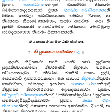
වුත‍්තං
.
සතිපට‍්ඨාන
න‍්තිආදි
එකස‍්මිම‍්පි
නියාමෙ
ධම‍්මප‍්පභෙදදස‍්සනත්‍ථං
වුත‍්තං
.
භබ‍්බො
බොධිසත‍්තො
ති
වචනං
කෙවලං
බොධිසත‍්තස‍්ස
භබ‍්බතං
දීපෙති
,
න
නියතස‍්ස
නියාමොක‍්කමනං
,
තස‍්මා
අසාධකං
.
සො
හි
පුබ‍්බෙ
එකෙනපි
නියතධම‍්මෙන
අනියතො
බොධිමූලෙ
සච‍්චදස‍්සනෙන
නියාමං
ඔක‍්කන‍්තොති
.
නියතස‍්ස
නියාමකථාවණ‍්ණනා
.
නිවුතකථාවණ‍්ණනා
ඉදානි
නිවුතකථා
නාම
හොති
.
තත්‍ථ
සුද‍්ධස‍්ස
සුද‍්ධකිච‍්චාභාවතො
නීවරණෙහි
නිවුතො
ඔඵුටො
පරියොනද‍්ධො
ච
නීවරණං
ජහතීති
යෙසං
ලද‍්ධි
,
සෙය්‍යථාපි
උත‍්තරාපථකානං
;
තෙ
සන්‍ධාය
නිවුතො
තිපුච‍්ඡා
සකවාදිස‍්ස
,
පටිඤ‍්ඤා
ඉතරස‍්ස
.
රත‍්තො
රාග
න‍්තිආදි
නිවුතස‍්ස
නීවරණජහනෙ
දොසදස‍්සනත්‍ථං
වුත‍්තං
.
පරිසුද‍්ධෙ
පරියොදාතෙ
තිආදි
වික‍්ඛම‍්භනවිසුද‍්ධියා
විසුද‍්ධස‍්ස
සමුච‍්ඡෙදවිසුද‍්ධිදස‍්සනත්‍ථං
වුත‍්තං
.
තස‍්ස
එවං
ජානතො
තිආදි
ජානතො
පස‍්සතො
ආසවක‍්ඛයං
දීපෙති
,
න
නිවුතස‍්ස
නීවරණජහනං
,
තස‍්මා
අසාධකන‍්ති
.