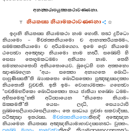
අනන‍්තරාපයුත‍්තකථාවණ‍්ණනා
.
නියතස‍්ස
නියාමකථාවණ‍්ණනා
ඉදානි
නියතස‍්ස
නියාමකථා
නාම
හොති
.
තත්‍ථ
දුවිධො
නියාමො
–
මිච‍්ඡත‍්තනියාමො
ච
ආනන‍්තරියකම‍්මං
,
සම‍්මත‍්තනියාමො
ච
අරියමග‍්ගො
.
ඉමෙ
ද‍්වෙ
නියාමෙ
ඨපෙත්‍වා
අඤ‍්ඤො
නියාමො
නාම
නත්‍ථි
.
සබ‍්බෙපි
හි
සෙසා
තෙභූමකධම‍්මා
අනියතා
නාම
.
තෙහි
සමන‍්නාගතොපි
අනියතොයෙව
.
බුද‍්ධෙහි
පන
අත‍්තනො
ඤාණබලෙන
“
අයං
සත‍්තො
අනාගතෙ
බොධිං
පාපුණිස‍්සතී
”
ති
බ්‍යාකතො
බොධිසත‍්තො
පුඤ‍්ඤුස‍්සදත‍්තා
නියතොති
වුච‍්චති
.
ඉති
ඉමං
වොහාරමත‍්තං
ගහෙත්‍වා
“
පච‍්ඡිමභවිකො
බොධිසත‍්තො
තාය
ජාතියා
භබ‍්බො
ධම‍්මං
අභිසමෙතු
”
න‍්ති
අධිප‍්පායෙන
“
නියතො
නියාමං
ඔක‍්කමතී
”
ති
යෙසං
ලද‍්ධි
,
සෙය්‍යථාපි
පුබ‍්බසෙලියාපරසෙලියානං
;
තෙ
සන්‍ධාය
පුච‍්ඡා
සකවාදිස‍්ස
,
පටිඤ‍්ඤා
ඉතරස‍්ස
.
මිච‍්ඡත‍්තනියතො
තිආදි
අඤ‍්ඤෙන
නියාමෙන
නියතස‍්ස
අඤ‍්ඤනියාමාභාවදස‍්සනත්‍ථං
වුත‍්තං
.
පුබ‍්බෙ
මග‍්ගං
භාවෙත්‍වා
තිආදි
නියාමප‍්පභෙදදස‍්සනත්‍ථං