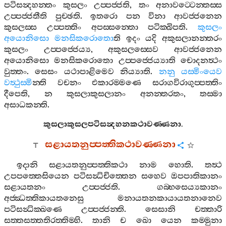
පටිසන්‍දහන‍්තං
කුසලං
උප‍්පජ‍්ජති
,
තං
අනාවට‍්ටෙන‍්තස‍්ස
උප‍්පජ‍්ජතීති
පුච‍්ඡති
.
ඉතරො
පන
විනා
ආවජ‍්ජනෙන
කුසලස‍්ස
උප‍්පත‍්තිං
අපස‍්සන‍්තො
පටික‍්ඛිපති
.
කුසලං
අයොනිසො
මනසිකරොතො
ති
ඉදං
යදි
අකුසලානන‍්තරං
කුසලං
උප‍්පජ‍්ජෙය්‍ය
,
අකුසලස‍්සෙව
ආවජ‍්ජනෙන
අයොනිසො
මනසිකරොතො
උප‍්පජ‍්ජෙය්‍යාති
චොදනත්‍ථං
වුත‍්තං
.
සෙසං
යථාපාළිමෙව
නිය්‍යාති
.
නනු
යස‍්මිංයෙව
වත්‍ථුස‍්මි
න‍්ති
වචනං
එකාරම‍්මණෙ
සරාගවිරාගුප‍්පත‍්තිං
දීපෙති
,
න
කුසලාකුසලානං
අනන‍්තරතං
,
තස‍්මා
අසාධකන‍්ති
.
කුසලාකුසලපටිසන්‍දහනකථාවණ‍්ණනා
.
සළායතනුප‍්පත‍්තිකථාවණ‍්ණනා
ඉදානි
සළායතනුප‍්පත‍්තිකථා
නාම
හොති
.
තත්‍ථ
උපපත‍්තෙසියෙන
පටිසන්‍ධිචිත‍්තෙන
සහෙව
ඔපපාතිකානං
සළායතනං
උප‍්පජ‍්ජති
.
ගබ‍්භසෙය්‍යකානං
අජ‍්ඣත‍්තිකායතනෙසු
මනායතනකායායතනානෙව
පටිසන්‍ධික‍්ඛණෙ
උප‍්පජ‍්ජන‍්ති
.
සෙසානි
චත‍්තාරි
සත‍්තසත‍්තතිරත‍්තිම‍්හි
.
තානි
ච
ඛො
යෙන
කම‍්මුනා