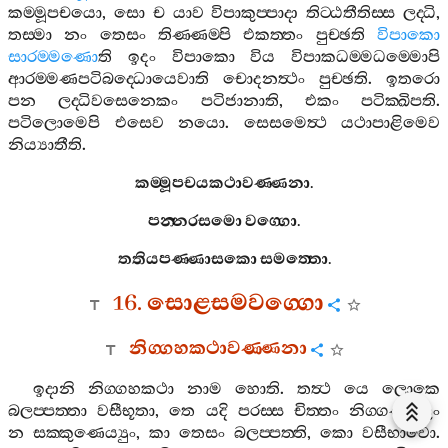
කම‍්මූපචයො
,
සො
ච
යාව
විපාකුප‍්පාදා
තිට‍්ඨතීතිස‍්ස
ලද‍්ධි
,
තස‍්මා
නං
තෙසං
තිණ‍්ණම‍්පි
එකත‍්තං
පුච‍්ඡති
විපාකො
සාරම‍්මණො
ති
ඉදං
විපාකො
විය
විපාකධම‍්මධම‍්මොපි
ආරම‍්මණපටිබද‍්ධොයෙවාති
චොදනත්‍ථං
පුච‍්ඡති
.
ඉතරො
පන
ලද‍්ධිවසෙනෙකං
පටිජානාති
,
එකං
පටික‍්ඛිපති
.
පටිලොමෙපි
එසෙව
නයො
.
සෙසමෙත්‍ථ
යථාපාළිමෙව
නිය්‍යාතීති
.
කම‍්මූපචයකථාවණ‍්ණනා
.
පන‍්නරසමො
වග‍්ගො
.
තතියපණ‍්ණාසකො
සමත‍්තො
.
16.
සොළසමවග‍්ගො
නිග‍්ගහකථාවණ‍්ණනා
ඉදානි
නිග‍්ගහකථා
නාම
හොති
.
තත්‍ථ
යෙ
ලොකෙ
බලප‍්පත‍්තා
වසීභූතා
,
තෙ
යදි
පරස‍්ස
චිත‍්තං
නිග‍්ගණ‍්හිතුං
න
සක‍්කුණෙය්‍යුං
,
කා
තෙසං
බලප‍්පත‍්ති
,
කො
වසීභාවො
.