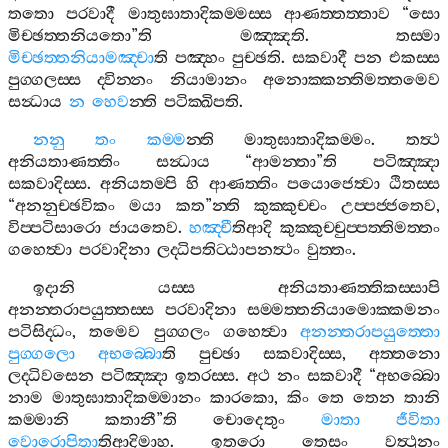
තතො
පරවාදී
මාතුඝාතාදිකම‍්මස‍්ස
ආණත‍්තත‍්තාව
“
සො
මිච‍්ඡත‍්තනියතො
”
ති
මඤ‍්ඤති
.
තස‍්මා
මිච‍්ඡත‍්තනියාමඤ‍්චා
ති
පඤ‍්හං
පුච‍්ඡති
.
සකවාදී
පන
එකස‍්ස
පුග‍්ගලස‍්ස
ද‍්වින‍්නං
නියාමානං
අනොක‍්කන‍්තිමත‍්තමෙව
සන්‍ධාය
න
හෙව
න‍්ති
පටික‍්ඛිපති
.
නනු
තං
කම‍්ම
න‍්ති
මාතුඝාතාදිකම‍්මං
.
තත්‍ථ
අනියතාණත‍්තිං
සන්‍ධාය
“
ආමන‍්තා
”
ති
පටිඤ‍්ඤා
සකවාදිස‍්ස
.
අනියතම‍්පි
හි
ආණත‍්තිං
පයොජෙත්‍වා
ඨිතස‍්ස
“
අනනුච‍්ඡවිකං
මයා
කත
”
න‍්ති
කුක‍්කුච‍්චං
උප‍්පජ‍්ජතෙව
,
විප‍්පටිසාරො
ජායතෙව
.
හඤ‍්චී
තිආදි
කුක‍්කුච‍්චුප‍්පත‍්තිමත‍්තං
ගහෙත්‍වා
පරවාදිනා
ලද‍්ධිපතිට‍්ඨාපනත්‍ථං
වුත‍්තං
.
ඉදානි
යස‍්ස
අනියතාණත‍්තිකස‍්සාපි
අනන‍්තරාපයුත‍්තස‍්ස
පරවාදිනා
සම‍්මත‍්තනියාමොක‍්කමනං
පටිසිද‍්ධං
,
තමෙව
පුග‍්ගලං
ගහෙත්‍වා
අනන‍්තරාපයුත‍්තො
පුග‍්ගලො
අභබ‍්බො
ති
පුච‍්ඡා
සකවාදිස‍්ස
,
අත‍්තනො
ලද‍්ධිවසෙන
පටිඤ‍්ඤා
ඉතරස‍්ස
.
අථ
නං
සකවාදී
“
අභබ‍්බො
නාම
මාතුඝාතාදිකම‍්මානං
කාරකො
,
කිං
තෙ
තෙන
තානි
කම‍්මානි
කතානී
”
ති
චොදෙතුං
මාතා
ජීවිතා
වොරොපිතා
තිආදිමාහ
.
ඉතරො
තෙසං
වත්‍ථූනං