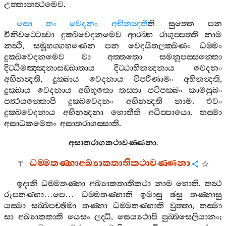
උත‍්තානත්‍ථමෙව
.
සො
තං
වෙදනං
අභිනන්‍දතී
ති
සුත‍්තෙ
පන
විනිවට‍්ටෙත්‍වා
දුක‍්ඛවෙදනමෙව
ආරබ‍්භ
රාගුප‍්පත‍්ති
නාම
නත්‍ථි
,
සමූහග‍්ගහණෙන
පන
වෙදයිතලක‍්ඛණං
ධම‍්මං
දුක‍්ඛවෙදනමෙව
වා
අත‍්තතො
සමනුපස‍්සන‍්තො
දිට‍්ඨිමඤ‍්ඤනාසඞ‍්ඛාතාය
දිට‍්ඨාභිනන්‍දනාය
වෙදනං
අභිනන්‍දති
,
දුක‍්ඛාය
වෙදනාය
විපරිණාමං
අභිනන්‍දති
,
දුක‍්ඛාය
වෙදනාය
අභිභූතො
තස‍්සා
පටිපක‍්ඛං
කාමසුඛං
පත්‍ථයන‍්තොපි
දුක‍්ඛවෙදනං
අභිනන්‍දති
නාම
.
එවං
දුක‍්ඛවෙදනාය
අභිනන්‍දනා
හොතීති
අධිප‍්පායො
.
තස‍්මා
අසාධකමෙතං
අසාතරාගස‍්සාති
.
අසාතරාගකථාවණ‍්ණනා
.
ධම‍්මතණ‍්හාඅබ්‍යාකතාතිකථාවණ‍්ණනා
ඉදානි
ධම‍්මතණ‍්හා
අබ්‍යාකතාතිකථා
නාම
හොති
.
තත්‍ථ
රූපතණ‍්හා
…
පෙ
…
ධම‍්මතණ‍්හාති
ඉමාසු
ඡසු
තණ‍්හාසු
යස‍්මා
සබ‍්බපච‍්ඡිමා
තණ‍්හා
ධම‍්මතණ‍්හාති
වුත‍්තා
,
තස‍්මා
සා
අබ්‍යාකතාති
යෙසං
ලද‍්ධි
,
සෙය්‍යථාපි
පුබ‍්බසෙලියානං
;