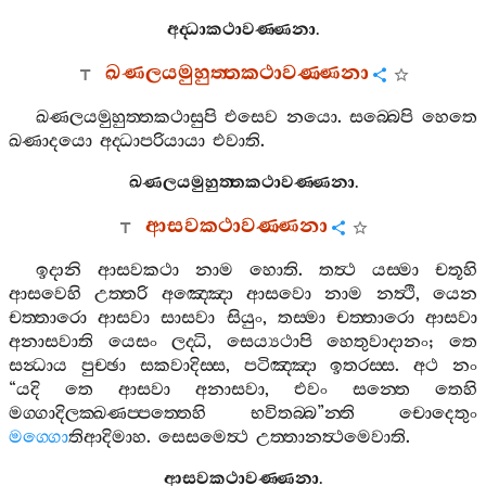
අද‍්ධාකථාවණ‍්ණනා
.
ඛණලයමුහුත‍්තකථාවණ‍්ණනා
ඛණලයමුහුත‍්තකථාසුපි
එසෙව
නයො
.
සබ‍්බෙපි
හෙතෙ
ඛණාදයො
අද‍්ධාපරියායා
එවාති
.
ඛණලයමුහුත‍්තකථාවණ‍්ණනා
.
ආසවකථාවණ‍්ණනා
ඉදානි
ආසවකථා
නාම
හොති
.
තත්‍ථ
යස‍්මා
චතූහි
ආසවෙහි
උත‍්තරි
අඤ‍්ඤො
ආසවො
නාම
නත්‍ථි
,
යෙන
චත‍්තාරො
ආසවා
සාසවා
සියුං
,
තස‍්මා
චත‍්තාරො
ආසවා
අනාසවාති
යෙසං
ලද‍්ධි
,
සෙය්‍යථාපි
හෙතුවාදානං
;
තෙ
සන්‍ධාය
පුච‍්ඡා
සකවාදිස‍්ස
,
පටිඤ‍්ඤා
ඉතරස‍්ස
.
අථ
නං
“
යදි
තෙ
ආසවා
අනාසවා
,
එවං
සන‍්තෙ
තෙහි
මග‍්ගාදිලක‍්ඛණප‍්පත‍්තෙහි
භවිතබ‍්බ
”
න‍්ති
චොදෙතුං
මග‍්ගො
තිආදිමාහ
.
සෙසමෙත්‍ථ
උත‍්තානත්‍ථමෙවාති
.
ආසවකථාවණ‍්ණනා
.