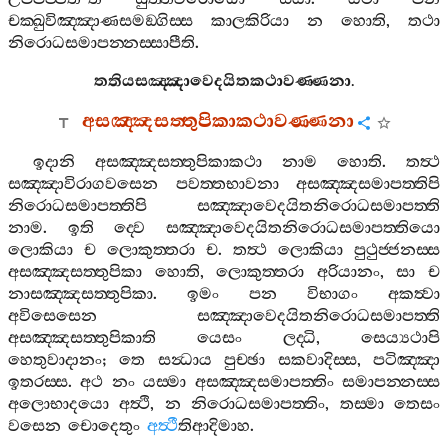
චක‍්ඛුවිඤ‍්ඤාණසමඞ‍්ගිස‍්ස
කාලකිරියා
න
හොති
,
තථා
නිරොධසමාපන‍්නස‍්සාපීති
.
තතියසඤ‍්ඤාවෙදයිතකථාවණ‍්ණනා
.
අසඤ‍්ඤසත‍්තුපිකාකථාවණ‍්ණනා
ඉදානි
අසඤ‍්ඤසත‍්තුපිකාකථා
නාම
හොති
.
තත්‍ථ
සඤ‍්ඤාවිරාගවසෙන
පවත‍්තභාවනා
අසඤ‍්ඤසමාපත‍්තිපි
නිරොධසමාපත‍්තිපි
සඤ‍්ඤාවෙදයිතනිරොධසමාපත‍්ති
නාම
.
ඉති
ද‍්වෙ
සඤ‍්ඤාවෙදයිතනිරොධසමාපත‍්තියො
ලොකියා
ච
ලොකුත‍්තරා
ච
.
තත්‍ථ
ලොකියා
පුථුජ‍්ජනස‍්ස
අසඤ‍්ඤසත‍්තුපිකා
හොති
,
ලොකුත‍්තරා
අරියානං
,
සා
ච
නාසඤ‍්ඤසත‍්තුපිකා
.
ඉමං
පන
විභාගං
අකත්‍වා
අවිසෙසෙන
සඤ‍්ඤාවෙදයිතනිරොධසමාපත‍්ති
අසඤ‍්ඤසත‍්තුපිකාති
යෙසං
ලද‍්ධි
,
සෙය්‍යථාපි
හෙතුවාදානං
;
තෙ
සන්‍ධාය
පුච‍්ඡා
සකවාදිස‍්ස
,
පටිඤ‍්ඤා
ඉතරස‍්ස
.
අථ
නං
යස‍්මා
අසඤ‍්ඤසමාපත‍්තිං
සමාපන‍්නස‍්ස
අලොභාදයො
අත්‍ථි
,
න
නිරොධසමාපත‍්තිං
,
තස‍්මා
තෙසං
වසෙන
චොදෙතුං
අත්‍ථී
තිආදිමාහ
.