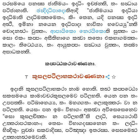
පරසමයෙ
පනස‍්ස
ජාතිමයං
ඉද‍්ධිං
ඉච‍්ඡන‍්ති
,
තං
සන්‍ධාය
පටිජානාති
.
ඡන්‍දිද‍්ධිපාදො
තිආදි
“
ජාතිමයාය
ඉද‍්ධියා
ඉද‍්ධිමාති
ලද‍්ධිමත‍්තමෙතං
,
කිං
තෙන
,
යදි
පනස‍්ස
ඉද‍්ධි
අත්‍ථි
,
ඉමිනා
නයෙන
ඉද‍්ධිපාදා
භාවිතා
භවෙය්‍යු
”
න‍්ති
චොදනත්‍ථං
වුත‍්තං
.
ආපායිකො
නෙරයිකො
ති
සුත‍්තං
යං
සො
එකං
කප‍්පං
අසීතිභාගෙ
කත්‍වා
තතො
එකභාගමත‍්තං
කාලං
තිට‍්ඨෙය්‍ය
,
තං
ආයුකප‍්පං
සන්‍ධාය
වුත‍්තං
,
තස‍්මා
අසාධකන‍්ති
.
කප‍්පට‍්ඨකථාවණ‍්ණනා
.
කුසලපටිලාභකථාවණ‍්ණනා
ඉදානි
කුසලපටිලාභකථා
නාම
හොති
.
තත්‍ථ
කප‍්පට‍්ඨො
සකසමයෙ
කාමාවචරකුසලමෙව
පටිලභති
.
යෙන
පන
තං
උපපත‍්තිං
පටිබාහෙය්‍ය
,
තං
මහග‍්ගතං
ලොකුත‍්තරං
වා
න
පටිලභති
.
යෙසං
පන
ඉමං
විභාගං
අකත්‍වා
අවිසෙසෙනෙව
“
සො
කුසලචිත‍්තං
න
පටිලභතී
”
ති
ලද‍්ධි
,
සෙය්‍යථාපි
උත‍්තරාපථකානං
;
තෙසං
විභාගදස‍්සනෙන
තං
ලද‍්ධිං
භින්‍දිතුං
පුච‍්ඡා
සකවාදිස‍්ස
,
පටිඤ‍්ඤා
ඉතරස‍්ස
.
සෙසමෙත්‍ථ
උත‍්තානත්‍ථමෙවාති
.