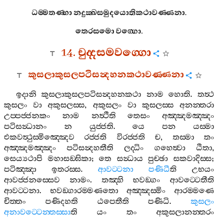
ධම‍්මතණ‍්හා
නදුක‍්ඛසමුදයොතිකථාවණ‍්ණනා
.
තෙරසමො
වග‍්ගො
.
14.
චුද‍්දසමවග‍්ගො
කුසලාකුසලපටිසන්‍දහනකථාවණ‍්ණනා
ඉදානි
කුසලාකුසලපටිසන්‍දහනකථා
නාම
හොති
.
තත්‍ථ
කුසලං
වා
අකුසලස‍්ස
,
අකුසලං
වා
කුසලස‍්ස
අනන‍්තරා
උප‍්පජ‍්ජනකං
නාම
නත්‍ථීති
තෙසං
අඤ‍්ඤමඤ‍්ඤං
පටිසන්‍ධානං
න
යුජ‍්ජති
.
යෙ
පන
යස‍්මා
එකවත්‍ථුස‍්මිඤ‍්ඤෙව
රජ‍්ජති
විරජ‍්ජති
ච
,
තස‍්මා
තං
අඤ‍්ඤමඤ‍්ඤං
පටිසන්‍දහතීති
ලද‍්ධිං
ගහෙත්‍වා
ඨිතා
,
සෙය්‍යථාපි
මහාසඞ‍්ඝිකා
;
තෙ
සන්‍ධාය
පුච‍්ඡා
සකවාදිස‍්ස
;
පටිඤ‍්ඤා
ඉතරස‍්ස
.
ආවට‍්ටනා
පණිධී
ති
උභයං
ආවජ‍්ජනස‍්සෙව
නාමං
.
තඤ‍්හි
භවඞ‍්ගං
ආවට‍්ටෙතීති
ආවට‍්ටනා
.
භවඞ‍්ගාරම‍්මණතො
අඤ‍්ඤස‍්මිං
ආරම‍්මණෙ
චිත‍්තං
පණිදහති
ඨපෙතීති
පණිධි
.
කුසලං
අනාවට‍්ටෙන‍්තස‍්සා
ති
යං
තං
අකුසලානන‍්තරං