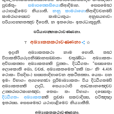
පුච‍්ඡිතුං
සමාපත‍්තෙසියො
තිආදිමාහ
.
සෙසමෙත්‍ථ
යථාපාළිමෙව
නිය්‍යාති
.
නනු
කාමරාගො
තිආදිවචනම‍්පි
කාමරාගස‍්සෙව
කාමධාතුයං
අනුසයභාවං
පරියාපන‍්නතඤ‍්ච
දීපෙති
,
න
ඉතරෙසං
ඉතරධාතූසූති
.
පරියාපන‍්නකථාවණ‍්ණනා
.
අබ්‍යාකතකථාවණ‍්ණනා
ඉදානි
අබ්‍යාකතකථා
නාම
හොති
.
තත්‍ථ
විපාකකිරියරූපනිබ‍්බානසඞ‍්ඛාතං
චතුබ‍්බිධං
අබ්‍යාකතං
අවිපාකත‍්තා
අබ්‍යාකතන‍්ති
වුත‍්තං
.
දිට‍්ඨිගතං
“
සස‍්සතො
ලොකොති
ඛො
,
වච‍්ඡ
,
අබ්‍යාකතමෙත
”
න‍්ති
(
සං
·
නි
· 4.416
ථොකං
විසදිසං
)
සස‍්සතාදිභාවෙන
අකථිතත‍්තා
.
යෙසං
පන
ඉමං
විභාගං
අග‍්ගහෙත්‍වා
පුරිමාබ්‍යාකතං
විය
දිට‍්ඨිගතම‍්පි
අබ්‍යාකතන‍්ති
ලද‍්ධි
,
සෙය්‍යථාපි
අන්‍ධකානඤ‍්චෙව
උත‍්තරාපථකානඤ‍්ච
;
තෙසං
තං
විභාගං
දස‍්සෙතුං
දිට‍්ඨිගතං
අබ්‍යාකත
න‍්ති
පුච‍්ඡා
සකවාදිස‍්ස
,
පටිඤ‍්ඤා
ඉතරස‍්ස
.
සෙසමෙත්‍ථ
යථාපාළිමෙව
නිය්‍යාතීති
.
අබ්‍යාකතකථාවණ‍්ණනා
.