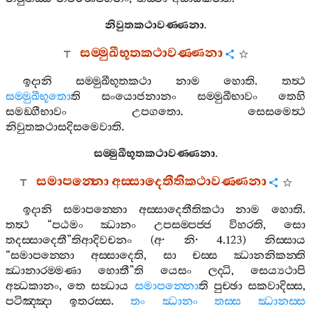
නිවුතකථාවණ‍්ණනා
.
සම‍්මුඛීභූතකථාවණ‍්ණනා
ඉදානි
සම‍්මුඛීභූතකථා
නාම
හොති
.
තත්‍ථ
සම‍්මුඛීභූතො
ති
සංයොජනානං
සම‍්මුඛීභාවං
තෙහි
සමඞ‍්ගීභාවං
උපගතො
.
සෙසමෙත්‍ථ
නිවුතකථාසදිසමෙවාති
.
සම‍්මුඛීභූතකථාවණ‍්ණනා
.
සමාපන‍්නො
අස‍්සාදෙතීතිකථාවණ‍්ණනා
ඉදානි
සමාපන‍්නො
අස‍්සාදෙතීතිකථා
නාම
හොති
.
තත්‍ථ
“
පඨමං
ඣානං
උපසම‍්පජ‍්ජ
විහරති
,
සො
තදස‍්සාදෙතී
”
තිආදිවචනං
(
අ
·
නි
· 4.123)
නිස‍්සාය
“
සමාපන‍්නො
අස‍්සාදෙති
,
සා
චස‍්ස
ඣානනිකන‍්ති
ඣානාරම‍්මණා
හොතී
”
ති
යෙසං
ලද‍්ධි
,
සෙය්‍යථාපි
අන්‍ධකානං
,
තෙ
සන්‍ධාය
සමාපන‍්නො
ති
පුච‍්ඡා
සකවාදිස‍්ස
,
පටිඤ‍්ඤා
ඉතරස‍්ස
.
තං
ඣානං
තස‍්ස
ඣානස‍්ස