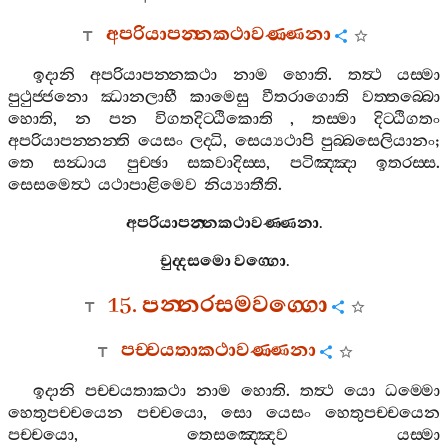
අපරියාපන‍්නකථාවණ‍්ණනා
ඉදානි
අපරියාපන‍්නකථා
නාම
හොති
.
තත්‍ථ
යස‍්මා
පුථුජ‍්ජනො
ඣානලාභී
කාමෙසු
වීතරාගොති
වත‍්තබ‍්බො
හොති
,
න
පන
විගතදිට‍්ඨිකොති
,
තස‍්මා
දිට‍්ඨිගතං
අපරියාපන‍්නන‍්ති
යෙසං
ලද‍්ධි
,
සෙය්‍යථාපි
පුබ‍්බසෙලියානං
;
තෙ
සන්‍ධාය
පුච‍්ඡා
සකවාදිස‍්ස
,
පටිඤ‍්ඤා
ඉතරස‍්ස
.
සෙසමෙත්‍ථ
යථාපාළිමෙව
නිය්‍යාතීති
.
අපරියාපන‍්නකථාවණ‍්ණනා
.
චුද‍්දසමො
වග‍්ගො
.
15.
පන‍්නරසමවග‍්ගො
පච‍්චයතාකථාවණ‍්ණනා
ඉදානි
පච‍්චයතාකථා
නාම
හොති
.
තත්‍ථ
යො
ධම‍්මො
හෙතුපච‍්චයෙන
පච‍්චයො
,
සො
යෙසං
හෙතුපච‍්චයෙන
පච‍්චයො
,
තෙසඤ‍්ඤෙව
යස‍්මා