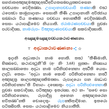
සහජාතඅඤ‍්ඤමඤ‍්ඤඅත්‍ථිඅවිගතසම‍්පයුත‍්තවසෙන
පච‍්චයතා
වෙදිතබ‍්බා
.
උපාදානපච‍්චයාපි
තණ‍්හා
ති
එත්‍ථ
ඨපෙත්‍වා
කාමුපාදානං
සෙසානි
තීණි
උපාදානානි
අවිජ‍්ජාය
සඞ‍්ඛාරා
විය
තණ‍්හාය
පච‍්චයා
හොන‍්තීති
වෙදිතබ‍්බානි
.
සෙසං
යථාපාළිමෙව
නිය්‍යාති
.
ජරාමරණපච‍්චයා
ති
පුච‍්ඡා
පරවාදිස‍්ස
,
නාමරූපං
විඤ‍්ඤාණපච‍්චයා
ති
සකවාදිස‍්සාති
.
අඤ‍්ඤමඤ‍්ඤපච‍්චයකථාවණ‍්ණනා
.
අද‍්ධාකථාවණ‍්ණනා
ඉදානි
අද‍්ධාකථා
නාම
හොති
.
තත්‍ථ
“
තීණිමානි
,
භික‍්ඛවෙ
,
කථාවත්‍ථූනී
”
ති
(
අ
·
නි
· 3.68)
සුත‍්තං
නිස‍්සාය
කාලසඞ‍්ඛාතො
අද‍්ධා
නාම
පරිනිප‍්ඵන‍්නො
අත්‍ථීති
යෙසං
ලද‍්ධි
;
තෙසං
“
අද‍්ධා
නාම
කොචි
පරිනිප‍්ඵන‍්නො
නත්‍ථි
අඤ‍්ඤත්‍ර
කාලපඤ‍්ඤත‍්තිමත‍්තා
.
රූපාදයො
පන
ඛන්‍ධාව
පරිනිප‍්ඵන‍්නා
”
ති
විභාගං
දස‍්සෙතුං
අද‍්ධා
පරිනිප‍්ඵන‍්නො
ති
පුච‍්ඡා
සකවාදිස‍්ස
,
පටිඤ‍්ඤා
ඉතරස‍්ස
.
අථ
නං
“
සචෙ
සො
පරිනිප‍්ඵන‍්නො
,
රූපාදීසු
අනෙන
අඤ‍්ඤතරෙන
භවිතබ‍්බ
”
න‍්ති
චොදෙතුං
රූප
න‍්තිආදිමාහ
.
ඉතරො
පටික‍්ඛිපති
.
සෙසං
යථාපාළිමෙව
නිය්‍යාතීති
.