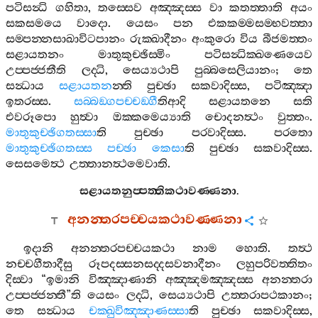
පටිසන්‍ධි
ගහිතා
,
තස‍්සෙව
අඤ‍්ඤස‍්ස
වා
කතත‍්තාති
අයං
සකසමයෙ
වාදො
.
යෙසං
පන
එකකම‍්මසම‍්භවත‍්තා
සම‍්පන‍්නසාඛාවිටපානං
රුක‍්ඛාදීනං
අංකුරො
විය
බීජමත‍්තං
සළායතනං
මාතුකුච‍්ඡිස‍්මිං
පටිසන්‍ධික‍්ඛණෙයෙව
උප‍්පජ‍්ජතීති
ලද‍්ධි
,
සෙය්‍යථාපි
පුබ‍්බසෙලියානං
;
තෙ
සන්‍ධාය
සළායතන
න‍්ති
පුච‍්ඡා
සකවාදිස‍්ස
,
පටිඤ‍්ඤා
ඉතරස‍්ස
.
සබ‍්බඞ‍්ගපච‍්චඞ‍්ගී
තිආදි
සළායතනෙ
සති
එවරූපො
හුත්‍වා
ඔක‍්කමෙය්‍යාති
චොදනත්‍ථං
වුත‍්තං
.
මාතුකුච‍්ඡිගතස‍්සා
ති
පුච‍්ඡා
පරවාදිස‍්ස
.
පරතො
මාතුකුච‍්ඡිගතස‍්ස
පච‍්ඡා
කෙසා
ති
පුච‍්ඡා
සකවාදිස‍්ස
.
සෙසමෙත්‍ථ
උත‍්තානත්‍ථමෙවාති
.
සළායතනුප‍්පත‍්තිකථාවණ‍්ණනා
.
අනන‍්තරපච‍්චයකථාවණ‍්ණනා
ඉදානි
අනන‍්තරපච‍්චයකථා
නාම
හොති
.
තත්‍ථ
නච‍්චගීතාදීසු
රූපදස‍්සනසද‍්දසවනාදීනං
ලහුපරිවත‍්තිතං
දිස‍්වා
“
ඉමානි
විඤ‍්ඤාණානි
අඤ‍්ඤමඤ‍්ඤස‍්ස
අනන‍්තරා
උප‍්පජ‍්ජන‍්තී
”
ති
යෙසං
ලද‍්ධි
,
සෙය්‍යථාපි
උත‍්තරාපථකානං
;
තෙ
සන්‍ධාය
චක‍්ඛුවිඤ‍්ඤාණස‍්සා
ති
පුච‍්ඡා
සකවාදිස‍්ස
,