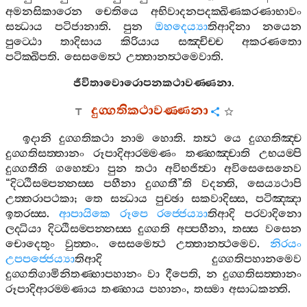
අමනසිකාරෙන
චෙතියෙ
අභිවාදනපදක‍්ඛිණකරණාභාවං
සන්‍ධාය
පටිජානාති
.
පුන
ඔහදෙය්‍යා
තිආදිනා
නයෙන
පුට‍්ඨො
තාදිසාය
කිරියාය
සඤ‍්චිච‍්ච
අකරණතො
පටික‍්ඛිපති
.
සෙසමෙත්‍ථ
උත‍්තානත්‍ථමෙවාති
.
ජීවිතාවොරොපනකථාවණ‍්ණනා
.
දුග‍්ගතිකථාවණ‍්ණනා
ඉදානි
දුග‍්ගතිකථා
නාම
හොති
.
තත්‍ථ
යෙ
දුග‍්ගතිඤ‍්ච
දුග‍්ගතිසත‍්තානං
රූපාදිආරම‍්මණං
තණ‍්හඤ‍්චාති
උභයම‍්පි
දුග‍්ගතීති
ගහෙත්‍වා
පුන
තථා
අවිභජිත්‍වා
අවිසෙසෙනෙව
“
දිට‍්ඨිසම‍්පන‍්නස‍්ස
පහීනා
දුග‍්ගතී
”
ති
වදන‍්ති
,
සෙය්‍යථාපි
උත‍්තරාපථකා
;
තෙ
සන්‍ධාය
පුච‍්ඡා
සකවාදිස‍්ස
,
පටිඤ‍්ඤා
ඉතරස‍්ස
.
ආපායිකෙ
රූපෙ
රජ‍්ජෙය්‍යා
තිආදි
පරවාදිනො
ලද‍්ධියා
දිට‍්ඨිසම‍්පන‍්නස‍්ස
දුග‍්ගති
අප‍්පහීනා
,
තස‍්ස
වසෙන
චොදෙතුං
වුත‍්තං
.
සෙසමෙත්‍ථ
උත‍්තානත්‍ථමෙව
.
නිරයං
උපපජ‍්ජෙය්‍යා
තිආදි
දුග‍්ගතිපහානමෙව
දුග‍්ගතිගාමිනිතණ‍්හාපහානං
වා
දීපෙති
,
න
දුග‍්ගතිසත‍්තානං
රූපාදිආරම‍්මණාය
තණ‍්හාය
පහානං
,
තස‍්මා
අසාධකන‍්ති
.