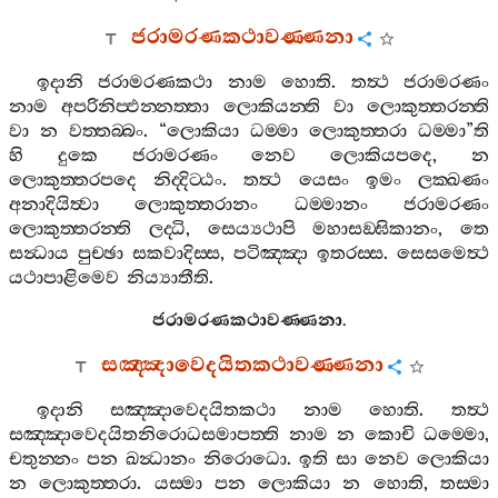
ජරාමරණකථාවණ‍්ණනා
ඉදානි
ජරාමරණකථා
නාම
හොති
.
තත්‍ථ
ජරාමරණං
නාම
අපරිනිප‍්ඵන‍්නත‍්තා
ලොකියන‍්ති
වා
ලොකුත‍්තරන‍්ති
වා
න
වත‍්තබ‍්බං
. “
ලොකියා
ධම‍්මා
ලොකුත‍්තරා
ධම‍්මා
”
ති
හි
දුකෙ
ජරාමරණං
නෙව
ලොකියපදෙ
,
න
ලොකුත‍්තරපදෙ
නිද‍්දිට‍්ඨං
.
තත්‍ථ
යෙසං
ඉමං
ලක‍්ඛණං
අනාදියිත්‍වා
ලොකුත‍්තරානං
ධම‍්මානං
ජරාමරණං
ලොකුත‍්තරන‍්ති
ලද‍්ධි
,
සෙය්‍යථාපි
මහාසඞ‍්ඝිකානං
,
තෙ
සන්‍ධාය
පුච‍්ඡා
සකවාදිස‍්ස
,
පටිඤ‍්ඤා
ඉතරස‍්ස
.
සෙසමෙත්‍ථ
යථාපාළිමෙව
නිය්‍යාතීති
.
ජරාමරණකථාවණ‍්ණනා
.
සඤ‍්ඤාවෙදයිතකථාවණ‍්ණනා
ඉදානි
සඤ‍්ඤාවෙදයිතකථා
නාම
හොති
.
තත්‍ථ
සඤ‍්ඤාවෙදයිතනිරොධසමාපත‍්ති
නාම
න
කොචි
ධම‍්මො
,
චතුන‍්නං
පන
ඛන්‍ධානං
නිරොධො
.
ඉති
සා
නෙව
ලොකියා
න
ලොකුත‍්තරා
.
යස‍්මා
පන
ලොකියා
න
හොති
,
තස‍්මා