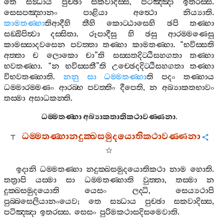
තෙ
සන්‍ධාය
පුච‍්ඡා
සකවාදිස‍්ස
,
පටිඤ‍්ඤා
ඉතරස‍්ස
.
සෙසපඤ‍්හානං
පාළියා
අත්‍ථො
නිය්‍යාති
.
කාමතණ‍්හා
තිආදීහි
තීහි
කොට‍්ඨාසෙහි
ඡපි
තණ‍්හා
සඞ‍්ඛිපිත්‍වා
දස‍්සිතා
.
රූපාදීසු
හි
ඡසු
ආරම‍්මණෙසු
කාමස‍්සාදවසෙන
පවත‍්තා
තණ‍්හා
කාමතණ‍්හා
. “
භවිස‍්සති
අත‍්තා
ච
ලොකො
චා
”
ති
සස‍්සතදිට‍්ඨිසහගතා
තණ‍්හා
භවතණ‍්හා
. “
න
භවිස‍්සතී
”
ති
උච‍්ඡෙදදිට‍්ඨිසහගතා
තණ‍්හා
විභවතණ‍්හාති
.
නනු
සා
ධම‍්මතණ‍්හා
ති
පදං
තණ‍්හාය
ධම‍්මාරම‍්මණං
ආරබ‍්භ
පවත‍්තිං
දීපෙති
,
න
අබ්‍යාකතභාවං
තස‍්මා
අසාධකන‍්ති
.
ධම‍්මතණ‍්හා
අබ්‍යාකතාතිකථාවණ‍්ණනා
.
ධම‍්මතණ‍්හානදුක‍්ඛසමුදයොතිකථාවණ‍්ණනා
ඉදානි
ධම‍්මතණ‍්හා
නදුක‍්ඛසමුදයොතිකථා
නාම
හොති
.
තත්‍රාපි
යස‍්මා
සා
ධම‍්මතණ‍්හාති
වුත‍්තා
,
තස‍්මා
න
දුක‍්ඛසමුදයොති
යෙසං
ලද‍්ධි
,
සෙය්‍යථාපි
පුබ‍්බසෙලියානංයෙව
;
තෙ
සන්‍ධාය
පුච‍්ඡා
සකවාදිස‍්ස
,
පටිඤ‍්ඤා
ඉතරස‍්ස
.
සෙසං
පුරිමකථාසදිසමෙවාති
.