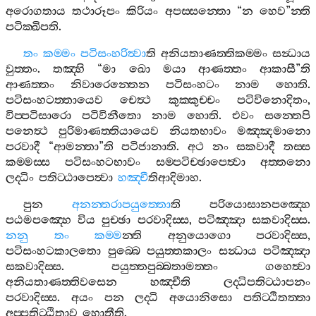
අරොගතාය
තථාරූපං
කිරියං
අපස‍්සන‍්තො
“
න
හෙව
”
න‍්ති
පටික‍්ඛිපති
.
තං
කම‍්මං
පටිසංහරිත්‍වා
ති
අනියතාණත‍්තිකම‍්මං
සන්‍ධාය
වුත‍්තං
.
තඤ‍්හි
“
මා
ඛො
මයා
ආණත‍්තං
ආකාසී
”
ති
ආණත‍්තං
නිවාරෙන‍්තෙන
පටිසංහටං
නාම
හොති
.
පටිසංහටත‍්තායෙව
චෙත්‍ථ
කුක‍්කුච‍්චං
පටිවිනොදිතං
,
විප‍්පටිසාරො
පටිවිනීතො
නාම
හොති
.
එවං
සන‍්තෙපි
පනෙත්‍ථ
පුරිමාණත‍්තියායෙව
නියතභාවං
මඤ‍්ඤමානො
පරවාදී
“
ආමන‍්තා
”
ති
පටිජානාති
.
අථ
නං
සකවාදී
තස‍්ස
කම‍්මස‍්ස
පටිසංහටභාවං
සම‍්පටිච‍්ඡාපෙත්‍වා
අත‍්තනො
ලද‍්ධිං
පතිට‍්ඨාපෙත්‍වා
හඤ‍්චී
තිආදිමාහ
.
පුන
අනන‍්තරාපයුත‍්තො
ති
පරියොසානපඤ‍්හෙ
පඨමපඤ‍්හෙ
විය
පුච‍්ඡා
පරවාදිස‍්ස
,
පටිඤ‍්ඤා
සකවාදිස‍්ස
.
නනු
තං
කම‍්ම
න‍්ති
අනුයොගො
පරවාදිස‍්ස
,
පටිසංහටකාලතො
පුබ‍්බෙ
පයුත‍්තකාලං
සන්‍ධාය
පටිඤ‍්ඤා
සකවාදිස‍්ස
.
පයුත‍්තපුබ‍්බතාමත‍්තං
ගහෙත්‍වා
අනියතාණත‍්තිවසෙන
හඤ‍්චීති
ලද‍්ධිපතිට‍්ඨාපනං
පරවාදිස‍්ස
.
අයං
පන
ලද‍්ධි
අයොනිසො
පතිට‍්ඨිතත‍්තා
අප‍්පතිට‍්ඨිතාව
හොතීති
.