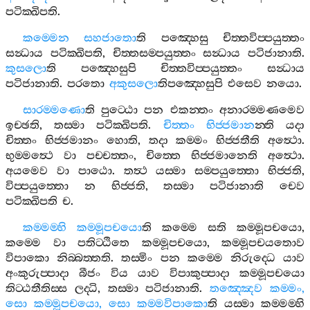
පටික‍්ඛිපති
.
කම‍්මෙන
සහජාතො
ති
පඤ‍්හෙසු
චිත‍්තවිප‍්පයුත‍්තං
සන්‍ධාය
පටික‍්ඛිපති
,
චිත‍්තසම‍්පයුත‍්තං
සන්‍ධාය
පටිජානාති
.
කුසලො
ති
පඤ‍්හෙසුපි
චිත‍්තවිප‍්පයුත‍්තං
සන්‍ධාය
පටිජානාති
.
පරතො
අකුසලො
තිපඤ‍්හෙසුපි
එසෙව
නයො
.
සාරම‍්මණො
ති
පුට‍්ඨො
පන
එකන‍්තං
අනාරම‍්මණමෙව
ඉච‍්ඡති
,
තස‍්මා
පටික‍්ඛිපති
.
චිත‍්තං
භිජ‍්ජමාන
න‍්ති
යදා
චිත‍්තං
භිජ‍්ජමානං
හොති
,
තදා
කම‍්මං
භිජ‍්ජතීති
අත්‍ථො
.
භුම‍්මත්‍ථෙ
වා
පච‍්චත‍්තං
,
චිත‍්තෙ
භිජ‍්ජමානෙති
අත්‍ථො
.
අයමෙව
වා
පාඨො
.
තත්‍ථ
යස‍්මා
සම‍්පයුත‍්තො
භිජ‍්ජති
,
විප‍්පයුත‍්තො
න
භිජ‍්ජති
,
තස‍්මා
පටිජානාති
චෙව
පටික‍්ඛිපති
ච
.
කම‍්මම‍්හි
කම‍්මූපචයො
ති
කම‍්මෙ
සති
කම‍්මූපචයො
,
කම‍්මෙ
වා
පතිට‍්ඨිතෙ
කම‍්මූපචයො
,
කම‍්මූපචයතොව
විපාකො
නිබ‍්බත‍්තති
.
තස‍්මිං
පන
කම‍්මෙ
නිරුද‍්ධෙ
යාව
අංකුරුප‍්පාදා
බීජං
විය
යාව
විපාකුප‍්පාදා
කම‍්මූපචයො
තිට‍්ඨතීතිස‍්ස
ලද‍්ධි
,
තස‍්මා
පටිජානාති
.
තඤ‍්ඤෙව
කම‍්මං
,
සො
කම‍්මූපචයො
,
සො
කම‍්මවිපාකො
ති
යස‍්මා
කම‍්මම‍්හි