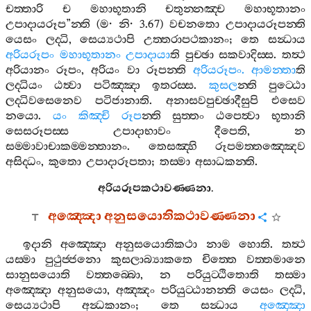
චත‍්තාරි
ච
මහාභූතානි
චතුන‍්නඤ‍්ච
මහාභූතානං
උපාදායරූප
”
න‍්ති
(
ම
·
නි
· 3.67)
වචනතො
උපාදායරූපන‍්ති
යෙසං
ලද‍්ධි
,
සෙය්‍යථාපි
උත‍්තරාපථකානං
;
තෙ
සන්‍ධාය
අරියරූපං
මහාභූතානං
උපාදායා
ති
පුච‍්ඡා
සකවාදිස‍්ස
.
තත්‍ථ
අරියානං
රූපං
,
අරියං
වා
රූපන‍්ති
අරියරූපං
.
ආමන‍්තා
ති
ලද‍්ධියං
ඨත්‍වා
පටිඤ‍්ඤා
ඉතරස‍්ස
.
කුසල
න‍්ති
පුට‍්ඨො
ලද‍්ධිවසෙනෙව
පටිජානාති
.
අනාසවපුච‍්ඡාදීසුපි
එසෙව
නයො
.
යං
කිඤ‍්චි
රූප
න‍්ති
සුත‍්තං
ඨපෙත්‍වා
භූතානි
සෙසරූපස‍්ස
උපාදාභාවං
දීපෙති
,
න
සම‍්මාවාචාකම‍්මන‍්තානං
.
තෙසඤ‍්හි
රූපමත‍්තඤ‍්ඤෙව
අසිද‍්ධං
,
කුතො
උපාදාරූපතා
;
තස‍්මා
අසාධකන‍්ති
.
අරියරූපකථාවණ‍්ණනා
.
අඤ‍්ඤො
අනුසයොතිකථාවණ‍්ණනා
ඉදානි
අඤ‍්ඤො
අනුසයොතිකථා
නාම
හොති
.
තත්‍ථ
යස‍්මා
පුථුජ‍්ජනො
කුසලාබ්‍යාකතෙ
චිත‍්තෙ
වත‍්තමානෙ
සානුසයොති
වත‍්තබ‍්බො
,
න
පරියුට‍්ඨිතොති
තස‍්මා
අඤ‍්ඤො
අනුසයො
,
අඤ‍්ඤං
පරියුට‍්ඨානන‍්ති
යෙසං
ලද‍්ධි
,
සෙය්‍යථාපි
අන්‍ධකානං
;
තෙ
සන්‍ධාය
අඤ‍්ඤො