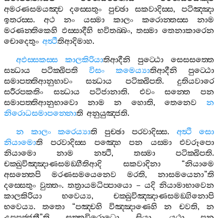
අමරණසමයඤ‍්ච
දස‍්සෙතුං
පුච‍්ඡා
සකවාදිස‍්ස
,
පටිඤ‍්ඤා
ඉතරස‍්ස
.
අථ
නං
යස‍්මා
කාලං
කරොන‍්තස‍්ස
නාම
මරණන‍්තිකෙහි
ඵස‍්සාදීහි
භවිතබ‍්බං
,
තස‍්මා
තෙනාකාරෙන
චොදෙතුං
අත්‍ථී
තිආදිමාහ
.
අඵස‍්සකස‍්ස
කාලකිරියා
තිආදීනි
පුට‍්ඨො
සෙසසත‍්තෙ
සන්‍ධාය
පටික‍්ඛිපති
විසං
කමෙය්‍යා
තිආදීනි
පුට‍්ඨො
සමාපත‍්තිආනුභාවං
සන්‍ධාය
පටික‍්ඛිපති
.
දුතියවාරෙ
සරීරපකතිං
සන්‍ධාය
පටිජානාති
.
එවං
සන‍්තෙ
පන
සමාපත‍්තිආනුභාවො
නාම
න
හොති
,
තෙනෙව
න
නිරොධසමාපන‍්නො
ති
අනුයුඤ‍්ජති
.
න
කාලං
කරෙය්‍යා
ති
පුච‍්ඡා
පරවාදිස‍්ස
.
අත්‍ථි
සො
නියාමො
ති
පරවාදිස‍්ස
පඤ‍්හෙ
පන
යස‍්මා
එවරූපො
නියාමො
නාම
නත්‍ථි
,
තස‍්මා
පටික‍්ඛිපති
.
චක‍්ඛුවිඤ‍්ඤාණසමඞ‍්ගීතිආදි
සකවාදිනා
“
නියාමෙ
අසන‍්තෙපි
මරණසමයෙනෙව
මරති
,
නාසමයෙනා
”
ති
දස‍්සෙතුං
වුත‍්තං
.
තත්‍රායමධිප‍්පායො
–
යදි
නියාමාභාවෙන
කාලකිරියා
භවෙය්‍ය
,
චක‍්ඛුවිඤ‍්ඤාණසමඞ‍්ගිනොපි
භවෙය්‍ය
.
තතො
“
පඤ‍්චහි
විඤ‍්ඤාණෙහි
න
චවති
,
න
උපපජ‍්ජතී
”
ති
සුත‍්තවිරොධො
සියා
.
යථා
පන