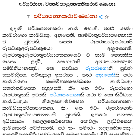
පරියුට‍්ඨානං
චිත‍්තවිප‍්පයුත‍්තන‍්තිකථාවණ‍්ණනා
.
පරියාපන‍්නකථාවණ‍්ණනා
ඉදානි
පරියාපන‍්නකථා
නාම
හොති
.
තත්‍ථ
යස‍්මා
කාමරාගො
කාමධාතුං
අනුසෙති
,
කාමධාතුපරියාපන‍්නොති
ච
වුච‍්චති
,
තස‍්මා
රූපරාගාරූපරාගාපි
රූපධාතුඅරූපධාතුයො
අනුසෙන‍්ති
.
රූපධාතුඅරූපධාතුපරියාපන‍්නායෙව
ච
නාම
හොන‍්තීති
යෙසං
ලද‍්ධි
,
සෙය්‍යථාපි
අන්‍ධකානඤ‍්චෙව
සම‍්මිතියානඤ‍්ච
;
තෙ
සන්‍ධාය
රූපරාගො
ති
පුච‍්ඡා
සකවාදිස‍්ස
,
පටිඤ‍්ඤා
ඉතරස‍්ස
.
තත්‍ථ
අනුසෙතී
ති
යථා
කාමරාගො
කාමවිතක‍්කසඞ‍්ඛාතං
කාමධාතුං
සහජාතවසෙන
අනුසෙති
,
කිං
තෙ
එවං
රූපරාගො
රූපධාතුන‍්ති
පුච‍්ඡති
.
පරියාපන‍්නො
ති
යථා
ච
සො
තිවිධාය
කාමධාතුයා
කිලෙසකාමවසෙන
පරියාපන‍්නත‍්තා
කාමධාතුපරියාපන‍්නො
,
කිං
තෙ
එවං
රූපරාගොපි
රූපධාතුපරියාපන‍්නොති
පුච‍්ඡති
.
ඉතරො
පනස‍්ස
අධිප‍්පායං
අසල‍්ලක‍්ඛෙන‍්තො
කෙවලං
ලද‍්ධිවසෙන
ආමන‍්තාති
පටිජානාති
.
අථ
නං
තමත්‍ථං
සල‍්ලක‍්ඛාපෙතුං
කුසලවිපාකකිරියසඞ‍්ඛාතෙහි
සමාපත‍්තෙසියාදීහි
සංසන්‍දිත්‍වා