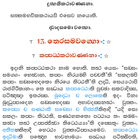
දුග‍්ගතිකථාවණ‍්ණනා
.
සත‍්තමභවිකකථායපි
එසෙව
නයොති
.
ද‍්වාදසමො
වග‍්ගො
.
13.
තෙරසමවග‍්ගො
කප‍්පට‍්ඨකථාවණ‍්ණනා
ඉදානි
කප‍්පට‍්ඨකථා
නාම
හොති
.
තත්‍ථ
යෙසං
“
සඞ‍්ඝං
සමග‍්ගං
භෙත්‍වාන
,
කප‍්පං
නිරයම‍්හි
පච‍්චතී
”
ති
“
සකලම‍්පි
කප‍්පං
සඞ‍්ඝභෙදකො
නිරයෙ
තිට‍්ඨතී
”
ති
ලද‍්ධි
,
සෙය්‍යථාපි
රාජගිරිකානං
;
තෙ
සන්‍ධාය
කප‍්පට‍්ඨො
ති
පුච‍්ඡා
සකවාදිස‍්ස
,
පටිඤ‍්ඤා
ඉතරස‍්ස
.
බුද‍්ධො
ච
ලොකෙ
ති
ඉදං
විනා
බුද‍්ධුප‍්පාදෙන
සඞ‍්ඝභෙදස‍්ස
අභාවදස‍්සනත්‍ථං
වුත‍්තං
.
කප‍්පො
ච
සණ‍්ඨාති
සඞ‍්ඝො
ච
භිජ‍්ජතී
තිආදි
“
යදි
සො
සකලං
කප‍්පං
තිට‍්ඨති
,
සණ‍්ඨහනතො
පට‍්ඨාය
තං
කම‍්මං
කත්‍වා
තත්‍ථ
උප‍්පජ‍්ජිත්‍වා
තිට‍්ඨෙය්‍යා
”
ති
දස‍්සෙතුං
වුත‍්තං
.
අතීත
න‍්තිආදි
හෙට‍්ඨා
වුත‍්තාධිප‍්පායමෙව
.
කප‍්පට‍්ඨො
ඉද‍්ධිමා
ති
පඤ‍්හෙ
භාවනාමයං
සන්‍ධාය
පටික‍්ඛිපති
,