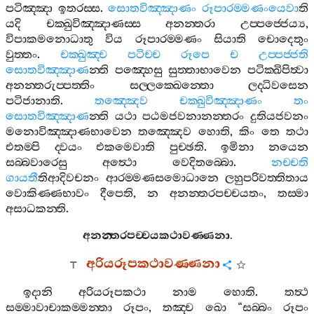
පටිඤ‍්ඤා
ඉතරස‍්ස
.
සොතවිඤ‍්ඤාණං
රූපාරම‍්මණංයෙවා
ති
යදි
චක‍්ඛුවිඤ‍්ඤාණස‍්ස
අනන‍්තරා
උප‍්පජ‍්ජෙය්‍ය
,
විපාකමනොධාතු
විය
රූපාරම‍්මණං
සියාති
චොදෙතුං
වුත‍්තං
.
චක‍්ඛුඤ‍්ච
පටිච‍්ච
රූපෙ
ච
උප‍්පජ‍්ජති
සොතවිඤ‍්ඤාණ
න‍්ති
පඤ‍්හෙසු
සුත‍්තාභාවෙන
පටික‍්ඛිපිත්‍වා
අනන‍්තරුප‍්පත‍්තිං
සල‍්ලක‍්ඛෙන‍්තො
ලද‍්ධිවසෙන
පටිජානාති
.
තඤ‍්ඤෙව
චක‍්ඛුවිඤ‍්ඤාණං
තං
සොතවිඤ‍්ඤාණ
න‍්ති
යථා
පඨමජවනානන‍්තරං
දුතියජවනං
මනොවිඤ‍්ඤාණභාවෙන
තඤ‍්ඤෙව
හොති
,
කිං
තෙ
තථා
එතම‍්පි
ද‍්වයං
එකමෙවාති
පුච‍්ඡති
.
ඉමිනා
නයෙන
සබ‍්බවාරෙසු
අත්‍ථො
වෙදිතබ‍්බො
.
නච‍්චති
ගායතී
තිආදිවචනං
ආරම‍්මණසමොධානෙ
ලහුපරිවත‍්තිතාය
වොකිණ‍්ණභාවං
දීපෙති
,
න
අනන‍්තරපච‍්චයතං
,
තස‍්මා
අසාධකන‍්ති
.
අනන‍්තරපච‍්චයකථාවණ‍්ණනා
.
අරියරූපකථාවණ‍්ණනා
ඉදානි
අරියරූපකථා
නාම
හොති
.
තත්‍ථ
සම‍්මාවාචාකම‍්මන‍්තා
රූපං
,
තඤ‍්ච
ඛො
“
සබ‍්බං
රූපං