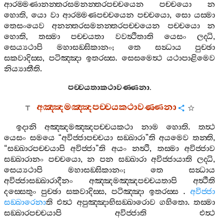
ආරම‍්මණානන‍්තරසමනන‍්තරපච‍්චයෙන
පච‍්චයො
න
හොති
,
යො
වා
ආරම‍්මණපච‍්චයෙන
පච‍්චයො
,
සො
යස‍්මා
තෙසංයෙව
අනන‍්තරසමනන‍්තරපච‍්චයෙන
පච‍්චයො
න
හොති
,
තස‍්මා
පච‍්චයතා
වවත්‍ථිතාති
යෙසං
ලද‍්ධි
,
සෙය්‍යථාපි
මහාසඞ‍්ඝිකානං
;
තෙ
සන්‍ධාය
පුච‍්ඡා
සකවාදිස‍්ස
,
පටිඤ‍්ඤා
ඉතරස‍්ස
.
සෙසමෙත්‍ථ
යථාපාළිමෙව
නිය්‍යාතීති
.
පච‍්චයතාකථාවණ‍්ණනා
.
අඤ‍්ඤමඤ‍්ඤපච‍්චයකථාවණ‍්ණනා
ඉදානි
අඤ‍්ඤමඤ‍්ඤපච‍්චයකථා
නාම
හොති
.
තත්‍ථ
යෙසං
සමයෙ
“
අවිජ‍්ජාපච‍්චයා
සඞ‍්ඛාරා
”
ති
අයමෙව
තන‍්ති
,
“
සඞ‍්ඛාරපච‍්චයාපි
අවිජ‍්ජා
”
ති
අයං
නත්‍ථි
,
තස‍්මා
අවිජ‍්ජාව
සඞ‍්ඛාරානං
පච‍්චයො
,
න
පන
සඞ‍්ඛාරා
අවිජ‍්ජායාති
ලද‍්ධි
,
සෙය්‍යථාපි
මහාසඞ‍්ඝිකානං
;
තෙ
සන්‍ධාය
අවිජ‍්ජාසඞ‍්ඛාරාදීනං
අඤ‍්ඤමඤ‍්ඤපච‍්චයතාපි
අත්‍ථීති
දස‍්සෙතුං
පුච‍්ඡා
සකවාදිස‍්ස
,
පටිඤ‍්ඤා
ඉතරස‍්ස
.
අවිජ‍්ජා
සඞ‍්ඛාරෙනා
ති
එත්‍ථ
අපුඤ‍්ඤාභිසඞ‍්ඛාරොව
ගහිතො
.
තස‍්මා
සඞ‍්ඛාරපච‍්චයාපි
අවිජ‍්ජාති
එත්‍ථ