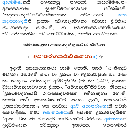
ආරම‍්මණ
න‍්ති
පඤ‍්හෙසු
තස‍්සෙව
තදාරම‍්මණතං
අපස‍්සන‍්තො
සුත‍්තවිරොධභයෙන
පටික‍්ඛිපති
,
“
තදස‍්සාදෙතී
”
තිවචනමත‍්තෙන
පටිජානාති
.
සො
තදස‍්සාදෙතී
ති
සුත‍්තං
ඣානලාභිනො
ඣානා
වුට‍්ඨාය
ඣානස‍්සාදං
සාධෙති
,
න
අන‍්තොසමාපත‍්තියංයෙව
ඣානනිකන‍්තියා
ඣානාරම‍්මණතං
,
තස‍්මා
අසාධකන‍්ති
.
සමාපන‍්නො
අස‍්සාදෙතීතිකථාවණ‍්ණනා
.
අසාතරාගකථාවණ‍්ණනා
ඉදානි
අසාතරාගකථා
නාම
හොති
.
තත්‍ථ
“
යංකිඤ‍්චි
වෙදනං
වෙදෙති
සුඛං
වා
දුක‍්ඛං
වා
අදුක‍්ඛමසුඛං
වා
,
සො
තං
වෙදනං
අභිනන්‍දති
අභිවදතී
”
ති
(
ම
·
නි
· 1.409)
සුත‍්තෙ
දිට‍්ඨාභිනන්‍දනවසෙන
වුත‍්තං
. “
අභිනන්‍දතී
”
තිවචනං
නිස‍්සාය
“
දුක‍්ඛවෙදනායපි
රාගස‍්සාදවසෙන
අභිනන්‍දනා
හොති
.
තස‍්මා
අත්‍ථි
අසාතරාගො
”
ති
යෙසං
ලද‍්ධි
,
සෙය්‍යථාපි
උත‍්තරාපථකානං
;
තෙ
සන්‍ධාය
අත්‍ථි
අසාතරාගො
ති
පුච‍්ඡා
සකවාදිස‍්ස
.
තත්‍ථ
අසාතරාගො
ති
අසාතෙ
දුක‍්ඛවෙදයිතෙ
“
අහො
වත
මෙ
එතදෙව
භවෙය්‍යා
”
ති
රජ‍්ජනා
.
ආමන‍්තා
ති
ලද‍්ධිවසෙන
පටිඤ‍්ඤා
ඉතරස‍්ස
.
සෙසමෙත්‍ථ