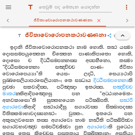
ජීවිතාවොරොපනකථාවණ‍්ණනා
ජීවිතාවොරොපනකථාවණ‍්ණනා
ඉදානි
ජීවිතාවොරොපනකථා
නාම
හොති
.
තත්‍ථ
යස‍්මා
දොසසම‍්පයුත‍්තෙන
චිත‍්තෙන
පාණාතිපාතො
හොති
,
දොසො
ච
දිට‍්ඨිසම‍්පන‍්නස‍්ස
අප‍්පහීනො
,
තස‍්මා
“
දිට‍්ඨිසම‍්පන‍්නො
සඤ‍්චිච‍්ච
පාණං
ජීවිතා
වොරොපෙය්‍යා
”
ති
යෙසං
ලද‍්ධි
,
සෙය්‍යථාපි
පුබ‍්බසෙලියාපරසෙලියානං
;
තෙ
සන්‍ධාය
දිට‍්ඨිසම‍්පන‍්නො
ති
පුච‍්ඡා
සකවාදිස‍්ස
,
පටිඤ‍්ඤා
ඉතරස‍්ස
.
සඤ‍්චිච‍්ච
මාතර
න‍්තිආදිපඤ‍්හෙසු
පන
“
අට‍්ඨානමෙතං
අනවකාසො
”
ති
සුත‍්තභයෙන
පටික‍්ඛිපති
.
සත්‍ථරි
අගාරවො
තිආදි
සත්‍ථාරාදීසු
සගාරවස‍්ස
සික‍්ඛාපදස‍්ස
වීතික‍්කමාභාවදස‍්සනත්‍ථං
වුත‍්තං
.
ඉතරො
පන
අකුසලවසෙන
තස‍්ස
අගාරවො
නාම
නත්‍ථීති
පටික‍්ඛිපිත්‍වා
සගාරවභාවඤ‍්ච
සම‍්පටිච‍්ඡිත්‍වා
පුන
අගාරවො
ති
පුට‍්ඨො
තෙසු
තෙසු
කිච‍්චෙසු
පසුතතාය
වික‍්ඛිත‍්තානං
අසතියා