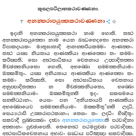
කුසලපටිලාභකථාවණ‍්ණනා
.
අනන‍්තරාපයුත‍්තකථාවණ‍්ණනා
ඉදානි
අනන‍්තරාපයුත‍්තකථා
නාම
හොති
.
තත්‍ථ
අනන‍්තරාපයුත‍්තො
නාම
යෙන
ඛන්‍ධභෙදතො
අනන‍්තරා
විපාකදායකං
මාතුඝාතාදි
ආනන‍්තරියකම‍්මං
ආණත‍්තං
.
තත්‍ථ
යස‍්ස
නියතාය
ආණත‍්තියා
ආණත‍්තො
තං
කම‍්මං
කරිස‍්සති
,
සො
අත්‍ථසාධිකාය
චෙතනාය
උප‍්පාදිතත‍්තා
මිච‍්ඡත‍්තනියතො
හොති
,
අභබ‍්බො
සම‍්මත‍්තනියාමං
ඔක‍්කමිතුං
.
යස‍්ස
අනියතාය
ආණත‍්තියා
ආණත‍්තො
තං
කම‍්මං
කරිස‍්සති
,
සො
අත්‍ථසාධිකාය
චෙතනාය
අනුප‍්පාදිතත‍්තා
න
මිච‍්ඡත‍්තනියතො
,
භබ‍්බො
සම‍්මත‍්තනියාමං
ඔක‍්කමිතුන‍්ති
ඉදං
සකසමයෙ
සන‍්නිට‍්ඨානං
.
යෙසං
පන
“
අනියතායපි
ආණත‍්තියා
අභබ‍්බොයෙව
සම‍්මත‍්තනියාමං
ඔක‍්කමිතු
”
න‍්ති
ලද‍්ධි
,
සෙය්‍යථාපි
උත‍්තරාපථකානං
;
තෙසං
තං
ලද‍්ධිං
භින්‍දිතුං
සකවාදී
පුබ‍්බපක‍්ඛං
දත්‍වා
අනන‍්තරාපයුත‍්තො
ති
පරවාදිනා
අත‍්තානං
පුච‍්ඡාපෙති
.
තෙනෙත්‍ථ
පඨමපුච‍්ඡා
පරවාදිස‍්ස
,
අත්‍ථසාධිකචෙතනාය
අභාවං
සන්‍ධාය
පටිඤ‍්ඤා
සකවාදිස‍්ස
.