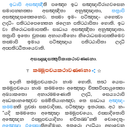
ඉධාපි
අසඤ‍්ඤී
ති
පඤ‍්හෙ
ඉධ
සඤ‍්ඤාවිරාගවසෙන
සමාපන‍්නත‍්තා
අසඤ‍්ඤිතා
අනුඤ‍්ඤාතා
,
තත්‍රාපි
අසඤ‍්ඤසත‍්තෙනෙව
.
තස‍්මා
ඉමං
පටිඤ‍්ඤං
ගහෙත්‍වා
ලද‍්ධිං
පතිට‍්ඨපෙන‍්තෙන
ඡලෙන
පතිට‍්ඨාපිතා
හොති
.
ඉධ
වා
නිරොධසමාපත‍්තිං
සන්‍ධාය
අසඤ‍්ඤිතා
අනුඤ‍්ඤාතා
.
තත්‍රාපි
ඉතො
චුතස‍්ස
අනාගාමිනො
නිරොධසමාපත‍්තිමෙව
තස‍්මාපි
ඉමාය
පටිඤ‍්ඤාය
පතිට‍්ඨාපිතා
ලද‍්ධි
අප‍්පතිට‍්ඨිතායෙවාති
.
අසඤ‍්ඤසත‍්තුපිකාකථාවණ‍්ණනා
.
කම‍්මූපචයකථාවණ‍්ණනා
ඉදානි
කම‍්මූපචයකථා
නාම
හොති
.
තත්‍ථ
යෙසං
කම‍්මූපචයො
නාම
කම‍්මතො
අඤ‍්ඤො
චිත‍්තවිප‍්පයුත‍්තො
අබ්‍යාකතො
අනාරම‍්මණොති
ලද‍්ධි
,
සෙය්‍යථාපි
අන්‍ධකානඤ‍්චෙව
සම‍්මිතියානඤ‍්ච
;
තෙ
සන්‍ධාය
අඤ‍්ඤං
කම‍්ම
න‍්ති
පුච‍්ඡා
සකවාදිස‍්ස
,
පටිඤ‍්ඤා
ඉතරස‍්ස
.
අථ
නං
“
යදි
කම‍්මතො
අඤ‍්ඤො
කම‍්මූපචයො
,
ඵස‍්සාදිතොපි
අඤ‍්ඤෙන
ඵස‍්සූපචයාදිනා
භවිතබ‍්බ
”
න‍්ති
චොදෙතුං
අඤ‍්ඤො
ඵස‍්සො
තිආදිමාහ
.
ඉතරො
ලද‍්ධියා
අභාවෙන