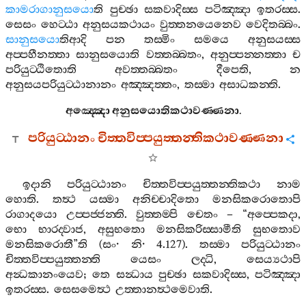
කාමරාගානුසයො
ති
පුච‍්ඡා
සකවාදිස‍්ස
පටිඤ‍්ඤා
ඉතරස‍්ස
.
සෙසං
හෙට‍්ඨා
අනුසයකථායං
වුත‍්තනයෙනෙව
වෙදිතබ‍්බං
.
සානුසයො
තිආදි
පන
තස‍්මිං
සමයෙ
අනුසයස‍්ස
අප‍්පහීනත‍්තා
සානුසයොති
වත‍්තබ‍්බතං
,
අනුප‍්පන‍්නත‍්තා
ච
පරියුට‍්ඨිතොති
අවත‍්තබ‍්බතං
දීපෙති
,
න
අනුසයපරියුට‍්ඨානානං
අඤ‍්ඤත‍්තං
,
තස‍්මා
අසාධකන‍්ති
.
අඤ‍්ඤො
අනුසයොතිකථාවණ‍්ණනා
.
පරියුට‍්ඨානං
චිත‍්තවිප‍්පයුත‍්තන‍්තිකථාවණ‍්ණනා
ඉදානි
පරියුට‍්ඨානං
චිත‍්තවිප‍්පයුත‍්තන‍්තිකථා
නාම
හොති
.
තත්‍ථ
යස‍්මා
අනිච‍්චාදිතො
මනසිකරොතොපි
රාගාදයො
උප‍්පජ‍්ජන‍්ති
.
වුත‍්තම‍්පි
චෙතං
– “
අප‍්පෙකදා
,
භො
භාරද‍්වාජ
,
අසුභතො
මනසිකරිස‍්සාමීති
සුභතොව
මනසිකරොතී
”
ති
(
සං
·
නි
· 4.127).
තස‍්මා
පරියුට‍්ඨානං
චිත‍්තවිප‍්පයුත‍්තන‍්ති
යෙසං
ලද‍්ධි
,
සෙය්‍යථාපි
අන්‍ධකානංයෙව
;
තෙ
සන්‍ධාය
පුච‍්ඡා
සකවාදිස‍්ස
,
පටිඤ‍්ඤා
ඉතරස‍්ස
.
සෙසමෙත්‍ථ
උත‍්තානත්‍ථමෙවාති
.