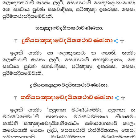
ලොකුත‍්තරාති
යෙසං
ලද‍්ධි
,
සෙය්‍යථාපි
හෙතුවාදානංයෙව
;
තෙ
සන්‍ධාය
පුච‍්ඡා
සකවාදිස‍්ස
,
පටිඤ‍්ඤා
ඉතරස‍්ස
.
සෙසං
පුරිමකථාසදිසමෙවාති
.
සඤ‍්ඤාවෙදයිතකථාවණ‍්ණනා
.
දුතියසඤ‍්ඤාවෙදයිතකථාවණ‍්ණනා
ඉදානි
යස‍්මා
සා
ලොකුත‍්තරා
න
හොති
,
තස‍්මා
ලොකියාති
යෙසං
ලද‍්ධි
,
සෙය්‍යථාපි
හෙතුවාදානං
,
තෙ
සන්‍ධාය
පුච‍්ඡා
සකවාදිස‍්ස
,
පටිඤ‍්ඤා
ඉතරස‍්ස
.
සෙසං
පුරිමසදිසමෙවාති
.
දුතියසඤ‍්ඤාවෙදයිතකථාවණ‍්ණනා
.
තතියසඤ‍්ඤාවෙදයිතකථාවණ‍්ණනා
ඉදානි
යස‍්මා
“
අසුකො
මරණධම‍්මො
,
අසුකො
න
මරණධම‍්මො
”
ති
සත‍්තානං
මරණධම‍්මතාය
නියාමො
නත්‍ථීති
සඤ‍්ඤාවෙදයිතනිරොධං
සමාපන‍්නොපි
කාලං
කරෙය්‍යාති
යෙසං
ලද‍්ධි
,
සෙය්‍යථාපි
රාජගිරිකානං
;
තෙසං
සමාපන‍්නායපි
මරණධම‍්මතාය
මරණසමයඤ‍්ච