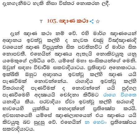
දැනගැනීමට හැකි නිසා විස්තර නොකරන ලදී.
103. ඤාණ කථා
දැන් ඤාණ කථා නම් වේ. එහි මාර්ග ඤාණයෙන්
අඥානය ඉවත්වූ කල්හි ද නැවත චක්‍ඛු විඤ්ඤාණාදි
වශයෙන් ඤාණ විප්‍රයුක්ත සිත පවතිනවිට ඒ මාර්ග සිත
නොපවතී. එහෙයින් ඤාණය ඇතැයි නොකිවයුතු යනු
යමෙකුගේ ලබ්ධිය වේ. යම්සේ මහා සංඝිකයන්ගේ මෙනි.
ඔවුන් සඳහා විචාරීම සකවාදියාටය. ප්‍රතිඥාව අනෙකාටය.
ඉක්බිති ඔහුට අඥානය ඉවත්වූ කල්හි ඤාණ යයි
පැණවීමක් නොවන්නේය. රාගාදිය ඉවත්වූ කල්හි
වීතරාගාදි පැණවීමක් ද නොවන්නේ යයි පුද්ගල
පැණවීමෙහි අදක්‍ෂයයි චෝදනා කිරීමට
රාගෙ විගතෙ
යනාදිය කීය. පරවාදියා ඒවා ඉවත්වූ කල්හි සරාගාදි
භාවයෙහි යුක්තිය නොදක්නේ ප්‍රතික්‍ෂේප කරයි.
අවසානයෙහි යම්සේ ඤාණලාභයෙන් එය ඤාණය යයි
කිවයුතු බව සුදුසු වේ. එහෙයින්
න හෙවං
ප්‍රතික්‍ෂේපය
සකවාදියාටය.