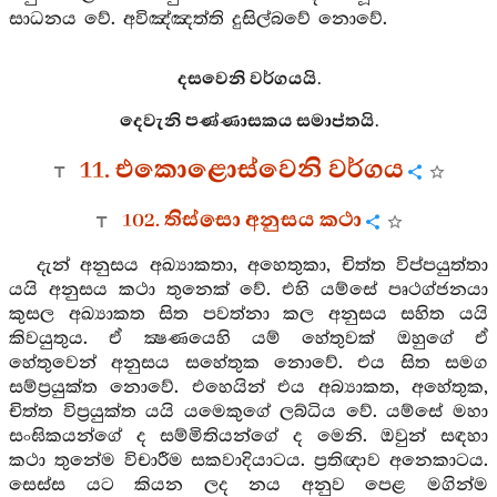
සාධනය වේ. අවිඤ්ඤත්ති දුසිල්බවේ නොවේ.
දසවෙනි වර්ගයයි.
දෙවැනි පණ්ණාසකය සමාප්තයි.
11. එකොළොස්වෙනි වර්ගය
102. තිස්සො අනුසය කථා
දැන් අනුසය අඛ්‍යාකතා, අහෙතුකා, චිත්ත විප්පයුත්තා
යයි අනුසය කථා තුනෙක් වේ. එහි යම්සේ පෘථග්ජනයා
කුසල අඛ්‍යාකත සිත පවත්නා කල අනුසය සහිත යයි
කිවයුතුය. ඒ ක්‍ෂණයෙහි යම් හේතුවක් ඔහුගේ ඒ
හේතුවෙන් අනුසය සහේතුක නොවේ. එය සිත සමග
සම්ප්‍රයුක්ත නොවේ. එහෙයින් එය අබ්‍යාකත, අහේතුක,
චිත්ත විප්‍රයුක්ත යයි යමෙකුගේ ලබ්ධිය වේ. යම්සේ මහා
සංඝිකයන්ගේ ද සම්මිතියන්ගේ ද මෙනි. ඔවුන් සඳහා
කථා තුනේම විචාරීම සකවාදියාටය. ප්‍රතිඥාව අනෙකාටය.
සෙස්ස යට කියන ලද නය අනුව පෙළ මගින්ම