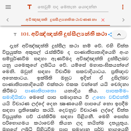
අවිඤ‍්ඤත‍්ති දුස‍්සීල්‍යන‍්තිකථාවණ‍්ණනා
101. අවිඤ්ඤත්ති දුස්සීල්‍යන්ති කථා
දැන් අවිඤ්ඤත්ති දුස්සීල කථා නම් වේ. එහි චිත්ත
විප්‍රයුක්ත අකුසල් රැස්කිරීම ද පාණාතිපාතාදියෙහි අංග
සම්පූර්ණවීම සඳහා ඇණවීමද අවිඤ්ඤත්ති දුස්සීලබව
යනු යමෙකුගේ ලබ්ධිය වේ. යම්සේ මහාසංඝිකයන්ගේ
මෙනි. ඔවුන් සඳහා විචාරීම සකවාදියාටය. ප්‍රතිඥාව
අනෙකාටය. ඉක්බිති ඔහුට ඉදින් ඒ දුසිල්බව
පාණාතිපාතාදියෙහි එක්තරා එකක වන්නේ යයි චෝදනා
කිරීමට
පාණාතිපාතො
යනාදිය කීය.
පාපකම්මං
සමාදියිත්‍වා
මෙසේ පාප සමාදානය වී
උභො වඩ්ඪන්ති
යයි විචාරණ ලද්දේ දෙන ක්‍ෂණයෙහි පාපයේ නො ඉපදීම
සඳහා ප්‍රතික්‍ෂේප කරයි. දෙවනුව විචාරණ ලද්දේ චිත්ත
විප්‍රයුක්ත පව් රැස්කිරීම සඳහා පිළිගනී. මෙහි සෙස්ස
පරිභොගමය කථාවෙහි කියන ලද නයින්ම දතයුතුය.
ඔහුගේ ලබ්ධි පිහිටුවීම පාප සමාදාන පූර්ව භාගයෙහි