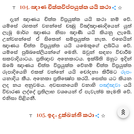
104. ඤාණ චිත්තවිප්පයුත්ත යයි කථා
දැන් ඤාණය චිත්ත විප්‍රයුක්ත යයි කථා නම් වේ.
යම්සේ රහතන් වහන්සේ චක්‍ඛු විඤ්ඤාණාදියෙන් යුත්
ලැබූ මාර්ග ඤාණය නිසා ඤාණී යයි කියනු ලැබේ.
උන්වහන්සේ ඒ සිතෙන් සම්ප්‍රයුක්ත නැත. එහෙයින්
ඤාණය චිත්ත විප්‍රයුක්ත යයි යමෙකුගේ ලබ්ධිය වේ.
යම්සේ පුබ්බසේලියන්ගේ මෙනි. ඔවුන් සඳහා විචාරීම
සකවාදියාටය. ප්‍රතිඥාව අනෙකාටය. ඉක්බිති ඔහුට ඉදින්
ඔබේ ඤාණය චිත්ත විප්‍රයුක්ත වේනම් චිත්ත විප්‍රයුක්ත
රූපාදියෙහි එකක් වන්නේ යයි චෝදනා කිරීමට
රූපං
යනාදිය කීය. අනෙකා ප්‍රතික්‍ෂේප කරයි. සෙස්ස යට කියන
ලද නය අනුවමය. අවසානයෙහි වනාහි
පඤ්ඤවා
යයි
විචාරණ ලද්දේ ප්‍රතිලාභ වශයෙන් ඒ පැවැත්ම කැමති වේ.
එනිසා පිළිගනී.
105. ඉදං දුක්‍ඛන්ති කථා
දැන් මේ දුක් සහ කථා නම් වේ. එහි යමෙකුගේ