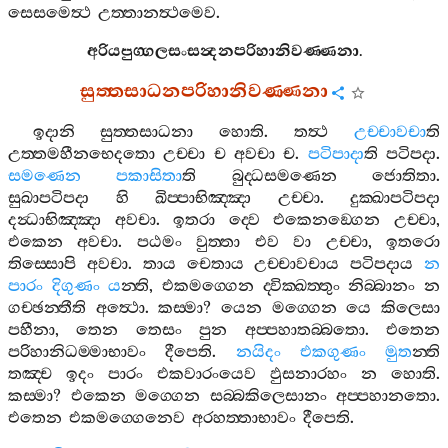
සෙසමෙත්‍ථ
උත‍්තානත්‍ථමෙව
.
අරියපුග‍්ගලසංසන්‍දනපරිහානිවණ‍්ණනා
.
සුත‍්තසාධනපරිහානිවණ‍්ණනා
ඉදානි
සුත‍්තසාධනා
හොති
.
තත්‍ථ
උච‍්චාවචා
ති
උත‍්තමහීනභෙදතො
උච‍්චා
ච
අවචා
ච
.
පටිපාදා
ති
පටිපදා
.
සමණෙන
පකාසිතා
ති
බුද‍්ධසමණෙන
ජොතිතා
.
සුඛාපටිපදා
හි
ඛිප‍්පාභිඤ‍්ඤා
උච‍්චා
.
දුක‍්ඛාපටිපදා
දන්‍ධාභිඤ‍්ඤා
අවචා
.
ඉතරා
ද‍්වෙ
එකෙනඞ‍්ගෙන
උච‍්චා
,
එකෙන
අවචා
.
පඨමං
වුත‍්තා
එව
වා
උච‍්චා
,
ඉතරො
තිස‍්සොපි
අවචා
.
තාය
චෙතාය
උච‍්චාවචාය
පටිපදාය
න
පාරං
දිගුණං
ය
න‍්ති
,
එකමග‍්ගෙන
ද‍්වික‍්ඛත‍්තුං
නිබ‍්බානං
න
ගච‍්ඡන‍්තීති
අත්‍ථො
.
කස‍්මා
?
යෙන
මග‍්ගෙන
යෙ
කිලෙසා
පහීනා
,
තෙන
තෙසං
පුන
අප‍්පහාතබ‍්බතො
.
එතෙන
පරිහානිධම‍්මාභාවං
දීපෙති
.
නයිදං
එකගුණං
මුත
න‍්ති
තඤ‍්ච
ඉදං
පාරං
එකවාරංයෙව
ඵුසනාරහං
න
හොති
.
කස‍්මා
?
එකෙන
මග‍්ගෙන
සබ‍්බකිලෙසානං
අප‍්පහානතො
.
එතෙන
එකමග‍්ගෙනෙව
අරහත‍්තාභාවං
දීපෙති
.