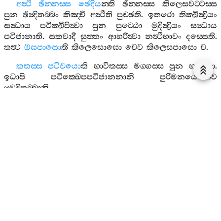
අත්‍ථි
ඡින‍්නස‍්ස
ඡෙදිය
න‍්ති
ඡින‍්නස‍්ස
කිලෙසවට‍්ටස‍්ස
පුන
ඡින්‍දිතබ‍්බං
කිඤ‍්චි
අත්‍ථීති
පුච‍්ඡති
.
ඉතරො
තික‍්ඛින්‍ද්‍රියං
සන්‍ධාය
පටික‍්ඛිපිත්‍වා
පුන
පුට‍්ඨො
මුදින්‍ද්‍රියං
සන්‍ධාය
පටිජානාති
.
සකවාදී
සුත‍්තං
ආහරිත්‍වා
නත්‍ථිභාවං
දස‍්සෙති
.
තත්‍ථ
ඔඝපාසො
ති
කිලෙසොඝො
චෙව
කිලෙසපාසො
ච
.
කතස‍්ස
පටිචයො
ති
භාවිතස‍්ස
මග‍්ගස‍්ස
පුන
භාවනා
.
ඉධාපි
පටික‍්ඛෙපපටිජානනානි
පුරිමනයෙනෙව
වෙදිතබ‍්බානි
.
පරිහානාය
සංවත‍්තන‍්තී
ති
පරවාදිනා
ආභතෙ
සුත‍්තෙ
පඤ‍්ච
ධම‍්මා
අප‍්පත‍්තපරිහානාය
චෙව
ලොකියසමාපත‍්තිපරිහානාය
ච
සංවත‍්තන‍්ති
.
සො
පන
පත‍්තස‍්ස
අරහත‍්තඵලස‍්ස
පරිහානාය
සල‍්ලක‍්ඛෙති
.
තෙනෙව
අත්‍ථි
අරහතො
කම‍්මාරාමතා
ති
ආහ
.
ඉතරොපි
අසමයවිමුත‍්තං
සන්‍ධාය
පටික‍්ඛිපිත්‍වා
ඉතරං
සන්‍ධාය
පටිජානාති
.
කාමරාගවසෙන
වා
පවත‍්තමානං
තං
පටික‍්ඛිපිත්‍වා
ඉතරථා
පවත‍්තමානං
පටිජානාති
.
රාගාදීනං
පන
අත්‍ථිතං
පුට‍්ඨො
පටිජානිතුං
න
සක‍්කොති
.
කිං
පරියුට‍්ඨිතො
ති
කෙන
පරියුට‍්ඨිතො
අනුබද‍්ධො