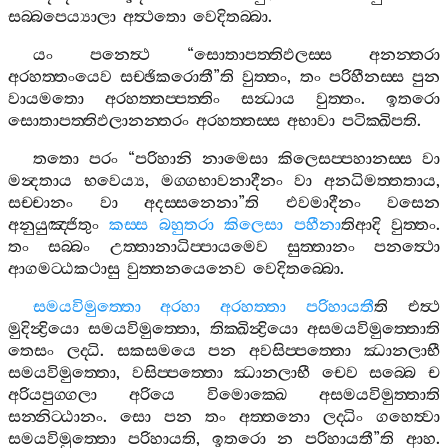
සබ‍්බපෙය්‍යාලා
අත්‍ථතො
වෙදිතබ‍්බා
.
යං
පනෙත්‍ථ
“
සොතාපත‍්තිඵලස‍්ස
අනන‍්තරා
අරහත‍්තංයෙව
සච‍්ඡිකරොතී
”
ති
වුත‍්තං
,
තං
පරිහීනස‍්ස
පුන
වායමතො
අරහත‍්තප‍්පත‍්තිං
සන්‍ධාය
වුත‍්තං
.
ඉතරො
සොතාපත‍්තිඵලානන‍්තරං
අරහත‍්තස‍්ස
අභාවා
පටික‍්ඛිපති
.
තතො
පරං
“
පරිහානි
නාමෙසා
කිලෙසප‍්පහානස‍්ස
වා
මන්‍දතාය
භවෙය්‍ය
,
මග‍්ගභාවනාදීනං
වා
අනධිමත‍්තතාය
,
සච‍්චානං
වා
අදස‍්සනෙනා
”
ති
එවමාදීනං
වසෙන
අනුයුඤ‍්ජිතුං
කස‍්ස
බහුතරා
කිලෙසා
පහීනා
තිආදි
වුත‍්තං
.
තං
සබ‍්බං
උත‍්තානාධිප‍්පායමෙව
සුත‍්තානං
පනත්‍ථො
ආගමට‍්ඨකථාසු
වුත‍්තනයෙනෙව
වෙදිතබ‍්බො
.
සමයවිමුත‍්තො
අරහා
අරහත‍්තා
පරිහායතී
ති
එත්‍ථ
මුදින්‍ද්‍රියො
සමයවිමුත‍්තො
,
තික‍්ඛින්‍ද්‍රියො
අසමයවිමුත‍්තොති
තෙසං
ලද‍්ධි
.
සකසමයෙ
පන
අවසිප‍්පත‍්තො
ඣානලාභී
සමයවිමුත‍්තො
,
වසිප‍්පත‍්තො
ඣානලාභී
චෙව
සබ‍්බෙ
ච
අරියපුග‍්ගලා
අරියෙ
විමොක‍්ඛෙ
අසමයවිමුත‍්තාති
සන‍්නිට‍්ඨානං
.
සො
පන
තං
අත‍්තනො
ලද‍්ධිං
ගහෙත්‍වා
සමයවිමුත‍්තො
පරිහායති
,
ඉතරො
න
පරිහායතී
”
ති
ආහ
.