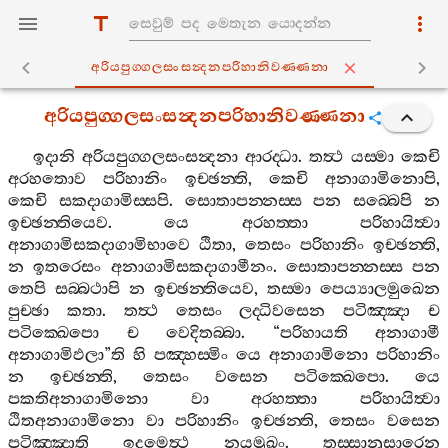
අරියපුග‍්ගලසංසන්‍දනපරිහානිවණ‍්ණනා
අරියපුග‍්ගලසංසන්‍දනපරිහානිවණ‍්ණනා
ඉදානි
අරියපුග‍්ගලසංසන්‍දනා
ආරද‍්ධා
.
තත්‍ථ
යස‍්මා
කෙචි
අරහතොව
පරිහානිං
ඉච‍්ඡන‍්ති
,
කෙචි
අනාගාමිනොපි
,
කෙචි
සකදාගාමිස‍්සපි
.
සොතාපන‍්නස‍්ස
පන
සබ‍්බෙපි
න
ඉච‍්ඡන‍්තියෙව
.
යෙ
අරහත‍්තා
පරිහායිත්‍වා
අනාගාමිසකදාගාමිභාවෙ
ඨිතා
,
තෙසං
පරිහානිං
ඉච‍්ඡන‍්ති
,
න
ඉතරෙසං
අනාගාමිසකදාගාමීනං
.
සොතාපන‍්නස‍්ස
පන
තෙපි
සබ‍්බථාපි
න
ඉච‍්ඡන‍්තියෙව
,
තස‍්මා
පෙය්‍යාලමුඛෙන
පුච‍්ඡා
කතා
.
තත්‍ථ
තෙසං
ලද‍්ධිවසෙන
පටිඤ‍්ඤා
ච
පටික‍්ඛෙපො
ච
වෙදිතබ‍්බා
. “
පරිහායති
අනාගාමී
අනාගාමිඵලා
”
ති
හි
පඤ‍්හස‍්මිං
යෙ
අනාගාමිනො
පරිහානිං
න
ඉච‍්ඡන‍්ති
,
තෙසං
වසෙන
පටික‍්ඛෙපො
.
යෙ
පකතිඅනාගාමිනො
වා
අරහත‍්තා
පරිහායිත්‍වා
ඨිතඅනාගාමිනො
වා
පරිහානිං
ඉච‍්ඡන‍්ති
,
තෙසං
වසෙන
පටිඤ‍්ඤාති
ඉදමෙත්‍ථ
නයමුඛං
.
තස‍්සානුසාරෙන