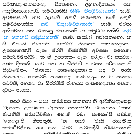
සවිඤ‍්ඤාණකසද‍්දො
චිත‍්තතො
.
ලහුතාදිත‍්තයං
පන
උතුචිත‍්තාහාරෙහි
සමුට‍්ඨාතීති
තීණි
‘
තිසමුට‍්ඨානානි
’
නාම
.
අවසෙසානි
නව
රූපානි
තෙහි
කම‍්මෙන
චාති
චතූහි
සමුට‍්ඨහන‍්තීති
නව
‘
චතුසමුට‍්ඨානානි
’
නාම
.
ජරතා
අනිච‍්චතා
පන
එතෙසු
එකතොපි
න
සමුට‍්ඨහන‍්තීති
ද‍්වෙ
‘
න
කෙනචි
සමුට‍්ඨහන‍්ති
’
නාම
.
කස‍්මා
?
අජායනතො
.
න
හි
එතානි
ජායන‍්ති
.
කස‍්මා
?
ජාතස‍්ස
පාකභෙදත‍්තා
.
උප‍්පන‍්නඤ‍්හි
රූපං
ජීරති
භිජ‍්ජතීති
අවස‍්සං
පනෙතං
සම‍්පටිච‍්ඡිතබ‍්බං
.
න
හි
උප‍්පන‍්නං
රූපං
අරූපං
වා
අක‍්ඛයං
නාම
දිස‍්සති
.
යාව
පන
න
භිජ‍්ජති
තාවස‍්ස
පරිපාකොති
සිද‍්ධමෙතං
. ‘
ජාතස‍්ස
පාකභෙදත‍්තා
’
ති
යදි
ච
තානි
ජායෙය්‍යුං
තෙසම‍්පි
පාකභෙදා
භවෙය්‍යුං
.
න
ච
පාකො
පච‍්චති
,
භෙදො
වා
භිජ‍්ජතීති
ජාතස‍්ස
පාකභෙදත‍්තා
නෙතං
ද‍්වයං
ජායති
.
තත්‍ථ
සියා
–
යථා
‘
කම‍්මස‍්ස
කතත‍්තා
’
ති
ආදිනිද‍්දෙසෙසු
‘
රූපස‍්ස
උපචයො
රූපස‍්ස
සන‍්තතී
’
ති
වචනෙන
‘
ජාති
’
ජායතීති
සම‍්පටිච‍්ඡිතං
හොති
,
එවං
‘
පාකො
’
පි
පච‍්චතු
‘
භෙදො
’
පි
භිජ‍්ජතූති
. “
න
තත්‍ථ
‘
ජාති
ජායතී
’
ති
සම‍්පටිච‍්ඡිතං
.
යෙ
පන
ධම‍්මා
කම‍්මාදීහි
නිබ‍්බත‍්තන‍්ති