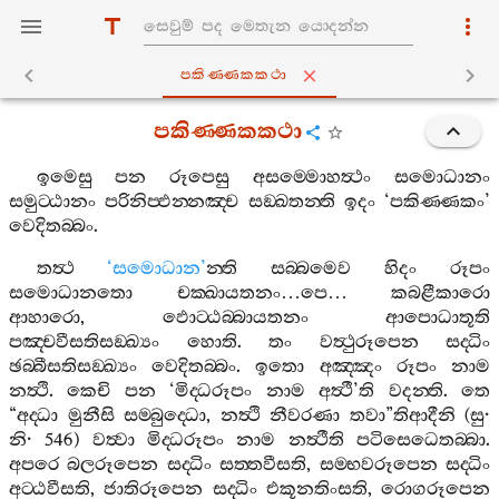
පකිණ‍්ණකකථා
පකිණ‍්ණකකථා
ඉමෙසු
පන
රූපෙසු
අසම‍්මොහත්‍ථං
සමොධානං
සමුට‍්ඨානං
පරිනිප‍්ඵන‍්නඤ‍්ච
සඞ‍්ඛතන‍්ති
ඉදං
‘
පකිණ‍්ණකං
’
වෙදිතබ‍්බං
.
තත්‍ථ
‘
සමොධාන
’
න‍්ති
සබ‍්බමෙව
හිදං
රූපං
සමොධානතො
චක‍්ඛායතනං
…
පෙ
…
කබළීකාරො
ආහාරො
,
ඵොට‍්ඨබ‍්බායතනං
ආපොධාතූති
පඤ‍්චවීසතිසඞ‍්ඛ්‍යං
හොති
.
තං
වත්‍ථුරූපෙන
සද‍්ධිං
ඡබ‍්බීසතිසඞ‍්ඛ්‍යං
වෙදිතබ‍්බං
.
ඉතො
අඤ‍්ඤං
රූපං
නාම
නත්‍ථි
.
කෙචි
පන
‘
මිද‍්ධරූපං
නාම
අත්‍ථී
’
ති
වදන‍්ති
.
තෙ
“
අද‍්ධා
මුනීසි
සම‍්බුද‍්ධො
,
නත්‍ථි
නීවරණා
තවා
”
තිආදීනි
(
සු
·
නි
· 546)
වත්‍වා
මිද‍්ධරූපං
නාම
නත්‍ථීති
පටිසෙධෙතබ‍්බා
.
අපරෙ
බලරූපෙන
සද‍්ධිං
සත‍්තවීසති
,
සම‍්භවරූපෙන
සද‍්ධිං
අට‍්ඨවීසති
,
ජාතිරූපෙන
සද‍්ධිං
එකූනතිංසති
,
රොගරූපෙන