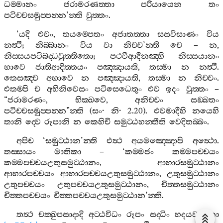
ධම‍්මානං
ජරාමරණත‍්තා
පරියායෙන
තං
පටිච‍්චසමුප‍්පන‍්න
’
න‍්ති
වුත‍්තං
.
‘
යදි
එවං
,
තයම‍්පෙතං
අජාතත‍්තා
සසවිසාණං
විය
නත්‍ථි
;
නිබ‍්බානං
විය
වා
නිච‍්ච
’
න‍්ති
චෙ
–
න
,
නිස‍්සයපටිබද‍්ධවුත‍්තිතො
;
පථවීආදීනඤ‍්හි
නිස‍්සයානං
භාවෙ
ජාතිආදිත‍්තයං
පඤ‍්ඤායති
,
තස‍්මා
න
නත්‍ථි
.
තෙසඤ‍්ච
අභාවෙ
න
පඤ‍්ඤායති
,
තස‍්මා
න
නිච‍්චං
.
එතම‍්පි
ච
අභිනිවෙසං
පටිසෙධෙතුං
එව
ඉදං
වුත‍්තං
–
“
ජරාමරණං
,
භික‍්ඛවෙ
,
අනිච‍්චං
සඞ‍්ඛතං
පටිච‍්චසමුප‍්පන‍්න
”
න‍්ති
(
සං
·
නි
· 2.20).
එවමාදීහි
නයෙහි
තානි
ද‍්වෙ
රූපානි
න
කෙහිචි
සමුට‍්ඨහන‍්තීති
වෙදිතබ‍්බං
.
අපිච
‘
සමුට‍්ඨාන
’
න‍්ති
එත්‍ථ
අයමඤ‍්ඤොපි
අත්‍ථො
.
තස‍්සායං
මාතිකා
– ‘
කම‍්මජං
කම‍්මපච‍්චයං
කම‍්මපච‍්චයඋතුසමුට‍්ඨානං
,
ආහාරසමුට‍්ඨානං
ආහාරපච‍්චයං
ආහාරපච‍්චයඋතුසමුට‍්ඨානං
,
උතුසමුට‍්ඨානං
උතුපච‍්චයං
උතුපච‍්චයඋතුසමුට‍්ඨානං
,
චිත‍්තසමුට‍්ඨානං
චිත‍්තපච‍්චයං
චිත‍්තපච‍්චයඋතුසමුට‍්ඨාන
’
න‍්ති
.
තත්‍ථ
චක‍්ඛුපසාදාදි
අට‍්ඨවිධං
රූපං
සද‍්ධිං
හදයවත්‍ථුනා