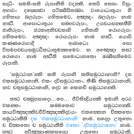
සද‍්ධිං
සමතිංසති
රූපානීති
වදන‍්ති
.
තෙපි
තෙසං
විසුං
අභාවං
දස‍්සෙත්‍වා
පටික‍්ඛිපිතබ‍්බා
.
වායොධාතුයා
හි
ගහිතාය
බලරූපං
ගහිතමෙව
,
අඤ‍්ඤං
බලරූපං
නාම
නත්‍ථි
.
ආපොධාතුයා
සම‍්භවරූපං
,
උපචයසන‍්තතීහි
ජාතිරූපං
,
ජරතාඅනිච‍්චතාහි
ගහිතාහි
රොගරූපං
ගහිතමෙව
.
අඤ‍්ඤං
රොගරූපං
නාම
නත්‍ථි
.
යොපි
කණ‍්ණරොගාදි
ආබාධො
සො
විසමපච‍්චයසමුට‍්ඨිතධාතුමත‍්තමෙව
.
න
අඤ‍්ඤො
තත්‍ථ
රොගො
නාම
අත්‍ථීති
සමොධානතො
ඡබ‍්බීසතිමෙව
රූපානි
.
‘
සමුට‍්ඨාන
’
න‍්ති
කති
රූපානි
කතිසමුට‍්ඨානානි
?
දස
එකසමුට‍්ඨානානි
,
එකං
ද‍්විසමුට‍්ඨානං
,
තීණි
තිසමුට‍්ඨානානි
,
නව
චතුසමුට‍්ඨානානි
,
ද‍්වෙ
න
කෙනචි
සමුට‍්ඨහන‍්ති
.
තත්‍ථ
චක‍්ඛුපසාදො
…
පෙ
…
ජීවිතින්‍ද්‍රියන‍්ති
ඉමානි
අට‍්ඨ
එකන‍්තං
කම‍්මතොව
සමුට‍්ඨහන‍්ති
.
කායවිඤ‍්ඤත‍්තිවචීවිඤ‍්ඤත‍්තිද‍්වයං
එකන‍්තෙන
චිත‍්තතො
සමුට‍්ඨාතීති
දස
‘
එකසමුට‍්ඨානානි
’
නාම
.
සද‍්දො
උතුතො
ච
චිත‍්තතො
ච
සමුට‍්ඨාතීති
එකො
‘
ද‍්විසමුට‍්ඨානො
’
නාම
.
තත්‍ථ
අවිඤ‍්ඤාණකසද‍්දො
උතුතො
සමුට‍්ඨාති
,