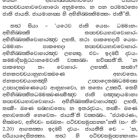
තෙසං
අභිනිබ‍්බත‍්තිභාවතො
ජාතියා
තප‍්පච‍්චයභාවවොහාරො
අනුමතො
.
න
පන
පරමත්‍ථතො
ජාති
ජායති
.
ජායමානස‍්ස
හි
අභිනිබ‍්බත‍්තිමත‍්තං
ජාතී
”
ති
.
තත්‍ථ
සියා
– ‘
යථෙව
ජාති
යෙසං
ධම‍්මානං
අභිනිබ‍්බත‍්ති
තප‍්පච‍්චයභාවවොහාරං
අභිනිබ‍්බත‍්තිවොහාරඤ‍්ච
ලභති
,
තථා
පාකභෙදාපි
යෙසං
ධම‍්මානං
පාකභෙදා
තප‍්පච‍්චයභාවවොහාරං
අභිනිබ‍්බත‍්තිවොහාරඤ‍්ච
ලභන‍්තු
.
එවං
ඉදම‍්පි
ද‍්වයං
කම‍්මාදිසමුට‍්ඨානමෙවාති
වත‍්තබ‍්බං
භවිස‍්සතී
’
ති
. ‘
න
පාකභෙදා
තං
වොහාරං
ලභන‍්ති
.
කස‍්මා
?
ජනකපච‍්චයානුභාවක‍්ඛණෙ
අභාවතො
.
ජනකපච‍්චයානඤ‍්හි
උප‍්පාදෙතබ‍්බධම‍්මස‍්ස
උප‍්පාදක‍්ඛණෙයෙව
ආනුභාවො
,
න
තතො
උත‍්තරි
.
තෙහි
අභිනිබ‍්බත‍්තිතධම‍්මක‍්ඛණස‍්මිඤ‍්ච
ජාති
පඤ‍්ඤායමානා
තප‍්පච‍්චයභාවවොහාරං
අභිනිබ‍්බත‍්තිවොහාරඤ‍්ච
ලභති
,
තස‍්මිං
ඛණෙ
සබ‍්භාවතො
;
න
ඉතරද‍්වයං
,
තස‍්මිං
ඛණෙ
අභාවතොති
නෙවෙතං
ජායතී
’
ති
වත‍්තබ‍්බං
. “
ජරාමරණං
,
භික‍්ඛවෙ
,
අනිච‍්චං
සඞ‍්ඛතං
පටිච‍්චසමුප‍්පන‍්න
”
න‍්ති
(
සං
·
නි
·
2.20)
ආගතත‍්තා
ඉදම‍්පි
ද‍්වයං
ජායතීති
චෙ
– ‘
න
,
පරියායදෙසිතත‍්තා
.
තත්‍ථ
හි
පටිච‍්චසමුප‍්පන‍්නානං