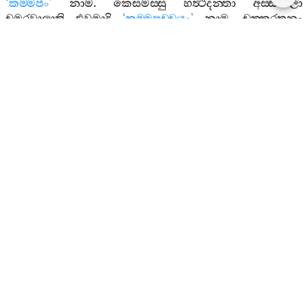
‘
කම‍්මජං
’
නාම
.
කෙසමස‍්සු
හත්‍ථිදන‍්තා
අස‍්සවාලා
චමරවාලාති
එවමාදි
‘
කම‍්මපච‍්චයං
’
නාම
.
චක‍්කරතනං
දෙවතානං
උය්‍යානවිමානාදීනීති
එවමාදි
‘
කම‍්මපච‍්චයඋතුසමුට‍්ඨානං
’
නාම
.
ආහාරතො
සමුට‍්ඨිතං
සුද‍්ධට‍්ඨකං
‘
ආහාරසමුට‍්ඨානං
’
නාම
.
කබළීකාරො
ආහාරො
ද‍්වින‍්නම‍්පි
රූපසන‍්තතීනං
පච‍්චයො
හොති
ආහාරසමුට‍්ඨානස‍්ස
ච
උපාදින‍්නස‍්ස
ච
.
ආහාරසමුට‍්ඨානස‍්ස
ජනකො
හුත්‍වා
පච‍්චයො
හොති
,
කම‍්මජස‍්ස
අනුපාලකො
හුත්‍වාති
ඉදං
ආහාරානුපාලිතං
කම‍්මජරූපං
‘
ආහාරපච‍්චයං
’
නාම
.
විසභාගාහාරං
සෙවිත්‍වා
ආතපෙ
ගච‍්ඡන‍්තස‍්ස
තිලකකාළකුට‍්ඨාදීනි
උප‍්පජ‍්ජන‍්ති
,
ඉදං
‘
ආහාරපච‍්චයඋතුසමුට‍්ඨානං
’
නාම
.
උතුතො
සමුට‍්ඨිතං
සුද‍්ධට‍්ඨකං
‘
උතුසමුට‍්ඨානං
’
නාම
.
තස‍්මිං
උතු
අඤ‍්ඤං
අට‍්ඨකං
සමුට‍්ඨාපෙති
,
ඉදං
‘
උතුපච‍්චයං
’
නාම
.
තස‍්මිම‍්පි
උතු
අඤ‍්ඤං
අට‍්ඨකං
සමුට‍්ඨාපෙති
,
ඉදං
‘
උතුපච‍්චයඋතුසමුට‍්ඨානං
’
නාම
.
එවං
තිස‍්සොයෙව
සන‍්තතියො
ඝට‍්ටෙතුං
සක‍්කොති
.
න
තතො
පරං
.
ඉමමත්‍ථං
අනුපාදින‍්නකෙනාපි
දීපෙතුං
වට‍්ටති
.
උතුසමුට‍්ඨානො
නාම
වලාහකො
.
උතුපච‍්චයා
නාම