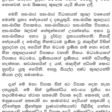
නොවෙත්. පංච ශික්‍ෂාපද කුසලම යැයි කියන ලදී.
මෙහි අසංඛාර සසංඛාර විධානයත් කුශල වශයෙන්
මෙන්ම ප්‍රත්‍ය භේදයෙන් ද දතයුතුයි. අසංඛාරික කුසලයට
අසංඛාරික විපාකමය. සසංඛාරිකයට සසංඛාරික විපාකය.
අසංඛාරික බලවත් හේතූන්ගෙන් උපන්නේය. අන්‍ය වූ
සසංඛාරිකය අන්‍ය වූ දුර්වල ප්‍රත්‍යයන්ගෙනි. හීනාදී
භේදයෙහි ද මොව්හු හීනමධ්‍යම ප්‍රණීත වූ ඡන්‍දාදීන් විසින්
නූපදවන ලද හෙයින් හීන මධ්‍යම ප්‍රණීත නම් නො වෙත්.
හීන අකුසලයාගේ විපාකය වනාහි හීනය. මධ්‍යමයාගේ
විපාකය මධ්‍යමය. ප්‍රණීතයාගේ ප්‍රණීතය. මෙහි අධිපතීහු
නැත්තාහ. කවරහෙයින් ද යත්, ඡන්‍දාදීන් අධිපති කොට
නූපදිය යුතු හෙයිනි. සෙසු සියල්ල අෂ්ට කුශලයන්හි
කියන ලද්ද සමානමය.
දැන් මේ මහා විපාක සිත් අට විපාක දෙන තැන
දතයුතුයි. මේ සිත් ප්‍රතිසන්ධිය භවංගය චුතිය හා
තදාරම්මණය ස්ථාන සතරෙහි විපාක දෙයි. කෙසේද යත්,
මනුෂ්‍යයන් අතරෙහි හා කාමාවචර දෙවියන් අතුරෙහි ද
ද්විහේතුක ත්‍රිහේතුක පුණ්‍යවන්තයන්ට පිළිසිඳ ගන්නා
කාලයෙහි ප්‍රතිසන්ධිය වී විපාක දෙයි. ප්‍රතිසන්ධිය ඉක්මවා