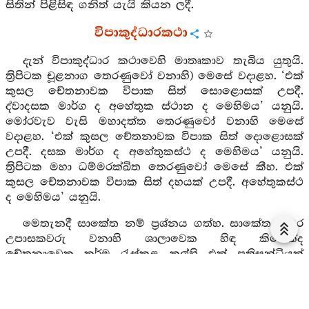
සිතින් පිළිසිඳ ගනිත් යැයි කියන ලදී.
විපාකුද්ධාරකථා
දැන් විපාකුද්ධාර කථාවෙහි මාතෘකාව තැබිය යුතුයි.
ත්‍රිපිටක චූළනාග තෙරණුවෝ වනාහි) මෙසේ වදාළහ. ‘එක්
කුසල චේතනාවක විපාක සිත් සොළොසක් උපදී.
ද්වාදසක මාර්ග ද අහේතුක ස්ථාන ද මෙහිමය’ යනුයි.
මෝරවැව වැසි මහාදත්ත තෙරණුවෝ වනාහි මෙසේ
වදාළහ. ‘එක් කුසල චේතනාවක විපාක සිත් දොළොසක්
උපදී. දසක මාර්ග ද අහේතුකස්ථ ද මෙහිමය’ යනුයි.
ත්‍රිපිටක මහා ධම්මරක්ඛිත තෙරණුවෝ මෙසේ කීහ. එක්
කුසල චේතනාවක විපාක සිත් දහයක් උපදී. අහේතුකස්ථ
ද මෙහිමය’ යනුයි.
මෙතැනදී සාකේත නම් ප්‍රශ්නය ගත්හ. සාකේත නුවර
උපාසකවරු වනාහි ශාලාවෙක හිඳ කිමෙක්ද
චේතනාවෙක කර්ම රැස්කළ කල්හි එක් ප්‍රතිසන්ධියක්
වේද, නැතහොත් නානාප්‍රතිසන්‍ධි වේද, යන ප්‍රශ්නය නගා
නිශ්චය කළ නොහැකිව ආභිධම්මික තෙරවරුන් වෙත
එළඹ විචාළාහුය. තෙරවරු ‘යම්සේ එක අඹ බීජයකින්