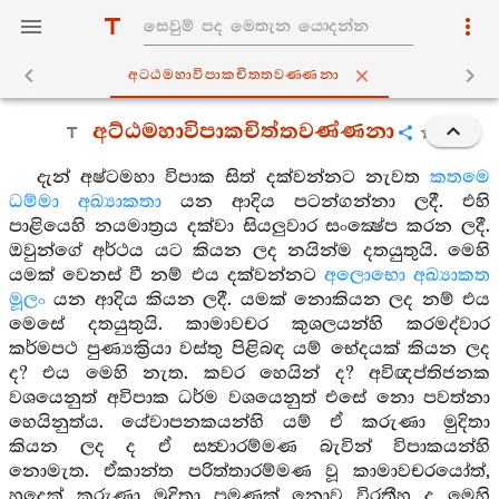
අට‍්ඨමහාවිපාකචිත‍්තවණ‍්ණනා
අට්ඨමහාවිපාකචිත්තවණ්ණනා
දැන් අෂ්ටමහා විපාක සිත් දක්වන්නට නැවත
කතමෙ
ධම්මා අඛ්‍යාකතා
යන ආදිය පටන්ගන්නා ලදී. එහි
පාළියෙහි නයමාත්‍රය දක්වා සියලුවාර සංක්‍ෂේප කරන ලදී.
ඔවුන්ගේ අර්ථය යට කියන ලද නයින්ම දතයුතුයි. මෙහි
යමක් වෙනස් වී නම් එය දක්වන්නට
අලොභො අඛ්‍යාකත
මූලං
යන ආදිය කියන ලදී. යමක් නොකියන ලද නම් එය
මෙසේ දතයුතුයි. කාමාවචර කුශලයන්හි කරමද්වාර
කර්මපථ පුණ්‍යක්‍රියා වස්තු පිළිබඳ යම් භේදයක් කියන ලද
ද? එය මෙහි නැත. කවර හෙයින් ද? අවිඥප්තිජනක
වශයෙනුත් අවිපාක ධර්ම වශයෙනුත් එසේ නො පවත්නා
හෙයිනුත්ය. යේවාපනකයන්හි යම් ඒ කරුණා මුදිතා
කියන ලද ද ඒ සත්‍වාරම්මණ බැවින් විපාකයන්හි
නොමැත. ඒකාන්ත පරිත්තාරම්මණ වූ කාමාවචරයෝත්,
හුදෙක් කරුණා මුදිතා පමණක් නොව විරතීහු ද මෙහි