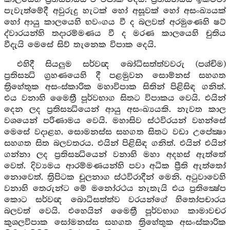
පැවැත්මේදී අවුරුදු හැටක් හෝ අසූවක් හෝ අසංඛ්‍යයක්
හෝ ආයු කාලයෙහි භවංගය වී ද බලවත් අරමුණෙහි ෂට්
ද්වාරයන්හි තදාරම්මණය වී ද මරණ කාලයෙහි චුතිය
වීදැයි මෙසේ සිව් තැනෙක විපාක දෙයි.
එහිදී සියලුම සර්වඥ බෝධිසත්ත්වවරු (පශ්චිම)
ප්‍රතිසන්‍ධි ග්‍රහණයෙහි දී පළමුවන සොම්නස් සහගත
ත්‍රිහේතුක අසංස්කාරික මහාවිපාක සිතින් පිළිසිඳ ගනිත්.
එය වනාහි මෛත්‍රී පූර්වභාග සිතට විපාකය වෙයි. එයින්
දෙන ලද ප්‍රතිසන්‍ධියෙන් ආයු අසංඛ්‍යයකි. නැවත කාල
වශයෙන් පරිණාමය වෙයි. මහාසිව ස්ථවිරයන් වහන්සේ
මෙසේ වදාළහ. සොමනස්ස සහගත සිතට වඩා උපේක්‍ෂා
සහගත සිත බලවතරය. එයින් පිළිසිඳ ගනිත්. එයින් එයින්
ගන්නා ලද ප්‍රතිසන්‍ධියෙන් වනාහි මහා අදහස් ඇත්තේ
වෙත්. දිව්‍යමය ආරම්මණයන්හි පවා අධික ප්‍රීති ඇත්තෝ
නොවෙත්. ත්‍රිපිටක චූලනාග ස්ථවිරාදීන් මෙනි. අටුවාවෙහි
වනාහි තෙරුන්ට මේ මනෝරථය නැතැයි එය ප්‍රතික්‍ෂේප
කොට සර්වඥ බොධිසත්ත්ව වරයන්ගේ හිතෝපචාරය
බලවත් වෙයි. එහෙයින් මෛත්‍රී පූර්වභාග කාමාවචර
කුශලවිපාක සෝමනස්ස සහගත ත්‍රිහේතුක අසංස්කාරික