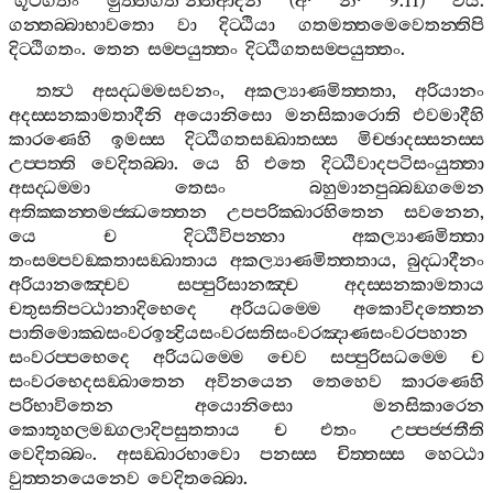
‘
ගූථගතං
මුත‍්තගත
’
න‍්තිආදීනි
(
අ
·
නි
· 9.11)
විය
.
ගන‍්තබ‍්බාභාවතො
වා
දිට‍්ඨියා
ගතමත‍්තමෙවෙතන‍්තිපි
දිට‍්ඨිගතං
.
තෙන
සම‍්පයුත‍්තං
දිට‍්ඨිගතසම‍්පයුත‍්තං
.
තත්‍ථ
අසද‍්ධම‍්මසවනං
,
අකල්‍යාණමිත‍්තතා
,
අරියානං
අදස‍්සනකාමතාදීනි
අයොනිසො
මනසිකාරොති
එවමාදීහි
කාරණෙහි
ඉමස‍්ස
දිට‍්ඨිගතසඞ‍්ඛාතස‍්ස
මිච‍්ඡාදස‍්සනස‍්ස
උප‍්පත‍්ති
වෙදිතබ‍්බා
.
යෙ
හි
එතෙ
දිට‍්ඨිවාදපටිසංයුත‍්තා
අසද‍්ධම‍්මා
තෙසං
බහුමානපුබ‍්බඞ‍්ගමෙන
අතික‍්කන‍්තමජ‍්ඣත‍්තෙන
උපපරික‍්ඛාරහිතෙන
සවනෙන
,
යෙ
ච
දිට‍්ඨිවිපන‍්නා
අකල්‍යාණමිත‍්තා
තංසම‍්පවඞ‍්කතාසඞ‍්ඛාතාය
අකල්‍යාණමිත‍්තතාය
,
බුද‍්ධාදීනං
අරියානඤ‍්චෙව
සප‍්පුරිසානඤ‍්ච
අදස‍්සනකාමතාය
චතුසතිපට‍්ඨානාදිභෙදෙ
අරියධම‍්මෙ
අකොවිදත‍්තෙන
පාතිමොක‍්ඛසංවරඉන්‍ද්‍රියසංවරසතිසංවරඤාණසංවරපහාන
සංවරප‍්පභෙදෙ
අරියධම‍්මෙ
චෙව
සප‍්පුරිසධම‍්මෙ
ච
සංවරභෙදසඞ‍්ඛාතෙන
අවිනයෙන
තෙහෙව
කාරණෙහි
පරිභාවිතෙන
අයොනිසො
මනසිකාරෙන
කොතූහලමඞ‍්ගලාදිපසුතතාය
ච
එතං
උප‍්පජ‍්ජතීති
වෙදිතබ‍්බං
.
අසඞ‍්ඛාරභාවො
පනස‍්ස
චිත‍්තස‍්ස
හෙට‍්ඨා
වුත‍්තනයෙනෙව
වෙදිතබ‍්බො
.