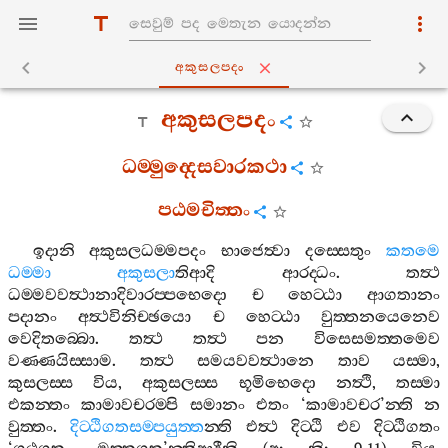
අකුසලපදං
අකුසලපදං
ධම‍්මුද‍්දෙසවාරකථා
පඨමචිත‍්තං
ඉදානි
අකුසලධම‍්මපදං
භාජෙත්‍වා
දස‍්සෙතුං
කතමෙ
ධම‍්මා
අකුසලා
තිආදි
ආරද‍්ධං
.
තත්‍ථ
ධම‍්මවවත්‍ථානාදිවාරප‍්පභෙදො
ච
හෙට‍්ඨා
ආගතානං
පදානං
අත්‍ථවිනිච‍්ඡයො
ච
හෙට‍්ඨා
වුත‍්තනයෙනෙව
වෙදිතබ‍්බො
.
තත්‍ථ
තත්‍ථ
පන
විසෙසමත‍්තමෙව
වණ‍්ණයිස‍්සාම
.
තත්‍ථ
සමයවවත්‍ථානෙ
තාව
යස‍්මා
,
කුසලස‍්ස
විය
,
අකුසලස‍්ස
භූමිභෙදො
නත්‍ථි
,
තස‍්මා
එකන‍්තං
කාමාවචරම‍්පි
සමානං
එතං
‘
කාමාවචර
’
න‍්ති
න
වුත‍්තං
.
දිට‍්ඨිගතසම‍්පයුත‍්ත
න‍්ති
එත්‍ථ
දිට‍්ඨි
එව
දිට‍්ඨිගතං