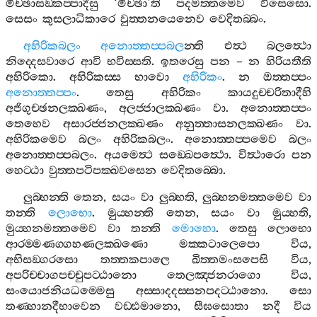
මිච‍්ඡාසඞ‍්කප‍්පාදීසු
‘
මිච‍්ඡා
’
ති
පදමත‍්තමෙව
විසෙසො
.
සෙසං
කුසලාධිකාරෙ
වුත‍්තනයෙනෙව
වෙදිතබ‍්බං
.
අහිරිකබලං
අනොත‍්තප‍්පබල
න‍්ති
එත්‍ථ
බලත්‍ථො
නිද‍්දෙසවාරෙ
ආවි
භවිස‍්සති
.
ඉතරෙසු
පන
–
න
හිරියතීති
අහිරිකො
.
අහිරිකස‍්ස
භාවො
අහිරිකං
.
න
ඔත‍්තප‍්පං
අනොත‍්තප‍්පං
.
තෙසු
අහිරිකං
කායදුච‍්චරිතාදීහි
අජිගුච‍්ඡනලක‍්ඛණං
,
අලජ‍්ජාලක‍්ඛණං
වා
.
අනොත‍්තප‍්පං
තෙහෙව
අසාරජ‍්ජනලක‍්ඛණං
අනුත‍්තාසනලක‍්ඛණං
වා
.
අහිරිකමෙව
බලං
අහිරිකබලං
.
අනොත‍්තප‍්පමෙව
බලං
අනොත‍්තප‍්පබලං
.
අයමෙත්‍ථ
සඞ‍්ඛෙපත්‍ථො
.
විත්‍ථාරො
පන
හෙට‍්ඨා
වුත‍්තපටිපක‍්ඛවසෙන
වෙදිතබ‍්බො
.
ලුබ‍්භන‍්ති
තෙන
,
සයං
වා
ලුබ‍්භති
,
ලුබ‍්භනමත‍්තමෙව
වා
තන‍්ති
ලොභො
.
මුය‍්හන‍්ති
තෙන
,
සයං
වා
මුය‍්හති
,
මුය‍්හනමත‍්තමෙව
වා
තන‍්ති
මොහො
.
තෙසු
ලොභො
ආරම‍්මණග‍්ගහණලක‍්ඛණො
මක‍්කටාලෙපො
විය
,
අභිසඞ‍්ගරසො
තත‍්තකපාලෙ
ඛිත‍්තමංසපෙසි
විය
,
අපරිච‍්චාගපච‍්චුපට‍්ඨානො
තෙලඤ‍්ජනරාගො
විය
,
සංයොජනියධම‍්මෙසු
අස‍්සාදදස‍්සනපදට‍්ඨානො
.
සො
තණ‍්හානදීභාවෙන
වඩ‍්ඪමානො
,
සීඝසොතා
නදී
විය