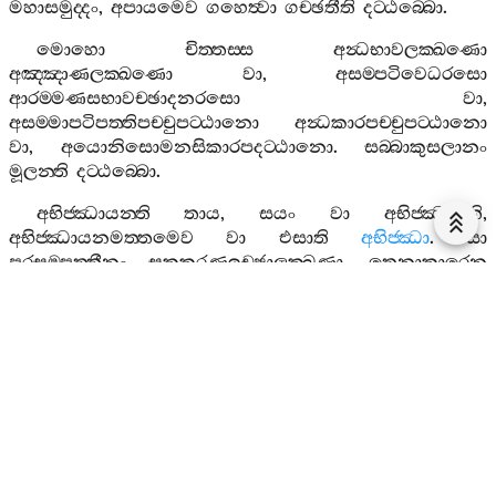
මහාසමුද‍්දං
,
අපායමෙව
ගහෙත්‍වා
ගච‍්ඡතීති
දට‍්ඨබ‍්බො
.
මොහො
චිත‍්තස‍්ස
අන්‍ධභාවලක‍්ඛණො
අඤ‍්ඤාණලක‍්ඛණො
වා
,
අසම‍්පටිවෙධරසො
ආරම‍්මණසභාවච‍්ඡාදනරසො
වා
,
අසම‍්මාපටිපත‍්තිපච‍්චුපට‍්ඨානො
අන්‍ධකාරපච‍්චුපට‍්ඨානො
වා
,
අයොනිසොමනසිකාරපදට‍්ඨානො
.
සබ‍්බාකුසලානං
මූලන‍්ති
දට‍්ඨබ‍්බො
.
අභිජ‍්ඣායන‍්ති
තාය
,
සයං
වා
අභිජ‍්ඣායති
,
අභිජ‍්ඣායනමත‍්තමෙව
වා
එසාති
අභිජ‍්ඣා
.
සා
පරසම‍්පත‍්තීනං
සකකරණඉච‍්ඡාලක‍්ඛණා
,
තෙනාකාරෙන
එසනභාවරසා
,
පරසම‍්පත‍්ති
-
අභිමුඛභාවපච‍්චුපට‍්ඨානා
,
පරසම‍්පත‍්තීසු
අභිරතිපදට‍්ඨානා
.
පරසම‍්පත‍්තිඅභිමුඛා
එව
හි
සා
උපට‍්ඨහති
.
තාසු
ච
අභිරතියා
සති
පවත‍්තති
,
පරසම‍්පත‍්තීසු
චෙතසො
හත්‍ථප‍්පසාරොවියාති
දට‍්ඨබ‍්බා
.
සමථො
හොතී
තිආදීසු
අඤ‍්ඤෙසු
කිච‍්චෙසු
වික‍්ඛෙපසමනතො
සමථො
.
අකුසලප‍්පවත‍්තියං
චිත‍්තං
පග‍්ගණ‍්හාතීති
පග‍්ගාහො
.
න
වික‍්ඛිපතීති
අවික‍්ඛෙපො
.
ඉමස‍්මිං
චිත‍්තෙ
සද‍්ධා
,
සති
,
පඤ‍්ඤා
,
ඡ
යුගළකානීති