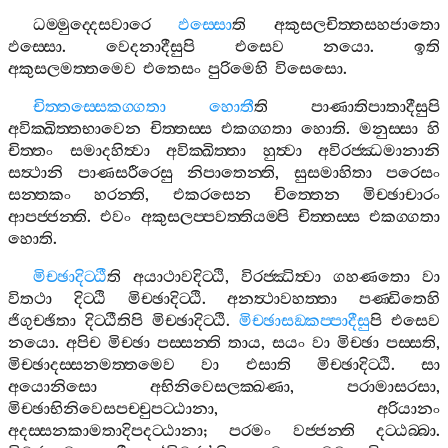
ධම‍්මුද‍්දෙසවාරෙ
ඵස‍්සො
ති
අකුසලචිත‍්තසහජාතො
ඵස‍්සො
.
වෙදනාදීසුපි
එසෙව
නයො
.
ඉති
අකුසලමත‍්තමෙව
එතෙසං
පුරිමෙහි
විසෙසො
.
චිත‍්තස‍්සෙකග‍්ගතා
හොතී
ති
පාණාතිපාතාදීසුපි
අවික‍්ඛිත‍්තභාවෙන
චිත‍්තස‍්ස
එකග‍්ගතා
හොති
.
මනුස‍්සා
හි
චිත‍්තං
සමාදහිත්‍වා
අවික‍්ඛිත‍්තා
හුත්‍වා
අවිරජ‍්ඣමානානි
සත්‍ථානි
පාණසරීරෙසු
නිපාතෙන‍්ති
,
සුසමාහිතා
පරෙසං
සන‍්තකං
හරන‍්ති
,
එකරසෙන
චිත‍්තෙන
මිච‍්ඡාචාරං
ආපජ‍්ජන‍්ති
.
එවං
අකුසලප‍්පවත‍්තියම‍්පි
චිත‍්තස‍්ස
එකග‍්ගතා
හොති
.
මිච‍්ඡාදිට‍්ඨී
ති
අයාථාවදිට‍්ඨි
,
විරජ‍්ඣිත්‍වා
ගහණතො
වා
විතථා
දිට‍්ඨි
මිච‍්ඡාදිට‍්ඨි
.
අනත්‍ථාවහත‍්තා
පණ‍්ඩිතෙහි
ජිගුච‍්ඡිතා
දිට‍්ඨීතිපි
මිච‍්ඡාදිට‍්ඨි
.
මිච‍්ඡාසඞ‍්කප‍්පාදීසු
පි
එසෙව
නයො
.
අපිච
මිච‍්ඡා
පස‍්සන‍්ති
තාය
,
සයං
වා
මිච‍්ඡා
පස‍්සති
,
මිච‍්ඡාදස‍්සනමත‍්තමෙව
වා
එසාති
මිච‍්ඡාදිට‍්ඨි
.
සා
අයොනිසො
අභිනිවෙසලක‍්ඛණා
,
පරාමාසරසා
,
මිච‍්ඡාභිනිවෙසපච‍්චුපට‍්ඨානා
,
අරියානං
අදස‍්සනකාමතාදිපදට‍්ඨානා
;
පරමං
වජ‍්ජන‍්ති
දට‍්ඨබ‍්බා
.