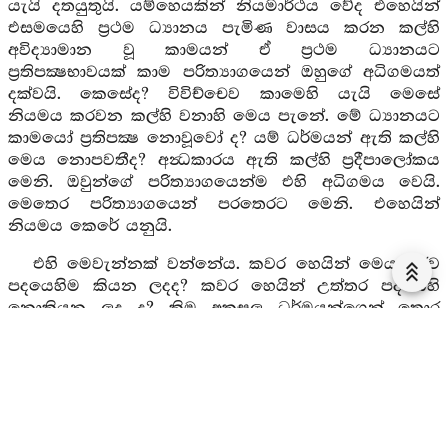
යැයි දතයුතුයි. යම්හෙයකින් නියමාර්ථය වේද එහෙයින්
එසමයෙහි ප්‍රථම ධ්‍යානය පැමිණ වාසය කරන කල්හි
අවිද්‍යාමාන වූ කාමයන් ඒ ප්‍රථම ධ්‍යානයට
ප්‍රතිපක්‍ෂභාවයක් කාම පරිත්‍යාගයෙන් ඔහුගේ අධිගමයත්
දක්වයි. කෙසේද? විවිච්චෙව කාමෙහි යැයි මෙසේ
නියමය කරවන කල්හි වනාහි මෙය පැනේ. මේ ධ්‍යානයට
කාමයෝ ප්‍රතිපක්‍ෂ නොවූවෝ ද? යම් ධර්මයන් ඇති කල්හි
මෙය නොපවතීද? අන්‍ධකාරය ඇති කල්හි ප්‍රදීපාලෝකය
මෙනි. ඔවුන්ගේ පරිත්‍යාගයෙන්ම එහි අධිගමය වෙයි.
මෙතෙර පරිත්‍යාගයෙන් පරතෙරට මෙනි. එහෙයින්
නියමය කෙරේ යනුයි.
එහි මෙවැන්නක් වන්නේය. කවර හෙයින් මෙය පූර්ව
පදයෙහිම කියන ලදද? කවර හෙයින් උත්තර පදයෙහි
නොකියන ලද ද? කිම අකුසල ධර්මයන්ගෙන් තොර
නොවී ධ්‍යානයට පැමිණ වාසය කරන්නේ ද? මෙය වනාහි
එපරිද්දෙන් නොදත යුතුයි. එය පහකරන හෙයින් මෙය
පූර්වපදයෙහි කියන ලදී. කාමධාතු සමතික්‍රමණයෙන් ද
කාමරාග ප්‍රතික්‍ෂේපයෙන් ද මේ ධ්‍යානය කාමයන්ගෙන්ම
නික්මෙයි. එය මෙසේ කීහ. ‘නෙක්‍ඛම්ම යන මෙය
කාමයන්ගේ නික්මීමයි’ යනුයි. උත්තර පදයෙහි වනාහි