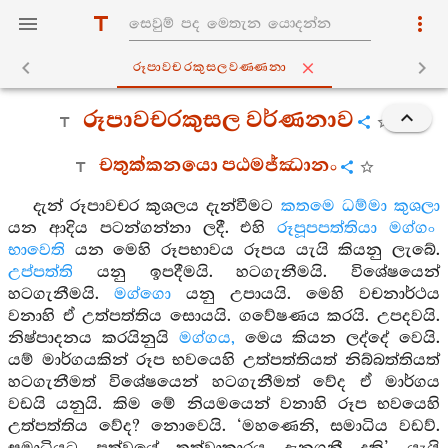
රූපාවචරකුසලවණ‍්ණනා
රූපාවචරකුසල වර්ණනාව
චතුක්කනයො පඨමජ්ඣානං
දැන් රූපාවචර කුශලය දැන්වීමට
කතමෙ ධම්මා කුශලා
යන ආදිය පටන්ගන්නා ලදී. එහි
රූපූපපත්තියා මග්ගං
භාවෙති
යන මෙහි රූපභාවය රූපය යැයි කියනු ලැබේ.
උප්පත්ති
යනු ඉපදීමයි. හටගැනීමයි. විශේෂයෙන්
හටගැනීමයි.
මග්ගො
යනු උපායයි. මෙහි වචනාර්ථය
වනාහි ඒ උත්පත්තිය සොයයි. ගවේෂණය කරයි. උපදවයි.
නිෂ්පාදනය කරයිනුයි
මග්ගය,
මෙය කියන ලද්දේ වෙයි.
යම් මාර්ගයකින් රූප භවයෙහි උත්පත්තියත් නිබ්බත්තියත්
හටගැනීමත් විශේෂයෙන් හටගැනීමත් වේද ඒ මාර්ගය
වඩයි යනුයි. කිම මේ නියමයෙන් වනාහි රූප භවයෙහි
උත්පත්තිය වේද? නොවෙයි. ‘මහණෙනි, සමාධිය වඩව්.