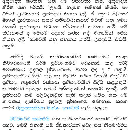
අතුරුදන් කරන්න’ යනු මේ විභාවනා නමි. අතුරුදන්
කිරීම යන අර්ථයි. ‘උදායි, නැවත අනිකක් කියමි. මා
විසින් ශ්‍රාවකයන් ප්‍රතිපදාව කියන ලදී. ඒ අනුව පිළිපන්
මාගේ ශ්‍රාවකයෝ සතර සතිපට්ඨානයන් වඩත්’ යන මෙය
වනාහි උත්පාදන වර්ධන අර්ථයෙන් භාවනා නමි. මේ
ස්ථානයේ ද මෙයම අදහස් කරන ලදී. එහෙයින් මෙය
කියන ලදී. ‘භාවෙති යනු ජනනය කරයි. උපදවයි. වඩයි’
යනුයි.
මෙහිදී වනාහි කවරහෙයකින් කාමාවචර කුශල
නිර්දේශයෙහි ධර්ම පූර්වාංගමව දේශනාව කළ පරිදි
නොකොට පුද්ගල පූර්වාංගමව කරන ලද ද ? යනුයි.
ප්‍රතිපදාවෙන් සිද්ධ කළයුතු බැවිනි. මෙය වනාහි චතුර්විධ
ප්‍රතිපදා අතුරෙන් එක්තරා ප්‍රතිපදාවකින් සිද්ධ කළයුතුයි.
කාමාවචර කුශලය මෙන් ප්‍රතිපදාවෙන් තොරව නූපදී. මේ
ප්‍රතිපදාව නම් පිළිවදනවුන් ඇති කල්හි වේය යන මේ
කාරණය දැක්වීමට පුද්ගල පූර්වාංගම දේශනාව කරන
සේක්
රූපූපපත්තියා මග්ගං භාවෙති
යැයි වදාළහ.
විවිච්චෙව කාමෙහි
යනු කාමයන්ගෙන් තොරව වෙන්ව
පහව, මෙහි වනාහි යම් ඒවකාරයක් වේද එය නියමාර්ථය