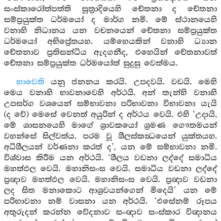
සංස්කාරෝත්පත්ති සූත්‍රාදියෙහි චේතනා ද චේතනා
සම්ප්‍රයුක්ත ධර්මයෝ ද මාර්ග නමි. මේ ස්ථානයෙහි
වනාහි නිධානය යන වචනයෙන් චේතනා සම්ප්‍රයුක්ත
ධර්මයෝ අභිප්‍රේතයහ. යම්හෙයකින් වනාහි ධ්‍යාන
චේතනාව ප්‍රතිසන්ධිය ඇදගනීද, එහෙයින් චේතනාවත්
චේතනා සම්ප්‍රයුක්ත ධර්මයෝත් සුදුසු වෙත්මය.
භාවෙති
යනු ජනනය කරයි. උපදවයි. වඩයි. මෙහි
මෙය වනාහි භාවනාවෙහි අර්ථයි. අන් තැන්හි වනාහි
උපසර්ග වශයෙන් සම්භාවනා පරිභාවනා විභාවනා යැයි
(ද වේ) මෙසේ වෙනත් අයුරින් ද අර්ථය වෙයි. එහි ‘උදායි,
මේ ශාසනයෙහි මාගේ ශ්‍රාවකයෝ ශ්‍රමණ ගෞතමයන්
වහන්සේ සිල්වත්ය. පරම වූ ශීලස්කන්‍ධයෙන් යුක්තයහ.
අධිශීලයන් වර්ණනා කරත් ද’, යන මේ සම්භාවනා නමි.
විශ්වාස කිරීම යන අර්ථයි. ‘ශීලය වඩනා ලද්දේ සමාධිය
මහත්ඵල වෙයි. මහානිසංස වෙයි. සමාධිය වඩනා ලද්දේ
ප්‍රඥාව මහත්ඵල වෙයි. මහානිසංස වෙයි. ප්‍රඥාව වඩනා
ලද සිත මනාකොට ආශ්‍රවයන්ගෙන් මිදෙයි’ යන මේ
පරිභාවනා නම් වාසනා යන අර්ථයි. ‘එසේනම් රූපය
අතුරුදන් කරන්න වේදනාව සංඥාව සංස්කාර විඥානය