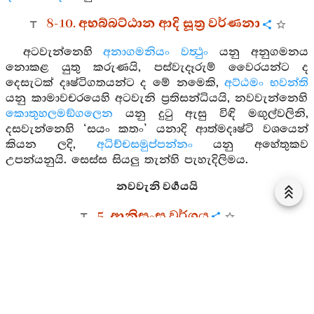
8-10. අභබ්බට්ඨාන ආදි සූත්‍ර වර්ණනා
අටවැන්නෙහි
අනාගමනියං වත්‍ථුං
යනු අනුගමනය
නොකළ යුතු කරුණයි, පස්වැදෑරුම් වෛරයන්ට ද
දෙසැටක් දෘෂ්ටිගතයන්ට ද මේ නමෙකි,
අට්ඨමං භවන්ති
යනු කාමාවචරයෙහි අටවැනි ප්‍රතිසන්ධියයි, නවවැන්නෙහි
කොතුහලමඞ්ගලෙන
යනු දුටු ඇසු විඳි මඟුල්වලිනි,
දසවැන්නෙහි ‘සයං කතං’ යනාදි ආත්මදෘෂ්ටි වශයෙන්
කියන ලදි,
අධිච්චසමුප්පන්නං
යනු අහේතුකව
උපන්යනුයි. සෙස්ස සියලු තැන්හි පැහැදිලිමය.
නවවැනි වර්‍ගයයි
5. ආනිසංස වර්ගය
1-2. පාතුභාව ආදි සූත්‍ර වර්ණනා
දසවැනි වර්‍ගයෙහි පළමු සූත්‍රයෙහි
අරියායතනෙ
යනු
මධ්‍යම දේශයෙහිය,
ඉන්ද්‍රියානං
යනු මනස සවැනිකොට
ඇති තැනයි, දෙවැන්නෙහි
සද්ධම්මනියතො
යනු ශාසන