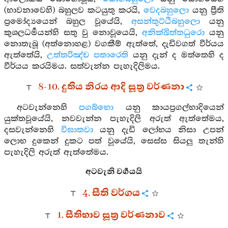
(භාවනාවෙහි) බහුලව කටයුතු කරයි,
වෙදබහුලො
යනු ප්‍රීති
ප්‍රමෝද්‍යයෙන් බහුල වූයේයි,
අසන්තුට්ඨිබහුලො
යනු
කුශලධර්‍මයන්හි සතු වු නොවූයෙයි,
අනික්ඛිත්තධුරො
යනු
නොතැබූ (අත්නොහළ) වගකීම් ඇත්තේ, දැඩිවගත් වීර්යය
ඇත්තේයි,
උත්තරිඤ්ච පතාරෙති
යනු දැන් ද මත්තෙහි ද
වීර්යය කරයිමය. සත්වැන්න පැහැදිලිමය.
8-10. දුතිය නිරය ආදි සූත්‍ර වර්ණනා
අටවැන්නෙහි
පගබ්භො
යනු කායප්‍රගල්භාදියෙන්
යුක්තවූයේයි, නවවැන්න පැහැදිලි අරුත් ඇත්තේමය,
දසවැන්නෙහි
විඝාතවා
යනු දැඩි ලෝභය නිසා උපන්
ලොභ දුකෙන් දුකට පත් වූයේයි, සෙස්ස සියලු තැන්හි
පැහැදිලි අරුත් ඇත්තේමය.
අටවැනි වර්‍ගයයි
4. සීති වර්ගය
1. සීතිභාව සූත්‍ර වර්ණනාව