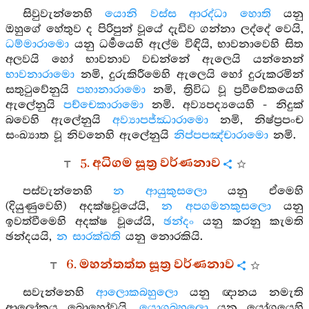
සිවුවැන්නෙහි
යොනි වස්ස ආරද්ධා හොති
යනු
ඔහුගේ හේතුව ද පිරිපුන් වූයේ දැඩිව ගන්නා ලද්දේ වෙයි,
ධම්මාරාමො
යනු ධර්‍මයෙහි ඇල්ම විඳියි, භාවනාවෙහි සිත
අලවයි හෝ භාවනාව වඩන්නේ ඇලෙයි යන්නෙන්
භාවනාරාමො
නමි, දුරුකිරීමෙහි ඇලෙයි හෝ දුරුකරමින්
සතුටුවේනුයි
පහානාරාමො
නමි, ත්‍රිවිධ වූ ප්‍රවීවේකයෙහි
ඇලේනුයි
පච්චෙකාරාමො
නමි. අව්‍යපද්‍යයෙහි - නිදුක්
බවෙහි ඇලේනුයි
අව්‍යාපජ්ඣාරාමො
නමි, නිෂ්ප්‍රපංච
සංඛ්‍යාත වූ නිවනෙහි ඇලේනුයි
නිප්පපඤ්චාරාමො
නමි.
5. අධිගම සූත්‍ර වර්ණනාව
පස්වැන්නෙහි
න ආයුකුසලො
යනු ඒමෙහි
(දියුණුවෙහි) අදක්ෂවූයේයි,
න අපගමනකුසලො
යනු
ඉවත්වීමෙහි අදක්ෂ වූයේයි,
ඡන්දං
යනු කරනු කැමති
ඡන්දයයි,
න සාරක්ඛති
යනු නොරකියි.
6. මහන්තත්ත සූත්‍ර වර්ණනාව
සවැන්නෙහි
ආලොකබහුලො
යනු ඥානය නමැති
ආලෝකය බොහෝවූයි,
යොගබහුලො
යනු යෝගයෙහි