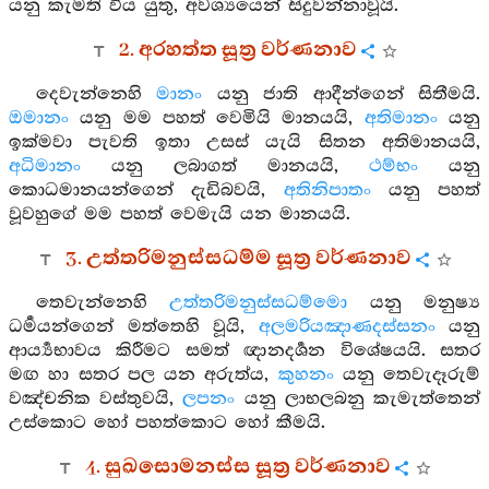
යනු කැමති විය යුතු, අවශ්‍යයෙන් සිදුවන්නාවූයි.
2. අරහත්ත සූත්‍ර වර්ණනාව
දෙවැන්නෙහි
මානං
යනු ජාති ආදීන්ගෙන් සිතීමයි.
ඔමානං
යනු මම පහත් වෙමියි මානයයි,
අතිමානං
යනු
ඉක්මවා පැවති ඉතා උසස් යැයි සිතන අතිමානයයි,
අධිමානං
යනු ලබාගත් මානයයි,
ථම්භං
යනු
කොධමානයන්ගෙන් දැඩිබවයි,
අතිනිපාතං
යනු පහත්
වූවහුගේ මම පහත් වෙමැයි යන මානයයි.
3. උත්තරිමනුස්සධම්ම සූත්‍ර වර්ණනාව
තෙවැන්නෙහි
උත්තරිමනුස්සධම්මො
යනු මනුෂ්‍ය
ධර්‍මයන්ගෙන් මත්තෙහි වූයි,
අලමරියඤාණදස්සනං
යනු
ආර්‍ය්‍යභාවය කිරීමට සමත් ඥානදර්‍ශන විශේෂයයි. සතර
මඟ හා සතර පල යන අරුත්ය,
කුහනං
යනු තෙවැදෑරුම්
වඤ්චනික වස්තුවයි,
ලපනං
යනු ලාභලබනු කැමැත්තෙන්
උස්කොට හෝ පහත්කොට හෝ කීමයි.
4. සුඛසොමනස්ස සූත්‍ර වර්ණනාව