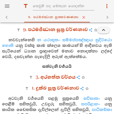
9. පඨමජ‍්ඣාන සුත‍්තවණ‍්ණනා
9. පඨමජ්ඣාන සූත්‍ර වර්ණනාව
නවවැන්නෙහි
න යථාභූතං සම්මප්පඤ්ඤාය සුදිට්ඨො
හොති
යනු වස්තූ කාම ක්ලෙශ කාමයන්’හි ආදීනවය ඇති
සැටියෙන් ධ්‍යාන ප්‍රඥාවෙන් මනාව නොදක්නා ලද්දේ
වෙයි, දසවැන්න පැහැදිලි අරුත් ඇත්තේමය.
සත්වැනි වර්‍ගයයි
3. අරහත්ත වර්ගය
1. දුක්ඛ සූත්‍ර වර්ණනාව
අටවැනි වර්‍ගයෙහි පළමු සුත්‍රයෙහි
සවිඝාතං
යනු
පෙළීම් සහිතවූයි, උවදුරු සහිතවූයි,
සපරිළාහං
යනු
කායික චෛතසික දැවිල්ලෙන් දැවිලි සහිතවූයි,
පාටිකඞ්කා