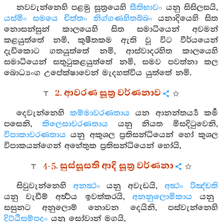
නවවැන්නෙහි පළමු සූත්‍රයෙහි
සීතිභාවං
යනු සිසිලසයි,
යස්මිං සමයෙ චිත්තං නිග්ගණහිතබ්බං
යනාදියෙහි සිත
නොසන්සුන් කාලයෙහි සිත සමාධියෙන් අවමන්
කළයුත්තේ නමි, කුෂීතකම ඇති වූ විට වීර්යයෙන්
දැඩිකොට ගතයුත්තේ නමි, ආස්වාදරහිත කාලයෙහි
සමාධියෙන් සතුටුකළයුත්තේ නමි, සමව පවත්නා කල
බොධ්‍යංග උපේක්ෂාවෙන් මැදහත්විය යුත්තේ නමි.
2. ආවරණ සූත්‍ර වර්ණනාව
දෙවැන්නෙහි
කම්මාවරණතාය
යන ආනන්තර්‍ය්‍ය කර්‍ම
පසෙනි,
කිලෙසාවරණතාය
යනු නියත මිසදිටුවෙනි,
විපාකාවරණතාය
යනු අකුශල ප්‍රතිසන්ධියෙන් හෝ කුශල
විපාකයන්ගෙන් අහේතුක ප්‍රතිසන්ධියෙන් හෝයි,
4-5. සුස්සූසති ආදි සූත්‍ර වර්ණනා
සිවුවැන්නෙහි
අනත්‍ථං
යනු අවැඩයි,
අත්‍ථං රිඤ්චති
යනු වැඩීම් අර්‍ත්‍ථය ඉවත්කරයි,
අනනුලොමිකාය
යනු
සසුනට අනුලොම් නොවන දෙයිනි, පස්වැන්නෙහි
දිට්ඨිසම්පදං
යනු සෝවාන් මගයි,