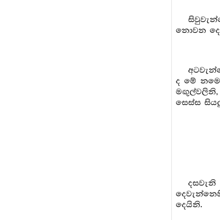
සිවුවැන
නොවන දෙයි
අටවැන්
ද මේ නමෙ
මඟුල්වලින
සෙස්ස සියල
දසවැනි 
දෙවැන්නෙ
දෙයිනි.