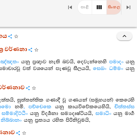
පාළි
සිංහල
්ගය
්‍ර වර්ණනා
්පඤ්ඤතං
යනු ප්‍රඥාව නැති බවයි, දෙවැන්නෙහි
පමාදං
යනු
මාචාරවූ වත් වශයෙන් පැණවූ සීලයයි,
සෙඛං ධම්මං
යනු
ර වර්ණනාව
ත්තයි, සුත්තන්තික ගණාදී වූ ගණයන් (සමූහයන්) කෙරෙහි
ාමො
නමි
, පච්චෙකෙ
යනු කායවිවේකයෙහියි,
චිත්තස්ස
,
සම්මාදිට්ඨිං
යනු විදර්‍ශනා සම්‍යදෘෂ්ටියයි,
සමාධිං
යනු මාර්‍ග
,
නිබ්බානං
යනු ප්‍රත්‍යය රහිත පිරිනිවුමයි,
ර්ණනාව