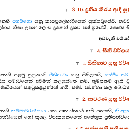
8-10. දුතිය නිරය ආදි සූ
නෙහි
පගබ්භො
යනු කායප්‍රගල්භාදියෙන් යුක්තවූයේයි, 
ෝභය නිසා උපන් ලොභ දුකෙන් දුකට පත් වූයේයි, සෙස්ස සි
අටවැනි වර්‍ගයය
4. සීති වර්ග
1. සීතිභාව සූත්‍ර 
ෙහි පළමු සූත්‍රයෙහි
සීතිභාවං
යනු සිසිලසයි,
යස්මිං සම
ිත සමාධියෙන් අවමන් කළයුත්තේ නමි, කුෂීතකම ඇති වූ
මාධියෙන් සතුටුකළයුත්තේ නමි, සමව පවත්නා කල බොධ්‍ය
2. ආවරණ සූත්‍ර ව
නෙහි
කම්මාවරණතාය
යන ආනන්තර්‍ය්‍ය කර්‍ම පසෙනි,
කිලෙ
තිසන්ධියෙන් හෝ කුශල විපාකයන්ගෙන් අහේතුක ප්‍රතිසන්ධි