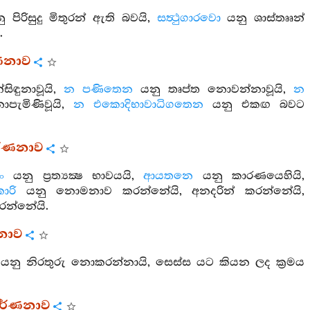
 පිරිසුදු මිතුරන් ඇති බවයි,
සත්‍ථුගාරවො
යනු ශාස්තෲන්
.
ර්ණනාව
ිඳුනාවූයි,
න පණිතෙන
යනු තෘප්ත නොවන්නාවූයි,
න
ැමිණිවූයි,
න එකොදිභාවාධිගතෙන
යනු එකඟ බවට
 වර්ණනාව
ං
යනු ප්‍රත්‍යක්‍ෂ භාවයයි,
ආයතනෙ
යනු කාරණයෙහියි,
කාරි
යනු නොමනාව කරන්නේයි, අනදරින් කරන්නේයි,
න්නේයි.
ණනාව
යනු නිරතුරු නොකරන්නායි, සෙස්ස යට කියන ලද ක්‍රමය
 වර්ණනාව