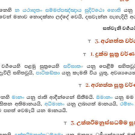
්නෙහි
න යථාභූතං සම්මප්පඤ්ඤාය සුදිට්ඨො හොති
යනු
රඥාවෙන් මනාව නොදක්නා ලද්දේ වෙයි, දසවැන්න පැහැදිලි 
සත්වැනි වර්‍ගය
3. අරහත්ත වර
1. දුක්ඛ සූත්‍ර වර
වර්‍ගයෙහි පළමු සුත්‍රයෙහි
සවිඝාතං
යනු පෙළීම් සහිතවූ
දැවිලි සහිතවූයි,
පාටිකඞ්කා
යනු කැමති විය යුතු, අවශ්‍යයෙන්
2. අරහත්ත සූත්‍ර ව
නෙහි
මානං
යනු ජාති ආදීන්ගෙන් සිතීමයි.
ඔමානං
යනු මම 
 සිතන අතිමානයයි,
අධිමානං
යනු ලබාගත් මානයයි,
ථම්භං
ම පහත් වෙමැයි යන මානයයි.
3. උත්තරිමනුස්සධම්ම සූ