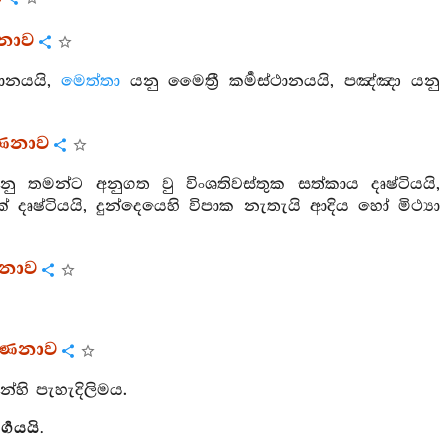
්ණනාව
්ථානයයි,
මෙත්තා
යනු මෛත්‍රී කර්‍මස්ථානයයි, පඤ්ඤා යනු
ර්ණනාව
ු තමන්ට අනුගත වු විංශතිවස්තුක සත්කාය දෘෂ්ටියයි,
යක් දෘෂ්ටියයි, දුන්දෙයෙහි විපාක නැතැයි ආදිය හෝ මිථ්‍යා
්ණනාව
වර්ණනාව
්හි පැහැදිලිමය.
‍ගයයි.