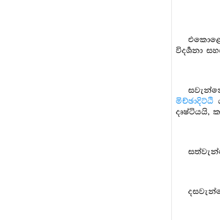
එකොළොස්
විදර්‍ශනා සහ
සවැන්
මිච්ඡාදිට්ඨි
ය
දෘෂ්ටියයි, 
සත්වැන
දසවැන්