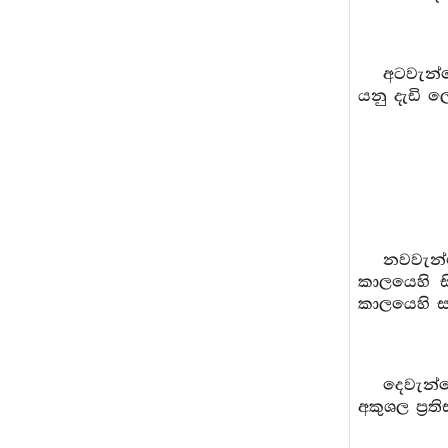
අටවැන්
යනු දැඩි ල
නවවැන්න
කාලයෙහි ස
කාලයෙහි ස
දෙවැන්
අකුශල ප්‍ර