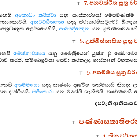
7. අනවත්ථිත සූත්‍ර 
්නෙහි
අනොධිං කරිත්වා
යනු සංස්කාරයෝ මෙපමණක්ම අන
ක් නොකොටයි,
අනවට්ඨිතතො
යනු ස්ථානරහිතවූවෝ, බිඳෙනු
 ත්‍රෛධාතුක ලෝකයෙහියි,
සාමඤ්ඤෙන
යන ශ්‍රමණභාවයෙනි, 
8. උක්ඛිත්තාසික සූත්‍
්නෙහි
මෙත්තාවතාය
යනු මෛත්‍රියෙන් යුක්ත වූ සේවාව
ව කරති. ක්ෂීණාශ්‍රවයා සේවා කරනලද ශාස්තෲන් වහන්ස
9. අතම්මය සූත්‍ර 
්නෙහි
අතම්මයො
යනු තෘෂ්ණා දෘෂ්ටීහු තන්මයායි කියනු ල
න දෘෂ්ටියයි.
මමිංකාරා
යන මගේයි ගැනීමයි, තෘෂ්ණාවයි සෙ
දසවැනි ආනිසංස වර්
පණ්ණාසකාතිරෙක
1. තික වර්ග