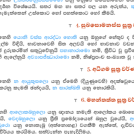
්නෙහි
උත්තරිමනුස්සධම්මො
යනු මනුෂ්‍ය ධර්‍මයන්ගෙන් මත
දර්‍ශන විශේෂයයි. සතර මඟ හා සතර පල යන අරුත්ය,
කැමැත්තෙන් උස්කොට හෝ පහත්කොට හෝ කීමයි.
4. සුඛසොමනස්ස සූත්‍
්නෙහි
යොනි වස්ස ආරද්ධා හොති
යනු ඔහුගේ හේතුව ද පි
ි ඇල්ම විඳියි, භාවනාවෙහි සිත අලවයි හෝ භාවනාව 
දුරුකරමින් සතුටුවේනුයි
පහානාරාමො
නමි, ත්‍රිවිධ වූ ප
ෙහි ඇලේනුයි
අව්‍යාපජ්ඣාරාමො
නමි, නිෂ්ප්‍රපංච සංඛ්‍යාත
5. අධිගම සූත්‍ර ව
්නෙහි
න ආයුකුසලො
යනු ඒමෙහි (දියුණුවෙහි) අදක්ෂවූය
කරනු කැමති ඡන්දයයි,
න සාරක්ඛති
යනු නොරකියි.
6. මහන්තත්ත සූත්‍ර
ෙහි
ආලොකබහුලො
යනු ඥානය නමැති ආලෝකය බොහෝ
යි,
වෙදබහුලො
යනු ප්‍රීති ප්‍රමෝද්‍යයෙන් බහුල වූයේයි,
අ
ධුරො
යනු නොතැබූ (අත්නොහළ) වගකීම් ඇත්තේ, දැඩිවග
වීර්යය කරයිමය. සත්වැන්න පැහැදිලිමය.