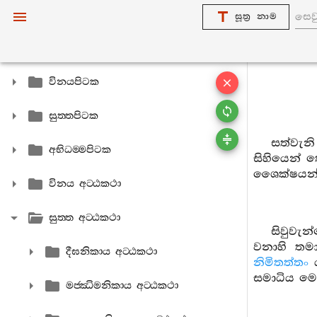
සූත්‍ර නාම
විනයපිටක
සුත‍්තපිටක
සත්වැනි 
අභිධම‍්මපිටක
සිහියෙන් 
ශෛක්ෂයන් 
විනය අට‍්ඨකථා
සුත‍්ත අට‍්ඨකථා
සිවුවැන
වනාහි තම
දීඝනිකාය අට‍්ඨකථා
නිමිතත්තං
සමාධිය මෙ
මජ‍්ඣිමනිකාය අට‍්ඨකථා