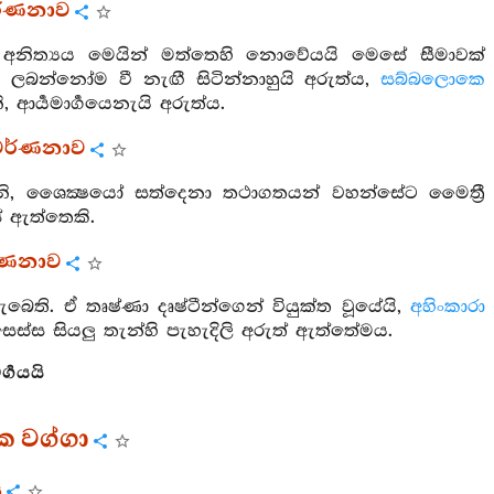
වර්ණනාව
ිත්‍යය මෙයින් මත්තෙහි නොවේයයි මෙසේ සීමාවක්
 ලබන්නෝම වී නැඟී සිටින්නාහුයි අරුත්ය,
සබ්බලොකෙ
ආර්‍යමාර්‍ගයෙනැයි අරුත්ය.
ර වර්ණනාව
ෙනි, ශෛක්‍ෂයෝ සත්දෙනා තථාගතයන් වහන්සේට මෛත්‍රී
ේ ඇත්තෙකි.
වර්ණනාව
ැබෙති. ඒ තෘෂ්ණා දෘෂ්ටීන්ගෙන් වියුක්ත වූයේයි,
අහිංකාරා
ස්ස සියලු තැන්හි පැහැදිලි අරුත් ඇත්තේමය.
‍ගයයි
 වග්ගා
ය