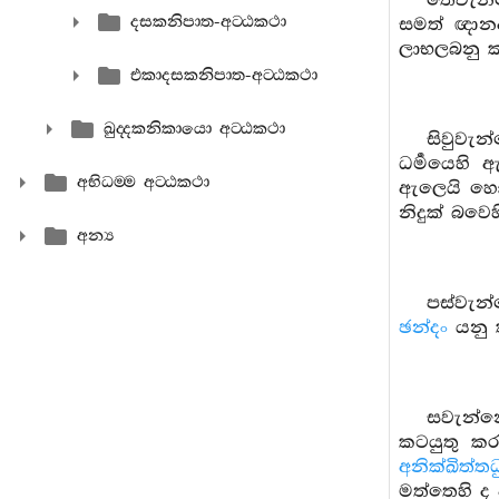
තෙවැන
දසකනිපාත-අට‍්ඨකථා
සමත් ඥාන
ලාභලබනු 
එකාදසකනිපාත-අට‍්ඨකථා
ඛුද‍්දකනිකායො අට‍්ඨකථා
සිවුවැන
ධර්‍මයෙහ
අභිධම‍්ම අට‍්ඨකථා
ඇලෙයි හෝ 
නිදුක් බව
අන්‍ය
පස්වැන
ඡන්දං
යනු 
සවැන්න
කටයුතු කර
අනික්ඛිත්ත
මත්තෙහි ද 