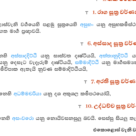
1. රාග සූත්‍ර වර
වැනි වර්‍ගයෙහි පළමු සූත්‍රයෙහි
අසුභං
යනු අසුභකර්‍මස
ගත මාර්‍ග ප්‍රඥාවයි.
6. අස්සාද සූත්‍ර ව
නෙහි
අස්සාදදිට්ඨි
යනු සාස්වත දෘෂ්ටියයි,
අත්තානුදිට්ඨි
යන
නු දෙසැට වැදෑරුම් දෘෂ්ටියයි,
සම්මාදිට්ඨි
යනු මාර්‍ගසම්‍
කර්‍මවිපාක ඇතැයි නුවණ සම්මාදිට්ඨියයි,
7. අරති සූත්‍ර වර
්නෙහි
අධම්මචරියා
යනු දශ අකුශල කර්‍මපථයෝයි,
10. උද්ධච්ච සූත්‍ර 
නෙහි
අසංවරො
යනු නොයිවසනසුලු බවයි. සෙස්සු සියලු තැන
එකොළොස් වැනි වර්