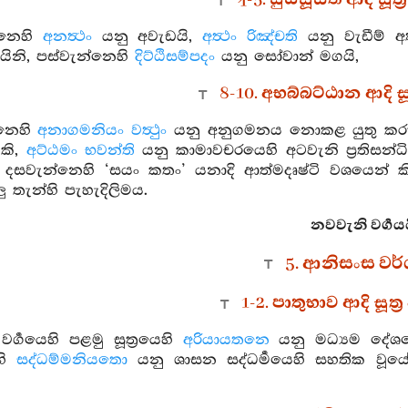
4-5. සුස්සූසති ආදි සූත
්නෙහි
අනත්‍ථං
යනු අවැඩයි,
අත්‍ථං රිඤ්චති
යනු වැඩීම් අර්
නි, පස්වැන්නෙහි
දිට්ඨිසම්පදං
යනු සෝවාන් මගයි,
8-10. අභබ්බට්ඨාන ආදි සූ
නෙහි
අනාගමනියං වත්‍ථුං
යනු අනුගමනය නොකළ යුතු කරුණය
කි,
අට්ඨමං භවන්ති
යනු කාමාවචරයෙහි අටවැනි ප්‍රතිසන්
ි, දසවැන්නෙහි ‘සයං කතං’ යනාදි ආත්මදෘෂ්ටි වශයෙන් 
ු තැන්හි පැහැදිලිමය.
නවවැනි වර්‍ගය
5. ආනිසංස වර
1-2. පාතුභාව ආදි සූත්
වර්‍ගයෙහි පළමු සූත්‍රයෙහි
අරියායතනෙ
යනු මධ්‍යම දේශ
හි
සද්ධම්මනියතො
යනු ශාසන සද්ධර්‍මයෙහි සහතික වූය