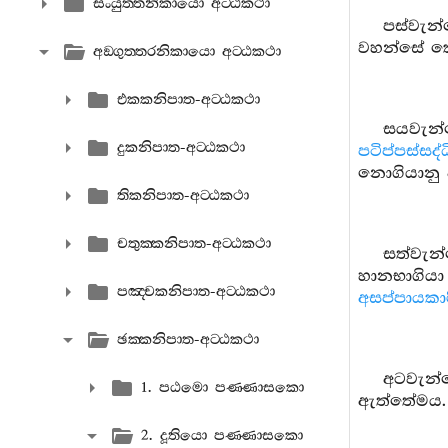
සංයුත‍්තනිකායො අට‍්ඨකථා
පස්වැන
වහන්සේ කෙර
අඞ‍්ගුත‍්තරනිකායො අට‍්ඨකථා
එකකනිපාත-අට‍්ඨකථා
සයවැන
දුකනිපාත-අට‍්ඨකථා
පටිප්පස්සද
නොගියානු ව
තිකනිපාත-අට‍්ඨකථා
චතුක‍්කනිපාත-අට‍්ඨකථා
සත්වැන
හානභාගියා
පඤ‍්චකනිපාත-අට‍්ඨකථා
අසප්පායකාර
ඡක‍්කනිපාත-අට‍්ඨකථා
අටවැන්
1. පඨමො පණ‍්ණාසකො
ඇත්තේමය.
2. දූතියො පණ‍්ණාසකො