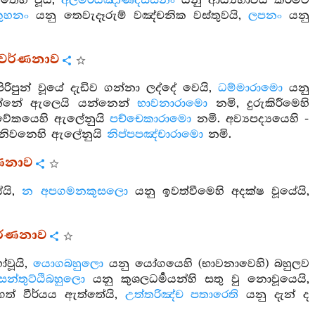
්තෙහි වූයි,
අලමරියඤාණදස්සනං
යනු ආර්‍ය්‍යභාවය කිරීමට
කුහනං
යනු තෙවැදෑරුම් වඤ්චනික වස්තුවයි,
ලපනං
යනු
ර වර්ණනාව
රිපුන් වූයේ දැඩිව ගන්නා ලද්දේ වෙයි,
ධම්මාරාමො
යනු
වඩන්නේ ඇලෙයි යන්නෙන්
භාවනාරාමො
නමි, දුරුකිරීමෙහි
්‍රවීවේකයෙහි ඇලේනුයි
පච්චෙකාරාමො
නමි. අව්‍යපද්‍යයෙහි -
 වූ නිවනෙහි ඇලේනුයි
නිප්පපඤ්චාරාමො
නමි.
ර්ණනාව
ේයි,
න අපගමනකුසලො
යනු ඉවත්වීමෙහි අදක්ෂ වූයේයි,
 වර්ණනාව
වූයි,
යොගබහුලො
යනු යෝගයෙහි (භාවනාවෙහි) බහුලව
සන්තුට්ඨිබහුලො
යනු කුශලධර්‍මයන්හි සතු වු නොවූයෙයි,
ත් වීර්යය ඇත්තේයි,
උත්තරිඤ්ච පතාරෙති
යනු දැන් ද