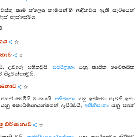
 වස්තූ කාම ක්ලෙශ කාමයන්’හි ආදීනවය ඇති සැටියෙන්
අරුත් ඇත්තේමය.
යි
්ගය
්ණනාව
යි, උවදුරු සහිතවූයි,
සපරිළාහං
යනු කායික චෛතසික
 සිදුවන්නාවූයි.
ර්ණනාව
පහත් වෙමියි මානයයි,
අතිමානං
යනු ඉක්මවා පැවති ඉතා
යනු කොධමානයන්ගෙන් දැඩිබවයි,
අතිනිපාතං
යනු පහත්
ත්‍ර වර්ණනාව