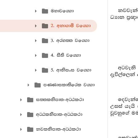
නවවැන
මහාවග‍්ගො
ධ්‍යාන ප්‍
2. අනාගාමි වග‍්ගො
3. අරහත‍්ත වග‍්ගො
4. සීති වග‍්ගො
අටවැනි 
5. ආනිසංස වග‍්ගො
දැවිල්ලෙන් 
පණ‍්ණාසකාතිරෙක වග‍්ගා
දෙවැන්
සත‍්තකනිපාත-අට‍්ඨකථා
උසස් යැයි
වූවහුගේ ම
අට‍්ඨකනිපාත-අට‍්ඨකථා
නවකනිපාත-අට‍්ඨකථා