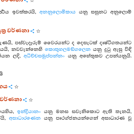
්‍ර වර්ණනා
‍ත්‍ථය ඉවත්කරයි,
අනනුලොමිකාය
යනු සසුනට අනුලොම්
ත්‍ර වර්ණනා
ි, පස්වැදෑරුම් වෛරයන්ට ද දෙසැටක් දෘෂ්ටිගතයන්ට
ධියයි, නවවැන්නෙහි
කොතුහලමඞ්ගලෙන
යනු දුටු ඇසු විඳි
කියන ලදි,
අධිච්චසමුප්පන්නං
යනු අහේතුකව උපන්යනුයි.
යි
්ගය
‍ර වර්ණනා
යෙහිය,
ඉන්ද්‍රියානං
යනු මනස සවැනිකොට ඇති තැනයි,
ේයි,
අසාධාරණෙන
යනු පෘථග්ජනයන්ගෙන් අසාධාරණ වූ