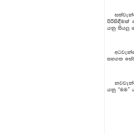
සත්වැන
පිරිසිඳීම
යනු සියලු
අටවැන
සහගත සේවා
නවවැන
යනු “මම” ය