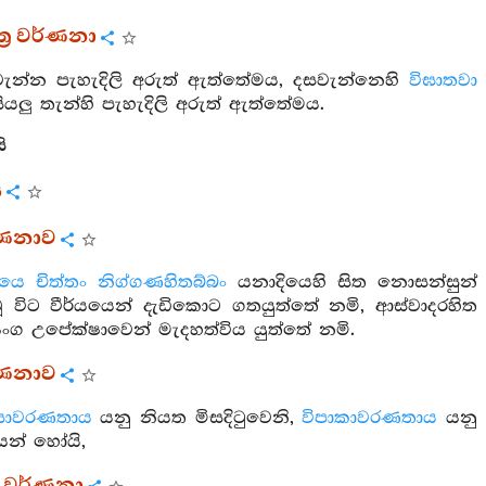
ත්‍ර වර්ණනා
නවවැන්න පැහැදිලි අරුත් ඇත්තේමය, දසවැන්නෙහි
විඝාතවා
යලු තැන්හි පැහැදිලි අරුත් ඇත්තේමය.
ි
ය
වර්ණනාව
යෙ චිත්තං නිග්ගණහිතබ්බං
යනාදියෙහි සිත නොසන්සුන්
 විට වීර්යයෙන් දැඩිකොට ගතයුත්තේ නමි, ආස්වාදරහිත
ංග උපේක්ෂාවෙන් මැදහත්විය යුත්තේ නමි.
ර්ණනාව
සාවරණතාය
යනු නියත මිසදිටුවෙනි,
විපාකාවරණතාය
යනු
යෙන් හෝයි,