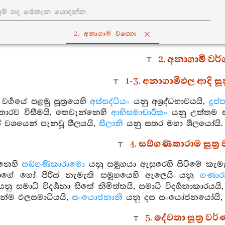
2. අනාගාමි වග‍්ගො
2. අනාගාමී වර
1-3. අනාගාමිඵල ආදි සූත
වර්‍ගයේ පළමු සූත්‍රයෙහි
අස්සද්ධියං
යනු අශ්‍රද්ධභාවයයි,
දුප
තොරව විසීමයි, තෙවැන්නෙහි
ආභිසමාචාරීකං
යනු උත්තම ස
වශයෙන් පැනවූ ශීලයයි,
සීලානි
යනු සතර මහා ශීලයෝයි.
4. සඞ්ගණිකාරාම සූත්‍
්නෙහි
සඞ්ගණිකාරාමො
යනු සමූහයා ඇසුරෙහි සිටීමේ කැමැ
ාගේ හෝ පිරිස් නැමැති සමූහයෙහි ඇලෙයි යනු
ගණාර
යනු සමාධි විදර්‍ශනා සිතේ නිමිත්තයි, සමාධි විදර්‍ශනාකාරයයි
න්ම ඵලසමාධියයි,
සංයොජනානි
යනු දස සංයෝජනයෝයි
5. දේවතා සූත්‍ර ව