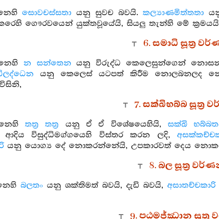
්නෙහි
සොවචස්සතා
යනු සුවච බවයි.
කල්‍යාණමිත්තතා
යනු
ෙහි ගෞරවයෙන් යුක්තවූයේයි, සියලු තැන්හි මේ ක්‍රමයයි
6. සමාධි සූත්‍ර ව
්නෙහි
න සන්තෙන
යනු විරුද්ධ කෙලෙසුන්ගෙන් නොසන්ස
්ධිලද්ධෙන
යනු කෙලෙස් යටපත් කිරීම නොලබනලද නොප
ිසිනි,
7. සක්ඛිභබ්බ සූත්‍ර
්නෙහි
තත්‍ර තත්‍ර
යනු ඒ ඒ විශේෂයෙහියි,
සක්ඛි භබ්බත
 ආදිය විසුද්ධිමග්ගයෙහි විස්තර කරන ලදි,
අසක්කච්ච
ි
යනු යොග්‍ය දේ නොකරන්නේයි, උපකාරවත් දෙය නොකර
8. බල සූත්‍ර වර්
නෙහි
බලතං
යනු ශක්තිමත් බවයි, දැඩි බවයි,
අසාතච්චකාරි
9. පඨමජ්ඣාන සූත්‍ර