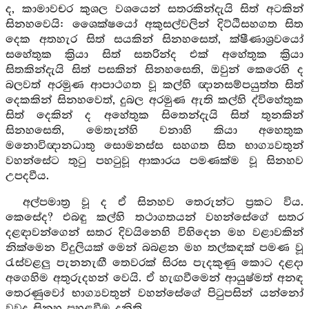
ද, කාමාවචර කුශල වශයෙන් සතරකින්දැයි සිත් අටකින්
සිනහවෙයි: ශෛක්ෂයෝ අකුසල්වලින් දිට්ඨිසහගත සිත
දෙක අතහැර සිත් සයකින් සිනහසෙත්, ක්ෂීණාශ්‍රවයෝ
සහේතුක ක්‍රියා සිත් සතරින්ද එක් අහේතුක ක්‍රියා
සිතකින්දැයි සිත් පසකින් සිනහසෙති, ඔවුන් කෙරෙහි ද
බලවත් අරමුණ ආපාථගත වූ කල්හි ඥානසම්පයුත්ත සිත්
දෙකකින් සිනහවෙත්, දුබල අරමුණ ඇති කල්හි ද්විහේතුක
සිත් දෙකින් ද අහේතුක සිතෙන්දැයි සිත් තුනකින්
සිනහසෙති, මෙතැන්හි වනාහි කියා අහෙතුක
මනොවිඥානධාතු සොමනස්ස සහගත සිත භාග්‍යවතුන්
වහන්සේට තුටු පහටුවූ ආකාරය පමණක්ම වූ සිනහව
උපදවීය.
අල්පමාත්‍ර වූ ද ඒ සිනහව තෙරුන්ට ප්‍රකට විය.
කෙසේද? එබඳු කල්හි තථාගතයන් වහන්සේගේ සතර
දළඳාවන්ගෙන් සතර දිවයිනෙහි විහිදෙන මහ වළාවකින්
නික්මෙන විදුලියක් මෙන් බබළන මහ තල්කඳක් පමණ වූ
රැස්වළලු පැනනැඟී තෙවරක් සිරස පැදකුණු කොට දළදා
අගෙහිම අතුරුදහන් වෙයි. ඒ හැඟවීමෙන් ආයුෂ්මත් අනඳ
තෙරණුවෝ භාග්‍යවතුන් වහන්සේගේ පිටුපසින් යන්නෝ
වුවද සිනහ පහළවීම දනිති.