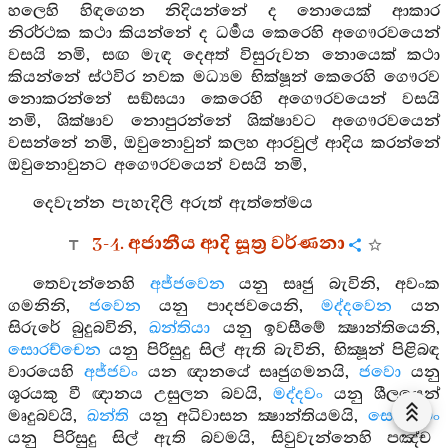
හලෙහි හිඳගෙන නිදියන්නේ ද නොයෙක් ආකාර
නිරර්ථක කථා කියන්නේ ද ධර්‍මය කෙරෙහි අගෞරවයෙන්
වසයි නමි, සඟ මැඳ දෙඅත් විසුරුවන නොයෙක් කථා
කියන්නේ ස්ථවිර නවක මධ්‍යම භික්ෂූන් කෙරෙහි ගෞරව
නොකරන්නේ සඞ්ඝයා කෙරෙහි අගෞරවයෙන් වසයි
නමි, ශික්ෂාව නොපුරන්නේ ශික්ෂාවට අගෞරවයෙන්
වසන්නේ නමි, ඔවුනොවුන් කලහ ආරවුල් ආදිය කරන්නේ
ඔවුනොවුනට අගෞරවයෙන් වසයි නමි,
දෙවැන්න පැහැදිලි අරුත් ඇත්තේමය
3-4. අජානීය ආදි සූත්‍ර වර්ණනා
තෙවැන්නෙහි
අජ්ජවෙන
යනු සෘජු බැවිනි, අවංක
ගමනිනි,
ජවෙන
යනු පාදජවයෙනි,
මද්දවෙන
යන
සිරුරේ බුදුබවිනි,
ඛන්තියා
යනු ඉවසීමේ ක්‍ෂාන්තියෙනි,
සොරච්චෙන
යනු පිරිසුදු සිල් ඇති බැවිනි, භික්‍ෂූන් පිළිබඳ
වාරයෙහි
අජ්ජවං
යන ඥානයේ සෘජුගමනයි,
ජවො
යනු
ශූරයකු වී ඥානය උසුලන බවයි,
මද්දවං
යනු ශීලයෙන්
මෘදුබවයි,
ඛන්ති
යනු අධිවාසන ක්‍ෂාන්තියමයි,
සොරච්චං
යනු පිරිසුදු සිල් ඇති බවමයි, සිවුවැන්නෙහි පඤ්ච