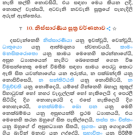
නැති කල්හි නොවසියි, එය සඳහා මෙය කියන ලදි,
නොකල් වැස්සයි, අටවැනි නවවැනි සූත්‍රයේ පැහැදිලි
අරුත් ඇත්තෝය.
10. නිස්සාරණීය සූත්‍ර වර්ණනාව
දසවැන්නෙහි
නිස්සාරණීයා
යනු ඉවත්වූයි, වෙන්වූයි,
ධාතුයො
යනු ආත්මශුන්‍ය ස්වභාවයයි,
කාමං
මනසිකරොතො
යනු කාමය මෙනෙහි කරන්නාගේයි,
අසුභ ධ්‍යානයෙන් නැගිට බෙහෙතක් ගෙන විෂ
විමසන්නෙකු මෙන් විමසීම සඳහා සාමය පෙරටු කොට
ඇති සිත යවන්නාගේය යන අරුත්ය, න පක්ඛන්දති යනු
නොපිවිසෙයි,
න සන්තිට්ඨති
යනු නොපිහිටයි,
න
විමුච්චති
යනු නොමිදෙයි, යම්සේ ගින්නෙහි බහාලූ කුකුල්
පිහාටුවක් හෝ නහර වැදැල්ලක් හෝ හැකිලෙයි ද පෙරලී
සිටියිද දිග නොහැරෙයි ද එසේ හැකිලෙයි දිග
නොහැරෙයි,
නෙක්ඛම්මං ඛො පන
යනු මෙහි
නෙක්ඛම්මය යනු අසුභයන්හි ප්‍රථම ධ්‍යානයයි, එය
මෙනෙහි කරන ඔහුගේ සිත පැකිල්ලෙයි,
තස්ස තං චිත්තං
යනු ඔහුගේ ඒ අසුභධ්‍යාන සිතයි,
සුගතං
යනු ගොදුරෙහි
ගිය බැවින් මනාව යන ලද්දේයි,
සුභාවිතං
යනු පිරිහීම්