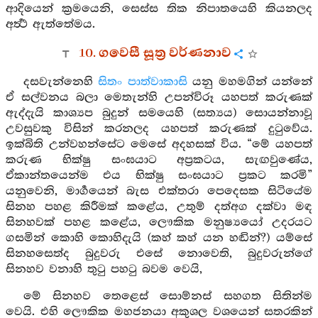
ආදියෙන් ක්‍රමයෙනි, සෙස්ස තික නිපාතයෙහි කියනලද
අර්‍ත්‍ථ ඇත්තේමය.
10. ගවෙසී සූත්‍ර වර්ණනාව
දසවැන්නෙහි
සිතං පාත්වාකාසි
යනු මහමගින් යන්නේ
ඒ සල්වනය බලා මෙතැන්හි උපන්විරූ යහපත් කරුණක්
ඇද්දැයි කාශ්‍යප බුදුන් සමයෙහි (සත්‍යය) සොයන්නාවූ
උවසුවකු විසින් කරනලද යහපත් කරුණක් දුටුවේය.
ඉක්බිති උන්වහන්සේට මෙසේ අදහසක් විය. “මේ යහපත්
කරුණ භික්ෂු සංඝයාට අප්‍රකටය, සැඟවුණේය,
ඒකාන්තයෙන්ම එය භික්ෂු සංඝයාට ප්‍රකට කරමි”
යනුවෙනි, මාර්‍ගයෙන් බැස එක්තරා පෙදෙසක සිටියේම
සිනහ පහළ කිරීමක් කළේය, උතුම් දත්අග දක්වා මඳ
සිනහවක් පහළ කළේය, ලෞකික මනුෂ්‍යයෝ උදරයට
ගසමින් කොහි කොහිදැයි (කහ් කහ් යන හඬින්?) යම්සේ
සිනහසෙත්ද බුදුවරු එසේ නොවෙති, බුදුවරුන්ගේ
සිනහව වනාහි තුටු පහටු බවම වෙයි,
මේ සිනහව තෙළෙස් සොම්නස් සහගත සිතින්ම
වෙයි. එහි ලෞකික මහජනයා අකුශල වශයෙන් සතරකින්