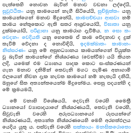
පැත්තෙහි නොවන බැවින් මනාව වඩනා ලද්දේයි,
සුවුට්ඨිතං
යනු කාමයෙන් නැගී සිටියේයි,
සුචිමුත්තං
යනු
කාමයන්ගෙන් මනාව මිදුනේයි,
කාමපච්චයා ආසවා
නම්
කාමය හේතුකොට ඇති සතර ආශ්‍රවයෝයි,
විඝාතා
යනු
දුක්ඛයෝයි,
පරිළාහා
යනු කාමරාග දැවීම්ය
, න සො තං
වෙදනං වෙදියති
යනු හෙතෙම ඒ කාම වේදනාව ද දුක්
තැවීම් වේදනා ද නොවිඳියි,
ඉදමක්ඛාතං කාමානං
නිස්සරණං
යනු මේ අසුභධ්‍යානය කාමයන්ගෙන් වියුක්ත
වූ බැවින් කාමයන්ගේ නිශ්ශරණය (වෙන්වීම) යයි කියන
ලදි, යමෙක් එම ධ්‍යානය පාදක කොට සංස්කරණයන්
ගැන මනාව දනිමින් තෙවැනි මගට පැමිණ අනාගාමි
ඵලයෙන් නිවන දැක නැවත කාමයෝ නම් නැතැයි දනියි,
ඔහුගේ සිත අත්‍යන්තයෙන්ම මිදුනේමය. සෙසු පදයන්හි ද
මේ ක්‍රමයමයි,
මේ වනාහි විශේෂයයි, දෙවැනි වරෙහි මෛත්‍රී
ධ්‍යානයෝ ව්‍යාපාදයාගේ නිශ්ශරණයයි, තෙවැනි වරෙහි,
සිවුවැනි වරෙහි අරූපධ්‍යානයෝ රූපයන්ගේ
නිශ්ශරණයයි, අත්‍යන්ත නිශ්ශරණයෙහි මෙහි අරහත්ඵලය
යෙදිය යුතු ය. පස්වැනි වරෙහි
සක්කායං මනසිකරොතො