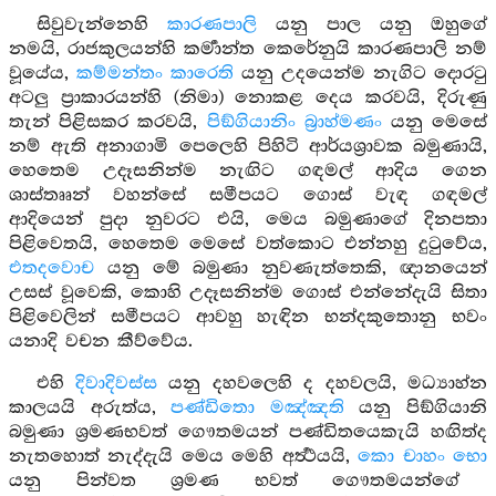
සිවුවැන්නෙහි
කාරණපාලි
යනු පාල යනු ඔහුගේ
නමයි, රාජකුලයන්හි කර්‍මාන්ත කෙරේනුයි කාරණපාලි නම්
වූයේය,
කම්මන්තං කාරෙති
යනු උදයෙන්ම නැගිට දොරටු
අටලු ප්‍රාකාරයන්හි (නිමා) නොකළ දෙය කරවයි, දිරුණු
තැන් පිළිසකර කරවයි,
පිඞ්ගියානිං බ්‍රාහ්මණං
යනු මෙසේ
නම් ඇති අනාගාමි පෙලෙහි පිහිටි ආර්යශ්‍රාවක බමුණායි,
හෙතෙම උදෑසනින්ම නැඟිට ගඳමල් ආදිය ගෙන
ශාස්තෲන් වහන්සේ සමීපයට ගොස් වැඳ ගඳමල්
ආදියෙන් පුදා නුවරට එයි, මෙය බමුණාගේ දිනපතා
පිළිවෙතයි, හෙතෙම මෙසේ වත්කොට එන්නහු දුටුවේය,
එතදවොච
යනු මේ බමුණා නුවණැත්තෙකි, ඥානයෙන්
උසස් වූවෙකි, කොහි උදෑසනින්ම ගොස් එන්නේදැයි සිතා
පිළිවෙලින් සමීපයට ආවහු හැඳින භන්දකුතොනු භවං
යනාදි වචන කීව්වේය.
එහි
දිවාදිවස්ස
යනු දහවලෙහි ද දහවලයි, මධ්‍යාහ්න
කාලයයි අරුත්ය,
පණ්ඩිතො මඤ්ඤති
යනු පිඞ්ගියානි
බමුණා ශ්‍රමණභවත් ගෞතමයන් පණ්ඩිතයෙකැයි හඟිත්ද
නැතහොත් නැද්දැයි මෙය මෙහි අර්‍ත්‍ථයයි,
කො චාහං භො
යනු පින්වත ශ්‍රමණ භවත් ගෞතමයන්ගේ