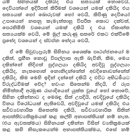
යම් සිහිනයක් දකියිද එය සත්‍යයක් නොවෙයි,
දෙවියන්ගේ ඉදිරිපත් කිරීමක් වශයෙන් යමක් දකියිද එය
සත්‍යයක් හෝ බොරුවක් හෝ වෙයි, කිපිණු දෙවියෝ
උපායෙන් නසනු කැමැත්තාහු විපරීත කොට දක්වත්,
පෙරනිමිති වශයෙන් යමක් දකියි ද එය ඒකාන්ත
සත්‍යයක්ම වෙයි, මේ මුල් කරුණු සතරේ එකට එක්වීමේ
ප්‍රභේද වශයෙන් ද ස්වප්න භේදය වෙයි,
ඒ මේ සිවුවැදෑරුම් සිහිනය ශෛක්ෂ පෘථග්ජනයෝ ම
දකිත්, ප්‍රහීන නොවූ විපල්ලාස ඇති බැවිනි, කිම, මෙය
දකින්නේ නිදිගත් පුද්ගලයා දකියිද අවදිවූ පුද්ගලයා
දකියිද, නැතහොත් නොනිදන්නේත් අවදිනොවන්නේත්
දකියිද, කිම මෙහි ඉදින් දන්නේ දකියි ද එවිට අභිධර්‍මයට
විරුද්ධවීමක් වේද? භවංග සිතෙන්ම නිදයි, ඒ රූප
නිමිත්තාදී අරමුණ රාගාදියෙන් යුක්ත වූයේ හෝ නොවේ,
සිහින දකින්නාට ද මෙබඳු සිත් උපදියි, අවදිවූයේ දකියිද
විනය විරෝධයක් ඇතිවෙයි, අවදිවූයේ යමක් දකියිද එය
සර්‍වව්‍යවහාරික සිතෙන්ම දකියි, සර්‍වව්‍යවහාරික සිතින්
ආපත්තිව්‍යතික්‍රමයක් කළ කල්හි අනාපත්තියක් නම් නැත.
(එය ඇවතක්මය) සිහිනයක් දකින්න විසින් ව්‍යතික්‍රමයක්
කළ කහි නිසැකයෙන්ම අනාපත්තියක්මය, එසේ නම්