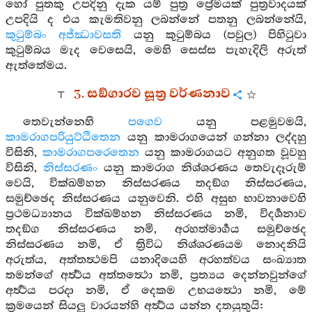
හෝ පුතකු උපදිනු දැක යම් පුත්‍ර ප්‍රේමයක් පුත්‍රවාදයක්
උපදියි ද එය කැමතිවනු ලබන්නේ පතනු ලබන්නේයි,
කුටුම්බං අජ්ඣාවසති
යනු කුටුම්බය (පවුල) පිහිටුවා
කුටුම්බය මැද වෙසෙයි, මෙහි සෙස්ස පැහැදිලි අරුත්
ඇත්තේමය.
3. සඞ්ගාරව සූත්‍ර වර්ණනාව
තෙවැන්නෙහි
පගෙව
යනු පළමුවමයි,
කාමරාගපරියුට්ඨිතෙන
යනු කාමරාගයෙන් ගන්නා ලද්දහු
විසිනි,
කාමරාගපරෙතෙන
යනු කාමරාගයට අනුගත වූවහු
විසිනි,
නිස්සරණං
යනු කාමරාග නිශ්ශරණය තෙවැදෑරුම්
වෙයි, වික්ඛම්හන නිස්සරණය තදඞ්ග නිස්සරණය,
සමුච්ඡෙද නිස්සරණය යනුවෙනි. එහි අසුභ භාවනාවෙහි
ප්‍රථමධ්‍යානය වික්ඛම්හන නිස්සරණය නමි, විදර්‍ශනාව
තදඞ්ග නිස්සරණය නමි, අරහත්මාර්‍ගය සමුච්ඡෙද
නිස්සරණය නමි, ඒ ත්‍රිවිධ නිශ්ශරණයම නොදනියි
අරුත්ය, අත්තත්‍ථමපි යනාදියෙහි අරහත්වය සංඛ්‍යාත
තමන්ගේ අර්‍ත්‍ථය අත්තත්‍ථො නමි, ප්‍රත්‍යය දෙන්නවුන්ගේ
අර්‍ත්‍ථය පරදා නමි, ඒ දෙකම උභයත්‍ථො නමි, මේ
ක්‍රමයෙන් සියලු වාරයන්හි අර්‍ත්‍ථය යන්න දතයුතුයි: