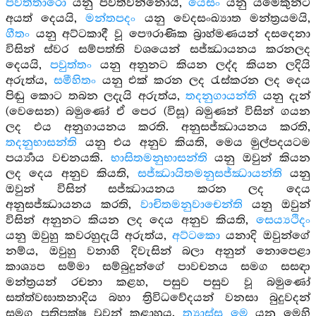
පවත්තාරො
යනු පවත්වන්නෝයි,
යෙසං
යනු යමෙකුන්ට
අයත් දෙයයි,
මන්තපදං
යනු වෙදසංඛ්‍යාත මන්ත්‍රයමයි,
ගීතං
යනු අට්ටකාදී වූ පෞරාණික බ්‍රාහ්මණයන් දසදෙනා
විසින් ස්වර සම්පත්ති වශයෙන් සජ්ඣායනය කරනලද
දෙයයි,
පවුත්තං
යනු අනුනට කියන ලද්ද කියන ලදියි
අරුත්ය,
සමීහිතං
යනු එක් කරන ලද රැස්කරන ලද දෙය
පිඬු කොට තබන ලදැයි අරුත්ය,
තදනුගායන්ති
යනු දැන්
(වෙසෙන) බමුණෝ ඒ පෙර (විසූ) බමුණන් විසින් ගයන
ලද එය අනුගායනය කරති. අනුසජ්ඣායනය කරති,
තදනුභාසන්ති
යනු එය අනුව කියති, මෙය මුල්පදයටම
පර්‍ය්‍යාය වචනයකි.
භාසිතමනුභාසන්ති
යනු ඔවුන් කියන
ලද දෙය අනුව කියති,
සජ්ඣායිතමනුසජ්ඣායන්ති
යනු
ඔවුන් විසින් සජ්ඣායනය කරන ලද දෙය
අනුසජ්ඣායනය කරති,
වාචිතමනුවාචෙන්ති
යනු ඔවුන්
විසින් අනුනට කියන ලද දෙය අනුව කියති,
සෙය්‍යථිදං
යනු ඔවුහු කවරහුදැයි අරුත්ය,
අට්ටකො
යනාදි ඔවුන්ගේ
නම්ය, ඔවුහු වනාහි දිවැසින් බලා අනුන් නොපෙළා
කාශ්‍යප සම්මා සම්බුදුන්ගේ පාවචනය සමග සසඳා
මන්ත්‍රයන් රචනා කළහ, පසුව පසුව වූ බමුණෝ
සත්ත්වඝාතනාදිය බහා ත්‍රිවිධවේදයන් වනසා බුදුවදන්
සමග ප්‍රතිපක්ෂ වූවන් කළාහුය.
ත්‍යාස්සු මෙ
යනු මෙහි