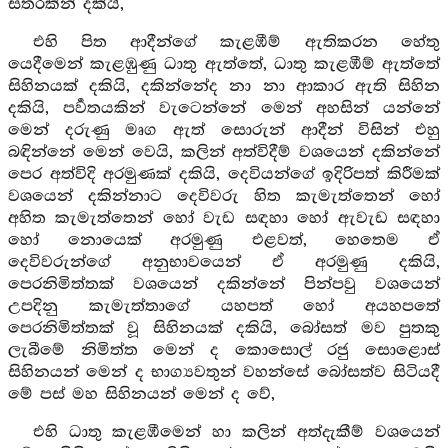
සතරකින් දකියි,
එහි පිත ආදීන්ගේ කැළඹීම් ඇතිකරන හේතු
යෙදීමෙන් කැළඹුණු ධාතු ඇත්තේ, ධාතු කැළඹීම් ඇත්තේ
සිහිනයක් දකියි, දකින්නේද නා නා ආකාර ඇති සිහින
දකියි, පර්‍වතයකින් වැටෙන්නේ මෙන් අහසින් යන්නේ
මෙන් දරුණු මෘග ඇත් සොරුන් ආදීන් විසින් එහු
බඳින්නේ මෙන් වෙයි, කලින් අත්විදීම් වශයෙන් දකින්නේ
පෙර අත්විදි අරමුණක් දකියි, දෙවියන්ගේ ඉදිරිපත් කිරීමක්
වශයෙන් දකින්නාට දෙවිවරු හිත කැමැත්තෙන් හෝ
අහිත කැමැත්තෙන් හෝ වැඩ සඳහා හෝ ඇවැඩ සඳහා
හෝ නොයෙක් අරමුණු එළවත්, හෙතෙම ඒ
දෙවිවරුන්ගේ අනුභාවයෙන් ඒ අරමුණු දකියි,
පෙරනිමිත්තක් වශයෙන් දකින්නේ පින්පවු වශයෙන්
උපදිනු කැමැත්තාගේ යහපත් හෝ අයහපතේ
පෙරනිමිත්තක් වූ සිහිනයක් දකියි, බෝසත් මව පුතකු
ලැබීමේ නිමිත්ත මෙන් ද කොසොල් රජු සොළොස්
සිහිනයන් මෙන් ද භාග්‍යවතුන් වහන්සේ බෝසත්ව සිටියදී
මේ පස් මහ සිහිනයන් මෙන් ද වේ,
එහි ධාතු කැළඹීමෙන් හා කලින් අත්දැකීම් වශයෙන්