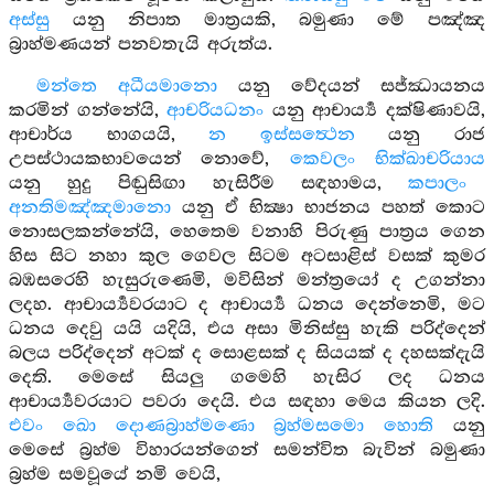
අස්සු
යනු නිපාත මාත්‍රයකි, බමුණා මේ පඤ්ඤ
බ්‍රාහ්මණයන් පනවතැයි අරුත්ය.
මන්තෙ අධීයමානො
යනු වේදයන් සජ්ඣායනය
කරමින් ගන්නේයි,
ආචරියධනං
යනු ආචාර්‍ය්‍ය දක්ෂිණාවයි,
ආචාර්ය භාගයයි,
න ඉස්සත්‍ථෙන
යනු රාජ
උපස්ථායකභාවයෙන් නොවේ,
කෙවලං භික්ඛාචරියාය
යනු හුදු පිඬුසිඟා හැසිරීම සඳහාමය,
කපාලං
අනතිමඤ්ඤමානො
යනු ඒ භික්‍ෂා භාජනය පහත් කොට
නොසලකන්නේයි, හෙතෙම වනාහි පිරුණු පාත්‍රය ගෙන
හිස සිට නහා කුල ගෙවල සිටම අටසාළිස් වසක් කුමර
බඹසරෙහි හැසුරුණෙමි, මවිසින් මන්ත්‍රයෝ ද උගන්නා
ලදහ. ආචාර්‍ය්‍යවරයාට ද ආචාර්‍ය්‍ය ධනය දෙන්නෙමි, මට
ධනය දෙවු යයි යදියි, එය අසා මිනිස්සු හැකි පරිද්දෙන්
බලය පරිද්දෙන් අටක් ද සොළසක් ද සියයක් ද දහසක්දැයි
දෙති. මෙසේ සියලු ගමෙහි හැසිර ලද ධනය
ආචාර්‍ය්‍යවරයාට පවරා දෙයි. එය සඳහා මෙය කියන ලදි.
එවං ඛො දොණබ්‍රාහ්මණො බ්‍රහ්මසමො හොති
යනු
මෙසේ බ්‍රහ්ම විහාරයන්ගෙන් සමන්විත බැවින් බමුණා
බ්‍රහ්ම සමවූයේ නමි වෙයි,