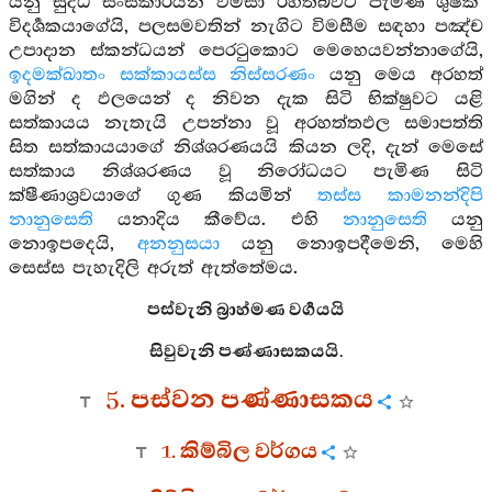
යනු සුද්ධ සංස්කාරයන් විමසා රහත්බවට පැමිණි ශුෂ්ක
විදර්‍ශකයාගේයි, පලසමවතින් නැගිට විමසීම සඳහා පඤ්ච
උපාදාන ස්කන්ධයන් පෙරටුකොට මෙහෙයවන්නාගේයි,
ඉදමක්ඛාතං සක්කායස්ස නිස්සරණං
යනු මෙය අරහත්
මගින් ද ඵලයෙන් ද නිවන දැක සිටි භික්ෂුවට යළි
සත්කායය නැතැයි උපන්නා වූ අරහත්තඵල සමාපත්ති
සිත සත්කායයාගේ නිශ්ශරණයයි කියන ලදි, දැන් මෙසේ
සත්කාය නිශ්ශරණය වූ නිරෝධයට පැමිණ සිටි
ක්ෂීණාශ්‍රවයාගේ ගුණ කියමින්
තස්ස කාමනන්දිපි
නානුසෙති
යනාදිය කීවේය. එහි
නානුසෙති
යනු
නොඉපදෙයි,
අනනුසයා
යනු නොඉපදීමෙනි, මෙහි
සෙස්ස පැහැදිලි අරුත් ඇත්තේමය.
පස්වැනි බ්‍රාහ්මණ වර්‍ගයයි
සිවුවැනි පණ්ණාසකයයි.
5. පස්වන පණ්ණාසකය
1. කිම්බිල වර්ගය