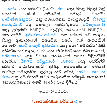
ඉද්ධං
යනු සමෘද්ධ වූයේයි,
පිතං
යනු සියල පිපුණු මල්
ගොඩක් මෙන් අතිශයින් සමෘද්ධ වූයේයි:
ආකිණ්ණමනුස්සං
යනු ජනයාගෙන් ගැවසුනාවූයි:
සීලෙසු
අපරිපූරකාරි
යනු පන්සිල්හි අසමත්වූයේයි
, පටිදෙසිතානි
යනු උවසුබව පිහිටවූයි, නැංවූයි, සරණයෙහි පිහිටවූයි,
යන අර්‍ත්‍ථයි,
ඉච්චෙතං සමසමං
යනු මෙසේ මේ කරුණ
සියලු ආකාරයෙන් සමබවින් සමයි, එක් අංශයකින්
නොවේ,
නත්‍ථි කිඤ්චි අතිරෙකං
යනු මගේ මේවායින් කිසි
අතිරේකයක් නැත, හන්ද යනු තීරණාර්‍ත්‍ථයෙහි නිපාතයෙකි,
අතිරෙකාය
යනු විශේෂ කාරණයක් සඳහා පිළිපදිමියි
අරුත්ය,
සීලෙසු පරිපූරකාරිං ධාරෙථ
යනු පන්සිල්හි
සමත්ව කරන්නෙකැයි දනිවු, මෙපමණකින් මෙයින්
පන්සිල් සමාදන්වන ලද්දාහු නම් වෙති,
කිමඞ්ග පන න
මයං
යනු අපි වනාහි කවර කරුණකින් සම්පූර්‍ණ කරන්නෝ
නොවන්නෙමුද? මෙහි සෙස්ස පැහැදිලිමය.
තෙවැනි වර්‍ගයයි.
4. අරඤ්ඤක වර්ගය