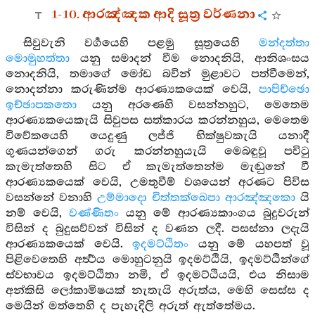
1-10. ආරඤ්ඤක ආදි සූත්‍ර වර්ණනා
සිවුවැනි වර්‍ගයෙහි පළමු සූත්‍රයෙහි
මන්දත්තා
මොමුහත්තා
යනු සමාදන් වීම නොදනියි, ආනිශංසය
නොදනියි, තමාගේ මෝඩ බවින් මුළාවට පත්වීමෙන්,
නොදන්නා කරුණින්ම ආරණ්‍යකයෙක් වෙයි,
පාපිච්ඡො
ඉච්ඡාපකතො
යනු අරණෙහි වසන්නහුට, මෙතෙම
ආරණ්‍යකයෙකැයි සිවුපස සත්කාරය කරන්නහුය, මෙතෙම
විවේකයෙහි යෙදුණු ලජ්ජි භික්ෂුවකැයි යනාදී
ගුණයන්ගෙන් ගරු කරන්නහුයැයි මෙබඳුවූ පවිටු
කැමැත්තෙහි සිට ඒ කැමැත්තෙන්ම මැඬුනේ වී
ආරණ්‍යකයෙක් වෙයි, උමතුවීම් වශයෙන් අරණට පිවිස
වසන්නේ වනාහි
උම්මාදො චිත්තක්ඛෙපා ආරඤ්ඤකො
යි
නම් වෙයි,
වණ්ණිතං
යනු මේ ආරණ්‍යකාංගය බුදුවරුන්
විසින් ද බුදුසව්වන් විසින් ද වණන ලදී. පසස්නා ලදැයි
ආරණ්‍යකයෙක් වෙයි.
ඉදමට්ඨිතං
යනු මේ යහපත් වූ
පිළිවෙතෙහි අර්‍ත්‍ථය මොහුටනුයි ඉදමට්ඨියි, ඉදමට්ඨින්ගේ
ස්වභාවය ඉදමට්ඨිතා නමි, ඒ ඉදමට්ඨියයි, එය නිසාම
අන්කිසි ලෝකාමිෂයක් නැතැයි අරුත්ය, මෙහි සෙස්ස ද
මෙයින් මත්තෙහි ද පැහැදිලි අරුත් ඇත්තේමය.