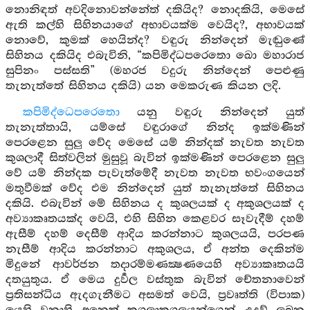
නොනිඳත් අවදිනොවන්නේත් දකියිද? නොදකියි, මෙසේ
ඇති කල්හි සිහිනයාගේ අභාවයක්ම වෙයිද?, අභාවයක්
නොවේ, කුමක් හෙයින්ද? වඳුරු නින්දෙන් මැඬුණේ
සිහිනය දකියිද එබැවිනි, “කපිමිද්ධපරෙතො ඛො මහාරාජ
සුපිනං පස්සති” (මහරජ වදුරු නින්දෙන් පෙළුණු
තැනැත්තේ සිහිනය දකියි) යන මෙකරුණ කියන ලදි.
කපිමිද්ධෙපරෙතො
යනු වඳුරු නින්දෙන් යුත්
තැනැත්තායි, යම්සේ වඳුරාගේ නින්ද ඉක්මණින්
පෙරළෙන සුලු වේද මෙසේ යම් නින්දක් නැවත නැවත
කුශලාදී සිත්වලින් මුසුවූ බැවින් ඉක්මණින් පෙරළෙන සුලු
වේ යම් නින්දක පැවැත්මේදී නැවත නැවත භවංගයෙන්
මතුවීමක් වේද එම නින්දෙන් යුත් තැනැත්තේ සිහිනය
දකියි. එබැවින් මේ සිහිනය ද කුශලයක් ද අකුශලයක් ද
අව්‍යාකෘතයක්ද වෙයි, එහි සිහින කෙළවර සෑවැදීම් දහම්
ඇසීම් දහම් දෙසීම් ආදිය කරන්නාට කුශලයයි, පරපණ
නැසීම් ආදිය කරන්නාට අකුශලය, ඒ අන්ත දෙකින්ම
මිදුනේ ආවර්ජන තදාරම්මණක්‍ෂණයෙහි අව්‍යාකෘතයයි
දතයුතුය. ඒ මෙය දුර්‍වල වස්තුක බැවින් චේතනාවෙන්
ප්‍රතිසන්ධිය ඇදගැනීමට අසමත් වෙයි, ප්‍රවෘත්ති (විපාක)