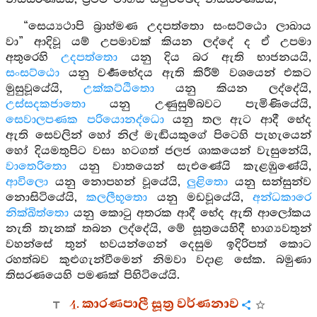
“සෙය්‍යථාපි බ්‍රාහ්මණ උදපත්තො සංසට්ඨො ලාඛාය
වා” ආදිවූ යම් උපමාවක් කියන ලද්දේ ද ඒ උපමා
අතුරෙහි
උදපත්තො
යනු දිය බර ඇති භාජනයයි,
සංසට්ඨො
යනු වර්‍ණභේදය ඇති කිරීම් වශයෙන් එකට
මුසුවූයේයි,
උක්කට්ඨිතො
යනු කියන ලද්දේයි,
උස්සදකජාතො
යනු උණුසුම්බවට පැමිණියේයි,
සෙවාලපණක පරියොනද්ධො
යනු තල ඇට ආදී භේද
ඇති සෙවලින් හෝ නිල් මැඬියකුගේ පිටෙහි පැහැයෙන්
හෝ දියමතුපිට වසා හටගත් ජලජ ශාකයෙන් වැසුනේයි,
වාතෙරිතො
යනු වාතයෙන් සැඑණේයි කැළඹුණේයි,
ආවිලො
යනු නොපහන් වූයේයි,
ලුළිතො
යනු සන්සුන්ව
නොසිටියේයි,
කලලීභූතො
යනු මඩවූයේයි,
අන්ධකාරෙ
නික්ඛිත්තො
යනු කොටු අතරක ආදී භේද ඇති ආලෝකය
නැති තැනක් තබන ලද්දේයි, මේ සූත්‍රයෙහිදී භාග්‍යවතුන්
වහන්සේ තුන් භවයන්ගෙන් දෙසුම ඉදිරිපත් කොට
රහත්බව කුළුගැන්වීමෙන් නිමවා වදාළ සේක. බමුණා
තිසරණයෙහි පමණක් පිහිටියේයි.
4. කාරණපාලී සූත්‍ර වර්ණනාව