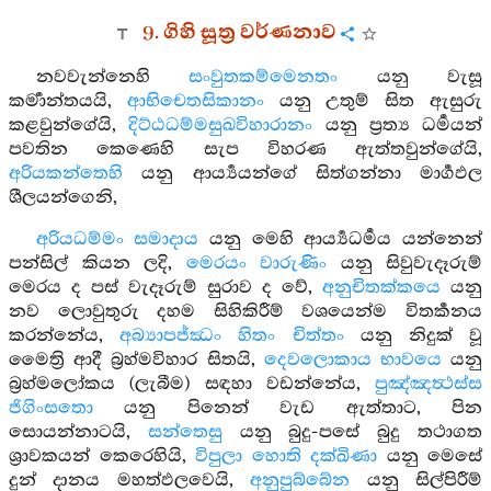
9. ගිහි සූත්‍ර වර්ණනාව
නවවැන්නෙහි
සංවුතකම්මෙනතං
යනු වැසූ
කර්‍මාන්තයයි,
ආභිචෙතසිකානං
යනු උතුම් සිත ඇසුරු
කළවුන්ගේයි,
දිට්ඨධම්මසුඛවිහාරානං
යනු ප්‍රත්‍ය ධර්‍මයන්
පවතින කෙණෙහි සැප විහරණ ඇත්තවුන්ගේයි,
අරියකන්තෙහි
යනු ආර්‍ය්‍යයන්ගේ සිත්ගන්නා මාර්‍ගඵල
ශීලයන්ගෙනි,
අරියධම්මං සමාදාය
යනු මෙහි ආර්‍ය්‍යධර්‍මය යන්නෙන්
පන්සිල් කියන ලදි,
මෙරයං වාරුණිං
යනු සිවුවැදෑරුම්
මෙරය ද පස් වැදෑරුම් සුරාව ද වේ,
අනුචිතක්කයෙ
යනු
නව ලොවුතුරු දහම සිහිකිරීම් වශයෙන්ම විතර්‍කනය
කරන්නේය,
අබ්‍යාපජ්ඣං හිතං චිත්තං
යනු නිදුක් වූ
මෛත්‍රි ආදී බ්‍රහ්මවිහාර සිතයි,
දෙවලොකාය භාවයෙ
යනු
බ්‍රහ්මලෝකය (ලැබීම) සඳහා වඩන්නේය,
පුඤ්ඤත්‍ථස්ස
ජිගිංසතො
යනු පිනෙන් වැඩ ඇත්තාට, පින
සොයන්නාටයි,
සන්තෙසු
යනු බුදු-පසේ බුදු තථාගත
ශ්‍රාවකයන් කෙරෙහියි,
විපුලා හොති දක්ඛිණා
යනු මෙසේ
දුන් දානය මහත්ඵලවෙයි,
අනුපුබ්බේන
යනු සිල්පිරීම්