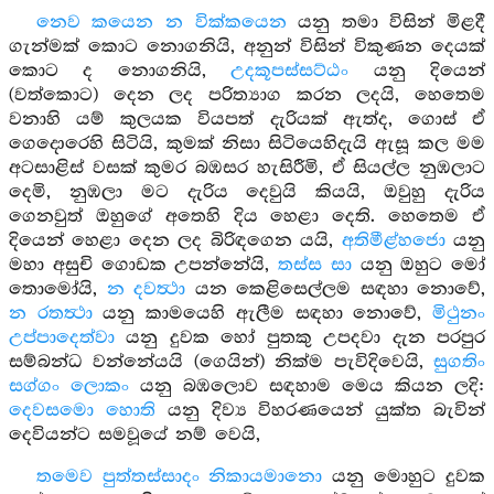
නෙව කයෙන න වික්කයෙන
යනු තමා විසින් මිළදී
ගැන්මක් කොට නොගනියි, අනුන් විසින් විකුණන දෙයක්
කොට ද නොගනියි,
උදකූපස්සට්ඨං
යනු දියෙන්
(වත්කොට) දෙන ලද පරිත්‍යාග කරන ලදයි, හෙතෙම
වනාහි යම් කුලයක වියපත් දැරියක් ඇත්ද, ගොස් ඒ
ගෙදොරෙහි සිටියි, කුමක් නිසා සිටියෙහිදැයි ඇසූ කල මම
අටසාළිස් වසක් කුමර බඹසර හැසිරීමි, ඒ සියල්ල නුඹලාට
දෙමි, නුඹලා මට දැරිය දෙවුයි කියයි, ඔවුහු දැරිය
ගෙනවුත් ඔහුගේ අතෙහි දිය හෙළා දෙති. හෙතෙම ඒ
දියෙන් හෙළා දෙන ලද බිරිඳගෙන යයි,
අතිමීළ්හජො
යනු
මහා අසුචි ගොඩක උපන්නේයි,
තස්ස සා
යනු ඔහුට මෝ
තොමෝයි,
න දවත්‍ථා
යන කෙළිසෙල්ලම සඳහා නොවේ,
න රතත්‍ථා
යනු කාමයෙහි ඇලීම සඳහා නොවේ,
මිථුනං
උප්පාදෙත්වා
යනු දුවක හෝ පුතකු උපදවා දැන පරපුර
සම්බන්ධ වන්නේයයි (ගෙයින්) නික්ම පැවිදිවෙයි,
සුගතිං
සග්ගං ලොකං
යනු බඹලොව සඳහාම මෙය කියන ලදි:
දෙවසමො හොති
යනු දිව්‍ය විහරණයෙන් යුක්ත බැවින්
දෙවියන්ට සමවූයේ නම් වෙයි,
තමෙව පුත්තස්සාදං නිකායමානො
යනු මොහුට දුවක