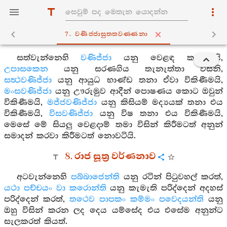
7. වණිජ‍්ජාසුත‍්තවණ‍්ණනා
සත්වැන්නෙහි
වණිජ්ජා
යනු වෙළඳ කටයුතුයි,
උපාසකෙන
යනු සරණගිය තැනැත්තා විසිනි,
සත්‍ථවණිජ්ජා
යනු ආයුධ භාණ්ඩ තනා ඒවා විකිණීමයි,
මංසවණිජ්ජා
යනු ඌරුමුව ආදීන් පොෂණය කොට ඔවුන්
විකිණීමයි,
මජ්ජවණිජ්ජා
යනු කිසියම් මද්‍යයක් තනා එය
විකිණීමයි,
විසවණිජ්ජා
යනු විෂ තනා එය විකිණීමයි,
මෙසේ මේ සියලු වෙළදාම් තමා විසින් කිරීමටත් අනුන්
සමාදන් කරවා කිරීමටත් නොවටියි.
8. රාජ සූත්‍ර වර්ණනාව
අටවැන්නෙහි
පබ්බාජෙන්ති
යනු රටින් පිටුවහල් කරත්,
යථා පච්චයං වා කරොන්ති
යනු කැමැති පරිද්දෙන් අදහස්
පරිද්දෙන් කරත්,
තථෙව පාපකං කම්මං පවෙදයන්ති
යනු
ඔහු විසින් කරන ලද දෙය යම්සේද එය එසේම අනුන්ට
සැලකරත් කියත්.