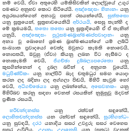
නම් වෙයි, ඒවා අතුරෙහි යම්කිසිවකින් ලොල්වූයේ උගුර
පමණට අනුභව කොට සිටියේයි.
අඤ්ඤෙසං හිනානං
යනු
අග්‍රරසයන්ගෙන් අන්‍යවූ පහත් රසයන්ගේයි,
සුත්තසො
යනු සූත්‍රයෙන්, සූත්‍රභාවයෙනියි
අර්ථයයි,
සෙසු තැන්හි ද
මේ ක්‍රමයමයි,
තතො තතො
යනු සූත්‍රාදියෙහි ඒ ඒ තැනින්
යනුයි,
අඤ්ඤෙසං පුථුසමණබ්‍රාහ්මණප්පවාදානං
යනු
අන්‍ය වූ බොහෝ ශ්‍රමණ බ්‍රාහ්මණයන්ගේ යම් ලබ්ධි
සංඛ්‍යාත ප්‍රවාදයෝ වෙත්ද ඔවුනට කැමති නොවෙයි,
නොපතයි, ඔවුහු (ඒවා) කියනු ලබන විට ඇසීමට ද
නොකැමති වෙයි,
ජිගච්ඡා දුබ්බල්‍යපරෙතො
යනු
කුසගින්නෙන් ද දුබල බවින් ද අනුගත වූයේයි,
මධුපිණ්ඩිකං
යනු හාල්පිටි බැද චතුමධුර සමඟ යොදා
කරන ලද බදිනා ලද අග්ගලා පිඬයි, මිහිරි කැවුම හෝ
වෙයි,
අධිගච්ඡෙය්‍ය
යනු ලබන්නේය,
අසෙවනකං
යනු
මිහිරිබව කරනු සඳහා වෙනත් රසයකින් නුමුසුවූ ඔදවත්
ප්‍රණීත රසයයි,
හරිචන්දනස්ස
යනු රත්වන් සඳුනේයි,
ලොහිතචන්දනස්ස
යන රන්වන් සඳුනේයි,
සුරභිගන්ධං
යනු සුවඳයි,
දරථ
යනාදිය සසර උවදුරු සසර වෙහෙස
සසර දැවිලිය,
උදානං උදානෙසි
යනු (සතුටු) වදනක්