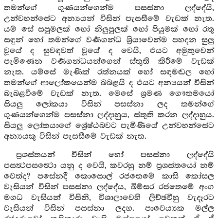
තමන්ගේ ගුණයන්ගෙන්ම පසස්නා ලද්දේයි,
උන්වහන්සේට අන්‍යයන් විසින් පැසසීමේ වැඩක් නැත.
යම් සේ සපුමලක් හෝ නිලුපුලක් හෝ පියුමක් හෝ රතු
සඳුන් හෝ තමන්ගේ වර්‍ණගන්ධ ශ්‍රියාවෙන්ම පහදන සුලු
වූයේ ද සුවඳවත් වූයේ ද වෙයි, එයට අමුතුවෙන්
පැමිණෙන වර්‍ණගන්ධයන්ගෙන් ස්තුති කිරීමේ වැඩක්
නැත. යම්සේ මැණික් රත්නයක් හෝ සඳමඬල හෝ
තමන්ගේ ආලෝකයෙන්ම බබළයි ද එයට අන්‍යයන් විසින්
බැබළවීමේ වැඩක් නැත. මෙසේ ශ්‍රමණ ගෞතමයෝ
සියලු ලෝකයා විසින් පසස්නා ලද තමන්ගේ
ගුණයන්ගෙන්ම පසස්නා ලද්දාහුය, ස්තුති කරන ලද්දාහුය.
සියලු ලෝකයාගේ ශ්‍රේෂ්ඨබවට පැමිණියේ උන්වහන්සේට
අන්‍යයකු විසින් පැසසීමේ වැඩක් නැත.
ප්‍රශස්තයන් විසින් හෝ පසස්නා ලද්දේයි
පසත්‍ථපසත්‍ථො යනු ද වෙයි, කවරහු නම් ප්‍රශස්තයෝ නම්
වෙත්ද? පසේනදී කොසොල් රජතෙමේ කාසි කෝසල
වැසියන් විසින් පසස්නා ලද්දේය, බිම්සර රජතෙමේ අංග
මගධ වැසියන් විසිනි, විශාලාවෙහි ලිච්ඡවීහු වැදෑරට
වැසියන් විසින් පසස්නා ලදහ. පාවෙය්‍යක මල්ල