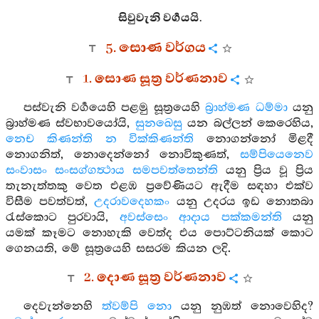
සිවුවැනි වර්‍ගයයි.
5. සොණ වර්ගය
1. සොණ සූත්‍ර වර්ණනාව
පස්වැනි වර්‍ගයෙහි පළමු සූත්‍රයෙහි
බ්‍රාහ්මණ ධම්මා
යනු
බ්‍රාහ්මණ ස්වභාවයෝයි,
සුනඛෙසු
යන බල්ලන් කෙරෙහිය,
නෙච කිණන්ති න වික්කිණන්ති
නොගන්නෝ මිළදී
නොගනිත්, නොදෙන්නෝ නොවිකුණත්,
සම්පියෙනෙව
සංවාසං සංසග්ගත්‍ථාය සමපවත්තෙන්ති
යනු ප්‍රිය වූ ප්‍රිය
තැනැත්තකු වෙත එළඹ ප්‍රවේණියට ඇදීම සඳහා එක්ව
විසීම පවත්වත්,
උදරාවදෙහකං
යනු උදරය ඉඩ නොතබා
රැස්කොට පුරවායි,
අවස්සෙං ආදාය පක්කමන්ති
යනු
යමක් කෑමට නොහැකි වෙත්ද එය පොට්ටනියක් කොට
ගෙනයති, මේ සූත්‍රයෙහි සසරම කියන ලදි.
2. දොණ සූත්‍ර වර්ණනාව
දෙවැන්නෙහි
ත්වම්පි නො
යනු නුඹත් නොවෙහිද?