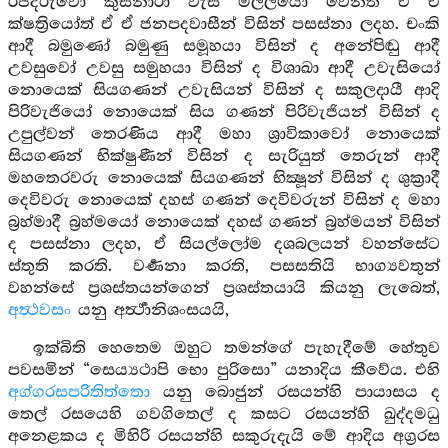
රජදරුවෝ කුසිනාරා වැසි මල්ලයෝ වෙනත් ඒ ඒ
ක්ෂත්‍රියෝත් ඒ ඒ ජනපදවාසීන් විසින් පසස්නා ලදහ. චංකි
ආදී බමුණෝ බමුණු සමූහයා විසින් ද අනේපිඬු ආදී
උවසුවෝ උවසු සමුහයා විසින් ද විශාඛා ආදී උවැසියෝ
නොයෙක් සියගණන් උවැසියන් විසින් ද සකුලදායී ආදි
පිරිවැජියෝ නොයෙක් සිය ගණන් පිරිවැජියන් විසින් ද
උපුල්වන් තෙරණිය ආදී මහා ශ්‍රාවිකාවෝ නොයෙක්
සියගණන් භික්ෂුණීන් විසින් ද සැරියුත් තෙරුන් ආදී
මහතෙරවරු නොයෙක් සියගණන් භික්‍ෂූන් විසින් ද ශුක්‍රාදී
දෙවිවරු නොයෙක් දහස් ගණන් දෙවිවරුන් විසින් ද මහා
බ්‍රහ්මාදී බ්‍රහ්මයෝ නොයෙක් දහස් ගණන් බ්‍රහ්මයන් විසින්
ද පසස්නා ලදහ, ඒ සියල්ලෝම දශබලයන් වහන්සේට
ස්තුති කරති. වර්‍ණනා කරති, පසසතියි භාග්‍යවතුන්
වහන්සේ ප්‍රශස්තයන්ගෙන් ප්‍රශස්තයායි කියනු ලැබෙත්,
අත්‍ථවසං
යනු අර්‍ත්‍ථානිශංසයයි,
ඉක්බිති හෙතෙම ඔහුට තමන්ගේ පැහැදීමේ හේතුව
පවසමින් “සෙය්‍යථාපි භො පුරිසො” යනාදිය කීවේය. එහි
අග්ගරසපරිතිත්තො
යනු බොජුන් රසයන්හි පායාසය ද
තෙල් රසයෙහි ගවගිතෙල් ද කසට රසයන්හි ඛුද්දමධු
අනෙළකය ද මිහිරි රසයන්හි සකුරුදැයි මේ ආදිය අග්‍රරස