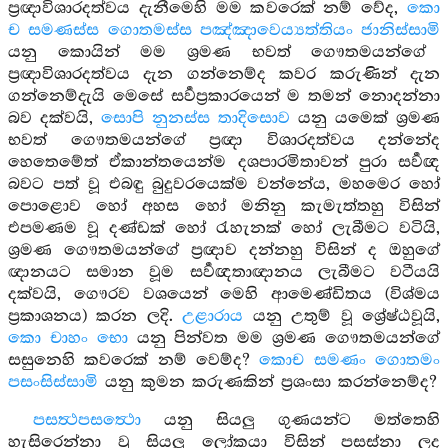
ප්‍රඥාවිශාරදත්වය දැනීමෙහි මම කවරෙක් නම් වේද,
කො
ච සමණස්ස ගොතමස්ස පඤ්ඤාවෙය්‍යත්තියං ජානිස්සාමි
යනු කොයින් මම ශ්‍රමණ භවත් ගෞතමයන්ගේ
ප්‍රඥාවිශාරදත්වය දැන ගන්නෙම්ද කවර කරුණින් දැන
ගන්නෙම්දැයි මෙසේ සර්‍වප්‍රකාරයෙන් ම තමන් නොදන්නා
බව දක්වයි,
සොපි නුනස්ස තාදිසොව
යනු යමෙක් ශ්‍රමණ
භවත් ගෞතමයන්ගේ ප්‍රඥා විශාරදත්වය දන්නේද
හෙතෙමේත් ඒකාන්තයෙන්ම දශපාරමිතාවන් පුරා සර්‍වඥ
බවට පත් වූ එබඳු බුදුවරයෙක්ම වන්නේය, මහමෙර හෝ
පොළොව හෝ අහස හෝ මනිනු කැමැත්තහු විසින්
එපමණම වූ දණ්ඩක් හෝ රැහැනක් හෝ ලැබීමට වටියි,
ශ්‍රමණ ගෞතමයන්ගේ ප්‍රඥාව දන්නහු විසින් ද ඔහුගේ
ඥානයට සමාන වූම සර්‍වඥතාඥානය ලැබීමට වටීයයි
දක්වයි, ගෞරව වශයෙන් මෙහි ආමෙණ්ඩිතය (විශ්මය
ප්‍රකාශනය) කරන ලදි.
උළාරාය
යනු උතුම් වූ ශ්‍රේෂ්ඨවූයි,
කො චාහං භො
යනු පින්වත මම ශ්‍රමණ ගෞතමයන්ගේ
සසුනෙහි කවරෙක් නම් වෙම්ද?
කොච සමණං ගොතමං
පසංසිස්සාමි
යනු කුමන කරුණකින් ප්‍රශංසා කරන්නෙම්ද?
පසත්‍ථපසත්‍ථො
යනු සියලු ගුණයන්ට මත්තෙහි
හැසිරෙන්නා වූ සියලු ලෝකයා විසින් පසස්නා ලද