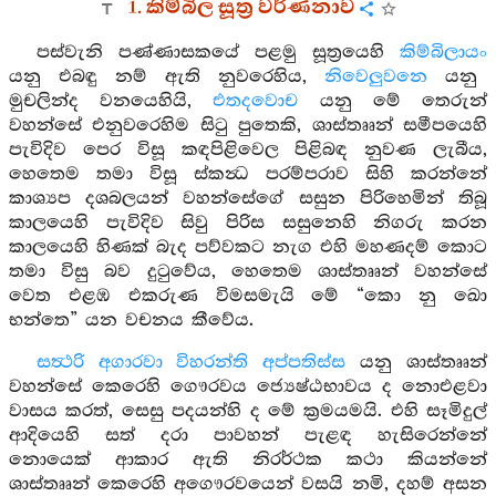
1. කිම්බිල සූත්‍ර වර්ණනාව
පස්වැනි පණ්ණාසකයේ පළමු සූත්‍රයෙහි
කිම්බිලායං
යනු එබඳු නම් ඇති නුවරෙහිය,
නිවෙලුවනෙ
යනු
මුචලින්ද වනයෙහියි,
එතදවොච
යනු මේ තෙරුන්
වහන්සේ එනුවරෙහිම සිටු පුතෙකි, ශාස්තෲන් සමීපයෙහි
පැවිදිව පෙර විසූ කඳපිළිවෙල පිළිබඳ නුවණ ලැබීය,
හෙතෙම තමා විසූ ස්කන්‍ධ පරම්පරාව සිහි කරන්නේ
කාශ්‍යප දශබලයන් වහන්සේගේ සසුන පිරිහෙමින් තිබූ
කාලයෙහි පැවිදිව සිවු පිරිස සසුනෙහි නිගරු කරන
කාලයෙහි හිණක් බැද පව්වකට නැග එහි මහණදම් කොට
තමා විසු බව දුටුවේය, හෙතෙම ශාස්තෲන් වහන්සේ
වෙත එළඹ එකරුණ විමසමැයි මේ “කො නු ඛො
භන්තෙ” යන වචනය කීවේය.
සත්‍ථරි අගාරවා විහරන්ති අප්පතිස්ස
යනු ශාස්තෲන්
වහන්සේ කෙරෙහි ගෞරවය ජ්‍යෙෂ්ඨභාවය ද නොඑළවා
වාසය කරත්, සෙසු පදයන්හි ද මේ ක්‍රමයමයි. එහි සෑමිදුල්
ආදියෙහි සත් දරා පාවහන් පැළඳ හැසිරෙන්නේ
නොයෙක් ආකාර ඇති නිරර්ථක කථා කියන්නේ
ශාස්තෲන් කෙරෙහි අගෞරවයෙන් වසයි නමි, දහම් අසන