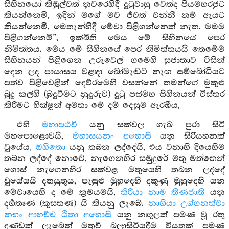
සිහිනයෝ කිඹුල්වත් නුවරෙහිදී දුටුවාහු වෙත්ද පියමහරජුට
කියන්නෙමි, ඉදින් මගේ මව ජීවත් වන්නී නම් ඇයට
කියන්නෙමි, මෙතැන්හිදී මේවා පිළිගන්නෙක් නැත. මමම
පිළිගන්නෙමි”, ඉක්බිති මෙය මේ සිහිනයේ පෙර
නිමිත්තය. මෙය මේ සිහිනයේ පෙර නිමිත්තයයි තෙමේම
සිහිනයන් පිළිගෙන උරුවෙල් ගමෙහි සුජාතාව විසින්
දෙන ලද පායාසය වළඳා බෝමැඬට නැඟ සම්බෝධියට
පත්ව පිළිවෙළින් දෙව්රමෙහි වසන්නේ තමන්ගේ මුකුළු
බුදු කල්හි (බුදුවීමට නුදුරුව) දුටු පස්මහ සිහිනයන් විස්තර
කිරීමට භික්ෂූන් අමතා මේ දම් දෙසුම ඇරඹීය,
එහි
මහාපඨවි
යනු සක්වල ගැබ පුරා සිටි
මහපොළොවයි,
මහාසයනං අහොසි
යනු සිරියහනක්
වූයේය
, ඔහිතො
යනු තබන ලද්දේයි, එය වනාහි දියෙහිම
තබන ලද්දේ නොවේ, නැගෙනහිර සමුදුරේ මතු මත්තෙන්
ගොස් නැගෙනහිර සක්වළ මතුයෙහි තබන ලද්දේ
වූයේයයි දතයුතුය, පැසුළු මුහුදෙහි දකුණු මුහුදෙහි යන
මේවායෙහි ද මේ ක්‍රමයමයි,
තිරියා නාම තිණජාති
යනු
දර්‍භතෘණ (කුසතණ) යි කියනු ලැබේ.
නාභියා උග්ගනත්වා
නභං ආහච්ච ඨිතා අහොසි
යනු නඟුලක් පමණ වූ රතු
දණ්ඩක් ලැබෙන් මතුවී බලාසිටියදීම වියතක් පමණ