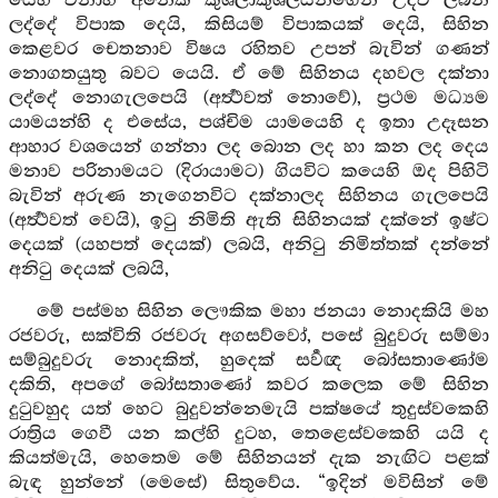
යෙහි වනාහි අනෙක් කුශලාකුශලයන්ගෙන් උදව් ලබන
ලද්දේ විපාක දෙයි, කිසියම් විපාකයක් දෙයි, සිහින
කෙළවර චෙතනාව විෂය රහිතව උපන් බැවින් ගණන්
නොගතයුතු බවට යෙයි. ඒ මේ සිහිනය දහවල දක්නා
ලද්දේ නොගැලපෙයි (අර්‍ත්‍ථවත් නොවේ), ප්‍රථම මධ්‍යම
යාමයන්හි ද එසේය, පශ්චිම යාමයෙහි ද ඉතා උදෑසන
ආහාර වශයෙන් ගන්නා ලද බොන ලද හා කන ලද දෙය
මනාව පරිනාමයට (දිරායාමට) ගියවිට කයෙහි ඔද පිහිටි
බැවින් අරුණ නැගෙනවිට දක්නාලද සිහිනය ගැලපෙයි
(අර්‍ත්‍ථවත් වෙයි), ඉටු නිමිති ඇති සිහිනයක් දක්නේ ඉෂ්ට
දෙයක් (යහපත් දෙයක්) ලබයි, අනිටු නිමිත්තක් දන්නේ
අනිටු දෙයක් ලබයි,
මේ පස්මහ සිහින ලෞකික මහා ජනයා නොදකියි මහ
රජවරු, සක්විති රජවරු අගසව්වෝ, පසේ බුදුවරු සම්මා
සම්බුදුවරු නොදකිත්, හුදෙක් සර්‍වඥ බෝසතාණෝම
දකිති, අපගේ බෝසතාණෝ කවර කලෙක මේ සිහින
දුටුවහුද යත් හෙට බුදුවන්නෙමැයි පක්ෂයේ තුදුස්වකෙහි
රාත්‍රිය ගෙවී යන කල්හි දුටහ, තෙළෙස්වකෙහි යයි ද
කියත්මැයි, හෙතෙම මේ සිහිනයන් දැක නැඟිට පළක්
බැඳ හුන්නේ (මෙසේ) සිතුවේය. “ඉදින් මවිසින් මේ