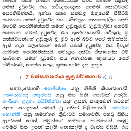
හිමවත් පර්‍වත රාජයා කොට්ටයක් බවට පත්වීම පිළිබඳ
යමක් දුටුවේද එය සර්‍වඥතාඥාන නැමති කොට්ටයට
පෙරනිමිත්තයි, අත්පා සතර සක්වළ මතුයෙහි පිහිටීම්
සංඛ්‍යාත යමක් දුටුවේද එය ධර්‍මචක්‍රය නොපෙරලිය හැකි
බවෙහි පෙරනිමිත්තයි තමන් උඩුකුරුව (උඩුබැලිව) හෙවීම්
සංඛ්‍යාත යමක් දුටුවේද එය තුන්භවයන්හි යටිකුරු වූ
සත්ත්වයන්ගේ උඩුකුරු වූ මුව ඇති බවට පෙර නිමිත්තයි,
ඇස් හැර බලන්නාක් මෙන් යමක් දුටුවේද එය දිවැස්
ලැබීමේ පෙරනිමිත්තයි, භවාග්‍රය දක්වා ඒකාලෝක වීම්
සංඛ්‍යාත යමක් දුටුවේද එය අනාවරණ ඥානයට පෙර
නිමිත්තයි, සෙස්ස පෙළ ක්‍රමයෙන්ම දත යුතුය.
7. වස්සනතරාය සූත්‍ර වර්ණනාව
සත්වැන්නෙහි
නෙමිත්තා
යනු නිමිති කියන්නෝයි
,
තෙජොධාතු පකුප්පති
යනු මහ ගිනි ගොඩක් උපදියි,
පාණිනා උදකං පටිච්ඡිත්වා
යනු උපන්, සෘතුවෙන් හටගත්
ජලය යොදුනක් පමණ වු අතින් පිළිගෙනයි,
පමත්තා
හොන්ති
යනු තමන්ගේ ක්‍රීඩාවට පමාවෙති. පහවූ සිහිය
ඇත්තෝ වෙත්, ඔවුන්ගේ සත්කාය කාමයෙන් සතුටු
වෙමුයි සිත උපන් කල්හි නොකල්හි ද වැස්ස වසියි, එය