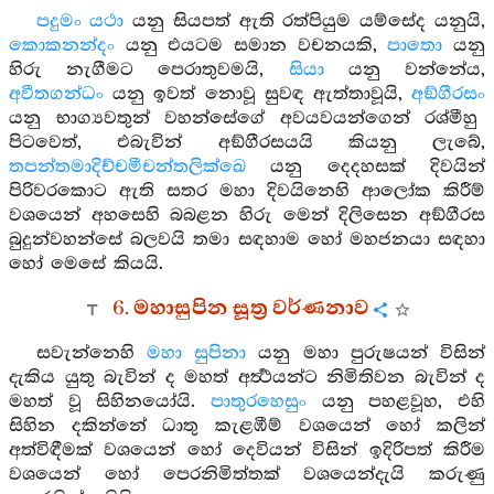
පදුමං යථා
යනු සියපත් ඇති රත්පියුම යම්සේද යනුයි,
කොකනන්දං
යනු එයටම සමාන වචනයකි,
පාතො
යනු
හිරු නැගීමට පෙරාතුවමයි,
සියා
යනු වන්නේය,
අවීතගන්ධං
යනු ඉවත් නොවූ සුවඳ ඇත්තාවූයි,
අඞ්ගීරසං
යනු භාග්‍යවතුන් වහන්සේගේ අවයවයන්ගෙන් රශ්මීහු
පිටවෙත්, එබැවින් අඞ්ගීරසයයි කියනු ලැබේ,
තපන්තමාදිච්චමීචන්තලික්ඛෙ
යනු දෙදහසක් දිවයින්
පිරිවරකොට ඇති සතර මහා දිවයිනෙහි ආලෝක කිරීම්
වශයෙන් අහසෙහි බබළන හිරු මෙන් දිලිසෙන අඞ්ගීරස
බුදුන්වහන්සේ බලවයි තමා සඳහාම හෝ මහජනයා සඳහා
හෝ මෙසේ කියයි.
6. මහාසුපින සූත්‍ර වර්ණනාව
සවැන්නෙහි
මහා සුපිනා
යනු මහා පුරුෂයන් විසින්
දැකිය යුතු බැවින් ද මහත් අර්‍ත්‍ථයන්ට නිමිතිවන බැවින් ද
මහත් වූ සිහිනයෝයි.
පාතුරහෙසුං
යනු පහළවූහ, එහි
සිහින දකින්නේ ධාතු කැළඹීම් වශයෙන් හෝ කලින්
අත්විඳීමක් වශයෙන් හෝ දෙවියන් විසින් ඉදිරිපත් කිරීම
වශයෙන් හෝ පෙරනිමිත්තක් වශයෙන්දැයි කරුණු