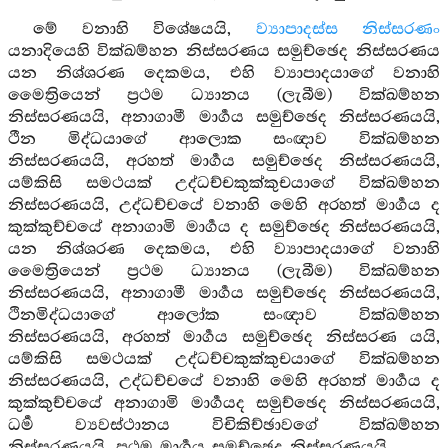
මේ වනාහි විශේෂයයි,
ව්‍යාපාදස්ස නිස්සරණං
යනාදියෙහි වික්ඛම්හන නිස්සරණය සමුච්ඡෙද නිස්සරණය
යන නිශ්ශරණ දෙකමය, එහි ව්‍යාපාදයාගේ වනාහි
මෛත්‍රියෙන් ප්‍රථම ධ්‍යානය (ලැබීම) වික්ඛම්හන
නිස්සරණයයි, අනාගාමී මාර්‍ගය සමුච්ඡෙද නිස්සරණයයි,
ථීන මිද්ධයාගේ ආලොක සංඥාව වික්ඛම්හන
නිස්සරණයයි, අරහත් මාර්‍ගය සමුච්ඡෙද නිස්සරණයයි,
යම්කිසි සමථයක් උද්ධච්චකුක්කුචයාගේ වික්ඛම්හන
නිස්සරණයයි, උද්ධච්චයේ වනාහි මෙහි අරහත් මාර්‍ගය ද
කුක්කුච්චයේ අනාගාමි මාර්‍ගය ද සමුච්ඡෙද නිස්සරණයයි,
යන නිශ්ශරණ දෙකමය, එහි ව්‍යාපාදයාගේ වනාහි
මෛත්‍රියෙන් ප්‍රථම ධ්‍යානය (ලැබීම) වික්ඛම්හන
නිස්සරණයයි, අනාගාමී මාර්‍ගය සමුච්ඡෙද නිස්සරණයයි,
ථිනමිද්ධයාගේ ආලෝක සංඥාව වික්ඛම්හන
නිස්සරණයයි, අරහත් මාර්‍ගය සමුච්ඡෙද නිස්සරණ යයි,
යම්කිසි සමථයක් උද්ධච්චකුක්කුචයාගේ වික්ඛම්හන
නිස්සරණයයි, උද්ධච්චයේ වනාහි මෙහි අරහත් මාර්‍ගය ද
කුක්කුච්චයේ අනාගාමි මාර්‍ගයද සමුච්ඡෙද නිස්සරණයයි,
ධර්‍ම ව්‍යවස්ථානය විචිකිච්ඡාවගේ වික්ඛම්හන
නිස්සරණයයි, ප්‍රථම මාර්‍ගය සමුච්ඡෙද නිස්සරණයයි,