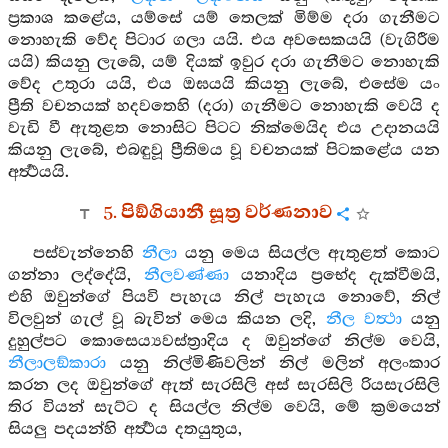
ප්‍රකාශ කළේය, යම්සේ යම් තෙලක් මිම්ම දරා ගැනීමට
නොහැකි වේද පිටාර ගලා යයි. එය අවසෙකයයි (වැගිරීම
යයි) කියනු ලැබේ, යම් දියක් ඉවුර දරා ගැනීමට නොහැකි
වේද උතුරා යයි, එය ඔඝයයි කියනු ලැබේ, එසේම යං
ප්‍රීති වචනයක් හදවතෙහි (දරා) ගැනීමට නොහැකි වෙයි ද
වැඩි වී ඇතුළත නොසිට පිටට නික්මෙයිද එය උදානයයි
කියනු ලැබේ, එබඳුවූ ප්‍රීතිමය වූ වචනයක් පිටකළේය යන
අර්‍ත්‍ථයයි.
5. පිඞ්ගියානී සූත්‍ර වර්ණනාව
පස්වැන්නෙහි
නීලා
යනු මෙය සියල්ල ඇතුළත් කොට
ගන්නා ලද්දේයි,
නීලවණ්ණා
යනාදිය ප්‍රභේද දැක්වීමයි,
එහි ඔවුන්ගේ පියවි පැහැය නිල් පැහැය නොවේ, නිල්
විලවුන් ගැල් වූ බැවින් මෙය කියන ලදි,
නීල වත්‍ථා
යනු
දුහුල්පට කොසෙය්‍යවස්ත්‍රාදිය ද ඔවුන්ගේ නිල්ම වෙයි,
නීලාලඞ්කාරා
යනු නිල්මිණිවලින් නිල් මලින් අලංකාර
කරන ලද ඔවුන්ගේ ඇත් සැරසිලි අස් සැරසිලි රියසැරසිලි
තිර වියන් සැට්ට ද සියල්ල නිල්ම වෙයි, මේ ක්‍රමයෙන්
සියලු පදයන්හි අර්‍ත්‍ථය දතයුතුය,