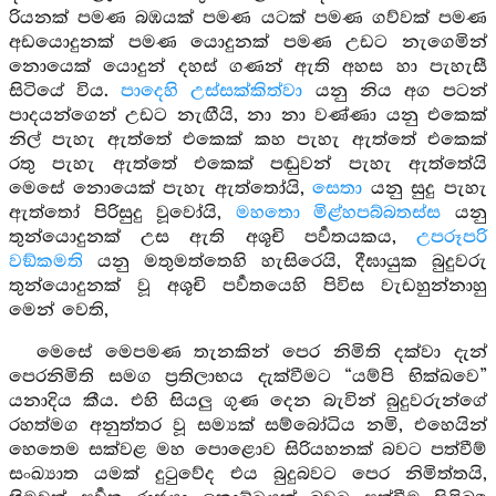
රියනක් පමණ බඹයක් පමණ යටක් පමණ ගව්වක් පමණ
අඩයොදුනක් පමණ යොදුනක් පමණ උඩට නැගෙමින්
නොයෙක් යොදුන් දහස් ගණන් ඇති අහස හා පැහැසී
සිටියේ විය.
පාදෙහි උස්සක්කිත්වා
යනු නිය අග පටන්
පාදයන්ගෙන් උඩට නැඟීයි, නා නා වණ්ණා යනු එකෙක්
නිල් පැහැ ඇත්තේ එකෙක් කහ පැහැ ඇත්තේ එකෙක්
රතු පැහැ ඇත්තේ එකෙක් පඬුවන් පැහැ ඇත්තේයි
මෙසේ නොයෙක් පැහැ ඇත්තෝයි,
සෙතා
යනු සුදු පැහැ
ඇත්තෝ පිරිසුදු වූවෝයි,
මහතො මිළ්හපබ්බතස්ස
යනු
තුන්යොදුනක් උස ඇති අශූචි පර්‍වතයකය,
උපරූපරි
වඞ්කමති
යනු මතුමත්තෙහි හැසිරෙයි, දීඝායුක බුදුවරු
තුන්යොදුනක් වූ අශූචි පර්‍වතයෙහි පිවිස වැඩහුන්නාහු
මෙන් වෙති,
මෙසේ මෙපමණ තැනකින් පෙර නිමිති දක්වා දැන්
පෙරනිමිති සමග ප්‍රතිලාභය දැක්වීමට “යම්පි භික්ඛවෙ”
යනාදිය කීය. එහි සියලු ගුණ දෙන බැවින් බුදුවරුන්ගේ
රහත්මග අනුත්තර වූ සම්‍යක් සම්බෝධිය නමි, එහෙයින්
හෙතෙම සක්වළ මහ පොළොව සිරියහනක් බවට පත්වීම්
සංඛ්‍යාත යමක් දුටුවේද එය බුදුබවට පෙර නිමිත්තයි,