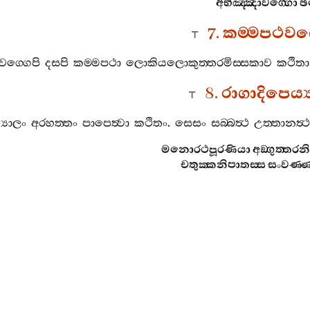
අභිඤ‍්ඤාවග‍්ගො
ඡ
7.
කම‍්මපථවග
වග‍්ගෙපි
දසපි
කම‍්මපථා
ලොකියලොකුත‍්තරමිස‍්සකාව
කථිතා
8.
රාගාදිපෙය්‍
‍යාලං
අරහත‍්තං
පාපෙත්‍වා
කථිතං
.
සෙසං
සබ‍්බත්‍ථ
උත‍්තානත්‍
මනොරථපූරණියා
අඞ‍්ගුත‍්තර
චතුක‍්කනිපාතස‍්ස
සංවණ‍්