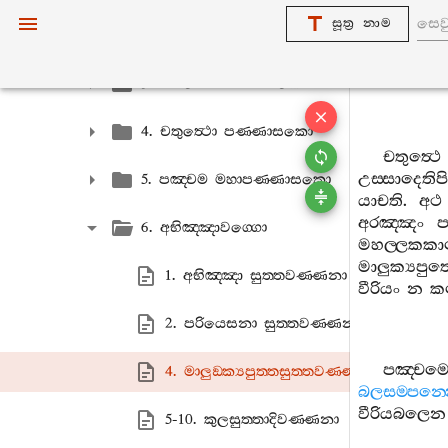
සූත්‍ර නාම
2. දුතියො පණ‍්ණාසකො
3. තතියො පණ‍්ණාසකො
4. චතුත්‍ථො පණ‍්ණාසකො
චතුත්‍ථෙ
උස‍්සාදෙතිපි
5. පඤ‍්චම මහාපණ‍්ණාසකො
යාචති
.
අථ
අරඤ‍්ඤං
ප
6. අභිඤ‍්ඤාවග‍්ගො
මහල‍්ලකක
මාලුක්‍යපුත
1. අභිඤ‍්ඤා සුත‍්තවණ‍්ණනා
වීරියං
න
ක
2. පරියෙසනා සුත‍්තවණ‍්ණනා
පඤ‍්චම
4. මාලුඞ‍්ක්‍යපුත‍්තසුත‍්තවණ‍්ණනා
බලසම‍්පන‍
වීරියබලෙන
5-10. කුලසුත‍්තාදිවණ‍්ණනා