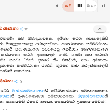
පාළි
සිංහල
‍්තවණ‍්ණනා
එතස‍්මිං
තව
ඔවාදයාචනෙ
.
ඉමිනා
ථෙරං
අපසාදෙතිපි
්ඡා
මහල‍්ලකකාලෙ
අරඤ‍්ඤවාසං
පත්‍ථෙන‍්තො
කම‍්මට‍්ඨානං
ුම‍්හෙපි
තරුණකාලෙ
පච‍්චයෙසු
ලග‍්ගිත්‍වා
මහල‍්ලකකාලෙ
භණන‍්තො
ථෙරං
අපසාදෙති
නාම
.
යස‍්මා
පන
ථෙරො
්මා
භගවා
“
එත්‍ථ
දහරෙ
කිං
වක‍්ඛාම
,
අයං
අම‍්හාකං
තුකාමො
කම‍්මට‍්ඨානං
යාචති
.
තුම‍්හෙ
තාව
තරුණකාලෙපි
නාමාති
යොජනා
.
ණ‍්ණනා
ට‍්ඨෙ
වණ‍්ණසම‍්පන‍්නො
ති
සරීරවණ‍්ණෙන
සමන‍්නාගතො
.
පන‍්නො
ති
ගුණවණ‍්ණෙන
සමන‍්නාගතො
.
බලසම‍්පන‍්නො
ති
තො
.
සත‍්තමෙපි
එසෙව
නයො
.
සෙසමෙත්‍ථ
උත‍්තානමෙවාති
.