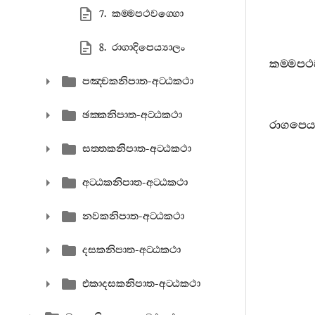
7. කම‍්මපථවග‍්ගො
8. රාගාදිපෙය්‍යාලං
කම‍්මපථ
පඤ‍්චකනිපාත-අට‍්ඨකථා
ඡක‍්කනිපාත-අට‍්ඨකථා
රාගපෙය්
සත‍්තකනිපාත-අට‍්ඨකථා
අට‍්ඨකනිපාත-අට‍්ඨකථා
නවකනිපාත-අට‍්ඨකථා
දසකනිපාත-අට‍්ඨකථා
එකාදසකනිපාත-අට‍්ඨකථා