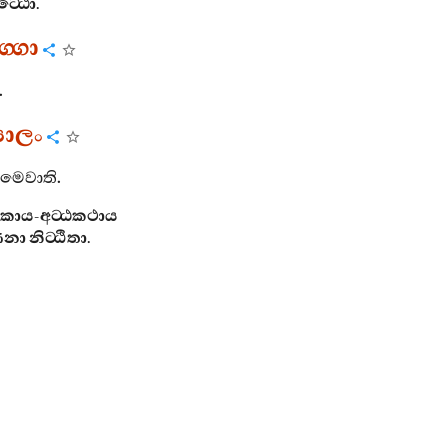
ට‍්ඨො
.
‍්ගො
.
යාලං
ථමෙවාති
.
නිකාය
-
අට‍්ඨකථාය
ණනා
නිට‍්ඨිතා
.