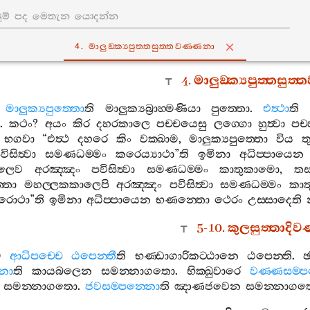
4. මාලුඞ‍්ක්‍යපුත‍්තසුත‍්තවණ‍්ණනා
4.
මාලුඞ‍්ක්‍යපුත‍්තසුත
මාලුක්‍යපුත‍්තො
ති
මාලුක්‍යබ්‍රාහ‍්මණියා
පුත‍්තො
.
එත්‍ථා
ති
.
කථං
?
අයං
කිර
දහරකාලෙ
පච‍්චයෙසු
ලග‍්ගො
හුත්‍වා
පච‍
භගවා
“
එත්‍ථ
දහරෙ
කිං
වක‍්ඛාම
,
මාලුක්‍යපුත‍්තො
විය
ත
විසිත්‍වා
සමණධම‍්මං
කරෙය්‍යාථා
”
ති
ඉමිනා
අධිප‍්පායෙන
ාලෙව
අරඤ‍්ඤං
පවිසිත්‍වා
සමණධම‍්මං
කාතුකාමො
,
තස‍
‍්තො
මහල‍්ලකකාලෙපි
අරඤ‍්ඤං
පවිසිත්‍වා
සමණධම‍්මං
කා
රොථා
”
ති
ඉමිනා
අධිප‍්පායෙන
භණන‍්තො
ථෙරං
උස‍්සාදෙති
5-10.
කුලසුත‍්තාදිව
ෙ
ආධිපච‍්චෙ
ඨපෙන‍්තී
ති
භණ‍්ඩාගාරිකට‍්ඨානෙ
ඨපෙන‍්ති
.
ඡ
්නො
ති
කායබලෙන
සමන‍්නාගතො
.
භික‍්ඛුවාරෙ
වණ‍්ණසම‍්
සමන‍්නාගතො
.
ජවසම‍්පන‍්නො
ති
ඤාණජවෙන
සමන‍්නාග