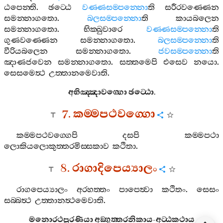
ඨපෙන‍්ති
.
ඡට‍්ඨෙ
වණ‍්ණසම‍්පන‍්නො
ති
සරීරවණ‍්ණෙන
සමන‍්නාගතො
.
බලසම‍්පන‍්නො
ති
කායබලෙන
සමන‍්නාගතො
.
භික‍්ඛුවාරෙ
වණ‍්ණසම‍්පන‍්නො
ති
ගුණවණ‍්ණෙන
සමන‍්නාගතො
.
බලසම‍්පන‍්නො
ති
වීරියබලෙන
සමන‍්නාගතො
.
ජවසම‍්පන‍්නො
ති
ඤාණජවෙන
සමන‍්නාගතො
.
සත‍්තමෙපි
එසෙව
නයො
.
සෙසමෙත්‍ථ
උත‍්තානමෙවාති
.
අභිඤ‍්ඤාවග‍්ගො
ඡට‍්ඨො
.
7.
කම‍්මපථවග‍්ගො
කම‍්මපථවග‍්ගෙපි
දසපි
කම‍්මපථා
ලොකියලොකුත‍්තරමිස‍්සකාව
කථිතා
.
8.
රාගාදිපෙය්‍යාලං
රාගපෙය්‍යාලං
අරහත‍්තං
පාපෙත්‍වා
කථිතං
.
සෙසං
සබ‍්බත්‍ථ
උත‍්තානත්‍ථමෙවාති
.
මනොරථපූරණියා
අඞ‍්ගුත‍්තරනිකාය
-
අට‍්ඨකථාය