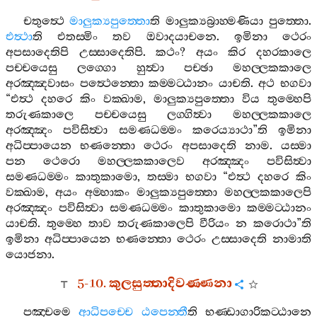
චතුත්‍ථෙ
මාලුක්‍යපුත‍්තො
ති
මාලුක්‍යබ්‍රාහ‍්මණියා
පුත‍්තො
.
එත්‍ථා
ති
එතස‍්මිං
තව
ඔවාදයාචනෙ
.
ඉමිනා
ථෙරං
අපසාදෙතිපි
උස‍්සාදෙතිපි
.
කථං
?
අයං
කිර
දහරකාලෙ
පච‍්චයෙසු
ලග‍්ගො
හුත්‍වා
පච‍්ඡා
මහල‍්ලකකාලෙ
අරඤ‍්ඤවාසං
පත්‍ථෙන‍්තො
කම‍්මට‍්ඨානං
යාචති
.
අථ
භගවා
“
එත්‍ථ
දහරෙ
කිං
වක‍්ඛාම
,
මාලුක්‍යපුත‍්තො
විය
තුම‍්හෙපි
තරුණකාලෙ
පච‍්චයෙසු
ලග‍්ගිත්‍වා
මහල‍්ලකකාලෙ
අරඤ‍්ඤං
පවිසිත්‍වා
සමණධම‍්මං
කරෙය්‍යාථා
”
ති
ඉමිනා
අධිප‍්පායෙන
භණන‍්තො
ථෙරං
අපසාදෙති
නාම
.
යස‍්මා
පන
ථෙරො
මහල‍්ලකකාලෙව
අරඤ‍්ඤං
පවිසිත්‍වා
සමණධම‍්මං
කාතුකාමො
,
තස‍්මා
භගවා
“
එත්‍ථ
දහරෙ
කිං
වක‍්ඛාම
,
අයං
අම‍්හාකං
මාලුක්‍යපුත‍්තො
මහල‍්ලකකාලෙපි
අරඤ‍්ඤං
පවිසිත්‍වා
සමණධම‍්මං
කාතුකාමො
කම‍්මට‍්ඨානං
යාචති
.
තුම‍්හෙ
තාව
තරුණකාලෙපි
වීරියං
න
කරොථා
”
ති
ඉමිනා
අධිප‍්පායෙන
භණන‍්තො
ථෙරං
උස‍්සාදෙති
නාමාති
යොජනා
.
5-10.
කුලසුත‍්තාදිවණ‍්ණනා
පඤ‍්චමෙ
ආධිපච‍්චෙ
ඨපෙන‍්තී
ති
භණ‍්ඩාගාරිකට‍්ඨානෙ