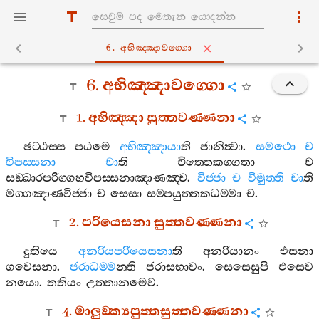
6. අභිඤ‍්ඤාවග‍්ගො
6.
අභිඤ‍්ඤාවග‍්ගො
1.
අභිඤ‍්ඤා
සුත‍්තවණ‍්ණනා
ඡට‍්ඨස‍්ස
පඨමෙ
අභිඤ‍්ඤායා
ති
ජානිත්‍වා
.
සමථො
ච
විපස‍්සනා
චා
ති
චිත‍්තෙකග‍්ගතා
ච
සඞ‍්ඛාරපරිග‍්ගහවිපස‍්සනාඤාණඤ‍්ච
.
විජ‍්ජා
ච
විමුත‍්ති
චා
ති
මග‍්ගඤාණවිජ‍්ජා
ච
සෙසා
සම‍්පයුත‍්තකධම‍්මා
ච
.
2.
පරියෙසනා
සුත‍්තවණ‍්ණනා
දුතියෙ
අනරියපරියෙසනා
ති
අනරියානං
එසනා
ගවෙසනා
.
ජරාධම‍්ම
න‍්ති
ජරාසභාවං
.
සෙසෙසුපි
එසෙව
නයො
.
තතියං
උත‍්තානමෙව
.
4.
මාලුඞ‍්ක්‍යපුත‍්තසුත‍්තවණ‍්ණනා