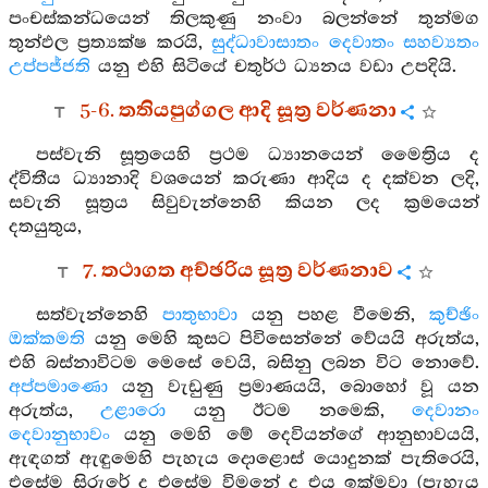
පංචස්කන්ධයෙන් තිලකුණු නංවා බලන්නේ තුන්මග
තුන්ඵල ප්‍රත්‍යක්ෂ කරයි,
සුද්ධාවාසාතං දෙවාතං සහව්‍යතං
උප්පජ්ජති
යනු එහි සිටියේ චතුර්ථ ධ්‍යනය වඩා උපදියි.
5-6. තතියපුග්ගල ආදි සූත්‍ර වර්ණනා
පස්වැනි සූත්‍රයෙහි ප්‍රථම ධ්‍යානයෙන් මෛත්‍රිය ද
ද්විතීය ධ්‍යානාදි වශයෙන් කරුණා ආදිය ද දක්වන ලදි,
සවැනි සූත්‍රය සිවුවැන්නෙහි කියන ලද ක්‍රමයෙන්
දතයුතුය,
7. තථාගත අච්ඡරිය සූත්‍ර වර්ණනාව
සත්වැන්නෙහි
පාතුභාවා
යනු පහළ වීමෙනි,
කුච්ඡිං
ඔක්කමති
යනු මෙහි කුසට පිවිසෙන්නේ වේයයි අරුත්ය,
එහි බස්නාවිටම මෙසේ වෙයි, බසිනු ලබන විට නොවේ.
අප්පමාණො
යනු වැඩුණු ප්‍රමාණයයි, බොහෝ වූ යන
අරුත්ය,
උළාරො
යනු ඊටම නමෙකි,
දෙවානං
දෙවානුභාවං
යනු මෙහි මේ දෙවියන්ගේ ආනුභාවයයි,
ඇඳගත් ඇඳුමෙහි පැහැය දොළොස් යොදුනක් පැතිරෙයි,
එසේම සිරුරේ ද එසේම විමනේ ද එය ඉක්මවා (පැහැය