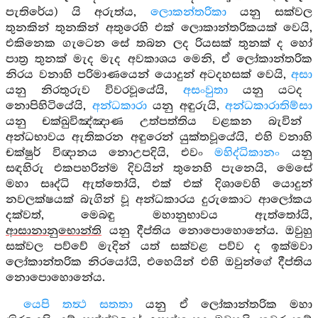
පැතිරේය) යි අරුත්ය,
ලොකන්තරිකා
යනු සක්වල
තුනකින් තුනකින් අතුරෙහි එක් ලොකාන්තරිකයක් වෙයි,
එකිනෙක ගැටෙන සේ තබන ලද රියසක් තුනක් ද හෝ
පාත්‍ර තුනක් මැද මැද අවකාශය මෙනි, ඒ ලෝකාන්තරික
නිරය වනාහි පරිමාණයෙන් යොදුන් අටදහසක් වෙයි,
අසා
යනු නිරතුරුව විවරවූයේයි,
අසංවුතා
යනු යටද
නොපිහිටියේයි,
අන්ධකාරා
යනු අඳුරුයි,
අන්ධකාරාතිම්සා
යනු චක්ඛුවිඤ්ඤාණ උත්පත්තිය වළකන බැවින්
අන්ධභාවය ඇතිකරන අඳුරෙන් යුක්තවූයේයි, එහි වනාහි
චක්ෂුර් විඥානය නොඋපදියි, එවං
මහිද්ධිකානං
යනු
සඳහිරු එකපහරින්ම දිවයින් තුනෙහි පැනෙයි, මෙසේ
මහා සෘද්ධි ඇත්තෝයි, එක් එක් දිශාවෙහි යොදුන්
නවලක්ෂයක් බැගින් වූ අන්ධකාරය දුරුකොට ආලෝකය
දක්වත්, මෙබඳු මහානුභාවය ඇත්තෝයි,
ආසානානුභොන්ති
යනු දීප්තිය නොපොහොනේය. ඔවුහු
සක්වල පව්වේ මැදින් යත් සක්වළ පව්ව ද ඉක්මවා
ලෝකාන්තරික නිරයෝයි, එහෙයින් එහි ඔවුන්ගේ දීප්තිය
නොපොහොනේය.
යෙපි තත්‍ථ සතතා
යනු ඒ ලෝකාන්තරික මහා