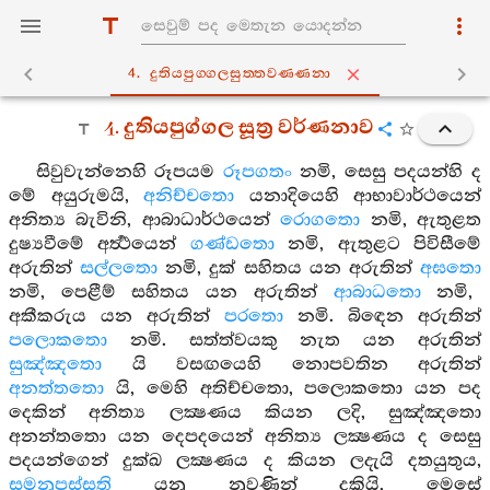
4. දුතියපුග‍්ගලසුත‍්තවණ‍්ණනා
4. දුතියපුග්ගල සූත්‍ර වර්ණනාව
සිවුවැන්නෙහි රූපයම
රූපගතං
නමි, සෙසු පදයන්හි ද
මේ අයුරුමයි,
අනිච්චතො
යනාදියෙහි ආභාවාර්ථයෙන්
අනිත්‍ය බැවිනි, ආබාධාර්ථයෙන්
රොගතො
නමි, ඇතුළත
දුෂ්‍යවීමේ අර්‍ත්‍ථයෙන්
ගණ්ඩතො
නමි, ඇතුළට පිවිසීමේ
අරුතින්
සල්ලතො
නමි, දුක් සහිතය යන අරුතින්
අඝතො
නමි, පෙළීම් සහිතය යන අරුතින්
ආබාධතො
නමි,
අකීකරුය යන අරුතින්
පරතො
නමි. බිඳෙන අරුතින්
පලොකතො
නමි. සත්ත්වයකු නැත යන අරුතින්
සුඤ්ඤතො
යි වසඟයෙහි නොපවතින අරුතින්
අනත්තතො
යි, මෙහි අතිච්චතො, පලොකතො යන පද
දෙකින් අනිත්‍ය ලක්‍ෂණය කියන ලදි, සුඤ්ඤතො
අනන්තතො යන දෙපදයෙන් අනිත්‍ය ලක්‍ෂණය ද සෙසු
පදයන්ගෙන් දුක්ඛ ලක්‍ෂණය ද කියන ලදැයි දතයුතුය,
සමනුපස්සති
යනු නුවණින් දකියි, මෙසේ