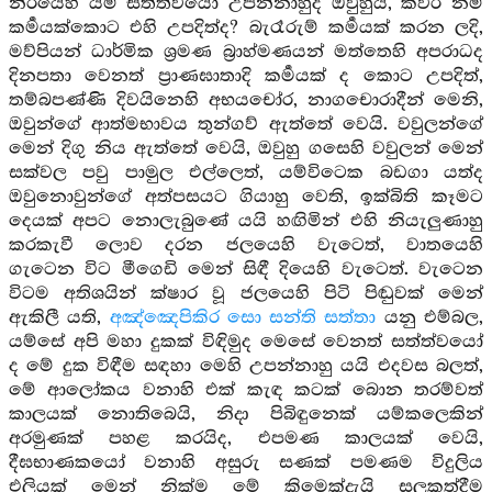
නිරයෙහි යම් සත්ත්වයෝ උපන්නාහුද ඔවුහුයි, කවර නම්
කර්‍මයක්කොට එහි උපදිත්ද? බැරෑරුම් කර්‍මයක් කරන ලදි,
මව්පියන් ධාර්මික ශ්‍රමණ බ්‍රාහ්මණයන් මත්තෙහි අපරාධද
දිනපතා වෙනත් ප්‍රාණඝාතාදි කර්‍මයක් ද කොට උපදිත්,
තම්බපණ්ණි දිවයිනෙහි අභයචෝර, නාගචොරාදීන් මෙනි,
ඔවුන්ගේ ආත්මභාවය තුන්ගව් ඇත්තේ වෙයි. වවුලන්ගේ
මෙන් දිගු නිය ඇත්තේ වෙයි, ඔවුහු ගසෙහි වවුලන් මෙන්
සක්වල පවු පාමුල එල්ලෙත්, යම්විටෙක බඩගා යත්ද
ඔවුනොවුන්ගේ අත්පසයට ගියාහු වෙති, ඉක්බිති කෑමට
දෙයක් අපට නොලැබුණේ යයි හඟිමින් එහි නියැලුණාහු
කරකැවී ලොව දරන ජලයෙහි වැටෙත්, වාතයෙහි
ගැටෙන විට මීගෙඩි මෙන් සිඳී දියෙහි වැටෙත්. වැටෙන
විටම අතිශයින් ක්ෂාර වූ ජලයෙහි පිටි පිඬුවක් මෙන්
ඇකිලී යති,
අඤ්ඤෙපිකිර සො සන්ති සත්තා
යනු එම්බල,
යම්සේ අපි මහා දුකක් විඳිමුද මෙසේ වෙනත් සත්ත්වයෝ
ද මේ දුක විඳීම සඳහා මෙහි උපන්නාහු යයි එදවස බලත්,
මේ ආලෝකය වනාහි එක් කැඳ කටක් බොන තරම්වත්
කාලයක් නොතිබෙයි, නිදා පිබිඳුනෙක් යම්කලෙකින්
අරමුණක් පහළ කරයිද, එපමණ කාලයක් වෙයි,
දීඝභාණකයෝ වනාහි අසුරු සණක් පමණම විදුලිය
එලියක් මෙන් නික්ම මේ කිමෙක්දැයි සලකත්දීම