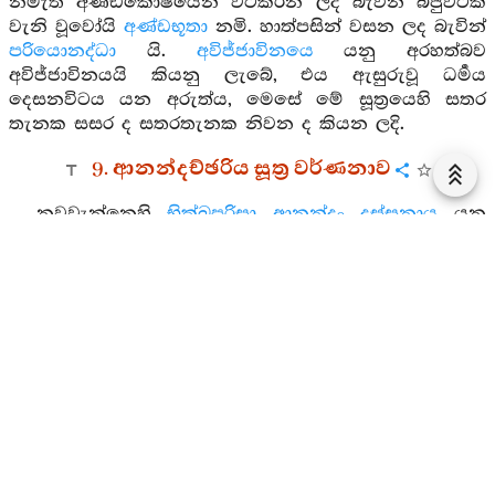
නමැති අණ්ඩකොෂයෙන් වටකරන ලද බැවින් බිජුවටක්
වැනි වූවෝයි
අණ්ඩභූතා
නමි. හාත්පසින් වසන ලද බැවින්
පරියොනද්ධා
යි.
අවිජ්ජාවිනයෙ
යනු අරහත්බව
අවිජ්ජාවිනයයි කියනු ලැබේ, එය ඇසුරුවූ ධර්‍මය
දෙසනවිටය යන අරුත්ය, මෙසේ මේ සූත්‍රයෙහි සතර
තැනක සසර ද සතරතැනක නිවන ද කියන ලදි.
9. ආනන්දච්ඡරිය සූත්‍ර වර්ණනාව
නවවැන්නෙහි
භික්ඛුපරිසා ආනන්දං දස්සනාය
යනු
යමෙක් භාග්‍යවතුන් වහන්සේ දකිනු කැමැතිව තෙරුන්
වෙත එළඹෙත්ද ඔවුහු හෝ ආයුෂ්මත් ආනන්ද
තෙරණුවෝ වනාහි හාත්පසින් පහදවන්නාහුය, මනා රූ
ඇත්තාහුය, දැකුම්කලු වූහ, බොහෝ ඇසූපිරූ තැන්
ඇතියහ, සංඝයා හොබවන්නාහු යයි තෙරුන්ගේ ගුණයන්
අසා යමෙක් පැමිණෙත්ද ඔවුන් සඳහා
භික්ඛුපරිසා
ආනන්දං දස්සනාය උපසඞ්කමති
යි කියන ලදි, සියලු
තන්හි මේ ක්‍රමයමයි
අත්තමනා
යනු ඇසීමෙන් අපගේ
දර්‍ශනයට ගැලපේයයි සියසිත ඇත්තාහු සතුටු
සිතැත්තෝයි,
ධම්මං
යනු කිම ඇවැත්නි ඉවසිය හැකිද?
කිම යැපිය හැකිද, කිම නුවණින් මෙනෙහි කිරීමේ