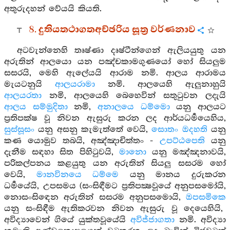
අතුරුදහන් වේයයි කියති.
8. දුතියතථාගතඅච්ඡරිය සූත්‍ර වර්ණනාව
අටවැන්නෙහි තෘෂ්ණා දෘෂ්ටීන්ගෙන් ඇලියයුතු යන
අරුතින් ආලයො යන පඤ්චකාමගුණයෝ හෝ සියලුම
සසරයි, මෙහි ඇලේයයි ආරාම නමි. ආලය ආරාමය
මැයටනුයි
ආලයරාමා
නමි. ආලයෙහි ඇලුනාහුයි
ආලයරතා
නමි, ආලයෙහි බෙහෙවින් සතුටුවන ලදැයි
ආලය සම්මුදිතා
නමි,
අනාලයෙ ධම්මො
යනු ආලයට
ප්‍රතිපක්ෂ වූ නිවන ඇසුරු කරන ලද ආර්යධර්‍මයෙහිය,
සුස්සූසං
යනු අසනු කැමැත්තේ වෙයි,
සොතං ඔදහති
යනු
කණ යොමුව තබයි, අඤ්ඤාචිත්තං -
උපට්ඨපෙති
යනු
දැනීම සඳහා සිත පිහිටුවයි,
මානො
යනු මඤ්ඤනාවයි,
පරිකල්පනය කළයුතු යන අරුතින් සියලු සසරම හෝ
වෙයි,
මානවිනයෙ ධම්මෙ
යනු මානය දුරුකරන
ධර්‍මයේයි, උපසමය (සංසිඳීමට ප්‍රතිපක්‍ෂවූයේ අනුපසමෝයි,
නොසංසිඳෙන අරුතින් සසරම අනුපසමොයි,
ඔපසමිකෙ
යනු සංසිඳීම ඇතිකරවන නිවන ඇසුරු වූ දෙයෙහියි,
අවිද්‍යාවෙන් ගියේ යුක්තවූයේයි
අවිජ්ජාගතා
නමි. අවිද්‍යා