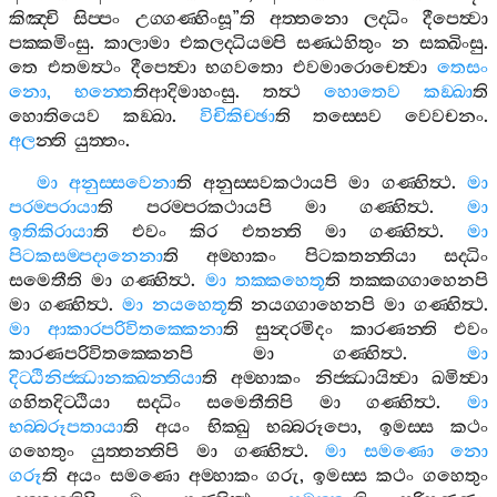
කිඤ‍්චි
සිප‍්පං
උග‍්ගණ‍්හිංසූ
”
ති
අත‍්තනො
ලද‍්ධිං
දීපෙත්‍වා
පක‍්කමිංසු
.
කාලාමා
එකලද‍්ධියම‍්පි
සණ‍්ඨහිතුං
න
සක‍්ඛිංසු
.
තෙ
එතමත්‍ථං
දීපෙත්‍වා
භගවතො
එවමාරොචෙත්‍වා
තෙසං
නො
,
භන‍්තෙ
තිආදිමාහංසු
.
තත්‍ථ
හොතෙව
කඞ‍්ඛා
ති
හොතියෙව
කඞ‍්ඛා
.
විචිකිච‍්ඡා
ති
තස‍්සෙව
වෙවචනං
.
අල
න‍්ති
යුත‍්තං
.
මා
අනුස‍්සවෙනා
ති
අනුස‍්සවකථායපි
මා
ගණ‍්හිත්‍ථ
.
මා
පරම‍්පරායා
ති
පරම‍්පරකථායපි
මා
ගණ‍්හිත්‍ථ
.
මා
ඉතිකිරායා
ති
එවං
කිර
එතන‍්ති
මා
ගණ‍්හිත්‍ථ
.
මා
පිටකසම‍්පදානෙනා
ති
අම‍්හාකං
පිටකතන‍්තියා
සද‍්ධිං
සමෙතීති
මා
ගණ‍්හිත්‍ථ
.
මා
තක‍්කහෙතූ
ති
තක‍්කග‍්ගාහෙනපි
මා
ගණ‍්හිත්‍ථ
.
මා
නයහෙතූ
ති
නයග‍්ගාහෙනපි
මා
ගණ‍්හිත්‍ථ
.
මා
ආකාරපරිවිතක‍්කෙනා
ති
සුන්‍දරමිදං
කාරණන‍්ති
එවං
කාරණපරිවිතක‍්කෙනපි
මා
ගණ‍්හිත්‍ථ
.
මා
දිට‍්ඨිනිජ‍්ඣානක‍්ඛන‍්තියා
ති
අම‍්හාකං
නිජ‍්ඣායිත්‍වා
ඛමිත්‍වා
ගහිතදිට‍්ඨියා
සද‍්ධිං
සමෙතීතිපි
මා
ගණ‍්හිත්‍ථ
.
මා
භබ‍්බරූපතායා
ති
අයං
භික‍්ඛු
භබ‍්බරූපො
,
ඉමස‍්ස
කථං
ගහෙතුං
යුත‍්තන‍්තිපි
මා
ගණ‍්හිත්‍ථ
.
මා
සමණො
නො
ගරූ
ති
අයං
සමණො
අම‍්හාකං
ගරු
,
ඉමස‍්ස
කථං
ගහෙතුං