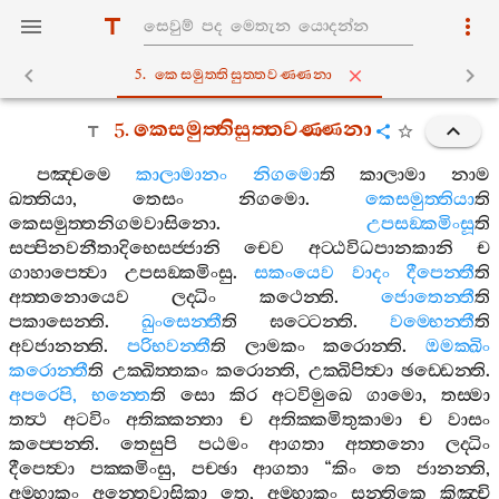
5. කෙසමුත‍්තිසුත‍්තවණ‍්ණනා
5.
කෙසමුත‍්තිසුත‍්තවණ‍්ණනා
පඤ‍්චමෙ
කාලාමානං
නිගමො
ති
කාලාමා
නාම
ඛත‍්තියා
,
තෙසං
නිගමො
.
කෙසමුත‍්තියා
ති
කෙසමුත‍්තනිගමවාසිනො
.
උපසඞ‍්කමිංසූ
ති
සප‍්පිනවනීතාදිභෙසජ‍්ජානි
චෙව
අට‍්ඨවිධපානකානි
ච
ගාහාපෙත්‍වා
උපසඞ‍්කමිංසු
.
සකංයෙව
වාදං
දීපෙන‍්තී
ති
අත‍්තනොයෙව
ලද‍්ධිං
කථෙන‍්ති
.
ජොතෙන‍්තී
ති
පකාසෙන‍්ති
.
ඛුංසෙන‍්තී
ති
ඝට‍්ටෙන‍්ති
.
වම‍්භෙන‍්තී
ති
අවජානන‍්ති
.
පරිභවන‍්තී
ති
ලාමකං
කරොන‍්ති
.
ඔමක‍්ඛිං
කරොන‍්තී
ති
උක‍්ඛිත‍්තකං
කරොන‍්ති
,
උක‍්ඛිපිත්‍වා
ඡඩ‍්ඩෙන‍්ති
.
අපරෙපි
,
භන‍්තෙ
ති
සො
කිර
අටවිමුඛෙ
ගාමො
,
තස‍්මා
තත්‍ථ
අටවිං
අතික‍්කන‍්තා
ච
අතික‍්කමිතුකාමා
ච
වාසං
කප‍්පෙන‍්ති
.
තෙසුපි
පඨමං
ආගතා
අත‍්තනො
ලද‍්ධිං
දීපෙත්‍වා
පක‍්කමිංසු
,
පච‍්ඡා
ආගතා
“
කිං
තෙ
ජානන‍්ති
,
අම‍්හාකං
අන‍්තෙවාසිකා
තෙ
,
අම‍්හාකං
සන‍්තිකෙ
කිඤ‍්චි