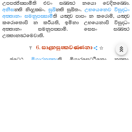
උපපජ‍්ජිස‍්සාමීති
එවං
සබ‍්බත්‍ථ
නයො
වෙදිතබ‍්බො
.
අනීඝ
න‍්ති
නිද‍්දුක‍්ඛං
.
සුඛි
න‍්ති
සුඛිතං
.
උභයෙනෙව
විසුද‍්ධං
අත‍්තානං
සමනුපස‍්සාමී
ති
යඤ‍්ච
පාපං
න
කරොමි
,
යඤ‍්ච
කරොතොපි
න
කරීයති
,
ඉමිනා
උභයෙනාපි
විසුද‍්ධං
අත‍්තානං
සමනුපස‍්සාමි
.
සෙසං
සබ‍්බත්‍ථ
උත‍්තානත්‍ථමෙවාති
.
6.
සාළ‍්හසුත‍්තවණ‍්ණනා
ඡට‍්ඨෙ
මිගාරනත‍්තා
ති
මිගාරසෙට‍්ඨිනො
නත‍්තා
.
සෙඛුනියනත‍්තා
ති
සෙඛුනියසෙට‍්ඨිනො
නත‍්තා
.
උපසඞ‍්කමිංසූ
ති
භුත‍්තපාතරාසා
දාසකම‍්මකරපරිවුතා
උපසඞ‍්කමිංසු
.
තෙසං
කිර
පුරෙභත‍්තෙ
පුබ‍්බණ‍්හසමයෙයෙව
ගෙහෙ
එකො
පඤ‍්හො
සමුට‍්ඨිතො
,
තං
පන
කථෙතුං
ඔකාසො
නාහොසි
.
තෙ
“
තං
පඤ‍්හං
සොස‍්සාමා
”
ති
ථෙරස‍්ස
සන‍්තිකං
ගන‍්ත්‍වා
වන්‍දිත්‍වා
තුණ‍්හී
නිසීදිංසු
.
ථෙරො
“
ගාමෙ
තං
සමුට‍්ඨිතං
පඤ‍්හං
සොතුං
ආගතා
භවිස‍්සන‍්තී
”
ති
තෙසං
මනං
ඤත්‍වා
තමෙව
පඤ‍්හං
ආරභන‍්තො
එථ
තුම‍්හෙ
සාළ‍්හා
තිආදිමාහ
.
තත්‍ථ
අත්‍ථි
ලොභො
ති
ලුබ‍්භනසභාවො
ලොභො
නාම
අත්‍ථීති
පුච‍්ඡති
.
අභිජ‍්ඣාති
ඛො
අහං
සාළ‍්හා
එතමත්‍ථං
වදාමී
ති
එතං