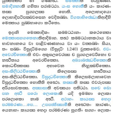
යුත‍්තන‍්තිපි
මා
ගණ‍්හිත්‍ථ
.
සමත‍්තා
ති
පරිපුණ‍්ණා
.
සමාදින‍්නා
ති
ගහිතා
පරාමට‍්ඨා
.
යංස
හොතී
ති
යං
කාරණං
තස‍්ස
පුග‍්ගලස‍්ස
හොති
.
අලොභාදයො
ලොභාදිපටිපක‍්ඛවසෙන
වෙදිතබ‍්බා
.
විගතාභිජ‍්ඣො
තිආදීහි
මෙත‍්තාය
පුබ‍්බභාගො
කථිතො
.
ඉදානි
මෙත‍්තාදිකං
කම‍්මට‍්ඨානං
කථෙන‍්තො
මෙත‍්තාසහගතෙනා
තිආදිමාහ
.
තත්‍ථ
කම‍්මට‍්ඨානකථාය
වා
භාවනානයෙ
වා
පාළිවණ‍්ණනාය
වා
යං
වත‍්තබ‍්බං
සියා
,
තං
සබ‍්බං
විසුද‍්ධිමග‍්ගෙ
(
විසුද‍්ධි
· 1.240)
වුත‍්තමෙව
.
එවං
අවෙරචිත‍්තො
ති
එවං
අකුසලවෙරස‍්ස
ච
පුග‍්ගලවෙරිනො
ච
නත්‍ථිතාය
අවෙරචිත‍්තො
.
අබ්‍යාබජ‍්ඣචිත‍්තො
ති
කොධචිත‍්තස‍්ස
අභාවෙන
නිද‍්දුක‍්ඛචිත‍්තො
.
අසංකිලිට‍්ඨචිත‍්තො
ති
කිලෙසස‍්ස
නත්‍ථිතාය
අසංකිලිට‍්ඨචිත‍්තො
.
විසුද‍්ධචිත‍්තො
ති
කිලෙසමලාභාවෙන
විසුද‍්ධචිත‍්තො
හොතීති
අත්‍ථො
.
තස‍්සා
ති
තස‍්ස
එවරූපස‍්ස
අරියසාවකස‍්ස
.
අස‍්සාසා
ති
අවස‍්සයා
පතිට‍්ඨා
.
සචෙ
ඛො
පන
අත්‍ථි
පරො
ලොකො
ති
යදි
ඉමම‍්හා
ලොකා
පරලොකො
නාම
අත්‍ථි
.
අථාහං
කායස‍්ස
භෙදා
පරම‍්මරණා
…
පෙ
…
උපපජ‍්ජිස‍්සාමී
ති
අත්‍ථෙතං
කාරණං
,
යෙනාහං
කායස‍්ස
භෙදා
පරම‍්මරණා
සුගතිං
සග‍්ගං
ලොකං