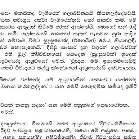
පෙ- මනසින්ද වැගිරෙත් ගලාබසිත්යයි කියනලද්දේවෙයි.
ාශයෙන් භවාග්‍රය දක්වා වැගිරෙත්නුයි හෝ ආසවා නමි. මේ
 ආකාරය ඇතුළත් කිරීමේ අරුත් ඇත්තේයි. බොහෝ කල් රැඳී
අාසවා නමි. ලෝකයෙහි බොහෝ කලක් පැසවන සුරා ආදිය
ෝ මේවාම වීමට සුදුසුවෙත්ද (එහෙයින්) මෙය කියනලදී:
ර නොපැනෙයි.’ දීර්‍ඝවූ සංසාර දුක වගුරත් ගලාබස්වත්
එහි මුල් නිර්වචනයෝ යෙදෙත් (සුදුසුවෙත්) හුදෙක්
වයෝද ආශ්‍රවයෝ වෙත්. ‘චුන්‍දය, මම ඉහාත්මයෙහිවූ
ි. මෙහි විවාදයට මුල්වූ ක්ලේශයෝ ආශ්‍රයෝයයි දක්වනලදහ.
පක්‍ෂියෙක් වන්නේද යම් ආශ්‍රවයකින් යක්‍ෂබවට යන්නේද
 විනාශ කරනලද්දාහ.’
යන මෙහි ත්‍රෛභූමික කර්‍මයද ඉතිරි
2
්‍රවයන් නසනු සඳහා’ යන මෙහි අනුන්ගේ දොෂාරෝපන,
 වෙත්.
දතයුත්තාහ. විනයෙහි මෙම ආශ්‍රවයෝ ‘දිට්ඨධම්මිකානං
ෙපරිදව ආවාහුය. සළායතනයෙහි, ‘තයො මේ ආවුසො ආසවා
ය සූත්‍රයන්හිද අභිධර්‍මයෙහිද ඒවාම දිට්ඨාසවය සමඟ