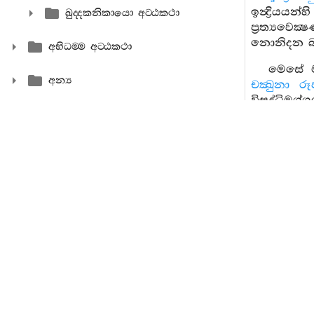
ඉන්‍ද්‍රියය
ඛුද‍්දකනිකායො අට‍්ඨකථා
ප්‍රත්‍යවෙක
නොනිදන බව
අභිධම‍්ම අට‍්ඨකථා
මෙසේ මා
අන්‍ය
චක්‍ඛුනා රූ
විසුද්ධිම
ආවරණීය ධර
දකුණු පය
වේදනාව නැ
කියනලදී.
සතො ස
නම්වේද? 
කමටහන තබ
එබැවින් නි
මෙතෙම සිහ
හෝ ඇඳෙහි 
මඤ්චකය (
අචෙතනික 
වාතයද මම 