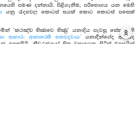
ෙහි පමණ දන්නායි. පිළිගැනීම, පරිභොගය යන මෙහි
ො
යනු රෑදහවල කොටස් සයක් කොට කොටස් පසෙක්
න් ‘කථඤ්ච භික්‍ඛවෙ භික්‍ඛු’ යනාදිය පැවසූ සේක. එහි
ිසො ආහාරං ආහාරෙති නෙවදවාය’
යනාදීන්ගේද අර්‍ත්‍ථයද
ීවරණ පසෙහියි. නීවරණයෝ සිත වසාගෙන සිටිත් එහෙයින්
කු මෙන් ශයනය කරයි
. පාදෙ පාදං අච්චාධාය
යනු වම්පස
ණින් දණද ගොප් ඇටයෙන් ගොප් ඇටයද ගැටෙයි. ඉයින්
 මෙතෙම පාදය තබයි. එහෙයින් ‘පාදෙ පාදං අච්චාධාය’යි
ූයේයි. කෙසේනම් මෙතෙම නිදන්නේද සිහිනුවණ ඇත්තේ
න් කරන්නේ නින්දට පිවිසෙන බව දැන පවත්වනු ලබන
නැවත අවදි වෙමින් කමටහන නැවැත්වූ ත් පිබිදෙයි.
‍මස්ථානයෙහි ක්‍රමයමැයි. පරිග්‍රහකර්‍මස්ථාන වහයෙන්ද
න් කරන්නේ නින්දට පිවිසෙන බව දැන පාෂාණ පලකයෙහි
නිකවූ ශරීරය අචෙතනික මඤ්චකයෙහි පිහිටියේය., අචෙතනික
නික ජලයෙහි, අචේතනික ජලය අචේතනික වාතයෙහි,
ය. එහි අහසද මම වාතය ඔසවා සිටියෙමැයි නොදනියි.
ඔසවා සිටියෙමැයි නොදනියි -පෙ- ඇඳ මම ශරීරය ඔසවා