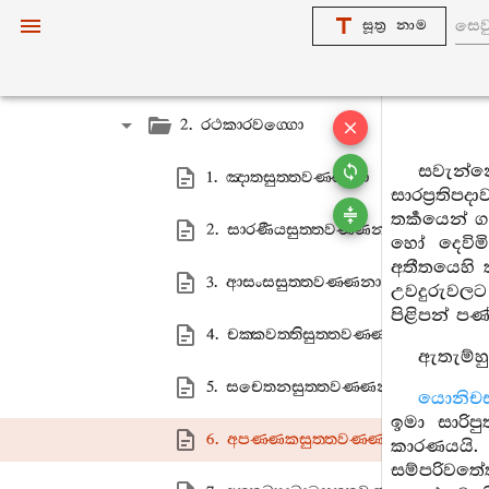
1. පඨමො පණ‍්ණාසකො
සූත්‍ර නාම
1. බාලවග‍්ගො
2. රථකාරවග‍්ගො
සවැන්න
1. ඤාතසුත‍්තවණ‍්ණනා
සාරප්‍රතිපද
තර්‍කයෙන්
2. සාරණීයසුත‍්තවණ‍්ණනා
හෝ දෙවිමි
අතීතයෙහි 
3. ආසංසසුත‍්තවණ‍්ණනා
උවදුරුවලට
පිළිපන් ප
4. චක‍්කවත‍්තිසුත‍්තවණ‍්ණනා
ඇතැම්හ
5. සචෙතනසුත‍්තවණ‍්ණනා
යොනිචස
ඉමා සාරිප
6. අපණ‍්ණකසුත‍්තවණ‍්ණනා
කාරණයයි. 
සම්පරිවතේත