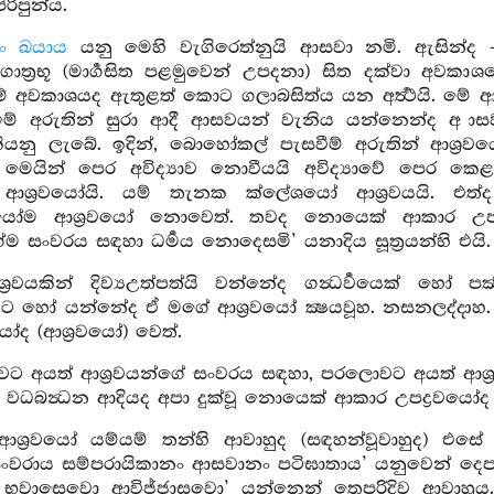
ිරිපුන්ය.
ං ඛයාය
යනු මෙහි වැගිරෙත්නුයි ආසවා නමි. ඇසින්ද -
ගොත්‍රභූ (මාර්‍ගසිත පළමුවෙන් උපදනා) සිත දක්වා අවක
 මේ අවකාශයද ඇතුළත් කොට ගලාබසිත්ය යන අර්‍ත්‍ථයි. මේ
ිබීමේ අරුතින් සුරා ආදී ආසවයන් වැනිය යන්නෙන්ද 
යනු ලැබේ. ඉදින්, බොහෝකල් පැසවීම් අරුතින් ආශ්‍රවය
මෙයින් පෙර අවිද්‍යාව නොවීයයි අවිද්‍යාවේ පෙර කෙළව
ආශ්‍රවයෝයි. යම් තැනක ක්ලේශයෝ ආශ්‍රවයයි. එත්ද 
ශයෝම ආශ්‍රවයෝ නොවෙත්. තවද නොයෙක් ආකාර උපද්‍ර
ේම සංවරය සඳහා ධර්‍මය නොදෙසමි’ යනාදිය සූත්‍රයන්හි එය
්‍රවයකින් දිව්‍යඋත්පත්යි වන්නේද ගන්‍ධර්‍වයෙක් හෝ 
වයට හෝ යන්නේද ඒ මගේ ආශ්‍රවයෝ ක්‍ෂයවූහ. නසනලද්දාහ.
යෝද (ආශ්‍රවයෝ) වෙත්.
වට අයත් ආශ්‍රවයන්ගේ සංවරය සඳහා, පරලොවට අයත් ආශ
ම්, වධබන්‍ධන ආදියද අපා දුක්වූ නොයෙක් ආකාර උපද්‍රවයෝද
ශ්‍රවයෝ යම්යම් තන්හි ආවාහුද (සඳහන්වූවාහුද) එසේ 
වරාය සම්පරායිකානං ආසවානං පටිඝාතාය’ යනුවෙන් ද
වාසෙවො ආවිජ්ජාසවො’ යන්නෙන් තෙපරිදිව ආවාහුය. අන්‍