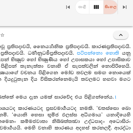
පාළි
සිංහල
 ප්‍රතිපදාවයි, නෛර්‍ය්‍යානික ප්‍රතිපදාවයි. කාරණප්‍රතිපදාවයි.
ිපදාවයි. ධර්‍මානුධර්‍මප්‍රතිපදාවයි.
පටිපන්නො හොති
යනු
න් භික්‍ෂුව හෝ භික්‍ෂුණිය හෝ උපාසකයා හෝ උපාසිකාව
ට පිළිපන් තැනැත්තා වනාහි ඒ සැපත්වලින් නොපිරිහෙයි.
න් යක්‍ෂයාගේ වචනය පිළිගෙන මෝඩ තවලම සමඟ නොයෙක්
 දියදුටුතැන දිය විසිකරන්නෙමැයි තවලමට හඟවා මගට
වණත්තේ මෙය දැන යමක් සාරවේද එය පිළිගන්නේය.
1
ාශයටද කාරණයටද ප්‍රසවමාර්‍ගයටද නමකි. ‘චතස්සො ඛො
මි. ‘යොනි හෙසා භූමිජ ඵලස්ස අධිගමාය’ යනාදියෙහි
තමෙනං කම්මජවාතා නිබ්බත්තත්‍වා උද්ධපාදං අධොසිරං
සවමාර්‍ගයයි. මෙහි වනාහි කාරණය අදහස් කරනලදී. ආරද්ධා