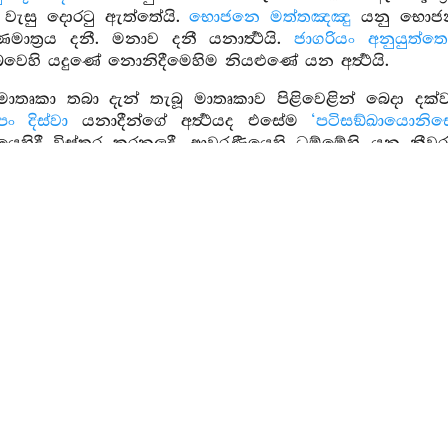
න්හි වැසු දොරටු ඇත්තේයි.
භොජනෙ මත්තඤඤු
යනු භොජනය
්‍ෂණමාත්‍රය දනී. මනාව දනී යනාර්‍ත්‍ථයි.
ජාගරියං අනුයුත්ත
ෙහි යදුණේ නොනිදීමෙහිම නියළුණේ යන අර්‍ත්‍ථයි.
තෘකා තබා දැන් තැබූ මාතෘකාව පිළිවෙළින් බෙදා දක්වමි
පං දිස්වා
යනාදීන්ගේ අර්‍ත්‍ථයද එසේම
‘පටිසඞ්ඛායොන
ග්ගයෙහිදී විස්තර කරනලදී. ආවරණීයෙහි ධම්මේහි යනු න
්‍මයෝයි කියනු ලැබෙත්.
සීහසෙය්‍යං කපේපති
යනු සිංහය
ෙහි මඳක් ඉක්මවා තබායි, සමව තැබූ කල්හි පයෙහි ද
ඟී එයි. එහෙයින් ඒ දෝෂය දුරුකරනු සඳහා ටිකක් ඉක්මවා
ම්පජානො
යනු සිහියෙන් මෙන්ම නුවණින්ද යුක්ත ව
පෙරපැවතීම් වශයෙනි. මෙතෙම වනාහි සක්මනෙහි සක්ම
ා ඇඳෙහි හෝ ඵලකයෙහි හෝ වැද හොත්තේ නින්දට එළඹ 
දනුලබන්නේ සිහිනුවණ ඇත්තේ නම්වෙයි. මේ වනාහි මූලකර්
ිනුවණ ඇත්තේ නම්වෙයි. කෙසේද? මෙතෙම වනාහි සක්ම
හෝ දකුණු පසින් වැදහෙවී ප්‍රත්‍යවේක්‍ෂා කරයි. අචෙත
ඇඳ) අචෙතනික පොළොවෙහි, අචේතනික පොළාව අචේත
වාතය අචේතනික වාතය අවෙතනික ආකාශයෙහි, පිහිටියේ
අහසෙහි පිහිටියෙමැයි නොදනියි. එසේම වාතය මම ජලය 