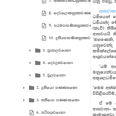
7. අත‍්තබ්‍යාබාධසුත‍්තවණ‍්ණනා
යනු එසවූ, ප
ආසවාන
8. දෙවලොකසුත‍්තවණ‍්ණනා
ධර්‍මයෙන් 
ධර්‍මයන්ද
9. පඨමපාපණිකසුත‍්තවණ‍්ණනා
(කැවී) ත
ආසවයයි කි
10. දුතියපාපණිකසුත‍්තවණ‍්ණනා
‘මහණෙනි, 
යනුවෙන්ද 
3. පුග‍්ගලවග‍්ගො
කර්‍මක්ලේ
ආශ්‍රවයන්ග
4. දෙවදූතවග‍්ගො
‘යම් ආශ
මනුෂ්‍යත්
5. චූලවග‍්ගො
අකුශලධර්‍ම
‘මෙම අත්බ
2. දුතියො පණ‍්ණසකො
විපිළිසරවී
3. තතියො පණ‍්ණාසකො
ඒ මේ ආ
ආසවානං සං
6. පටිපදාවග‍්ගො
කාමාසවො භ