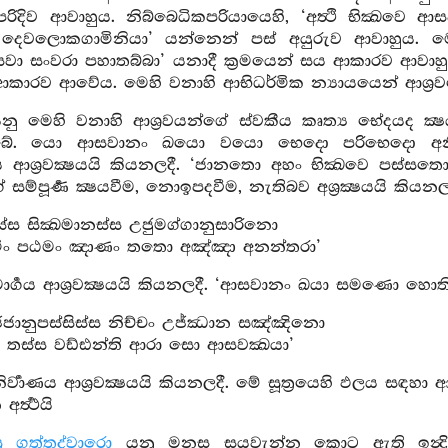
ුපරිදිව ආවාහුය. නිබ්බෙධිකපරියායෙහි, ‘අත්‍ථි භික්‍ඛවෙ
ා දෙවලොකගාමිනියා’ යන්නෙන් පස් අයුරුව ආවාහුය. මෙහි
සවා සංවරා පහාතබ්බා’ යනාදී ක්‍රමයෙන් සය ආකාරව ආවාහ
කාරව ආවේය. මෙහි වනාහි ආභිධර්මික න්‍යායයෙන් ආශ්‍
ු මෙහි වනාහි ආශ්‍රවයන්ගේ ස්වකීය කෘත්‍ය භේදයද ක්‍ෂය
බේ. යො ආසවානං ඛයො වයො භෙදො පරිභෙදො අනිච්
ය ආශ්‍රවක්‍ෂයයි කියනලදී. ‘ජානතො අහං භික්‍ඛවෙ පස්ස
 සම්පූර්‍ණ ක්‍ෂයවීම, නොඉපදවීම, නැතිබව අශ්‍රක්‍ෂයයි කියනල
්ස සික්‍ඛමානස්ස උජුමග්ගානුසාරිනො
මිං පඨමං ඤාණං තතො අඤ්ඤා අනන්තරා’
ර්‍ගය ආශ්‍රවක්‍ෂයයි කියනලදී. ‘ආසවානං ඛයා සමණො හොති’
්ජානුපස්සිස්ස නිච්චං උජ්ක්‍ධාන සඤ්ඤිනො
තස්ස වඩ්ඪන්ති ආරා සො ආසවක්‍ඛයා’
ර්‍වාණය ආශ්‍රවක්‍ෂයයි කියනලදී. මේ සූත්‍රයෙහි ඵලය සඳහා 
්‍ත්‍ථයි
යෙසු ගුත්තද්වාරො
යනු මනස සයවැන්න කොට ඇති ඉන්‍ද්‍