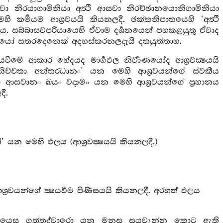
 ආසවා නිරයාගාමිනියා අත්‍ථි ආසවා නිරච්ඡානයොනිගාමිනියා
 කර්‍මයම ආශ්‍රවයයි කියනලදී. ඡක්කනිපාතයෙහි ‘අත්‍ථි
ුය. සබ්බාසවපරියායෙහි ඒවාම දර්‍ශනයෙන් පහකළයුතු ඒවාද
රවයෝ සතරදෙනෙක් අදහස්කරනලදැයි දතයුත්තාහ.
වීමේ ආකාර භේදයද මාර්‍ගඵල නිර්‍වාණයෝද ආශ්‍රවක්‍ෂයයි
චතා අන්තරධානං’ යන මෙහි ආශ්‍රවයන්ගේ ස්වකීය
තො ආසවානං ඛයං වදාමං යන මෙහි ආශ්‍රවයන්ගේ ප්‍රහානය
දී.
 යන මෙහි ඵලය (ආශ්‍රවක්‍ෂයයි කියනලදී.)
ආශ්‍රවයන්ගේ ක්‍ෂයවීම පිණිසයයි කියනලදී. අරහත් ඵලය
රියෙසු ගුත්තද්වාරො යනු මනස සයවැන්න කොට ඇති