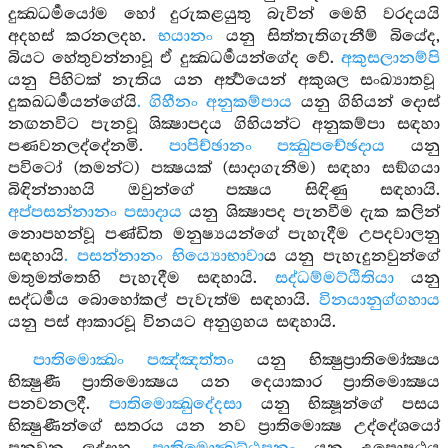
දුක්‍ඛධර්‍මයෝම හෝ දුරුකළයුතු බැවින් මෙහි වරදයයි
අදහස් කරනලදහ.
භයානං
යනු සිත්තැතිගැනීම් බියේද,
බියට හේතුවන්නාවූ ඒ දුක්‍ඛධර්‍මයන්ගේද වේ.
අකුසලානම්පි
යනු පිහිටක් නැතිය යන අර්‍ත්‍ථයෙන් අකුශල සංඛ්‍යාතවූ
දුකඛධර්‍මයන්ගේයි
. ගිහීනං අනුකම්පාය
යනු ගිහියන් දොස්
නඟනවිට පැනවූ ශික්‍ෂාපදය ගිහියන්ට අනුකම්පා සඳහා
පණවනලද්දේනමි.
පාපිච්ඡානං පක්‍ඛුපචේඡදාය
යනු
පවිටෝ (තමන්ට) පක්‍ෂයක් (සාදාගැනීම) සඳහා සඞ්ගයා
බිඳින්නාහයි ඔවුන්ගේ පක්‍ෂය සිඳිණු සඳහායි.
අප්පසන්නානං පසාදාය
යනු ශික්‍ෂාපද පැනවීම දැක කලින්
නොපහන්වූ පණ්ඩිත මනුෂ්‍යයන්ගේ පැහැදීම උපදවාලනු
සඳහායි
. පසන්නානං භිය්‍යොභාවා
ය යනු පැහැදුනවුන්ගේ
මතුමත්තෙහි පැහැදීම සඳහායි.
සද්ධම්මට්ඨිතියා
යනු
සද්ධර්‍මය බොහෝකල් පැවැත්ම සඳහායි.
විනයානුග්ගහාය
යනු පස් ආකාරවූ විනයට අනුග්‍රහය සඳහායි.
පාතිමොක්‍ඛං පඤ්ඤත්තං
යනු භික්‍ෂුප්‍රාතිමෝක්‍ෂය
භික්‍ෂුණී ප්‍රාතිමොක්‍ෂය යන දෙයාකාර ප්‍රාතිමොක්‍ෂය
පනවනලදී.
පාතිමොක්‍ඛුදේදසා
යනු භික්‍ෂූන්ගේ පසය
භික්‍ෂුණීන්ගේ සතරය යන නව ප්‍රාතිමොක්‍ෂ උද්දේශයෝ