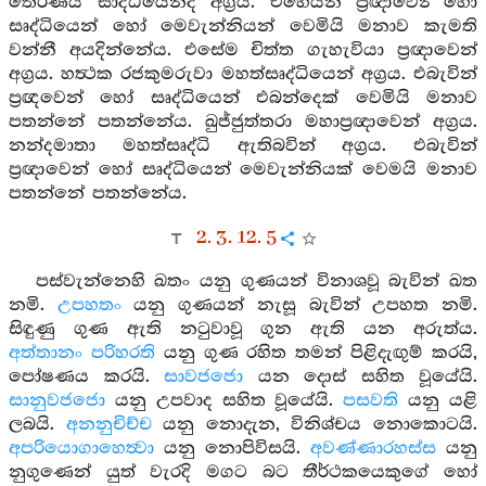
තෙරණිය සාද්ධියෙන්ද අග්‍රය. එහෙයින් ප්‍රඥාවෙන්‍ හෝ
සෘද්ධියෙන් හෝ මෙවැන්නියන් වෙමියි මනාව කැමති
වන්නී අයදින්නේය. එසේම චිත්ත ගැහැවියා ප්‍රඥාවෙන්
අග්‍රය. හත්‍ථක රජකුමරුවා මහත්සෘද්ධියෙන් අග්‍රය. එබැවින්
ප්‍රඥවෙන් හෝ සෘද්ධියෙන් එබන්දෙක් වෙමියි මනාව
පතන්නේ පතන්නේය. ඛුජ්ජුත්තරා මහාප්‍රඥාවෙන් අග්‍රය.
නන්දමාතා මහත්සෘද්ධි ඇතිබවින් අග්‍රය. එබැවින්
ප්‍රඥාවෙන් හෝ සෘද්ධියෙන් මෙවැන්නියක් වෙමයි මනාව
පතන්නේ පතන්නේය.
2. 3. 12. 5
පස්වැන්නෙහි ඛතං යනු ගුණයන් විනාශවූ බැවින් ඛත
නමි.
උපහතං
යනු ගුණයන් නැසූ බැවින් උපහත නමි.
සිඳුණු ගුණ ඇති නටුවාවූ ගුන ඇති යන අරුත්ය.
අත්තානං පරිහරති
යනු ගුණ රහිත තමන් පිළිදැඟුම් කරයි,
පෝෂණය කරයි.
සාවජජො
යන දොස් සහිත වූයේයි.
සානුවජජො
යනු උපවාද සහිත වූයේයි.
පසවති
යනු යළි
ලබයි.
අනනුචිච්ච
යනු නොදැන, විනිශ්චය නොකොටයි.
අපරියොගාහෙත්‍වා
යනු නොපිවිසයි.
අවණ්ණාරහස්ස
යනු
නුගුණෙන් යුත් වැරදි මගට බට තීර්ථකයෙකුගේ හෝ