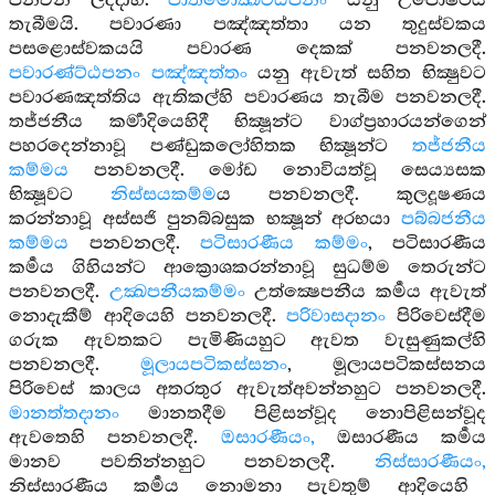
පනවන ලද්දාහ.
පාතිමොක්‍ඛට්ඨපනං
යනු උපොෂථය
තැබීමයි. පවාරණා පඤ්ඤත්තා යන තුදුස්වකය
පසළොස්වකයයි පවාරණ දෙකක් පනවනලදී.
පවාරණ්ට්ඨපනං පඤ්ඤත්තං
යනු ඇවැත් සහිත භික්‍ෂුවට
පවාරණඤත්තිය ඇතිකල්හි පවාරණය තැබීම පනවනලදී.
තජ්ජනීය කර්‍මාදියෙහිදී භික්‍ෂූන්ට වාග්ප්‍රහාරයන්ගෙන්
පහරදෙන්නාවූ පණ්ඩුකලෝහිතක භික්‍ෂූන්ට
තජ්ජනීය
කම්මය
පනවනලදී. මෝඩ නොවියත්වූ සෙය්‍යසක
භික්‍ෂූවට
නිස්සයකම්ම
ය පනවනලදී. කුලදූෂණය
කරන්නාවූ අස්සජි පුනබ්බසුක භක්‍ෂූන් අරභයා
පබ්බජනීය
කම්මය
පනවනලදී.
පටිසාරණීය කම්මං
, පටිසාරණීය
කර්‍මය ගිහියන්ට ආක්‍රොශකරන්නාවූ සුධම්ම තෙරුන්ට
පනවනලදී.
උක්‍ඛපනීයකම්මං
උත්ක්‍ෂෙපනීය කර්‍මය ඇවැත්
නොදැකීම් ආදියෙහි පනවනලදී.
පරිවාසදානං
පිරිවෙස්දීම
ගරුක ඇවතකට පැමිණියහුට ඇවත වැසුණුකල්හි
පනවනලදී.
මූලායපටිකස්සනං
, මූලායපටිකස්සනය
පිරිවෙස් කාලය අතරතුර ඇවැත්අවන්නහුට පනවනලදී.
මානත්තදානං
මානතදීම පිළිසන්වූද නොපිළිසන්වූද
ඇවතෙහි පනවනලදී.
ඔසාරණීයං,
ඔසාරණීය කර්‍මය
මානව පවතින්නහුට පනවනලදී.
නිස්සාරණීයං,
නිස්සාරණීය කර්‍මය නොමනා පැවතුම් ආදියෙහි