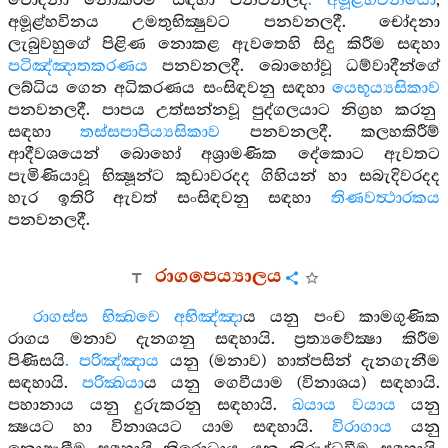
චෝදනා නොකිරීම සඳහා පනවනලදී
. අමූළ්හවිනයෝ
,
අමූළ්හවිනය උමතුභික්‍ෂුවට පනවනලදී. චෝදනා
ලැබුවහුගේ පිළිණ නොකළ ඇවතෙහි සිදු කිරීම සඳහා
පටිඤ්ඤාතකරණය
පනවනලදී. බොහෝවූ ධම්වාදීන්ගේ
ලබ්ධිය ගෙන අධිකරණය සංසිඳවනු සඳහා
යෙභූය්‍යසිකාව
පනවනලදී. පාපය උත්සන්නවූ පුද්ගලයාට නිග්‍රහ කරනු
සඳහා
තස්සපාපිය්‍යසිකාව
පනවනලදී. කලහකිරීම්
ආදීවශයෙන් බොහෝ අශ්‍රාමණික දේකොට ඇවතට
පැමිණියාවූ භික්‍ෂූන්ට කුඩාවරදද ගිහියන් හා සබැදිවරදද
හැර ඉතිරි ඇවත් සංසිඳවනු සඳහා
තිණවත්‍ථාරකය
පනවනලදී.
රාගපෙය්‍යාලය
රාගස්ස භික්‍ඛවෙ අභිඤ්ඤා
ය යනු පංච කාමගුණික
රාගය මනාව දැනගනු සඳහායි. ප්‍රත්‍යවේක්‍ෂා කිරීම
පිණිසයි
. පරිඤ්ඤාය
යනු (මනාව) හාත්පසින් දැනගැනීම
සඳහායි.
පරික්‍ඛයා
ය යනු ගෙවීයාම (විනාශය) සඳහායි.
පහානාය යනු දුරුකරනු සඳහායි.
ඛයාය වයාය
යනු
ක්‍ෂයට හා විනාශයට යාම සඳහායි.
විරාගාය
යනු