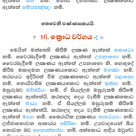
ඇත්තේ
සති
නමි. මනාව දන්නාබව ලක්‍ෂණකොට
ඇත්තේ
සම්පජඤ්ඤං
නමි.
තෙවෙනි පණ්ණසකයයි.
16. ක්‍රොධ වර්ගය
මෙයින් මත්තෙහි කිපීම් ලක්‍ෂණ ඇත්තේ
කොධො
නමි. වෛරබැදීමේ ලක්‍ෂණය ඇත්තේ
උපනාභො
නමි.
වෛරබැදීමේ ලක්‍ෂණය ඇත්තේ උපනාභො නි. හොඳදේ
කිරීම මකාදමන ලක්‍ෂණයකොට ඇත්තේ
මක්‍ඛො
නමි.
තරඟයට ඉදිරිපත් වීම ලක්‍ෂණකොට ඇත්තේ
පළාසො
නමි. නොයිවසීම ලක්‍ෂණයකොට ඇත්තේ
ඉස්සා
නමි.
මසුරුබව
මච්ඡරියං
නමි. ඒ සියල්ලම මසුරුකම් කිරීමේ
ලක්‍ෂණය ඇත්තේයි. කරනලද දෙය වැසීම් ලක්‍ෂණකොට
ඇත්තේ
මායා
නමි. ඒ සියල්ලම මසුරුකම් කිරීමේ
ලක්‍ෂණය ඇත්තේයි. කරනලද දෙය වැසීම් ලක්‍ෂණකොට
ඇත්තේ
මායා
නමි. කෛරාටික ලක්‍ෂණය
සාඨෙය්‍යං
නමි.
ලජ්ජානොවන ආකාරය
අභිරිකං
නමි. උපවාදයෙන් බිය
නොවන බව
අනොත්තප්පං
නමි. අක්කොධ ආදිය ඔවුන්ට