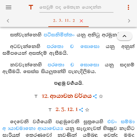
2. 3. 11. 2
සත්වැන්නෙහි
පටිඝනිමිත්තං
යනු අනිටු අරමුනයි.
අටවැන්නෙහි
පරතො ච ඝොසො
යනු අනුන්
සමීපයෙන් අසත්දම් ඇසීමයි.
නවවැන්නෙහි
පරතො ච ඝොසො
යනු සදහම්
ඇසීමයි. සෙස්ස සියලුතන්හි පැහැදිලිමය.
පළමු වර්‍ගයයි.
12. ආයාචන වර්ගය
2. 3. 12. 1
දෙවෙනි වර්‍ගයෙහි පළමුවෙනි සූත්‍රයෙහි
එවං සම්මා
අායාචමානො ආයාචෙය්‍ය
යනු සැදැහැවත් භික්‍ෂුව නැඟිට
සැරියුත් තෙරණුවෝ නුවණින් යම්බඳු වෙත්ද මමද