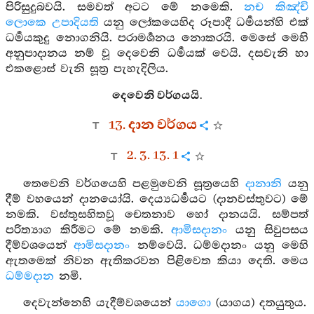
පිරිසුදුබවයි. සමවත් අටට මේ නමෙකි.
නච කිඤ්චි
ලොකෙ උපාදියති
යනු ලෝකයෙහිද රූපාදී ධර්‍මයන්හි එක්
ධර්‍මයකුදු නොගනියි. පරාමර්‍ශනය නොකරයි. මෙසේ මෙහි
අනුපාදානය නම් වූ දෙවෙනි ධර්‍මයක් වෙයි. දසවැනි හා
එකළොස් වැනි සූත්‍ර පැහැදිලිය.
දෙවෙනි වර්ගයයි.
13. දාන වර්ගය
2. 3. 13. 1
තෙවෙනි වර්ගයෙහි පළමුවෙනි සූත්‍රයෙහි
දානානි
යනු
දීම් වහයෙන් දානයෝයි. දෙය්‍යධර්‍මයට (දානවස්තුවට) මේ
නමකි. වස්තුසහිතවූ චෙතනාව හෝ දානයයි. සම්පත්
පරිත්‍යාග කිරීමට මේ නමකි.
ආමිසදානං
යනු සිවුපසය
දීම්වශයෙන්
ආමිසදානං
නම්වෙයි. ධම්මදානං යනු මෙහි
ඇතමෙක් නිවන ඇතිකරවන පිළිවෙත කියා දෙති. මෙය
ධම්මදාන
නමි.
දෙවැන්නෙහි යැදීම්වශයෙන්
යාගො
(යාගය) දතයුතුය.