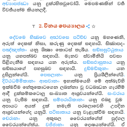
අච්‍යාපජක්‍ධා
යනු දුක්රහිතවූවෝයි. මෙපමණකින් වර්‍ත
විවර්‍තයන්ම කියනලදී.
2. විනය පෙය්‍යාලය
දේවමෙ භික්‍ඛවෙ අත්‍ථවසෙ පටිච්ච
යනු මහණෙනි,
අරුත් දෙකක් නිසා, කරුණු දෙකක් සඳහායි. සික්‍ඛාපදං
පඤ්ඤත්තං
යනු ශික්‍ෂා කොටස් තැබීය
. සඞ්ඝසුට්ඨුතාය
යනු යහපත්බව සඳහායි. මැනව ස්වාමීනියි පවසා
පිළිගැනීම සඳහාය යන අරුත්ය.
සඞ්ඝඵාසුතාය
යනු
සඞ්ඝයාගේ පහසුබව සඳහායි.
දුඞ්මඩ්කුනං
යන
දුසිලුන්ගේයි.
පෙසලානං
යනු ප්‍රියශීලීන්ගේයි
.
දිට්ඨධම්මිකානං ආසවානං
ඉහාත්මයෙහි මේ අත්බැව්හි
ඉක්මවීම හේතුකොටගෙන ලබන්නා වූ වධබන්‍ධන ගැරහීම්
ආදී දුක්කම්‍කටොලු සංඛ්‍යාත ආශ්‍රවයන්ගේයි.
සංවරාය
යනු වැසීම සඳහායි.
සම්පරායිකානං
යනු එබඳු වූම
අපායට අයත් දුක් නමැති පරලොවෙහි උපදින
ආශ්‍රවයන්ගේද යනුයි
. පටිඝාතාය
යනු වැළැක්වීම සඳහායි
.
චෙරානං
යනු අකුසල වෛරයන්ගේත් පුද්ගල
වෛරයන්ගේත්ය.
වජ්ජානං
යනු දොෂයන්ගේයි. ඒ