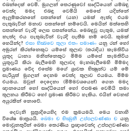
එබන්දෙක් වෙමි. මුගලන් තෙරණුවෝ සෘද්ධියෙන් යම්බඳු
වෙත්ද මමද එබඳු වෙමියි මෙසේ යදින්නේ
ඇලුම්කරනනේ පතන්නේ (යන) යමක් ඇත්ද එයම
පැතූබැවින් මනාව පතන්නේ නම්වෙයි. මෙයින් මත්තෙහි
පතන්නේ වැරදි ලෙස පතන්නේය. මෙබඳුවූ පැතුම, යමක්
නැත්ද එය පැතුබැවින් වැරදි පැතීම නම් වෙයි. කුමක්
හෙයින්ද?
එසා භික්‍ඛවෙ තුලා එතං පමාණං
යනු රන් හෝ
අමුරන් කිරන්නෙකුට යම්සේ තුලාව (තරාදිය) කැමතිවිය
යුතුද ධාන්‍ය මනින්නෙකුට මිම්ම යම්සේ කැමතිවිය
යුතුදැයි කිරා බැලීමෙහි තුලාවද මැනබැලීමෙහි මිම්මද
ප්‍රමාණය වේද එසේම මගේ ශ්‍රාවක භික්‍ෂුන්ට යම් මේ
සැරියුත් මුගලන් දෙනම වෙත්ද තුලාව එයමය. මිම්ම
එයමය. ඔවුන් දෙදෙනා (මිම්මවශයෙන්) ගෙන මමද
ඥානයෙන් හෝ සෘද්ධියෙන් හෝ එපමණ වෙමියි තමා
තුලනය කිරීමට හෝ ප්‍රමාණ කිරීමට හැකිය. එයින් වෙනස්
අයුරකින් නොවේ.
දෙවැනි සූත්‍රාදියෙහිද එම ක්‍රමයමයි. මෙය වනාහි
විශේෂ මාත්‍රයයි.
ඛෙමා ච භික්‍ඛුනී උප්පලවණ්ණා ච
යනු
මොවුනතුරින් ඛෙමා තෙරණිය ප්‍රඥාවෙන්ද උප්පලවණ්ණා