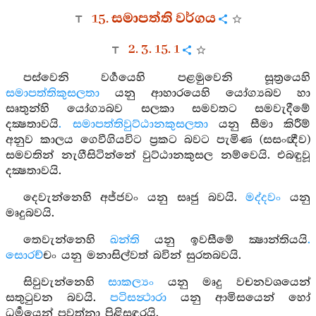
15. සමාපත්ති වර්ගය
2. 3. 15. 1
පස්වෙනි වර්‍ගයෙහි පළමුවෙනි සූත්‍රයෙහි
සමාපත්තිකුසලතා
යනු ආහාරයෙහි යෝග්‍යබව හා
සෘතුන්හි යෝග්‍යබව සලකා සමවතට සමවැදීමේ
දක්‍ෂතාවයි
. සමාපත්තිවුට්ඨානකුසලතා
යනු සීමා කිරීම්
අනුව කාලය ගෙවීගියවිට ප්‍රකට බවට පැමිණ (සසංඥීව)
සමවතින් නැගීසිටින්නේ වුට්ඨානකුසල නම්වෙයි. එබඳුවූ
දක්‍ෂතාවයි.
දෙවැන්නෙහි අජ්ජවං යනු සෘජු බවයි.
මද්දවං
යනු
මෘදුබවයි.
තෙවැන්නෙහි
ඛන්ති
යනු ඉවසීමේ ක්‍ෂාන්තියයි
.
සොරච්
චං යනු මනාසිල්වත් බවින් සුරතබවයි.
සිවුවැන්නෙහි
සාකල්‍යං
යනු මෘදු වචනවශයෙන්
සතුටුවන බවයි.
පටිසන්‍ථාරා
යනු ආමිසයෙන් හෝ
ධර්‍මයෙන් පවත්නා පිළිසඳරයි.