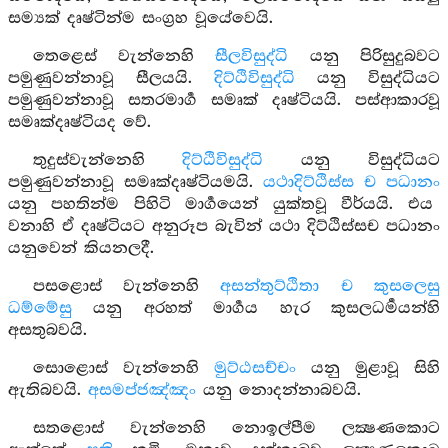
සම්‍යක් දෘෂ්ටින්ම සංග්‍රහ වූයේවෙයි.
තෙළෙස් වැන්නෙහි
සීලවිසුද්ධි
යනු පිරිසුදුබවට
පමුණුවන්නාවූ සීලයයි.
දිට්ඨිවිසුද්ධි
යනු විසුද්ධියට
පමුණුවන්නාවූ සතරමාර්‍ග සමෘක් දෘෂ්ටියයි. පස්ආකාරවූ
සමෘක්දෘෂ්ටියද වේ.
තුදුස්වැන්නෙහි
දිට්ඨිවිසුද්ධි
යනු විසුද්ධියට
පමුණුවන්නාවූ සමෘක්දෘෂ්ටියමයි.
යථාදිට්ඨිස්ස ච පධානං
යනු පහතින්ම පිහිටි මාර්‍ගයෙන් යුක්තවූ වීර්යයි. එය
වනාහි ඒ දෘෂ්ටියට අනුරූප බැවින් යථා දිට්ඨිස්සච පධානං
යනුවෙන් කියනලදී.
පසළොස් වැන්නෙහි
අසන්තුට්ඨිතා ච කුසලෙසු
ධම්මේසු
යනු අරහත් මාර්‍ගය හැර කුසලධර්‍මයන්හි
අසතුබවයි.
සොළොස් වැන්නෙහි
මුට්ඨසච්චං
යනු මුළාවූ සිහි
ඇතිබවයි.
අසමප්ජඤ්ඤං
යනු නොදන්නාබවයි.
සතළොස් වැන්නෙහි නොඉල්පීම ලක්‍ෂණකොට