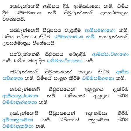
තෙවැන්නෙහි ආමිසය දීම ආමිසචාගො නමි. ධර්‍මය
දීම ධම්මවාගො නමි. සිවුවැන්නෙහි උපසර්‍ගමාත්‍රය
විශේෂයයි.
පස්වැන්නෙහි සිවුපසය වැළඳීම
ආමිසභොගො
නමි.
ධර්‍මය පරිභොග කිරීම
ධම්මභොගො නමි.
සයවැන්නෙහි
උපසර්‍ගමාත්‍රය විශේෂයයි.
සත්වැන්නෙහි සිවුපසය බෙදාදීම
ආමිස්සංවිභාගො
නමි. ධර්‍මය බෙදාදීම
ධම්මසංවිභාගො
නමි.
අටවැන්නෙහි සිවුපසයෙන් සංග්‍රහ කිරීම
ආමිස
සඞ්ගභො
නමි. ධර්‍මයේ සංග්‍රහ කිරීම
ධම්මසඞ්ගභො
නමි.
නවවැන්නෙහි සිවුපසයෙන් අනුග්‍රහය දැක්වීම
ආමිසානුග්ගභො
නමි. ධර්‍මයෙන් අනුග්‍රහ කිරීම
ධම්මානුග්ගභො
නමි.
දසවැන්නෙහි සිවුපසයෙන් අනුකම්පා කිරීම
අමිසානුකම්පා
නමි. ධර්‍මයෙන් අනුකම්පා කිරීම
ධම්මානුකම්පා
නමි.