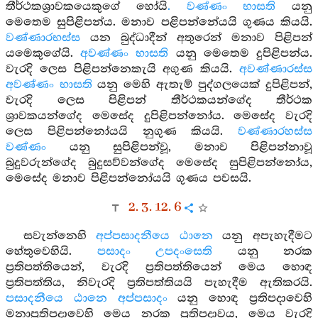
තීර්ථකශ්‍රාවකයෙකුගේ හෝයි
. වණ්ණං භාසති
යනු
මෙතෙම සුපිළිපන්ය. මනාව පළිපන්නේයයි ගුණය කියයි.
වණ්ණාරභස්ස
යන බුද්ධාදීන් අතුරෙන් මනාව පිළිපන්
යමෙකුගේයි.
අවණ්ණං භාසති
යනු මෙතෙම දුපිළිපන්ය.
වැරදි ලෙස පිළිපන්නෙකැයි අගුණ කියයි.
අවණ්ණාරස්ස
අවණ්ණං භාසති
යනු මෙහි ඇතැම් පුද්ගලයෙක් දුපිළිපන්,
වැරදි ලෙස පිළිපන් තීර්ථකයන්ගේද තීර්ථක
ශ්‍රාවකයන්ගේද මෙසේද දුපිළිපන්නෝය. මෙසේද වැරදි
ලෙස පිළිපන්නෝයයි නුගුණ කියයි.
වණ්ණාරහස්ස
වණ්ණං
යනු සුපිළිපන්වූ, මනාව පිළිපන්නාවූ
බුදුවරුන්ගේද බුදුසව්වන්ගේද මෙසේද සුපිළිපන්නෝය,
මෙසේද මනාව පිළිපන්නෝයයි ගුණය පවසයි.
2. 3. 12. 6
සවැන්නෙහි
අප්පසාදනීයෙ ඨානෙ
යනු අපැහැදීමට
හේතුවෙහියි.
පසාදං උපදංසෙති
යනු නරක
ප්‍රතිපත්තියෙන්, වැරදි ප්‍රතිපත්තියෙන් මෙය හොඳ
ප්‍රතිපත්තිය, නිවැරදි ප්‍රතිපත්තියයි පැහැදීම ඇතිකරයි.
පසාදනීයෙ ඨානෙ අප්පසාදං
යනු හොඳ ප්‍රතිපදාවෙහි
මනාප්‍රතිපදාවෙහි මෙය නරක ප්‍රතිපදාවය, මෙය වැරදි