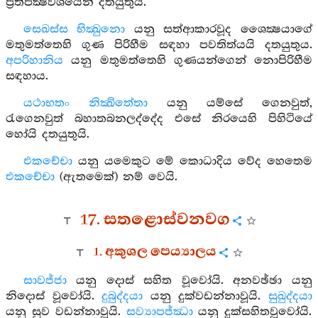
ප්‍රතිපක්‍ෂවශයෙන් දතයුතුයි.
සෙඛස්ස භික්‍ඛුනො
යනු සත්ආකාරවූද ශෛක්‍ෂයාගේ
මතුමත්තෙහි ගුණ පිරිහීම සඳහා පවතිත්යයි දතයුතුය.
අපරිහානිය
යනු මතුමත්තෙහි ගුණයන්ගෙන් නොපිරිහීම
සඳහාය.
යථාභතං නික්‍ඛිතේතා
යනු යම්සේ ගෙනවුත්,
රැගෙනවුත් බහාතබනලද්දේද එසේ නිරයෙහි පිහිටියේ
හෝයි දතයුතුයි.
එකචේචා
යනු යමෙකුට මේ කොධාදිය වේද හෙතෙම
එකචේචා
(ඇතමෙක්) නම් වෙයි.
17. සතළොස්වනවග
1. අකුශල පෙය්‍යාලය
සාවජ්ජා
යනු දොස් සහිත වූවෝයි. අනවඡ්ඡා යනු
නිදොස් වූවෝයි.
දුබුද්දයා
යනු දුක්වඩන්නාවූයි.
සුඛුද්දයා
යනු සුව වඩන්නාවූයි.
සව්‍යාපජ්ක්‍ධා
යනු දුක්සහිතවූවෝයි.