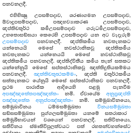
පනවනලදී.
එහිභික්‍ෂු උපසම්පදාව, ශරණාගමන උපසම්පදාව,
ඕවාදූපසම්පදාව, පඤහව්‍යාකරණ උපසම්පදාව,
ඥප්තිචතුර්ථ කර්‍මඋපසම්පදාව ගරුධර්‍මඋපසම්පදාව,
උභතොසඞ්ඝයා කෙරෙහි උපසම්පදාව යන අට වැදැරුම්
උපසම්පදාව
පනවනලදී. ඥප්තිකර්‍මය නවතැනකට
යන්නෙයයි මෙසේ නවස්ථානිකවූ ඥප්තිකර්‍මය
නවතැනකට යන්නෙයයි මෙසේ නවස්ථානිකවූ
ඥප්තිකර්‍මය පනවනලදී. ඥප්තිද්විතීය කර්‍මය තැන් සතකට
යන්නේනුයි මෙසේ සප්තස්ථානිකවූ ඤත්තිදුතියකම්මය
පනවනලදී.
ඤත්තිචතුත්‍ථකම්මං
, ඥප්ති චතුර්ථකර්‍මය
සත්තැනකට යේනුයි මෙසේ සප්තස්ථානිකව පනවනලදී.
ප්‍රථම පාරාජික ආදියෙහි පළමු පැනවීම
අපඤ්ඤතේතපඤ්ඤත්තං
නමි. ඒවායේම
අනුප්‍රඥප්ති
පඤ්ඤතේත අනුප්පඤ්ඤත්තං
නමි. සම්මුඛාවිනයො,
සම්මුඛාවිනය ධම්මසම්මුඛතා
විනයසම්මුඛතා
සඞ්ඝසම්මුඛතා පුග්ගලසම්මුඛතා යනමේ සතරාකාර
සම්මුඛීභාවයන් වශයෙන් පනවනලදී. සතිවිනයො,
සතිවිනය ස්මෘතිවිපුලත්වයට පත් රහතන්වහන්සේට