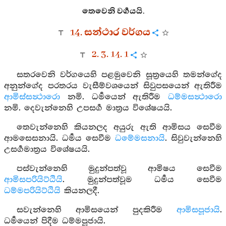
තෙවෙනි වර්‍ගයයි.
14. සන්ථාර වර්ගය
2. 3. 14. 1
සතරවෙනි වර්ගයෙහි පළමුවෙනි සූත්‍රයෙහි තමන්ගේද
අනුන්ගේද පරතරය වැසීම්වශයෙන් සිවුපසයෙන් ඇතිරීම
ආමිස්සන්‍ථාරො
නමි. ධර්‍මයෙන් ඇතිරීම
ධම්මසන්‍ථාරො
නමි. දෙවැන්නෙහි උපසර්‍ග මාත්‍රය විශේෂයයි.
තෙවැන්නෙහි කියනලද අයුරු ඇති ආමිසය සෙවීම
ආමසෙසනායි. ධර්‍මය සෙවීම
ධමේමසනායි
. සිවුවැන්නෙහි
උසර්‍ගමාත්‍රය විශේෂයයි.
පස්වැන්නෙහි මුදුන්පත්වූ ආමිෂය සෙවීම
ආමිසපරියිට්ඨියි
. මුදුන්පත්වූම ධර්‍මය සෙවීම
ධම්මපරියිට්ඨියි
කියනලදී.
සවැන්නෙහි ආමිසයෙන් පුදකිරීම
ආමිසපූජායි
.
ධර්‍මයෙන් පිදීම ධම්මපූජායි.