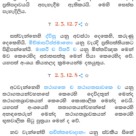
ප්‍රතිපදාවයයි අපැහැදීම ඇතිකරයි. මෙහි සෙස්ස
පැහැදිලිය.
2. 3. 12. 7
සත්වැන්නෙහි
ද්විසු
යනු අවස්ථා දෙකෙහි, කරුණු
දෙකෙහියි.
මිච්ඡාපටිප්ජමානො
යනු වැරදි ප්‍රතිපත්තියකට
පිළිපන්නේයි
. මාතරී ච පිතරී ච
යනු මිත්තවින්‍දක මෙන්
මව කෙරෙහිද අජාතසත්තු මෙන් පියා කෙරෙහිද වේ.
යහපත් අංශය කියනලද ක්‍රමයෙන්ම දතයුතුය.
2. 3. 12. 8
අටවැන්නෙහි
තථාගතෙ ච තථාගතසාවකෙ ච
යනු
තථාගතයන්වහනසේ කෙරෙහි දෙවිදතුන් මෙන්ද
තථාගතශ්‍රාවකයන් කෙරෙහි කොකාලික මෙන්ද වෙයි.
යහපත් අංශයෙහි තතාගතයන්වහන්සේ කෙරෙහි
අනඳතෙරුන් මෙන්ද තථාගතශ්‍රාවකයන් කෙරෙහි
භූතවාලික සිටු පුත්‍රයා මෙන් ද වේ.
නව වැන්නේහි
සචිත්තචොදානං
යනු ස්වකීය සිතේ