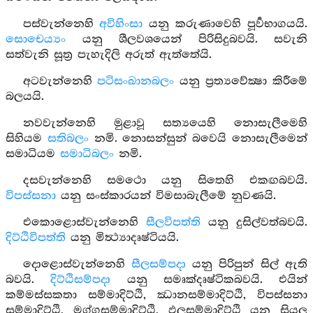
පස්වැන්නෙහි
අවිහිංසා
යනු කරුණාවෙහි පූර්‍වභාගයයි.
සොචෙය්‍යං
යනු ශීලවශයෙන් පිරිසිදුබවයි. සවැනි
සත්වැනි සූත්‍ර පැහැදිලි අරුත් ඇත්තේයි.
අටවැන්නෙහි
පටිසංඛානබලං
යනු ප්‍රත්‍යවේක්‍ෂා කිරීමේ
බලයයි.
නවවැන්නෙහි මුළාවූ සත්‍යයෙහි නොසැලීමෙහි
සිහියම
සතිබලං
නමි. නොසන්සුන් බවෙයි නොසැලීමෙන්
සමාධියම
සමාධිබලං
නමි.
දසවැන්නෙහි සමථො යනු සිතෙහි එකඟබවයි.
විපස්සනා
යනු සංස්කාරයන් විමසාබැලීමේ නුවණයි.
එකොළොස්වැන්නෙහි
සීලවිපත්ති
යනු දුසිල්වත්බවයි.
දිට්ඨිවිපත්ති
යනු මිත්‍ථ්‍යාදෘෂ්ටියයි.
දොළොස්වැන්නෙහි
සීලසම්පදා
යනු පිරිපුන් සිල් ඇති
බවයි.
දිට්ඨිසම්පදා
යනු සමෘක්දෘෂ්ටිකබවයි. එයින්
කම්මස්සකතා සම්මාදිට්ඨි, ක්‍ධානසම්මාදිට්ඨි, විපස්සනා
සම්මාදිට්ඨි, මග්ගසම්මාදිට්ඨි, ඵලසම්මාදිට්ඨි යන සියලු