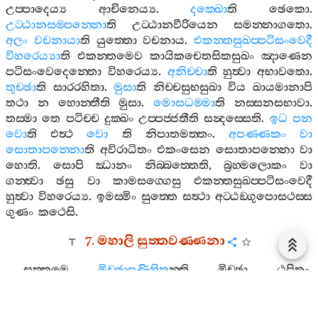
උප‍්පාදෙය්‍ය
ආචිනෙය්‍ය
.
දක‍්ඛො
ති
ඡෙකො
.
උට‍්ඨානසම‍්පන‍්නො
ති
උට‍්ඨානවීරියෙන
සමන‍්නාගතො
.
අලං
වචනායා
ති
යුත‍්තො
වචනාය
.
එකන‍්තසුඛප‍්පටිසංවෙදී
විහරෙය්‍යා
ති
එකන‍්තමෙව
කායිකචෙතසිකසුඛං
ඤාණෙන
පටිසංවෙදෙන‍්තො
විහරෙය්‍ය
.
අනිච‍්චා
ති
හුත්‍වා
අභාවතො
.
තුච‍්ඡා
ති
සාරරහිතා
.
මුසා
ති
නිච‍්චසුභසුඛා
විය
ඛායමානාපි
තථා
න
හොන‍්තීති
මුසා
.
මොසධම‍්මා
ති
නස‍්සනසභාවා
.
තස‍්මා
තෙ
පටිච‍්ච
දුක‍්ඛං
උප‍්පජ‍්ජතීති
සන්‍දස‍්සෙති
.
ඉධ
පන
වො
ති
එත්‍ථ
වො
ති
නිපාතමත‍්තං
.
අපණ‍්ණකං
වා
සොතාපන‍්නො
ති
අවිරාධිතං
එකංසෙන
සොතාපන‍්නො
වා
හොති
.
සොපි
ඣානං
නිබ‍්බත‍්තෙති
,
බ්‍රහ‍්මලොකං
වා
ගන‍්ත්‍වා
ඡසු
වා
කාමසග‍්ගෙසු
එකන‍්තසුඛප‍්පටිසංවෙදී
හුත්‍වා
විහරෙය්‍ය
.
ඉමස‍්මිං
සුත‍්තෙ
සත්‍ථා
අට‍්ඨඞ‍්ගුපොසථස‍්ස
ගුණං
කථෙසි
.
7.
මහාලි
සුත‍්තවණ‍්ණනා
සත‍්තමෙ
මිච‍්ඡාපණිහිත
න‍්ති
මිච‍්ඡා
ඨපිතං
.
අධම‍්මචරියාවිසමචරියා
ති
අකුසලකම‍්මපථවසෙන
අධම‍්මචරියසඞ‍්ඛාතා
විසමචරියා
.
කුසලකම‍්මපථවසෙන
ඉතරා
වෙදිතබ‍්බා
.
එවමිධ
වට‍්ටමෙව
කථිතං
.