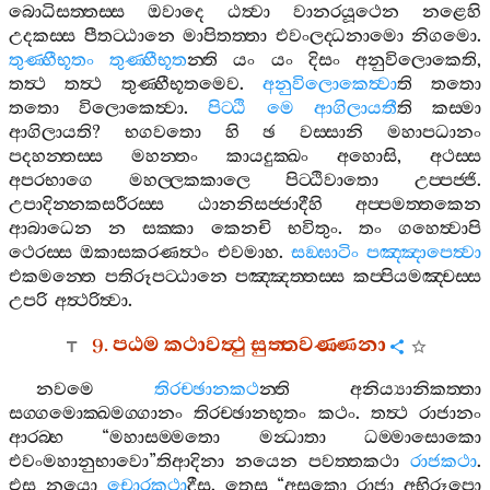
බොධිසත‍්තස‍්ස
ඔවාදෙ
ඨත්‍වා
වානරයූථෙන
නළෙහි
උදකස‍්ස
පීතට‍්ඨානෙ
මාපිතත‍්තා
එවංලද‍්ධනාමො
නිගමො
.
තුණ‍්හීභූතං
තුණ‍්හීභූත
න‍්ති
යං
යං
දිසං
අනුවිලොකෙති
,
තත්‍ථ
තත්‍ථ
තුණ‍්හීභූතමෙව
.
අනුවිලොකෙත්‍වා
ති
තතො
තතො
විලොකෙත්‍වා
.
පිට‍්ඨි
මෙ
ආගිලායතී
ති
කස‍්මා
ආගිලායති
?
භගවතො
හි
ඡ
වස‍්සානි
මහාපධානං
පදහන‍්තස‍්ස
මහන‍්තං
කායදුක‍්ඛං
අහොසි
,
අථස‍්ස
අපරභාගෙ
මහල‍්ලකකාලෙ
පිට‍්ඨිවාතො
උප‍්පජ‍්ජි
.
උපාදින‍්නකසරීරස‍්ස
ඨානනිසජ‍්ජාදීහි
අප‍්පමත‍්තකෙන
ආබාධෙන
න
සක‍්කා
කෙනචි
භවිතුං
.
තං
ගහෙත්‍වාපි
ථෙරස‍්ස
ඔකාසකරණත්‍ථං
එවමාහ
.
සඞ‍්ඝාටිං
පඤ‍්ඤාපෙත්‍වා
එකමන‍්තෙ
පතිරූපට‍්ඨානෙ
පඤ‍්ඤත‍්තස‍්ස
කප‍්පියමඤ‍්චස‍්ස
උපරි
අත්‍ථරිත්‍වා
.
9.
පඨම
කථාවත්‍ථු
සුත‍්තවණ‍්ණනා
නවමෙ
තිරච‍්ඡානකථ
න‍්ති
අනිය්‍යානිකත‍්තා
සග‍්ගමොක‍්ඛමග‍්ගානං
තිරච‍්ඡානභූතං
කථං
.
තත්‍ථ
රාජානං
ආරබ‍්භ
“
මහාසම‍්මතො
මන්‍ධාතා
ධම‍්මාසොකො
එවංමහානුභාවො
”
තිආදිනා
නයෙන
පවත‍්තකථා
රාජකථා
.
එස
නයො
චොරකථා
දීසු
.
තෙසු
“
අසුකො
රාජා
අභිරූපො