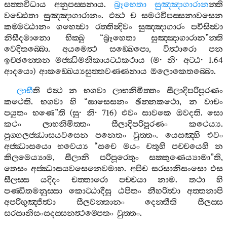
සත‍්තවිධාය
අනුපස‍්සනාය
.
බ්‍රූහෙතා
සුඤ‍්ඤාගාරාන
න‍්ති
වඩ‍්ඪෙතා
සුඤ‍්ඤාගාරානං
.
එත්‍ථ
ච
සමථවිපස‍්සනාවසෙන
කම‍්මට‍්ඨානං
ගහෙත්‍වා
රත‍්තින්‍දිවං
සුඤ‍්ඤාගාරං
පවිසිත්‍වා
නිසීදමානො
භික‍්ඛු
“
බ්‍රූහෙතා
සුඤ‍්ඤාගාරාන
”
න‍්ති
වෙදිතබ‍්බො
.
අයමෙත්‍ථ
සඞ‍්ඛෙපො
,
විත්‍ථාරො
පන
ඉච‍්ඡන‍්තෙන
මජ‍්ඣිමනිකායට‍්ඨකථාය
(
ම
·
නි
·
අට‍්ඨ
· 1.64
ආදයො
)
ආකඞ‍්ඛෙය්‍යසුත‍්තවණ‍්ණනාය
ඔලොකෙතබ‍්බො
.
ලාභී
ති
එත්‍ථ
න
භගවා
ලාභනිමිත‍්තං
සීලාදිපරිපූරණං
කථෙති
.
භගවා
හි
“
ඝාසෙසනං
ඡින‍්නකථො
,
න
වාචං
පයුතං
භණෙ
”
ති
(
සු
·
නි
· 716)
එවං
සාවකෙ
ඔවදති
.
සො
කථං
ලාභනිමිත‍්තං
සීලාදිපරිපූරණං
කථෙය්‍ය
.
පුග‍්ගලජ‍්ඣාසයවසෙන
පනෙතං
වුත‍්තං
.
යෙසඤ‍්හි
එවං
අජ‍්ඣාසයො
භවෙය්‍ය
“
සචෙ
මයං
චතූහි
පච‍්චයෙහි
න
කිලමෙය්‍යාම
,
සීලානි
පරිපූරෙතුං
සක‍්කුණෙය්‍යාමා
”
ති
,
තෙසං
අජ‍්ඣාසයවසෙනෙවමාහ
.
අපිච
සරසානිසංසො
එස
සීලස‍්ස
යදිදං
චත‍්තාරො
පච‍්චයා
නාම
.
තථා
හි
පණ‍්ඩිතමනුස‍්සා
කොට‍්ඨාදීසු
ඨපිතං
නීහරිත්‍වා
අත‍්තනාපි
අපරිභුඤ‍්ජිත්‍වා
සීලවන‍්තානං
දෙන‍්තීති
සීලස‍්ස
සරසානිසංසදස‍්සනත්‍ථම‍්පෙතං
වුත‍්තං
.