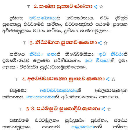
2.
තණ‍්හා
සුත‍්තවණ‍්ණනා
දුතියෙ
භවතණ‍්හායා
ති
භවපත්‍ථනාය
.
එවං
ද‍්වීසුපි
සුත‍්තෙසු
වට‍්ටමෙව
කථිතං
,
වට‍්ටඤ‍්චෙත්‍ථ
පඨමෙ
සුත‍්තෙ
අවිජ‍්ජාමූලකං
වට‍්ටං
කථිතං
,
දුතියෙ
තණ‍්හාමූලකං
.
3.
නිට‍්ඨඞ‍්ගත
සුත‍්තවණ‍්ණනා
තතියෙ
නිට‍්ඨං
ගතා
ති
නිබ‍්බෙමතිකා
.
ඉධ
නිට‍්ඨා
ති
ඉමස‍්මිංයෙව
ලොකෙ
පරිනිබ‍්බානං
.
ඉධ
විහායා
ති
ඉමං
ලොකං
විජහිත්‍වා
සුද‍්ධාවාසබ්‍රහ‍්මලොකං
.
4.
අවෙච‍්චප‍්පසන‍්න
සුත‍්තවණ‍්ණනා
චතුත්‍ථෙ
අවෙච‍්චප‍්පසන‍්නා
ති
අචලප‍්පසාදෙන
සම‍්පන‍්නා
.
සොතාපන‍්නා
ති
අරියමග‍්ගසොතං
ආපන‍්නා
.
5-8.
පඨමසුඛ
සුත‍්තාදිවණ‍්ණනා
පඤ‍්චමෙ
වට‍්ටමූලකං
සුඛදුක‍්ඛං
පුච‍්ඡිතං
,
ඡට‍්ඨෙ
සාසනමූලකං
.
සත‍්තමෙ
නළකපාන
න‍්ති
අතීතෙ