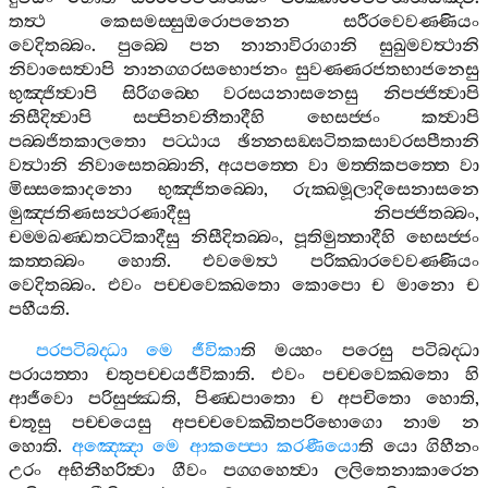
තත්‍ථ
කෙසමස‍්සුඔරොපනෙන
සරීරවෙවණ‍්ණියං
වෙදිතබ‍්බං
.
පුබ‍්බෙ
පන
නානාවිරාගානි
සුඛුමවත්‍ථානි
නිවාසෙත්‍වාපි
නානග‍්ගරසභොජනං
සුවණ‍්ණරජතභාජනෙසු
භුඤ‍්ජිත්‍වාපි
සිරිගබ‍්භෙ
වරසයනාසනෙසු
නිපජ‍්ජිත්‍වාපි
නිසීදිත්‍වාපි
සප‍්පිනවනීතාදීහි
භෙසජ‍්ජං
කත්‍වාපි
පබ‍්බජිතකාලතො
පට‍්ඨාය
ඡින‍්නසඞ‍්ඝටිතකසාවරසපීතානි
වත්‍ථානි
නිවාසෙතබ‍්බානි
,
අයපත‍්තෙ
වා
මත‍්තිකපත‍්තෙ
වා
මිස‍්සකොදනො
භුඤ‍්ජිතබ‍්බො
,
රුක‍්ඛමූලාදිසෙනාසනෙ
මුඤ‍්ජතිණසන්‍ථරණාදීසු
නිපජ‍්ජිතබ‍්බං
,
චම‍්මඛණ‍්ඩතට‍්ටිකාදීසු
නිසීදිතබ‍්බං
,
පූතිමුත‍්තාදීහි
භෙසජ‍්ජං
කත‍්තබ‍්බං
හොති
.
එවමෙත්‍ථ
පරික‍්ඛාරවෙවණ‍්ණියං
වෙදිතබ‍්බං
.
එවං
පච‍්චවෙක‍්ඛතො
කොපො
ච
මානො
ච
පහීයති
.
පරපටිබද‍්ධා
මෙ
ජීවිකා
ති
මය‍්හං
පරෙසු
පටිබද‍්ධා
පරායත‍්තා
චතුපච‍්චයජීවිකාති
.
එවං
පච‍්චවෙක‍්ඛතො
හි
ආජීවො
පරිසුජ‍්ඣති
,
පිණ‍්ඩපාතො
ච
අපචිතො
හොති
,
චතූසු
පච‍්චයෙසු
අපච‍්චවෙක‍්ඛිතපරිභොගො
නාම
න
හොති
.
අඤ‍්ඤො
මෙ
ආකප‍්පො
කරණීයො
ති
යො
ගිහීනං
උරං
අභිනීහරිත්‍වා
ගීවං
පග‍්ගහෙත්‍වා
ලලිතෙනාකාරෙන