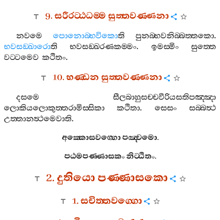
9.
සරීරට‍්ඨධම‍්ම
සුත‍්තවණ‍්ණනා
නවමෙ
පොනොබ‍්භවිකො
ති
පුනබ‍්භවනිබ‍්බත‍්තකො
.
භවසඞ‍්ඛාරො
ති
භවසඞ‍්ඛරණකම‍්මං
.
ඉමස‍්මිං
සුත‍්තෙ
වට‍්ටමෙව
කථිතං
.
10.
භණ‍්ඩන
සුත‍්තවණ‍්ණනා
දසමෙ
සීලබාහුසච‍්චවීරියසතිපඤ‍්ඤා
ලොකියලොකුත‍්තරාමිස‍්සිකා
කථිතා
.
සෙසං
සබ‍්බත්‍ථ
උත‍්තානත්‍ථමෙවාති
.
අක‍්කොසවග‍්ගො
පඤ‍්චමො
.
පඨමපණ‍්ණාසකං
නිට‍්ඨිතං
.
2.
දුතියො
පණ‍්ණාසකො
1.
සචිත‍්තවග‍්ගො