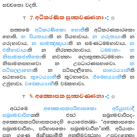
සච‍්චතො
වදති
.
7.
අධිකරණික
සුත‍්තවණ‍්ණනා
සත‍්තමෙ
අධිකරණිකො
හොතී
ති
අධිකරණකාරකො
හොති
.
න
පියතායා
ති
න
පියභාවාය
.
න
ගරුතායා
ති
න
ගරුභාවාය
.
න
සාමඤ‍්ඤායා
ති
න
සමණධම‍්මභාවාය
.
න
එකීභාවායා
ති
න
නිරන‍්තරභාවාය
.
ධම‍්මානං
න
නිසාමකජාතිකො
ති
නවන‍්නං
ලොකුත‍්තරධම‍්මානං
න
නිසාමනසභාවො
න
උපධාරණසභාවො
.
න
පටිසල‍්ලානො
ති
න
පටිසල‍්ලීනො
.
සාඨෙය්‍යානී
ති
සඨභාවො
.
කූටෙය්‍යානී
ති
කූටභාවො
.
ජිම‍්හෙය්‍යානී
ති
න
උජුභාවා
.
වඞ‍්කෙය්‍යානී
ති
වඞ‍්කභාවා
.
8.
අක‍්කොසක
සුත‍්තවණ‍්ණනා
අට‍්ඨමෙ
අක‍්කොසකපරිභාසකො
අරියූපවාදී
සබ්‍රහ‍්මචාරින
න‍්ති
එත්‍ථ
සබ්‍රහ‍්මචාරිපදං
අක‍්කොසකපරිභාසකපදෙහි
යොජෙතබ‍්බං
“
අක‍්කොසකො
සබ්‍රහ‍්මචාරීනං
,
පරිභාසකො
සබ්‍රහ‍්මචාරීන
”
න‍්ති
.
අරියානං
පන
ගුණෙ
ඡින්‍දිස‍්සාමීති
අන‍්තිමවත්‍ථුනා
උපවදන‍්තො