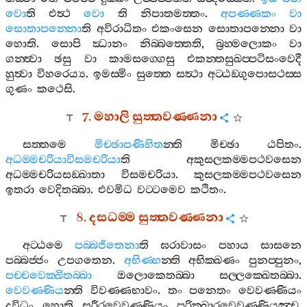
වො
ති
එත්‍ථ
වො
ති
නිපාතමත‍්තං
.
අපණ‍්ණකං
වා
සොතාපන‍්නො
ති
අවිරාධිතං
එකංසෙන
සොතාපන‍්නො
වා
හොති
.
සොපි
ඣානං
නිබ‍්බත‍්තෙති
,
බ්‍රහ‍්මලොකං
වා
ගන‍්ත්‍වා
ඡසු
වා
කාමසග‍්ගෙසු
එකන‍්තසුඛප‍්පටිසංවෙදී
හුත්‍වා
විහරෙය්‍ය
.
ඉමස‍්මිං
සුත‍්තෙ
සත්‍ථා
අට‍්ඨඞ‍්ගුපොසථස‍්ස
ගුණං
කථෙසි
.
7.
මහාලි
සුත‍්තවණ‍්ණනා
සත‍්තමෙ
මිච‍්ඡාපණිහිත
න‍්ති
මිච‍්ඡා
ඨපිතං
.
අධම‍්මචරියාවිසමචරියා
ති
අකුසලකම‍්මපථවසෙන
අධම‍්මචරියසඞ‍්ඛාතා
විසමචරියා
.
කුසලකම‍්මපථවසෙන
ඉතරා
වෙදිතබ‍්බා
.
එවමිධ
වට‍්ටමෙව
කථිතං
.
8.
දසධම‍්ම
සුත‍්තවණ‍්ණනා
අට‍්ඨමෙ
පබ‍්බජිතෙනා
ති
ඝරාවාසං
පහාය
සාසනෙ
පබ‍්බජ‍්ජං
උපගතෙන
.
අභිණ‍්හ
න‍්ති
අභික‍්ඛණං
පුනප‍්පුනං
,
පච‍්චවෙක‍්ඛිතබ‍්බා
ඔලොකෙතබ‍්බා
සල‍්ලක‍්ඛෙතබ‍්බා
.
වෙවණ‍්ණිය
න‍්ති
විවණ‍්ණභාවං
.
තං
පනෙතං
වෙවණ‍්ණියං
දුවිධං
හොති
සරීරවෙවණ‍්ණියං
පරික‍්ඛාරවෙවණ‍්ණියඤ‍්ච
.