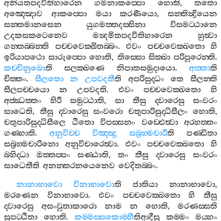
අනියතපදවීතිහාරෙන
ගමනාකප‍්පො
හොති
,
තතො
අඤ‍්ඤොව
ආකප‍්පො
මයා
කරණීයො
,
සන‍්තින්‍ද්‍රියෙන
සන‍්තමානසෙන
යුගමත‍්තදස‍්සිනා
විසමට‍්ඨානෙ
උදකසකටෙනෙව
මන්‍දමිතපදවීතිහාරෙන
හුත්‍වා
ගන‍්තබ‍්බන‍්ති
පච‍්චවෙක‍්ඛිතබ‍්බං
.
එවං
පච‍්චවෙක‍්ඛතො
හි
ඉරියාපථො
සාරුප‍්පො
හොති
,
තිස‍්සො
සික‍්ඛා
පරිපූරෙන‍්ති
.
කච‍්චිනුඛො
ති
සලක‍්ඛණෙ
නිපාතසමුදායො
.
අත‍්තා
ති
චිත‍්තං
.
සීලතො
න
උපවදතී
ති
අපරිසුද‍්ධං
තෙ
සීලන‍්ති
සීලපච‍්චයො
න
උපවදති
.
එවං
පච‍්චවෙක‍්ඛතො
හි
අජ‍්ඣත‍්තං
හිරී
සමුට‍්ඨාති
,
සා
තීසු
ද‍්වාරෙසු
සංවරං
සාධෙති
,
තීසු
ද‍්වාරෙසු
සංවරො
චතුපාරිසුද‍්ධිසීලං
හොති
,
චතුපාරිසුද‍්ධිසීලෙ
ඨිතො
විපස‍්සනං
වඩ‍්ඪෙත්‍වා
අරහත‍්තං
ගණ‍්හාති
.
අනුවිච‍්ච
විඤ‍්ඤූ
සබ්‍රහ‍්මචාරී
ති
පණ‍්ඩිතා
සබ්‍රහ‍්මචාරිනො
අනුවිචාරෙත්‍වා
.
එවං
පච‍්චවෙක‍්ඛතො
හි
බහිද‍්ධා
ඔත‍්තප‍්පං
සණ‍්ඨාති
,
තං
තීසු
ද‍්වාරෙසු
සංවරං
සාධෙතීති
අනන‍්තරනයෙනෙව
වෙදිතබ‍්බං
.
නානාභාවො
විනාභාවො
ති
ජාතියා
නානාභාවො
,
මරණෙන
විනාභාවො
.
එවං
පච‍්චවෙක‍්ඛතො
හි
තීසු
ද‍්වාරෙසු
අසංවුතාකාරො
නාම
න
හොති
,
මරණස‍්සති
සූපට‍්ඨිතා
හොති
.
කම‍්මස‍්සකොම‍්හී
තිආදීසු
කම‍්මං
මය‍්හං