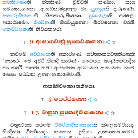
තින‍්තිණො
ති
තින‍්තිණං
වුච‍්චති
තණ‍්හා
,
තාය
සමන‍්නාගතො
,
ආසඞ‍්කාබහුලො
වා
.
ලුද‍්දො
ති
දාරුණො
.
අකාරුණිකො
ති
නික‍්කාරුණිකො
.
දුබ‍්බලො
ති
අබලො
අප‍්පථාමො
.
ඔරවිතා
ති
ඔරවයුත‍්තො
ඔරවන‍්තො
චරති
.
නෙචයිකො
ති
නිචයකරො
.
9.
ආඝාතවත්‍ථු
සුත‍්තවණ‍්ණනා
නවමෙ
අට‍්ඨානෙ
ති
අකාරණෙ
.
සචිත‍්තකපවත‍්තියඤ‍්හි
“
අනත්‍ථං
මෙ
අචරී
”
තිආදි
කාරණං
භවෙය්‍ය
,
ඛාණුපහටාදීසු
තං
නත්‍ථි
.
තස‍්මා
තත්‍ථ
ආඝාතො
අට‍්ඨානෙ
ආඝාතො
නාම
.
සෙසං
සබ‍්බත්‍ථ
උත‍්තානත්‍ථමෙවාති
.
ආකඞ‍්ඛවග‍්ගො
තතියො
.
4.
ථෙරවග‍්ගො
1-3.
බාහුන
සුත‍්තාදිවණ‍්ණනා
චතුත්‍ථස‍්ස
පඨමෙ
විමරියාදීකතෙනා
ති
කිලෙසමරියාදං
භින්‍දිත්‍වා
විමරියාදං
කතෙන
.
දුතියං
උත‍්තානත්‍ථමෙව
.