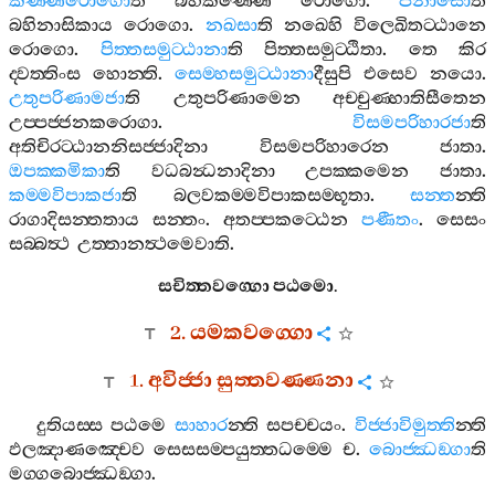
කණ‍්ණරොගො
ති
බහිකණ‍්ණෙ
රොගො
.
පිනාසො
ති
බහිනාසිකාය
රොගො
.
නඛසා
ති
නඛෙහි
විලෙඛිතට‍්ඨානෙ
රොගො
.
පිත‍්තසමුට‍්ඨානා
ති
පිත‍්තසමුට‍්ඨිතා
.
තෙ
කිර
ද‍්වත‍්තිංස
හොන‍්ති
.
සෙම‍්හසමුට‍්ඨානා
දීසුපි
එසෙව
නයො
.
උතුපරිණාමජා
ති
උතුපරිණාමෙන
අච‍්චුණ‍්හාතිසීතෙන
උප‍්පජ‍්ජනකරොගා
.
විසමපරිහාරජා
ති
අතිචිරට‍්ඨානනිසජ‍්ජාදිනා
විසමපරිහාරෙන
ජාතා
.
ඔපක‍්කමිකා
ති
වධබන්‍ධනාදිනා
උපක‍්කමෙන
ජාතා
.
කම‍්මවිපාකජා
ති
බලවකම‍්මවිපාකසම‍්භූතා
.
සන‍්ත
න‍්ති
රාගාදිසන‍්තතාය
සන‍්තං
.
අතප‍්පකට‍්ඨෙන
පණීතං
.
සෙසං
සබ‍්බත්‍ථ
උත‍්තානත්‍ථමෙවාති
.
සචිත‍්තවග‍්ගො
පඨමො
.
2.
යමකවග‍්ගො
1.
අවිජ‍්ජා
සුත‍්තවණ‍්ණනා
දුතියස‍්ස
පඨමෙ
සාහාර
න‍්ති
සපච‍්චයං
.
විජ‍්ජාවිමුත‍්ති
න‍්ති
ඵලඤාණඤ‍්චෙව
සෙසසම‍්පයුත‍්තධම‍්මෙ
ච
.
බොජ‍්ඣඞ‍්ගා
ති
මග‍්ගබොජ‍්ඣඞ‍්ගා
.