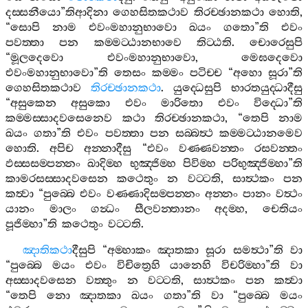
දස‍්සනීයො
”
තිආදිනා
ගෙහසිතකථාව
තිරච‍්ඡානකථා
හොති
,
“
සොපි
නාම
එවංමහානුභාවො
ඛයං
ගතො
”
ති
එවං
පවත‍්තා
පන
කම‍්මට‍්ඨානභාවෙ
තිට‍්ඨති
.
චොරෙසුපි
“
මූලදෙවො
එවංමහානුභාවො
,
මෙඝදෙවො
එවංමහානුභාවො
”
ති
තෙසං
කම‍්මං
පටිච‍්ච
“
අහො
සූරා
”
ති
ගෙහසිතකථාව
තිරච‍්ඡානකථා
.
යුද‍්ධෙසුපි
භාරතයුද‍්ධාදීසු
“
අසුකෙන
අසුකො
එවං
මාරිතො
එවං
විද‍්ධො
”
ති
කම‍්මස‍්සාදවසෙනෙව
කථා
තිරච‍්ඡානකථා
, “
තෙපි
නාම
ඛයං
ගතා
”
ති
එවං
පවත‍්තා
පන
සබ‍්බත්‍ථ
කම‍්මට‍්ඨානමෙව
හොති
.
අපිච
අන‍්නාදීසු
“
එවං
වණ‍්ණවන‍්තං
රසවන‍්තං
ඵස‍්සසම‍්පන‍්නං
ඛාදිම‍්හ
භුඤ‍්ජිම‍්හ
පිවිම‍්හ
පරිභුඤ‍්ජිම‍්හා
”
ති
කාමරසස‍්සාදවසෙන
කථෙතුං
න
වට‍්ටති
,
සාත්‍ථකං
පන
කත්‍වා
“
පුබ‍්බෙ
එවං
වණ‍්ණාදිසම‍්පන‍්නං
අන‍්නං
පානං
වත්‍ථං
යානං
මාලං
ගන්‍ධං
සීලවන‍්තානං
අදම‍්හ
,
චෙතියං
පූජිම‍්හා
”
ති
කථෙතුං
වට‍්ටති
.
ඤාතිකථා
දීසුපි
“
අම‍්හාකං
ඤාතකා
සූරා
සමත්‍ථා
”
ති
වා
“
පුබ‍්බෙ
මයං
එවං
විචිත්‍රෙහි
යානෙහි
විචරිම‍්හා
”
ති
වා
අස‍්සාදවසෙන
වත‍්තුං
න
වට‍්ටති
,
සාත්‍ථකං
පන
කත්‍වා
“
තෙපි
නො
ඤාතකා
ඛයං
ගතා
”
ති
වා
“
පුබ‍්බෙ
මයං