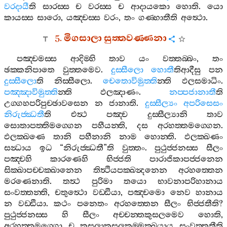
වරදායී
ති
සාරස‍්ස
ච
වරස‍්ස
ච
ආදායකො
හොති
.
යො
කායස‍්ස
සාරො
,
යඤ‍්චස‍්ස
වරං
,
තං
ගණ‍්හාතීති
අත්‍ථො
.
5.
මිගසාලා
සුත‍්තවණ‍්ණනා
පඤ‍්චමස‍්ස
ආදිම‍්හි
තාව
යං
වත‍්තබ‍්බං
,
තං
ඡක‍්කනිපාතෙ
වුත‍්තමෙව
.
දුස‍්සීලො
හොතී
තිආදීසු
පන
දුස‍්සීලො
ති
නිස‍්සීලො
.
චෙතොවිමුත‍්ති
න‍්ති
ඵලසමාධිං
.
පඤ‍්ඤාවිමුත‍්ති
න‍්ති
ඵලඤාණං
.
නප‍්පජානාතී
ති
උග‍්ගහපරිපුච‍්ඡාවසෙන
න
ජානාති
.
දුස‍්සීල්‍යං
අපරිසෙසං
නිරුජ‍්ඣතී
ති
එත්‍ථ
පඤ‍්ච
දුස‍්සීල්‍යානි
තාව
සොතාපත‍්තිමග‍්ගෙන
පහීයන‍්ති
,
දස
අරහත‍්තමග‍්ගෙන
.
ඵලක‍්ඛණෙ
තානි
පහීනානි
නාම
හොන‍්ති
.
ඵලක‍්ඛණං
සන්‍ධාය
ඉධ
“
නිරුජ‍්ඣතී
”
ති
වුත‍්තං
.
පුථුජ‍්ජනස‍්ස
සීලං
පඤ‍්චහි
කාරණෙහි
භිජ‍්ජති
පාරාජිකාපජ‍්ජනෙන
සික‍්ඛාපච‍්චක‍්ඛානෙන
තිත්‍ථියපක‍්ඛන්‍දනෙන
අරහත‍්තෙන
මරණෙනාති
.
තත්‍ථ
පුරිමා
තයො
භාවනාපරිහානාය
සංවත‍්තන‍්ති
,
චතුත්‍ථො
වඩ‍්ඪියා
,
පඤ‍්චමො
නෙව
හානාය
න
වඩ‍්ඪියා
.
කථං
පනෙතං
අරහත‍්තෙන
සීලං
භිජ‍්ජතීති
?
පුථුජ‍්ජනස‍්ස
හි
සීලං
අච‍්චන‍්තකුසලමෙව
හොති
,
අරහත‍්තමග‍්ගො
ච
කුසලාකුසලකම‍්මක‍්ඛයාය
සංවත‍්තතීති