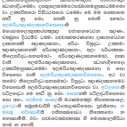
උක‍්කට‍්ඨමනුස‍්සභූතානං
ඣායීනඤ‍්චෙව
අරියානඤ‍්ච
ඣානාදිධම‍්මො
,
දසකුසලකම‍්මපථසඞ‍්ඛාතමනුස‍්සධම‍්මතො
වා
උත‍්තරිතරො
විසිට‍්ඨතරො
ධම‍්මො
මෙ
මම
සන‍්තානෙ
අත්‍ථි
නු
ඛො
,
සන‍්ති
නු
ඛොති
අත්‍ථො
.
අලමරියඤාණදස‍්සනවිසෙසො
ති
මහග‍්ගතලොකුත‍්තරපඤ‍්ඤා
පජානනට‍්ඨෙන
ඤාණං
,
චක‍්ඛුනා
දිට‍්ඨමිව
ධම‍්මං
පච‍්චක‍්ඛකරණතො
දස‍්සනට‍්ඨෙන
දස‍්සනන‍්ති
ඤාණදස‍්සනං
,
අරියං
විසුද‍්ධං
උත‍්තමං
ඤාණදස‍්සනන‍්ති
අරියඤාණදස‍්සනං
,
අලං
පරියත‍්තකං
කිලෙසවිද‍්ධංසනසමත්‍ථං
අරියඤාණදස‍්සනමෙත්‍ථ
,
අස‍්ස
වාති
අලමරියඤාණදස‍්සනො
,
ඣානාදිභෙදො
උත‍්තරිමනුස‍්සධම‍්මො
අලමරියඤාණදස‍්සනො
ච
සො
විසෙසො
චාති
අලමරියඤාණදස‍්සනවිසෙසො
.
අථ
වා
තමෙව
කිලෙසවිද‍්ධංසනසමත්‍ථං
විසුද‍්ධං
ඤාණදස‍්සනමෙව
විසෙසොති
අලමරියඤාණදස‍්සනවිසෙසො
වා
.
අධිගතො
ති
පටිලද‍්ධො
මෙ
අත්‍ථි
නු
ඛො
.
සොහ
න‍්ති
පටිලද‍්ධවිසෙසො
සො
අහං
.
පච‍්ඡිමෙ
කාලෙ
ති
මරණමඤ‍්චෙ
නිපන‍්නකාලෙ
.
පුට‍්ඨො
ති
සබ්‍රහ‍්මචාරීහි
අධිගතගුණවිසෙසං
පුච‍්ඡිතො
.
න
මඞ‍්කු
භවිස‍්සාමී
ති
පතිතක‍්ඛන්‍ධො
නිත‍්තෙජො
න
හෙස‍්සාමීති
.
එවං
පච‍්චවෙක‍්ඛන‍්තස‍්ස
හි
මොඝකාලකිරියා
නාම
න
හොති
.