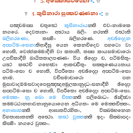
5.
අක‍්කොසවග‍්ගො
4.
කුසිනාරා
සුත‍්තවණ‍්ණනා
පඤ‍්චමස‍්ස
චතුත්‍ථෙ
කුසිනාරාය
න‍්ති
එවංනාමකෙ
නගරෙ
.
දෙවතානං
අත්‍ථාය
බලිං
හරන‍්ති
එත්‍ථාති
බලිහරණො
,
තස‍්මිං
බලිහරණෙ
.
අච‍්ඡිද‍්දෙන
අප‍්පටිමංසෙනා
තිආදීසු
යෙන
කෙනචිදෙව
පහටො
වා
හොති
,
වෙජ‍්ජකම‍්මාදීනි
වා
කතානි
,
තස‍්ස
කායසමාචාරො
උපචිකාදීහි
ඛායිතතාලපණ‍්ණං
විය
ඡිද‍්දො
ච
,
පටිමසිතුං
යත්‍ථ
කත්‍ථචි
ගහෙත්‍වා
ආකඩ‍්ඪිතුං
සක‍්කුණෙය්‍යතාය
පටිමංසො
ච
හොති
,
විපරීතො
අච‍්ඡිද‍්දො
අප‍්පටිමංසො
නාම
.
වචීසමාචාරො
පන
මුසාවාදඔමසවාදපෙසුඤ‍්ඤඅමූලකානුද‍්ධංසනාදීහි
ඡිද‍්දො
සප‍්පටිමංසො
ච
හොති
,
විපරීතො
අච‍්ඡිද‍්දො
අප‍්පටිමංසො
.
මෙත‍්තං
නු
ඛො
මෙ
චිත‍්ත
න‍්ති
පලිබොධං
ඡින්‍දිත්‍වා
කම‍්මට‍්ඨානභාවනානුයොගෙන
අධිගතං
මෙ
මෙත‍්තචිත‍්තං
.
අනාඝාත
න‍්ති
ආඝාතවිරහිතං
,
වික‍්ඛම‍්භනෙන
විහතාඝාතන‍්ති
අත්‍ථො
.
කත්‍ථ
වුත‍්ත
න‍්ති
ඉදං
සික‍්ඛාපදං
කිස‍්මිං
නගරෙ
වුත‍්තං
.