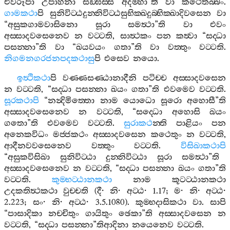
එවරූපා
උපාහනා
සඞ‍්ඝස‍්ස
අදම‍්හා
”
ති
වා
කථෙතබ‍්බං
.
ගාමකථා
පි
සුනිවිට‍්ඨදුන‍්නිවිට‍්ඨසුභික‍්ඛදුබ‍්භික‍්ඛාදිවසෙන
වා
“
අසුකගාමවාසිනො
සූරා
සමත්‍ථා
”
ති
වා
එවං
අස‍්සාදවසෙනෙව
න
වට‍්ටති
,
සාත්‍ථකං
පන
කත්‍වා
“
සද‍්ධා
පසන‍්නා
”
ති
වා
“
ඛයවයං
ගතා
”
ති
වා
වත‍්තුං
වට‍්ටති
.
නිගමනගරජනපදකථාසු
පි
එසෙව
නයො
.
ඉත්‍ථිකථා
පි
වණ‍්ණසණ‍්ඨානාදීනි
පටිච‍්ච
අස‍්සාදවසෙන
න
වට‍්ටති
, “
සද‍්ධා
පසන‍්නා
ඛයං
ගතා
”
ති
එවමෙව
වට‍්ටති
.
සූරකථාපි
“
නන්‍දිමිත‍්තො
නාම
යොධො
සූරො
අහොසී
”
ති
අස‍්සාදවසෙනෙව
න
වට‍්ටති
, “
සද‍්ධො
අහොසි
ඛයං
ගතො
”
ති
එවමෙව
වට‍්ටති
.
සුරාකථ
න‍්ති
පාළියං
පන
අනෙකවිධං
මජ‍්ජකථං
අස‍්සාදවසෙන
කථෙතුං
න
වට‍්ටති
,
ආදීනවවසෙනෙව
වත‍්තුං
වට‍්ටති
.
විසිඛාකථාපි
“
අසුකවිසිඛා
සුනිවිට‍්ඨා
දුන‍්නිවිට‍්ඨා
සූරා
සමත්‍ථා
”
ති
අස‍්සාදවසෙනෙව
න
වට‍්ටති
, “
සද‍්ධා
පසන‍්නා
ඛයං
ගතා
”
ති
වට‍්ටති
.
කුම‍්භට‍්ඨානකථා
නාම
කූටට‍්ඨානකථා
උදකතිත්‍ථකථා
වුච‍්චති
(
දී
·
නි
·
අට‍්ඨ
· 1.17;
ම
·
නි
·
අට‍්ඨ
·
2.223;
සං
·
නි
·
අට‍්ඨ
· 3.5.1080).
කුම‍්භදාසිකථා
වා
.
සාපි
“
පාසාදිකා
නච‍්චිතුං
ගායිතුං
ඡෙකා
”
ති
අස‍්සාදවසෙන
න
වට‍්ටති
, “
සද‍්ධා
පසන‍්නා
”
තිආදිනා
නයෙනෙව
වට‍්ටති
.