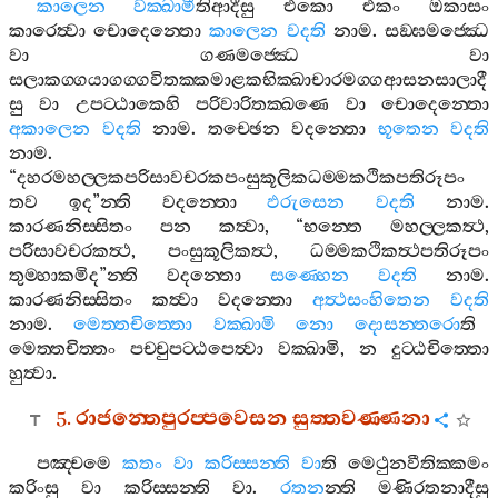
කාලෙන
වක‍්ඛාමී
තිආදීසු
එකො
එකං
ඔකාසං
කාරෙත්‍වා
චොදෙන‍්තො
කාලෙන
වදති
නාම
.
සඞ‍්ඝමජ‍්ඣෙ
වා
ගණමජ‍්ඣෙ
වා
සලාකග‍්ගයාගග‍්ගවිතක‍්කමාළකභික‍්ඛාචාරමග‍්ගආසනසාලාදී
සු
වා
උපට‍්ඨාකෙහි
පරිවාරිතක‍්ඛණෙ
වා
චොදෙන‍්තො
අකාලෙන
වදති
නාම
.
තච‍්ඡෙන
වදන‍්තො
භූතෙන
වදති
නාම
.
“
දහරමහල‍්ලකපරිසාවචරකපංසුකූලිකධම‍්මකථිකපතිරූපං
තව
ඉද
”
න‍්ති
වදන‍්තො
ඵරුසෙන
වදති
නාම
.
කාරණනිස‍්සිතං
පන
කත්‍වා
, “
භන‍්තෙ
මහල‍්ලකත්‍ථ
,
පරිසාවචරකත්‍ථ
,
පංසුකූලිකත්‍ථ
,
ධම‍්මකථිකත්‍ථපතිරූපං
තුම‍්හාකමිද
”
න‍්ති
වදන‍්තො
සණ‍්හෙන
වදති
නාම
.
කාරණනිස‍්සිතං
කත්‍වා
වදන‍්තො
අත්‍ථසංහිතෙන
වදති
නාම
.
මෙත‍්තචිත‍්තො
වක‍්ඛාමි
නො
දොසන‍්තරො
ති
මෙත‍්තචිත‍්තං
පච‍්චුපට‍්ඨපෙත්‍වා
වක‍්ඛාමි
,
න
දුට‍්ඨචිත‍්තො
හුත්‍වා
.
5.
රාජන‍්තෙපුරප‍්පවෙසන
සුත‍්තවණ‍්ණනා
පඤ‍්චමෙ
කතං
වා
කරිස‍්සන‍්ති
වා
ති
මෙථුනවීතික‍්කමං
කරිංසු
වා
කරිස‍්සන‍්ති
වා
.
රතන
න‍්ති
මණිරතනාදීසු