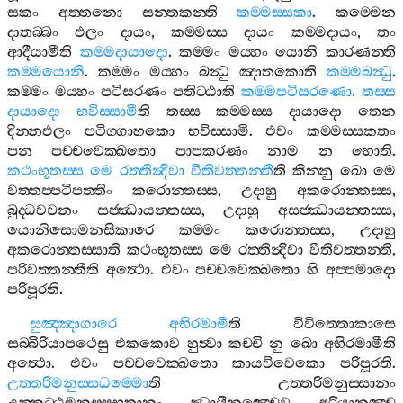
සකං
අත‍්තනො
සන‍්තකන‍්ති
කම‍්මස‍්සකා
.
කම‍්මෙන
දාතබ‍්බං
ඵලං
දායං
,
කම‍්මස‍්ස
දායං
කම‍්මදායං
,
තං
ආදීයාමීති
කම‍්මදායාදො
.
කම‍්මං
මය‍්හං
යොනි
කාරණන‍්ති
කම‍්මයොනි
.
කම‍්මං
මය‍්හං
බන්‍ධු
ඤාතකොති
කම‍්මබන්‍ධු
.
කම‍්මං
මය‍්හං
පටිසරණං
පතිට‍්ඨාති
කම‍්මපටිසරණො
.
තස‍්ස
දායාදො
භවිස‍්සාමී
ති
තස‍්ස
කම‍්මස‍්ස
දායාදො
තෙන
දින‍්නඵලං
පටිග‍්ගාහකො
භවිස‍්සාමි
.
එවං
කම‍්මස‍්සකතං
පන
පච‍්චවෙක‍්ඛතො
පාපකරණං
නාම
න
හොති
.
කථංභූතස‍්ස
මෙ
රත‍්තින්‍දිවා
වීතිවත‍්තන‍්තී
ති
කින‍්නු
ඛො
මෙ
වත‍්තප‍්පටිපත‍්තිං
කරොන‍්තස‍්ස
,
උදාහු
අකරොන‍්තස‍්ස
,
බුද‍්ධවචනං
සජ‍්ඣායන‍්තස‍්ස
,
උදාහු
අසජ‍්ඣායන‍්තස‍්ස
,
යොනිසොමනසිකාරෙ
කම‍්මං
කරොන‍්තස‍්ස
,
උදාහු
අකරොන‍්තස‍්සාති
කථංභූතස‍්ස
මෙ
රත‍්තින්‍දිවා
වීතිවත‍්තන‍්ති
,
පරිවත‍්තන‍්තීති
අත්‍ථො
.
එවං
පච‍්චවෙක‍්ඛතො
හි
අප‍්පමාදො
පරිපූරති
.
සුඤ‍්ඤාගාරෙ
අභිරමාමී
ති
විවිත‍්තොකාසෙ
සබ‍්බිරියාපථෙසු
එකකොව
හුත්‍වා
කච‍්චි
නු
ඛො
අභිරමාමීති
අත්‍ථො
.
එවං
පච‍්චවෙක‍්ඛතො
කායවිවෙකො
පරිපූරති
.
උත‍්තරිමනුස‍්සධම‍්මො
ති
උත‍්තරිමනුස‍්සානං