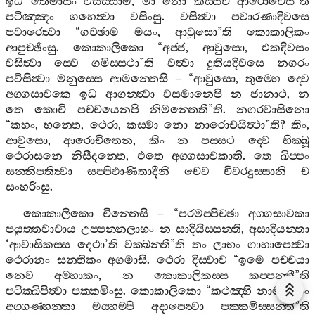
ඉධ
තෙමාසං
වසිස‍්සාම
,
මා
නො
කස‍්සචි
ආරොචෙසී
”
ති
පටිඤ‍්ඤං
ගහෙත්‍වා
වසිංසු
.
වසිත්‍වා
පවාරණාදිවසෙ
පවාරෙත්‍වා
“
ගච‍්ඡාම
මයං
,
ආවුසො
”
ති
කොකාලිකං
ආපුච‍්ඡිංසු
.
කොකාලිකො
“
අජ‍්ජ
,
ආවුසො
,
එකදිවසං
වසිත්‍වා
ස‍්වෙ
ගමිස‍්සථා
”
ති
වත්‍වා
දුතියදිවසෙ
නගරං
පවිසිත්‍වා
මනුස‍්සෙ
ආමන‍්තෙසි
– “
ආවුසො
,
තුම‍්හෙ
ද‍්වෙ
අග‍්ගසාවකෙ
ඉධ
ආගන‍්ත්‍වා
වසමානෙපි
න
ජානාථ
,
න
තෙ
කොචි
පච‍්චයෙනපි
නිමන‍්තෙතී
”
ති
.
නගරවාසිනො
“
කහං
,
භන‍්තෙ
,
ථෙරා
,
කස‍්මා
නො
නාරොචයිත්‍ථා
”
ති
?
කිං
,
ආවුසො
,
ආරොචිතෙන
,
කිං
න
පස‍්සථ
ද‍්වෙ
භික‍්ඛූ
ථෙරාසනෙ
නිසීදන‍්තෙ
,
එතෙ
අග‍්ගසාවකාති
.
තෙ
ඛිප‍්පං
සන‍්නිපතිත්‍වා
සප‍්පිඵාණිතාදීනි
චෙව
චීවරදුස‍්සානි
ච
සංහරිංසු
.
කොකාලිකො
චින‍්තෙසි
– “
පරමප‍්පිච‍්ඡා
අග‍්ගසාවකා
පයුත‍්තවාචාය
උප‍්පන‍්නලාභං
න
සාදියිස‍්සන‍්ති
,
අසාදියන‍්තා
‘
ආවාසිකස‍්ස
දෙථා
’
ති
වක‍්ඛන‍්තී
”
ති
තං
ලාභං
ගාහාපෙත්‍වා
ථෙරානං
සන‍්තිකං
අගමාසි
.
ථෙරා
දිස‍්වාව
“
ඉමෙ
පච‍්චයා
නෙව
අම‍්හාකං
,
න
කොකාලිකස‍්ස
කප‍්පන‍්තී
”
ති
පටික‍්ඛිපිත්‍වා
පක‍්කමිංසු
.
කොකාලිකො
“
කථඤ‍්හි
නාම
සයං
අග‍්ගණ‍්හන‍්තා
මය‍්හම‍්පි
අදාපෙත්‍වා
පක‍්කමිස‍්සන‍්තී
”
ති