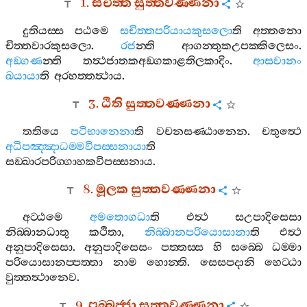
1.
සචිත‍්ත
සුත‍්තවණ‍්ණනා
දුතියස‍්ස
පඨමෙ
සචිත‍්තපරියායකුසලො
ති
අත‍්තනො
චිත‍්තවාරකුසලො
.
රජ
න‍්ති
ආගන‍්තුකඋපක‍්කිලෙසං
.
අඞ‍්ගණ
න‍්ති
තත්‍ථජාතකඅඞ‍්ගකාළතිලකාදිං
.
ආසවානං
ඛයායා
ති
අරහත‍්තත්‍ථාය
.
3.
ඨිති
සුත‍්තවණ‍්ණනා
තතියෙ
පටිභානෙනා
ති
වචනසණ‍්ඨානෙන
.
චතුත්‍ථෙ
අධිපඤ‍්ඤාධම‍්මවිපස‍්සනායා
ති
සඞ‍්ඛාරපරිග‍්ගාහකවිපස‍්සනාය
.
8.
මූලක
සුත‍්තවණ‍්ණනා
අට‍්ඨමෙ
අමතොගධා
ති
එත්‍ථ
සඋපාදිසෙසා
නිබ‍්බානධාතු
කථිතා
,
නිබ‍්බානපරියොසානා
ති
එත්‍ථ
අනුපාදිසෙසා
.
අනුපාදිසෙසං
පත‍්තස‍්ස
හි
සබ‍්බෙ
ධම‍්මා
පරියොසානප‍්පත‍්තා
නාම
හොන‍්ති
.
සෙසපදානි
හෙට‍්ඨා
වුත‍්තත්‍ථානෙව
.
9.
පබ‍්බජ‍්ජා
සුත‍්තවණ‍්ණනා