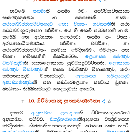
නවමෙ
තස‍්මා
ති
යස‍්මා
එවං
අපරිචිතචිත‍්තස‍්ස
සාමඤ‍්ඤත්‍ථො
න
සම‍්පජ‍්ජති
,
තස‍්මා
.
යථාපබ‍්බජ‍්ජාපරිචිතඤ‍්ච
නො
චිත‍්තං
භවිස‍්සතී
ති
යථා
පබ‍්බජ‍්ජානුරූපෙන
පරිචිතං
.
යෙ
හි
කෙචි
පබ‍්බජන‍්ති
නාම
,
සබ‍්බෙ
තෙ
අරහත‍්තං
පත්‍ථෙත්‍වා
.
තස‍්මා
යං
චිත‍්තං
අරහත‍්තාධිගමත්‍ථාය
පරිචිතං
වඩ‍්ඪිතං
,
තං
යථාපබ‍්බජ‍්ජාපරිචිතං
නාමාති
වෙදිතබ‍්බං
.
එවරූපං
පන
චිත‍්තං
භවිස‍්සතීති
සික‍්ඛිතබ‍්බං
.
ලොකස‍්ස
සමඤ‍්ච
විසමඤ‍්චා
ති
සත‍්තලොකස‍්ස
සුචරිතදුච‍්චරිතානි
.
ලොකස‍්ස
භවඤ‍්ච
විභවඤ‍්චා
ති
තස‍්ස
වඩ‍්ඪිඤ‍්ච
විනාසඤ‍්ච
,
තථා
සම‍්පත‍්තිඤ‍්ච
විපත‍්තිඤ‍්ච
.
ලොකස‍්ස
සමුදයඤ‍්ච
අත්‍ථඞ‍්ගමඤ‍්චා
ති
පන
සඞ‍්ඛාරලොකං
සන්‍ධාය
වුත‍්තං
,
ඛන්‍ධානං
නිබ‍්බත‍්තිඤ‍්ච
භෙදඤ‍්චාති
අත්‍ථො
.
10.
ගිරිමානන්‍ද
සුත‍්තවණ‍්ණනා
දසමෙ
අනුකම‍්පං
උපාදායා
ති
ගිරිමානන්‍දත්‍ථෙරෙ
අනුකම‍්පං
පටිච‍්ච
.
චක‍්ඛුරොගො
තිආදයො
වත්‍ථුවසෙන
වෙදිතබ‍්බා
.
නිබ‍්බත‍්තිතප‍්පසාදානඤ‍්හි
රොගො
නාම
නත්‍ථි
.