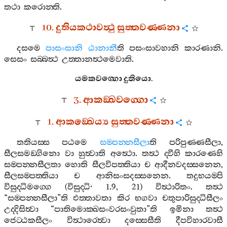
තථා
කරොන‍්ති
.
10.
දුතියකථාවත්‍ථු
සුත‍්තවණ‍්ණනා
දසමෙ
පාසංසානි
ඨානානී
ති
පසංසාවහානි
කාරණානි
.
සෙසං
සබ‍්බත්‍ථ
උත‍්තානත්‍ථමෙවාති
.
යමකවග‍්ගො
දුතියො
.
3.
ආකඞ‍්ඛවග‍්ගො
1.
ආකඞ‍්ඛෙය්‍ය
සුත‍්තවණ‍්ණනා
තතියස‍්ස
පඨමෙ
සම‍්පන‍්නසීලා
ති
පරිපුණ‍්ණසීලා
,
සීලසමඞ‍්ගිනො
වා
හුත්‍වාති
අත්‍ථො
.
තත්‍ථ
ද‍්වීහි
කාරණෙහි
සම‍්පන‍්නසීලතා
හොති
සීලවිපත‍්තියා
ච
ආදීනවදස‍්සනෙන
,
සීලසම‍්පත‍්තියා
ච
ආනිසංසදස‍්සනෙන
.
තදුභයම‍්පි
විසුද‍්ධිමග‍්ගෙ
(
විසුද‍්ධි
· 1.9, 21)
විත්‍ථාරිතං
.
තත්‍ථ
“
සම‍්පන‍්නසීලා
”
ති
එත‍්තාවතා
කිර
භගවා
චතුපාරිසුද‍්ධිසීලං
උද‍්දිසිත්‍වා
“
පාතිමොක‍්ඛසංවරසංවුතා
”
ති
ඉමිනා
තත්‍ථ
ජෙට‍්ඨකසීලං
විත්‍ථාරෙත්‍වා
දස‍්සෙසීති
දීපවිහාරවාසී