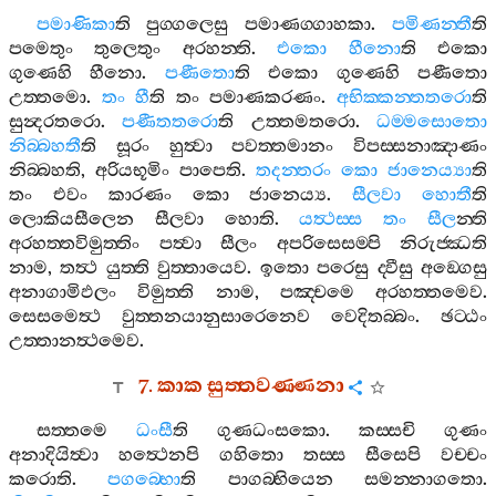
පමාණිකා
ති
පුග‍්ගලෙසු
පමාණග‍්ගාහකා
.
පමිණන‍්තී
ති
පමෙතුං
තුලෙතුං
අරහන‍්ති
.
එකො
හීනො
ති
එකො
ගුණෙහි
හීනො
.
පණීතො
ති
එකො
ගුණෙහි
පණීතො
උත‍්තමො
.
තං
හී
ති
තං
පමාණකරණං
.
අභික‍්කන‍්තතරො
ති
සුන්‍දරතරො
.
පණීතතරො
ති
උත‍්තමතරො
.
ධම‍්මසොතො
නිබ‍්බහතී
ති
සූරං
හුත්‍වා
පවත‍්තමානං
විපස‍්සනාඤාණං
නිබ‍්බහති
,
අරියභූමිං
පාපෙති
.
තදන‍්තරං
කො
ජානෙය්‍යා
ති
තං
එවං
කාරණං
කො
ජානෙය්‍ය
.
සීලවා
හොතී
ති
ලොකියසීලෙන
සීලවා
හොති
.
යත්‍ථස‍්ස
තං
සීල
න‍්ති
අරහත‍්තවිමුත‍්තිං
පත්‍වා
සීලං
අපරිසෙසම‍්පි
නිරුජ‍්ඣති
නාම
,
තත්‍ථ
යුත‍්ති
වුත‍්තායෙව
.
ඉතො
පරෙසු
ද‍්වීසු
අඞ‍්ගෙසු
අනාගාමිඵලං
විමුත‍්ති
නාම
,
පඤ‍්චමෙ
අරහත‍්තමෙව
.
සෙසමෙත්‍ථ
වුත‍්තනයානුසාරෙනෙව
වෙදිතබ‍්බං
.
ඡට‍්ඨං
උත‍්තානත්‍ථමෙව
.
7.
කාක
සුත‍්තවණ‍්ණනා
සත‍්තමෙ
ධංසී
ති
ගුණධංසකො
.
කස‍්සචි
ගුණං
අනාදියිත්‍වා
හත්‍ථෙනපි
ගහිතො
තස‍්ස
සීසෙපි
වච‍්චං
කරොති
.
පගබ‍්භො
ති
පාගබ‍්භියෙන
සමන‍්නාගතො
.