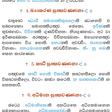
තතියෙ
නො
ච
පයිරුපාසිතා
ති
න
උපට‍්ඨාති
.
4.
බ්‍යාකරණ
සුත‍්තවණ‍්ණනා
චතුත්‍ථෙ
ඣායී
සමාපත‍්තිකුසලො
ති
ඣානෙහි
ච
සම‍්පන‍්නො
සමාපත‍්තියඤ‍්ච
ඡෙකො
.
ඉරීණ
න‍්ති
තුච‍්ඡභාවං
.
විචින
න‍්ති
ගුණවිචිනතං
නිග‍්ගුණභාවං
.
අථ
වා
ඉරීණසඞ‍්ඛාතං
අරඤ‍්ඤං
විචිනසඞ‍්ඛාතං
මහාගහනඤ‍්ච
ආපන‍්නො
විය
හොති
.
අනය
න‍්ති
අවඩ‍්ඪිං
.
බ්‍යසන
න‍්ති
විනාසං
.
අනයබ්‍යසන
න‍්ති
අවඩ‍්ඪිවිනාසං
.
කිං
නු
ඛො
ති
කෙන
කාරණෙන
.
5.
කත්‍ථි
සුත‍්තවණ‍්ණනා
පඤ‍්චමෙ
කත්‍ථී
හොති
විකත්‍ථී
ති
කත්‍ථනසීලො
හොති
විකත්‍ථනසීලො
,
විවටං
කත්‍වා
කථෙති
.
න
සන‍්තතකාරී
ති
න
සතතකාරී
.
6.
අධිමාන
සුත‍්තවණ‍්ණනා
ඡට‍්ඨෙ
අධිමානිකො
ති
අනධිගතෙ
අධිගතමානෙන
සමන‍්නාගතො
.
අධිමානසච‍්චො
ති
අධිගතමානමෙව