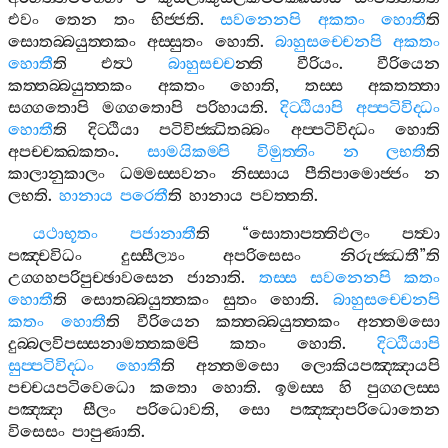
එවං
තෙන
තං
භිජ‍්ජති
.
සවනෙනපි
අකතං
හොතී
ති
සොතබ‍්බයුත‍්තකං
අස‍්සුතං
හොති
.
බාහුසච‍්චෙනපි
අකතං
හොතී
ති
එත්‍ථ
බාහුසච‍්ච
න‍්ති
වීරියං
.
වීරියෙන
කත‍්තබ‍්බයුත‍්තකං
අකතං
හොති
,
තස‍්ස
අකතත‍්තා
සග‍්ගතොපි
මග‍්ගතොපි
පරිහායති
.
දිට‍්ඨියාපි
අප‍්පටිවිද‍්ධං
හොතී
ති
දිට‍්ඨියා
පටිවිජ‍්ඣිතබ‍්බං
අප‍්පටිවිද‍්ධං
හොති
අපච‍්චක‍්ඛකතං
.
සාමයිකම‍්පි
විමුත‍්තිං
න
ලභතී
ති
කාලානුකාලං
ධම‍්මස‍්සවනං
නිස‍්සාය
පීතිපාමොජ‍්ජං
න
ලභති
.
හානාය
පරෙතී
ති
හානාය
පවත‍්තති
.
යථාභූතං
පජානාතී
ති
“
සොතාපත‍්තිඵලං
පත්‍වා
පඤ‍්චවිධං
දුස‍්සීල්‍යං
අපරිසෙසං
නිරුජ‍්ඣතී
”
ති
උග‍්ගහපරිපුච‍්ඡාවසෙන
ජානාති
.
තස‍්ස
සවනෙනපි
කතං
හොතී
ති
සොතබ‍්බයුත‍්තකං
සුතං
හොති
.
බාහුසච‍්චෙනපි
කතං
හොතී
ති
වීරියෙන
කත‍්තබ‍්බයුත‍්තකං
අන‍්තමසො
දුබ‍්බලවිපස‍්සනාමත‍්තකම‍්පි
කතං
හොති
.
දිට‍්ඨියාපි
සුප‍්පටිවිද‍්ධං
හොතී
ති
අන‍්තමසො
ලොකියපඤ‍්ඤායපි
පච‍්චයපටිවෙධො
කතො
හොති
.
ඉමස‍්ස
හි
පුග‍්ගලස‍්ස
පඤ‍්ඤා
සීලං
පරිධොවති
,
සො
පඤ‍්ඤාපරිධොතෙන
විසෙසං
පාපුණාති
.