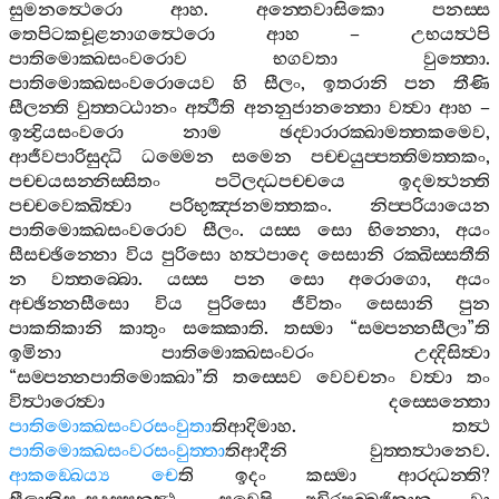
සුමනත්‍ථෙරො
ආහ
.
අන‍්තෙවාසිකො
පනස‍්ස
තෙපිටකචූළනාගත්‍ථෙරො
ආහ
–
උභයත්‍ථපි
පාතිමොක‍්ඛසංවරොව
භගවතා
වුත‍්තො
.
පාතිමොක‍්ඛසංවරොයෙව
හි
සීලං
,
ඉතරානි
පන
තීණි
සීලන‍්ති
වුත‍්තට‍්ඨානං
අත්‍ථීති
අනනුජානන‍්තො
වත්‍වා
ආහ
–
ඉන්‍ද්‍රියසංවරො
නාම
ඡද‍්වාරාරක‍්ඛාමත‍්තකමෙව
,
ආජීවපාරිසුද‍්ධි
ධම‍්මෙන
සමෙන
පච‍්චයුප‍්පත‍්තිමත‍්තකං
,
පච‍්චයසන‍්නිස‍්සිතං
පටිලද‍්ධපච‍්චයෙ
ඉදමත්‍ථන‍්ති
පච‍්චවෙක‍්ඛිත්‍වා
පරිභුඤ‍්ජනමත‍්තකං
.
නිප‍්පරියායෙන
පාතිමොක‍්ඛසංවරොව
සීලං
.
යස‍්ස
සො
භින‍්නො
,
අයං
සීසච‍්ඡින‍්නො
විය
පුරිසො
හත්‍ථපාදෙ
සෙසානි
රක‍්ඛිස‍්සතීති
න
වත‍්තබ‍්බො
.
යස‍්ස
පන
සො
අරොගො
,
අයං
අච‍්ඡින‍්නසීසො
විය
පුරිසො
ජීවිතං
සෙසානි
පුන
පාකතිකානි
කාතුං
සක‍්කොති
.
තස‍්මා
“
සම‍්පන‍්නසීලා
”
ති
ඉමිනා
පාතිමොක‍්ඛසංවරං
උද‍්දිසිත්‍වා
“
සම‍්පන‍්නපාතිමොක‍්ඛා
”
ති
තස‍්සෙව
වෙවචනං
වත්‍වා
තං
විත්‍ථාරෙත්‍වා
දස‍්සෙන‍්තො
පාතිමොක‍්ඛසංවරසංවුතා
තිආදිමාහ
.
තත්‍ථ
පාතිමොක‍්ඛසංවරසංවුත‍්තා
තිආදීනි
වුත‍්තත්‍ථානෙව
.
ආකඞ‍්ඛෙය්‍ය
චෙ
ති
ඉදං
කස‍්මා
ආරද‍්ධන‍්ති
?