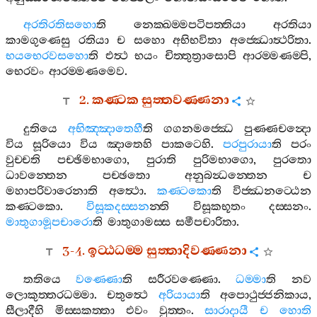
අරතිරතිසහො
ති
නෙක‍්ඛම‍්මපටිපත‍්තියා
අරතියා
කාමගුණෙසු
රතියා
ච
සහො
අභිභවිතා
අජ‍්ඣොත්‍ථරිතා
.
භයභෙරවසහො
ති
එත්‍ථ
භයං
චිත‍්තුත්‍රාසොපි
ආරම‍්මණම‍්පි
,
භෙරවං
ආරම‍්මණමෙව
.
2.
කණ‍්ටක
සුත‍්තවණ‍්ණනා
දුතියෙ
අභිඤ‍්ඤාතෙහී
ති
ගගනමජ‍්ඣෙ
පුණ‍්ණචන්‍දො
විය
සූරියො
විය
ඤාතෙහි
පාකටෙහි
.
පරපුරායා
ති
පරං
වුච‍්චති
පච‍්ඡිමභාගො
,
පුරාති
පුරිමභාගො
,
පුරතො
ධාවන‍්තෙන
පච‍්ඡතො
අනුබන්‍ධන‍්තෙන
ච
මහාපරිවාරෙනාති
අත්‍ථො
.
කණ‍්ටකො
ති
විජ‍්ඣනට‍්ඨෙන
කණ‍්ටකො
.
විසූකදස‍්සන
න‍්ති
විසූකභූතං
දස‍්සනං
.
මාතුගාමූපචාරො
ති
මාතුගාමස‍්ස
සමීපචාරිතා
.
3-4.
ඉට‍්ඨධම‍්ම
සුත‍්තාදිවණ‍්ණනා
තතියෙ
වණ‍්ණො
ති
සරීරවණ‍්ණො
.
ධම‍්මා
ති
නව
ලොකුත‍්තරධම‍්මා
.
චතුත්‍ථෙ
අරියායා
ති
අපොථුජ‍්ජනිකාය
,
සීලාදීහි
මිස‍්සකත‍්තා
එවං
වුත‍්තං
.
සාරාදායී
ච
හොති