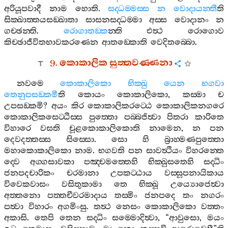
අරියූපවාදී
නාම
හොති
.
සද‍්ධම‍්මස‍්ස
න
වොදායන‍්තී
ති
සික‍්ඛාත‍්තයසඞ‍්ඛාතා
සාසනසද‍්ධම‍්මා
අස‍්ස
වොදානං
න
ගච‍්ඡන‍්ති
.
රොගාතඞ‍්ක
න‍්ති
එත්‍ථ
රොගොව
කිච‍්ඡාජීවිතභාවකරණෙන
ආතඞ‍්කොති
වෙදිතබ‍්බො
.
9.
කොකාලික
සුත‍්තවණ‍්ණනා
නවමෙ
කොකාලිකො
භික‍්ඛු
යෙන
භගවා
තෙනුපසඞ‍්කමී
ති
කොයං
කොකාලිකො
,
කස‍්මා
ච
උපසඞ‍්කමි
?
අයං
කිර
කොකාලිකරට‍්ඨෙ
කොකාලිකනගරෙ
කොකාලිකසෙට‍්ඨිස‍්ස
පුත‍්තො
පබ‍්බජිත්‍වා
පිතරා
කාරිතෙ
විහාරෙ
වසති
චූළකොකාලිකොති
නාමෙන
,
න
පන
දෙවදත‍්තස‍්ස
සිස‍්සො
.
සො
හි
බ්‍රාහ‍්මණපුත‍්තො
මහාකොකාලිකො
නාම
.
භගවති
පන
සාවත්‍ථියං
විහරන‍්තෙ
ද‍්වෙ
අග‍්ගසාවකා
පඤ‍්චමත‍්තෙහි
භික‍්ඛුසතෙහි
සද‍්ධිං
ජනපදචාරිකං
චරමානා
උපකට‍්ඨාය
වස‍්සූපනායිකාය
විවෙකවාසං
වසිතුකාමා
තෙ
භික‍්ඛූ
උය්‍යොජෙත්‍වා
අත‍්තනො
පත‍්තචීවරමාදාය
තස‍්මිං
ජනපදෙ
තං
නගරං
පත්‍වා
විහාරං
අගමිංසු
.
තත්‍ථ
නෙසං
කොකාලිකො
වත‍්තං
අකාසි
.
තෙපි
තෙන
සද‍්ධිං
සම‍්මොදිත්‍වා
, “
ආවුසො
,
මයං