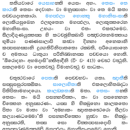
තතියවාරෙ
යෙසාහ
න‍්ති
යෙසං
අහං
.
තෙසං
තෙ
කාරා
ති
තෙසං
දෙවානං
වා
මනුස‍්සානං
වා
තෙ
මයි
කතා
පච‍්චයදානකාරා
.
මහප‍්ඵලා
හොන‍්තු
මහානිසංසා
ති
ලොකියසුඛෙන
ඵලභූතෙන
මහප‍්ඵලා
,
ලොකුත‍්තරෙන
මහානිසංසා
.
උභයං
වා
එතං
එකත්‍ථමෙව
.
සීලාදිගුණයුත‍්තස‍්ස
හි
කටච‍්ඡුභික‍්ඛාපි
පඤ‍්චරතනමත‍්තාය
භූමියා
පණ‍්ණසාලාපි
කත්‍වා
දින‍්නා
අනෙකානි
කප‍්පසහස‍්සානි
දුග‍්ගතිවිනිපාතතො
රක‍්ඛති
,
පරියොසානෙ
ච
අමතාය
ධාතුයා
පරිනිබ‍්බානස‍්ස
පච‍්චයො
හොති
.
“
ඛීරොදනං
අහමදාසි
”
න‍්තිආදීනි
(
වි
·
ව
· 413)
චෙත්‍ථ
වත්‍ථූනි
.
සකලමෙව
වා
පෙතවත්‍ථු
විමානවත්‍ථු
ච
සාධකං
.
චතුත්‍ථවාරෙ
පෙතා
ති
පෙච‍්චභවං
ගතා
.
ඤාතී
ති
සස‍්සුසසුරපක‍්ඛිකා
.
සාලොහිතා
ති
එකලොහිතබද‍්ධා
පිතිපිතාමහාදයො
.
කාලඞ‍්කතා
ති
මතා
.
තෙසං
ත
න‍්ති
තෙසං
තං
මයි
පසන‍්නචිත‍්තං
,
තං
වා
පසන‍්නෙන
චිත‍්තෙන
අනුස‍්සරණං
.
යස‍්ස
හි
භික‍්ඛුනො
කාලකතො
පිතා
වා
මාතා
වා
“
අම‍්හාකං
ඤාතකත්‍ථෙරො
සීලවා
කල්‍යාණධම‍්මො
”
ති
පසන‍්නචිත‍්තො
හුත්‍වා
තං
භික‍්ඛුං
අනුස‍්සරති
,
තස‍්ස
සො
චිත‍්තප‍්පසාදොපි
තං
අනුස‍්සරණමත‍්තම‍්පි
මහප‍්ඵලං
මහානිසංසමෙව
හොති
.