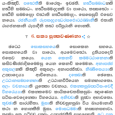
යංකිඤ‍්චි
.
පත්‍ථෙතී
ති
මාරෙතුං
ඉච‍්ඡති
.
හත්‍ථිසම‍්බාධ
න‍්ති
හත්‍ථීහි
සම‍්බාධං
.
හත්‍ථිසම‍්මද‍්දන‍්ති
වා
පාඨො
,
තස‍්සත්‍ථො
–
හත්‍ථීහි
සම‍්මද‍්දො
එත්‍ථාති
හත්‍ථිසම‍්මද‍්දං
.
සෙසෙසුපි
එසෙව
නයො
.
රජනීයානි
රූපසද‍්දගන්‍ධරසඵොට‍්ඨබ‍්බානී
ති
එතානි
රාගජනකානි
රූපාදීනි
තත්‍ථ
පරිපූරානි
හොන‍්ති
.
6.
සක්‍ය
සුත‍්තවණ‍්ණනා
ඡට‍්ඨෙ
සොකසභයෙ
ති
සොකෙන
සභයෙ
.
සොකභයෙති
වා
පාඨො
,
අයමෙවත්‍ථො
.
දුතියපදෙපි
එසෙව
නයො
.
යෙන
කෙනචි
කම‍්මට‍්ඨානෙනා
ති
කසිවණිජ‍්ජාදිකම‍්මෙසු
යෙන
කෙනචි
කම‍්මෙන
.
අනාපජ‍්ජ
අකුසල
න‍්ති
කිඤ‍්චි
අකුසලං
අනාපජ‍්ජිත්‍වා
.
නිබ‍්බිසෙය්‍යා
ති
උප‍්පාදෙය්‍ය
ආචිනෙය්‍ය
.
දක‍්ඛො
ති
ඡෙකො
.
උට‍්ඨානසම‍්පන‍්නො
ති
උට‍්ඨානවීරියෙන
සමන‍්නාගතො
.
අලං
වචනායා
ති
යුත‍්තො
වචනාය
.
එකන‍්තසුඛප‍්පටිසංවෙදී
විහරෙය්‍යා
ති
එකන‍්තමෙව
කායිකචෙතසිකසුඛං
ඤාණෙන
පටිසංවෙදෙන‍්තො
විහරෙය්‍ය
.
අනිච‍්චා
ති
හුත්‍වා
අභාවතො
.
තුච‍්ඡා
ති
සාරරහිතා
.
මුසා
ති
නිච‍්චසුභසුඛා
විය
ඛායමානාපි
තථා
න
හොන‍්තීති
මුසා
.
මොසධම‍්මා
ති
නස‍්සනසභාවා
.
තස‍්මා
තෙ
පටිච‍්ච
දුක‍්ඛං
උප‍්පජ‍්ජතීති
සන්‍දස‍්සෙති
.
ඉධ
පන