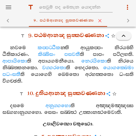
9. පඨමආනන්‍ද සුත‍්තවණ‍්ණනා
9.
පඨමආනන්‍ද
සුත‍්තවණ‍්ණනා
නවමෙ
කප‍්පට‍්ඨික
න‍්ති
ආයුකප‍්පං
නිරයම‍්හි
ඨිතිකාරණං
.
කිබ‍්බිසං
පසවතී
ති
පාපං
පටිලභති
.
ආපායිකො
ති
අපායගමනීයො
.
නෙරයිකො
ති
නිරයෙ
නිබ‍්බත‍්තනකො
.
වග‍්ගරතො
ති
භෙදරතො
.
යොගක‍්ඛෙමා
පධංසතී
ති
යොගෙහි
ඛෙමතො
අරහත‍්තතො
ධංසති
විගච‍්ඡති
.
10.
දුතියආනන්‍ද
සුත‍්තවණ‍්ණනා
දසමෙ
අනුග‍්ගහො
ති
අඤ‍්ඤමඤ‍්ඤස‍්ස
සඞ‍්ගහානුග‍්ගහො
.
සෙසං
සබ‍්බත්‍ථ
උත‍්තානත්‍ථමෙවාති
.
උපාලිවග‍්ගො
චතුත්‍ථො
.