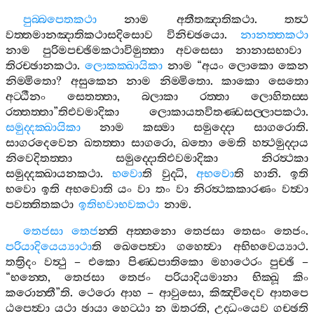
පුබ‍්බපෙතකථා
නාම
අතීතඤාතිකථා
.
තත්‍ථ
වත‍්තමානඤාතිකථාසදිසොව
විනිච‍්ඡයො
.
නානත‍්තකථා
නාම
පුරිමපච‍්ඡිමකථාවිමුත‍්තා
අවසෙසා
නානාසභාවා
තිරච‍්ඡානකථා
.
ලොකක‍්ඛායිකා
නාම
“
අයං
ලොකො
කෙන
නිම‍්මිතො
?
අසුකෙන
නාම
නිම‍්මිතො
.
කාකො
සෙතො
අට‍්ඨීනං
සෙතත‍්තා
,
බලාකා
රත‍්තා
ලොහිතස‍්ස
රත‍්තත‍්තා
”
තිඑවමාදිකා
ලොකායතවිතණ‍්ඩසල‍්ලාපකථා
.
සමුද‍්දක‍්ඛායිකා
නාම
කස‍්මා
සමුද‍්දො
සාගරොති
.
සාගරදෙවෙන
ඛතත‍්තා
සාගරො
,
ඛතො
මෙති
හත්‍ථමුද‍්දාය
නිවෙදිතත‍්තා
සමුද‍්දොතිඑවමාදිකා
නිරත්‍ථකා
සමුද‍්දක‍්ඛායනකථා
.
භවො
ති
වුද‍්ධි
,
අභවො
ති
හානි
.
ඉති
භවො
ඉති
අභවොති
යං
වා
තං
වා
නිරත්‍ථකකාරණං
වත්‍වා
පවත‍්තිතකථා
ඉතිභවාභවකථා
නාම
.
තෙජසා
තෙජ
න‍්ති
අත‍්තනො
තෙජසා
තෙසං
තෙජං
.
පරියාදියෙය්‍යාථා
ති
ඛෙපෙත්‍වා
ගහෙත්‍වා
අභිභවෙය්‍යාථ
.
තත්‍රිදං
වත්‍ථු
–
එකො
පිණ‍්ඩපාතිකො
මහාථෙරං
පුච‍්ඡි
–
“
භන‍්තෙ
,
තෙජසා
තෙජං
පරියාදියමානා
භික‍්ඛූ
කිං
කරොන‍්තී
”
ති
.
ථෙරො
ආහ
–
ආවුසො
,
කිඤ‍්චිදෙව
ආතපෙ
ඨපෙත්‍වා
යථා
ඡායා
හෙට‍්ඨා
න
ඔතරති
,
උද‍්ධංයෙව
ගච‍්ඡති