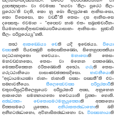
සීලානිසංසදස‍්සනත්‍ථං
.
සචෙපි
අචිරපබ‍්බජිතානං
වා
දුප‍්පඤ‍්ඤානං
වා
එවමස‍්ස
“
භගවා
‘
සීලං
පූරෙථ
සීලං
පූරෙථා
’
ති
වදති
,
කො
නු
ඛො
සීලපූරණෙ
ආනිසංසො
,
කො
විසෙසො
,
කා
වඩ‍්ඪී
”
ති
තෙසං
දස
ආනිසංසෙ
දස‍්සෙතුං
එවමාහ
– “
අප‍්පෙව
නාම
එතං
සබ්‍රහ‍්මචාරීනං
පියමනාපතාදිආසවක‍්ඛයපරියොසානං
ආනිසංසං
සුත්‍වාපි
සීලං
පරිපූරෙය්‍යු
”
න‍්ති
.
තත්‍ථ
ආකඞ‍්ඛෙය්‍ය
චෙ
ති
යදි
ඉච‍්ඡෙය්‍ය
.
පියො
චස‍්ස
න‍්ති
පියචක‍්ඛූහි
සම‍්පස‍්සිතබ‍්බො
,
සිනෙහුප‍්පත‍්තියා
පදට‍්ඨානභූතො
භවෙය්‍යං
.
මනාපො
ති
තෙසං
මනවඩ‍්ඪනකො
,
තෙසං
වා
මනෙන
පත‍්තබ‍්බො
,
මෙත‍්තචිත‍්තෙන
ඵරිතබ‍්බොති
අත්‍ථො
.
ගරූ
ති
තෙසං
ගරුට‍්ඨානියො
පාසාණච‍්ඡත‍්තසදිසො
.
භාවනීයො
ති
“
අද‍්ධායමායස‍්මා
ජානං
ජානාති
පස‍්සං
පස‍්සතී
”
ති
එවං
සම‍්භාවනීයො
.
සීලෙස‍්වෙවස‍්ස
පරිපූරකාරී
ති
චතුපාරිසුද‍්ධිසීලෙසුයෙව
පරිපූරකාරී
අස‍්ස
,
අනූනෙන
ආකාරෙන
සමන‍්නාගතො
භවෙය්‍යාති
වුත‍්තං
හොති
.
අජ‍්ඣත‍්තං
චෙතොසමථමනුයුත‍්තො
ති
අත‍්තනො
චිත‍්තසමථෙ
යුත‍්තො
.
අනිරාකතජ‍්ඣානො
ති
බහි
අනීහටජ‍්ඣානො
,
අවිනාසිතජ‍්ඣානො
වා
.
විපස‍්සනායා
ති