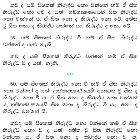
තව ද යම් සිතෙක් නිරුද්ධ නො වන්නේ නම් ඒ සිත
නිරුද්ධ නො වේ ද යත්: භඞ්ගක්‍ෂණයෙහි සිත නිරුද්ධ
නො වන්නේ ය. ඒ සිත නො ද නිරුද්ධ නො වේ, අතීත
වූ සිත නො ද නිරුද්ධ වන්නේ යැ. නිරුද්ධ ද නො වේ.
59. යම් සිතෙක් නිරුද්ධ වී නම් ඒ සිත නිරුද්ධ
වන්නේ ද යත්: නැති.
තව ද යම් සිතෙක් නිරුද්ධ වන්නේ නම් ඒ සිත
නිරුද්ධ වී ද යත්: නැති.
653
60. යම් සිතෙක් නිරුද්ධ නො වී නම් ඒ සිත නිරුද්ධ
නො වන්නේ ද යත්: උත්පාදක්‍ෂණයෙහි අනාගත වූ සිත ද
නිරුද්ධ නො වී ය, ඒ සිත නො ද නිරුද්ධ නො වන්නේ
ය, භඞ්ගක්‍ෂණයෙහි සිත නො ද නිරුද්ධ වී යැ. නො ද
නිරුද්ධ වන්නේ යි.
තවද යම් සිතෙක් නිරුද්ධ නො වන්නේ නම් ඒ සිත
නිරුද්ධ නො වී ද යත්: අතීත වූ සිත නිරුද්ධ නො
වන්නේ ය, ඒ සිත නො ද නිරුද්ධ නො වී ය,