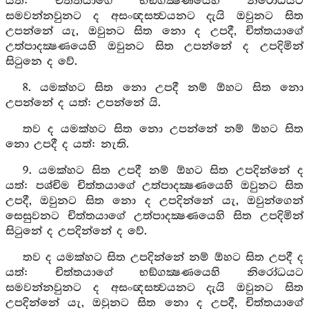
යත්: චිත්තයාගේ භඞ්ගක්‍ෂණයෙහි නිරෝධයට
සමවන්නවුනට ද අසංඥසත්‍වයනට දැයි ඔවුනට සිත
උපන්නේ යැ, ඔවුනට සිත නො ද උපදී, චිත්තයාගේ
උත්පාදක්‍ෂණයෙහි ඔවුනට සිත උපන්නේ ද උපදිමින්
සිටුනෙ ද වේ.
8. යමක්හට සිත නො උපදී නම් ඕහට සිත නො
උපන්නේ ද යත්: උපන්නේ යි.
තව ද යමක්හට සිත නො උපන්නේ නම් ඕහට සිත
නො උපදී ද යත්: නැති.
9. යමක්හට සිත උපදී නම් ඕහට සිත උපදින්නේ ද
යත්: පශ්චිම චිත්තයාගේ උත්පාදක්‍ෂණයෙහි ඔවුනට සිත
උපදී, ඔවුනට සිත නො ද උපදින්නේ යැ, ඔවුන්ගෙන්
සෙසුවනට චිත්තයාගේ උත්පාදක්‍ෂණයෙහි සිත උපදිමින්
සිටුනේ ද උපදින්නේ ද වේ.
තව ද යමක්හට සිත උපදින්නේ නම් ඕහට සිත උපදී ද
යත්: චිත්තයාගේ භඞ්ගක්‍ෂණයෙහි නිරෝධයට
සමවන්නවුනට ද අසංඥසත්‍වයනට දැයි ඔවුනට සිත
උපදින්නේ යැ, ඔවුනට සිත නො ද උපදී, චිත්තයාගේ