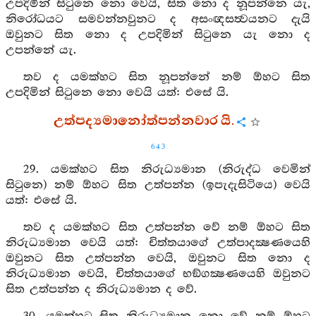
උපදිමින් සිටුනෙ නො වෙයි, සිත නො ද නූපන්නෙ යැ,
නිරෝධයට සමවන්නවුනට ද අසංඥසත්‍වයනට දැයි
ඔවුනට සිත නො ද උපදිමින් සිටුනෙ යැ නො ද
උපන්නේ යැ.
තව ද යමක්හට සිත නූපන්නේ නම් ඕහට සිත
උපදිමින් සිටුනෙ නො වෙයි යත්: එසේ යි.
උත්පද්‍යමානෝත්පන්නවාර යි.
643
29. යමක්හට සිත නිරුධ්‍යමාන (නිරුද්ධ වෙමින්
සිටුනෙ) නම් ඕහට සිත උත්පන්න (ඉපැදැසිටියෙ) වෙයි
යත්: එසේ යි.
තව ද යමක්හට සිත උත්පන්න වේ නම් ඕහට සිත
නිරුධ්‍යමාන වෙයි යත්: චිත්තයාගේ උත්පාදක්‍ෂණයෙහි
ඔවුනට සිත උත්පන්න වෙයි, ඔවුනට සිත නො ද
නිරුධ්‍යමාන වෙයි, චිත්තයාගේ භඞ්ගක්‍ෂණයෙහි ඔවුනට
සිත උත්පන්න ද නිරුධ්‍යමාන ද වේ.