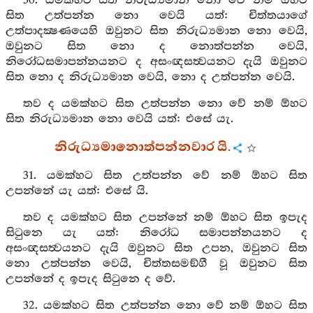
30. යමක්හට සිත නිරුධ්‍යමාන නො වේ නම් ඕහට
සිත උත්පන්න නො වෙයි යත්: චිත්තයාගේ
උත්පාදක්‍ෂණයෙහි ඔවුනට සිත නිරුධ්‍යමාන නො වෙයි,
ඔවුනට සිත නො ද නොත්පන්න වෙයි,
නිරෝධසමාපන්නයනට ද අසංඥසත්‍වයනට දැයි ඔවුනට
සිත නො ද නිරුධ්‍යමාන වෙයි, නො ද උත්පන්න වෙයි.
තව ද යමක්හට සිත උත්පන්න නො වේ නම් ඕහට
සිත නිරුධ්‍යමාන නො වෙයි යත්: එසේ යැ.
නිරුධ්‍යමානොත්පන්නවාර යි.
31. යමක්හට සිත උත්පන්න වේ නම් ඕහට සිත
උපන්නේ යැ යත්: එසේ යි.
තව ද යමක්හට සිත උපන්නේ නම් ඕහට සිත ඉපැද
සිටුනෙ යැ යත්: නිරෝධ සමාපන්නයනට ද
අසංඥසත්‍වයනට දැයි ඔවුනට සිත උපන, ඔවුනට සිත
නො උත්පන්න වෙයි, චිත්තසමඞ්ගී වූ ඔවුනට සිත
උපන්නේ ද ඉපැද සිටුනෙ ද වේ.
32. යමක්හට සිත උත්පන්න නො වේ නම් ඕහට සිත