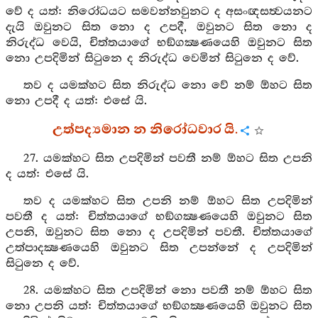
වේ ද යත්: නිරෝධයට සමවන්නවුනට ද අසංඥසත්‍වයනට
දැයි ඔවුනට සිත නො ද උපදී, ඔවුනට සිත නො ද
නිරුද්ධ වෙයි, චිත්තයාගේ භඞ්ගක්‍ෂණයෙහි ඔවුනට සිත
නො උපදිමින් සිටුනෙ ද නිරුද්ධ වෙමින් සිටුනෙ ද වේ.
තව ද යමක්හට සිත නිරුද්ධ නො වේ නම් ඕහට සිත
නො උපදී ද යත්: එසේ යි.
උත්පද්‍යමාන න නිරෝධවාර යි.
27. යමක්හට සිත උපදිමින් පවතී නම් ඕහට සිත උපනි
ද යත්: එසේ යි.
තව ද යමක්හට සිත උපනි නම් ඕහට සිත උපදිමින්
පවතී ද යත්: චිත්තයාගේ භඞ්ගක්‍ෂණයෙහි ඔවුනට සිත
උපනි, ඔවුනට සිත නො ද උපදිමින් පවතී. චිත්තයාගේ
උත්පාදක්‍ෂණයෙහි ඔවුනට සිත උපන්නේ ද උපදිමින්
සිටුනෙ ද වේ.
28. යමක්හට සිත උපදිමින් නො පවතී නම් ඕහට සිත
නො උපනි යත්: චිත්තයාගේ භඞ්ගක්‍ෂණයෙහි ඔවුනට සිත