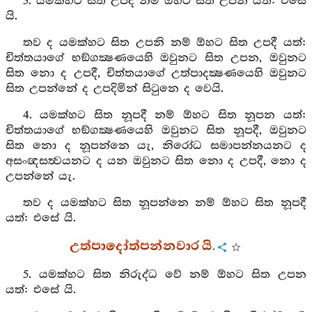
3. යමක්හට සිත උපදී නම් ඕහට සිත උපන යත්: එසේ
යි.
තව ද යමක්හට සිත උපනි නම් ඕහට සිත උපදී යත්:
චිත්තයාගේ භඞ්ගක්‍ෂණයෙහි ඔවුනට සිත උපන, ඔවුනට
සිත නො ද උපදී, චිත්තයාගේ උත්පාදක්‍ෂණයෙහි ඔවුනට
සිත උපන්නේ ද උපදිමින් සිටුනෙ ද වෙයි.
4. යමක්හට සිත නූපදී නම් ඕහට සිත නූපන යත්:
චිත්තයාගේ භඞ්ගක්‍ෂණයෙහි ඔවුනට සිත නූපදී, ඔවුනට
සිත නො ද නූපන්නෙ යැ, නිරෝධ සමාපන්නයනට ද
අසංඥසත්‍වයනට ද යන ඔවුනට සිත නො ද උපදී, නො ද
උපන්නේ යැ.
තව ද යමක්හට සිත නූපන්නෙ නම් ඕහට සිත නූපදී
යත්: එසේ යි.
උත්පාදෝත්පන්නවාර යි.
5. යමක්හට සිත නිරුද්ධ වේ නම් ඕහට සිත උපන
යත්: එසේ යි.