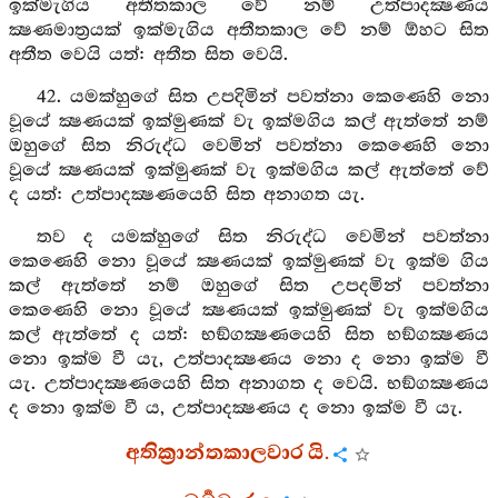
ඉක්මැගිය අතීතකාල වේ නම් උත්පාදක්‍ෂණය
ක්‍ෂණමාත්‍රයක් ඉක්මැගිය අතීතකාල වේ නම් ඕහට සිත
අතීත වෙයි යත්: අතීත සිත වෙයි.
42. යමක්හුගේ සිත උපදිමින් පවත්නා කෙණෙහි නො
වූයේ ක්‍ෂණයක් ඉක්මුණක් වැ ඉක්මගිය කල් ඇත්තේ නම්
ඔහුගේ සිත නිරුද්ධ වෙමින් පවත්නා කෙණෙහි නො
වූයේ ක්‍ෂණයක් ඉක්මුණක් වැ ඉක්මගිය කල් ඇත්තේ වේ
ද යත්: උත්පාදක්‍ෂණයෙහි සිත අනාගත යැ.
තව ද යමක්හුගේ සිත නිරුද්ධ වෙමින් පවත්නා
කෙණෙහි නො වූයේ ක්‍ෂණයක් ඉක්මුණක් වැ ඉක්ම ගිය
කල් ඇත්තේ නම් ඔහුගේ සිත උපදමින් පවත්නා
කෙණෙහි නො වූයේ ක්‍ෂණයක් ඉක්මුණක් වැ ඉක්මගිය
කල් ඇත්තේ ද යත්: භඞ්ගක්‍ෂණයෙහි සිත භඞ්ගක්‍ෂණය
නො ඉක්ම වී යැ, උත්පාදක්‍ෂණය නො ද නො ඉක්ම වී
යැ. උත්පාදක්‍ෂණයෙහි සිත අනාගත ද වෙයි. භඞ්ගක්‍ෂණය
ද නො ඉක්ම වී ය, උත්පාදක්‍ෂණය ද නො ඉක්ම වී යැ.
අතික්‍රාන්තකාලවාර යි.