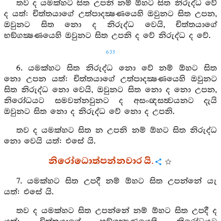
තව ද යමක්හට සිත උපනි නම් ඕහට සිත නිරුද්ධ වේ
ද යත්: චිත්තයාගේ උත්පාදක්‍ෂණයෙහි ඔවුනට සිත උපන,
ඔවුනට සිත නො ද නිරුද්ධ වෙයි, චිත්තයාගේ
භඞ්ගක්‍ෂණයෙහි ඔවුනට සිත උපනි ද වේ නිරුද්ධ ද වේ.
635
6. යමක්හට සිත නිරුද්ධ නො වේ නම් ඕහට සිත
නො උපන යත්: චිත්තයාගේ උත්පාදක්‍ෂණයෙහි ඔවුනට
සිත නිරුද්ධ නො වෙයි, ඔවුනට සිත නො ද නො උපන,
නිරෝධයට සමවන්නවුනට ද අසංඥසත්‍වයනට දැයි
ඔවුනට සිත නො ද නිරුද්ධ වේ නො ද උපනි.
තව ද යමක්හට සිත න උපනි නම් ඕහට සිත නිරුද්ධ
නො වෙයි යත්: එසේ යි.
නිරෝධොත්පන්නවාර යි.
7. යමක්හට සිත උපදී නම් ඕහට සිත උපන්නේ යැ
යත්: එසේ යි.
තව ද යමක්හට සිත උපන්නේ නම් ඕහට සිත උපදී ද