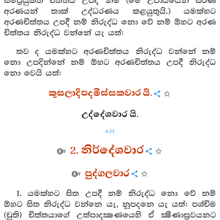
සම්ප්‍රයුක්ත චිත්තය උපදී නම් (මේ උපායයෙන් සරණ
අරණයන් තාක් උද්ධරණය කළයුතුයි.) යමක්හට
අරණචිත්තය උපදී නම් නිරුද්ධ නො වේ නම් ඕහට අරණ
චිත්තය නිරුද්ධ වන්නේ යැ යත්:
තව ද යමක්හට අරණචිත්තය නිරුද්ධ වන්නේ නම්
නො උපදින්නේ නම් ඕහට අරණචිත්තය උපදී නිරුද්ධ
නො වෙයි යත්:
කුසලාදිපදමිස්සකවාර යි.
උද්දේශවාර යි.
633
2. නිර්දේශවාර
පුද්ගලවාර
1. යමක්හට සිත උපදී නම් නිරුද්ධ නො වේ නම්
ඕහට සිත නිරුද්ධ වන්නෙ යැ, නූපදනෙ යැ යත්: පශ්චිම
(චුති) චිත්තයාගේ උත්පාදක්‍ෂණයෙහි ඒ ක්‍ෂීණාස්‍රවයනට