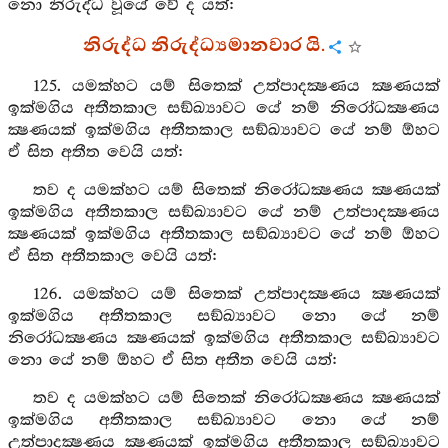
නො නිරුද්ධ වූයේ වේ ද යත්:
නිරුද්ධ නිරුද්ධ්‍යමානවාර යි.
125. යමක්හට යම් සිතෙක් උත්පාදක්‍ෂණය ක්‍ෂණයක්
ඉක්මගිය අතීතකාල සඞ්ඛ්‍යාවට යේ නම් නිරෝධක්‍ෂණය
ක්‍ෂණයක් ඉක්මගිය අතීතකාල සඞ්ඛ්‍යාවට යේ නම් ඕහට
ඒ සිත අතීත වෙයි යත්:
තව ද යමක්හට යම් සිතෙක් නිරෝධක්‍ෂණය ක්‍ෂණයක්
ඉක්මගිය අතීතකාල සඞ්ඛ්‍යාවට යේ නම් උත්පාදක්‍ෂණය
ක්‍ෂණයක් ඉක්මගිය අතීතකාල සඞ්ඛ්‍යාවට යේ නම් ඕහට
ඒ සිත අතීතකාල වෙයි යත්:
126. යමක්හට යම් සිතෙක් උත්පාදක්‍ෂණය ක්‍ෂණයක්
ඉක්මගිය අතීතකාල සඞ්ඛ්‍යාවට නො යේ නම්
නිරෝධක්‍ෂණය ක්‍ෂණයක් ඉක්මගිය අතීතකාල සඞ්ඛ්‍යාවට
නො යේ නම් ඕහට ඒ සිත අතීත වෙයි යත්:
තව ද යමක්හට යම් සිතෙක් නිරෝධක්‍ෂණය ක්‍ෂණයක්
ඉක්මගිය අතීතකාල සඞ්ඛ්‍යාවට නො යේ නම්
උත්පාදක්‍ෂණය ක්‍ෂණයක් ඉක්මගිය අතීතකාල සඞ්ඛ්‍යාවට