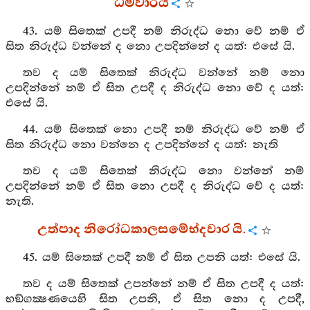
ධර්‍මවාරය
43. යම් සිතෙක් උපදී නම් නිරුද්ධ නො වේ නම් ඒ
සිත නිරුද්ධ වන්නේ ද නො උපදින්නේ ද යත්: එසේ යි.
තව ද යම් සිතෙක් නිරුද්ධ වන්නේ නම් නො
උපදින්නේ නම් ඒ සිත උපදී ද නිරුද්ධ නො වේ ද යත්:
එසේ යි.
44. යම් සිතෙක් නො උපදී නම් නිරුද්ධ වේ නම් ඒ
සිත නිරුද්ධ නො වන්නෙ ද උපදින්නේ ද යත්: නැති
තව ද යම් සිතෙක් නිරුද්ධ නො වන්නේ නම්
උපදින්නේ නම් ඒ සිත නො උපදී ද නිරුද්ධ වේ ද යත්:
නැති.
උත්පාද නිරෝධකාලසම්‍භේදවාර යි.
45. යම් සිතෙක් උපදී නම් ඒ සිත උපනි යත්: එසේ යි.
තව ද යම් සිතෙක් උපන්නේ නම් ඒ සිත උපදී ද යත්:
භඞ්ගක්‍ෂණයෙහි සිත උපනි, ඒ සිත නො ද උපදී,