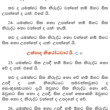
තව ද යමක්හට සිත නිරුද්ධ වන්නේ නම් ඕහට සිත
උපන්නේ ද යත්: එසේ යි.
24. යමක්හට සිත නො උපන්නේ නම් ඕහට සිත
නිරුද්ධ නො වන්නේ ද යත්: නැති.
තව ද යමක්හට සිත නිරුද්ධ නො වන්නේ නම් ඕහට
සිත නො උපන්නේ ද යත්: උපන්නේ යි.
උත්පාද නිරෝධවාර යි.
25. යමක්හට සිත උපදී නම් ඕහට සිත නිරුද්ධ නො
වේ ද යත්: එසේ යි.
තව ද යමක්හට සිත නිරුද්ධ නො වේ නම් ඕහට සිත
උපදී ද යත්: නිරෝධයට සමවන්නවුනට ද
අසංඥසත්‍වයනට දැයි ඔවුනට සිත නිරුද්ධ නො වේ,
ඔවුනට සිත නො ද උපදී, සිත උපන් කෙණෙහි ඔවුනට
සිත නො ද නිරුද්ධ වන්නේ ද උපදනේ ද වේ.
26. යමක්හට සිත නො උපදී නම් ඕහට සිත නිරුද්ධ