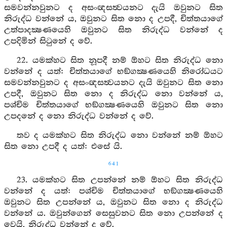
සමවන්නවුනට ද අසංඥසත්‍වයනට දැයි ඔවුනට සිත
නිරුද්ධ වන්නේ ය, ඔවුනට සිත නො ද උපදී, චිත්තයාගේ
උත්පාදක්‍ෂණයෙහි ඔවුනට සිත නිරුද්ධ වන්නේ ද
උපදිමින් සිටුනේ ද වේ.
22. යමක්හට සිත නූපදී නම් ඕහට සිත නිරුද්ධ නො
වන්නේ ද යත්: චිත්තයාගේ භඞ්ගක්‍ෂණයෙහි නිරෝධයට
සමවන්නවුනට ද අසංඥසත්‍වයනට දැයි ඔවුනට සිත නො
උපදී, ඔවුනට සිත නො ද නිරුද්ධ නො වන්නේ ය,
පශ්චිම චිත්තයාගේ භඞ්ගක්‍ෂණයෙහි ඔවුනට සිත නො
උපදනේ ද නො නිරුද්ධ වන්නේ ද වේ.
තව ද යමක්හට සිත නිරුද්ධ නො වන්නේ නම් ඕහට
සිත නො උපදී ද යත්: එසේ යි.
641
23. යමක්හට සිත උපන්නේ නම් ඕහට සිත නිරුද්ධ
වන්නේ ද යත්: පශ්චිම චිත්තයාගේ භඞ්ගක්‍ෂණයෙහි
ඔවුනට සිත උපන්නේ ය, ඔවුනට සිත නො ද නිරුද්ධ
වන්නේ ය. ඔවුන්ගෙන් සෙසුවනට සිත නො උපන්නේ ද
වෙයි, නිරුද්ධ වන්නේ ද වේ.