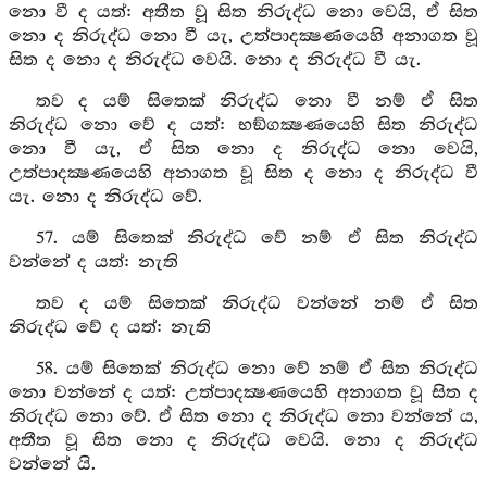
නො වී ද යත්: අතීත වූ සිත නිරුද්ධ නො වෙයි, ඒ සිත
නො ද නිරුද්ධ නො වී යැ, උත්පාදක්‍ෂණයෙහි අනාගත වූ
සිත ද නො ද නිරුද්ධ වෙයි. නො ද නිරුද්ධ වී යැ.
තව ද යම් සිතෙක් නිරුද්ධ නො වී නම් ඒ සිත
නිරුද්ධ නො වේ ද යත්: භඞ්ගක්‍ෂණයෙහි සිත නිරුද්ධ
නො වී යැ, ඒ සිත නො ද නිරුද්ධ නො වෙයි,
උත්පාදක්‍ෂණයෙහි අනාගත වූ සිත ද නො ද නිරුද්ධ වී
යැ. නො ද නිරුද්ධ වේ.
57. යම් සිතෙක් නිරුද්ධ වේ නම් ඒ සිත නිරුද්ධ
වන්නේ ද යත්: නැති
තව ද යම් සිතෙක් නිරුද්ධ වන්නේ නම් ඒ සිත
නිරුද්ධ වේ ද යත්: නැති
58. යම් සිතෙක් නිරුද්ධ නො වේ නම් ඒ සිත නිරුද්ධ
නො වන්නේ ද යත්: උත්පාදක්‍ෂණයෙහි අනාගත වූ සිත ද
නිරුද්ධ නො වේ. ඒ සිත නො ද නිරුද්ධ නො වන්නේ ය,
අතීත වූ සිත නො ද නිරුද්ධ වෙයි. නො ද නිරුද්ධ
වන්නේ යි.