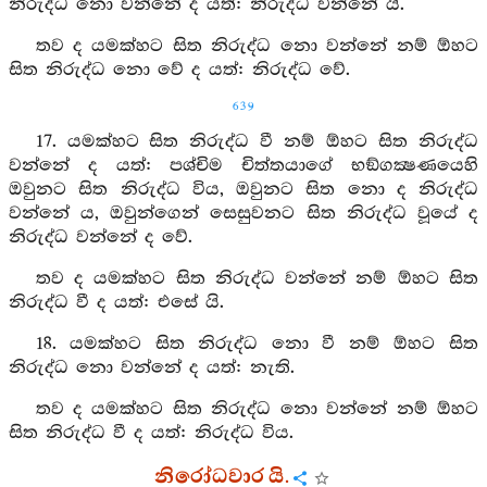
නිරුද්ධ නො වන්නේ ද යත්: නිරුද්ධ වන්නේ යි.
තව ද යමක්හට සිත නිරුද්ධ නො වන්නේ නම් ඕහට
සිත නිරුද්ධ නො වේ ද යත්: නිරුද්ධ වේ.
639
17. යමක්හට සිත නිරුද්ධ වී නම් ඕහට සිත නිරුද්ධ
වන්නේ ද යත්: පශ්චිම චිත්තයාගේ භඞ්ගක්‍ෂණයෙහි
ඔවුනට සිත නිරුද්ධ විය, ඔවුනට සිත නො ද නිරුද්ධ
වන්නේ ය, ඔවුන්ගෙන් සෙසුවනට සිත නිරුද්ධ වූයේ ද
නිරුද්ධ වන්නේ ද වේ.
තව ද යමක්හට සිත නිරුද්ධ වන්නේ නම් ඕහට සිත
නිරුද්ධ වී ද යත්: එසේ යි.
18. යමක්හට සිත නිරුද්ධ නො වී නම් ඕහට සිත
නිරුද්ධ නො වන්නේ ද යත්: නැති.
තව ද යමක්හට සිත නිරුද්ධ නො වන්නේ නම් ඕහට
සිත නිරුද්ධ වී ද යත්: නිරුද්ධ විය.
නිරෝධවාර යි.