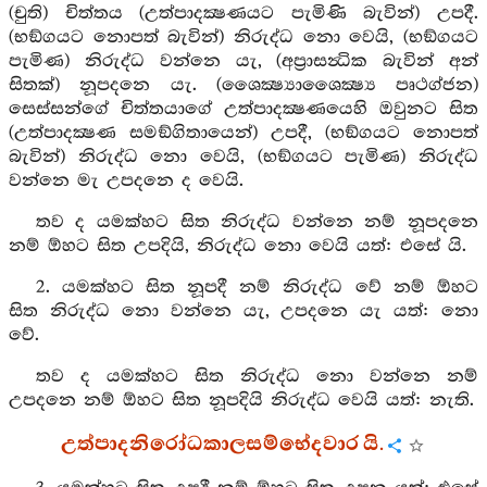
(චුති) චිත්තය (උත්පාදක්‍ෂණයට පැමිණි බැවින්) උපදී.
(භඞ්ගයට නොපත් බැවින්) නිරුද්ධ නො වෙයි, (භඞ්ගයට
පැමිණ) නිරුද්ධ වන්නෙ යැ, (අප්‍රාසන්‍ධික බැවින් අන්
සිතක්) නූපදනෙ යැ. (ශෛක්‍ෂ්‍යාශෛක්‍ෂ්‍ය පෘථග්ජන)
සෙස්සන්ගේ චිත්තයාගේ උත්පාදක්‍ෂණයෙහි ඔවුනට සිත
(උත්පාදක්‍ෂණ සමඞ්ගිතායෙන්) උපදී, (භඞ්ගයට නොපත්
බැවින්) නිරුද්ධ නො වෙයි, (භඞ්ගයට පැමිණ) නිරුද්ධ
වන්නෙ මැ උපදනෙ ද වෙයි.
තව ද යමක්හට සිත නිරුද්ධ වන්නෙ නම් නූපදනෙ
නම් ඕහට සිත උපදියි, නිරුද්ධ නො වෙයි යත්: එසේ යි.
2. යමක්හට සිත නූපදී නම් නිරුද්ධ වේ නම් ඕහට
සිත නිරුද්ධ නො වන්නෙ යැ, උපදනෙ යැ යත්: නො
වේ.
තව ද යමක්හට සිත නිරුද්ධ නො වන්නෙ නම්
උපදනෙ නම් ඕහට සිත නූපදියි නිරුද්ධ වෙයි යත්: නැති.
උත්පාදනිරෝධකාලසම්භේදවාර යි.