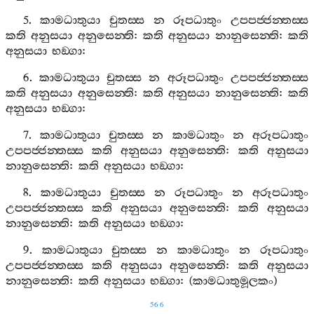
5.
කාමධාතුයා
චුතස‍්ස
න
රූපධාතුං
උපපජ‍්ජන‍්තස‍්ස
කති
අනුසයා
අනුසෙන‍්ති
:
කති
අනුසයා
නානුසෙන‍්ති
:
කති
අනුසයා
භඞ‍්ගා
:
6.
කාමධාතුයා
චුතස‍්ස
න
අරූපධාතුං
උපපජ‍්ජන‍්තස‍්ස
කති
අනුසයා
අනුසෙන‍්ති
:
කති
අනුසයා
නානුසෙන‍්ති
:
කති
අනුසයා
භඞ‍්ගා
:
7.
කාමධාතුයා
චුතස‍්ස
න
කාමධාතුං
න
අරූපධාතුං
උපපජ‍්ජන‍්තස‍්ස
කති
අනුසයා
අනුසෙන‍්ති
:
කති
අනුසයා
නානුසෙන‍්ති
:
කති
අනුසයා
භඞ‍්ගා
:
8.
කාමධාතුයා
චුතස‍්ස
න
රූපධාතුං
න
අරූපධාතුං
උපපජ‍්ජන‍්තස‍්ස
කති
අනුසයා
අනුසෙන‍්ති
:
කති
අනුසයා
නානුසෙන‍්ති
:
කති
අනුසයා
භඞ‍්ගා
:
9.
කාමධාතුයා
චුතස‍්ස
න
කාමධාතුං
න
රූපධාතුං
උපපජ‍්ජන‍්තස‍්ස
කති
අනුසයා
අනුසෙන‍්ති
:
කති
අනුසයා
නානුසෙන‍්ති
:
කති
අනුසයා
භඞ‍්ගා
: (
කාමධාතුමූලකං
)
566