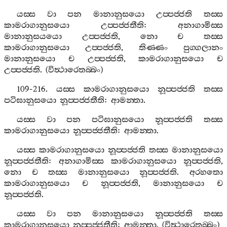
යස‍්ස
වා
පන
මානානුසයො
උප‍්පජ‍්ජති
තස‍්ස
කාමරාගානුසයො
උප‍්පජ‍්ජතීති
:
අනාගාමිස‍්ස
මානානුසයයො
උප‍්පජ‍්ජති
,
නො
ච
තස‍්ස
කාමරාගානුසයො
උප‍්පජ‍්ජති
,
තිණ‍්ණං
පුග‍්ගලානං
මානානුසයො
ච
උප‍්පජ‍්ජති
,
කාමරාගානුසයො
ච
උප‍්පජ‍්ජති
. (
විත්‍ථාරෙතබ‍්බං
)
109-216.
යස‍්ස
කාමරාගානුසයො
නූප‍්පජ‍්ජති
තස‍්ස
පටිඝානුසයො
නූප‍්පජ‍්ජතීති
:
ආමන‍්තා
.
යස‍්ස
වා
පන
පටිඝානුසයො
නූප‍්පජ‍්ජති
තස‍්ස
කාමරාගානුසයො
නූප‍්පජ‍්ජතීති
:
ආමන‍්තා
.
යස‍්ස
කාමරාගානුසයො
නූප‍්පජ‍්ජති
තස‍්ස
මානානුසයො
නූප‍්පජ‍්ජතීති
:
අනාගාමිස‍්ස
කාමරාගානුසයො
නූප‍්පජ‍්ජති
,
නො
ච
තස‍්ස
මානානුසයො
නූප‍්පජ‍්ජති
.
අරහතො
කාමරාගානුසයො
ච
නූප‍්පජ‍්ජති
,
මානානුසයො
ච
නූප‍්පජ‍්ජති
.
යස‍්ස
වා
පන
මානානුසයො
නූප‍්පජ‍්ජති
තස‍්ස
කාමරාගානුසයො
නූප‍්පජ‍්ජතීති
:
ආමන‍්තා
. (
විත්‍ථාරෙතබ‍්බං
)