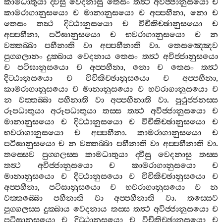
කාමධාතුයා
ද‍්වීසු
වෙදනාසු
තෙසං
තත්‍ථ
අවිජ‍්ජානුසයො
ච
කාමරාගානුසයො
ච
මානානුසයො
ච
අප‍්පහීනා
,
නො
ච
තෙසං
තත්‍ථ
දිට‍්ඨානුසයො
ච
විචිකිච‍්ඡානුසයො
ච
අප‍්පහීනා
,
පටිඝානුසයො
ච
භවරාගානුසයො
ච
න
වත‍්තබ‍්බා
පහීනාති
වා
අප‍්පහීනාති
වා
.
තෙසඤ‍්ඤෙව
පුග‍්ගලානං
දුක‍්ඛාය
වෙදනාය
තෙසං
තත්‍ථ
අවිජ‍්ජානුසයො
ච
පටිඝානුසයො
ච
අප‍්පහීනා
,
නො
ච
තෙසං
තත්‍ථ
දිට‍්ඨානුසයො
ච
විචිකිච‍්ඡානුසයො
ච
අප‍්පහීනා
,
කාමරාගානුසයො
ච
මානානුසයො
ච
භවරාගානුසයො
ච
න
වත‍්තබ‍්බා
පහීනාති
වා
අප‍්පහීනාති
වා
.
පුථුජ‍්ජනස‍්ස
රූපධාතුයා
අරූපධාතුයා
තස‍්ස
තත්‍ථ
අවිජ‍්ජානුසයො
ච
මානානුසයො
ච
දිට‍්ඨානුසයො
ච
විචිකිච‍්ඡානුසයො
ච
භවරාගානුසයො
ච
අප‍්පහීනා
.
කාමරාගානුසයො
ච
පටිඝානුසයො
ච
න
වත‍්තබ‍්බා
පහීනාති
වා
අප‍්පහීනාති
වා
.
තස‍්සෙව
පුග‍්ගලස‍්ස
කාමධාතුයා
ද‍්වීසු
වෙදනාසු
තස‍්ස
තත්‍ථ
අවිජ‍්ජානුසයො
ච
කාමරාගානුසයො
ච
මානානුසයො
ච
දිට‍්ඨානුසයො
ච
විචිකිච‍්ඡානුසයො
ච
අප‍්පහීනා
,
පටිඝානුසයො
ච
භවරාගානුසයො
ච
න
වත‍්තබ‍්බො
පහීනාති
වා
අප‍්පහීනාති
වා
.
තස‍්සෙව
පුග‍්ගලස‍්ස
දුක‍්ඛාය
වෙදනාය
තස‍්ස
තත්‍ථ
අවිජ‍්ජානුසයො
ච
පටිඝානුසයො
ච
දිට‍්ඨානුසයො
ච
විචිකිච‍්ඡානුසයො
ච