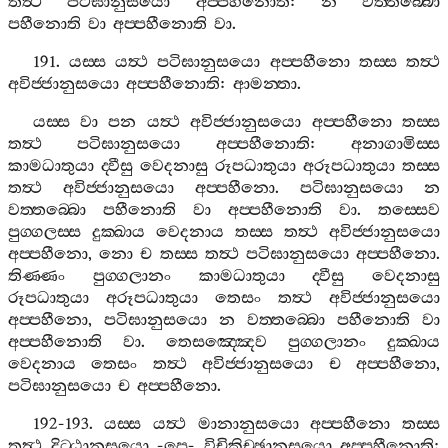
තත්‍ථ
පටිඝානුසයො
අප‍්පහීනොති
:
න
වත‍්තබ‍්බො
පහීනොති
වා
අප‍්පහීනොති
වා
.
191.
යස‍්ස
යත්‍ථ
පටිඝානුසයො
අප‍්පහීනො
තස‍්ස
තත්‍ථ
අවිජ‍්ජානුසයො
අප‍්පහීනොති
:
ආමන‍්තා
.
යස‍්ස
වා
පන
යත්‍ථ
අවිජ‍්ජානුසයො
අප‍්පහීනො
තස‍්ස
තත්‍ථ
පටිඝානුසයො
අප‍්පහීනොති
:
අනාගාමිස‍්ස
කාමධාතුයා
ද‍්වීසු
වෙදනාසු
රූපධාතුයා
අරූපධාතුයා
තස‍්ස
තත්‍ථ
අවිජ‍්ජානුසයො
අප‍්පහීනො
.
පටිඝානුසයො
න
වත‍්තබ‍්බො
පහීනොති
වා
අප‍්පහීනොති
වා
.
තස‍්සෙව
පුග‍්ගලස‍්ස
දුක‍්ඛාය
වෙදනාය
තස‍්ස
තත්‍ථ
අවිජ‍්ජානුසයො
අප‍්පහීනො
,
නො
ච
තස‍්ස
තත්‍ථ
පටිඝානුසයො
අප‍්පහීනො
.
තිණ‍්ණං
පුග‍්ගලානං
කාමධාතුයා
ද‍්වීසු
වෙදනාසු
රූපධාතුයා
අරූපධාතුයා
තෙසං
තත්‍ථ
අවිජ‍්ජානුසයො
අප‍්පහීනො
,
පටිඝානුසයො
න
වත‍්තබ‍්බො
පහීනොති
වා
අප‍්පහීනොති
වා
.
තෙසඤ‍්ඤෙව
පුග‍්ගලානං
දුක‍්ඛාය
වෙදනාය
තෙසං
තත්‍ථ
අවිජ‍්ජානුසයො
ච
අප‍්පහීනො
,
පටිඝානුසයො
ච
අප‍්පහීනො
.
192-193.
යස‍්ස
යත්‍ථ
මානානුසයො
අප‍්පහීනො
තස‍්ස
තත්‍ථ
දිට‍්ඨානුසයො
-
පෙ
-
විචිකිච‍්ඡානුසයො
අප‍්පහීනොති
: