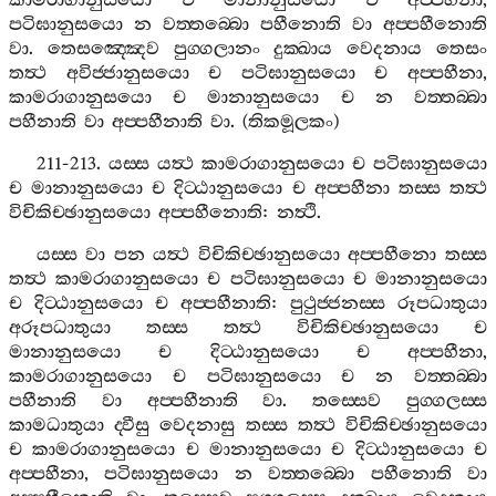
කාමරාගානුසයො
ච
මානානුසයො
ච
අප‍්පහීනා
,
පටිඝානුසයො
න
වත‍්තබ‍්බො
පහීනොති
වා
අප‍්පහීනොති
වා
.
තෙසඤ‍්ඤෙව
පුග‍්ගලානං
දුක‍්ඛාය
වෙදනාය
තෙසං
තත්‍ථ
අවිජ‍්ජානුසයො
ච
පටිඝානුසයො
ච
අප‍්පහීනා
,
කාමරාගානුසයො
ච
මානානුසයො
ච
න
වත‍්තබ‍්බා
පහීනාති
වා
අප‍්පහීනාති
වා
. (
තිකමූලකං
)
211-213.
යස‍්ස
යත්‍ථ
කාමරාගානුසයො
ච
පටිඝානුසයො
ච
මානානුසයො
ච
දිට‍්ඨානුසයො
ච
අප‍්පහීනා
තස‍්ස
තත්‍ථ
විචිකිච‍්ඡානුසයො
අප‍්පහීනොති
:
නත්‍ථි
.
යස‍්ස
වා
පන
යත්‍ථ
විචිකිච‍්ඡානුසයො
අප‍්පහීනො
තස‍්ස
තත්‍ථ
කාමරාගානුසයො
ච
පටිඝානුසයො
ච
මානානුසයො
ච
දිට‍්ඨානුසයො
ච
අප‍්පහීනාති
:
පුථුජ‍්ජනස‍්ස
රූපධාතුයා
අරූපධාතුයා
තස‍්ස
තත්‍ථ
විචිකිච‍්ඡානුසයො
ච
මානානුසයො
ච
දිට‍්ඨානුසයො
ච
අප‍්පහීනා
,
කාමරාගානුසයො
ච
පටිඝානුසයො
ච
න
වත‍්තබ‍්බා
පහීනාති
වා
අප‍්පහීනාති
වා
.
තස‍්සෙව
පුග‍්ගලස‍්ස
කාමධාතුයා
ද‍්වීසු
වෙදනාසු
තස‍්ස
තත්‍ථ
විචිකිච‍්ඡානුසයො
ච
කාමරාගානුසයො
ච
මානානුසයො
ච
දිට‍්ඨානුසයො
ච
අප‍්පහීනා
,
පටිඝානුසයො
න
වත‍්තබ‍්බො
පහීනොති
වා