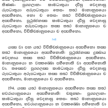
තිණ‍්ණං
පුග‍්ගලානං
කාමධාතුයා
ද‍්වීසු
වෙදනාසු
රූපධාතුයා
අරූපධාතුයා
තෙසං
තත්‍ථ
මානානුසයො
අප‍්පහීනො
,
නො
ච
තෙසං
තත්‍ථ
විචිකිච‍්ඡානුසයො
අප‍්පහීනො
.
පුථුජ‍්ජනස‍්ස
කාමධාතුයා
ද‍්වීසු
වෙදනාසු
රූපධාතුයා
අරූපධාතුයා
තස‍්ස
තත්‍ථ
මානානුසයො
ච
අප‍්පහීනො
,
විචිකිච‍්ඡානුසයො
ච
අප‍්පහීනො
.
548
යස‍්ස
වා
පන
යත්‍ථ
විචිකිච‍්ඡානුසයො
අප‍්පහීනො
තස‍්ස
තත්‍ථ
මානානුසයො
අප‍්පහීනොති
:
පුථුජ‍්ජනස‍්ස
දුක‍්ඛාය
වෙදනාය
තස‍්ස
තත්‍ථ
විචිකිච‍්ඡානුසයො
අප‍්පහීනො
.
මානානුසයො
න
වත‍්තබ‍්බො
පහීනොති
වා
අප‍්පහීනොති
වා
.
තස‍්සෙව
පුග‍්ගලස‍්ස
කාමධාතුයා
ද‍්වීසු
වෙදනාසු
රූපධාතුයා
අරූපධාතුයා
තස‍්ස
තත්‍ථ
විචිකිච‍්ඡානුසයො
ච
අප‍්පහීනො
,
මානානුසයො
ච
අප‍්පහීනො
.
194.
යස‍්ස
යත්‍ථ
මානානුසයො
අප‍්පහීනො
තස‍්ස
තත්‍ථ
භවරාගානුසයො
අප‍්පහීනොති
:
චතුන‍්නං
පුග‍්ගලානං
කාමධාතුයා
ද‍්වීසු
වෙදනාසු
තෙසං
තත්‍ථ
මානානුසයො
අප‍්පහීනො
,
භවරාගානුසයො
න
වත‍්තබ‍්බො
පහීනොති
වා