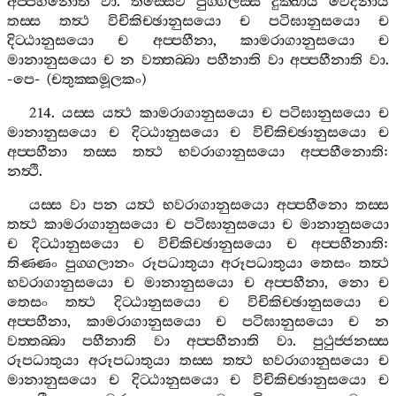
අප‍්පහීනොති
වා
.
තස‍්සෙව
පුග‍්ගලස‍්ස
දුක‍්ඛාය
වෙදනාය
තස‍්ස
තත්‍ථ
විචිකිච‍්ඡානුසයො
ච
පටිඝානුසයො
ච
දිට‍්ඨානුසයො
ච
අප‍්පහීනා
,
කාමරාගානුසයො
ච
මානානුසයො
ච
න
වත‍්තබ‍්බා
පහීනාති
වා
අප‍්පහීනාති
වා
.
-
පෙ
- (
චතුක‍්කමූලකං
)
214.
යස‍්ස
යත්‍ථ
කාමරාගානුසයො
ච
පටිඝානුසයො
ච
මානානුසයො
ච
දිට‍්ඨානුසයො
ච
විචිකිච‍්ඡානුසයො
ච
අප‍්පහීනා
තස‍්ස
තත්‍ථ
භවරාගානුසයො
අප‍්පහීනොති
:
නත්‍ථි
.
යස‍්ස
වා
පන
යත්‍ථ
භවරාගානුසයො
අප‍්පහීනො
තස‍්ස
තත්‍ථ
කාමරාගානුසයො
ච
පටිඝානුසයො
ච
මානානුසයො
ච
දිට‍්ඨානුසයො
ච
විචිකිච‍්ඡානුසයො
ච
අප‍්පහීනාති
:
තිණ‍්ණං
පුග‍්ගලානං
රූපධාතුයා
අරූපධාතුයා
තෙසං
තත්‍ථ
භවරාගානුසයො
ච
මානානුසයො
ච
අප‍්පහීනා
,
නො
ච
තෙසං
තත්‍ථ
දිට‍්ඨානුසයො
ච
විචිකිච‍්ඡානුසයො
ච
අප‍්පහීනා
,
කාමරාගානුසයො
ච
පටිඝානුසයො
ච
න
වත‍්තබ‍්බා
පහීනාති
වා
අප‍්පහීනාති
වා
.
පුථුජ‍්ජනස‍්ස
රූපධාතුයා
අරූපධාතුයා
තස‍්ස
තත්‍ථ
භවරාගානුසයො
ච
මානානුසයො
ච
දිට‍්ඨානුසයො
ච
විචිකිච‍්ඡානුසයො
ච