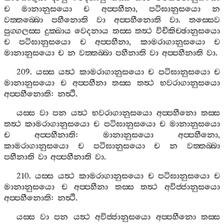
ච
මානානුසයො
ච
අප‍්පහීනා
,
පටිඝානුසයො
න
වත‍්තබ‍්බො
පහීනොති
වා
අප‍්පහීනොති
වා
.
තස‍්සෙව
පුග‍්ගලස‍්ස
දුක‍්ඛාය
වෙදනාය
තස‍්ස
තත්‍ථ
විචිකිච‍්ඡානුසයො
ච
පටිඝානුසයො
ච
අප‍්පහීනා
,
කාමරාගානුසයො
ච
මානානුසයො
ච
න
වත‍්තබ‍්බා
පහීනාති
වා
අප‍්පහීනාති
වා
.
209.
යස‍්ස
යත්‍ථ
කාමරාගානුසයො
ච
පටිඝානුසයො
ච
මානානුසයො
ච
අප‍්පහීනා
තස‍්ස
තත්‍ථ
භවරාගානුසයො
අප‍්පහීනොති
:
නත්‍ථි
.
යස‍්ස
වා
පන
යත්‍ථ
භවරාගානුසයො
අප‍්පහීනො
තස‍්ස
තත්‍ථ
කාමරාගානුසයො
ච
පටිඝානුසයො
ච
මානානුසයො
ච
අප‍්පහීනාති
:
මානානුසයො
අප‍්පහීනො
,
කාමරාගානුසයො
ච
පටිඝානුසයො
ච
න
වත‍්තබ‍්බා
පහීනාති
වා
අප‍්පහීනාති
වා
.
210.
යස‍්ස
යත්‍ථ
කාමරාගානුසයො
ච
පටිඝානුසයො
ච
මානානුසයො
ච
අප‍්පහීනා
තස‍්ස
තත්‍ථ
අවිජ‍්ජානුසයො
අප‍්පහීනොති
:
නත්‍ථි
.
යස‍්ස
වා
පන
යත්‍ථ
අවිජ‍්ජානුසයො
අප‍්පහීනො
තස‍්ස