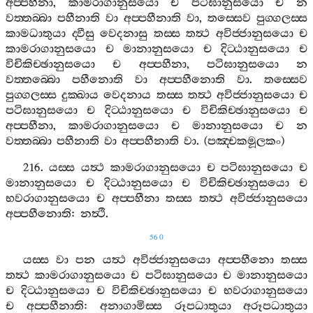
අප‍්පහීනා
,
කාමරාගානුසයො
ච
පටිඝානුසයො
ච
න
වත‍්තබ‍්බා
පහීනාති
වා
අප‍්පහීනාති
වා
,
තස‍්සෙව
පුග‍්ගලස‍්ස
කාමධාතුයා
ද‍්වීසු
වෙදනාසු
තස‍්ස
තත්‍ථ
අවිජ‍්ජානුසයො
ච
කාමරාගානුසයො
ච
මානානුසයො
ච
දිට‍්ඨානුසයො
ච
විචිකිච‍්ඡානුසයො
ච
අප‍්පහීනා
,
පටිඝානුසයො
න
වත‍්තබ‍්බො
පහීනොති
වා
අප‍්පහීනොති
වා
.
තස‍්සෙව
පුග‍්ගලස‍්ස
දුක‍්ඛාය
වෙදනාය
තස‍්ස
තත්‍ථ
අවිජ‍්ජානුසයො
ච
පටිඝානුසයො
ච
දිට‍්ඨානුසයො
ච
විචිකිච‍්ඡානුසයො
ච
අප‍්පහීනා
,
කාමරාගානුසයො
ච
මානානුසයො
ච
න
වත‍්තබ‍්බා
පහීනාති
වා
අප‍්පහීනාති
වා
. (
පඤ‍්චකමූලකං
)
216.
යස‍්ස
යත්‍ථ
කාමරාගානුසයො
ච
පටිඝානුසයො
ච
මානානුසයො
ච
දිට‍්ඨානුසයො
ච
විචිකිච‍්ඡානුසයො
ච
භවරාගානුසයො
ච
අප‍්පහීනා
තස‍්ස
තත්‍ථ
අවිජ‍්ජානුසයො
අප‍්පහීනොති
:
නත්‍ථි
.
560
යස‍්ස
වා
පන
යත්‍ථ
අවිජ‍්ජානුසයො
අප‍්පහීනො
තස‍්ස
තත්‍ථ
කාමරාගානුසයො
ච
පටිඝානුසයො
ච
මානානුසයො
ච
දිට‍්ඨානුසයො
ච
විචිකිච‍්ඡානුසයො
ච
භවරාගානුසයො
ච
අප‍්පහීනාති
:
අනාගාමිස‍්ස
රූපධාතුයා
අරූපධාතුයා