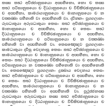
තස‍්ස
තත්‍ථ
අවිජ‍්ජානුසයො
අප‍්පහීනො
,
නො
ච
තස‍්ස
තත්‍ථ
පටිඝානුසයො
ච
දිට‍්ඨානුසයො
ච
විචිකිච‍්ඡානුසයො
ච
අප‍්පහීනා
,
කාමරාගානුසයො
ච
මානානුසයො
ච
න
වත‍්තබ‍්බා
පහීනාති
වා
අප‍්පහීනාති
වා
.
ද‍්වින‍්නං
පුග‍්ගලානං
රූපධාතුයා
අරූපධාතුයා
තෙසං
තත්‍ථ
අවිජ‍්ජානුසයො
ච
මානානුසයො
ච
අප‍්පහීනා
,
නො
ච
තෙසං
තත්‍ථ
දිට‍්ඨානුසයො
ච
විචිකිච‍්ඡානුසයො
ච
අප‍්පහීනා
,
කාමරාගානුසයො
ච
පටිඝානුසයො
ච
න
වත‍්තබ‍්බා
පහීනාති
වා
අප‍්පහීනාති
වා
.
තෙසඤ‍්ඤෙව
පුග‍්ගලානං
කාමධාතුයා
ද‍්වීසු
වෙදනාසු
තෙසං
තත්‍ථ
අවිජ‍්ජානුසයො
ච
කාමරාගානුසයො
ච
මානානුසයො
ච
අප‍්පහීනා
,
නො
ච
තෙසං
තත්‍ථ
දිට‍්ඨානුසයො
විචිකිච‍්ඡානුසයො
ච
අප‍්පහීනා
,
පටිඝානුසයො
න
වත‍්තබ‍්බො
පහීනොති
වා
අප‍්පහීනොති
වා
.
තෙසඤ‍්ඤෙව
පුග‍්ගලානං
දුක‍්ඛාය
වෙදනාය
තෙසං
තත්‍ථ
අවිජ‍්ජානුසයො
ච
පටිඝානුසයො
ච
අප‍්පහීනා
,
නො
ච
තෙසං
තත්‍ථ
දිට‍්ඨානුසයො
ච
විචිකිච‍්ඡානුසයො
ච
අප‍්පහීනා
,
කාමරාගානුසයො
ච
මානානුසයො
ච
න
වත‍්තබ‍්බා
පහීනාති
වා
අප‍්පහීනාති
වා
.
පුථුජ‍්ජනස‍්ස
රූපධාතුයා
අරූපධාතුයා
තස‍්ස
තත්‍ථ
අවිජ‍්ජානුසයො
ච
මානානුසයො
ච
දිට‍්ඨානුසයො
ච
විචිකිච‍්ඡානුසයො
ච