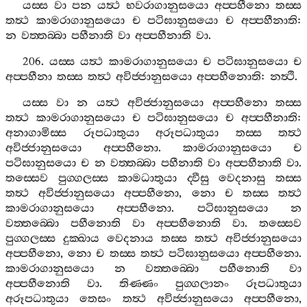
යස‍්ස
වා
පන
යත්‍ථ
භවරාගානුසයො
අප‍්පහීනො
තස‍්ස
තත්‍ථ
කාමරාගානුසයො
ච
පටිඝානුසයො
ච
අප‍්පහීනාති
:
න
වත‍්තබ‍්බා
පහීනාති
වා
අප‍්පහීනාති
වා
.
206.
යස‍්ස
යත්‍ථ
කාමරාගානුසයො
ච
පටිඝානුසයො
ච
අප‍්පහීනා
තස‍්ස
තත්‍ථ
අවිජ‍්ජානුසයො
අප‍්පහීනොති
:
නත්‍ථි
.
යස‍්ස
වා
න
යත්‍ථ
අවිජ‍්ජානුසයො
අප‍්පහීනො
තස‍්ස
තත්‍ථ
කාමරාගානුසයො
ච
පටිඝානුසයො
ච
අප‍්පහීනාති
:
අනාගාමිස‍්ස
රූපධාතුයා
අරූපධාතුයා
තස‍්ස
තත්‍ථ
අවිජ‍්ජානුසයො
අප‍්පහීනො
.
කාමරාගානුසයො
ච
පටිඝානුසයො
ච
න
වත‍්තබ‍්බා
පහීනාති
වා
අප‍්පහීනාති
වා
.
තස‍්සෙව
පුග‍්ගලස‍්ස
කාමධාතුයා
ද‍්වීසු
වෙදනාසු
තස‍්ස
තත්‍ථ
අවිජ‍්ජානුසයො
අප‍්පහීනො
,
නො
ච
තස‍්ස
තත්‍ථ
කාමරාගානුසයො
අප‍්පහීනො
.
පටිඝානුසයො
න
වත‍්තබ‍්බො
පහීනොති
වා
අප‍්පහීනොති
වා
.
තස‍්සෙව
පුග‍්ගලස‍්ස
දුක‍්ඛාය
වෙදනාය
තස‍්ස
තත්‍ථ
අවිජ‍්ජානුසයො
අප‍්පහීනො
,
නො
ච
තස‍්ස
තත්‍ථ
පටිඝානුසයො
අප‍්පහීනො
.
කාමරාගානුසයො
න
වත‍්තබ‍්බො
පහීනොති
වා
අප‍්පහීනොති
වා
.
තිණ‍්ණං
පුග‍්ගලානං
රූපධාතුයා
අරූපධාතුයා
තෙසං
තත්‍ථ
අවිජ‍්ජානුසයො
අප‍්පහීනො
,