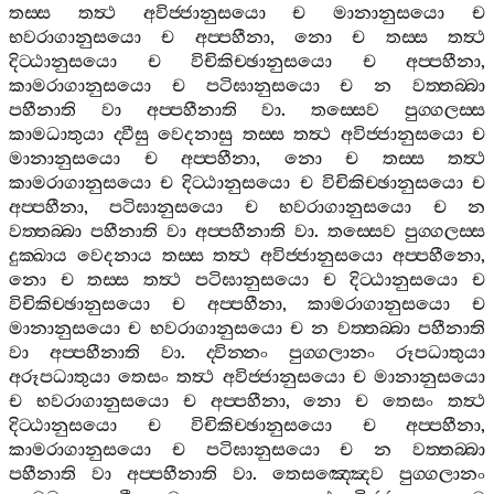
තස‍්ස
තත්‍ථ
අවිජ‍්ජානුසයො
ච
මානානුසයො
ච
භවරාගානුසයො
ච
අප‍්පහීනා
,
නො
ච
තස‍්ස
තත්‍ථ
දිට‍්ඨානුසයො
ච
විචිකිච‍්ඡානුසයො
ච
අප‍්පහීනා
,
කාමරාගානුසයො
ච
පටිඝානුසයො
ච
න
වත‍්තබ‍්බා
පහීනාති
වා
අප‍්පහීනාති
වා
.
තස‍්සෙව
පුග‍්ගලස‍්ස
කාමධාතුයා
ද‍්වීසු
වෙදනාසු
තස‍්ස
තත්‍ථ
අවිජ‍්ජානුසයො
ච
මානානුසයො
ච
අප‍්පහීනා
,
නො
ච
තස‍්ස
තත්‍ථ
කාමරාගානුසයො
ච
දිට‍්ඨානුසයො
ච
විචිකිච‍්ඡානුසයො
ච
අප‍්පහීනා
,
පටිඝානුසයො
ච
භවරාගානුසයො
ච
න
වත‍්තබ‍්බා
පහීනාති
වා
අප‍්පහීනාති
වා
.
තස‍්සෙව
පුග‍්ගලස‍්ස
දුක‍්ඛාය
වෙදනාය
තස‍්ස
තත්‍ථ
අවිජ‍්ජානුසයො
අප‍්පහීනො
,
නො
ච
තස‍්ස
තත්‍ථ
පටිඝානුසයො
ච
දිට‍්ඨානුසයො
ච
විචිකිච‍්ඡානුසයො
ච
අප‍්පහීනා
,
කාමරාගානුසයො
ච
මානානුසයො
ච
භවරාගානුසයො
ච
න
වත‍්තබ‍්බා
පහීනාති
වා
අප‍්පහීනාති
වා
.
ද‍්වින‍්නං
පුග‍්ගලානං
රූපධාතුයා
අරූපධාතුයා
තෙසං
තත්‍ථ
අවිජ‍්ජානුසයො
ච
මානානුසයො
ච
භවරාගානුසයො
ච
අප‍්පහීනා
,
නො
ච
තෙසං
තත්‍ථ
දිට‍්ඨානුසයො
ච
විචිකිච‍්ඡානුසයො
ච
අප‍්පහීනා
,
කාමරාගානුසයො
ච
පටිඝානුසයො
ච
න
වත‍්තබ‍්බා
පහීනාති
වා
අප‍්පහීනාති
වා
.
තෙසඤ‍්ඤෙව
පුග‍්ගලානං