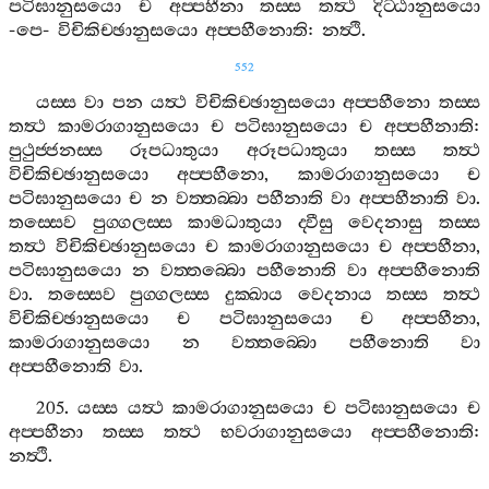
පටිඝානුසයො
ච
අප‍්පහීනා
තස‍්ස
තත්‍ථ
දිට‍්ඨානුසයො
-
පෙ
-
විචිකිච‍්ඡානුසයො
අප‍්පහීනොති
:
නත්‍ථි
.
552
යස‍්ස
වා
පන
යත්‍ථ
විචිකිච‍්ඡානුසයො
අප‍්පහීනො
තස‍්ස
තත්‍ථ
කාමරාගානුසයො
ච
පටිඝානුසයො
ච
අප‍්පහීනාති
:
පුථුජ‍්ජනස‍්ස
රූපධාතුයා
අරූපධාතුයා
තස‍්ස
තත්‍ථ
විචිකිච‍්ඡානුසයො
අප‍්පහීනො
,
කාමරාගානුසයො
ච
පටිඝානුසයො
ච
න
වත‍්තබ‍්බා
පහීනාති
වා
අප‍්පහීනාති
වා
.
තස‍්සෙව
පුග‍්ගලස‍්ස
කාමධාතුයා
ද‍්වීසු
වෙදනාසු
තස‍්ස
තත්‍ථ
විචිකිච‍්ඡානුසයො
ච
කාමරාගානුසයො
ච
අප‍්පහීනා
,
පටිඝානුසයො
න
වත‍්තබ‍්බො
පහීනොති
වා
අප‍්පහීනොති
වා
.
තස‍්සෙව
පුග‍්ගලස‍්ස
දුක‍්ඛාය
වෙදනාය
තස‍්ස
තත්‍ථ
විචිකිච‍්ඡානුසයො
ච
පටිඝානුසයො
ච
අප‍්පහීනා
,
කාමරාගානුසයො
න
වත‍්තබ‍්බො
පහීනොති
වා
අප‍්පහීනොති
වා
.
205.
යස‍්ස
යත්‍ථ
කාමරාගානුසයො
ච
පටිඝානුසයො
ච
අප‍්පහීනා
තස‍්ස
තත්‍ථ
භවරාගානුසයො
අප‍්පහීනොති
:
නත්‍ථි
.