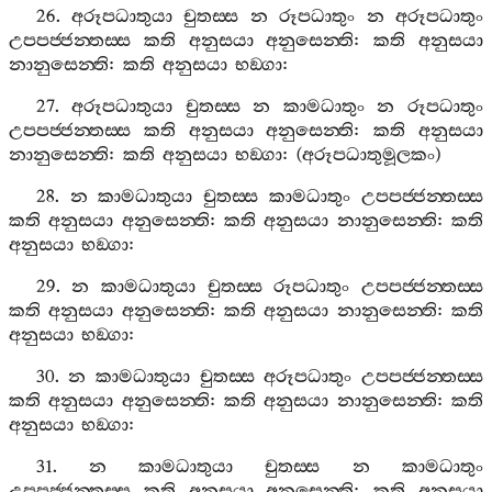
26.
අරූපධාතුයා
චුතස‍්ස
න
රූපධාතුං
න
අරූපධාතුං
උපපජ‍්ජන‍්තස‍්ස
කති
අනුසයා
අනුසෙන‍්ති
:
කති
අනුසයා
නානුසෙන‍්ති
:
කති
අනුසයා
භඞ‍්ගා
:
27.
අරූපධාතුයා
චුතස‍්ස
න
කාමධාතුං
න
රූපධාතුං
උපපජ‍්ජන‍්තස‍්ස
කති
අනුසයා
අනුසෙන‍්ති
:
කති
අනුසයා
නානුසෙන‍්ති
:
කති
අනුසයා
භඞ‍්ගා
: (
අරූපධාතුමූලකං
)
28.
න
කාමධාතුයා
චුතස‍්ස
කාමධාතුං
උපපජ‍්ජන‍්තස‍්ස
කති
අනුසයා
අනුසෙන‍්ති
:
කති
අනුසයා
නානුසෙන‍්ති
:
කති
අනුසයා
භඞ‍්ගා
:
29.
න
කාමධාතුයා
චුතස‍්ස
රූපධාතුං
උපපජ‍්ජන‍්තස‍්ස
කති
අනුසයා
අනුසෙන‍්ති
:
කති
අනුසයා
නානුසෙන‍්ති
:
කති
අනුසයා
භඞ‍්ගා
:
30.
න
කාමධාතුයා
චුතස‍්ස
අරූපධාතුං
උපපජ‍්ජන‍්තස‍්ස
කති
අනුසයා
අනුසෙන‍්ති
:
කති
අනුසයා
නානුසෙන‍්ති
:
කති
අනුසයා
භඞ‍්ගා
:
31.
න
කාමධාතුයා
චුතස‍්ස
න
කාමධාතුං
උපපජ‍්ජන‍්තස‍්ස
කති
අනුසයා
අනුසෙන‍්ති
:
කති
අනුසයා