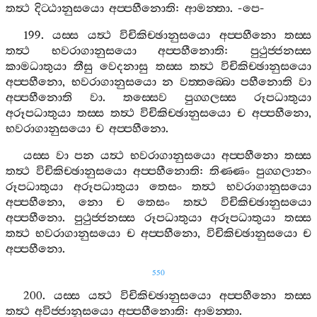
තත්‍ථ
දිට‍්ඨානුසයො
අප‍්පහීනොති
:
ආමන‍්තා
. -
පෙ
-
199.
යස‍්ස
යත්‍ථ
විචිකිච‍්ඡානුසයො
අප‍්පහීනො
තස‍්ස
තත්‍ථ
භවරාගානුසයො
අප‍්පහීනොති
:
පුථුජ‍්ජනස‍්ස
කාමධාතුයා
තීසු
වෙදනාසු
තස‍්ස
තත්‍ථ
විචිකිච‍්ඡානුසයො
අප‍්පහීනො
,
භවරාගානුසයො
න
වත‍්තබ‍්බො
පහීනොති
වා
අප‍්පහීනොති
වා
.
තස‍්සෙව
පුග‍්ගලස‍්ස
රූපධාතුයා
අරූපධාතුයා
තස‍්ස
තත්‍ථ
විචිකිච‍්ඡානුසයො
ච
අප‍්පහීනො
,
භවරාගානුසයො
ච
අප‍්පහීනො
.
යස‍්ස
වා
පන
යත්‍ථ
භවරාගානුසයො
අප‍්පහීනො
තස‍්ස
තත්‍ථ
විචිකිච‍්ඡානුසයො
අප‍්පහීනොති
:
තිණ‍්ණං
පුග‍්ගලානං
රූපධාතුයා
අරූපධාතුයා
තෙසං
තත්‍ථ
භවරාගානුසයො
අප‍්පහීනො
,
නො
ච
තෙසං
තත්‍ථ
විචිකිච‍්ඡානුසයො
අප‍්පහීනො
.
පුථුජ‍්ජනස‍්ස
රූපධාතුයා
අරූපධාතුයා
තස‍්ස
තත්‍ථ
භවරාගානුසයො
ච
අප‍්පහීනො
,
විචිකිච‍්ඡානුසයො
ච
අප‍්පහීනො
.
550
200.
යස‍්ස
යත්‍ථ
විචිකිච‍්ඡානුසයො
අප‍්පහීනො
තස‍්ස
තත්‍ථ
අවිජ‍්ජානුසයො
අප‍්පහීනොති
:
ආමන‍්තා
.