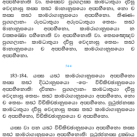
අප‍්පහීනොති
වා
.
තස‍්සෙව
පුග‍්ගලස‍්ස
කාමධාතුයා
ද‍්වීසු
වෙදනාසු
තස‍්ස
තත්‍ථ
මානානුසයො
අප‍්පහීනො
,
නො
ච
තස‍්ස
තත්‍ථ
කාමරාගානුසයො
අප‍්පහීනො
.
තිණ‍්ණං
පුග‍්ගලානං
රූපධාතුයා
අරූපධාතුයා
තෙසං
තත්‍ථ
මානානුසයො
අප‍්පහීනො
,
කාමරාගානුසයො
න
වත‍්තබ‍්බො
පහීනොති
වා
අප‍්පහීනොති
වා
.
තෙසඤ‍්ඤෙව
පුග‍්ගලානං
කාමධාතුයා
ද‍්වීසු
වෙදනාසු
තෙසං
තත්‍ථ
මානානුසයො
ච
අප‍්පහීනො
,
කාමරාගානුසයො
ච
අප‍්පහීනො
.
544
183-184.
යස‍්ස
යත්‍ථ
කාමරාගානුසයො
අප‍්පහීනො
තස‍්ස
තත්‍ථ
දිට‍්ඨානුසයො
-
පෙ
-
විචිකිච‍්ඡානුසයො
අප‍්පහීනොති
:
ද‍්වින‍්නං
පුග‍්ගලානං
කාමධාතුයා
ද‍්වීසු
වෙදනාසු
තෙසං
තත්‍ථ
කාමරාගානුසයො
අප‍්පහීනො
,
නො
ච
තෙසං
තත්‍ථ
විචිකිච‍්ඡානුසයො
අප‍්පහීනො
.
පුථුජ‍්ජනස‍්ස
කාමධාතුයා
ද‍්වීසු
වෙදනාසු
තස‍්ස
තත්‍ථ
කාමරාගානුසයො
ච
අප‍්පහීනො
,
විචිකිච‍්ඡානුසයො
ච
අප‍්පහීනො
.
යස‍්ස
වා
පන
යත්‍ථ
විචිකිච‍්ඡානුසයො
අප‍්පහීනො
තස‍්ස
තත්‍ථ
කාමරාගානුසයො
අප‍්පහීනොති
:
පුථුජ‍්ජනස‍්ස
දුක‍්ඛාය