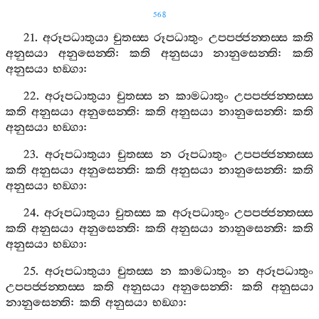
568
21.
අරූපධාතුයා
චුතස‍්ස
රූපධාතුං
උපපජ‍්ජන‍්තස‍්ස
කති
අනුසයා
අනුසෙන‍්ති
:
කති
අනුසයා
නානුසෙන‍්ති
:
කති
අනුසයා
භඞ‍්ගා
:
22.
අරූපධාතුයා
චුතස‍්ස
න
කාමධාතුං
උපපජ‍්ජන‍්තස‍්ස
කති
අනුසයා
අනුසෙන‍්ති
:
කති
අනුසයා
නානුසෙන‍්ති
:
කති
අනුසයා
භඞ‍්ගා
:
23.
අරූපධාතුයා
චුතස‍්ස
න
රූපධාතුං
උපපජ‍්ජන‍්තස‍්ස
කති
අනුසයා
අනුසෙන‍්ති
:
කති
අනුසයා
නානුසෙන‍්ති
:
කති
අනුසයා
භඞ‍්ගා
:
24.
අරූපධාතුයා
චුතස‍්ස
ක
අරූපධාතුං
උපපජ‍්ජන‍්තස‍්ස
කති
අනුසයා
අනුසෙන‍්ති
:
කති
අනුසයා
නානුසෙන‍්ති
:
කති
අනුසයා
භඞ‍්ගා
:
25.
අරූපධාතුයා
චුතස‍්ස
න
කාමධාතුං
න
අරූපධාතුං
උපපජ‍්ජන‍්තස‍්ස
කති
අනුසයා
අනුසෙන‍්ති
:
කති
අනුසයා
නානුසෙන‍්ති
:
කති
අනුසයා
භඞ‍්ගා
: