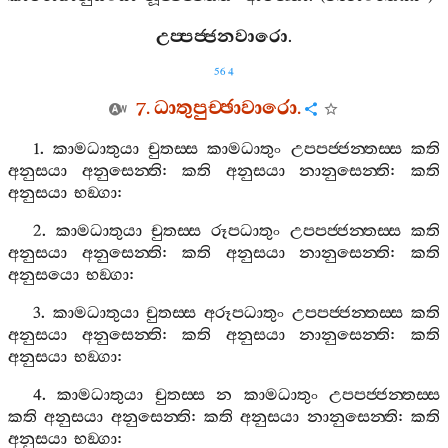
උප‍්පජ‍්ජනවාරො
.
564
7.
ධාතුපුච‍්ඡාවාරො
.
1.
කාමධාතුයා
චුතස‍්ස
කාමධාතුං
උපපජ‍්ජන‍්තස‍්ස
කති
අනුසයා
අනුසෙන‍්ති
:
කති
අනුසයා
නානුසෙන‍්ති
:
කති
අනුසයා
භඞ‍්ගා
:
2.
කාමධාතුයා
චුතස‍්ස
රූපධාතුං
උපපජ‍්ජන‍්තස‍්ස
කති
අනුසයා
අනුසෙන‍්ති
:
කති
අනුසයා
නානුසෙන‍්ති
:
කති
අනුසයො
භඞ‍්ගා
:
3.
කාමධාතුයා
චුතස‍්ස
අරූපධාතුං
උපපජ‍්ජන‍්තස‍්ස
කති
අනුසයා
අනුසෙන‍්ති
:
කති
අනුසයා
නානුසෙන‍්ති
:
කති
අනුසයා
භඞ‍්ගා
:
4.
කාමධාතුයා
චුතස‍්ස
න
කාමධාතුං
උපපජ‍්ජන‍්තස‍්ස
කති
අනුසයා
අනුසෙන‍්ති
:
කති
අනුසයා
නානුසෙන‍්ති
:
කති
අනුසයා
භඞ‍්ගා
: