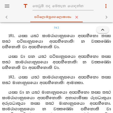
පටිලොමපුග‍්ගලොකාසං
542
181.
යස‍්ස
යත්‍ථ
කාමරාගානුසයො
අප‍්පහීනො
තස‍්ස
තත්‍ථ
පටිඝානුසයො
අප‍්පහීනොති
:
න
වත‍්තබ‍්බො
පහීනොති
වා
අප‍්පහීනොති
වා
.
යස‍්ස
වා
පන
යත්‍ථ
පටිඝානුසයො
අප‍්පහීනො
තස‍්ස
තත්‍ථ
කාමරාගානුසයො
අප‍්පහීනොති
:
න
වත‍්තබ‍්බො
පහීනොති
වා
අප‍්පහීනොති
වා
.
182.
යස‍්ස
යත්‍ථ
කාමරාගානුසයො
අප‍්පහීනො
තස‍්ස
තත්‍ථ
මානානුසයො
අප‍්පහීනොති
:
ආමන‍්තා
.
යස‍්ස
වා
න
යත්‍ථ
මානානුසයො
අප‍්පහීනො
තස‍්ස
තත්‍ථ
කාමරාගානුසයො
අප‍්පහීනොති
:
අනාගාමිස‍්ස
රූපධාතුයා
අරූපධාතුයා
තස‍්ස
තත්‍ථ
මානානුසයො
අප‍්පහීනො
.
කාමරාගානුසයො
න
වත‍්තබ‍්බො
පහීනොති
වා