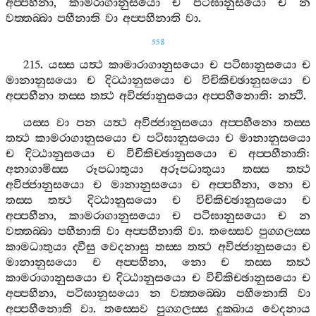
අප‍්පහීනා
,
කාමරාගානුසයො
ච
පටිඝානුසයො
ච
න
වත‍්තබ‍්බා
පහීනාති
වා
අප‍්පහීනාති
වා
.
558
215.
යස‍්ස
යත්‍ථ
කාමාරාගානුසයො
ච
පටිඝානුසයො
ච
මානානුසයො
ච
දිට‍්ඨානුසයො
ච
විචිකිච‍්ඡානුසයො
ච
අප‍්පහීනා
තස‍්ස
තත්‍ථ
අවිජ‍්ජානුසයො
අප‍්පහීනොති
:
නත්‍ථි
.
යස‍්ස
වා
පන
යත්‍ථ
අවිජ‍්ජානුසයො
අප‍්පහීනො
තස‍්ස
තත්‍ථ
කාමරාගානුසයො
ච
පටිඝානුසයො
ච
මානානුසයො
ච
දිට‍්ඨානුසයො
ච
විචිකිච‍්ඡානුසයො
ච
අප‍්පහීනාති
:
අනාගාමිස‍්ස
රූපධාතුයා
අරූපධාතුයා
තස‍්ස
තත්‍ථ
අවිජ‍්ජානුසයො
ච
මානානුසයො
ච
අප‍්පහීනා
,
නො
ච
තස‍්ස
තත්‍ථ
දිට‍්ඨානුසයො
ච
විචිකිච‍්ඡානුසයො
ච
අප‍්පහීනා
,
කාමරාගානුසයො
ච
පටිඝානුසයො
ච
න
වත‍්තබ‍්බා
පහීනාති
වා
අප‍්පහීනාති
වා
.
තස‍්සෙව
පුග‍්ගලස‍්ස
කාමධාතුයා
ද‍්වීසු
වෙදනාසු
තස‍්ස
තත්‍ථ
අවිජ‍්ජානුසයො
ච
මානානුසයො
ච
අප‍්පහීනා
,
නො
ච
තස‍්ස
තත්‍ථ
කාමරාගානුසයො
ච
දිට‍්ඨානුසයො
ච
විචිකිච‍්ඡානුසයො
ච
අප‍්පහීනා
,
පටිඝානුසයො
න
වත‍්තබ‍්බො
පහීනොති
වා
අප‍්පහීනොති
වා
.
තස‍්සෙව
පුග‍්ගලස‍්ස
දුක‍්ඛාය
වෙදනාය