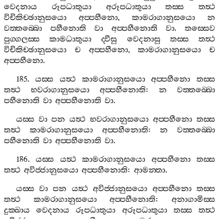
වෙදනාය
රූපධාතුයා
අරූපධාතුයා
තස‍්ස
තත්‍ථ
විචිකිච‍්ඡානුසයො
අප‍්පහීනො
,
කාමරාගානුසයො
න
වත‍්තබ‍්බො
පහීනොති
වා
අප‍්පහීනොති
වා
.
තස‍්සෙව
පුග‍්ගලස‍්ස
කාමධාතුයා
ද‍්වීසු
වෙදනාසු
තස‍්ස
තත්‍ථ
විචිකිච‍්ඡානුසයො
ච
අප‍්පහීනො
,
කාමරාගානුසයො
ච
අප‍්පහීනො
.
185.
යස‍්ස
යත්‍ථ
කාමරාගානුසයො
අප‍්පහීනො
තස‍්ස
තත්‍ථ
භවරාගානුසයො
අප‍්පහීනොති
:
න
වත‍්තබ‍්බො
පහීනොති
වා
අප‍්පහීනොති
වා
.
යස‍්ස
වා
පන
යත්‍ථ
භවරාගානුසයො
අප‍්පහීනො
තස‍්ස
තත්‍ථ
කාමරාගානුසයො
අප‍්පහීනොති
:
න
වත‍්තබ‍්බො
පහීනොති
වා
අප‍්පහීනොති
වා
.
186.
යස‍්ස
යත්‍ථ
කාමරාගානුසයො
අප‍්පහීනො
තස‍්ස
තත්‍ථ
අවිජ‍්ජානුසයො
අප‍්පහීනොති
:
ආමන‍්තා
.
යස‍්ස
වා
පන
යත්‍ථ
අවිජ‍්ජානුසයො
අප‍්පහීනො
තස‍්ස
තත්‍ථ
කාමරාගානුසයො
අප‍්පහීනොති
:
අනාගාමිස‍්ස
දුක‍්ඛාය
වෙදනාය
රූපධාතුයා
අරූපධාතුයා
තස‍්ස
තත්‍ථ