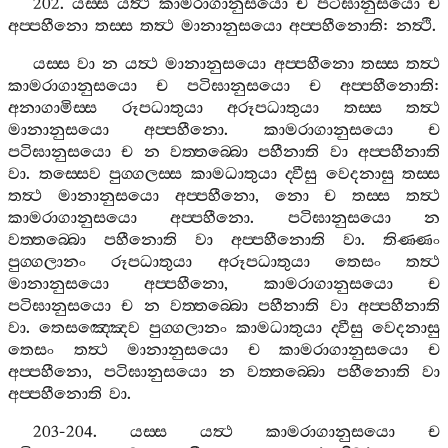
202.
යස‍්ස
යත්‍ථ
කාමරාගානුසයො
ච
පටිඝානුසයො
ච
අප‍්පහීනො
තස‍්ස
තත්‍ථ
මානානුසයො
අප‍්පහීනොති
:
නත්‍ථි
.
යස‍්ස
වා
න
යත්‍ථ
මානානුසයො
අප‍්පහීනො
තස‍්ස
තත්‍ථ
කාමරාගානුසයො
ච
පටිඝානුසයො
ච
අප‍්පහීනොති
:
අනාගාමිස‍්ස
රූපධාතුයා
අරූපධාතුයා
තස‍්ස
තත්‍ථ
මානානුසයො
අප‍්පහීනො
.
කාමරාගානුසයො
ච
පටිඝානුසයො
ච
න
වත‍්තබ‍්බො
පහීනාති
වා
අප‍්පහීනාති
වා
.
තස‍්සෙව
පුග‍්ගලස‍්ස
කාමධාතුයා
ද‍්වීසු
වෙදනාසු
තස‍්ස
තත්‍ථ
මානානුසයො
අප‍්පහීනො
,
නො
ච
තස‍්ස
තත්‍ථ
කාමරාගානුසයො
අප‍්පහීනො
.
පටිඝානුසයො
න
වත‍්තබ‍්බො
පහීනොති
වා
අප‍්පහීනොති
වා
.
තිණ‍්ණං
පුග‍්ගලානං
රූපධාතුයා
අරූපධාතුයා
තෙසං
තත්‍ථ
මානානුසයො
අප‍්පහීනො
,
කාමරාගානුසයො
ච
පටිඝානුසයො
ච
න
වත‍්තබ‍්බො
පහීනාති
වා
අප‍්පහීනාති
වා
.
තෙසඤ‍්ඤෙව
පුග‍්ගලානං
කාමධාතුයා
ද‍්වීසු
වෙදනාසු
තෙසං
තත්‍ථ
මානානුසයො
ච
කාමරාගානුසයො
ච
අප‍්පහීනො
,
පටිඝානුසයො
න
වත‍්තබ‍්බො
පහීනොති
වා
අප‍්පහීනොති
වා
.
203-204.
යස‍්ස
යත්‍ථ
කාමරාගානුසයො
ච