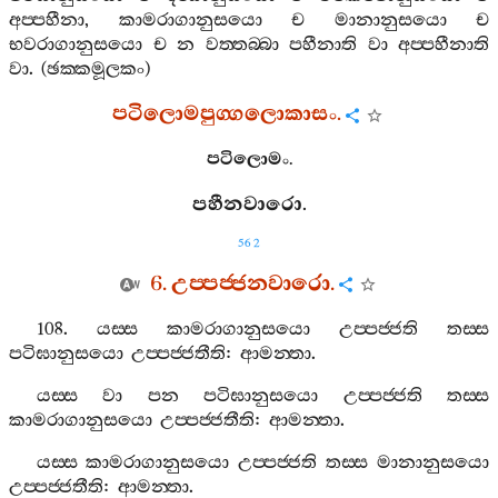
අප‍්පහීනා
,
කාමරාගානුසයො
ච
මානානුසයො
ච
භවරාගානුසයො
ච
න
වත‍්තබ‍්බා
පහීනාති
වා
අප‍්පහීනාති
වා
. (
ඡක‍්කමූලකං
)
පටිලොමපුග‍්ගලොකාසං
.
පටිලොමං
.
පහීනවාරො
.
562
6.
උප‍්පජ‍්ජනවාරො
.
108.
යස‍්ස
කාමරාගානුසයො
උප‍්පජ‍්ජති
තස‍්ස
පටිඝානුසයො
උප‍්පජ‍්ජතීති
:
ආමන‍්තා
.
යස‍්ස
වා
පන
පටිඝානුසයො
උප‍්පජ‍්ජති
තස‍්ස
කාමරාගානුසයො
උප‍්පජ‍්ජතීති
:
ආමන‍්තා
.
යස‍්ස
කාමරාගානුසයො
උප‍්පජ‍්ජති
තස‍්ස
මානානුසයො
උප‍්පජ‍්ජතීති
:
ආමන‍්තා
.