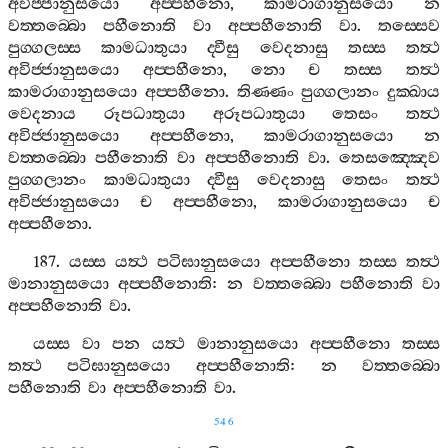
අවිජ‍්ජානුසයො
අප‍්පහීනො
,
කාමරාගානුසයො
න
වත‍්තබ‍්බො
පහීනොති
වා
අප‍්පහීනොති
වා
.
තස‍්සෙව
පුග‍්ගලස‍්ස
කාමධාතුයා
ද‍්වීසු
වෙදනාසු
තස‍්ස
තත්‍ථ
අවිජ‍්ජානුසයො
අප‍්පහීනො
,
නො
ච
තස‍්ස
තත්‍ථ
කාමරාගානුසයො
අප‍්පහීනො
.
තිණ‍්ණං
පුග‍්ගලානං
දුක‍්ඛාය
වෙදනාය
රූපධාතුයා
අරූපධාතුයා
තෙසං
තත්‍ථ
අවිජ‍්ජානුසයො
අප‍්පහීනො
,
කාමරාගානුසයො
න
වත‍්තබ‍්බො
පහීනොති
වා
අප‍්පහීනොති
වා
.
තෙසඤ‍්ඤෙව
පුග‍්ගලානං
කාමධාතුයා
ද‍්වීසු
වෙදනාසු
තෙසං
තත්‍ථ
අවිජ‍්ජානුසයො
ච
අප‍්පහීනො
,
කාමරාගානුසයො
ච
අප‍්පහීනො
.
187.
යස‍්ස
යත්‍ථ
පටිඝානුසයො
අප‍්පහීනො
තස‍්ස
තත්‍ථ
මානානුසයො
අප‍්පහීනොති
:
න
වත‍්තබ‍්බො
පහීනොති
වා
අප‍්පහීනොති
වා
.
යස‍්ස
වා
පන
යත්‍ථ
මානානුසයො
අප‍්පහීනො
තස‍්ස
තත්‍ථ
පටිඝානුසයො
අප‍්පහීනොති
:
න
වත‍්තබ‍්බො
පහීනොති
වා
අප‍්පහීනොති
වා
.
546