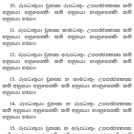
10.
රූපධාතුයා
චුතස‍්ස
රූපධාතුං
උපපජ‍්ජන‍්තස‍්ස
කති
අනුසයා
අනුසෙන‍්ති
:
කති
අනුසයා
නානුසෙන‍්ති
:
කති
අනුසයා
භඞ‍්ගා
:
11.
රූපධාතුයා
චුතස‍්ස
කාමධාතුං
උපපජ‍්ජන‍්තස‍්ස
කති
අනුසයා
අනුසෙන‍්ති
:
කති
අනුසයා
නානුසෙන‍්ති
:
කති
අනුසයා
භඞ‍්ගා
:
12.
රූපධාතුයා
චුතස‍්ස
අරූපධාතුං
උපපජ‍්ජන‍්තස‍්ස
කති
අනුසයා
අනුසෙන‍්ති
:
කති
අනුසයා
නානුසෙන‍්ති
:
කති
අනුසයා
භඞ‍්ගා
:
13.
රූපධාතුයා
චුතස‍්ස
න
කාමධාතුං
උපපජ‍්ජන‍්තස‍්ස
කති
අනුසයා
අනුසෙන‍්ති
:
කති
අනුසයා
නානුසෙන‍්ති
:
කති
අනුසයා
භඞ‍්ගා
:
14.
රූපධාතුයා
චුතස‍්ස
න
රූපධාතුං
උපපජ‍්ජන‍්තස‍්ස
කති
අනුසයා
අනුසෙන‍්ති
:
කති
අනුසයා
නානුසෙන‍්ති
:
කති
අනුසයා
භඞ‍්ගා
:
15.
රූපධාතුයා
චුතස‍්ස
න
අරූපධාතුං
උපපජ‍්ජන‍්තස‍්ස