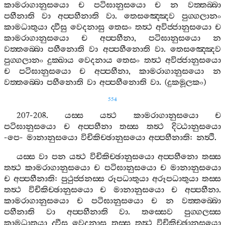
කාමරාගානුසයො
ච
පටිඝානුසයො
ච
න
වත‍්තබ‍්බා
පහීනාති
වා
අප‍්පහීනාති
වා
.
තෙසඤ‍්ඤෙව
පුග‍්ගලානං
කාමධාතුයා
ද‍්වීසු
වෙදනාසු
තෙසං
තත්‍ථ
අවිජ‍්ජානුසයො
ච
කාමරාගානුසයො
ච
අප‍්පහීනා
,
පටිඝානුසයො
න
වත‍්තබ‍්බො
පහීනොති
වා
අප‍්පහීනොති
වා
.
තෙසඤ‍්ඤෙව
පුග‍්ගලානං
දුක‍්ඛාය
වෙදනාය
තෙසං
තත්‍ථ
අවිජ‍්ජානුසයො
ච
පටිඝානුසයො
ච
අප‍්පහීනා
,
කාමරාගානුසයො
න
වත‍්තබ‍්බො
පහීනොති
වා
අප‍්පහීනොති
වා
. (
දුකමූලකං
)
554
207-208.
යස‍්ස
යත්‍ථ
කාමරාගානුසයො
ච
පටිඝානුසයො
ච
අප‍්පහීනා
තස‍්ස
තත්‍ථ
දිට‍්ඨානුසයො
-
පෙ
-
මානානුසයො
විචිකිච‍්ඡානුසයො
අප‍්පහීනාති
:
නත්‍ථි
.
යස‍්ස
වා
පන
යත්‍ථ
විචිකිච‍්ඡානුසයො
අප‍්පහීනො
තස‍්ස
තත්‍ථ
කාමරාගානුසයො
ච
පටිඝානුසයො
ච
මානානුසයො
ච
අප‍්පහීනාති
:
පුථුජ‍්ජනස‍්ස
රූපධාතුයා
අරූපධාතුයා
තස‍්ස
තත්‍ථ
විචිකිච‍්ඡානුසයො
ච
මානානුසයො
ච
අප‍්පහීනා
.
කාමරාගානුසයො
ච
පටිඝානුසයො
ච
න
වත‍්තබ‍්බො
පහීනාති
වා
අප‍්පහීනාති
වා
.
තස‍්සෙව
පුග‍්ගලස‍්ස
කාමධාතුයා
ද‍්වීසු
වෙදනාසු
තස‍්ස
තත්‍ථ
විචිකිච‍්ඡානුසයො