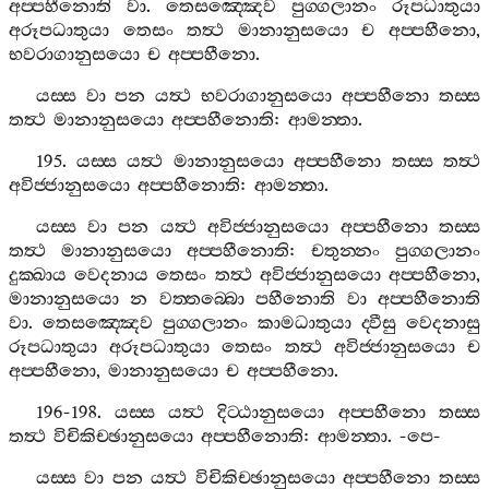
අප‍්පහීනොති
වා
.
තෙසඤ‍්ඤෙව
පුග‍්ගලානං
රූපධාතුයා
අරූපධාතුයා
තෙසං
තත්‍ථ
මානානුසයො
ච
අප‍්පහීනො
,
භවරාගානුසයො
ච
අප‍්පහීනො
.
යස‍්ස
වා
පන
යත්‍ථ
භවරාගානුසයො
අප‍්පහීනො
තස‍්ස
තත්‍ථ
මානානුසයො
අප‍්පහීනොති
:
ආමන‍්තා
.
195.
යස‍්ස
යත්‍ථ
මානානුසයො
අප‍්පහීනො
තස‍්ස
තත්‍ථ
අවිජ‍්ජානුසයො
අප‍්පහීනොති
:
ආමන‍්තා
.
යස‍්ස
වා
පන
යත්‍ථ
අවිජ‍්ජානුසයො
අප‍්පහීනො
තස‍්ස
තත්‍ථ
මානානුසයො
අප‍්පහීනොති
:
චතුන‍්නං
පුග‍්ගලානං
දුක‍්ඛාය
වෙදනාය
තෙසං
තත්‍ථ
අවිජ‍්ජානුසයො
අප‍්පහීනො
,
මානානුසයො
න
වත‍්තබ‍්බො
පහීනොති
වා
අප‍්පහීනොති
වා
.
තෙසඤ‍්ඤෙව
පුග‍්ගලානං
කාමධාතුයා
ද‍්වීසු
වෙදනාසු
රූපධාතුයා
අරූපධාතුයා
තෙසං
තත්‍ථ
අවිජ‍්ජානුසයො
ච
අප‍්පහීනො
,
මානානුසයො
ච
අප‍්පහීනො
.
196-198.
යස‍්ස
යත්‍ථ
දිට‍්ඨානුසයො
අප‍්පහීනො
තස‍්ස
තත්‍ථ
විචිකිච‍්ඡානුසයො
අප‍්පහීනොති
:
ආමන‍්තා
. -
පෙ
-
යස‍්ස
වා
පන
යත්‍ථ
විචිකිච‍්ඡානුසයො
අප‍්පහීනො
තස‍්ස