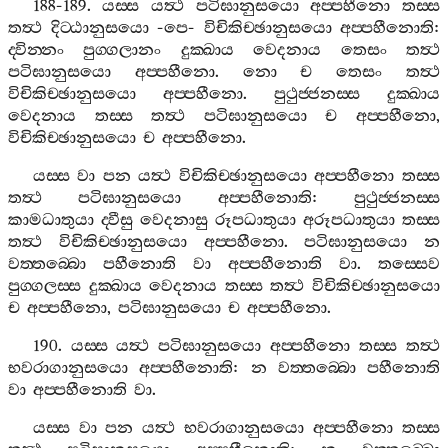
188-189.
යස‍්ස
යත්‍ථ
පටිඝානුසයො
අප‍්පහීනො
තස‍්ස
තත්‍ථ
දිට‍්ඨානුසයො
-
පෙ
-
විචිකිච‍්ඡානුසයො
අප‍්පහීනොති
:
ද‍්වින‍්නං
පුග‍්ගලානං
දුක‍්ඛාය
වෙදනාය
තෙසං
තත්‍ථ
පටිඝානුසයො
අප‍්පහීනො
.
නො
ච
තෙසං
තත්‍ථ
විචිකිච‍්ඡානුසයො
අප‍්පහීනො
.
පුථුජ‍්ජනස‍්ස
දුක‍්ඛාය
වෙදනාය
තස‍්ස
තත්‍ථ
පටිඝානුසයො
ච
අප‍්පහීනො
,
විචිකිච‍්ඡානුසයො
ච
අප‍්පහීනො
.
යස‍්ස
වා
පන
යත්‍ථ
විචිකිච‍්ඡානුසයො
අප‍්පහීනො
තස‍්ස
තත්‍ථ
පටිඝානුසයො
අප‍්පහීනොති
:
පුථුජ‍්ජනස‍්ස
කාමධාතුයා
ද‍්වීසු
වෙදනාසු
රූපධාතුයා
අරූපධාතුයා
තස‍්ස
තත්‍ථ
විචිකිච‍්ඡානුසයො
අප‍්පහීනො
.
පටිඝානුසයො
න
වත‍්තබ‍්බො
පහීනොති
වා
අප‍්පහීනොති
වා
.
තස‍්සෙව
පුග‍්ගලස‍්ස
දුක‍්ඛාය
වෙදනාය
තස‍්ස
තත්‍ථ
විචිකිච‍්ඡානුසයො
ච
අප‍්පහීනො
,
පටිඝානුසයො
ච
අප‍්පහීනො
.
190.
යස‍්ස
යත්‍ථ
පටිඝානුසයො
අප‍්පහීනො
තස‍්ස
තත්‍ථ
භවරාගානුසයො
අප‍්පහීනොති
:
න
වත‍්තබ‍්බො
පහීනොති
වා
අප‍්පහීනොති
වා
.
යස‍්ස
වා
පන
යත්‍ථ
භවරාගානුසයො
අප‍්පහීනො
තස‍්ස