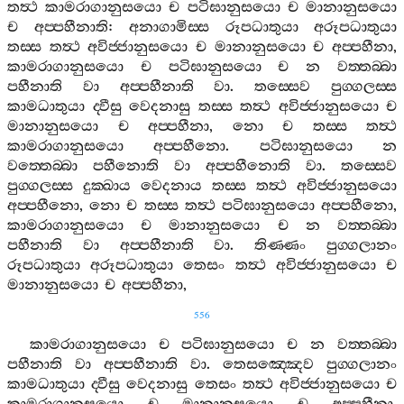
තත්‍ථ
කාමරාගානුසයො
ච
පටිඝානුසයො
ච
මානානුසයො
ච
අප‍්පහීනාති
:
අනාගාමිස‍්ස
රූපධාතුයා
අරූපධාතුයා
තස‍්ස
තත්‍ථ
අවිජ‍්ජානුසයො
ච
මානානුසයො
ච
අප‍්පහීනා
,
කාමරාගානුසයො
ච
පටිඝානුසයො
ච
න
වත‍්තබ‍්බා
පහීනාති
වා
අප‍්පහීනාති
වා
.
තස‍්සෙව
පුග‍්ගලස‍්ස
කාමධාතුයා
ද‍්වීසු
වෙදනාසු
තස‍්ස
තත්‍ථ
අවිජ‍්ජානුසයො
ච
මානානුසයො
ච
අප‍්පහීනා
,
නො
ච
තස‍්ස
තත්‍ථ
කාමරාගානුසයො
අප‍්පහීනො
.
පටිඝානුසයො
න
වත‍්තෙබ‍්බා
පහීනොති
වා
අප‍්පහීනොති
වා
.
තස‍්සෙව
පුග‍්ගලස‍්ස
දුක‍්ඛාය
වෙදනාය
තස‍්ස
තත්‍ථ
අවිජ‍්ජානුසයො
අප‍්පහීනො
,
නො
ච
තස‍්ස
තත්‍ථ
පටිඝානුසයො
අප‍්පහීනො
,
කාමරාගානුසයො
ච
මානානුසයො
ච
න
වත‍්තබ‍්බා
පහීනාති
වා
අප‍්පහීනාති
වා
.
තිණ‍්ණං
පුග‍්ගලානං
රූපධාතුයා
අරූපධාතුයා
තෙසං
තත්‍ථ
අවිජ‍්ජානුසයො
ච
මානානුසයො
ච
අප‍්පහීනා
,
556
කාමරාගානුසයො
ච
පටිඝානුසයො
ච
න
වත‍්තබ‍්බා
පහීනාති
වා
අප‍්පහීනාති
වා
.
තෙසඤ‍්ඤෙව
පුග‍්ගලානං
කාමධාතුයා
ද‍්වීසු
වෙදනාසු
තෙසං
තත්‍ථ
අවිජ‍්ජානුසයො
ච