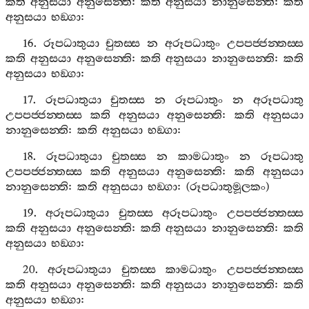
කති
අනුසයා
අනුසෙන‍්ති
:
කති
අනුසයා
නානුසෙන‍්ති
:
කති
අනුසයා
භඞ‍්ගා
:
16.
රූපධාතුයා
චුතස‍්ස
න
අරූපධාතුං
උපපජ‍්ජන‍්තස‍්ස
කති
අනුසයා
අනුසෙන‍්ති
:
කති
අනුසයා
නානුසෙන‍්ති
:
කති
අනුසයා
භඞ‍්ගා
:
17.
රූපධාතුයා
චුතස‍්ස
න
රූපධාතුං
න
අරූපධාතු
උපපජ‍්ජන‍්තස‍්ස
කති
අනුසයා
අනුසෙන‍්ති
:
කති
අනුසයා
නානුසෙන‍්ති
:
කති
අනුසයා
භඞ‍්ගා
:
18.
රූපධාතුයා
චුතස‍්ස
න
කාමධාතුං
න
රූපධාතු
උපපජ‍්ජන‍්තස‍්ස
කති
අනුසයා
අනුසෙන‍්ති
:
කති
අනුසයා
නානුසෙන‍්ති
:
කති
අනුසයා
භඞ‍්ගා
: (
රූපධාතුමූලකං
)
19.
අරූපධාතුයා
චුතස‍්ස
අරූපධාතුං
උපපජ‍්ජන‍්තස‍්ස
කති
අනුසයා
අනුසෙන‍්ති
:
කති
අනුසයා
නානුසෙන‍්ති
:
කති
අනුසයා
භඞ‍්ගා
:
20.
අරූපධාතුයා
චුතස‍්ස
කාමධාතුං
උපපජ‍්ජන‍්තස‍්ස
කති
අනුසයා
අනුසෙන‍්ති
:
කති
අනුසයා
නානුසෙන‍්ති
:
කති
අනුසයා
භඞ‍්ගා
: