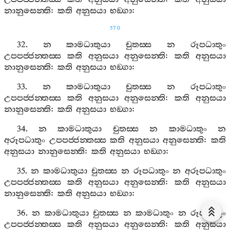
නානුසෙන‍්ති
:
කති
අනුසයා
භඞ‍්ගා
:
570
32.
න
කාමධාතුයා
චුතස‍්ස
න
රූපධාතුං
උපපජ‍්ජන‍්තස‍්ස
කති
අනුසයා
අනුසෙන‍්ති
:
කති
අනුසයා
නානුසෙන‍්ති
:
කති
අනුසයා
භඞ‍්ගා
:
33.
න
කාමධාතුයා
චුතස‍්ස
න
රූපධාතුං
උපපජ‍්ජන‍්තස‍්ස
කති
අනුසයා
අනුසෙන‍්ති
:
කති
අනුසයා
නානුසෙන‍්ති
:
කති
අනුසයා
භඞ‍්ගා
:
34.
න
කාමධාතුයා
චුතස‍්ස
න
කාමධාතුං
න
අරූපධාතුං
උපපජ‍්ජන‍්තස‍්ස
කති
අනුසයා
අනුසෙන‍්ති
:
කති
අනුසයා
නානුසෙන‍්ති
:
කති
අනුසයා
භඞ‍්ගා
:
35.
න
කාමධාතුයා
චුතස‍්ස
න
රූපධාතුං
න
අරූපධාතුං
උපපජ‍්ජන‍්තස‍්ස
කති
අනුසයා
අනුසෙන‍්ති
:
කති
අනුසයා
නානුසෙන‍්ති
:
කති
අනුසයා
භඞ‍්ගා
:
36.
න
කාමධාතුයා
චුතස‍්ස
න
කාමධාතුං
න
රූපධාතුං
උපපජ‍්ජන‍්තස‍්ස
කති
අනුසයා
අනුසෙන‍්ති
:
කති
අනුසයා