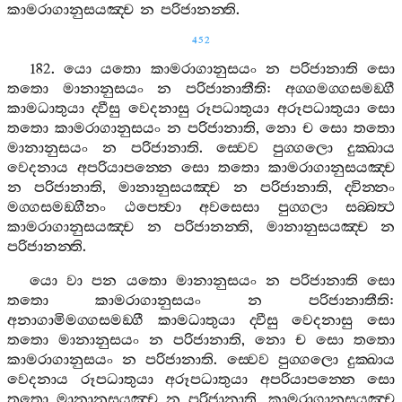
කාමරාගානුසයඤ‍්ච
න
පරිජානන‍්ති
.
452
182.
යො
යතො
කාමරාගානුසයං
න
පරිජානාති
සො
තතො
මානානුසයං
න
පරිජානාතීති
:
අග‍්ගමග‍්ගසමඞ‍්ගී
කාමධාතුයා
ද‍්වීසු
වෙදනාසු
රූපධාතුයා
අරූපධාතුයා
සො
තතො
කාමරාගානුසයං
න
පරිජානාති
,
නො
ච
සො
තතො
මානානුසයං
න
පරිජානාති
.
ස‍්වෙව
පුග‍්ගලො
දුක‍්ඛාය
වෙදනාය
අපරියාපන‍්නෙ
සො
තතො
කාමරාගානුසයඤ‍්ච
න
පරිජානාති
,
මානානුසයඤ‍්ච
න
පරිජානාති
,
ද‍්වින‍්නං
මග‍්ගසමඞ‍්ගීනං
ඨපෙත්‍වා
අවසෙසා
පුග‍්ගලා
සබ‍්බත්‍ථ
කාමරාගානුසයඤ‍්ච
න
පරිජානන‍්ති
,
මානානුසයඤ‍්ච
න
පරිජානන‍්ති
.
යො
වා
පන
යතො
මානානුසයං
න
පරිජානාති
සො
තතො
කාමරාගානුසයං
න
පරිජානාතීති
:
අනාගාමිමග‍්ගසමඞ‍්ගී
කාමධාතුයා
ද‍්වීසු
වෙදනාසු
සො
තතො
මානානුසයං
න
පරිජානාති
,
නො
ච
සො
තතො
කාමරාගානුසයං
න
පරිජානාති
.
ස‍්වෙව
පුග‍්ගලො
දුක‍්ඛාය
වෙදනාය
රූපධාතුයා
අරූපධාතුයා
අපරියාපන‍්නෙ
සො
තතො
මානානුසයඤ‍්ච
න
පරිජානාති
,
කාමරාගානුසයඤ‍්ච