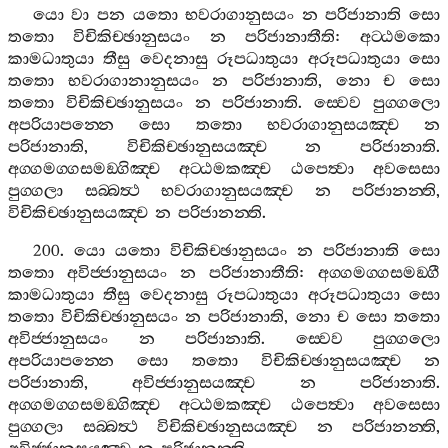
යො
වා
පන
යතො
භවරාගානුසයං
න
පරිජානාති
සො
තතො
විචිකිච‍්ඡානුසයං
න
පරිජානාතීති
:
අට‍්ඨමකො
කාමධාතුයා
තීසු
වෙදනාසු
රූපධාතුයා
අරූපධාතුයා
සො
තතො
භවරාගානානුසයං
න
පරිජානාති
,
නො
ච
සො
තතො
විචිකිච‍්ඡානුසයං
න
පරිජානාති
.
ස‍්වෙව
පුග‍්ගලො
අපරියාපන‍්නෙ
සො
තතො
භවරාගානුසයඤ‍්ච
න
පරිජානාති
,
විචිකිච‍්ඡානුසයඤ‍්ච
න
පරිජානාති
.
අග‍්ගමග‍්ගසමඞ‍්ගිඤ‍්ච
අට‍්ඨමකඤ‍්ච
ඨපෙත්‍වා
අවසෙසා
පුග‍්ගලා
සබ‍්බත්‍ථ
භවරාගානුසයඤ‍්ච
න
පරිජානන‍්ති
,
විචිකිච‍්ඡානුසයඤ‍්ච
න
පරිජානන‍්ති
.
200.
යො
යතො
විචිකිච‍්ඡානුසයං
න
පරිජානාති
සො
තතො
අවිජ‍්ජානුසයං
න
පරිජානාතීති
:
අග‍්ගමග‍්ගසමඞ‍්ගී
කාමධාතුයා
තීසු
වෙදනාසු
රූපධාතුයා
අරූපධාතුයා
සො
තතො
විචිකිච‍්ඡානුසයං
න
පරිජානාති
,
නො
ච
සො
තතො
අවිජ‍්ජානුසයං
න
පරිජානාති
.
ස‍්වෙව
පුග‍්ගලො
අපරියාපන‍්නෙ
සො
තතො
විචිකිච‍්ඡානුසයඤ‍්ච
න
පරිජානාති
,
අවිජ‍්ජානුසයඤ‍්ච
න
පරිජානාති
.
අග‍්ගමග‍්ගසමඞ‍්ගිඤ‍්ච
අට‍්ඨමකඤ‍්ච
ඨපෙත්‍වා
අවසෙසා
පුග‍්ගලා
සබ‍්බත්‍ථ
විචිකිච‍්ඡානුසයඤ‍්ච
න
පරිජානන‍්ති
,