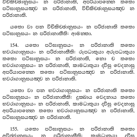
විචිකිච‍්ඡානුසයං
න
පරිජානාති
,
අපරියාපන‍්නෙ
තතො
පටිඝානුසයඤ‍්ච
න
පරිජානාති
,
විචිකිච‍්ඡානුසයඤ‍්ච
න
පරිජානාති
.
යතො
වා
පන
විචිකිච‍්ඡානුසයං
න
පරිජානාති
තතො
පටිඝානුසයං
න
පරිජානාතීති
:
ආමන‍්තා
.
154.
යතො
පටිඝානුසයං
න
පරිජානාති
තතො
භවරාගානුසයං
න
පරිජානාතීති
:
රූපධාතුයා
අරූපධාතුයා
තතො
පටිඝානුසයං
න
පරිජානාති
,
නො
ච
තතො
භවරාගානුසයං
න
පරිජානාති
,
කාමධාතුයා
ද‍්වීසු
වෙදනාසු
අපරියාපන‍්නෙ
තතො
පටිඝානුසයඤ‍්ච
න
පරිජානාති
.
භවරාගානුසයඤ‍්ච
න
පරිජානාති
.
යතො
වා
පන
භවරාගානුසයං
න
පරිජානාති
තතො
පටිඝානුසයං
න
පරිජානාතීති
:
දුක‍්ඛාය
වෙදනාය
තතො
භවරාගානුසයං
න
පරිජානාති
,
කාමධාතුයා
ද‍්වීසු
වෙදනාසු
අපරියාපන‍්නෙ
තතො
භවරාගානුසයඤ‍්ච
න
පරිජානාති
,
පටිඝානුසයඤ‍්ච
න
පරිජානාති
.
155.
යතො
පටිඝානුසයං
න
පරිජානාති
තතො
අවිජ‍්ජානුසයං
න
පරිජානාතීති
:
කාමධාතුයා
ද‍්වීසු