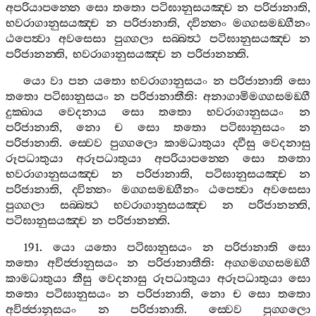
අපරියාපන‍්නෙ
සො
තතො
පටිඝානුසයඤ‍්ච
න
පරිජානාති
,
භවරාගානුසයඤ‍්ච
න
පරිජානාති
,
ද‍්වින‍්නං
මග‍්ගසමඞ‍්ගීනං
ඨපෙත්‍වා
අවසෙසා
පුග‍්ගලා
සබ‍්බත්‍ථ
පටිඝානුසයඤ‍්ච
න
පරිජානන‍්ති
,
භවරාගානුසයඤ‍්ච
න
පරිජානන‍්ති
.
යො
වා
පන
යතො
භවරාගානුසයං
න
පරිජානාති
සො
තතො
පටිඝානුසයං
න
පරිජානාතීති
:
අනාගාමිමග‍්ගසමඞ‍්ගී
දුක‍්ඛාය
වෙදනාය
සො
තතො
භවරාගානුසයං
න
පරිජානාති
,
නො
ච
සො
තතො
පටිඝානුසයං
න
පරිජානාති
.
ස‍්වෙව
පුග‍්ගලො
කාමධාතුයා
ද‍්වීසු
වෙදනාසු
රූපධාතුයා
අරූපධාතුයා
අපරියාපන‍්නෙ
සො
තතො
භවරාගානුසයඤ‍්ච
න
පරිජානාති
,
පටිඝානුසයඤ‍්ච
න
පරිජානාති
,
ද‍්වින‍්නං
මග‍්ගසමඞ‍්ගීනං
ඨපෙත්‍වා
අවසෙසා
පුග‍්ගලා
සබ‍්බත්‍ථ
භවරාගානුසයඤ‍්ච
න
පරිජානන‍්ති
,
පටිඝානුසයඤ‍්ච
න
පරිජානන‍්ති
.
191.
යො
යතො
පටිඝානුසයං
න
පරිජානාති
සො
තතො
අවිජ‍්ජානුසයං
න
පරිජානාතීති
:
අග‍්ගමග‍්ගසමඞ‍්ගී
කාමධාතුයා
තීසු
වෙදනාසු
රූපධාතුයා
අරූපධාතුයා
සො
තතො
පටිඝානුසයං
න
පරිජානාති
,
නො
ච
සො
තතො
අවිජ‍්ජානුසයං
න
පරිජානාති
.
ස‍්වෙව
පුග‍්ගලො