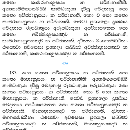
තතො
කාමරාගානුසයං
න
පරිජානාතීති
:
අනාගාමිමග‍්ගසමඞ‍්ගී
කාමධාතුයා
ද‍්වීසු
වෙදනාසු
සො
තතො
අවිජ‍්ජානුසයං
න
පරිජානාති
,
නො
ච
සො
තතො
කාමරාගානුසයං
න
පරිජානාති
.
ස‍්වෙව
පුග‍්ගලො
දුක‍්ඛාය
වෙදනාය
රූපධාතුයා
අරූපධාතුයා
අපරියාපන‍්නෙ
සො
තතො
අවිජ‍්ජානුසයඤ‍්ච
න
පරිජානාති
,
කාමරාගානුසයඤ‍්ච
න
පරිජානාති
,
ද‍්වින‍්නං
මග‍්ගසමඞ‍්ගීනං
ඨපෙත්‍වා
අවසෙසා
පුග‍්ගලා
සබ‍්බත්‍ථ
අවිජ‍්ජානුසයඤ‍්ච
න
පරිජානන‍්ති
,
කාමරාගානුසයඤ‍්ච
න
පරිජානන‍්ති
.
456
187.
යො
යතො
පටිඝානුසයං
න
පරිජානාති
සො
තතො
මානානුසයං
න
පරිජානාතීති
:
අග‍්ගමග‍්ගසමඞ‍්ගී
කාමධාතුයා
ද‍්වීසු
වෙදනාසු
රූපධාතුයා
අරූපධාතුයා
සො
තතො
පටිඝානුසයං
න
පරිජානාති
,
නො
ච
සො
තතො
මානානුසයං
න
පරිජානාති
.
ස‍්වෙව
පුග‍්ගලො
දුක‍්ඛාය
වෙදනාය
අපරියාපන‍්නෙ
සො
තතො
පටිඝානුසයඤ‍්ච
න
පරිජානාති
,
මානානුසයඤ‍්ච
න
පරිජානාති
,
ද‍්වින‍්නං
මග‍්ගසමඞ‍්ගීනං
ඨපෙත්‍වා
අවසෙසා
පුග‍්ගලා
සබ‍්බත්‍ථ
පටිඝානුසයඤ‍්ච
න
පරිජානන‍්ති
,
මානානුසයඤ‍්ච
න