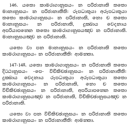
146.
යතො
කාමරාගානුසයං
න
පරිජානාති
තතො
මානානුසයං
න
පරිජානාතීති
:
රූපධාතුයා
අරූපධාතුයා
තතො
කාමරාගානුසයං
න
පරිජානාති
,
නො
ච
තතො
මානානුසයං
න
පරිජානාති
,
දුක‍්ඛාය
වෙදනාය
අපරියාපන‍්නෙ
තතො
කාමරාගානුසයඤ‍්ච
න
පරිජානාති
.
මානානුසයඤ‍්ච
න
පරිජානාති
.
යතො
වා
පන
මානානුසයං
න
පරිජානාති
තතො
කාමරාගානුසයං
න
පරිජානාතීති
:
ආමන‍්තා
.
147-148.
යතො
කාමරාගානුසයං
න
පරිජානාති
තතො
දිට‍්ඨානුසයං
-
පෙ
-
විචිකිච‍්ඡානුසයං
න
පරිජානාතීති
:
දුක‍්ඛාය
වෙදනාය
රූපධාතුයා
අරූපධාතුයා
තතො
කාමරාගානුසයං
න
පරිජානාති
,
නො
ච
තතො
විචිකිච‍්ඡානුසයං
න
පරිජානාති
,
අපරියාපන‍්නෙ
තතො
කාමරාගානුසයඤ‍්ච
න
පරිජානාති
,
විචිකිච‍්ඡානුසයඤ‍්ච
න
පරිජානාති
.
යතො
වා
පන
විචිකිච‍්ඡානුසයං
න
පරිජානාති
තතො
කාමරාගානුසයං
න
පරිජානාතීති
:
ආමන‍්තා
.