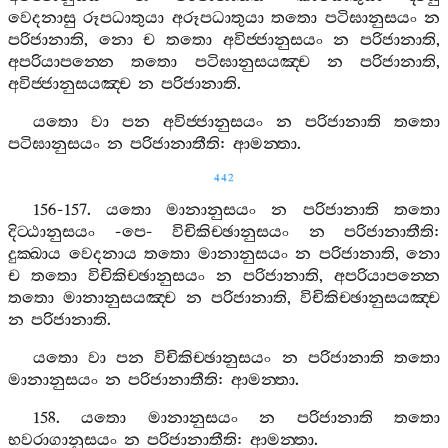
වෙදනාසු
රූපධාතුයා
අරූපධාතුයා
තතො
පටිඝානුසයං
න
පරිජානාති
,
නො
ච
තතො
අවිජ‍්ජානුසයං
න
පරිජානාති
,
අපරියාපන‍්නෙ
තතො
පටිඝානුසයඤ‍්ච
න
පරිජානාති
,
අවිජ‍්ජානුසයඤ‍්ච
න
පරිජානාති
.
යතො
වා
පන
අවිජ‍්ජානුසයං
න
පරිජානාති
තතො
පටිඝානුසයං
න
පරිජානාතීති
:
ආමන‍්තා
.
442
156-157.
යතො
මානානුසයං
න
පරිජානාති
තතො
දිට‍්ඨානුසයං
-
පෙ
-
විචිකිච‍්ඡානුසයං
න
පරිජානාතීති
:
දුක‍්ඛාය
වෙදනාය
තතො
මානානුසයං
න
පරිජානාති
,
නො
ච
තතො
විචිකිච‍්ඡානුසයං
න
පරිජානාති
,
අපරියාපන‍්නෙ
තතො
මානානුසයඤ‍්ච
න
පරිජානාති
,
විචිකිච‍්ඡානුසයඤ‍්ච
න
පරිජානාති
.
යතො
වා
පන
විචිකිච‍්ඡානුසයං
න
පරිජානාති
තතො
මානානුසයං
න
පරිජානාතීති
:
ආමන‍්තා
.
158.
යතො
මානානුසයං
න
පරිජානාති
තතො
භවරාගානුසයං
න
පරිජානාතීති
:
ආමන‍්තා
.