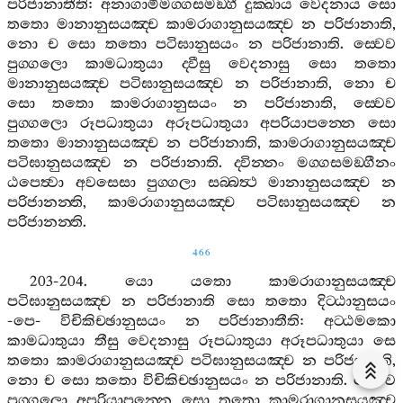
පරිජානාතීති
:
අනාගාමිමග‍්ගසමඞ‍්ගී
දුක‍්ඛාය
වෙදනාය
සො
තතො
මානානුසයඤ‍්ච
කාමරාගානුසයඤ‍්ච
න
පරිජානාති
,
නො
ච
සො
තතො
පටිඝානුසයං
න
පරිජානාති
.
ස‍්වෙව
පුග‍්ගලො
කාමධාතුයා
ද‍්වීසු
වෙදනාසු
සො
තතො
මානානුසයඤ‍්ච
පටිඝානුසයඤ‍්ච
න
පරිජානාති
,
නො
ච
සො
තතො
කාමරාගානුසයං
න
පරිජානාති
,
ස‍්වෙව
පුග‍්ගලො
රූපධාතුයා
අරූපධාතුයා
අපරියාපන‍්නෙ
සො
තතො
මානානුසයඤ‍්ච
න
පරිජානාති
,
කාමරාගානුසයඤ‍්ච
පටිඝානුසයඤ‍්ච
න
පරිජානාති
.
ද‍්වින‍්නං
මග‍්ගසමඞ‍්ගීනං
ඨපෙත්‍වා
අවසෙසා
පුග‍්ගලා
සබ‍්බත්‍ථ
මානානුසයඤ‍්ච
න
පරිජානන‍්ති
,
කාමරාගානුසයඤ‍්ච
පටිඝානුසයඤ‍්ච
න
පරිජානන‍්ති
.
466
203-204.
යො
යතො
කාමරාගානුසයඤ‍්ච
පටිඝානුසයඤ‍්ච
න
පරිජානාති
සො
තතො
දිට‍්ඨානුසයං
-
පෙ
-
විචිකිච‍්ඡානුසයං
න
පරිජානාතීති
:
අට‍්ඨමකො
කාමධාතුයා
තීසු
වෙදනාසු
රූපධාතුයා
අරූපධාතුයා
සෙ
තතො
කාමරාගානුසයඤ‍්ච
පටිඝානුසයඤ‍්ච
න
පරිජානාති
,
නො
ච
සො
තතො
විචිකිච‍්ඡානුසයං
න
පරිජානාති
.
ස‍්වෙව
පුග‍්ගලො
අපරියාපන‍්නෙ
සො
තතො
කාමරාගානුසයඤ‍්ච