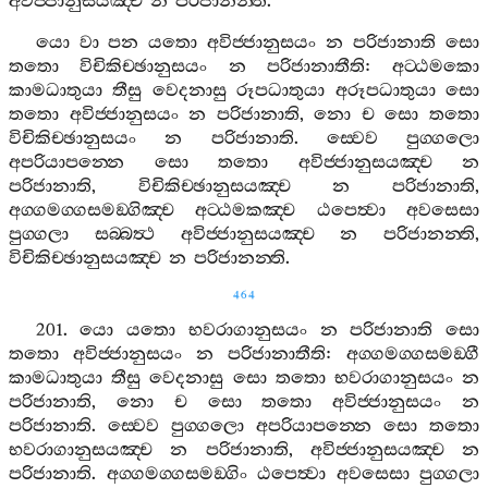
අවිජ‍්ජානුසයඤ‍්ච
න
පරිජානන‍්ති
.
යො
වා
පන
යතො
අවිජ‍්ජානුසයං
න
පරිජානාති
සො
තතො
විචිකිච‍්ඡානුසයං
න
පරිජානාතීති
:
අට‍්ඨමකො
කාමධාතුයා
තීසු
වෙදනාසු
රූපධාතුයා
අරූපධාතුයා
සො
තතො
අවිජ‍්ජානුසයං
න
පරිජානාති
,
නො
ච
සො
තතො
විචිකිච‍්ඡානුසයං
න
පරිජානාති
.
ස‍්වෙව
පුග‍්ගලො
අපරියාපන‍්නෙ
සො
තතො
අවිජ‍්ජානුසයඤ‍්ච
න
පරිජානාති
,
විචිකිච‍්ඡානුසයඤ‍්ච
න
පරිජානාති
,
අග‍්ගමග‍්ගසමඞ‍්ගිඤ‍්ච
අට‍්ඨමකඤ‍්ච
ඨපෙත්‍වා
අවසෙසා
පුග‍්ගලා
සබ‍්බත්‍ථ
අවිජ‍්ජානුසයඤ‍්ච
න
පරිජානන‍්ති
,
විචිකිච‍්ඡානුසයඤ‍්ච
න
පරිජානන‍්ති
.
464
201.
යො
යතො
භවරාගානුසයං
න
පරිජානාති
සො
තතො
අවිජ‍්ජානුසයං
න
පරිජානාතීති
:
අග‍්ගමග‍්ගසමඞ‍්ගී
කාමධාතුයා
තීසු
වෙදනාසු
සො
තතො
භවරාගානුසයං
න
පරිජානාති
,
නො
ච
සො
තතො
අවිජ‍්ජානුසයං
න
පරිජානාති
.
ස‍්වෙව
පුග‍්ගලො
අපරියාපන‍්නෙ
සො
තතො
භවරාගානුසයඤ‍්ච
න
පරිජානාති
,
අවිජ‍්ජානුසයඤ‍්ච
න
පරිජානාති
.
අග‍්ගමග‍්ගසමඞ‍්ගිං
ඨපෙත්‍වා
අවසෙසා
පුග‍්ගලා