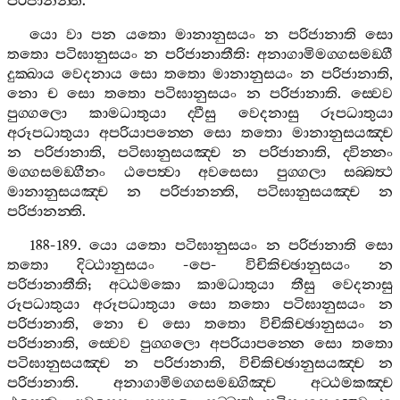
පරිජානන‍්ති
.
යො
වා
පන
යතො
මානානුසයං
න
පරිජානාති
සො
තතො
පටිඝානුසයං
න
පරිජානාතීති
:
අනාගාමිමග‍්ගසමඞ‍්ගී
දුක‍්ඛාය
වෙදනාය
සො
තතො
මානානුසයං
න
පරිජානාති
,
නො
ච
සො
තතො
පටිඝානුසයං
න
පරිජානාති
.
ස‍්වෙව
පුග‍්ගලො
කාමධාතුයා
ද‍්වීසු
වෙදනාසු
රූපධාතුයා
අරූපධාතුයා
අපරියාපන‍්නෙ
සො
තතො
මානානුසයඤ‍්ච
න
පරිජානාති
,
පටිඝානුසයඤ‍්ච
න
පරිජානාති
,
ද‍්වින‍්නං
මග‍්ගසමඞ‍්ගීනං
ඨපෙත්‍වා
අවසෙසා
පුග‍්ගලා
සබ‍්බත්‍ථ
මානානුසයඤ‍්ච
න
පරිජානන‍්ති
,
පටිඝානුසයඤ‍්ච
න
පරිජානන‍්ති
.
188-189.
යො
යතො
පටිඝානුසයං
න
පරිජානාති
සො
තතො
දිට‍්ඨානුසයං
-
පෙ
-
විචිකිච‍්ඡානුසයං
න
පරිජානාතීති
;
අට‍්ඨමකො
කාමධාතුයා
තීසු
වෙදනාසු
රූපධාතුයා
අරූපධාතුයා
සො
තතො
පටිඝානුසයං
න
පරිජානාති
,
නො
ච
සො
තතො
විචිකිච‍්ඡානුසයං
න
පරිජානාති
,
ස‍්වෙව
පුග‍්ගලො
අපරියාපන‍්නෙ
සො
තතො
පටිඝානුසයඤ‍්ච
න
පරිජානාති
,
විචිකිච‍්ඡානුසයඤ‍්ච
න
පරිජානාති
.
අනාගාමිමග‍්ගසමඞ‍්ගිඤ‍්ච
අට‍්ඨමකඤ‍්ච