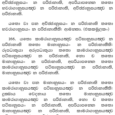
අවිජ‍්ජානුසයං
න
පරිජානාති
,
අපරියාපන‍්නෙ
තතො
භවරාගානුසයඤ‍්ච
න
පරිජානාති
,
අවිජ‍්ජානුසයඤ‍්ච
න
පරිජානාති
.
යතො
වා
පන
අවිජ‍්ජානුසයං
න
පරිජානාති
තතො
භවරාගානුසයං
න
පරිජානාතීති
:
ආමන‍්තා
. (
එකකමූලකං
)
166.
යතො
කාමරාගානුසයඤ‍්ච
පටිඝානුසයඤ‍්ච
න
පරිජානාති
තතො
මානානුසයං
න
පරිජානාතීති
:
රූපධාතුයා
අරූපධාතුයා
තතො
කාමරාගානුසයඤ‍්ච
පටිඝානුසයඤ‍්ච
න
පරිජානාති
,
නො
ච
තතො
මානානුසයං
න
පරිජානාති
,
අපරියාපන‍්නෙ
තතො
කාමරාගානුසයඤ‍්ච
පටිඝානුසයඤ‍්ච
න
පරිජානාති
,
මානානුසයඤ‍්ච
න
පරිජානාති
.
යතො
වා
පන
මානානුසයං
න
පරිජානාති
තතො
කාමරාගානුසයඤ‍්ච
පටිඝානුසයඤ‍්ච
න
පරිජානාතීති
:
දුක‍්ඛාය
වෙදනාය
තතො
මානානුසයඤ‍්ච
කාමරාගානුසයඤ‍්ච
න
පරිජානාති
,
නො
ච
තතො
පටිඝානුසයං
න
පරිජානාති
,
අපරියාපන‍්නෙ
තතො
මානානුසයඤ‍්ච
න
පරිජානාති
,
කාමරාගානුසයඤ‍්ච