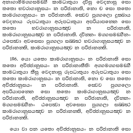
අනාගාමිමග‍්ගසමඞ‍්ගී
කාමධාතුයා
ද‍්වීසු
වෙදනාසු
සො
තතො
භවරාගානුසයං
න
පරිජානාති
,
නො
ච
සො
තතො
කාමරාගානුසයං
න
පරිජානාති
.
ස‍්වෙව
පුග‍්ගලො
දුක‍්ඛාය
වෙදනාය
රූපධාතුයා
අරූපධාතුයා
අපරියාපන‍්නෙ
සො
තතො
භවරාගානුසයඤ‍්ච
න
පරිජානාති
,
කාමරාගානුසයඤ‍්ච
න
පරිජානාති
.
ද‍්වින‍්නං
මග‍්ගසමඞ‍්ගීනං
ඨපෙත්‍වා
අවසෙසා
පුග‍්ගලා
සබ‍්බත්‍ථ
භවරාගානුසයඤ‍්ච
න
පරිජානන‍්ති
,
කාමරාගානුසයඤ‍්ච
න
පරිජානන‍්ති
.
186.
යො
යතො
කාමරාගානුසයං
න
පරිජානාති
සො
තතො
අවිජ‍්ජානුසයං
න
පරිජානාතීති
:
අග‍්ගමග‍්ගසමඞ‍්ගී
කාමධාතුයා
තීසු
වෙදනාසු
රූපධාතුයා
අරූපධාතුයා
සො
තතො
කාමරාගානුසයං
න
පරිජානාති
,
නො
ච
සො
තතො
අවිජ‍්ජානුසයං
න
පරිජානාති
.
ස‍්වෙව
පුග‍්ගලො
අපරියාපන‍්නෙ
සො
තතො
කාමරාගානුසයඤ‍්ච
න
පරිජානාති
,
අවිජ‍්ජානුසයඤ‍්ච
න
පරිජානාති
,
ද‍්වින‍්නං
මග‍්ගසමඞ‍්ගීනං
ඨපෙත්‍වා
අවසෙසා
පුග‍්ගලා
සබ‍්බත්‍ථ
කාමරාගානුසයඤ‍්ච
න
පරිජානන‍්ති
,
අවිජ‍්ජානුසයඤ‍්ච
න
පරිජානන‍්ති
.
යො
වා
පන
යතො
අවිජ‍්ජානුසයං
න
පරිජානාති
සො