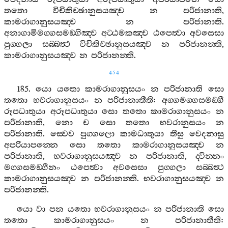
තතො
විචිකිච‍්ඡානුසයඤ‍්ච
න
පරිජානාති
,
කාමරාගානුසයඤ‍්ච
න
පරිජානාති
.
අනාගාමිමග‍්ගසමඞ‍්ගිඤ‍්ච
අට‍්ඨමකඤ‍්ච
ඨපෙත්‍වා
අවසෙසා
පුග‍්ගලා
සබ‍්බත්‍ථ
විචිකිච‍්ඡානුසයඤ‍්ච
න
පරිජානන‍්ති
,
කාමරාගානුසයඤ‍්ච
න
පරිජානන‍්ති
.
454
185.
යො
යතො
කාමරාගානුසයං
න
පරිජානාති
සො
තතො
භවරාගානුසයං
න
පරිජානාතීති
:
අග‍්ගමග‍්ගසමඞ‍්ගී
රූපධාතුයා
අරූපධාතුයා
සො
තතො
කාමරාගානුසයං
න
පරිජානාති
,
නො
ච
සො
තතො
භවරානුසයං
න
පරිජානාති
.
ස‍්වෙව
පුග‍්ගලො
කාමධාතුයා
තීසු
වෙදනාසු
අපරියාපන‍්නෙ
සො
තතො
කාමරාගානුසයඤ‍්ච
න
පරිජානාති
,
භවරාගානුසයඤ‍්ච
න
පරිජානාති
,
ද‍්වින‍්නං
මග‍්ගසමඞ‍්ගීනං
ඨපෙත්‍වා
අවසෙසා
පුග‍්ගලා
සබ‍්බත්‍ථ
කාමරාගානුසයඤ‍්ච
න
පරිජානන‍්ති
.
භවරාගානුසයඤ‍්ච
න
පරිජානන‍්ති
.
යො
වා
පන
යතො
භවරාගානුසයං
න
පරිජානාති
සො
තතො
කාමරාගානුසයං
න
පරිජානාතීති
: