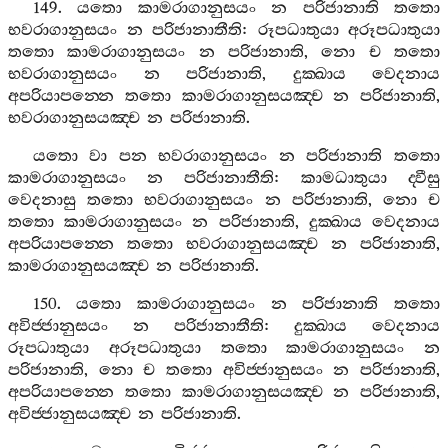
149.
යතො
කාමරාගානුසයං
න
පරිජානාති
තතො
භවරාගානුසයං
න
පරිජානාතීති
:
රූපධාතුයා
අරූපධාතුයා
තතො
කාමරාගානුසයං
න
පරිජානාති
,
නො
ච
තතො
භවරාගානුසයං
න
පරිජානාති
,
දුක‍්ඛාය
වෙදනාය
අපරියාපන‍්නෙ
තතො
කාමරාගානුසයඤ‍්ච
න
පරිජානාති
,
භවරාගානුසයඤ‍්ච
න
පරිජානාති
.
යතො
වා
පන
භවරාගානුසයං
න
පරිජානාති
තතො
කාමරාගානුසයං
න
පරිජානාතීති
:
කාමධාතුයා
ද‍්වීසු
වෙදනාසු
තතො
භවරාගානුසයං
න
පරිජානාති
,
නො
ච
තතො
කාමරාගානුසයං
න
පරිජානාති
,
දුක‍්ඛාය
වෙදනාය
අපරියාපන‍්නෙ
තතො
භවරාගානුසයඤ‍්ච
න
පරිජානාති
,
කාමරාගානුසයඤ‍්ච
න
පරිජානාති
.
150.
යතො
කාමරාගානුසයං
න
පරිජානාති
තතො
අවිජ‍්ජානුසයං
න
පරිජානාතීති
:
දුක‍්ඛාය
වෙදනාය
රූපධාතුයා
අරූපධාතුයා
තතො
කාමරාගානුසයං
න
පරිජානාති
,
නො
ච
තතො
අවිජ‍්ජානුසයං
න
පරිජානාති
,
අපරියාපන‍්නෙ
තතො
කාමරාගානුසයඤ‍්ච
න
පරිජානාති
,
අවිජ‍්ජානුසයඤ‍්ච
න
පරිජානාති
.