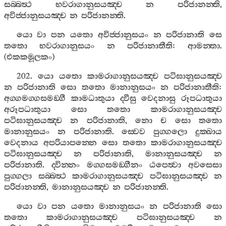
සබ‍්බත්‍ථ
භවරාගානුසයඤ‍්ච
න
පරිජානන‍්ති
,
අවිජ‍්ජානුසයඤ‍්ච
න
පරිජානන‍්ති
.
යො
වා
පන
යතො
අවිජ‍්ජානුසයං
න
පරිජානාති
සෙ
තතො
භවරාගානුසයං
න
පරිජානාතීති
:
ආමන‍්තා
.
(
එකකමූලකං
)
202.
යො
යතො
කාමරාගානුසයඤ‍්ච
පටිඝානුසයඤ‍්ච
න
පරිජානාති
සො
තතො
මානානුසයං
න
පරිජානාතීති
:
අග‍්ගමග‍්ගසමඞ‍්ගී
කාමධාතුයා
ද‍්වීසු
වෙදනාසු
රූපධාතුයා
අරූපධාතුයා
සො
තතො
කාමරාගානුසයඤ‍්ච
පටිඝානුසයඤ‍්ච
න
පරිජානාති
,
නො
ච
සො
තතො
මානානුසයං
න
පරිජානාති
.
ස‍්වෙව
පුග‍්ගලො
දුක‍්ඛාය
වෙදනාය
අපරියාපන‍්නෙ
සො
තතො
කාමරාගානුසයඤ‍්ච
පටිඝානුසයඤ‍්ච
න
පරිජානාති
,
මානානුසයඤ‍්ච
න
පරිජානාති
.
ද‍්වින‍්නං
මග‍්ගසමඞ‍්ගීනං
ඨපෙත්‍වා
අවසෙසා
පුග‍්ගලා
සබ‍්බත්‍ථ
කාමරාගානුසයඤ‍්ච
පටිඝානුසයඤ‍්ච
න
පරිජානන‍්ති
,
මානානුසයඤ‍්ච
න
පරිජානන‍්ති
.
යො
වා
පන
යතො
මානානුසයං
න
පරිජානාති
සො
තතො
කාමරාගානුසයඤ‍්ච
පටිඝානුසයඤ‍්ච
න