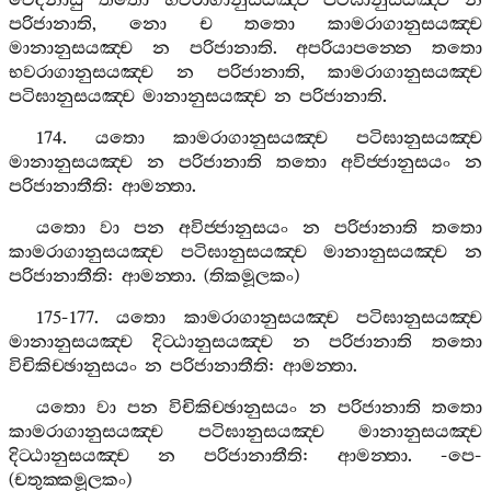
වෙදනාසු
තතො
භවරාගානුසයඤ‍්ච
පටිඝානුසයඤ‍්ච
න
පරිජානාති
,
නො
ච
තතො
කාමරාගානුසයඤ‍්ච
මානානුසයඤ‍්ච
න
පරිජානාති
.
අපරියාපන‍්නෙ
තතො
භවරාගානුසයඤ‍්ච
න
පරිජානාති
,
කාමරාගානුසයඤ‍්ච
පටිඝානුසයඤ‍්ච
මානානුසයඤ‍්ච
න
පරිජානාති
.
174.
යතො
කාමරාගානුසයඤ‍්ච
පටිඝානුසයඤ‍්ච
මානානුසයඤ‍්ච
න
පරිජානාති
තතො
අවිජ‍්ජානුසයං
න
පරිජානාතීති
:
ආමන‍්තා
.
යතො
වා
පන
අවිජ‍්ජානුසයං
න
පරිජානාති
තතො
කාමරාගානුසයඤ‍්ච
පටිඝානුසයඤ‍්ච
මානානුසයඤ‍්ච
න
පරිජානාතීති
:
ආමන‍්තා
. (
තිකමූලකං
)
175-177.
යතො
කාමරාගානුසයඤ‍්ච
පටිඝානුසයඤ‍්ච
මානානුසයඤ‍්ච
දිට‍්ඨානුසයඤ‍්ච
න
පරිජානාති
තතො
විචිකිච‍්ඡානුසයං
න
පරිජානාතීති
:
ආමන‍්තා
.
යතො
වා
පන
විචිකිච‍්ඡානුසයං
න
පරිජානාති
තතො
කාමරාගානුසයඤ‍්ච
පටිඝානුසයඤ‍්ච
මානානුසයඤ‍්ච
දිට‍්ඨානුසයඤ‍්ච
න
පරිජානාතීති
:
ආමන‍්තා
. -
පෙ
-
(
චතුක‍්කමූලකං
)