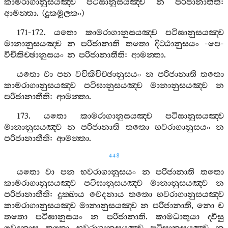
කාමරාගානුසයඤ‍්ච
පටිඝානුසයඤ‍්ච
න
පරිජානාතීති
:
ආමන‍්තා
. (
දුකමූලකං
)
171-172.
යතො
කාමරාගානුසයඤ‍්ච
පටිඝානුසයඤ‍්ච
මානානුසයඤ‍්ච
න
පරිජානාති
තතො
දිට‍්ඨානුසයං
-
පෙ
-
විචිකිච‍්ඡානුසයං
න
පරිජානාතීති
:
ආමන‍්තා
.
යතො
වා
පන
වචිකිචිච‍්ඡානුසයං
න
පරිජානාති
තතො
කාමරාගානුසයඤ‍්ච
පටිඝානුසයඤ‍්ච
මානානුසයඤ‍්ච
න
පරිජානාතීති
:
ආමන‍්තා
.
173.
යතො
කාමරාගානුසයඤ‍්ච
පටිඝානුසයඤ‍්ච
මානානුසයඤ‍්ච
න
පරිජානාති
තතො
භවරාගානුසයං
න
පරිජානාතීති
:
ආමන‍්තා
.
448
යතො
වා
පන
භවරාගානුසයං
න
පරිජානාති
තතො
කාමරාගානුසයඤ‍්ච
පටිඝානුසයඤ‍්ච
මානානුසයඤ‍්ච
න
පරිජානාතීති
:
දුක‍්ඛාය
වෙදනාය
තතො
භවරාගානුසයඤ‍්ච
කාමරාගානුසයඤ‍්ච
මානානුසයඤ‍්ච
න
පරිජානාති
,
නො
ච
තතො
පටිඝානුසයං
න
පරිජානාති
.
කාමධාතුයා
ද‍්වීසු