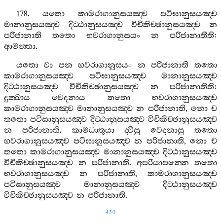
178.
යතො
කාමරාගානුසයඤ‍්ච
පටිඝානුසයඤ‍්ච
මානානුසයඤ‍්ච
දිට‍්ඨානුසයඤ‍්ච
විචිකිච‍්ඡානුසයඤ‍්ච
න
පරිජානාති
තතො
භවරාගානුසයං
න
පරිජානාතීති
:
ආමන‍්තා
.
යතො
වා
පන
භවරාගානුසයං
න
පරිජානාති
තතො
කාමරාගානුසයඤ‍්ච
පටිඝානුසයඤ‍්ච
මානානුසයඤ‍්ච
දිට‍්ඨානුසයඤ‍්ච
විචිකිච‍්ඡානුසයඤ‍්ච
න
පරිජානාතීති
:
දුක‍්ඛාය
වෙදනාය
තතො
භවරාගානුසයඤ‍්ච
කාමරාගානුසයඤ‍්ච
මානානුසයඤ‍්ච
න
පරිජානාති
,
නො
ච
තතො
පටිඝානුසයඤ‍්ච
දිට‍්ඨානුසයඤ‍්ච
විචිකිච‍්ඡානුසයඤ‍්ච
න
පරිජානාති
.
කාමධාතුයා
ද‍්වීසු
වෙදනාසු
තතො
භවරාගානුසයඤ‍්ච
පටිඝානුසයඤ‍්ච
න
පරිජානාති
,
නො
ච
තතො
කාමරාගානුසයඤ‍්ච
මානානුසයඤ‍්ච
දිට‍්ඨානුසයඤ‍්ච
විචිකිච‍්ඡානුසයඤ‍්ච
න
පරිජානාති
.
අපරියාපන‍්නෙ
තතො
භවරාගානුසයඤ‍්ච
න
පරිජානාති
,
කාමරාගානුසයඤ‍්ච
පටිඝානුසයඤ‍්ච
මානානුසයඤ‍්ච
දිට‍්ඨානුසයඤ‍්ච
විචිකිච‍්ඡානුසයඤ‍්ච
න
පරිජානාති
.
450