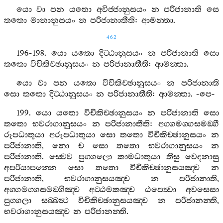
යො
වා
පන
යතො
අවිජ‍්ජානුසයං
න
පරිජානාති
සෙ
තතො
මානානුසයං
න
පරිජානාතීති
:
ආමන‍්තා
.
462
196-198.
යො
යතො
දිට‍්ඨානුසයං
න
පරිජානාති
සො
තතො
විචිකිච‍්ඡානුසයං
න
පරිජානාතීති
:
ආමන‍්තා
.
යො
වා
පන
යතො
විචිකිච‍්ඡානුසයං
න
පරිජානාති
සො
තතො
දිට‍්ඨානුසයං
න
පරිජානාතීති
:
ආමන‍්තා
. -
පෙ
-
199.
යො
යතො
විචිකිච‍්ඡානුසයං
න
පරිජානාති
සො
තතො
භවරාගානුසයං
න
පරිජානාතීති
:
අග‍්ගමග‍්ගසමඞ‍්ගී
රූපධාතුයා
අරූපධාතුයා
සො
තතො
විචිකිච‍්ඡානුසයං
න
පරිජානාති
,
නො
ච
සො
තතො
භවරාගානුසයං
න
පරිජානාති
.
ස‍්වෙව
පුග‍්ගලො
කාමධාතුයා
තීසු
වෙදනාසු
අපරියාපන‍්නෙ
සො
තතො
විචිකිච‍්ඡානුසයඤ‍්ච
න
පරිජානාති
,
භවරාගානුසයඤ‍්ච
න
පරිජානාති
,
අග‍්ගමග‍්ගසමඞ‍්ගිඤ‍්ච
අට‍්ඨමකඤ‍්ච
ඨපෙත්‍වා
අවසෙසා
පුග‍්ගලා
සබ‍්බත්‍ථ
විචිකිච‍්ඡානුසයඤ‍්ච
න
පරිජානන‍්ති
,
භවරාගානුසයඤ‍්ච
න
පරිජානන‍්ති
.