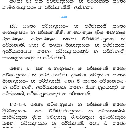
යතො
වා
පන
අවිජ‍්ජානුසයං
න
පරිජානාති
තතො
කාමරාගානුසයං
න
පරිජානාතීති
:
ආමන‍්තා
.
440
151.
යතො
පටිඝානුසයං
න
පරිජානාති
තතො
මානානුසයං
න
පරිජානාතීති
:
කාමධාතුයා
ද‍්වීසු
වෙදනාසු
රූපධාතුයා
අරූපධාතුයා
තතො
විචිකිච‍්ඡානුසයං
න
පරිජානාති
,
නො
ච
තතො
මානානුසයං
න
පරිජානාති
,
අපරියාපන‍්නෙ
තතො
පටිඝානුසයඤ‍්ච
න
පරිජානාති
,
මානානුසයඤ‍්ච
න
පරිජානාති
.
යතො
වා
පන
මානානුසයං
න
පරිජානාති
තතො
පටිඝානුසයං
න
පරිජානාතීති
:
දුක‍්ඛාය
වෙදනාය
තතො
මානානුසයං
න
පරිජානාති
,
නො
ච
තතො
පටිඝානුසයං
න
පරිජානාති
,
අපරියාපන‍්නෙ
තතො
මානානුසයඤ‍්ච
න
පරිජානාති
,
පටිඝානුසයඤ‍්ච
න
පරිජානාති
.
152-153.
යතො
පටිඝානුසයං
න
පරිජානාති
තතො
දිට‍්ඨානුසයං
-
පෙ
-
විචිකිච‍්ඡානුසයං
න
පරිජානාතීති
:
කාමධාතුයා
ද‍්වීසු
වෙදනාසු
රූපධාතුයා
අරූපධාතුයා
තතො
පටිඝානුසයං
න
පරිජානාති
,
නො
ච
තතො