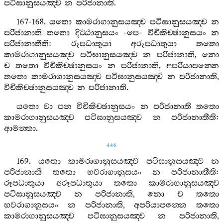
පටිඝානුසයඤ‍්ච
න
පරිජානාති
.
167-168.
යතො
කාමරාගානුසයඤ‍්ච
පටිඝානුසයඤ‍්ච
න
පරිජානාති
තතො
දිට‍්ඨානුසයං
-
පෙ
-
විචිකිච‍්ඡානුසයං
න
පරිජානාතීති
:
රූපධාතුයා
අරූපධාතුයා
තතො
කාමරාගානුසයඤ‍්ච
පටිඝානුසයඤ‍්ච
න
පරිජානාති
,
නො
ච
තතො
විචිකිච‍්ඡානුසයං
න
පරිජානාති
,
අපරියාපන‍්නෙ
තතො
කාමරාගානුසයඤ‍්ච
පටිඝානුසයඤ‍්ච
න
පරිජානාති
,
විචිකිච‍්ඡානුසයඤ‍්ච
න
පරිජානාති
.
යතො
වා
පන
විචිකිච‍්ඡානුසයං
න
පරිජානාති
තතො
කාමරාගානුසයඤ‍්ච
පටිඝානුසයඤ‍්ච
න
පරිජානාතීති
:
ආමන‍්තා
.
446
169.
යතො
කාමරාගානුසයඤ‍්ච
පටිඝානුසයඤ‍්ච
න
පරිජානාති
තතො
භවරාගානුසයං
න
පරිජානාතීති
:
රූපධාතුයා
අරූපධාතුයා
තතො
කාමරාගානුසයඤ‍්ච
පටිඝානුසයඤ‍්ච
න
පරිජානාති
,
නො
ච
තතො
භවරාගානුසයං
න
පරිජානාති
,
අපරියාපන‍්නෙ
තතො
කාමරාගානුසයඤ‍්ච
පටිඝානුසයඤ‍්ච
න
පරිජානාති
,