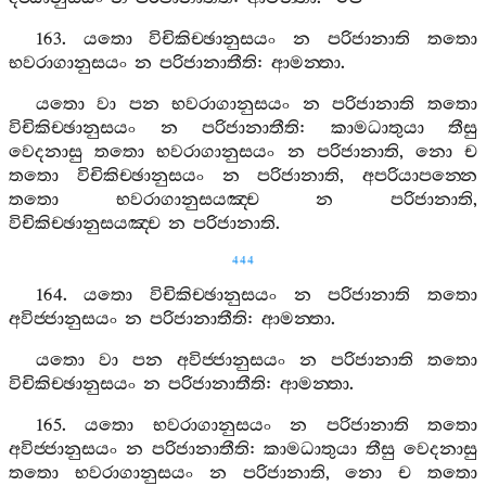
163.
යතො
විචිකිච‍්ඡානුසයං
න
පරිජානාති
තතො
භවරාගානුසයං
න
පරිජානාතීති
:
ආමන‍්තා
.
යතො
වා
පන
භවරාගානුසයං
න
පරිජානාති
තතො
විචිකිච‍්ඡානුසයං
න
පරිජානාතීති
:
කාමධාතුයා
තීසු
වෙදනාසු
තතො
භවරාගානුසයං
න
පරිජානාති
,
නො
ච
තතො
විචිකිච‍්ඡානුසයං
න
පරිජානාති
,
අපරියාපන‍්නෙ
තතො
භවරාගානුසයඤ‍්ච
න
පරිජානාති
,
විචිකිච‍්ඡානුසයඤ‍්ච
න
පරිජානාති
.
444
164.
යතො
විචිකිච‍්ඡානුසයං
න
පරිජානාති
තතො
අවිජ‍්ජානුසයං
න
පරිජානාතීති
:
ආමන‍්තා
.
යතො
වා
පන
අවිජ‍්ජානුසයං
න
පරිජානාති
තතො
විචිකිච‍්ඡානුසයං
න
පරිජානාතීති
:
ආමන‍්තා
.
165.
යතො
භවරාගානුසයං
න
පරිජානාති
තතො
අවිජ‍්ජානුසයං
න
පරිජානාතීති
:
කාමධාතුයා
තීසු
වෙදනාසු
තතො
භවරාගානුසයං
න
පරිජානාති
,
නො
ච
තතො