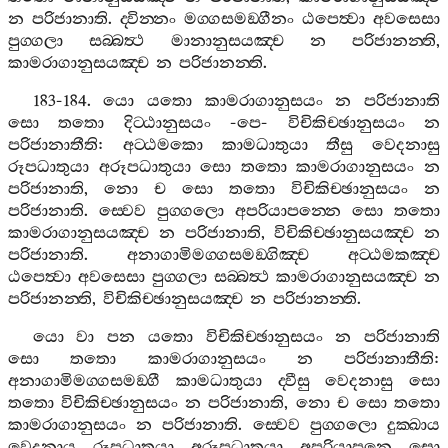
න
පරිජානාති
.
ද‍්වින‍්නං
මග‍්ගසමඞ‍්ගීනං
ඨපෙත්‍වා
අවසෙසා
පුග‍්ගලා
සබ‍්බත්‍ථ
මානානුසයඤ‍්ච
න
පරිජානන‍්ති
,
කාමරාගානුසයඤ‍්ච
න
පරිජානන‍්ති
.
183-184.
යො
යතො
කාමරාගානුසයං
න
පරිජානාති
සො
තතො
දිට‍්ඨානුසයං
-
පෙ
-
විචිකිච‍්ඡානුසයං
න
පරිජානාතීති
:
අට‍්ඨමකො
කාමධාතුයා
තීසු
වෙදනාසු
රූපධාතුයා
අරූපධාතුයා
සො
තතො
කාමරාගානුසයං
න
පරිජානාති
,
නො
ච
සො
තතො
විචිකිච‍්ඡානුසයං
න
පරිජානාති
.
ස‍්වෙව
පුග‍්ගලො
අපරියාපන‍්නෙ
සො
තතො
කාමරාගානුසයඤ‍්ච
න
පරිජානාති
,
විචිකිච‍්ඡානුසයඤ‍්ච
න
පරිජානාති
.
අනාගාමිමග‍්ගසමඞ‍්ගිඤ‍්ච
අට‍්ඨමකඤ‍්ච
ඨපෙත්‍වා
අවසෙසා
පුග‍්ගලා
සබ‍්බත්‍ථ
කාමරාගානුසයඤ‍්ච
න
පරිජානන‍්ති
,
විචිකිච‍්ඡානුසයඤ‍්ච
න
පරිජානන‍්ති
.
යො
වා
පන
යතො
විචිකිච‍්ඡානුසයං
න
පරිජානාති
සො
තතො
කාමරාගානුසයං
න
පරිජානාතීති
:
අනාගාමිමග‍්ගසමඞ‍්ගී
කාමධාතුයා
ද‍්වීසු
වෙදනාසු
සො
තතො
විචිකිච‍්ඡානුසයං
න
පරිජානාති
,
නො
ච
සො
තතො
කාමරාගානුසයං
න
පරිජානාති
.
ස‍්වෙව
පුග‍්ගලො
දුක‍්ඛාය
වෙදනාය
රූපධාතුයා
අරූපධාතුයා
අපරියාපනෙ
සො