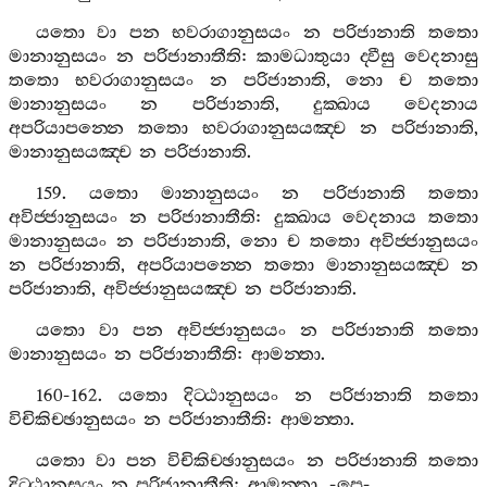
යතො
වා
පන
භවරාගානුසයං
න
පරිජානාති
තතො
මානානුසයං
න
පරිජානාතීති
:
කාමධාතුයා
ද‍්වීසු
වෙදනාසු
තතො
භවරාගානුසයං
න
පරිජානාති
,
නො
ච
තතො
මානානුසයං
න
පරිජානාති
,
දුක‍්ඛාය
වෙදනාය
අපරියාපන‍්නෙ
තතො
භවරාගානුසයඤ‍්ච
න
පරිජානාති
,
මානානුසයඤ‍්ච
න
පරිජානාති
.
159.
යතො
මානානුසයං
න
පරිජානාති
තතො
අවිජ‍්ජානුසයං
න
පරිජානාතීති
:
දුක‍්ඛාය
වෙදනාය
තතො
මානානුසයං
න
පරිජානාති
,
නො
ච
තතො
අවිජ‍්ජානුසයං
න
පරිජානාති
,
අපරියාපන‍්නෙ
තතො
මානානුසයඤ‍්ච
න
පරිජානාති
,
අවිජ‍්ජානුසයඤ‍්ච
න
පරිජානාති
.
යතො
වා
පන
අවිජ‍්ජානුසයං
න
පරිජානාති
තතො
මානානුසයං
න
පරිජානාතීති
:
ආමන‍්තා
.
160-162.
යතො
දිට‍්ඨානුසයං
න
පරිජානාති
තතො
විචිකිච‍්ඡානුසයං
න
පරිජානාතීති
:
ආමන‍්තා
.
යතො
වා
පන
විචිකිච‍්ඡානුසයං
න
පරිජානාති
තතො
දිට‍්ඨානුසයං
න
පරිජානාතීති
:
ආමන‍්තා
. -
පෙ
-