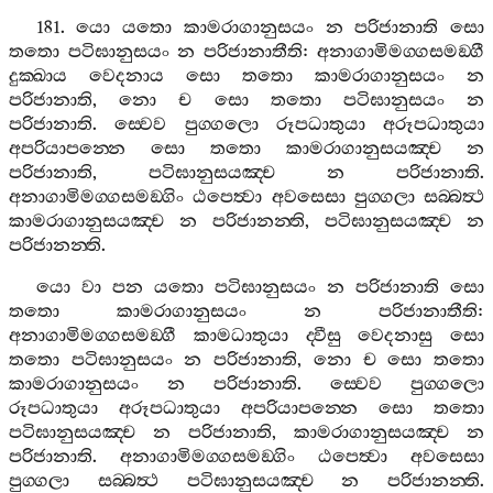
181.
යො
යතො
කාමරාගානුසයං
න
පරිජානාති
සො
තතො
පටිඝානුසයං
න
පරිජානාතීති
:
අනාගාමිමග‍්ගසමඞ‍්ගී
දුක‍්ඛාය
වෙදනාය
සො
තතො
කාමරාගානුසයං
න
පරිජානාති
,
නො
ච
සො
තතො
පටිඝානුසයං
න
පරිජානාති
.
ස‍්වෙව
පුග‍්ගලො
රූපධාතුයා
අරූපධාතුයා
අපරියාපන‍්නෙ
සො
තතො
කාමරාගානුසයඤ‍්ච
න
පරිජානාති
,
පටිඝානුසයඤ‍්ච
න
පරිජානාති
.
අනාගාමිමග‍්ගසමඞ‍්ගිං
ඨපෙත්‍වා
අවසෙසා
පුග‍්ගලා
සබ‍්බත්‍ථ
කාමරාගානුසයඤ‍්ච
න
පරිජානන‍්ති
,
පටිඝානුසයඤ‍්ච
න
පරිජානන‍්ති
.
යො
වා
පන
යතො
පටිඝානුසයං
න
පරිජානාති
සො
තතො
කාමරාගානුසයං
න
පරිජානාතීති
:
අනාගාමිමග‍්ගසමඞ‍්ගී
කාමධාතුයා
ද‍්වීසු
වෙදනාසු
සො
තතො
පටිඝානුසයං
න
පරිජානාති
,
නො
ච
සො
තතො
කාමරාගානුසයං
න
පරිජානාති
.
ස‍්වෙව
පුග‍්ගලො
රූපධාතුයා
අරූපධාතුයා
අපරියාපන‍්නෙ
සො
තතො
පටිඝානුසයඤ‍්ච
න
පරිජානාති
,
කාමරාගානුසයඤ‍්ච
න
පරිජානාති
.
අනාගාමිමග‍්ගසමඞ‍්ගිං
ඨපෙත්‍වා
අවසෙසා
පුග‍්ගලා
සබ‍්බත්‍ථ
පටිඝානුසයඤ‍්ච
න
පරිජානන‍්ති
.