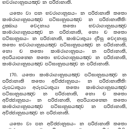
භවරාගානුසයඤ‍්ච
න
පරිජානාති
.
යතො
වා
පන
භවරාගානුසයං
න
පරිජානාති
තතො
කාමරාගානුසයඤ‍්ච
පටිඝානුසයඤ‍්ච
න
පරිජානාතීති
:
දුක‍්ඛාය
වෙදනාය
තතො
භවරාගානුසයඤ‍්ච
කාමරාගානුසයඤ‍්ච
න
පරිජානාති
,
නො
ච
තතො
පටිඝානුසයං
න
පරිජානාති
,
කාමධාතුයා
ද‍්වීසු
වෙදනාසු
තතො
භවරාගානුසයඤ‍්ච
පටිඝානුසයඤ‍්ච
න
පරිජානාති
,
නො
ච
තතො
කාමරාගානුසයං
න
පරිජානාති
,
අපරියාපන‍්නෙ
තතො
භවරාගානුසයඤ‍්ච
න
පරිජානාති
,
කාමරාගානුසයඤ‍්ච
පටිඝානුසයඤ‍්ච
න
පරිජානාති
.
170.
යතො
කාමරාගානුසයඤ‍්ච
පටිඝානුසයඤ‍්ච
න
පරිජානාති
තතො
අවිජ‍්ජානුසයං
න
පරිජානාතීති
:
රූපධාතුයා
අරූපධාතුයා
තතො
කාමරාගානුසයඤ‍්ච
පටිඝානුසයඤ‍්ච
න
පරිජානාති
,
නො
ච
තතො
අවිජ‍්ජානුසයං
න
පරිජානාති
,
අපරියාපන‍්නෙ
තතො
කාමරාගානුසයඤ‍්ච
පටිඝානුසයඤ‍්ච
න
පරිජානාති
,
අවිජ‍්ජානුසයඤ‍්ච
න
පරිජානාති
.
යතො
වා
පන
අවිජ‍්ජානුසයං
න
පරිජානාති
තතො