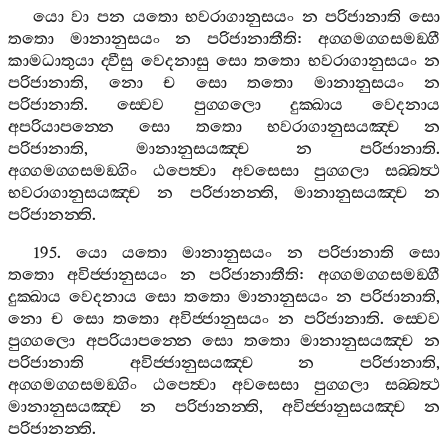
යො
වා
පන
යතො
භවරාගානුසයං
න
පරිජානාති
සො
තතො
මානානුසයං
න
පරිජානාතීති
:
අග‍්ගමග‍්ගසමඞ‍්ගී
කාමධාතුයා
ද‍්වීසු
වෙදනාසු
සො
තතො
භවරාගානුසයං
න
පරිජානාති
,
නො
ච
සො
තතො
මානානුසයං
න
පරිජානාති
.
ස‍්වෙව
පුග‍්ගලො
දුක‍්ඛාය
වෙදනාය
අපරියාපන‍්නෙ
සො
තතො
භවරාගානුසයඤ‍්ච
න
පරිජානාති
,
මානානුසයඤ‍්ච
න
පරිජානාති
.
අග‍්ගමග‍්ගසමඞ‍්ගිං
ඨපෙත්‍වා
අවසෙසා
පුග‍්ගලා
සබ‍්බත්‍ථ
භවරාගානුසයඤ‍්ච
න
පරිජානන‍්ති
,
මානානුසයඤ‍්ච
න
පරිජානන‍්ති
.
195.
යො
යතො
මානානුසයං
න
පරිජානාති
සො
තතො
අවිජ‍්ජානුසයං
න
පරිජානාතීති
:
අග‍්ගමග‍්ගසමඞ‍්ගී
දුක‍්ඛාය
වෙදනාය
සො
තතො
මානානුසයං
න
පරිජානාති
,
නො
ච
සො
තතො
අවිජ‍්ජානුසයං
න
පරිජානාති
.
ස‍්වෙව
පුග‍්ගලො
අපරියාපන‍්නෙ
සො
තතො
මානානුසයඤ‍්ච
න
පරිජානාති
අවිජ‍්ජානුසයඤ‍්ච
න
පරිජානාති
,
අග‍්ගමග‍්ගසමඞ‍්ගිං
ඨපෙත්‍වා
අවසෙසා
පුග‍්ගලා
සබ‍්බත්‍ථ
මානානුසයඤ‍්ච
න
පරිජානන‍්ති
,
අවිජ‍්ජානුසයඤ‍්ච
න
පරිජානන‍්ති
.