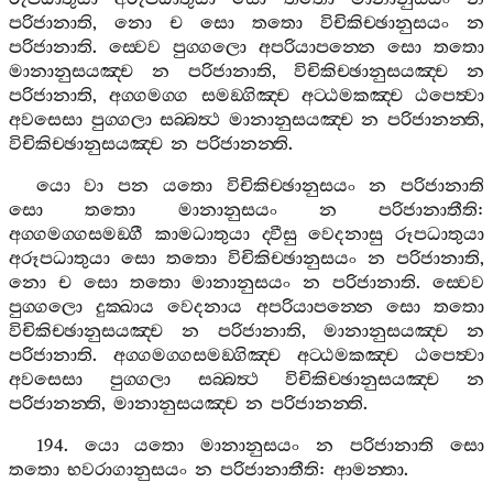
පරිජානාති
,
නො
ච
සො
තතො
විචිකිච‍්ඡානුසයං
න
පරිජානාති
.
ස‍්වෙව
පුග‍්ගලො
අපරියාපන‍්නෙ
සො
තතො
මානානුසයඤ‍්ච
න
පරිජානාති
,
විචිකිච‍්ඡානුසයඤ‍්ච
න
පරිජානාති
,
අග‍්ගමග‍්ග
සමඞ‍්ගිඤ‍්ච
අට‍්ඨමකඤ‍්ච
ඨපෙත්‍වා
අවසෙසා
පුග‍්ගලා
සබ‍්බත්‍ථ
මානානුසයඤ‍්ච
න
පරිජානන‍්ති
,
විචිකිච‍්ඡානුසයඤ‍්ච
න
පරිජානන‍්ති
.
යො
වා
පන
යතො
විචිකිච‍්ඡානුසයං
න
පරිජානාති
සො
තතො
මානානුසයං
න
පරිජානාතීති
:
අග‍්ගමග‍්ගසමඞ‍්ගී
කාමධාතුයා
ද‍්වීසු
වෙදනාසු
රූපධාතුයා
අරූපධාතුයා
සො
තතො
විචිකිච‍්ඡානුසයං
න
පරිජානාති
,
නො
ච
සො
තතො
මානානුසයං
න
පරිජානාති
.
ස‍්වෙව
පුග‍්ගලො
දුක‍්ඛාය
වෙදනාය
අපරියාපන‍්නෙ
සො
තතො
විචිකිච‍්ඡානුසයඤ‍්ච
න
පරිජානාති
,
මානානුසයඤ‍්ච
න
පරිජානාති
.
අග‍්ගමග‍්ගසමඞ‍්ගිඤ‍්ච
අට‍්ඨමකඤ‍්ච
ඨපෙත්‍වා
අවසෙසා
පුග‍්ගලා
සබ‍්බත්‍ථ
විචිකිච‍්ඡානුසයඤ‍්ච
න
පරිජානන‍්ති
,
මානානුසයඤ‍්ච
න
පරිජානන‍්ති
.
194.
යො
යතො
මානානුසයං
න
පරිජානාති
සො
තතො
භවරාගානුසයං
න
පරිජානාතීති
:
ආමන‍්තා
.