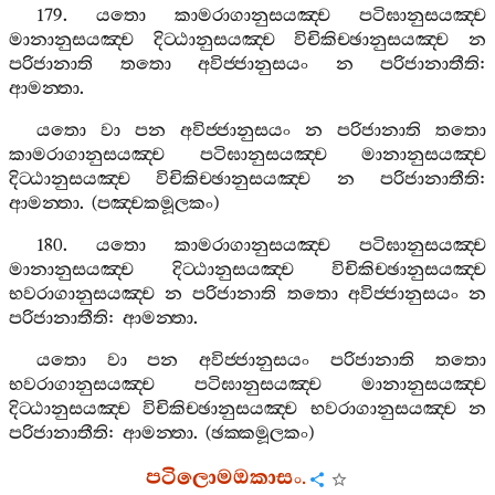
179.
යතො
කාමරාගානුසයඤ‍්ච
පටිඝානුසයඤ‍්ච
මානානුසයඤ‍්ච
දිට‍්ඨානුසයඤ‍්ච
විචිකිච‍්ඡානුසයඤ‍්ච
න
පරිජානාති
තතො
අවිජ‍්ජානුසයං
න
පරිජානාතීති
:
ආමන‍්තා
.
යතො
වා
පන
අවිජ‍්ජානුසයං
න
පරිජානාති
තතො
කාමරාගානුසයඤ‍්ච
පටිඝානුසයඤ‍්ච
මානානුසයඤ‍්ච
දිට‍්ඨානුසයඤ‍්ච
විචිකිච‍්ඡානුසයඤ‍්ච
න
පරිජානාතීති
:
ආමන‍්තා
. (
පඤ‍්චකමූලකං
)
180.
යතො
කාමරාගානුසයඤ‍්ච
පටිඝානුසයඤ‍්ච
මානානුසයඤ‍්ච
දිට‍්ඨානුසයඤ‍්ච
විචිකිච‍්ඡානුසයඤ‍්ච
භවරාගානුසයඤ‍්ච
න
පරිජානාති
තතො
අවිජ‍්ජානුසයං
න
පරිජානාතීති
:
ආමන‍්තා
.
යතො
වා
පන
අවිජ‍්ජානුසයං
පරිජානාති
තතො
භවරාගානුසයඤ‍්ච
පටිඝානුසයඤ‍්ච
මානානුසයඤ‍්ච
දිට‍්ඨානුසයඤ‍්ච
විචිකිච‍්ඡානුසයඤ‍්ච
භවරාගානුසයඤ‍්ච
න
පරිජානාතීති
:
ආමන‍්තා
. (
ඡක‍්කමූලකං
)
පටිලොමඔකාසං
.