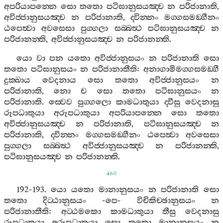
අපරියාපන‍්නෙ
සො
තතො
පටිඝානුසයඤ‍්ච
න
පරිජානාති
,
අවිජ‍්ජානුසයඤ‍්ච
න
පරිජානාති
,
ද‍්වින‍්නං
මග‍්ගසමඞ‍්ගීනං
ඨපෙත්‍වා
අවසෙසා
පුග‍්ගලා
සබ‍්බත්‍ථ
පටිඝානුසයඤ‍්ච
න
පරිජානන‍්ති
,
අවිජ‍්ජානුසයඤ‍්ච
න
පරිජානන‍්ති
.
යො
වා
පන
යතො
අවිජ‍්ජානුසයං
න
පරිජානාති
සො
තතො
පටිඝානුසයං
න
පරිජානාතීති
:
අනාගාමිමග‍්ගසමඞ‍්ගී
දුක‍්ඛාය
වෙදනාය
සො
තතො
අවිජ‍්ජානුසයං
න
පරිජානාති
,
නො
ච
සො
තතො
පටිඝානුසයං
න
පරිජානාති
.
ස‍්වෙව
පුග‍්ගලො
කාමධාතුයා
ද‍්වීසු
වෙදනාසු
රූපධාතුයා
අරූපධාතුයා
අපරියාපන‍්නෙ
සො
තතො
අවිජ‍්ජානුසයඤ‍්ච
න
පරිජානාති
,
පටිඝානුසයඤ‍්ච
න
පරිජානාති
,
ද‍්වින‍්නං
මග‍්ගසමඞ‍්ගීනං
ඨපෙත්‍වා
අවසෙසා
පුග‍්ගලා
සබ‍්බත්‍ථ
අවිජ‍්ජානුසයඤ‍්ච
න
පරිජානන‍්ති
,
පටිඝානුසයඤ‍්ච
න
පරිජානන‍්ති
.
460
192-193.
යො
යතො
මානානුසයං
න
පරිජානාති
සො
තතො
දිට‍්ඨානුසයං
-
පෙ
-
විචිකිච‍්ඡානුසයං
න
පරිජානාතීති
:
අට‍්ඨමකො
කාමධාතුයා
තීසු
වෙදනාසු
රූපධාතුයා
අරූපධාතුයා
සො
තතො
මානානුසයං
න