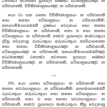
ඨපෙත්‍වා
අවසෙසා
පුග‍්ගලා
සබ‍්බත්‍ථ
පටිඝානුසයඤ‍්ච
න
පරිජානන‍්ති
,
විචිකිච‍්ඡානුසයඤ‍්ච
න
පරිජානන‍්ති
.
යො
වා
පන
යතො
විචිකිච‍්ඡානුසයං
න
පරිජානාති
සො
තතො
පටිඝානුසයං
න
පරිජානාතීති
:
අනාගාමිමග‍්ගසමඞ‍්ගී
දුක‍්ඛාය
වෙදනාය
සො
තතො
විචිකිච‍්ඡානුසයං
න
පරිජානාති
,
නො
ච
සො
තතො
පටිඝානුසයං
න
පරිජානාති
.
ස‍්වෙව
පුග‍්ගලො
කාමධාතුයා
ද‍්වීසු
වෙදනාසු
රූපධාතුයා
අරූපධාතුයා
අපරියාපන‍්නෙ
සො
තතො
විචිකිච‍්ඡානුසයඤ‍්ච
න
පරිජානාති
,
පටිඝානුසයඤ‍්ච
න
පරිජානාති
,
අනාගාමිමග‍්ගසමඞ‍්ගිඤ‍්ච
අට‍්ඨමකඤ‍්ච
ඨපෙත්‍වා
අවසෙසා
පුග‍්ගලා
සබ‍්බත්‍ථ
විචිකිච‍්ඡානුසයඤ‍්ච
න
පරිජානන‍්ති
,
පටිඝානුසයඤ‍්ච
න
පරිජානන‍්ති
.
458
190.
යො
යතො
පටිඝානුසයං
න
පරිජානාති
සො
තතො
භවරාගානුසයං
න
පරිජානාතීති
:
අග‍්ගමග‍්ගසමඞ‍්ගී
රූපධාතුයා
අරූපධාතුයා
සො
තතො
පටිඝානුසයං
න
පරිජානාති
,
නො
ච
සො
තතො
භවරාගානුසයං
න
පරිජානාති
.
ස‍්වෙව
පුග‍්ගලො
කාමධාතුයා
තීසු
වෙදනාසු