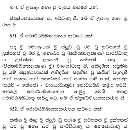
650. ඒ උපාදා නො වූ රූපය කවරෙ යත්:
ස්ප්‍රෂ්ටව්‍යායතන ය, අබ්ධාතු යි. මේ ඒ උපාදා නො වූ
රූප යි.
651. ඒ ඵොට්ඨබ්බායතනය කවරෙ යත්:
තද වූ මොළොක් වූ සිලුටු වූ රළු වූ සුවපහස් වූ
දුක්පහස් වූ බර වූ නොබර වූ (කර්‍කශත්‍වලක්‍ෂණ) පෘථිවිධාතු
ය උෂ්ණත්‍ව ලක්‍ෂණ වූ තේජෝ ධාතු ය
(විස්තම්බ්භනලක්‍ෂණ වූ) වායෝධාතු යි. අනිදර්‍ශන සප්‍රතිඝ
වූ යම් ස්ප්‍රෂ්ටව්‍යයක් අනිදර්‍ශන සප්‍රතිඝ වූ කයින් පැහැසී
හෝ පහසා හෝ පහස්නේ හෝ පහසා නම් හෝ, තෙලෙ
(පඨවි - තේජෝ - වායෝධාතුව) ඵොට්ඨබ්බ නමුදු වෙයි,
තෙලෙ ඵොට්ඨබ්බායතන නමුදු වෙයි, තෙල
ඵොට්ඨබ්බධාතු නමුදු වේ. මේ ඒ ස්ප්‍රෂ්ටව්‍යායතනරූප යි.
652. ඒ ඵොට්ඨබ්බායතනරූපය කවරෙ යත්:
කර්‍කශ වූ මෘදු වූ සිලුටු වූ පරුෂ වූ සුවපහස් වූ දුක්පහස්
වූ බර වූ නො බර වූ පෘථිවිධාතු ය තෙජොධාතු ය