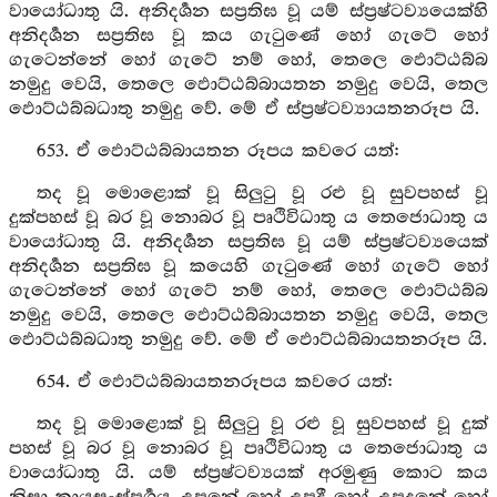
වායෝධාතු යි. අනිදර්‍ශන සප්‍රතිඝ වූ යම් ස්ප්‍රෂ්ටව්‍යයෙක්හි
අනිදර්‍ශන සප්‍රතිඝ වූ කය ගැටුණේ හෝ ගැටේ හෝ
ගැටෙන්නේ හෝ ගැටේ නම් හෝ, තෙලෙ ඵොට්ඨබ්බ
නමුදු වෙයි, තෙලෙ ඵොට්ඨබ්බායතන නමුදු වෙයි, තෙල
ඵොට්ඨබ්බධාතු නමුදු වේ. මේ ඒ ස්ප්‍රෂ්ටව්‍යායතනරූප යි.
653. ඒ ඵොට්ඨබ්බායතන රූපය කවරෙ යත්:
තද වූ මොළොක් වූ සිලුටු වූ රළු වූ සුවපහස් වූ
දුක්පහස් වූ බර වූ නොබර වූ පෘථිවිධාතු ය තෙජොධාතු ය
වායෝධාතු යි. අනිදර්‍ශන සප්‍රතිඝ වූ යම් ස්ප්‍රෂ්ටව්‍යයෙක්
අනිදර්‍ශන සප්‍රතිඝ වූ කයෙහි ගැටුණේ හෝ ගැටේ හෝ
ගැටෙන්නේ හෝ ගැටේ නම් හෝ, තෙලෙ ඵොට්ඨබ්බ
නමුදු වෙයි, තෙලෙ ඵොට්ඨබ්බායතන නමුදු වෙයි, තෙල
ඵොට්ඨබ්බධාතු නමුදු වේ. මේ ඒ ඵොට්ඨබ්බායතනරූප යි.
654. ඒ ඵොට්ඨබ්බායතනරූපය කවරෙ යත්:
තද වූ මොළොක් වූ සිලුටු වූ රළු වූ සුවපහස් වූ දුක්
පහස් වූ බර වූ නොබර වූ පෘථිවිධාතු ය තෙජොධාතු ය
වායෝධාතු යි. යම් ස්ප්‍රෂ්ටව්‍යයක් අරමුණු කොට කය