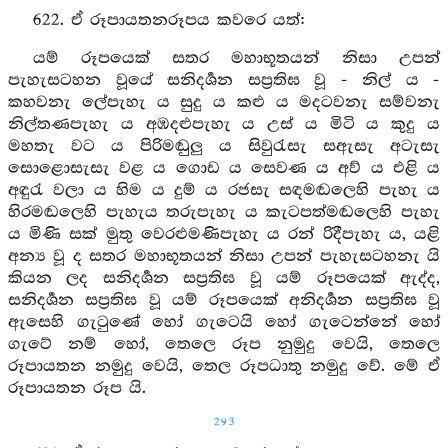
622. ඒ රූපායතනරූපය කවරෙ යත්:
යම් රූපයෙක් සතර මහාභූතයන් නිසා උපන්
පැහැසටහන වූයේ සනිදර්‍ශන සප්‍රතිඝ වූ - නිල් ය -
කහවනැ ලේපැහැ ය සුදු ය කළු ය මදටවනැ සම්වනැ
නිල්තණපැහැ ය අඹදළුපැහැ ය උස් ය මිටි ය කුදු ය
මහතැ වට ය පිරිමඬුලු ය සිවුරැසැ සඇසැ අටැසැ
සොළොසැසැ වළ ය ගොඩ ය සෙවණ ය අව් ය එළි ය
අඳුරැ වලා ය හිම ය දුම් ය රජසැ සඳමඬලෙහි පැහැ ය
හිරමඬලෙහි පැහැය තරුපැහැ ය කැටපත්මඬලෙහි පැහැ
ය මිණි සක් මුතු වෙරළුමණිපැහැ ය රන් රිදීපැහැ ය, යළි
අන්‍ය වූ ද සතර මහාභූතයන් නිසා උපන් පැහැසටහනැ යි
කියන ලද සනිදර්‍ශන සප්‍රතිඝ වූ යම් රූපයෙක් ඇද්ද,
සනිදර්‍ශන සප්‍රතිඝ වූ යම් රූපයෙක් අනිදර්‍ශන සප්‍රතිඝ වූ
ඇසෙහි ගැටුණේ හෝ ගැටෙයි හෝ ගැටෙන්නේ හෝ
ගැටේ නම් හෝ, තෙලෙ රූප නුමුදු වෙයි, තෙලෙ
රූපායතන නමුදු වෙයි, තෙල රූපධාතු නමුදු වේ. මේ ඒ
රූපායතන රූප යි.
293