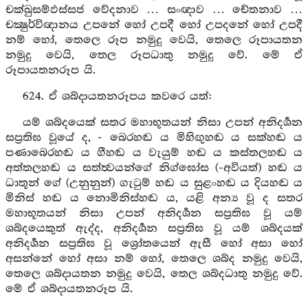
චක්ඛුසම්ඵස්සජ වේදනාව … සංඥාව … චේතනාව …
චක්‍ෂුර්විඥානය උපනේ හෝ උපදී හෝ උපදනේ හෝ උපදී
නම් හෝ, තෙලෙ රූප නමුදු වෙයි, තෙලෙ රූපායතන
නමුදු වෙයි, තෙල රූපධාතු නමුදු වේ. මේ ඒ
රූපායතනරූප යි.
624. ඒ ශබ්දායතනරූපය කවරෙ යත්:
යම් ශබ්දයෙක් සතර මහාභූතයන් නිසා උපන් අනිදර්‍ශන
සප්‍රතිඝ වූයේ ද, - බෙරහඬ ය මිහිඟුහඬ ය සක්හඬ ය
පණාබෙරහඬ ය ගීහඬ ය වැයුම් හඬ ය කස්තලහඬ ය
අත්තලහඬ ය සත්ත්‍වයන්ගේ නිග්ඝෝස (-අවියත්) හඬ ය
ධාතූන් ගේ (උනුනුන්) ගැටුම් හඬ ය සුළංහඬ ය දියහඬ ය
මිනිස් හඬ ය නොමිනිස්හඬ ය, යළි අන්‍ය වූ ද සතර
මහාභූතයන් නිසා උපන් අනිදර්‍ශන සප්‍රතිඝ වූ යම්
ශබ්දයෙකුත් ඇද්ද, අනිදර්‍ශන සප්‍රතිඝ වූ යම් ශබ්දයක්
අනිදර්‍ශන සප්‍රතිඝ වූ ශ්‍රෝතයෙන් ඇසී හෝ අසා හෝ
අසන්නේ හෝ අසා නම් හෝ, තෙලෙ ශබ්ද නමුදු වෙයි,
තෙලෙ ශබ්දායතන නමුදු වෙයි, තෙල ශබ්දධාතු නමුදු වේ.
මේ ඒ ශබ්දායතනරූප යි.