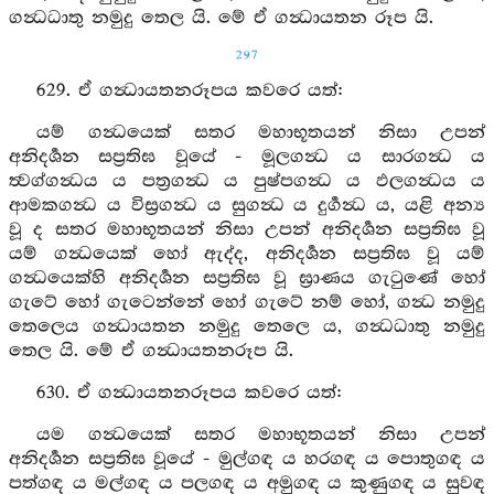
ගන්‍ධධාතු නමුදු තෙල යි. මේ ඒ ගන්‍ධායතන රූප යි.
297
629. ඒ ගන්‍ධායතනරූපය කවරෙ යත්:
යම් ගන්‍ධයෙක් සතර මහාභූතයන් නිසා උපන්
අනිදර්‍ශන සප්‍රතිඝ වූයේ - මූලගන්‍ධ ය සාරගන්‍ධ ය
ත්‍වග්ගන්‍ධය ය පත්‍රගන්‍ධ ය පුෂ්පගන්‍ධ ය ඵලගන්‍ධය ය
ආමකගන්‍ධ ය විස්‍රගන්‍ධ ය සුගන්‍ධ ය දුර්‍ගන්‍ධ ය, යළි අන්‍ය
වූ ද සතර මහාභූතයන් නිසා උපන් අනිදර්‍ශන සප්‍රතිඝ වූ
යම් ගන්‍ධයෙක් හෝ ඇද්ද, අනිදර්‍ශන සප්‍රතිඝ වූ යම්
ගන්‍ධයෙක්හි අනිදර්‍ශන සප්‍රතිඝ වූ ඝ්‍රාණය ගැටුණේ හෝ
ගැටේ හෝ ගැටෙන්නේ හෝ ගැටේ නම් හෝ, ගන්‍ධ නමුදු
තෙලෙය ගන්‍ධායතන නමුදු තෙලෙ ය, ගන්‍ධධාතු නමුදු
තෙල යි. මේ ඒ ගන්‍ධායතනරූප යි.
630. ඒ ගන්‍ධායතනරූපය කවරෙ යත්:
යම ගන්‍ධයෙක් සතර මහාභූතයන් නිසා උපන්
අනිදර්‍ශන සප්‍රතිඝ වූයේ - මුල්ගඳ ය හරගඳ ය පොතුගඳ ය
පත්ගඳ ය මල්ගඳ ය පලගඳ ය අමුගඳ ය කුණුගඳ ය සුවඳ