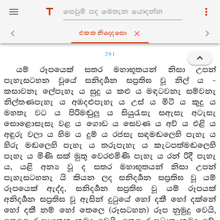
එකකනිද‍්දෙසො
291
යම් රූපයෙක් සතර මහාභූතයන් නිසා උපන්
පැහැසටහන වූයේ සනිදර්‍ශන සප්‍රතිඝ වූ නිල් ය -
කසාවනැ ලේපැහැ ය සුදු ය කළු ය මඳටවනැ සම්වනැ
නිල්තණපැහැ ය අඹදළුපැහැ ය උස් ය මිටි ය කුදු ය
මහතැ වට ය පිරිමඬුලු ය සියුරැසැ සඇසැ අටැසැ
සොළොසැසැ වළ ය ගොඩ ය සෙවණ ය අව් ය එළි ය
අඳුරු වලා ය හිම ය දුම් ය රජසැ සඳමඬලෙහි පැහැ ය
හිරු මඬලෙහි පැහැ ය තරුපැහැ ය කැටපත්මඬලෙහි
පැහැ ය මිණි සක් මුතු වෙරළුමිණි පැහැ ය රන් රිදී පැහැ
ය, යළි අන්‍ය වූ ද සතර මහාභූතයන් නිසා උපන්
පැහැසටහනැ යි කියන ලද සනිදර්‍ශන සප්‍රතිඝ වූ යම්
රූපයෙක් ඇද්ද, සනිදර්‍ශන සප්‍රතිඝ වූ යම් රූපයක්
අනිදර්‍ශන සප්‍රතිඝ වූ ඇසින් දුටුයේ හෝ දකී හෝ දක්නේ
හෝ දකී නම් හෝ තෙලෙ (රූසටහන) රූප නුමුදු වෙයි,