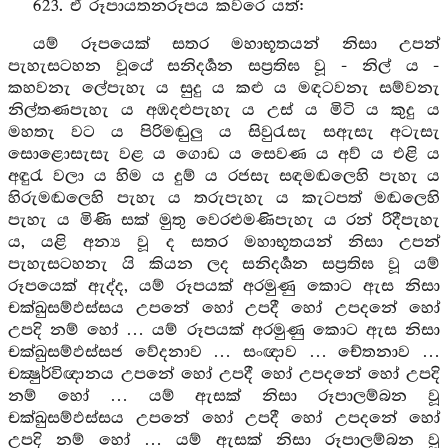
623. ඒ රූපායතනරූපය කවරෙ යත්:
යම් රූපයෙක් සතර මහාභූතයන් නිසා උපන්
පැහැසටහන වූයේ සනිදර්‍ශන සප්‍රතිඝ වූ - නිල් ය -
කහවනැ ලේපැහැ ය සුදු ය කළු ය මඳටවනැ සම්වනැ
නිල්තණපැහැ ය අඹදළුපැහැ ය උස් ය මිටි ය කුදු ය
මහතැ වට ය පිරිමඬුලු ය සිවුරැසැ සඇසැ අටැසැ
සොළොසැසැ වළ ය ගොඩ ය සෙවණ ය අව් ය එළි ය
අඳුරැ වලා ය හිම ය දුම් ය රජසැ සඳමඬලෙහි පැහැ ය
හිරුමඬලෙහි පැහැ ය තරුපැහැ ය කැටපත් මඬලෙහි
පැහැ ය මිණි සක් මුතු වෙරළුමණිපැහැ ය රන් රිදීපැහැ
ය, යළි අන්‍ය වූ ද සතර මහාභූතයන් නිසා උපන්
පැහැසටහනැ යි කියන ලද සනිදර්‍ශන සප්‍රතිඝ වූ යම්
රූපයෙක් ඇද්ද, යම් රූපයක් අරමුණු කොට ඇස නිසා
චක්ඛුසම්ඵස්සය උපනේ හෝ උපදී හෝ උපදනේ හෝ
උපදි නම් හෝ … යම් රූපයක් අරමුණු කොට ඇස නිසා
චක්ඛුසම්ඵස්සජ වේදනාව … සංඥාව … චේතනාව …
චක්‍ෂුර්විඥානය උපනේ හෝ උපදී හෝ උපදනේ හෝ උපදි
නම් හෝ … යම් ඇසක් නිසා රූපාලම්බන වූ
චක්ඛුසම්ඵස්සය උපනේ හෝ උපදී හෝ උපදනේ හෝ
උපදි නම් හෝ … යම් ඇසක් නිසා රූපාලම්බන වූ