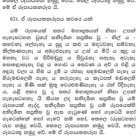
තෙලෙ රූපායතන නමුදු වෙයි, තෙල රූපධාතු නමුදු වේ.
මේ ඒ රූපායතනරූප යි.
621. ඒ රූපායතනරූපය කවරෙ යත්:
යම් රූපයෙක් සතර මහාභූතයන් නිසා උපන්
පැහැසටහන වූයේ සනිදර්‍ශන සප්‍රතිඝ වූ - නිල් ය -
කහවනැ ලේපැහැ ය සුදු ය කළු ය මඳටවනැ සම්වනැ
නිල්තණපැහැ ය අඹදළුපැහැ ය උස් ය මිටි ය කුදු ය
මහතැ වට ය පිරිමඬුලු ය සිවුරැසැ සඇසැ අටැසැ
සොළොසැසැ වළ ය ගොඩ ය සෙවණ ය අව් ය එළි ය
අඳුරු වලා ය හිම ය දුම් ය රජසැ සඳමඬලෙහි පැහැ ය
හිරුමඬලෙහි පැහැ ය තරුපැහැ ය කැටපත් මඬලෙහි
පැහැ ය මිණි සක් මුතු වෙරළුමණිපැහැ ය රන් රිදීපැහැ
ය, යළි අන්‍ය වූ ද සතර මහාභූතයන් නිසා උපන්
පැහැසටහනැ යි කියන ලද සනිදර්‍ශන සප්‍රතිඝ වූ යම්
රූපයෙක් ඇද්ද, සනිදර්‍ශන සප්‍රතිඝ වූ යම් රූපයෙක්හි
අනිදර්‍ශන සප්‍රතිඝ වූ ඇස ගැටුණේ හෝ ගැටෙයි හෝ
ගැටෙන්නේ හෝ ගැටේ නම් හෝ, තෙලෙ (රූසටහන)
රූප නමුදු වෙයි, තෙලෙ රූපායතන නමුදු වෙයි, තෙල
රූපධාතු නමුදු වේ. මේ ඒ රූපායතනරූප යි.