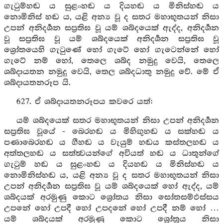
ගැටුම්හඬ ය සුළංහඬ ය දියහඬ ය මිනිස්හඬ ය
නොමිනිස් හඬ ය, යළි අන්‍ය වූ ද සතර මහාභූතයන් නිසා
උපන් අනිදර්‍ශන සප්‍රතිඝ වූ යම් ශබ්දයෙක් ඇද්ද, අනිදර්‍ශන
වූ සප්‍රතිඝ වූ යම් ශබ්දයෙක් අනිදර්‍ශන සප්‍රතිඝ වූ
ශ්‍රෝතයෙහි ගැටුණේ හෝ ගැටේ හෝ ගැටෙන්නේ හෝ
ගැටේ නම් හෝ, තෙලෙ ශබ්ද නමුදු වෙයි, තෙලෙ
ශබ්දායතන නමුදු වෙයි, තෙල ශබ්දධාතු නමුදු වේ. මේ ඒ
ශබ්දායතනරූප යි.
627. ඒ ශබ්දායතනරූපය කවරෙ යත්:
යම් ශබ්දයෙක් සතර මහාභූතයන් නිසා උපන් අනිදර්‍ශන
සප්‍රතිඝ වූයේ - බෙරහඬ ය මිහිඟුහඬ ය සක්හඬ ය
පණාබෙරහඬ ය ගීහඬ ය වැයුම් හඬය කස්තලහඬ ය
අත්තලහඬ ය සත්ත්‍වයන්ගේ අවියත් හඬ ය ධාතූන්ගේ
ගැටුම් හඬ ය සුළංහඬ ය දියහඬ ය මිනිස්හඬ ය
නොමිනිස්හඬ ය, යළි අන්‍ය වූ ද සතර මහාභූතයන් නිසා
උපන් අනිදර්‍ශන සප්‍රතිඝ වූ යම් ශබ්දයෙක් හෝ ඇද්ද, යම්
ශබ්දයක් අරමුණු කොට ශ්‍රෝතය නිසා සෝතසම්ඵස්සය
උපනේ හෝ උපදී හෝ උපදනේ හෝ උපදී නම් හෝ …
යම් ශබ්දයක් අරමුණු කොට ශ්‍රෝත්‍රය නිසා