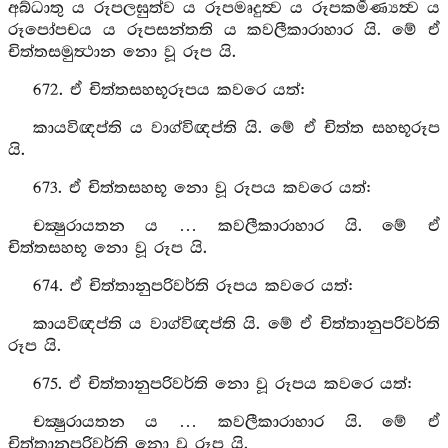
අබ්ධාතු ය රූපලඝුත්ව ය රූපමෘදුත්‍ව ය රූපකර්‍මණ්‍යත්‍ව ය
රූපෝපචය ය රූපසන්තති ය කවලීකාරාහාර යි. මේ ඒ
චිත්තසමුත්‍ථාන නො වූ රූප යි.
672. ඒ චිත්තසහභූරූපය කවරෙ යත්:
කායවිඥප්ති ය වාග්විඥප්ති යි. මේ ඒ චිත්ත සහභූරූප
යි.
673. ඒ චිත්තසහභූ නො වූ රූපය කවරෙ යත්:
චක්‍ෂුරායතන ය … කවලීකාරාහාර යි. මේ ඒ
චිත්තසහභූ නො වූ රූප යි.
674. ඒ චිත්තානුපරිවර්ති රූපය කවරෙ යත්:
කායවිඥප්ති ය වාග්විඥප්ති යි. මේ ඒ චිත්තානුපරිවර්ති
රූප යි.
675. ඒ චිත්තානුපරිවර්ති නො වූ රූපය කවරෙ යත්:
චක්‍ෂුරායතන ය … කවලීකාරාහාර යි. මේ ඒ
චිත්තානුපරිවර්ති නො වූ රූප යි.