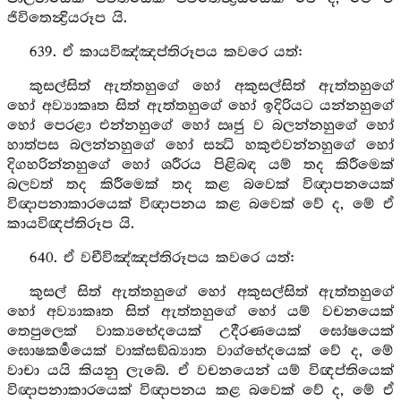
ජිවිතෙන්‍ද්‍රියරූප යි.
639. ඒ කායවිඤ්ඤප්තිරූපය කවරෙ යත්:
කුසල්සිත් ඇත්තහුගේ හෝ අකුසල්සිත් ඇත්තහුගේ
හෝ අව්‍යාකෘත සිත් ඇත්තහුගේ හෝ ඉදිරියට යන්නහුගේ
හෝ පෙරළා එන්නහුගේ හෝ ඍජු ව බලන්නහුගේ හෝ
හාත්පස බලන්නහුගේ හෝ සන්‍ධි හකුළුවන්නහුගේ හෝ
දිගහරින්නහුගේ හෝ ශරීරය පිළිබඳ යම් තද කිරීමෙක්
බලවත් තද කිරීමෙක් තද කළ බවෙක් විඥාපනයෙක්
විඥාපනාකාරයෙක් විඥාපනය කළ බවෙක් වේ ද, මේ ඒ
කායවිඥප්තිරූප යි.
640. ඒ වචීවිඤ්ඤප්තිරූපය කවරෙ යත්:
කුසල් සිත් ඇත්තහුගේ හෝ අකුසල්සිත් ඇත්තහුගේ
හෝ අව්‍යාකෘත සිත් ඇත්තහුගේ හෝ යම් වචනයෙක්
තෙපුලෙක් වාක්‍යභේදයෙක් උදීරණයෙක් ඝෝෂයෙක්
ඝොෂකර්‍මයෙක් වාක්සඞ්ඛ්‍යාත වාග්භේදයෙක් වේ ද, මේ
වාචා යයි කියනු ලැබේ. ඒ වචනයෙන් යම් විඥප්තියෙක්
විඥාපනාකාරයෙක් විඥාපනය කළ බවෙක් වේ ද, මේ ඒ