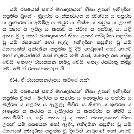
යම් රසයෙක් සතර මහාභූතයන් නිසා උපන් අනිදර්‍ශන
සප්‍රතිඝ වූයේ - මූලරස ය ස්කන්‍ධරස ය ත්‍වග්රස ය පත්‍රරස
ය පුෂ්පරස ය අම්බිල ය මධුර ය තික්ත ය කටුක ය ලවණ
ය ක්‍ෂාර ය ලපිල ය කසාව ය ස්වාදු ය අස්වාදු ය, යළි
අන්‍ය වූ ද සතර මහාභූතයන් නිසා උපන් අනිදර්‍ශන සප්‍රතිඝ
වූ යම් රසයෙක් හෝ ඇද්ද, අනිදර්‍ශන සප්‍රතිඝ වූ යම්
රසයෙක්හි අනිදර්‍ශන සප්‍රතිඝ වූ දිව ගැටුණේ හෝ ගැටේ
හෝ ගැටෙන්නේ හෝ ගැටේ නම් හෝ, තෙලෙ රස නමුදු
වෙයි, තෙලෙ රසායතන නමුදු වෙයි, තෙල රසධාතු නමුදු
වේ. මේ ඒ රසායතනරූප යි.
634. ඒ රසායතනරූපය කවරෙ යත්:
යම් රසයෙක් සතර මහාභූතයන් නිසා උපන් අනිදර්‍ශන
සප්‍රතිඝ වූයේ - මුල්රස ය කඳරස ය පොතුරස ය පත්රස ය
මල්රස ය පලරස ය ඇඹුලැ මිහිරැ ය තිත්ත ය කුළුරස ය
ලුණුරස ය කරරස ය ලපිලරස ය කසටරස ය මිහිරි ය
නොමිහිරි ය, යළි අන්‍ය වූ ද සතර මහාභූතයන් නිසා
උපන් යම් රසයෙක් හෝ ඇද්ද, අනිදර්‍ශන සප්‍රතිඝ වූ යම්
රසයෙක් අනිදර්‍ශන සප්‍රතිඝ වූ දිවෙහි ගැටුණේ හෝ ගැටේ