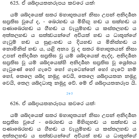
625. ඒ ශබ්දායතනරූපය කවරෙ යත්:
යම් ශබ්දයෙක් සතර මහාභූතයන් නිසා උපන් අනිදර්‍ශන
සප්‍රතිඝ වූයේ ද, - බෙරහඬ ය මිහිඟු හඬ ය සක්හඬ ය
පණාබෙරහඬ ය ගීහඬ ය වැයුම්හඬ ය කස්තලහඬ ය
අත්තලහඬ ය සත්ත්‍වයන්ගේ අවියත් හඬ ය ධාතූන්ගේ
ගැටුම් හඬ ය සුළංහඬ ය දියහඬ ය මිනිස්හඬ ය
නොමිනිස් හඬ ය, යළි අන්‍ය වූ ද සතර මහාභූතයන් නිසා
උපන් අනිදර්‍ශන සප්‍රතිඝ වූ යම් ශබ්දයෙක් ඇද්ද, අනිදර්‍ශන
සප්‍රතිඝ වූ යම් ශබ්දයෙක්හි අනිදර්‍ශන සප්‍රතිඝ වූ ශ්‍රෝතය
ගැටුණේ හෝ ගැටේ හෝ ගැටෙන්නේ හෝ ගැටේ නම්
හෝ, තෙලෙ ශබ්ද නමුදු වෙයි, තෙලෙ ශබ්දායතන නමුදු
වෙයි, තෙල ශබ්දධාතු නමුදු වේ. මේ ඒ ශබ්දායතනරූප යි.
295
626. ඒ ශබ්දායතනරූපය කවරෙ යත්:
යම් ශබ්දයෙක් සතර මහාභූතයන් නිසා උපන් අනිදර්‍ශන
සප්‍රතිඝ වූයේ - බෙරහඬ ය මිහිඟුහඬ ය සක්හඬ ය
පණාබෙරහඬ ය ගීහඬ ය වැයුම්හඬ ය කස්තලහඬ ය
අත්තලහඬ ය සත්ත්‍වයන්ගේ අවියත් හඬ ය ධාතූන්ගේ