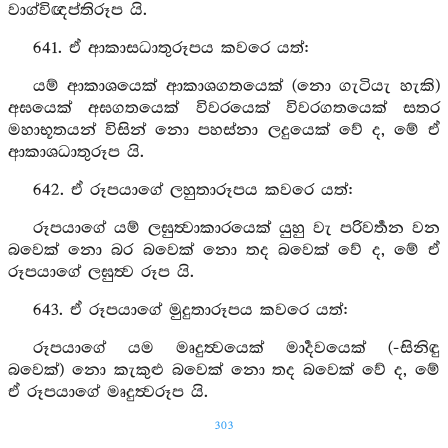
වාග්විඥප්තිරූප යි.
641. ඒ ආකාසධාතුරූපය කවරෙ යත්:
යම් ආකාශයෙක් ආකාශගතයෙක් (නො ගැටියැ හැකි)
අඝයෙක් අඝගතයෙක් විවරයෙක් විවරගතයෙක් සතර
මහාභූතයන් විසින් නො පහස්නා ලදුයෙක් වේ ද, මේ ඒ
ආකාශධාතුරූප යි.
642. ඒ රූපයාගේ ලහුතාරූපය කවරෙ යත්:
රූපයාගේ යම් ලඝුත්‍වාකාරයෙක් යුහු වැ පරිවර්‍තන වන
බවෙක් නො බර බවෙක් නො තද බවෙක් වේ ද, මේ ඒ
රූපයාගේ ලඝුත්‍ව රූප යි.
643. ඒ රූපයාගේ මුදුතාරූපය කවරෙ යත්:
රූපයාගේ යම මෘදුත්‍වයෙක් මාර්‍දවයෙක් (-සිනිඳු
බවෙක්) නො කැකුළු බවෙක් නො තද බවෙක් වේ ද, මේ
ඒ රූපයාගේ මෘදුත්‍වරූප යි.
303