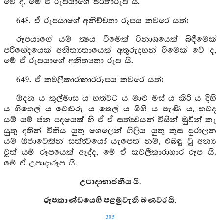
වේ ද, මේ ඒ රූපයාගේ ජරතාරූප යි.
648. ඒ රූපයාගේ අනිච්චතා රූපය කවරෙ යත්:
රූපයාගේ යම් ක්‍ෂය වීමෙක් විනාශයෙක් බිඳීමෙක්
පරිභේදයෙක් අනිත්‍යතායෙක් අතුරුදහන් වීමෙක් වේ ද,
මේ ඒ රූපයාගේ අනිත්‍යතා රූප යි.
649. ඒ කවලීකාරාහාරරූපය කවරෙ යත්:
ඕදන ය කුල්මාස ය හත්වට ය මාළු මස් ය කිරි ය දිහි
ය ගිතෙල් ය වෙඬරු ය තෙල් ය මිහි ය පැණි ය, තවද
යම් යම් ජන පදයෙක් හි ඒ ඒ සත්ත්‍වයන් විසින් මුවින් කෑ
යුතු දතින් විකිය යුතු ගෙලෙන් ගිලිය යුතු කුස පුරාලන
යම් ඔජාවෙකින් සත්ත්‍වයෝ යැපෙත් නම්, එබඳු වූ අන්‍ය
වූත් යම් රූපයෙක් ඇද්ද, මේ ඒ කවලීකාරාහාර රූප යි.
මේ ඒ උපාදාරූප යි.
උපාදාභාජනීය යි.
රූපකාණ්ඩයෙහි පළමුවැනි බණවර යි.
305