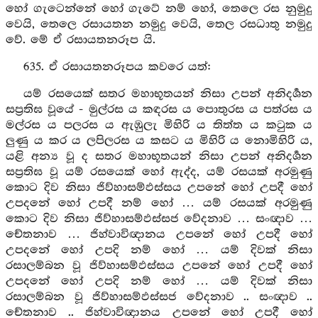
හෝ ගැටෙන්නේ හෝ ගැටේ නම් හෝ, තෙලෙ රස නුමුදු
වෙයි, තෙලෙ රසායතන නමුදු වෙයි, තෙල රසධාතු නමුදු
වේ. මේ ඒ රසායතනරූප යි.
635. ඒ රසායතනරූපය කවරෙ යත්:
යම් රසයෙක් සතර මහාභූතයන් නිසා උපන් අනිදර්‍ශන
සප්‍රතිඝ වූයේ - මුල්රස ය කඳරස ය පොතුරස ය පත්රස ය
මල්රස ය පලරස ය ඇඹුලැ මිහිරි ය තිත්ත ය කටුක ය
ලුණු ය කර ය ලපිලරස ය කසට ය මිහිරි ය නොමිහිරි ය,
යළි අන්‍ය වූ ද සතර මහාභූතයන් නිසා උපන් අනිදර්‍ශන
සප්‍රතිඝ වූ යම් රසයෙක් හෝ ඇද්ද, යම් රසයක් අරමුණු
කොට දිව නිසා ජිව්හාසම්ඵස්සය උපනේ හෝ උපදී හෝ
උපදනේ හෝ උපදී නම් හෝ … යම් රසයක් අරමුණු
කොට දිව නිසා ජිව්හාසම්ඵස්සජ වේදනාව … සංඥාව …
චේතනාව … ජිහ්වාවිඥානය උපනේ හෝ උපදී හෝ
උපදනේ හෝ උපදි නම් හෝ … යම් දිවක් නිසා
රසාලම්බන වූ ජිව්හාසම්ඵස්සය උපනේ හෝ උපදී හෝ
උපදනේ හෝ උපදි නම් හෝ … යම් දිවක් නිසා
රසාලම්බන වූ ජිව්හාසම්ඵස්සජ වේදනාව .. සංඥාව ..
චේතනාව .. ජිහ්වාවිඥානය උපනේ හෝ උපදී හෝ