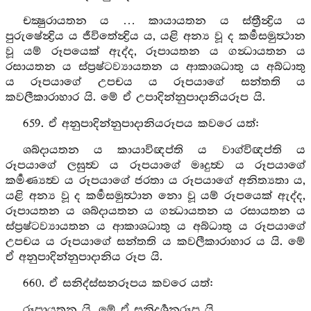
චක්‍ෂුරායතන ය … කායායතන ය ස්ත්‍රීන්‍ද්‍රිය ය
පුරුෂේන්‍ද්‍රිය ය ජීවිතේන්‍ද්‍රිය ය, යළි අන්‍ය වූ ද කර්‍මසමුත්‍ථාන
වූ යම් රූපයෙක් ඇද්ද, රූපායතන ය ගන්‍ධායතන ය
රසායතන ය ස්ප්‍රෂ්ටව්‍යායතන ය ආකාශධාතු ය අබ්ධාතු
ය රූපයාගේ උපචය ය රූපයාගේ සන්තති ය
කවලීකාරාහාර යි. මේ ඒ උපාදින්නුපාදානියරූප යි.
659. ඒ අනුපාදින්නුපාදානියරූපය කවරෙ යත්:
ශබ්දායතන ය කායාවිඥප්ති ය වාග්විඥප්ති ය
රූපයාගේ ලඝුත්‍ව ය රූපයාගේ මෘදුත්‍ව ය රූපයාගේ
කර්‍මණ්‍යත්‍ව ය රූපයාගේ ජරතා ය රූපයාගේ අනිත්‍යතා ය,
යළි අන්‍ය වූ ද කර්‍මසමුත්‍ථාන නො වූ යම් රූපයෙක් ඇද්ද,
රූපායතන ය ශබ්දායතන ය ගන්‍ධායතන ය රසායතන ය
ස්ප්‍රෂ්ටව්‍යායතන ය ආකාශධාතු ය අබ්ධාතු ය රූපයාගේ
උපචය ය රූපයාගේ සන්තති ය කවලීකාරාහාර ය යි. මේ
ඒ අනුපාදින්නුපාදානිය රූප යි.
660. ඒ සනිද්ස්සනරූපය කවරෙ යත්:
රූපායතන යි. මේ ඒ සනිදර්‍ශනරූප යි.