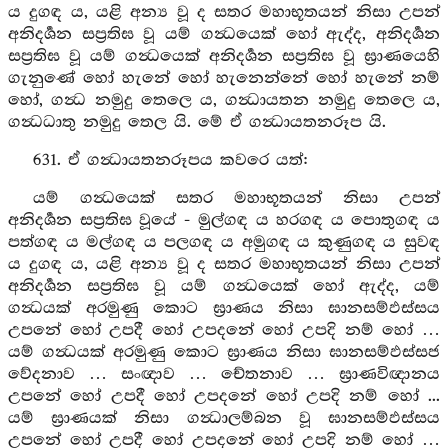
ය දුගඳ ය, යළි අන්‍ය වූ ද සතර මහාභූතයන් නිසා උපන්
අනිදර්‍ශන සප්‍රතිඝ වූ යම් ගන්‍ධයෙක් හෝ ඇද්ද, අනිදර්‍ශන
සප්‍රතිඝ වූ යම් ගන්‍ධයෙක් අනිදර්‍ශන සප්‍රතිඝ වූ ඝ්‍රාණයෙහි
ගැනුණේ හෝ හැනේ හෝ හැනෙන්නේ හෝ හැනේ නම්
හෝ, ගන්‍ධ නමුදු තෙලෙ ය, ගන්‍ධායතන නමුදු තෙලෙ ය,
ගන්‍ධධාතු නමුදු තෙල යි. මේ ඒ ගන්‍ධායතනරූප යි.
631. ඒ ගන්‍ධායතනරූපය කවරෙ යත්:
යම් ගන්‍ධයෙක් සතර මහාභූතයන් නිසා උපන්
අනිදර්‍ශන සප්‍රතිඝ වූයේ - මුල්ගඳ ය හරගඳ ය පොතුගඳ ය
පත්ගඳ ය මල්ගඳ ය පලගඳ ය අමුගඳ ය කුණුගඳ ය සුවඳ
ය දුගඳ ය, යළි අන්‍ය වූ ද සතර මහාභූතයන් නිසා උපන්
අනිදර්‍ශන සප්‍රතිඝ වූ යම් ගන්‍ධයෙක් හෝ ඇද්ද, යම්
ගන්‍ධයක් අරමුණු කොට ඝ්‍රාණය නිසා ඝානසම්ඵස්සය
උපනේ හෝ උපදී හෝ උපදනේ හෝ උපදි නම් හෝ …
යම් ගන්‍ධයක් අරමුණු කොට ඝ්‍රාණය නිසා ඝානසම්ඵස්සජ
වේදනාව … සංඥාව … චේතනාව … ඝ්‍රාණවිඥානය
උපනේ හෝ උපදී හෝ උපදනේ හෝ උපදි නම් හෝ ...
යම් ඝ්‍රාණයක් නිසා ගන්‍ධාලම්බන වූ ඝානසම්ඵස්සය
උපනේ හෝ උපදී හෝ උපදනේ හෝ උපදි නම් හෝ …