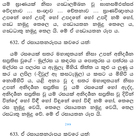
යම් ඝ්‍රාණයක් නිසා ගන්‍ධාලම්බන වූ ඝානසම්ඵස්සජ
වේදනාව … සංඥාව … චේතනාව … ඝ්‍රාණවිඥානය
උපනේ හෝ උපදි හෝ උපදනේ හෝ උපදි නම් හෝ,
ගන්‍ධ නමුදු තෙලෙ ය, ගන්‍ධායතන නමුදු තෙලෙ ය,
ගන්‍ධධාතු නමුදු තෙල යි. මේ ඒ ගන්‍ධායතන රූප ය.
632. ඒ රසායතනරූපය කවරෙ යත්:
යම් රසයෙක් සතර මහාභූතයන් නිසා උපන් අනිදර්‍ශන
සප්‍රතිඝ වූයේ - මුල්රස ය කඳරස ය පොතුරස ය පත්රස ය
මල්රස ය පලරස ය ඇඹුලැ මිහිරැ තිත්ත ය කුළු ය ලුණු ය
කර ය ලපිල (-දිවුල් ඈ කසටැඹුල) ය කසට ය මිහිරි ය
නොමිහිරි ය, යළි අන්‍ය වූ ද සතර මහාභූතයන් නිසා
උපන් අනිදර්‍ශන සප්‍රතිඝ වූ යම් රසයෙක් හෝ ඇද්ද,
අනිදර්‍ශන සප්‍රතිඝ වූ යම් රසයක් අනිදර්‍ශන සප්‍රතිඝ වූ දිවින්
වින්දේ හෝ විඳී හෝ විඳුනේ හෝ විඳි නම් හෝ, තෙලෙ
රස නුමුදු වෙයි, තෙලෙ රසායතන නමුදු වෙයි, තෙල
රසධාතු නමුදු වේ. මේ ඒ රසායතන රූප යි.
299
633. ඒ රසායතනරූපය කවරෙ යත්: