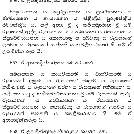
656. ඒ උපාදින්නරූපය කවරෙ යත්:
චක්‍ෂුරායතන ය ශ්‍රෝත්‍රායතන ය ඝ්‍රාණායතන ය
ජිහ්වායතන ය කායායතන ය ස්ත්‍රීන්‍ද්‍රිය පුරුෂේන්‍ද්‍රිය
ජීවිතේන්‍ද්‍රිය ය, යළි අන්‍ය වූ ද කර්‍මසමුත්‍ථාන වූ යම්
රූපයෙක් ඇද්ද, රූපායතන ය ගන්‍ධායතන ය රසායතන ය
ස්ප්‍රෂ්ටව්‍යායතන ය අකාශධාතු ය අබ්ධාතු ය රූපයාගේ
උපචය ය රූපයාගේ සන්තති ය කවලීකාරාහාර යි. මේ ඒ
උපාදින්න රූප යි.
657. ඒ අනුපාදින්නරූපය කවරෙ යත්:
ශබ්දායතන ය කායවිඥප්ති ය වාග්විඥප්ති ය
රූපයාගේ ලඝුත්‍ව ය රූපායගේ මෘදුත්‍ව ය රූපයාගේ
කර්‍මණ්‍යත්‍ව ය රූපයාගේ ජරතා ය රූපයාගේ අනිත්‍යතා ය,
යළි අන්‍ය වූ ද කර්‍මසමුත්‍ථාන නො වූ යම් රූපයෙක් ඇද්ද,
රූපායතන ය ගන්‍ධායතන ය රසායතන ය
ස්ප්‍රෂ්ටව්‍යායතන ය අකාශධාතු ය රූපයාගේ උපචය ය
රූපායගේ සන්තති ය කවලීකාරාහාර යි. මේ ඒ
අනුපාදින්නරූප යි.
658. ඒ උපාදින්නුපාදානියරූපය කවරෙ යත්: