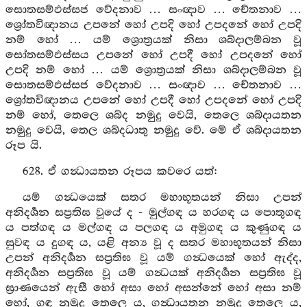
සොතසම්ඵස්සජ වේදනාව … සංඥාව … චේතනාව …
ශ්‍රෝතවිඥානය උපනේ හෝ උපදි හෝ උපදනේ හෝ උපදි
නම් හෝ … යම් ශ්‍රොත්‍රයක් නිසා ශබ්දාලම්බන වූ
සෝතසම්ඵස්සය උපනේ හෝ උපදී හෝ උපදනේ හෝ
උපදි නම් හෝ … යම් ශ්‍රොත්‍රයක් නිසා ශබ්දාලම්බන වූ
සොතසම්ඵස්සජ වේදනාව … සංඥාව … චේතනාව …
ශ්‍රෝතවිඥානය උපනේ හෝ උපදී හෝ උපදනේ හෝ උපදි
නම් හෝ, තෙලෙ ශබ්ද නමුදු වෙයි, තෙලෙ ශබ්දායතන
නමුදු වෙයි, තෙල ශබ්දධාතු නමුදු වේ. මේ ඒ ශබ්දායතන
රූප යි.
628. ඒ ගන්‍ධායතන රූපය කවරෙ යත්:
යම් ගන්‍ධයෙක් සතර මහාභූතයන් නිසා උපන්
අනිදර්‍ශන සප්‍රතිඝ වූයේ ද - මුල්ගඳ ය හරගඳ ය පොතුගඳ
ය පත්ගඳ ය මල්ගඳ ය පලගඳ ය අමුගඳ ය කුණුගඳ ය
සුවඳ ය දුගඳ ය, යළි අන්‍ය වූ ද සතර මහාභූතයන් නිසා
උපන් අනිදර්‍ශන සප්‍රතිඝ වූ යම් ගන්‍ධයෙක් හෝ ඇද්ද,
අනිදර්‍ශන සප්‍රතිඝ වූ යම් ගන්‍ධයක් අනිදර්‍ශන සප්‍රතිඝ වූ
ඝ්‍රාණයෙන් ඇසී හෝ අසා හෝ අසන්නේ හෝ අසා නම්
හෝ, ගඳ නුමුදු තෙලෙ ය, ගන්‍ධායතන නමුදු තෙලෙ ය,