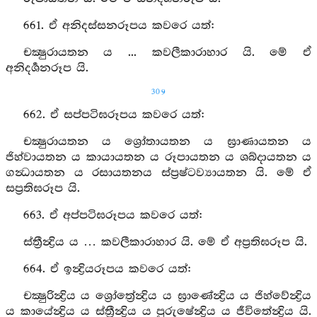
661. ඒ අනිදස්සනරූපය කවරෙ යත්:
චක්‍ෂුරායතන ය ... කවලීකාරාහාර යි. මේ ඒ
අනිදර්‍ශනරූප යි.
309
662. ඒ සප්පටිඝරූපය කවරෙ යත්:
චක්‍ෂුරායතන ය ශ්‍රෝතායතන ය ඝ්‍රාණායතන ය
ජිහ්වායතන ය කායායතන ය රූපායතන ය ශබ්දායතන ය
ගන්‍ධායතන ය රසායතනය ස්ප්‍රෂ්ටව්‍යායතන යි. මේ ඒ
සප්‍රතිඝරූප යි.
663. ඒ අප්පටිඝරූපය කවරෙ යත්:
ස්ත්‍රීන්‍ද්‍රිය ය … කවලීකාරාහාර යි. මේ ඒ අප්‍රතිඝරූප යි.
664. ඒ ඉන්‍ද්‍රියරූපය කවරෙ යත්:
චක්‍ෂුරින්‍ද්‍රිය ය ශ්‍රෝත්‍රේන්‍ද්‍රිය ය ඝ්‍රාණේන්‍ද්‍රිය ය ජිහ්වේන්‍ද්‍රිය
ය කායේන්‍ද්‍රිය ය ස්ත්‍රීන්‍ද්‍රිය ය පුරුෂේන්‍ද්‍රිය ය ජීවිතේන්‍ද්‍රිය යි.