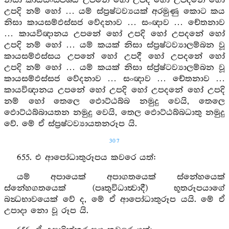
නිසා කායසංස්පර්‍ශය උපනේ හෝ උපදී හෝ උපදනේ හෝ
උපදි නම් හෝ … යම් ස්ප්‍රෂ්ටව්‍යයක් අරමුණු කොට කය
නිසා කායසම්ඵස්සජ වේදනාව … සංඥාව … චේතනාව
… කායවිඥානය උපනේ හෝ උපදි හෝ උපදනේ හෝ
උපදි නම් හෝ … යම් කයක් නිසා ස්ප්‍රෂ්ටව්‍යාලම්බන වූ
කායසම්ඵස්සය උපනේ හෝ උපදී හෝ උපදනේ හෝ
උපදි නම් හෝ … යම් කයක් නිසා ස්ප්‍ර්ෂ්ටව්‍යාලම්බන වූ
කායසම්ඵස්සජ වේදනාව … සංඥාව … චේතනාව …
කායවිඥානය උපනේ හෝ උපදි හෝ උපදනේ හෝ උපදි
නම් හෝ තෙලෙ ඵොට්ඨබ්බ නමුදු වෙයි, තෙලෙ
ඵොට්ඨබ්බායතන නමුදු වෙයි, තෙල ඵොට්ඨබ්බධාතු නමුදු
වේ. මේ ඒ ස්ප්‍රෂ්ටව්‍යායතනරූප යි.
307
655. එ ආපෝධාතුරූපය කවරෙ යත්:
යම් අපායෙක් අපාගතයෙක් ස්නේහයෙක්
ස්නේහගතයෙක් (පෘතුවිධාත්‍වාදී) භූතරූපයාගේ
බන්‍ධභාවයෙක් වේ ද, මේ ඒ ආපෝධාතුරූප යයි. මේ ඒ
උපාදා නො වූ රූප යි.