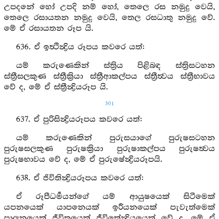
උපදනේ හෝ උපදි නම් හෝ, තෙලෙ රස නමුදු වෙයි,
තෙලෙ රසායතන නමුදු වෙයි, තෙල රසධාතු නමුදු වේ.
මේ ඒ රසායතන රූප යි.
636. ඒ ඉත්‍ථින්‍ද්‍රිය රූපය කවරෙ යත්:
යම් කරුණෙකින් ස්ත්‍රිය පිළිබඳ ස්ත්‍රිසටහන
ස්ත්‍රීසලකුණ ස්ත්‍රීක්‍රියා ස්ත්‍රීආකල්පය ස්ත්‍රීත්‍වය ස්ත්‍රීභාවය
වේ ද, මේ ඒ ස්ත්‍රීන්‍ද්‍රියරූප යි.
301
637. ඒ පුරිසින්‍ද්‍රියරූපය කවරෙ යත්:
යම් කරුණෙකින් පුරුසයාගේ පුරුෂසටහන
පුරුෂසලකුණ පුරුෂක්‍රියා පුරුෂාකල්පය පුරුෂත්‍වය
පුරුෂභාවය වේ ද, මේ ඒ පුරුෂේන්‍ද්‍රියරූපයි.
638. ඒ ජිවිතින්‍ද්‍රියරූපය කවරෙ යත්:
ඒ රූපීධර්‍මයන්ගේ යම් ආයුෂයෙක් සිටීමෙක්
යපනයෙක් යාපනෙයක් ඉරීයනයෙක් පැවැත්මෙක්
පාලනයෙක් ජීවිතයෙක් ජීවිතේන්‍ද්‍රියයෙක් වේ ද, මේ ඒ