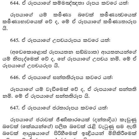
644. ඒ රූපයාගේ කම්මඤ්ඤතා රූපය කවරෙ යත්:
රූපයාගේ යම් කර්‍මණ්‍ය බවෙක් කර්‍මණ්‍යත්‍වයෙක්
කර්‍මණ්‍යභාවයෙක් වේ ද, මේ ඒ රූපයාගේ කර්‍මණ්‍යතාරූප
යි.
645. ඒ රූපයාගේ උපචයරූපය කවරෙ යත්:
(අඩෙකොළොස් රූපායතන සඞ්ඛ්‍යාත) ආයතනයන්ගේ
යම් නිපැද්මෙක් වේ ද, හේ රූපයාගේ උපචය නමි. මේ ඒ
රූපයාගේ උපචයරූප යි.
646. ඒ රූපයාගේ සන්තතිරූපය කවරෙ යත්:
රූපයාගේ යම් වැඩීමෙක් වේ ද, ඒ රූපයාගේ සන්තති
නමි. මේ ඒ රූපයාගේ සන්තතිරූප යි.
647. ඒ රූපයාගේ ජරතාරූපය කවරෙ යත්:
රූපයාගේ ජරාවක් ජීර්‍ණාකාරයෙක් (දන්තාදිය) කැඩුණු
බවෙක් (කේශයන්ගේ) පලිත බවෙක් රැළි වැටුණු සම ඇති
බවෙක් ආයුෂයාගේ පිරිහීමෙක් ඉන්‍ද්‍රියයන් මිහිකිරීමෙක්