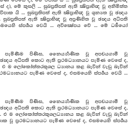
ණ වෙසේ ද), මේ විපාක යි ... සුඛප්‍රතිපත් ඇති ක්‍ෂිප්‍රාභිඥ
මේ කුසලි ... සුඛප්‍රතිපත් ඇති ක්‍ෂිප්‍රාභිඥ වූ අනිමිත්ත
... සුඛප්‍රතිපත් ඇති ක්‍ෂිප්‍රාභිඥ වූ ශුන්‍යත වූ ඡන්‍දය
තිපත් ඇති ක්‍ෂිප්‍රාභිඥ වූ අප්‍රණිහිත වූ ඡන්‍දය අධිපති
ි ස්පර්‍ශය වෙයි ... අවික්‍ෂේපය වේ ... මේ ධර්‍මයෝ
ට පැමිණීම පිණිස, නෛර්‍ය්‍යාණික වූ අපචයගාමී වූ
ඡන්‍දය අධිපති කොට ඇති ප්‍රථමධ්‍යානයට පැමිණ වෙසේ ද,
 යි. එ ම ලෝකෝත්තරකුශල ධ්‍යානය කළ බැවින් වැඩු බැවින්
‍රථමධ්‍යානයට පැමිණ වෙසේ ද, එසමයෙහි ස්පර්‍ශය වෙයි ...
ට පැමිණීම පිණිස, නෛර්‍ය්‍යාණික වූ අපචයගාමී වූ
ඡන්‍දය අධිපති කොට ඇති ප්‍රථමධ්‍යානයට පැමිණ වෙසේ ද,
 යි. එ ම ලෝකෝත්තරකුශලධ්‍යානය කළ බැවින් වැඩු බැවින්
ාක වූ ප්‍රථමධ්‍යානයට පැමිණ වෙසේ ද, එසමයෙහි ස්පර්‍ශය