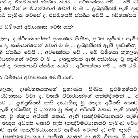
ේ ද, එසමයෙහි ස්පර්‍ශය වෙයි ... අවික්‍ෂේපය වේ ... 
ු හෙයින් කාමයන්ගෙන් වෙන් ව ම ... දුඃඛප්‍රතිපත් ඇති දන
නයට පැමිණ වෙසේ ද, එසමයෙහි ස්පර්‍ශය වෙයි ... අවික්‍ෂේපය 
ර ධර්‍මයෝ අව්‍යාකෘත වෙති යත්:
කැ දෘෂ්ටිගතයන්ගේ ප්‍රහාණය පිණිස, ප්‍රථම භූමියට පැම
ා ද, කාමයන්ගෙන් වෙන් ව ම ... දුඃඛප්‍රතිපත් ඇති දන්‍ධාභ
ි ස්පර්‍ශය වෙයි ... අවික්‍ෂේපය වේ ... මේ ධර්‍මයෝ 
න්ගෙන් වෙන් ව ම ... දුඃඛප්‍රතිපත් ඇති දන්‍ධාභිඥ වූ අප්‍
ද, එසමයෙහි ස්පර්‍ශය වෙයි ... අවික්‍ෂේපය වේ ... මේ ධර්‍
ර ධර්‍මයෝ අව්‍යාකෘත වෙති යත්:
ෙකැ දෘෂ්ටිගතයන්ගේ ප්‍රහාණය පිණිස, ප්‍රථමභූමිය
‍යානය වඩා ද, විතර්‍ක විචාරයන්ගේ සන්හිඳීමෙන් ... ද්විතී
ානයට ... දුඃඛප්‍රතිපත් ඇති දන්‍ධාභිඥ වූ ඡන්‍දය අධිප
ත් ඇති දන්‍ධාභිඥ වූ ශුන්‍යත වූ ඡන්‍දය අධිපති කොට ඇති (පඤ
භිඥ වූ ඡන්‍දය අධිපති කොට ඇති (පඤ්චමධ්‍යානයට පැමිණ ව
‍්ස සහගතා
ූ ඡන්‍දය අධිපති කොට ඇති (පඤ්චමධ්‍යානයට පැමිණ වෙසේ ද) 
 ඇති (පඤ්චමධ්‍යානයට පැමිණ වෙසේ ද) මේ කුසලි ... දුඃඛප්
ඛා සහගතා
පඤ්චමධ්‍යානයට පැමිණ වෙසේ ද) මේ විපාක යි. එසමයෙහි