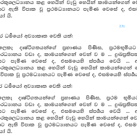
ශලධ්‍යානය කළ හෙයින් වැඩු හෙයින් කාමයන්ගෙන් වෙන් ව ම 
ට ඇති විපාක වූ ප්‍රථමධ්‍යානයට පැමිණ වෙසේ ද, එසමයෙ
ෝ යි.
231
ර ධර්‍මයෝ අව්‍යාකෘත වෙති යත්:
ෙකැ දෘෂ්ටිගතයන්ගේ ප්‍රහාණය පිණිස, ප්‍රථමභූමිය
‍යානය වඩා ද, කාමයන්ගෙන් වෙන් ව ම ... දුඃඛප්‍රතිපත්
යානයට පැමිණ වෙසේ ද, එසමයෙහි ස්පර්‍ශය වෙයි ..
ශලධ්‍යානය කළ හෙයින් වැඩු හෙයින් කාමයන්ගෙන් වෙන් ව
පාක වූ ප්‍රථමධ්‍යානයට පැමිණ වෙසේ ද, එසමයෙහි ස්පර්‍ශය 
ර ධර්‍මයෝ අව්‍යාකෘත වෙති යත්:
ෙකැ දෘෂ්ටිගතයන්ගේ ප්‍රහාණය පිණිස, ප්‍රථම භූමිය
‍යානය වඩා ද, කාමයන්ගෙන් වෙන් ව ම ... දුඃඛප්‍රතිපත්
යානයට පැමිණ වෙසේ ද, එසමයෙහි ස්පර්‍ශය වෙයි ..
ශලධ්‍යානය කළ හෙයින් වැඩු හෙයින් කාමයන්ගෙන් වෙන් ව ම ..
 ඇති විපාක වූ ප්‍රථමධ්‍යානයට පැමිණ වෙසේ ද, එසමයෙහි 
ෝ යි.