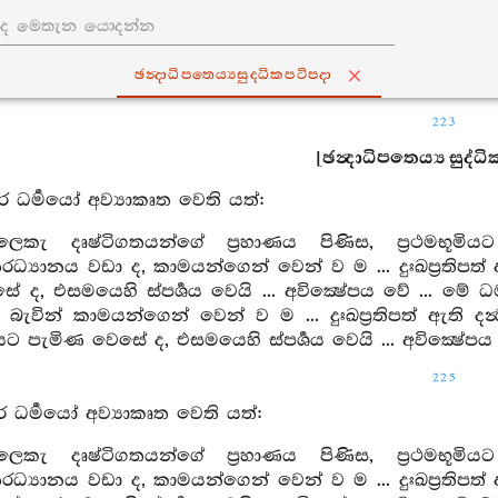
ඡන්‍දාධිපතෙය්‍යසුද‍්ධිකපටිපදා
223
[ඡන්‍දාධිපතෙය්‍ය සුද්ධ
ර ධර්‍මයෝ අව්‍යාකෘත වෙති යත්:
ෙකැ දෘෂ්ටිගතයන්ගේ ප්‍රහාණය පිණිස, ප්‍රථමභූමිය
‍යානය වඩා ද, කාමයන්ගෙන් වෙන් ව ම ... දුඃඛප්‍රතිපත් ඇ
ේ ද, එසමයෙහි ස්පර්‍ශය වෙයි ... අවික්‍ෂේපය වේ ... 
ු බැවින් කාමයන්ගෙන් වෙන් ව ම ... දුඃඛප්‍රතිපත් ඇති දන
නයට පැමිණ වෙසේ ද, එසමයෙහි ස්පර්‍ශය වෙයි ... අවික්‍ෂේපය 
225
ර ධර්‍මයෝ අව්‍යාකෘත වෙති යත්:
ෙකැ දෘෂ්ටිගතයන්ගේ ප්‍රහාණය පිණිස, ප්‍රථමභූමිය
‍යානය වඩා ද, කාමයන්ගෙන් වෙන් ව ම ... දුඃඛප්‍රතිපත් ඇ