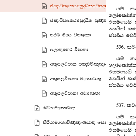
ඡන්‍දාධිපතෙය්‍යසුද‍්ධිකපටිපදා
යම් කල
ලෝකෝත්තරධ
ඡන්‍දාධිපතෙය්‍යසුද‍්ධික සුඤ‍්ඤතා
එසමයෙහි ස
හෙයින් කාම
පඨම මග‍්ග විපාකො
ස්පර්‍ශය වෙ
536. කව
ලොකුත‍්තර විපාකා
යම් කල
අකුසලවිපාක පඤ‍්චවිඤ‍්ඤාණානි
ලෝකෝත්තරධ
එසමයෙහි ස
හෙයින් කාම
අකුසලවිපාකා මනොධාතු
ස්පර්‍ශය වෙ
අකුසලවිපාකා අව්‍යාකතා
537. කව
කිරියාමනොධාතු
යම් කල
කිරියාමනොවිඤ‍්ඤාණධාතු සොමනස‍්සසහගතචි
ලෝකෝත්තරධ
එසමයෙහි ස