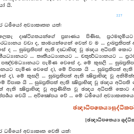
ෝ යි.
227
ර ධර්‍මයෝ අව්‍යාකෘතහ යත්:
ෙකැ දෘෂ්ටිගතයන්ගේ ප්‍රහාණය පිණිස, ප්‍රථමභූමිය
‍යානය වඩා ද, කාමයන්ගෙන් වෙන් ව ම ... දුඃඛප්‍රතිපත් ඇති
ද ... සුඛප්‍රතිපත් ඇති දන්‍ධාභිඥ වූ ඡන්‍දය අධිපති කොට ඇති
තීයධ්‍යානයට ... තෘතීයධ්‍යානයට ... චතුර්‍ත්‍ථධ්‍යානයට ... ප්‍රථ
්චමධ්‍යානයට පැමිණ වෙසේ ද, මේ කුසලි ... සුඛප්‍රතිපත් ඇ
ානයට පැමිණ වෙසේ ද), මේ විපාක යි ... සුඛප්‍රතිපත් ඇති 
 ද), මේ කුසලි ... සුඛප්‍රතිපත් ඇති ක්‍ෂිප්‍රාභිඥ වූ අ
ේ විපාක යි ... සුඛප්‍රතිපත් ඇති ක්‍ෂිප්‍රාභිඥ වූ ඡන්‍දය
රතිපත් ඇති ක්‍ෂිප්‍රාභිඥ වූ අප්‍රණිහිත වූ ඡන්‍දය අධිප
ර්‍ශය වෙයි ... අවික්‍ෂේපය වේ ... මේ ධර්‍මයෝ අව්‍යාකෘතයෝ
ඡන්‍දාධිපතෙය්‍යසුද්ධිකපට
[ඡන්‍දාධිපතෙය්‍ය ශුද්ධ
ර ධර්‍මයෝ අව්‍යාකෘත වෙති යත්: