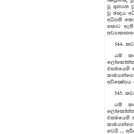
ක්‍ෂිප්‍රාභ
වූ ශුන්‍යත 
වූ ඡන්‍දය අ
අධිපති කොට
කොට ඇති (
අව්‍යාකෘතය
544. කව
යම් කල
ලෝකෝත්තරධ්
එසමයෙහි ස්
කාමයන්ගෙන්
අවික්‍ෂේපය
545. කව
යම් කල
ලෝකෝත්තරධ්
එසමයෙහි ස්
කාමයන්ගෙන්
වෙයි ... අව