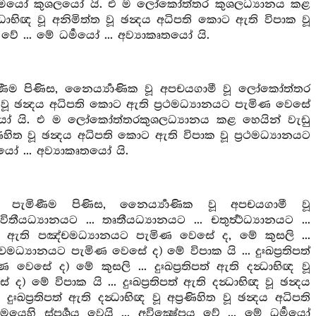
මේ ධර්‍මයෝ කුශලයෝ යි. එ ම ලෝකෝත්තර කුශලධ්‍යානය කළ
්‍ධාභිඥ වූ අනිමිත්ත වූ ඡන්‍දය අධිපති කොට ඇති විපාක වූ
වේ ... මේ ධර්‍මයෝ ... අව්‍යාකෘතයෝ යි.
ිණීම පිණිස, නෛර්‍ය්‍යාණික වූ අපචයගාමී වූ ලෝකෝත්තර
ිඥ වූ ඡන්‍දය අධිපති කොට ඇති ප්‍රථමධ්‍යානයට පැමිණ වෙසේ
කුශලයෝ යි. එ ම ලෝකෝත්තරකුශලධ්‍යානය කළ හෙයින් වැඩු
රණිහිත වූ ඡන්‍දය අධිපති කොට ඇති විපාක වූ ප්‍රථමධ්‍යානයට
මයෝ ... අව්‍යාකෘතයෝ යි.
ට පැමිණීම පිණිස, නෛර්‍ය්‍යාණික වූ අපචයගාමී වූ
යධ්‍යානයට ... තෘතීයධ්‍යානයට ... චතුර්‍ත්‍ථධ්‍යානයට ...
ති කොට ඇති පඤ්චමධ්‍යානයට පැමිණ වෙසේ ද, මේ කුසලි ...
්චමධ්‍යානයට පැමිණ වෙසේ ද) මේ විපාක යි ... දුඃඛප්‍රතිපත්
ෙසේ ද) මේ කුසලි ... දුඃඛප්‍රතිපත් ඇති දන්‍ධාභිඥ වූ
මේ විපාක යි ... දුඃඛප්‍රතිපත් ඇති දන්‍ධාභිඥ වූ ඡන්‍දය
‍රතිපත් ඇති දන්‍ධාභිඥ වූ අප්‍රණිහිත වූ ඡන්‍දය අධිපති
 ස්පර්‍ශය වෙයි ... අවික්‍ෂේපය වේ ... මේ ධර්‍මයෝ