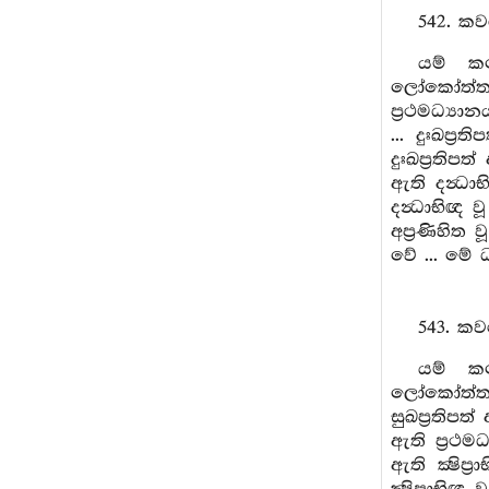
542. කව
යම් කල
ලෝකෝත්තරධ්
ප්‍රථමධ්‍ය
... දුඃඛප්
දුඃඛප්‍රතිප
ඇති දන්‍ධා
දන්‍ධාභිඥ 
අප්‍රණිහිත
වේ ... මේ 
543. කව
යම් කල
ලෝකෝත්තරධ්
සුඛප්‍රතිපත
ඇති ප්‍රථමධ
ඇති ක්‍ෂිප