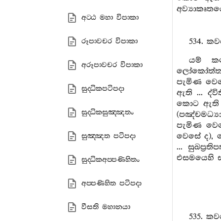
අව්‍යාකෘතය
අට‍්ඨ මහා විපාකා
534. කව
රූපාවචර විපාකා
යම් කල
අරූපාවචර විපාකා
ලෝකෝත්තරධ්
පැමිණ වෙසේ 
සුද‍්ධිකපටිපදා
ඇති ... ද්වි
කොට ඇති පඤ
සුද‍්ධිකසුඤ‍්ඤතං
(පඤ්චමධ්‍ය
පැමිණ වෙසේ
වෙසේ ද), ම
සුඤ‍්ඤත පටිපදා
... සුඛප්‍
එසමයෙහි ස්ප
සුද‍්ධිකඅප‍්පණිහිතං
අප‍්පණිහිත පටිපදා
වීසති මහානයා
535. කව