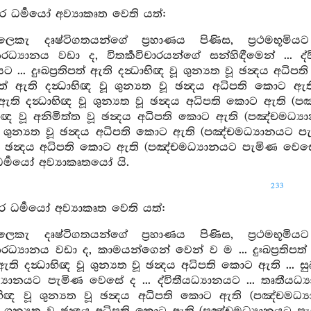
ර ධර්‍මයෝ අව්‍යාකෘත වෙති යත්:
ෙකැ දෘෂ්ටිගතයන්ගේ ප්‍රහාණය පිණිස, ප්‍රථමභූමිය
‍යානය වඩා ද, විතර්‍කවිචාරයන්ගේ සන්හිඳීමෙන් ... ද්විතීය
ානයට ... දුඃඛප්‍රතිපත් ඇති දන්‍ධාභිඥ වූ ශුන්‍යත වූ ඡන්‍
‍රතිපත් ඇති දන්‍ධාභිඥ වූ ශුන්‍යත වූ ඡන්‍දය අධිපති කො
ත් ඇති දන්‍ධාභිඥ වූ ශුන්‍යත වූ ඡන්‍දය අධිපති කොට ඇති (ප
භිඥ වූ අනිමිත්ත වූ ඡන්‍දය අධිපති කොට ඇති (පඤ්චමධ්‍යා
වූ ශුන්‍යත වූ ඡන්‍දය අධිපති කොට ඇති (පඤ්චමධ්‍යානයට පැමි
 වූ ඡන්‍දය අධිපති කොට ඇති (පඤ්චමධ්‍යානයට පැමිණ වෙසේ ද
ධර්‍මයෝ අව්‍යාකෘතයෝ යි.
233
ර ධර්‍මයෝ අව්‍යාකෘත වෙති යත්:
ෙකැ දෘෂ්ටිගතයන්ගේ ප්‍රහාණය පිණිස, ප්‍රථමභූමිය
‍යානය වඩා ද, කාමයන්ගෙන් වෙන් ව ම ... දුඃඛප්‍රතිපත් ඇති
් ඇති දන්‍ධාභිඥ වූ ශුන්‍යත වූ ඡන්‍දය අධිපති කොට ඇති ... සුඛ
්‍යානයට පැමිණ වෙසේ ද ... ද්විතීයධ්‍යානයට ... තෘතීයධ්‍යානයට 
්‍රාභිඥ වූ ශුන්‍යත වූ ඡන්‍දය අධිපති කොට ඇති (පඤ්චමධ්