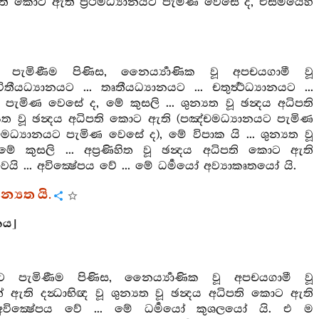
අධිපති කොට ඇති ප්‍රථමධ්‍යානයට පැමිණ වෙසේ ද, එසමයෙහි
ට පැමිණීම පිණිස, නෛර්‍ය්‍යාණික වූ අපචයගාමී වූ
ධ්‍යානයට ... තෘතීයධ්‍යානයට ... චතුර්‍ත්‍ථධ්‍යානයට ...
යට පැමිණ වෙසේ ද, මේ කුසලි ... ශුන්‍යත වූ ඡන්‍දය අධිපති
යත වූ ඡන්‍දය අධිපති කොට ඇති (පඤ්චමධ්‍යානයට පැමිණ
මධ්‍යානයට පැමිණ වෙසේ ද), මේ විපාක යි ... ශුන්‍යත වූ
කුසලි ... අප්‍රණිහිත වූ ඡන්‍දය අධිපති කොට ඇති
ි ... අවික්‍ෂේපය වේ ... මේ ධර්‍මයෝ අව්‍යාකෘතයෝ යි.
න්‍යත යි.
ාකය]
ට පැමිණීම පිණිස, නෛර්‍ය්‍යාණික වූ අපචයගාමී වූ
 ඇති දන්‍ධාභිඥ වූ ශුන්‍යත වූ ඡන්‍දය අධිපති කොට ඇති
. අවික්‍ෂේපය වේ ... මේ ධර්‍මයෝ කුශලයෝ යි. එ ම