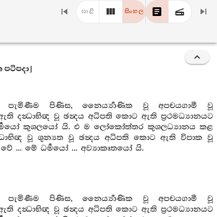
පාළි
සිංහල
ික පටිපදා]
ට පැමිණීම පිණිස, නෛර්‍ය්‍යාණික වූ අපචයගාමී වූ
ති දන්‍ධාභිඥ වූ ඡන්‍දය අධිපති කොට ඇති ප්‍රථමධ්‍යානයට
මේ ධර්‍මයෝ කුශලයෝ යි. එ ම ලෝකෝත්තර කුශලධ්‍යානය කළ
්‍ධාභිඥ වූ ශුන්‍යත වූ ඡන්‍දය අධිපති කොට ඇති විපාක වූ
වේ ... මේ ධර්‍මයෝ ... අව්‍යාකෘතයෝ යි.
ට පැමිණීම පිණිස, නෛර්‍ය්‍යාණික වූ අපචයගාමී වූ
ති දන්‍ධාභිඥ වූ ඡන්‍දය අධිපති කොට ඇති ප්‍රථමධ්‍යානයට