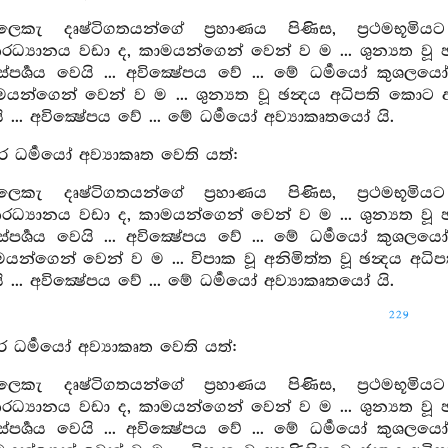
ෙකැ දෘෂ්ටිගතයන්ගේ ප්‍රහාණය පිණිස, ප්‍රථමභූමිය
්‍යානය වඩා ද, කාමයන්ගෙන් වෙන් ව ම ... ශුන්‍යත වූ ඡ
්පර්‍ශය වෙයි ... අවික්‍ෂේපය වේ ... මේ ධර්‍මයෝ කු
යන්ගෙන් වෙන් ව ම ... ශුන්‍යත වූ ඡන්‍දය අධිපති කොට
යි ... අවික්‍ෂේපය වේ ... මේ ධර්‍මයෝ අව්‍යාකෘතයෝ යි.
ර ධර්‍මයෝ අව්‍යාකෘත වෙති යත්:
ෙකැ දෘෂ්ටිගතයන්ගේ ප්‍රහාණය පිණිස, ප්‍රථමභූමිය
්‍යානය වඩා ද, කාමයන්ගෙන් වෙන් ව ම ... ශුන්‍යත වූ ඡ
්පර්‍ශය වෙයි ... අවික්‍ෂේපය වේ ... මේ ධර්‍මයෝ කු
යන්ගෙන් වෙන් ව ම ... විපාක වූ අනිමිත්ත වූ ඡන්‍දය අ
යි ... අවික්‍ෂේපය වේ ... මේ ධර්‍මයෝ අව්‍යාකෘතයෝ යි.
229
ර ධර්‍මයෝ අව්‍යාකෘත වෙති යත්:
ෙකැ දෘෂ්ටිගතයන්ගේ ප්‍රහාණය පිණිස, ප්‍රථමභූමිය
ත‍්තං
්‍යානය වඩා ද, කාමයන්ගෙන් වෙන් ව ම ... ශුන්‍යත වූ ඡ
්පර්‍ශය වෙයි ... අවික්‍ෂේපය වේ ... මේ ධර්‍මයෝ කු