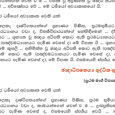
යන්ගෙන් වෙන් ව ම ... විපාක වූ අප්‍රණිහිත වූ ඡන්‍දය 
්තං
යි ... අවික්‍ෂේපය වේ ... මේ ධර්‍මයෝ අව්‍යාකෘතයෝ යි.
ර ධර්‍මයෝ අව්‍යාකෘත වෙති යත්:
ෙකැ දෘෂ්ටිගතයන්ගේ ප්‍රහාණය පිණිස, ප්‍රථමභූමිය
‍යානය වඩා ද, විතර්‍කවිචාරයන්ගේ සන්හිඳීමෙන් ... ද්විතීය
ානයට ... ශුන්‍යත වූ ඡන්‍දය අධිපති කොට ඇති ප්‍රථමධ්‍යාන
පඤ්චමධ්‍යානයට පැමිණ වෙසේ ද) මේ විපාක යි ... ශුන්‍
ේ කුසලි ... අනිමිත්ත වූ ඡන්‍දය අධිපති කොට ඇති (පඤ්ච
ිපති කොට ඇති (පඤ්චමධ්‍යානයට පැමිණ වෙසේ ද), මේ 
ානයට පැමිණ වෙසේ ද), මේ විපාක යි. එසමයෙහි ස්පර්‍ශය වෙය
ඡන්‍දාධිපතෙය්‍ය ශුද්ධික ශු
[ප්‍රථම මාර්‍ග විප
ර ධර්‍මයෝ අව්‍යාකෘත වෙති යත්:
ෙකැ දෘෂ්ටිගතයන්ගේ ප්‍රහාණය පිණිස, ප්‍රථම භූමිය
‍යානය වඩා ද, කාමයන්ගෙන් වෙන් ව ම ... දුඃඛප්‍රතිපත්
යානයට පැමිණ වෙසේ ද, එසමයෙහි ස්පර්‍ශය වෙයි ..