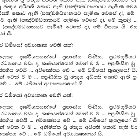
ිඥ වූ ශුන්‍යත වූ ඡන්‍දය අධිපති කොට ඇති (පඤ්චමධ්‍යානයට පැමි
වූ ඡන්‍දය අධිපති කොට ඇති (පඤ්චමධ්‍යානයට පැමිණ වෙසේ ද), 
ධිපති කොට ඇති (පඤ්චමධ්‍යානයට පැමිණ වෙසේ ද), මේ විපාක යි 
 ඇති (පඤ්චමධ්‍යානයට පැමිණ වෙසේ ද), මේ කුසලි ... සුඛප්‍ර
පඤ්චමධ්‍යානයට පැමිණ වෙසේ ද), මේ විපාක යි. එසමයෙහ
ෝ යි.
ර ධර්‍මයෝ අව්‍යාකෘත වෙති යත්:
ෙකැ දෘෂ්ටිගතයන්ගේ ප්‍රහාණය පිණිස, ප්‍රථමභූමිය
‍යානය වඩා ද, කාමයන්ගෙන් වෙන් ව ම ... අප්‍රණිහිත වූ 
පර්‍ශය වෙයි ... අවික්‍ෂේපය වේ ... මේ ධර්‍මයෝ කුශලයෝ
 වෙන් ව ම ... අප්‍රණිහිත වූ ඡන්‍දය අධිපති කොට ඇති ප්
 වේ ... මේ ධර්‍මයෝ අව්‍යාකෘතයෝ යි.
ර ධර්‍මයෝ අව්‍යාකෘත වෙති යත්:
ෙකැ දෘෂ්ටිගතයන්ගේ ප්‍රහාණය පිණිස, ප්‍රථමභූමිය
‍යානය වඩා ද, කාමයන්ගෙන් වෙන් ව ම ... අප්‍රණිහිත වූ 
පර්‍ශය වෙයි ... අවික්‍ෂේපය වේ ... මේ ධර්‍මයෝ කුශලයෝ
 වෙන් ව ම ... අනිමිත්ත වූ ඡන්‍දය අධිපති කොට ඇති විප
ික්‍ෂේපය වේ ... මේ ධර්‍මයෝ අව්‍යාකෘතයෝ යි.