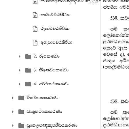
හෙයින් කාම
කිරියාමනොවිඤ‍්ඤාණධාතු උපෙක‍්ඛාසහගතචිත‍
ස්පර්‍ශය වෙ
කාමාවචරකිරියා
538. කව
රූපාවචරකිරියා
යම් කල
ලෝකෝත්තරධ්
ප්‍රථමධ්‍ය
අරූපාවචරකිරියා
කොට ඇති (
වෙසේ ද), ම
2. රූපකණ‍්ඩං
ඡන්‍දය අධ
(පඤ්චමධ්‍ය
3. නික‍්ඛෙපකණ‍්ඩං
4. අට‍්ඨකථාකණ‍්ඩං
විභඞ‍්ගප‍්පකරණං
539. කව
ධාතුකථාප‍්පකරණං
යම් කල
ලෝකෝත්තරධ්
ප්‍රථමධ්‍
පුග‍්ගලපඤ‍්ඤත‍්තිප‍්පකරණං