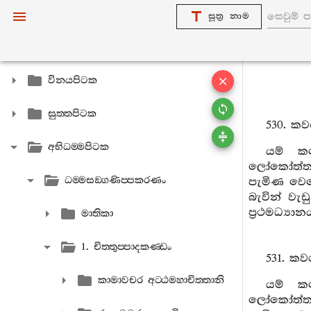
සූත්‍ර නාම
විනයපිටක
සුත‍්තපිටක
530. කව
අභිධම‍්මපිටක
යම් කල
ලෝකෝත්තරධ්
ධම‍්මසඞ‍්ගණිප‍්පකරණං
පැමිණ වෙස
බැවින් වැඩ
ප්‍රථමධ්‍යා
මාතිකා
1. චිත‍්තුප‍්පාදකණ‍්ඩං
531. කව
කාමාවචර අට‍්ඨමහාචිත‍්තානි
යම් කල
ලෝකෝත්තරධ්