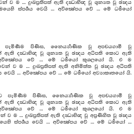
... දුඃඛප්‍රතිපත් ඇති දන්‍ධාභිඥ වූ ශුන්‍යත වූ ඡන්‍දය
හි ස්පර්‍ශය වෙයි ... අවික්‍ෂේපය වේ ... මේ ධර්‍මයෝ
ට පැමිණීම පිණිස, නෛර්‍ය්‍යාණික වූ අපචයගාමී වූ
 ඇති දන්‍ධාභිඥ වූ ශුන්‍යත වූ ඡන්‍දය අධිපති කොට ඇති
. අවික්‍ෂේපය වේ ... මේ ධර්‍මයෝ කුශලයෝ යි. එ ම
 ම ... දුඃඛප්‍රතිපත් ඇති අනිමිත්ත වූ ඡන්‍දය අධිපති
වෙයි ... අවික්‍ෂේපය වේ ... මේ ධර්‍මයෝ අව්‍යාකෘතයෝ යි.
ට පැමිණීම පිණිස, නෛර්‍ය්‍යාණික වූ අපචයගාමී වූ
 ඇති දන්‍ධාභිඥ වූ ශුන්‍යත වූ ඡන්‍දය අධිපති කොට ඇති
. අවික්‍ෂේපය වේ ... මේ ධර්‍මයෝ කුශලයෝ යි. එ ම
. දුඃඛප්‍රතිපත් ඇති දන්‍ධාභිඥ වූ අප්‍රණිහිත වූ ඡන්‍දය
ස්පර්‍ශය වෙයි ... අවික්‍ෂේපය වේ ... මේ ධර්‍මයෝ ...