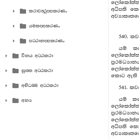
ලෝකෝත්තරකු
අධිපති කො
කථාවත්‍ථුප‍්පකරණං
අව්‍යාකෘතය
යමකප‍්පකරණං
540. කව
පට‍්ඨානප‍්පකරණං
යම් කල
ලෝකෝත්තරධ්
විනය අට‍්ඨකථා
ප්‍රථමධ්‍
ලෝකෝත්තරකු
සුත‍්ත අට‍්ඨකථා
කොට ඇති වි
අභිධම‍්ම අට‍්ඨකථා
541. කව
යම් කල
අන්‍ය
ලෝකෝත්තරධ්
ප්‍රථමධ්‍
ලෝකෝත්තරකු
අධිපති කොට
අව්‍යාකෘතය