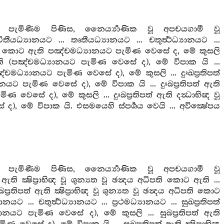
ට පැමිණීම පිණිස, නෛර්‍ය්‍යාණික වූ අපචයගාමී වූ
ධ්‍යානයට ... තෘතීයධ්‍යානයට ... චතුර්‍ත්‍ථධ්‍යානයට ...
දය අධිපති කොට ඇති පඤ්චමධ්‍යානයට පැමිණ වෙසේ ද, මේ කුසලි
ට ඇති (පඤ්චමධ්‍යානයට පැමිණ වෙසේ ද), මේ විපාක යි ...
ඤ්චමධ්‍යානයට පැමිණ වෙසේ ද), මේ කුසලි ... දුඃඛප්‍රතිපත්
නයට පැමිණ වෙසේ ද), මේ විපාක යි ... දුඃඛප්‍රතිපත් ඇති
ණ වෙසේ ද), මේ කුසලි ... දුඃඛප්‍රතිපත් ඇති දන්‍ධාභිඥ වූ
), මේ විපාක යි. එසමයෙහි ස්පර්‍ශය වෙයි ... අවික්‍ෂේපය
ට පැමිණීම පිණිස, නෛර්‍ය්‍යාණික වූ අපචයගාමී වූ
 ක්‍ෂිප්‍රාභිඥ වූ ශුන්‍යත වූ ඡන්‍දය අධිපති කොට ඇති ...
ප්‍රතිපත් ඇති ක්‍ෂිප්‍රාභිඥ වූ ශුන්‍යත වූ ඡන්‍දය අධිපති කොට
... චතුර්‍ත්‍ථධ්‍යානයට ... ප්‍රථමධ්‍යානයට ... සුඛප්‍රතිපත්
‍යානයට පැමිණ වෙසේ ද), මේ කුසලි ... සුඛප්‍රතිපත් ඇති