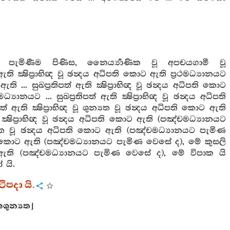
ට පැමිණීම පිණිස, නෛර්‍ය්‍යාණික වූ අපචයගාමී වූ
 ක්‍ෂිප්‍රාභිඥ වූ ඡන්‍දය අධිපති කොට ඇති ප්‍රථමධ්‍යානයට
 ... සුඛප්‍රතිපත් ඇති ක්‍ෂිප්‍රාභිඥ වූ ඡන්‍දය අධිපති කොට
මධ්‍යානයට ... සුඛප්‍රතිපත් ඇති ක්‍ෂිප්‍රාභිඥ වූ ඡන්‍දය අධිපති
ති ක්‍ෂිප්‍රාභිඥ වූ ශුන්‍යත වූ ඡන්‍දය අධිපති කොට ඇති
ක්‍ෂිප්‍රාභිඥ වූ ඡන්‍දය අධිපති කොට ඇති (පඤ්චමධ්‍යානයට
නිමිත්ත වූ ඡන්‍දය අධිපති කොට ඇති (පඤ්චමධ්‍යානයට පැමිණ
 අධිපති කොට ඇති (පඤ්චමධ්‍යානයට පැමිණ වෙසේ ද), මේ කුසලි
ති කොට ඇති (පඤ්චමධ්‍යානයට පැමිණ වෙසේ ද), මේ විපාක යි
 යි.
ිපදා යි.
ිකශුන්‍යත]