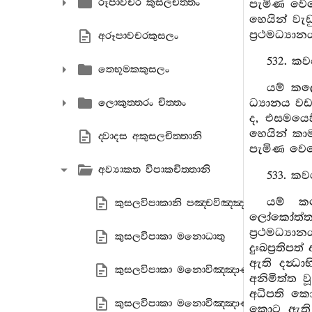
රූපාවචර කුසලචිත‍්තං
පැමිණ වෙස
හෙයින් වැඩ
ප්‍රථමධ්‍යා
අරූපාවචරකුසලං
532. කව
තෙභූමකකුසලං
යම් කලෙ
ධ්‍යානය වඩ
ලොකුත‍්තරං චිත‍්තං
ද, එසමයෙහ
හෙයින් කාමය
ද‍්වාදස අකුසලචිත‍්තානි
පැමිණ වෙසේ 
අව්‍යාකත විපාකචිත‍්තානි
533. කව
යම් කල
කුසලවිපාකානි පඤ‍්චවිඤ‍්ඤාණානි
ලෝකෝත්තරධ්
ප්‍රථමධ්‍ය
කුසලවිපාකා මනොධාතු
දුඃඛප්‍රතිප
ඇති දන්‍ධා
කුසලවිපාකා මනොවිඤ‍්ඤාණධාතු සොමනස
අනිමිත්ත ව
අධිපති කොට
කුසලවිපාකා මනොවිඤ‍්ඤාණධාතු උපෙක‍්
කොට ඇති (