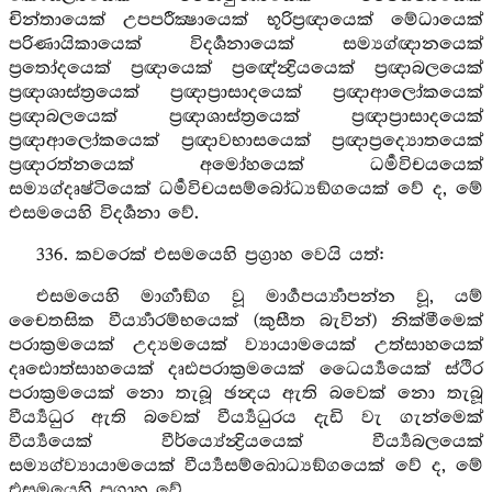
චින්තායෙක් උපපරීක්‍ෂායෙක් භූරිප්‍රඥායෙක් මේධායෙක්
පරිණායිකායෙක් විදර්‍ශනායෙක් සම්‍යග්ඥානයෙක්
ප්‍රතෝදයෙක් ප්‍රඥායෙක් ප්‍රඥේන්‍ද්‍රියයෙක් ප්‍රඥාබලයෙක්
ප්‍රඥාශාස්ත්‍රයෙක් ප්‍රඥාප්‍රාසාදයෙක් ප්‍රඥාආලෝකයෙක්
ප්‍රඥාබලයෙක් ප්‍රඥාශාස්ත්‍රයෙක් ප්‍රඥාප්‍රාසාදයෙක්
ප්‍රඥාආලෝකයෙක් ප්‍රඥාවභාසයෙක් ප්‍රඥාප්‍රද්‍යොතයෙක්
ප්‍රඥාරත්නයෙක් අමෝහයෙක් ධර්‍මවිචයයෙක්
සම්‍යග්දෘෂ්ටියෙක් ධර්‍මවිචයසම්බෝධ්‍යඞ්ගයෙක් වේ ද, මේ
එසමයෙහි විදර්‍ශනා වේ.
336. කවරෙක් එසමයෙහි ප්‍රග්‍රාහ වෙයි යත්:
එසමයෙහි මාර්‍ගාඞ්ග වූ මාර්‍ගපර්‍ය්‍යාපන්න වූ, යම්
චෛතසික වීර්‍ය්‍යාරම්භයෙක් (කුසීත බැවින්) නික්මීමෙක්
පරාක්‍රමයෙක් උද්‍යමයෙක් ව්‍යායාමයෙක් උත්සාහයෙක්
දෘඪොත්සාහයෙක් දෘඪපරාක්‍රමයෙක් ධෛර්‍ය්‍යයෙක් ස්ථිර
පරාක්‍රමයෙක් නො තැබූ ඡන්‍දය ඇති බවෙක් නො තැබූ
වීර්‍ය්‍යධුර ඇති බවෙක් වීර්‍ය්‍යධුරය දැඩි වැ ගැන්මෙක්
වීර්‍ය්‍යයෙක් වීර්ය්‍යේන්‍ද්‍රියයෙක් වීර්‍ය්‍යබලයෙක්
සම්‍යග්ව්‍යායාමයෙක් වීර්‍ය්‍යසම්ඛොධ්‍යඞ්ගයෙක් වේ ද, මේ
එසමයෙහි ප්‍රග්‍රාහ වේ.