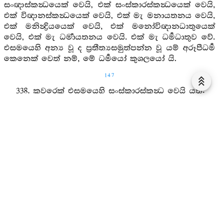
සංඥාස්කන්‍ධයෙක් වෙයි, එක් සංස්කාරස්කන්‍ධයෙක් වෙයි,
එක් විඥානස්කන්‍ධයෙක් වෙයි, එක් මැ මනායතනය වෙයි,
එක් මනින්‍ද්‍රියයෙක් වෙයි, එක් මනෝවිඥානධාතුයෙක්
වෙයි, එක් මැ ධර්‍මායතනය වෙයි. එක් මැ ධර්‍මධාතුව වේ.
එසමයෙහි අන්‍ය වූ ද ප්‍රතීත්‍යසමුත්පන්න වූ යම් අරූපීධර්‍ම
කෙනෙක් වෙත් නම්, මේ ධර්‍මයෝ කුශලයෝ යි.
147
338. කවරෙක් එසමයෙහි සංස්කාරස්කන්‍ධ වෙයි යත්:
ස්පර්‍ශ ය චේතනා ය විතර්‍ක ය විචාර ය ප්‍රීති ය
චිත්තෛකාග්‍රතා ය ශ්‍රද්ධේන්‍ද්‍රිය ය වීර්‍ය්‍යෙන්‍ද්‍රිය ය ස්මෘතින්‍ද්‍රිය
ය සමාධීන්‍ද්‍රිය ය ප්‍රඥේන්‍ද්‍රිය ය ජීවිතේන්‍ද්‍රිය ය
අනඤ්ඤාතඤ්ඤස්සාමීතින්‍ද්‍රිය ය සම්‍යග්දෘෂ්ටිය
සම්‍යක්සංකල්ප ය සම්‍යග්වාචා ය සම්‍යක්කර්‍මාන්ත ය
සම්‍යක්-ආජීව ය සම්‍යග්ව්‍යායාම ය සම්‍යක්ස්මෘති ය
සම්‍යක්සමාධි ය ශ්‍රද්ධාබල ය වීර්‍ය්‍යබල ය ස්මෘතිබල ය
සමාධිබල හා ප්‍රඥාබල හා හිරිබල ය ඔත්තප්පබල ය
අලෝභ ය අදෝස ය අමොහ ය අනභිධ්‍යා ය අව්‍යාපාද ය
සම්‍යග්දෘෂ්ටිය ය හිරි ය ඔත්තප්ප ය කායප්‍රශ්‍රබ්ධි ය
චිත්තප්‍රශ්‍රබ්ධි ය කායලඝුතා ය චිත්තලඝුතා ය කායමෘදුතා