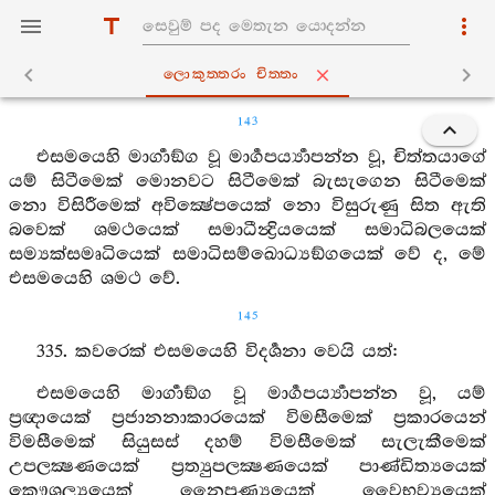
ලොකුත‍්තරං චිත‍්තං
143
එසමයෙහි මාර්‍ගාඞ්ග වූ මාර්‍ගපර්‍ය්‍යාපන්න වූ, චිත්තයාගේ
යම් සිටීමෙක් මොනවට සිටීමෙක් බැසැගෙන සිටීමෙක්
නො විසිරීමෙක් අවික්‍ෂේපයෙක් නො විසුරුණු සිත ඇති
බවෙක් ශමථයෙක් සමාධීන්‍ද්‍රියයෙක් සමාධිබලයෙක්
සම්‍යක්සමෘධියෙක් සමාධිසම්ඛොධ්‍යඞ්ගයෙක් වේ ද, මේ
එසමයෙහි ශමථ වේ.
145
335. කවරෙක් එසමයෙහි විදර්‍ශනා වෙයි යත්:
එසමයෙහි මාර්‍ගාඞ්ග වූ මාර්‍ගපර්‍ය්‍යාපන්න වූ, යම්
ප්‍රඥායෙක් ප්‍රජානනාකාරයෙක් විමසීමෙක් ප්‍රකාරයෙන්
විමසීමෙක් සියුසස් දහම් විමසීමෙක් සැලැකීමෙක්
උපලක්‍ෂණයෙක් ප්‍රත්‍යුපලක්‍ෂණයෙක් පාණ්ඩිත්‍යයෙක්
කෞශල්‍යයෙක් නෛපුණ්‍යයෙක් වෛභව්‍යයෙක්