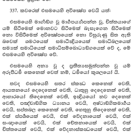
337. කවරෙක් එසමයෙහි අවික්‍ෂේප වෙයි යත්:
එසමයෙහි මාර්‍ගාඞ්ග වූ මාර්‍ගපර්‍ය්‍යාපන්න වූ, චිත්තයාගේ
යම් සිටීමෙක් මොනවට සිටීමෙක් බැසැගෙන සිටීමෙක්
නො විසිරීමෙක් අවික්‍ෂේපයෙක් නො විසුරුණු සිත ඇති
බවෙක් ශමථයෙක් සමාධීන්‍ද්‍රියයෙක් සමාධිබලයෙක්
සම්‍යක් සමාධියෙක් සමාධිසම්ඛොධ්‍යඞ්ගයෙක් වේ ද, මේ
එසමයෙහි අවික්‍ෂේප වේ.
එසමයෙහි අන්‍ය වූ ද ප්‍රතීත්‍යසමුත්පන්න වූ යම්
අරූපීධර්‍ම කෙනෙක් වෙත් නම්, ධර්‍මයෝ කුශලයෝ යි.
තවද එසමයෙහි සතර ස්කන්‍ධ කෙනෙක් වෙති,
ආයතනයෝ දෙදෙනෙක් වෙති, ධාතුහු දෙදෙනෙක් වෙති,
ආහාරයෝ තිදෙනෙක් වෙති, ඉන්‍ද්‍රියයෝ නව දෙනෙක්
වෙති, පඤ්චාඞ්ගික ධ්‍යානය වෙයි, අෂ්ටාඞ්ගිකමාර්‍ගය
වෙයි, සප්තබල කෙනෙක් වෙති, හෙතූහු තිදෙනෙක් වෙති,
එක් ස්පර්‍ශයෙක් වෙයි, එක් වේදනායෙක් වෙයි, එක්
සංඥායෙක් වෙයි, එක් චේතනායෙක් වෙයි, එක්
චිත්තයෙක් වෙයි, එක් වේදනාස්කන්‍ධයෙක් වෙයි, එක්