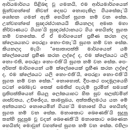
ආර්යමාර්ගය පිළිබඳ වූ ගමනයි, එම ආර්යමාර්ගයෙන්
මුන්වහන්සේ නිවන් දෙසට නොපැකිල ගියසේකැ’යි
ශෝභන ගමන් ඇති හෙයින් සුගත නම් වන සේක.
උන්වහන්සේ සුන්‍දරස්ථානයයි කියනලද අමෘත මහා
නිර්වාණයට ගියහ’යි සුන්‍දරස්ථානයට ගිය හෙයින්ද සුගත
නම් වනසේක. ඒ ඒ මාර්ගයෙන් ප්‍රහීණ කරන ලද
ක්ලෙශයනට පෙරළා නො-එතැ’යි සුගත නම් වන සේක.
කියනලද මැයි: “සොතාපත්ති මාර්ගයෙන් යම්
ක්ලේශයෙක් ප්‍රහීණ කරන ලද්දේ ද, එම ක්ලේශයට යලි
නො-එති, පෙරළා නො-එති’යි සුගත නම් වන සේක. පෙ-
අර්හත් මාර්ගයෙන් යම් ක්ලේශයෙක් ප්‍රහීණ කරන ලද්දේ
ද, එම ක්ලේශයට යලි නො-එති’යි, පෙරළා නො-එති’යි
සුගත නම් වන සේක.” නොහොත්, දීපංකර පාදමූලයෙහි
පටන් බෝමැඩ තෙක් සමතිස් පැරුම් පුරමින් සම්‍යක්
ප්‍රතිපත්තියෙන් සියලු ලෝකයාහට හිත සුව සලස්වමින්
ශාස්වතය, උච්ඡේදය, කාමසුඛය, අත්තකිලමථය යන මේ
අන්තයනට නොයෙමින් ගියහ’යි මනාසේ ගිය හෙයින්ද
සුගත නම් වන සේක. මනාකොට බෙණෙති’යි සුදුසු
තන්හි සුදුසුම වූ වදන් බෙණෙති’යි මනාකොට බෙණෙන
හෙයින්ද මොවුන් වහන්සේ සුගත නම් වන සේක. එහිලා