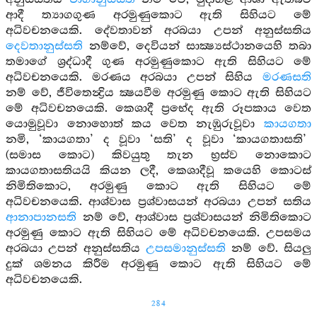
ආදී ත්‍යාගගුණ අරමුණුකොට ඇති සිහියට මේ
අධිවචනයෙකි. දේවතාවන් අරබයා උපන් අනුස්සතිය
දෙවතානුස්සති
නම්වේ, දෙවියන් සාක්‍ෂ්‍යස්ථානයෙහි තබා
තමාගේ ශ්‍රද්ධාදී ගුණ අරමුණුකොට ඇති සිහියට මේ
අධිවචනයෙකි. මරණය අරබයා උපන් සිහිය
මරණසති
නම් වේ, ජීවිතෙන්‍ද්‍රිය ක්‍ෂයවීම අරමුණු කොට ඇති සිහියට
මේ අධිවචනයෙකි. කෙශාදී ප්‍රභේද ඇති රූපකාය වෙත
යොමුවූවා නොහොත් කය වෙත නැඹුරුවූවා
කායගතා
නමි, ‘කායගතා’ ද වූවා ‘සති’ ද වූවා ‘කායගතාසති’
(සමාස කොට) කිවයුතු තැන භ්‍රස්ව නොකොට
කායගතාසතියයි කියන ලදී, කෙශාදීවූ කයෙහි කොටස්
නිමිතිකොට, අරමුණු කොට ඇති සිහියට මේ
අධිවචනයෙකි. ආශ්වාස ප්‍රශ්වාසයන් අරබයා උපන් සතිය
ආනාපානසති
නම් වේ, ආශ්වාස ප්‍රශ්වාසයන් නිමිතිකොට
අරමුණු කොට ඇති සිහියට මේ අධිවචනයෙකි. උපසමය
අරබයා උපන් අනුස්සතිය
උපසමානුස්සති
නම් වේ. සියලු
දුක් ශමනය කිරීම අරමුණු කොට ඇති සිහියට මේ
අධිවචනයෙකි.
284