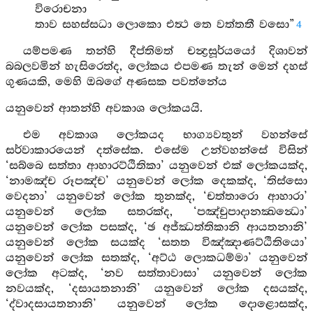
විරොචනා
තාව සහස්සධා ලොකො එත්‍ථ තෙ වත්තතී වසො”
4
යම්පමණ තන්හි දීප්තිමත් චන්‍ද්‍රසූර්යයෝ දිශාවන්
බබලවමින් හැසිරෙත්ද, ලෝකය එපමණ තැන් මෙන් දහස්
ගුණයකි, මෙහි ඔබගේ අණසක පවත්නේය
යනුවෙන් ආතන්හි අවකාශ ලෝකයයි.
එම අවකාශ ලෝකයද භාග්‍යවතුන් වහන්සේ
සර්වාකාරයෙන් දත්සේක. එසේම උන්වහන්සේ විසින්
‘සබ්බෙ සත්තා ආහාරට්ඨිතිකා’ යනුවෙන් එක් ලෝකයක්ද,
‘නාමඤ්ච රූපඤ්ච’ යනුවෙන් ලෝක දෙකක්ද, ‘තිස්සො
වෙදනා’ යනුවෙන් ලෝක තුනක්ද, ‘චත්තාරො ආහාරා’
යනුවෙන් ලෝක සතරක්ද, ‘පඤ්චුපාදානක්‍ඛන්‍ධො’
යනුවෙන් ලෝක පසක්ද, ‘ඡ අජ්ඣත්තිකානි ආයතනානි’
යනුවෙන් ලෝක සයක්ද ‘සතත විඤ්ඤාණට්ඨිතියො’
යනුවෙන් ලෝක සතක්ද, ‘අට්ඨ ලොකධම්මා’ යනුවෙන්
ලෝක අටක්ද, ‘නව සත්තාවාසා’ යනුවෙන් ලෝක
නවයක්ද, ‘දසායතනානි’ යනුවෙන් ලෝක දසයක්ද,
‘ද්වාදසායතනානි’ යනුවෙන් ලෝක දොළොසක්ද,