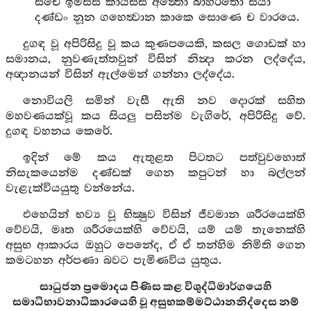
සචෙ ඉමස්ස කායස්ස අන්‍තො බාහිරතො සියා
දණ්ඩං නූන ගහෙත්‍වාන කාකෙ සොණෙ ච වාරයෙ.
දුගඳ වූ අපිරිසිදු වූ කය කුණපයෙකි, කසල ගොඩක් හා
සමානය, නුවණැත්තවුන් විසින් නින්‍දා කරන ලද්දේය,
අඥානයන් විසින් ඇල්මෙන් ගන්නා ලද්දේය.
නොවියලි සමින් වැසී ඇති නව දොරක් සහිත
මහවණයක්වූ කය සියලු පසින්ම වැගිරේ, අපිරිසිදු වේ.
දුගඳ වහනය කෙරේ.
ඉදින් මේ කය ඇතුළත පිටතට පත්වුවහොත්
නිසැකයෙන්ම දණ්ඩක් ගෙන කපුටන් හා බල්ලන්
වැළැක්වියයුතු වන්නේය.
එහෙයින් භව්‍ය වූ භික්‍ෂුව විසින් ජීවමාන ශරීරයෙක්හි
වේවයි, මෘත ශරීරයෙක්හි වේවයි, යම් යම් තැනෙක්හි
අසුභ ආකාරය ඔහුට පෙනේද, ඒ ඒ තන්හිම නිමිති ගෙන
කමටහන අර්පණා බවට පැමිණවිය යුතුය.
සාධුජන ප්‍රමොදය පිණිස කළ විශුද්ධිමාර්ගයෙහි
සමාධිභාවනාධිකාරයෙහි වූ අසුභකම්මට්ඨානනිද්දෙස නම්