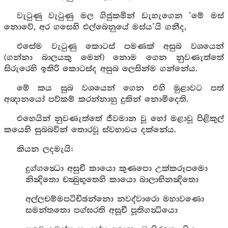
වැටුණු වැටුණු මල ගිජුකමින් ඩැහැගෙන ‘මේ මස්
නොවේ, අර ගසෙහි එල්බෙනුයේ මස්ය’යි ගනීද,
එසේම වැටුණු කොටස් පමණක් අසුබ වශයෙන්
(ගන්නා බාලයකු මෙන්) නොම ගෙන නුවණැත්තේ
සිරුරෙහි ඉතිරි කොටස්ද අසුබ ලෙසින්ම ගන්නේය.
මේ කය සුබ වශයෙන් ගෙන එහි මුළාවට පත්
අඥානයෝ පව්කම් කරන්නාහු දුකින් නොමිදෙති.
එහෙයින් නුවණැත්තේ ජීවමාන වූ හෝ මළාවූ පිළිකුල්
කයෙහි සුබබවින් තොරවූ ස්වභාවය දක්නේය.
කියන ලදමැයි:
දුග්ගන්‍ධො අසුචී කායො කුණපො උක්කරූපමො
නින්‍දිතො චක්‍ඛුභූතෙහි කායො බාලාභිනන්‍දිතො
අල්ලචම්මපටිචිඡන්නො නවද්වාරො මහාවණො
සමන්තතො පග්ඝරති අසූචී පූතිගන්‍ධියො