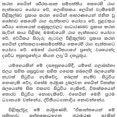
කරන හෙයින් ශරීරසංඝාත සම්පත්තිය කෙරෙහි රාග
ඇත්තාහට යෝග්‍ය වේ, ලොහිතකය ලෙයින් වැකීමෙහි
පිළිකුල්බව ප්‍රකාශ කරන හෙයින් ආභරණයෙන් ජනිත වූ
ශෝභාව කෙරෙහි රාග ඇත්තාහට යෝග්‍ය වේ, පුළවකය
ශරීරය නොයෙක් පණුකූලවලට සාධාරණබව ප්‍රකාශ කරන
බැවින් කාය පිළිබඳ මමත්‍වයෙහි රාග ඇත්තාහට යෝග්‍ය
වේ, අට්ඨිකය සිරුරු ඇටවල පිළිකුල්බව ප්‍රකාශ කරන
හෙයින් දන්තකල්‍යාණසම්පත්තිය කෙරෙහි රාග ඇත්තාහට
යෝග්‍ය වේ. මෙසේ රාගචරිතයාගේ ප්‍රභේද වශයෙන්ද
දශවිධ අසුභප්‍රභේදය කියන ලදැ’යි දතයුතුය.
යම්හෙයකින් මේ දසඅසුභයෙහිදී, යම්සේ ගලාබස්නා
ජලය සහිත ශඝ්‍රප්‍රවාහ සහිත ගඟෙක හබලෙහි බලයෙන්ම
නැවක් සිටුවිය හැකිවේද, හබලක් නැතිව සිටුවිය
නොහැකි වේද, එසේම අරමුණ දුබලවන හෙයින් විතක්ක
බලයෙන්ම සිත එකඟව සිටුවිය හැකිවේ, විතක්කයෙන්
තොරව සිටුවිය නොහැකිවේ, එහෙයින් මෙහි ප්‍රථම
ධ්‍යානයම වන්නේය, ද්විතීයධ්‍යානාදිය නොවන්නේය.
පිළිකුල්වූද මේ අරමුණෙහි, “ඒකාන්තයෙන් මේ
ප්‍රතිපදාව හේතුකොටගෙන ජරාමරණ දෙකින්