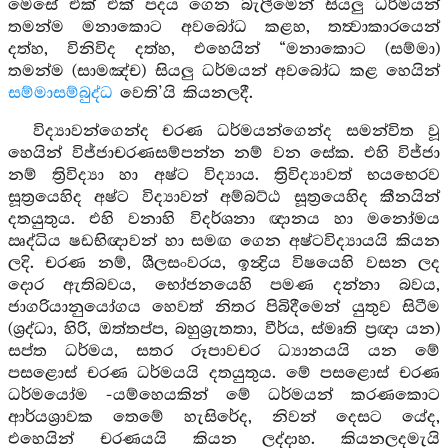
මෙසේ එක් එක් පදය ගෙන බැලීමෙන් සියලු ධර්මයන්
තමන්ම මනාකොට අවබෝධ කළහ, තත්‍වාකාරයෙන්
දත්හ, විනිවිද දත්හ, එහෙයින් “මනාකොට (සම්මා)
තමන්ම (සාමඤ්ච) සියලු ධර්මයන් අවබෝධ කළ හෙයින්
සම්මාසම්බුද්ධ
වෙති’යි කියනලදී.
විද්‍යාවන්ගෙන්ද චරණ ධර්මයන්ගෙන්ද සමන්විත වූ
හෙයින් විජ්ජාචරණසම්පන්න නම් වන සේක. එහි විජ්ජා
නම් ත්‍රිවිද්‍යා හා අෂ්ට විද්‍යාය. ත්‍රිවිද්‍යාවත් භයභෙරව
සූත්‍රයෙහිද අෂ්ට විද්‍යාවන් අම්බට්ඨ සූත්‍රයෙහිද කීනයින්
දතයුතුය. එහි වනාහි විදර්ශනා ඥානය හා මනෝමය
ඍද්ධිය ෂඩභිඥාවන් හා සමඟ ගෙන අෂ්ටවිද්‍යායයි කියන
ලදි. චරණ නම්, ශීලසංවරය, ඉන්‍ද්‍රිය විෂයෙහි වසන ලද
දොර ඇතිබවය, භෝජනයෙහි පමණ දන්නා බවය,
ජාගරියානුයෝගය හෙවත් නිතර පිබිදීමෙන් යුතුව සිටීම
(ශ්‍රද්ධා, හිරි, ඔත්තප්ප, බහුශ්‍රැතතා, වීර්ය, ස්මෘති ප්‍රඥා යන)
සප්ත ධර්මය, සතර රූපාවචර ධ්‍යානයයි යන මේ
පසළොස් චරණ ධර්මයයි දතයුතුය. මේ පසළොස් චරණ
ධර්මයෝම -යම්හෙයකින් මේ ධර්මයන් කරණකොට
ආර්යශ්‍රාවක තෙමේ හැසිරේද, නිවන් දෙසට යේද,
එහෙයින් චරණයයි කියන ලද්දාහ. කියනලදමැයි