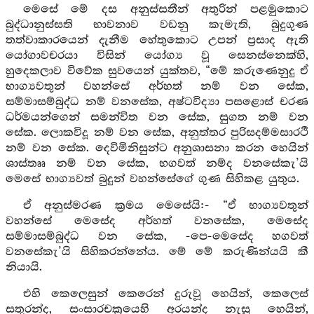
මෙසේ මේ දස අනුස්සතීන් අතුරින් පළමුකොට
බුද්ධානුස්සති භාවනාව වඩනු කැමැති, බුදුගුණ
තත්වාකාරයෙන් දැනීම හේතුකොට උපන් ප්‍රසාද ඇති
යෝගාවචරයා විසින් යෝග්‍ය වූ සෙනස්නෙක්හි,
හුදෙකලාව විවේක සුවයෙන් යුක්තව, “මේ කරුණෙනුදු ඒ
භාග්‍යවතුන් වහන්සේ අර්හත් නම් වන සේක,
සම්මාසම්බුද්ධ නම් වනසේක, අෂ්ටවිද්‍යා පසළොස් චරණ
ධර්මයන්ගෙන් සමන්විත වන සේක, සුගත නම් වන
සේක. ලොකවිදූ නම් වන සේක, අනුත්තර පුරිසදම්මසාරථී
නම් වන සේක. දෙවිමිනිසුන්ට අනුශාසනා කරන හෙයින්
ශාස්තෲ නම් වන සේක, භගවත් නම්ද වනසේකැ’යි
මෙසේ භාග්‍යවත් බුදුන් වහන්සේගේ ගුණ සිහිකළ යුතුය.
ඒ අනුස්මරණ ක්‍රමය මෙසේයි:- “ඒ භාග්‍යවතුන්
වහන්සේ මෙසේද අර්හත් වනසේක, මෙසේද
සම්මාසම්බුද්ධ වන සේක, -පෙ-මෙසේද හගවත්
වනසේකැ’යි සිහිකරන්නේය. මේ මේ කරුණින්යයි කී
නියායි.
එහි කෙලෙසුන් කෙරෙන් දුරුවූ හෙයින්, කෙලෙස්
සතුරන්ද, සංසාරචක්‍රයෙහි අරයන්ද නැසූ හෙයින්,