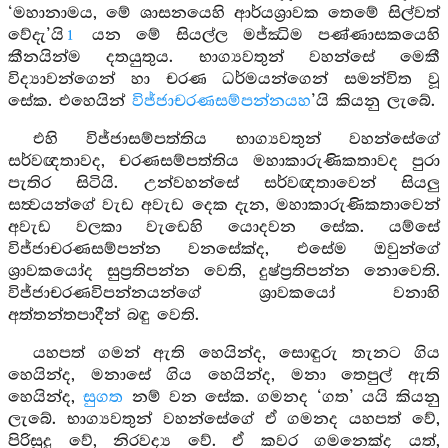
‘මහානාමය, මේ ශාසනයෙහි ආර්යශ්‍රාවක තෙමේ සිල්වත්
වේදැ’යි
යන මේ සියල්ල මජ්ඣිම පණ්ණාසකයෙහි
1
කීනයින්ම දතයුතුය. භාග්‍යවතුන් වහන්සේ මෙකී
විද්‍යාවන්ගෙන් හා චරණ ධර්මයන්ගෙන් සමන්විත වූ
සේක. එහෙයින්
විජ්ජාචරණසම්පන්නයහ
’යි කියනු ලැබේ.
එහි විජ්ජාසම්පත්තිය භාග්‍යවතුන් වහන්සේගේ
සර්වඥතාවද, චරණසම්පත්තිය මහාකාරුණිකතාවද පුරා
පැතිර සිටියි. උන්වහන්සේ සර්වඥතාවෙන් සියලු
සත්‍වයන්ගේ වැඩ අවැඩ දෙක දැන, මහාකාරුණිකතාවෙන්
අවැඩ වලකා වැඩෙහි යොදවන සේක. යම්සේ
විජ්ජාචරණසම්පන්න වනසේක්ද, එසේම ඔවුන්ගේ
ශ්‍රාවකයෝද සුප්‍රතිපන්න වෙති, දුෂ්ප්‍රතිපන්න නොවෙති.
විජ්ජාචරණවිපන්නයන්ගේ ශ්‍රාවකයෝ වනාහි
අත්තන්තපාදීන් බඳු වෙති.
යහපත් ගමන් ඇති හෙයින්ද, සොඳුරු තැනට ගිය
හෙයින්ද, මනාසේ ගිය හෙයින්ද, මනා තෙපුල් ඇති
හෙයින්ද,
සුගත
නම් වන සේක. ගමනද ‘ගත’ යයි කියනු
ලැබේ. භාග්‍යවතුන් වහන්සේගේ ඒ ගමනද යහපත් වේ,
පිරිසුදු වේ, නිරවද්‍ය වේ. ඒ කවර ගමනෙක්ද යත්,