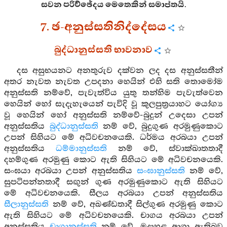
සවන පරිච්ඡේදය මෙතෙකින් සමාප්තයි.
7. ඡ-අනුස්සතිනිද්දේසය
බුද්ධානුස්සති භාවනාව
දස අසුභයනට අනතුරුව දක්වන ලද දස අනුස්සතීන්
අතර නැවත නැවත උපදනා හෙයින් එහි සති තොමෝම
අනුස්සති නම්වේ, පැවැත්විය යුතු තන්හිම පැවැත්වෙන
හෙයින් හෝ සැදැහැයෙන් පැවිදි වූ කුලපුත්‍රයාහට යෝග්‍ය
වූ හෙයින් හෝ අනුස්සති නම්වේ-බුදුන් උදෙසා උපන්
අනුස්සතිය
බුද්ධානුස්සති
නම් වේ, බුදුගුණ අරමුණුකොට
උපන් සිහියට මේ අධිවචනයෙකි. ධර්මය අරබයා උපන්
අනුස්සතිය
ධම්මානුස්සති
නම් වේ, ස්වාක්ඛාතතාදී
දහම්ගුණ අරමුණු කොට ඇති සිහියට මේ අධිවචනයෙකි.
සංඝයා අරබයා උපන් අනුස්සතිය
සංඝානුස්සති
නම් වේ,
සුපටිපන්නතාදී සඟුන් ගුණ අරමුණුකොට ඇති සිහියට
මේ අධිවචනයෙකි. සීලය අරබයා උපන් අනුස්සතිය
සීලානුස්සති
නම් වේ, අඛණ්ඩතාදී සිල්ගුණ අරමුණු කොට
ඇති සිහියට මේ අධිවචනයෙකි. චාගය අරබයා උපන්
අනුස්සතිය
චාගානුස්සති
නම් වේ, මුදාහළ ආශා ඇතිබව