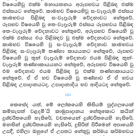
විෂයෙහිවූ එක්ම මනායතනය අරූපභවය පිළිබඳ එක්ම
ඵස්සයට හේතුවේ. කාමභව විෂයෙහිවූ ස-වැදෑරුම් ඵස්සය
කාමභවය පිළිබඳ ස-වැදෑරුම් වේදනාවට හේතුවේ,
රූපභව විෂයෙහි වූ තෙ-වැදෑරුම් ඵස්සය රූපභවය පිළිබඳ
තෙ-වැදෑරුම් වේදනාවට හේතුවේ, අරූපභව විෂයෙහි වූ
එක්ම ඵස්සය එය පිළිබඳව වූ එක්ම වේදනාවට හේතුවේ.
කාමභව විෂයෙහි වූ ස-වැදෑරුම් වේදනාව කාමභවය
පිළිබඳ ස-වැදෑරුම් තණ්හා කායයනට හේතුවේ, රූපභව
විෂයෙහි වූ තුන් වැදෑරුම් වේදනාව එයම පිළිබඳ තුන්-
වැදෑරුම් තණ්හාකායයනට හේතුවේ, අරූපභව විෂයෙහි වූ
එම වේදනාව එයම පිළිබඳ වූ එක්ම තණ්හාකායයට
හේතුවේ. ඒ ඒ භව විෂයෙහි වූ තණ්හාව ඒ ඒ භවය
පිළිබඳ උපාදානයටද, උපාදානාදිය භව ආදියටද හේතුවේ.
286
කෙසේද යත්, මේ ලෝකයෙහි කිසියම් පුද්ගලයෙක්
කම්සැපත් වළදමි’යි කාමුපාදානය හේතුකොට කයින්
දුශ්චරිතයෙහි හැසිරේ, වචනයෙන් දුශ්චරිතයෙහි හැසිරේ,
මනසින් දුශ්චරිතයෙහි හැසිරේ, දුසිරිත් පිරීමෙන් අපායෙහි
උපදී, එහිලා ඔහුගේ ඒ උපතට හේතුවූ කර්මය කර්මභවය