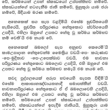
වේ, කර්මයෙන් උපන් ස්කන්‍ධයෝ උප්පත්තිභව නම්වේ.
ස්කන්‍ධයන්ගේ හටගැනීම ජාති නම්වේ, මුහුකුරා යාම ජරා
නම්වේ, බිදීයාම මරණ නම්වේ.
අනෙකෙක් සග සැප වළදිමියි එසේම සුචරිතයෙහි
හැසිරෙයි, සුචරිත පරිපූරණය හේතුකොට ස්වර්ගයෙහි
උපදීයි, එහිලා ඔහුගේ උපතට හේතු වූ කර්මය කර්මභව
නම් වෙති’යි එම නයම වේ.
අනෙකෙක් බඹලෝ සැප අනුභව කෙරෙමි’යි
කාමඋපාදාන හේතුවෙන්ම මෛත්‍රිය වඩයි-පෙ- කරුණාව
-පෙ-මුදිතාව -පෙ-උපෙක්ඛාව වඩයි, එම භාවනා
පරිපූරණය හේතුකොට බඹලොව උපදියි, එහි ඔහුගේ එම
උපතට හේතු වූ කර්මය කර්මභව නමැයි එම නයම වේ.
තවද පුද්ගලයෙක් අරූප භවයෙහි සැපත විඳිමි’යි
එසේම ආකාසානඤ්චායතනාදී සමාපත්තීන් වඩයි.
භාවනාපරිපූරණය හේතුකොට ඒ ඒ බඹලොවෙහි උපදියි,
එහිලා ඔහුගේ එම උපතට හේතු වූ කර්මය කර්මභව
නම්වේ. කර්මයෙන් උපන් ස්කන්‍ධයෝ උප්පත්තිභව
නම්වේ, ස්කන්‍ධයන්ගේ ඉපැදීම ජාතියයි, මුහුකුරා යාම