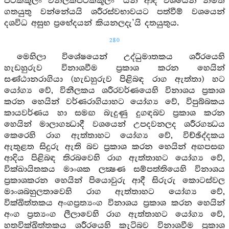
පටික්කූලං විනීලකපටික්කූලං’ යන ආදී වශයෙන් නිමිති
ගතයුතු වන්නේයයි ශරීරස්වභාවයට පත්වීම් වශයෙන්
දශවිධ අසුභ ප්‍රභේදයන් කියනලදැ’යි දතයුතුය.
280
මෙහිලා විශේෂයෙන් උද්ධුමාතකය ශරීරයෙහි
හැඩහුරුව විනාශවීම ප්‍රකාශ කරන හෙයින්
සණ්ඨානරාගියා (හැඩහුරුව පිළිබඳ රාග ඇත්තා) හට
යෝග්‍ය වේ, විනීලකය ශරීරවර්ණයෙහි විනාශය ප්‍රකාශ
කරන හෙයින් වර්ණරාගියාහට යෝග්‍ය වේ, විපුබ්බකය
කායවර්ණය හා සමඟ බැදුණු දුගඳබව ප්‍රකාශ කරන
හෙයින් මාලාගන්‍ධාදී වශයෙන් උපදවනලද ශරීරගන්‍ධය
කෙරෙහි රාග ඇත්තාහට යෝග්‍ය වේ, විච්ඡිද්දකය
ඇතුළත සිදුරු ඇති බව ප්‍රකාශ කරන හෙයින් අඟපසඟ
ආදිය පිළිබඳ තිරබවෙහි රාග ඇත්තාහට යෝග්‍ය වේ,
වික්ඛායිතකය මාංශක ලක්‍ෂණ සම්පත්තියෙහි විනාශය
ප්‍රකාශකරන හෙයින් පියොවුරු ආදී සිරුරු කොටස්වල
මාංශබහුලතාවෙහි රාග ඇත්තාහට යෝග්‍ය වේ,
වික්ඛිත්තකය අංගප්‍රත්‍යංග විනාශය ප්‍රකාශ කරන හෙයින්
අංග ප්‍රත්‍යංග ලීලාවෙහි රාග ඇත්තාහට යෝග්‍ය වේ,
හතවික්ඛිත්තකය ශරීරයෙහි කැටිබව විනාශවීම ප්‍රකාශ