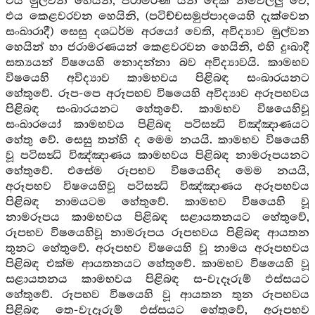
එය මුල්වන හෙයින්, ජරාමරණ යන දෙක නිම්වලලු වේ,
එය කෙළවරවන හෙයිනි, (පටිච්චසමුප්පාදයෙහි දැක්වෙන
සංඛාරාදී) සෙසු දශධර්ම අරයෝ වෙති, අවිද්‍යාව මුල්වන
හෙයින් හා ජරාමරණයන් කෙළවරවන හෙයිනි, එහි දුඃඛාදී
සත්‍යයන් විෂයෙහි නොදන්නා බව අවිද්‍යාවයි. කාමභව
විෂයෙහි අවිද්‍යාව කාමභවය පිළිබඳ සංඛාරයනට
හේතුවේ. රූප-පෙ අරූපභව විෂයෙහි අවිද්‍යාව අරූපභවය
පිළිබඳ සංඛාරයනට හේතුවේ. කාමභව විෂයෙහිවූ
සංඛාරයෝ කාමභවය පිළිබඳ පටිසන්‍ධි විඤ්ඤාණයට
හේතු වේ. සෙසු තන්හි ද මෙම නයයි. කාමභව විෂයෙහි
වූ පටිසන්‍ධි විඤ්ඤාණය කාමභවය පිළිබඳ නාමරූපයනට
හේතුවේ. එසේම රූපභව විෂයෙහිද මෙම නයයි,
අරූපභව විෂයෙහිවූ පටිසන්‍ධි විඤ්ඤාණය අරූපභවය
පිළිබඳ නාමයටම හේතුවේ. කාමභව විෂයෙහි වූ
නාමරූපය කාමභවය පිළිබඳ සළායතනයට හේතුවේ,
රූපභව විෂයෙහිවූ නාමරූපය රූපභවය පිළිබඳ ආයතන
තුනට හේතුවේ. අරූපභව විෂයෙහි වූ නාමය අරූපභවය
පිළිබඳ එක්ම ආයතනයට හේතුවේ. කාමභව විෂයෙහි වූ
සළායතනය කාමභවය පිළිබඳ ස-වැදෑරුම් ඵස්සයට
හේතුවේ. රූපභව විෂයෙහි වූ ආයතන තුන රූපභවය
පිළිබඳ තෙ-වැදෑරුම් ඵස්සයට හේතුවේ, අරූපභව