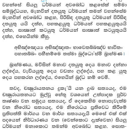
වහන්සේ සියලු ධර්මයන් අවබෝධ කළසේක් සම්මා
සම්බුද්ධයහ, මැනවින් දතයුතු ධර්මයන් තමන් වහන්සේම
මැනවින් අවබෝධ කළහ, පිරිසිඳ දතයුතු ධර්මයන් පිරිසිඳ
දතයුතු යයි දත්හ, පහකළයුතු ධර්මයන් පහකළයුතුයයි
දත්හ, සාක්‍ෂාත් කටයුතු ධර්මයන් සාක්‍ෂාත් කටයුතුයයි
දත්හ, එහෙයින්ම කීහු.
අභිඤ්ඤෙය්‍ය අභිඤ්ඤාතං භාවෙතබ්බඤ්ච භාවිතං
පහාතබ්බං පහීනම්මෙ තස්මා බුද්ධො’ස්මි බ්‍රාහ්මණ
1
බ්‍රාහ්මණය, මවිසින් මනාව දතයුතු දෙය මනාව දන්නා
ලද්දේය, වැඩියයුතු දෙය වඩනා ලද්දේය, පහ කළ යුතු
දෙය පහකරන ලද්දේය, එහෙයින් බුද්ධ නම් වෙමි.
තවද, චක්‍ෂුරායතනය දුකැ’යි යන දුඃඛ සත්‍යයද, එම
චක්‍ෂුරායතනයට මුල්වූ හේතු වශයෙන් උත්පාදක පූර්ව
තෘෂ්ණා වන සමුදය සත්‍යයද, ඒ දෙකෙහිම නොපැවැත්ම
වන නිරෝධ සත්‍යයද, එම නිරොධය ප්‍රතිවෙධ කිරීමේ
ප්‍රතිපත්ති මාර්ගය වන මාර්ග සත්‍යයදැයි මෙසේ එක් එක්
පදයෙන් නිර්ධාරණය වන (වෙන්කොට දැක්වෙන) සියලු
ධර්මයන් මනාකොට තමන්ම අවබෝධ කළහ. සොත-