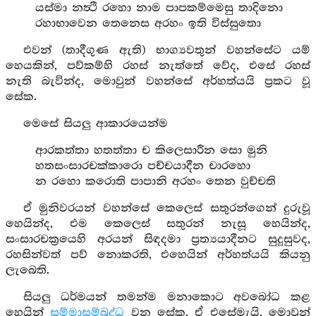
යස්මා නත්‍ථි රහො නාම පාපකම්මෙසු තාදිනො
රහාභාවෙන තෙනෙස අරහං ඉති විස්සුතො
එවන් (තාදීගුණ ඇති) භාග්‍යවතුන් වහන්සේට යම්
හෙයකින්, පව්කම්හි රහස් නැත්තේ වේද, එසේ රහස්
නැති බැවින්ද, මොවුන් වහන්සේ අර්හත්යයි ප්‍රකට වූ
සේක.
මෙසේ සියලු ආකාරයෙන්ම
ආරකත්තා හතත්තා ච කිලෙසාරීන සො මුනි
හතසංසාරචක්කාරො පච්චයාදීන චාරහො
න රහො කරොති පාපානි අරහං තෙන වුච්චති
ඒ මුනිවරයන් වහන්සේ කෙලෙස් සතුරන්ගෙන් දුරුවූ
හෙයින්ද, එම කෙලෙස් සතුරන් නැසූ හෙයින්ද,
සංසාරචක්‍රයෙහි අරයන් සිඳදමා ප්‍රත්‍යයාදීනට සුදුසුවද,
රහසින්වත් පව් නොකරති, එහෙයින් අර්හත්යයි කියනු
ලැබෙති.
සියලු ධර්මයන් තමන්ම මනාකොට අවබෝධ කළ
හෙයින්
සම්මාසම්බුද්ධ
වන සේක. ඒ එසේමැයි, මොවුන්