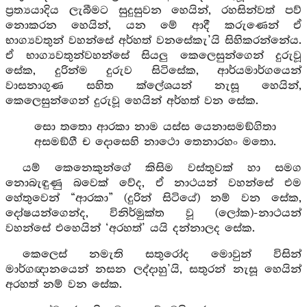
ප්‍රත්‍යයාදිය ලැබීමට සුදුසුවන හෙයින්, රහසින්වත් පව්
නොකරන හෙයින්, යන මේ ආදී කරුණෙන් ඒ
භාග්‍යවතුන් වහන්සේ අර්හත් වනසේකැ’යි සිහිකරන්නේය.
ඒ භාග්‍යවතුන්වහන්සේ සියලු කෙලෙසුන්ගෙන් දුරුවූ
සේක, දුරින්ම දුරුව සිටිසේක, ආර්යමාර්ගයෙන්
වාසනාගුණ සහිත ක්ලේශයන් නැසූ හෙයින්,
කෙලෙසුන්ගෙන් දුරුවූ හෙයින් අර්හත් වන සේක.
සො තතො ආරකා නාම යස්ස යෙනාසමඞ්ගිතා
අසමඞ්ගී ච දොසෙහි නාථො තෙනාරහං මතො.
යම් කෙනෙකුන්ගේ කිසිම වස්තුවක් හා සමග
නොබැඳුණු බවෙක් වේද, ඒ නාථයන් වහන්සේ එම
හේතුවෙන් “ආරකා” (දුරින් සිටියේ) නම් වන සේක,
දෝෂයන්ගෙන්ද, විනිර්මුක්ත වූ (ලෝක)-නාථයන්
වහන්සේ එහෙයින් ‘අරහත්’ යයි දන්නාලද සේක.
කෙලෙස් නමැති සතුරෝද මොවුන් විසින්
මාර්ගඥානයෙන් නසන ලද්දාහු’යි, සතුරන් නැසූ හෙයින්
අරහත් නම් වන සේක.