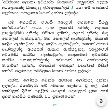
‘අට්ඨාරස ලොකා අට්ඨාරස ධාතුයෝ’ යනුවෙන් ලෝක
අටළොසක්ද ධාතතූහු අටළොසක්දැයි’
යන මේ සංස්කාර
5
ලෝකයද සකලාකාරයෙන් දන්නා ලද්දේය.
යම් හෙයකින් වනාහි මොවුන් වහන්සේ සියලු
සත්ත්‍වයන්ගේ ආශය (ගති ලක්‍ෂණ) දනිත්ද, අනුසය
(නැඹුරුවීම්) දනිත්ද, චරිතය දනිත්ද, අදහස් දනිත්ද, මඳ
කෙලෙස් ඇත්තවුන්ද, මහ කෙලෙස් ඇත්තවුන්ද, තීක්‍ෂණ
ඉන්‍ද්‍රිය ඇත්තවුන්ද, මෘදු ඉන්‍ද්‍රිය ඇත්තවුන්ද, යහපත් ආකාර
ඇත්තවුන්ද, අයහපත් ආකාර ඇත්තවුන්ද, පහසුවෙන්
අවබෝධ කරවිය හැක්කවුන්ද, පහසුවෙන් අවබෝධ
කරවිය නොහැක්කවුන්ද, භව්‍යයන් හා අභව්‍යයන්ද
මැනවින් දනින්ද, එහෙයින් මොවුන් වහන්සේ විසින්
සත්ත්‍ව ලෝකයද සර්වප්‍රකාරයෙන් දන්නා ලද්දේය.
සත්ත්‍ව ලෝකය මෙන්ම අවකාශ ලෝකයද දන්නා
ලද්දේය. එසේමැයි: මේ අවකාශ ලෝකය වූ කලී, එක්
සක්වළක් දිගින් පළලින් යොදුන් දොළොස් ලක්‍ෂ තුන්
දහස් හාරසිය පණසකි. වට ප්‍රමාණයෙන්,
294