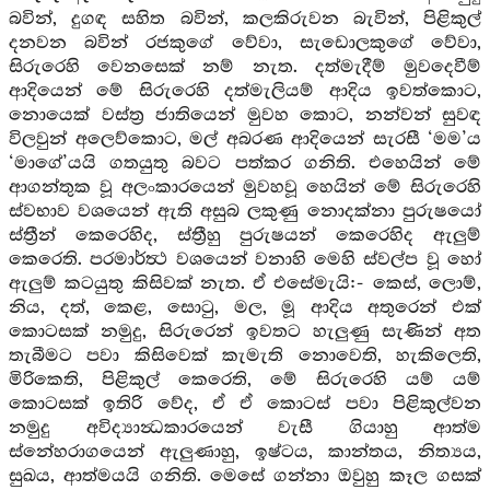
බවින්, දුගඳ සහිත බවින්, කලකිරුවන බැවින්, පිළිකුල්
දනවන බවින් රජකුගේ වේවා, සැඩොලකුගේ වේවා,
සිරුරෙහි වෙනසෙක් නම් නැත. දත්මැදීම් මුවදෙවීම්
ආදියෙන් මේ සිරුරෙහි දත්මැලියම් ආදිය ඉවත්කොට,
නොයෙක් වස්ත්‍ර ජාතියෙන් මුවහ කොට, නන්වන් සුවඳ
විලවුන් අලෙව්කොට, මල් අබරණ ආදියෙන් සැරසී ‘මම’ය
‘මාගේ’යයි ගතයුතු බවට පත්කර ගනිති. එහෙයින් මේ
ආගන්තුක වූ අලංකාරයෙන් මුවහවූ හෙයින් මේ සිරුරෙහි
ස්වභාව වශයෙන් ඇති අසුබ ලකුණු නොදක්නා පුරුෂයෝ
ස්ත්‍රීන් කෙරෙහිද, ස්ත්‍රීහු පුරුෂයන් කෙරෙහිද ඇලුම්
කෙරෙති. පරමාර්ත්‍ථ වශයෙන් වනාහි මෙහි ස්වල්ප වූ හෝ
ඇලුම් කටයුතු කිසිවක් නැත. ඒ එසේමැයි:- කෙස්, ලොම්,
නිය, දත්, කෙළ, සොටු, මල, මූ ආදිය අතුරෙන් එක්
කොටසක් නමුදු, සිරුරෙන් ඉවතට හැලුණු සැණින් අත
තැබීමට පවා කිසිවෙක් කැමැති නොවෙති, හැකිලෙති,
මිරිකෙති, පිළිකුල් කෙරෙති, මේ සිරුරෙහි යම් යම්
කොටසක් ඉතිරි වේද, ඒ ඒ කොටස් පවා පිළිකුල්වන
නමුදු අවිද්‍යාන්‍ධකාරයෙන් වැසී ගියාහු ආත්ම
ස්නේහරාගයෙන් ඇලුණාහු, ඉෂ්ටය, කාන්තය, නිත්‍යය,
සුඛය, ආත්මයයි ගනිති. මෙසේ ගන්නා ඔවුහු කෑල ගසක්