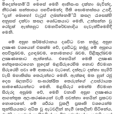
මිදෙන්නෙමි’යි මෙසේ මෙහි ආනිසංස දක්නා බැවින්ද,
නීවරණ සන්තාපය පහවීමෙන්ද පීති සොමනස්සය උපදී,
“දැන් බොහෝ වැටුප් ලබන්නෙමි”යි කසල රැසෙක්හි
අනුසස් දක්වා කසල ශෝධකයාට මෙනි, උත්සන්න වූ
රෝදුක් ඇත්තහුට වමනවිරේචනාදිය පැවැත්වීමෙහිදී
මෙනි.
මේ අසුභ කර්මස්ථානය දශවිධ වන නමුදු අසුභ
ලක්‍ෂණ වශයෙන් එකක්ම වේ, දශවිධවූ නමුදු මේ අසුභය
අපවිත්‍රබවම, දුගඳබවම, නොමනහර බවම, පිළිකුල්බවම
ලක්‍ෂණකොට ඇත්තේය. එහෙයින් මෙකී ලක්‍ෂණ
හේතුකොටගෙන හුදෙක් මළසිරුරෙහිම නොව ජීවමාන
සිරුරෙහි පවා මේ ආකාරය වැටහේ, දත්ඇට දක්නා සෑගිරි
වැසි මහාතිස්ස තෙරුන්හට මෙනි. ඇත්කඳ මත හුන් රජු
දෙස බලනවිට සංඝරක්ඛිත තෙරුන්ගේ උපස්ථායක
සාමණේරයන්හට මෙනි. මළසිරුර මෙන්ම ජීවමාන
සිරුරද අසුබම වේ, මෙහි වනාහි අසුභ ලක්‍ෂණය
ආගන්තුක අලංකරණයෙන් වැසී පවත්නා හෙයින් ප්‍රකටව
නොපෙනේ. මේ ශරීරය වූකලී ප්‍රකෘති වශයෙන්ම
තුන්සියයකට අධික වූ ඇටවලින් නැගී (කෙලින්) සිටිනේය,