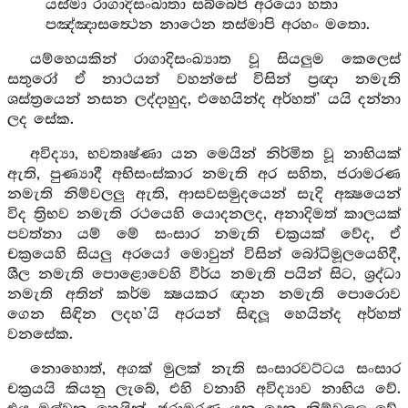
යස්මා රාගාදිසංඛාතා සබ්බෙපි අරයො හතා
පඤ්ඤාසත්‍ථෙන නාථෙන තස්මාපි අරහං මතො.
යම්හෙයකින් රාගාදිසංඛ්‍යාත වූ සියලුම කෙලෙස්
සතුරෝ ඒ නාථයන් වහන්සේ විසින් ප්‍රඥා නමැති
ශස්ත්‍රයෙන් නසන ලද්දාහුද, එහෙයින්ද අර්හත්’ යයි දන්නා
ලද සේක.
අවිද්‍යා, භවතෘෂ්ණා යන මෙයින් නිර්මිත වූ නාභියක්
ඇති, පුණ්‍යාදී අභිසංස්කාර නමැති අර සහිත, ජරාමරණ
නමැති නිම්වලලු ඇති, ආසවසමුදයෙන් සැදි අක්‍ෂයෙන්
විද ත්‍රිභව නමැති රථයෙහි යොදනලද, අනාදිමත් කාලයක්
පවත්නා යම් මේ සංසාර නමැති චක්‍රයක් වේද, ඒ
චක්‍රයෙහි සියලු අරයෝ මොවුන් විසින් බෝධිමූලයෙහිදී,
ශීල නමැති පොළොවෙහි වීර්ය නමැති පයින් සිට, ශ්‍රද්ධා
නමැති අතින් කර්ම ක්‍ෂයකර ඥාන නමැති පොරොව
ගෙන සිඳින ලදහ’යි අරයන් සිඳලූ හෙයින්ද අර්හත්
වනසේක.
නොහොත්, අගක් මුලක් නැති සංසාරවට්ටය සංසාර
චක්‍රයයි කියනු ලැබේ, එහි වනාහි අවිද්‍යාව නාභිය වේ.