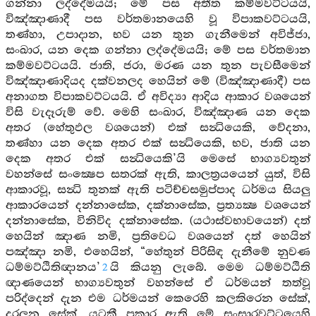
ගන්නා ලද්දේමයයි; මේ පස අතීත කම්මවට්ටයයි,
විඤ්ඤාණාදී පස වර්තමානයෙහි වූ විපාකවට්ටයයි,
තණ්හා, උපාදාන, භව යන තුන ගැනීමෙන් අවිජ්ජා,
සංඛාර, යන දෙක ගන්නා ලද්දේමයයි; මේ පස වර්තමාන
කම්මවට්ටයයි. ජාති, ජරා, මරණ යන තුන පැවසීමෙන්
විඤ්ඤාණාදියද දක්වනලද හෙයින් මේ (විඤ්ඤාණාදී) පස
අනාගත විපාකවට්ටයයි. ඒ අවිද්‍යා ආදිය ආකාර වශයෙන්
විසි වැදෑරුම් වේ. මෙහි සංඛාර, විඤ්ඤාණ යන දෙක
අතර (හේතුඵල වශයෙන්) එක් සන්‍ධියෙකි, වේදනා,
තණ්හා යන දෙක අතර එක් සන්‍ධියෙකි, භව, ජාති යන
දෙක අතර එක් සන්‍ධියෙකි’යි මෙසේ භාග්‍යවතුන්
වහන්සේ සංක්‍ෂෙප සතරක් ඇති, කාලත්‍රයයෙන් යුත්, විසි
ආකාරවූ, සන්‍ධි තුනක් ඇති පටිච්චසමුප්පාද ධර්මය සියලු
ආකාරයෙන් දන්නාසේක, දක්නාසේක, ප්‍රත්‍යක්‍ෂ වශයෙන්
දන්නාසේක, විනිවිද දක්නාසේක. (යථාස්වභාවයෙන්) දත්
හෙයින් ඤාණ නමි, ප්‍රතිවෙධ වශයෙන් දත් හෙයින්
පඤ්ඤා නමි, එහෙයින්, “හේතුන් පිරිසිඳ දැනීමේ නුවණ
ධම්මට්ඨිතිඥානය’
යි කියනු ලැබේ. මෙම ධම්මට්ඨිති
2
ඥාණයෙන් භාග්‍යවතුන් වහන්සේ ඒ ධර්මයන් තත්වූ
පරිද්දෙන් දැන එම ධර්මයන් කෙරෙහි කලකිරෙන සේක්,
දුරලන සේක්, යටකී ප්‍රකාර ඇති මේ සංසාරවට්ටයෙහි