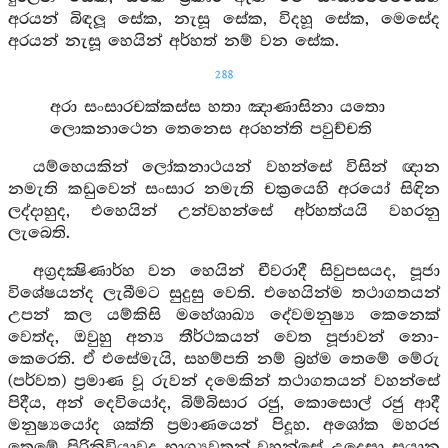
අරයන් බිඳලූ සේක, නැසූ සේක, විදහූ සේක, මෙසේද
අරයන් නැසූ හෙයින් අර්හත් නම් වන සේක.
288
අරා සංසාරචක්කස්ස හතා ඤාණාසිනා යතො
ලොකනාථෙන තෙනෙස අරහන්ති පවුච්චති
යම්හෙයකින් ලෝකනාථයන් වහන්සේ විසින් ඥාන
නමැති කඩුවෙන් සංසාර නමැති චක්‍රයෙහි අරයෝ සිඳින
ලද්දාහුද, එහෙයින් උන්වහන්සේ අර්හත්යයි වහරනු
ලැබෙති.
අග්‍රදක්‍ෂිණාර්හ වන හෙයින් චීවරාදී සිවුපසයද, පූජා
විශේෂයන්ද ලැබීමට සුදුසු වෙති. එහෙයින්ම තථාගතයන්
උපන් කල යම්කිසි මහේශාඛ්‍ය දේවමනුෂ්‍ය කෙනෙක්
වෙත්ද, ඔවුහු අන්‍ය තීර්ථකයන් වෙත පූජාවන් නො-
කෙරෙති. ඒ එසේමැයි, සහම්පති නම් බ්‍රහ්ම තෙමේ මේරු
(පර්වත) ප්‍රමාණ වූ රුවන් දමෙකින් තථාගතයන් වහන්සේ
පිදීය, අන් දෙවියෝද, බිම්බිසාර රජු, කොසොල් රජු ආදී
මනුෂ්‍යයෝද ශක්ති ප්‍රමාණයෙන් පිදූහ. අශෝක මහරජ
තෙමේ පිරිනිවියාවූද භාග්‍යවතුන් වහන්සේ උදෙසා සයානු