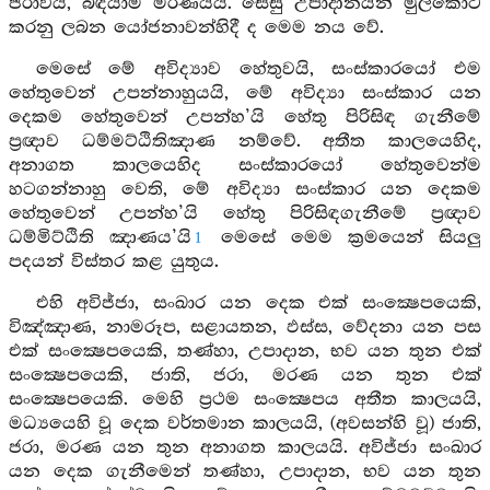
ජරාවයි, බිඳීයාම මරණයයි. සෙසු උපාදානයන් මුල්කොට
කරනු ලබන යෝජනාවන්හිදී ද මෙම නය වේ.
මෙසේ මේ අවිද්‍යාව හේතුවයි, සංස්කාරයෝ එම
හේතුවෙන් උපන්නාහුයයි, මේ අවිද්‍යා සංස්කාර යන
දෙකම හේතුවෙන් උපන්හ’යි හේතු පිරිසිඳ ගැනීමේ
ප්‍රඥාව ධම්මට්ඨිතිඤාණ නම්වේ. අතීත කාලයෙහිද,
අනාගත කාලයෙහිද සංස්කාරයෝ හේතුවෙන්ම
හටගන්නාහු වෙති, මේ අවිද්‍යා සංස්කාර යන දෙකම
හේතුවෙන් උපන්හ’යි හේතු පිරිසිඳගැනීමේ ප්‍රඥාව
ධම්මිට්ඨිති ඤාණය’යි
මෙසේ මෙම ක්‍රමයෙන් සියලු
1
පදයන් විස්තර කළ යුතුය.
එහි අවිජ්ජා, සංඛාර යන දෙක එක් සංක්‍ෂෙපයෙකි,
විඤ්ඤාණ, නාමරූප, සළායතන, ඵස්ස, වේදනා යන පස
එක් සංක්‍ෂෙපයෙකි, තණ්හා, උපාදාන, භව යන තුන එක්
සංක්‍ෂෙපයෙකි, ජාති, ජරා, මරණ යන තුන එක්
සංක්‍ෂෙපයෙකි. මෙහි ප්‍රථම සංක්‍ෂෙපය අතීත කාලයයි,
මධ්‍යයෙහි වූ දෙක වර්තමාන කාලයයි, (අවසන්හි වූ) ජාති,
ජරා, මරණ යන තුන අනාගත කාලයයි. අවිජ්ජා සංඛාර
යන දෙක ගැනීමෙන් තණ්හා, උපාදාන, භව යන තුන