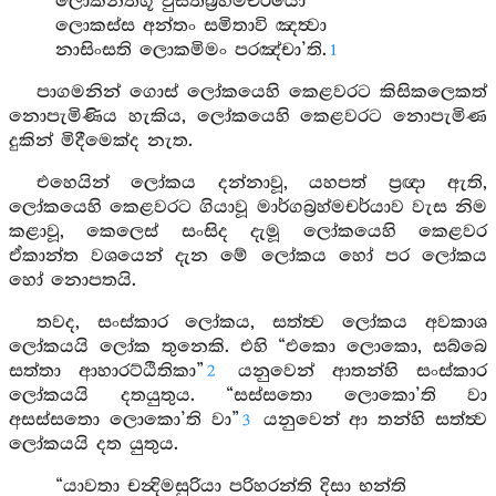
ලොකන්තගූ වුසිතබ්‍රහ්මචරියො
ලොකස්ස අන්තං සමිතාවි ඤත්‍වා
නාසිංසති ලොකමිමං පරඤ්චා’ති.
1
පාගමනින් ගොස් ලෝකයෙහි කෙළවරට කිසිකලෙකත්
නොපැමිණිය හැකිය, ලෝකයෙහි කෙළවරට නොපැමිණ
දුකින් මිදීමෙක්ද නැත.
එහෙයින් ලෝකය දන්නාවූ, යහපත් ප්‍රඥා ඇති,
ලෝකයෙහි කෙළවරට ගියාවූ මාර්ගබ්‍රහ්මචර්යාව වැස නිම
කළාවූ, කෙලෙස් සංසිද දැමූ ලෝකයෙහි කෙළවර
ඒකාන්ත වශයෙන් දැන මේ ලෝකය හෝ පර ලෝකය
හෝ නොපතයි.
තවද, සංස්කාර ලෝකය, සත්ත්‍ව ලෝකය අවකාශ
ලෝකයයි ලෝක තුනෙකි. එහි “එකො ලොකො, සබ්බෙ
සත්තා ආහාරට්ඨිතිකා”
යනුවෙන් ආතන්හි සංස්කාර
2
ලෝකයයි දතයුතුය. “සස්සතො ලොකො’ති වා
අසස්සතො ලොකො’ති වා”
යනුවෙන් ආ තන්හි සත්ත්‍ව
3
ලෝකයයි දත යුතුය.
“යාවතා චන්‍දිමසුරියා පරිහරන්ති දිසා භන්ති