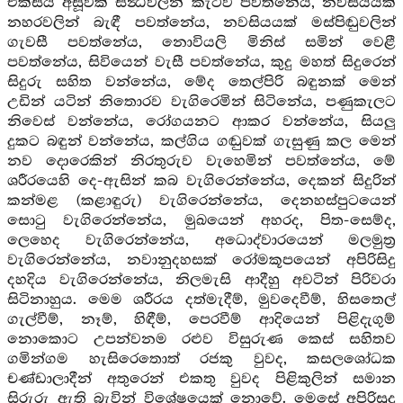
එක්සිය අසූවක් සන්‍ධිවලින් කැටිව පවත්නේය, නවසියයක්
නහරවලින් බැඳී පවත්නේය, නවසියයක් මස්පිඬුවලින්
ගැවසී පවත්නේය, නොවියලි මිනිස් සමින් වෙළී
පවත්නේය, සිවියෙන් වැසී පවත්නේය, කුදු මහත් සිදුරෙන්
සිදුරු සහිත වන්නේය, මේද තෙල්පිරි බඳුනක් මෙන්
උඩින් යටින් නිතොරව වැගිරෙමින් සිටිනේය, පණුකැලට
නිවෙස් වන්නේය, රෝගයනට ආකර වන්නේය, සියලු
දුකට බඳුන් වන්නේය, කල්ගිය ගඬුවක් ගැසුණු කල මෙන්
නව දොරෙකින් නිරතුරුව වැහෙමින් පවත්නේය, මේ
ශරීරයෙහි දෙ-ඇසින් කබ වැගිරෙන්නේය, දෙකන් සිදුරින්
කන්මළ (කළාඳුරු) වැගිරෙන්නේය, දෙනහස්පුටයෙන්
සොටු වැගිරෙන්නේය, මුඛයෙන් අහරද, පිත-සෙම්ද,
ලෙහෙද වැගිරෙන්නේය, අධොද්වාරයෙන් මලමුත්‍ර
වැගිරෙන්නේය, නවානුදහසක් රෝමකූපයෙන් අපිරිසිදු
දහදිය වැගිරෙන්නේය, නිලමැසි ආදීහු අවටින් පිරිවරා
සිටිනාහුය. මෙම ශරීරය දත්මැදීම්, මුවදෙවීම්, හිසතෙල්
ගැල්වීම්, නෑම්, හිඳීම්, පෙරවීම් ආදියෙන් පිළිදැගුම්
නොකොට උපන්වනම රළුව විසුරුණ කෙස් සහිතව
ගමින්ගම හැසිරෙතොත් රජකු වුවද, කසලශෝධක
චණ්ඩාලාදීන් අතුරෙන් එකතු වුවද පිළිකුලින් සමාන
සිරුරු ඇති බැවින් විශේෂයෙක් නොවේ. මෙසේ අපිරිසුදු