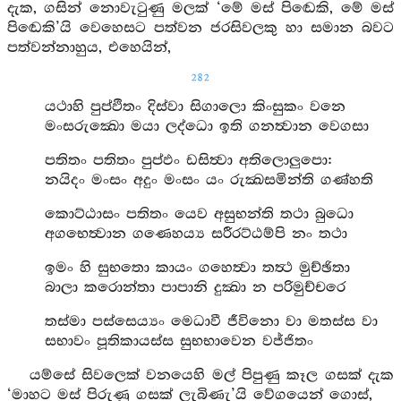
දැක, ගසින් නොවැටුණු මලක් ‘මේ මස් පිඬෙකි, මේ මස්
පිඬෙකි’යි වෙහෙසට පත්වන ජරසිවලකු හා සමාන බවට
පත්වන්නාහුය, එහෙයින්,
282
යථාහි පුප්ඵිතං දිස්වා සිගාලො කිංසුකං වනෙ
මංසරුක්‍ඛො මයා ලද්ධො ඉති ගනත්‍වාන වෙගසා
පතිතං පතිතං පුප්ඵං ඩසිත්‍වා අතිලොලුපො:
නයිදං මංසං අදුං මංසං යං රුක්‍ඛසමින්ති ගණ්හති
කොට්ඨාසං පතිතං යෙව අසුභන්ති තථා බුධො
අගභෙත්‍වාන ගණෙහය්‍ය සරීරට්ඨම්පි නං තථා
ඉමං හි සුභතො කායං ගහෙත්‍වා තත්‍ථ මුච්ඡිතා
බාලා කරොන්තා පාපානි දුක්‍ඛා න පරිමුච්චරෙ
තස්මා පස්සෙය්‍යං මෙධාවී ජීවිනො වා මතස්ස වා
සභාවං පූතිකායස්ස සුභභාවෙන වජ්ජිතං
යම්සේ සිවලෙක් වනයෙහි මල් පිපුණු කෑල ගසක් දැක
‘මාහට මස් පිරුණු ගසක් ලැබිණැ’යි වේගයෙන් ගොස්,