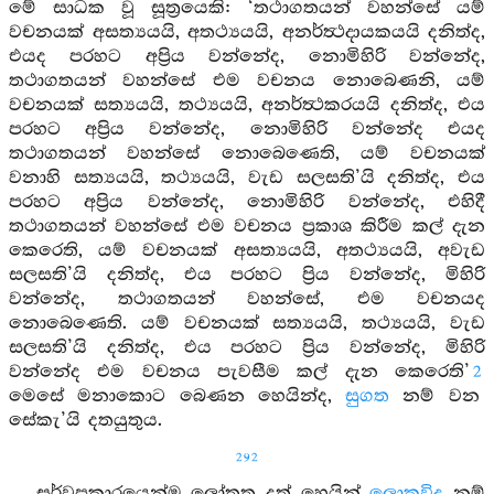
මේ සාධක වූ සූත්‍රයෙකි: ‘තථාගතයන් වහන්සේ යම්
වචනයක් අසත්‍යයයි, අතථ්‍යයයි, අනර්ත්‍ථදායකයයි දනිත්ද,
එයද පරහට අප්‍රිය වන්නේද, නොමිහිරි වන්නේද,
තථාගතයන් වහන්සේ එම වචනය නොබෙණනි, යම්
වචනයක් සත්‍යයයි, තථ්‍යයයි, අනර්ත්‍ථකරයයි දනිත්ද, එය
පරහට අප්‍රිය වන්නේද, නොමිහිරි වන්නේද එයද
තථාගතයන් වහන්සේ නොබෙණෙති, යම් වචනයක්
වනාහි සත්‍යයයි, තථ්‍යයයි, වැඩ සලසති’යි දනිත්ද, එය
පරහට අප්‍රිය වන්නේද, නොමිහිරි වන්නේද, එහිදී
තථාගතයන් වහන්සේ එම වචනය ප්‍රකාශ කිරීම කල් දැන
කෙරෙති, යම් වචනයක් අසත්‍යයයි, අතථ්‍යයයි, අවැඩ
සලසති’යි දනිත්ද, එය පරහට ප්‍රිය වන්නේද, මිහිරි
වන්නේද, තථාගතයන් වහන්සේ, එම වචනයද
නොබෙණෙති. යම් වචනයක් සත්‍යයයි, තථ්‍යයයි, වැඩ
සලසති’යි දනිත්ද, එය පරහට ප්‍රිය වන්නේද, මිහිරි
වන්නේද එම වචනය පැවසීම කල් දැන කෙරෙති’
2
මෙසේ මනාකොට බෙණන හෙයින්ද,
සුගත
නම් වන
සේකැ’යි දතයුතුය.
292
සර්වප්‍රකාරයෙන්ම ලෝතතු දත් හෙයින්
ලොකවිදූ
නම්