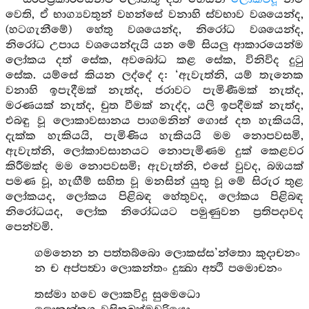
වෙති, ඒ භාග්‍යවතුන් වහන්සේ වනාහි ස්වභාව වශයෙන්ද,
(හටගැනීමේ) හේතු වශයෙන්ද, නිරෝධ වශයෙන්ද,
නිරෝධ උපාය වශයෙන්දැයි යන මේ සියලු ආකාරයෙන්ම
ලෝකය දත් සේක, අවබෝධ කළ සේක, විනිවිද දුටු
සේක. යම්සේ කියන ලද්දේ ද: ‘ඇවැත්නි, යම් තැනෙක
වනාහි ඉපැදීමක් නැත්ද, ජරාවට පැමිණීමක් නැත්ද,
මරණයක් නැත්ද, චුත වීමක් නැද්ද, යලි ඉපදීමක් නැත්ද,
එබඳු වූ ලොකාවසානය පාගමනින් ගොස් දත හැකියයි,
දැක්ක හැකියයි, පැමිණිය හැකියයි මම නොපවසමි,
ඇවැත්නි, ලෝකාවසානයට නොපැමිණම දුක් කෙළවර
කිරීමක්ද මම නොපවසමි; ඇවැත්නි, එසේ වුවද, බඹයක්
පමණ වූ, හැඟීම් සහිත වූ මනසින් යුතු වූ මේ සිරුර තුළ
ලෝකයද, ලෝකය පිළිබඳ හේතුවද, ලෝකය පිළිබඳ
නිරෝධයද, ලෝක නිරෝධයට පමුණුවන ප්‍රතිපදාවද
පෙන්වමි.
ගමනෙන න පත්තබ්බො ලොකස්ස’න්තො කුදාචනං
න ච අප්පත්‍වා ලොකන්තං දුක්‍ඛා අත්‍ථි පමොචනං
තස්මා හවෙ ලොකවිදූ සුමෙධො