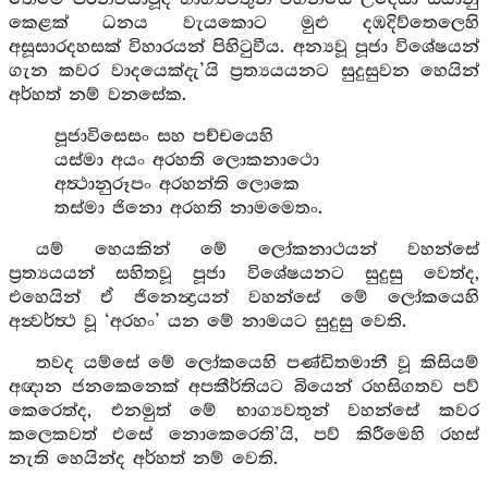
කෙළක් ධනය වැයකොට මුළු දඹදිව්තෙලෙහි
අසූසාරදහසක් විහාරයන් පිහිටුවීය. අන්‍යවූ පූජා විශේෂයන්
ගැන කවර වාදයෙක්දැ’යි ප්‍රත්‍යයයනට සුදුසුවන හෙයින්
අර්හත් නම් වනසේක.
පූජාවිසෙසං සහ පච්චයෙහි
යස්මා අයං අරහති ලොකනාථො
අත්‍ථානුරූපං අරහන්ති ලොකෙ
තස්මා ජිනො අරහති නාමමෙතං.
යම් හෙයකින් මේ ලෝකනාථයන් වහන්සේ
ප්‍රත්‍යයයන් සහිතවූ පූජා විශේෂයනට සුදුසු වෙත්ද,
එහෙයින් ඒ ජිනෙන්‍ද්‍රයන් වහන්සේ මේ ලෝකයෙහි
අන්‍වර්ත්‍ථ වූ ‘අරහං’ යන මේ නාමයට සුදුසු වෙති.
තවද යම්සේ මේ ලෝකයෙහි පණ්ඩිතමානී වූ කිසියම්
අඥාන ජනකෙනෙක් අපකීර්තියට බියෙන් රහසිගතව පව්
කෙරෙත්ද, එනමුත් මේ භාග්‍යවතුන් වහන්සේ කවර
කලෙකවත් එසේ නොකෙරෙති’යි, පව් කිරීමෙහි රහස්
නැති හෙයින්ද අර්හත් නම් වෙති.