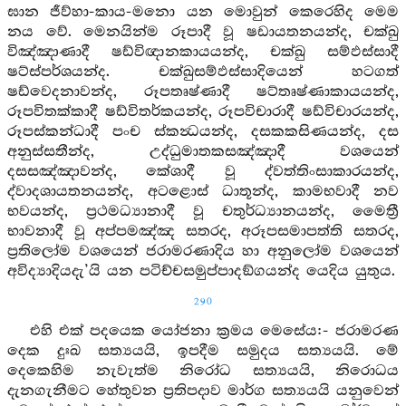
ඝාන ජීව්හා-කාය-මනො යන මොවුන් කෙරෙහිද මෙම
නය වේ. මෙනයින්ම රූපාදී වූ ෂඩායතනයන්ද, චක්ඛු
විඤ්ඤාණාදී ෂඩ්විඥානකායයන්ද, චක්ඛු සම්ඵස්සාදී
ෂට්ස්පර්ශයන්ද. චක්ඛුසම්ඵස්සාදියෙන් හටගත්
ෂඩ්වෙදනාවන්ද, රූපතෘෂ්ණාදී ෂට්තෘෂ්ණාකායයන්ද,
රූපවිතක්කාදී ෂඩ්විතර්කයන්ද, රූපවිචාරාදී ෂඩ්විචාරයන්ද,
රූපස්කන්ධාදී පංච ස්කන්‍ධයන්ද, දසකකසිණයන්ද, දස
අනුස්සතීන්ද, උද්ධුමාතකසඤ්ඤාදී වශයෙන්
දසසඤ්ඤාවන්ද, කේශාදී වූ ද්වත්තිංසාකාරයන්ද,
ද්වාදශායතනයන්ද, අටළොස් ධාතූන්ද, කාමභවාදී නව
භවයන්ද, ප්‍රථමධ්‍යානාදී වූ චතුර්ධ්‍යානයන්ද, මෛත්‍රී
භාවනාදී වූ අප්පමඤ්ඤ සතරද, අරූපසමාපත්ති සතරද,
ප්‍රතිලෝම වශයෙන් ජරාමරණාදිය හා අනුලෝම වශයෙන්
අවිද්‍යාදියදැ’යි යන පටිච්චසමුප්පාදඞ්ගයන්ද යෙදිය යුතුය.
290
එහි එක් පදයෙක යෝජනා ක්‍රමය මෙසේය:- ජරාමරණ
දෙක දුඃඛ සත්‍යයයි, ඉපදීම සමුදය සත්‍යයයි. මේ
දෙකෙහිම නැවැත්ම නිරෝධ සත්‍යයයි, නිරොධය
දැනගැනීමට හේතුවන ප්‍රතිපදාව මාර්ග සත්‍යයයි යනුවෙන්