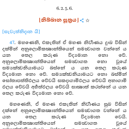
6. 2. 5. 6.
[නිබ්බාන සූත්‍රය]
[සැවැත්නිදාන යි]
47
. මහණෙනි, එකැතින් ඒ මහණ නිර්‍වාණය දුඃඛ විසින්
දක්මින් අනුලොමිකක්‍ෂාන්තියෙන් සමන්‍වාගත වන්නේ ය
යන තෙල කරුණ විද්‍යමාන නො වේ.
අනුලොමිකක්‍ෂාන්තියෙන් සමන්‍වාගත නො වූයේ
සම්‍යක්ත්‍වනියාමයට බස්නේ ය යන තෙල කරුණ
විද්‍යමාන නො වේ. සම්‍යක්ත්‍වනියාමයට නො බස්මින්
සෝතාපත්තිඵලය වේවයි සකදාගාමිඵලය වේවයි අනාගාමි
ඵලය වේවයි අර්‍හත්ඵලය වේවයි සාක්‍ෂාත් කරන්නේ ය යන
තෙල කරුණ විද්‍යමාන නො වේ.
මහණෙනි, ඒ මහණ එකැතින් නිර්‍වාණය සුඛ විසින්
දක්නේ අනුලොමිකක්‍ෂාන්තියෙන් සමන්‍වාගත වන්නේ ය
යන තෙල කරුණ විද්‍යමාන වෙයි.
අනුලොමිකක්‍ෂාන්තියෙන් සමන්‍වාගත වූයේ