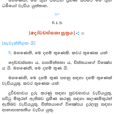
මහණෙනි, මෙ තුන් ධර්‍මයන් ප්‍රහීණ කිරීමට මෙ තුන්
ධර්‍මයෝ වැඩිය යුත්තාහ.
267
6. 1. 9.
[දෝවචස්සතා සූත්‍රය]
[සැවැත්නිදාන යි]
9
. මහණෙනි, මෙ දහම් තුණෙකි. කවර තුණෙක යත්:
දෝවචස්සතා ය, පාපමිත්තතා ය, චිත්තයාගේ වික්‍ෂේප
ය යි. මහණෙනි, මෙ දහම් තුණ යි.
මහණෙනි, මෙ දහම් තුණ පහනු සඳහා දහම් තුණෙක්
වැඩියයුතු. කවර තුණෙක යත්:
දුර්‍වචභාවය දුරු කරණු සඳහා සුවචභාවය වැඩියයුතු,
පවිටු මිතුරන් ඇතිබව ප්‍රහීණ කරණු සඳහා කලණමිතුරන්
ඇතිබව වැඩියයුතු, චිත්තයාගේ වික්‍ෂේපය දුරලනු සඳහා
ආනාපානසතිය වැඩිය යුතු.