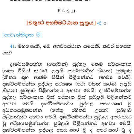
6. 2. 4. 11.
[චතුත්‍ථ අභබ්බට්ඨාන සූත්‍රය]
[සැවැත්නිදාන යි]
41
. මහණෙනි, මෙ අභව්‍යස්ථාන සයෙකි. කවර සයෙක
යත්:
දෘෂ්ටිසම්පන්න (සෝවන්) පුද්ගල තෙම ස්වයංකෘත
(තමා විසින් කරණ ලදැයි ආත්මවාදීන් කියන) සුඛදුඃඛ
(නිත්‍ය ශුභ ආත්ම විසින් පිළිගන්නට අභව්‍ය වෙයි).
දෘෂ්ටිසම්පන්න පුද්ගල පරකෘත (පරා විසින් කරණ ලදැයි
කියන) සුඛදුඃඛ පිළිගන්නට අභව්‍ය වෙයි. දෘෂ්ටිසම්පන්න
පුද්ගල ස්වයංකෘත වූත් පරකෘත වූත් සුඛදුඃඛ පිළිගන්නට
අභව්‍ය වෙයි. දෘෂ්ටිසම්පන්න පුද්ගල අසයංකාර වූ
අධීත්‍යසමුත්පන්න (හේතු රහිතව උපන්) සුඛදුඃඛ
පිළිගන්නට අභව්‍ය වෙයි. දෘෂ්ටිසම්පන්න පුද්ගල අපරංකාර
වූ අධීත්‍යසමුත්පන්න සුඛදුඃඛ පිළිගන්නට අභව්‍ය වෙයි.
දෘෂ්ටිසම්පන්න පුද්ගල අසයංකාර වූ ද අපරංකාර වූ ද