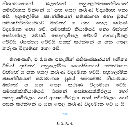
නිත්‍යවශයෙන් බලන්නේ අනුලෝමක්‍ෂාන්තියෙන්
සමන්‍වාගත වන්නේ ය’ යන තෙල කරුණ විද්‍යමාන නො
වේ. අනුලෝමික ක්‍ෂාන්තියෙන් සමන්‍වාගත නො වූයේ
සම්‍යක්ත්‍වනියාමයට බස්නේ ය යන තෙල කරුණ
විද්‍යමාන නො වේ. සම්‍යක්ත්‍ව නියාමයට නො බස්නේ
සෝවත්පල වේවයි සෙදගැමිපල වේවයි අනගැමිපල
වේවයි රහත්පල වේවයි පසක් කරන්නේ ය යන තෙල
කරුණ විද්‍යමාන නො වේ.
මහණෙනි, එ මහණ එකැතින් සර්‍වසංස්කාරයන් අනිත්‍ය
විසින් දක්නේ, අනුලෝමික ක්‍ෂාන්තියෙන් සමන්‍වාගත
වන්නේ ය යන තෙල කරුණ විද්‍යමාන වෙයි, අනුලෝමික
ක්‍ෂාන්තියෙන් සමන්‍වාගත වූයේ සම්‍යක්ත්‍ව නියාමයට
බස්නේ ය යන තෙල කරුණ විද්‍යමාන වෙයි.
සම්‍යක්ත්‍වනියාමයට බස්නේ සෝතාපත්තිඵලය හෝ
සකදාගාමිඵලය හෝ අනාගාමිඵලය හෝ අර්‍හත්ඵලය හෝ
පසක් කරන්නේ ය යන තෙල කරුණ විද්‍යමාන වේ ය යි.
255
6. 2. 5. 4.