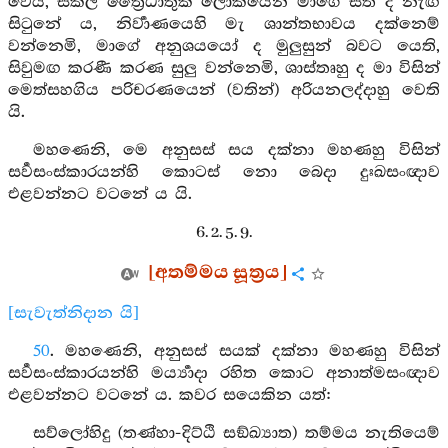
වෙයි, සකල ත්‍රෛධාතුක ලෝකයෙන් මාගේ සිත ද නැඟ
සිටුනේ ය, නිර්‍වාණයෙහි මැ ශාන්තභාවය දක්නෙම්
වන්නෙමි, මාගේ අනුශයයෝ ද මුලුසුන් බවට යෙති,
සිවුමඟ කරණී කරණ සුලු වන්නෙමි, ශාස්තෘහු ද මා විසින්
මෙත්සහගිය පරිචරණයෙන් (වතින්) අරියනලද්දාහු වෙති
යි.
මහණෙනි, මෙ අනුසස් සය දක්නා මහණහු විසින්
සර්‍වසංස්කාරයන්හි කොටස් නො බෙදා දුඃඛසංඥාව
එළවන්නට වටනේ ය යි.
6. 2. 5. 9.
[අතම්මය සූත්‍රය]
[සැවැත්නිදාන යි]
50
. මහණෙනි, අනුසස් සයක් දක්නා මහණහු විසින්
සර්‍වසංස්කාරයන්හි මර්‍ය්‍යාදා රහිත කොට අනාත්මසංඥාව
එළවන්නට වටනේ ය. කවර සයෙකින යත්:
සව්ලෝහිදු (තණ්හා-දිට්ඨි සඞ්ඛ්‍යාත) තම්මය නැතියෙම්