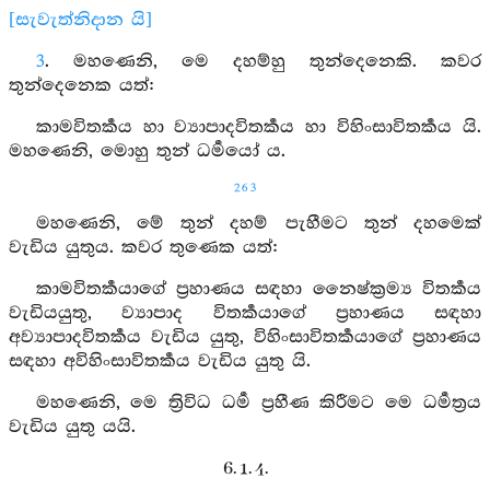
[සැවැත්නිදාන යි]
3
. මහණෙනි, මෙ දහම්හු තුන්දෙනෙකි. කවර
තුන්දෙනෙක යත්:
කාමවිතර්‍කය හා ව්‍යාපාදවිතර්‍කය හා විහිංසාවිතර්‍කය යි.
මහණෙනි, මොහු තුන් ධර්‍මයෝ ය.
263
මහණෙනි, මේ තුන් දහම් පැහීමට තුන් දහමෙක්
වැඩිය යුතුය. කවර තුණෙක යත්:
කාමවිතර්‍කයාගේ ප්‍රහාණය සඳහා නෛෂ්ක්‍රම්‍ය විතර්‍කය
වැඩියයුතු, ව්‍යාපාද විතර්‍කයාගේ ප්‍රහාණය සඳහා
අව්‍යාපාදවිතර්‍කය වැඩිය යුතු, විහිංසාවිතර්‍කයාගේ ප්‍රහාණය
සඳහා අවිහිංසාවිතර්‍කය වැඩිය යුතු යි.
මහණෙනි, මෙ ත්‍රිවිධ ධර්‍ම ප්‍රහීණ කිරීමට මෙ ධර්‍මත්‍රය
වැඩිය යුතු යයි.
6. 1. 4.