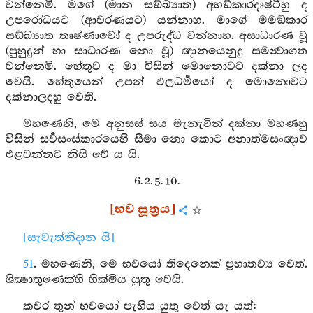
වන්නෙමි. මගේ (මාන සඞ්ඛ්‍යාත) අහඞ්කාරදෘෂ්ටීහු ද
උපරෝධයට (ආවරණයට) යන්නාහ. මාගේ මමඞ්කාර
සඞ්ඛ්‍යාත තෘෂ්ණාවෝ ද උපරුද්ධ වන්නාහ. අසාධාරණ වූ
(පුහුදුන් හා සාධාරණ නො වූ) ඥානයෙනුදු සමන්‍වාගත
වන්නෙමි. හේතුව ද මා විසින් මොනොවට දක්නා ලද
වෙයි. හේතුයෙන් උපන් ඵලධර්‍මයෝ ද මොනොවට
දක්නාලදහු වෙති.
මහණෙනි, මෙ අනුසස් සය මැනැවින් දක්නා මහණහු
විසින් සර්‍වසංස්කාරයෙහි සීමා නො කොට අනාත්මසංඥාව
එළවන්නට නිසි වේ ය යි.
6. 2. 5. 10.
[භව සූත්‍රය]
[සැවැත්නිදාන යි]
51
. මහණෙනි, මෙ භවයෝ තිදෙනෙක් ප්‍රහාතව්‍ය වෙත්.
ශික්‍ෂාතුණෙක්හි හික්මිය යුතු වෙයි.
කවර තුන් භවයෝ පැහිය යුතු වෙත් යැ යත්: