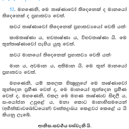
52
. මහණෙනි, මෙ තෘෂ්ණාවෝ තිදෙනෙක් ද මානයෝ
තිදෙනෙක් ද ප්‍රහාතව්‍ය වෙත්.
කවර තෘෂ්ණාවෝ තිදෙනෙක් ප්‍රහාතව්‍යයෝ වෙති යත්:
කාමතෘෂ්ණා ය, භවතෘෂ්ණා ය, විභවතෘෂ්ණා යි. මෙ
තුන්තෘෂ්ණාවෝ පැහිය යුතු වෙත්.
කවර මානයෝ තිදෙනෙක් ප්‍රහාතව්‍ය වෙති යත්:
මාන ය, අවමාන ය, අතිමාන යි. මෙ තුන් මානයෝ
ප්‍රහාතව්‍ය වෙත්.
මහණෙනි, යම් කලෙක භික්‍ෂූහුගේ මෙ තෘෂ්ණාවෝ
තුන්දෙන ප්‍රහීණ වෙත් ද, මෙ මානයෝ තුන්දෙන ප්‍රහීණ
වෙත් ද, මහණෙනි, එකල මෙ මහණ තෘෂ්ණාව සිඳලී ය,
සංයෝජන උපුළේ ය, මනා කොට මානාභිසමයෙන්
(අර්‍හත්ත්‍වාවබෝධයෙන්) වෘත්තදුඃඛය කෙළවර කෙළේ ය යි
කියනු ලැබේ.
ආනිසංසවර්‍ගය පස්වැනි යි.