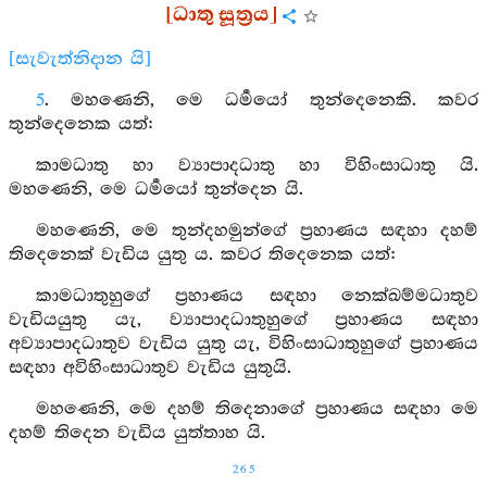
[ධාතු සූත්‍රය]
[සැවැත්නිදාන යි]
5
. මහණෙනි, මෙ ධර්‍මයෝ තුන්දෙනෙකි. කවර
තුන්දෙනෙක යත්:
කාමධාතු හා ව්‍යාපාදධාතු හා විහිංසාධාතු යි.
මහණෙනි, මෙ ධර්‍මයෝ තුන්දෙන යි.
මහණෙනි, මෙ තුන්දහමුන්ගේ ප්‍රහාණය සඳහා දහම්
තිදෙනෙක් වැඩිය යුතු ය. කවර තිදෙනෙක යත්:
කාමධාතුහුගේ ප්‍රහාණය සඳහා නෙක්ඛම්මධාතුව
වැඩියයුතු යැ, ව්‍යාපාදධාතුහුගේ ප්‍රහාණය සඳහා
අව්‍යාපාදධාතුව වැඩිය යුතු යැ, විහිංසාධාතුහුගේ ප්‍රහාණය
සඳහා අවිහිංසාධාතුව වැඩිය යුතුයි.
මහණෙනි, මෙ දහම් තිදෙනාගේ ප්‍රහාණය සඳහා මෙ
දහම් තිදෙන වැඩිය යුත්තාහ යි.
265