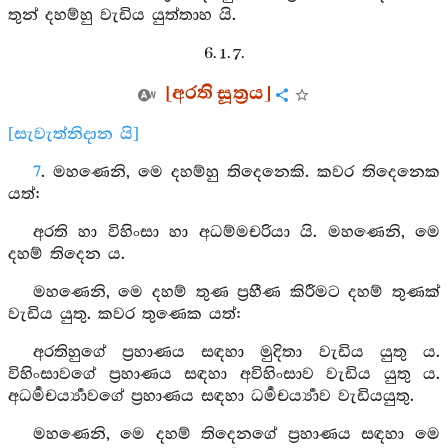
තුන් දහම්හු වැඩිය යුත්තාහ යි.
6. 1. 7.
[අරති සූත්‍රය]
[සැවැත්නිදාන යි]
7
. මහණෙනි, මෙ දහම්හු තිදෙනෙකි. කවර තිදෙනෙක
යත්:
අරති හා විහිංසා හා අධම්මචරියා යි. මහණෙනි, මෙ
දහම් තිදෙන ය.
මහණෙනි, මෙ දහම් තුණ ප්‍රහීණ කිරීමට දහම් තුණක්
වැඩිය යුතු. කවර තුණෙක යත්:
අරතිහුගේ ප්‍රහාණය සඳහා මුදිතා වැඩිය යුතු ය.
විහිංසාවගේ ප්‍රහාණය සඳහා අවිහිංසාව වැඩිය යුතු ය.
අධර්‍මචර්‍ය්‍යාවගේ ප්‍රහාණය සඳහා ධර්‍මචර්‍ය්‍යාව වැඩියයුතු.
මහණෙනි, මෙ දහම් තිදෙනගේ ප්‍රහාණය සඳහා මෙ