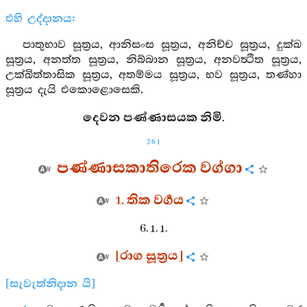
එහි උද්දානය:
පාතුභාව සූත්‍රය, ආනිසංස සූත්‍රය, අනිච්ච සූත්‍රය, දුක්ඛ
සූත්‍රය, අනත්ත සූත්‍රය, නිබ්බාන සූත්‍රය, අනවත්‍ථිත සූත්‍රය,
උක්ඛිත්තාසික සූත්‍රය, අතම්මය සූත්‍රය, භව සූත්‍රය, තණ්හා
සූත්‍රය දැයි එකොළොසෙකි.
දෙවන පණ්ණාසයක නිමි.
261
පණ්ණාසකාතිරෙක වග්ගා
1. තික වර්‍ගය
6. 1. 1.
[රාග සූත්‍රය]
[සැවැත්නිදාන යි]