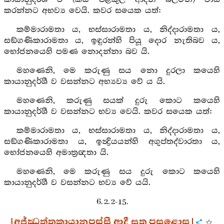
කරන්නට අභව්‍ය වෙයි. කවර සයෙක යත්:
කම්මාරාමතා ය, භස්සාරාමතා ය, නිද්දාරාමතා ය,
සඞ්ගණිකාරාමතා ය, ඉඳුරන්හි පියූ දොර නැතිබව ය,
භෝජනයෙහි පමණ නොදන්නා බව යි.
මහණෙනි, මෙ කරුණු සය නො දුරලා කයෙහි
කායානුදර්ශී ව වසන්නට අභ්‍යව්‍ය වේ ය යි.
මහණෙනි, කරුණු සයක් දුරු කොට කයෙහි
කායානුදර්ශී ව වසන්නට භව්‍ය වෙයි. කවර සයෙක යත්:
කම්මාරාමතා ය, භස්සාරාමතා ය, නිද්දාරාමතා ය,
සඞ්ගණිකාරාමතා ය, ඉන්‍ද්‍රියයන්හි අගුප්තද්වාරතා ය,
භෝජනයෙහි අමාත්‍රඥතා යි.
මහණෙනි, මෙ කරුණු සය දුරු කොට කයෙහි
කායානුදර්ශී ව වසන්නට භව්‍ය වේ යයි.
6. 2. 2-15.
[අජ්ඣත්තකායානුපස්සී ආදී සූත්‍ර පසළොස]