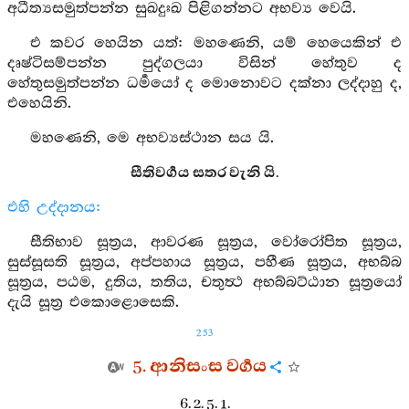
අධීත්‍යසමුත්පන්න සුඛදුඃඛ පිළිගන්නට අභව්‍ය වෙයි.
එ කවර හෙයින යත්: මහණෙනි, යම් හෙයෙකින් එ
දෘෂ්ටිසම්පන්න පුද්ගලයා විසින් හේතුව ද
හේතුසමුත්පන්න ධර්‍මයෝ ද මොනොවට දක්නා ලද්දාහු ද,
එහෙයිනි.
මහණෙනි, මෙ අභව්‍යස්ථාන සය යි.
සීතිවර්‍ගය සතර වැනි යි.
එහි උද්දානය:
සීතිභාව සූත්‍රය, ආවරණ සූත්‍රය, වෝරෝපිත සූත්‍රය,
සුස්සූසති සූත්‍රය, අප්පහාය සූත්‍රය, පහීණ සූත්‍රය, අභබ්බ
සූත්‍රය, පඨම, දුතිය, තතිය, චතුත්‍ථ අභබ්බට්ඨාන සූත්‍රයෝ
දැයි සූත්‍ර එකොළොසෙකි.
253
5. ආනිසංස වර්‍ගය
6. 2. 5. 1.