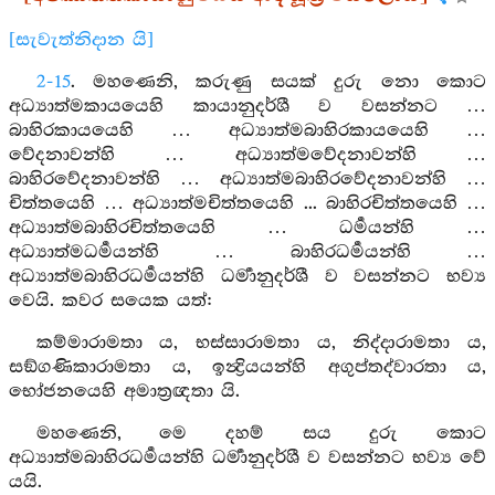
[සැවැත්නිදාන යි]
2-15
. මහණෙනි, කරුණු සයක් දුරු නො කොට
අධ්‍යාත්මකායයෙහි කායානුදර්ශී ව වසන්නට …
බාහිරකායයෙහි … අධ්‍යාත්මබාහිරකායයෙහි …
වේදනාවන්හි … අධ්‍යාත්මවේදනාවන්හි …
බාහිරවේදනාවන්හි … අධ්‍යාත්මබාහිරවේදනාවන්හි …
චිත්තයෙහි … අධ්‍යාත්මචිත්තයෙහි ... බාහිරචිත්තයෙහි …
අධ්‍යාත්මබාහිරචිත්තයෙහි … ධර්‍මයන්හි …
අධ්‍යාත්මධර්‍මයන්හි … බාහිරධර්‍මයන්හි …
අධ්‍යාත්මබාහිරධර්‍මයන්හි ධර්‍මානුදර්ශී ව වසන්නට භව්‍ය
වෙයි. කවර සයෙක යත්:
කම්මාරාමතා ය, භස්සාරාමතා ය, නිද්දාරාමතා ය,
සඞ්ගණිකාරාමතා ය, ඉන්‍ද්‍රියයන්හි අගුප්තද්වාරතා ය,
භෝජනයෙහි අමාත්‍රඥතා යි.
මහණෙනි, මෙ දහම් සය දුරු කොට
අධ්‍යාත්මබාහිරධර්‍මයන්හි ධර්‍මානුදර්ශී ව වසන්නට භව්‍ය වේ
යයි.