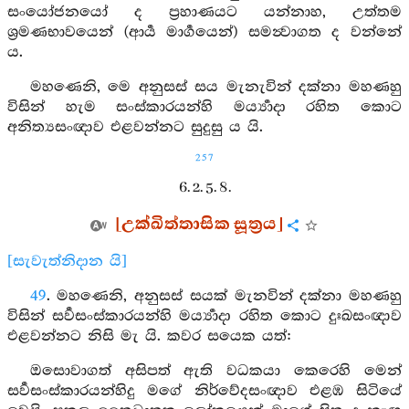
සංයෝජනයෝ ද ප්‍රහාණයට යන්නාහ, උත්තම
ශ්‍රමණභාවයෙන් (ආර්‍ය මාර්‍ගයෙන්) සමන්‍වාගත ද වන්නේ
ය.
මහණෙනි, මෙ අනුසස් සය මැනැවින් දක්නා මහණහු
විසින් හැම සංස්කාරයන්හි මර්‍ය්‍යාදා රහිත කොට
අනිත්‍යසංඥාව එළවන්නට සුදුසු ය යි.
257
6. 2. 5. 8.
[උක්ඛිත්තාසික සූත්‍රය]
[සැවැත්නිදාන යි]
49
. මහණෙනි, අනුසස් සයක් මැනවින් දක්නා මහණහු
විසින් සර්‍වසංස්කාරයන්හි මර්‍ය්‍යාදා රහිත කොට දුඃඛසංඥාව
එළවන්නට නිසි මැ යි. කවර සයෙක යත්:
ඔසොවාගත් අසිපත් ඇති වධකයා කෙරෙහි මෙන්
සර්‍වසංස්කාරයන්හිදු මගේ නිර්වේදසංඥාව එළඹ සිටියේ