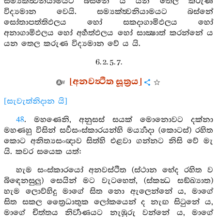
සම්‍යක්ත්‍වනියාමයට බස්නේ ය යන තෙල කරුණ
විද්‍යමාන වෙයි. සම්‍යක්ත්‍වනියාමයට බස්නේ
සෝතාපත්තිඵලය හෝ සකදාගාමිඵලය හෝ
අනාගාමිඵලය හෝ අර්‍හත්ඵලය හෝ සාක්‍ෂාත් කරන්නේ ය
යන තෙල කරුණ විද්‍යමාන වේ ය යි.
6. 2. 5. 7.
[අනවත්‍ථිත සූත්‍රය]
[සැවැත්නිදාන යි]
48
. මහණෙනි, අනුසස් සයක් මොනොවට දක්නා
මහණහු විසින් සර්‍වසංස්කාරයන්හි මර්‍ය්‍යාදා (කොටස්) රහිත
කොට අනිත්‍යසංඥාව සිත්හි එළවා ගන්නට නිසි වේ මැ
යි. කවර සයෙක යත්:
හැම සංස්කාරයෝ අනවස්ථිත (ස්ථාන භේද රහිත ව
බිඳෙනසුලු) සෙයින් මට වැටහෙත්, (ස්කන්‍ධ සඞ්ඛ්‍යාත)
හැම ලොව්හිදු මාගේ සිත නො ඇලෙන්නේ ය, මාගේ
සිත සකල ත්‍රෛධාතුක ලෝකයෙන් ද නැඟ සිටුනේ ය,
මාගේ චිත්තය නිර්‍වාණයට නැඹුරු වන්නේ ය, මාගේ