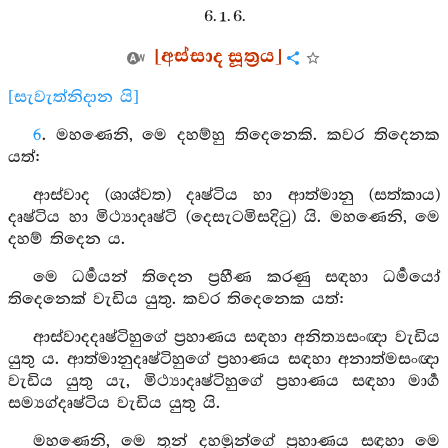
6. 1. 6.
[අස්සාද සූත්‍රය]
[සැවැත්නිදාන යි]
6
. මහණෙනි, මෙ දහම්හු තිදෙනෙකි. කවර තිදෙනක
යත්:
ආස්වාද (ශාශ්වත) දෘෂ්ටිය හා ආත්මානු (සත්කාය)
දෘෂ්ටිය හා මිථ්‍යාදෘෂ්ටි (දෙසැටමිසදිටු) යි. මහණෙනි, මෙ
දහම් තිදෙන ය.
මෙ ධර්‍මයන් තිදෙන ප්‍රහීණ කරණු සඳහා ධර්‍මයෝ
තිදෙනෙක් වැඩිය යුතු. කවර තිදෙනෙක යත්:
ආස්වාදදෘෂ්ටිහුගේ ප්‍රහාණය සඳහා අනිත්‍යසංඥා වැඩිය
යුතු ය. ආත්මානුදෘෂ්ටිහුගේ ප්‍රහාණය සඳහා අනාත්මසංඥා
වැඩිය යුතු යැ, මිථ්‍යාදෘෂ්ටිහුගේ ප්‍රහාණය සඳහා මාර්‍ග
සම්‍යග්දෘෂ්ටිය වැඩිය යුතු යි.
මහණෙනි, මෙ තුන් දහමුන්ගේ ප්‍රහාණය සඳහා මෙ