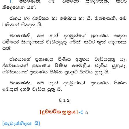
1
. මහණෙනි, මෙ ධර්‍මයෝ තිදෙනෙකි, කවර
තිදෙනෙක යත්:
රාගය හා ද්වේෂය හා මෝහය හා යි. මහණෙනි, මෙ
ධර්‍මයෝ තිදෙන යි.
මහණෙනි, මෙ තුන් දහමුන්ගේ ප්‍රහාණය සඳහා
ධර්‍මයෝ තිදෙනෙක් වැඩියයුතු වෙත්. කවර තුන් දෙනෙක
යත්:
රාගයාගේ ප්‍රහාණය පිණිස අශුභය වැඩියයුතු යැ,
ද්වේෂයාගේ ප්‍රහාණය පිණිස මෛත්‍රිය වැඩිය යුතුයැ,
මෝහයාගේ ප්‍රහාණය පිණිස ප්‍රඥාව වැඩිය යුතු යි.
මහණෙනි, මෙ තුන් දහමුන්ගේ ප්‍රහාණය පිණිස
මෙතුන් දහම් වැඩිය යුතු යි.
6. 1. 2.
[දුච්චරිත සූත්‍රය]
[සැවැත්නිදාන යි]