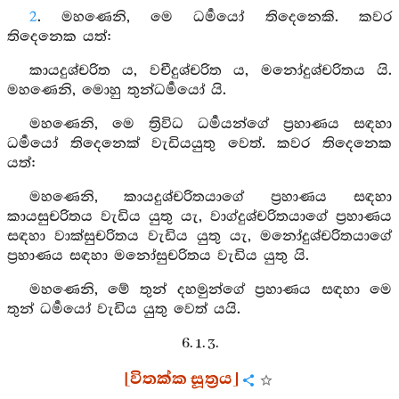
2
. මහණෙනි, මෙ ධර්‍මයෝ තිදෙනෙකි. කවර
තිදෙනෙක යත්:
කායදුශ්චරිත ය, වචීදුශ්චරිත ය, මනෝදුශ්චරිතය යි.
මහණෙනි, මොහු තුන්ධර්‍මයෝ යි.
මහණෙනි, මෙ ත්‍රිවිධ ධර්‍මයන්ගේ ප්‍රහාණය සඳහා
ධර්‍මයෝ තිදෙනෙක් වැඩියයුතු වෙත්. කවර තිදෙනෙක
යත්:
මහණෙනි, කායදුශ්චරිතයාගේ ප්‍රහාණය සඳහා
කායසුචරිතය වැඩිය යුතු යැ, වාග්දුශ්චරිතයාගේ ප්‍රහාණය
සඳහා වාක්සුචරිතය වැඩිය යුතු යැ, මනෝදුශ්චරිතයාගේ
ප්‍රහාණය සඳහා මනෝසුචරිතය වැඩිය යුතු යි.
මහණෙනි, මේ තුන් දහමුන්ගේ ප්‍රහාණය සඳහා මෙ
තුන් ධර්‍මයෝ වැඩිය යුතු වෙත් යයි.
6. 1. 3.
[විතක්ක සූත්‍රය]