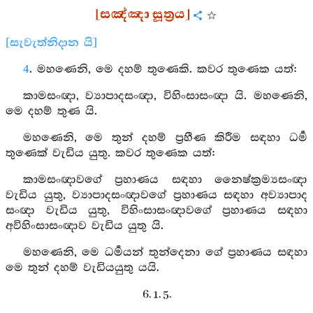
[සඤ්ඤා සූත්‍රය]
[සැවැත්නිදාන යි]
4
. මහණෙනි, මෙ දහම් තුණෙකි. කවර තුණෙක යත්:
කාමසංඥා, ව්‍යාපාදසංඥා, විහිංසාසංඥා යි. මහණෙනි,
මෙ දහම් තුණ යි.
මහණෙනි, මෙ තුන් දහම් ප්‍රහීණ කිරීම සඳහා ධර්‍ම
තුණෙක් වැඩිය යුතු. කවර තුණෙක යත්:
කාමසංඥාවගේ ප්‍රහාණය සඳහා නෛෂ්ක්‍රම්‍යසංඥා
වැඩිය යුතු, ව්‍යාපාදසංඥාවගේ ප්‍රහාණය සඳහා අව්‍යාපාද
සංඥා වැඩිය යුතු, විහිංසාසංඥාවගේ ප්‍රහාණය සඳහා
අවිහිංසාසංඥාව වැඩිය යුතු යි.
මහණෙනි, මෙ ධර්‍මයන් තුන්දෙනා ගේ ප්‍රහාණය සඳහා
මෙ තුන් දහම් වැඩියයුතු යයි.
6. 1. 5.