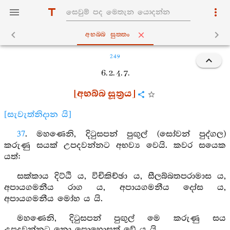
අභබ‍්බ සුත‍්තං
249
6. 2. 4. 7.
[අභබ්බ සූත්‍රය]
[සැවැත්නිදාන යි]
37
. මහණෙනි, දිටුසපන් පුඟුල් (සෝවන් පුද්ගල)
කරුණු සයක් උපදවන්නට අභව්‍ය වෙයි. කවර සයෙක
යත්:
සක්කාය දිට්ඨි ය, විචිකිච්ඡා ය, සීලබ්බතපරාමාස ය,
අපායගමනීය රාග ය, අපායගමනීය දෝස ය,
අපායගමනීය මෝහ ය යි.
මහණෙනි, දිටුසපන් පුඟුල් මෙ කරුණු සය
උපදවන්නට නො පොහොසත් වේ ය යි.