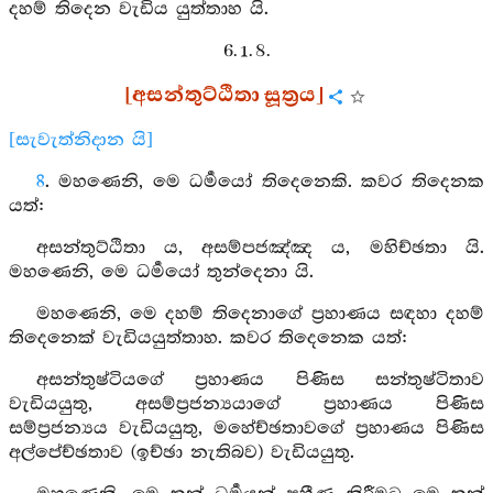
දහම් තිදෙන වැඩිය යුත්තාහ යි.
6. 1. 8.
[අසන්තුට්ඨිතා සූත්‍රය]
[සැවැත්නිදාන යි]
8
. මහණෙනි, මෙ ධර්‍මයෝ තිදෙනෙකි. කවර තිදෙනක
යත්:
අසන්තුට්ඨිතා ය, අසම්පජඤ්ඤ ය, මහිච්ඡතා යි.
මහණෙනි, මෙ ධර්‍මයෝ තුන්දෙනා යි.
මහණෙනි, මෙ දහම් තිදෙනාගේ ප්‍රහාණය සඳහා දහම්
තිදෙනෙක් වැඩියයුත්තාහ. කවර තිදෙනෙක යත්:
අසන්තුෂ්ටියගේ ප්‍රහාණය පිණිස සන්තුෂ්ටිතාව
වැඩියයුතු, අසම්ප්‍රජන්‍යයාගේ ප්‍රහාණය පිණිස
සම්ප්‍රජන්‍යය වැඩියයුතු, මහේච්ඡතාවගේ ප්‍රහාණය පිණිස
අල්පේච්ඡතාව (ඉච්ඡා නැතිබව) වැඩියයුතු.