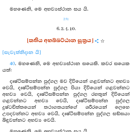
මහණෙනි, මෙ අභව්‍යස්ථාන සය යි.
251
6. 2. 4. 10.
[තතිය අභබ්බට්ඨාන සූත්‍රය]
[සැවැත්නිදාන යි]
40
. මහණෙනි, මෙ අභව්‍යස්ථාන සයෙකි. කවර සයෙක
යත්:
දෘෂ්ටිසම්පන්න පුද්ගල මව දිවියෙන් ගළවන්නට අභව්‍ය
වෙයි, දෘෂ්ටිසම්පන්න පුද්ගල පියා දිවියෙන් ගළවන්නට
අභව්‍ය වෙයි, දෘෂ්ටිසම්පන්න පුද්ගල රහතුන් දිවියෙන්
ගළවන්නට අභව්‍ය වෙයි, දෘෂ්ටිසම්පන්න පුද්ගල
දුෂ්ටචිත්තයෙන් තථාගතයන්ගේ ශරීරයෙන් ලෙහෙ
උපදවන්නට අභව්‍ය වෙයි, දෘෂ්ටිසම්පන්න පුද්ගල සඞ්ඝයා
බිඳුවන්නට අභව්‍ය වෙයි.
මහණෙනි, මෙ අභව්‍යස්ථාන සය යි.