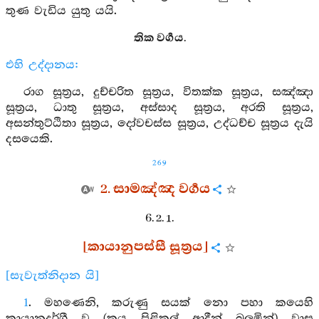
තුණ වැඩිය යුතු යයි.
තික වර්‍ගය.
එහි උද්දානය:
රාග සූත්‍රය, දුච්චරිත සූත්‍රය, විතක්ක සූත්‍රය, සඤ්ඤා
සූත්‍රය, ධාතු සූත්‍රය, අස්සාද සූත්‍රය, අරති සූත්‍රය,
අසන්තුට්ඨිතා සූත්‍රය, දෝවචස්ස සූත්‍රය, උද්ධච්ච සූත්‍රය දැයි
දසයෙකි.
269
2. සාමඤ්ඤ වර්‍ගය
6. 2. 1.
[කායානුපස්සී සූත්‍රය]
[සැවැත්නිදාන යි]
1
. මහණෙනි, කරුණු සයක් නො පහා කයෙහි
කායානුදර්ශී ව (කය පිළිකුල් ආදීන් බලමින්) වාස