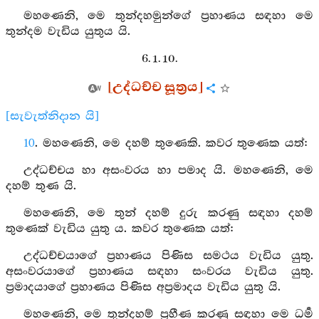
මහණෙනි, මෙ තුන්දහමුන්ගේ ප්‍රහාණය සඳහා මෙ
තුන්දම වැඩිය යුතුය යි.
6. 1. 10.
[උද්ධච්ච සූත්‍රය]
[සැවැත්නිදාන යි]
10
. මහණෙනි, මෙ දහම් තුණෙකි. කවර තුණෙක යත්:
උද්ධච්චය හා අසංවරය හා පමාද යි. මහණෙනි, මෙ
දහම් තුණ යි.
මහණෙනි, මෙ තුන් දහම් දුරු කරණු සඳහා දහම්
තුණෙක් වැඩිය යුතු ය. කවර තුණෙක යත්:
උද්ධච්චයාගේ ප්‍රහාණය පිණිස සමථය වැඩිය යුතු.
අසංවරයාගේ ප්‍රහාණය සඳහා සංවරය වැඩිය යුතු.
ප්‍රමාදයාගේ ප්‍රහාණය පිණිස අප්‍රමාදය වැඩිය යුතු යි.
මහණෙනි, මෙ තුන්දහම් ප්‍රහීණ කරණු සඳහා මෙ ධර්‍ම