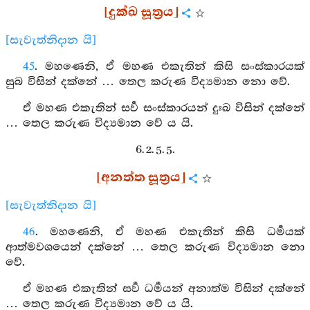
[දුක්ඛ සූත්‍රය]
[සැවැත්නිදාන යි]
45
. මහණෙනි, ඒ මහණ එකැතින් කිසි සංස්කාරයක්
සුබ විසින් දක්නේ … තෙල කරුණ විද්‍යමාන නො වේ.
ඒ මහණ එකැතින් සර්‍ව සංස්කාරයන් දුඃඛ විසින් දක්නේ
… තෙල කරුණ විද්‍යමාන වේ ය යි.
6. 2. 5. 5.
[අනත්ත සූත්‍රය]
[සැවැත්නිදාන යි]
46
. මහණෙනි, ඒ මහණ එකැතින් කිසි ධර්‍මයක්
ආත්මවශයෙන් දක්නේ … තෙල කරුණ විද්‍යමාන නො
වේ.
ඒ මහණ එකැතින් සර්‍ව ධර්‍මයන් අනාත්ම විසින් දක්නේ
… තෙල කරුණ විද්‍යමාන වේ ය යි.