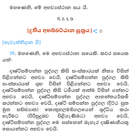
මහණෙනි, මේ අභව්‍යස්ථාන සය යි.
6. 2. 4. 9.
[දුතිය අභබ්බට්ඨාන සූත්‍රය]
[සැවැත්නිදාන යි]
39
. මහණෙනි, මෙ අභව්‍යස්ථාන සයෙකි. කවර සයෙක
යත්:
දෘෂ්ටිසම්පන්න පුද්ගල කිසි සංස්කාරයක් නිත්‍ය විසින්
පිළිගන්නට අභව්‍ය වෙයි, දෘෂ්ටිසම්පන්න පුද්ගල කිසි
සංස්කාරයක් ශුභ විසින් පිළිගන්නට අභව්‍ය වෙයි,
දෘෂ්ටිසම්පන්න පුද්ගල කිසි ධර්‍මයක් ආත්ම විසින් ගන්නට
අභව්‍ය වෙයි, දෘෂ්ටිසම්පන්න පුද්ගල ආනන්තර්‍ය්‍යකර්‍ම
කරන්නට අභව්‍ය වෙයි, දෘෂ්ටි සම්පන්න පුද්ගල (දිට්ඨ සුත
මුත සඞ්ඛ්‍යාත) කොතුහලමඞ්ගලයෙන් ශුද්ධිය කරා
හැරීමට (පිරිසුදුබව පිළිගැණීමට) අභව්‍ය වෙයි,
දෘෂ්ටිසම්පන්න පුද්ගල මෙ සස්නෙන් බැහැර දක්‍ෂිණාර්‍හයකු
සොයන්නට අභව්‍ය වෙයි.