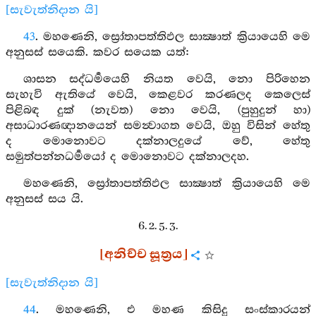
[සැවැත්නිදාන යි]
43
. මහණෙනි, ස්‍රෝතාපත්තිඵල සාක්‍ෂාත් ක්‍රියායෙහි මෙ
අනුසස් සයෙකි. කවර සයෙක යත්:
ශාසන සද්ධර්‍මයෙහි නියත වෙයි, නො පිරිහෙන
සැහැවි ඇතියේ වෙයි, කෙළවර කරණලද කෙලෙස්
පිළිබඳ දුක් (නැවත) නො වෙයි, (පුහුදුන් හා)
අසාධාරණඥානයෙන් සමන්‍වාගත වෙයි, ඔහු විසින් හේතු
ද මොනොවට දක්නාලදුයේ වේ, හේතු
සමුත්පන්නධර්‍මයෝ ද මොනොවට දක්නාලදහ.
මහණෙනි, ස්‍රෝතාපත්තිඵල සාක්‍ෂාත් ක්‍රියායෙහි මෙ
අනුසස් සය යි.
6. 2. 5. 3.
[අනිච්ච සූත්‍රය]
[සැවැත්නිදාන යි]
44
. මහණෙනි, එ මහණ කිසිදු සංස්කාරයන්