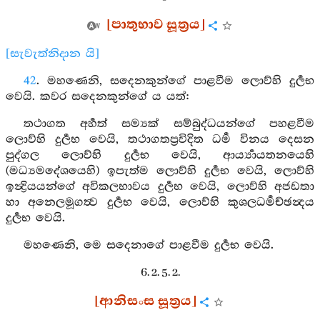
[පාතුභාව සූත්‍රය]
[සැවැත්නිදාන යි]
42
. මහණෙනි, සදෙනකුන්ගේ පාළවීම ලොව්හි දුර්‍ලභ
වෙයි. කවර සදෙනකුන්ගේ ය යත්:
තථාගත අර්‍හත් සම්‍යක් සම්බුද්ධයන්ගේ පහළවීම
ලොව්හි දුර්‍ලභ වෙයි, තථාගතප්‍රවිදිත ධර්‍ම විනය දෙසන
පුද්ගල ලොව්හි දුර්‍ලභ වෙයි, ආර්‍ය්‍යායතනයෙහි
(මධ්‍යමදේශයෙහි) ඉපැත්ම ලොව්හි දුර්‍ලභ වෙයි, ලොව්හි
ඉන්‍ද්‍රියයන්ගේ අවිකලභාවය දුර්‍ලභ වෙයි, ලොව්හි අජඩතා
හා අනෙලමූගත්‍ව දුර්‍ලභ වෙයි, ලොව්හි කුශලධර්‍මච්ඡන්‍දය
දුර්‍ලභ වෙයි.
මහණෙනි, මෙ සදෙනාගේ පාළවීම දුර්‍ලභ වෙයි.
6. 2. 5. 2.
[ආනිසංස සූත්‍රය]