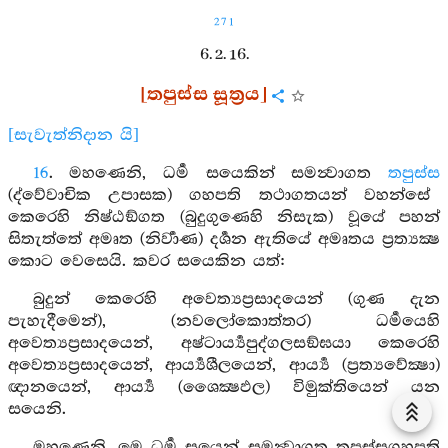
271
6. 2. 16.
[තපුස්ස සූත්‍රය]
[සැවැත්නිදාන යි]
16
. මහණෙනි, ධර්‍ම සයෙකින් සමන්‍වාගත
තපුස්ස
(ද්වේවාචික උපාසක) ගහපති තථාගතයන් වහන්සේ
කෙරෙහි නිෂ්ඨඞ්ගත (බුදුගුණෙහි නිසැක) වූයේ පහන්
සිතැත්තේ අමෘත (නිර්‍වාණ) දර්‍ශන ඇතියේ අමෘතය ප්‍රත්‍යක්‍ෂ
කොට වෙසෙයි. කවර සයෙකින යත්:
බුදුන් කෙරෙහි අවෙත්‍යප්‍රසාදයෙන් (ගුණ දැන
පැහැදීමෙන්), (නවලෝකොත්තර) ධර්‍මයෙහි
අවෙත්‍යප්‍රසාදයෙන්, අෂ්ටාර්‍ය්‍යපුද්ගලසඞ්ඝයා කෙරෙහි
අවෙත්‍යප්‍රසාදයෙන්, ආර්‍ය්‍යශීලයෙන්, ආර්‍ය්‍ය (ප්‍රත්‍යවේක්‍ෂා)
ඥානයෙන්, ආර්‍ය්‍ය (ශෛක්‍ෂඵල) විමුක්තියෙන් යන
සයෙනි.
මහණෙනි, මෙ ධර්‍ම සයෙන් සමන්‍වාගත තපුස්සගහපති