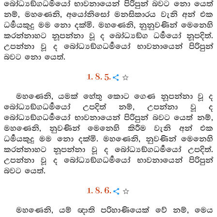
බෝධ්‍යඞ්ගධර්‍මයෝ භාවනායෙන් පිරිපුන් බවට නො යෙත්
නම්, මහණෙනි, අයෝනිසෝ මනසිකාරය වැනි අන් එක
ධර්‍මයකුදු මම නො දක්මි. මහණෙනි, නුනුවණින් මෙනෙහි
කරන්නාහට නූපන්නා වූ ද බෝධ්‍යඞ්ග ධර්‍මයෝ නූපදිත්.
උපන්නා වූ ද බෝධ්‍යඞ්ගධර්‍මයෝ භාවනායෙන් පිරිපුන්
බවට නො යෙත්.
1. 8. 5.
මහණෙනි, යමක් හේතු කොට ගෙණ නූපන්නා වූ ද
බෝධ්‍යඞ්ගධර්‍මයෝ උපදිත් නම්, උපන්නා වූ ද
බෝධ්‍යඞ්ගධර්‍මයෝ භාවනායෙන් පිරිපුන් බවට යෙත් නම්,
මහණෙනි, නුවණින් මෙනෙහි කිරීම වැනි අන් එක
ධර්‍මයකුදු මම නො දක්මි. මහණෙනි, නුවණින් මෙනෙහි
කරන්නාහට නූපන්නා වූ ද බෝධ්‍යඞ්ගධර්‍මයෝ උපදිත්.
උපන්නා වූ ද බෝධ්‍යඞ්ගධර්‍මයෝ භාවනායෙන් පිරිපුන්
බවට යෙත්.
1. 8. 6.
මහණෙනි, යම් ඥාති පරිහාණියෙක් වේ නම්, මෙය