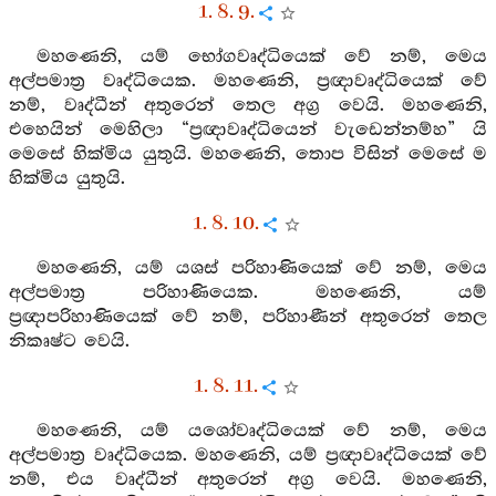
1. 8. 9.
මහණෙනි, යම් භෝගවෘද්ධියෙක් වේ නම්, මෙය
අල්පමාත්‍ර වෘද්ධියෙක. මහණෙනි, ප්‍රඥාවෘද්ධියෙක් වේ
නම්, වෘද්ධීන් අතුරෙන් තෙල අග්‍ර වෙයි. මහණෙනි,
එහෙයින් මෙහිලා “ප්‍රඥාවෘද්ධියෙන් වැඩෙන්නම්හ” යි
මෙසේ හික්මිය යුතුයි. මහණෙනි, තොප විසින් මෙසේ ම
හික්මිය යුතුයි.
1. 8. 10.
මහණෙනි, යම් යශස් පරිහාණියෙක් වේ නම්, මෙය
අල්පමාත්‍ර පරිහාණියෙක. මහණෙනි, යම්
ප්‍රඥාපරිහාණියෙක් වේ නම්, පරිහාණීන් අතුරෙන් තෙල
නිකෘෂ්ට වෙයි.
1. 8. 11.
මහණෙනි, යම් යශෝවෘද්ධියෙක් වේ නම්, මෙය
අල්පමාත්‍ර වෘද්ධියෙක. මහණෙනි, යම් ප්‍රඥාවෘද්ධියෙක් වේ
නම්, එය වෘද්ධීන් අතුරෙන් අග්‍ර වෙයි. මහණෙනි,