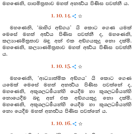
මහණෙනි, පාපමිත්‍රතාව මහත් අනර්‍ත්‍ථය පිණිස පවත්නී ය.
1. 10. 14.
මහණෙනි, ‘බාහිර අඞ්ගය’ යි කොට ගෙණ යමක්
මෙසේ මහත් අර්‍ත්‍ථය පිණිස පවත්නී ද, මහණෙනි,
කල්‍යාණමිත්‍රතාව බඳු අන් එක අඞ්ගයකුදු නො දක්මි.
මහණෙනි, කල්‍යාණමිත්‍රතාව මහත් අර්‍ත්‍ථය පිණිස පවත්නී
ය.
1. 10. 15.
මහණෙනි, ‘ආධ්‍යාත්මික අඞ්ගය’ යි කොට ගෙණ
යමෙක් මෙසේ මහත් අනර්‍ත්‍ථය පිණිස පවත්නේ ද,
මහණෙනි, අකුශලධර්‍මයන්හි යෙදීම හා කුශලධර්‍මයන්හි
නොයෙදීම බඳු අන් එක අඞ්ගයකුදු නො දක්මි.
මහණෙනි, අකුශලධර්‍මයන්හි යෙදීම හා කුශලධර්‍මයන්හි
නො යෙදීම මහත් අනර්‍ත්‍ථය පිණිස පවත්නේ ය.
1. 10. 16.