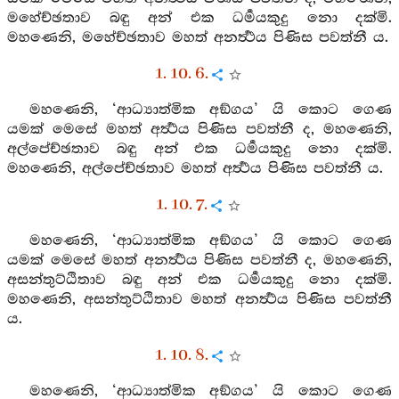
මහේච්ඡතාව බඳු අන් එක ධර්‍මයකුදු නො දක්මි.
මහණෙනි, මහේච්ඡතාව මහත් අනර්‍ත්‍ථය පිණිස පවත්නී ය.
1. 10. 6.
මහණෙනි, ‘ආධ්‍යාත්මික අඞ්ගය’ යි කොට ගෙණ
යමක් මෙසේ මහත් අර්‍ත්‍ථය පිණිස පවත්නී ද, මහණෙනි,
අල්පේච්ඡතාව බඳු අන් එක ධර්‍මයකුදු නො දක්මි.
මහණෙනි, අල්පේච්ඡතාව මහත් අර්‍ත්‍ථය පිණිස පවත්නී ය.
1. 10. 7.
මහණෙනි, ‘ආධ්‍යාත්මික අඞ්ගය’ යි කොට ගෙණ
යමක් මෙසේ මහත් අනර්‍ත්‍ථය පිණිස පවත්නී ද, මහණෙනි,
අසන්තුට්ඨිතාව බඳු අන් එක ධර්‍මයකුදු නො දක්මි.
මහණෙනි, අසන්තුට්ඨිතාව මහත් අනර්‍ත්‍ථය පිණිස පවත්නී
ය.
1. 10. 8.
මහණෙනි, ‘ආධ්‍යාත්මික අඞ්ගය’ යි කොට ගෙණ