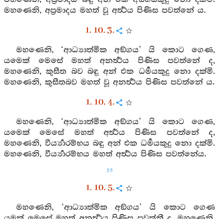
මහණෙනි, අප්‍රමාදය මහත් වූ අර්‍ත්‍ථය පිණිස පවත්නේ ය.
1. 10. 3.
මහණෙනි, ‘ආධ්‍යාත්මික අඞ්ගය’ යි කොට ගෙණ,
යමෙක් මෙසේ මහත් අනර්‍ත්‍ථය පිණිස පවත්නේ ද,
මහණෙනි, කුසීත බව බඳු අන් එක ධර්‍මයකුදු නො දක්මි.
මහණෙනි, කුසීතබව මහත් වූ අනර්‍ත්‍ථය පිණිස පවත්නේ ය.
1. 10. 4.
මහණෙනි, ‘ආධ්‍යාත්මික අඞ්ගය’ යි කොට ගෙණ,
යමෙක් මෙසේ මහත් අර්‍ත්‍ථය පිණිස පවත්නේ ද,
මහණෙනි, වීර්‍ය්‍යාරම්භය බඳු අන් එක ධර්‍මයකුදු නො දක්මි.
මහණෙනි, වීර්‍ය්‍යාරම්භය මහත් අර්‍ත්‍ථය පිණිස පවත්නේය.
35
1. 10. 5.
මහණෙනි, ‘ආධ්‍යාත්මික අඞ්ගය’ යි කොට ගෙණ
යමක් මෙසේ මහත් අනර්‍ත්‍ථය පිණිස පවත්නී ද, මහණෙනි,