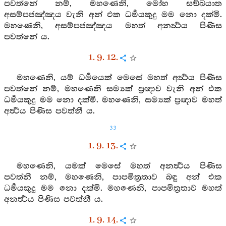
පවත්නේ නම්, මහණෙනි, මෝහ සඞ්ඛයාත
අසම්පජඤ්ඤය වැනි අන් එක ධර්‍මයකුදු මම නො දක්මි.
මහණෙනි, අසම්පජඤ්ඤය මහත් අනර්‍ත්‍ථය පිණිස
පවත්නේ ය.
1. 9. 12.
මහණෙනි, යම් ධර්‍මයෙක් මෙසේ මහත් අර්‍ත්‍ථය පිණිස
පවත්නේ නම්, මහණෙනි සම්‍යක් ප්‍රඥාව වැනි අන් එක
ධර්‍මයකුදු මම නො දක්මි. මහණෙනි, සම්‍යක් ප්‍රඥාව මහත්
අර්‍ත්‍ථය පිණිස පවත්නී ය.
33
1. 9. 13.
මහණෙනි, යමක් මෙසේ මහත් අනර්‍ත්‍ථය පිණිස
පවත්නී නම්, මහණෙනි, පාපමිත්‍රතාව බඳු අන් එක
ධර්‍මයකුදු මම නො දක්මි. මහණෙනි, පාපමිත්‍රතාව මහත්
අනර්‍ත්‍ථය පිණිස පවත්නී ය.
1. 9. 14.