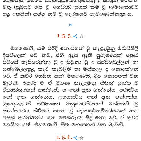
කෙනෙක් මෙසේ චිත්තප්‍රසාදහේතුයෙනු දු කාබුන් මරණින්
මතු (සුඛයට ගති වූ හෙයින්) සුගති නම් වූ (මොනොවට
අග්‍ර හෙයින්) සග්ග නම් වූ ලෝකයට පැමිණෙන්නාහු ය.
19
1. 5. 5.
මහණෙනි, යම් පරිදි නොපහන් වූ කැළැඹුනු මඬබිහිලි
දියවිලෙක් වේ නම්, එහි ඇස් ඇති පුරුෂයෙක් තෙරැ
සිටියේ හැසිරෙන්නා වූ ද සිටුනා වූ ද සිප්පිබෙල්ලන් හා
සක්බෙල්ලනුදු කැට කැබලිති හා මස්කැල ද නොදක්නේ
වේ. ඒ කවර හෙයින යත්: මහණෙනි, දිය නොපහන් වන
බැවිනි. එපරිදි ම ඒ මහණ කැළැඹුනු සිතින් යුක්ත ව
ඒකාන්තයෙන් ආත්මාර්‍ත්‍ථ ය හෝ දැන ගන්නේය, පරාර්‍ත්‍ථය
හෝ දැන ගන්නේය, උභයාර්‍ත්‍ථය හෝ දැන ගන්නේය,
(දශකුශලධර්‍ම සඞ්ඛ්‍යාත) මනුෂ්‍යධර්‍මයෙන් මත්තෙහි වූ
ආර්‍ය්‍යභාවය කිරීමට සමත් වූ ඥානදර්‍ශනවිශේෂයක් හෝ
පසක් කරන්නේය යන මෙකරුණ සිදු නො වේ. ඒ කවර
හෙයින යත්: මහණෙනි, සිත නොපහන් වන බැවිනි.
1. 5. 6.