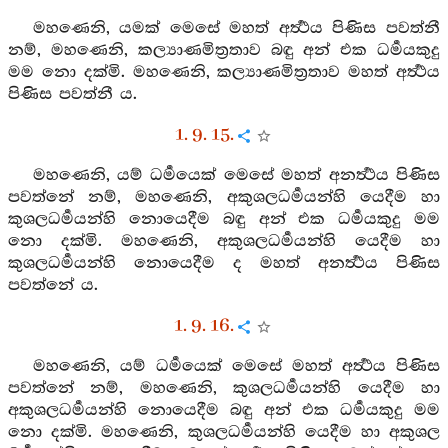
මහණෙනි, යමක් මෙසේ මහත් අර්‍ත්‍ථය පිණිස පවත්නී
නම්, මහණෙනි, කල්‍යාණමිත්‍රතාව බඳු අන් එක ධර්‍මයකුදු
මම නො දක්මි. මහණෙනි, කල්‍යාණමිත්‍රතාව මහත් අර්‍ත්‍ථය
පිණිස පවත්නී ය.
1. 9. 15.
මහණෙනි, යම් ධර්‍මයෙක් මෙසේ මහත් අනර්‍ත්‍ථය පිණිස
පවත්නේ නම්, මහණෙනි, අකුශලධර්‍මයන්හි යෙදීම හා
කුශලධර්‍මයන්හි නොයෙදීම බඳු අන් එක ධර්‍මයකුදු මම
නො දක්මි. මහණෙනි, අකුශලධර්‍මයන්හි යෙදීම හා
කුශලධර්‍මයන්හි නොයෙදීම ද මහත් අනර්‍ත්‍ථය පිණිස
පවත්නේ ය.
1. 9. 16.
මහණෙනි, යම් ධර්‍මයෙක් මෙසේ මහත් අර්‍ත්‍ථය පිණිස
පවත්නේ නම්, මහණෙනි, කුශලධර්‍මයන්හි යෙදීම හා
අකුශලධර්‍මයන්හි නොයෙදීම බඳු අන් එක ධර්‍මයකුදු මම
නො දක්මි. මහණෙනි, කුශලධර්‍මයන්හි යෙදීම හා අකුශල