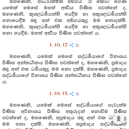
මහණෙනි, ‘ආධ්‍යාත්මික අඞ්ගය’ යි කොට ගෙණ
යමෙක් මෙසේ මහත් අර්‍ත්‍ථය පිණිස පවත්නේ ද,
මහණෙනි, කුශලධර්‍මයන්හි යෙදීම හා අකුශලධර්‍මයන්හි
නොයෙදීම බඳු අන් එක අඞ්ගයකුදු මම නොදක්මි.
මහණෙනි, කුශලධර්‍මයන්හි යෙදීම හා අකුශලධර්‍මයන්හි
නො යෙදීම. මහත් අර්‍ත්‍ථය පිණිස පවත්නේ ය.
1. 10. 17.
මහණෙනි, යමෙක් මෙසේ සද්ධර්‍මයාගේ විනාශය
පිණිස අන්තර්‍ධානය පිණිස පවත්නේ ද, මහණෙනි, ප්‍රමාදය
බඳු අන් එක ධර්‍මයකුදු මම නො දක්මි. මහණෙනි, ප්‍රමාදය
සද්ධර්‍මයාගේ විනාශය පිණිස අන්තර්‍ධානය පිණිස පවත්නේ
ය.
1. 10. 18.
මහණෙනි, යමෙක් මෙසේ සද්ධර්‍මයාගේ පැවැත්ම
පිණිස අවිනාශය පිණිස අතුරුදන් නොවීම පිණිස
පවත්නේ ද, මහණෙනි, අප්‍රමාදය බඳු අන් එක ධර්‍මයකුදු
මම නො දක්මි. මහණෙනි, අප්‍රමාදය සද්ධර්‍මයාගේ