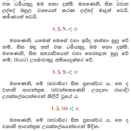
එක ධර්‍මයකුදු මම නො දක්මි. මහණෙනි, සිත වඩන
ලද්දේ බහුල වශයෙන් කරණ ලද්දේ මෘදුත් වෙයි.
කර්‍මණ්‍යත් වෙයි.
1. 5. 8.
මහණෙනි, යමෙක් මෙසේ වහා ඉපිද නස්නා සුලු වේ
නම්, සිත බඳු අන් එක ධර්‍මයකුදු මම නො දක්මි.
මහණෙනි, සිත අත්‍යර්‍ත්‍ථයෙන් වහා පෙරළෙන සුලු වේ
නම්, (එයට) උපමාවකුදු අතිශයදුෂ්කර වේ.
1. 5. 9.
මහණෙනි, මේ (භවාඞ්ග) සිත ප්‍රභාස්වර ය, හෙ ද
වනාහි ආගන්තුක (ජවන්කෙණෙහි උපදනා රාගාදි)
උපක්ලේශයන්ගෙන් කිලිටි වූයේ ය.
1. 5. 10.
මහණෙනි, මේ (භවාඞ්ග) සිත ප්‍රභාස්වර ය, හෙ ද
වනාහි ආගන්තුක උපක්ලේශයන්ගෙන් මිදින.