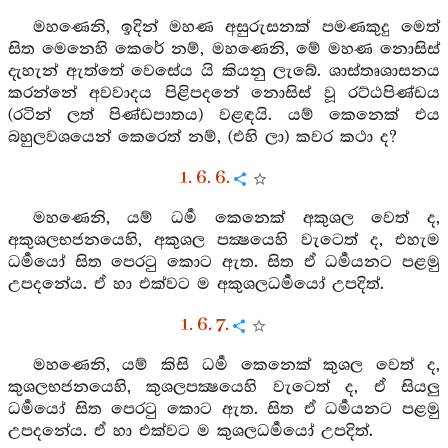
මහණෙනි, ඉදින් මහණ අසුරුසනක් පමණකුදු මෙත්
සිත මෙනෙහි කෙරේ නම්, මහණෙනි, මේ මහණ නොසිස්
දැහැන් ඇත්තේ වෙසේය යි කියනු ලැබේ. ශාස්තෘශාසනය
කරන්නේ අවවාදය පිළිපදනේ නොසිස් වූ රට්ඨපිණ්ඩය
(රටින් ලත් පිණ්ඩපාතය) වළඳයි. යම් කෙනෙක් එය
බහුලවශයෙන් කෙරෙත් නම්, (එහි ලා) කවර කථා ද?
1. 6. 6.
මහණෙනි, යම් ධර්‍ම කෙනෙක් අකුශල වෙත් ද,
අකුශලභජනයෙහි, අකුශල පක්‍ෂයෙහි වැටෙත් ද, එහැම
ධර්‍මයෝ සිත පෙරටු කොට ඇත. සිත ඒ ධර්‍මයනට පළමු
උපදනේය. ඒ හා එක්වට ම අකුශලධර්‍මයෝ උපදිත්.
1. 6. 7.
මහණෙනි, යම් කිසි ධර්‍ම කෙනෙක් කුශල වෙත් ද,
කුශලභජනයෙහි, කුශලපක්‍ෂයෙහි වැටෙත් ද, ඒ සියලු
ධර්‍මයෝ සිත පෙරටු කොට ඇත. සිත ඒ ධර්‍මයනට පළමු
උපදනේය. ඒ හා එක්වට ම කුශලධර්‍මයෝ උපදිත්.