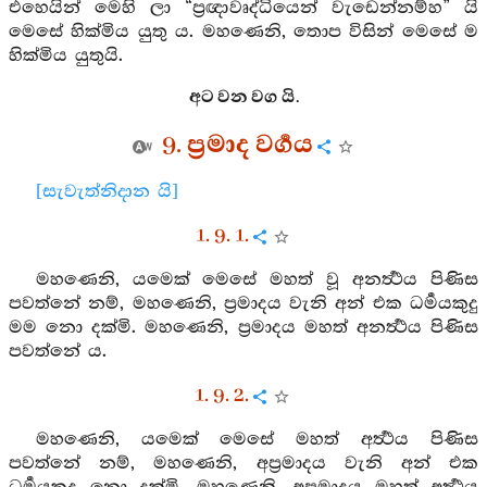
එහෙයින් මෙහි ලා “ප්‍රඥාවෘද්ධියෙන් වැඩෙන්නම්හ” යි
මෙසේ හික්මිය යුතු ය. මහණෙනි, තොප විසින් මෙසේ ම
හික්මිය යුතුයි.
අට වන වග යි.
9. ප්‍රමාද වර්‍ගය
[සැවැත්නිදාන යි]
1. 9. 1.
මහණෙනි, යමෙක් මෙසේ මහත් වූ අනර්‍ත්‍ථය පිණිස
පවත්නේ නම්, මහණෙනි, ප්‍රමාදය වැනි අන් එක ධර්‍මයකුදු
මම නො දක්මි. මහණෙනි, ප්‍රමාදය මහත් අනර්‍ත්‍ථය පිණිස
පවත්නේ ය.
1. 9. 2.
මහණෙනි, යමෙක් මෙසේ මහත් අර්‍ත්‍ථය පිණිස
පවත්නේ නම්, මහණෙනි, අප්‍රමාදය වැනි අන් එක