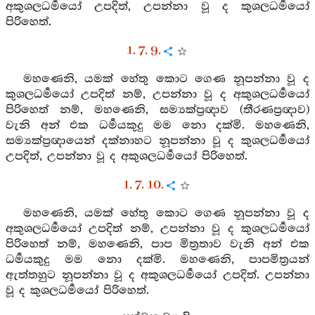
අකුශලධර්‍මයෝ උපදිත්, උපන්නා වූ ද කුශලධර්‍මයෝ
පිරිහෙත්.
1. 7. 9.
මහණෙනි, යමක් හේතු කොට ගෙණ නූපන්නා වූ ද
කුශලධර්‍මයෝ උපදිත් නම්, උපන්නා වූ ද අකුශලධර්‍මයෝ
පිරිහෙත් නම්, මහණෙනි, සම්‍යක්ප්‍රඥාව (තීරණප්‍රඥාව)
වැනි අන් එක ධර්‍මයකුදු මම නො දක්මි. මහණෙනි,
සම්‍යක්ප්‍රඥායෙන් දක්නාහට නූපන්නා වූ ද කුශලධර්‍මයෝ
උපදිත්, උපන්නා වූ ද අකුශලධර්‍මයෝ පිරිහෙත්.
1. 7. 10.
මහණෙනි, යමක් හේතු කොට ගෙණ නූපන්නා වූ ද
අකුශලධර්‍මයෝ උපදිත් නම්, උපන්නා වූ ද කුශලධර්‍මයෝ
පිරිහෙත් නම්, මහණෙනි, පාප මිත්‍රතාව වැනි අන් එක
ධර්‍මයකුදු මම නො දක්මි. මහණෙනි, පාපමිත්‍රයන්
ඇත්තහුට නූපන්නා වූ ද අකුශලධර්‍මයෝ උපදිත්. උපන්නා
වූ ද කුශලධර්‍මයෝ පිරිහෙත්.