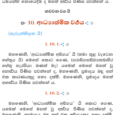
ධර්‍මයන්හි නොයෙදීම ද මහත් අර්‍ත්‍ථය පිණිස පවත්නේ ය.
නවවන වග යි
10. ආධ්‍යාත්මික වර්‍ගය
[සැවැත්නිදාන යි]
1. 10. 1.
මහණෙනි, ‘ආධ්‍යාත්මික අඞ්ගය’ යි (තමා තුළ වැටෙන
හේතුය යි) මෙසේ කොට ගෙණ, (පරාඞ්ගසඞ්ඛ්‍යතබාහිර
හේතු හැරපියා බණත් මැ) යමෙක් මෙසේ මහත් වූ
අනර්‍ත්‍ථය පිණිස පවත්නේ ද, මහණෙනි, ප්‍රමාදය බඳු අන්
එක කාරණයකුදු නො දක්මි. මහණෙනි, ප්‍රමාදය මහත්
අනර්‍ත්‍ථය පිණිස පවත්නේ ය.
1. 10. 2.
මහණෙනි, ‘ආධ්‍යාත්මික අඞ්ගය’ යි කොට ගෙණ,
යමෙක් මෙසේ මහත් වූ අර්‍ත්‍ථය පිණිස පවත්නේ ද,
මහණෙනි, අප්‍රමාදය බඳු අන් එක අඞ්ගයකුදු නො දක්මි.