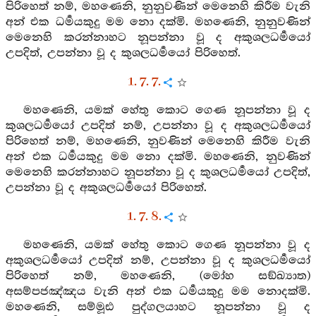
පිරිහෙත් නම්, මහණෙනි, නුනුවණින් මෙනෙහි කිරීම වැනි
අන් එක ධර්‍මයකුදු මම නො දක්මි. මහණෙනි, නුනුවණින්
මෙනෙහි කරන්නාහට නූපන්නා වූ ද අකුශලධර්‍මයෝ
උපදිත්, උපන්නා වූ ද කුශලධර්‍මයෝ පිරිහෙත්.
1. 7. 7.
මහණෙනි, යමක් හේතු කොට ගෙණ නූපන්නා වූ ද
කුශලධර්‍මයෝ උපදිත් නම්, උපන්නා වූ ද අකුශලධර්‍මයෝ
පිරිහෙත් නම්, මහණෙනි, නුවණින් මෙනෙහි කිරීම වැනි
අන් එක ධර්‍මයකුදු මම නො දක්මි. මහණෙනි, නුවණින්
මෙනෙහි කරන්නාහට නූපන්නා වූ ද කුශලධර්‍මයෝ උපදිත්,
උපන්නා වූ ද අකුශලධර්‍මයෝ පිරිහෙත්.
1. 7. 8.
මහණෙනි, යමක් හේතු කොට ගෙණ නූපන්නා වූ ද
අකුශලධර්‍මයෝ උපදිත් නම්, උපන්නා වූ ද කුශලධර්‍මයෝ
පිරිහෙත් නම්, මහණෙනි, (මෝහ සඞ්ඛ්‍යාත)
අසම්පජඤ්ඤය වැනි අන් එක ධර්‍මයකුදු මම නොදක්මි.
මහණෙනි, සම්මූඪ පුද්ගලයාහට නූපන්නා වූ ද