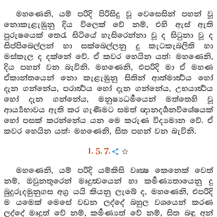
මහණෙනි, යම් පරිදි පිරිසිදු වූ වෙසෙසින් පහන් වූ
නොකැළැඹුනු දිය විලෙක් වේ නම්, එහි ඇස් ඇති
පුරුෂයෙක් තෙරැ සිටියේ හැසිරෙන්නා වූ ද සිටුනා වූ ද
සිප්පිබෙල්ලන් හා සක්බෙල්ලනු දු කැටකැබලිති හා
මස්කැල ද දක්නේ වේ. ඒ කවර හෙයින යත්: මහණෙනි,
දිය පහන් වන බැවිනි. මහණෙනි, එපරිදි මා ඒ මහණ
ඒකාන්තයෙන් නො කැළැඹුනු සිතින් ආත්මාර්‍ත්‍ථය හෝ
දැන ගන්නේය, පරාර්‍ත්‍ථය හෝ දැන ගන්නේය, උභයාර්‍ත්‍ථය
හෝ දැන ගන්නේය, මනුෂ්‍යධර්‍මයෙන් මත්තෙහි වූ
ආර්‍ය්‍යභාවය ඇති කර ගැණීමට සමත් ඥානදර්‍ශනවිශේෂයක්
හෝ පසක් කරන්නේය යන මෙ කරුණ විද්‍යමාන වේ. ඒ
කවර හෙයින යත්: මහණෙනි, සිත පහන් වන බැවිනි.
1. 5. 7.
මහණෙනි, යම් පරිදි යම්කිසි වෘක්‍ෂ කෙනෙක් වෙත්
නම්, ඔවුනතුරෙන් මෘදුත්‍වයෙන් හා කර්‍මණ්‍යතායෙනු දු
බුදුරුදමුනුගස අග්‍ර යයි කියනු ලැබේ ද, මහණෙනි, එපරිදි
ම යමෙක් මෙසේ වඩන ලද්දේ බහුල වශයෙන් කරණ
ලද්දේ මෘදුත් වේ නම්, කර්‍මණ්‍යත් වේ නම්, සිත බඳු අන්