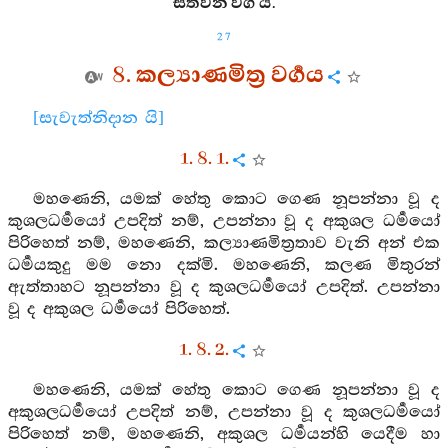
සත්වන වග යි.
27
8. කල්‍යාණමිත්‍ර වර්‍ගය
[සැවැත්නිදාන යි]
1. 8. 1.
මහණෙනි, යමක් හේතු කොට ගෙණ නූපන්නා වූ ද
කුශලධර්‍මයෝ උපදිත් නම්, උපන්නා වූ ද අකුශල ධර්‍මයෝ
පිරිහෙත් නම්, මහණෙනි, කල්‍යාණමිත්‍රතාව වැනි අන් එක
ධර්‍මයකුදු මම නො දක්මි. මහණෙනි, කලණ මිතුරන්
ඇත්තාහට නූපන්නා වූ ද කුශලධර්‍මයෝ උපදිත්. උපන්නා
වූ ද අකුශල ධර්‍මයෝ පිරිහෙත්.
1. 8. 2.
මහණෙනි, යමක් හේතු කොට ගෙණ නූපන්නා වූ ද
අකුශලධර්‍මයෝ උපදිත් නම්, උපන්නා වූ ද කුශලධර්‍මයෝ
පිරිහෙත් නම්, මහණෙනි, අකුශල ධර්‍මයන්හි යෙදීම හා