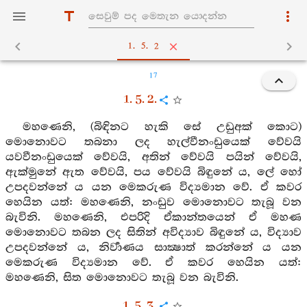
1. 5. 2
17
1. 5. 2.
මහණෙනි, (බිඳිනට හැකි සේ උඩුඅක් කොට)
මොනොවට තබනා ලද හැල්වීනංඩුයෙක් වේවයි
යවවීනංඩුයෙක් වේවයි, අතින් වේවයි පයින් වේවයි,
ඇක්මුනේ ඇත වේවයි, පය වේවයි බිඳුනේ ය, ලේ හෝ
උපදවන්නේ ය යන මෙකරුණ විද්‍යමාන වේ. ඒ කවර
හෙයින යත්: මහණෙනි, නංඩුව මොනොවට තැබූ වන
බැවිනි. මහණෙනි, එපරිදි ඒකාන්තයෙන් ඒ මහණ
මොනොවට තබන ලද සිතින් අවිද්‍යාව බිඳුනේ ය, විද්‍යාව
උපදවන්නේ ය, නිර්‍වාණය සාක්‍ෂාත් කරන්නේ ය යන
මෙකරුණ විද්‍යමාන වේ. ඒ කවර හෙයින යත්:
මහණෙනි, සිත මොනොවට තැබූ වන බැවිනි.
1. 5. 3.