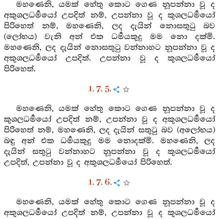
මහණෙනි, යමක් හේතු කොට ගෙණ නූපන්නා වූ ද
අකුශලධර්‍මයෝ උපදිත් නම්, උපන්නා වූ ද කුශලධර්‍මයෝ
පිරිහෙත් නම්, මහණෙනි, ලද දැයින් නොසතුටු බව
(ලෝභය) වැනි අන් එක ධර්‍මයකුදු මම නො දක්මි.
මහණෙනි, ලද දැයින් නොසතුටු වන්නාහට නූපන්නා වූ ද
අකුශලධර්‍මයෝ උපදිත්. උපන්නා වූ ද කුශලධර්‍මයෝ
පිරිහෙත්.
1. 7. 5.
මහණෙනි, යමක් හේතු කොට ගෙණ නූපන්නා වූ ද
කුශලධර්‍මයෝ උපදිත් නම්, උපන්නා වූ ද අකුශලධර්‍මයෝ
පිරිහෙත් නම්, මහණෙනි, ලද දැයින් සතුටු බව (අලෝභය)
බඳු අන් එක ධර්‍මයකුදු මම නොදක්මි. මහණෙනි, ලද
දැයින් සතුටු වන්නාහට නූපන්නා වූ ද කුශලධර්‍මයෝ
උපදිත්, උපන්නා වූ ද අකුශලධර්‍මයෝ පිරිහෙත්.
1. 7. 6.
මහණෙනි, යමක් හේතු කොට ගෙණ නූපන්නා වූ ද
අකුශලධර්‍මයෝ උපදිත් නම්, උපන්නා වූ ද කුශලධර්‍මයෝ