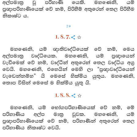
අල්පමාත්‍ර වූ පරිහාණි යෙකි. මහණෙනි, යම්
ප්‍රඥාපරිහාණියෙක් වේ නම්, පිරිහීම් අතුරෙන් තෙල පිරිහීම
නිකෘෂ්ට ය.
29
1. 8. 7.
මහණෙනි, යම් ඥාතිවෘද්ධියෙක් වේ නම්, මෙය
අල්පමාත්‍ර වෘද්ධියෙක. මහණෙනි, යම් ප්‍රඥායෙන්
වැඩීමෙක් වේ නම්, වෘද්ධීන් අතුරෙන් තෙල වෘද්ධිය අග්‍ර
වෙයි. මහණෙනි, එහෙයින් මෙහි ලා “ප්‍රඥාවෘද්ධියෙන්
වැඩෙන්නම්හ” යි මෙසේ හික්මිය යුතුය. මහණෙනි,
තොප විසින් මෙසේ ම හික්මිය යුතු යි.
1. 8. 8.
මහණෙනි, යම් භෝගපරිහාණියෙක් වේ නම්, මේ
පරිහාණිය අල්ප මාත්‍ර වූවක. මහණෙනි, යම්
ප්‍රඥාපරිහාණියෙක් වේ නම්, පරිහාණීන් අතුරෙන් තෙල
පරිහාණිය නිකෘෂ්ට වෙයි.