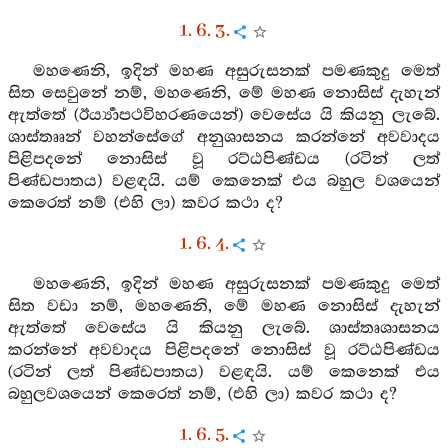
1. 6. 3.
මහණෙනි, ඉදින් මහණ අසුරුසනක් පමණකුදු මෙත්
සිත සෙවුනේ නම්, මහණෙනි, මේ මහණ නොසිස් දැහැන්
ඇත්තේ (ඊර්‍ය්‍යාපථවිහරණයෙන්) වෙසේය යි කියනු ලැබේ.
ශාස්තෲන් වහන්සේගේ අනුශාසනය කරන්නේ අවවාදය
පිළිපදනේ නොසිස් වූ රට්ඨපිණ්ඩය (රටින් ලත්
පිණ්ඩපාතය) වළඳයි. යම් කෙනෙක් එය බහුල වශයෙන්
කෙරෙත් නම් (එහි ලා) කවර කථා ද?
1. 6. 4.
මහණෙනි, ඉදින් මහණ අසුරුසනක් පමණකුදු මෙත්
සිත වඩා නම්, මහණෙනි, මේ මහණ නොසිස් දැහැන්
ඇත්තේ වෙසේය යි කියනු ලැබේ. ශාස්තෘශාසනය
කරන්නේ අවවාදය පිළිපදනේ නොසිස් වූ රට්ඨපිණ්ඩය
(රටින් ලත් පිණ්ඩපාතය) වළඳයි. යම් කෙනෙක් එය
බහුලවශයෙන් කෙරෙත් නම්, (එහි ලා) කවර කථා ද?
1. 6. 5.