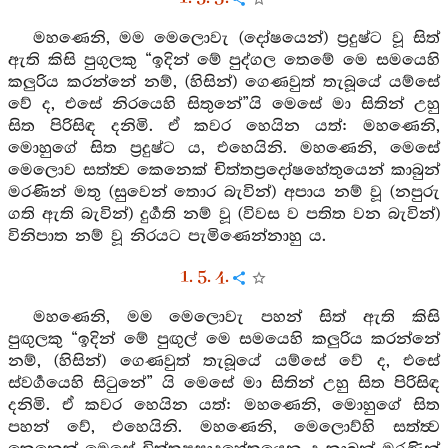
මහණෙනි, මම මෙලොවැ (දෝෂයෙන්) ප්‍රදුෂ්ට වූ සිත්
ඇති කිසි පුගුලකු “ඉදින් මේ පුද්ගල තෙමේ මෙ සමයෙහි
කලුරිය කරන්නේ නම්, (හිසින්) ගෙණවුත් තැබූයේ යම්සේ
වේ ද, එසේ නිරයෙහි සිතුනේ”යි මෙසේ මා සිතින් උහු
සිත පිරිසිඳ දනිමි. ඒ කවර හෙයින යත්: මහණෙනි,
මොහුගේ සිත ප්‍රදුෂ්ට ය, එහෙයිනි. මහණෙනි, මෙසේ
මෙලොව සත්ත්‍ව කෙනෙක් චිත්තප්‍රදෝෂහේතුයෙන් කාබුන්
මරණින් මතු (සුවෙන් තොර බැවින්) අපාය නම් වූ (නපුරු
ගති ඇති බැවින්) දුර්‍ගති නම් වූ (විවස ව පතිත වන බැවින්)
විනිපාත නම් වූ නිරයට පැමිණෙන්නාහු ය.
1. 5. 4.
මහණෙනි, මම මෙලොවැ පහන් සිත් ඇති කිසි
පුඟුලකු “ඉදින් මේ පුඟුල් මෙ සමයෙහි කලුරිය කරන්නේ
නම්, (හිසින්) ගෙණවුත් තැබූයේ යම්සේ වේ ද, එසේ
ස්වර්‍ගයෙහි සිටුනේ” යි මෙසේ මා සිතින් උහු සිත පිරිසිඳ
දනිමි. ඒ කවර හෙයින යත්: මහණෙනි, මොහුගේ සිත
පහන් වේ, එහෙයිනි. මහණෙනි, මෙලොව්හි සත්ත්‍ව