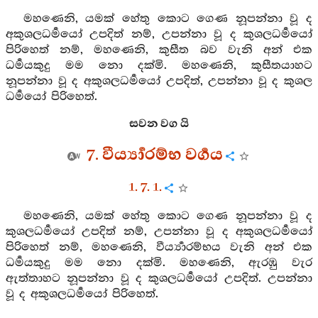
මහණෙනි, යමක් හේතු කොට ගෙණ නූපන්නා වූ ද
අකුශලධර්‍මයෝ උපදිත් නම්, උපන්නා වූ ද කුශලධර්‍මයෝ
පිරිහෙත් නම්, මහණෙනි, කුසීත බව වැනි අන් එක
ධර්‍මයකුදු මම නො දක්මි. මහණෙනි, කුසීතයාහට
නූපන්නා වූ ද අකුශලධර්‍මයෝ උපදිත්, උපන්නා වූ ද කුශල
ධර්‍මයෝ පිරිහෙත්.
සවන වග යි
7. වීර්‍ය්‍යාරම්භ වර්‍ගය
1. 7. 1.
මහණෙනි, යමක් හේතු කොට ගෙණ නූපන්නා වූ ද
කුශලධර්‍මයෝ උපදිත් නම්, උපන්නා වූ ද අකුශලධර්‍මයෝ
පිරිහෙත් නම්, මහණෙනි, වීර්‍ය්‍යාරම්භය වැනි අන් එක
ධර්‍මයකුදු මම නො දක්මි. මහණෙනි, ඇරඹු වැර
ඇත්තාහට නූපන්නා වූ ද කුශලධර්‍මයෝ උපදිත්. උපන්නා
වූ ද අකුශලධර්‍මයෝ පිරිහෙත්.