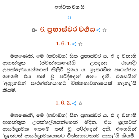
පස්වන වග යි
21
6. ප්‍රභාස්වර වර්‍ගය
1. 6. 1.
මහණෙනි, මේ (භවාඞ්ග) සිත ප්‍රභාස්වර ය. එ ද වනාහි
ආගන්තුක (ජවන්කෙණෙහි උපදනා රාගාදි)
උපක්ලේශයන්ගෙන් කිලිටි වූයෙ ය. ශ්‍රැතරහිත පෘථග්ජන
තෙමේ එය තත් වූ පරිද්දෙන් නො දනී. එහෙයින්
‘අශ්‍රැතවත් පෘථග්ජනයාහට චිත්තභාවනායෙක් නැතැ’යි
කියමි.
1. 6. 2.
මහණෙනි, මේ (භවාඞ්ග) සිත ප්‍රභාස්වර ය. එ ද වනාහි
ආගන්තුක උපක්ලේශයන්ගෙන් මිදින. එය ශ්‍රැතවත්
ආර්‍ය්‍යශ්‍රාවක තෙමේ තත් වූ පරිද්දෙන් දනී. එහෙයින්
‘ශ්‍රැතවත් ආර්‍ය්‍යශ්‍රාවකයාහට චිත්තභාවනාව ඇතැ’යි කියමි.