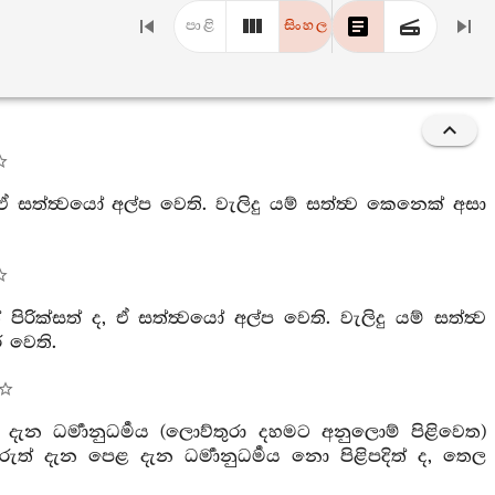
පාළි
සිංහල
 සත්ත්‍වයෝ අල්ප වෙති. වැලිදු යම් සත්ත්‍ව කෙනෙක් අසා
රික්සත් ද, ඒ සත්ත්‍වයෝ අල්ප වෙති. වැලිදු යම් සත්ත්‍ව
 වෙති.
ැන ධර්‍මානුධර්‍මය (ලොව්තුරා දහමට අනුලොම් පිළිවෙත)
අරුත් දැන පෙළ දැන ධර්‍මානුධර්‍මය නො පිළිපදිත් ද, තෙල