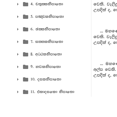
වෙති. වැලිද
4. චතුක‍්කනිපාතො
උපදිත් ද, 
5. පඤ‍්චකනිපාතො
6. ඡක‍්කනිපාතො
... මහණ
වෙති. වැලිද
7. සත‍්තකනිපාතො
උපදිත් ද, 
8. අට‍්ඨකනිපාතො
... මහණ
9. නවකනිපාතො
අල්ප වෙති. 
උපදිත් ද, 
10. දසකනිපාතො
11. එකාදසකො නිපාතො
මහණෙනි,
ඛුද‍්දකනිකායො
වැලිදු යම් 
සත්ත්‍වයෝ 
අභිධම‍්මපිටක