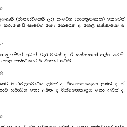
හි (ජාත්‍යාදියෙහි ලා) සංවේග (සාපත්‍රපඥාන) කෙරෙත්
 ජනන කරුණෙහි සංවේග නො කෙරෙත් ද, තෙල සත්ත්‍වයෝ ම
 නුවණින් ප්‍රධන් වැර වඩත් ද, ඒ සත්ත්‍වයෝ අල්ප වෙති.
ද, තෙල සත්ත්‍වයෝ ම බහුතර වෙති.
ොට මාර්‍ගඵලසමාධිය ලබත් ද, චිතෛතකාග්‍රය ලබත් ද, ඒ
ණු කොට සමාධිය නො ලබත් ද චිත්තෛකාග්‍රය නො ලබත් ද,