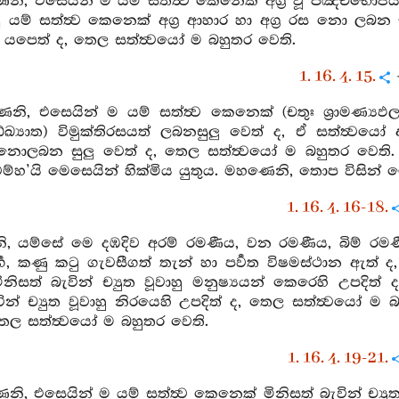
ෙනි, එසෙයින් ම යම් සත්ත්‍ව කෙනෙක් අග්‍ර වූ පඤ්චභෝජයන
ිදු යම් සත්ත්‍ව කෙනෙක් අග්‍ර ආහාර හා අග්‍ර රස නො ල
 යපෙත් ද, තෙල සත්ත්‍වයෝ ම බහුතර වෙති.
1. 16. 4. 15.
නි, එසෙයින් ම යම් සත්ත්‍ව කෙනෙක් (චතුඃ ශ්‍රාමණ්‍යඵල සඞ්ඛ
සඞ්ඛ්‍යාත) විමුක්තිරසයත් ලබනසුලු වෙත් ද, ඒ සත්ත්‍වයෝ අ
 නොලබන සුලු වෙත් ද, තෙල සත්ත්‍වයෝ ම බහුතර වෙති. මහණ
ම්හ’යි මෙසෙයින් හික්මිය යුතුය. මහණෙනි, තොප විසින් මෙස
1. 16. 4. 16-18.
, යම්සේ මෙ දඹදිව අරම් රමණීය, වන රමණීය, බිම් රමණී
ුර්‍ග, කණු කටු ගැවසීගත් තැන් හා පර්‍වත විෂමස්ථාන ඇත්
ිසත් බැවින් ච්‍යුත වූවාහු මනුෂ්‍යයන් කෙරෙහි උපදිත් 
ින් ච්‍යුත වූවාහු නිරයෙහි උපදිත් ද, තෙල සත්ත්‍වයෝ ම බහු
තෙල සත්ත්‍වයෝ ම බහුතර වෙති.
1. 16. 4. 19-21.
ෙනි, එසෙයින් ම යම් සත්ත්‍ව කෙනෙක් මිනිසත් බැවින් ච්‍ය