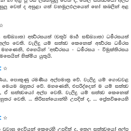
් හා අග්‍ර වූ රස ලබනසුලු වෙත් ද, තෙල සත්ත්‍වයෝ අල්ප
බන සුලු වෙත් ද අසුළා ගත් වනමූලඵලයෙන් හෝ කබලින් අළ
්‍යාත) අර්‍ත්‍ථරසයත් (චතුර් මාර්‍ග සඞ්ඛ්‍යාත) ධර්‍මරසයත්
ල්ප වෙති. වැලිදු යම් සත්ත්‍ව කෙනෙක් අර්‍ත්‍ථරස ධර්‍මරස
ෙනි, එහෙයින් ‘අර්‍ත්‍ථරසය - ධර්‍මරසය - විමුක්තිරසය
ෙයින් හික්මිය යුතුයි.
ය, පොකුණු රමණීය අල්පමාත්‍ර වේ. වැලිදු යම් ගොඩවළ
 ද, මෙයම බහුතර වේ. මහණෙනි, එපරිද්දෙන් ම යම් සත්ත්‍ව
ද, ඒ සත්ත්‍වයෝ අල්ප වෙති. වැලිදු යම් සත්ත්‍ව කෙනෙක්
තර වෙති. ... තිරිසන්යොන්හි උපදිත් ද, ... ප්‍රේතවිෂයෙහි
ුත වූවාහු දෙවියන් කෙරෙහි උපදිත් ද, තෙල සත්ත්‍වයෝ අල්ප