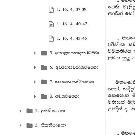
... මහණ
වෙති. වැල
1. 16. 4. 37-39
අහරින් හෝ
1. 16. 4. 40-42
... මහණෙ
1. 16. 4. 43-45
(නිර්‍වාණ 
විමුක්තිරස
5. සොළසපසාදකරධම‍්මා
ලබන සුලු ව
6. අච‍්ඡරාසඞ‍්ඝාතවග‍්ගො
7. කායගතාසතිවග‍්ගො
මහණෙනි
තැන්, නදීද
කෙනෙක් මින
8. අමතවග‍්ගො
මිනිසත් බැව
උපදිත් ද, 
2. දුකනිපාතො
3. තිකනිපාතො
... මහණ