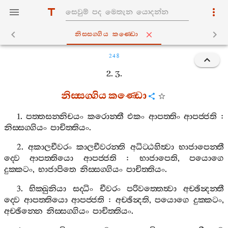
නිස‍්සග‍්ගිය කණ‍්ඩො
248
2. 3.
නිස‍්සග‍්ගිය
කණ‍්ඩො
1.
පත‍්තසන‍්නිචයං
කරොන‍්තී
එකං
ආපත‍්තිං
ආපජ‍්ජති
:
නිස‍්සග‍්ගියං
පාචිත‍්තියං
.
2.
අකාලචීවරං
කාලචීවරන‍්ති
අධිට‍්ඨහිත්‍වා
භාජාපෙන‍්තී
ද‍්වෙ
ආපත‍්තියො
ආපජ‍්ජති
:
භාජාපෙති
,
පයොගෙ
දුක‍්කටං
,
භාජාපිතෙ
නිස‍්සග‍්ගියං
පාචිත‍්තියං
.
3.
භික‍්ඛුනියා
සද‍්ධිං
චීවරං
පරිවත‍්තෙත්‍වා
අච‍්ඡින්‍දන‍්තී
ද‍්වෙ
ආපත‍්තියො
ආපජ‍්ජති
:
අච‍්ඡින්‍දති
,
පයොගෙ
දුක‍්කටං
,
අච‍්ඡින‍්නෙ
නිස‍්සග‍්ගියං
පාචිත‍්තියං
.