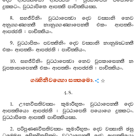
ද‍්වෙ
ආපත‍්තියො
ආපජ‍්ජති
:
වුට‍්ඨාපෙති
පයොගෙ
දුක‍්කටං
.
වුට‍්ඨාපිතෙ
ආපත‍්ති
පාචිත‍්තියස‍්ස
.
8.
සහජීවිනිං
වුට‍්ඨාපෙත්‍වා
ද‍්වෙ
වස‍්සානි
නෙව
අනුග‍්ගණ‍්හන‍්තී
නානුග‍්ගණ‍්හාපෙන‍්තී
එකං
ආපත‍්තිං
ආපජ‍්ජති
:
පාචිත‍්තියං
.
9.
වුට‍්ඨාපිතං
පවත‍්තිනිං
ද‍්වෙ
වස‍්සානි
නානුබන්‍ධන‍්තී
එකං
ආපත‍්තිං
ආපජ‍්ජති
:
පාචිත‍්තියං
.
10.
සහජීවිනිං
වුට‍්ඨාපෙත්‍වා
නෙව
වූපකාසෙන‍්තී
න
වූපකාසාපෙන‍්තී
එකං
ආපත‍්තිං
ආපජ‍්ජති
:
පාචිත‍්තියං
.
ගබ‍්භිනීවග‍්ගො
සත‍්තමො
.
4. 8.
1.
ඌනවීසතිවස‍්සං
කුමාරීභූතං
වුට‍්ඨාපෙන‍්තී
ද‍්වෙ
ආපත‍්තියො
ආපජ‍්ජති
:
වුට‍්ඨාපෙති
පයොගෙ
දුක‍්කටං
.
වුට‍්ඨාපිතෙ
ආපත‍්ති
පාචිත‍්තියස‍්ස
.
2.
පරිපුණ‍්ණවීසතිවස‍්සං
කුමාරීභූතං
ද‍්වෙ
වස‍්සානි
ඡසු
ධම‍්මෙසු
අසික‍්ඛිතසික‍්ඛං
වුට‍්ඨාපෙන‍්තී
ද‍්වෙ
ආපත‍්තියො