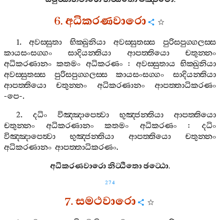
6.
අධිකරණවාරො
1.
අවස‍්සුතා
භික‍්ඛුනියා
අවස‍්සුතස‍්ස
පුරිසපුග‍්ගලස‍්ස
කායසංසග‍්ගං
සාදියන‍්තියා
ආපත‍්තියො
චතුන‍්නං
අධිකරණානං
කතමං
අධිකරණං
:
අවස‍්සුතාය
භික‍්ඛුනියා
අවස‍්සුතස‍්ස
පුරිසපුග‍්ගලස‍්ස
කායසංසග‍්ගං
සාදියන‍්තියා
ආපත‍්තියො
චතුන‍්නං
අධිකරණානං
ආපත‍්තාධිකරණං
-
පෙ
-.
2.
දධිං
විඤ‍්ඤාපෙත්‍වා
භුඤ‍්ජන‍්තියා
ආපත‍්තියො
චතුන‍්නං
අධිකරණානං
කතමං
අධිකරණං
:
දධිං
විඤ‍්ඤාපෙත්‍වා
භුඤ‍්ජන‍්තියා
ආපත‍්තියො
චතුන‍්නං
අධිකරණානං
ආපත‍්තාධිකරණං
.
අධිකරණවාරො
නිට‍්ඨිතො
ඡට‍්ඨො
.
274
7.
සමථවාරො