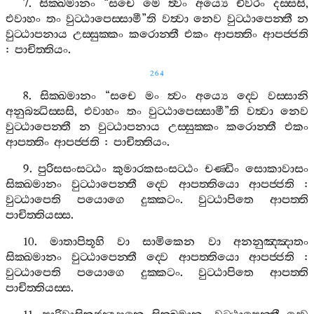
7.
සික‍්ඛමානං
“
සචෙ
මෙ
ත්‍වං
අය්‍යෙ
චීවරං
දස‍්සසි
,
එවාහං
තං
වුට‍්ඨාපෙස‍්සාමී
”
ති
වත්‍වා
නෙව
වුට‍්ඨාපෙන‍්තී
න
වුට‍්ඨාපනාය
උස‍්සුක‍්කං
කරොන‍්තී
එකං
ආපත‍්තිං
ආපජ‍්ජති
:
පාචිත‍්තියං
.
264
8.
සික‍්ඛමානං
“
සචෙ
මං
ත්‍වං
අය්‍යෙ
ද‍්වෙ
වස‍්සානි
අනුබන්‍ධිස‍්සසි
,
එවාහං
තං
වුට‍්ඨාපෙස‍්සාමී
”
ති
වත්‍වා
නෙව
වුට‍්ඨාපෙන‍්තී
න
වුට‍්ඨාපනාය
උස‍්සුක‍්කං
කරොන‍්තී
එකං
ආපත‍්තිං
ආපජ‍්ජති
:
පාචිත‍්තියං
.
9.
පුරිසසංසට‍්ඨං
කුමාරකසංසට‍්ඨං
චණ‍්ඩිං
සොකාවාසං
සික‍්ඛමානං
වුට‍්ඨාපෙන‍්තී
ද‍්වෙ
ආපත‍්තියො
ආපජ‍්ජති
:
වුට‍්ඨාපෙති
පයොගෙ
දුක‍්කටං
.
වුට‍්ඨාපිතෙ
ආපත‍්ති
පාචිත‍්තියස‍්ස
.
10.
මාතාපිතූහි
වා
සාමිකෙන
වා
අනනුඤ‍්ඤාතං
සික‍්ඛමානං
වුට‍්ඨාපෙන‍්තී
ද‍්වෙ
ආපත‍්තියො
ආපජ‍්ජති
:
වුට‍්ඨාපෙති
පයොගෙ
දුක‍්කටං
.
වුට‍්ඨාපිතෙ
ආපත‍්ති
පාචිත‍්තියස‍්ස
.