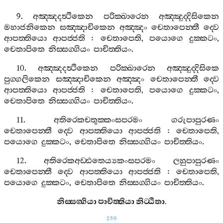
9.
අඤ‍්ඤදත්‍ථිකෙන
පරික‍්ඛාරෙන
අඤ‍්ඤුද‍්දිසිකෙන
මහාජනිකෙන
සඤ‍්ඤාචිකෙන
අඤ‍්ඤං
චෙතාපෙන‍්තී
ද‍්වෙ
ආපත‍්තියො
ආපජ‍්ජති
:
චෙතාපෙති
,
පයොගෙ
දුක‍්කටං
,
චෙතාපිතෙ
නිස‍්සග‍්ගියං
පාචිත‍්තියං
.
10.
අඤ‍්ඤදත්‍ථිකෙන
පරික‍්ඛාරෙන
අඤ‍්ඤුද‍්දිසිකෙ
පුග‍්ගලිකෙන
සඤ‍්ඤාචිකෙන
අඤ‍්ඤං
චෙතාපෙන‍්තී
ද‍්වෙ
ආපත‍්තියො
ආපජ‍්ජති
:
චෙතාපෙති
,
පයොගෙ
දුක‍්කටං
,
චෙතාපිතෙ
නිස‍්සග‍්ගියං
පාචිත‍්තියං
.
11.
අතිරෙකචතුක‍්කංසපරමං
ගරුපාපුරණං
චෙතාපෙන‍්තී
ද‍්වෙ
ආපත‍්තියො
ආපජ‍්ජති
:
චෙතාපෙති
,
පයොගෙ
දුක‍්කටං
,
චෙතාපිතෙ
නිස‍්සග‍්ගියං
පාචිත‍්තියං
.
12.
අතිරෙකඅඩ‍්ඪතෙය්‍යකංසපරමං
ලහුපාපුරණං
චෙතාපෙන‍්තී
ද‍්වෙ
ආපත‍්තියො
ආපජ‍්ජති
:
චෙතාපෙති
,
පයොගෙ
දුක‍්කටං
,
චෙතාපිතෙ
නිස‍්සග‍්ගියං
පාචිත‍්තියං
.
නිස‍්සග‍්ගියා
පාචිත‍්තියා
නිට‍්ඨිතා
.
250