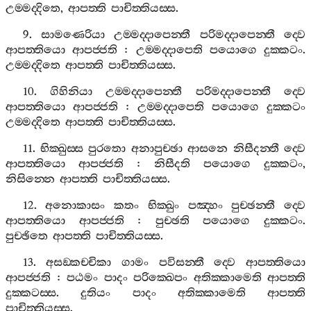
උම‍්මද‍්දිතෙ
,
ආපත‍්ති
පාචිත‍්තියස‍්ස
.
9.
සාමණෙරියා
උම‍්මද‍්දාපෙන‍්තී
පරිමද‍්දාපෙන‍්තී
ද‍්වෙ
ආපත‍්තියො
ආපජ‍්ජති
:
උම‍්මද‍්දාපෙති
පයොගෙ
දුක‍්කටං
.
උම‍්මද‍්දිතෙ
ආපත‍්ති
පාචිත‍්තියස‍්ස
.
10.
ගිහිනියා
උම‍්මද‍්දාපෙන‍්තී
පරිමද‍්දාපෙන‍්තී
ද‍්වෙ
ආපත‍්තියො
ආපජ‍්ජති
:
උම‍්මද‍්දාපෙති
පයොගෙ
දුක‍්කටං
උම‍්මද‍්දිතෙ
ආපත‍්ති
පාචිත‍්තියස‍්ස
.
11.
භික‍්ඛුස‍්ස
පුරතො
අනාපුච‍්ඡා
ආසනෙ
නිසීදන‍්තී
ද‍්වෙ
ආපත‍්තියො
ආපජ‍්ජති
:
නිසීදති
පයොගෙ
දුක‍්කටං
,
නිසින‍්නෙ
ආපත‍්ති
පාචිත‍්තියස‍්ස
.
12.
අනොකාසං
කතං
භික‍්ඛුං
පඤ‍්හං
පුච‍්ඡන‍්තී
ද‍්වෙ
ආපත‍්තියො
ආපජ‍්ජති
:
පුච‍්ඡති
පයොගෙ
දුක‍්කටං
.
පුච‍්ඡිතෙ
ආපත‍්ති
පාචිත‍්තියස‍්ස
.
13.
අසඞ‍්කච‍්චිකා
ගාමං
පවිසන‍්තී
ද‍්වෙ
ආපත‍්තියො
ආපජ‍්ජති
:
පඨමං
පාදං
පරික‍්ඛෙපං
අතික‍්කාමෙති
ආපත‍්ති
දුක‍්කටස‍්ස
.
දුතියං
පාදං
අතික‍්කාමෙති
ආපත‍්ති
පාචිත‍්තියස‍්ස
.