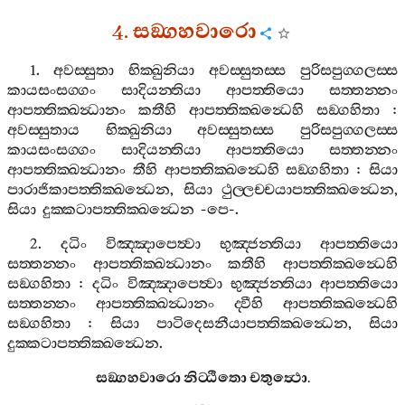
4.
සඞ‍්ගහවාරො
1.
අවස‍්සුතා
භික‍්ඛුනියා
අවස‍්සුතස‍්ස
පුරිසපුග‍්ගලස‍්ස
කායසංසග‍්ගං
සාදියන‍්තියා
ආපත‍්තියො
සත‍්තන‍්නං
ආපත‍්තික‍්ඛන්‍ධානං
කතීහි
ආපත‍්තික‍්ඛන්‍ධෙහි
සඞ‍්ගහිතා
:
අවස‍්සුතාය
භික‍්ඛුනියා
අවස‍්සුතස‍්ස
පුරිසපුග‍්ගලස‍්ස
කායසංසග‍්ගං
සාදියන‍්තියා
ආපත‍්තියො
සත‍්තන‍්නං
ආපත‍්තික‍්ඛන්‍ධානං
තීහි
ආපත‍්තික‍්ඛන්‍ධෙහි
සඞ‍්ගහිතා
:
සියා
පාරාජිකාපත‍්තික‍්ඛන්‍ධෙන
,
සියා
ථුල‍්ලච‍්චයාපත‍්තික‍්ඛන්‍ධෙන
,
සියා
දුක‍්කටාපත‍්තික‍්ඛන්‍ධෙන
-
පෙ
-.
2.
දධිං
විඤ‍්ඤාපෙත්‍වා
භුඤ‍්ජන‍්තියා
ආපත‍්තියො
සත‍්තන‍්නං
ආපත‍්තික‍්ඛන්‍ධානං
කතීහි
ආපත‍්තික‍්ඛන්‍ධෙහි
සඞ‍්ගහිතා
:
දධිං
විඤ‍්ඤාපෙත්‍වා
භුඤ‍්ජන‍්තියා
ආපත‍්තියො
සත‍්තන‍්නං
ආපත‍්තික‍්ඛන්‍ධානං
ද‍්වීහි
ආපත‍්තික‍්ඛන්‍ධෙහි
සඞ‍්ගහිතා
:
සියා
පාටිදෙසනීයාපත‍්තික‍්ඛන්‍ධෙන
,
සියා
දුක‍්කටාපත‍්තික‍්ඛන්‍ධෙන
.
සඞ‍්ගහවාරො
නිට‍්ඨිතො
චතුත්‍ථො
.