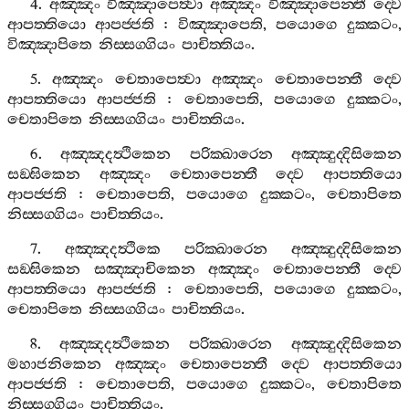
4.
අඤ‍්ඤං
විඤ‍්ඤාපෙත්‍වා
අඤ‍්ඤං
විඤ‍්ඤාපෙන‍්තී
ද‍්වෙ
ආපත‍්තියො
ආපජ‍්ජති
:
විඤ‍්ඤාපෙති
,
පයොගෙ
දුක‍්කටං
,
විඤ‍්ඤාපිතෙ
නිස‍්සග‍්ගියං
පාචිත‍්තියං
.
5.
අඤ‍්ඤං
චෙතාපෙත්‍වා
අඤ‍්ඤං
චෙතාපෙන‍්තී
ද‍්වෙ
ආපත‍්තියො
ආපජ‍්ජති
:
චෙතාපෙති
,
පයොගෙ
දුක‍්කටං
,
චෙතාපිතෙ
නිස‍්සග‍්ගියං
පාචිත‍්තියං
.
6.
අඤ‍්ඤදත්‍ථිකෙන
පරික‍්ඛාරෙන
අඤ‍්ඤුද‍්දිසිකෙන
සඞ‍්ඝිකෙන
අඤ‍්ඤං
චෙතාපෙන‍්තී
ද‍්වෙ
ආපත‍්තියො
ආපජ‍්ජති
:
චෙතාපෙති
,
පයොගෙ
දුක‍්කටං
,
චෙතාපිතෙ
නිස‍්සග‍්ගියං
පාචිත‍්තියං
.
7.
අඤ‍්ඤදත්‍ථිකෙ
පරික‍්ඛාරෙන
අඤ‍්ඤුද‍්දිසිකෙන
සඞ‍්ඝිකෙන
සඤ‍්ඤාචිකෙන
අඤ‍්ඤං
චෙතාපෙන‍්තී
ද‍්වෙ
ආපත‍්තියො
ආපජ‍්ජති
:
චෙතාපෙති
,
පයොගෙ
දුක‍්කටං
,
චෙතාපිතෙ
නිස‍්සග‍්ගියං
පාචිත‍්තියං
.
8.
අඤ‍්ඤදත්‍ථිකෙන
පරික‍්ඛාරෙන
අඤ‍්ඤුද‍්දිසිකෙන
මහාජනිකෙන
අඤ‍්ඤං
චෙතාපෙන‍්තී
ද‍්වෙ
ආපත‍්තියො
ආපජ‍්ජති
:
චෙතාපෙති
,
පයොගෙ
දුක‍්කටං
,
චෙතාපිතෙ
නිස‍්සග‍්ගියං
පාචිත‍්තියං
.