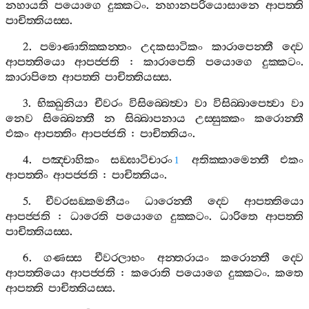
නහායති
පයොගෙ
දුක‍්කටං
.
නහානපරියොසානෙ
ආපත‍්ති
පාචිත‍්තියස‍්ස
.
2.
පමාණාතික‍්කන‍්තං
උදකසාටිකං
කාරාපෙන‍්තී
ද‍්වෙ
ආපත‍්තියො
ආපජ‍්ජති
:
කාරාපෙති
පයොගෙ
දුක‍්කටං
.
කාරාපිතෙ
ආපත‍්ති
පාචිත‍්තියස‍්ස
.
3.
භික‍්ඛුනියා
චීවරං
විසිබ‍්බෙත්‍වා
වා
විසිබ‍්බාපෙත්‍වා
වා
නෙව
සිබ‍්බෙන‍්තී
න
සිබ‍්බාපනාය
උස‍්සුක‍්කං
කරොන‍්තී
එකං
ආපත‍්තිං
ආපජ‍්ජති
:
පාචිත‍්තියං
.
4.
පඤ‍්චාහිකං
සඞ‍්ඝාටිචාරං
අතික‍්කාමෙන‍්තී
එකං
1
ආපත‍්තිං
ආපජ‍්ජති
:
පාචිත‍්තියං
.
5.
චීවරසඞ‍්කමනීයං
ධාරෙන‍්තී
ද‍්වෙ
ආපත‍්තියො
ආපජ‍්ජති
:
ධාරෙති
පයොගෙ
දුක‍්කටං
.
ධාරිතෙ
ආපත‍්ති
පාචිත‍්තියස‍්ස
.
6.
ගණස‍්ස
චීවරලාභං
අන‍්තරායං
කරොන‍්තී
ද‍්වෙ
ආපත‍්තියො
ආපජ‍්ජති
:
කරොති
පයොගෙ
දුක‍්කටං
.
කතෙ
ආපත‍්ති
පාචිත‍්තියස‍්ස
.