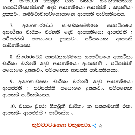
6.
සංසට‍්ඨා
භික‍්ඛුනී
යාව
තතියං
සමනුභාසනාය
නප‍්පටිනිස‍්සජ‍්ජන‍්තී
ද‍්වෙ
ආපත‍්තියො
ආපජ‍්ජති
:
ඤත‍්තියා
දුක‍්කටං
.
කම‍්මවාචාපරියොසානෙ
ආපත‍්ති
පාචිත‍්තියස‍්ස
.
7.
අන‍්තොරට‍්ඨෙ
සාසඞ‍්කසම‍්මතෙ
සප‍්පටිභයෙ
අසත්‍ථිකා
චාරිකං
චරන‍්තී
ද‍්වෙ
ආපත‍්තියො
ආපජ‍්ජති
:
පටිපජ‍්ජති
පයොගෙ
දුක‍්කටං
.
පටිපන‍්නෙ
ආපත‍්ති
පාචිත‍්තියස‍්ස
.
8.
තිරොරට‍්ඨෙ
සාසඞ‍්කසම‍්මතෙ
සප‍්පටිභයෙ
අසත්‍ථිකා
චාරිකං
චරන‍්තී
ද‍්වෙ
ආපත‍්තියො
ආපජ‍්ජති
:
පටිපජ‍්ජති
පයොගෙ
දුක‍්කටං
.
පටිපන‍්නෙ
ආපත‍්ති
පාචිත‍්තියස‍්ස
.
9.
අන‍්තොවස‍්සං
චාරිකං
චරන‍්තී
ද‍්වෙ
ආපත‍්තියො
ආපජ‍්ජති
:
පටිපජ‍්ජති
පයොගෙ
දුක‍්කටං
.
පටිපන‍්නෙ
ආපත‍්ති
පාචිත‍්තියස‍්ස
.
10.
වස‍්සං
වුත්‍ථා
භික‍්ඛුනී
චාරිකං
න
පක‍්කමන‍්තී
එකං
ආපත‍්තිං
ආපජ‍්ජති
:
පාචිත‍්තියං
.
තුවට‍්ටවග‍්ගො
චතුත්‍ථො
.