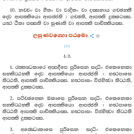
10.
නච‍්චං
වා
ගීතං
වා
වාදිතං
වා
දස‍්සනාය
ගච‍්ඡන‍්තී
ද‍්වෙ
ආපත‍්තියො
ආපජ‍්ජති
:
ගච‍්ඡති
,
ආපත‍්ති
දුක‍්කටස‍්ස
.
යත්‍ථ
ඨිතා
පස‍්සති
වා
සුණාති
වා
ආපත‍්ති
පාචිත‍්තියස‍්ස
.
ලසුණවග‍්ගො
පඨමො
.
252
4. 2.
1.
රත‍්තන්‍ධකාරෙ
අප‍්පදීපෙ
පුරිසෙන
සද‍්ධිං
එකෙනෙකා
සන‍්තිට‍්ඨන‍්තී
ද‍්වෙ
ආපත‍්තියො
ආපජ‍්ජති
:
හත්‍ථපාසෙ
තිට‍්ඨති
,
ආපත‍්ති
පාචිත‍්තියස‍්ස
.
හත්‍ථපාසං
විජහිත්‍වා
තිට‍්ඨති
,
ආපත‍්ති
දුක‍්කටස‍්ස
.
2.
පටිච‍්ඡන‍්නෙ
ඔකාසෙ
පුරිසෙන
සද‍්ධිං
එකෙනෙකා
සන‍්තිට‍්ඨන‍්තී
ද‍්වෙ
ආපත‍්තියො
ආපජ‍්ජති
:
හත්‍ථපාසෙ
තිට‍්ඨති
ආපත‍්ති
පාචිත‍්තියස‍්ස
.
හත්‍ථපාසං
විජහිත්‍වා
තිට‍්ඨති
ආපත‍්ති
දුක‍්කටස‍්ස
.
3.
අජ‍්ඣොකාසෙ
පුරිසෙන
සද‍්ධිං
එකෙනෙකා