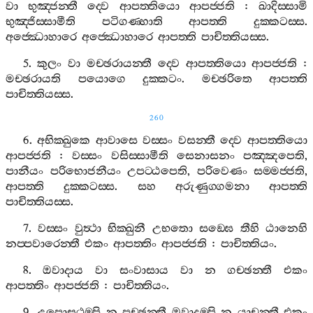
වා
භුඤ‍්ජන‍්තී
ද‍්වෙ
ආපත‍්තියො
ආපජ‍්ජති
:
ඛාදිස‍්සාමි
භුඤ‍්ජිස‍්සාමීති
පටිගණ‍්හාති
ආපත‍්ති
දුක‍්කටස‍්ස
.
අජ‍්ඣොහාරෙ
අජ‍්ඣොහාරෙ
ආපත‍්ති
පාචිත‍්තියස‍්ස
.
5.
කුලං
වා
මච‍්ඡරායන‍්තී
ද‍්වෙ
ආපත‍්තියො
ආපජ‍්ජති
:
මච‍්ඡරායති
පයොගෙ
දුක‍්කටං
.
මච‍්ඡරිතෙ
ආපත‍්ති
පාචිත‍්තියස‍්ස
.
260
6.
අභික‍්ඛුකෙ
ආවාසෙ
වස‍්සං
වසන‍්තී
ද‍්වෙ
ආපත‍්තියො
ආපජ‍්ජති
:
වස‍්සං
වසිස‍්සාමීති
සෙනාසනං
පඤ‍්ඤපෙති
,
පානීයං
පරිභොජනීයං
උපට‍්ඨපෙති
,
පරිවෙණං
සම‍්මජ‍්ජති
,
ආපත‍්ති
දුක‍්කටස‍්ස
.
සහ
අරුණුග‍්ගමනා
ආපත‍්ති
පාචිත‍්තියස‍්ස
.
7.
වස‍්සං
වුත්‍ථා
භික‍්ඛුනී
උභතො
සඞ‍්ඝෙ
තීහි
ඨානෙහි
නප‍්පවාරෙන‍්තී
එකං
ආපත‍්තිං
ආපජ‍්ජති
:
පාචිත‍්තියං
.
8.
ඔවාදාය
වා
සංවාසාය
වා
න
ගච‍්ඡන‍්තී
එකං
ආපත‍්තිං
ආපජ‍්ජති
:
පාචිත‍්තියං
.
9.
උපොසථම‍්පි
න
පුච‍්ඡන‍්තී
ඔවාදම‍්පි
න
යාචන‍්තී
එකං