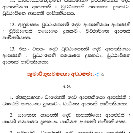
11.
පාරිවාසිකඡන්‍දදානෙ
සික‍්ඛමානං
වුට‍්ඨාපෙන‍්තී
ද‍්වෙ
ආපත‍්තියො
ආපජ‍්ජති
:
වුට‍්ඨාපෙති
පයොගෙ
දුක‍්කටං
.
වුට‍්ඨාපිතෙ
ආපත‍්ති
පාචිත‍්තියස‍්ස
.
12.
අනුවස‍්සං
වුට‍්ඨාපෙන‍්තී
ද‍්වෙ
ආපත‍්තියො
ආපජ‍්ජති
:
වුට‍්ඨාපෙති
පයොගෙ
දුක‍්කටං
.
වුට‍්ඨාපිතෙ
ආපත‍්ති
පාචිත‍්තියස‍්ස
.
13.
එකං
වස‍්සං
ද‍්වෙ
වුට‍්ඨාපෙන‍්තී
ද‍්වෙ
ආපත‍්තියො
ආපජ‍්ජති
:
වුට‍්ඨාපෙති
පයොගෙ
දුක‍්කටං
.
වුට‍්ඨාපිතෙ
ආපත‍්ති
පාචිත‍්තියස‍්ස
.
කුමාරීභූතවග‍්ගො
අට‍්ඨමො
.
4. 9.
1.
ඡත‍්තූපාහනං
ධාරෙන‍්තී
ද‍්වෙ
ආපත‍්තියො
ආපජ‍්ජති
:
ධාරෙති
පයොගෙ
දුක‍්කටං
.
ධාරිතෙ
ආපත‍්ති
පාචිත‍්තියස‍්ස
.
2.
යානෙන
යායන‍්තී
ද‍්වෙ
ආපත‍්තියො
ආපජ‍්ජති
:
යායති
පයොගෙ
දුක‍්කටං
.
යායිතෙ
ආපත‍්ති
පාචිත‍්තියස‍්ස
.