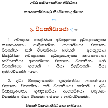
අට‍්ඨ
පාටිදෙසනීයා
නිට‍්ඨිතා
.
කතාපත‍්තිවාරො
නිට‍්ඨිතො
දුතියො
.
270
3.
විපත‍්තිවාරො
1.
අවස‍්සුතා
භික‍්ඛුනියා
අවස‍්සුතස‍්ස
පුරිසපුග‍්ගලස‍්ස
කායසංසග‍්ගං
සාදියන‍්තියා
ආපත‍්තියො
චතුන‍්නං
විපත‍්තීනං
කති
විපත‍්තියො
භජන‍්ති
:
අවස‍්සුතාය
භික‍්ඛුනියා
අවස‍්සුතස‍්ස
පුරිසපුග‍්ගලස‍්ස
කායසංසග‍්ගං
සාදියන‍්තියා
ආපත‍්තියො
චතුන‍්නං
විපත‍්තීනං
ද‍්වෙ
විපත‍්තියො
භජන‍්ති
:
සියා
සීලවිපත‍්තිං
,
සියා
ආචාරවිපත‍්තිං
-
පෙ
-.
2.
දධිං
විඤ‍්ඤාපෙත්‍වා
භුඤ‍්ජන‍්තියා
ආපත‍්තියො
චතුන‍්නං
විපත‍්තීනං
කති
විපත‍්තියො
භජන‍්ති
:
දධිං
විඤ‍්ඤාපෙත්‍වා
භුඤ‍්ජන‍්තියා
ආපත‍්තියො
චතුන‍්නං
විපත‍්තීනං
එකං
විපත‍්තිං
භජන‍්ති
:
ආචාරවිපත‍්තිං
.
විපත‍්තිවාරො
නිට‍්ඨිතො
තතියො
.