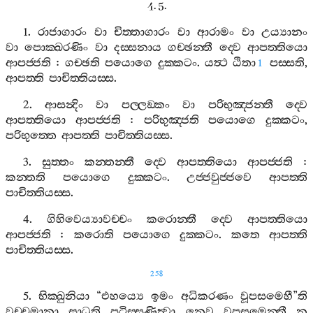
4. 5.
1.
රාජාගාරං
වා
චිත‍්තාගාරං
වා
ආරාමං
වා
උය්‍යානං
වා
පොක‍්ඛරණිං
වා
දස‍්සනාය
ගච‍්ඡන‍්තී
ද‍්වෙ
ආපත‍්තියො
ආපජ‍්ජති
:
ගච‍්ඡති
පයොගෙ
දුක‍්කටං
.
යත්‍ථ
ඨිතා
පස‍්සති
,
1
ආපත‍්ති
පාචිත‍්තියස‍්ස
.
2.
ආසන්‍දිං
වා
පල‍්ලඞ‍්කං
වා
පරිභුඤ‍්ජන‍්තී
ද‍්වෙ
ආපත‍්තියො
ආපජ‍්ජති
:
පරිභුඤ‍්ජති
පයොගෙ
දුක‍්කටං
,
පරිභුත‍්තෙ
ආපත‍්ති
පාචිත‍්තියස‍්ස
.
3.
සුත‍්තං
කන‍්තන‍්තී
ද‍්වෙ
ආපත‍්තියො
ආපජ‍්ජති
:
කන‍්තති
පයොගෙ
දුක‍්කටං
.
උජ‍්ජවුජ‍්ජවෙ
ආපත‍්ති
පාචිත‍්තියස‍්ස
.
4.
ගිහිවෙය්‍යාවච‍්චං
කරොන‍්තී
ද‍්වෙ
ආපත‍්තියො
ආපජ‍්ජති
:
කරොති
පයොගෙ
දුක‍්කටං
.
කතෙ
ආපත‍්ති
පාචිත‍්තියස‍්ස
.
258
5.
භික‍්ඛුනියා
“
එහය්‍යෙ
ඉමං
අධිකරණං
වූපසමෙහී
”
ති
වුච‍්චමානා
සාධූති
පටිස‍්සුණිත්‍වා
නෙව
වූපසමෙන‍්තී
න