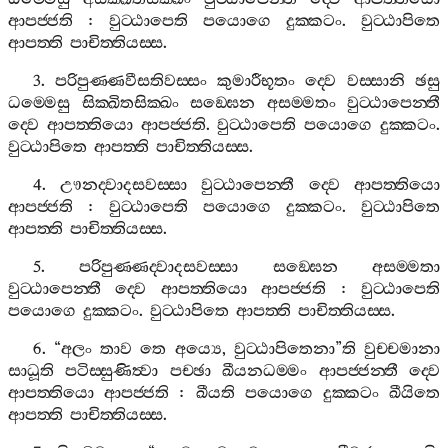
ආපජ‍්ජති
:
වුට‍්ඨාපෙති
පයොගෙ
දුක‍්කටං
.
වුට‍්ඨාපිතෙ
ආපත‍්ති
පාචිත‍්තියස‍්ස
.
3.
පරිපුණ‍්ණවීසතිවස‍්සං
කුමාරීභූතං
ද‍්වෙ
වස‍්සානි
ඡසු
ධම‍්මෙසු
සික‍්ඛිතසික‍්ඛං
සඞ‍්ඝෙන
අසම‍්මතං
වුට‍්ඨාපෙන‍්තී
ද‍්වෙ
ආපත‍්තියො
ආපජ‍්ජති
.
වුට‍්ඨාපෙති
පයොගෙ
දුක‍්කටං
.
වුට‍්ඨාපිතෙ
ආපත‍්ති
පාචිත‍්තියස‍්ස
.
4.
ඌනද‍්වාදසවස‍්සා
වුට‍්ඨාපෙන‍්තී
ද‍්වෙ
ආපත‍්තියො
ආපජ‍්ජති
:
වුට‍්ඨාපෙති
පයොගෙ
දුක‍්කටං
.
වුට‍්ඨාපිතෙ
ආපත‍්ති
පාචිත‍්තියස‍්ස
.
5.
පරිපුණ‍්ණද‍්වාදසවස‍්සා
සඞ‍්ඝෙන
අසම‍්මතා
වුට‍්ඨාපෙන‍්තී
ද‍්වෙ
ආපත‍්තියො
ආපජ‍්ජති
:
වුට‍්ඨාපෙති
පයොගෙ
දුක‍්කටං
.
වුට‍්ඨාපිතෙ
ආපත‍්ති
පාචිත‍්තියස‍්ස
.
6. “
අලං
තාව
තෙ
අය්‍යෙ
,
වුට‍්ඨාපිතෙනා
”
ති
වුච‍්චමානා
සාධූති
පටිස‍්සුණිත්‍වා
පච‍්ඡා
ඛීයනධම‍්මං
ආපජ‍්ජන‍්තී
ද‍්වෙ
ආපත‍්තියො
ආපජ‍්ජති
:
ඛීයති
පයොගෙ
දුක‍්කටං
ඛීයිතෙ
ආපත‍්ති
පාචිත‍්තියස‍්ස
.