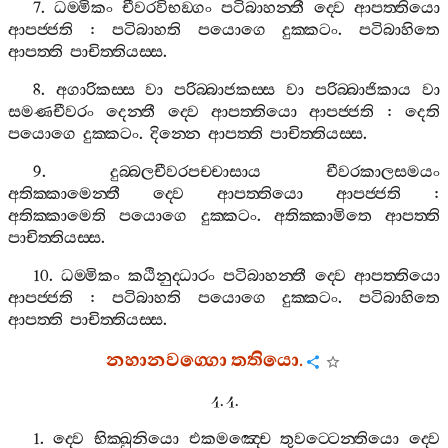
7.
ධම‍්මිකං
චීවරවිභඞ‍්ගං
පටිබාහන‍්තී
ද‍්වෙ
ආපත‍්තියො
ආපජ‍්ජති
:
පටිබාහති
පයොගෙ
දුක‍්කටං
.
පටිබාහිතෙ
ආපත‍්ති
පාචිත‍්තියස‍්ස
.
8.
අගාරිකස‍්ස
වා
පරිබ‍්බාජකස‍්ස
වා
පරිබ‍්බාජිකාය
වා
සමණචීවරං
දෙන‍්තී
ද‍්වෙ
ආපත‍්තියො
ආපජ‍්ජති
:
දෙති
පයොගෙ
දුක‍්කටං
.
දින‍්නෙ
ආපත‍්ති
පාචිත‍්තියස‍්ස
.
9.
දුබ‍්බලචීවරපච‍්චාසාය
චීවරකාලසමයං
අතික‍්කාමෙන‍්තී
ද‍්වෙ
ආපත‍්තියො
ආපජ‍්ජති
:
අතික‍්කාමෙති
පයොගෙ
දුක‍්කටං
.
අතික‍්කාමිතෙ
ආපත‍්ති
පාචිත‍්තියස‍්ස
.
10.
ධම‍්මිකං
කඨිනුද‍්ධාරං
පටිබාහන‍්තී
ද‍්වෙ
ආපත‍්තියො
ආපජ‍්ජති
:
පටිබාහති
පයොගෙ
දුක‍්කටං
.
පටිබාහිතෙ
ආපත‍්ති
පාචිත‍්තියස‍්ස
.
නහානවග‍්ගො
තතියො
.
4. 4.
1.
ද‍්වෙ
භික‍්ඛුනියො
එකමඤ‍්චෙ
තුවට‍්ටෙන‍්තියො
ද‍්වෙ