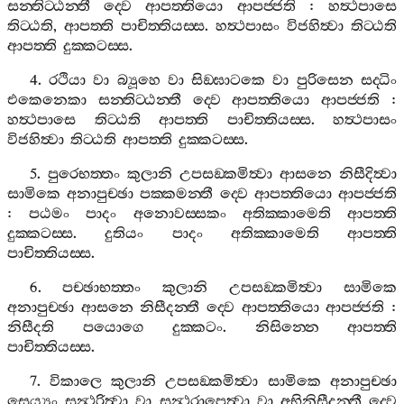
සන‍්තිට‍්ඨන‍්තී
ද‍්වෙ
ආපත‍්තියො
ආපජ‍්ජති
:
හත්‍ථපාසෙ
තිට‍්ඨති
,
ආපත‍්ති
පාචිත‍්තියස‍්ස
.
හත්‍ථපාසං
විජහිත්‍වා
තිට‍්ඨති
ආපත‍්ති
දුක‍්කටස‍්ස
.
4.
රථියා
වා
බ්‍යූහෙ
වා
සිඞ‍්ඝාටකෙ
වා
පුරිසෙන
සද‍්ධිං
එකෙනෙකා
සන‍්තිට‍්ඨන‍්තී
ද‍්වෙ
ආපත‍්තියො
ආපජ‍්ජති
:
හත්‍ථපාසෙ
තිට‍්ඨති
ආපත‍්ති
පාචිත‍්තියස‍්ස
.
හත්‍ථපාසං
විජහිත්‍වා
තිට‍්ඨති
ආපත‍්ති
දුක‍්කටස‍්ස
.
5.
පුරෙභත‍්තං
කුලානි
උපසඞ‍්කමිත්‍වා
ආසනෙ
නිසීදිත්‍වා
සාමිකෙ
අනාපුච‍්ඡා
පක‍්කමන‍්තී
ද‍්වෙ
ආපත‍්තියො
ආපජ‍්ජති
:
පඨමං
පාදං
අනොවස‍්සකං
අතික‍්කාමෙති
ආපත‍්ති
දුක‍්කටස‍්ස
.
දුතියං
පාදං
අතික‍්කාමෙති
ආපත‍්ති
පාචිත‍්තියස‍්ස
.
6.
පච‍්ඡාභත‍්තං
කුලානි
උපසඞ‍්කමිත්‍වා
සාමිකෙ
අනාපුච‍්ඡා
ආසනෙ
නිසීදන‍්තී
ද‍්වෙ
ආපත‍්තියො
ආපජ‍්ජති
:
නිසීදති
පයොගෙ
දුක‍්කටං
.
නිසින‍්නෙ
ආපත‍්ති
පාචිත‍්තියස‍්ස
.
7.
විකාලෙ
කුලානි
උපසඞ‍්කමිත්‍වා
සාමිකෙ
අනාපුච‍්ඡා
සෙය්‍යං
සන්‍ථරිත්‍වා
වා
සන්‍ථරාපෙත්‍වා
වා
අභිනිසීදන‍්තී
ද‍්වෙ