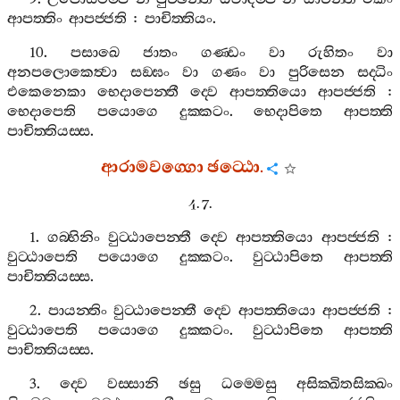
ආපත‍්තිං
ආපජ‍්ජති
:
පාචිත‍්තියං
.
10.
පසාඛෙ
ජාතං
ගණ‍්ඩං
වා
රුහිතං
වා
අනපලොකෙත්‍වා
සඞ‍්ඝං
වා
ගණං
වා
පුරිසෙන
සද‍්ධිං
එකෙනෙකා
භෙදාපෙන‍්තී
ද‍්වෙ
ආපත‍්තියො
ආපජ‍්ජති
:
භෙදාපෙති
පයොගෙ
දුක‍්කටං
.
භෙදාපිතෙ
ආපත‍්ති
පාචිත‍්තියස‍්ස
.
ආරාමවග‍්ගො
ඡට‍්ඨො
.
4. 7.
1.
ගබ‍්භිනිං
වුට‍්ඨාපෙන‍්තී
ද‍්වෙ
ආපත‍්තියො
ආපජ‍්ජති
:
වුට‍්ඨාපෙති
පයොගෙ
දුක‍්කටං
.
වුට‍්ඨාපිතෙ
ආපත‍්ති
පාචිත‍්තියස‍්ස
.
2.
පායන‍්තිං
වුට‍්ඨාපෙන‍්තී
ද‍්වෙ
ආපත‍්තියො
ආපජ‍්ජති
:
වුට‍්ඨාපෙති
පයොගෙ
දුක‍්කටං
.
වුට‍්ඨාපිතෙ
ආපත‍්ති
පාචිත‍්තියස‍්ස
.
3.
ද‍්වෙ
වස‍්සානි
ඡසු
ධම‍්මෙසු
අසික‍්ඛිතසික‍්ඛං