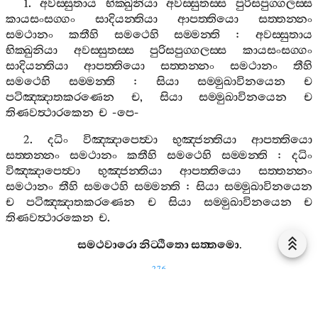
1.
අවස‍්සුතාය
භික‍්ඛුනියා
අවස‍්සුතස‍්ස
පුරිසපුග‍්ගලස‍්ස
කායසංසග‍්ගං
සාදියන‍්තියා
ආපත‍්තියො
සත‍්තන‍්නං
සමථානං
කතීහි
සමථෙහි
සම‍්මන‍්ති
:
අවස‍්සුතාය
භික‍්ඛුනියා
අවස‍්සුතස‍්ස
පුරිසපුග‍්ගලස‍්ස
කායසංසග‍්ගං
සාදියන‍්තියා
ආපත‍්තියො
සත‍්තන‍්නං
සමථානං
තීහි
සමථෙහි
සම‍්මන‍්ති
:
සියා
සම‍්මුඛාවිනයෙන
ච
පටිඤ‍්ඤාතකරණෙන
ච
,
සියා
සම‍්මුඛාවිනයෙන
ච
තිණවත්‍ථාරකෙන
ච
-
පෙ
-
2.
දධිං
විඤ‍්ඤාපෙත්‍වා
භුඤ‍්ජන‍්තියා
ආපත‍්තියො
සත‍්තන‍්නං
සමථානං
කතීහි
සමථෙහි
සම‍්මන‍්ති
:
දධිං
විඤ‍්ඤාපෙත්‍වා
භුඤ‍්ජන‍්තියා
ආපත‍්තියො
සත‍්තන‍්නං
සමථානං
තීහි
සමථෙහි
සම‍්මන‍්ති
:
සියා
සම‍්මුඛාවිනයෙන
ච
පටිඤ‍්ඤාතකරණෙන
ච
සියා
සම‍්මුඛාවිනයෙන
ච
තිණවත්‍ථාරකෙන
ච
.
සමථවාරො
නිට‍්ඨිතො
සත‍්තමො
.
276
8.
සමුච‍්චයවාරො