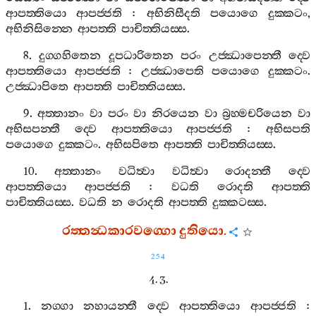
ආපත‍්තියො
ආපජ‍්ජති
:
අභිනිසීදති
පයොගෙ
දුක‍්කටං
,
අභිනිසින‍්නෙ
ආපත‍්ති
පාචිත‍්තියස‍්ස
.
8.
දුග‍්ගහිතෙන
දූපධාරිතෙන
පරං
උජ‍්ඣාපෙන‍්තී
ද‍්වෙ
ආපත‍්තියො
ආපජ‍්ජති
:
උජ‍්ඣාපෙති
පයොගෙ
දුක‍්කටං
.
උජ‍්ඣාපිතෙ
ආපත‍්ති
පාචිත‍්තියස‍්ස
.
9.
අත‍්තානං
වා
පරං
වා
නිරයෙන
වා
බ්‍රහ‍්මචරියෙන
වා
අභිසපන‍්තී
ද‍්වෙ
ආපත‍්තියො
ආපජ‍්ජති
:
අභිසපති
පයොගෙ
දුක‍්කටං
.
අභිසපිතෙ
ආපත‍්ති
පාචිත‍්තියස‍්ස
.
10.
අත‍්තානං
වධිත්‍වා
වධිත්‍වා
රොදන‍්තී
ද‍්වෙ
ආපත‍්තියො
ආපජ‍්ජති
:
වධති
රොදති
ආපත‍්ති
පාචිත‍්තියස‍්ස
.
වධති
න
රොදති
ආපත‍්ති
දුක‍්කටස‍්ස
.
රත‍්තන්‍ධකාරවග‍්ගො
දුතියො
.
254
4. 3.
1.
නග‍්ගා
නහායන‍්තී
ද‍්වෙ
ආපත‍්තියො
ආපජ‍්ජති
: