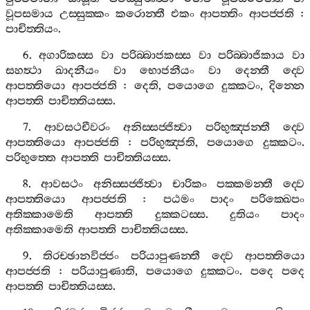
වූපසමාය
උස‍්සුක‍්කං
කරොන‍්තී
එකං
ආපත‍්තිං
ආපජ‍්ජති
:
පාචිත‍්තියං
.
6.
අගාරිකස‍්ස
වා
පරිබ‍්බාජකස‍්ස
වා
පරිබ‍්බාජිකාය
වා
සහත්‍ථා
ඛාදනීයං
වා
භොජනීයං
වා
දෙන‍්තී
ද‍්වෙ
ආපත‍්තියො
ආපජ‍්ජති
:
දෙති
,
පයොගෙ
දුක‍්කටං
,
දින‍්නෙ
ආපත‍්ති
පාචිත‍්තියස‍්ස
.
7.
ආවසථචීවරං
අනිස‍්සජ‍්ජිත්‍වා
පරිභුඤ‍්ජන‍්තී
ද‍්වෙ
ආපත‍්තියො
ආපජ‍්ජති
:
පරිභුඤ‍්ජති
,
පයොගෙ
දුක‍්කටං
.
පරිභුත‍්තෙ
ආපත‍්ති
පාචිත‍්තියස‍්ස
.
8.
ආවසථං
අනිස‍්සජ‍්ජිත්‍වා
චාරිකං
පක‍්කමන‍්තී
ද‍්වෙ
ආපත‍්තියො
ආපජ‍්ජති
:
පඨමං
පාදං
පරික‍්ඛෙපං
අතික‍්කාමෙති
ආපත‍්ති
දුක‍්කටස‍්ස
.
දුතියං
පාදං
අතික‍්කාමෙති
ආපත‍්ති
පාචිත‍්තියස‍්ස
.
9.
තිරච‍්ඡානවිජ‍්ජං
පරියාපුණන‍්තී
ද‍්වෙ
ආපත‍්තියො
ආපජ‍්ජති
:
පරියාපුණාති
,
පයොගෙ
දුක‍්කටං
.
පදෙ
පදෙ
ආපත‍්ති
පාචිත‍්තියස‍්ස
.