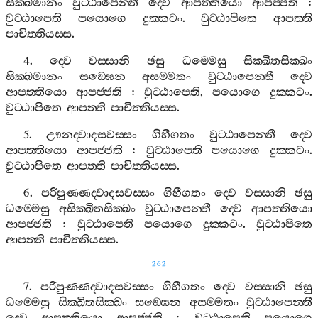
සික‍්ඛමානං
වුට‍්ඨාපෙන‍්තී
ද‍්වෙ
ආපත‍්තියො
ආපජ‍්ජති
:
වුට‍්ඨාපෙති
පයොගෙ
දුක‍්කටං
.
වුට‍්ඨාපිතෙ
ආපත‍්ති
පාචිත‍්තියස‍්ස
.
4.
ද‍්වෙ
වස‍්සානි
ඡසු
ධම‍්මෙසු
සික‍්ඛිතසික‍්ඛං
සික‍්ඛමානං
සඞ‍්ඝෙන
අසම‍්මතං
වුට‍්ඨාපෙන‍්තී
ද‍්වෙ
ආපත‍්තියො
ආපජ‍්ජති
:
වුට‍්ඨාපෙති
,
පයොගෙ
දුක‍්කටං
.
වුට‍්ඨාපිතෙ
ආපත‍්ති
පාචිත‍්තියස‍්ස
.
5.
ඌනද‍්වාදසවස‍්සං
ගිහීගතං
වුට‍්ඨාපෙන‍්තී
ද‍්වෙ
ආපත‍්තියො
ආපජ‍්ජති
:
වුට‍්ඨාපෙති
පයොගෙ
දුක‍්කටං
.
වුට‍්ඨාපිතෙ
ආපත‍්ති
පාචිත‍්තියස‍්ස
.
6.
පරිපුණ‍්ණද‍්වාදසවස‍්සං
ගිහීගතං
ද‍්වෙ
වස‍්සානි
ඡසු
ධම‍්මෙසු
අසික‍්ඛිතසික‍්ඛං
වුට‍්ඨාපෙන‍්තී
ද‍්වෙ
ආපත‍්තියො
ආපජ‍්ජති
:
වුට‍්ඨාපෙති
පයොගෙ
දුක‍්කටං
.
වුට‍්ඨාපිතෙ
ආපත‍්ති
පාචිත‍්තියස‍්ස
.
262
7.
පරිපුණ‍්ණද‍්වාදසවස‍්සං
ගිහීගතං
ද‍්වෙ
වස‍්සානි
ඡසු
ධම‍්මෙසු
සික‍්ඛිතසික‍්ඛං
සඞ‍්ඝෙන
අසම‍්මතං
වුට‍්ඨාපෙන‍්තී