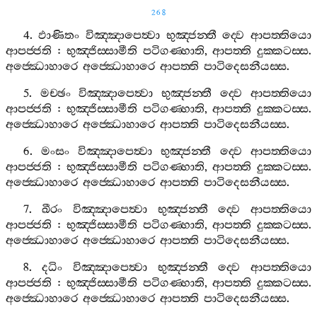
268
4.
ඵාණිතං
විඤ‍්ඤාපෙත්‍වා
භුඤ‍්ජන‍්තී
ද‍්වෙ
ආපත‍්තියො
ආපජ‍්ජති
:
භුඤ‍්ජිස‍්සාමීති
පටිගණ‍්හාති
,
ආපත‍්ති
දුක‍්කටස‍්ස
.
අජ‍්ඣොහාරෙ
අජ‍්ඣොහාරෙ
ආපත‍්ති
පාටිදෙසනීයස‍්ස
.
5.
මච‍්ඡං
විඤ‍්ඤාපෙත්‍වා
භුඤ‍්ජන‍්තී
ද‍්වෙ
ආපත‍්තියො
ආපජ‍්ජති
:
භුඤ‍්ජිස‍්සාමීති
පටිගණ‍්හාති
,
ආපත‍්ති
දුක‍්කටස‍්ස
.
අජ‍්ඣොහාරෙ
අජ‍්ඣොහාරෙ
ආපත‍්ති
පාටිදෙසනීයස‍්ස
.
6.
මංසං
විඤ‍්ඤාපෙත්‍වා
භුඤ‍්ජන‍්තී
ද‍්වෙ
ආපත‍්තියො
ආපජ‍්ජති
:
භුඤ‍්ජිස‍්සාමීති
පටිගණ‍්හාති
,
ආපත‍්ති
දුක‍්කටස‍්ස
.
අජ‍්ඣොහාරෙ
අජ‍්ඣොහාරෙ
ආපත‍්ති
පාටිදෙසනීයස‍්ස
.
7.
ඛීරං
විඤ‍්ඤාපෙත්‍වා
භුඤ‍්ජන‍්තී
ද‍්වෙ
ආපත‍්තියො
ආපජ‍්ජති
:
භුඤ‍්ජිස‍්සාමීති
පටිගණ‍්හාති
,
ආපත‍්ති
දුක‍්කටස‍්ස
.
අජ‍්ඣොහාරෙ
අජ‍්ඣොහාරෙ
ආපත‍්ති
පාටිදෙසනීයස‍්ස
.
8.
දධිං
විඤ‍්ඤාපෙත්‍වා
භුඤ‍්ජන‍්තී
ද‍්වෙ
ආපත‍්තියො
ආපජ‍්ජති
:
භුඤ‍්ජිස‍්සාමීති
පටිගණ‍්හාති
,
ආපත‍්ති
දුක‍්කටස‍්ස
.
අජ‍්ඣොහාරෙ
අජ‍්ඣොහාරෙ
ආපත‍්ති
පාටිදෙසනීයස‍්ස
.