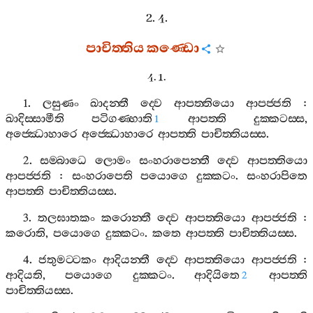
2. 4.
පාචිත‍්තිය
කණ‍්ඩො
4. 1.
1.
ලසුණං
ඛාදන‍්තී
ද‍්වෙ
ආපත‍්තියො
ආපජ‍්ජති
:
ඛාදිස‍්සාමීති
පටිගණ‍්හාති
ආපත‍්ති
දුක‍්කටස‍්ස
,
1
අජ‍්ඣොහාරෙ
අජ‍්ඣොහාරෙ
ආපත‍්ති
පාචිත‍්තියස‍්ස
.
2.
සම‍්බාධෙ
ලොමං
සංහරාපෙන‍්තී
ද‍්වෙ
ආපත‍්තියො
ආපජ‍්ජති
:
සංහරාපෙති
පයොගෙ
දුක‍්කටං
.
සංහරාපිතෙ
ආපත‍්ති
පාචිත‍්තියස‍්ස
.
3.
තලඝාතකං
කරොන‍්තී
ද‍්වෙ
ආපත‍්තියො
ආපජ‍්ජති
:
කරොති
,
පයොගෙ
දුක‍්කටං
.
කතෙ
ආපත‍්ති
පාචිත‍්තියස‍්ස
.
4.
ජතුමට‍්ටකං
ආදියන‍්තී
ද‍්වෙ
ආපත‍්තියො
ආපජ‍්ජති
:
ආදියති
,
පයොගෙ
දුක‍්කටං
.
ආදියිතෙ
ආපත‍්ති
2
පාචිත‍්තියස‍්ස
.