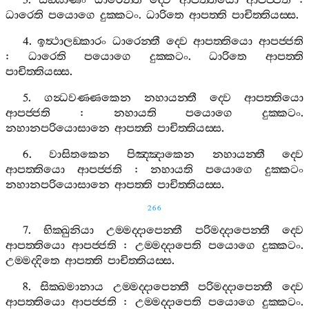
3.
සඞ‍්ඝාණිං
ධාරෙන‍්තී
ද‍්වෙ
ආපත‍්තියො
ආපජ‍්ජති
:
ධාරෙති
පයොගෙ
දුක‍්කටං
.
ධාරිතෙ
ආපත‍්ති
පාචිත‍්තියස‍්ස
.
4.
ඉත්‍ථාලඞ‍්කාරං
ධාරෙන‍්තී
ද‍්වෙ
ආපත‍්තියො
ආපජ‍්ජති
:
ධාරෙති
පයොගෙ
දුක‍්කටං
.
ධාරිතෙ
ආපත‍්ති
පාචිත‍්තියස‍්ස
.
5.
ගන්‍ධවණ‍්ණකෙන
නහායන‍්තී
ද‍්වෙ
ආපත‍්තියො
ආපජ‍්ජති
:
නහායති
පයොගෙ
දුක‍්කටං
.
නහානපරියොසානෙ
ආපත‍්ති
පාචිත‍්තියස‍්ස
.
6.
වාසිතකෙන
පිඤ‍්ඤාකෙන
නහායන‍්තී
ද‍්වෙ
ආපත‍්තියො
ආපජ‍්ජති
:
නහායති
පයොගෙ
දුක‍්කටං
නහානපරියොසානෙ
ආපත‍්ති
පාචිත‍්තියස‍්ස
.
266
7.
භික‍්ඛුනියා
උම‍්මද‍්දාපෙන‍්තී
පරිමද‍්දාපෙන‍්තී
ද‍්වෙ
ආපත‍්තියො
ආපජ‍්ජති
:
උම‍්මද‍්දාපෙති
පයොගෙ
දුක‍්කටං
.
උම‍්මද‍්දිතෙ
ආපත‍්ති
පාචිත‍්තියස‍්ස
.
8.
සික‍්ඛමානාය
උම‍්මද‍්දාපෙන‍්තී
පරිමද‍්දාපෙන‍්තී
ද‍්වෙ
ආපත‍්තියො
ආපජ‍්ජති
:
උම‍්මද‍්දාපෙති
පයොගෙ
දුක‍්කටං
.