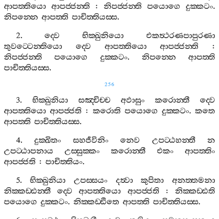
ආපත‍්තියො
ආපජ‍්ජන‍්ති
:
නිපජ‍්ජන‍්ති
පයොගෙ
දුක‍්කටං
.
නිපන‍්නෙ
ආපත‍්ති
පාචිත‍්තියස‍්ස
.
2.
ද‍්වෙ
භික‍්ඛුනියො
එකත්‍ථරණපාපුරණා
තුවට‍්ටෙන‍්තියො
ද‍්වෙ
ආපත‍්තියො
ආපජ‍්ජන‍්ති
:
නිපජ‍්ජන‍්ති
පයොගෙ
දුක‍්කටං
.
නිපන‍්නෙ
ආපත‍්ති
පාචිත‍්තියස‍්ස
.
256
3.
භික‍්ඛුනියා
සඤ‍්චිච‍්ච
අඵාසුං
කරොන‍්තී
ද‍්වෙ
ආපත‍්තියො
ආපජ‍්ජති
:
කරොති
පයොගෙ
දුක‍්කටං
.
කතෙ
ආපත‍්ති
පාචිත‍්තියස‍්ස
.
4.
දුක‍්ඛිතං
සහජීවිනිං
නෙව
උපට‍්ඨහන‍්තී
න
උපට‍්ඨාපනාය
උස‍්සුක‍්කං
කරොන‍්තී
එකං
ආපත‍්තිං
ආපජ‍්ජති
:
පාචිත‍්තියං
.
5.
භික‍්ඛුනියා
උපස‍්සයං
දත්‍වා
කුපිතා
අනත‍්තමනා
නික‍්කඩ‍්ඪන‍්තී
ද‍්වෙ
ආපත‍්තියො
ආපජ‍්ජති
:
නික‍්කඩ‍්ඪති
පයොගෙ
දුක‍්කටං
.
නික‍්කඩ‍්ඪිතෙ
ආපත‍්ති
පාචිත‍්තියස‍්ස
.