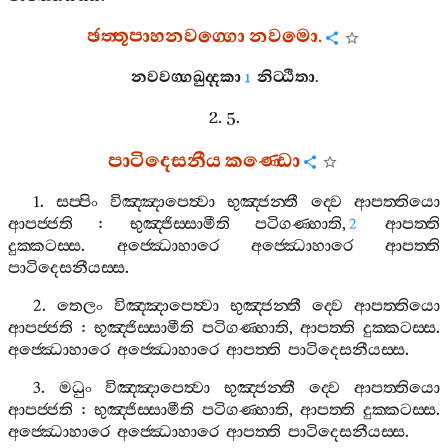
ඡත‍්තූපාහනවග‍්ගො
නවමො
.
නවවග‍්ගඛුද‍්දකා
නිට‍්ඨිතා
.
1
2. 5.
පාටිදෙසනීය
කණ‍්ඩො
1.
සප‍්පිං
විඤ‍්ඤාපෙත්‍වා
භුඤ‍්ජන‍්තී
ද‍්වෙ
ආපත‍්තියො
ආපජ‍්ජති
:
භුඤ‍්ජිස‍්සාමීති
පටිගණ‍්හාති
,
ආපත‍්ති
2
දුක‍්කටස‍්ස
.
අජ‍්ඣොහාරෙ
අජ‍්ඣොහාරෙ
ආපත‍්ති
පාටිදෙසනීයස‍්ස
.
2.
තෙලං
විඤ‍්ඤාපෙත්‍වා
භුඤ‍්ජන‍්තී
ද‍්වෙ
ආපත‍්තියො
ආපජ‍්ජති
:
භුඤ‍්ජිස‍්සාමීති
පටිගණ‍්හාති
,
ආපත‍්ති
දුක‍්කටස‍්ස
.
අජ‍්ඣොහාරෙ
අජ‍්ඣොහාරෙ
ආපත‍්ති
පාටිදෙසනීයස‍්ස
.
3.
මධුං
විඤ‍්ඤාපෙත්‍වා
භුඤ‍්ජන‍්තී
ද‍්වෙ
ආපත‍්තියො
ආපජ‍්ජති
:
භුඤ‍්ජිස‍්සාමීති
පටිගණ‍්හාති
,
ආපත‍්ති
දුක‍්කටස‍්ස
.
අජ‍්ඣොහාරෙ
අජ‍්ඣොහාරෙ
ආපත‍්ති
පාටිදෙසනීයස‍්ස
.