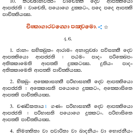
10.
තිරච‍්ඡානවිජ‍්ජං
වාචෙන‍්තී
ද‍්වෙ
ආපත‍්තියො
ආපජ‍්ජති
:
වාචෙති
,
පයොගෙ
දුක‍්කටං
,
පදෙ
පදෙ
ආපත‍්ති
පාචිත‍්තියස‍්ස
.
චිත‍්තාගාරවග‍්ගො
පඤ‍්චමො
.
4. 6.
1.
ජානං
සභික‍්ඛුකං
ආරාමං
අනාපුච‍්ඡා
පවිසන‍්තී
ද‍්වෙ
ආපත‍්තියො
ආපජ‍්ජති
:
පඨමං
පාදං
පරික‍්ඛෙපං
අතික‍්කාමෙති
ආපත‍්ති
දුක‍්කටස‍්ස
.
දුතියං
පාදං
අතික‍්කාමෙති
ආපත‍්ති
පාචිත‍්තියස‍්ස
.
2.
භික‍්ඛුං
අක‍්කොසන‍්තී
පරිභාසන‍්තී
ද‍්වෙ
ආපත‍්තියො
ආපජ‍්ජති
:
අක‍්කොසති
පයොගෙ
දුක‍්කටං
,
අක‍්කොසිතෙ
ආපත‍්ති
පාචිත‍්තියස‍්ස
.
3.
චණ‍්ඩිකතාය
ගණං
පරිභාසන‍්තී
ද‍්වෙ
ආපත‍්තියො
1
ආපජ‍්ජති
:
පරිභාසති
පයොගෙ
දුක‍්කටං
.
පරිභාසිතෙ
ආපත‍්ති
පාචිත‍්තියස‍්ස
.
4.
නිමන‍්තිතා
වා
පවාරිතා
වා
ඛාදනීයං
වා
භොජනීයං