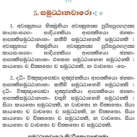
272
5.
සමුට‍්ඨානවාරො
1.
අවස‍්සුතාය
භික‍්ඛුනියා
අවස‍්සුතස‍්ස
පුරිසපුග‍්ගලස‍්ස
කායසංසග‍්ගං
සාදියන‍්තියා
ආපත‍්තියො
ඡන‍්නං
ආපත‍්තිසමුට‍්ඨානානං
කතීහි
සමුට‍්ඨානෙහි
සමුට‍්ඨන‍්ති
:
අවස‍්සුතාය
භික‍්ඛුනියා
අවස‍්සුතස‍්ස
පුරිසපුග‍්ගලස‍්ස
කායසංසග‍්ගං
සාදියන‍්තියා
ආපත‍්තියො
ඡන‍්නං
ආපත‍්තිසමුට‍්ඨානානං
එකෙන
සමුට‍්ඨානෙන
සමුට‍්ඨන‍්ති
:
කායතො
ච
චිත‍්තතො
ච
සමුට‍්ඨන‍්ති
,
න
වාචතො
-
පෙ
-
2.
දධිං
විඤ‍්ඤාපෙත්‍වා
භුඤ‍්ජන‍්තියා
ආපත‍්තියො
ඡන‍්නං
ආපත‍්තිසමුට‍්ඨානානං
කතීහි
සමුට‍්ඨානෙහි
සමුට‍්ඨන‍්ති
:
දධිං
විඤ‍්ඤාපෙත්‍වා
භුඤ‍්ජන‍්තියා
ආපත‍්තියො
ඡන‍්නං
ආපත‍්තිසමුට‍්ඨානානං
චතූහි
සමුට‍්ඨානෙහි
සමුට‍්ඨන‍්ති
:
සියා
කායතො
සමුට‍්ඨන‍්ති
,
න
වාචතො
න
චිත‍්තතො
.
සියා
කායතො
ච
වාචතො
ච
සමුට‍්ඨන‍්ති
,
න
චිත‍්තතො
.
සියා
කායතො
ච
චිත‍්තතො
ච
සමුට‍්ඨන‍්ති
,
න
වාචතො
.
සියා
කායතො
ච
වාචතො
ච
චිත‍්තතො
ච
සමුට‍්ඨන‍්ති
.
සමුට‍්ඨානවාරො
නිට‍්ඨිතො
පඤ‍්චමො
.