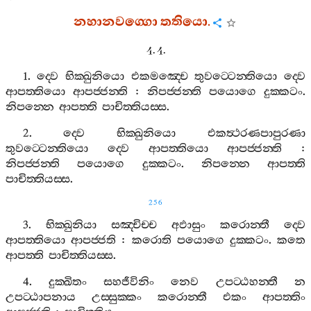
නහානවග‍්ගො
තතියො
.
4. 4.
1.
ද‍්වෙ
භික‍්ඛුනියො
එකමඤ‍්චෙ
තුවට‍්ටෙන‍්තියො
ද‍්වෙ
ආපත‍්තියො
ආපජ‍්ජන‍්ති
:
නිපජ‍්ජන‍්ති
පයොගෙ
දුක‍්කටං
.
නිපන‍්නෙ
ආපත‍්ති
පාචිත‍්තියස‍්ස
.
2.
ද‍්වෙ
භික‍්ඛුනියො
එකත්‍ථරණපාපුරණා
තුවට‍්ටෙන‍්තියො
ද‍්වෙ
ආපත‍්තියො
ආපජ‍්ජන‍්ති
:
නිපජ‍්ජන‍්ති
පයොගෙ
දුක‍්කටං
.
නිපන‍්නෙ
ආපත‍්ති
පාචිත‍්තියස‍්ස
.
256
3.
භික‍්ඛුනියා
සඤ‍්චිච‍්ච
අඵාසුං
කරොන‍්තී
ද‍්වෙ
ආපත‍්තියො
ආපජ‍්ජති
:
කරොති
පයොගෙ
දුක‍්කටං
.
කතෙ
ආපත‍්ති
පාචිත‍්තියස‍්ස
.
4.
දුක‍්ඛිතං
සහජීවිනිං
නෙව
උපට‍්ඨහන‍්තී
න
උපට‍්ඨාපනාය
උස‍්සුක‍්කං
කරොන‍්තී
එකං
ආපත‍්තිං