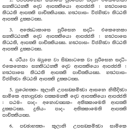
2.
පටිච‍්ඡන‍්නෙ
ඔකාසෙ
පුරිසෙන
සද‍්ධිං
එකෙනෙකා
සන‍්තිට‍්ඨන‍්තී
ද‍්වෙ
ආපත‍්තියො
ආපජ‍්ජති
:
හත්‍ථපාසෙ
තිට‍්ඨති
ආපත‍්ති
පාචිත‍්තියස‍්ස
.
හත්‍ථපාසං
විජහිත්‍වා
තිට‍්ඨති
ආපත‍්ති
දුක‍්කටස‍්ස
.
3.
අජ‍්ඣොකාසෙ
පුරිසෙන
සද‍්ධිං
එකෙනෙකා
සන‍්තිට‍්ඨන‍්තී
ද‍්වෙ
ආපත‍්තියො
ආපජ‍්ජති
:
හත්‍ථපාසෙ
තිට‍්ඨති
,
ආපත‍්ති
පාචිත‍්තියස‍්ස
.
හත්‍ථපාසං
විජහිත්‍වා
තිට‍්ඨති
ආපත‍්ති
දුක‍්කටස‍්ස
.
4.
රථියා
වා
බ්‍යූහෙ
වා
සිඞ‍්ඝාටකෙ
වා
පුරිසෙන
සද‍්ධිං
එකෙනෙකා
සන‍්තිට‍්ඨන‍්තී
ද‍්වෙ
ආපත‍්තියො
ආපජ‍්ජති
:
හත්‍ථපාසෙ
තිට‍්ඨති
ආපත‍්ති
පාචිත‍්තියස‍්ස
.
හත්‍ථපාසං
විජහිත්‍වා
තිට‍්ඨති
ආපත‍්ති
දුක‍්කටස‍්ස
.
5.
පුරෙභත‍්තං
කුලානි
උපසඞ‍්කමිත්‍වා
ආසනෙ
නිසීදිත්‍වා
සාමිකෙ
අනාපුච‍්ඡා
පක‍්කමන‍්තී
ද‍්වෙ
ආපත‍්තියො
ආපජ‍්ජති
:
පඨමං
පාදං
අනොවස‍්සකං
අතික‍්කාමෙති
ආපත‍්ති
දුක‍්කටස‍්ස
.
දුතියං
පාදං
අතික‍්කාමෙති
ආපත‍්ති
පාචිත‍්තියස‍්ස
.
6.
පච‍්ඡාභත‍්තං
කුලානි
උපසඞ‍්කමිත්‍වා
සාමිකෙ