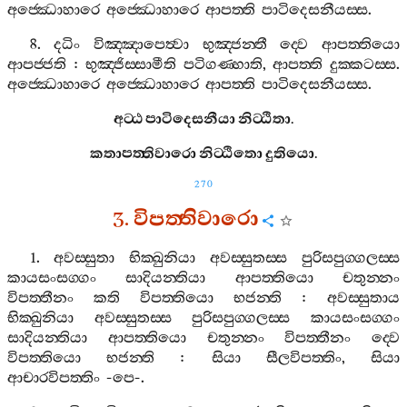
අජ‍්ඣොහාරෙ
අජ‍්ඣොහාරෙ
ආපත‍්ති
පාටිදෙසනීයස‍්ස
.
8.
දධිං
විඤ‍්ඤාපෙත්‍වා
භුඤ‍්ජන‍්තී
ද‍්වෙ
ආපත‍්තියො
ආපජ‍්ජති
:
භුඤ‍්ජිස‍්සාමීති
පටිගණ‍්හාති
,
ආපත‍්ති
දුක‍්කටස‍්ස
.
අජ‍්ඣොහාරෙ
අජ‍්ඣොහාරෙ
ආපත‍්ති
පාටිදෙසනීයස‍්ස
.
අට‍්ඨ
පාටිදෙසනීයා
නිට‍්ඨිතා
.
කතාපත‍්තිවාරො
නිට‍්ඨිතො
දුතියො
.
270
3.
විපත‍්තිවාරො
1.
අවස‍්සුතා
භික‍්ඛුනියා
අවස‍්සුතස‍්ස
පුරිසපුග‍්ගලස‍්ස
කායසංසග‍්ගං
සාදියන‍්තියා
ආපත‍්තියො
චතුන‍්නං
විපත‍්තීනං
කති
විපත‍්තියො
භජන‍්ති
:
අවස‍්සුතාය
භික‍්ඛුනියා
අවස‍්සුතස‍්ස
පුරිසපුග‍්ගලස‍්ස
කායසංසග‍්ගං
සාදියන‍්තියා
ආපත‍්තියො
චතුන‍්නං
විපත‍්තීනං
ද‍්වෙ
විපත‍්තියො
භජන‍්ති
:
සියා
සීලවිපත‍්තිං
,
සියා
ආචාරවිපත‍්තිං
-
පෙ
-.