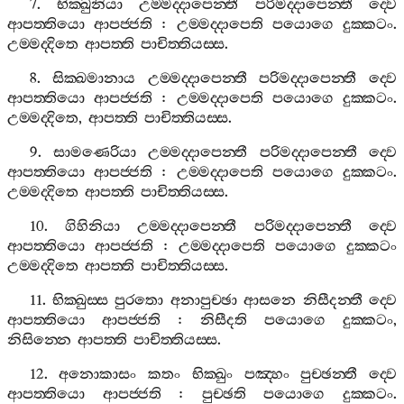
7.
භික‍්ඛුනියා
උම‍්මද‍්දාපෙන‍්තී
පරිමද‍්දාපෙන‍්තී
ද‍්වෙ
ආපත‍්තියො
ආපජ‍්ජති
:
උම‍්මද‍්දාපෙති
පයොගෙ
දුක‍්කටං
.
උම‍්මද‍්දිතෙ
ආපත‍්ති
පාචිත‍්තියස‍්ස
.
8.
සික‍්ඛමානාය
උම‍්මද‍්දාපෙන‍්තී
පරිමද‍්දාපෙන‍්තී
ද‍්වෙ
ආපත‍්තියො
ආපජ‍්ජති
:
උම‍්මද‍්දාපෙති
පයොගෙ
දුක‍්කටං
.
උම‍්මද‍්දිතෙ
,
ආපත‍්ති
පාචිත‍්තියස‍්ස
.
9.
සාමණෙරියා
උම‍්මද‍්දාපෙන‍්තී
පරිමද‍්දාපෙන‍්තී
ද‍්වෙ
ආපත‍්තියො
ආපජ‍්ජති
:
උම‍්මද‍්දාපෙති
පයොගෙ
දුක‍්කටං
.
උම‍්මද‍්දිතෙ
ආපත‍්ති
පාචිත‍්තියස‍්ස
.
10.
ගිහිනියා
උම‍්මද‍්දාපෙන‍්තී
පරිමද‍්දාපෙන‍්තී
ද‍්වෙ
ආපත‍්තියො
ආපජ‍්ජති
:
උම‍්මද‍්දාපෙති
පයොගෙ
දුක‍්කටං
උම‍්මද‍්දිතෙ
ආපත‍්ති
පාචිත‍්තියස‍්ස
.
11.
භික‍්ඛුස‍්ස
පුරතො
අනාපුච‍්ඡා
ආසනෙ
නිසීදන‍්තී
ද‍්වෙ
ආපත‍්තියො
ආපජ‍්ජති
:
නිසීදති
පයොගෙ
දුක‍්කටං
,
නිසින‍්නෙ
ආපත‍්ති
පාචිත‍්තියස‍්ස
.
12.
අනොකාසං
කතං
භික‍්ඛුං
පඤ‍්හං
පුච‍්ඡන‍්තී
ද‍්වෙ
ආපත‍්තියො
ආපජ‍්ජති
:
පුච‍්ඡති
පයොගෙ
දුක‍්කටං
.