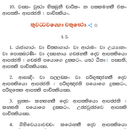
10.
වස‍්සං
වුත්‍ථා
භික‍්ඛුනී
චාරිකං
න
පක‍්කමන‍්තී
එකං
ආපත‍්තිං
ආපජ‍්ජති
:
පාචිත‍්තියං
.
තුවට‍්ටවග‍්ගො
චතුත්‍ථො
.
4. 5.
1.
රාජාගාරං
වා
චිත‍්තාගාරං
වා
ආරාමං
වා
උය්‍යානං
වා
පොක‍්ඛරණිං
වා
දස‍්සනාය
ගච‍්ඡන‍්තී
ද‍්වෙ
ආපත‍්තියො
ආපජ‍්ජති
:
ගච‍්ඡති
පයොගෙ
දුක‍්කටං
.
යත්‍ථ
ඨිතා
පස‍්සති
,
1
ආපත‍්ති
පාචිත‍්තියස‍්ස
.
2.
ආසන්‍දිං
වා
පල‍්ලඞ‍්කං
වා
පරිභුඤ‍්ජන‍්තී
ද‍්වෙ
ආපත‍්තියො
ආපජ‍්ජති
:
පරිභුඤ‍්ජති
පයොගෙ
දුක‍්කටං
,
පරිභුත‍්තෙ
ආපත‍්ති
පාචිත‍්තියස‍්ස
.
3.
සුත‍්තං
කන‍්තන‍්තී
ද‍්වෙ
ආපත‍්තියො
ආපජ‍්ජති
:
කන‍්තති
පයොගෙ
දුක‍්කටං
.
උජ‍්ජවුජ‍්ජවෙ
ආපත‍්ති
පාචිත‍්තියස‍්ස
.
4.
ගිහිවෙය්‍යාවච‍්චං
කරොන‍්තී
ද‍්වෙ
ආපත‍්තියො