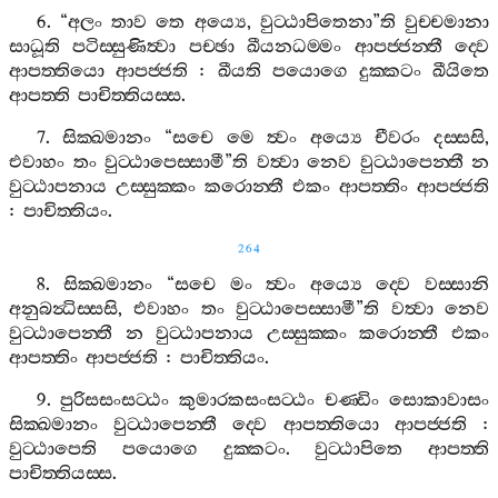
6. “
අලං
තාව
තෙ
අය්‍යෙ
,
වුට‍්ඨාපිතෙනා
”
ති
වුච‍්චමානා
සාධූති
පටිස‍්සුණිත්‍වා
පච‍්ඡා
ඛීයනධම‍්මං
ආපජ‍්ජන‍්තී
ද‍්වෙ
ආපත‍්තියො
ආපජ‍්ජති
:
ඛීයති
පයොගෙ
දුක‍්කටං
ඛීයිතෙ
ආපත‍්ති
පාචිත‍්තියස‍්ස
.
7.
සික‍්ඛමානං
“
සචෙ
මෙ
ත්‍වං
අය්‍යෙ
චීවරං
දස‍්සසි
,
එවාහං
තං
වුට‍්ඨාපෙස‍්සාමී
”
ති
වත්‍වා
නෙව
වුට‍්ඨාපෙන‍්තී
න
වුට‍්ඨාපනාය
උස‍්සුක‍්කං
කරොන‍්තී
එකං
ආපත‍්තිං
ආපජ‍්ජති
:
පාචිත‍්තියං
.
264
8.
සික‍්ඛමානං
“
සචෙ
මං
ත්‍වං
අය්‍යෙ
ද‍්වෙ
වස‍්සානි
අනුබන්‍ධිස‍්සසි
,
එවාහං
තං
වුට‍්ඨාපෙස‍්සාමී
”
ති
වත්‍වා
නෙව
වුට‍්ඨාපෙන‍්තී
න
වුට‍්ඨාපනාය
උස‍්සුක‍්කං
කරොන‍්තී
එකං
ආපත‍්තිං
ආපජ‍්ජති
:
පාචිත‍්තියං
.
9.
පුරිසසංසට‍්ඨං
කුමාරකසංසට‍්ඨං
චණ‍්ඩිං
සොකාවාසං
සික‍්ඛමානං
වුට‍්ඨාපෙන‍්තී
ද‍්වෙ
ආපත‍්තියො
ආපජ‍්ජති
:
වුට‍්ඨාපෙති
පයොගෙ
දුක‍්කටං
.
වුට‍්ඨාපිතෙ
ආපත‍්ති
පාචිත‍්තියස‍්ස
.