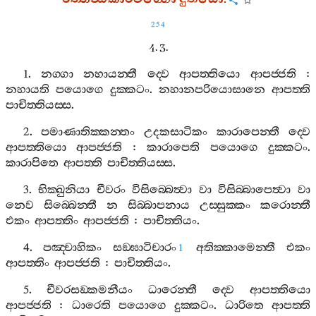
254
4. 3.
1.
නග‍්ගා
නහායන‍්තී
ද‍්වෙ
ආපත‍්තියො
ආපජ‍්ජති
:
නහායති
පයොගෙ
දුක‍්කටං
.
නහානපරියොසානෙ
ආපත‍්ති
පාචිත‍්තියස‍්ස
.
2.
පමාණාතික‍්කන‍්තං
උදකසාටිකං
කාරාපෙන‍්තී
ද‍්වෙ
ආපත‍්තියො
ආපජ‍්ජති
:
කාරාපෙති
පයොගෙ
දුක‍්කටං
.
කාරාපිතෙ
ආපත‍්ති
පාචිත‍්තියස‍්ස
.
3.
භික‍්ඛුනියා
චීවරං
විසිබ‍්බෙත්‍වා
වා
විසිබ‍්බාපෙත්‍වා
වා
නෙව
සිබ‍්බෙන‍්තී
න
සිබ‍්බාපනාය
උස‍්සුක‍්කං
කරොන‍්තී
එකං
ආපත‍්තිං
ආපජ‍්ජති
:
පාචිත‍්තියං
.
4.
පඤ‍්චාහිකං
සඞ‍්ඝාටිචාරං
අතික‍්කාමෙන‍්තී
එකං
1
ආපත‍්තිං
ආපජ‍්ජති
:
පාචිත‍්තියං
.
5.
චීවරසඞ‍්කමනීයං
ධාරෙන‍්තී
ද‍්වෙ
ආපත‍්තියො
ආපජ‍්ජති
:
ධාරෙති
පයොගෙ
දුක‍්කටං
.
ධාරිතෙ
ආපත‍්ති