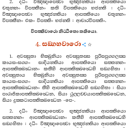
2.
දධිං
විඤ‍්ඤාපෙත්‍වා
භුඤ‍්ජන‍්තියා
ආපත‍්තියො
චතුන‍්නං
විපත‍්තීනං
කති
විපත‍්තියො
භජන‍්ති
:
දධිං
විඤ‍්ඤාපෙත්‍වා
භුඤ‍්ජන‍්තියා
ආපත‍්තියො
චතුන‍්නං
විපත‍්තීනං
එකං
විපත‍්තිං
භජන‍්ති
:
ආචාරවිපත‍්තිං
.
විපත‍්තිවාරො
නිට‍්ඨිතො
තතියො
.
4.
සඞ‍්ගහවාරො
1.
අවස‍්සුතා
භික‍්ඛුනියා
අවස‍්සුතස‍්ස
පුරිසපුග‍්ගලස‍්ස
කායසංසග‍්ගං
සාදියන‍්තියා
ආපත‍්තියො
සත‍්තන‍්නං
ආපත‍්තික‍්ඛන්‍ධානං
කතීහි
ආපත‍්තික‍්ඛන්‍ධෙහි
සඞ‍්ගහිතා
:
අවස‍්සුතාය
භික‍්ඛුනියා
අවස‍්සුතස‍්ස
පුරිසපුග‍්ගලස‍්ස
කායසංසග‍්ගං
සාදියන‍්තියා
ආපත‍්තියො
සත‍්තන‍්නං
ආපත‍්තික‍්ඛන්‍ධානං
තීහි
ආපත‍්තික‍්ඛන්‍ධෙහි
සඞ‍්ගහිතා
:
සියා
පාරාජිකාපත‍්තික‍්ඛන්‍ධෙන
,
සියා
ථුල‍්ලච‍්චයාපත‍්තික‍්ඛන්‍ධෙන
,
සියා
දුක‍්කටාපත‍්තික‍්ඛන්‍ධෙන
-
පෙ
-.
2.
දධිං
විඤ‍්ඤාපෙත්‍වා
භුඤ‍්ජන‍්තියා
ආපත‍්තියො
සත‍්තන‍්නං
ආපත‍්තික‍්ඛන්‍ධානං
කතීහි
ආපත‍්තික‍්ඛන්‍ධෙහි
සඞ‍්ගහිතා
:
දධිං
විඤ‍්ඤාපෙත්‍වා
භුඤ‍්ජන‍්තියා
ආපත‍්තියො