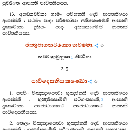
පුච‍්ඡිතෙ
ආපත‍්ති
පාචිත‍්තියස‍්ස
.
13.
අසඞ‍්කච‍්චිකා
ගාමං
පවිසන‍්තී
ද‍්වෙ
ආපත‍්තියො
ආපජ‍්ජති
:
පඨමං
පාදං
පරික‍්ඛෙපං
අතික‍්කාමෙති
ආපත‍්ති
දුක‍්කටස‍්ස
.
දුතියං
පාදං
අතික‍්කාමෙති
ආපත‍්ති
පාචිත‍්තියස‍්ස
.
ඡත‍්තූපාහනවග‍්ගො
නවමො
.
නවවග‍්ගඛුද‍්දකා
නිට‍්ඨිතා
.
1
2. 5.
පාටිදෙසනීය
කණ‍්ඩො
1.
සප‍්පිං
විඤ‍්ඤාපෙත්‍වා
භුඤ‍්ජන‍්තී
ද‍්වෙ
ආපත‍්තියො
ආපජ‍්ජති
:
භුඤ‍්ජිස‍්සාමීති
පටිගණ‍්හාති
,
ආපත‍්ති
2
දුක‍්කටස‍්ස
.
අජ‍්ඣොහාරෙ
අජ‍්ඣොහාරෙ
ආපත‍්ති
පාටිදෙසනීයස‍්ස
.
2.
තෙලං
විඤ‍්ඤාපෙත්‍වා
භුඤ‍්ජන‍්තී
ද‍්වෙ
ආපත‍්තියො
ආපජ‍්ජති
:
භුඤ‍්ජිස‍්සාමීති
පටිගණ‍්හාති
,
ආපත‍්ති
දුක‍්කටස‍්ස
.