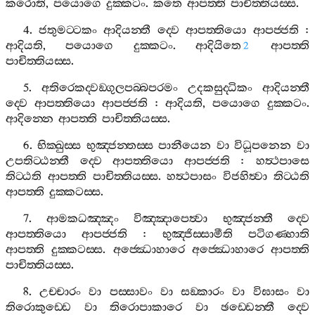
කරොති
,
පයොගෙ
දුක‍්කටං
.
කතෙ
ආපත‍්ති
පාචිත‍්තියස‍්ස
.
4.
ජතුමට‍්ටකං
ආදියන‍්තී
ද‍්වෙ
ආපත‍්තියො
ආපජ‍්ජති
:
ආදියති
,
පයොගෙ
දුක‍්කටං
.
ආදියිතෙ
ආපත‍්ති
2
පාචිත‍්තියස‍්ස
.
5.
අතිරෙකද‍්වඞ‍්ගුලපබ‍්බපරමං
උදකසුද‍්ධිකං
ආදියන‍්තී
ද‍්වෙ
ආපත‍්තියො
ආපජ‍්ජති
:
ආදියති
,
පයොගෙ
දුක‍්කටං
.
ආදින‍්නෙ
ආපත‍්ති
පාචිත‍්තියස‍්ස
.
6.
භික‍්ඛුස‍්ස
භුඤ‍්ජන‍්තස‍්ස
පානීයෙන
වා
විධූපනෙන
වා
උපතිට‍්ඨන‍්තී
ද‍්වෙ
ආපත‍්තියො
ආපජ‍්ජති
:
හත්‍ථපාසෙ
තිට‍්ඨති
ආපත‍්ති
පාචිත‍්තියස‍්ස
.
හත්‍ථපාසං
විජහිත්‍වා
තිට‍්ඨති
ආපත‍්ති
දුක‍්කටස‍්ස
.
7.
ආමකධඤ‍්ඤං
විඤ‍්ඤාපෙත්‍වා
භුඤ‍්ජන‍්තී
ද‍්වෙ
ආපත‍්තියො
ආපජ‍්ජති
:
භුඤ‍්ජිස‍්සාමීති
පටිගණ‍්හාති
ආපත‍්ති
දුක‍්කටස‍්ස
.
අජ‍්ඣොහාරෙ
අජ‍්ඣොහාරෙ
ආපත‍්ති
පාචිත‍්තියස‍්ස
.
8.
උච‍්චාරං
වා
පස‍්සාවං
වා
සඞ‍්කාරං
වා
විඝාසං
වා
තිරොකුඩ‍්ඩෙ
වා
තිරොපාකාරෙ
වා
ඡඩ‍්ඩෙන‍්තී
ද‍්වෙ