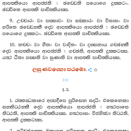
ආපත‍්තියො
ආපජ‍්ජති
:
ඡඩ‍්ඩෙති
පයොගෙ
දුක‍්කටං
.
ඡඩ‍්ඩිතෙ
ආපත‍්ති
පාචිත‍්තියස‍්ස
.
9.
උච‍්චාරං
වා
පස‍්සාවං
වා
සඞ‍්කාරං
වා
විඝාසං
වා
හරිතෙ
ඡඩ‍්ඩෙන‍්තී
ද‍්වෙ
ආපත‍්තියො
ආපජ‍්ජති
:
ඡඩ‍්ඩෙති
පයොගෙ
දුක‍්කටං
.
ඡඩ‍්ඩිතෙ
ආපත‍්ති
පාචිත‍්තියස‍්ස
.
10.
නච‍්චං
වා
ගීතං
වා
වාදිතං
වා
දස‍්සනාය
ගච‍්ඡන‍්තී
ද‍්වෙ
ආපත‍්තියො
ආපජ‍්ජති
:
ගච‍්ඡති
,
ආපත‍්ති
දුක‍්කටස‍්ස
.
යත්‍ථ
ඨිතා
පස‍්සති
වා
සුණාති
වා
ආපත‍්ති
පාචිත‍්තියස‍්ස
.
ලසුණවග‍්ගො
පඨමො
.
252
4. 2.
1.
රත‍්තන්‍ධකාරෙ
අප‍්පදීපෙ
පුරිසෙන
සද‍්ධිං
එකෙනෙකා
සන‍්තිට‍්ඨන‍්තී
ද‍්වෙ
ආපත‍්තියො
ආපජ‍්ජති
:
හත්‍ථපාසෙ
තිට‍්ඨති
,
ආපත‍්ති
පාචිත‍්තියස‍්ස
.
හත්‍ථපාසං
විජහිත්‍වා
තිට‍්ඨති
,
ආපත‍්ති
දුක‍්කටස‍්ස
.