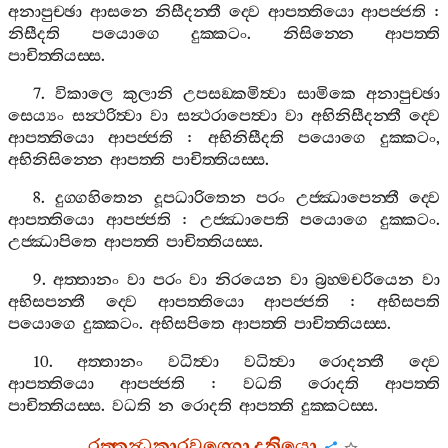
අනාපුච‍්ඡා
ආසනෙ
නිසීදන‍්තී
ද‍්වෙ
ආපත‍්තියො
ආපජ‍්ජති
:
නිසීදති
පයොගෙ
දුක‍්කටං
.
නිසින‍්නෙ
ආපත‍්ති
පාචිත‍්තියස‍්ස
.
7.
විකාලෙ
කුලානි
උපසඞ‍්කමිත්‍වා
සාමිකෙ
අනාපුච‍්ඡා
සෙය්‍යං
සන්‍ථරිත්‍වා
වා
සන්‍ථරාපෙත්‍වා
වා
අභිනිසීදන‍්තී
ද‍්වෙ
ආපත‍්තියො
ආපජ‍්ජති
:
අභිනිසීදති
පයොගෙ
දුක‍්කටං
,
අභිනිසින‍්නෙ
ආපත‍්ති
පාචිත‍්තියස‍්ස
.
8.
දුග‍්ගහිතෙන
දූපධාරිතෙන
පරං
උජ‍්ඣාපෙන‍්තී
ද‍්වෙ
ආපත‍්තියො
ආපජ‍්ජති
:
උජ‍්ඣාපෙති
පයොගෙ
දුක‍්කටං
.
උජ‍්ඣාපිතෙ
ආපත‍්ති
පාචිත‍්තියස‍්ස
.
9.
අත‍්තානං
වා
පරං
වා
නිරයෙන
වා
බ්‍රහ‍්මචරියෙන
වා
අභිසපන‍්තී
ද‍්වෙ
ආපත‍්තියො
ආපජ‍්ජති
:
අභිසපති
පයොගෙ
දුක‍්කටං
.
අභිසපිතෙ
ආපත‍්ති
පාචිත‍්තියස‍්ස
.
10.
අත‍්තානං
වධිත්‍වා
වධිත්‍වා
රොදන‍්තී
ද‍්වෙ
ආපත‍්තියො
ආපජ‍්ජති
:
වධති
රොදති
ආපත‍්ති
පාචිත‍්තියස‍්ස
.
වධති
න
රොදති
ආපත‍්ති
දුක‍්කටස‍්ස
.
රත‍්තන්‍ධකාරවග‍්ගො
දුතියො
.