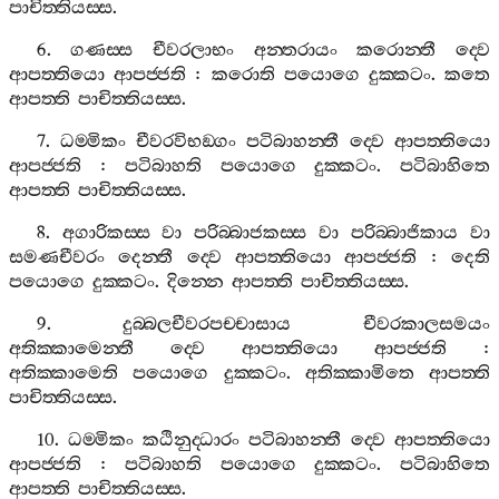
පාචිත‍්තියස‍්ස
.
6.
ගණස‍්ස
චීවරලාභං
අන‍්තරායං
කරොන‍්තී
ද‍්වෙ
ආපත‍්තියො
ආපජ‍්ජති
:
කරොති
පයොගෙ
දුක‍්කටං
.
කතෙ
ආපත‍්ති
පාචිත‍්තියස‍්ස
.
7.
ධම‍්මිකං
චීවරවිභඞ‍්ගං
පටිබාහන‍්තී
ද‍්වෙ
ආපත‍්තියො
ආපජ‍්ජති
:
පටිබාහති
පයොගෙ
දුක‍්කටං
.
පටිබාහිතෙ
ආපත‍්ති
පාචිත‍්තියස‍්ස
.
8.
අගාරිකස‍්ස
වා
පරිබ‍්බාජකස‍්ස
වා
පරිබ‍්බාජිකාය
වා
සමණචීවරං
දෙන‍්තී
ද‍්වෙ
ආපත‍්තියො
ආපජ‍්ජති
:
දෙති
පයොගෙ
දුක‍්කටං
.
දින‍්නෙ
ආපත‍්ති
පාචිත‍්තියස‍්ස
.
9.
දුබ‍්බලචීවරපච‍්චාසාය
චීවරකාලසමයං
අතික‍්කාමෙන‍්තී
ද‍්වෙ
ආපත‍්තියො
ආපජ‍්ජති
:
අතික‍්කාමෙති
පයොගෙ
දුක‍්කටං
.
අතික‍්කාමිතෙ
ආපත‍්ති
පාචිත‍්තියස‍්ස
.
10.
ධම‍්මිකං
කඨිනුද‍්ධාරං
පටිබාහන‍්තී
ද‍්වෙ
ආපත‍්තියො
ආපජ‍්ජති
:
පටිබාහති
පයොගෙ
දුක‍්කටං
.
පටිබාහිතෙ
ආපත‍්ති
පාචිත‍්තියස‍්ස
.