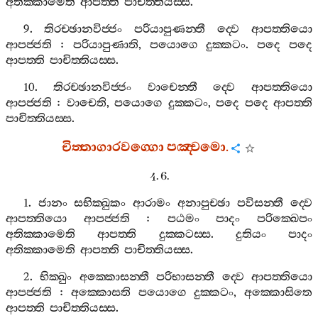
අතික‍්කාමෙති
ආපත‍්ති
පාචිත‍්තියස‍්ස
.
9.
තිරච‍්ඡානවිජ‍්ජං
පරියාපුණන‍්තී
ද‍්වෙ
ආපත‍්තියො
ආපජ‍්ජති
:
පරියාපුණාති
,
පයොගෙ
දුක‍්කටං
.
පදෙ
පදෙ
ආපත‍්ති
පාචිත‍්තියස‍්ස
.
10.
තිරච‍්ඡානවිජ‍්ජං
වාචෙන‍්තී
ද‍්වෙ
ආපත‍්තියො
ආපජ‍්ජති
:
වාචෙති
,
පයොගෙ
දුක‍්කටං
,
පදෙ
පදෙ
ආපත‍්ති
පාචිත‍්තියස‍්ස
.
චිත‍්තාගාරවග‍්ගො
පඤ‍්චමො
.
4. 6.
1.
ජානං
සභික‍්ඛුකං
ආරාමං
අනාපුච‍්ඡා
පවිසන‍්තී
ද‍්වෙ
ආපත‍්තියො
ආපජ‍්ජති
:
පඨමං
පාදං
පරික‍්ඛෙපං
අතික‍්කාමෙති
ආපත‍්ති
දුක‍්කටස‍්ස
.
දුතියං
පාදං
අතික‍්කාමෙති
ආපත‍්ති
පාචිත‍්තියස‍්ස
.
2.
භික‍්ඛුං
අක‍්කොසන‍්තී
පරිභාසන‍්තී
ද‍්වෙ
ආපත‍්තියො
ආපජ‍්ජති
:
අක‍්කොසති
පයොගෙ
දුක‍්කටං
,
අක‍්කොසිතෙ
ආපත‍්ති
පාචිත‍්තියස‍්ස
.