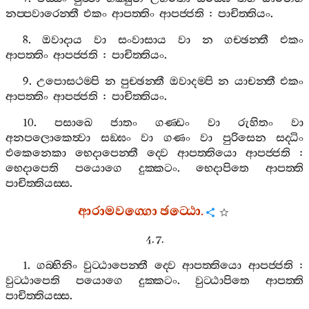
නප‍්පවාරෙන‍්තී
එකං
ආපත‍්තිං
ආපජ‍්ජති
:
පාචිත‍්තියං
.
8.
ඔවාදාය
වා
සංවාසාය
වා
න
ගච‍්ඡන‍්තී
එකං
ආපත‍්තිං
ආපජ‍්ජති
:
පාචිත‍්තියං
.
9.
උපොසථම‍්පි
න
පුච‍්ඡන‍්තී
ඔවාදම‍්පි
න
යාචන‍්තී
එකං
ආපත‍්තිං
ආපජ‍්ජති
:
පාචිත‍්තියං
.
10.
පසාඛෙ
ජාතං
ගණ‍්ඩං
වා
රුහිතං
වා
අනපලොකෙත්‍වා
සඞ‍්ඝං
වා
ගණං
වා
පුරිසෙන
සද‍්ධිං
එකෙනෙකා
භෙදාපෙන‍්තී
ද‍්වෙ
ආපත‍්තියො
ආපජ‍්ජති
:
භෙදාපෙති
පයොගෙ
දුක‍්කටං
.
භෙදාපිතෙ
ආපත‍්ති
පාචිත‍්තියස‍්ස
.
ආරාමවග‍්ගො
ඡට‍්ඨො
.
4. 7.
1.
ගබ‍්භිනිං
වුට‍්ඨාපෙන‍්තී
ද‍්වෙ
ආපත‍්තියො
ආපජ‍්ජති
:
වුට‍්ඨාපෙති
පයොගෙ
දුක‍්කටං
.
වුට‍්ඨාපිතෙ
ආපත‍්ති
පාචිත‍්තියස‍්ස
.