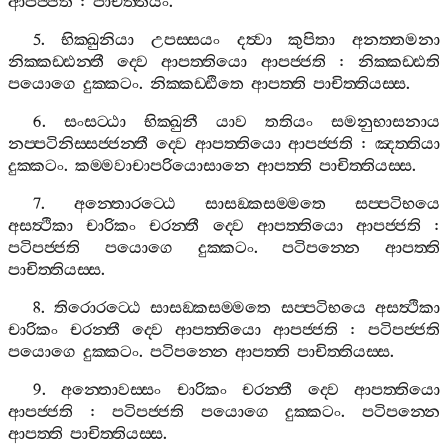
ආපජ‍්ජති
:
පාචිත‍්තියං
.
5.
භික‍්ඛුනියා
උපස‍්සයං
දත්‍වා
කුපිතා
අනත‍්තමනා
නික‍්කඩ‍්ඪන‍්තී
ද‍්වෙ
ආපත‍්තියො
ආපජ‍්ජති
:
නික‍්කඩ‍්ඪති
පයොගෙ
දුක‍්කටං
.
නික‍්කඩ‍්ඪිතෙ
ආපත‍්ති
පාචිත‍්තියස‍්ස
.
6.
සංසට‍්ඨා
භික‍්ඛුනී
යාව
තතියං
සමනුභාසනාය
නප‍්පටිනිස‍්සජ‍්ජන‍්තී
ද‍්වෙ
ආපත‍්තියො
ආපජ‍්ජති
:
ඤත‍්තියා
දුක‍්කටං
.
කම‍්මවාචාපරියොසානෙ
ආපත‍්ති
පාචිත‍්තියස‍්ස
.
7.
අන‍්තොරට‍්ඨෙ
සාසඞ‍්කසම‍්මතෙ
සප‍්පටිභයෙ
අසත්‍ථිකා
චාරිකං
චරන‍්තී
ද‍්වෙ
ආපත‍්තියො
ආපජ‍්ජති
:
පටිපජ‍්ජති
පයොගෙ
දුක‍්කටං
.
පටිපන‍්නෙ
ආපත‍්ති
පාචිත‍්තියස‍්ස
.
8.
තිරොරට‍්ඨෙ
සාසඞ‍්කසම‍්මතෙ
සප‍්පටිභයෙ
අසත්‍ථිකා
චාරිකං
චරන‍්තී
ද‍්වෙ
ආපත‍්තියො
ආපජ‍්ජති
:
පටිපජ‍්ජති
පයොගෙ
දුක‍්කටං
.
පටිපන‍්නෙ
ආපත‍්ති
පාචිත‍්තියස‍්ස
.
9.
අන‍්තොවස‍්සං
චාරිකං
චරන‍්තී
ද‍්වෙ
ආපත‍්තියො
ආපජ‍්ජති
:
පටිපජ‍්ජති
පයොගෙ
දුක‍්කටං
.
පටිපන‍්නෙ
ආපත‍්ති
පාචිත‍්තියස‍්ස
.