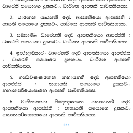
ධාරෙති
පයොගෙ
දුක‍්කටං
.
ධාරිතෙ
ආපත‍්ති
පාචිත‍්තියස‍්ස
.
2.
යානෙන
යායන‍්තී
ද‍්වෙ
ආපත‍්තියො
ආපජ‍්ජති
:
යායති
පයොගෙ
දුක‍්කටං
.
යායිතෙ
ආපත‍්ති
පාචිත‍්තියස‍්ස
.
3.
සඞ‍්ඝාණිං
ධාරෙන‍්තී
ද‍්වෙ
ආපත‍්තියො
ආපජ‍්ජති
:
ධාරෙති
පයොගෙ
දුක‍්කටං
.
ධාරිතෙ
ආපත‍්ති
පාචිත‍්තියස‍්ස
.
4.
ඉත්‍ථාලඞ‍්කාරං
ධාරෙන‍්තී
ද‍්වෙ
ආපත‍්තියො
ආපජ‍්ජති
:
ධාරෙති
පයොගෙ
දුක‍්කටං
.
ධාරිතෙ
ආපත‍්ති
පාචිත‍්තියස‍්ස
.
5.
ගන්‍ධවණ‍්ණකෙන
නහායන‍්තී
ද‍්වෙ
ආපත‍්තියො
ආපජ‍්ජති
:
නහායති
පයොගෙ
දුක‍්කටං
.
නහානපරියොසානෙ
ආපත‍්ති
පාචිත‍්තියස‍්ස
.
6.
වාසිතකෙන
පිඤ‍්ඤාකෙන
නහායන‍්තී
ද‍්වෙ
ආපත‍්තියො
ආපජ‍්ජති
:
නහායති
පයොගෙ
දුක‍්කටං
නහානපරියොසානෙ
ආපත‍්ති
පාචිත‍්තියස‍්ස
.
266