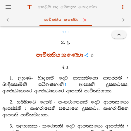
පාචිත‍්තිය කණ‍්ඩො
250
2. 4.
පාචිත‍්තිය
කණ‍්ඩො
4. 1.
1.
ලසුණං
ඛාදන‍්තී
ද‍්වෙ
ආපත‍්තියො
ආපජ‍්ජති
:
ඛාදිස‍්සාමීති
පටිගණ‍්හාති
ආපත‍්ති
දුක‍්කටස‍්ස
,
1
අජ‍්ඣොහාරෙ
අජ‍්ඣොහාරෙ
ආපත‍්ති
පාචිත‍්තියස‍්ස
.
2.
සම‍්බාධෙ
ලොමං
සංහරාපෙන‍්තී
ද‍්වෙ
ආපත‍්තියො
ආපජ‍්ජති
:
සංහරාපෙති
පයොගෙ
දුක‍්කටං
.
සංහරාපිතෙ
ආපත‍්ති
පාචිත‍්තියස‍්ස
.
3.
තලඝාතකං
කරොන‍්තී
ද‍්වෙ
ආපත‍්තියො
ආපජ‍්ජති
: