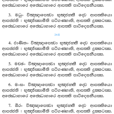
අජ‍්ඣොහාරෙ
අජ‍්ඣොහාරෙ
ආපත‍්ති
පාටිදෙසනීයස‍්ස
.
3.
මධුං
විඤ‍්ඤාපෙත්‍වා
භුඤ‍්ජන‍්තී
ද‍්වෙ
ආපත‍්තියො
ආපජ‍්ජති
:
භුඤ‍්ජිස‍්සාමීති
පටිගණ‍්හාති
,
ආපත‍්ති
දුක‍්කටස‍්ස
.
අජ‍්ඣොහාරෙ
අජ‍්ඣොහාරෙ
ආපත‍්ති
පාටිදෙසනීයස‍්ස
.
268
4.
ඵාණිතං
විඤ‍්ඤාපෙත්‍වා
භුඤ‍්ජන‍්තී
ද‍්වෙ
ආපත‍්තියො
ආපජ‍්ජති
:
භුඤ‍්ජිස‍්සාමීති
පටිගණ‍්හාති
,
ආපත‍්ති
දුක‍්කටස‍්ස
.
අජ‍්ඣොහාරෙ
අජ‍්ඣොහාරෙ
ආපත‍්ති
පාටිදෙසනීයස‍්ස
.
5.
මච‍්ඡං
විඤ‍්ඤාපෙත්‍වා
භුඤ‍්ජන‍්තී
ද‍්වෙ
ආපත‍්තියො
ආපජ‍්ජති
:
භුඤ‍්ජිස‍්සාමීති
පටිගණ‍්හාති
,
ආපත‍්ති
දුක‍්කටස‍්ස
.
අජ‍්ඣොහාරෙ
අජ‍්ඣොහාරෙ
ආපත‍්ති
පාටිදෙසනීයස‍්ස
.
6.
මංසං
විඤ‍්ඤාපෙත්‍වා
භුඤ‍්ජන‍්තී
ද‍්වෙ
ආපත‍්තියො
ආපජ‍්ජති
:
භුඤ‍්ජිස‍්සාමීති
පටිගණ‍්හාති
,
ආපත‍්ති
දුක‍්කටස‍්ස
.
අජ‍්ඣොහාරෙ
අජ‍්ඣොහාරෙ
ආපත‍්ති
පාටිදෙසනීයස‍්ස
.
7.
ඛීරං
විඤ‍්ඤාපෙත්‍වා
භුඤ‍්ජන‍්තී
ද‍්වෙ
ආපත‍්තියො
ආපජ‍්ජති
:
භුඤ‍්ජිස‍්සාමීති
පටිගණ‍්හාති
,
ආපත‍්ති
දුක‍්කටස‍්ස
.