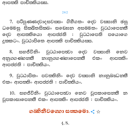
ආපත‍්ති
පාචිත‍්තියස‍්ස
.
262
7.
පරිපුණ‍්ණද‍්වාදසවස‍්සං
ගිහීගතං
ද‍්වෙ
වස‍්සානි
ඡසු
ධම‍්මෙසු
සික‍්ඛිතසික‍්ඛං
සඞ‍්ඝෙන
අසම‍්මතං
වුට‍්ඨාපෙන‍්තී
ද‍්වෙ
ආපත‍්තියො
ආපජ‍්ජති
:
වුට‍්ඨාපෙති
පයොගෙ
දුක‍්කටං
.
වුට‍්ඨාපිතෙ
ආපත‍්ති
පාචිත‍්තියස‍්ස
.
8.
සහජීවිනිං
වුට‍්ඨාපෙත්‍වා
ද‍්වෙ
වස‍්සානි
නෙව
අනුග‍්ගණ‍්හන‍්තී
නානුග‍්ගණ‍්හාපෙන‍්තී
එකං
ආපත‍්තිං
ආපජ‍්ජති
:
පාචිත‍්තියං
.
9.
වුට‍්ඨාපිතං
පවත‍්තිනිං
ද‍්වෙ
වස‍්සානි
නානුබන්‍ධන‍්තී
එකං
ආපත‍්තිං
ආපජ‍්ජති
:
පාචිත‍්තියං
.
10.
සහජීවිනිං
වුට‍්ඨාපෙත්‍වා
නෙව
වූපකාසෙන‍්තී
න
වූපකාසාපෙන‍්තී
එකං
ආපත‍්තිං
ආපජ‍්ජති
:
පාචිත‍්තියං
.
ගබ‍්භිනීවග‍්ගො
සත‍්තමො
.
4. 8.