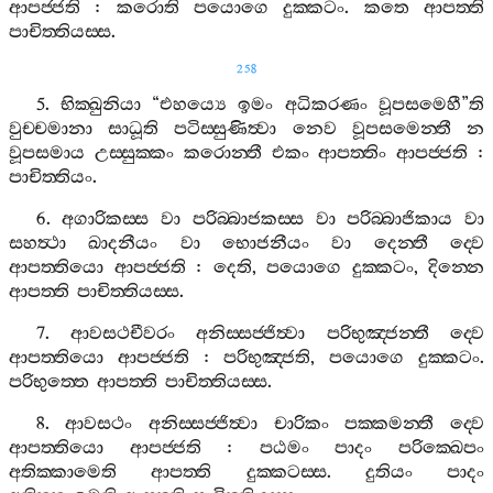
ආපජ‍්ජති
:
කරොති
පයොගෙ
දුක‍්කටං
.
කතෙ
ආපත‍්ති
පාචිත‍්තියස‍්ස
.
258
5.
භික‍්ඛුනියා
“
එහය්‍යෙ
ඉමං
අධිකරණං
වූපසමෙහී
”
ති
වුච‍්චමානා
සාධූති
පටිස‍්සුණිත්‍වා
නෙව
වූපසමෙන‍්තී
න
වූපසමාය
උස‍්සුක‍්කං
කරොන‍්තී
එකං
ආපත‍්තිං
ආපජ‍්ජති
:
පාචිත‍්තියං
.
6.
අගාරිකස‍්ස
වා
පරිබ‍්බාජකස‍්ස
වා
පරිබ‍්බාජිකාය
වා
සහත්‍ථා
ඛාදනීයං
වා
භොජනීයං
වා
දෙන‍්තී
ද‍්වෙ
ආපත‍්තියො
ආපජ‍්ජති
:
දෙති
,
පයොගෙ
දුක‍්කටං
,
දින‍්නෙ
ආපත‍්ති
පාචිත‍්තියස‍්ස
.
7.
ආවසථචීවරං
අනිස‍්සජ‍්ජිත්‍වා
පරිභුඤ‍්ජන‍්තී
ද‍්වෙ
ආපත‍්තියො
ආපජ‍්ජති
:
පරිභුඤ‍්ජති
,
පයොගෙ
දුක‍්කටං
.
පරිභුත‍්තෙ
ආපත‍්ති
පාචිත‍්තියස‍්ස
.
8.
ආවසථං
අනිස‍්සජ‍්ජිත්‍වා
චාරිකං
පක‍්කමන‍්තී
ද‍්වෙ
ආපත‍්තියො
ආපජ‍්ජති
:
පඨමං
පාදං
පරික‍්ඛෙපං
අතික‍්කාමෙති
ආපත‍්ති
දුක‍්කටස‍්ස
.
දුතියං
පාදං