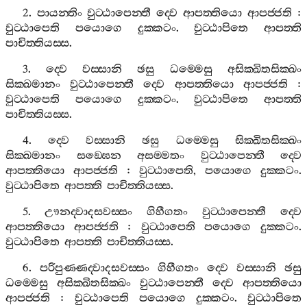
2.
පායන‍්තිං
වුට‍්ඨාපෙන‍්තී
ද‍්වෙ
ආපත‍්තියො
ආපජ‍්ජති
:
වුට‍්ඨාපෙති
පයොගෙ
දුක‍්කටං
.
වුට‍්ඨාපිතෙ
ආපත‍්ති
පාචිත‍්තියස‍්ස
.
3.
ද‍්වෙ
වස‍්සානි
ඡසු
ධම‍්මෙසු
අසික‍්ඛිතසික‍්ඛං
සික‍්ඛමානං
වුට‍්ඨාපෙන‍්තී
ද‍්වෙ
ආපත‍්තියො
ආපජ‍්ජති
:
වුට‍්ඨාපෙති
පයොගෙ
දුක‍්කටං
.
වුට‍්ඨාපිතෙ
ආපත‍්ති
පාචිත‍්තියස‍්ස
.
4.
ද‍්වෙ
වස‍්සානි
ඡසු
ධම‍්මෙසු
සික‍්ඛිතසික‍්ඛං
සික‍්ඛමානං
සඞ‍්ඝෙන
අසම‍්මතං
වුට‍්ඨාපෙන‍්තී
ද‍්වෙ
ආපත‍්තියො
ආපජ‍්ජති
:
වුට‍්ඨාපෙති
,
පයොගෙ
දුක‍්කටං
.
වුට‍්ඨාපිතෙ
ආපත‍්ති
පාචිත‍්තියස‍්ස
.
5.
ඌනද‍්වාදසවස‍්සං
ගිහීගතං
වුට‍්ඨාපෙන‍්තී
ද‍්වෙ
ආපත‍්තියො
ආපජ‍්ජති
:
වුට‍්ඨාපෙති
පයොගෙ
දුක‍්කටං
.
වුට‍්ඨාපිතෙ
ආපත‍්ති
පාචිත‍්තියස‍්ස
.
6.
පරිපුණ‍්ණද‍්වාදසවස‍්සං
ගිහීගතං
ද‍්වෙ
වස‍්සානි
ඡසු
ධම‍්මෙසු
අසික‍්ඛිතසික‍්ඛං
වුට‍්ඨාපෙන‍්තී
ද‍්වෙ
ආපත‍්තියො
ආපජ‍්ජති
:
වුට‍්ඨාපෙති
පයොගෙ
දුක‍්කටං
.
වුට‍්ඨාපිතෙ