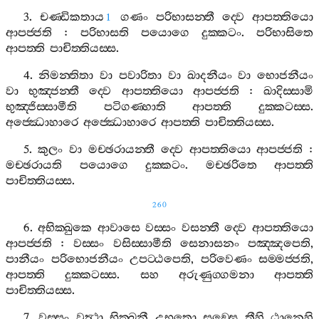
3.
චණ‍්ඩිකතාය
ගණං
පරිභාසන‍්තී
ද‍්වෙ
ආපත‍්තියො
1
ආපජ‍්ජති
:
පරිභාසති
පයොගෙ
දුක‍්කටං
.
පරිභාසිතෙ
ආපත‍්ති
පාචිත‍්තියස‍්ස
.
4.
නිමන‍්තිතා
වා
පවාරිතා
වා
ඛාදනීයං
වා
භොජනීයං
වා
භුඤ‍්ජන‍්තී
ද‍්වෙ
ආපත‍්තියො
ආපජ‍්ජති
:
ඛාදිස‍්සාමි
භුඤ‍්ජිස‍්සාමීති
පටිගණ‍්හාති
ආපත‍්ති
දුක‍්කටස‍්ස
.
අජ‍්ඣොහාරෙ
අජ‍්ඣොහාරෙ
ආපත‍්ති
පාචිත‍්තියස‍්ස
.
5.
කුලං
වා
මච‍්ඡරායන‍්තී
ද‍්වෙ
ආපත‍්තියො
ආපජ‍්ජති
:
මච‍්ඡරායති
පයොගෙ
දුක‍්කටං
.
මච‍්ඡරිතෙ
ආපත‍්ති
පාචිත‍්තියස‍්ස
.
260
6.
අභික‍්ඛුකෙ
ආවාසෙ
වස‍්සං
වසන‍්තී
ද‍්වෙ
ආපත‍්තියො
ආපජ‍්ජති
:
වස‍්සං
වසිස‍්සාමීති
සෙනාසනං
පඤ‍්ඤපෙති
,
පානීයං
පරිභොජනීයං
උපට‍්ඨපෙති
,
පරිවෙණං
සම‍්මජ‍්ජති
,
ආපත‍්ති
දුක‍්කටස‍්ස
.
සහ
අරුණුග‍්ගමනා
ආපත‍්ති
පාචිත‍්තියස‍්ස
.
7.
වස‍්සං
වුත්‍ථා
භික‍්ඛුනී
උභතො
සඞ‍්ඝෙ
තීහි
ඨානෙහි