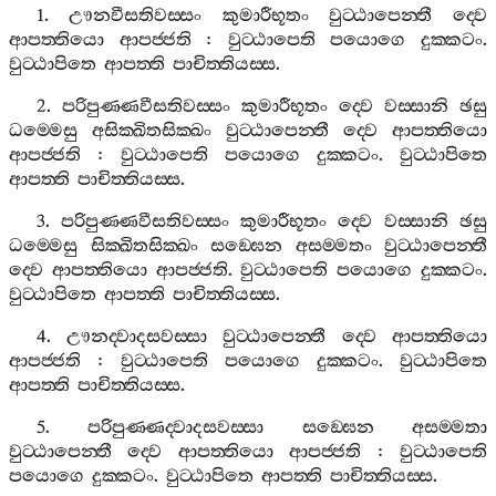
1.
ඌනවීසතිවස‍්සං
කුමාරීභූතං
වුට‍්ඨාපෙන‍්තී
ද‍්වෙ
ආපත‍්තියො
ආපජ‍්ජති
:
වුට‍්ඨාපෙති
පයොගෙ
දුක‍්කටං
.
වුට‍්ඨාපිතෙ
ආපත‍්ති
පාචිත‍්තියස‍්ස
.
2.
පරිපුණ‍්ණවීසතිවස‍්සං
කුමාරීභූතං
ද‍්වෙ
වස‍්සානි
ඡසු
ධම‍්මෙසු
අසික‍්ඛිතසික‍්ඛං
වුට‍්ඨාපෙන‍්තී
ද‍්වෙ
ආපත‍්තියො
ආපජ‍්ජති
:
වුට‍්ඨාපෙති
පයොගෙ
දුක‍්කටං
.
වුට‍්ඨාපිතෙ
ආපත‍්ති
පාචිත‍්තියස‍්ස
.
3.
පරිපුණ‍්ණවීසතිවස‍්සං
කුමාරීභූතං
ද‍්වෙ
වස‍්සානි
ඡසු
ධම‍්මෙසු
සික‍්ඛිතසික‍්ඛං
සඞ‍්ඝෙන
අසම‍්මතං
වුට‍්ඨාපෙන‍්තී
ද‍්වෙ
ආපත‍්තියො
ආපජ‍්ජති
.
වුට‍්ඨාපෙති
පයොගෙ
දුක‍්කටං
.
වුට‍්ඨාපිතෙ
ආපත‍්ති
පාචිත‍්තියස‍්ස
.
4.
ඌනද‍්වාදසවස‍්සා
වුට‍්ඨාපෙන‍්තී
ද‍්වෙ
ආපත‍්තියො
ආපජ‍්ජති
:
වුට‍්ඨාපෙති
පයොගෙ
දුක‍්කටං
.
වුට‍්ඨාපිතෙ
ආපත‍්ති
පාචිත‍්තියස‍්ස
.
5.
පරිපුණ‍්ණද‍්වාදසවස‍්සා
සඞ‍්ඝෙන
අසම‍්මතා
වුට‍්ඨාපෙන‍්තී
ද‍්වෙ
ආපත‍්තියො
ආපජ‍්ජති
:
වුට‍්ඨාපෙති
පයොගෙ
දුක‍්කටං
.
වුට‍්ඨාපිතෙ
ආපත‍්ති
පාචිත‍්තියස‍්ස
.