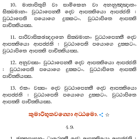
10.
මාතාපිතූහි
වා
සාමිකෙන
වා
අනනුඤ‍්ඤාතං
සික‍්ඛමානං
වුට‍්ඨාපෙන‍්තී
ද‍්වෙ
ආපත‍්තියො
ආපජ‍්ජති
:
වුට‍්ඨාපෙති
පයොගෙ
දුක‍්කටං
.
වුට‍්ඨාපිතෙ
ආපත‍්ති
පාචිත‍්තියස‍්ස
.
11.
පාරිවාසිකඡන්‍දදානෙ
සික‍්ඛමානං
වුට‍්ඨාපෙන‍්තී
ද‍්වෙ
ආපත‍්තියො
ආපජ‍්ජති
:
වුට‍්ඨාපෙති
පයොගෙ
දුක‍්කටං
.
වුට‍්ඨාපිතෙ
ආපත‍්ති
පාචිත‍්තියස‍්ස
.
12.
අනුවස‍්සං
වුට‍්ඨාපෙන‍්තී
ද‍්වෙ
ආපත‍්තියො
ආපජ‍්ජති
:
වුට‍්ඨාපෙති
පයොගෙ
දුක‍්කටං
.
වුට‍්ඨාපිතෙ
ආපත‍්ති
පාචිත‍්තියස‍්ස
.
13.
එකං
වස‍්සං
ද‍්වෙ
වුට‍්ඨාපෙන‍්තී
ද‍්වෙ
ආපත‍්තියො
ආපජ‍්ජති
:
වුට‍්ඨාපෙති
පයොගෙ
දුක‍්කටං
.
වුට‍්ඨාපිතෙ
ආපත‍්ති
පාචිත‍්තියස‍්ස
.
කුමාරීභූතවග‍්ගො
අට‍්ඨමො
.
4. 9.
1.
ඡත‍්තූපාහනං
ධාරෙන‍්තී
ද‍්වෙ
ආපත‍්තියො
ආපජ‍්ජති
: