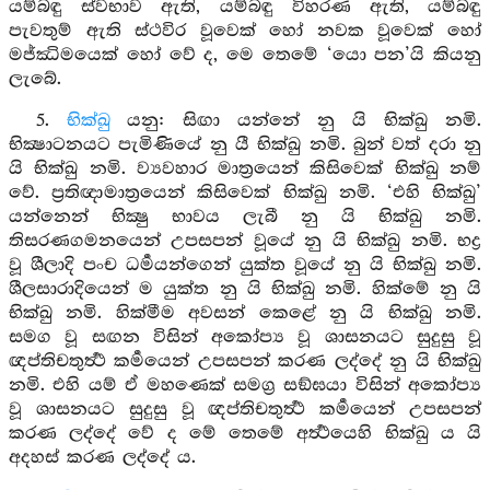
යම්බඳු ස්වභාව ඇති, යම්බඳු විහරණ ඇති, යම්බඳු
පැවතුම් ඇති ස්ථවිර වූවෙක් හෝ නවක වූවෙක් හෝ
මජ්ඣිමයෙක් හෝ වේ ද, මෙ තෙමේ ‘යො පන’යි කියනු
ලැබේ.
5.
භික්ඛු
යනු: සිඟා යන්නේ නු යි භික්ඛු නමි.
භික්‍ෂාටනයට පැමිණියේ නු යී භික්ඛු නමි. බුන් වත් දරා නු
යි භික්ඛු නමි. ව්‍යවහාර මාත්‍රයෙන් කිසිවෙක් භික්ඛු නම්
වේ. ප්‍රතිඥාමාත්‍රයෙන් කිසිවෙක් භික්ඛු නමි. ‘එහි භික්ඛු’
යන්නෙන් භික්‍ෂු භාවය ලැබී නු යි භික්ඛු නමි.
තිසරණගමනයෙන් උපසපන් වූයේ නු යි භික්ඛු නමි. භද්‍ර
වූ ශීලාදි පංච ධර්‍මයන්ගෙන් යුක්ත වූයේ නු යි භික්ඛු නමි.
ශීලසාරාදියෙන් ම යුක්ත නු යි භික්ඛු නමි. හික්මේ නු යි
භික්ඛු නමි. හික්මීම අවසන් කෙළේ නු යි භික්ඛු නමි.
සමග වූ සඟන විසින් අකෝප්‍ය වූ ශාසනයට සුදුසු වූ
ඥප්තිචතුර්‍ත්‍ථ කර්‍මයෙන් උපසපන් කරණ ලද්දේ නු යි භික්ඛු
නමි. එහි යම් ඒ මහණෙක් සමග්‍ර සඞ්ඝයා විසින් අකෝප්‍ය
වූ ශාසනයට සුදුසු වූ ඥප්තිචතුර්‍ත්‍ථ කර්‍මයෙන් උපසපන්
කරණ ලද්දේ වේ ද මේ තෙමේ අර්‍ත්‍ථයෙහි භික්ඛු ය යි
අදහස් කරණ ලද්දේ ය.