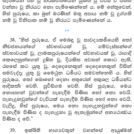
සැපයෙන් පහ වූ නරකගතියෙන් යුක්ත වූ විවශ ව පතිත
වන්නා වූ නිරයට නො පැමිණෙන්නේ ය. මේ හේතුවෙන්,
හිස් පුරුෂය, කා බුන් මරණින් මතු අපාය නම් වූ දුග්ගති
නම් වූ විනිපාත නම් වූ නිරයට පැමිණෙන්නේ ය.
49
38. “හිස් පුරුෂය, ඒ මෙබඳු වූ සාවද්‍යකර්‍මයෙහි තෝ
නීචජනයන්ගේ ස්වභාවයක් වූ, ගම්වැස්සන්ගේ
ස්වභාවයක් වූ, ලාමකපුරුෂයන්ගේ ස්වභාවයක් වූ, රාගාදි
කෙලෙසුන්ගෙන් දූෂිත වූ, දියකිස අවසන් කොට ඇති,
රහසේ කට යුතු වූ, දෙදෙනෙකුන් දෙදෙනෙකුන් විසින්
සමවැද්දැ යුතු වූ මෛථුන ධර්‍මයට සමවන්නෙහි ය. හිස්
පුරුෂය, තෝ බොහෝ දෙනා අතුරෙන් අකුශල ධර්‍මයන්ට
ආදිකර්‍තෘ වෙහි. පූර්‍වඞ්ගම වෙහි. හිස් පුරුෂය, මෙය
නොපහන් වූවන්ගේ පැහැදීම පිණිස හෝ නො වෙයි.
පැහැදුනවුන්ගේ වැඩියක් පැහැදීම පිණිස හෝ නො වෙයි.
වැලිදු, හිස් පුරුෂය, මෙය නො පැහැදුනවුන්ගේ නො
පැහැදීම පිණිස ද පැහැදුනා වූ ඇතැමුන්ගේ අන්‍යථාත්‍වය
පිණිස ද වේ.”
39. ඉක්බිති භාග්‍යවතුන් වහන්සේ ආයුෂ්මත්