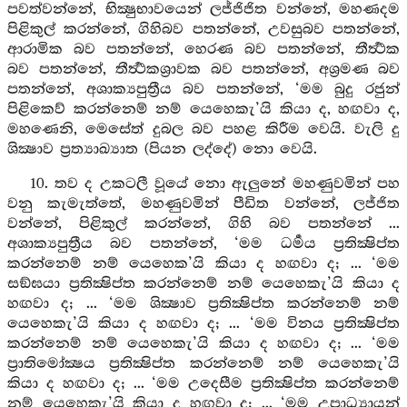
පවත්වන්නේ, භික්‍ෂුභාවයෙන් ලජ්ජිජිත වන්නේ, මහණදම
පිළිකුල් කරන්නේ, ගිහිබව පතන්නේ, උවසුබව පතන්නේ,
ආරාමික බව පතන්නේ, හෙරණ බව පතන්නේ, තීර්‍ත්‍ථක
බව පතන්නේ, තීර්‍ත්‍ථකශ්‍රාවක බව පතන්නේ, අශ්‍රමණ බව
පතන්නේ, අශාක්‍යපුත්‍රීය බව පතන්නේ, ‘මම බුදු රජුන්
පිළිකෙව් කරන්නෙම් නම් යෙහෙකැ’යි කියා ද, හඟවා ද,
මහණෙනි, මෙසේත් දුබල බව පහළ කිරීම වෙයි. වැලි දු
ශික්‍ෂාව ප්‍රත්‍යාඛ්‍යාත (පියන ලද්දේ) නො වෙයි.
10. තව ද උකටලී වූයේ නො ඇලුනේ මහණුවමින් පහ
වනු කැමැත්තේ, මහණුවමින් පීඩිත වන්නේ, ලජ්ජිත
වන්නේ, පිළිකුල් කරන්නේ, ගිහි බව පතන්නේ ...
අශාක්‍යපුත්‍රීය බව පතන්නේ, ‘මම ධර්‍මය ප්‍රතික්‍ෂිප්ත
කරන්නෙම් නම් යෙහෙක’යි කියා ද හඟවා ද; ... ‘මම
සඞ්ඝයා ප්‍රතික්‍ෂිප්ත කරන්නෙම් නම් යෙහෙකැ’යි කියා ද
හඟවා ද; ... ‘මම ශික්‍ෂාව ප්‍රතික්‍ෂිප්ත කරන්නෙම් නම්
යෙහෙකැ’යි කියා ද හඟවා ද; ... ‘මම විනය ප්‍රතික්‍ෂිප්ත
කරන්නෙම් නම් යෙහෙකැ’යි කියා ද හඟවා ද; ... ‘මම
ප්‍රාතිමෝක්‍ෂය ප්‍රතික්‍ෂිප්ත කරන්නෙම් නම් යෙහෙකැ’යි
කියා ද හඟවා ද; ... ‘මම උදෙසීම ප්‍රතික්‍ෂිප්ත කරන්නෙම්
නම් යෙහෙකැ’යි කියා ද හඟවා ද; ... ‘මම උපාධ්‍යායන්