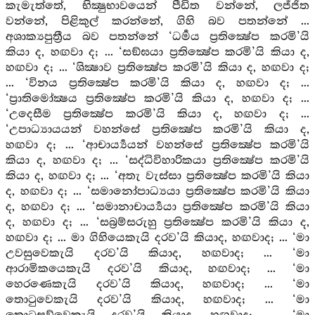
කැමැත්තේ, භික්‍ෂුභාවයෙන් පීඩිත වන්නේ, ලජ්ජිත
වන්නේ, පිළිකුල් කරන්නේ, ගිහි බව පතන්නේ ...
අශාක්‍යපුත්‍රීය බව පතන්නේ ‘ධර්‍මය ප්‍රතික්‍ෂේප කරමි’යි
කියා ද, හඟවා ද; ... ‘සඞ්ඝයා ප්‍රතික්‍ෂේප කරමි’යි කියා ද,
හඟවා ද; ... ‘ශික්‍ෂාව ප්‍රතික්‍ෂේප කරමි’යි කියා ද, හඟවා ද;
... ‘විනය ප්‍රතික්‍ෂේප කරමි’යි කියා ද, හඟවා ද; ...
‘ප්‍රාතිමෝක්‍ෂය ප්‍රතික්‍ෂේප කරමි’යි කියා ද, හඟවා ද; ...
‘උදෙසීම ප්‍රතික්‍ෂේප කරමි’යි කියා ද, හඟවා ද; ...
‘උපාධ්‍යායයන් වහන්සේ ප්‍රතික්‍ෂේප කරමි’යි කියා ද,
හඟවා ද; ... ‘ආචාර්‍ය්‍යයන් වහන්සේ ප්‍රතික්‍ෂේප කරමි’යි
කියා ද, හඟවා ද; ... ‘සද්ධිවිහාරිකයා ප්‍රතික්‍ෂේප කරමි’යි
කියා ද, හඟවා ද; ... ‘අතැ වැස්සා ප්‍රතික්‍ෂේප කරමි’යි කියා
ද, හඟවා ද; ... ‘සමානෝපාධ්‍යයා ප්‍රතික්‍ෂේප කරමි’යි කියා
ද, හඟවා ද; ... ‘සමානාචාර්‍ය්‍යයා ප්‍රතික්‍ෂේප කරමි’යි කියා
ද, හඟවා ද; ... ‘සබ්‍රම්සරුහු ප්‍රතික්‍ෂේප කරමි’යි කියා ද,
හඟවා ද; ... මා ගිහියෙකැයි දරව’යි කියාද, හඟවාද; ... ‘මා
උවසුවෙකැයි දරව’යි කියාද, හඟවාද; ... ‘මා
ආරාමිකයෙකැයි දරව’යි කියාද, හඟවාද; ... ‘මා
හෙරණෙකැයි දරව’යි කියාද, හඟවාද; ... ‘මා
තොටුවෙකැයි දරව’යි කියාද, හඟවාද; ... ‘මා