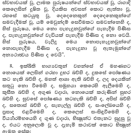
ස්වභාවයක් වූ, ලාමක පුරුෂයන්ගේ ස්වභාවයක් වූ, රාගාදි
කෙලෙසින් දූෂිත වූ, දියකිස අවසන් කොට ඇත්තා වූ,
රහසේ කටයුතු වූ, දෙදෙනෙකුන් දෙදෙනෙකුන්ගේ
සමවැදීමක් වූ, යම් මෙවුන්දම් සෙවීමකට සමවන්නෙහි ද,
හිස් පුරුෂය, මෙය නො පැහැදුනවුන්ගේ පැහැදීම පිණිස
ද, පැහැදුනවුන්ගේ වැඩියක් පැහැදීම පිණිස ද නො වෙයි.
හිස් පුරුෂය, වැලිදු මෙය නොපැහැදුනවුන්ගේ
නොපැහැදීම පිණිස ද, පැහැදුනා වූ ඇතැමුන්ගේ
අන්‍යථාත්‍වය පිණිස ද වෙයි”.
8. ඉක්බිති භාග්‍යවතුන් වහන්සේ ඒ මහණහට
නොයෙක් ලෙසින් ගරහා දුභර බව්හි ද, දුකසේ පෝෂණය
කට හැකි බව්හි ද, මහත් ආශා ඇති බව්හි ද, ලද දෙයකින්
සතුටු නො වීමෙහි ද, සමූහයා කෙරෙහි ඇලීමෙහි ද,
කුසීත බව්හි ද අගුණ වදාරා, නොයෙක් කරුණින් සුභර
බව්හි ද, සුවසේ පෝෂණය කටහැකි බව්හි ද, අපිස් බව්හි
ද, සතොස් බව්හි ද, සැහැල්ලු බව්හි ද, සංලේඛයෙහි ද,
ප්‍රසාද එළවීමෙහි ද, කෙලෙස් සංසිඳුවීමෙහි ද,
වීර්‍ය්‍යාරම්භයෙහි ද ගුණ වදාරා, භික්‍ෂූන්ට එතැනට සුදුසු වූ
ද, එයට අනුලොම් වූ ද, දැහැමි කථාවක් කොට භික්‍ෂූන්
ඇමතූ සේක: