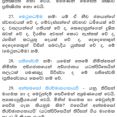
ප්‍රතික්‍ෂිප්ත නො වෙයි. මහණෙනි මෙසේත් ශික්‍ෂාව
ප්‍රතික්‍ෂිප්ත නො වෙයි.
27.
මෙථුනධම්ම
නම්: යම් ඒ නීච ජනයන්ගේ
ස්වභාවයක් වේ ද, ගම්වැස්සන්ගේ ස්වභාව ධර්‍මයෙක් වේ
ද, වසලයන්ගේ ගතියක් වේ ද, කෙලෙසුන්ගෙන් දූෂිත
බවක් වේ ද, දියකිස අවසන් කොට ඇත්තක් වේ ද,
රහසින් කටයුතු දෙයක් වේ ද, දෙදෙනෙකුන්
දෙදෙනෙකුන් විසින් සමවැදිය යුත්තක් වේ ද, මේ
(මෙථුනධම්ම) නම්.
28.
පතිසේවති
නම්: යමෙක් තෙමේ නිමිත්තෙන්
නිමිත්ත අඞ්ගජාතයෙන් අඞ්ගජාතය යටත්පිරිසෙයින්
තලැටක් පමණකුදු පිවිස්වා ද මේ පතිසේවති
(ප්‍රතිසේවනය කෙරේ) නම් වේ.
29.
අන්තමසෝ තිරච්ඡානගතායපි
- යනු තිරිසන්
මාගමක හා ද මෙවුන්දම් සෙවීමෙන් අශ්‍රමණයෙක් වෙයි.
අශාක්‍යපුත්‍රීයයෙක් වෙයි. මිනිස් මාගමක හා මෙවුන්දම්
සෙවීම ගැන කියනුම කිම? එහෙයින් අන්තමසෝ
තිරච්ඡානගතායපි’ (යටත්පිරිසෙයින් තිරිසන් ගිය මාගමක