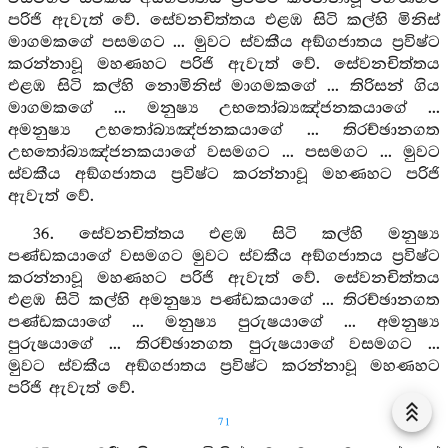
පරිජි ඇවැත් වේ. සේවනචිත්තය එළඹ සිටි කල්හි මිනිස්
මාගමකගේ පසමගට ... මුවට ස්වකීය අඞ්ගජාතය ප්‍රවිෂ්ට
කරන්නාවූ මහණහට පරිජි ඇවැත් වේ. සේවනචිත්තය
එළඹ සිටි කල්හි නොමිනිස් මාගමකගේ ... තිරිසන් ගිය
මාගමකගේ ... මනුෂ්‍ය උභතෝබ්‍යඤ්ජනකයාගේ ...
අමනුෂ්‍ය උභතෝබ්‍යඤ්ජනකයාගේ ... තිරච්ඡානගත
උභතෝබ්‍යඤ්ජනකයාගේ වසමගට ... පසමගට ... මුවට
ස්වකීය අඞ්ගජාතය ප්‍රවිෂ්ට කරන්නාවූ මහණහට පරිජි
ඇවැත් වේ.
36. සේවනචිත්තය එළඹ සිටි කල්හි මනුෂ්‍ය
පණ්ඩකයාගේ වසමගට මුවට ස්වකීය අඞ්ගජාතය ප්‍රවිෂ්ට
කරන්නාවූ මහණහට පරිජි ඇවැත් වේ. සේවනචිත්තය
එළඹ සිටි කල්හි අමනුෂ්‍ය පණ්ඩකයාගේ ... තිරච්ඡානගත
පණ්ඩකයාගේ ... මනුෂ්‍ය පුරුෂයාගේ ... අමනුෂ්‍ය
පුරුෂයාගේ ... තිරච්ඡානගත පුරුෂයාගේ වසමගට ...
මුවට ස්වකීය අඞ්ගජාතය ප්‍රවිෂ්ට කරන්නාවූ මහණහට
පරිජි ඇවැත් වේ.
71