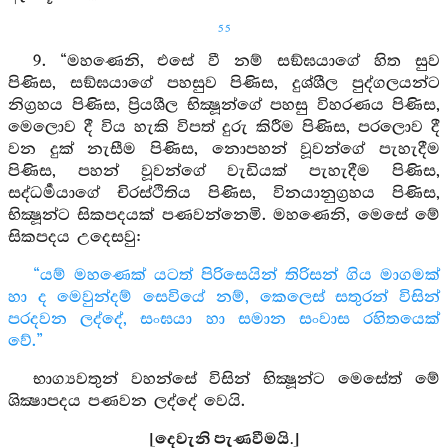
55
9. “මහණෙනි, එසේ වී නම් සඞ්ඝයාගේ හිත සුව
පිණිස, සඞ්ඝයාගේ පහසුව පිණිස, දුශ්ශීල පුද්ගලයන්ට
නිග්‍රහය පිණිස, ප්‍රියශීල භික්‍ෂූන්ගේ පහසු විහරණය පිණිස,
මෙලොව දී විය හැකි විපත් දුරු කිරීම පිණිස, පරලොව දී
වන දුක් නැසීම පිණිස, නොපහන් වූවන්ගේ පැහැදීම
පිණිස, පහන් වූවන්ගේ වැඩියක් පැහැදීම පිණිස,
සද්ධර්‍මයාගේ චිරස්ථිතිය පිණිස, විනයානුග්‍රහය පිණිස,
භික්‍ෂූන්ට සිකපදයක් පණවන්නෙමි. මහණෙනි, මෙසේ මේ
සිකපදය උදෙසවු:
“යම් මහණෙක් යටත් පිරිසෙයින් තිරිසන් ගිය මාගමක්
හා ද මෙවුන්දම් සෙවියේ නම්, කෙලෙස් සතුරන් විසින්
පරදවන ලද්දේ, සංඝයා හා සමාන සංවාස රහිතයෙක්
වේ.”
භාග්‍යවතුන් වහන්සේ විසින් භික්‍ෂූන්ට මෙසේත් මේ
ශික්‍ෂාපදය පණවන ලද්දේ වෙයි.
[දෙවැනි පැණවීමයි.]