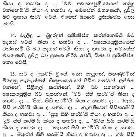
කියා ද හඟවා ද ... ‘මම අශාක්‍යපුත්‍රීයයෙක් නමුදු
වන්නෙම්’යි කියා ද හඟවා ද, මෙසේත් මහණෙනි, දුර්‍වල
බව ප්‍රකාශ කිරීම වෙයි. එහෙත් ශික්‍ෂාව ප්‍රතික්‍ෂිප්ත නො
වෙයි.
14. වැලිදු ... ‘බුදුරදුන් ප්‍රතික්‍ෂිප්ත කරන්නෙම්යි මට
අදහස් වෙයි’ කියා ද හඟවා ද ... ‘අශාක්‍යපුත්‍රීයයෙක්
වන්නෙමි යි මට අදහස් වෙයි’ කියා ද හඟවා ද, මෙසේත්
මහණෙනි, දුර්‍වල බව ප්‍රකාශ කිරීම වෙයි, ශික්‍ෂාව ප්‍රතික්‍ෂිප්ත
නො වෙයි.
15. තව ද උකටලී වූයේ, නො ඇලුනේ, මහණුවමින්
මිදෙනු කැමැත්තේ, භික්‍ෂුභාවයෙන් පීඩිත වන්නේ, ලජ්ජිත
වන්නේ, පිළිකුල් කරන්නේ, ගිහි බව පතන්නේ ...
අශාක්‍යපුත්‍රීය බව පතන්නේ, ‘මව සිහි කරමි’යි කියා ද
හඟවා ද; ... ‘පියා සිහි කරමි’යි කියා ද හඟවා ද; ... ‘බෑයා
සිහි කරමි’යි කියා ද හඟවා ද; ... නැගණියන් සිහිකරමි’යි
කියා ද හඟවා ද; ... ‘පුතු සිහි කරමි’යි කියා ද හඟවා ද; ...
‘දුව සිහි කරමි’යි කියා ද හඟවා ද; ... ‘බිරිය සිහි කරමි’යි
කියා ද හඟවා ද; ... ‘නෑයන් සිහි කරමි’යි කියා ද හඟවා
ද; ... ‘මිතුරන් සිහි කරමි’යි කියා ද හඟවා ද; ... ‘ගම සිහි