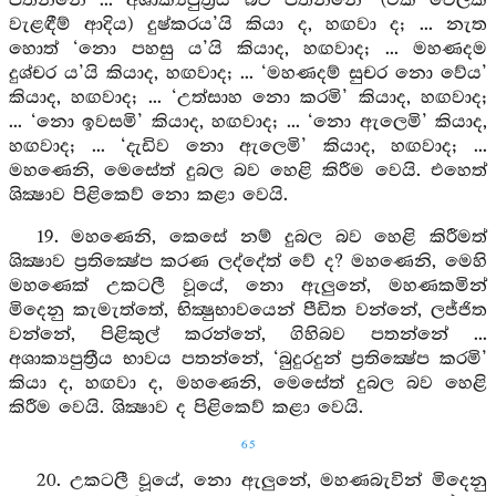
පතන්නේ ... අශාක්‍යපුත්‍රීය බව පතන්නේ ‘(එක් වේලක්
වැළඳීම් ආදිය) දුෂ්කරය’යි කියා ද, හඟවා ද; ... නැත
හොත් ‘නො පහසු ය’යි කියාද, හඟවාද; ... මහණදම
දුශ්චර ය’යි කියාද, හඟවාද; ... ‘මහණදම් සුචර නො වේය’
කියාද, හඟවාද; ... ‘උත්සාහ නො කරමි’ කියාද, හඟවාද;
... ‘නො ඉවසමි’ කියාද, හඟවාද; ... ‘නො ඇලෙමි’ කියාද,
හඟවාද; ... ‘දැඩිව නො ඇලෙමි’ කියාද, හඟවාද; ...
මහණෙනි, මෙසේත් දුබල බව හෙළි කිරීම වෙයි. එහෙත්
ශික්‍ෂාව පිළිකෙව් නො කළා වෙයි.
19. මහණෙනි, කෙසේ නම් දුබල බව හෙළි කිරීමත්
ශික්‍ෂාව ප්‍රතික්‍ෂේප කරණ ලද්දේත් වේ ද? මහණෙනි, මෙහි
මහණෙක් උකටලී වූයේ, නො ඇලුනේ, මහණකමින්
මිදෙනු කැමැත්තේ, භික්‍ෂුභාවයෙන් පීඩිත වන්නේ, ලජ්ජිත
වන්නේ, පිළිකුල් කරන්නේ, ගිහිබව පතන්නේ ...
අශාක්‍යපුත්‍රීය භාවය පතන්නේ, ‘බුදුරදුන් ප්‍රතික්‍ෂේප කරමි’
කියා ද, හඟවා ද, මහණෙනි, මෙසේත් දුබල බව හෙළි
කිරීම වෙයි. ශික්‍ෂාව ද පිළිකෙව් කළා වෙයි.
65
20. උකටලී වූයේ, නො ඇලුනේ, මහණබැවින් මිදෙනු