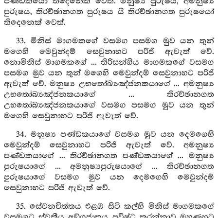
පණ්ඩකයෝ තිදෙනෙක් වෙත්. මනුෂ්‍ය පුරුෂය, අමනුෂ්‍ය
පුරුෂය, තිරච්ඡානගත පුරුෂය යි තිරච්ඡානගත පුරුෂයෝ
තිදෙනෙක් වෙත්.
33. මිනිස් මාගමකගේ වසමග පසමග මුව යන තුන්
මගෙහි මෙවුන්දම් සෙවුනාහට පරිජි ඇවැත් වේ.
නොමිනිස් මාගමකගේ ... තිරිසන්ගිය මාගමකගේ වසමග
පසමග මුව යන තුන් මගෙහි මෙවුන්දම් සෙවුනාහට පරිජි
ඇවැත් වේ. මනුෂ්‍ය උභතෝබ්‍යඤ්ජනකයාගේ ... අමනුෂ්‍ය
උභතෝබ්‍යඤ්ජනකයාගේ ... තිරච්ඡානගත
උභතෝබ්‍යඤ්ජනකයාගේ වසමග පසමග මුව යන තුන්
මගෙහි සෙවුනාහට පරිජි ඇවැත් වේ.
34. මනුෂ්‍ය පණ්ඩකයාගේ වසමග මුව යන දෙමගෙහි
මෙවුන්දම් සෙවුනාහට පරිජි ඇවැත් වේ. අමනුෂ්‍ය
පණ්ඩකයාගේ ... තිරච්ඡානගත පණ්ඩකයාගේ ... මනුෂ්‍ය
පුරුෂයාගේ ... අමනුෂ්‍යපුරුෂයාගේ ... තිරච්ඡානගත
පුරුෂයාගේ වසමග මුව යන දෙමගෙහි මෙවුන්දම්
සෙවුනාහට පරිජි ඇවැත් වේ.
35. සේවනචිත්තය එළඹ සිටි කල්හි මිනිස් මාගමකගේ
වසමගට ස්වකීය අඞ්ගජාතය ප්‍රවිෂ්ට කරන්නාවූ මහණහට