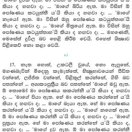
‘මාගේ දුවක් ඇත. මා විසින් ඕ පෝෂණය කටයුත්තී ය’යි
කියා ද හඟවා ද; ... ‘මාගේ බිරිය ඇත. මා විසින් ඕ
පෝෂණය කටයුත්තී ය’යි කියා ද හඟවා ද; ... ‘මාගේ
නෑයෝ ඇත. මා විසින් ඔහු පෝෂණය කටයුත්තාහ’යි
කියා ද හඟවා ද; ... ‘මාගේ මිත්‍රයෝ ඇත. මා විසින් ඔහු
පෝෂණය කටයුත්තාහ’යි කියා ද හඟවා ද; ... මහණෙනි,
මෙසේත් දුර්‍වල බව හෙළි කිරීම වෙයි. එහෙත් ශික්‍ෂාව
පිළිකෙව් නො කළා වෙයි.
63
17. නැත හොත්, උකටලී වූයේ, නො ඇලුනේ,
මහණබැවින් මිදෙනු කැමැත්තේ, භික්‍ෂුභාවයෙන් පීඩිත
වන්නේ, ලජ්ජිත වන්නේ, පිළිකුල් කරන්නේ, ගිහි බව
පතන්නේ ... අශාක්‍යපුත්‍රීය බව පතන්නේ ‘මාගේ මවු ඇත.
ඕ තොමෝ මා පෝෂණය කකරන්නී ය’යි කියා ද හඟවා
ද; ... ‘මාගේ පියා ඇත. හේ මා පෝෂණය කරන්නේ ය’යි
කියා ද හඟවා ද; ... මාගේ බෑයා ඇත. හේ මා පෝෂණය
කරන්නේ ය’යි කියා ද හඟවා ද; ... ‘මාගේ නගෙක් ඇත.
ඕ මා පෝෂණය කරන්නී ය’යි කියා ද හඟවා ද; ... ‘මාගේ
පුත්‍රයා ඇත. හේ මා පෝෂණය කරන්නේ ය’යි කියා ද,
හඟවා ද; ... ‘මාගේ දුව ඇත. ඕ මා පෝෂණය කරන්නී