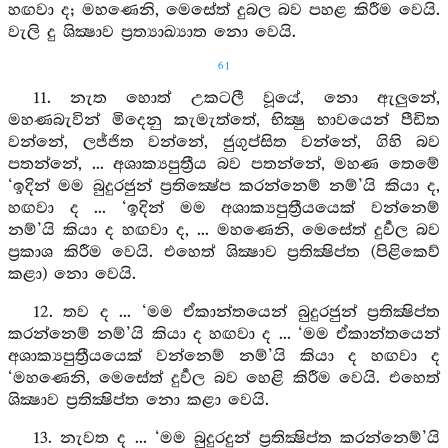
හඟවා ද; මහණෙනි, මෙසේත් දුබල බව පහළ කිරීම වෙයි.
වැලි දු ශික්‍ෂාව ප්‍රත්‍යාඛ්‍යාත නො වෙයි.
61
11. නැත හොත් උකටලී වූයේ, නො ඇලුනේ,
මහණබැවින් මිදෙනු කැමැත්තේ, භික්‍ෂු භාවයෙන් පීඩිත
වන්නේ, ලජ්ජිත වන්නේ, ජුගුප්සිත වන්නේ, ගිහි බව
පතන්නේ, ... අශාක්‍යපුත්‍රීය බව පතන්නේ, මහණ තෙමේ
‘ඉදින් මම බුදුරජුන් ප්‍රතික්‍ෂේප කරන්නෙම් නම්’යි කියා ද,
හඟවා ද ... ‘ඉදින් මම අශාක්‍යපුත්‍රීයයෙක් වන්නෙම්
නම්’යි කියා ද හඟවා ද, ... මහණෙනි, මෙසේත් දුර්‍වල බව
ප්‍රකාශ කිරීම වෙයි. එහෙත් ශික්‍ෂාව ප්‍රතික්‍ෂිප්ත (පිළිකෙව්
කළා) නො වෙයි.
12. තව ද ... ‘මම ඒකාන්තයෙන් බුදුරජුන් ප්‍රතික්‍ෂිප්ත
කරන්නෙම් නම්’යි කියා ද හඟවා ද ... ‘මම ඒකාන්තයෙන්
අශාක්‍යපුත්‍රීයයෙක් වන්නෙම් නම්’යි කියා ද හඟවා ද
‘මහණෙනි, මෙසේත් දුර්‍වල බව හෙළි කිරීම වෙයි. එහෙත්
ශික්‍ෂාව ප්‍රතික්‍ෂිප්ත නො කළා වෙයි.
13. නැවත ද ... ‘මම බුදුරදුන් ප්‍රතික්‍ෂිප්ත කරන්නෙම්’යි