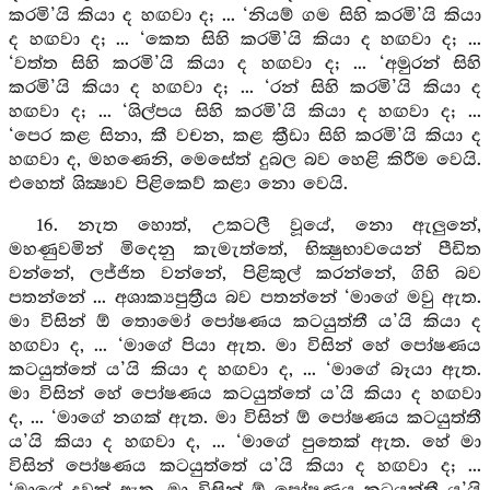
කරමි’යි කියා ද හඟවා ද; ... ‘නියම් ගම සිහි කරමි’යි කියා
ද හඟවා ද; ... ‘කෙත සිහි කරමි’යි කියා ද හඟවා ද; ...
‘වත්ත සිහි කරමි’යි කියා ද හඟවා ද; ... ‘අමුරන් සිහි
කරමි’යි කියා ද හඟවා ද; ... ‘රන් සිහි කරමි’යි කියා ද
හඟවා ද; ... ‘ශිල්පය සිහි කරමි’යි කියා ද හඟවා ද; ...
‘පෙර කළ සිනා, කී වචන, කළ ක්‍රීඩා සිහි කරමි’යි කියා ද
හඟවා ද, මහණෙනි, මෙසේත් දුබල බව හෙළි කිරීම වෙයි.
එහෙත් ශික්‍ෂාව පිළිකෙව් කළා නො වෙයි.
16. නැත හොත්, උකටලී වූයේ, නො ඇලුනේ,
මහණුවමින් මිදෙනු කැමැත්තේ, භික්‍ෂුභාවයෙන් පීඩිත
වන්නේ, ලජ්ජිත වන්නේ, පිළිකුල් කරන්නේ, ගිහි බව
පතන්නේ ... අශාක්‍යපුත්‍රීය බව පතන්නේ ‘මාගේ මවු ඇත.
මා විසින් ඕ තොමෝ පෝෂණය කටයුත්තී ය’යි කියා ද
හඟවා ද, ... ‘මාගේ පියා ඇත. මා විසින් හේ පෝෂණය
කටයුත්තේ ය’යි කියා ද හඟවා ද, ... ‘මාගේ බෑයා ඇත.
මා විසින් හේ පෝෂණය කටයුත්තේ ය’යි කියා ද හඟවා
ද, ... ‘මාගේ නගක් ඇත. මා විසින් ඕ පෝෂණය කටයුත්තී
ය’යි කියා ද හඟවා ද, ... ‘මාගේ පුතෙක් ඇත. හේ මා
විසින් පෝෂණය කටයුත්තේ ය’යි කියා ද හඟවා ද; ...