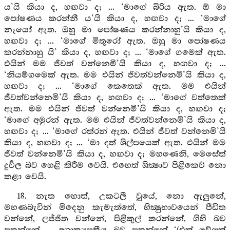
ය’යි කියා ද, හඟවා ද; ... ‘මාගේ බිරිය ඇත. ඕ මා
පෝෂණය කරන්නී ය’යි කියා ද, හඟවා ද; ... ‘මාගේ
නෑයෝ ඇත. ඔහු මා පෝෂණය කරන්නාහු’යි කියා ද,
හඟවා ද; ... ‘මාගේ මිතුරෝ ඇත. ඔහු මා පෝෂණය
කරන්නාහු යි’ කියා ද, හඟවා ද; ... ‘මාගේ ගමෙක් ඇත.
එයින් මම ජීවත් වන්නෙමි’යි කියා ද, හඟවා ද; ...
‘නියම්ගමෙක් ඇත. මම එයින් ජිවත්වන්නෙමි’යි කියා ද,
හඟවා ද; ... ‘මාගේ කෙතෙක් ඇත. මම එයින්
ජීවත්වන්නෙමි’යි කියා ද, හඟවා ද; ... ‘මාගේ වත්තෙක්
ඇත. මම එයින් ජීවත් වන්නෙමි’යි කියා ද, හඟවා ද;
‘මාගේ අමුරන් ඇත. මම එයින් ජීවත්වන්නෙමි’යි කියා ද,
හඟවා ද; ... ‘මාගේ රත්රන් ඇත. එයින් ජීවත් වන්නෙමි’යි
කියා ද, හඟවා ද; ... ‘මා දත් ශිල්පයෙක් ඇත. එයින් මම
ජීවත් වන්නෙමි’යි කියා ද, හඟවා ද; මහණෙනි, මෙසේත්
දුර්‍වල බව හෙළි කිරීම වෙයි. එහෙත් ශික්‍ෂාව පිළිකෙව් නො
කළා වෙයි.
18. නැත හොත්, උකටලී වූයේ, නො ඇලුනේ,
මහණබැවින් මිදෙනු කැමැත්තේ, භික්‍ෂුභාවයෙන් පීඩිත
වන්නේ, ලජ්ජිත වන්නේ, පිළිකුල් කරන්නේ, ගිහි බව