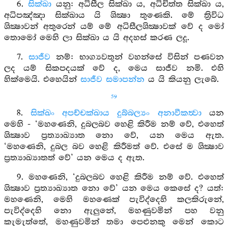
6.
සික්ඛා
යනු: අධිසීල සික්ඛා ය, අධිචිත්ත සික්ඛා ය,
අධිපඤ්ඤා සික්ඛාය යි ශික්‍ෂා තුණෙකි. මේ ත්‍රිවිධ
ශික්‍ෂාවන් අතුරෙන් යම් මේ අධිසීලශික්‍ෂාවක් වේ ද මෝ
තොමෝ මෙහි ලා සික්ඛා ය යි අදහස් කරණ ලදූ.
7.
සාජීව
නම්: භාග්‍යවතුන් වහන්සේ විසින් පණවන
ලද යම් සිකපදයක් වේ ද, මෙය සාජීව නමි. එහි
හික්මෙයි. එහෙයින්
සාජීව සමාපන්න
ය යි කියනු ලැබේ.
59
8.
සික්ඛං අපච්චක්ඛාය දුබ්බල්‍යං අනාවීකත්‍වා
යන
මෙහි - ‘මහණෙනි, දුබලබව හෙළි කිරීම නම් වේ, එහෙත්
ශික්‍ෂාව ප්‍රත්‍යාඛ්‍යාත නො වේ, යන මෙය ඇත.
‘මහණෙනි, දුබල බව හෙළි කිරීමත් වේ. එසේ ම ශික්‍ෂාව
ප්‍රත්‍යාඛ්‍යාතත් වේ’ යන මෙය ද ඇත.
9. මහණෙනි, ‘දුබලබව හෙළි කිරීම නම් වේ. එහෙත්
ශික්‍ෂාව ප්‍රත්‍යාඛ්‍යාත නො වේ’ යන මෙය කෙසේ ද? යත්:
මහණෙනි, මෙහි මහණෙක් පැවිද්දෙහි කලකිරුනේ,
පැවිද්දෙහි නො ඇලුනේ, මහණුවමින් පහ වනු
කැමැත්තේ, මහණුවමින් තමා පෙළුනකු මෙන් කොට