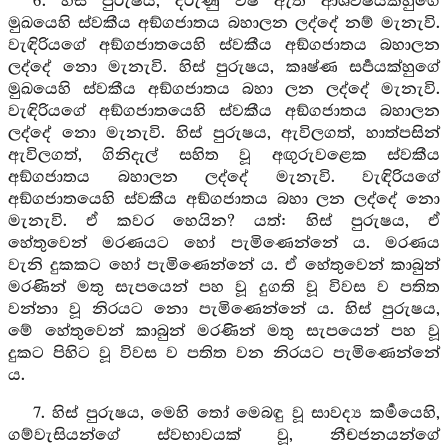
6. හිස් පුරුෂය, දරුණු විෂ ඇති ආශීවිෂයක්හුගේ
මුඛයෙහි ස්වකීය අඞ්ගජාතය බහාලන ලද්දේ නම් මැනැවි.
වැඳිරියගේ අඞ්ගජාතයෙහි ස්වකීය අඞ්ගජාතය බහාලන
ලද්දේ නො මැනැවි. හිස් පුරුෂය, කෘෂ්ණ සර්‍පයක්හුගේ
මුඛයෙහි ස්වකීය අඞ්ගජාතය බහා ලන ලද්දේ මැනැවි.
වැඳිරියගේ අඞ්ගජාතයෙහි ස්වකීය අඞ්ගජාතය බහාලන
ලද්දේ නො මැනැවි. හිස් පුරුෂය, ඇවිලගත්, හාත්පසින්
ඇවිලගත්, ගිනිදැල් සහිත වූ අඟුරුවළෙක ස්වකීය
අඞ්ගජාතය බහාලන ලද්දේ මැනැවි. වැඳිරියගේ
අඞ්ගජාතයෙහි ස්වකීය අඞ්ගජාතය බහා ලන ලද්දේ නො
මැනැවි. ඒ කවර හෙයින? යත්: හිස් පුරුෂය, ඒ
හේතුවෙන් මරණයට හෝ පැමිණෙන්නේ ය. මරණය
වැනි දුකකට හෝ පැමිණෙන්නේ ය. ඒ හේතුවෙන් කාබුන්
මරණින් මතු සැපයෙන් පහ වූ දුගති වූ විවස ව පතිත
වන්නා වූ නිරයට නො පැමිණෙන්නේ ය. හිස් පුරුෂය,
මේ හේතුවෙන් කාබුන් මරණින් මතු සැපයෙන් පහ වූ
දුකට පිහිට වූ විවස ව පතිත වන නිරයට පැමිණෙන්නේ
ය.
7. හිස් පුරුෂය, මෙහි තෝ මෙබඳු වූ සාවද්‍ය කර්‍මයෙහි,
ගම්වැසියන්ගේ ස්වභාවයක් වූ, නීචජනයන්ගේ