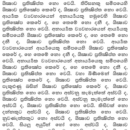
ශික්‍ෂාව ප්‍රතික්‍ෂිප්ත නො වෙයි. තිරිසනකු සමීපයෙහි
ශික්‍ෂාව ප්‍රතික්‍ෂේප කෙරේ ද, ශික්‍ෂාව ප්‍රතික්‍ෂිප්ත නො වෙයි.
ආර්‍ය්‍යක ව්‍යවහාරයෙන් අනාර්‍ය්‍යයකු හමුවෙහි ශික්‍ෂාව
ප්‍රතික්‍ෂේප කෙරේ ද, හෙ තෙමේ නො දනී ද, ශික්‍ෂාව
ප්‍රතික්‍ෂිප්ත නො වෙයි. අනාර්‍ය්‍යක ව්‍යවහාරයෙන් ආර්‍ය්‍යයකු
සමීපයෙහි ශික්‍ෂාව ප්‍රතික්‍ෂේප කෙරේ ද, හෙ තෙමේ නො
දනී ද, ශික්‍ෂාව ප්‍රතික්‍ෂිප්ත නො වෙයි. ආර්‍ය්‍යක
ව්‍යවහාරයෙන් ආර්‍ය්‍යයෙකු සමීපයෙහි ශික්‍ෂාව ප්‍රතික්‍ෂේප
කෙරේ ද, හෙ තෙමේ නො දනී ද, ශික්‍ෂාව ප්‍රතික්‍ෂිප්ත නො
වෙයි. අනාර්‍ය්‍යක ව්‍යවහාරයෙන් අනාර්‍ය්‍යයෙකු සමීපයෙහි
ශික්‍ෂාව ප්‍රතික්‍ෂේප කෙරේ ද, හෙ තෙමේ නො දනී ද,
ශික්‍ෂාව ප්‍රතික්‍ෂිප්ත නො වෙයි. වහා බිණීමෙන් ශික්‍ෂාව
ප්‍රතික්‍ෂේප කෙරේ ද, ශික්‍ෂාව ප්‍රතික්‍ෂිප්ත නො වෙයි.
පැකුළුණු බසින් ශික්‍ෂාව ප්‍රතික්‍ෂේප කෙරේ ද, ශික්‍ෂාව
ප්‍රතික්‍ෂිප්ත නො වෙයි. නො අස්වනු කැමැත්තේ අස්වයි ද,
ශික්‍ෂාව ප්‍රතික්‍ෂිප්ත නො වෙයි. අස්වනු කැමැත්තේ නො
අස්වයි ද, ශික්‍ෂාව ප්‍රතික්‍ෂිප්ත නො වෙයි. කිසිවක් නො
දන්නකුට අස්වයි ද, ශික්‍ෂාව ප්‍රතික්‍ෂිප්ත නො වෙයි.
නුවණැත්තකුට නො අස්වයි ද, ශික්‍ෂාව ප්‍රතික්‍ෂිප්ත නො
වෙයි. සියලු අයුරින් හෝ නො අස්වයි ද, ශික්‍ෂාව