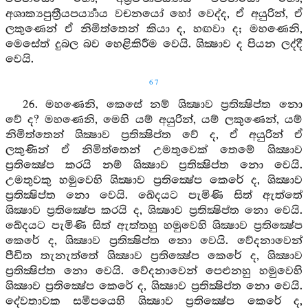
අශාක්‍යපුත්‍රීයපර්‍ය්‍යාය වචනයෝ හෝ වෙද්ද, ඒ අයුරින්, ඒ
ලකුණෙන් ඒ නිමිත්තෙන් කියා ද, හඟවා ද; මහණෙනි,
මෙසේත් දුබල බව හෙළිකිරීම වෙයි. ශික්‍ෂාව ද පියන ලද්දී
වෙයි.
67
26. මහණෙනි, කෙසේ නම් ශික්‍ෂාව ප්‍රතික්‍ෂිප්ත නො
වේ ද? මහණෙනි, මෙහි යම් අයුරින්, යම් ලකුණෙන්, යම්
නිමිත්තෙන් ශික්‍ෂාව ප්‍රතික්‍ෂිප්ත වේ ද, ඒ අයුරින් ඒ
ලකුණින් ඒ නිමිත්තෙන් උමතුවෙක් තෙමේ ශික්‍ෂාව
ප්‍රතික්‍ෂේප කරයි නම් ශික්‍ෂාව ප්‍රතික්‍ෂිප්ත නො වෙයි.
උමතුවකු හමුවෙහි ශික්‍ෂාව ප්‍රතික්‍ෂේප කෙරේ ද, ශික්‍ෂාව
ප්‍රතික්‍ෂිප්ත නො වෙයි. ඛේදයට පැමිණි සිත් ඇත්තේ
ශික්‍ෂාව ප්‍රතික්‍ෂේප කරයි ද, ශික්‍ෂාව ප්‍රතික්‍ෂිප්ත නො වෙයි.
ඛේදයට පැමිණි සිත් ඇත්තහු හමුවෙහි ශික්‍ෂාව ප්‍රතික්‍ෂේප
කෙරේ ද, ශික්‍ෂාව ප්‍රතික්‍ෂිප්ත නො වෙයි. වේදනාවෙන්
පීඩිත තැනැත්තේ ශික්‍ෂාව ප්‍රතික්‍ෂේප කෙරේ ද, ශික්‍ෂාව
ප්‍රතික්‍ෂිප්ත නො වෙයි. වේදනාවෙන් පෙළුනහු හමුවෙහි
ශික්‍ෂාව ප්‍රතික්‍ෂේප කෙරේ ද, ශික්‍ෂාව ප්‍රතික්‍ෂිප්ත නො වෙයි.
දේවතාවක සමීපයෙහි ශික්‍ෂාව ප්‍රතික්‍ෂේප කෙරේ ද,