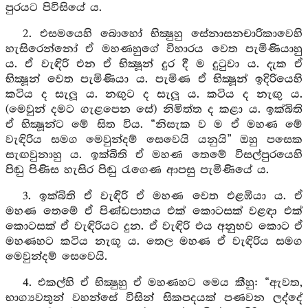
පුරයට පිවිසියේ ය.
2. එසමයෙහි බොහෝ භික්‍ෂුහු සේනාසනචාරිකාවෙහි
හැසිරෙන්නෝ ඒ මහණහුගේ විහාරය වෙත පැමිණියාහු
ය. ඒ වැඳිරි එන ඒ භික්‍ෂූන් දුර දී ම දුටුවා ය. දැක ඒ
භික්‍ෂූන් වෙත පැමිණියා ය. පැමිණ ඒ භික්‍ෂූන් ඉදිරියෙහි
කටිය ද සැලූ ය. නඟුට ද සැලූ ය. කටිය ද නැඟු ය.
(මෙවුන් දමට ගැළපෙන සේ) නිමිත්ත ද කළා ය. ඉක්බිති
ඒ භික්‍ෂූන්ට මේ සිත විය. “නිසැක ව ම ඒ මහණ මේ
වැඳිරිය සමග මෙවුන්දම් සෙවෙයි යනුයි” ඔහු පසෙක
සැඟවුනාහු ය. ඉක්බිති ඒ මහණ තෙමේ විසල්පුරයෙහි
පිඬු පිණිස හැසිර පිඬු රැගෙණ ආපසු පැමිණියේ ය.
3. ඉක්බිති ඒ වැඳිරි ඒ මහණ වෙත එළඹියා ය. ඒ
මහණ තෙමේ ඒ පිණ්ඩපාතය එක් කොටසක් වළඳා එක්
කොටසක් ඒ වැඳිරියට දුන. ඒ වැඳිරි එය අනුභව කොට ඒ
මහණහට කටිය නැඟූ ය. තෙල මහණ ඒ වැඳිරිය සමග
මෙවුන්දම් සෙවෙයි.
4. එකල්හි ඒ භික්‍ෂුහු ඒ මහණහට මෙය කීහු: “ඇවත,
භාග්‍යවතුන් වහන්සේ විසින් සිකපදයක් පණවන ලද්දේ