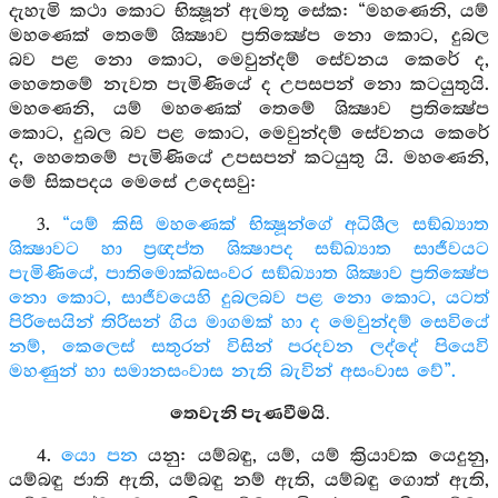
දැහැමි කථා කොට භික්‍ෂූන් ඇමතූ සේක: “මහණෙනි, යම්
මහණෙක් තෙමේ ශික්‍ෂාව ප්‍රතික්‍ෂේප නො කොට, දුබල
බව පළ නො කොට, මෙවුන්දම් සේවනය කෙරේ ද,
හෙතෙමේ නැවත පැමිණියේ ද උපසපන් නො කටයුතුයි.
මහණෙනි, යම් මහණෙක් තෙමේ ශික්‍ෂාව ප්‍රතික්‍ෂේප
කොට, දුබල බව පළ කොට, මෙවුන්දම් සේවනය කෙරේ
ද, හෙතෙමේ පැමිණියේ උපසපන් කටයුතු යි. මහණෙනි,
මේ සිකපදය මෙසේ උදෙසවු:
3.
“යම් කිසි මහණෙක් භික්‍ෂූන්ගේ අධිශීල සඞ්ඛ්‍යාත
ශික්‍ෂාවට හා ප්‍රඥප්ත ශික්‍ෂාපද සඞ්ඛ්‍යාත සාජීවයට
පැමිණියේ, පාතිමොක්ඛසංවර සඞ්ඛ්‍යාත ශික්‍ෂාව ප්‍රතික්‍ෂේප
නො කොට, සාජීවයෙහි දුබලබව පළ නො කොට, යටත්
පිරිසෙයින් තිරිසන් ගිය මාගමක් හා ද මෙවුන්දම් සෙවියේ
නම්, කෙලෙස් සතුරන් විසින් පරදවන ලද්දේ පියෙවි
මහණුන් හා සමානසංවාස නැති බැවින් අසංවාස වේ”.
තෙවැනි පැණවීමයි.
4.
යො පන
යනු: යම්බඳු, යම්, යම් ක්‍රියාවක යෙදුනු,
යම්බඳු ජාති ඇති, යම්බඳු නම් ඇති, යම්බඳු ගොත් ඇති,