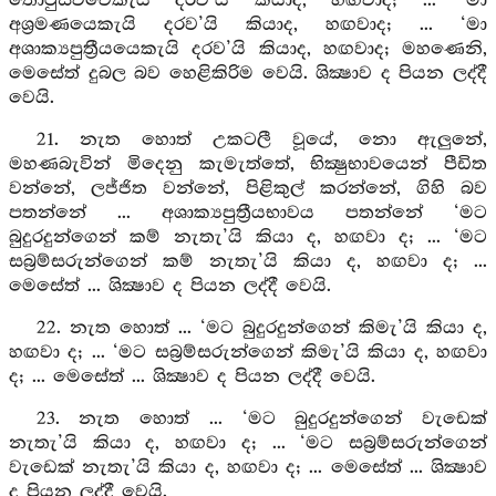
තොටුසව්වෙකැයි දරව’යි කියාද, හඟවාද; ... ‘මා
අශ්‍රමණයෙකැයි දරව’යි කියාද, හඟවාද; ... ‘මා
අශාක්‍යපුත්‍රීයයෙකැයි දරව’යි කියාද, හඟවාද; මහණෙනි,
මෙසේත් දුබල බව හෙළිකිරිම වෙයි. ශික්‍ෂාව ද පියන ලද්දී
වෙයි.
21. නැත හොත් උකටලී වූයේ, නො ඇලුනේ,
මහණබැවින් මිදෙනු කැමැත්තේ, භික්‍ෂුභාවයෙන් පීඩිත
වන්නේ, ලජ්ජිත වන්නේ, පිළිකුල් කරන්නේ, ගිහි බව
පතන්නේ ... අශාක්‍යපුත්‍රීයභාවය පතන්නේ ‘මට
බුදුරදුන්ගෙන් කම් නැතැ’යි කියා ද, හඟවා ද; ... ‘මට
සබ්‍රම්සරුන්ගෙන් කම් නැතැ’යි කියා ද, හඟවා ද; ...
මෙසේත් ... ශික්‍ෂාව ද පියන ලද්දී වෙයි.
22. නැත හොත් ... ‘මට බුදුරදුන්ගෙන් කිමැ’යි කියා ද,
හඟවා ද; ... ‘මට සබ්‍රම්සරුන්ගෙන් කිමැ’යි කියා ද, හඟවා
ද; ... මෙසේත් ... ශික්‍ෂාව ද පියන ලද්දී වෙයි.
23. නැත හොත් ... ‘මට බුදුරදුන්ගෙන් වැඩෙක්
නැතැ’යි කියා ද, හඟවා ද; ... ‘මට සබ්‍රම්සරුන්ගෙන්
වැඩෙක් නැතැ’යි කියා ද, හඟවා ද; ... මෙසේත් ... ශික්‍ෂාව
ද පියන ලද්දී වෙයි.