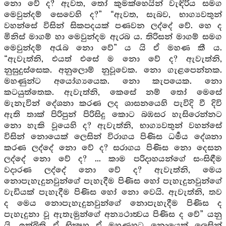
නො වේ ද? ඇවත, තෝ කුමක්හෙයින් වැඳිරිය සමග
මෙවුන්දම් සෙවෙහි ද?” “ඇවත, සැබව, භාග්‍යවතුන්
වහන්සේ විසින් සිකපදයක් පණවන ලද්දේ වේ. හෙ ද
මිනිස් මාගම් හා මෙවුන්දම ඇරබ ය. තිරිසන් මාගම් සමග
මෙවුන්දම් අරැබ නො වේ” ය යි ඒ මහණ කී ය.
“ඇවැත්නි, එයත් එසේ ම නො වේ ද? ඇවැත්නි,
නුසුදුස්සෙක. අනුලොම් නුවූවෙක. නො ගැළපෙන්නක.
මහණුන්ට අයෝග්‍යයෙක. නො කැපයෙක. නො
කටයුත්තෙක. ඇවැත්නි, කෙසේ නම් තෝ මෙසේ
මැනැවින් දේශනා කරණ ලද ශාසනයෙහි පැවිදි වී දිවි
ඇති තාක් පිරිපුන් පිරිසිදු කොට බඹසර හැසිරෙන්නට
නො හැකි වූයෙහි ද? ඇවැත්නි, භාග්‍යවතුන් වහන්සේ
විසින් නොයෙක් ලෙසින් විරාගය පිණිස ධර්‍මය දේශනා
කරණ ලද්දේ නො වේ ද? සරාගය පිණිස නො දෙසන
ලද්දේ නො වේ ද? ... කාම පරිදාහයන්ගේ සංසිඳීම
වදාරණ ලද්දේ නො වේ ද? ඇවැත්නි, මෙය
නොපැහැදුනවුන්ගේ පැහැදීම පිණිස හෝ පැහැදුනවුන්ගේ
වැඩියක් පැහැදීම පිණිස හෝ නො වෙයි. ඇවැත්නි, තව
ද මෙය නොපැහැදුනවුන්ගේ නොපැහැදීම පිණිස ද
පැහැදුනා වූ ඇතැමුන්ගේ අන්‍යථාත්‍වය පිණිස ද වේ” යනු
යි. ඉක්බිති ඒ භික්‍ෂුහු ඒ මහණහට නොයෙක් ලෙසින්