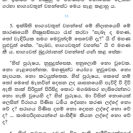
ගරහා භාග්‍යවතුන් වහන්සේට මෙය සැළ කළාහු ය.
53
5. ඉක්බිති භාග්‍යවතුන් වහන්සේ මේ නිදානයෙහි මේ
කාරණයෙහි භික්‍ෂුසඞ්ඝයා රැස් කරවා “සැබෑ ද මහණ,
තෝ වැඳිරියක සමග මෙවුන්දම් සෙවෙහි දැ?” යි ඒ මහණ
පුළුවුත් සේක. “සැබව, භාග්‍යවතුන් වහන්ස” යි එ මහණ
කී ය. භාග්‍යවත් බුදුරජානන් වහන්සේ ගර්‍හා කළ සේක:
“හිස් පුරුෂය, නුසුදුස්සෙක. අනුලොම් නො වූවෙක.
නො ගැළපෙන්නක. මහණුන්ට යෝග්‍ය නුවූවෙක. නො
කැපයක. නො කටයුත්තෙක. හිස් පුරුෂය, කෙසේ නම්
තෝ මෙසේ මැනවින් දෙසන ලද ශාසනයෙහි පැවිදි වී දිවි
ඇති තාක් පිරිපුන් පිරිසිදු කොට මගබඹසර හැසිරෙන්නට
නො හැකි වූයෙහි ද? හිස් පුරුෂය, මා විසින් නොයෙක්
ලෙසින් විරාගය පිණිස ධර්‍මය දේශනා කරණ ලද්දේ නො
වේ ද? සරාගය පිණිස දහම් නො දෙසන ලද්දේ නො වේ
ද? ... කාමපරිදාහයන්ගේ සංසිඳීම කියන ලද්දේ නො වේ
ද?