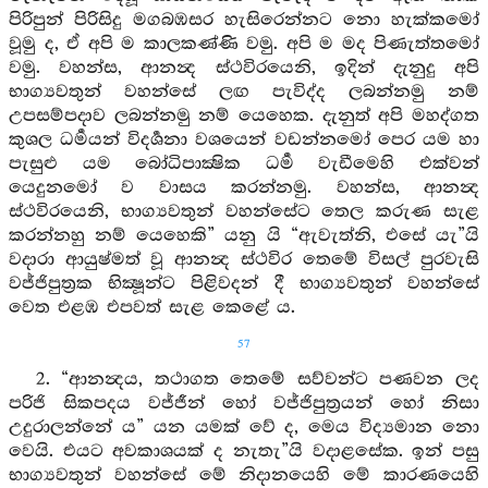
පිරිපුන් පිරිසිදු මගබඹසර හැසිරෙන්නට නො හැක්කමෝ
වූමු ද, ඒ අපි ම කාලකණ්ණි වමු. අපි ම මද පිණැත්තමෝ
වමු. වහන්ස, ආනන්‍ද ස්ථවිරයෙනි, ඉදින් දැනුදු අපි
භාග්‍යවතුන් වහන්සේ ලඟ පැවිද්ද ලබන්නමු නම්
උපසම්පදාව ලබන්නමු නම් යෙහෙක. දැනුත් අපි මහද්ගත
කුශල ධර්‍මයන් විදර්‍ශනා වශයෙන් වඩන්නමෝ පෙර යම හා
පැසුළු යම බෝධිපාක්‍ෂික ධර්‍ම වැඩීමෙහි එක්වන්
යෙදුනමෝ ව වාසය කරන්නමු. වහන්ස, ආනන්‍ද
ස්ථවිරයෙනි, භාග්‍යවතුන් වහන්සේට තෙල කරුණ සැළ
කරන්නහු නම් යෙහෙකි” යනු යි “ඇවැත්නි, එසේ යැ”යි
වදාරා ආයුෂ්මත් වූ ආනන්‍ද ස්ථවිර තෙමේ විසල් පුරවැසි
වජ්ජිපුත්‍රක භික්‍ෂූන්ට පිළිවදන් දී භාග්‍යවතුන් වහන්සේ
වෙත එළඹ එපවත් සැළ කෙළේ ය.
57
2. “ආනන්‍දය, තථාගත තෙමේ සව්වන්ට පණවන ලද
පරිජි සිකපදය වජ්ජීන් හෝ වජ්ජිපුත්‍රයන් හෝ නිසා
උදුරාලන්නේ ය” යන යමක් වේ ද, මෙය විද්‍යමාන නො
වෙයි. එයට අවකාශයක් ද නැතැ”යි වදාළසේක. ඉන් පසු
භාග්‍යවතුන් වහන්සේ මේ නිදානයෙහි මේ කාරණයෙහි