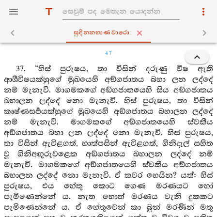
සුදින‍්නභාණවාරො
47
37. “හිස් පුරුෂය, තා විසින් දරුණු විෂ ඇති
ආශීවිෂයක්හුගේ මුඛයෙහි අඞ්ගජාතය බහා ලන ලද්දේ
නම් මැනැවි. මාගමකගේ අඞ්ගජාතයෙහි සිය අඞ්ගජාතය
බහාලන ලද්දේ නො මැනැවි. හිස් පුරුෂය, තා විසින්
කෘෂ්ණසර්‍පයක්හුගේ මුඛයෙහි අඞ්ගජාතය බහාලන ලද්දේ
නම් මැනැවි. මාගමකගේ අඞ්ගජාතයෙහි ස්වකීය
අඞ්ගජාතය බහා ලන ලද්දේ නො මැනැවි. හිස් පුරුෂය,
තා විසින් ඇවිළගත්, හාත්පසින් ඇවිළගත්, ගිනිදැල් සහිත
වූ ගිනිඅඟුරුවළෙක අඞ්ගජාතය බහාලන ලද්දේ නම්
මැනැවි. මාගමකගේ අඞ්ගජාතයෙහි ස්වකීය අඞ්ගජාතය
බහාලන ලද්දේ නො මැනැවි. ඒ කවර හෙයින? යත්: හිස්
පුරුෂය, එය හේතු කොට ගෙණ මරණයට හෝ
පැමිණෙන්නේ ය. නැත හොත් මරණය වැනි දුකකට
පැමිණෙන්නේ ය. ඒ හේතුවෙන් කා බුන් මරණින් මතු