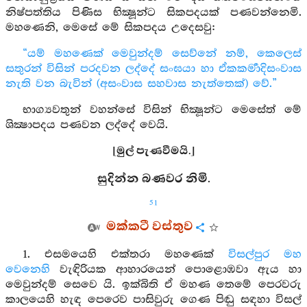
නිෂ්පත්තිය පිණිස භික්‍ෂූන්ට සිකපදයක් පණවන්නෙමි.
මහණෙනි, මෙසේ මේ සිකපදය උදෙසවු:
“යම් මහණෙක් මෙවුන්දම් සෙව්නේ නම්, කෙලෙස්
සතුරන් විසින් පරදවන ලද්දේ සංඝයා හා ඒකකර්‍මාදිසංවාස
නැති වන බැවින් (අසංවාස සහවාස නැත්තෙක්) වේ.”
භාග්‍යවතුන් වහන්සේ විසින් භික්‍ෂූන්ට මෙසේත් මේ
ශික්‍ෂාපදය පණවන ලද්දේ වෙයි.
[මුල් පැණවීමයි.]
සුදින්න බණවර නිමි.
51
මක්කටී වස්තුව
1. එසමයෙහි එක්තරා මහණෙක්
විසල්පුර මහ
වෙනෙහි
වැඳිරියක ආහාරයෙන් පොළොඹවා ඇය හා
මෙවුන්දම් සෙවෙ යි. ඉක්බිති ඒ මහණ තෙමේ පෙරවරු
කාලයෙහි හැඳ පෙරෙව පාසිවුරු ගෙණ පිඬු සඳහා විසල්