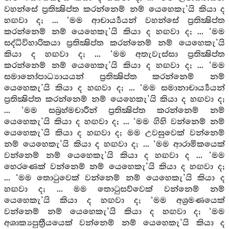
වහන්සේ ප්‍රතික්‍ෂිප්ත කරන්නෙම් නම් යෙහෙකැ’යි කියා ද
හඟවා ද; ... ‘මම ආචාර්‍ය්‍යයන් වහන්සේ ප්‍රතික්‍ෂිප්ත
කරන්නෙම් නම් යෙහෙකැ’යි කියා ද හඟවා ද; ... ‘මම
සද්ධිවිහාරිකයා ප්‍රතික්‍ෂිප්ත කරන්නෙම් නම් යෙහෙකැ’යි
කියා ද හඟවා ද; ... ‘මම අතැවැස්සා ප්‍රතික්‍ෂිප්ත
කරන්නෙම් නම් යෙහෙකැ’යි කියා ද හඟවා ද; ... ‘මම
සමානෝපාධ්‍යායයන් ප්‍රතික්‍ෂිප්ත කරන්නෙම් නම්
යෙහෙකැ’යි කියා ද හඟවා ද; ... ‘මම සමානාචාර්‍ය්‍යයන්
ප්‍රතික්‍ෂිප්ත කරන්නෙම් නම් යෙහෙකැ’යි කියා ද හඟවා ද;
... ‘මම සබ්‍රහ්මචාරීන් ප්‍රතික්‍ෂිප්ත කරන්නෙම් නම්
යෙහෙකැ’යි කියා ද හඟවා ද; ... ‘මම ගිහි වන්නෙම් නම්
යෙහෙකැ’යි කියා ද හඟවා ද; මම උවසුවෙක් වන්නෙම්
නම් යෙහෙකැ’යි කියා ද හඟවා ද; ... ‘මම ආරාමිකයෙක්
වන්නෙම් නම් යෙහෙකැ’යි කියා ද හඟවා ද ... ‘මම
හෙරණෙක් වන්නෙම් නම් යෙහෙකැ’යි කියා ද හඟවා ද;
... ‘මම තොටුවෙක් වන්නෙම් නම් යෙහෙකැ’යි කියා ද
හඟවා ද; ... මම තොටුසව්වෙක් වන්නෙම් නම්
යෙහෙකැ’යි කියා ද හඟවා ද; ‘මම අශ්‍රමණයෙක්
වන්නෙම් නම් යෙහෙකැ’යි කියා ද හඟවා ද; ‘මම
අශාක්‍යපුත්‍රීයයෙක් වන්නෙම් නම් යෙහෙකැ’යි කියා ද