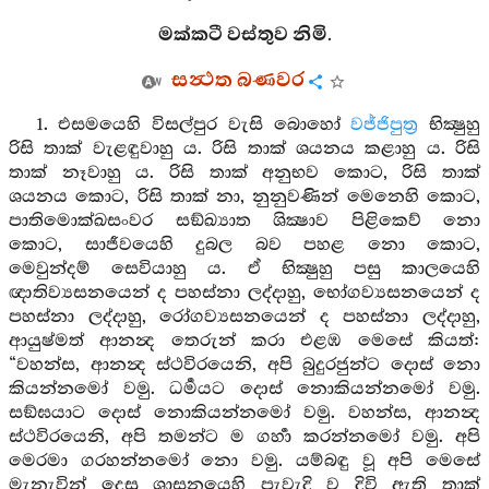
මක්කටී වස්තුව නිමි.
සන්‍ථත බණවර
1. එසමයෙහි විසල්පුර වැසි බොහෝ
වජ්ජිපුත්‍ර
භික්‍ෂුහු
රිසි තාක් වැළඳුවාහු ය. රිසි තාක් ශයනය කළාහු ය. රිසි
තාක් නෑවාහු ය. රිසි තාක් අනුභව කොට, රිසි තාක්
ශයනය කොට, රිසි තාක් නා, නුනුවණින් මෙනෙහි කොට,
පාතිමොක්ඛසංවර සඞ්ඛ්‍යාත ශික්‍ෂාව පිළිකෙව් නො
කොට, සාජීවයෙහි දුබල බව පහළ නො කොට,
මෙවුන්දම් සෙවියාහු ය. ඒ භික්‍ෂුහු පසු කාලයෙහි
ඥාතිව්‍යසනයෙන් ද පහස්නා ලද්දාහු, භෝගව්‍යසනයෙන් ද
පහස්නා ලද්දාහු, රෝගව්‍යසනයෙන් ද පහස්නා ලද්දාහු,
ආයුෂ්මත් ආනන්‍ද තෙරුන් කරා එළඹ මෙසේ කියත්:
“වහන්ස, ආනන්‍ද ස්ථවිරයෙනි, අපි බුදුරජුන්ට දොස් නො
කියන්නමෝ වමු. ධර්‍මයට දොස් නොකියන්නමෝ වමු.
සඞ්ඝයාට දොස් නොකියන්නමෝ වමු. වහන්ස, ආනන්‍ද
ස්ථවිරයෙනි, අපි තමන්ට ම ගර්‍හා කරන්නමෝ වමු. අපි
මෙරමා ගරහන්නමෝ නො වමු. යම්බඳු වූ අපි මෙසේ
මැනැවින් දෙසූ ශාසනයෙහි පැවැදි ව දිවි ඇති තාක්