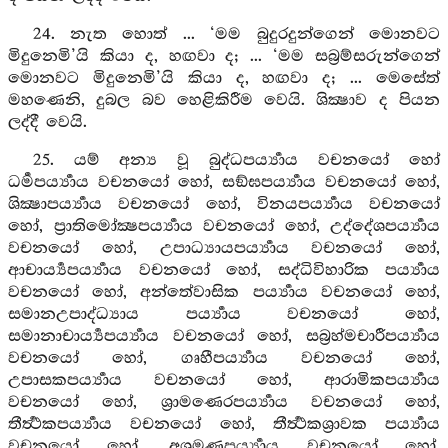
24. නැත හොත් ... ‘මම බුදුරදුන්ගෙන් මොනවට
මිදුනෙමි’යි කියා ද, හඟවා ද; ... ‘මම සබ්‍රම්සරුන්ගෙන්
මොනවට මිදුනෙමි’යි කියා ද, හඟවා ද; ... මෙසේත්
මහණෙනි, දුබල බව හෙළිකිරීම වෙයි. ශික්‍ෂාව ද පියන
ලද්දී වෙයි.
25. යම් අන්‍ය වූ බුද්ධපර්‍ය්‍යාය වචනයෝ හෝ
ධර්‍මපර්‍ය්‍යාය වචනයෝ හෝ, සඞ්ඝපර්‍ය්‍යාය වචනයෝ හෝ,
ශික්‍ෂාපර්‍ය්‍යාය වචනයෝ හෝ, විනයපර්‍ය්‍යාය වචනයෝ
හෝ, ප්‍රාතිමෝක්‍ෂපර්‍ය්‍යාය වචනයෝ හෝ, උද්දේශපර්‍ය්‍යාය
වචනයෝ හෝ, උපාධ්‍යායපර්‍ය්‍යාය වචනයෝ හෝ,
ආචාර්‍ය්‍යපර්‍ය්‍යාය වචනයෝ හෝ, සද්ධිවිහාරික පර්‍ය්‍යාය
වචනයෝ හෝ, අන්තේවාසික පර්‍ය්‍යාය වචනයෝ හෝ,
සමානඋපාද්ධ්‍යාය පර්‍ය්‍යාය වචනයෝ හෝ,
සමානාචාර්‍ය්‍යපර්‍ය්‍යාය වචනයෝ හෝ, සබ්‍රහ්මචාරීපර්‍ය්‍යාය
වචනයෝ හෝ, ගෘහීපර්‍ය්‍යාය වචනයෝ හෝ,
උපාසකපර්‍ය්‍යාය වචනයෝ හෝ, ආරාමිකපර්‍ය්‍යාය
වචනයෝ හෝ, ශ්‍රාමණෙරපර්‍ය්‍යාය වචනයෝ හෝ,
තීර්‍ත්‍ථකපර්‍ය්‍යාය වචනයෝ හෝ, තීර්‍ත්‍ථකශ්‍රාවක පර්‍ය්‍යාය
වචනයෝ හෝ, අශ්‍රමණපර්‍ය්‍යාය වචනයෝ හෝ,