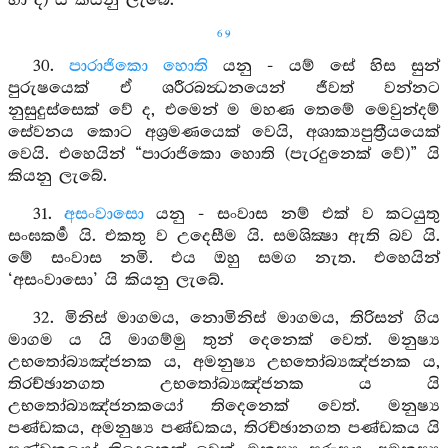
හා ද) යි කියනු ලැබේ.
69
30.
පාරාජිකො හොති
යනු - යම් සේ හිස සුන්
පුරුෂයෙක් ඒ ශරීරබන්‍ධනයෙන් ජීවත් වන්නට
නුසුදුස්සෙක් වේ ද, එමෙන් ම මහණ තෙමේ මෙවුන්දම්
සේවනය කොට අශ්‍රමණයෙක් වෙයි, අශාක්‍යපුත්‍රීයයෙක්
වෙයි. එහෙයින් “පාරාජිකො හොති (පැරදුනෙක් වේ)” යි
කියනු ලැබේ.
31.
අසංවාසො
යනු - සංවාස නම් එක් ව කටයුතු
සංඝකර්‍ම යි. එකතු ව උදෙසීම යි. සමශික්‍ෂා ඇති බව යි.
මේ සංවාස නමි. එය ඔහු සමග නැත. එහෙයින්
‘අසංවාසො’ යි කියනු ලැබේ.
32. මිනිස් මාගමය, නොමිනිස් මාගමය, තිරිසන් ගිය
මාගම ය යි මාගම්මු තුන් දෙනෙක් වෙත්. මනුෂ්‍ය
උභතෝබ්‍යඤ්ජනක ය, අමනුෂ්‍ය උභතෝබ්‍යඤ්ජනක ය,
තිරච්ඡානගත උභතෝබ්‍යඤ්ජනක ය යි
උභතෝබ්‍යඤ්ජනකයෝ තිදෙනෙක් වෙත්. මනුෂ්‍ය
පණ්ඩකය, අමනුෂ්‍ය පණ්ඩකය, තිරච්ඡානගත පණ්ඩකය යි