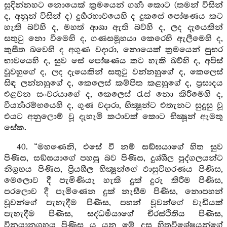
සුදින්නහට නොයෙක් ක්‍රමයෙන් ගර්‍හා කොට (තමන් විසින්
ද, අනුන් විසින් ද) දුර්‍භරභාවයෙහි ද දුකසේ පෝෂණය කට
හැකි බව්හි ද, මහත් ආශා ඇති බව්හි ද, ලද දැයෙකින්
සතුටු නො වීමෙහි ද, ගණසමූහයා කෙරෙහි ඇලීමෙහි ද,
කුසීත බවෙහි ද අගුණ වදාරා, නොයෙක් ක්‍රමයෙන් සුභර
භාවයෙහි ද, සුව සේ පෝෂණය කට හැකි බව්හි ද, අපිස්
වූවහුගේ ද, ලද දැයෙකින් සතුටු වන්නහුගේ ද, කෙලෙස්
සිඳ ලන්නහුගේ ද, කෙලෙස් කම්පිත කළහුගේ ද, ප්‍රසාදය
එළවන සංවරයාගේ ද, කෙලෙස් රැස් නො කිරීමෙහි ද,
වීර්‍ය්‍යාරම්භයෙහි ද, ගුණ වදාරා, භික්‍ෂූන්ට එතැනට සුදුසු වූ
එයට අනුලොම් වූ දැහැමි කථාවක් කොට භික්‍ෂූන් ඇමතූ
සේක.
40. “මහණෙනි, එසේ වී නම් සඞ්ඝයාගේ හිත සුව
පිණිස, සඞ්ඝයාගේ පහසු බව පිණිස, දුශ්ශීල පුද්ගලයන්ට
නිග්‍රහය පිණිස, ප්‍රියශීල භික්‍ෂූන්ගේ ඵාසුවිහරණය පිණිස,
මෙලොව දී පැමිණියැ හැකි දුක් දුරු කිරීම පිණිස,
පරලොව දී පැමිණෙන දුක් නැසීම පිණිස, නොපහන්
වූවන්ගේ පැහැදීම පිණිස, පහන් වූවන්ගේ වැඩියක්
පැහැදීම පිණිස, සද්ධර්‍මයාගේ චිරස්ථිතිය පිණිස,
විනයානුග්‍රහය පිණිස ය යන මේ දස හිතවිශේෂයන්ගේ