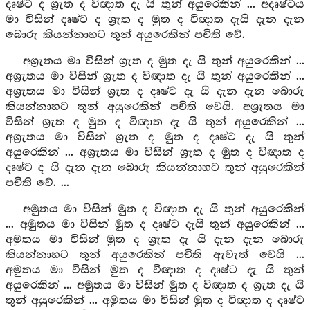
දෘෂ්ට ද ශ්‍රැත ද විඥාත දැ යි තුන් අයුරෙකින් ... අදෘෂ්ටය
මා විසින් දෘෂ්ට ද ශ්‍රැත ද මුත ද විඥාත දැයි දැන දැන
බොරු කියන්නාහට තුන් අයුරෙකින් පචිති වේ.
අශ්‍රැතය මා විසින් ශ්‍රැත ද මුත දැ යි තුන් අයුරෙකින් ...
අශ්‍රැතය මා විසින් ශ්‍රැත ද විඥාත දැ යි තුන් අයුරෙකින් ...
අශ්‍රැතය මා විසින් ශ්‍රැත ද දෘෂ්ට දැ යි දැන දැන බොරු
කියන්නාහට තුන් අයුරෙකින් පචිති වෙයි. අශ්‍රැතය මා
විසින් ශ්‍රැත ද මුත ද විඥාත දැ යි තුන් අයුරෙකින් ...
අශ්‍රැතය මා විසින් ශ්‍රැත ද මුත ද දෘෂ්ට දැ යි තුන්
අයුරෙකින් ... අශ්‍රැතය මා විසින් ශ්‍රැත ද මුත ද විඥාත ද
දෘෂ්ට ද යි දැන දැන බොරු කියන්නාහට තුන් අයුරෙකින්
පචිති වේ. ...
අමුතය මා විසින් මුත ද විඥාත දැ යි තුන් අයුරෙකින්
... අමුතය මා විසින් මුත ද දෘෂ්ට දැයි තුන් අයුරෙකින් ...
අමුතය මා විසින් මුත ද ශ්‍රැත දැ යි දැන දැන බොරු
කියන්නාහට තුන් අයුරෙකින් පචිති ඇවැත් වෙයි ...
අමුතය මා විසින් මුත ද විඥාත ද දෘෂ්ට දැ යි තුන්
අයුරෙකින් ... අමුතය මා විසින් මුත ද විඥාත ද ශ්‍රැත දැ යි
තුන් අයුරෙකින් ... අමුතය මා විසින් මුත ද විඥාත ද දෘෂ්ට