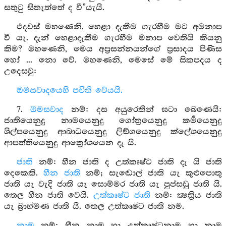
සතුටු සිතැත්තේ ද වී”යැයි.
එදවස් මහණෙනි, හෙළා දැකීම ගැරහීම මට අමනාප
වී යැ. දැන් හෙළාදැකීම ගැරහීම මනාප වෙතියි කියනු
කිම? මහණෙනි, මෙය අප්‍රසන්නයන්ගේ ප්‍රසාදය පිණිස
හෝ ... නො වේ. මහණෙනි, මෙසේ මේ සිකපදය ද
උදෙසවු:
ඔමසවාදයෙහි පචිති වේයයි.
7.
ඔමසවාද
නම්: දස අයුරෙකින් ඝටා බෙණෙයි:
ජාතියෙනුදු නාමයෙනුදු ගෝත්‍රයෙනුදු කර්‍මයෙනුදු
ශිල්පයෙනුදු ආබාධයෙනුදු ලිඞ්ගයෙනුදු ක්ලේශයෙනුදු
ආපත්තියෙනුදු ආක්‍රෝශයෙන දැ යි.
ජාති
නම්: හීන ජාති ද උත්කෘෂ්ට ජාති දැ යි ජාති
දෙකෙකි.
හීන ජාති
නම්; සැඬොල් ජාති යැ කුළුපොතු
ජාති යැ වැදි ජාති යැ සොම්මර ජාති යැ පුප්සඩු ජාති යි.
තෙල හීන ජාති වෙයි.
උත්කෘෂ්ට ජාති
නම්: ක්‍ෂත්‍රිය ජාති
යැ බ්‍රාහ්මණ ජාති යි. තෙල උත්කෘෂ්ට ජාති නම.
නාම
නම්: හීන නාම හා උත්කෘෂ්ටනාම හා නාම