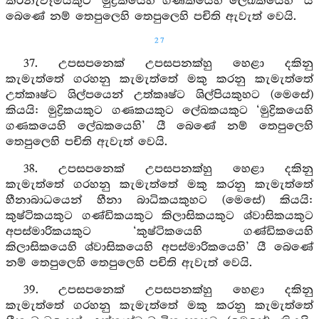
කරනැවෑමියකුට ‘මුද්‍රිකයෙහි ගණකයෙහි ලේඛකයෙහි’ යී
බෙණේ නම් තෙපුලෙහි තෙපුලෙහි පචිති ඇවැත් වෙයි.
27
37. උපසපනෙක් උපසපනක්හු හෙළා දකිනු
කැමැත්තේ ගරහනු කැමැත්තේ මකු කරනු කැමැත්තේ
උත්කෘෂ්ට ශිල්පයෙන් උත්කෘෂ්ට ශිල්පියකුහට (මෙසේ)
කියයි: මුද්‍රිකයකුට ගණකයකුට ලේඛකයකුට ‘මුද්‍රිකයෙහි
ගණකයෙහි ලේඛකයෙහි’ යී බෙණේ නම් තෙපුලෙහි
තෙපුලෙහි පචිති ඇවැත් වෙයි.
38. උපසපනෙක් උපසපනක්හු හෙළා දකිනු
කැමැත්තේ ගරහනු කැමැත්තේ මකු කරනු කැමැත්තේ
හීනාබාධයෙන් හීනා බාධිකයකුහට (මෙසේ) කියයි:
කුෂ්ටිකයකුට ගණ්ඩිකයකුට කිලාසිකයකුට ශ්වාසිකයකුට
අපස්මාරිකයකුට ‘කුෂ්ටිකයෙහි ගණ්ඩිකයෙහි
කිලාසිකයෙහි ශ්වාසිකයෙහි අපස්මාරිකයෙහි’ යී බෙණේ
නම් තෙපුලෙහි තෙපුලෙහි පචිති ඇවැත් වෙයි.
39. උපසපනෙක් උපසපනක්හු හෙළා දකිනු
කැමැත්තේ ගරහනු කැමැත්තේ මකු කරනු කැමැත්තේ