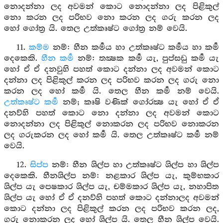
නොදන්නා ලද අවමන් කොට නොදන්නා ලද පිළිකුල්
නො කරන ලද පරිභව නො කරන ලද ගරු කරන ලද
හෝ ගෝත්‍ර යි. තෙල උත්කෘෂ්ට ගෝත්‍ර නම් වෙයි.
11.
කම්ම
නම්: හීන කර්‍මය හා උත්කෘෂ්ට කර්‍මය හා කර්‍ම
දෙකෙකි.
හීන කර්‍ම
නම්: තක්‍ෂක කර්‍ම යැ, පුප්සඩු කර්‍ම යැ
හෝ ඒ ඒ දනවුහි පහත් කොට දන්නා ලද අවමන් කොට
දන්නා ලද පිළිකුල් කරන ලද පරිභව කරන ලද ගරු නො
කරන ලද හෝ කර්‍ම යි. තෙල හීන කර්‍ම නම් වෙයි.
උත්කෘෂ්ට කර්‍ම
නම්; කෘෂි වණික් ගෝරක්‍ෂ යැ හෝ ඒ ඒ
දනව්හි පහත් කොට නො දන්නා ලද අවමන් කොට
නොදන්නා ලද පිළිකුල් නොකරන ලද පරිභව නොකරන
ලද ගරුකරන ලද හෝ කර්‍ම යි. තෙල උත්කෘෂ්ට කර්‍ම නම්
වෙයි.
12.
සිප්ප
නම්: හීන ශිල්ප හා උත්කෘෂ්ට ශිල්ප හා ශිල්ප
දෙකෙකි. හීනශිල්ප නම්: නළකාර ශිල්ප යැ, කුම්භකාර
ශිල්ප යැ පෙෂකාර ශිල්ප යැ, චම්මකාර ශිල්ප යැ, නහාපිත
ශිල්ප යැ හෝ ඒ ඒ දනව්හි පහත් කොට දන්නාලද අවමන්
කොට දන්නා ලද පිළිකුල් කරන ලද පරිභව කරන ලද,
ගරු නොකරන ලද හෝ ශිල්ප යි. තෙල හීන ශිල්ප වෙයි.