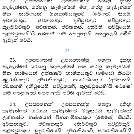
22. උපසපනෙක් උපසපනක්හු හෙළා දකිනු
කැමැත්තේ, ගරහනු කැමැත්තේ මකු කරනු කැමැත්තේ
හීන නාමයෙන් හීනනාමියකුහට (මෙසේ) කියයි.
අවකනකුට ජවකනකුට දනිටුවකුට සවිටුවකුට,
කුලවඩුවකුට ‘අවකනහි, ජවකනහි, දනිටුහි, සවිටුයෙහි,
කුලවඩුයෙහි’යි බෙණේ නම් තෙපුලෙහි තෙපුලෙහි පචිති
ඇවැත් වෙයි.
23
23. උපසපනෙක් උපසපනක්හු හෙළා දකිනු
කැමැත්තේ ගරහනු කැමැත්තේ මකු කරනු කැමැත්තේ,
හීන නාමයෙන් උත්කෘෂ්ට නාමිකයකුට (මෙසේ) කියයි:
බුදුරැකියකුට, දම්රැකියකුට, සඟරැකියකුට ‘අවකනහි,
ජවකනහි දනිටුයෙහි, සවිටුයෙහි, කුලවඩුයෙහි’යී බෙණේ
නම් තෙපුලෙහි තෙපුලෙහි පචිති ඇවැත් වෙයි.
24. උපසපනෙක් උපසපනක්හු හෙළා දකිනු
කැමැත්තේ ගරහනු කැමැත්තේ මකුකරනු කැමැත්තේ
උත්කෘෂ්ට නාමයෙන් හීනනාමිකයකුට (මෙසේ) කියයි:
අවකනකුට, ජවකනකුට දනිටුවකුට සවිටුවකුට,
කුලවඩුවකුට ‘බුදුරැකියෙහි, දම්රැකියෙහි, සඟරැකියෙහි’යී