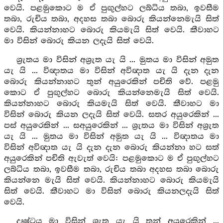
වෙයි. පළමුකොට ම ඒ පුඟුල්හට ලබ්ධිය තබා, ඉවසීම
තබා, රුචිය තබා, අදහස තබා බොරු කියන්නෙමැයි සිත්
වෙයි. කියන්නාහට බොරු කියමැයි සිත් වෙයි. කීවාහට
මා විසින් බොරු කියන ලදැයි සිත් වෙයි.
ශ්‍රැතය මා විසින් අශ්‍රැත යැ යි ... මුතය මා විසින් අමුත
යැ යි ... විඥාතය මා විසින් අවිඥාත යැ යි දැන දැන
බොරු කියන්නාහට තුන් අයුරෙකින් පචිති වේ. පළමු
කොට ඒ පුඟුල්හට බොරු කියන්නෙමැයි සිත් වෙයි.
කියන්නාහට බොරු කියමැයි සිත් වෙයි. කීවාහට මා
විසින් බොරු කියන ලදැයි සිත් වෙයි. සතර අයුරෙකින් ...
පස් අයුරෙකින් ... සඅයුරෙකින් ... ශ්‍රැතය මා විසින් අශ්‍රැත
යැ යි ... මුතය මා විසින් අමුත යැ යි ... විඥාතය මා
විසින් අවිඥාත යැ යි දැන දැන බොරු කියන්නා හට සත්
අයුරෙකින් පචිති ඇවැත් වෙයි: පළමුකොට ම ඒ පුඟුල්හට
ලබ්ධිය තබා, ඉවසීම තබා, රුචිය තබා අදහස තබා බොරු
කියන්නෙ මැයි සිත් වෙයි. කියන්නාහට බොරු කියමැයි
සිත් වෙයි. කීවාහට මා විසින් බොරු කියනලදැයි සිත්
වෙයි.
දෘෂ්ටය මා විසින් ශ්‍රැත යැ යි තුන් අයුරෙකින් ...