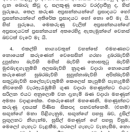
දැන බොරු කිවූ ද, සලකුණු කොට වරද්දාපීහු ද, හිස්
පුරුෂය, තෙල කරුණ අප්‍රසන්නයන්ගේ ප්‍රසාදයට හෝ
ප්‍රසන්නයන්ගේ අතිරේක ප්‍රසාදයට හෝ නො වේ මැ යි.
හිස් පුරුෂය, මෙකරුණු වැලිත් අප්‍රසන්නයන්ගේ
අප්‍රසාදයටත් ප්‍රසන්නයන් අතරෙහිදු ඇතැමුන්ගේ වෙනස්
බවටත් වැටේ මැ යි.
4. එකල්හි භාග්‍යවතුන් වහන්සේ එමහණහට
නොයෙක් කරුණෙන් වෙසෙසින් ගරහා දුබරබැව්හි
දුපුස්නා බැව්හි මහිස් බැව්හි නොසතුටු බැව්හි
මුළුබැඳගැනුම්හි අලසබැව්හි නුගුණ වදාරා නොයෙක්
කරුණෙන් සුබරබැව්හි සුපුස්නාබැව්හි අපිස්බැව්හි
සතුටුබැව්හි සලේපැවැතුම්හි කෙලෙස් කැපුම්හි පැහැදුම්හි
නිවනෙහි වැරඇරැඹුම්හි ගුණ වදාරා මහණුන්හට එයට
සරිලන එයට අනුලොම් වන දැහැමි බණ වදාරා මහණුන්
අමතා වදාළසේක. එකරුණෙන් මහණෙනි, මහණුන්හට
කරුණු දසයක් පිණිස සිකපද පනවන්නෙමි. (එනම්)
සඟුන්ගේ මනා පිළිගැනුම, සඟුන්ගේ පහසු බව, දුසිල්
පුඟුලනට නිගැන්ම, සුසිල් මහණුන් ගේ පහසු විසුම,
මෙලෝ ගැහැට වැළකීම, පරලෝ ගැහැට වැනැසීම, නො