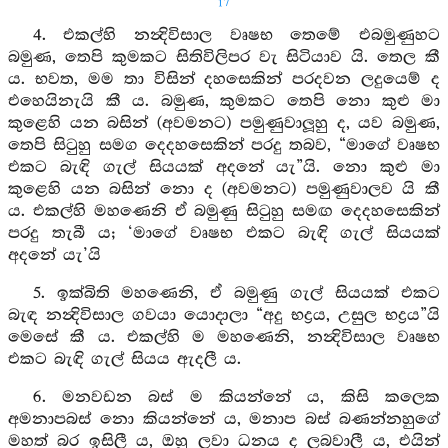
17
4. එකල්හි නන්‍දිවිසාල වෘෂභ තෙමේ එබමුණුහට
බමුණ, තෙපි කුමකට සිතිවිලිපර වැ සිටියාව යි. තෙල කී
ය. භවත, මම තා විසින් දහසෙකින් පරදවන ලදුයෙම් ද
එහෙයිනැයි කී ය. බමුණ, කුමකට තෙපි නො කුළු මා
කුළෙහි යන බසින් (අවමනට) පමුණුවාලූහු ද, යව බමුණ,
තෙපි සිටුහු සමග දෙදහසෙකින් පරදු තබව, “මාගේ වෘෂභ
එකට බැඳි ගැල් සියයක් අදනේ යැ”යි. නො කුළු මා
කුළෙහි යන බසින් නො ද (අවමනට) පමුණුවාලව යි කී
ය. එකල්හි මහණෙනි ඒ බමුණු සිටුහු සමඟ දෙදහසෙකින්
පරදු තැබී ය; ‘මාගේ වෘෂභ එකට බැඳි ගැල් සියයක්
අදනේ යැ’යි
5. ඉක්බිති මහණෙනි, ඒ බමුණු ගැල් සියයක් එකට
බැඳ නන්‍දිවිසාල ගවයා යොදාලා “අදු භද්‍රය, උසුල භද්‍රය”යි
මෙසේ කී ය. එකල්හි ම මහණෙනි, නන්‍දිවිසාල වෘෂභ
එකට බැඳි ගැල් සියය ඇදලී ය.
6. මනවඩන බස් ම කියන්නේ ය, කිසි කලෙක
අමනාපබස් නො කියන්නේ ය, මනාප බස් බණන්නහුගේ
මහත් බර ඉසිලී ය, ඔහු ලවා ධනය ද ලබවාලී ය, එයින්