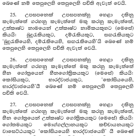
බෙණේ නම් තෙපුලෙහි තෙපුලෙහි පචිති ඇවැත් වෙයි.
25. උපසපනෙක් උපසපනක්හු හෙළා දකිනු
කැමැත්තේ ගරහනු කැමැත්තේ මකු කරනු කැමැත්තේ,
උත්කෘෂ්ට නාමයෙන් උත්කෘෂ්ට නාමිකයකුහට (මෙසේ)
කියයි: බුදුරැකියකුට, දම්රැකියකුට, සඟරැකියකුට
‘බුදුරැකියෙහි, දම්රැකියෙහි, සඟරැකියෙහි’යි බෙණේ නම්
තෙපුලෙහි තෙපුලෙහි පචිති ඇවැත් වෙයි.
26. උපසපනෙක් උපසපනක්හු හෙළා දකිනු
කැමැත්තේ ගරහනු කැමැත්තේ මකු කරනු කැමැත්තේ
හීන ගෝත්‍රයෙන් හීනගෝත්‍රිකයකුට (මෙසේ) කියයි:
කෝසියකුට, භාරද්වාජයකුට, ‘කෝසියයෙහි,
භාරද්වාජයෙහි’යී බෙණේ නම් තෙපුලෙහි තෙපුලෙහි
පචිති වෙයි.
27. උපසපනෙක් උපසපනක්හු හෙළා දකිනු
කැමැත්තේ ගරහනු කැමැත්තේ මකු කරනු කැමැත්තේ,
හීන ගෝත්‍රයෙන් උත්කෘෂ්ට ගෝත්‍රිකයකුට (මෙසේ) කියයි:
ගෝතමයකුට මොග්ගල්ලානයකුට කච්චායනයකුට
වාසෙට්ඨයකුට ‘කෝසියයෙහි භාරද්වාජයෙහි’ යී බෙණේ