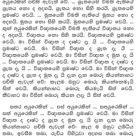
අයුරෙකින් පචිති ඇවැත් වේ. ... ශ්‍රැතයෙහි විමති ඇතියේ
ශ්‍රැතය නො ද අදහයි. ශ්‍රැතය නො සිහි කරයි. ශ්‍රැතයෙහි
ප්‍රමෘෂ්ට වෙයි. ... මුතයෙහි විමති ඇතියේ මුතය නො ද
අදහයි. මුතය නො සිහි කරයි. මුතයෙහි ප්‍රමෘෂ්ට වෙයි. ...
තුන් අයුරෙකින් විඥාතයෙහි විමති ඇතියේ විඥාතය නො
ද අදහයි. විඥාතය නො සිහි කරයි. විඥාතයෙහි ප්‍රමෘෂ්ට
වෙයි. මා විසින් විඥාත ද දෘෂ්ට දැ යි ... විඥාතයෙහි
ප්‍රමෘෂ්ට වෙයි. මා විසින් විඥාත ද ශ්‍රැත දැ යි ...
විඥාතයෙහි ප්‍රමෘෂ්ට වෙයි. මා විසින් විඥාත ද මුත දැ යි
... විඥාතයෙහි ප්‍රමෘෂ්ට වෙයි. මා විසින් විඥාත ද දෘෂ්ට ද
ශ්‍රැත දැ යි ... විඥාතයෙහි ප්‍රමෘෂ්ට වෙයි. මා විසින් විඥාත
ද දෘෂ්ට ද ශ්‍රැත ද මුත දැ යි දැන දැන බොරු කියන්නාහට
පචිති ඇවැත් වේ: කැලම ඔහුට බොරු කියන්නෙමැයි
සිත් වෙයි. කියන්නාහට බොරු කියමැයි සිත් වෙයි.
කීවාහට මා විසින් බොරු කියන ලදැ යි සිත් වෙයි.
සතර අයුරෙකින් ... පස් අයුරෙකින් ... සඅයුරෙකින් ...
සත් අයුරෙකින් ... විඥාතයෙහි ප්‍රමෘෂ්ට වෙයි. මා විසින්
විඥාත ද දෘෂ්ට ද ශ්‍රැත ද මුත දැ යි දැන දැන බොරු
කියන්නාහට පචිති ඇවැත් වේ: කැල ම ඔහුට ලබ්ධිය
තබා, ඉවසීම තබා, රුචිය පිහිටුවා අදහස තබා බොරු