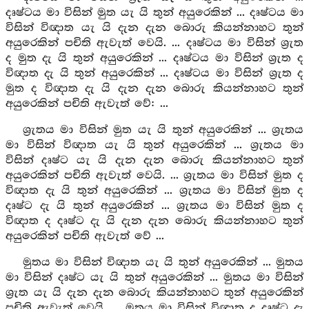
දෘෂ්ටය මා විසින් මුත යැ යි තුන් අයුරෙකින් ... දෘෂ්ටය මා
විසින් විඥාත යැ යි දැන දැන බොරු කියන්නාහට තුන්
අයුරෙකින් පචිති ඇවැත් වෙයි. ... දෘෂ්ටය මා විසින් ශ්‍රැත
ද මුත දැ යි තුන් අයුරෙකින් ... දෘෂ්ටය මා විසින් ශ්‍රැත ද
විඥාත දැ යි තුන් අයුරෙකින් ... දෘෂ්ටය මා විසින් ශ්‍රැත ද
මුත ද විඥාත දැ යි දැන දැන බොරු කියන්නාහට තුන්
අයුරෙකින් පචිති ඇවැත් වේ: ...
ශ්‍රැතය මා විසින් මුත යැ යි තුන් අයුරෙකින් ... ශ්‍රැතය
මා විසින් විඥාත යැ යි තුන් අයුරෙකින් ... ශ්‍රැතය මා
විසින් දෘෂ්ට යැ යි දැන දැන බොරු කියන්නාහට තුන්
අයුරෙකින් පචිති ඇවැත් වෙයි. ... ශ්‍රැතය මා විසින් මුත ද
විඥාත දැ යි තුන් අයුරෙකින් ... ශ්‍රැතය මා විසින් මුත ද
දෘෂ්ට දැ යි තුන් අයුරෙකින් ... ශ්‍රැතය මා විසින් මුත ද
විඥාත ද දෘෂ්ට දැ යි දැන දැන බොරු කියන්නාහට තුන්
අයුරෙකින් පචිති ඇවැත් වේ ...
මුතය මා විසින් විඥාත යැ යි තුන් අයුරෙකින් ... මුතය
මා විසින් දෘෂ්ට යැ යි තුන් අයුරෙකින් ... මුතය මා විසින්
ශ්‍රැත යැ යි දැන දැන බොරු කියන්නාහට තුන් අයුරෙකින්
පචිති ඇවැත් වෙයි. ... මුතය මා විසින් විඥාත ද දෘෂ්ට දැ