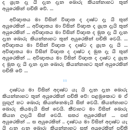
ද ශ්‍රැත දැ යි දැන දැන බොරු කියන්නාහට තුන්
අයුරෙකින් පචිති වේ. ...
අවිඥාතය මා විසින් විඥාත ද දෘෂ්ට දැ යි තුන්
අයුරෙකින් ... අවිඥාතය මා විසින් විඥාත ද ශ්‍රැත දැයි තුන්
අයුරෙකින් ... අවිඥාතය මා විසින් විඥාත ද මුත දැ යි දැන
දැන බොරු කියන්නාහට තුන් අයුරෙකින් පචිති වෙයි. ...
අවිඥාතය මා විසින් විඥාත ද දෘෂ්ට ද ශ්‍රැත දැ යි ...
අවිඥාතය මා විසින් විඥාත ද දෘෂ්ට ද මුත දැ යි තුන්
අයුරෙකින් ... අවිඥාතය මා විසින් විඥාත ද දෘෂ්ට ද ශ්‍රැත
ද මුත දැ යි දැන දැන බොරු කියන්නාහට තුන් අයුරෙකින්
පචිති වේ ...
11
දෘෂ්ටය මා විසින් අදෘෂ්ට යැ යි දැන දැන බොරු
කියන්නාහට තුන් අයුරෙකින් පචිති වේ: පළමුකොට ම ඒ
පුඟුල් හට බොරු කියන්නෙමැයි සිත් වෙයි. කියන්නාහට
බොරු කියමැයි සිත් වෙයි. කීවාහට මා විසින් බොරු
කියන ලදැයි සිත් වෙයි. සතර අයුරෙකින් ... පස්
අයුරෙකින් ... ස අයුරෙකින් .. දෘෂ්ටය මා විසින් අදෘෂ්ට යැ
යි දැන දැන බොරු කියන්නාහට සත් අයුරෙකින් පචිති