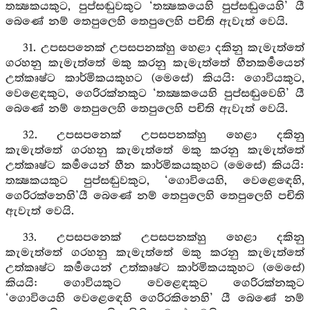
තක්‍ෂකයකුට, පුප්සඬුවකුට ‘තක්‍ෂකයෙහි පුප්සඬුයෙහි’ යී
බෙණේ නම් තෙපුලෙහි තෙපුලෙහි පචිති ඇවැත් වෙයි.
31. උපසපනෙක් උපසපනක්හු හෙළා දකිනු කැමැත්තේ
ගරහනු කැමැත්තේ මකු කරනු කැමැත්තේ හීනකර්‍මයෙන්
උත්කෘෂ්ට කාර්මිකයකුහට (මෙසේ) කියයි: ගොවියකුට,
වෙළෙඳකුට, ගෙරිරක්නකුට ‘තක්‍ෂකයෙහි පුප්සඬුවෙහි’ යී
බෙණේ නම් තෙපුලෙහි තෙපුලෙහි පචිති ඇවැත් වෙයි.
32. උපසපනෙක් උපසපනක්හු හෙළා දකිනු
කැමැත්තේ ගරහනු කැමැත්තේ මකු කරනු කැමැත්තේ
උත්කෘෂ්ට කර්‍මයෙන් හීන කාර්මිකයකුහට (මෙසේ) කියයි:
තක්‍ෂකයකුට පුප්සඬුවකුට, ‘ගොවියෙහි, වෙළෙඳෙහි,
ගෙරිරක්නෙහි’යී බෙණේ නම් තෙපුලෙහි තෙපුලෙහි පචිති
ඇවැත් වෙයි.
33. උපසපනෙක් උපසපනක්හු හෙළා දකිනු
කැමැත්තේ ගරහනු කැමැත්තේ මකු කරනු කැමැත්තේ
උත්කෘෂ්ට කර්‍මයෙන් උත්කෘෂ්ට කාර්මිකයකුහට (මෙසේ)
කියයි: ගොවියකුට වෙළෙඳකුට ගෙරිරක්නකුට
‘ගොවියෙහි වෙළෙඳෙහි ගෙරිරකිනෙහි’ යී බෙණේ නම්