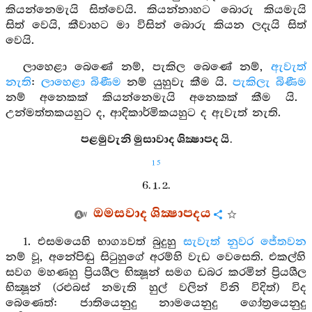
කියන්නෙමැයි සිත්වෙයි. කියන්නාහට බොරු කියමැයි
සිත් වෙයි, කීවාහට මා විසින් බොරු කියන ලදැයි සිත්
වෙයි.
ලාහෙළා බෙණේ නම්, පැකිල බෙණේ නම්,
ඇවැත්
නැති
:
ලාහෙළා බිණීම
නම් යුහුවැ කීම යි.
පැකිලැ බිණීම
නම් අනෙකක් කියන්නෙමැයි අනෙකක් කීම යි.
උන්මත්තකයහුට ද, ආදිකාර්මිකයහුට ද ඇවැත් නැති.
පළමුවැනි මුසාවාද ශික්‍ෂාපද යි.
15
6. 1. 2.
ඔමසවාද ශික්‍ෂාපදය
1. එසමයෙහි භාග්‍යවත් බුදුහු
සැවැත් නුවර
ජේතවන
නම් වූ, අනේපිඬු සිටුහුගේ අරම්හි වැඩ වෙසෙති. එකල්හි
සවග මහණහු ප්‍රියශීල භික්‍ෂූන් සමග ඩබර කරමින් ප්‍රියශීල
භික්‍ෂූන් (රළුබස් නමැති හුල් වලින් විනි විදිත්) විද
බෙණෙත්: ජාතියෙනුදු නාමයෙනුදු ගෝත්‍රයෙනුදු