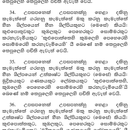
තෙපුලෙහි තෙපුලෙහි පචිති ඇවැත් වෙයි.
34. උපසපනෙක් උපසපනක්හු හෙළා දකිනු
කැමැත්තේ ගරහනු කැමැත්තේ මකු කරනු කැමැත්තේ
හීන ශිල්පයෙන් හීන ශිල්පියකුහට (මෙසේ) කියයි:
කුළුපොතුවකුට කුඹලකුට පෙහෙරකුට සොම්මරකුට
කරනැවෑමියකුට ‘කුළුපොත්තෙහි කුඹලෙහි පෙහෙරෙහි
සොම්මරෙහි කරනැවෑමියෙහි’ යී බෙණේ නම් තෙපුලෙහි
තෙපුලෙහි පචිති ඇවැත් වෙයි.
35. උපසපනෙක් උපසපනක්හු හෙළා දකිනු
කැමැත්තේ ගරහනු කැමැත්තේ මකු කරනු කැමැත්තේ
හීන ශිල්පයෙන් උත්කෘෂ්ට ශිල්පියකුහට (මෙසේ) කියයි:
මුද්‍රිකයකුට ගණකයකුට ලේඛකයකුට ‘කුළුපොත්තෙහි,
කුඹලෙහි පෙහෙරෙහි සොම්මරෙහි කරනැවෑමියෙහි’යි
බෙණේ නම් තෙපුලෙහි තෙපුලෙහි පචිති ඇවැත් වෙයි.
36. උපසපනෙක් උපසපනක්හු හෙළා දකිනු
කැමැත්තේ ගරහනු කැමැත්තේ මකු කරනු කැමැත්තේ
උත්කෘෂ්ට ශිල්පයෙන් හීන ශිල්පියකුහට (මෙසේ) කියයි:
කුළුපොත්තකුට, කුඹලකුට, පෙහෙරකුට සොම්මරකුට