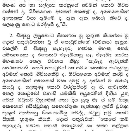
මහණ අප හා සල්ලාප කරනුයේ අවමන් කොට ගිවිස
ගත්තේ ද, ගිවිසගෙන අවමන් කෙළේ ද, අනෙකෙකින්
අනෙකක් වසා දැම්මේ ද, දැන දැන බොරු කීවේ ද,
සලකුණු කොට වරද්දාපී දැ”යි.
2. භික්‍ෂූහු ලමුකොට සිතන්නා වූ නුගුණ කියන්නා වූ
දොස් පතුරුවන්නා වූ ඒ තොටුවන්ගේ (වචනය) ඇසූහ.
එකල්හි ඒ භික්‍ෂූහු සැහැදරු හත්‍ථක මහණ තෙම
යම්තැනෙක ද එතෙනට එළැඹියාහු යැ. එළැඹැ හත්‍ථක
මහණහට තෙල වචනය කීහු: “සැබෑද ඇවැත්නි
හත්‍ථකයෙනි, තෙපි තොටුවන් හා සමග කතාබහ කරනුවහු
අවමන් කොට ගිවිසගනිවු ද, ගිවිසගෙන අවමන් කරවු ද
අනෙකෙකින් අනෙකක් වසා දමවු ද, දන්නේ ම බොරු
කියවු ද, සලකුණු කොට වරද්දාපියවු දැ යි. ඇවැත්නි,
තෙල තොටුවෝ වනාහි යම්කිසි අයුරෙකින් දිනිය යුතු
වෙත්, ඔවුනට දිනුමෙක් නො දිය යුතු මැ යි යම් භික්‍ෂු
කෙනෙක් අපිස්වූවාහු සතොස්ගුණ ඇත්තාහු ලජ්ජී වූවාහු
කුකුස් ඇත්තාහු ශික්‍ෂාකාමීහු වෙද්ද, ඔවුහු ලමු කොට
සිතති. නුගුණ කියති. දොස් පතුරුවත්: “කෙසේ නම්
සැහැදරු හත්‍ථක මහණ තොටුවන් හා සමග සල්ලාප