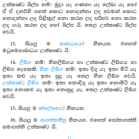
උත්කෘෂ්ට ශිල්ප නම්: මුද්‍රා යැ ගණනා යැ ලේඛා යැ හෝ
ඒ ඒ දනව්හි පහත් කොට නොදන්නා ලද අවමන් කොට
නොදන්නා ලද පිළිකුල් නො කරන ලද පරිභව නො කරන
ලද ගරු කරන ලද හෝ ශිල්ප යි. තෙල උත්කෘෂ්ට ශිල්ප
වෙයි.
13. සියලු ම
ආබාධයෝ
හීනයහ. එහෙත්
මධුමෙහාබාධය උත්කෘෂ්ට යි.
14.
ලිඞ්ග
නම්: හීනලිඞ්ගය හා උත්කෘෂ්ට ලිඞ්ගය හා
ලිඞ්ග දෙකෙකි.
හීන ලිඞ්ග
නම්: ඉතා දිගු යැ ඉතා මිටි යැ
ඉතා කළු යැ ඉතා සුදු යැ තෙල හීන ලිඞ්ග වෙයි.
උත්කෘෂ්ට ලිඞ්ග
නම්: ඉතා නොදිගු යැ ඉතා නොමිටි යැ
ඉතා නොකළු යැ ඉතා නොසුදු යැ. තෙල උත්කෘෂ්ට ලිඞ්ග
වෙයි.
15. සියලු ම
ක්ලේශයෝ
හීනයහ.
16. සියලු ම
ආපත්තතීහු
හීනයහ. එහෙත් සෝතාපත්ති
සමාපත්ති උත්කෘෂ්ට යි.
21