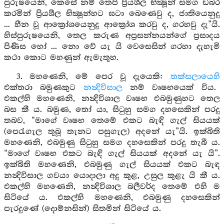
පුරුෂයෙනි, කෙසේ නම් තෙපි ප්‍රියශීල භික්‍ෂූන් සමග ඩබර
කරමින් ප්‍රියශීල භික්‍ෂූන්හට ඝටා බෙණෙවු ද, ජාතියෙනුදු
... හීන වූ ආක්‍රෝශයෙනුදු ආක්‍රෝශ කරවු ද, ගරහවු දැ”යි.
හිස්පුරුෂයෙනි, තෙල කරුණ අප්‍රසන්නයන්ගේ ප්‍රසාදය
පිණිස හෝ ... නො වේ යැ යි වෙසෙසින් ගරහා දැහැමි
කථා කොට මහණුන් ඇමැතූහ.
3. මහණෙනි, මේ පෙර වූ දැයෙකි:
තක්සලායෙහි
එක්තරා බමුණකුට
නන්‍දිවිසාල
නම් වෘෂභයෙක් විය.
එකල්හි මහණෙනි, නන්‍දිවිශාල වෘෂභ එබමුණුහට තෙල
බස කී ය. බමුණ, තෝ යා, සිටුහු සමග දහසෙකින් පරදු
තබව, “මාගේ වෘෂභ තෙමේ එකට බැඳි ගැල් සියයක්
(පෙරැගැල තුබූ තැනට පසුගැල) අදනේ යැ”යි. ඉක්බිති
මහණෙනි, එබමුණු සිටුහු සමග දහසෙකින් පරදු තැබී ය.
“මාගේ වෘෂභ එකට බැඳි ගැල් සියයක් අදනේ යැ යි”.
ඉක්බිති මහණෙනි, එබමුණු ගැල් සියයක් එකට බැඳ
නන්‍දිවිසාල ගවයා යොදාලා අදු කුළ, උසුල කුළැ යි කී ය.
එකල්හි මහණෙනි, නන්‍දිවිශාල බලීවර්ද තෙමේ එහි ම
සිටියේ ය. එකල්හි මහණෙනි, එබමුණු දහසෙකින්
පැරදුණේ (දොම්නසින්) සිතමින් සිටියේ ය.