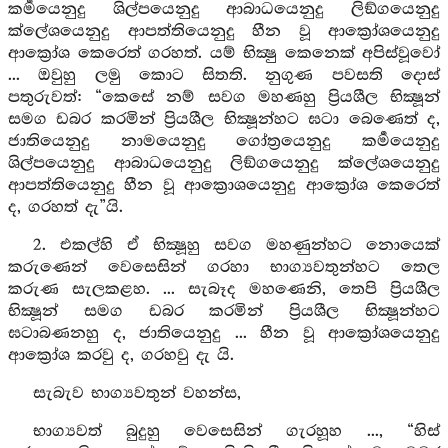
කර්‍මයෙනුදු ශිල්පයෙනුදු ආබාධයෙනුදු ලිඞ්ගයෙනුදු
ක්ලේශයෙනුදු ආපත්තියෙනුදු හීන වූ ආක්‍රෝශයෙනුදු
ආක්‍රෝශ කෙරෙත් ගරහත්. යම් භික්‍ෂු කෙනෙක් අපිස්වූවෝ
... ඔවුහු ලමු කොට සිතති. නුගුණ පවසති දොස්
පතුරුවත්: “කෙසේ නම් සවග මහණහු ප්‍රියශීල භික්‍ෂූන්
සමග ඩබර කරමින් ප්‍රියශීල භික්‍ෂූන්හට ඝටා බෙණෙත් ද,
ජාතියෙනුදු නාමයෙනුදු ගෝත්‍රයෙනුදු කර්‍මයෙනුදු
ශිල්පයෙනුදු ආබාධයෙනුදු ලිඞ්ගයෙනුදු ක්ලේශයෙනුදු
ආපත්තියෙනුදු හීන වූ ආක්‍රොශයෙනුදු ආක්‍රෝශ කෙරෙත්
ද, ගරහත් දැ”යි.
2. එකල්හි ඒ භික්‍ෂූහු සවග මහණුන්හට නොයෙක්
කරුණෙන් වෙසෙසින් ගරහා භාග්‍යවතුන්හට තෙල
කරුණ සැලකළහ. ... සැබෑද මහණෙනි, තෙපි ප්‍රියශීල
භික්‍ෂූන් සමග ඩබර කරමින් ප්‍රියශීල භික්‍ෂූන්හට
ඝටාබණනහු ද, ජාතියෙනුදු ... හීන වූ ආක්‍රෝශයෙනුදු
ආක්‍රෝශ කරවු ද, ගරහවු දැ යි.
සැබැව භාග්‍යවතුන් වහන්ස,
භාග්‍යවත් බුදුහු වෙසෙසින් ගැරහූහ ..., “හිස්