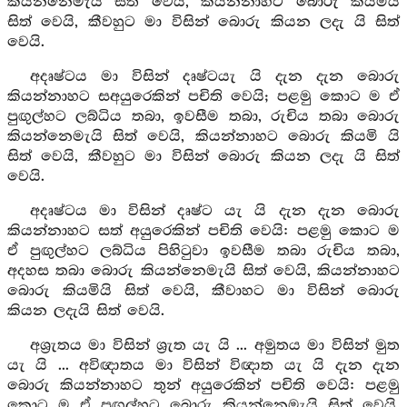
කියන්නෙමැයි සිත් වෙයි, කියන්නාහට බොරු කියමියි
සිත් වෙයි, කීවහුට මා විසින් බොරු කියන ලදැ යි සිත්
වෙයි.
අදෘෂ්ටය මා විසින් දෘෂ්ටයැ යි දැන දැන බොරු
කියන්නාහට සඅයුරෙකින් පචිති වෙයි; පළමු කොට ම ඒ
පුඟුල්හට ලබ්ධිය තබා, ඉවසීම තබා, රුචිය තබා බොරු
කියන්නෙමැයි සිත් වෙයි, කියන්නාහට බොරු කියමි යි
සිත් වෙයි, කීවහුට මා විසින් බොරු කියන ලදැ යි සිත්
වෙයි.
අදෘෂ්ටය මා විසින් දෘෂ්ට යැ යි දැන දැන බොරු
කියන්නාහට සත් අයුරෙකින් පචිති වෙයි: පළමු කොට ම
ඒ පුඟුල්හට ලබ්ධිය පිහිටුවා ඉවසීම තබා රුචිය තබා,
අදහස තබා බොරු කියන්නෙමැයි සිත් වෙයි, කියන්නාහට
බොරු කියමියි සිත් වෙයි, කීවාහට මා විසින් බොරු
කියන ලදැයි සිත් වෙයි.
අශ්‍රැතය මා විසින් ශ්‍රැත යැ යි ... අමුතය මා විසින් මුත
යැ යි ... අවිඥාතය මා විසින් විඥාත යැ යි දැන දැන
බොරු කියන්නාහට තුන් අයුරෙකින් පචිති වෙයි: පළමු
කොට ම ඒ පුඟුල්හට බොරු කියන්නෙමැයි සිත් වෙයි.