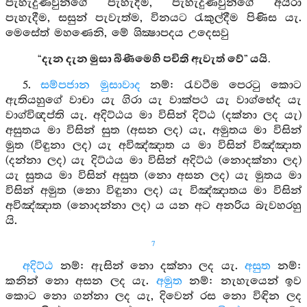
පැහැදුණවුන්ගේ පැහැදීම, පැහැදුණවුන්ගේ අයිරා
පැහැදීම, සසුන් පැවැත්ම, විනයට රැකුල්දීම පිණිස යැ.
මෙසේත් මහණෙනි, මේ ශික්‍ෂාපදය උදෙසවු
“දැන දැන මුසා බිණීමෙහි පචිති ඇවැත් වේ” යයි.
5.
සම්පජාන මුසාවාද
නම්: රැවටීම පෙරටු කොට
ඇතියහුගේ වාචා යැ ගිරා යැ වාක්පථ යැ වාග්භේද යැ
වාග්විඥප්ති යැ. අදිට්ඨය මා විසින් දිට්ඨ (දක්නා ලද යැ)
අසුතය මා විසින් සුත (අසන ලද) යැ, අමුතය මා විසින්
මුත (විඳුනා ලද) යැ අවිඤ්ඤාත ය මා විසින් විඤ්ඤාත
(දන්නා ලද) යැ දිට්ඨය මා විසින් අදිට්ඨ (නොදක්නා ලද)
යැ සුතය මා විසින් අසුත (නො අසන ලද) යැ මුතය මා
විසින් අමුත (නො විඳුනා ලද) යැ විඤ්ඤාතය මා විසින්
අවිඤ්ඤාත (නොදන්නා ලද) ය යන අට අනරිය බැවහරහු
යි.
7
අදිට්ඨ
නම්: ඇසින් නො දක්නා ලද යැ.
අසුත
නම්:
කනින් නො අසන ලද යැ.
අමුත
නම්: නැහැයෙන් ඉව
කොට නො ගන්නා ලද යැ, දිවෙන් රස නො විඳින ලද