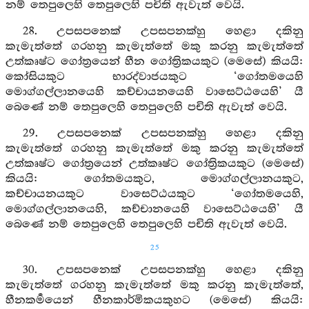
නම් තෙපුලෙහි තෙපුලෙහි පචිති ඇවැත් වෙයි.
28. උපසපනෙක් උපසපනක්හු හෙළා දකිනු
කැමැත්තේ ගරහනු කැමැත්තේ මකු කරනු කැමැත්තේ
උත්කෘෂ්ට ගෝත්‍රයෙන් හීන ගෝත්‍රිකයකුට (මෙසේ) කියයි:
කෝසියකුට භාරද්වාජයකුට ‘ගෝතමයෙහි
මොග්ගල්ලානයෙහි කච්චායනයෙහි වාසෙට්ඨයෙහි’ යී
බෙණේ නම් තෙපුලෙහි තෙපුලෙහි පචිති ඇවැත් වෙයි.
29. උපසපනෙක් උපසපනක්හු හෙළා දකිනු
කැමැත්තේ ගරහනු කැමැත්තේ මකු කරනු කැමැත්තේ
උත්කෘෂ්ට ගෝත්‍රයෙන් උත්කෘෂ්ට ගෝත්‍රිකයකුට (මෙසේ)
කියයි: ගෝතමයකුට, මොග්ගල්ලානයකුට,
කච්චායනයකුට වාසෙට්ඨයකුට ‘ගෝතමයෙහි,
මොග්ගල්ලානයෙහි, කච්චානයෙහි වාසෙට්ඨයෙහි’ යී
බෙණේ නම් තෙපුලෙහි තෙපුලෙහි පචිති ඇවැත් වෙයි.
25
30. උපසපනෙක් උපසපනක්හු හෙළා දකිනු
කැමැත්තේ ගරහනු කැමැත්තේ මකු කරනු කැමැත්තේ,
හීනකර්‍මයෙන් හීනකාර්මිකයකුහට (මෙසේ) කියයි: