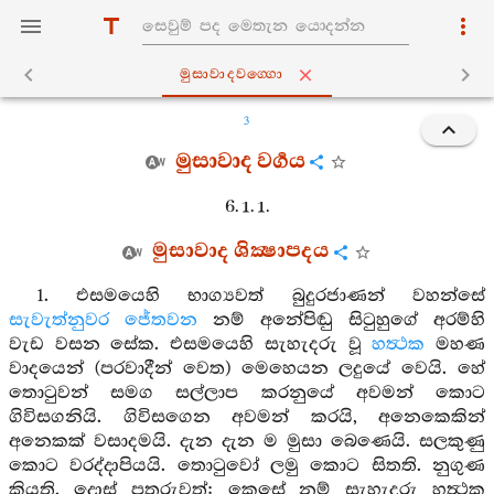
මුසාවාදවග‍්ගො
3
මුසාවාද වර්‍ගය
6. 1. 1.
මුසාවාද ශික්‍ෂාපදය
1. එසමයෙහි භාග්‍යවත් බුදුරජාණන් වහන්සේ
සැවැත්නුවර
ජේතවන
නම් අනේපිඬු සිටුහුගේ අරම්හි
වැඩ වසන සේක. එසමයෙහි සැහැදරු වූ
හත්‍ථක
මහණ
වාදයෙන් (පරවාදීන් වෙත) මෙහෙයන ලදුයේ වෙයි. හේ
තොටුවන් සමග සල්ලාප කරනුයේ අවමන් කොට
ගිවිසගනියි. ගිවිසගෙන අවමන් කරයි, අනෙකෙකින්
අනෙකක් වසාදමයි. දැන දැන ම මුසා බෙණෙයි. සලකුණු
කොට වරද්දාපියයි. තොටුවෝ ලමු කොට සිතති. නුගුණ
කියති. දොස් පතුරුවත්: කෙසේ නම් සැහැදරු හත්‍ථක