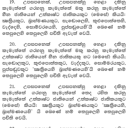
19. උපසපනෙක්, උපසපනක්හු හෙළා දකිනු
කැමැත්තේ ගරහනු කැමැත්තේ මකු කරනු කැමැත්තේ
හීන ජාතියෙන් උත්කෘෂ්ට ජාතිකයකුට (මෙසේ) කියයි:
ක්‍ෂත්‍රියකුට, බ්‍රාහ්මණයකුට, සැඬොලෙහි, කුළුපොත්තෙහි,
වැද්දෙහි, සොම්වරයෙහි, පුප්සඬුයෙහි’යී බෙණේ නම්
තෙපුලෙහි තෙපුලෙහි පචිති ඇවැත් වෙයි.
20. උපසපනෙක් උපසපනක්හු හෙළා දකිනු
කැමැත්තේ ගරහනු කැමැත්තේ මකු කරනු කැමැත්තේ
උත්කෘෂ්ට ජාතියෙන් හීන ජාතිකයකු හට (මෙසේ) කියයි;
සැඬොලකුට, කුළුපොත්තකුට, වැද්දකුට, සොම්මරයකුට,
පුප්සඬුවකුට ‘ක්‍ෂත්‍රියෙහි බ්‍රාහ්මණයෙහි’යි බෙණේ නම්
තෙපුලෙහි තෙපුලෙහි පචිති ඇවැත් වෙයි.
21. උපසපනෙක් උපසපනක්හු හෙළා දකිනු
කැමැත්තේ ගරහනු කැමැත්තේ තෙද රහිත කරනු
කැමැත්තේ උත්කෘෂ්ට ජාතියෙන් උත්කෘෂ්ට ජාතිකයකුට
(මෙසේ) කියයි: ක්‍ෂත්‍රියකුට බ්‍රාහ්මණයකුට ‘ක්‍ෂත්‍රියෙහි,
බ්‍රාහ්මණයෙහි’ යි බෙණේ නම් තෙපුලෙහි තෙපුලෙහි
පචිති වෙයි.