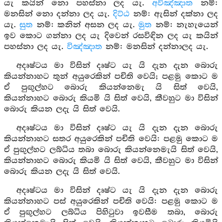
යැ කයින් නො පහස්නා ලද යැ.
අවිඤ්ඤාත
නම්:
මනසින් නො දන්නා ලද යැ.
දිට්ඨ
නම්: ඇසින් දක්නා ලද
යැ.
සුත
නම්: කනින් අසන ලද යැ.
මුත
නම්: නැහැයෙන්
ඉව කොට ගන්නා ලද යැ දිවෙන් රසවිඳින ලද යැ කයින්
පහස්නා ලද යැ.
විඤ්ඤාත
නම්: මනසින් දන්නාලද යැ.
අදෘෂ්ටය මා විසින් දෘෂ්ට යැ යි දැන දැන බොරු
කියන්නාහට තුන් අයුරෙකින් පචිති වෙයි; පළමු කොට ම
ඒ පුඟුල්හට බොරු කියන්නෙමැ යි සිත් වෙයි,
කියන්නාහට බොරු කියමි යි සිත් වෙයි, කීවහුට මා විසින්
බොරු කියන ලදැ යි සිත් වෙයි.
අදෘෂ්ටය මා විසින් දෘෂ්ට යැ යි දැන දැන බොරු
කියන්නාහට සතර අයුරෙකින් පචිති වෙයි: පළමු කොට ම
ඒ පුඟුල්හට ලබ්ධිය තබා බොරු කියන්නෙමැයි සිත් වෙයි,
කියන්නාහට බොරු කියමි යි සිත් වෙයි, කීවහුට මා විසින්
බොරු කියන ලදැ යි සිත් වෙයි.
අදෘෂ්ටය මා විසින් දෘෂ්ට යැ යි දැන දැන බොරු
කියන්නාහට පස් අයුරෙකින් පචිති වෙයි: පළමු කොට ම
ඒ පුඟුල්හට ලබ්ධිය පිහිටුවා ඉවසීම තබා, බොරු