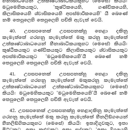
හීනාබාධයෙන් උත්කෘෂ්ටාබාධිකයකුහට (මෙසේ) කියයි:
මධුමෙහිකයකුට, ‘කුෂ්ටිකයෙහි, ගණ්ඩිකයෙහි,
කිලාසිකයෙහි ශ්වාසිකයෙහි අපස්මාරිකයෙහි’ යී බෙණේ
නම් තෙපුලෙහි තෙපුලෙහි පචිති ඇවැත් වෙයි.
40. උපසපනෙක් උපසපනක්හු හෙළා දකිනු
කැමැත්තේ ගරහනු කැමැත්තේ මකු කරනු කැමැත්තේ
උත්කෘෂ්ටාබාධයෙන් හීනාබාධිකයකුහට (මෙසේ) කියයි:
කුෂ්ඨිකයකුට ගණ්ඩිකයකුට කිලාසිකයකුට ශ්වාසිකයකුට
අපස්මාරිකයකුට ‘මධුමෙහිකයෙහි’යී බෙණේ නම්
තෙපුලෙහි තෙපුලෙහි පචිති ඇවැත් වෙයි.
41. උපසපනෙක් උපසපනක්හු හෙළා දකිනු
කැමැත්තේ ගරහනු කැමැත්තේ මකුකරනු කැමැත්තේ
උත්කෘෂ්ටාබාධයෙන් උත්කෘෂ්ටාබාධිකයකුහට (මෙසේ)
කියයි: මධුමෙහිකයකුට ‘මධුමෙහිකයෙහි’යී බෙණේ නම්
තෙපුලෙහි තෙපුලෙහි පචිති ඇවැත් වෙයි.
42. උපසපනෙක් උපසපනක්හු හෙළාදකිනු කැමැත්තේ
ගරහනු කැමැත්තේ මකු කරනු කැමැත්තේ හීනලිඞ්ගයෙන්
හීනලිඞ්ගිකයකුහට (මෙසේ) කියයි: ඉතාදිගුවකුට, ඉතා
මිට්ටකුට, ඉතා කළුවකුට ඉතා සුද්දකුට ‘ඉතා දිගුයෙහි