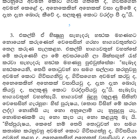
කරනුයේ අවමන් කොට ගිවිස ගත්තේ ද, ගිවිසගෙන
අවමන් කෙළේ ද, අනෙකෙකින් අනෙකක් වසා දැම්මේ ද
දැන දැන බොරු කීවේ ද, සලකුණු කොට වරද්දා පී දැ”යි.
5
3. එකල්හි ඒ භික්‍ෂූහු සැහැදරු හත්‍ථක මහණහට
නොයෙක් කරුණෙන් වෙසෙසින් ගරහා භාග්‍යවතුන්හට
තෙල කරුණ සැලකළහ. එකල්හි භාග්‍යවතුන් වහන්සේ
මේ කරුණෙහි ලා මේ අවසරයෙහි ලා බික්සඟුන් රැස්
කරවා සැහැදරු හත්‍ථක මහණහු පුළුවුත්සේක: “සැබෑද
හත්‍ථකයෙනි, තෙපි තොටුවන් හා සමග සල්ලාප කරනුවහු
අවමන් කොට ගිවිසගනිවු ද, ගිවිසගෙන අවමන් කරවු ද,
අනෙකෙකින් අනෙකක් වසාපියවු ද, දැන දැන බොරු
කියවු ද, සලකුණු කොට වරද්දාපියවු දැ”යි. සැබැවැ
භාග්‍යවතුන් වහන්සැයි. භාග්‍යවත් බුදුහු (කුලුණු සිතින්)
වෙසෙසින් ගැරහූහ: හිස් පුරුෂය, (තොප විසින් මේ කරන
ලද්ද) නොනිසි යැ නො අනුලොම් යැ නුසුදුසු යැ,
නොමහණකම් යැ නො කැප යැ නො කළයුතු මැ යි.
“හිස්පුරුෂය, කෙසේ නම් තෙපි තොටුවන් හා සමග
කතාබහ කරනුවහු අවමන් කොට ගිවිසගත්හු ද, ගිවිසපියා
අවමන් කළහු ද, අනෙකෙකින් අනෙකක් වසාපියවු ද දැන