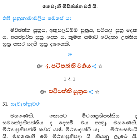
තෙවැනි මිච්ඡත්ත වර්‍ග යි.
එහි සූත්‍රනාමාවලිය මෙසේ ය:
මිච්ඡත්ත සූත්‍රය, අකුසලධම්ම සූත්‍රය, පටිපදා සූත්‍ර දෙක
ය. අසප්පුරිස සූත්‍ර දෙක ය, කුම්භ සමාධි වේදනා උත්තිය
සූත්‍ර සතර යැයි සූත්‍ර දශයෙකි.
39
4. පටිපත්ති වර්‍ගය
1. 4. 1.
පටිපත්ති සූත්‍රය
31.
සැවැත්නුවර:
මහණෙනි, තොපට මිථ්‍යාප්‍රතිපත්තිය ද
සම්‍යක්ප්‍රතිපත්තිය ද දෙසමි. එය අසවු. මහණෙනි,
මිථ්‍යාප්‍රතිපත්ති කවර යත්: මිථ්‍යාදෘෂ්ටි යැ … මිථ්‍යාසමාධි
යි. මහණෙනි මේ මිථ්‍යාප්‍රතිපදා යි කියනු ලැබෙ යි.