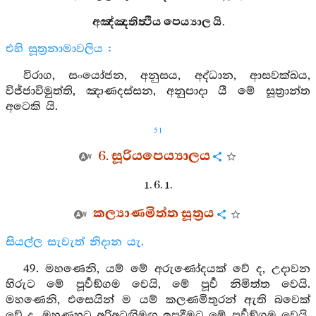
අඤ්ඤතිත්‍ථිය පෙය්‍යාල යි.
එහි සූත්‍රනාමාවලිය :
විරාග, සංයෝජන, අනුසය, අද්ධාන, ආසවක්ඛය,
විජ්ජාවිමුත්ති, ඤාණදස්සන, අනුපාදා යී මේ සූත්‍රාන්ත
අටෙකි යි.
51
6. සූරියපෙය්‍යාලය
1. 6. 1.
කල්‍යාණමිත්ත සූත්‍රය
සියල්ල සැවැත් නිදාන යැ.
49. මහණෙනි, යම් මේ අරුණෝදයක් වේ ද, උදාවන
හිරුට මේ පූර්‍වඞ්ගම වෙයි, මේ පූර්‍ව නිමිත්ත වෙයි.
මහණෙනි, එසෙයින් ම යම් කලණමිතුරන් ඇති බවෙක්
වේ ද, මහණහට අරිඅටඟිමඟ ඉපදීමට මේ පූර්‍වඞ්ගම වෙයි,