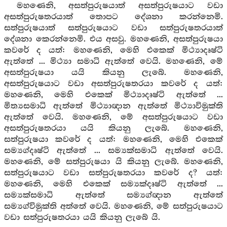
මහණෙනි, අසත්පුරුෂයාත් අසත්පුරුෂයාට වඩා
අසත්පුරුෂතරයාත් තොපට දේශනා කරන්නෙමි.
සත්පුරුෂයාත් සත්පුරුෂයාට වඩා සත්පුරුෂතරයාත්
දේශනා කෙරන්නෙමි. එය අසවු. මහණෙනි, අසත්පුරුෂයා
කවරේ ද යත්: මහණෙනි, මෙහි එකෙක් මිථ්‍යාදෘෂ්ටි
ඇත්තේ ... මිථ්‍යා සමාධි ඇත්තේ වෙයි. මහණෙනි, මේ
අසත්පුරුෂයා යයි කියනු ලැබේ. මහණෙනි,
අසත්පුරුෂයාට වඩා අසත්පුරුෂතරයා කවරේ ද යත්:
මහණෙනි, මෙහි එකෙක් මිථ්‍යාදෘෂ්ටි ඇත්තේ ...
මිත්‍යසමාධි ඇත්තේ මිථ්‍යාඥාන ඇත්තේ මිථ්‍යාවිමුක්ති
ඇත්තේ වෙයි. මහණෙනි, මේ අසත්පුරුෂයාට වඩා
අසත්පුරුෂතරයා යයි කියනු ලැබේ. මහණෙනි,
සත්පුරුෂයා කවරේ ද යත්: මහණෙනි, මෙහි එකෙක්
සම්‍යග්දෘෂ්ටි ඇත්තේ ... සම්‍යක්සමාධි ඇත්තේ වෙයි.
මහණෙනි, මේ සත්පුරුෂයා යි කියනු ලැබේ. මහණෙනි,
සත්පුරුෂයාට වඩා සත්පුරුෂතරයා කවරේ ද? යත්:
මහණෙනි, මෙහි එකෙක් සම්‍යක්දෘෂ්ටි ඇත්තේ ...
සම්‍යක්සමාධි ඇත්තේ සම්‍යග්ඥාන ඇත්තේ
සම්‍යග්විමුක්ති අත්තේ වෙයි. මහණෙනි, මේ සත්පුරුෂයාට
වඩා සත්පුරුෂතරයා යයි කියනු ලැබේ යි.