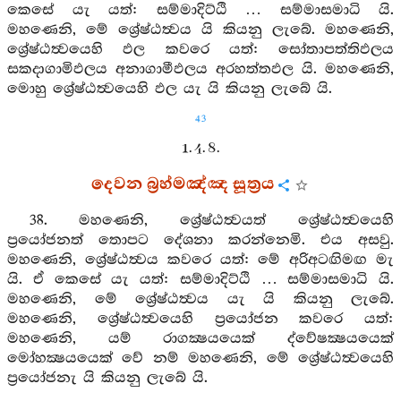
කෙසේ යැ යත්: සම්මාදිට්ඨි … සම්මාසමාධි යි.
මහණෙනි, මේ ශ්‍රේෂ්ඨත්‍වය යි කියනු ලැබේ. මහණෙනි,
ශ්‍රේෂ්ඨත්‍වයෙහි ඵල කවරෙ යත්: සෝතාපත්තිඵලය
සකදාගාමිඵලය අනාගාමීඵලය අරහත්තඵල යි. මහණෙනි,
මොහු ශ්‍රේෂ්ඨත්‍වයෙහි ඵල යැ යි කියනු ලැබේ යි.
43
1. 4. 8.
දෙවන බ්‍රහ්මඤ්ඤ සූත්‍රය
38. මහණෙනි, ශ්‍රේෂ්ඨත්‍වයත් ශ්‍රේෂ්ඨත්‍වයෙහි
ප්‍රයෝජනත් තොපට දේශනා කරන්නෙමි. එය අසවු.
මහණෙනි, ශ්‍රේෂ්ඨත්‍වය කවරෙ යත්: මේ අරිඅටඟිමඟ මැ
යි. ඒ කෙසේ යැ යත්: සම්මාදිට්ඨි … සම්මාසමාධි යි.
මහණෙනි, මේ ශ්‍රේෂ්ඨත්‍වය යැ යි කියනු ලැබේ.
මහණෙනි, ශ්‍රේෂ්ඨත්‍වයෙහි ප්‍රයෝජන කවරෙ යත්:
මහණෙනි, යම් රාගක්‍ෂයයෙක් ද්වේෂක්‍ෂයයෙක්
මෝහක්‍ෂයයෙක් වේ නම් මහණෙනි, මේ ශ්‍රේෂ්ඨත්‍වයෙහි
ප්‍රයෝජනැ යි කියනු ලැබේ යි.