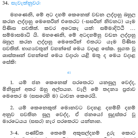
34.
සැවැත්නුවර:
මහණෙනි, මේ අට දහම් කෙනෙක් වඩන ලද්දාහු බහුල
කරන ලද්දාහු මෙතෙරින් එතෙරට (-සසරින් නිවනට) යෑම
පිණිස පවතිත්. කවර අටෙකැ යත්: සම්මාදිට්ඨි …
සම්මාසමාධි යි. මහණෙනි, මේ අටදහම්හු වඩන ලද්දාහු
බහුල කරන ලද්දාහු මෙතෙරින් එතරට යෑම පිණිස
පවතිත්. භාග්‍යවතුන් වහන්සේ මෙය වදාළ සේක. සුගත වූ
ශාස්තෲන් වහන්සේ මෙය වදාරා යළි මතු ද මෙය වදාළ
සේකි:
41
1. යම් ජන කෙනෙක් පරතෙරට යනසුලු වෙද්ද,
මිනිසුන් අතර ඔහු අල්පයහ. වැලි මේ තදන්‍ය ප්‍රජාව
මෙතෙර ම (සසරෙහි ම) ධාවන කෙරෙයි.
2. යම් කෙනෙකුත් මොනවට වදහළ දහම්හි දහම්
අනුව පවතින සුලු වෙද්ද, ඒ ජනයෝ සුදුස්තර වූ
මාරධෙයය (සසර) හැර පරතෙරට යන්නාහ.
3-4. පණ්ඩිත තෙමේ අකුසල්දහම් දුරු කොට