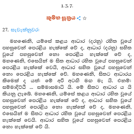
1. 3. 7.
කුම්භ සූත්‍රය
27.
සැවැත්නුවර:
මහණෙනි, යම්සේ කළය ආධාර (දරනු) රහිත වූයේ
පහසුවෙන් පෙරළිය හැක්කේ වේ ද, ආධාර (දරනු) සහිත
වූයේ පහසුවෙන් නො පෙරළිය හැක්කේ වේ ද,
මහණෙනි, එසෙයින් ම සිත ආධාර රහිත වූයේ පහසුවෙන්
පෙරළිය හැක්කේ වෙයි, ආධාර සහිත වූයේ පහසුවෙන්
නො පෙරළිය හැක්කේ වේ. මහණෙනි, සිතට ආධාරය
කිමෙක් ද යත්: මේ අරි අටඟි මඟ මැ යි. එනම්:
සම්මාදිට්ඨි ... සම්මාසමාධි යි. මේ සිතට ආධාර ය යි
කියනු ලැබේ. මහණෙනි, යම්සේ කළය ආධාර රහිත වූයේ
පහසුවෙන් පෙරළිය හැක්කේ වේ ද, ආධාර සහිත වූයේ
පහසුවෙන් පෙරළිය නො හැක්කේ වේ ද, මහණෙනි,
එසෙයින් ම සිතට ආධාර රහිත වූයේ පහසුවෙන් පෙරළිය
හැක්කේ වෙයි. ආධාර සහිත වූයේ පහසුවෙන් පෙරළිය
නො හැක්කේ වේ යි.