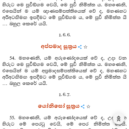
හිරුට මෙ පූර්‍වඞ්ගම වෙයි, මෙ පූර්‍ව නිමිත්ත ය. මහණෙනි,
එසෙයින් ම යම් ඥාණසම්පත්තියෙක් වේ ද, මහණහට
අරීඅටඟිමඟ ඉපදීමට මේ පූර්‍වඞ්ගම ය, මේ පූර්‍ව නිමිත්ත යි
… බහුල කෙරේ යයි.
1. 6. 6.
අප්පමාද සූත්‍රය
54. මහණෙනි, යම් අරුණෝදයෙක් වේ ද, උදා වන
හිරුට මෙ පූර්‍වඞ්ගම වෙයි, මේ පූර්‍ව නිමිත්ත ය. මහණෙනි,
එසෙයින් ම යම් අප්‍රමාදසම්පත්තියෙක් වේ ද, මහණහට
අරීඅටඟිමඟ ඉපදීමට මේ පූර්‍වඞ්ගම ය, මේ පූර්‍ව නිමිත්ත යි
… බහුල කෙරේ යයි.
1. 6. 7.
යෝනිසෝ සූත්‍රය
55. මහණෙනි, යම් අරුණෝදයෙක් වේ ද, උදා වන
හිරුට මේ පෙරටු වෙයි, මේ පෙර නිමිත්ත වෙයි.