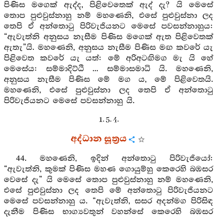
පිණිස මගෙක් ඇද්ද, පිළිවෙතෙක් ඇද් දැ? යි මෙසේ
තොප පුළුවුස්නාහු නම් මහණෙනි, එසේ පුළුවුස්නා ලද
තෙපි ඒ අන්තොටු පිරිවැජියනට මෙසේ පවසන්නාහුය:
“ඇවැත්නි අනුසය නැසීම පිණිස මගෙක් ඇත පිළිවෙතක්
ඇතැ”යි. මහණෙනි, අනුසය නැසීම පිණිස මඟ කවරේ යැ
පිළිවෙත කවරේ යැ යත්: මේ අරිඅටඟිමග මැ යි හේ
මෙසේය: සම්මාදිට්ඨි ... සම්මාසමාධි යි. මහණෙනි,
අනුසය නැසීම පිණිස මේ මග ය, මේ පිළිවෙතයි.
මහණෙනි, එසේ පුළුවුස්නා ලද තෙපි ඒ අන්තොටු
පිරිවැජියනට මෙසේ පවසන්නාහු යි.
1. 5. 4.
අද්ධාන සූත්‍රය
44. මහණෙනි, ඉදින් අන්තොටු පිරිවැජියෝ:
“ඇවැත්නි, කුමක් පිණිස මහණ ගොයුම්හු කෙරෙහි බඹසර
වෙසේ දැ” යි මෙසේ තොප පුළුවුස්නාහු නම් මහණෙනි,
එසේ පුළුවුස්නා ලද තෙපි මේ අන්තොටු පිරිවැජියනට
මෙසේ පවසන්නාහු ය. “ඇවැත්නි, සසර අදන්මග පිරිසිඳ
දැනීම පිණිස භාග්‍යවතුන් වහන්සේ කෙරෙහි බඹසර