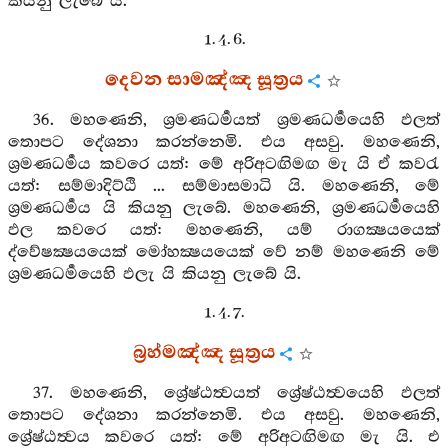
කියනු ලැබේ යි.
1. 4. 6.
දෙවන සාමඤ්ඤ සූත්‍රය
36. මහණෙනි, ශ්‍රමණධර්‍මයත් ශ්‍රමණධර්‍මයෙහි ඵලත්
තොපට දේශනා කරන්නෙමි. එය අසවු. මහණෙනි,
ශ්‍රමණධර්‍මය කවරෙ යත්: මේ අරිඅටඟිමඟ මැ යි ඒ කවරැ
යත්: සම්මාදිට්ඨි ... සම්මාසමාධි යි. මහණෙනි, මේ
ශ්‍රමණධර්‍මය යි කියනු ලැබේ. මහණෙනි, ශ්‍රමණධර්‍මයෙහි
ඵල කවරෙ යත්: මහණෙනි, යම් රාගක්‍ෂයයෙක්
ද්වේෂක්‍ෂයයෙක් මෝහක්‍ෂයයෙක් වේ නම් මහණෙනි මේ
ශ්‍රමණධර්‍මයෙහි ඵලැ යි කියනු ලැබේ යි.
1. 4. 7.
බ්‍රහ්මඤ්ඤ සූත්‍රය
37. මහණෙනි, ශ්‍රේෂ්ඨත්‍වයත් ශ්‍රේෂ්ඨත්‍වයෙහි ඵලත්
තොපට දේශනා කරන්නෙමි. එය අසවු. මහණෙනි,
ශ්‍රේෂ්ඨත්‍වය කවරෙ යත්: මේ අරිඅටඟිමඟ මැ යි. එ