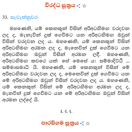
විරද්ධ සූත්‍රය
33.
සැවැත්නුවර:
මහණෙනි, යම් කෙනකුන් විසින් අරිඅටඟිමඟ වරදවන
ලද ද, මැනැවින් දුක් ගෙවීමට යන අරිඅටඟිමඟ ඔවුන්
විසින් වරදවන ලද ය. මහණෙනි, යම් කෙනකුන් විසින්
අරිඅටඟිමඟ අරඹන ලද ද, මැනෙවින් දුක් ගෙවීමට යන
අරිඅටඟිමඟ ඔවුන් විසින් අරඹන ලදී. මහණෙනි,
අරිඅටඟිමඟ කවරෙ යත්: හේ මෙසේ ය: සම්මාදිට්ඨි ...
සම්මාසමාධි යි. මහණෙනි, යම් කෙනකුන් විසින් මේ
අරිඅටඟිමඟ වරදවන ලද ද, මෙනෙවින් දුක් ගෙවීමට යන
මේ අරිඅටඟිමඟ ඔවුන් විසින් වරදවන ලද ය. මහණෙනි,
යම් කෙනකුන් විසින් මේ අරිඅටඟිමඟ අරඹන ලද ද,
මැනවින් දුක් ගෙවීමට යන මේ අරිඅටඟිමඟ ඔවුන් විසින්
අරඹන ලද්දේ යි.
1. 4. 4.
පාරඞ්ගම සූත්‍රය