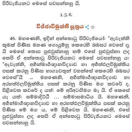
පිරිවැජියනට මෙසේ පවසන්නහු යි.
1. 5. 6.
විජ්ජාවිමුත්ති සූත්‍රය
46. මහණෙනි, ඉදින් අන්තොටු පිරිවැජියෝ: “ඇවැත්නි
කුමක් පිණිස මහණ ගොයුම්හු කෙරෙහි බඹසර වෙසේ දැ
යි මෙසේ තොප පුළුවුස්නාහු නම් එසේ පුළුවුස්නා ලද
තෙපි ඒ අන්තොටු පිරිවැජියනට මෙසේ පවසන්නහු ය:
“ඇවැත්නි, අර්‍හන්මාර්‍ගඥානවිද්‍යාව හා අර්‍හත්ඵලවිමුක්තිය
පසක් කරනු පිණිස භාග්‍යවතුන් වහන්සේ කෙරෙහි බඹසර
වෙසේ”යි ... මහණෙනි, අර්‍හන්මාර්‍ගඥානවිද්‍යාව හා
අරහත්ඵලවිමුක්තිය පසක් කරනු පිණිස මග කවරේ ද,
පිළිවෙත කවරේ ද යත්: මේ අරිඅටඟිමග මැ යි. ඒ කෙසේ
යැ යත්: සම්මාදිට්ඨි … සම්මාසමාධිය යි. මහණෙනි,
අර්‍හන්මාර්‍ගඥානවිද්‍යාව හා අරහත්ඵලවිමුක්තිය පසක් කරනු
පිණිස මේ මග ය, මේ පිළිවෙත යි. මහණෙනි, එසේ
පුළුවුස්නා ලද තෙපි ඒ අන්තොටු පිරිවැජියනට මෙසේ
පවසන්නාහු යි.