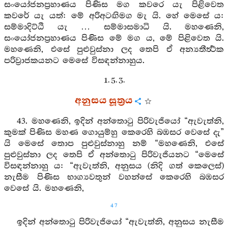
සංයෝජනප්‍රහාණය පිණිස මග කවරෙ යැ පිළිවෙත
කවරේ යැ යත්: මේ අරිඅටඟිමග මැ යි. හේ මෙසේ ය:
සම්මාදිට්ඨි යැ … සම්මාසමාධි යි. මහණෙනි,
සංයෝජනප්‍රහාණය පිණිස මේ මග ය, මේ පිළිවෙත යි.
මහණෙනි, එසේ පුළුවුස්නා ලද තෙපි ඒ අන්‍යතීර්‍ත්‍ථක
පරිව්‍රාජකයනට මෙසේ විසඳන්නාහුය.
1. 5. 3.
අනුසය සූත්‍රය
43. මහණෙනි, ඉදින් අන්තොටු පිරිවැජියෝ “ඇවැත්නි,
කුමක් පිණිස මහණ ගොයුම්හු කෙරෙහි බඹසර වෙසේ දැ”
යි මෙසේ තොප පුළුවුස්නාහු නම් “මහණෙනි, එසේ
පුළුවුස්නා ලද තෙපි ඒ අන්තොටු පිරිවැජියනට “මෙසේ
විසඳන්නාහු ය: “ඇවැත්නි, අනුසය (නිදි ගත් කෙලෙස්)
නැසීම පිණිස භාග්‍යවතුන් වහන්සේ කෙරෙහි බඹසර
වෙසේ යි. මහණෙනි,
47
ඉදින් අන්තොටු පිරිවැජියෝ “ඇවැත්නි, අනුසය නැසීම