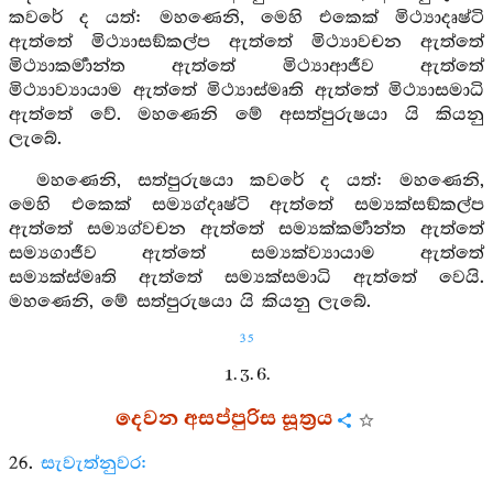
කවරේ ද යත්: මහණෙනි, මෙහි එකෙක් මිථ්‍යාදෘෂ්ටි
ඇත්තේ මිථ්‍යාසඞ්කල්ප ඇත්තේ මිථ්‍යාවචන ඇත්තේ
මිථ්‍යාකර්‍මාන්ත ඇත්තේ මිථ්‍යාආජීව ඇත්තේ
මිථ්‍යාව්‍යායාම ඇත්තේ මිථ්‍යාස්මෘති ඇත්තේ මිථ්‍යාසමාධි
ඇත්තේ වේ. මහණෙනි මේ අසත්පුරුෂයා යි කියනු
ලැබේ.
මහණෙනි, සත්පුරුෂයා කවරේ ද යත්: මහණෙනි,
මෙහි එකෙක් සම්‍යග්දෘෂ්ටි ඇත්තේ සම්‍යක්සඞ්කල්ප
ඇත්තේ සම්‍යග්වචන ඇත්තේ සම්‍යක්කර්‍මාන්ත ඇත්තේ
සම්‍යගාජීව ඇත්තේ සම්‍යක්ව්‍යායාම ඇත්තේ
සම්‍යක්ස්මෘති ඇත්තේ සම්‍යක්සමාධි ඇත්තේ වෙයි.
මහණෙනි, මේ සත්පුරුෂයා යි කියනු ලැබේ.
35
1. 3. 6.
දෙවන අසප්පුරිස සූත්‍රය
26.
සැවැත්නුවර: