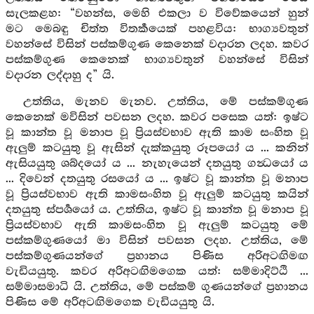
සැලකළහ: “වහන්ස, මෙහි එකලා ව විවේකයෙන් හුන්
මට මෙබඳු චිත්ත විතර්‍කයෙක් පහළවිය: භාග්‍යවතුන්
වහන්සේ විසින් පස්කම්ගුණ කෙනෙක් වදාරන ලදහ. කවර
පස්කම්ගුණ කෙනෙක් භාග්‍යවතුන් වහන්සේ විසින්
වදාරන ලද්දාහු ද” යි.
උත්තිය, මැනව මැනව. උත්තිය, මේ පස්කම්ගුණ
කෙනෙක් මවිසින් පවසන ලදහ. කවර පසෙක යත්: ඉෂ්ට
වූ කාන්ත වූ මනාප වූ ප්‍රියස්වභාව ඇති කාම සංහිත වූ
ඇලුම් කටයුතු වූ ඇසින් දැක්කයුතු රූපයෝ ය ... කනින්
ඇසියයුතු ශබ්දයෝ ය ... නැහැයෙන් දතයුතු ගන්‍ධයෝ ය
... දිවෙන් දතයුතු රසයෝ ය ... ඉෂ්ට වූ කාන්ත වූ මනාප
වූ ප්‍රියස්වභාව ඇති කාමසංහිත වූ ඇලුම් කටයුතු කයින්
දතයුතු ස්පර්‍ශයෝ ය. උත්තිය, ඉෂ්ට වූ කාන්ත වූ මනාප වූ
ප්‍රියස්වභාව ඇති කාමසංහිත වූ ඇලුම් කටයුතු මේ
පස්කම්ගුණයෝ මා විසින් පවසන ලදහ. උත්තිය, මේ
පස්කම්ගුණයන්ගේ ප්‍රහානය පිණිස අරිඅටඟිමඟ
වැඩියයුතු. කවර අරිඅටඟිමගෙක යත්: සම්මාදිට්ඨි ...
සම්මාසමාධි යි. උත්තිය, මේ පස්කම් ගුණයන්ගේ ප්‍රහානය
පිණිස මේ අරිඅටඟිමගෙක වැඩියයුතු යි.