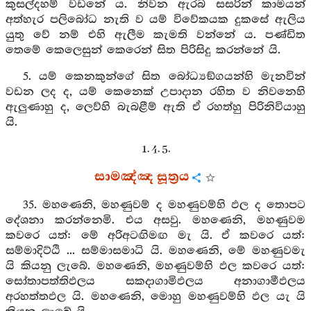
කුසල්දහම් වඩනේ ය. නිවන ඇරබ සසරින් කාමයන්
අත්හැර පලිබෝධ නැති ව යම් විවේකයක දුකසේ ඇලිය
යුතු වේ නම් එහි ඇලීම කැමති වන්නේ ය. පණ්ඩිත
තෙමේ කෙලෙසුන් කෙරෙන් සිත පිරිසිදු කරන්නේ යි.
5. යම් කෙනකුන්ගේ සිත බෝධ්‍යඞ්ගයන්හි මැනවින්
වඩන ලද ද, යම් කෙනෙක් උපාදාන රහිත ව නිවනෙහි
ඇලුණාහු ද, ලෙව්හි බැබළීම් ඇති ඒ රහත්හු පිරිනිවියාහු
යි.
1. 4. 5.
සාමඤ්ඤ සූත්‍රය
35. මහණෙනි, මහණුවම් ද මහණුවම්හි ඵල ද තොපට
දේශනා කරන්නෙමි. එය අසවු. මහණෙනි, මහණුවම
කවරෙ යත්: මේ අරිඅටඟිමඟ මැ යි. ඒ කවරෙ යත්:
සම්මාදිට්ඨි ... සම්මාසමාධි යි. මහණෙනි, මේ මහණුවමැ
යි කියනු ලැබේ. මහණෙනි, මහණුවම්හි ඵල කවරෙ යත්:
සෝතාපත්තිඵලය සකදාගාමිඵලය අනාගාමීඵලය
අරහත්තඵල යි. මහණෙනි, මොහු මහණුවම්හි ඵල යැ යි