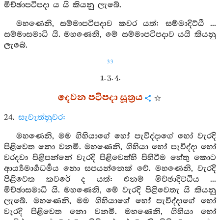
මිච්ඡාපටිපදා ය යි කියනු ලැබේ.
මහණෙනි, සම්මාපටිපදාව කවර යත්: සම්මාදිට්ඨි ...
සම්මාසමාධි යි. මහණෙනි, මේ සම්මාපටිපදාව යයි කියනු
ලැබේ.
33
1. 3. 4.
දෙවන පටිපදා සූත්‍රය
24.
සැවැත්නුවර:
මහණෙනි, මම ගිහියාගේ හෝ පැවිද්දාගේ හෝ වැරදි
පිළිවෙත නො වනමි. මහණෙනි, ගිහියා හෝ පැවිද්දා හෝ
වරදවා පිළිපන්නේ වැරදි පිළිවෙත්හි පිහිටීම හේතු කොට
ආර්‍ය්‍යමාර්‍ගධර්‍මය නො සපයන්නෙක් වේ. මහණෙනි, වැරදි
පිළිවෙත කවරේ ද යත්: එනම් මිච්ඡාදිට්ඨිය ...
මිච්ඡාසමාධි යි. මහණෙනි, මේ වැරදි පිළිවෙතැ යි කියනු
ලැබේ. මහණෙනි, මම ගිහියාගේ හෝ පැවිද්දාගේ හෝ
වැරදි පිළිවෙත නො වනමි. මහණෙනි, ගිහියා හෝ