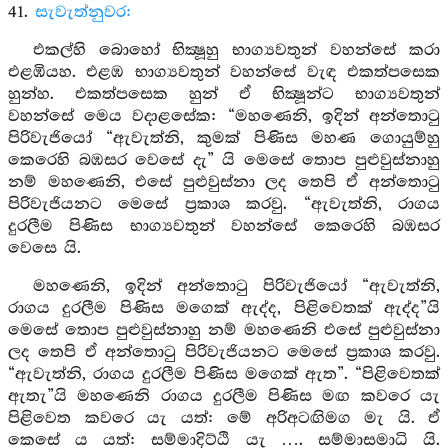
41.
සැවැත්නුවර:
එකල්හි බොහෝ භික්‍ෂූහු භාග්‍යවතුන් වහන්සේ කරා
එළඹියහ. එළඹ භාග්‍යවතුන් වහන්සේ වැඳ එකත්පසෙක
හුන්හ. එකත්පසෙක හුන් ඒ භික්‍ෂූන්ට භාග්‍යවතුන්
වහන්සේ මෙය වදාළසේක: “මහණෙනි, ඉදින් අන්තොටු
පිරිවැජියෝ “ඇවැත්නි, කුමක් පිණිස මහණ ගොයුම්හු
කෙරෙහි බඹසර වෙසේ දැ” යි මෙසේ තොප පුළුවුස්නාහු
නම් මහණෙනි, එසේ පුළුවුස්නා ලද තෙපි ඒ අන්තොටු
පිරිවැජියනට මෙසේ ප්‍රකාශ කරවු. “ඇවැත්නි, රාගය
දුරලීම පිණිස භාග්‍යවතුන් වහන්සේ කෙරෙහි බඹසර
වෙසෙ යි.
මහණෙනි, ඉදින් අන්තොටු පිරිවැජියෝ “ඇවැත්නි,
රාගය දුරලීම පිණිස මගෙක් ඇද්ද, පිළිවෙතක් ඇද්ද”යි
මෙසේ තොප පුළුවුස්නාහු නම් මහණෙනි එසේ පුළුවුස්නා
ලද තෙපි ඒ අන්තොටු පිරිවැජියනට මෙසේ ප්‍රකාශ කරවු.
“ඇවැත්නි, රාගය දුරලීම පිණිස මගෙක් ඇත”. “පිළිවෙතක්
ඇතැ”යි මහණෙනි රාගය දුරලීම පිණිස මඟ කවරෙ යැ
පිළිවෙත කවරෙ යැ යත්: මේ අරිඅටඟිමග මැ යි. ඒ
කෙසේ ය යත්: සම්මාදිට්ඨි යැ …. සම්මාසමාධි යි.