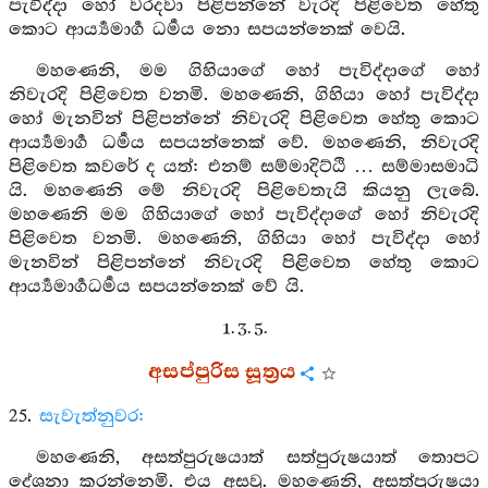
පැවිද්දා හෝ වරදවා පිළිපන්නේ වැරදි පිළිවෙත හේතු
කොට ආර්‍ය්‍යමාර්‍ග ධර්‍මය නො සපයන්නෙක් වෙයි.
මහණෙනි, මම ගිහියාගේ හෝ පැවිද්දාගේ හෝ
නිවැරදි පිළිවෙත වනමි. මහණෙනි, ගිහියා හෝ පැවිද්දා
හෝ මැනවින් පිළිපන්නේ නිවැරදි පිළිවෙත හේතු කොට
ආර්‍ය්‍යමාර්‍ග ධර්‍මය සපයන්නෙක් වේ. මහණෙනි, නිවැරදි
පිළිවෙත කවරේ ද යත්: එනම් සම්මාදිට්ඨි … සම්මාසමාධි
යි. මහණෙනි මේ නිවැරදි පිළිවෙතැයි කියනු ලැබේ.
මහණෙනි මම ගිහියාගේ හෝ පැවිද්දාගේ හෝ නිවැරදි
පිළිවෙත වනමි. මහණෙනි, ගිහියා හෝ පැවිද්දා හෝ
මැනවින් පිළිපන්නේ නිවැරදි පිළිවෙත හේතු කොට
ආර්‍ය්‍යමාර්‍ගධර්‍මය සපයන්නෙක් වේ යි.
1. 3. 5.
අසප්පුරිස සූත්‍රය
25.
සැවැත්නුවර:
මහණෙනි, අසත්පුරුෂයාත් සත්පුරුෂයාත් තොපට
දේශනා කරන්නෙමි. එය අසවු. මහණෙනි, අසත්පුරුෂයා