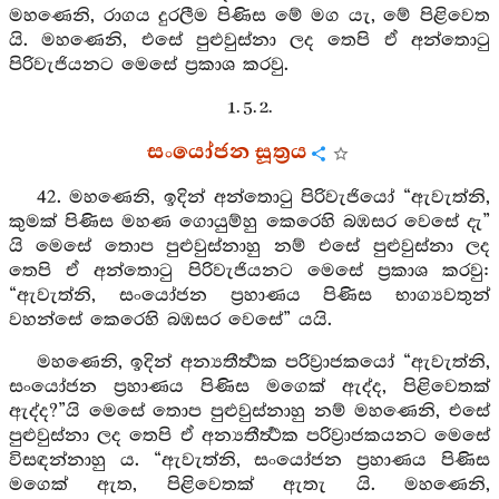
මහණෙනි, රාගය දුරලීම පිණිස මේ මග යැ, මේ පිළිවෙත
යි. මහණෙනි, එසේ පුළුවුස්නා ලද තෙපි ඒ අන්තොටු
පිරිවැජියනට මෙසේ ප්‍රකාශ කරවු.
1. 5. 2.
සංයෝජන සූත්‍රය
42. මහණෙනි, ඉදින් අන්තොටු පිරිවැජියෝ “ඇවැත්නි,
කුමක් පිණිස මහණ ගොයුම්හු කෙරෙහි බඹසර වෙසේ දැ”
යි මෙසේ තොප පුළුවුස්නාහු නම් එසේ පුළුවුස්නා ලද
තෙපි ඒ අන්තොටු පිරිවැජියනට මෙසේ ප්‍රකාශ කරවු:
“ඇවැත්නි, සංයෝජන ප්‍රහාණය පිණිස භාග්‍යවතුන්
වහන්සේ කෙරෙහි බඹසර වෙසේ” යයි.
මහණෙනි, ඉදින් අන්‍යතීර්‍ත්‍ථක පරිව්‍රාජකයෝ “ඇවැත්නි,
සංයෝජන ප්‍රහාණය පිණිස මගෙක් ඇද්ද, පිළිවෙතක්
ඇද්ද?”යි මෙසේ තොප පුළුවුස්නාහු නම් මහණෙනි, එසේ
පුළුවුස්නා ලද තෙපි ඒ අන්‍යතීර්‍ත්‍ථක පරිව්‍රාජකයනට මෙසේ
විසඳන්නාහු ය. “ඇවැත්නි, සංයෝජන ප්‍රහාණය පිණිස
මගෙක් ඇත, පිළිවෙතක් ඇතැ යි. මහණෙනි,