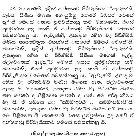
48. මහණෙනි, ඉදින් අන්තොටු පිරිවැජියෝ “ඇවැත්නි,
කුමක් පිණිස මහණ ගොයුම්හු කෙරේ බඹසර වෙසේ
දැ?”යි මෙසේ තොප පුළුවුස්නාහු නම් මහණෙනි, එසේ
පුළුවුස්නා ලද තෙපි ඒ අන්තොටු පිරිවැජියනට මෙසේ
පවසන්නාහු ය: “ඇවැත්නි, උපාදාන රහිත වැ පිරිනිවීම
පිණිස භාග්‍යවතුන් වහන්සේ කෙරෙහි බඹසර වෙසේ”යි,
මහණෙනි, ඉදින් අන්තොටු පිරිවැජියෝ “ඇවැත්නි,
උපාදාන රහිත ව පිරිනිවීම පිණිස මගෙක් ඇද්ද,
පිළිවෙතෙක් ඇද්දැ”යි මෙසේ තොප පුළුවුස්නාහු නම්
මහණෙනි, එසේ පුළුවුස්නා ලද තෙපි ඒ අන්තොටු
පිරිවැජියනට මෙසේ පවසන්නාහු ය: “ඇවැත්නි, උපාදාන
රහිත වැ පිරිනිවීමට පිණිස මගෙක් ඇත. පිළිවෙතෙක්
ඇතැ යි. මහණෙනි, උපාදාන රහිත වැ පිරිනිවීම පිණිස
මඟ කවරේ ද පිළිවෙත කවරේ ද යත්: මේ අරිඅටඟිමග
මැ යි. ඒ මෙසේ යැ: “සම්මාදිට්ඨි … සම්මාසමාධි”යි.
මහණෙනි, උපාදාන රහිත වැ පිරිනිවීම පිණිස මේ මග ය,
මේ පිළිවෙත යි. මහණෙනි, එසේ පුළුවුස්නා ලද තෙපි ඒ
අන්තොටු පිරිවැජියනට මෙසේ පවසන්නහු යි.
(සියල්ල සැවත නිදාන කොට ඇත)