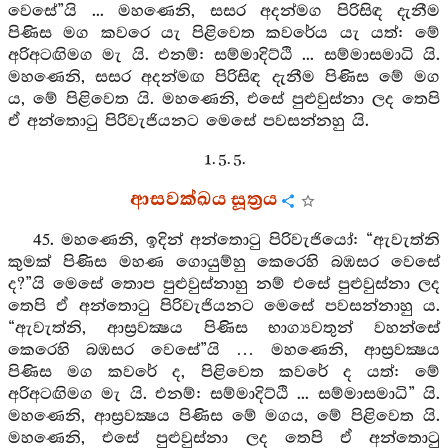
වෙසේ”යි ... මහණෙනි, සසර අදන්මග පිරිසිඳ දැනීම
පිණිස මග කවරෙ යැ පිළිවෙත කවරේය යැ යත්: මේ
අරිඅටඟිමග මැ යි. එනම්: සම්මාදිට්ඨි ... සම්මාසමාධි යි.
මහණෙනි, සසර අදන්මඟ පිරිසිඳ දැනීම පිණිස මේ මග
ය, මේ පිළිවෙත යි. මහණෙනි, එසේ පුළුවුස්නා ලද තෙපි
ඒ අන්තොටු පිරිවැජියනට මෙසේ පවසන්නහු යි.
1. 5. 5.
ආසවක්ඛය සූත්‍රය
45. මහණෙනි, ඉදින් අන්තොටු පිරිවැජියෝ: “ඇවැත්නි
කුමක් පිණිස මහණ ගොයුම්හු කෙරෙහි බඹසර වෙසේ
ද?”යි මෙසේ තොප පුළුවුස්නාහු නම් එසේ පුළුවුස්නා ලද
තෙපි ඒ අන්තොටු පිරිවැජියනට මෙසේ පවසන්නාහු ය.
“ඇවැත්නි, ආස්‍රවක්‍ෂය පිණිස භාග්‍යවතුන් වහන්සේ
කෙරෙහි බඹසර වෙසේ”යි … මහණෙනි, ආස්‍රවක්‍ෂය
පිණිස මග කවරේ ද, පිළිවෙත කවරේ ද යත්: මේ
අරිඅටඟිමග මැ යි. එනම්: සම්මාදිට්ඨි ... සම්මාසමාධි” යි.
මහණෙනි, ආස්‍රවක්‍ෂය පිණිස මේ මගය, මේ පිළිවෙත යි.
මහණෙනි, එසේ පුළුවුස්නා ලද තෙපි ඒ අන්තොටු