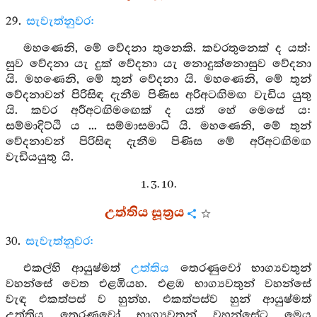
29.
සැවැත්නුවර:
මහණෙනි, මේ වේදනා තුනෙකි. කවරතුනෙක් ද යත්:
සුව වේදනා යැ දුක් වේදනා යැ නොදුක්නොසුව වේදනා
යි. මහණෙනි, මේ තුන් වේදනා යි. මහණෙනි, මේ තුන්
වේදනාවන් පිරිසිඳ දැනීම පිණිස අරිඅටඟිමඟ වැඩිය යුතු
යි. කවර අරීඅටඟිමඟෙක් ද යත් හේ මෙසේ ය:
සම්මාදිට්ඨි ය ... සම්මාසමාධි යි. මහණෙනි, මේ තුන්
වේදනාවන් පිරිසිඳ දැනීම පිණිස මේ අරිඅටඟිමඟ
වැඩියයුතු යි.
1. 3. 10.
උත්තිය සූත්‍රය
30.
සැවැත්නුවර:
එකල්හි ආයුෂ්මත්
උත්තිය
තෙරණුවෝ භාග්‍යවතුන්
වහන්සේ වෙත එළඹියහ. එළඹ භාග්‍යවතුන් වහන්සේ
වැඳ එකත්පස් ව හුන්හ. එකත්පස්ව හුන් ආයුෂ්මත්
උත්තිය තෙරණුවෝ භාග්‍යවතුන් වහන්සේට මෙය