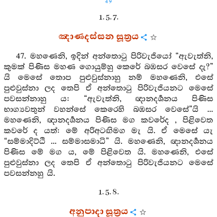
49
1. 5. 7.
ඤාණදස්සන සූත්‍රය
47. මහණෙනි, ඉදින් අන්තොටු පිරිවැජියෝ “ඇවැත්නි,
කුමක් පිණිස මහණ ගොයුම්හු කෙරේ බඹසර වෙසේ දැ?”
යි මෙසේ තොප පුළුවුස්නාහු නම් මහණෙනි, එසේ
පුළුවුස්නා ලද තෙපි ඒ අන්තොටු පිරිවැජියනට මෙසේ
පවසන්නාහු ය: “ඇවැත්නි, ඥානදර්‍ශනය පිණිස
භාග්‍යවතුන් වහන්සේ කෙරෙහි බඹසර වෙසේ”යි ...
මහණෙනි, ඥානදර්‍ශනය පිණිස මග කවරේද , පිළිවෙත
කවරේ ද යත්: මේ අරිඅටඟිමග මැ යි. ඒ මෙසේ යැ
“සම්මාදිට්ඨි ... සම්මාසමාධි” යි. මහණෙනි, ඥානදර්‍ශනය
පිණිස මේ මග ය, මේ පිළිවෙත යි. මහණෙනි, එසේ
පුළුවුස්නා ලද තෙපි ඒ අන්තොටු පිරිවැජියනට මෙසේ
පවසන්නහු යි.
1. 5. 8.
අනුපාදා සූත්‍රය