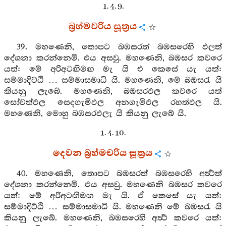
1. 4. 9.
බ්‍රහ්මචරිය සූත්‍රය
39. මහණෙනි, තොපට බඹසරත් බඹසරෙහි ඵලත්
දේශනා කරන්නෙමි. එය අසවු. මහණෙනි, බඹසර කවරෙ
යත්: මේ අරිඅටඟිමඟ මැ යි එ කෙසේ යැ යත්:
සම්මාදිට්ඨි … සම්මාසමාධි යි. මහණෙනි, මේ බඹසරැ යි
කියනු ලැබේ. මහණෙනි, බඹසරඵල කවරෙ යත්
සෝවත්ඵල සෙදගැමිඵල අනගැමිඵල රහත්ඵල යි.
මහණෙනි, මොහු බඹසරඵලැ යි කියනු ලැබේ යි.
1. 4. 10.
දෙවන බ්‍රහ්මචරිය සූත්‍රය
40. මහණෙනි, තොපට බඹසරත් බඹසරෙහි අර්‍ත්‍ථත්
දේශනා කරන්නෙමි. එය අසවු. මහණෙනි බඹසර කවරෙ
යත්: මේ අරිඅටඟිමඟ මැ යි. ඒ කෙසේ යැ යත්:
සම්මාදිට්ඨි … සම්මාසමාධි යි. මහණෙනි මේ බඹසරැ යි
කියනු ලැබේ. මහණෙනි, බඹසරෙහි අර්‍ත්‍ථ කවරෙ යත්: