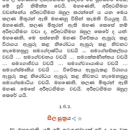
මේ පූර්‍ව නිමිත්ත වෙයි. මහණෙනි, අරිඅටඟිමඟ
වඩන්නේය අරිඅටඟිමඟ බහුල කරන්නේ ය යන මෙය
කලණ මිතුරන් ඇති මහණහු විසින් කැමති වියයුතු යි.
මහණෙනි, කලණ මිතුරන් ඇති මහණ කෙසේ නම්
අරිඅටඟිමඟ වඩා ද, අරිඅටඟිමඟ බහුල කෙරේ ද යත්:
මහණෙනි, මෙ සස්නෙහි මහණ විවේකය ඇසුරු කළ
විරාගය ඇසුරු කළ නිරෝධය ඇසුරු කළ නිවනට
නැමෙනසුලු සම්‍යග්දෘෂ්ටිය වඩයි ... සම්‍යග්සඞ්කල්පය
වඩයි … සම්‍යග්වචනය වඩයි … සම්‍යක්කර්‍මාන්තය වඩයි
… සම්‍යගාජීවය වඩයි … සම්‍යග්ව්‍යායාමය වඩයි …
සම්‍යග්ස්මෘතිය වඩයි … විවේකය ඇසුරුකළ විරාගය
ඇසුරු කළ නිරෝධය ඇසුරු කළ නිවනට නැමෙනසුලු
සම්‍යග්සමාධිය වඩයි. මහණෙනි, කලණ මිතුරන් ඇති
මහණ මෙසේ අරීඅටඟිමඟ වඩයි. අරීඅටඟිමඟ බහුල
කෙරේ යයි.
1. 6. 2.
සීල සූත්‍රය