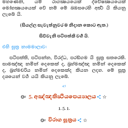
මහණෙනි, යම් රාගක්‍ෂයයෙක් ද්වේෂක්‍ෂයයෙක්
මෝහක්‍ෂයයෙක් වේ නම් මේ බඹසරෙහි අර්‍ත්‍ථ යි කියනු
ලැබේ යි.
(සියල්ල සැවැත්නුවර ම නිදාන කොට ඇත.)
සිව්වැනි පටිපත්ති වර්‍ග යි.
එහි සූත්‍ර නාමමාලාව:
පටිපත්ති, පටිපන්න, විරද්ධ, පරඞ්ගම යි සූත්‍ර සතරෙකි.
සාමඤ්ඤ නමින් දෙකෙක් ද, බ්‍රහ්මඤ්ඤ නමින් දෙකෙක්
ද, බ්‍රහ්මචරිය නමින් දෙකෙක්ද කියන ලදහ. මේ සූත්‍ර
දශයෙන් වර්‍ග යයි කියනු ලැබේ.
45
5. අඤ්ඤතිත්‍ථියපෙය්‍යාලය
1. 5. 1.
විරාග සූත්‍රය