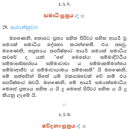
1. 3. 8.
සමාධි සූත්‍රය
28.
සැවැත්නුවර:
මහණෙනි, තොපට ප්‍රත්‍ය සහිත පිරිවර සහිත ආර්‍ය්‍ය වූ
සම්‍යක් සමාධිය දේශනා කරන්නෙමි. එය අසවු.
මහණෙනි, සප්‍රත්‍යය සපරිෂ්කාර ආර්‍ය්‍ය සම්‍යක් සමාධිය
කවරේ ද යත්: “හේ මෙසේය: සම්මාදිට්ඨිය
සම්මාසඞ්කප්පය සම්මාවාචා ය සම්මාකම්මන්තය
සම්මාආජීව ය සම්මාවායාමය සම්මාසති” යි මහණෙනි,
මේ සත්අඟින් සිතේ යම් එකඟබවෙක් වේ නම් එය
සපරිෂ්කාර බවයි. මහණෙනි, මේ ආර්‍ය්‍ය සම්‍යක්සමාධිය
මෙසේ ප්‍රත්‍යය සහිත ය යි දු මෙසේ පිරිවර සහිත ය යි දු
කියනු ලැබේ යි.
37
1. 3. 9.
වේදනා සූත්‍රය