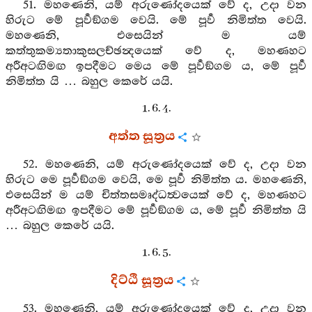
51. මහණෙනි, යම් අරුණෝදයෙක් වේ ද, උදා වන
හිරුට මේ පූර්‍වඞ්ගම වෙයි. මේ පූර්‍ව නිමිත්ත වෙයි.
මහණෙනි, එසෙයින් ම යම්
කත්තුකම්‍යතාකුසලච්ඡන්‍දයෙක් වේ ද, මහණහට
අරීඅටඟිමඟ ඉපදීමට මෙය මේ පූර්‍වඞ්ගම ය, මේ පූර්‍ව
නිමිත්ත යි … බහුල කෙරේ යයි.
1. 6. 4.
අත්ත සූත්‍රය
52. මහණෙනි, යම් අරුණෝදයෙක් වේ ද, උදා වන
හිරුට මෙ පූර්‍වඞ්ගම වෙයි, මෙ පූර්‍ව නිමිත්ත ය. මහණෙනි,
එසෙයින් ම යම් චිත්තසමෘද්ධත්‍වයෙක් වේ ද, මහණහට
අරීඅටඟිමඟ ඉපදීමට මේ පූර්‍වඞ්ගම ය, මේ පූර්‍ව නිමිත්ත යි
… බහුල කෙරේ යයි.
1. 6. 5.
දිට්ඨි සූත්‍රය
53. මහණෙනි, යම් අරුණෝදයෙක් වේ ද, උදා වන