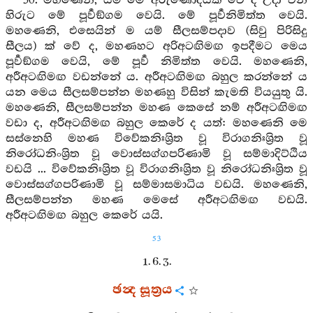
50. මහණෙනි, යම් මේ අරුණෝදයක් වේ ද උදා වන
හිරුට මේ පූර්‍වඞ්ගම වෙයි. මේ පූර්‍වනිමිත්ත වෙයි.
මහණෙනි, එසෙයින් ම යම් සීලසම්පදාව (සිවු පිරිසිදු
සීලය) ක් වේ ද, මහණහට අරිඅටඟිමඟ ඉපදීමට මෙය
පූර්‍වඞ්ගම වෙයි, මේ පූර්‍ව නිමිත්ත වෙයි. මහණෙනි,
අරීඅටඟිමඟ වඩන්නේ ය. අරීඅටඟිමඟ බහුල කරන්නේ ය
යන මෙය සීලසම්පන්න මහණහු විසින් කැමති වියයුතු යි.
මහණෙනි, සීලසම්පන්න මහණ කෙසේ නම් අරීඅටඟිමඟ
වඩා ද, අරීඅටඟිමඟ බහුල කෙරේ ද යත්: මහණෙනි මෙ
සස්නෙහි මහණ විවේකනිඃශ්‍රිත වූ විරාගනිඃශ්‍රිත වූ
නිරෝධනිංශ්‍රිත වූ වොස්සග්ගපරිණාමි වූ සම්මාදිට්ඨිය
වඩයි ... විවේකනිඃශ්‍රිත වූ විරාගනිඃශ්‍රිත වූ නිරෝධනිඃශ්‍රිත වූ
වොස්සග්ගපරිණාමි වූ සම්මාසමාධිය වඩයි. මහණෙනි,
සීලසම්පන්න මහණ මෙසේ අරීඅටඟිමඟ වඩයි.
අරීඅටඟිමඟ බහුල කෙරේ යයි.
53
1. 6. 3.
ඡන්‍ද සූත්‍රය