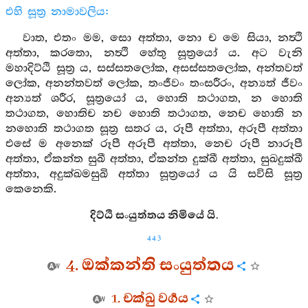
එහි සූත්‍ර නාමාවලිය:
වාත, එතං මම, සො අත්තා, නො ච මෙ සියා, නත්‍ථි
අත්තා, කරතො, නත්‍ථි හේතු සූත්‍රයෝ ය. අට වැනි
මහාදිට්ඨි සූත්‍ර ය, සස්සතලෝක, අසස්සතලෝක, අන්තවත්
ලෝක, අනන්තවත් ලෝක, තංජීවං තංසරීරං, අන්‍යත් ජීවං
අන්‍යත් ශරීර, සූත්‍රයෝ ය, හොති තථාගත, න හොති
තථාගත, හොතිච නච හොති තථාගත, නෙච හොති න
නහොති තථාගත සූත්‍ර සතර ය, රූපී අත්තා, අරූපී අත්තා
එසේ ම අනෙක් රූපී අරූපී අත්තා, නෙච රූපී නාරූපී
අත්තා, ඒකන්ත සුඛී අත්තා, ඒකන්ත දුක්ඛී අත්තා, සුඛදුක්ඛී
අත්තා, අදුක්ඛමසුඛි අත්තා සූත්‍රයෝ ය යි සවිසි සූත්‍ර
කෙනෙකි.
දිට්ඨි සංයුත්තය නිමියේ යි.
443
4. ඔක්කන්ති සංයුත්තය
1. චක්ඛු වර්‍ගය