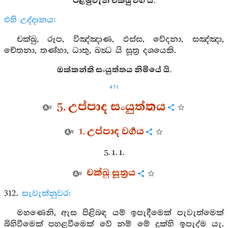
පළමුවැනි චක්ඛු වර්‍ග යි.
එහි උද්දානය:
චක්ඛු, රූප, විඤ්ඤාණ, ඵස්ස, වේදනා, සඤ්ඤා,
චේතනා, තණ්හා, ධාතු, ඛන්‍ධ යි සූත්‍ර දශයෙකි.
ඔක්කන්ති සංයුත්තය නිමියේ යි.
451
5. උප්පාද සංයුත්තය
1. උප්පාද වර්‍ගය
5. 1. 1.
චක්ඛු සූත්‍රය
312.
සැවැත්නුවර:
මහණෙනි, ඇස පිළිබඳ යම් ඉපැදීමෙක් පැවැත්මෙක්
බිහිවීමෙක් පහළවීමෙක් වේ නම් මේ දුක්හි ඉපැද්ම යැ.