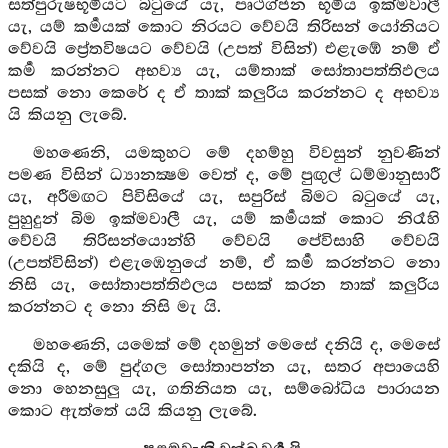
සත්පුරුෂභූමියට බටුයේ යැ, පෘථග්ජන භූමිය ඉක්මවාලී
යැ, යම් කර්‍මයක් කොට නිරයට වේවයි තිරිසන් යෝනියට
වේවයි ප්‍රේතවිෂයට වේවයි (උපත් විසින්) එළැඹේ නම් ඒ
කර්‍ම කරන්නට අභව්‍ය යැ, යම්තාක් සෝතාපත්තිඵලය
පසක් නො කෙරේ ද ඒ තාක් කලුරිය කරන්නට ද අභව්‍ය
යි කියනු ලැබේ.
මහණෙනි, යමකුහට මේ දහම්හු විවසුන් නුවණින්
පමණ විසින් ධ්‍යානක්‍ෂම වෙත් ද, මේ පුඟුල් ධම්මානුසාරී
යැ, අරීමඟට පිවිසියේ යැ, සපුරිස් බිමට බටුයේ යැ,
පුහුදුන් බිම ඉක්මවාලී යැ, යම් කර්‍මයක් කොට නිරෑහි
වේවයි තිරිසන්යොන්හි වේවයි පේවිසාහි වේවයි
(උපත්විසින්) එළැඹෙනුයේ නම්, ඒ කර්‍ම කරන්නට නො
නිසි යැ, සෝතාපත්තිඵලය පසක් කරන තාක් කලුරිය
කරන්නට ද නො නිසි මැ යි.
මහණෙනි, යමෙක් මේ දහමුන් මෙසේ දනියි ද, මෙසේ
දකියි ද, මේ පුද්ගල සෝතාපන්න යැ, සතර අපායෙහි
නො හෙනසුලු යැ, ගතිනියත යැ, සම්බෝධිය පාරායන
කොට ඇත්තේ යයි කියනු ලැබේ.