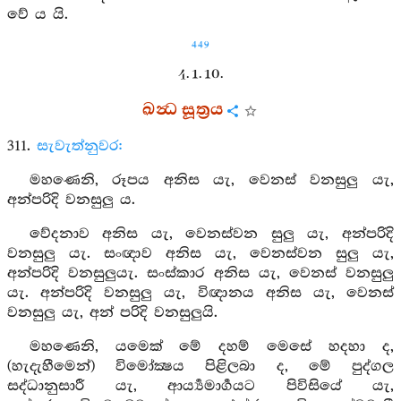
වේ ය යි.
449
4. 1. 10.
ඛන්‍ධ සූත්‍රය
311.
සැවැත්නුවර:
මහණෙනි, රූපය අනිස යැ, වෙනස් වනසුලු යැ,
අන්පරිදි වනසුලු ය.
වේදනාව අනිස යැ, වෙනස්වන සුලු යැ, අන්පරිදි
වනසුලු යැ. සංඥාව අනිස යැ, වෙනස්වන සුලු යැ,
අන්පරිදි වනසුලුයැ. සංස්කාර අනිස යැ, වෙනස් වනසුලු
යැ. අන්පරිදි වනසුලු යැ, විඥානය අනිස යැ, වෙනස්
වනසුලු යැ, අන් පරිදි වනසුලුයි.
මහණෙනි, යමෙක් මේ දහම් මෙසේ හදහා ද,
(හැදැහීමෙන්) විමෝක්‍ෂය පිළිලබා ද, මේ පුද්ගල
සද්ධානුසාරී යැ, ආර්‍ය්‍යමාර්‍ගයට පිවිසියේ යැ,