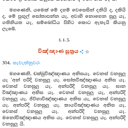
මහණෙනි, යමෙක් මේ දහම් වෙසෙසින් දනියි ද, දකියි
ද, මේ පුඟුල් සෝතාපන්න යැ, අවාහි නොහෙන සුලු යැ,
ගතිනියත යැ, සම්බෝධිය පිහිට කොට ඇතැයි කියනු
ලැබේ.
4. 1. 3.
විඤ්ඤාණ සූත්‍රය
304.
සැවැත්නුවර:
මහණෙනි, චක්ඛුවිඤ්ඤාණය අනිසයැ. වෙනස් වනසුලු
යැ ‘අන් පරිදි වනසුලු යැ. සෝතවිඤ්ඤාණය අනිස යැ.
වෙනස් වනසුලු යැ. අන්පරිදි වනසුලු යැ. ඝාන
විඤ්ඤාණය අනිස යැ. වෙනස් වනසුලු යැ, අන්පරිදි
වනසුලු යැ. ජිව්හාවිඤ්ඤාණය අනිස යැ, වෙනස් වනසුලු
යැ. අන්පරිදි වනසුලු යැ. කායවිඤ්ඤාණය අනිස යැ,
වෙනස් වනසුලු යැ. අන්පරිදි වනසුලු යැ.
මනෝවිඤ්ඤාණය අනිස යැ. වෙනස් වනසුලු යැ. අන්පරිදි
වනසුලු යි.