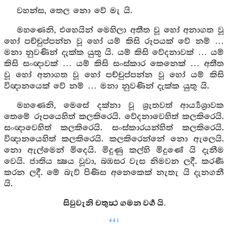
වහන්ස, තෙල නො වේ මැ යි.
මහණෙනි, එහෙයින් මෙහිලා අතීත වූ හෝ අනාගත වූ
හෝ පච්චුප්පන්න වූ හෝ යම් කිසි රූපයක් වේ නම් …
මනා නුවණින් දැක්ක යුතු යි. යම් කිසි වේදනාවක් … යම්
කිසි සංඥාවක් … යම් කිසි සංස්කාර කෙනෙක් … අතීත
වූ හෝ අනාගත වූ හෝ පච්චුප්පන්න වූ හෝ යම් කිසි
විඥානයෙක් වේ නම් … මනා නුවණින් දැක්ක යුතු යි.
මහණෙනි, මෙසේ දක්නා වූ ශ්‍රැතවත් ආර්‍ය්‍යශ්‍රාවක
තෙමේ රූපයෙහිත් කලකිරෙයි. වේදනාවෙහිත් කලකිරෙයි.
සංඥාවෙහිත් කලකිරෙයි. සංස්කාරයන්හිත් කලකිරෙයි.
විඥානයෙහිත් කලකිරෙයි. කලකිරෙන්නේ නො ඇලෙයි.
නො ඇල්මෙන් මිදෙයි. මිදුණු කල්හි මිදුණේ යි දැනීම
වෙයි. ජාතිය ක්‍ෂය වූවා, බඹසර වැස නිමවන ලදී. කරණී
කරන ලදී. මේ බැව් පිණිස අනෙකෙක් නැතැ යි දැනගනී
යි.
සිවුවැනි චතුත්‍ථ ගමන වර්‍ග යි.
441