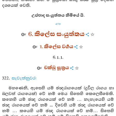
දශයෙක් වෙති.
උප්පාද සංයුත්තය නිමියේ යි.
459
6. කිලේස සංයුත්තය
1. කිලේස වර්‍ගය
6. 1. 1.
චක්ඛු සූත්‍රය
322.
සැවැත්නුවර:
මහණෙනි, ඇසෙහි යම් ඡන්‍දරාගයෙක් (දුර්‍වල රාගය හා
බලවත් රාගයෙක්) වේ නම් මෙය සිතෙහි කෙලෙසීමෙකි.
කනෙහි යම් ඡන්‍ද රාගයෙක් වේ නම් … නැහැයෙහි යම්
ඡන්‍ද රාගයෙක් වේ නම් ... දිවෙහි යම් ඡන්‍ද රාගයෙක් වේ
නම් … කයෙහි යම් ඡන්‍ද රාගයෙක් වේ නම්… සිතෙහි