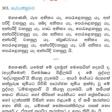
303.
සැවැත්නුවර:
මහණෙනි, රූප අනිත්‍ය යැ, පෙරැළෙනසුලු යැ, අන්
පරිදි වනසුලු යැ. ශබ්ද අනිත්‍ය යැ, පෙරැළෙනසුලු යැ,
අන්පරිදි වනසුලු යැ. ගන්‍ධ අනිත්‍ය යැ, පෙරැළෙනසුලු යැ,
අන්පරිදිවනසුලු යැ. රස අනිත්‍ය යැ, පෙරැළෙනසුලු යැ,
අන්පරිදි වනසුලු යැ. ස්ප්‍රෂ්ටව්‍යය අනිත්‍ය යැ,
පෙරැළෙනසුලු යැ. අන්පරිදිවනසුලු යැ. ධර්‍ම අනිත්‍ය යැ,
පෙරැළෙනසුලු යැ අන්පරිදි වනසුලු යි.
445
මහණෙනි, යමෙක් මේ දහමුන් මෙසෙයින් හදහයි ද,
(හැදහීමෙන්) විමෝක්‍ෂය පිළිලබයි ද මේ පුද්ගල
‘සද්ධානුසාරී’යි කියනු ලැබෙයි … ආර්‍ය්‍ය මාර්‍ගයට බැසගත්
සත්පුරුෂ භූමියට පිවිසි පෘථග්ජන භූමිය ඉක්මැ වූ මේ
පුද්ගල ‘ධම්මානුසාරී’ යි කියනු ලැබෙයි. යම් කර්‍මයක්
කොට නිරයට හෝ තිරිසන් යෝනියට හෝ ප්‍රේතවිෂයට
හෝ (උත්පත්ති විසින්) නො එළැඹේ ද ඒ කර්‍ම කරන්නට
නො නිසි යැ. යම්තාක් සෝතාපත්තිඵලය පසක් නො
කෙරේ ද, ඒතාක් කලුරිය කරන්නට ද නො නිසි මැ යි.