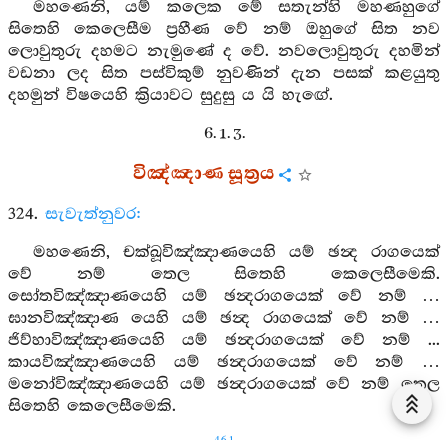
මහණෙනි, යම් කලෙක මේ සතැන්හි මහණහුගේ
සිතෙහි කෙලෙසීම ප්‍රහීණ වේ නම් ඔහුගේ සිත නව
ලොවුතුරු දහමට නැමුණේ ද වේ. නවලොවුතුරු දහමින්
වඩනා ලද සිත පස්විකුම් නුවණින් දැන පසක් කළයුතු
දහමුන් විෂයෙහි ක්‍රියාවට සුදුසු ය යි හැඟේ.
6. 1. 3.
විඤ්ඤාණ සූත්‍රය
324.
සැවැත්නුවර:
මහණෙනි, චක්ඛූවිඤ්ඤාණයෙහි යම් ඡන්‍ද රාගයෙක්
වේ නම් තෙල සිතෙහි කෙලෙසීමෙකි.
සෝතවිඤ්ඤාණයෙහි යම් ඡන්‍දරාගයෙක් වේ නම් …
ඝානවිඤ්ඤාණ යෙහි යම් ඡන්‍ද රාගයෙක් වේ නම් …
ජිව්හාවිඤ්ඤාණයෙහි යම් ඡන්‍දරාගයෙක් වේ නම් ...
කායවිඤ්ඤාණයෙහි යම් ඡන්‍දරාගයෙක් වේ නම් …
මනෝවිඤ්ඤාණයෙහි යම් ඡන්‍දරාගයෙක් වේ නම් තෙල
සිතෙහි කෙලෙසීමෙකි.
461