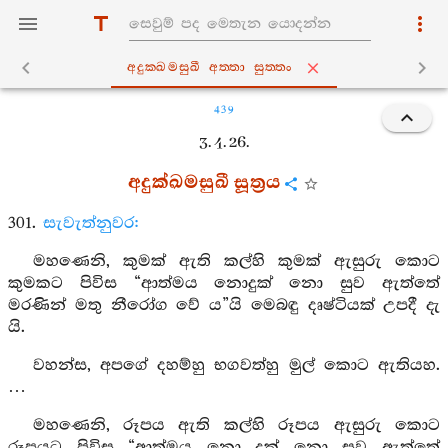
අදුක‍්ඛමසුඛී අත‍්තා සුත‍්තං
439
3. 4. 26.
අදුක්ඛමසුඛී සූත්‍රය
301.
සැවැත්නුවර:
මහණෙනි, කුමක් ඇති කල්හි කුමක් ඇසුරු කොට
කුමකට පිවිස “ආත්මය නොදුක් නො සුව ඇත්තේ
මරණින් මතු නීරෝග වේ ය”යි මෙබඳු දෘෂ්ටියක් උපදී දැ
යි.
වහන්ස, අපගේ දහම්හු භගවත්හු මුල් කොට ඇතියහ.
…
මහණෙනි, රූපය ඇති කල්හි රූපය ඇසුරු කොට
රූපයට පිවිස “ආත්මය නො දුක් නො සුව ඇත්තේ