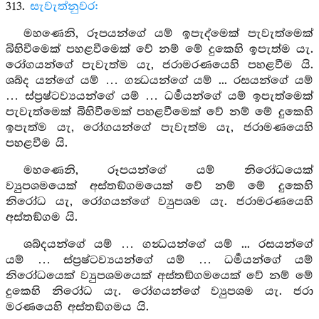
313.
සැවැත්නුවර:
මහණෙනි, රූපයන්ගේ යම් ඉපැද්මෙක් පැවැත්මෙක්
බිහිවීමෙක් පහළවීමෙක් වේ නම් මේ දුකෙහි ඉපැත්ම යැ.
රෝගයන්ගේ පැවැත්ම යැ, ජරාමරණයෙහි පහළවීම යි.
ශබ්ද යන්ගේ යම් … ගන්‍ධයන්ගේ යම් ... රසයන්ගේ යම්
… ස්ප්‍රෂ්ටව්‍යයන්ගේ යම් … ධර්‍මයන්ගේ යම් ඉපැත්මෙක්
පැවැත්මෙක් බිහිවීමෙක් පහළවීමෙක් වේ නම් මේ දුකෙහි
ඉපැත්ම යැ, රෝගයන්ගේ පැවැත්ම යැ, ජරාමණයෙහි
පහළවීම යි.
මහණෙනි, රූපයන්ගේ යම් නිරෝධයෙක්
ව්‍යුපශමයෙක් අස්තඞ්ගමයෙක් වේ නම් මේ දුකෙහි
නිරෝධ යැ, රෝගයන්ගේ ව්‍යුපශම යැ. ජරාමරණයෙහි
අස්තඞ්ගම යි.
ශබ්දයන්ගේ යම් … ගන්‍ධයන්ගේ යම් ... රසයන්ගේ
යම් … ස්ප්‍රෂ්ටව්‍යයන්ගේ යම් … ධර්‍මයන්ගේ යම්
නිරෝධයෙක් ව්‍යුපශමයෙක් අස්තඞ්ගමයෙක් වේ නම් මේ
දුකෙහි නිරෝධ යැ. රෝගයන්ගේ ව්‍යුපශම යැ. ජරා
මරණයෙහි අස්තඞ්ගමය යි.