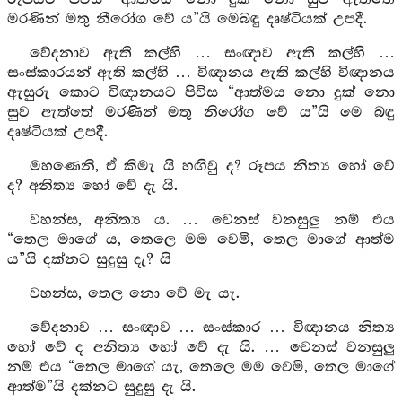
මරණින් මතු නීරෝග වේ ය”යි මෙබඳු දෘෂ්ටියක් උපදී.
වේදනාව ඇති කල්හි … සංඥාව ඇති කල්හි …
සංස්කාරයන් ඇති කල්හි … විඥානය ඇති කල්හි විඥානය
ඇසුරු කොට විඥානයට පිවිස “ආත්මය නො දුක් නො
සුව ඇත්තේ මරණින් මතු නිරෝග වේ ය”යි මෙ බඳු
දෘෂ්ටියක් උපදී.
මහණෙනි, ඒ කිමැ යි හඟිවු ද? රූපය නිත්‍ය හෝ වේ
ද? අනිත්‍ය හෝ වේ දැ යි.
වහන්ස, අනිත්‍ය ය. … වෙනස් වනසුලු නම් එය
“තෙල මාගේ ය, තෙලෙ මම වෙමි, තෙල මාගේ ආත්ම
ය”යි දක්නට සුදුසු දැ? යි
වහන්ස, තෙල නො වේ මැ යැ.
වේදනාව … සංඥාව … සංස්කාර … විඥානය නිත්‍ය
හෝ වේ ද අනිත්‍ය හෝ වේ දැ යි. … වෙනස් වනසුලු
නම් එය “තෙල මාගේ යැ, තෙලෙ මම වෙමි, තෙල මාගේ
ආත්ම”යි දක්නට සුදුසු දැ යි.