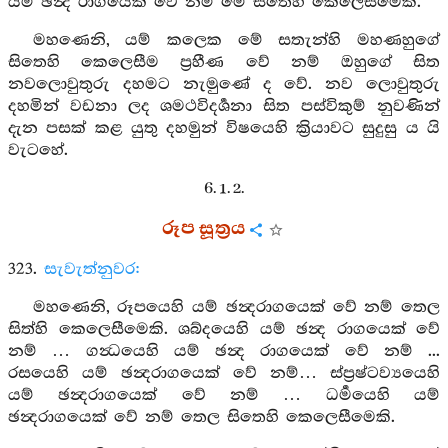
යම් ඡන්‍ද රාගයෙක් වේ නම් මේ සිතෙහි කෙලෙසීමෙකි.
මහණෙනි, යම් කලෙක මේ සතැන්හි මහණහුගේ
සිතෙහි කෙලෙසීම ප්‍රහීණ වේ නම් ඔහුගේ සිත
නවලොවුතුරු දහමට නැමුණේ ද වේ. නව ලොවුතුරු
දහමින් වඩනා ලද ශමථවිදර්‍ශනා සිත පස්විකුම් නුවණින්
දැන පසක් කළ යුතු දහමුන් විෂයෙහි ක්‍රියාවට සුදුසු ය යි
වැටහේ.
6. 1. 2.
රූප සූත්‍රය
323.
සැවැත්නුවර:
මහණෙනි, රූපයෙහි යම් ඡන්‍දරාගයෙක් වේ නම් තෙල
සිත්හි කෙලෙසීමෙකි. ශබ්දයෙහි යම් ඡන්‍ද රාගයෙක් වේ
නම් … ගන්‍ධයෙහි යම් ඡන්‍ද රාගයෙක් වේ නම් ...
රසයෙහි යම් ඡන්‍දරාගයෙක් වේ නම්… ස්ප්‍රෂ්ටව්‍යයෙහි
යම් ඡන්‍දරාගයෙක් වේ නම් … ධර්‍මයෙහි යම්
ඡන්‍දරාගයෙක් වේ නම් තෙල සිතෙහි කෙලෙසීමෙකි.