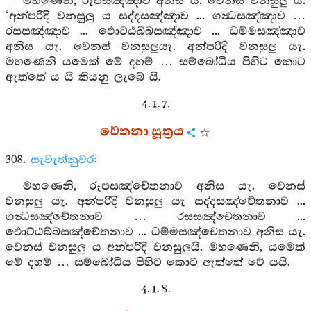
මහණෙනි, රූපසඤ්ඤාව අනිස ය. වෙනස් වනසුලු ය.
‘අන්පරිදි වනසුලු ය සද්දසඤ්ඤාව ... ගන්‍ධසඤ්ඤාව …
රසසඤ්ඤාව ... ඵොට්ඨබ්බසඤ්ඤාව ... ධම්මසඤ්ඤාව
අනිස යැ. වෙනස් වනසුලුයැ. අන්පරිදි වනසුලු යැ.
මහණෙනි යමෙක් මේ දහම් … සම්බෝධිය පිහිට කොට
ඇත්තේ ය යි කියනු ලැබේ යි.
4. 1. 7.
චේතනා සූත්‍රය
308.
සැවැත්නුවර:
මහණෙනි, රූපසඤ්චේතනාව අනිස යැ. වෙනස්
වනසුලු යැ. අන්පරිදි වනසුලු යැ සද්දසඤ්චේතනාව ...
ගන්‍ධසඤ්චේතනාව … රසසඤ්චෙතනාව ...
ඵොට්ඨබ්බසඤ්චේතනාව ... ධම්මසඤ්චෙතනාව අනිස යැ.
වෙනස් වනසුලු ය අන්පරිදි වනසුලුයි. මහණෙනි, යමෙක්
මේ දහම් … සම්බෝධිය පිහිට කොට ඇත්තේ වේ යයි.
4. 1. 8.