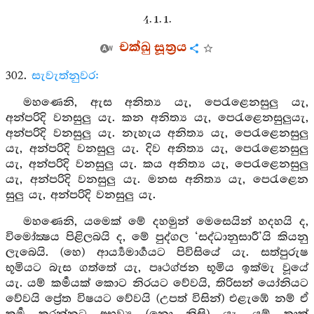
4. 1. 1.
චක්ඛු සූත්‍රය
302.
සැවැත්නුවර:
මහණෙනි, ඇස අනිත්‍ය යැ, පෙරැළෙනසුලු යැ,
අන්පරිදි වනසුලු යැ. කන අනිත්‍ය යැ, පෙරැළෙනසුලුයැ,
අන්පරිදි වනසුලු යැ. නැහැය අනිත්‍ය යැ, පෙරැළෙනසුලු
යැ, අන්පරිදි වනසුලු යැ. දිව අනිත්‍ය යැ, පෙරැළෙනසුලු
යැ, අන්පරිදි වනසුලු යැ. කය අනිත්‍ය යැ, පෙරැළෙනසුලු
යැ, අන්පරිදි වනසුලු යැ. මනස අනිත්‍ය යැ, පෙරැළෙන
සුලු යැ, අන්පරිදි වනසුලු යැ.
මහණෙනි, යමෙක් මේ දහමුන් මෙසෙයින් හදහයි ද,
විමෝක්‍ෂය පිළිලබයි ද, මේ පුද්ගල ‘සද්ධානුසාරී’යි කියනු
ලැබෙයි. (හෙ) ආර්‍ය්‍යමාර්‍ගයට පිවිසියේ යැ. සත්පුරුෂ
භූමියට බැස ගත්තේ යැ, පෘථග්ජන භූමිය ඉක්මැ වූයේ
යැ. යම් කර්‍මයක් කොට නිරයට වේවයි, තිරිසන් යෝනියට
වේවයි ප්‍රේත විෂයට වේවයි (උපත් විසින්) එළැඹේ නම් ඒ