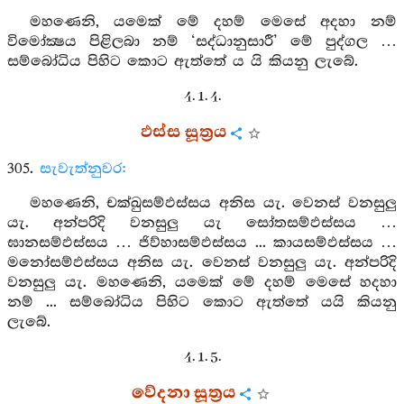
මහණෙනි, යමෙක් මේ දහම් මෙසේ අදහා නම්
විමෝක්‍ෂය පිළිලබා නම් ‘සද්ධානුසාරී’ මේ පුද්ගල …
සම්බෝධිය පිහිට කොට ඇත්තේ ය යි කියනු ලැබේ.
4. 1. 4.
ඵස්ස සූත්‍රය
305.
සැවැත්නුවර:
මහණෙනි, චක්ඛුසම්ඵස්සය අනිස යැ. වෙනස් වනසුලු
යැ. අන්පරිදි වනසුලු යැ සෝතසම්ඵස්සය …
ඝානසම්ඵස්සය … ජිව්හාසම්ඵස්සය ... කායසම්ඵස්සය …
මනෝසම්ඵස්සය අනිස යැ. වෙනස් වනසුලු යැ. අන්පරිදි
වනසුලු යැ. මහණෙනි, යමෙක් මේ දහම් මෙසේ හදහා
නම් ... සම්බෝධිය පිහිට කොට ඇත්තේ යයි කියනු
ලැබේ.
4. 1. 5.
වේදනා සූත්‍රය