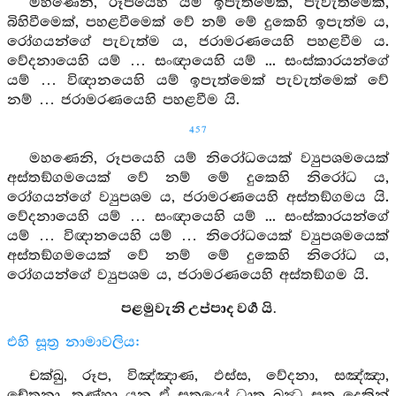
මහණෙනි, රූපයෙහි යම් ඉපැත්මෙක්, පැවැත්මෙක්,
බිහිවීමෙක්, පහළවීමෙක් වේ නම් මේ දුකෙහි ඉපැත්ම ය,
රෝගයන්ගේ පැවැත්ම ය, ජරාමරණයෙහි පහළවීම ය.
වේදනායෙහි යම් … සංඥායෙහි යම් ... සංස්කාරයන්ගේ
යම් … විඥානයෙහි යම් ඉපැත්මෙක් පැවැත්මෙක් වේ
නම් … ජරාමරණයෙහි පහළවීම යි.
457
මහණෙනි, රූපයෙහි යම් නිරෝධයෙක් ව්‍යුපශමයෙක්
අස්තඞ්ගමයෙක් වේ නම් මේ දුකෙහි නිරෝධ ය,
රෝගයන්ගේ ව්‍යුපශම ය, ජරාමරණයෙහි අස්තඞ්ගමය යි.
වේදනායෙහි යම් … සංඥායෙහි යම් ... සංස්කාරයන්ගේ
යම් … විඥානයෙහි යම් … නිරෝධයෙක් ව්‍යුපශමයෙක්
අස්තඞ්ගමයෙක් වේ නම් මේ දුකෙහි නිරෝධ ය,
රෝගයන්ගේ ව්‍යුපශම ය, ජරාමරණයෙහි අස්තඞ්ගම යි.
පළමුවැනි උප්පාද වර්‍ග යි.
එහි සූත්‍ර නාමාවලිය:
චක්ඛු, රූප, විඤ්ඤාණ, ඵස්ස, වේදනා, සඤ්ඤා,
චේතනා, තණ්හා යන ඒ සූත්‍රයෝ ධාතු ඛන්‍ධ සූත්‍ර දෙකින්