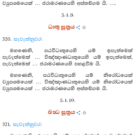
ව්‍යුපශමයෙක් … ජරාමරණයෙහි අස්තඞ්ගම යි. ….
5. 1. 9.
ධාතු සූත්‍රය
320.
සැවැත්නුවර:
මහණෙනි, පඨවීධාතුයෙහි යම් ඉපැත්මෙක්
පැවැත්මෙක් … විඤ්ඤාණධාතුයෙහි යම් ඉපැත්මෙක්,
පැවැත්මෙක් … ජරාමරණයෙහි පහළවීම යි.
මහණෙනි, පඨවීධාතුයෙහි යම් නිරෝධයෙක්
ව්‍යුපශමයෙක් … විඤ්ඤාණධාතුයෙහි යම් නිරෝධයෙක්
ව්‍යුපශමයෙක් … ජරාමරණයෙහි අස්තඞ්ගම යි.
5. 1. 10.
ඛන්‍ධ සූත්‍රය
321.
සැවැත්නුවර: