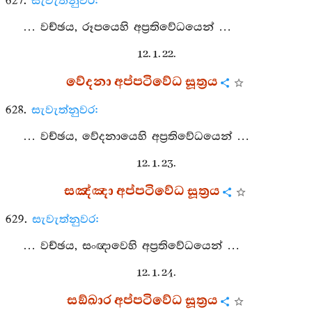
627.
සැවැත්නුවර:
… වච්ඡය, රූපයෙහි අප්‍රතිවේධයෙන් …
12. 1. 22.
වේදනා අප්පටිවේධ සූත්‍රය
628.
සැවැත්නුවර:
… වච්ඡය, වේදනායෙහි අප්‍රතිවේධයෙන් …
12. 1. 23.
සඤ්ඤා අප්පටිවේධ සූත්‍රය
629.
සැවැත්නුවර:
… වච්ඡය, සංඥාවෙහි අප්‍රතිවේධයෙන් …
12. 1. 24.
සඞ්ඛාර අප්පටිවේධ සූත්‍රය