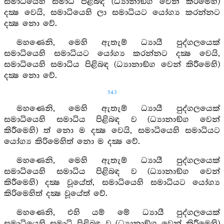
සමාධියෙහි සමාධි පිළිබඳ (ධ්‍යානාඞ්ග වෙන් කිරීමෙහි)
දක්‍ෂ වෙයි, සමාධියෙහි ලා සමාධියට යෝග්‍ය කරන්නට
දක්‍ෂ නො වේ.
මහණෙනි, මෙහි ඇතැම් ධ්‍යායී පුද්ගලයෙක්
සමාධියෙහි සමාධියට යෝග්‍ය කරන්නට දක්‍ෂ වෙයි,
සමාධියෙහි සමාධිය පිළිබඳ (ධ්‍යානාඞ්ග වෙන් කිරීමෙහි)
දක්‍ෂ නො වේ.
543
මහණෙනි, මෙහි ඇතැම් ධ්‍යායී පුද්ගලයෙක්
සමාධියෙහි සමාධිය පිළිබඳ ව (ධ්‍යානාඞ්ග වෙන්
කිරීමෙහි) ත් නො ම දක්‍ෂ වෙයි, සමාධියෙහි සමාධියට
යෝග්‍ය කිරිමෙහිත් නො ම දක්‍ෂ වේ.
මහණෙනි, මෙහි ඇතැම් ධ්‍යායී පුද්ගලයෙක්
සමාධියෙහි සමාධිය පිළිබඳ ව (ධ්‍යානාඞ්ග වෙන්
කිරීමෙහි) දක්‍ෂ වූයේත්, සමාධියෙහි සමාධියට යෝග්‍ය
කිරිමෙහිත් දක්‍ෂ වූයේත් වේ.
මහණෙනි, එහි යම් මේ ධ්‍යායී පුද්ගලයෙක්
සමාධියෙහි සමාධි පිළිබඳ ව (ධ්‍යානාඞ්ග වෙන් කිරීමෙහි)