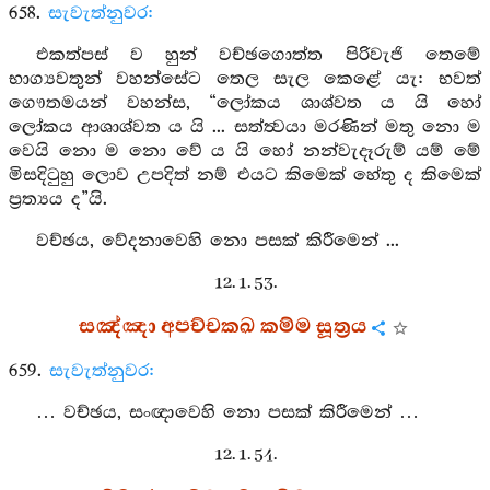
658.
සැවැත්නුවර:
එකත්පස් ව හුන් වච්ඡගොත්ත පිරිවැජි තෙමේ
භාග්‍යවතුන් වහන්සේට තෙල සැල කෙළේ යැ: භවත්
ගෞතමයන් වහන්ස, “ලෝකය ශාශ්වත ය යි හෝ
ලෝකය ආශාශ්වත ය යි ... සත්ත්‍වයා මරණින් මතු නො ම
වෙයි නො ම නො වේ ය යි හෝ නන්වැදෑරුම් යම් මේ
මිසදිටුහු ලොව උපදිත් නම් එයට කිමෙක් හේතු ද කිමෙක්
ප්‍රත්‍යය ද”යි.
වච්ඡය, වේදනාවෙහි නො පසක් කිරීමෙන් ...
12. 1. 53.
සඤ්ඤා අපච්චකඛ කම්ම සූත්‍රය
659.
සැවැත්නුවර:
… වච්ඡය, සංඥාවෙහි නො පසක් කිරීමෙන් …
12. 1. 54.