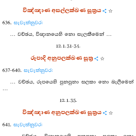
විඤ්ඤාණ අසල්ලක්ඛණ සූත්‍රය
636.
සැවැත්නුවර:
… වච්ඡය, විඥානයෙහි නො සැලකීමෙන් …
12. 1. 31-34.
රූපාදි අනුපලක්ඛණ සූත්‍ර
637-640.
සැවැත්නුවර:
… වච්ඡය, රූපයෙහි පුනපුනා සලකා නො බැලීමෙන්
…
12. 1. 35.
විඤ්ඤාණ අනුපලක්ඛණ සූත්‍රය
641.
සැවැත්නුවර: