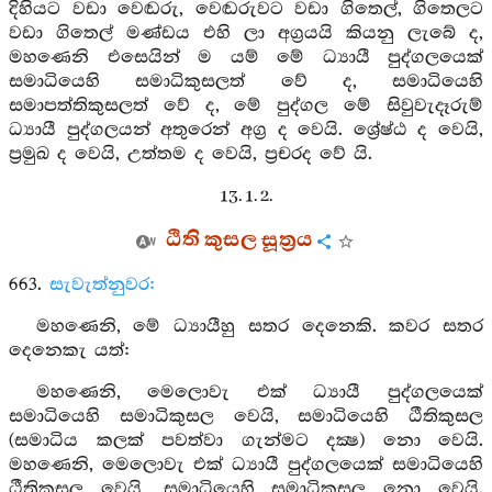
දිහියට වඩා වෙඬරු, වෙඬරුවට වඩා ගිතෙල්, ගිතෙලට
වඩා ගිතෙල් මණ්ඩය එහි ලා අග්‍රයයි කියනු ලැබේ ද,
මහණෙනි එසෙයින් ම යම් මේ ධ්‍යායී පුද්ගලයෙක්
සමාධියෙහි සමාධිකුසලත් වේ ද, සමාධියෙහි
සමාපත්තිකුසලත් වේ ද, මේ පුද්ගල මේ සිවුවැදෑරුම්
ධ්‍යායී පුද්ගලයන් අතුරෙන් අග්‍ර ද වෙයි. ශ්‍රේෂ්ඨ ද වෙයි,
ප්‍රමුඛ ද වෙයි, උත්තම ද වෙයි, ප්‍රචරද වේ යි.
13. 1. 2.
ඨිති කුසල සූත්‍රය
663.
සැවැත්නුවර:
මහණෙනි, මේ ධ්‍යායීහු සතර දෙනෙකි. කවර සතර
දෙනෙකැ යත්:
මහණෙනි, මෙලොවැ එක් ධ්‍යායී පුද්ගලයෙක්
සමාධියෙහි සමාධිකුසල වෙයි, සමාධියෙහි ඨීතිකුසල
(සමාධිය කලක් පවත්වා ගැන්මට දක්‍ෂ) නො වෙයි.
මහණෙනි, මෙලොවැ එක් ධ්‍යායී පුද්ගලයෙක් සමාධියෙහි
ඨීතිකුසල වෙයි, සමාධියෙහි සමාධිකුසල නො වෙයි.