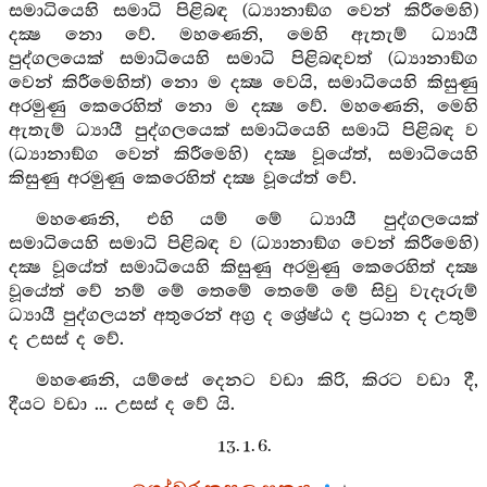
සමාධියෙහි සමාධි පිළිබඳ (ධ්‍යානාඞ්ග වෙන් කිරීමෙහි)
දක්‍ෂ නො වේ. මහණෙනි, මෙහි ඇතැම් ධ්‍යායී
පුද්ගලයෙක් සමාධියෙහි සමාධි පිළිබඳවත් (ධ්‍යානාඞ්ග
වෙන් කිරීමෙහිත්) නො ම දක්‍ෂ වෙයි, සමාධියෙහි කිසුණු
අරමුණු කෙරෙහිත් නො ම දක්‍ෂ වේ. මහණෙනි, මෙහි
ඇතැම් ධ්‍යායී පුද්ගලයෙක් සමාධියෙහි සමාධි පිළිබඳ ව
(ධ්‍යානාඞ්ග වෙන් කිරීමෙහි) දක්‍ෂ වූයේත්, සමාධියෙහි
කිසුණු අරමුණු කෙරෙහිත් දක්‍ෂ වූයේත් වේ.
මහණෙනි, එහි යම් මේ ධ්‍යායී පුද්ගලයෙක්
සමාධියෙහි සමාධි පිළිබඳ ව (ධ්‍යානාඞ්ග වෙන් කිරීමෙහි)
දක්‍ෂ වූයේත් සමාධියෙහි කිසුණු අරමුණු කෙරෙහිත් දක්‍ෂ
වූයේත් වේ නම් මේ තෙමේ තෙමේ මේ සිවු වැදෑරුම්
ධ්‍යායී පුද්ගලයන් අතුරෙන් අග්‍ර ද ශ්‍රේෂ්ඨ ද ප්‍රධාන ද උතුම්
ද උසස් ද වේ.
මහණෙනි, යම්සේ දෙනට වඩා කිරි, කිරට වඩා දී,
දීයට වඩා ... උසස් ද වේ යි.
13. 1. 6.