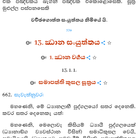
එක පඤ්චකය බැගින් පඤ්චක එකොළොසෙකි. සූත්‍ර
මුළුල්ල පස්පනසෙකි
වච්ඡගොත්ත සංයුත්තය නිමියේ යි.
539
13. ඣාන සංයුත්තය
1. ඣාන වර්‍ගය
13. 1. 1.
සමාපත්ති කුසල සූත්‍රය
662.
සැවැත්නුවර:
මහණෙනි, මේ ධ්‍යානලාභී පුද්ගලයෝ සතර දෙනෙකි.
කවර සතර දෙනෙකැ යත්:
මහණෙනි, මෙලොවැ කිසියම් ධ්‍යායී පුද්ගලයෙක්
(ධ්‍යානාඞ්ග ව්‍යවස්ථාන විසින්) සමාධිකුසල වෙයි,