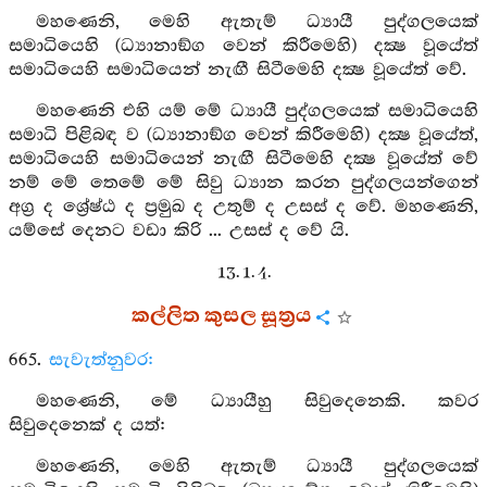
මහණෙනි, මෙහි ඇතැම් ධ්‍යායී පුද්ගලයෙක්
සමාධියෙහි (ධ්‍යානාඞ්ග වෙන් කිරීමෙහි) දක්‍ෂ වූයේත්
සමාධියෙහි සමාධියෙන් නැඟී සිටීමෙහි දක්‍ෂ වූයේත් වේ.
මහණෙනි එහි යම් මේ ධ්‍යායී පුද්ගලයෙක් සමාධියෙහි
සමාධි පිළිබඳ ව (ධ්‍යානාඞ්ග වෙන් කිරීමෙහි) දක්‍ෂ වූයේත්,
සමාධියෙහි සමාධියෙන් නැඟී සිටීමෙහි දක්‍ෂ වූයේත් වේ
නම් මේ තෙමේ මේ සිවු ධ්‍යාන කරන පුද්ගලයන්ගෙන්
අග්‍ර ද ශ්‍රේෂ්ඨ ද ප්‍රමුඛ ද උතුම් ද උසස් ද වේ. මහණෙනි,
යම්සේ දෙනට වඩා කිරි ... උසස් ද වේ යි.
13. 1. 4.
කල්ලිත කුසල සූත්‍රය
665.
සැවැත්නුවර:
මහණෙනි, මේ ධ්‍යායීහු සිවුදෙනෙකි. කවර
සිවුදෙනෙක් ද යත්:
මහණෙනි, මෙහි ඇතැම් ධ්‍යායී පුද්ගලයෙක්