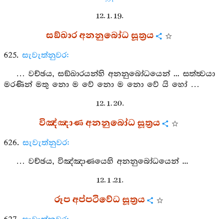
531
12. 1. 19.
සඞ්ඛාර අනනුබෝධ සූත්‍රය
625.
සැවැත්නුවර:
… වච්ඡය, සඞ්ඛාරයන්හි අනනුබෝධයෙන් ... සත්ත්‍වයා
මරණින් මතු නො ම වේ නො ම නො වේ යි හෝ …
12. 1. 20.
විඤ්ඤාණ අනනුබෝධ සූත්‍රය
626.
සැවැත්නුවර:
… වච්ඡය, විඤ්ඤාණයෙහි අනනුබෝධයෙන් ...
12. 1 .21.
රූප අප්පටිවේධ සූත්‍රය