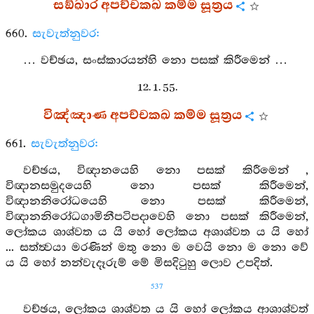
සඞ්ඛාර අපච්චකඛ කම්ම සූත්‍රය
660.
සැවැත්නුවර:
… වච්ඡය, සංස්කාරයන්හි නො පසක් කිරීමෙන් …
12. 1. 55.
විඤ්ඤාණ අපච්චකඛ කම්ම සූත්‍රය
661.
සැවැත්නුවර:
වච්ඡය, විඥානයෙහි නො පසක් කිරීමෙන් ,
විඥානසමුදයෙහි නො පසක් කිරීමෙන්,
විඥානනිරෝධයෙහි නො පසක් කිරීමෙන්,
විඥානනිරෝධගාමිනීපටිපදාවෙහි නො පසක් කිරීමෙන්,
ලෝකය ශාශ්වත ය යි හෝ ලෝකය අශාශ්වත ය යි හෝ
... සත්ත්‍වයා මරණින් මතු නො ම වෙයි නො ම නො වේ
ය යි හෝ නන්වැදෑරුම් මේ මිසදිටුහු ලොව උපදිත්.
537
වච්ඡය, ලෝකය ශාශ්වත ය යි හෝ ලෝකය ආශාශ්වත්