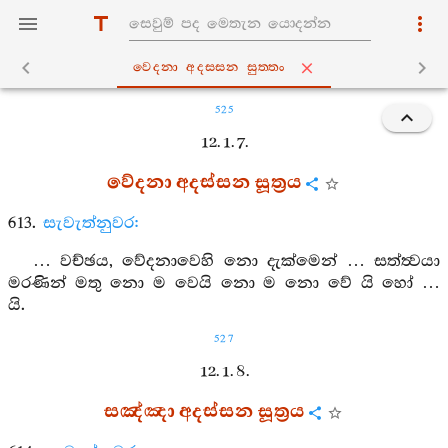
වෙදනා අදස‍්සන සුත‍්තං
525
12. 1. 7.
වේදනා අදස්සන සූත්‍රය
613.
සැවැත්නුවර:
… වච්ඡය, වේදනාවෙහි නො දැක්මෙන් … සත්ත්‍වයා
මරණින් මතු නො ම වෙයි නො ම නො වේ යි හෝ …
යි.
527
12. 1. 8.
සඤ්ඤා අදස්සන සූත්‍රය