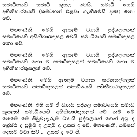
සමාධියෙහි සමාධි කුසල වෙයි. සමාධි යෙහි
අභිනීහාරයෙහි (කමටහන් එළවා ගැනීමෙහි දක්‍ෂ) නො
වේ.
මහණෙනි, මෙහි ඇතැම් ධ්‍යායී පුද්ගලයෙක්
සමාධියෙහි අභිනීහාරකුසල වෙයි. සමාධියෙහි සමාධිකුසල
නො වේ.
මහණෙනි, මෙහි ඇතැම් ධ්‍යායී පුද්ගලයෙක්
සමාධියෙහි නො ම සමාධිකුසලත් සමාධියෙහි නො ම
අභිනීහාරකුසලත් වේ.
මහණෙනි, මෙහි ඇතැම් ධ්‍යාන කරනසුල්ලෙක්
සමාධියෙහි සමාධිකුසලත් සමාධියෙහි අභිනීහාරකුසලත්
වේ.
මහණෙනි, එහි යම් ඒ ධ්‍යායී පුද්ගල සමාධියෙහි සමාධි
කුසලත් සමාධියෙහි අභිනීහාරකුසලත් වේ නම් මේ
තෙමේ මේ සිවුවැදෑරුම් ධ්‍යායී පුද්ගලයන් ගෙන් අග්‍ර ද
ශ්‍රේෂ්ඨ ද ප්‍රමුඛ ද උතුම් ද උසස් ද වේ. මහණෙනි, යම්සේ
දෙනට වඩා කිරි ... උසස් ද වේ යි.