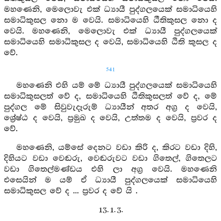
මහණෙනි, මෙලොවැ එක් ධ්‍යායී පුද්ගලයෙක් සමාධියෙහි
සමාධිකුසල නො ම වෙයි. සමාධියෙහි ඨීතිකුසල නො ද
වෙයි. මහණෙනි, මෙලොවැ එක් ධ්‍යායී පුද්ගලයෙක්
සමාධියෙහි සමාධිකුසල ද වෙයි, සමාධියෙහි ඨිති කුසල ද
වේ.
541
මහණෙනි එහි යම් මේ ධ්‍යායී පුද්ගලයෙක් සමාධියෙහි
සමාධිකුසලත් වේ ද, සමාධියෙහි ඨිතිකුසලත් වේ ද, මේ
පුද්ගල මේ සිවුවැදෑරුම් ධ්‍යායීන් අතර අග්‍ර ද වෙයි,
ශ්‍රේෂ්ඨ ද වෙයි, ප්‍රමුඛ ද වෙයි, උත්තම ද වෙයි, ප්‍රවර ද
වේ.
මහණෙනි, යම්සේ දෙනට වඩා කිරි ද, කිරට වඩා දිහි,
දිහියට වඩා වෙඬරු, වෙඬරුවට වඩා ගිතෙල්, ගිතෙලට
වඩා ගිතෙල්මණ්ඩය එහි ලා අග්‍ර වෙයි. මහණෙනි
එසෙයින් ම යම් ඒ ධ්‍යායී පුද්ගලයෙක් සමාධියෙහි
සමාධිකුසල වේ ද ... ප්‍රවර ද වේ යි .
13. 1. 3.