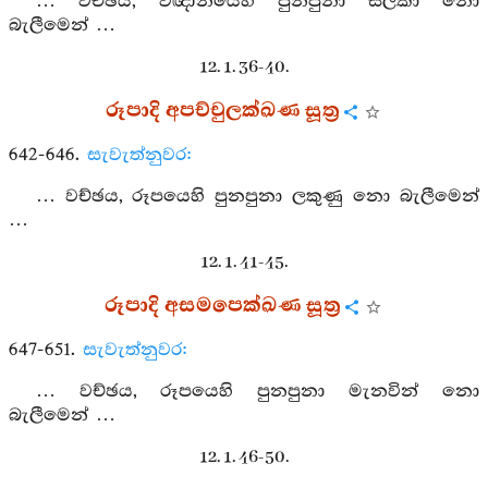
… වච්ඡය, විඥානයෙහි පුනපුනා සලකා නො
බැලීමෙන් …
12. 1. 36-40.
රූපාදි අපච්චුලක්ඛණ සූත්‍ර
642-646.
සැවැත්නුවර:
… වච්ඡය, රූපයෙහි පුනපුනා ලකුණු නො බැලීමෙන්
…
12. 1. 41-45.
රූපාදි අසමපෙක්ඛණ සූත්‍ර
647-651.
සැවැත්නුවර:
… වච්ඡය, රූපයෙහි පුනපුනා මැනවින් නො
බැලීමෙන් …
12. 1. 46-50.