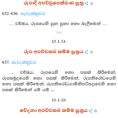
රූපාදි අපච්චුපෙක්ඛණ සූත්‍ර
652-656.
සැවැත්නුවර:
… වච්ඡය, රූපයෙහි පුන පුනා නො බැලීමෙන් …
535
12. 1. 51.
රූප අපච්චකඛ කම්ම සූත්‍රය
657.
සැවැත්නුවර:
… වච්ඡය, රූපයෙහි නො පසක් කිරීමෙන්,
රූපසමුදයෙහි නො පසක් කිරීමෙන්, රූපනිරෝධයෙහි
නො පසක් කිරීමෙන්, රූපනිරෝධගාමිනිපටිපදාවෙහි නො
පසක් කිරීමෙන් යම් යම් ...
12. 1. 52.
වේදනා අපච්චකඛ කම්ම සූත්‍රය