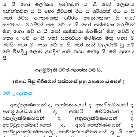
ය යි හෝ ලෝකය අන්තවත් ය යි හෝ ලෝකය
අනන්තවත් ය යි හෝ ජීවයත් එය ය ශරීරයත් එය ය යි
හෝ ජීවය අනෙකෙක ශරීරය අනෙකෙකැ යි හෝ
සත්ත්‍වයා මරණින් මතු වේ ය යි හෝ සත්ත්‍වයා මරණින්
මතු නො වේ ය යි හෝ සත්ත්‍වයා මරණින් මතු වෙයි ද
නො ද වේ ය යි හෝ සත්ත්‍වයා මරණින් මතු නො ම
වෙයි නො ම නො වේ ය යි හෝ නන් වැදෑරුම් වූ යම්
මේ මිසදිටු ලොව උපදිත් නම් එයට හේතු යි, මේ ප්‍රත්‍යය
යි.
පළමුවැනි වච්ඡගොත්ත වර්‍ග යි.
(එකට පිඬු කිරීමෙන් පස්පනස් සූත්‍ර කෙනෙක් වෙත්.)
එහි උද්දානය:
අඤ්ඤාණයෙන් ද, අදස්සනයෙන් ද, අනභිසමයෙන් ද,
අනනුබෝධයෙන් ද, අප්පටි වේධයෙන් ද,
අසල්ලක්ඛණයෙන් ද, අනුපලක්ඛණයෙන් ද,
අපච්චුපලක්ඛණයෙන් ද, අසමපෙක්ඛණයෙන් ද,
අපච්චුපෙක්ඛණයෙන්ද, අපච්චක්ඛකම්මයෙන් දැ යි එක්