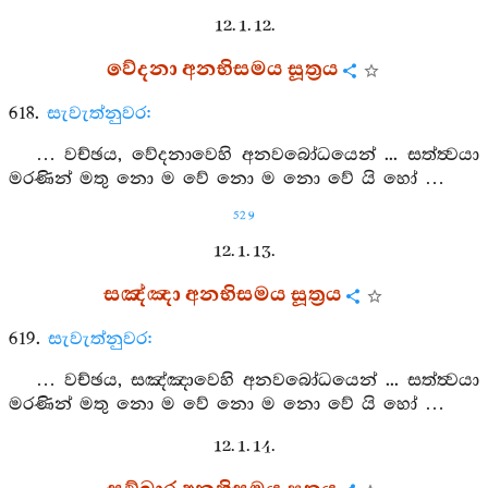
12. 1. 12.
වේදනා අනභිසමය සූත්‍රය
618.
සැවැත්නුවර:
… වච්ඡය, වේදනාවෙහි අනවබෝධයෙන් ... සත්ත්‍වයා
මරණින් මතු නො ම වේ නො ම නො වේ යි හෝ …
529
12. 1. 13.
සඤ්ඤා අනභිසමය සූත්‍රය
619.
සැවැත්නුවර:
… වච්ඡය, සඤ්ඤාවෙහි අනවබෝධයෙන් ... සත්ත්‍වයා
මරණින් මතු නො ම වේ නො ම නො වේ යි හෝ …
12. 1. 14.