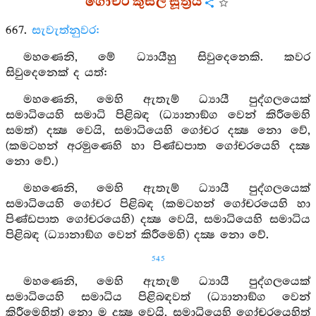
ගෝචර කුසල සූත්‍රය
667.
සැවැත්නුවර:
මහණෙනි, මේ ධ්‍යායීහු සිවුදෙනෙකි. කවර
සිවුදෙනෙක් ද යත්:
මහණෙනි, මෙහි ඇතැම් ධ්‍යායී පුද්ගලයෙක්
සමාධියෙහි සමාධි පිළිබඳ (ධ්‍යානාඞ්ග වෙන් කිරීමෙහි
සමත්) දක්‍ෂ වෙයි, සමාධියෙහි ගෝචර දක්‍ෂ නො වේ,
(කමටහන් අරමුණෙහි හා පිණ්ඩපාත ගෝචරයෙහි දක්‍ෂ
නො වේ.)
මහණෙනි, මෙහි ඇතැම් ධ්‍යායී පුද්ගලයෙක්
සමාධියෙහි ගෝචර පිළිබඳ (කමටහන් ගෝචරයෙහි හා
පිණ්ඩපාත ගෝචරයෙහි) දක්‍ෂ වෙයි, සමාධියෙහි සමාධිය
පිළිබඳ (ධ්‍යානාඞ්ග වෙන් කිරීමෙහි) දක්‍ෂ නො වේ.
545
මහණෙනි, මෙහි ඇතැම් ධ්‍යායී පුද්ගලයෙක්
සමාධියෙහි සමාධිය පිළිබඳවත් (ධ්‍යානාඞ්ග වෙන්
කිරීමෙහිත්) නො ම දක්‍ෂ වෙයි, සමාධියෙහි ගෝචරයෙහිත්