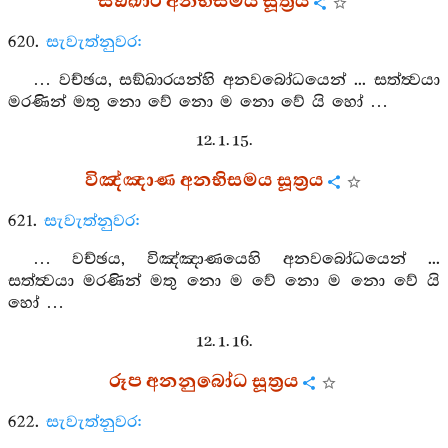
සඞ්ඛාර අනභිසමය සූත්‍රය
620.
සැවැත්නුවර:
… වච්ඡය, සඞ්ඛාරයන්හි අනවබෝධයෙන් ... සත්ත්‍වයා
මරණින් මතු නො වේ නො ම නො වේ යි හෝ …
12. 1. 15.
විඤ්ඤාණ අනභිසමය සූත්‍රය
621.
සැවැත්නුවර:
… වච්ඡය, විඤ්ඤාණයෙහි අනවබෝධයෙන් ...
සත්ත්‍වයා මරණින් මතු නො ම වේ නො ම නො වේ යි
හෝ …
12. 1. 16.
රූප අනනුබෝධ සූත්‍රය
622.
සැවැත්නුවර: