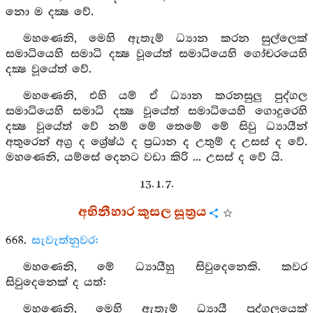
නො ම දක්‍ෂ වේ.
මහණෙනි, මෙහි ඇතැම් ධ්‍යාන කරන සුල්ලෙක්
සමාධියෙහි සමාධි දක්‍ෂ වූයේත් සමාධියෙහි ගෝචරයෙහි
දක්‍ෂ වූයේත් වේ.
මහණෙනි, එහි යම් ඒ ධ්‍යාන කරනසුලු පුද්ගල
සමාධියෙහි සමාධි දක්‍ෂ වූයේත් සමාධියෙහි ගොදුරෙහි
දක්‍ෂ වූයේත් වේ නම් මේ තෙමේ මේ සිවු ධ්‍යායීන්
අතුරෙන් අග්‍ර ද ශ්‍රේෂ්ඨ ද ප්‍රධාන ද උතුම් ද උසස් ද වේ.
මහණෙනි, යම්සේ දෙනට වඩා කිරි ... උසස් ද වේ යි.
13. 1. 7.
අභිනීහාර කුසල සූත්‍රය
668.
සැවැත්නුවර:
මහණෙනි, මේ ධ්‍යායීහු සිවුදෙනෙකි. කවර
සිවුදෙනෙක් ද යත්:
මහණෙනි, මෙහි ඇතැම් ධ්‍යායී පුද්ගලයෙක්