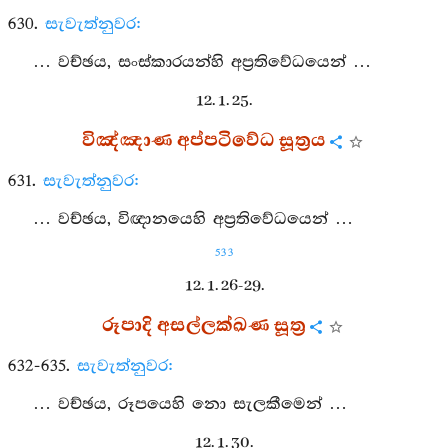
630.
සැවැත්නුවර:
… වච්ඡය, සංස්කාරයන්හි අප්‍රතිවේධයෙන් …
12. 1. 25.
විඤ්ඤාණ අප්පටිවේධ සූත්‍රය
631.
සැවැත්නුවර:
… වච්ඡය, විඥානයෙහි අප්‍රතිවේධයෙන් …
533
12. 1. 26-29.
රූපාදි අසල්ලක්ඛණ සූත්‍ර
632-635.
සැවැත්නුවර:
… වච්ඡය, රූපයෙහි නො සැලකීමෙන් …
12. 1. 30.