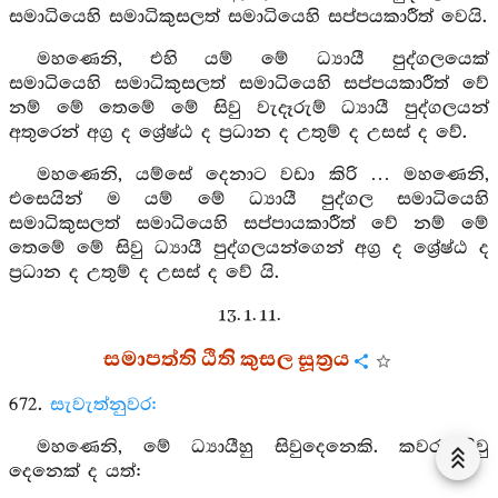
සමාධියෙහි සමාධිකුසලත් සමාධියෙහි සප්පයකාරීත් වෙයි.
මහණෙනි, එහි යම් මේ ධ්‍යායී පුද්ගලයෙක්
සමාධියෙහි සමාධිකුසලත් සමාධියෙහි සප්පයකාරීත් වේ
නම් මේ තෙමේ මේ සිවු වැදෑරුම් ධ්‍යායී පුද්ගලයන්
අතුරෙන් අග්‍ර ද ශ්‍රේෂ්ඨ ද ප්‍රධාන ද උතුම් ද උසස් ද වේ.
මහණෙනි, යම්සේ දෙනාට වඩා කිරි … මහණෙනි,
එසෙයින් ම යම් මේ ධ්‍යායී පුද්ගල සමාධියෙහි
සමාධිකුසලත් සමාධියෙහි සප්පායකාරීත් වේ නම් මේ
තෙමේ මේ සිවු ධ්‍යායී පුද්ගලයන්ගෙන් අග්‍ර ද ශ්‍රේෂ්ඨ ද
ප්‍රධාන ද උතුම් ද උසස් ද වේ යි.
13. 1. 11.
සමාපත්ති ඨිති කුසල සූත්‍රය
672.
සැවැත්නුවර:
මහණෙනි, මේ ධ්‍යායීහු සිවුදෙනෙකි. කවර සිවු
දෙනෙක් ද යත්: