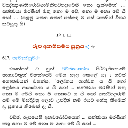
විඤ්ඤාණනිරොධගාමිනිපටිපදාවෙහි නො දැක්මෙන් …
සත්ත්‍වයා මරණින් මතු නො ම වේ, නො ම නො වේ යි
හෝ … (පළමු ගමන මෙන් පස්කඳ ම පස් ගමනින් විතර
කටයුතු යි)
12. 1. 11.
රූප අනභිසමය සූත්‍රය
617.
සැවැත්නුවර:
එකත්පස් ව හුන්
වච්ඡගොත්ත
පිරිවැජිතෙමේ
භාග්‍යවතුන් වහන්සේට මෙය සැල කෙළේ යැ ; භවත්
ගෞතමයන් වහන්ස, “ලෝකය ශාශ්වත ය යි හෝ
ලෝකය ආශාශ්වත ය යි හෝ ... සත්ත්‍වයා මරණින් මතු
නො ම වෙයි නො ම නොවේ ය යි හෝ නන්වැදෑරුම්
යම් මේ මිසදිටුහු ලොව උපදිත් නම් එයට හේතු කිමෙක්
ද, ප්‍රත්‍යය කිමෙක් දැ යි.
වච්ඡ, රූපයෙහි අනවබෝධයෙන් ... සත්ත්‍වයා මරණින්
මතු නො ම වේ නො ම නො වේ යි හෝ ...