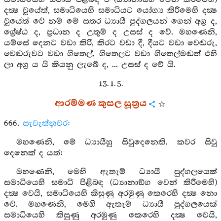
දක්‍ෂ වූයේත්, සමාධියෙහි සමාධියට යෝග්‍ය කිරීමෙහි දක්‍ෂ
වූයේත් වේ නම් මේ සතර ධ්‍යායී පුද්ගලයන් ගෙන් අග්‍ර ද,
ශ්‍රේෂ්ඨ ද, ප්‍රධාන ද උතුම් ද උසස් ද වේ. මහණෙනි,
යම්සේ දෙනට වඩා කිරි, කිරට වඩා දී, දීයට වඩා වෙඬරු,
වෙඬරුවට වඩා ගිතෙල්, ගිතෙලට වඩා ගිතෙල්මඬත් එහි
ලා අග්‍ර ය යි කියනු ලැබේ ද, ... උසස් ද වේ යි.
13. 1. 5.
ආරම්මණ කුසල සූත්‍රය
666.
සැවැත්නුවර:
මහණෙනි, මේ ධ්‍යායීහු සිවුදෙනෙකි. කවර සිවු
දෙනෙක් ද යත්:
මහණෙනි, මෙහි ඇතැම් ධ්‍යායී පුද්ගලයෙක්
සමාධියෙහි සමාධි පිළිබඳ (ධ්‍යානාඞ්ග වෙන් කිරීමෙහි)
දක්‍ෂ වෙයි, සමාධියෙහි කිසුණු අරමුණු කෙරෙහි දක්‍ෂ නො
වේ. මහණෙනි, මෙහි ඇතැම් ධ්‍යායී පුද්ගලයෙක්
සමාධියෙහි කිසුණු අරමුණු කෙරෙහි දක්‍ෂ වෙයි,