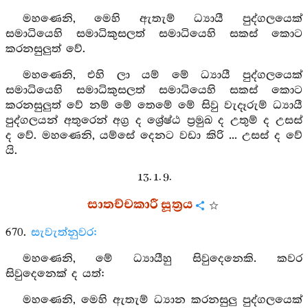
මහණෙනි, මෙහි ඇතැම් ධ්‍යායී පුද්ගලයෙක්
සමාධියෙහි සමාධිකුසලත් සමාධියෙහි සකස් කොට
කරනසුලුත් වේ.
මහණෙනි, එහි ලා යම් මේ ධ්‍යායී පුද්ගලයෙක්
සමාධියෙහි සමාධිකුසලත් සමාධියෙහි සකස් කොට
කරනසුලුත් වේ නම් මේ තෙමේ මේ සිවු වැදෑරුම් ධ්‍යායී
පුද්ගලයන් අතුරෙන් අග්‍ර ද ශ්‍රේෂ්ඨ ප්‍රමුඛ ද උතුම් ද උසස්
ද වේ. මහණෙනි, යම්සේ දෙනට වඩා කිරි ... උසස් ද වේ
යි.
13. 1. 9.
සාතච්චකාරී සූත්‍රය
670.
සැවැත්නුවර:
මහණෙනි, මේ ධ්‍යායීහු සිවුදෙනෙකි. කවර
සිවුදෙනෙක් ද යත්:
මහණෙනි, මෙහි ඇතැම් ධ්‍යාන කරනසුලු පුද්ගලයෙක්