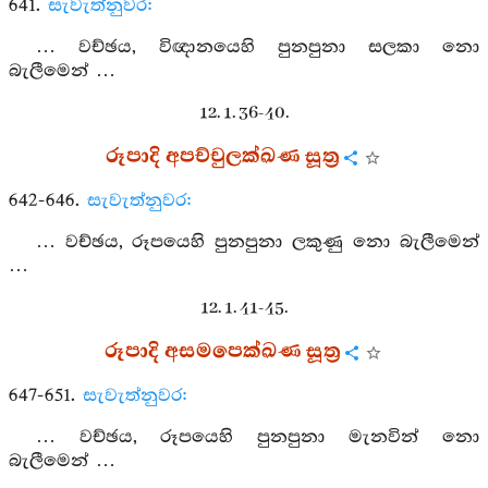
641.
සැවැත්නුවර:
… වච්ඡය, විඥානයෙහි පුනපුනා සලකා නො
බැලීමෙන් …
12. 1. 36-40.
රූපාදි අපච්චුලක්ඛණ සූත්‍ර
642-646.
සැවැත්නුවර:
… වච්ඡය, රූපයෙහි පුනපුනා ලකුණු නො බැලීමෙන්
…
12. 1. 41-45.
රූපාදි අසමපෙක්ඛණ සූත්‍ර
647-651.
සැවැත්නුවර:
… වච්ඡය, රූපයෙහි පුනපුනා මැනවින් නො
බැලීමෙන් …