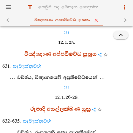
විඤ‍්ඤාණ අප‍්පටිවෙධ සුත‍්තං
531
12. 1. 25.
විඤ්ඤාණ අප්පටිවේධ සූත්‍රය
631.
සැවැත්නුවර:
… වච්ඡය, විඥානයෙහි අප්‍රතිවේධයෙන් …
533
12. 1. 26-29.
රූපාදි අසල්ලක්ඛණ සූත්‍ර
632-635.
සැවැත්නුවර:
… වච්ඡය, රූපයෙහි නො සැලකීමෙන් …