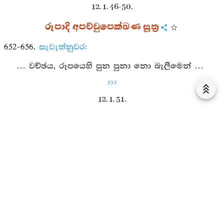
12. 1. 46-50.
රූපාදි අපච්චුපෙක්ඛණ සූත්‍ර
652-656.
සැවැත්නුවර:
… වච්ඡය, රූපයෙහි පුන පුනා නො බැලීමෙන් …
535
12. 1. 51.
රූප අපච්චකඛ කම්ම සූත්‍රය
657.
සැවැත්නුවර:
… වච්ඡය, රූපයෙහි නො පසක් කිරීමෙන්,
රූපසමුදයෙහි නො පසක් කිරීමෙන්, රූපනිරෝධයෙහි
නො පසක් කිරීමෙන්, රූපනිරෝධගාමිනිපටිපදාවෙහි නො
පසක් කිරීමෙන් යම් යම් ...
12. 1. 52.