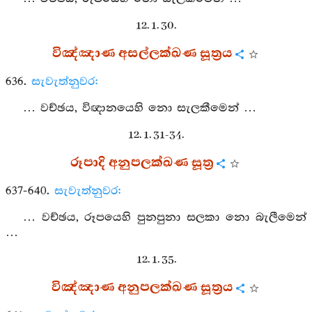
12. 1. 30.
විඤ්ඤාණ අසල්ලක්ඛණ සූත්‍රය
636.
සැවැත්නුවර:
… වච්ඡය, විඥානයෙහි නො සැලකීමෙන් …
12. 1. 31-34.
රූපාදි අනුපලක්ඛණ සූත්‍ර
637-640.
සැවැත්නුවර:
… වච්ඡය, රූපයෙහි පුනපුනා සලකා නො බැලීමෙන්
…
12. 1. 35.
විඤ්ඤාණ අනුපලක්ඛණ සූත්‍රය