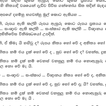
 ඇති කල්හි කුමක් ඇසුරු කොට කුමක් ප්‍රත්‍යය 
යෙහි නිත්‍යාදි වශයෙන් දැඩිව පිවිස ගන්නෝය සිත තදින් බැඳ
අපගේ දහම්හු භගවත්හු මුල් කොට ඇතියහ ...
, රූපය ඇති කල්හි රූපය ඇසුරු කොට රූපය ප්‍රත්‍යය
... සංඥාව ඇති කල්හි ... සංස්කාර ඇති කල්හි ... විඥා
ිනිවේස විනිබන්‍ධයෝ උපදිත්.
 ඒ කිමැ යි හඟිවු ද? රූපය නිත්‍ය හෝ වේ ද අනිත්‍ය හෝ ව
ිත්‍ය නම් එය දුක් හෝ වේ ද , සුව හෝ වේ ද? වහන්ස, දුක්
නිත්‍ය නම් දුක් නම් වෙනස් වනසුලු නම් එය නොඇසුරු
ල නො වේ මැ යි.
... සංඥාව ... සංස්කාර ... විඥානය නිත්‍ය හෝ වේ ද, අනිත්
ිත්‍ය නම් එය දුක් හෝ වේ ද, සුව හෝ වේ දැ යි? වහන්ස, ද
නිත්‍ය නම් දුක් නම් වෙනස් වනසුලු නම් එය නොඇසුරු
ල නො වේ මැ යි .