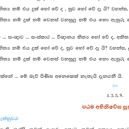
ිත්‍ය නම් එය දුක් හෝ වේ ද , සුව හෝ වේ දැ යි? වහන්ස, ද
නිත්‍ය නම් දුක් නම් වෙනස් වනසුලු නම් එය නො ඇසුර
... සංඥාව ... සංස්කාර ... විඥානය නිත්‍ය හෝ වේ ද, අනිත්
ිත්‍ය නම් එය දුක් හෝ වේ ද, සුව හෝ වේ දැ යි? වහන්ස, ද
නිත්‍ය නම් දුක් නම් වෙනස් වනසුලු නම් එය නො ඇසුර
්නේ ... මේ බැව් පිණිස අනෙකෙක් නැතැයි දැනගනී යි.
335
1. 3. 5. 8.
පඨම අභිනිවේස සූත්
ැත්නුවර: