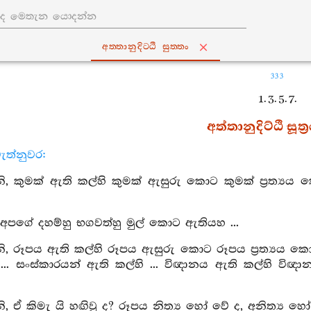
අත‍්තානුදිට‍්ඨි සුත‍්තං
333
1. 3. 5. 7.
අත්තානුදිට්ඨි සූත්‍
ැත්නුවර:
 කුමක් ඇති කල්හි කුමක් ඇසුරු කොට කුමක් ප්‍රත්‍යය ක
අපගේ දහම්හු භගවත්හු මුල් කොට ඇතියහ ...
 රූපය ඇති කල්හි රූපය ඇසුරු කොට රූපය ප්‍රත්‍යය කොට 
 ... සංස්කාරයන් ඇති කල්හි ... විඥානය ඇති කල්හි විඥ
 ඒ කිමැ යි හඟිවු ද? රූපය නිත්‍ය හෝ වේ ද, අනිත්‍ය හෝ 