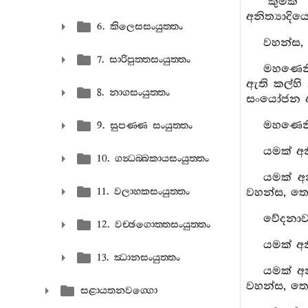
“කුමක්
අනිත්‍යාදි
6. කිලෙසසංයුත‍්තං
වහන්ස, 
7. සාරිපුත‍්තසංයුත‍්තං
මහණෙනි
ඇති කල්හි 
8. නාගසංයුත‍්තං
සංයෝජන අභ
මහණෙනි,
9. සුපණ‍්ණ සංයුත‍්තං
යමක් අන
10. ගන්‍ධබ‍්බකායසංයුත‍්තං
යමක් අ
11. වලාහකසංයුත‍්තං
වහන්ස, තෙ
වේදනාව 
12. වච‍්ඡගොත‍්තසංයුත‍්තං
යමක් අන
13. ඣානසංයුත‍්තං
යමක් අ
වහන්ස, තෙ
සළායතනවග‍්ගො