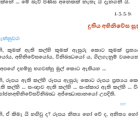
්නේ ... මේ බැව් පිණිස අනෙකක් නැතැ යි දැනගනී යි.
1. 3. 5. 9.
දුතිය අභිනිවේස සූත්
ැත්නුවර:
, කුමක් ඇති කල්හි කුමක් ඇසුරු කොට කුමක් ප්‍ර
ය, අභිනිවේසයෝය, විනිබන්‍ධයෝ ය, ගිලගැනුම් වශයෙන් 
අපගේ දහම්හු භගවත්හු මුල් කොට ඇතියහ ...
, රූපය ඇති කල්හි රූපය ඇසුරු කොට රූපය ප්‍රත්‍යය 
 කල්හි ... සංඥාව ඇති කල්හි ... සංස්කාර ඇති කල්හි ...
ජනඅභිනිවේසවිනිබන්‍ධ අජ්ඣොසානයෝ උපදිති.
337
 ඒ කිමැ යි හඟිවු ද? රූපය නිත්‍ය හෝ වේ ද, අනිත්‍ය හෝ 
ිත්‍ය නම් එය දුක් හෝ වේ ද , සුව හෝ වේ දැ යි? වහන්ස, ද
නිත්‍ය නම් දුක් නම් වෙනස් වනසුලු නම් එය නොඇ