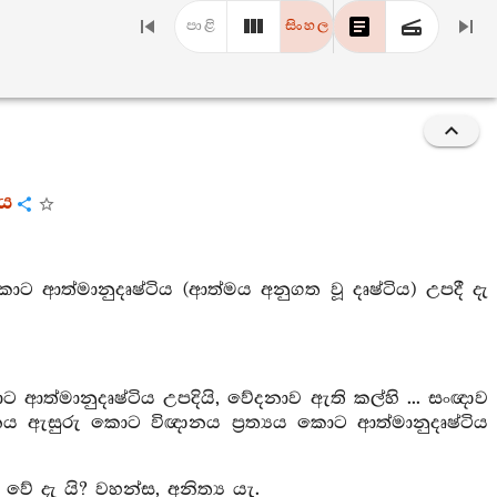
පාළි
සිංහල
රය
ොට ආත්මානුදෘෂ්ටිය (ආත්මය අනුගත වූ දෘෂ්ටිය) උපදී දැ
ආත්මානුදෘෂ්ටිය උපදියි, වේදනාව ඇති කල්හි ... සංඥාව
ානය ඇසුරු කොට විඥානය ප්‍රත්‍යය කොට ආත්මානුදෘෂ්ටිය
වේ දැ යි? වහන්ස, අනිත්‍ය යැ.