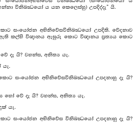
කොට සංයෝජනඅභිනිවේස විනිබන්‍ධයෝ (සංයෝජනයෝ ය
ගන්නා විනිබන්‍ධයෝ ය යන කෙලෙස්හු) උපදිද්දැ” යි.
 කොට සංයෝජන අභිනිවේසවිනිබන්‍ධයෝ උපදිති. වේදනාව
නය ඇති කල්හි විඥානය ඇසුරු කොට විඥානය ප්‍රත්‍යය කොට
ේ දැ යි? වහන්ස, අනිත්‍ය යැ.
 යැ.
 කොට සංයෝජන අභිනිවේසවිනිබන්‍ධයෝ උපදනාහු දැ යි?
‍ය හෝ වේ දැ යි? වහන්ස, අනිත්‍ය යැ.
ුක් යැ.
 කොට සංයෝජන අභිනිවේස විනිබන්‍ධයෝ උපදනාහු දැ යි?