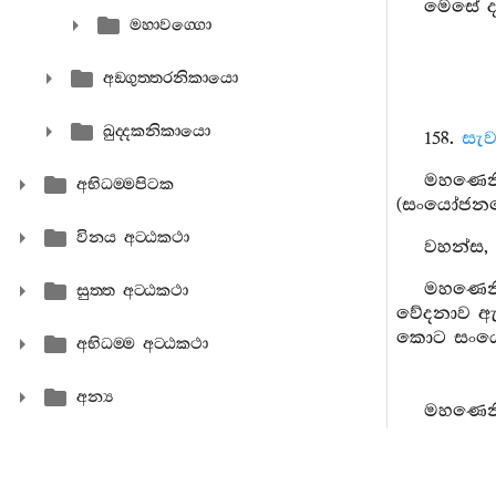
මෙසේ දක
මහාවග‍්ගො
අඞ‍්ගුත‍්තරනිකායො
ඛුද‍්දකනිකායො
158.
සැව
මහණෙනි
අභිධම‍්මපිටක
(සංයෝජනයෝ
විනය අට‍්ඨකථා
වහන්ස, 
මහණෙනි
සුත‍්ත අට‍්ඨකථා
වේදනාව ඇති
කොට සංයෝ
අභිධම‍්ම අට‍්ඨකථා
අන්‍ය
මහණෙනි,
යමක් අන
යමක් අ