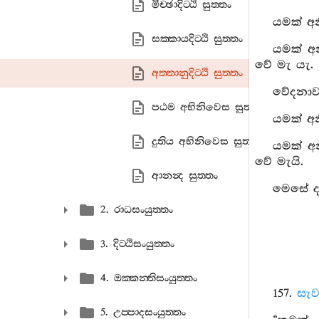
මිච‍්ඡාදිට‍්ඨි සුත‍්තං
යමක් අන
සක‍්කායදිට‍්ඨි සුත‍්තං
යමක් අ
වේ මැ යැ.
අත‍්තානුදිට‍්ඨි සුත‍්තං
වේදනාව 
පඨම අභිනිවෙස සුත‍්තං
යමක් අන
දුතිය අභිනිවෙස සුත‍්තං
යමක් අ
වේ මැයි.
ආනන්‍ද සුත‍්තං
මෙසේ දක
2. රාධසංයුත‍්තං
3. දිට‍්ඨිසංයුත‍්තං
4. ඔක‍්කන‍්තිසංයුත‍්තං
157.
සැව
5. උප‍්පාදසංයුත‍්තං