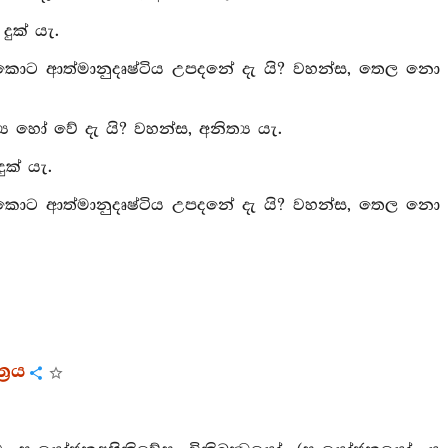
ුක් යැ.
ු කොට ආත්මානුදෘෂ්ටිය උපදනේ දැ යි? වහන්ස, තෙල නො
‍ය හෝ වේ දැ යි? වහන්ස, අනිත්‍ය යැ.
ුක් යැ.
ු කොට ආත්මානුදෘෂ්ටිය උපදනේ දැ යි? වහන්ස, තෙල නො
‍රය