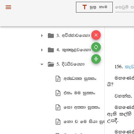
1. අන‍්තවග‍්ගො
සූත්‍ර නාම
2. ධම‍්මකථිකවග‍්ගො
3. අවිජ‍්ජාවග‍්ගො
4. කුක‍්කුළවග‍්ගො
5. දිට‍්ඨිවග‍්ගො
156.
සැව
මහණෙනි,
අජ‍්ඣත‍්ත සුත‍්තං
යි?
එතං මම සුත‍්තං
වහන්ස, 
මහණෙනි,
සො අත‍්තා සුත‍්තං
ඇති කල්හි
උපදී.
නො ච මෙ සියා සුත‍්තං
මහණෙනි,