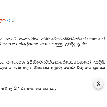
‍රය
ත්‍යය කොට සංයෝජන අභිනිවේසවිනිබන්‍ධඅජ්ඣොසානයෝ
පවත්නා ක්ලේශයෝ යන මොවුහු) උපදිද් දැ යි?
කොට සංයෝජන අභිනිවේසවිනිබන්‍ධඅජ්ඣොසානයෝ උපදිති.
 විඥානය ඇති කල්හි විඥානය ඇසුරු කොට විඥානය ප්‍රත්‍යය
වේ දැ යි? වහන්ස, අනිත්‍ය යැ.
ුක් යැ.
සුරු කොට සංයෝජන අභිනිවේසවිනිබන්‍ධඅජ්ඣොසානයෝ