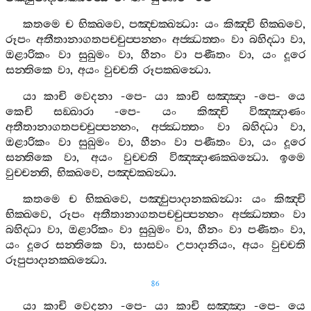
කතමෙ
ච
භික‍්ඛවෙ
,
පඤ‍්චක‍්ඛන්‍ධා
:
යං
කිඤ‍්චි
භික‍්ඛවෙ
,
රූපං
අතීතානාගතපච‍්චුප‍්පන‍්නං
අජ‍්ඣත‍්තං
වා
බහිද‍්ධා
වා
,
ඔළාරිකං
වා
සුඛුමං
වා
,
හීනං
වා
පණීතං
වා
,
යං
දූරෙ
සන‍්තිකෙ
වා
,
අයං
වුච‍්චති
රූපක‍්ඛන්‍ධො
.
යා
කාචි
වෙදනා
-
පෙ
-
යා
කාචි
සඤ‍්ඤා
-
පෙ
-
යෙ
කෙචි
සඞ‍්ඛාරා
-
පෙ
-
යං
කිඤ‍්චි
විඤ‍්ඤාණං
අතීතානාගතපච‍්චුප‍්පන‍්නං
,
අජ‍්ඣත‍්තං
වා
බහිද‍්ධා
වා
,
ඔළාරිකං
වා
සුඛුමං
වා
,
හීනං
වා
පණීතං
වා
,
යං
දූරෙ
සන‍්තිකෙ
වා
,
අයං
වුච‍්චති
විඤ‍්ඤාණක‍්ඛන්‍ධො
.
ඉමෙ
වුච‍්චන‍්ති
,
භික‍්ඛවෙ
,
පඤ‍්චක‍්ඛන්‍ධා
.
කතමෙ
ච
භික‍්ඛවෙ
,
පඤ‍්චුපාදානක‍්ඛන්‍ධා
:
යං
කිඤ‍්චි
භික‍්ඛවෙ
,
රූපං
අතීතානාගතපච‍්චුප‍්පන‍්නං
අජ‍්ඣත‍්තං
වා
බහිද‍්ධා
වා
,
ඔළාරිකං
වා
සුඛුමං
වා
,
හීනං
වා
පණීතං
වා
,
යං
දූරෙ
සන‍්තිකෙ
වා
,
සාසවං
උපාදානියං
,
අයං
වුච‍්චති
රූපුපාදානක‍්ඛන්‍ධො
.
86
යා
කාචි
වෙදනා
-
පෙ
-
යා
කාචි
සඤ‍්ඤා
-
පෙ
-
යෙ