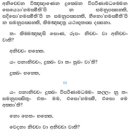
අනිච‍්චෙන
විඤ‍්ඤාණෙන
දුක‍්ඛෙන
විපරිණාමධම‍්මෙන
සෙය්‍යො
’
හමස‍්මීති
’
පි
න
සමනුපස‍්සන‍්ති
,
සදිසො
’
හමස‍්මීති
’
පි
න
සමනුපස‍්සන‍්ති
,
හීනො
’
හමස‍්මීති
’
පි
න
සමනුපස‍්සන‍්ති
,
කිමඤ‍්ඤත්‍ර
යථාභූතස‍්ස
දස‍්සනා
.
තං
කිම‍්මඤ‍්ඤසි
සොණ
,
රූපං
නිච‍්චං
වා
අනිච‍්චං
වාති
?
අනිච‍්චං
භන‍්තෙ
.
යං
පනානිච‍්චං
,
දුක‍්ඛං
වා
තං
සුඛං
වා
’
ති
?
දුක‍්ඛං
භන‍්තෙ
,
88
යං
පනානිච‍්චං
දුක‍්ඛං
විපරිණාමධම‍්මං
කල‍්ලං
නු
තං
සමනුපස‍්සිතුං
එතං
මම
,
එසො
’
හමස‍්මි
,
එසො
මෙ
අත‍්තා
’
ති
?
නො
හෙතං
භන‍්තෙ
,
වෙදනා
නිච‍්චා
වා
අනිච‍්චා
වාති
?