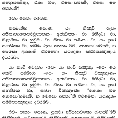
සමනුපස‍්සිතුං
,
එතං
මම
,
එසො
’
හමස‍්මි
,
එසො
මෙ
අත‍්තාති
?
නො
හෙතං
භන‍්තෙ
.
තස‍්මාතිහ
සොණ
,
යං
කිඤ‍්චි
රූපං
අතීතානාගතපච‍්චුප‍්පන‍්නං
අජ‍්ඣත‍්තං
වා
බහිද‍්ධා
වා
,
ඔළාරිකං
වා
සුඛුමං
වා
,
හීනං
වා
පණීතං
වා
,
යං
දූරෙ
සන‍්තිකෙ
වා
,
සබ‍්බං
රූපං
නෙතං
මම
,
නෙසො
’
හමස‍්මි
,
න
මෙසො
අත‍්තාති
එවමෙතං
යථාභූතං
සම‍්මප‍්පඤ‍්ඤාය
දට‍්ඨබ‍්බං
.
යා
කාචි
වෙදනා
-
පෙ
-
යා
කාචි
සඤ‍්ඤා
-
පෙ
-
යෙ
කෙචි
සඞ‍්ඛාරා
-
පෙ
-
යං
කිඤ‍්චි
විඤ‍්ඤාණං
අතීතානාගතපච‍්චුප‍්පන‍්නං
අජ‍්ඣත‍්තං
වා
බහිද‍්ධා
වා
,
ඔළාරිකං
වා
සුඛුමං
වා
,
හීනං
වා
පණීතං
වා
,
යං
දූරෙ
සන‍්තිකෙ
වා
,
සබ‍්බං
විඤ‍්ඤාණං
“
නෙතං
මම
නෙසො
’
හමස‍්මි
,
න
මෙසො
අත‍්තා
”
ති
එවමෙතං
යථාභූතං
සම‍්මප‍්පඤ‍්ඤාය
දට‍්ඨබ‍්බං
.
එවං
පස‍්සං
සොණ
,
සුතවා
අරියසාවකො
රූපස‍්මි
’
ම‍්පි