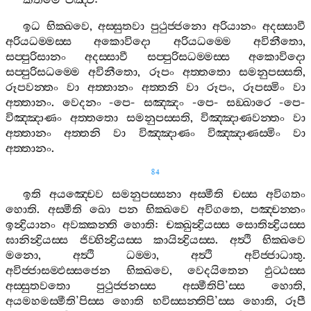
කතමෙ
පඤ‍්ච
:
ඉධ
භික‍්ඛවෙ
,
අස‍්සුතවා
පුථුජ‍්ජනො
අරියානං
අදස‍්සාවී
අරියධම‍්මස‍්ස
අකොවිදො
අරියධම‍්මෙ
අවිනීතො
,
සප‍්පුරිසානං
අදස‍්සාවී
සප‍්පුරිසධම‍්මස‍්ස
අකොවිදො
සප‍්පුරිසධම‍්මෙ
අවිනීතො
,
රූපං
අත‍්තතො
සමනුපස‍්සති
,
රූපවන‍්තං
වා
අත‍්තානං
අත‍්තනි
වා
රූපං
,
රූපස‍්මිං
වා
අත‍්තානං
.
වෙදනං
-
පෙ
-
සඤ‍්ඤං
-
පෙ
-
සඞ‍්ඛාරෙ
-
පෙ
-
විඤ‍්ඤාණං
අත‍්තතො
සමනුපස‍්සති
,
විඤ‍්ඤාණවන‍්තං
වා
අත‍්තානං
අත‍්තනි
වා
විඤ‍්ඤාණං
විඤ‍්ඤාණස‍්මිං
වා
අත‍්තානං
.
84
ඉති
අයඤ‍්චෙව
සමනුපස‍්සනා
අස‍්මීති
චස‍්ස
අවිගතං
හොති
.
අස‍්මීති
ඛො
පන
භික‍්ඛවෙ
අවිගතෙ
,
පඤ‍්චන‍්නං
ඉන්‍ද්‍රියානං
අවක‍්කන‍්ති
හොති
:
චක‍්ඛුන්‍ද්‍රියස‍්ස
සොතින්‍ද්‍රියස‍්ස
ඝානින්‍ද්‍රියස‍්ස
ජිව‍්හින්‍ද්‍රියස‍්ස
කායින්‍ද්‍රියස‍්ස
.
අත්‍ථි
භික‍්ඛවෙ
මනො
,
අත්‍ථි
ධම‍්මා
,
අත්‍ථි
අවිජ‍්ජාධාතු
.
අවිජ‍්ජාසම‍්ඵස‍්සජෙන
භික‍්ඛවෙ
,
වෙදයිතෙන
ඵුට‍්ඨස‍්ස
අස‍්සුතවතො
පුථුජ‍්ජනස‍්ස
අස‍්මීතිපි
’
ස‍්ස
හොති
,
අයමහමස‍්මීති
’
පිස‍්ස
හොති
භවිස‍්සන‍්තිපි
’
ස‍්ස
හොති
,
රූපී