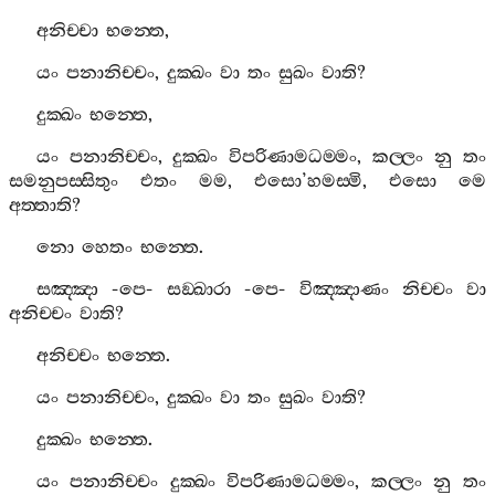
අනිච‍්චා
භන‍්තෙ
,
යං
පනානිච‍්චං
,
දුක‍්ඛං
වා
තං
සුඛං
වාති
?
දුක‍්ඛං
භන‍්තෙ
,
යං
පනානිච‍්චං
,
දුක‍්ඛං
විපරිණාමධම‍්මං
,
කල‍්ලං
නු
තං
සමනුපස‍්සිතුං
එතං
මම
,
එසො
’
හමස‍්මි
,
එසො
මෙ
අත‍්තාති
?
නො
හෙතං
භන‍්තෙ
.
සඤ‍්ඤා
-
පෙ
-
සඞ‍්ඛාරා
-
පෙ
-
විඤ‍්ඤාණං
නිච‍්චං
වා
අනිච‍්චං
වාති
?
අනිච‍්චං
භන‍්තෙ
.
යං
පනානිච‍්චං
,
දුක‍්ඛං
වා
තං
සුඛං
වාති
?
දුක‍්ඛං
භන‍්තෙ
.
යං
පනානිච‍්චං
දුක‍්ඛං
විපරිණාමධම‍්මං
,
කල‍්ලං
නු
තං