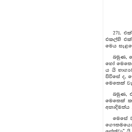
271. එ
එකල්හි එක
මෙය සැළකෙ
බමුණ, 
හෝ මෙතෙක්
ය යි භාග්
පිවිසේ ද,
මෙතෙක් වැ
බමුණ, 
මෙතෙක් ක
අනාදිමත්ය .
මෙසේ ව
ගෞතමයෙනි
සේක්වා” යි.