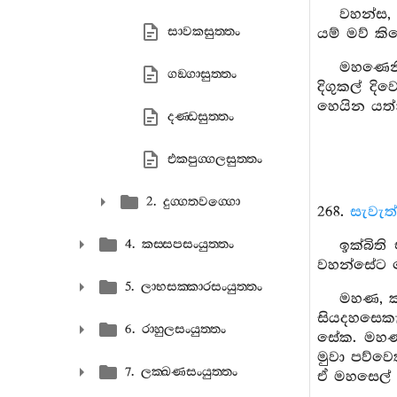
වහන්ස, 
සාවකසුත‍්තං
යම් මව් කි
මහණෙනි
ගඞ‍්ගාසුත‍්තං
දිගුකල් දි
හෙයින යත්
දණ‍්ඩසුත‍්තං
එකපුග‍්ගලසුත‍්තං
2. දුග‍්ගතවග‍්ගො
268.
සැවැත
4. කස‍්සපසංයුත‍්තං
ඉක්බිත
වහන්සේට ම
5. ලාභසක‍්කාරසංයුත‍්තං
මහණ, ක
සියදහසෙකැ
6. රාහුලසංයුත‍්තං
සේක. මහණ,
මුවා පව්ව
7. ලක‍්ඛණසංයුත‍්තං
ඒ මහසෙල් 