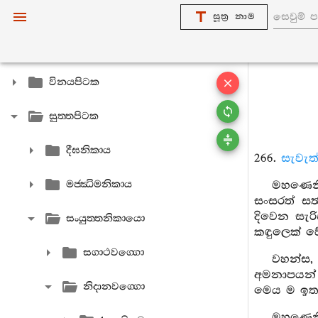
සූත්‍ර නාම
විනයපිටක
සුත‍්තපිටක
දීඝනිකාය
266.
සැවැත
මජ‍්ඣිමනිකාය
මහණෙනි,
සංසරත් සත්
දිවෙන සැර
සංයුත‍්තනිකායො
කඳුලෙක් වේ
සගාථවග‍්ගො
වහන්ස, 
අමනාපයන් 
නිදානවග‍්ගො
මෙය ම ඉතා
මහණෙනි