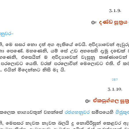
3. 1. 9.
දණ්ඩ සූත්‍රය
්නුවර–
 මෙ සසර නො දත් අග ඇතියේ වෙයි. අවිද්‍යාවෙන් ඇවුරුණු
පෙණේ. මහණෙනි, යම් සේ උඩ අහසෙහි දැමූ දඬෙක් වරක් මු
හණෙනි, එසෙයින් ම අවිද්‍යාවෙන් වැසුනු තෘෂ්ණාවෙන
පරලොවට යෙති. වරක් පරලොවින් මෙලොවට එති. ඒ කවර
. එයින් මිදෙන්නට නිසි මැ යි.
287
3. 1. 10.
ඒකපුග්ගල සූත්‍
ක්කලෙක භාග්‍යවතුන් වහන්සේ
රජගහනුවර
සමීපයෙහි
ගිජුකු
, මෙසසර නැවත නැවත බලයි දු නොපිරිසුන් කෙළවර ඇති