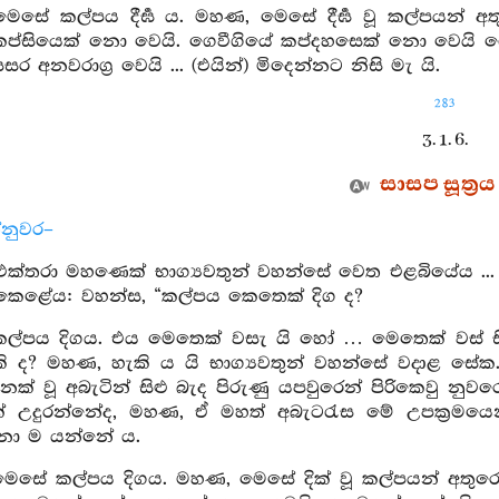
සේ කල්පය දීර්‍ඝ ය. මහණ, මෙසේ දීර්‍ඝ වූ කල්පයන් අත
කප්සියෙක් නො වෙයි. ගෙවීගියේ කප්දහසෙක් නො වෙයි ග
 අනවරාග්‍ර වෙයි ... (එයින්) මිදෙන්නට නිසි මැ යි.
283
3. 1. 6.
සාසප සූත්‍රය
්නුවර–
ි එක්තරා මහණෙක් භාග්‍යවතුන් වහන්සේ වෙත එළබියේය .
ෙළේය: වහන්ස, “කල්පය කෙතෙක් දිග ද?
ල්පය දිගය. එය මෙතෙක් වසැ යි හෝ … මෙතෙක් වස්
 ද? මහණ, හැකි ය යි භාග්‍යවතුන් වහන්සේ වදාළ සේක. ම
නක් වූ අබැටින් සිළු බැද පිරුණු යපවුරෙන් පිරිකෙවු නුව
ක් උදුරන්නේද, මහණ, ඒ මහත් අබැටරැස මේ උපක්‍රමය
නො ම යන්නේ ය.
ෙසේ කල්පය දිගය. මහණ, මෙසේ දික් වූ කල්පයන් අතුර