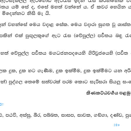
ේ ඇටසැකිල්ල ඇටගොඩ ඇටරැස ඉදින් රැස් කරන්නෙක් 
ර්‍වතය යම් සේ ද, එසේ මහත් වන්නේ ය. ඒ කවර හෙය
 මිදෙන්නට නිසි මැ යි.
තුන් වහන්සේ මෙය වදාළ සේක. මෙය වදාරා සුගත වූ ශාස්
කින් එක් පුඟුලකුගේ ඇට රැස (වේපුල්ල) පර්‍වතය බඳු රැ
් වේපුල්ල පර්‍වතය මගධජනපදයෙහි ගිරිව්‍රජයෙහි (පර්‍වත පරි
ක දුක, දුක හට ගැණීම, දුක ඉක්මීම, දුක ඉක්මීමට යන අරිඅ
්) පුද්ගල තෙමේ සත්වරක් පරම කොට සැරිසරා සියලු සංය
තිණකට්ඨවර්‍ගය පළමුව
ය:
 පඨවි, අස්සු, බීර, පබ්බත, සාසප, සාවක, ගඞ්ගා, දණ්ඩ, පුග්
289