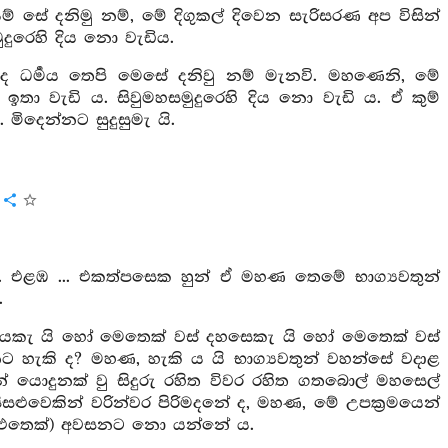
ම් සේ දනිමු නම්, මේ දිගුකල් දිවෙන සැරිසරණ අප විසින්
දුරෙහි දිය නො වැඩිය.
 ධර්‍මය තෙපි මෙසේ දනිවු නම් මැනවි. මහණෙනි, මේ
 ඉතා වැඩි ය. සිවුමහසමුදුරෙහි දිය නො වැඩි ය. ඒ කුම්
දෙන්නට සුදුසුමැ යි.
. එළඹ ... එකත්පසෙක හුන් ඒ මහණ තෙමේ භාග්‍යවතුන්
.
යෙකැ යි හෝ මෙතෙක් වස් දහසෙකැ යි හෝ මෙතෙක් වස්
හැකි ද? මහණ, හැකි ය යි භාග්‍යවතුන් වහන්සේ වදාළ
න් යොදුනක් වු සිදුරු රහිත විවර රහිත ගතබොල් මහසෙල්
සළුවෙකින් වරින්වර පිරිමදනේ ද, මහණ, මේ උපක්‍රමයෙන්
 (එතෙක්) අවසනට නො යන්නේ ය.