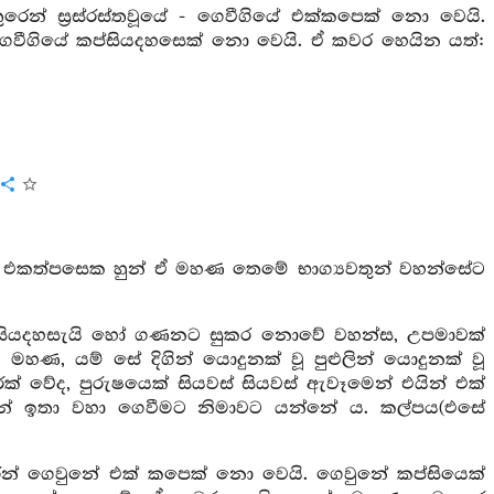
ුරෙන් ස්‍රස්රස්තවූයේ - ගෙවීගියේ එක්කපෙක් නො වෙයි.
ෙවීගියේ කප්සියදහසෙක් නො වෙයි. ඒ කවර හෙයින යත්:
.. එකත්පසෙක හුන් ඒ මහණ තෙමේ භාග්‍යවතුන් වහන්සේට
 සියදහසැයි හෝ ගණනට සුකර නොවේ වහන්ස, උපමාවක්
හණ, යම් සේ දිගින් යොදුනක් වූ පුළුලින් යොදුනක් වූ
රෙක් වේද, පුරුෂයෙක් සියවස් සියවස් ඇවෑමෙන් එයින් එක්
ෙන් ඉතා වහා ගෙවීමට නිමාවට යන්නේ ය. කල්පය(එසේ
ෙන් ගෙවුනේ එක් කපෙක් නො වෙයි. ගෙවුනේ කප්සියෙක්