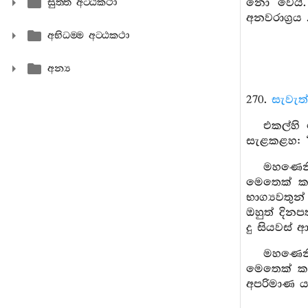
නො වෙයි.
සුත‍්ත අට‍්ඨකථා
අනවරාග්‍රය 
අභිධම‍්ම අට‍්ඨකථා
අන්‍ය
270.
සැවැත
එකල්හි 
සැළකළහ: “
මහණෙනි
මෙතෙක් ක
භාග්‍යවතු
ඔහුත් දිනප
දු සියවස් 
මහණෙනි
මෙතෙක් ක
අපරිමාණ ය 