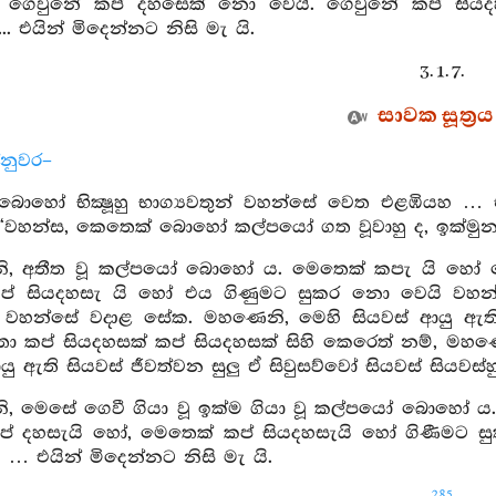
 ගෙවුනේ කප් දහසෙක් නො වෙයි. ගෙවුනේ කප් සි
... එයින් මිදෙන්නට නිසි මැ යි.
3. 1. 7.
සාවක සූත්‍රය
්නුවර–
බොහෝ භික්‍ෂූහු භාග්‍යවතුන් වහන්සේ වෙත එළඹියහ … එ
වහන්ස, කෙතෙක් බොහෝ කල්පයෝ ගත වූවාහු ද, ඉක්මුන
, අතීත වූ කල්පයෝ බොහෝ ය. මෙතෙක් කපැ යි හෝ ම
ප් සියදහසැ යි හෝ එය ගිණුමට සුකර නො වෙයි වහන්ස
න් වහන්සේ වදාළ සේක. මහණෙනි, මෙහි සියවස් ආයු ඇති 
තා කප් සියදහසක් කප් සියදහසක් සිහි කෙරෙත් නම්, මහණ
ආයු ඇති සියවස් ජීවත්වන සුලු ඒ සිවුසව්වෝ සියවස් සියව
, මෙසේ ගෙවී ගියා වූ ඉක්ම ගියා වූ කල්පයෝ බොහෝ ය.
ප් දහසැයි හෝ, මෙතෙක් කප් සියදහසැයි හෝ ගිණීමට 
… එයින් මිදෙන්නට නිසි මැ යි.
285