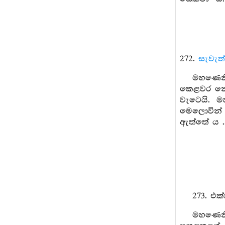
272.
සැවැත
මහණෙනි,
කෙළවර නො 
වැටෙයි. ම
මෙලොවින් 
ඇත්තේ ය ..
273. එ
මහණෙනි