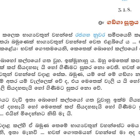
3. 1. 8.
ගඞ්ගා සූත්‍රය
ක් කලෙක භාග්‍යවතුන් වහන්සේ
රජගහ නුවර
සමීපයෙහි කල
්තරා බමුණෙක් භාග්‍යවතුන් වහන්සේ වෙත එළබියේ ය ...
ළේය: භවත් ගෞතමයෙනි, කෙතෙක් බොහෝ කල්පයෝ ගත වූ
බොහෝ කල්පයෝ ගත වූහ. ඉක්මූනාහු ය. ඔහු මෙතෙක් කප
 කප් සියදහසැ යි හෝ ගිණීමට සුකර නො වෙති. භවත් ග
‍යවතුන් වහන්සේ වදාළ සේක. බමුණ, යම් සේ මේ ගඞ්ගා 
 මේ අතර යම් වැල්ලෙක් වේ ද, එය මෙතෙක් වැලි ය යි හ
ලි සියදහසැයි හෝ ගිණීමට සුකර නො වේ.
එයට වැඩි ඉතා බොහෝ කල්පයෝ ගත වූවාහු ඉක්ම ගියහ
ප් දහසැයි හෝ මෙතෙක් කප් සියදහසැයි හෝ ගිණීමට
.. එයින් මිදෙන්නට නිසි මැ යි.
දාළ කල්හි ඒ බමුණ තෙමේ භාග්‍යවතුන් වහන්සේට මෙ
, ඉතා මැනවි ... භවත් ගෞතමයන් වහන්සේ මා අද ප