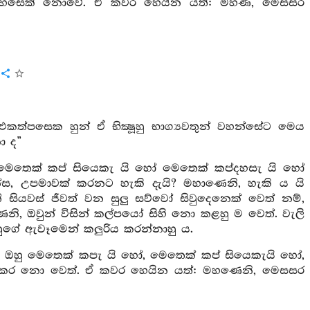
යදහසෙක් නොවේ. ඒ කවර හෙයින යත්: මහණ, මෙසසර
කත්පසෙක හුන් ඒ භික්‍ෂූහු භාග්‍යවතුන් වහන්සේට මෙය
ා ද”
ෙතෙක් කප් සියෙකැ යි හෝ මෙතෙක් කප්දහසැ යි හෝ
, උපමාවක් කරනට හැකි දැයි? මහාණෙනි, හැකි ය යි
සියවස් ජීවත් වන සුලු සව්වෝ සිවුදෙනෙක් වෙත් නම්,
ෙනි, ඔවුන් විසින් කල්පයෝ සිහි නො කළහු ම වෙත්. වැලි
ස්හුගේ ඇවෑමෙන් කලුරිය කරන්නාහු ය.
 ඔහු මෙතෙක් කපැ යි හෝ, මෙතෙක් කප් සියෙකැයි හෝ,
සුකර නො වෙත්. ඒ කවර හෙයින යත්: මහණෙනි, මෙසසර