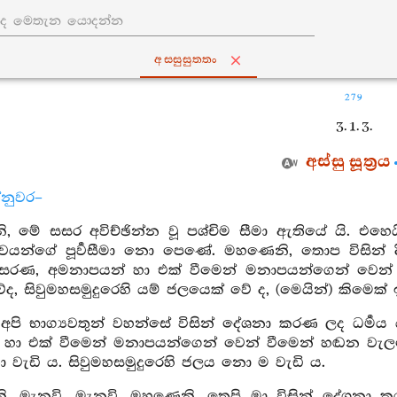
අස‍්සුසුත‍්තං
279
3. 1. 3.
අස්සු සූත්‍රය
්නුවර–
 මේ සසර අවිච්ඡින්න වූ පශ්චිම සීමා ඇතියේ යි. එහෙයින්
‍වයන්ගේ පූර්‍වසීමා නො පෙණේ. මහණෙනි, තොප විසින් දිග
ිසරණ, අමනාපයන් හා එක් වීමෙන් මනාපයන්ගෙන් වෙන
ද, සිවුමහසමුදුරෙහි යම් ජලයෙක් වේ ද, (මෙයින්) කිමෙක් ඉ
අපි භාග්‍යවතුන් වහන්සේ විසින් දේශනා කරණ ලද ධර්‍මය 
හා එක් වීමෙන් මනාපයන්ගෙන් වෙන් වීමෙන් හඬන වැලපෙ
 වැඩි ය. සිවුමහසමුදුරෙහි ජලය නො ම වැඩි ය.
, මැනවි, මැනවි. මහණෙනි, තෙපි මා විසින් දේශනා ක