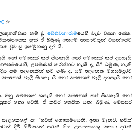
න්‍දකනිවාප නම් වූ
වේළුවනාරාම
යෙහි වැඩ වසන සේක.
 එකත්පසෙක හුන් ඒ බමුණු තෙමේ භාග්‍යවතුන් වහන්සේට
වාහු ඉක්මුනාහු දැ? යි.
ැයි හෝ මෙතෙක් කප් සියකැයි හෝ මෙතෙක් කප් දහසැයි
ෞතමයෙනි, උපමාවක් කරන්නට හැකි දැ යි? බමුණ, හැකි
නදිය යම් තැනෙකින් හට ගණී ද, යම් තැනෙක මහසමුදුරට
ෝ මෙතෙක් වැලි සියකැ යි හෝ මෙතෙක් වැලි දහසැයි හෝ
. ඔහු මෙතෙක් කපැයි හෝ මෙතෙක් කප් සියකැයි හෝ
 සුකර නො වෙති. ඒ කවර හෙයින යත්: බමුණ, මෙසසර
ය සැළකෙළේ ය: “භවත් ගෞතමයෙනි, ඉතා මැනවි, භවත්
ටන් දිවි හිමියෙන් සරණ ගිය උපාසකයකු කොට දරණ