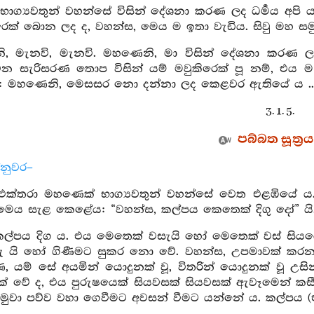
භාග්‍යවතුන් වහන්සේ විසින් දේශනා කරණ ලද ධර්‍මය අපි ය
රෙක් බොන ලද ද, වහන්ස, මෙය ම ඉතා වැඩිය. සිවු මහ සමු
, මැනවි, මැනවි. මහණෙනි, මා විසින් දේශනා කරණ ලද
වෙන සැරිසරණ තොප විසින් යම් මවුකිරෙක් පූ නම්, එය ම
: මහණෙනි, මෙසසර නො දන්නා ලද කෙළවර ඇතියේ ය ... මි
3. 1. 5.
පබ්බත සූත්‍රය
්නුවර–
ි එක්තරා මහණෙක් භාග්‍යවතුන් වහන්සේ වෙත එළඹියේ ය
ෙය සැළ කෙළේය: “වහන්ස, කල්පය කෙතෙක් දිගු දෝ” යි
ල්පය දිග ය. එය මෙතෙක් වසැයි හෝ මෙතෙක් වස් සිය
 යි හෝ ගිණීමට සුකර නො වේ. වහන්ස, උපමාවක් කරනට 
 යම් සේ අයමින් යොදුනක් වූ, විතරින් යොදුනක් වූ උසි
ෙක් වේ ද, එය පුරුෂයෙක් සියවසක් සියවසක් ඇවෑමෙන් කසී
මුවා පව්ව වහා ගෙවීමට අවසන් වීමට යන්නේ ය. කල්පය