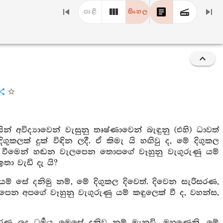
පාළි
සිංහල
 අවිද්‍යාවෙන් වැසුනු තෘෂ්ණාවෙන් බැඳුනු (එහි) ධාවත්
ුකලක් දුක් විඳින ලදී. ඒ කිමැ යි හඟිවු ද, මේ දිගුකල
් වීමෙන් හඬන වැලපෙන තොපගේ වෑහුනු වැගුරුණු යම්
තා වැඩි දැ යි?
යම් සේ දනිමු නම්, මේ දිගුකල දිවෙත්. දිවෙන සැරිසරණ,
න අපගේ වෑහුනු වැගුරුණු යම් කඳුලෙක් වී ද, වහන්ස,
රණ ලද ධර්‍මය මෙසේ දනිවු නම් මැනවි. මහණෙනි, මේ