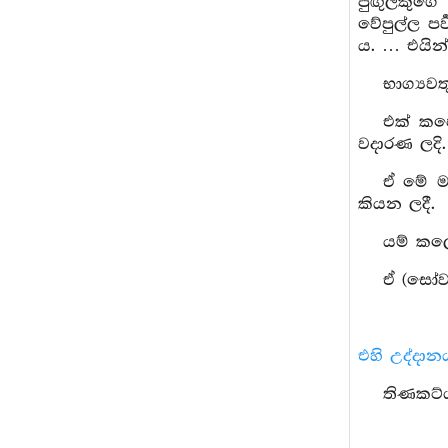
පුඟුලකුග
වේපුල්ල ප
ය. … එයින්
භාග්‍යව
එක් කපෙ
වදාරණ ලදි.
ඒ මේ මහත
කියන ලදී.
යම් කලෙ
ඒ (සෝවන
එහි උද්දාන
තිණකට්ඨ,