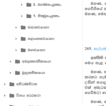
මහණ, මෙ
8. ඔපම‍්මසංයුත‍්තං
ගෙවීගියේ 
මහණ, මෙසසර
9. භික‍්ඛුසංයුත‍්තං
ඛන්‍ධකවග‍්ගො
සළායතනවග‍්ගො
269.
සැවැත
මහාවග‍්ගො
ඉක්බිත
අඞ‍්ගුත‍්තරනිකායො
මෙය සැළ ක
මහණ, ක
ඛුද‍්දකනිකායො
කරනට හැකි
උසින් යොදු
අභිධම‍්මපිටක
එක් අබැට
ගෙවීමට) 
විනය අට‍්ඨකථා
මහණ, ම