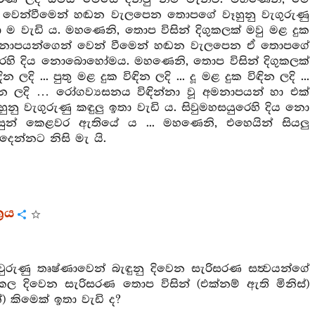
් වෙන්වීමෙන් හඬන වැලපෙන තොපගේ වෑහුනු වැගුරුණු
 ම වැඩි ය. මහණෙනි, තොප විසින් දිගුකලක් මවු මළ දුක
න් මනාපයන්ගෙන් වෙන් වීමෙන් හඬන වැලපෙන ඒ තොපගේ
ුරෙහි දිය නොබොහෝමය. මහණෙනි, තොප විසින් දිගුකලක්
 ලදි ... පුතු මළ දුක විඳින ලදි ... දූ මළ දුක විඳින ලදි ...
විඳින ලදි … රෝගව්‍යසනය විඳින්නා වූ අමනාපයන් හා එක්
වැගුරුණු කඳුලු ඉතා වැඩි ය. සිවුමහසයුරෙහි දිය නො
ුන් කෙළවර ඇතියේ ය ... මහණෙනි, එහෙයින් සියලු
ෙන්නට නිසි මැ යි.
‍රය
ුරුණු තෘෂ්ණාවෙන් බැඳුනු දිවෙන සැරිසරණ සත්‍වයන්ගේ
ල දිවෙන සැරිසරණ තොප විසින් (එක්නම් ඇති මිනිස්)
්) කිමෙක් ඉතා වැඩි ද?