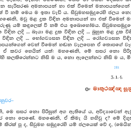
වෙන සැරිසරණ අමනාපයන් හා එක් වීමෙන් මනාපයන්ගෙන
ක් වී නම් මෙය ම ඉතා වැඩි ය. සිවුමහසමුදුරෙහි ජලය නො
 මහණෙනි, මවු මළ දුක විඳින අමනාපයන් හා එක් වීමෙ
ගුරුණු යම් කඳුලෙක් වී නම් එය ඉබොහෝමය. සිවුමහසමුද
 විඳින ලදි ... බෑයා මළ දුක විඳින ලදි ... බුහුන මළ දුක විඳින
 විඳින ලදි ... භෝගව්‍යසන විඳින ලදි ... රෝගව්‍යසන 
ාපයන්ගෙන් වෙන් වීමෙන් හඬන වැලපෙන ඒ තොපගේ වෑහුනු 
. ඒ කවර හෙයින් යත්: මහණෙනි, මේ සසර නො පිරිස
්හි කලකිරෙන්නට නිසි ම ය, නො ඇලෙන්නට නිසි ම ය, මිද
281
3. 1. 4.
මාතුථඤ්ඤ සූත්
්නුවර–
, මෙ සසර නො පිරිසුන් අග ඇතියේ ය, අවිද්‍යාවෙන් ඇව
ර නො පෙණේ. මහණෙනි, ඒ කිමැ යි හඟිවු ද? මේ දිගුක
කිරක් පූ ද, සිවුමහ සමුදුරෙහි යම් ජලයෙක් වේ ද, (මෙයින