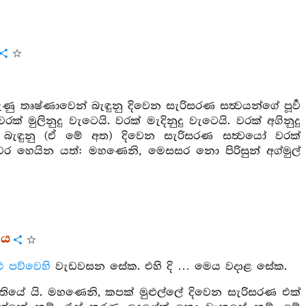
 තෘෂ්ණාවෙන් බැඳුනු දිවෙන සැරිසරණ සත්‍වයන්ගේ පූර්‍ව
ලිනුදු වැටෙයි. වරක් මැදිනුදු වැටෙයි. වරක් අගිනුදු
් බැඳුනු (ඒ මේ අත) දිවෙන සැරිසරණ සත්‍වයෝ වරක්
 හෙයින යත්: මහණෙනි, මෙසසර නො පිරිසුන් අග්මුල්
රය
ළු පව්වෙහි
වැඩවසන සේක. එහි දි … මෙය වදාළ සේක.
යේ යි. මහණෙනි, කපක් මුළුල්ලේ දිවෙන සැරිසරණ එක්