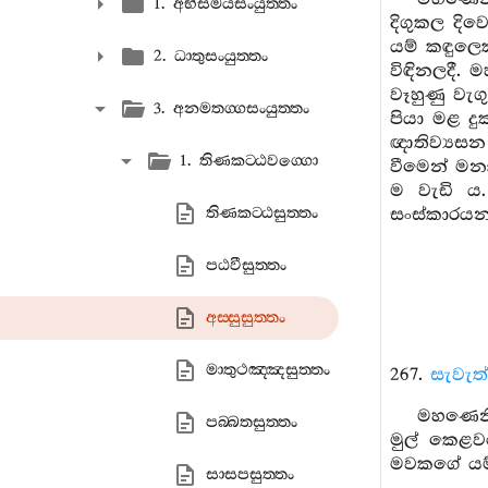
1. අභිසමයසංයුත‍්තං
දිගුකල දි
යම් කඳුලෙ
2. ධාතුසංයුත‍්තං
විඳිනලදී.
වෑහුණු වැ
3. අනමතග‍්ගසංයුත‍්තං
පියා මළ දුක
ඥාතිව්‍යසන
1. තිණකට‍්ඨවග‍්ගො
වීමෙන් මන
ම වැඩි ය
තිණකට‍්ඨසුත‍්තං
සංස්කාරයන
පඨවීසුත‍්තං
අස‍්සුසුත‍්තං
මාතුථඤ‍්ඤසුත‍්තං
267.
සැවැත
මහණෙනි
පබ‍්බතසුත‍්තං
මුල් කෙළව
මවකගේ යම් 
සාසපසුත‍්තං