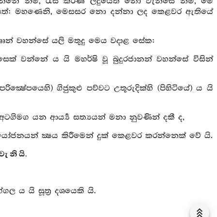
වන්නේ නම්, රැස් කරණ ලදුයේත් නො වැනසේ නම්, මේ
ින යත්: මහණෙනි, මෙසසර නො දන්නා ලද කෙළවර ඇතියේ
තෲන් වහන්සේ යලි මතුදු මෙය වදාළ සේක:
සෙක් වන්නේ ය යි මහර්ෂි වූ බුදුරජානන් වහන්සේ විසින්
ක්‍ෂේපයෙහි) ගිජුකුළු පව්වට උතූරුදික්හි (පිහිටියේ) ය යි
ටගිමග යන ආර්‍ය්‍ය සත්‍යයන් මනා නුවණින් දකී ද,
ෝජනයන් ක්‍ෂය කිරීමෙන් දුක් කෙළවර කරන්නෙක් වේ යි.
ැ නි යි.
ගල ය යි සූත්‍ර දශයෙකි යි.