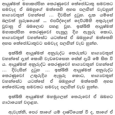
ආයුෂ්මත් මහාකප්පින තෙරණුවෝ තේජෝධාතු සමවතට
සමවැද ඒ බඹහුගේ මත්තෙහි අහස පලඟින් වැඩහුන්
භාග්‍යවතුන් වහන්සේ … දිවසින් දුටුහ. දැක යම්සේ
බලවත් පුරුෂයෙක් ... එපරිද්දෙන් දෙව්රම්හි අතුරුදන්
වූවාහු ඒ බඹලොව පහළ වූහ. ඉක්බිති ආයුෂ්මත්
මහාකප්පින තෙරණුවෝ පැසුලු දිග ඇසුරු කොට,
භාග්‍යවතුන් වහන්සේට යටත්සේ ඒ බඹහුගේ මත්තෙහි
අහස තේජෝධාතුවට සමවැද පලඟින් වැඩ හුන්හ.
ඉක්බිති ආයුෂ්මත් අනුරුද්ධ තෙරුන්ට භාග්‍යවතුන්
වහන්සේ දැන් කොහි වැඩවෙසෙන සේක් දැයි මේ සිත වි
ය. ආයුෂ්මත් අනුරුද්ධ තෙරණුවෝ භාග්‍යවතුන් වහන්සේ
… දිවැසින් දුටුහ … ඉක්බිති ආයුෂ්මත් අනුරුද්ධ
තෙරණුවෝ උතුරුදිග ඇසුරු කොට, භාග්‍යවතුන්
වහන්සේට යටත්සේ ඒ බඹහුගේ මත්තෙහි අහස
තේජෝධාතු සමවතට සමවැද පලඟින් වැඩ හුන්හ.
ඉක්බිති ආයුෂ්මත් මහමුගලන් තෙරුවෝ ඒ බඹහට
ගාථායෙන් වදාළහ.
ඇවැත්නි, පෙර තාගේ යම් දෘෂ්ටියෙක් වී ද, තාගේ ඒ