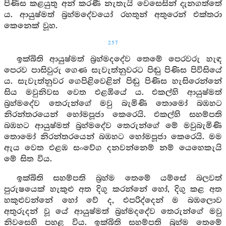
පිණිස කළයුතු අන් කරණී නැතැයි වෙසෙසින් දැනගත්තේ
ය. ආයුෂ්මත් බ්‍රහ්මදේවයෝ රහතුන් අතුරෙන් එක්තරා
කෙනෙක් වූහ.
257
ඉක්බිති ආයුෂ්මත් බ්‍රහ්මදදේව තෙමේ පෙරවරු හැඳ
පෙරව පාසිවුරු ගෙණ සැවැත්නුවරට පිඬු පිණිස පිවිසියේ
ය. සැවැත්නුවර ගෙපිළිවෙළින් පිඬු පිණිස හැසිරෙන්නේ
සිය මවුනිවස වෙත එළඹියේ ය. එකල්හි ආයුෂ්මත්
බ්‍රහ්මදේව තෙරුන්ගේ මවු බැමිණි තොමෝ බඹහට
නිරන්තරයෙන් හෝමපූජා කෙරෙයි. එකල්හි සහම්පති
බඹහට ආයුෂ්මත් බ්‍රහ්මදේව තෙරුන්ගේ මේ මවුබැමිණි
තොමෝ නිරන්තරයෙන් බඹහට හෝමපූජා කෙරෙයි. මම
ඇය වෙත එළඹ සංවේග දනවන්නෙම් නම් යෙහෙකැයි
මේ සිත විය.
ඉක්බිති සහම්පති බ්‍රහ්ම තෙමේ යම්සේ බලවත්
පුරුෂයෙක් හැකුළු අත දිගු කරන්නේ හෝ, දිගු කළ අත
හකුළුවන්නේ හෝ වේ ද, එපරිද්දෙන් ම බඹලොව
අතුරුදන් වූ යේ ආයුෂ්මත් බ්‍රහ්මදදේව තෙරුන්ගේ මවු
නිවසෙහි පහළ විය. ඉක්බිති සහම්පති බ්‍රහ්ම තෙමේ