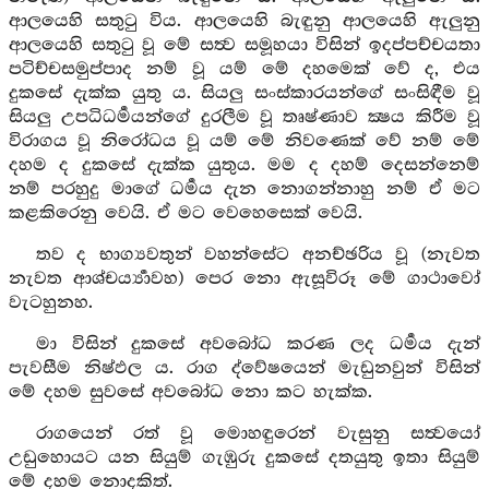
ආලයෙහි සතුටු විය. ආලයෙහි බැඳුනු ආලයෙහි ඇලුනු
ආලයෙහි සතුටු වූ මේ සත්‍ව සමූහයා විසින් ඉදප්පච්චයතා
පටිච්චසමුප්පාද නම් වූ යම් මේ දහමෙක් වේ ද, එය
දුකසේ දැක්ක යුතු ය. සියලු සංස්කාරයන්ගේ සංසිඳීම වූ
සියලු උපධිධර්‍මයන්ගේ දුරලීම වූ තෘෂ්ණාව ක්‍ෂය කිරීම වූ
විරාගය වූ නිරෝධය වූ යම් මේ නිවණෙක් වේ නම් මේ
දහම ද දුකසේ දැක්ක යුතුය. මම ද දහම් දෙසන්නෙම්
නම් පරහුදු මාගේ ධර්‍මය දැන නොගන්නාහු නම් ඒ මට
කළකිරෙනු වෙයි. ඒ මට වෙහෙසෙක් වෙයි.
තව ද භාග්‍යවතුන් වහන්සේට අනච්ඡරිය වූ (නැවත
නැවත ආශ්චර්‍ය්‍යාවහ) පෙර නො ඇසූවිරූ මේ ගාථාවෝ
වැටහුනහ.
මා විසින් දුකසේ අවබෝධ කරණ ලද ධර්‍මය දැන්
පැවසීම නිෂ්ඵල ය. රාග ද්වේෂයෙන් මැඩුනවුන් විසින්
මේ දහම සුවසේ අවබෝධ නො කට හැක්ක.
රාගයෙන් රත් වූ මොහඳුරෙන් වැසුනු සත්‍වයෝ
උඩුහොයට යන සියුම් ගැඹුරු දුකසේ දතයුතු ඉතා සියුම්
මේ දහම නොදකිත්.