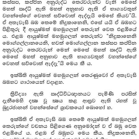
කස්සප, කප්පින අනුරුද්ධ තෙරවරුන්ට වැනි මෙසේ
මහත් ඍද්ධි ඇති මහත් අනුභාව ඇති ඒ භාග්‍යවතුන්
වහන්සේගේ වෙනත් සව්වොත් ඇද්දැයි මෙසේ කියව”යි.
ඒ අතැවැසි බඹ තෙමේ නිදුකානෙනි, එසේ යයි ඒ බඹහට
පිළිතුරු දී ආයුෂ්මත් මහමුගලන් තෙරුන් වෙත එළඹියේ
ය. එළඹ ආයුෂ්මත් මහමුගලන් තෙරුන්ට “නිදුකානෙනි
මොග්ගල්ලානයෙනි, භවත් මොග්ගල්ලාන කස්සප කප්පින
අනුරුද්ධ තෙරවරුන් මෙන් මෙසේ මහත් ඍද්ධි ඇති
මෙසේ මහත් අනුභාව ඇති භාග්‍යවතුන් වහන්සේගේ
වෙනත් සව්වොත් ඇද්දැ”යි මෙය කී ය.
ඉක්බිති ආයුෂ්මත් මහමුගලන් තෙරණුවෝ ඒ අතැවැසි
බඹහට ගාථායෙන් වදාළහ.
ත්‍රිවිද්‍යා ඇති ඍද්ධිවිධඥානයට පැමිණි පරසිත්
දැනීමෙහි දක්‍ෂ වූ ක්‍ෂය කළ ආස්‍රව ඇති රහත් වූ
බුදුරජානන් වහන්සේගේ ශ්‍රාවකයෝ බොහෝ හ.
ඉක්බිති ඒ අතැවැසි බඹ තෙමේ ආයුෂ්මත් මහමුගලන්
තෙරුන්ගේ වචනය පිළිගෙණ අනුමෝදන් ව ඒ බඹු වෙත
එළඹියේ ය. එළඹ ඒ බඹුහට මෙය කීය. නිදුකානෙනි,