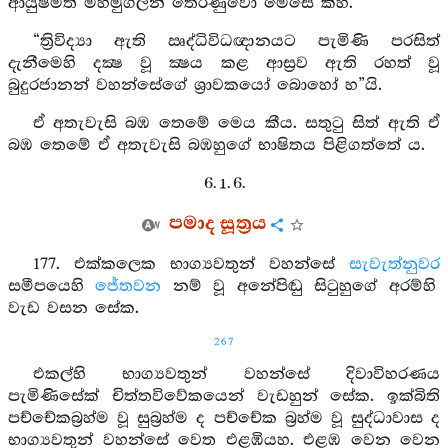
ආයුෂ්මත් මහමුගලන් තෙරණුවෝ මෙසේ කීහ.
“ත්‍රිවිද්‍යා ඇති ඍද්ධිවිධඥානයට පැමිණි පරසිත්
දැනීමෙහි දක්‍ෂ වූ ක්‍ෂය කළ ආස්‍රව ඇති රහත් වූ
බුදුරජානන් වහන්සේගේ ශ්‍රාවකයෝ බොහෝ හ”යි.
ඒ අතැවැසි බඹ තෙමේ මෙය කීය. සතුටු සිත් ඇති ඒ
බඹ තෙමේ ඒ අතැවැසි බඹහුගේ භාෂිතය පිළිගත්තේ ය.
6. 1. 6.
පමාද සූත්‍රය
177. එක්කලෙක භාග්‍යවතුන් වහන්සේ
සැවැත්නුවර
සමීපයෙහි
ජේතවන
නම් වූ අනේපිඬු සිටුහුගේ අරම්හි
වැඩ වසන සේක.
267
එකල්හි භාග්‍යවතුන් වහන්සේ දිවාවිහරණය
පැමිණිසේක් චිත්තවිවේකයෙන් වැඩහුන් සේක. ඉක්බිති
පච්චේකබ්‍රහ්ම වූ සුබ්‍රහ්ම ද පච්චේක බ්‍රහ්ම වූ සුද්ධාවාස ද
භාග්‍යවතුන් වහන්සේ වෙත එළඹියහ. එළඹ වෙන වෙන