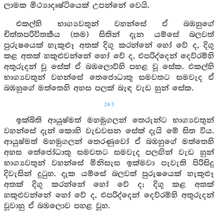
ලාමක මිථ්‍යාදෘෂ්ටියෙක් උපන්නේ වෙයි.
එකල්හි භාග්‍යවතුන් වහන්සේ ඒ බඹහුගේ
චිත්තපරිවිතර්‍කය (තම) සිතින් දැන යම්සේ බලවත්
පුරුෂයෙක් හැකුළූ අතක් දිගු කරන්නේ හෝ වේ ද, දිගු
කළ අතක් හකුළුවන්නේ හෝ වේ ද, එපරිද්දෙන් දෙව්රම්හි
අතුරුදන් වූ සේක් ඒ බඹලොව්හි පහළ වූ සේක. එකල්හි
භාග්‍යවතුන් වහන්සේ තෙජොධාතු සමවතට සමවැද ඒ
බඹහුගේ මත්තෙහි අහස පලක් බැඳ වැඩ හුන් සේක.
263
ඉක්බිති ආයුෂ්මත් මහමුගලන් තෙරුන්ට භාග්‍යවතුන්
වහන්සේ දැන් කොහි වැඩවසන සේක් දැයි මේ සිත විය.
ආයුෂ්මත් මහමුගලන් තෙරණුවෝ ඒ බඹහුගේ මත්තෙහි
අහස තේජෝධාතු සමවතට සමවැද පලඟින් වැඩ හුන්
භාග්‍යවතුන් වහන්සේ මිනිසැස ඉක්මවා පැවැති පිරිසිදු
දිවැසින් දුටුහ. දැක යම්සේ බලවත් පුරුෂයෙක් හැකුළූ
අතක් දිගු කරන්නේ හෝ වේ ද; දිගු කළ අතක්
හකුළුවන්නේ හෝ වේ ද, එපරිද්දෙන් දෙව්රම්හි අතුරුදන්
වූවාහු ඒ බඹලොව පහළ වූහ.