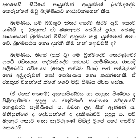
අහසෙහි සිටියේ ආයුෂ්මත් ආයුෂ්මත් බ්‍රහ්මදදේව
තෙරුන්ගේ මවු බැමිණියට ගාථාවන්ගෙන් කීය.
බැමිණිය, යම් බඹකුට නිතර හෝම කිරීම දැඩි කොට
ගණිහි ද, (ඔහුගේ ඒ) බඹලොව මෙයින් දුරය. මෙබඳු
පායාසයන් බ්‍රහ්මයන් විසින් අනුභව කළ යුත්තෙක් නො
වේ. බ්‍රහ්මපථය නො දන්නී කිම නන් දොඩවහි ද?
බැමිණිය, තිගේ (පුත් වූ) මේ බ්‍රහ්මදේව තෙරණුවෝ
උපධි රහිතයහ. දේවාතිදේව භාවයට පැමිණියහ. රාගාදි
පලිබෝධ රහිතයහ (තෙල අත්බව පියා) අන් අත්බැවක්
හෝ අඹුදරුවන් හෝ පෝෂණය නො කරන්නෙකි. ඒ
රහතුන් වහන්සේ තිගේ ගෙට පිඬු පිණිස පිවිස සේක.
(ඒ රහත් තෙමේ) ආහුනපිණ්ඩය හා පාහුන පිණ්ඩය ද
පිළිගැණීමට සුදුසු ය. චතුර්මාර්‍ග සංඛ්‍යාත වේදයෙහි
කෙළවරට පැමිණියේ ය. වඩන ලද සිත් ඇත්තේ ය.
මිනිසුන්ගේ ද දෙවියන්ගේ ද දක්‍ෂිණාවට සුදුසු ය. පව්
බැහැර කොට නො තැවරුණේ සිහිල් වූයේ අහර සෙවීම
කෙරෙයි.