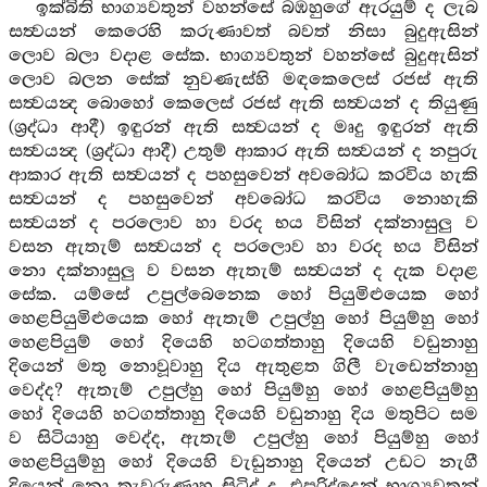
ඉක්බිති භාග්‍යවතුන් වහන්සේ බඹහුගේ ඇරයුම් ද ලැබ
සත්‍වයන් කෙරෙහි කරුණාවත් බවත් නිසා බුදුඇසින්
ලොව බලා වදාළ සේක. භාග්‍යවතුන් වහන්සේ බුදුඇසින්
ලොව බලන සේක් නුවණැස්හි මඳකෙලෙස් රජස් ඇති
සත්‍වයන්‍ද බොහෝ කෙලෙස් රජස් ඇති සත්‍වයන් ද තියුණු
(ශ්‍රද්ධා ආදී) ඉඳුරන් ඇති සත්‍වයන් ද මෘදු ඉඳුරන් ඇති
සත්‍වයන්‍ද (ශ්‍රද්ධා ආදී) උතුම් ආකාර ඇති සත්‍වයන් ද නපුරු
ආකාර ඇති සත්‍වයන් ද පහසුවෙන් අවබෝධ කරවිය හැකි
සත්‍වයන් ද පහසුවෙන් අවබෝධ කරවිය නොහැකි
සත්‍වයන් ද පරලොව හා වරද භය විසින් දක්නාසුලු ව
වසන ඇතැම් සත්‍වයන් ද පරලොව හා වරද භය විසින්
නො දක්නාසුලු ව වසන ඇතැම් සත්‍වයන් ද දැක වදාළ
සේක. යම්සේ උපුල්බෙනෙක හෝ පියුමිළුයෙක හෝ
හෙළපියුමිළුයෙක හෝ ඇතැම් උපුල්හු හෝ පියුම්හු හෝ
හෙළපියුම් හෝ දියෙහි හටගත්තාහු දියෙහි වඩුනාහු
දියෙන් මතු නොවූවාහු දිය ඇතුළත ගිලී වැඩෙන්නාහු
වෙද්ද? ඇතැම් උපුල්හු හෝ පියුම්හු හෝ හෙළපියුම්හු
හෝ දියෙහි හටගත්තාහු දියෙහි වඩුනාහු දිය මතුපිට සම
ව සිටියාහු වෙද්ද, ඇතැම් උපුල්හු හෝ පියුම්හු හෝ
හෙළපියුම්හු හෝ දියෙහි වැඩුනාහු දියෙන් උඩට නැගී
දියෙන් නො තැවරුණාහු සිටිද් ද, එපරිද්දෙන් භාග්‍යවතුන්