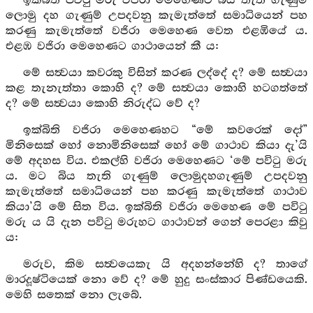
ඉක්බිති පවිටු මරු වජිරා මෙහෙණට බිය තැති ගැණුම්
ලොමු දහ ගැණුම් උපදවනු කැමැත්තේ සමාධියෙන් පහ
කරණු කැමැත්තේ වජිරා මෙහෙණ වෙත එළඹියේ ය.
එළඹ වජිරා මෙහෙණට ගාථායෙන් කී ය:
මේ සත්‍වයා කවරකු විසින් කරණ ලද්දේ ද? මේ සත්‍වයා
කළ තැනැත්තා කොහි ද? මේ සත්‍වයා කොහි හටගත්තේ
ද? මේ සත්‍වයා කොහි නිරුද්ධ වේ ද?
ඉක්බිති වජිරා මෙහෙණහට “මේ කවරෙක් දෝ”
මිනිසෙක් හෝ නොමිනිසෙක් හෝ මේ ගාථාව කියා දැ’යි
මේ අදහස විය. එකල්හි වජිරා මෙහෙණට ‘මේ පවිටු මරු
ය. මට බිය තැති ගැණුම් ලොමුදහගැණුම් උපදවනු
කැමැත්තේ සමාධියෙන් පහ කරණු කැමැත්තේ ගාථාව
කියා’යි මේ සිත විය. ඉක්බිති වජිරා මෙහෙණ මේ පවිටු
මරු ය යි දැන පවිටු මරුහට ගාථාවන් ගෙන් පෙරළා කිවු
ය:
මරුව, කිම සත්‍වයෙකැ යි අදහන්නේහි ද? තාගේ
මාරදූෂ්ටියෙක් නො වේ ද? මේ හුදු සංස්කාර පිණ්ඩයෙකි.
මෙහි සතෙක් නො ලැබේ.