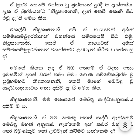
ඒ බ්‍රහ්ම තෙමේ එන්නා වූ බ්‍රහ්මයන් දුරදී ම දැක්කේය.
දැක ඒ බ්‍රහ්මයන්ට “නිදුකානෙනි, දැන් තෙපි කොහි සිට
එවු දැ”යි මෙය කීය.
එකල්හි නිදුකානෙනි, අපි ඒ භාග්‍යවත් අර්‍හත්
සම්මාසම්බුදුරජානන් වහන්සේ සමීපයෙහි සිට එමු.
නිදුකානෙනි, තෙපි ඒ භාග්‍යවත් අර්‍හත්
සම්මාසම්බුදුරජානන් වහන්සේට උවටැන් කිරීමට යන්නාහු
ද?
මෙසේ කියන ලද ඒ බඹ තෙමේ ඒ වදන නො
ඉවසමින් දහස් වරක් තමා මවා ගෙණ පච්චේකබ්‍රහ්ම වූ
සුබ්‍රහ්මහට නිදුකානෙනි, තෙපි මාගේ මෙබඳු වූ
ඍද්ධ්‍යානුභාවය නො දකිවු දැ යි මෙය කීය.
නිදුකානෙනි, මම තොපගේ මෙබඳු ඍද්ධ්‍යානුභාවය
දකිම් ම ය.
නිදුකානෙනි, ඒ මම මෙබඳු මහත් ඍද්ධි ඇත්තෙම්
මෙබඳු මහත් අනුභාව ඇත්තෙම් අන් කවර මහණකුට
හෝ බමුණකුට හෝ උවටැන් කිරීමට යන්නෙම් ද?