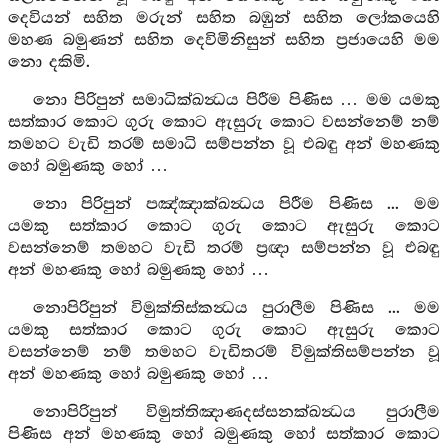
දෙවියන් සහිත මරුන් සහිත බඹුන් සහිත ලෝකයෙහි
මහණ බමුණන් සහිත දෙවිමිනිසුන් සහිත ප්‍රජායෙහි මම
නො දකිමි.
නො පිරිපුන් සමාධික්ඛන්‍ධය පිරීම පිණිස … මම යමකු
සත්කාර කොට ගුරු කොට ඇසුරු කොට වසන්නෙම් නම්
තමහට වැඩි තරම් සමාධි සම්පන්න වූ එබඳු අන් මහණකු
හෝ බමුණකු හෝ …
නො පිරිපුන් පඤ්ඤාක්ඛන්‍ධය පිරීම පිණිස ... මම
යමකු සත්කාර කොට ගුරු කොට ඇසුරු කොට
වසන්නෙම් තමහට වැඩි තරම් ප්‍රඥා සම්පන්න වූ එබඳු
අන් මහණකු හෝ බමුණකු හෝ …
නොපිරිපුන් විමුක්තිස්කන්‍ධය පුරාලීම පිණිස ... මම
යමකු සත්කාර කොට ගුරු කොට ඇසුරු කොට
වසන්නෙම් නම් තමහට වැඩිතරම් විමුක්තිසම්පන්න වූ
අන් මහණකු හෝ බමුණකු හෝ …
නොපිරිපුන් විමුත්තිඤාණදස්සනක්ඛන්‍ධය පුරාලීම
පිණිස අන් මහණකු හෝ බමුණකු හෝ සත්කාර කොට