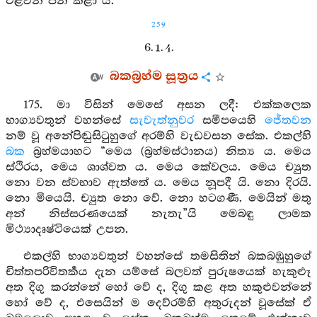
එළවන පින් කළා ය.
259
6. 1. 4.
බකබ්‍රහ්ම සූත්‍රය
175. මා විසින් මෙසේ අසන ලදී: එක්කලෙක
භාග්‍යවතුන් වහන්සේ
සැවැත්නුවර
සමීපයෙහි
ජේතවන
නම් වූ අනේපිඬුසිටුහුගේ අරම්හි වැඩවසන සේක. එකල්හි
බක
බ්‍රහ්මයාහට “මෙය (බ්‍රහ්මස්ථානය) නිත්‍ය ය. මෙය
ස්ථිරය, මෙය ශාශ්වත ය. මෙය කේවලය. මෙය ච්‍යුත
නො වන ස්වභාව ඇත්තේ ය. මෙය නූපදී යි. නො දිරයි.
නො මියෙයි. ච්‍යුත නො වේ. නො හටගණී. මෙයින් මතු
අන් නිස්සරණයෙක් නැතැ”යි මෙබඳු ලාමක
මිථ්‍යාදෘෂ්ටියෙක් උපන.
එකල්හි භාග්‍යවතුන් වහන්සේ තමසිතින් බකබඹුහුගේ
චිත්තපරිවිතර්‍කය දැන යම්සේ බලවත් පුරුෂයෙක් හැකුළූ
අත දිගු කරන්නේ හෝ වේ ද, දිගු කළ අත හකුළුවන්නේ
හෝ වේ ද, එසෙයින් ම දෙව්රම්හි අතුරුදන් වූසේක් ඒ