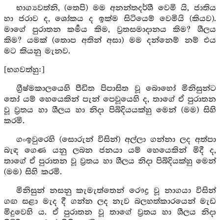
භාග්‍යවත්නි, (තෙපි) මම අනන්තදර්ශී වෙමි යි, ජාතිය
හා ජරාව ද, ශෝකය ද ඉක්ම සිටියෙම් වෙමියි (කියව).
මාගේ පුරාතන කර්‍මය කිම, ව්‍රතසමාදානය කිම? ශීලය
කිම? යමක් (තොප අතින් අසා) මම දන්නෙම් නම් එය
මට කියනු මැනව.
[භගවත්හු:]
ග්‍රීෂ්මකාලයෙහි පීඩිත පිපාසිත වූ බොහෝ මිනිසුන්ට
තෝ යම් හෙයෙකින් පැන් පෙවූයෙහි ද, තාගේ ඒ පුරාතන
වූ ව්‍රතය හා ශීලය හා නිදා පිබිදියයක්හු මෙන් (මම) සිහි
කරමි.
ගංඉවුරෙහි (සොරුන් විසින්) අල්ලා ගන්නා ලද අත්පා
බැඳ ගෙණ යනු ලබන ජනයා යම් හෙයෙකින් මිදී ද,
තාගේ ඒ පුරාතන වූ ව්‍රතය හා ශීලය නිදා පිබිදියක්හු මෙන්
(මම) සිහි කරමි.
මිනිසුන් නසනු කැමැත්තෙන් රෞද්‍ර වූ නාගයා විසින්
ගඟ සළා මැද දී ගන්න ලද නැව බලහත්කාරයෙන් මැඩ
මිදුවෙහි ය. ඒ පුරාතන වූ තාගේ ව්‍රතය හා ශීලය නිදා