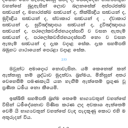
වහන්සේ බුදුඇසින් ලොව බලනසේක් අප්පරජක්ඛ
සත්‍වයන් ද, මහාරජක්ඛ සත්‍වයන් ද, තික්ඛින්‍ද්‍රිය සත්‍වයන් ද,
මුදින්‍ද්‍රිය සත්‍වයන් ද, ස්වාකාර සත්‍වයන් ද , ද්වාකාර
සත්‍වයන් ද, සුවිඤ්ඤාපය සත්‍වයන් ද, දුවිඤ්ඤාපය
සත්‍වයන් ද, පරලෝකවජ්ජභයදස්සාවී ව වසන ඇතැම්
සත්‍වයන් ද, පරලෝකවජ්ජභයදස්සාවී නො ව වසන
ඇතැම් සත්‍වයන් ද දැක වදාළ සේක. දැක සහම්පති
බඹුහට ගාථායෙන් පෙරළා වදාළ සේක.
253
ඔවුන්ට අමාදොර නොවැසින. යම් කෙනෙක් කන්
ඇත්තාහු නම් ශ්‍රද්ධාව මුදත්වා. බ්‍රහ්මය, මිනිසුන් අතර
වෙහෙසීම් පමණකැයි යන හැඟීම් ඇත්තෙම් ප්‍රගුණ වූ
ප්‍රණීත ධර්‍මය නො කීයෙමි.
ඉක්බිති සහම්පති බ්‍රහ්ම තෙමේ භාග්‍යවතුන් වහන්සේ
විසින් ධර්‍මදේශනාව පිණිස කරණ ලද අවකාශ ඇත්තෙම්
වෙමි යි භාග්‍යවතුන් වහන්සේ වැඳ පැදකුණු කොට එහි ම
අතුරුදන් විය.