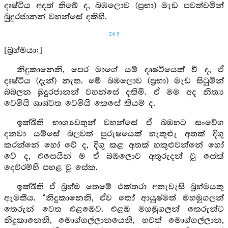
දෘෂ්ටිය අදත් තිබේ ද, බඹලොව (ප්‍රභා) මැඩ පවත්වමින්
බුදුරජානන් වහන්සේ දකිහි.
265
[බ්‍රහ්මයා:]
නිදුකානෙනි, පෙර මාගේ යම් දෘෂ්ටියෙක් වී ද, ඒ
දෘෂ්ටිය (දැන්) නැත. මේ බඹලොව (ප්‍රභා) මැඩ සිටුමින්
බබලන බුදුරජානන් වහන්සේ දකිමි. ඒ මම අද නිත්‍ය
වෙමියි ශාශ්වත වෙමියි කෙසේ කියම් ද.
ඉක්බිති භාග්‍යවතුන් වහන්සේ ඒ බඹහට සංවේග
දනවා යම්සේ බලවත් පුරුෂයෙක් හැකුළූ අතක් දිගු
කරන්නේ හෝ වේ ද, දිගු කළ අතක් හකුළුවන්නේ හෝ
වේ ද, එසෙයින් ම ඒ බඹලොව අතුරුදන් වූ සේක්
දෙව්රම්හි පහළ වූ සේක.
ඉක්බිති ඒ බ්‍රහ්ම තෙමේ එක්තරා අතැවැසි බ්‍රහ්මයකු
ඇමතීය. “නිදුකානෙනි, ඒව තෝ ආයුෂ්මත් මහමුගලන්
තෙරුන් වෙත එළඹෙව. එළඹ මහමුගලන් තෙරුන්ට
නිදුකානෙනි, මොග්ගල්ලානයෙනි, භවත් මොග්ගල්ලාන,