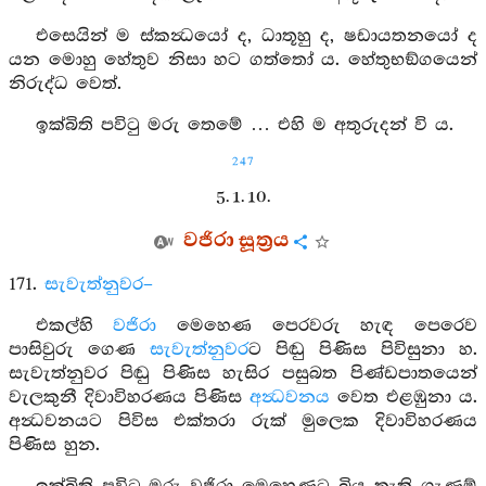
එසෙයින් ම ස්කන්‍ධයෝ ද, ධාතූහු ද, ෂඩායතනයෝ ද
යන මොහු හේතුව නිසා හට ගත්තෝ ය. හේතුභඞ්ගයෙන්
නිරුද්ධ වෙත්.
ඉක්බිති පවිටු මරු තෙමේ … එහි ම අතුරුදන් වි ය.
247
5. 1. 10.
වජිරා සූත්‍රය
171.
සැවැත්නුවර–
එකල්හි
වජිරා
මෙහෙණ පෙරවරු හැඳ පෙරෙව
පාසිවුරු ගෙණ
සැවැත්නුවර
ට පිඬු පිණිස පිවිසුනා හ.
සැවැත්නුවර පිඬු පිණිස හැසිර පසුබත පිණ්ඩපාතයෙන්
වැලකුනී දිවාවිහරණය පිණිස
අන්‍ධවනය
වෙත එළඹුනා ය.
අන්‍ධවනයට පිවිස එක්තරා රුක් මුලෙක දිවාවිහරණය
පිණිස හුන.