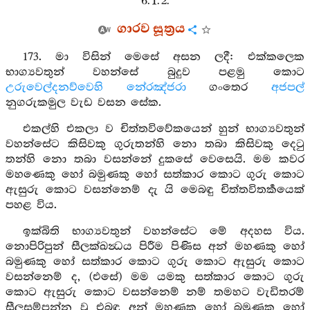
6. 1. 2.
ගාරව සූත්‍රය
173. මා විසින් මෙසේ අසන ලදී: එක්කලෙක
භාග්‍යවතුන් වහන්සේ බුදුව පළමු කොට
උරුවෙල්දනව්වෙහි
නේරඤ්ජරා
ගංතෙර
අජපල්
නුගරුකමුල වැඩ වසන සේක.
එකල්හි එකලා ව චිත්තවිවේකයෙන් හුන් භාග්‍යවතුන්
වහන්සේට කිසිවකු ගුරුතන්හි නො තබා කිසිවකු දෙටු
තන්හි නො තබා වසන්නේ දුකසේ වෙසෙයි. මම කවර
මහණෙකු හෝ බමුණකු හෝ සත්කාර කොට ගුරු කොට
ඇසුරු කොට වසන්නෙම් දැ යි මෙබඳු චිත්තවිතර්‍කයෙක්
පහළ විය.
ඉක්බිති භාග්‍යවතුන් වහන්සේට මේ අදහස විය.
නොපිරිපුන් සීලක්ඛන්‍ධය පිරීම පිණිස අන් මහණකු හෝ
බමුණකු හෝ සත්කාර කොට ගුරු කොට ඇසුරු කොට
වසන්නෙම් ද, (එසේ) මම යමකු සත්කාර කොට ගුරු
කොට ඇසුරු කොට වසන්නෙම් නම් තමහට වැඩිතරම්
සීලසම්පන්න වූ එබඳු අන් මහණකු හෝ බමුණකු හෝ