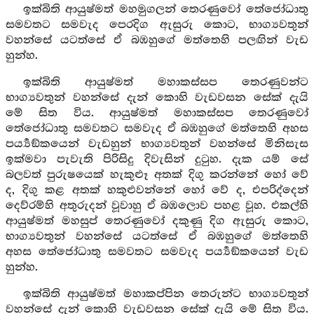
ඉක්බිති ආයුෂ්මත් මහමුගලන් තෙරණුවෝ තේජෝධාතු
සමවතට සමවැද පෙරදිග ඇසුරු කොට, භාග්‍යවතුන්
වහන්සේ යටත්සේ ඒ බඹහුගේ මත්තෙහි පලඟින් වැඩ
හුන්හ.
ඉක්බිති ආයුෂ්මත් මහාකස්සප තෙරණුවන්ට
භාග්‍යවතුන් වහන්සේ දැන් කොහි වැඩවසන සේක් දැයි
මේ සිත විය. ආයුෂ්මත් මහාකස්සප තෙරණුවෝ
තේජෝධාතු සමවතට සමවැද ඒ බඹහුගේ මත්තෙහි අහස
පර්‍ය්‍යඞ්කයෙන් වැඩහුන් භාග්‍යවතුන් වහන්සේ මිනිසැස
ඉක්මවා පැවැති පිරිසිදු දිවැසින් දුටුහ. දැක යම් සේ
බලවත් පුරුෂයෙක් හැකුළූ අතක් දිගු කරන්නේ හෝ වේ
ද, දිගු කළ අතක් හකුළුවන්නේ හෝ වේ ද, එපරිද්දෙන්
දෙව්රම්හි අතුරුදන් වූවාහු ඒ බඹලොව පහළ වූහ. එකල්හි
ආයුෂ්මත් මහසුප් තෙරණුවෝ දකුණු දිග ඇසුරු කොට,
භාග්‍යවතුන් වහන්සේ යටත්සේ ඒ බඹහුගේ මත්තෙහි
අහස තේජෝධාතු සමවතට සමවැද පර්‍ය්‍යඞ්කයෙන් වැඩ
හුන්හ.
ඉක්බිති ආයුෂ්මත් මහාකප්පින තෙරුන්ට භාග්‍යවතුන්
වහන්සේ දැන් කොහි වැඩවසන සේක් දැයි මේ සිත විය.