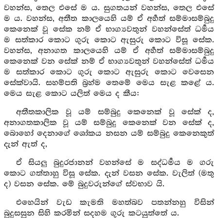
වහන්ස, තෙල එසේ ම ය. සුගතයන් වහන්ස, තෙල එසේ
ම ය. වහන්ස, අතීත කාලයෙහි යම් ඒ අර්‍හත් සම්මාසම්බුදු
කෙනෙක් වූ සේක නම් ඒ භාග්‍යවතුන් වහන්සේත් ධර්‍මය
ම සත්කාර කොට ගුරු කොට ඇසුරු කොට විසූ සේක.
වහන්ස, අනාගත කාලයෙහි යම් ඒ අර්‍හත් සම්මාසම්බුදු
කෙනෙක් වන සේක් නම් ඒ භාග්‍යවතුන් වහන්සේත් ධර්‍මය
ම සත්කාර කොට ගුරු කොට ඇසුරු කොට වෙසෙන
සේක්වායි. සහම්පති බ්‍රහ්ම තෙමේ මෙය සැළ කළේ ය.
මෙය සැළ කොට යලිත් මෙය ද කීය:
අතීතකාලික වූ යම් සම්බුදු කෙනෙක් වූ සේක් ද,
අනාගතකාලික වූ යම් සම්බුදු කෙනෙක් වන සේක් ද,
බොහෝ දෙනාගේ ශෝකය නසන යම් සම්බුදු කෙනෙකුත්
දැන් ඇත් ද,
ඒ සියලු බුදුරජානන් වහන්සේ ම සද්ධර්‍මය ම ගරු
කොට ගත්තාහු විසූ සේක. දැන් වසන සේක. වැලිත් (මතු
ද) වසන සේක. මේ බුදුවරුන්ගේ ස්වභාව යි.
එහෙයින් වැඩ කැමති මහත්බව පතන්නහු විසින්
බුදුසසුන සිහි කරමින් සදහම ගුරු කටයුත්තේ ය.