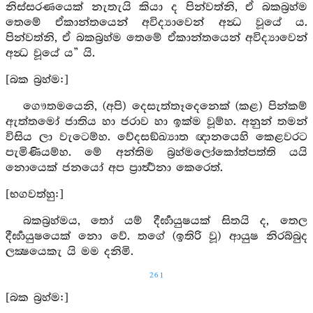
නිස්සරණයෙක් නැතැයි කියා ද පින්වත්නි, ඒ බකබ්‍රහ්ම
තෙමේ ඒකාන්තයෙන් අවිද්‍යාවෙන් අන්‍ධ වූයේ ය.
පින්වත්නි, ඒ බකබ්‍රහ්ම තෙමේ ඒකාන්තයෙන් අවිද්‍යාවෙන්
අන්‍ධ වූයේ ය” යි.
[බක බ්‍රහ්ම:]
ගෞතමයෙනි, (අපි) දෙසැත්තෑදෙනෙක් (කළ) පින්කම්
ඇත්තමෝ ජාතිය හා ජරාව හා ඉක්ම වූම්හ. අනුන් තමන්
විසිය ලා වැටෙම්හ. වේදසඞ්ඛ්‍යාත ඥානයෙහි කෙළවරට
පැමිණියම්හ. මේ අන්තිම බ්‍රහ්මලෝකෝත්පත්ති යයි
නොයෙක් ජනයෝ අප ප්‍රාර්‍ත්‍ථනා කෙරෙත්.
[භගවත්හු:]
බකබ්‍රහ්මය, තෝ යම් දීර්‍ඝායුෂයක් සිතයි ද, තෙල
දීර්‍ඝායුෂයෙක් නො වේ. තගේ (ඉතිරි වූ) ආයුෂ නිරබ්බුද
ලක්‍ෂයෙකැ යි මම දනිමි.
261
[බක බ්‍රහ්ම:]