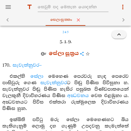
සෙලාසුත‍්තං
245
5. 1. 9.
සේලා සූත්‍රය
170.
සැවැත්නුවර–
එකල්හි
සේලා
මෙහෙණ පෙරවරු හැඳ පෙරෙව
පාසිවුරු ගෙණ
සැවැත්නුවර
ට පිඬු පිණිස පිවිසුනා හ.
සැවැත්නුවර පිඬු පිණිස හැසිර පසුබත පිණ්ඩපාතයෙන්
වැලකුනී දිවාවිහරණය පිණිස
අන්‍ධවනය
වෙත එළඹුනා ය.
අන්‍ධවනයට පිවිස එක්තරා රුක්මුලෙක දිවාවිහරණය
පිණිස හුන.
ඉක්බිති පවිටු මරු සේලා මෙහෙණහට බිය
තැතිගැනුම් ලොමු දහ ගැණුම් උපදවනු කැමැත්තේ