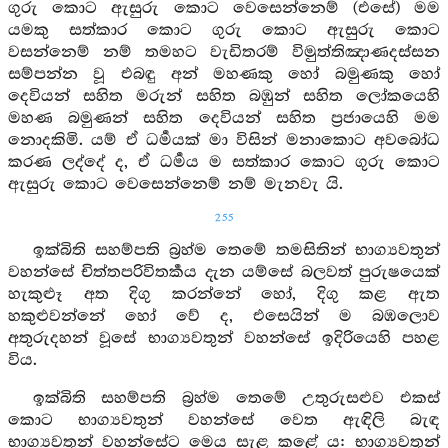
ගුරු කොට ඇසුරු කොට වෙසෙන්නෙම් (එසේ) මම
යමකු සත්කාර කොට ගුරු කොට ඇසුරු කොට
වසන්නෙම් නම් තමහට වැඩිතරම් විමුත්තිඤාණදස්සන
සම්පන්න වූ එබඳු අන් මහණකු හෝ බමුණකු හෝ
දෙවියන් සහිත මරුන් සහිත බඹුන් සහිත ලෝකයෙහි
මහණ බමුණන් සහිත දෙවියන් සහිත ප්‍රජායෙහි මම
නොදකිමි. යම් ඒ ධර්‍මයක් මා විසින් මනාකොට අවබෝධ
කරණ ලද්දේ ද, ඒ ධර්‍මය ම සත්කාර කොට ගුරු කොට
ඇසුරු කොට වෙසෙන්නෙම් නම් මැනවැ යි.
255
ඉක්බිති සහම්පති බ්‍රහ්ම තෙමේ තමසිතින් භාග්‍යවතුන්
වහන්සේ චිත්තපරිවිතර්‍කය දැන යම්සේ බලවත් පුරුෂයෙක්
හැකුළූ අත දිගු කරන්නේ හෝ, දිගු කළ ඇත
හකුළුවන්නේ හෝ වේ ද, එසෙයින් ම බඹලොව
අතුරුදහන් වූසේ භාග්‍යවතුන් වහන්සේ ඉදිරියෙහි පහළ
විය.
ඉක්බිති සහම්පති බ්‍රහ්ම තෙමේ උතුරුසළුව එකස්
කොට භාග්‍යවතුන් වහන්සේ වෙත ඇඳිලි බැඳ
භාග්‍යවතුන් වහන්සේට මෙය සැළ කළේ ය: භාග්‍යවතුන්