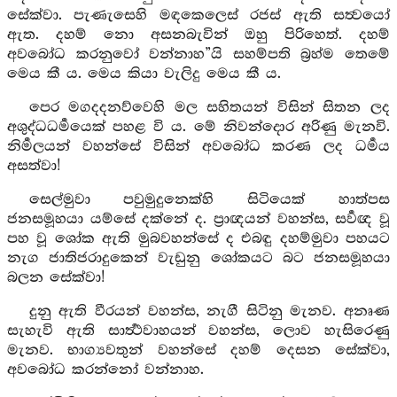
සේක්වා. පැණැසෙහි මඳකෙලෙස් රජස් ඇති සත්‍වයෝ
ඇත. දහම් නො අසනබැවින් ඔහු පිරිහෙත්. දහම්
අවබෝධ කරනුවෝ වන්නාහ”යි සහම්පති බ්‍රහ්ම තෙමේ
මෙය කී ය. මෙය කියා වැලිදු මෙය කී ය.
පෙර මගදදනව්වෙහි මල සහිතයන් විසින් සිතන ලද
අශුද්ධධර්‍මයෙක් පහළ වි ය. මේ නිවන්දොර අරිණු මැනවි.
නිර්‍මලයන් වහන්සේ විසින් අවබෝධ කරණ ලද ධර්‍මය
අසත්වා!
සෙල්මුවා පවුමුදුනෙක්හි සිටියෙක් හාත්පස
ජනසමූහයා යම්සේ දක්නේ ද. ප්‍රාඥයන් වහන්ස, සර්‍වඥ වූ
පහ වූ ශෝක ඇති මුබවහන්සේ ද එබඳු දහම්මුවා පහයට
නැග ජාතිජරාදුකෙන් වැඩුනු ශෝකයට බට ජනසමූහයා
බලන සේක්වා!
දුනු ඇති වීරයන් වහන්ස, නැගී සිටිනු මැනව. අනෘණ
සැහැවි ඇති සාර්‍ත්‍ථවාහයන් වහන්ස, ලොව හැසිරෙණු
මැනව. භාග්‍යවතුන් වහන්සේ දහම් දෙසන සේක්වා,
අවබෝධ කරන්නෝ වන්නාහ.