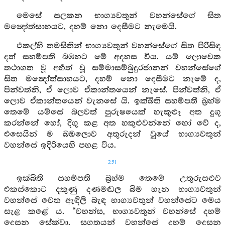
මෙසේ සලකන භාග්‍යවතුන් වහන්සේගේ සිත
මන්‍දෝත්සාහයට, දහම් නො දෙසීමට නැමෙයි.
එකල්හි තමසිතින් භාග්‍යවතුන් වහන්සේගේ සිත පිරිසිඳ
දත් සහම්පති බඹහට මේ අදහස විය. යම් ලොවෙක
තථාගත වූ අර්‍හත් වූ සම්මාසම්බුදුරජානන් වහන්සේගේ
සිත මන්‍දෝත්සාහයට, දහම් නො දෙසීමට නැමේ ද,
පින්වත්නි, ඒ ලොව ඒකාන්තයෙන් නැසේ. පින්වත්නි, ඒ
ලොව ඒකාන්තයෙන් වැනසේ යි. ඉක්බිති සහම්පතී බ්‍රහ්ම
තෙමේ යම්සේ බලවත් පුරුෂයෙක් හැකුළූ අත දුගු
කරන්නේ හෝ, දිගු කළ අත හකුළුවන්නේ හෝ වේ ද,
එසෙයින් ම බඹලොව අතුරුදන් වූයේ භාග්‍යවතුන්
වහන්සේ ඉදිරියෙහි පහළ විය.
251
ඉක්බිති සහම්පති බ්‍රහ්ම තෙමේ උතුරුසළුව
එකස්කොට දකුණු දණමඬල බිම හැන භාග්‍යවතුන්
වහන්සේ වෙත ඇඳිලි බැඳ භාග්‍යවතුන් වහන්සේට මෙය
සැළ කළේ ය. “වහන්ස, භාග්‍යවතුන් වහන්සේ දහම්
දෙසන සේක්වා. සුගතයන් වහන්සේ දහම් දෙසන