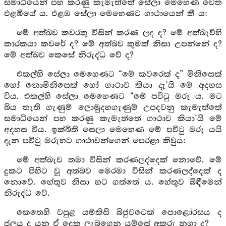
සමාධියෙන් පහ කරණු කැමැත්තේ සේලා මෙහෙණ වෙත
එළඹියේ ය. එළඹ සේලා මෙහෙණට ගාථායෙන් කී ය:
මේ අත්බව කවරකු විසින් කරණ ලද ද? මේ අත්බැව්හි
කාරකයා කවරේ ද? මේ අත්බව කුමක් නිසා උපන්නේ ද?
මේ අත්බව කෙසේ නිරුද්ධ වේ ද?
එකල්හි සේලා මෙහෙණට “මේ කවරෙක් ද” මිනිසෙක්
හෝ නොමිනිසෙක් හෝ ගාථාව කියා දැ’යි මේ අදහස
විය. එකල්හි සේලා මෙහෙණට “මේ පවිටු මරු ය. මට
බිය තැති ගැණුම් ලොමුදහගැණුම් උපදවනු කැමැත්තේ
සමාධියෙන් පහ කරණු කැමැත්තේ ගාථාව කියා’යි මේ
අදහස විය. ඉක්බිති සෙලා මෙහෙණ මේ පවිටු මරු යයි
දැන පවිටු මරුහට ගාථාවන්ගෙන් පෙරළා කිවුය:
මේ අත්බැව තමා විසින් කරණලද්දෙක් නොවේ. මේ
දුකට පිහිට වූ අත්බව මෙරමා විසින් කරණලද්දෙක් ද
නොවේ. හේතුව නිසා හට ගත්තේ ය. හේතුව බිඳීමෙන්
නිරුද්ධ වේ.
කෙතෙහි වපුළ යම්කිසි බිජුවටෙක් පොළෝරසය ද
ජලය ද යන ඒ දෙක ලැබගෙන යම්සේ අකුරු නගා ද?