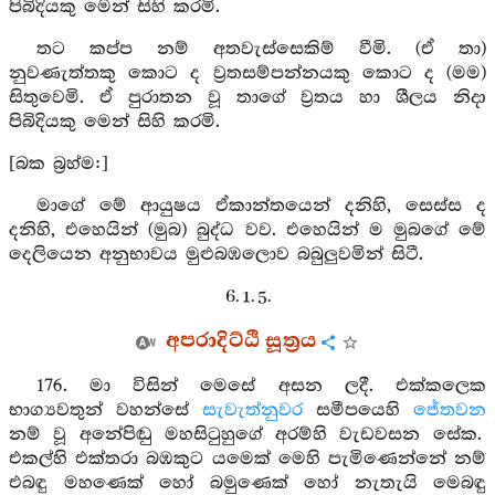
පිබිදියකු මෙන් සිහි කරමි.
තට කප්ප නම් අතවැස්සෙකිම් වීමි. (ඒ තා)
නුවණැත්තකු කොට ද ව්‍රතසම්පන්නයකු කොට ද (මම)
සිතුවෙමි. ඒ පුරාතන වූ තාගේ ව්‍රතය හා ශීලය නිදා
පිබිදියකු මෙන් සිහි කරමි.
[බක බ්‍රහ්ම:]
මාගේ මේ ආයුෂය ඒකාන්තයෙන් දනිහි, සෙස්ස ද
දනිහි, එහෙයින් (මුබ) බුද්ධ වව. එහෙයින් ම මුබගේ මේ
දෙලියෙන අනුභාවය මුළුබඹලොව බබුලුවමින් සිටී.
6. 1. 5.
අපරාදිට්ඨි සූත්‍රය
176. මා විසින් මෙසේ අසන ලදී. එක්කලෙක
භාග්‍යවතුන් වහන්සේ
සැවැත්නුවර
සමීපයෙහි
ජේතවන
නම් වූ අනේපිඬු මහසිටුහුගේ අරම්හි වැඩවසන සේක.
එකල්හි එක්තරා බඹකුට යමෙක් මෙහි පැමිණෙන්නේ නම්
එබඳු මහණෙක් හෝ බමුණෙක් හෝ නැතැයි මෙබඳු