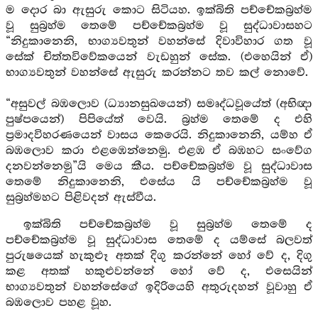
ම දොර බා ඇසුරු කොට සිටියහ. ඉක්බිති පච්චේකබ්‍රහ්ම
වූ සුබ්‍රහ්ම තෙමේ පච්චේකබ්‍රහ්ම වූ සුද්ධාවාසහට
“නිදුකානෙනි, භාග්‍යවතුන් වහන්සේ දිවාවිහාර ගත වූ
සේක් චිත්තවිවේකයෙන් වැඩහුන් සේක. (එහෙයින් ඒ)
භාග්‍යවතුන් වහන්සේ ඇසුරු කරන්නට තව කල් නොවේ.
“අසුවල් බඹලොව (ධ්‍යානසුඛයෙන්) සමෘද්ධවූයේත් (අභිඥා
පුෂ්පයෙන්) පිපියේත් වෙයි. බ්‍රහ්ම තෙමේ ද එහි
ප්‍රමාදවිහරණයෙන් වාසය කෙරෙයි. නිදුකානෙනි, යම්හ ඒ
බඹලොව කරා එළඹෙන්නෙමු. එළඹ ඒ බඹහට සංවේග
දනවන්නෙමු”යි මෙය කීය. පච්චේකබ්‍රහ්ම වූ සුද්ධාවාස
තෙමේ නිදුකානෙනි, එසේය යි පච්චේකබ්‍රහ්ම වූ
සුබ්‍රහ්මහට පිළිවදන් ඇස්වීය.
ඉක්බිති පච්චේකබ්‍රහ්ම වූ සුබ්‍රහ්ම තෙමේ ද
පච්චේකබ්‍රහ්ම වූ සුද්ධාවාස තෙමේ ද යම්සේ බලවත්
පුරුෂයෙක් හැකුළූ අතක් දිගු කරන්නේ හෝ වේ ද, දිගු
කළ අතක් හකුළුවන්නේ හෝ වේ ද, එසෙයින්
භාග්‍යවතුන් වහන්සේගේ ඉදිරියෙහි අතුරුදහන් වූවාහු ඒ
බඹලොව පහළ වූහ.