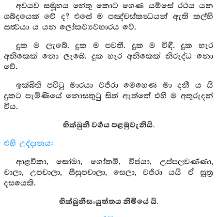
අවයව සමූහය හේතු කොට ගෙණ යම්සේ රථය යන
ශබ්දයෙක් වේ ද? එසේ ම පඤ්චස්කන්‍ධයන් ඇති කල්හි
සත්‍වයා ය යන ලෝකව්‍යවහාරය වේ.
දුක ම ලැබේ. දුක ම පවතී. දුක ම විඳී. දුක හැර
අනිකෙක් නො ලැබේ. දුක හැර අනිකෙක් නිරුද්ධ නො
වේ.
ඉක්බිති පවිටු මාරයා වජිරා මෙහෙණ මා දනී ය යි
දුකට පැමිණියේ නොසතුටු සිත් ඇත්තේ එහි ම අතුරුදන්
විය.
භික්ඛුනී වර්‍ගය පළමුවැනියි.
එහි උද්දානය:
ආළවිකා, සෝමා, ගෝතමී, විජයා, උප්පලවණ්ණා,
චාලා, උපචාලා, සීසුපචාලා, සෙලා, වජිරා යයි ඒ සූත්‍ර
දසයෙකි.
භික්ඛුනීසංයුත්තය නිමියේ යි.