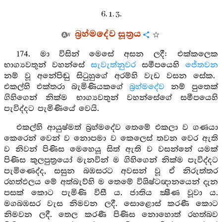
6. 1. 3.
බ්‍රහ්මදේව සූත්‍රය
174. මා විසින් මෙසේ අසන ලදී: එක්කලෙක
භාග්‍යවතුන් වහන්සේ
සැවැත්නුවර
සමීපයෙහි
ජේතවන
නම් වූ අනේපිඬු සිටුහුගේ අරම්හි වැඩ වසන සේක.
එකල්හි එක්තරා බැමිණියකගේ
බ්‍රහ්මදේව
නම් පුතෙක්
ගිහිගෙන් නික්ම භාග්‍යවතුන් වහන්සේගේ සමීපයෙහි
පැවිද්දට පැමිණියේ වෙයි.
එකල්හි ආයුෂ්මත් බ්‍රහ්මදේව තෙමේ එකලා ව ගණයා
කෙරෙන් වෙන් ව නොපමා ව කෙලෙස් තවන වෙර ඇති
ව නිවන් පිණිස මෙහෙයූ සිත් ඇති ව වසන්නේ යමක්
පිණිස කුලපුත්‍රයෝ මැනවින් ම ගිහිගෙන් නික්ම පැවිද්දට
පැමිණෙද්ද, සසුන බඹසරට අවසන් වූ ඒ නිරුත්තර
රහත්ඵලය මේ අත්බැව්හි ම තෙමේ විශිෂ්ටඥානයෙන් දැන
පසක් කොට පැමිණි විසී ය. ජාතිය ක්‍ෂීණ වූවා ය.
මගබඹසර වැස නිමවන ලදී. සොළොස් කරණී කොට
නිමවන ලදී. තෙල කරණී පිණිස නොහොත් රහත්බව