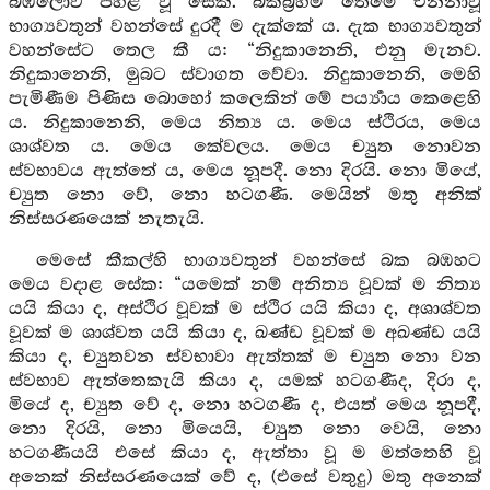
බඹලොව පහළ වූ සේක. බකබ්‍රහ්ම තෙමේ එන්නාවූ
භාග්‍යවතුන් වහන්සේ දුරදී ම දැක්කේ ය. දැක භාග්‍යවතුන්
වහන්සේට තෙල කී ය: “නිදුකානෙනි, එනු මැනව.
නිදුකානෙනි, මුබට ස්වාගත වේවා. නිදුකානෙනි, මෙහි
පැමිණීම පිණිස බොහෝ කලෙකින් මේ පර්‍ය්‍යාය කෙළෙහි
ය. නිදුකානෙනි, මෙය නිත්‍ය ය. මෙය ස්ථිරය, මෙය
ශාශ්වත ය. මෙය කේවලය. මෙය ච්‍යුත නොවන
ස්වභාවය ඇත්තේ ය, මෙය නූපදී. නො දිරයි. නො මියේ,
ච්‍යුත නො වේ, නො හටගණී. මෙයින් මතු අනික්
නිස්සරණයෙක් නැතැයි.
මෙසේ කීකල්හි භාග්‍යවතුන් වහන්සේ බක බඹහට
මෙය වදාළ සේක: “යමෙක් නම් අනිත්‍ය වූවක් ම නිත්‍ය
යයි කියා ද, අස්ථිර වූවක් ම ස්ථිර යයි කියා ද, අශාශ්වත
වූවක් ම ශාශ්වත යයි කියා ද, ඛණ්ඩ වූවක් ම අඛණ්ඩ යයි
කියා ද, ච්‍යුතවන ස්වභාවා ඇත්තක් ම ච්‍යුත නො වන
ස්වභාව ඇත්තෙකැයි කියා ද, යමක් හටගණීද, දිරා ද,
මියේ ද, ච්‍යුත වේ ද, නො හටගණී ද, එයත් මෙය නූපදී,
නො දිරයි, නො මියෙයි, ච්‍යුත නො වෙයි, නො
හටගණීයයි එසේ කියා ද, ඇත්තා වූ ම මත්තෙහි වූ
අනෙක් නිස්සරණයෙක් වේ ද, (එසේ වතුදු) මතු අනෙක්