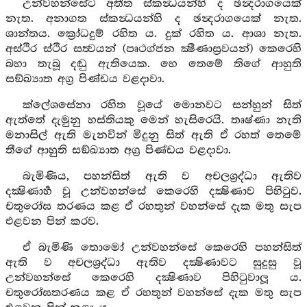
උන්වහන්සේට අතීත ස්කන්‍ධයන්හි ද ඡන්‍දරාගයෙක්
නැත. අනාගත ස්කන්‍ධයන්හි ද ඡන්‍දරාගයෙක් නැත.
ශාන්තය. ක්‍රෝධදුම් රහිත ය. දුක් රහිත ය. ආශා නැත.
අස්ථිර ස්ථිර සත්‍වයන් (පෘථග්ජන ක්‍ෂීණාස්‍රවයන්) කෙරෙහි
බහා තැබූ දඬු ඇතියෙක. හෙ තෙමේ තිගේ ආහුති
සඞ්ඛ්‍යාත අග්‍ර පිණ්ඩය වළදාවා.
ක්ලේශසේනා රහිත වූයේ මොනවට සන්හුන් සිත්
ඇත්තේ දැමුනු හස්තියකු මෙන් හැසිරෙයි. තෘෂ්ණා නැති
මනාසිල් ඇති මැනවින් මිදුනු සිත් ඇති ඒ රහත් තෙමේ
තීගේ ආහුති සඞ්ඛ්‍යාත අග්‍ර පිණ්ඩය වළදාවා.
බැමිණිය, පහන්සිත් ඇති ව අචලශ්‍රද්ධා ඇතිව
දක්‍ෂිණාර්‍හ වූ උන්වහන්සේ කෙරෙහි දක්‍ෂිණාව පිහිටුව.
චතුරෝඝ තරණය කළ ඒ රහතුන් වහන්සේ දැක මතු සැප
එළවන පින් කරව.
ඒ බැමිණි තොමෝ උන්වහන්සේ කෙරෙහි පහන්සිත්
ඇති ව අචලශ්‍රද්ධා ඇතිව දක්‍ෂිණාවට සුදුසු වූ
උන්වහන්සේ කෙරෙහි දක්‍ෂිණාව පිහිටුවාලූ ය.
චතුරෝඝතරණය කළ ඒ රහතුන් වහන්සේ දැක මතු සැප