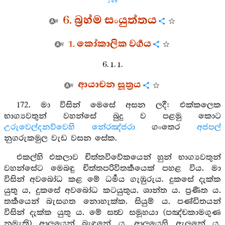
249
6. බ්‍රහ්ම සංයුත්තය
1. කෝකාලික වර්‍ගය
6. 1. 1.
ආයාචන සූත්‍රය
172. මා විසින් මෙසේ අසන ලදී: එක්කලෙක
භාග්‍යවතුන් වහන්සේ බුදු ව පළමු කොට
උරුවෙල්දනව්වෙහි
නේරඤ්ජරා
ගංතෙර
අජපල්
නුගරුකමුල වැඩ වසන සේක.
එකල්හි එකලාව චිත්තවිවේකයෙන් හුන් භාග්‍යවතුන්
වහන්සේට මෙබඳු චිත්තපරිවිතර්‍කයෙක් පහළ විය. මා
විසින් අවබෝධ කළ මේ ධර්‍මය ගැඹුරුය. දුකසේ දැක්ක
යුතු ය, දුකසේ අවබෝධ කටයුතුය. ශාන්ත ය. ප්‍රණීත ය.
තර්‍කයෙන් බැසගත නොහැක්ක. සියුම් ය. පණ්ඩිතයන්
විසින් දැක්ක යුතු ය. මේ සත්‍ව සමූහයා (පඤ්චකාමගුණ
නමැති) ආලයෙන් බැඳුනේ ය. ආලයෙහි ඇලුනේ ය.