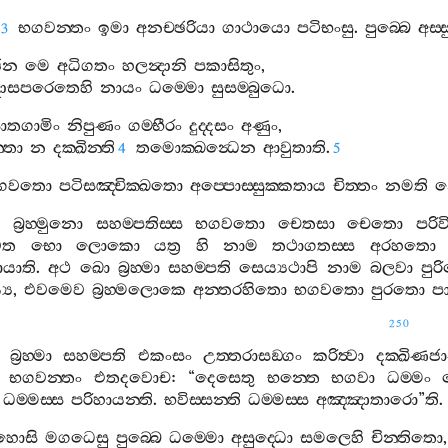
භගවන‍්තං
ඉමා
අනච‍්ඡරියා
ගාථායො
පටිභංසු
.
පුබ‍්බෙ
අස‍්
3
ඡෙන
මෙ
අධිගතං
හලන්‍දානි
පකාසිතුං
,
ොසපරෙතෙහි
නායං
ධම‍්මො
සුසම‍්බුධො
.
ොතගාමිං
නිපුණං
ගම‍්භීරං
දුද‍්දසං
අණුං
,
්තා
න
දක‍්ඛින‍්ති
තමොක‍්ඛන්‍ධෙන
ආවුතාති
.
4
5
ගවතො
පටිසඤ‍්චික‍්ඛතො
අප‍්පොස‍්සුක‍්කතාය
චිත‍්තං
නමති
ො
බ්‍රහ‍්මුනො
සහම‍්පතිස‍්ස
භගවතො
චෙතසා
චෙතො
පරි
වත
භො
ලොකො
යත්‍ර
හි
නාම
තථාගතස‍්ස
අරහතො
යාති
.
අථ
ඛො
බ්‍රහ‍්මා
සහම‍්පති
සෙය්‍යථාපි
නාම
බලවා
පුර
‍ය
,
එවමෙව
බ්‍රහ‍්මලොකෙ
අන‍්තරහිතො
භගවතො
පුරතො
ප
250
බ්‍රහ‍්මා
සහම‍්පති
එකංසං
උත‍්තරාසඞ‍්ගං
කරිත්‍වා
දක‍්ඛිණජ
භගවන‍්තං
එතදවොච
: “
දෙසෙතු
භන‍්තෙ
භගවා
ධම‍්මං
ධම‍්මස‍්ස
පරිහායන‍්ති
.
භවිස‍්සන‍්ති
ධම‍්මස‍්ස
අඤ‍්ඤාතාරො
”
ති
රහොසි
මගධෙසු
පුබ‍්බෙ
ධම‍්මො
අසුද‍්ධො
සමලෙහි
චින‍්තිතො
,