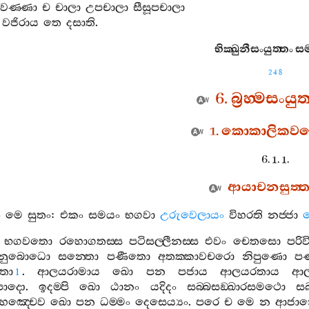
ලවණ‍්ණා
ච
චාලා
උපචාලා
සීසූපචාලා
වජිරාය
තෙ
දසාති
.
භික‍්ඛුනීසංයුත‍්තං
සම
248
6.
බ්‍රහ‍්මසංයුත
1.
කොකාලිකවග‍
6. 1. 1.
ආයාචනසුත‍්ත
ං
මෙ
සුතං
:
එකං
සමයං
භගවා
උරුවෙලායං
විහරති
නජ‍්ජා
භගවතො
රහොගතස‍්ස
පටිසල‍්ලීනස‍්ස
එවං
චෙතසො
පරි
රනුබොධො
සන‍්තො
පණීතො
අතක‍්කාවචරො
නිපුණො
පණ
ිතා
.
ආලයරාමාය
ඛො
පන
පජාය
ආලයරතාය
ආල
1
්පාදො
.
ඉදම‍්පි
ඛො
ඨානං
යදිදං
සබ‍්බසඞ‍්ඛාරසමථො
සබ
හඤ‍්චෙව
ඛො
පන
ධම‍්මං
දෙසෙය්‍යං
.
පරෙ
ච
මෙ
න
ආජානෙ