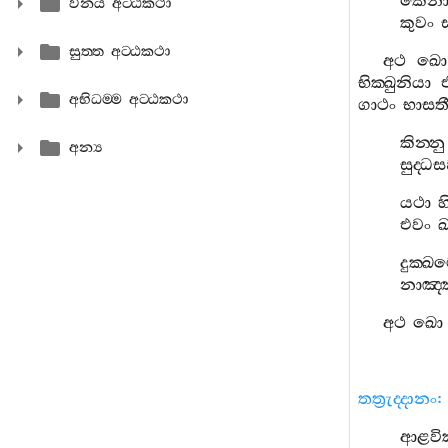
කෙනා
විනය අට‍්ඨකථා
කුවං
සුත‍්ත අට‍්ඨකථා
අථ
ඛො
භික‍්ඛුනියා
අභිධම‍්ම අට‍්ඨකථා
ගාථං
භාසත
කින‍්නු
අන්‍ය
සුද‍්ධ
යථා
හ
එවං
ඛ
දුක‍්ඛ
නාඤ‍්ඤ
අථ
ඛො
තත්‍රුද‍්දානං
:
ආළවි