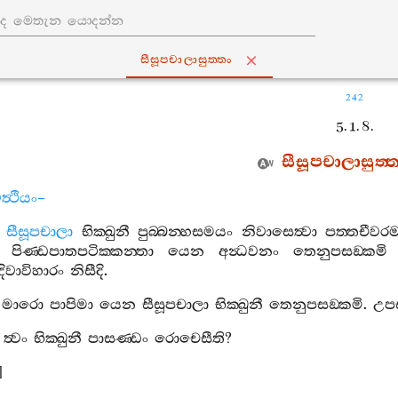
සීසූපචාලාසුත‍්තං
242
5. 1. 8.
සීසූපචාලාසුත‍්ත
්‍ථියං
–
සීසූපචාලා
භික‍්ඛුනී
පුබ‍්බන‍්හසමයං
නිවාසෙත්‍වා
පත‍්තචීවර
පිණ‍්ඩපාතපටික‍්කන‍්තා
යෙන
අන්‍ධවනං
තෙනුපසඞ‍්කමි
දිවාවිහාරං
නිසීදි
.
මාරො
පාපිමා
යෙන
සීසූපචාලා
භික‍්ඛුනී
තෙනුපසඞ‍්කමි
.
උපස
ත්‍වං
භික‍්ඛුනී
පාසණ‍්ඩං
රොචෙසීති
?
]