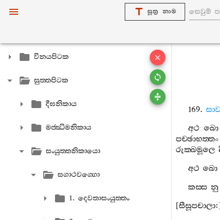
සූත්‍ර නාම
විනයපිටක
සුත‍්තපිටක
දීඝනිකාය
169.
සාවත
මජ‍්ඣිමනිකාය
අථ
ඛො
පච‍්ඡාභත‍්තං
රුක‍්ඛමූලෙ
සංයුත‍්තනිකායො
අථ
ඛො
සගාථවග‍්ගො
කස‍්ස
නු
1. දෙවතාසංයුත‍්තං
[
සීසූපචාලා
: