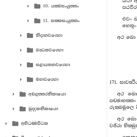
යථා
10. යක‍්ඛසංයුත‍්තං
පඨවීර
එවං
ඛ
11. සක‍්කසංයුත‍්තං
හෙතුං
නිදානවග‍්ගො
අථ
ඛො
ඛන්‍ධකවග‍්ගො
සළායතනවග‍්ගො
මහාවග‍්ගො
171.
සාවත්‍ථි
අථ
ඛො
අඞ‍්ගුත‍්තරනිකායො
පච‍්ඡාභත‍්තං
රුක‍්ඛමූලෙ
ඛුද‍්දකනිකායො
අථ
ඛො
අභිධම‍්මපිටක
වජිරා
භික‍්ඛු