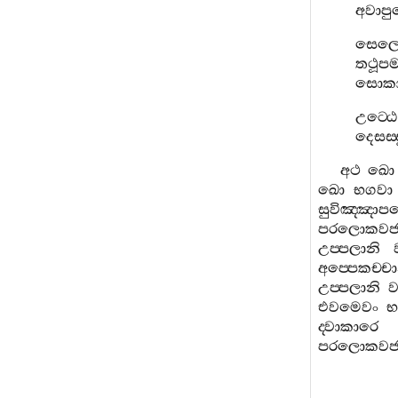
අවාපු
සෙල
තථූප
සොකා
උට‍්ඨෙ
දෙසස‍්
අථ
ඛො
ඛො
භගවා
සුවිඤ‍්ඤාප
පරලොකවජ‍්
උප‍්පලානි
අප‍්පෙකච‍්චා
උප‍්පලානි
ව
එවමෙවං
භ
ද‍්වාකාරෙ
පරලොකවජ‍්