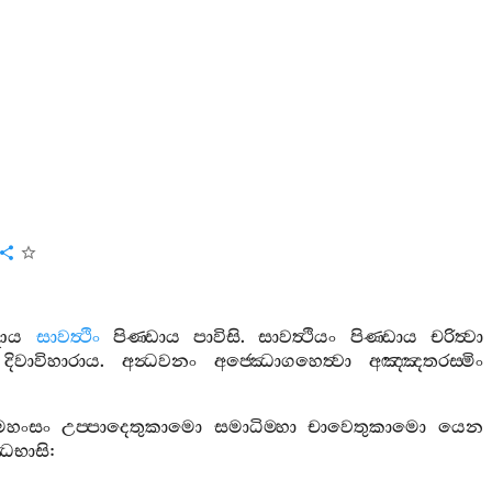
දාය
සාවත්‍ථිං
පිණ‍්ඩාය
පාවිසි
.
සාවත්‍ථියං
පිණ‍්ඩාය
චරිත්‍වා
දිවාවිහාරාය
.
අන්‍ධවනං
අජ‍්ඣොගහෙත්‍වා
අඤ‍්ඤතරස‍්මිං
හංසං
උප‍්පාදෙතුකාමො
සමාධිම‍්හා
චාවෙතුකාමො
යෙන
්ඣභාසි
: