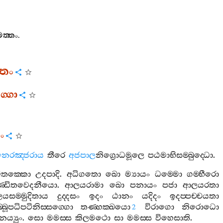
ත‍්තං
.
‍්තං
්ගො
ං
නෙරඤ‍්ජරාය
තීරෙ
අජපාල
නිග්‍රොධමූලෙ
පඨමාභිසම‍්බුද‍්ධො
.
විතක‍්කො
උදපාදි
.
අධිගතො
ඛො
ම්‍යායං
ධම‍්මො
ගම‍්භීරො
‍්ඩිතවෙදනීයො
.
ආලයරාමා
ඛො
පනායං
පජා
ආලයරතා
යසම‍්මුදිතාය
දුද‍්දසං
ඉදං
ඨානං
යදිදං
ඉදප‍්පච‍්චයතා
‍්බූපධිපටිනිස‍්සග‍්ගො
තණ‍්හක‍්ඛයො
විරාගො
නිරොධො
2
ය්‍යුං
.
සො
මමස‍්ස
කිලමථො
සා
මමස‍්ස
විහෙසාති
.