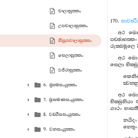
චාලාසුත‍්තං
170.
සාවත්‍ථ
උපචාලාසුත‍්තං
අථ
ඛො
පච‍්ඡාභත‍්තං
සීසූපචාලාසුත‍්තං
රුක‍්ඛමූලෙ
සෙලාසුත‍්තං
අථ
ඛො
සෙලා
භික‍්ඛ
වජිරාසුත‍්තං
කෙනි
ක්‍වන‍්න
6. බ්‍රහ‍්මසංයුත‍්තං
අථ
ඛො
7. බ්‍රාහ‍්මණසංයුත‍්තං
භික‍්ඛුනියා
ගාථං
භාසතී
8. වඞ‍්ගීසසංයුත‍්තං
නයිදං
හෙතුං
9. වනසංයුත‍්තං