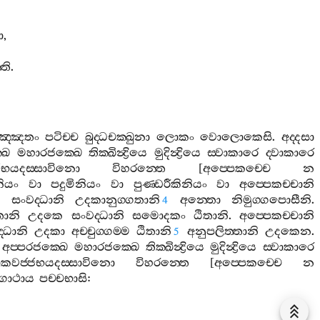
ො
,
්ති
.
ඤ‍්ඤතං
පටිච‍්ච
බුද‍්ධචක‍්ඛුනා
ලොකං
වොලොකෙසි
.
අද‍්දසා
ඛෙ
මහාරජක‍්ඛෙ
තික‍්ඛින්‍ද්‍රියෙ
මුදින්‍ද්‍රියෙ
ස‍්වාකාරෙ
ද‍්වාකාරෙ
භයදස‍්සාවිනො
විහරන‍්තෙ
[
අප‍්පෙකච‍්චෙ
න
නියං
වා
පදුමිනියං
වා
පුණ‍්ඩරීකිනියං
වා
අප‍්පෙකච‍්චානි
ෙ
සංවද‍්ධානි
උදකානුග‍්ගතානි
අන‍්තො
නිමුග‍්ගපොසීනි
.
4
තානි
උදකෙ
සංවද‍්ධානි
සමොදකං
ඨිතානි
.
අප‍්පෙකච‍්චානි
‍්ධානි
උදකා
අච‍්චුග‍්ගම‍්ම
ඨිතානි
අනුපලිත‍්තානි
උදකෙන
.
5
අප‍්පරජක‍්ඛෙ
මහාරජක‍්ඛෙ
තික‍්ඛින්‍ද්‍රියෙ
මුදින්‍ද්‍රියෙ
ස‍්වාකාරෙ
වජ‍්ජභයදස‍්සාවිනො
විහරන‍්තෙ
[
අප‍්පෙකච‍්චෙ
න
ගාථාය
පච‍්චභාසි
: