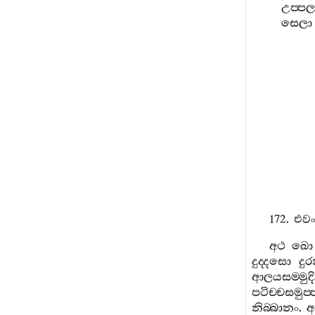
උප‍්ප
සෙලා
172.
එව
අථ
ඛො
දුද‍්දසො
දු
ආලයසම‍්මුද
පටිච‍්චසමුප‍
නිබ‍්බානං
.
අ