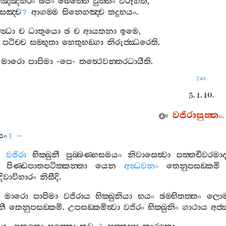
අඤ‍්ඤතරං
බීජං
ඛෙත‍්තෙ
වුත‍්තං
විරූහති
,
සඤ‍්ච
ආගම‍්ම
සිනෙහඤ‍්ච
තදූභයං
.
7
න්‍ධා
ච
ධාතුයො
ඡ
ච
ආයතනා
ඉමෙ
,
පටිච‍්ච
සම‍්භූතා
හෙතුභඞ‍්ගා
නිරුජ‍්ඣරෙති
.
මාරො
පාපිමා
-
පෙ
-
තත්‍ථෙවන‍්තරධායීති
.
246
5. 1. 10.
වජිරාසුත‍්තං
.
යං
–
1
වජිරා
භික‍්ඛුනී
පුබ‍්බණ‍්හසමයං
නිවාසෙත්‍වා
පත‍්තචීවරමා
පිණ‍්ඩපාතපටික‍්කන‍්තා
යෙන
අන්‍ධවනං
තෙනුපසඞ‍්කමි
දිවාවිහාරං
නිසීදි
.
මාරො
පාපිමා
වජිරාය
භික‍්ඛුනියා
භයං
ඡම‍්භිතත‍්තං
ලොම
නී
තෙනුපසඞ‍්කමි
.
උපසඞ‍්කමිත්‍වා
වජිරං
භික‍්ඛුනිං
ගාථාය
අජ‍