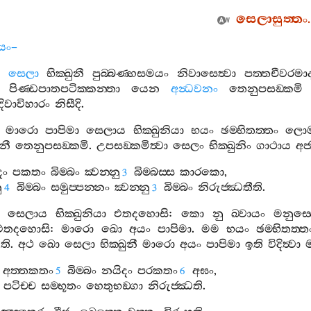
සෙලාසුත‍්තං
.
ියං
–
සෙලා
භික‍්ඛුනී
පුබ‍්බණ‍්හසමයං
නිවාසෙත්‍වා
පත‍්තචීවරමා
පිණ‍්ඩපාතපටික‍්කන‍්තා
යෙන
අන්‍ධවනං
තෙනුපසඞ‍්කමි
දිවාවිහාරං
නිසීදි
.
මාරො
පාපිමා
සෙලාය
භික‍්ඛුනියා
භයං
ඡම‍්භිතත‍්තං
ලොම
ුනී
තෙනුපසඞ‍්කමි
.
උපසඞ‍්කමිත්‍වා
සෙලං
භික‍්ඛුනිං
ගාථාය
අජ
දං
පකතං
බිම‍්බං
ක්‍වන‍්නු
බිම‍්බස‍්ස
කාරකො
,
3
ු
බිම‍්බං
සමුප‍්පන‍්නං
ක්‍වන‍්නු
බිම‍්බං
නිරුජ‍්ඣතීති
.
4
3
සෙලාය
භික‍්ඛුනියා
එතදහොසි
:
කො
නු
ඛ‍්වායං
මනුස‍්
එතදහොසි
:
මාරො
ඛො
අයං
පාපිමා
.
මම
භයං
ඡම‍්භිතත‍්ත
ති
.
අථ
ඛො
සෙලා
භික‍්ඛුනී
මාරො
අයං
පාපිමා
ඉති
විදිත්‍වා
අත‍්තකතං
බිම‍්බං
නයිදං
පරකතං
අඝං
,
5
6
පටිච‍්ච
සම‍්භූතං
හෙතුභඞ‍්ගා
නිරුජ‍්ඣති
.