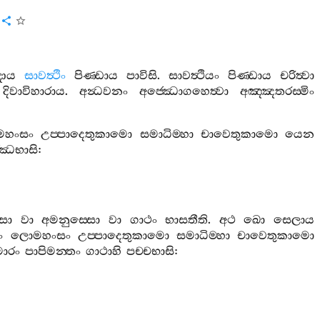
දාය
සාවත්‍ථිං
පිණ‍්ඩාය
පාවිසි
.
සාවත්‍ථියං
පිණ‍්ඩාය
චරිත්‍වා
දිවාවිහාරාය
.
අන්‍ධවනං
අජ‍්ඣොගහෙත්‍වා
අඤ‍්ඤතරස‍්මිං
හංසං
උප‍්පාදෙතුකාමො
සමාධිම‍්හා
චාවෙතුකාමො
යෙන
‍්ඣභාසි
:
සො
වා
අමනුස‍්සො
වා
ගාථං
භාසතීති
.
අථ
ඛො
සෙලාය
ං
ලොමහංසං
උප‍්පාදෙතුකාමො
සමාධිම‍්හා
චාවෙතුකාමො
මාරං
පාපිමන‍්තං
ගාථාහි
පච‍්චභාසි
: