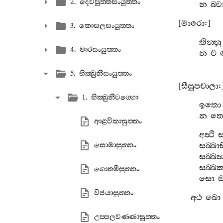
2. දෙවපුත‍්තසංයුත‍්තං
න
ඛ‍්
[
මාරො
:]
3. කොසලසංයුත‍්තං
කින‍්නු
4. මාරසංයුත‍්තං
න
ච
5. භික‍්ඛුනීසංයුත‍්තං
[
සීසූපචාලා
:
1. භික‍්ඛුනීවග‍්ගො
ඉතො
න
තෙ
ආළවිකාසුත‍්තං
අත්‍ථි
ස
සොමාසුත‍්තං
සබ‍්බාභ
සබ‍්බත්
සබ‍්බක
ගොතමීසුත‍්තං
සො
ම
විජයාසුත‍්තං
අථ
ඛො
උප‍්පලවණ‍්ණාසුත‍්තං