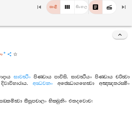
පාළි
සිංහල
ං
*
මාදාය
සාවත්‍ථිං
පිණ‍්ඩාය
පාවිසි
.
සාවත්‍ථියං
පිණ‍්ඩාය
චරිත්‍වා
දිවාවිහාරාය
.
අන්‍ධවනං
අජ‍්ඣොගහෙත්‍වා
අඤ‍්ඤතරස‍්මිං
ඞ‍්කමිත්‍වා
සීසූපචාලං
භික‍්ඛුනිං
එතදවොච
: