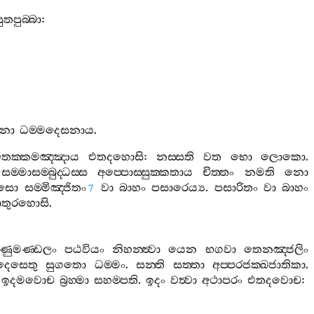
සුතපුබ‍්බා
:
නො
ධම‍්මදෙසනාය
.
විතක‍්කමඤ‍්ඤාය
එතදහොසි
:
නස‍්සති
වත
භො
ලොකො
.
සම‍්මාසම‍්බුද‍්ධස‍්ස
අප‍්පොස‍්සුක‍්කතාය
චිත‍්තං
නමති
නො
ිසො
සම‍්මිඤ‍්ජිතං
වා
බාහං
පසාරෙය්‍ය
.
පසාරිතං
වා
බාහං
7
ාතුරහොසි
.
ාණුමණ‍්ඩලං
පඨවියං
නිහන‍්ත්‍වා
යෙන
භගවා
තෙනඤ‍්ජලිං
දෙසෙතු
සුගතො
ධම‍්මං
.
සන‍්ති
සත‍්තා
අප‍්පරජක‍්ඛජාතිකා
.
.
ඉදමවොච
බ්‍රහ‍්මා
සහම‍්පති
.
ඉදං
වත්‍වා
අථාපරං
එතදවොච
: