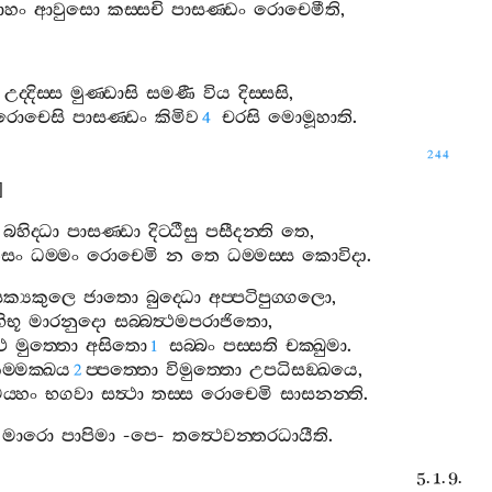
වාහං
ආවුසො
කස‍්සචි
පාසණ‍්ඩං
රොචෙමීති
,
උද‍්දිස‍්ස
මුණ‍්ඩාසි
සමණී
විය
දිස‍්සසි
,
රොචෙසි
පාසණ‍්ඩං
කිමිව
චරසි
මොමූහාති
.
4
244
]
බහිද‍්ධා
පාසණ‍්ඩා
දිට‍්ඨීසු
පසීදන‍්ති
තෙ
,
සං
ධම‍්මං
රොචෙමි
න
තෙ
ධම‍්මස‍්ස
කොවිදා
.
ක්‍යකුලෙ
ජාතො
බුද‍්ධො
අප‍්පටිපුග‍්ගලො
,
ිභූ
මාරනුදො
සබ‍්බත්‍ථමපරාජිතො
,
‍ථ
මුත‍්තො
අසිතො
සබ‍්බං
පස‍්සති
චක‍්ඛුමා
.
1
ම‍්මක‍්ඛය
ප‍්පත‍්තො
විමුත‍්තො
උපධිසඞ‍්ඛයෙ
,
2
ය‍්හං
භගවා
සත්‍ථා
තස‍්ස
රොචෙමි
සාසනන‍්ති
.
මාරො
පාපිමා
-
පෙ
-
තත්‍ථෙවන‍්තරධායීති
.
5. 1. 9.