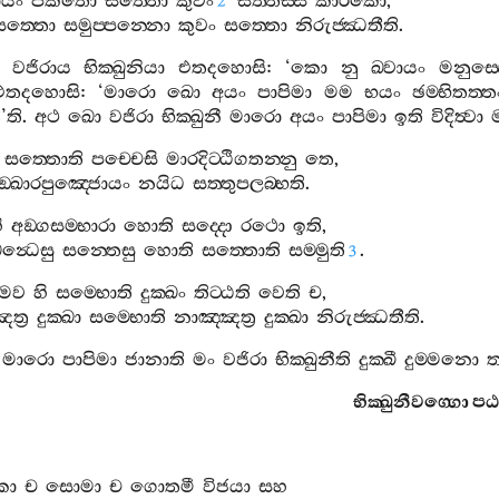
යං
පකතො
සත‍්තො
කුවං
සත‍්තස‍්ස
කාරකො
,
2
සත‍්තො
සමුප‍්පන‍්නො
කුවං
සත‍්තො
නිරුජ‍්ඣතීති
.
වජිරාය
භික‍්ඛුනියා
එතදහොසි
: ‘
කො
නු
ඛ‍්වායං
මනුස‍්
එතදහොසි
: ‘
මාරො
ඛො
අයං
පාපිමා
මම
භයං
ඡම‍්භිතත‍්ත
ී
’
ති
.
අථ
ඛො
වජිරා
භික‍්ඛුනී
මාරො
අයං
පාපිමා
ඉති
විදිත්‍වා
සත‍්තොති
පච‍්චෙසි
මාරදිට‍්ඨිගතන‍්නු
තෙ
,
සඞ‍්ඛාරපුඤ‍්ජොයං
නයිධ
සත‍්තුපලබ‍්භති
.
ි
අඞ‍්ගසම‍්භාරා
හොති
සද‍්දො
රථො
ඉති
,
න්‍ධෙසු
සන‍්තෙසු
හොති
සත‍්තොති
සම‍්මුති
.
3
මෙව
හි
සම‍්භොති
දුක‍්ඛං
තිට‍්ඨති
වෙති
ච
,
ත්‍ර
දුක‍්ඛා
සම‍්භොති
නාඤ‍්ඤත්‍ර
දුක‍්ඛා
නිරුජ‍්ඣතීති
.
මාරො
පාපිමා
ජානාති
මං
වජිරා
භික‍්ඛුනීති
දුක‍්ඛී
දුම‍්මනො
ත
භික‍්ඛුනීවග‍්ගො
ප
කා
ච
සොමා
ච
ගොතමී
විජයා
සහ