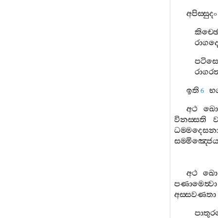
අපිස‍්සුදං
කිච‍්
රාගද
පටිස
රාගරත‍
ඉති
භ
6
අථ
ඛ
විනස‍්සති
ධම‍්මදෙසනා
සම‍්මිඤ‍්ජෙය්
අථ
ඛො
පණාමෙත්‍වා
අස‍්සවණතා
පාතු