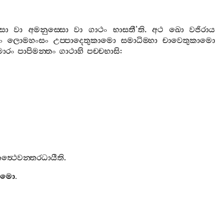
සො
වා
අමනුස‍්සො
වා
ගාථං
භාසතී
’
ති
.
අථ
ඛො
වජිරාය
ං
ලොමහංසං
උප‍්පාදෙතුකාමො
සමාධිම‍්හා
චාවෙතුකාමො
මාරං
පාපිමන‍්තං
ගාථාහි
පච‍්චභාසි
:
ත්‍ථෙවන‍්තරධායීති
.
ඨමො
.