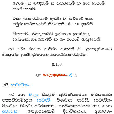
ලොමං
න
ඉඤ‍්ජාමි
න
සන‍්තසාමි
න
මාර
භායාමි
තමෙකිකාපි
.
එසා
අන‍්තරධායාමි
කුච‍්ඡිං
වා
පවිසාමි
තෙ
,
පඛුමන‍්තරිකායම‍්පි
තිට‍්ඨන‍්තිං
මං
න
දක‍්ඛසි
.
චිත‍්තස‍්මිං
වසීභූතාම‍්හි
ඉද‍්ධිපාදා
සුභාවිතා
,
සබ‍්බබන්‍ධනමුත‍්තාම‍්හි
න
තං
භායාමි
ආවුසොති
.
අථ
ඛො
මාරො
පාපිමා
ජානාති
මං
උප‍්පලවණ‍්ණා
භික‍්ඛුනීති
දුක‍්ඛී
දුම‍්මනො
තත්‍ථෙවන‍්තරධායීති
.
5. 1. 6.
චාලාසුත‍්තං
.
167.
සාවත්‍ථියං
–
අථ
ඛො
චාලා
භික‍්ඛුනී
පුබ‍්බණ‍්හසමයං
නිවාසෙත්‍වා
පත‍්තචීවරමාදාය
සාවත්‍ථිං
පිණ‍්ඩාය
පාවිසි
.
සාවත්‍ථියං
පිණ‍්ඩාය
චරිත්‍වා
පච‍්ඡාභත‍්තං
පිණ‍්ඩපාතපටික‍්කන‍්තා
යෙන
අන්‍ධවනං
තෙනුපසඞ‍්කමි
දිවාවිහාරාය
.
අන්‍ධවනං