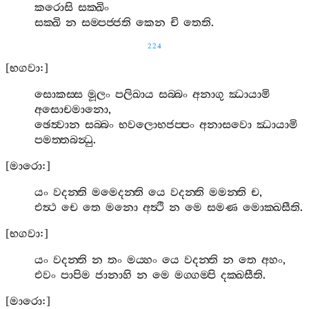
කරොසි
සක‍්ඛිං
සක‍්ඛි
න
සම‍්පජ‍්ජති
කෙන
චි
තෙති
.
224
[
භගවා
:]
සොකස‍්ස
මූලං
පලිඛාය
සබ‍්බං
අනාගු
ඣායාමි
අසොචමානො
,
ඡෙත්‍වාන
සබ‍්බං
භවලොභජප‍්පං
අනාසවො
ඣායාමි
පමත‍්තබන්‍ධු
.
[
මාරො
:]
යං
වදන‍්ති
මමෙදන‍්ති
යෙ
වදන‍්ති
මමන‍්ති
ච
,
එත්‍ථ
චෙ
තෙ
මනො
අත්‍ථි
න
මෙ
සමණ
මොක‍්ඛසීති
.
[
භගවා
:]
යං
වදන‍්ති
න
තං
මය‍්හං
යෙ
වදන‍්ති
න
තෙ
අහං
,
එවං
පාපිම
ජානාහි
න
මෙ
මග‍්ගම‍්පි
දක‍්ඛසීති
.
[
මාරො
:]