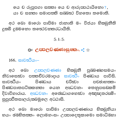
යෙ
ච
රූපූපගා
සත‍්තා
යෙ
ච
ආරුප‍්පඨායිනො
,
7
යා
ච
සන‍්තා
සමාපත‍්ති
සබ‍්බත්‍ථ
විහතො
තමොති
.
අථ
ඛො
මාරො
පාපිමා
ජානාති
මං
විජයා
භික‍්ඛුනීති
දුක‍්ඛී
දුම‍්මනො
තත්‍ථෙවන‍්තරධායීති
.
5. 1. 5.
උප‍්පලවණ‍්ණාසුත‍්තං
.
166.
සාවත්‍ථියං
–
අථ
ඛො
උප‍්පලවණ‍්ණා
භික‍්ඛුනී
පුබ‍්බණ‍්හසමයං
නිවාසෙත්‍වා
පත‍්තචීවරමාදාය
සාවත්‍ථිං
පිණ‍්ඩාය
පාවිසි
.
සාවත්‍ථියං
පිණ‍්ඩාය
චරිත්‍වා
පච‍්ඡාභත‍්තං
පිණ‍්ඩපාතපටික‍්කන‍්තා
යෙන
අන්‍ධවනං
තෙනුපසඞ‍්කමි
දිවාවිහාරාය
.
අන්‍ධවනං
අජ‍්ඣොගහෙත්‍වා
අඤ‍්ඤතරස‍්මිං
සුපුප‍්ඵිතසාලරුක‍්ඛමූලෙ
අට‍්ඨාසි
.
අථ
ඛො
මාරො
පාපිමා
උප‍්පලවණ‍්ණාය
භික‍්ඛුනියා
භයං
ඡම‍්භිතත‍්තං
ලොමහංසං
උප‍්පාදෙතුකාමො
සමාධිම‍්හා