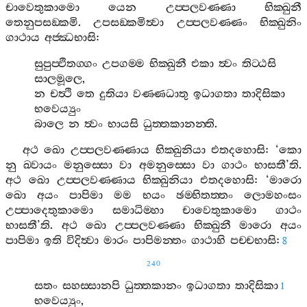
චාවෙතුකාමො
යෙන
උප‍්පලවණ‍්ණා
භික‍්ඛුනී
තෙනුපසඞ‍්කමි
.
උපසඞ‍්කමිත්‍වා
උප‍්පලවණ‍්ණං
භික‍්ඛුනිං
ගාථාය
අජ‍්ඣභාසි
:
සුපුප‍්ඵිතග‍්ගං
උපගම‍්ම
භික‍්ඛුනී
එකා
ත්‍වං
තිට‍්ඨසි
සාලමූලෙ
,
න
චත්‍ථි
තෙ
දුතියා
වණ‍්ණධාතු
ඉධාගතා
තාදිසිකා
භවෙය්‍යුං
බාලෙ
න
ත්‍වං
භායසි
ධුත‍්තකානන‍්ති
.
අථ
ඛො
උප‍්පලවණ‍්ණාය
භික‍්ඛුනියා
එතදහොසි
: ‘
කො
නු
ඛ‍්වායං
මනුස‍්සො
වා
අමනුස‍්සො
වා
ගාථං
භාසතී
’
ති
.
අථ
ඛො
උප‍්පලවණ‍්ණාය
භික‍්ඛුනියා
එතදහොසි
: ‘
මාරො
ඛො
අයං
පාපිමා
මම
භයං
ඡම‍්භිතත‍්තං
ලොමහංසං
උප‍්පාදෙතුකාමො
සමාධිම‍්හා
චාවෙතුකාමො
ගාථං
භාසතී
’
ති
.
අථ
ඛො
උප‍්පලවණ‍්ණා
භික‍්ඛුනී
මාරො
අයං
පාපිමා
ඉති
විදිත්‍වා
මාරං
පාපිමන‍්තං
ගාථාහි
පච‍්චභාසි
:
8
240
සතං
සහස‍්සානපි
ධුත‍්තකානං
ඉධාගතා
තාදිසිකා
1
භවෙය්‍යුං
,