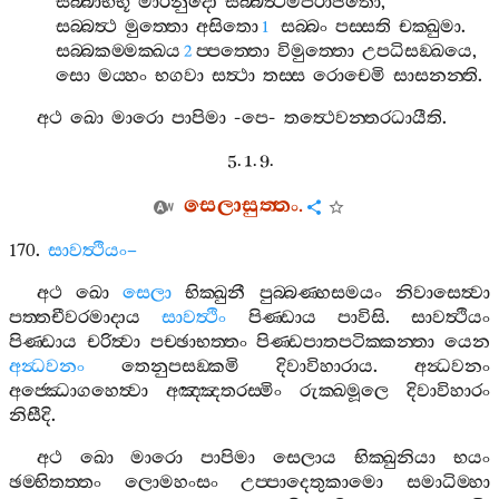
සබ‍්බාභිභූ
මාරනුදො
සබ‍්බත්‍ථමපරාජිතො
,
සබ‍්බත්‍ථ
මුත‍්තො
අසිතො
සබ‍්බං
පස‍්සති
චක‍්ඛුමා
.
1
සබ‍්බකම‍්මක‍්ඛය
ප‍්පත‍්තො
විමුත‍්තො
උපධිසඞ‍්ඛයෙ
,
2
සො
මය‍්හං
භගවා
සත්‍ථා
තස‍්ස
රොචෙමි
සාසනන‍්ති
.
අථ
ඛො
මාරො
පාපිමා
-
පෙ
-
තත්‍ථෙවන‍්තරධායීති
.
5. 1. 9.
සෙලාසුත‍්තං
.
170.
සාවත්‍ථියං
–
අථ
ඛො
සෙලා
භික‍්ඛුනී
පුබ‍්බණ‍්හසමයං
නිවාසෙත්‍වා
පත‍්තචීවරමාදාය
සාවත්‍ථිං
පිණ‍්ඩාය
පාවිසි
.
සාවත්‍ථියං
පිණ‍්ඩාය
චරිත්‍වා
පච‍්ඡාභත‍්තං
පිණ‍්ඩපාතපටික‍්කන‍්තා
යෙන
අන්‍ධවනං
තෙනුපසඞ‍්කමි
දිවාවිහාරාය
.
අන්‍ධවනං
අජ‍්ඣොගහෙත්‍වා
අඤ‍්ඤතරස‍්මිං
රුක‍්ඛමූලෙ
දිවාවිහාරං
නිසීදි
.
අථ
ඛො
මාරො
පාපිමා
සෙලාය
භික‍්ඛුනියා
භයං
ඡම‍්භිතත‍්තං
ලොමහංසං
උප‍්පාදෙතුකාමො
සමාධිම‍්හා