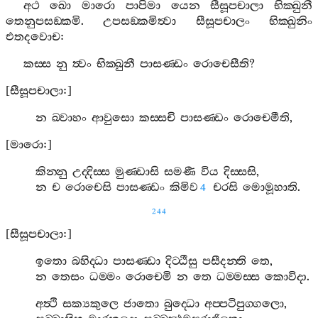
අථ
ඛො
මාරො
පාපිමා
යෙන
සීසූපචාලා
භික‍්ඛුනී
තෙනුපසඞ‍්කමි
.
උපසඞ‍්කමිත්‍වා
සීසූපචාලං
භික‍්ඛුනිං
එතදවොච
:
කස‍්ස
නු
ත්‍වං
භික‍්ඛුනී
පාසණ‍්ඩං
රොචෙසීති
?
[
සීසූපචාලා
:]
න
ඛ‍්වාහං
ආවුසො
කස‍්සචි
පාසණ‍්ඩං
රොචෙමීති
,
[
මාරො
:]
කින‍්නු
උද‍්දිස‍්ස
මුණ‍්ඩාසි
සමණී
විය
දිස‍්සසි
,
න
ච
රොචෙසි
පාසණ‍්ඩං
කිමිව
චරසි
මොමූහාති
.
4
244
[
සීසූපචාලා
:]
ඉතො
බහිද‍්ධා
පාසණ‍්ඩා
දිට‍්ඨීසු
පසීදන‍්ති
තෙ
,
න
තෙසං
ධම‍්මං
රොචෙමි
න
තෙ
ධම‍්මස‍්ස
කොවිදා
.
අත්‍ථි
සක්‍යකුලෙ
ජාතො
බුද‍්ධො
අප‍්පටිපුග‍්ගලො
,