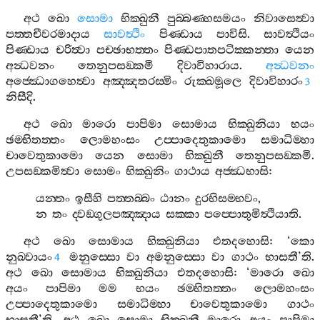
අථ
ඛො
සොමා
භික‍්ඛුනී
පුබ‍්බණ‍්හසමයං
නිවාසෙත්‍වා
පත‍්තචීවරමාදාය
සාවත්‍ථිං
පිණ‍්ඩාය
පාවිසි
.
සාවත්‍ථියං
පිණ‍්ඩාය
චරිත්‍වා
පච‍්ඡාභත‍්තං
පිණ‍්ඩපාතපටික‍්කන‍්තා
යෙන
අන්‍ධවනං
තෙනුපසඞ‍්කමි
දිවාවිහාරාය
.
අන්‍ධවනං
අජ‍්ඣොගහෙත්‍වා
අඤ‍්ඤතරස‍්මිං
රුක‍්ඛමූලෙ
දිවාවිහාරං
3
නිසීදි
.
අථ
ඛො
මාරො
පාපිමා
සොමාය
භික‍්ඛුනියා
භයං
ඡම‍්භිතත‍්තං
ලොමහංසං
උප‍්පාදෙතුකාමො
සමාධිම‍්හා
චාවෙතුකාමො
යෙන
සොමා
භික‍්ඛුනී
තෙනුපසඞ‍්කමි
.
උපසඞ‍්කමිත්‍වා
සොමං
භික‍්ඛුනිං
ගාථාය
අජ‍්ඣභාසි
:
යන‍්තං
ඉසීහි
පත‍්තබ‍්බං
ඨානං
දුරභිසම‍්භවං
,
න
තං
ද‍්වඞ‍්ගුලපඤ‍්ඤාය
සක‍්කා
පප‍්පොතුමිත්‍ථියාති
.
අථ
ඛො
සොමාය
භික‍්ඛුනියා
එතදහොසි
: ‘
කො
නුඛ‍්වායං
මනුස‍්සො
වා
අමනුස‍්සො
වා
ගාථං
භාසතී
’
ති
.
4
අථ
ඛො
සොමාය
භික‍්ඛුනියා
එතදහොසි
: ‘
මාරො
ඛො
අයං
පාපිමා
මම
භයං
ඡම‍්භිතත‍්තං
ලොමහංසං
උප‍්පාදෙතුකාමො
සමාධිම‍්හා
චාවෙතුකාමො
ගාථං