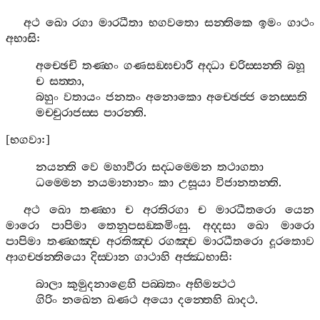
අථ
ඛො
රගා
මාරධීතා
භගවතො
සන‍්තිකෙ
ඉමං
ගාථං
අභාසි
:
අච‍්ඡෙචි
තණ‍්හං
ගණසඞ‍්ඝචාරී
අද‍්ධා
චරිස‍්සන‍්ති
බහූ
ච
සත‍්තා
,
බහුං
වතායං
ජනතං
අනොකො
අච‍්ඡෙජ‍්ජ
නෙස‍්සති
මච‍්චුරාජස‍්ස
පාරන‍්ති
.
[
භගවා
:]
නයන‍්ති
වෙ
මහාවීරා
සද‍්ධම‍්මෙන
තථාගතා
ධම‍්මෙන
නයමානානං
කා
උසූයා
විජානතන‍්ති
.
අථ
ඛො
තණ‍්හා
ච
අරතිරගා
ච
මාරධීතරො
යෙන
මාරො
පාපිමා
තෙනුපසඞ‍්කමිංසු
.
අද‍්දසා
ඛො
මාරො
පාපිමා
තණ‍්හඤ‍්ච
අරතිඤ‍්ච
රගඤ‍්ච
මාරධීතරො
දූරතොව
ආගච‍්ඡන‍්තියො
දිස‍්වාන
ගාථාහි
අජ‍්ඣභාසි
:
බාලා
කුමුදනාළෙහි
පබ‍්බතං
අභිමන්‍ථථ
ගිරිං
නඛෙන
ඛණථ
අයො
දන‍්තෙහි
ඛාදථ
.