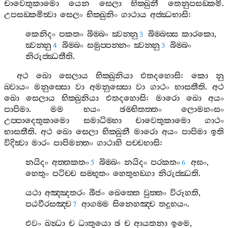
චාවෙතුකාමො
යෙන
සෙලා
භික‍්ඛුනී
තෙනුපසඞ‍්කමි
.
උපසඞ‍්කමිත්‍වා
සෙලං
භික‍්ඛුනිං
ගාථාය
අජ‍්ඣභාසි
:
කෙනිදං
පකතං
බිම‍්බං
ක්‍වන‍්නු
බිම‍්බස‍්ස
කාරකො
,
3
ක්‍වන‍්නු
බිම‍්බං
සමුප‍්පන‍්නං
ක්‍වන‍්නු
බිම‍්බං
4
3
නිරුජ‍්ඣතීති
.
අථ
ඛො
සෙලාය
භික‍්ඛුනියා
එතදහොසි
:
කො
නු
ඛ‍්වායං
මනුස‍්සො
වා
අමනුස‍්සො
වා
ගාථං
භාසතීති
.
අථ
ඛො
සෙලාය
භික‍්ඛුනියා
එතදහොසි
:
මාරො
ඛො
අයං
පාපිමා
.
මම
භයං
ඡම‍්භිතත‍්තං
ලොමහංසං
උප‍්පාදෙතුකාමො
සමාධිම‍්හා
චාවෙතුකාමො
ගාථං
භාසතීති
.
අථ
ඛො
සෙලා
භික‍්ඛුනී
මාරො
අයං
පාපිමා
ඉති
විදිත්‍වා
මාරං
පාපිමන‍්තං
ගාථාහි
පච‍්චභාසි
:
නයිදං
අත‍්තකතං
බිම‍්බං
නයිදං
පරකතං
අඝං
,
5
6
හෙතුං
පටිච‍්ච
සම‍්භූතං
හෙතුභඞ‍්ගා
නිරුජ‍්ඣති
.
යථා
අඤ‍්ඤතරං
බීජං
ඛෙත‍්තෙ
වුත‍්තං
විරූහති
,
පඨවීරසඤ‍්ච
ආගම‍්ම
සිනෙහඤ‍්ච
තදූභයං
.
7
එවං
ඛන්‍ධා
ච
ධාතුයො
ඡ
ච
ආයතනා
ඉමෙ
,