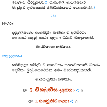
සෙලංව
සිරසූහච‍්ච
පාතාලෙ
ගාධමෙසථ
2
ඛාණුංව
උරසාසජ‍්ජ
නිබ‍්බිජ‍්ජාපෙථ
ගොතමාති
.
3
232
[
ථෙරා
]
දද‍්දල‍්ලමානා
ආගඤ‍්ඡුං
තණ‍්හා
ච
අරතීරගා
තා
තත්‍ථ
පනුදී
සත්‍ථා
තූලං
භට‍්ඨංව
මාලුතොති
.
මාරවග‍්ගො
තතියො
.
තත්‍රුද‍්දානං
:
සම‍්බහුලා
සමිද‍්ධී
ච
ගොධිකං
සත‍්තවස‍්සානි
ධීතරං
දෙසිතං
බුද‍්ධසෙට‍්ඨෙන
ඉමං
මාරපඤ‍්චකන‍්ති
.
මාරසංයුත‍්තං
සමත‍්තං
.
5.
භික‍්ඛුනීසංයුත‍්තං
1.
භික‍්ඛුනීවග‍්ගො