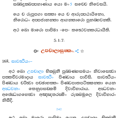
සබ‍්බදුක‍්ඛප‍්පහාණාය
යො
මං
සච‍්චෙ
නිවෙසයි
.
5
යෙ
ච
රූපූපගා
සත‍්තා
යෙ
ච
ආරුප‍්පඨායිනො
,
නිරොධං
අප‍්පජානන‍්තා
ආගන‍්තාරො
පුනබ‍්භවන‍්ති
.
අථ
ඛො
මාරො
පාපිමා
-
පෙ
-
තත්‍ථෙවන‍්තරධායීති
.
5. 1. 7.
උපචාලාසුත‍්තං
.
168.
සාවත්‍ථියං
–
අථ
ඛො
උපචාලා
භික‍්ඛුනී
පුබ‍්බණ‍්හසමයං
නිවාසෙත්‍වා
පත‍්තචීවරමාදාය
සාවත්‍ථිං
පිණ‍්ඩාය
පාවිසි
.
සාවත්‍ථියං
පිණ‍්ඩාය
චරිත්‍වා
පච‍්ඡාභත‍්තං
පිණ‍්ඩපාතපටික‍්කන‍්තා
යෙන
අන්‍ධවනං
තෙනුපසඞ‍්කමි
දිවාවිහාරාය
.
අන්‍ධවනං
අජ‍්ඣොගහෙත්‍වා
අඤ‍්ඤතරස‍්මිං
රුක‍්ඛමූලෙ
දිවාවිහාරං
නිසීදි
.
242
අථ
ඛො
මාරො
පාපිමා
යෙන
උපචාලා
භික‍්ඛුනී