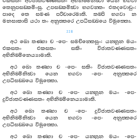
එකසතං
අවිජාතවණ‍්ණසතං
අභිනිම‍්මිනිත්‍වා
යෙන
භගවා
තෙනුපසඞ‍්කමිංසු
.
උපසඞ‍්කමිත්‍වා
භගවන‍්තං
එතදවොචුං
:
පාදෙ
තෙ
සමණ
පරිචාරෙමාති
.
තම‍්පි
භගවා
න
මනසාකාසි
යථා
තං
අනුත‍්තරෙ
උපධිසඞ‍්ඛයෙ
විමුත‍්තො
.
228
අථ
ඛො
තණ‍්හා
ච
-
පෙ
-
සමචින‍්තෙසුං
:
යන‍්නූන
මයං
එකසතං
එකසතං
සකිං
විජාතවණ‍්ණසතං
අභිනිම‍්මිනෙය්‍යාමාති
.
අථ
ඛො
තණ‍්හා
ච
-
පෙ
-
සකිං
විජාතවණ‍්ණසතං
අභිනිම‍්මිනිත්‍වා
යෙන
භගවා
-
පෙ
-
අනුත‍්තරෙ
උපධිසඞ‍්ඛයෙ
විමුත‍්තො
.
අථ
ඛො
තණ‍්හා
ච
-
පෙ
-
යන‍්නූන
මයං
-
පෙ
-
දුවිජාතවණ‍්ණසතං
අභිනිම‍්මිනෙය්‍යාමාති
.
අථ
ඛො
තණ‍්හා
ච
-
පෙ
-
දුවිජාතවණ‍්ණසතං
අභිනිම‍්මිනිත්‍වා
යෙන
භගවා
-
පෙ
-
අනුත‍්තරෙ
උපධිසඞ‍්ඛයෙ
විමුත‍්තො
.
අථ
ඛො
තණ‍්හා
ච
-
පෙ
-
යන‍්නූන
මයං
-
පෙ
-