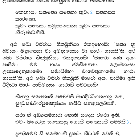
උපසඞ‍්කමිත්‍වා
වජිරං
භික‍්ඛුනිං
ගාථාය
අජ‍්ඣභාසි
:
කෙනායං
පකතො
සත‍්තො
කුවං
සත‍්තස‍්ස
2
කාරකො
,
කුවං
සත‍්තො
සමුප‍්පන‍්නො
කුවං
සත‍්තො
නිරුජ‍්ඣතීති
.
අථ
ඛො
වජිරාය
භික‍්ඛුනියා
එතදහොසි
: ‘
කො
නු
ඛ‍්වායං
මනුස‍්සො
වා
අමනුස‍්සො
වා
ගාථං
භාසතී
’
ති
.
අථ
ඛො
වජිරාය
භික‍්ඛුනියා
එතදහොසි
: ‘
මාරො
ඛො
අයං
පාපිමා
මම
භයං
ඡම‍්භිතත‍්තං
ලොමහංසං
උප‍්පාදෙතුකාමො
සමාධිම‍්හා
චාවෙතුකාමො
ගාථං
භාසතී
’
ති
.
අථ
ඛො
වජිරා
භික‍්ඛුනී
මාරො
අයං
පාපිමා
ඉති
විදිත්‍වා
මාරං
පාපිමන‍්තං
ගාථාහි
පච‍්චභාසි
:
කින‍්නු
සත‍්තොති
පච‍්චෙසි
මාරදිට‍්ඨිගතන‍්නු
තෙ
,
සුද‍්ධසඞ‍්ඛාරපුඤ‍්ජොයං
නයිධ
සත‍්තුපලබ‍්භති
.
යථා
හි
අඞ‍්ගසම‍්භාරා
හොති
සද‍්දො
රථො
ඉති
,
එවං
ඛන්‍ධෙසු
සන‍්තෙසු
හොති
සත‍්තොති
සම‍්මුති
.
3
දුක‍්ඛමෙව
හි
සම‍්භොති
දුක‍්ඛං
තිට‍්ඨති
වෙති
ච
,