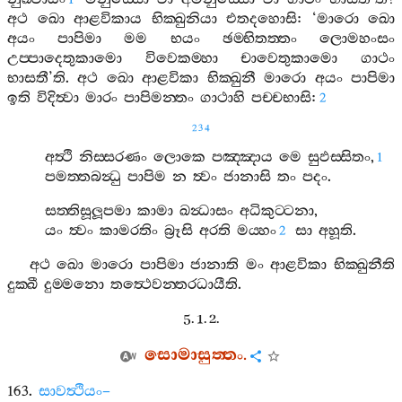
අථ
ඛො
ආළවිකාය
භික‍්ඛුනියා
එතදහොසි
: ‘
මාරො
ඛො
අයං
පාපිමා
මම
භයං
ඡම‍්භිතත‍්තං
ලොමහංසං
උප‍්පාදෙතුකාමො
විවෙකම‍්හා
චාවෙතුකාමො
ගාථං
භාසතී
’
ති
.
අථ
ඛො
ආළවිකා
භික‍්ඛුනී
මාරො
අයං
පාපිමා
ඉති
විදිත්‍වා
මාරං
පාපිමන‍්තං
ගාථාහි
පච‍්චභාසි
:
2
234
අත්‍ථි
නිස‍්සරණං
ලොකෙ
පඤ‍්ඤාය
මෙ
සුඵස‍්සිතං
,
1
පමත‍්තබන්‍ධු
පාපිම
න
ත්‍වං
ජානාසි
තං
පදං
.
සත‍්තිසූලූපමා
කාමා
ඛන්‍ධාසං
අධිකුට‍්ටනා
,
යං
ත්‍වං
කාමරතිං
බ්‍රූසි
අරති
මය‍්හං
සා
අහූති
.
2
අථ
ඛො
මාරො
පාපිමා
ජානාති
මං
ආළවිකා
භික‍්ඛුනීති
දුක‍්ඛී
දුම‍්මනො
තත්‍ථෙවන‍්තරධායීති
.
5. 1. 2.
සොමාසුත‍්තං
.
163.
සාවත්‍ථියං
–