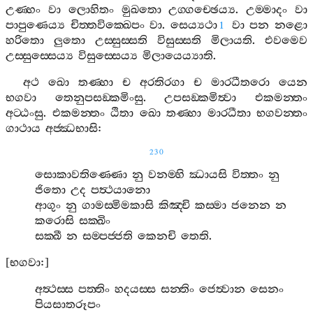
උණ‍්හං
වා
ලොහිතං
මුඛතො
උග‍්ගච‍්ඡෙය්‍ය
.
උම‍්මාදං
වා
පාපුණෙය්‍ය
චිත‍්තවික‍්ඛෙපං
වා
.
සෙය්‍යථා
වා
පන
නළො
1
හරිතො
ලුතො
උස‍්සුස‍්සති
විසුස‍්සති
මිලායති
.
එවමෙව
උස‍්සුස‍්සෙය්‍ය
විසුස‍්සෙය්‍ය
මිලායෙය්‍යාති
.
අථ
ඛො
තණ‍්හා
ච
අරතිරගා
ච
මාරධීතරො
යෙන
භගවා
තෙනුපසඞ‍්කමිංසු
.
උපසඞ‍්කමිත්‍වා
එකමන‍්තං
අට‍්ඨංසු
.
එකමන‍්තං
ඨිතා
ඛො
තණ‍්හා
මාරධීතා
භගවන‍්තං
ගාථාය
අජ‍්ඣභාසි
:
230
සොකාවතිණ‍්ණො
නු
වනම‍්හි
ඣායසි
විත‍්තං
නු
ජිතො
උද
පත්‍ථයානො
ආගුං
නු
ගාමස‍්මිමකාසි
කිඤ‍්චි
කස‍්මා
ජනෙන
න
කරොසි
සක‍්ඛිං
සක‍්ඛී
න
සම‍්පජ‍්ජති
කෙනචි
තෙති
.
[
භගවා
:]
අත්‍ථස‍්ස
පත‍්තිං
හදයස‍්ස
සන‍්තිං
ජෙත්‍වාන
සෙනං
පියසාතරූපං