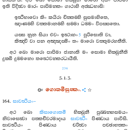
භාසතී
’
ති
.
අථ
ඛො
සොමා
භික‍්ඛුනී
මාරො
අයං
පාපිමා
ඉති
විදිත්‍වා
මාරං
පාපිමන‍්තං
ගාථාහි
අජ‍්ඣභාසි
:
ඉත්‍ථිභාවො
කිං
කයිරා
චිත‍්තම‍්හි
සුසමාහිතෙ
,
ඤාණම‍්හි
වත‍්තමානම‍්හි
සම‍්මා
ධම‍්මං
විපස‍්සතො
.
යස‍්ස
නූන
සියා
එවං
ඉත්‍ථාහං
පුරිසොති
වා
,
5
කිඤ‍්චි
වා
පන
අඤ‍්ඤස‍්මිං
තං
මාරො
වත‍්තුමරහතීති
.
අථ
ඛො
මාරො
පාපිමා
ජානාති
මං
සොමා
භික‍්ඛුනීති
දුක‍්ඛී
දුම‍්මනො
තත්‍ථෙවන‍්තරධායීති
.
236
5. 1. 3.
ගොතමීසුත‍්තං
.
164.
සාවත්‍ථියං
–
අථ
ඛො
කිසාගොතමී
භික‍්ඛුනී
පුබ‍්බන‍්හසමයං
නිවාසෙත්‍වා
පත‍්තචීවරමාදාය
සාවත්‍ථිං
පිණ‍්ඩාය
පාවිසි
.
සාවත්‍ථියං
පිණ‍්ඩාය
චරිත්‍වා
පච‍්ඡාභත‍්තං