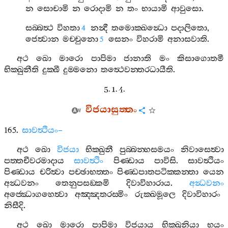
න
සොචාමි
න
රොදාමි
න
තං
භායාමි
ආවුසො
.
සබ‍්බත්‍ථ
විහතා
නන්‍දී
තමොක‍්ඛන්‍ධො
පදාලිතො
,
4
ජෙත්‍වාන
මච‍්චුනො
සෙනං
විහරාමි
අනාසවාති
.
5
අථ
ඛො
මාරො
පාපිමා
ජානාති
මං
කිසාගොතමී
භික‍්ඛුනීති
දුක‍්ඛී
දුම‍්මනො
තත්‍ථෙවන‍්තරධායීති
.
5. 1. 4.
විජයාසුත‍්තං
165.
සාවත්‍ථියං
–
අථ
ඛො
විජයා
භික‍්ඛුනී
පුබ‍්බන‍්හසමයං
නිවාසෙත්‍වා
පත‍්තචීවරමාදාය
සාවත්‍ථිං
පිණ‍්ඩාය
පාවිසි
.
සාවත්‍ථියං
පිණ‍්ඩාය
චරිත්‍වා
පච‍්ඡාභත‍්තං
පිණ‍්ඩපාතපටික‍්කන‍්තා
යෙන
අන්‍ධවනං
තෙනුපසඞ‍්කමි
දිවාවිහාරාය
.
අන්‍ධවනං
අජ‍්ඣොගහෙත්‍වා
අඤ‍්ඤතරස‍්මිං
රුක‍්ඛමූලෙ
දිවාවිහාරං
නිසීදි
.
අථ
ඛො
මාරො
පාපිමා
විජයාය
භික‍්ඛුනියා
භයං