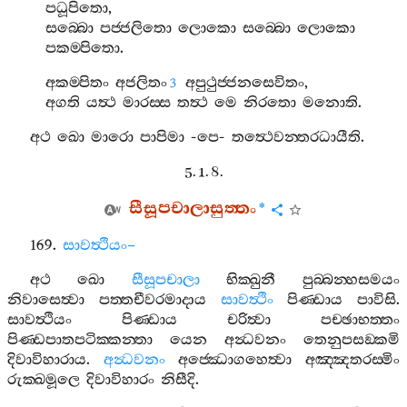
පධූපිතො
,
සබ‍්බො
පජ‍්ජලිතො
ලොකො
සබ‍්බො
ලොකො
පකම‍්පිතො
.
අකම‍්පිතං
අජලිතං
අපුථුජ‍්ජනසෙවිතං
,
3
අගති
යත්‍ථ
මාරස‍්ස
තත්‍ථ
මෙ
නිරතො
මනොති
.
අථ
ඛො
මාරො
පාපිමා
-
පෙ
-
තත්‍ථෙවන‍්තරධායීති
.
5. 1. 8.
සීසූපචාලාසුත‍්තං
*
169.
සාවත්‍ථියං
–
අථ
ඛො
සීසූපචාලා
භික‍්ඛුනී
පුබ‍්බන‍්හසමයං
නිවාසෙත්‍වා
පත‍්තචීවරමාදාය
සාවත්‍ථිං
පිණ‍්ඩාය
පාවිසි
.
සාවත්‍ථියං
පිණ‍්ඩාය
චරිත්‍වා
පච‍්ඡාභත‍්තං
පිණ‍්ඩපාතපටික‍්කන‍්තා
යෙන
අන්‍ධවනං
තෙනුපසඞ‍්කමි
දිවාවිහාරාය
.
අන්‍ධවනං
අජ‍්ඣොගහෙත්‍වා
අඤ‍්ඤතරස‍්මිං
රුක‍්ඛමූලෙ
දිවාවිහාරං
නිසීදි
.