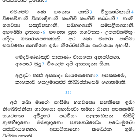
සෙය්‍යථාපි
පුබ‍්බෙ
.
2
එවමෙව
ඛො
භන‍්තෙ
යානි
විසූකායිකානි
3
4
විසෙවිතානි
විප‍්ඵන්‍දිතානි
කානිචි
කානිචි
සබ‍්බානි
තානි
5
භගවතා
සඤ‍්ඡින‍්නානි
,
සම‍්භග‍්ගානි
සම‍්පළිභග‍්ගානි
.
අභබ‍්බො
දානාහං
භන‍්තෙ
පුන
භගවන‍්තං
උපසඞ‍්කමිතුං
6
යදිදං
ඔතාරාපෙක‍්ඛොති
.
අථ
ඛො
මාරො
පාපිමා
භගවතො
සන‍්තිකෙ
ඉමා
නිබ‍්බෙජනීයා
ගාථායො
අභාසි
:
මෙදවණ‍්ණඤ‍්ච
පාසාණං
වායසො
අනුපරියගා
,
අපෙත්‍ථ
මුදු
වින්‍දෙම
අපි
අස‍්සාදනා
සියා
.
7
අලද‍්ධා
තත්‍ථ
අස‍්සාදං
වායසෙත‍්තො
අපක‍්කමෙ
,
8
කාකොව
සෙලමාසජ‍්ජ
නිබ‍්බිජ‍්ජාපෙම
ගොතමාති
.
226
අථ
ඛො
මාරො
පාපිමා
භගවතො
සන‍්තිකෙ
ඉමා
නිබ‍්බෙජනීයා
ගාථායො
අභාසිත්‍වා
තම‍්හා
ඨානා
අපක‍්කම‍්ම
භගවතො
අවිදූරෙ
පඨවියං
පල‍්ලඞ‍්කෙන
නිසීදි
තුණ‍්හීභූතො
මඞ‍්කුභූතො
පත‍්තක‍්ඛන්‍ධො
අධොමුඛො
පජ‍්ඣායන‍්තො
.
අප‍්පටිභානො
කට‍්ඨෙන
භූමිං
විලිඛන‍්තොති
.