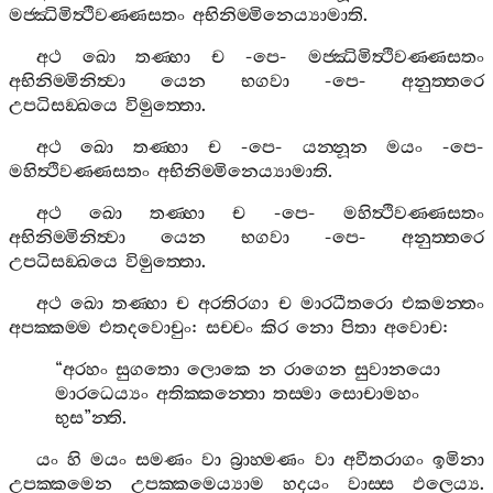
මජ‍්ඣිමිත්‍ථිවණ‍්ණසතං
අභිනිම‍්මිනෙය්‍යාමාති
.
අථ
ඛො
තණ‍්හා
ච
-
පෙ
-
මජ‍්ඣිමිත්‍ථිවණ‍්ණසතං
අභිනිම‍්මිනිත්‍වා
යෙන
භගවා
-
පෙ
-
අනුත‍්තරෙ
උපධිසඞ‍්ඛයෙ
විමුත‍්තො
.
අථ
ඛො
තණ‍්හා
ච
-
පෙ
-
යන‍්නූන
මයං
-
පෙ
-
මහිත්‍ථිවණ‍්ණසතං
අභිනිම‍්මිනෙය්‍යාමාති
.
අථ
ඛො
තණ‍්හා
ච
-
පෙ
-
මහිත්‍ථිවණ‍්ණසතං
අභිනිම‍්මිනිත්‍වා
යෙන
භගවා
-
පෙ
-
අනුත‍්තරෙ
උපධිසඞ‍්ඛයෙ
විමුත‍්තො
.
අථ
ඛො
තණ‍්හා
ච
අරතිරගා
ච
මාරධීතරො
එකමන‍්තං
අපක‍්කම‍්ම
එතදවොචුං
:
සච‍්චං
කිර
නො
පිතා
අවොච
:
“
අරහං
සුගතො
ලොකෙ
න
රාගෙන
සුවානයො
මාරධෙය්‍යං
අතික‍්කන‍්තො
තස‍්මා
සොචාමහං
භුස
”
න‍්ති
.
යං
හි
මයං
සමණං
වා
බ්‍රාහ‍්මණං
වා
අවීතරාගං
ඉමිනා
උපක‍්කමෙන
උපක‍්කමෙය්‍යාම
හදයං
වාස‍්ස
ඵලෙය්‍ය
.