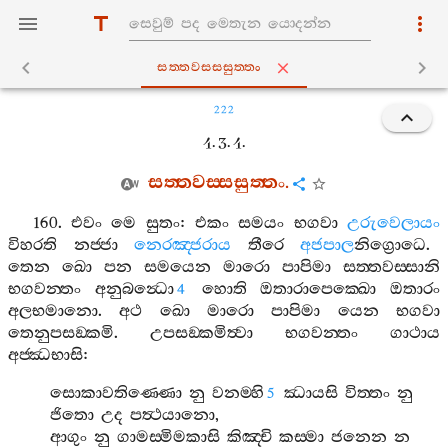
සත‍්තවස‍්සසුත‍්තං
222
4. 3. 4.
සත‍්තවස‍්සසුත‍්තං
.
160.
එවං
මෙ
සුතං
:
එකං
සමයං
භගවා
උරුවෙලායං
විහරති
නජ‍්ජා
නෙරඤ‍්ජරාය
තීරෙ
අජපාල
නිග්‍රොධෙ
.
තෙන
ඛො
පන
සමයෙන
මාරො
පාපිමා
සත‍්තවස‍්සානි
භගවන‍්තං
අනුබන්‍ධො
හොති
ඔතාරාපෙක‍්ඛො
ඔතාරං
4
අලභමානො
.
අථ
ඛො
මාරො
පාපිමා
යෙන
භගවා
තෙනුපසඞ‍්කමි
.
උපසඞ‍්කමිත්‍වා
භගවන‍්තං
ගාථාය
අජ‍්ඣභාසි
:
සොකාවතිණ‍්ණො
නු
වනම‍්හි
ඣායසි
විත‍්තං
නු
5
ජිතො
උද
පත්‍ථයානො
,
ආගුං
නු
ගාමස‍්මිමකාසි
කිඤ‍්චි
කස‍්මා
ජනෙන
න