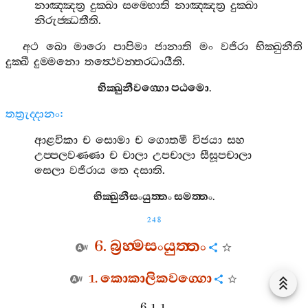
නාඤ‍්ඤත්‍ර
දුක‍්ඛා
සම‍්භොති
නාඤ‍්ඤත්‍ර
දුක‍්ඛා
නිරුජ‍්ඣතීති
.
අථ
ඛො
මාරො
පාපිමා
ජානාති
මං
වජිරා
භික‍්ඛුනීති
දුක‍්ඛී
දුම‍්මනො
තත්‍ථෙවන‍්තරධායීති
.
භික‍්ඛුනීවග‍්ගො
පඨමො
.
තත්‍රුද‍්දානං
:
ආළවිකා
ච
සොමා
ච
ගොතමී
විජයා
සහ
උප‍්පලවණ‍්ණා
ච
චාලා
උපචාලා
සීසූපචාලා
සෙලා
වජිරාය
තෙ
දසාති
.
භික‍්ඛුනීසංයුත‍්තං
සමත‍්තං
.
248
6.
බ්‍රහ‍්මසංයුත‍්තං
1.
කොකාලිකවග‍්ගො
6. 1. 1.