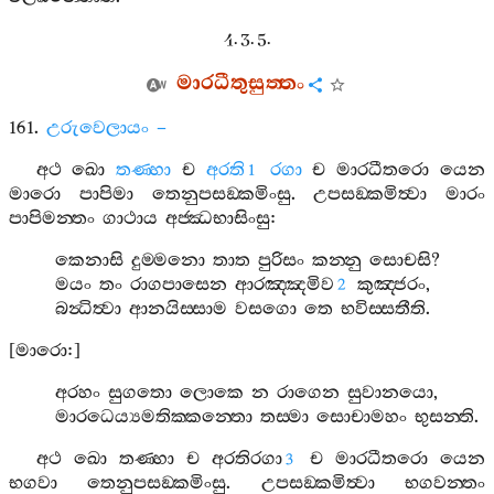
4. 3. 5.
මාරධීතුසුත‍්තං
161.
උරුවෙලායං
–
අථ
ඛො
තණ‍්හා
ච
අරති
රගා
ච
මාරධීතරො
යෙන
1
මාරො
පාපිමා
තෙනුපසඞ‍්කමිංසු
.
උපසඞ‍්කමිත්‍වා
මාරං
පාපිමන‍්තං
ගාථාය
අජ‍්ඣභාසිංසු
:
කෙනාසි
දුම‍්මනො
තාත
පුරිසං
කන‍්නු
සොචසි
?
මයං
තං
රාගපාසෙන
ආරඤ‍්ඤමිව
කුඤ‍්ජරං
,
2
බන්‍ධිත්‍වා
ආනයිස‍්සාම
වසගො
තෙ
භවිස‍්සතීති
.
[
මාරො
:]
අරහං
සුගතො
ලොකෙ
න
රාගෙන
සුවානයො
,
මාරධෙය්‍යමතික‍්කන‍්තො
තස‍්මා
සොචාමහං
භුසන‍්ති
.
අථ
ඛො
තණ‍්හා
ච
අරතිරගා
ච
මාරධීතරො
යෙන
3
භගවා
තෙනුපසඞ‍්කමිංසු
.
උපසඞ‍්කමිත්‍වා
භගවන‍්තං