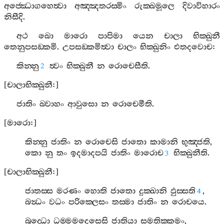
අජ‍්ඣොගහෙත්‍වා
අඤ‍්ඤතරස‍්මිං
රුක‍්ඛමූලෙ
දිවාවිහාරං
නිසීදි
.
අථ
ඛො
මාරො
පාපිමා
යෙන
චාලා
භික‍්ඛුනී
තෙනුපසඞ‍්කමි
.
උපසඞ‍්කමිත්‍වා
චාලං
භික‍්ඛුනිං
එතදවොච
:
කින‍්නු
ත්‍වං
භික‍්ඛුනී
න
රොචෙසීති
.
2
[
චාලාභික‍්ඛුනී
:]
ජාතිං
ඛ‍්වාහං
ආවුසො
න
රොචෙමීති
.
[
මාරො
:]
කින‍්නු
ජාතිං
න
රොචෙසි
ජාතො
කාමානි
භුඤ‍්ජති
,
කො
නු
තං
ඉදමාදපයි
ජාතිං
මාරොච
භික‍්ඛුනීති
.
3
[
චාලාභික‍්ඛුනී
:]
ජාතස‍්ස
මරණං
හොති
ජාතො
දුක‍්ඛානි
ඵුස‍්සති
,
4
බන්‍ධං
වධං
පරික‍්ලෙසං
තස‍්මා
ජාතිං
න
රොචයෙ
.
බුද‍්ධො
ධම‍්මමදෙසෙසි
ජාතියා
සමතික‍්කමං
,