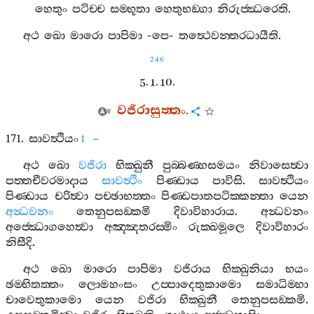
හෙතුං
පටිච‍්ච
සම‍්භූතා
හෙතුභඞ‍්ගා
නිරුජ‍්ඣරෙති
.
අථ
ඛො
මාරො
පාපිමා
-
පෙ
-
තත්‍ථෙවන‍්තරධායීති
.
246
5. 1. 10.
වජිරාසුත‍්තං
.
171.
සාවත්‍ථියං
–
1
අථ
ඛො
වජිරා
භික‍්ඛුනී
පුබ‍්බණ‍්හසමයං
නිවාසෙත්‍වා
පත‍්තචීවරමාදාය
සාවත්‍ථිං
පිණ‍්ඩාය
පාවිසි
.
සාවත්‍ථියං
පිණ‍්ඩාය
චරිත්‍වා
පච‍්ඡාභත‍්තං
පිණ‍්ඩපාතපටික‍්කන‍්තා
යෙන
අන්‍ධවනං
තෙනුපසඞ‍්කමි
දිවාවිහාරාය
.
අන්‍ධවනං
අජ‍්ඣොගහෙත්‍වා
අඤ‍්ඤතරස‍්මිං
රුක‍්ඛමූලෙ
දිවාවිහාරං
නිසීදි
.
අථ
ඛො
මාරො
පාපිමා
වජිරාය
භික‍්ඛුනියා
භයං
ඡම‍්භිතත‍්තං
ලොමහංසං
උප‍්පාදෙතුකාමො
සමාධිම‍්හා
චාවෙතුකාමො
යෙන
වජිරා
භික‍්ඛුනී
තෙනුපසඞ‍්කමි
.