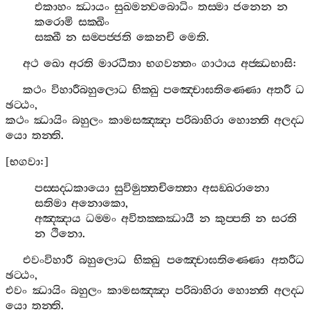
එකාහං
ඣායං
සුඛමන‍්වබොධිං
තස‍්මා
ජනෙන
න
කරොමි
සක‍්ඛිං
සක‍්ඛී
න
සම‍්පජ‍්ජති
කෙනචි
මෙති
.
අථ
ඛො
අරති
මාරධීතා
භගවන‍්තං
ගාථාය
අජ‍්ඣභාසි
:
කථං
විහාරීබහුලොධ
භික‍්ඛු
පඤ‍්චොඝතිණ‍්ණො
අතරී
ධ
ඡට‍්ඨං
,
කථං
ඣායිං
බහුලං
කාමසඤ‍්ඤා
පරිබාහිරා
හොන‍්ති
අලද‍්ධ
යො
තන‍්ති
.
[
භගවා
:]
පස‍්සද‍්ධකායො
සුවිමුත‍්තචිත‍්තො
අසඞ‍්ඛරානො
සතිමා
අනොකො
,
අඤ‍්ඤාය
ධම‍්මං
අවිතක‍්කඣායී
න
කුප‍්පති
න
සරති
න
ථිනො
.
එවංවිහාරී
බහුලොධ
භික‍්ඛු
පඤ‍්චොඝතිණ‍්ණො
අතරීධ
ඡට‍්ඨං
,
එවං
ඣායිං
බහුලං
කාමසඤ‍්ඤා
පරිබාහිරා
හොන‍්ති
අලද‍්ධ
යො
තන‍්ති
.