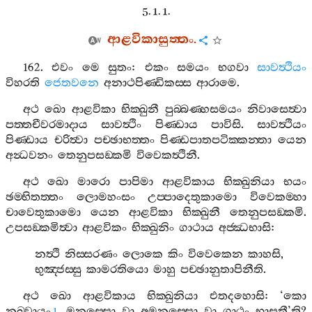
5. 1. 1.
ආළවිකාසුත‍්තං
.
162.
එවං
මෙ
සුතං
:
එකං
සමයං
භගවා
සාවත්‍ථියං
විහරති
ජෙතවනෙ
අනාථපිණ‍්ඩිකස‍්ස
ආරාමෙ
.
අථ
ඛො
ආළවිකා
භික‍්ඛුනී
පුබ‍්බණ‍්හසමයං
නිවාසෙත්‍වා
පත‍්තචීවරමාදාය
සාවත්‍ථිං
පිණ‍්ඩාය
පාවිසි
.
සාවත්‍ථියං
පිණ‍්ඩාය
චරිත්‍වා
පච‍්ඡාභත‍්තං
පිණ‍්ඩපාතපටික‍්කන‍්තා
යෙන
අන්‍ධවනං
තෙනුපසඞ‍්කමි
විවෙකත්‍ථිනී
.
අථ
ඛො
මාරො
පාපිමා
ආළවිකාය
භික‍්ඛුනියා
භයං
ඡම‍්භිතත‍්තං
ලොමහංසං
උප‍්පාදෙතුකාමො
විවෙකම‍්හා
චාවෙතුකාමො
යෙන
ආළවිකා
භික‍්ඛුනී
තෙනුපසඞ‍්කමි
.
උපසඞ‍්කමිත්‍වා
ආළවිකං
භික‍්ඛුනිං
ගාථාය
අජ‍්ඣභාසි
:
නත්‍ථි
නිස‍්සරණං
ලොකෙ
කිං
විවෙකෙන
කාහසි
,
භුඤ‍්ජස‍්සු
කාමරතියො
මාහු
පච‍්ඡානුතාපිනීති
.
අථ
ඛො
ආළවිකාය
භික‍්ඛුනියා
එතදහොසි
: ‘
කො
නුඛ‍්වායං
මනුස‍්සො
වා
අමනුස‍්සො
වා
ගාථං
භාසතී
’
ති
?
1