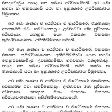
එතදවොචුං
:
පාදෙ
තෙ
සමණ
පරිචාරෙමාති
.
අථ
ඛො
භගවා
න
මනසාකාසි
යථා
තං
අනුත‍්තරෙ
උපධිසඞ‍්ඛයෙ
විමුත‍්තො
.
අථ
ඛො
තණ‍්හා
ච
අරතිරගා
ච
මාරධීතරො
එකමන‍්තං
අපක‍්කම‍්ම
එවං
සමචින‍්තෙසුං
:
උච‍්චාවචා
ඛො
පුරිසානං
අධිප‍්පායා
.
යන‍්නූන
මයං
එකසතං
එකසතං
කුමාරිවණ‍්ණසතං
අභිනිම‍්මිනෙය්‍යාමාති
.
අථ
ඛො
තණ‍්හා
ච
අරතිරගා
ච
මාරධීතරො
එකසතං
එකසතං
කුමාරිවණ‍්ණසතං
අනිභිම‍්මිනිත්‍වා
යෙන
භගවා
තෙනුපසඞ‍්කමිංසු
.
උපසඞ‍්කමිත්‍වා
භගවන‍්තං
එතදවොචුං
:
පාදෙ
තෙ
සමණ
පරිචාරෙමාති
.
තම‍්පි
භගවා
න
මනසාකාසි
යථා
තං
අනුත‍්තරෙ
උපධිසඞ‍්ඛයෙ
විමුත‍්තො
.
අථ
ඛො
තණ‍්හා
ච
අරතිරගා
ච
මාරධීතරො
එකමන‍්තං
අපක‍්කම‍්ම
එවං
සමචින‍්තෙසුං
:
උච‍්චාවචා
ඛො
පුරිසානං
අධිප‍්පායා
.
යන‍්නූන
මයං
එකසතං
එකසතං
අවිජාතවණ‍්ණසතං
අභිනිම‍්මිනෙය්‍යාමාති
.
අථ
ඛො
තණ‍්හා
ච
අරතිරගා
ච
මාරධීතරො
එකසතං