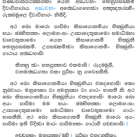
පිණ‍්ඩපාතපටික‍්කන‍්තා
යෙන
අන්‍ධවනං
තෙනුපසඞ‍්කමි
දිවාවිහාරාය
.
අන්‍ධවනං
අජ‍්ඣොගහෙත්‍වා
අඤ‍්ඤතරස‍්මිං
රුක‍්ඛමූලෙ
දිවාවිහාරං
නිසීදි
.
අථ
ඛො
මාරො
පාපිමා
කිසාගොතමියා
භික‍්ඛුනියා
භයං
ඡම‍්භිතත‍්තං
ලොමහංසං
උප‍්පාදෙතුකාමො
සමාධිම‍්හා
චාවෙතුකාමො
යෙන
කිසාගොතමී
භික‍්ඛුනී
තෙනුපසඞ‍්කමි
.
උපසඞ‍්කමිත්‍වා
කිසාගොතමිං
භික‍්ඛුනිං
ගාථාය
අජ‍්ඣභාසි
:
කින‍්නු
ත්‍වං
හතපුත‍්තාව
එකමාසි
රුදම‍්මුඛී
,
1
වනමජ‍්ඣගතා
එකා
පුරිසං
නු
ගවෙසසීති
.
අථ
ඛො
කිසාගොතමියා
භික‍්ඛුනියා
එතදහොසි
:
කො
නුඛ‍්වායං
මනුස‍්සො
වා
අමනුස‍්සා
වා
ගාථං
භාසතී
ති
.
අථ
ඛො
කිසාගොතමියා
භික‍්ඛුනියා
එතදහොසි
:
මාරො
ඛො
අයං
පාපිමා
මම
භයං
ඡම‍්භිතත‍්තං
ලොමහංසං
උප‍්පාදෙතුකාමො
සමාධිම‍්හා
චාවෙතුකාමො
ගාථං
භාසතීති
.
අථ
ඛො
කිසාගොතමී
භික‍්ඛුනී
මාරො
අයං
පාපිමා
ඉති
විදිත්‍වා
මාරං
පාපිමන‍්තං
ගාථාහි
පච‍්චභාසි
:
2
අච‍්චන‍්තං
මතපුත‍්තා
’
ම‍්හි
පුරිසා
එතදන‍්තිකා
,
3