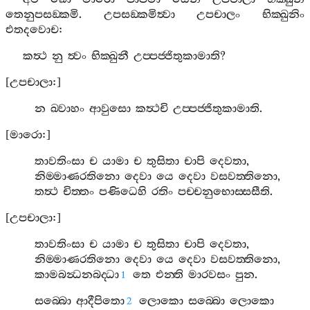
තෙනුපසඞ‍්කමි
.
උපසඞ‍්කමිත්‍වා
උපචාලං
භික‍්ඛුනිං
එතදවොච
:
කත්‍ථ
නු
ත්‍වං
භික‍්ඛුනී
උප‍්පජ‍්ජිතුකාමාති
?
[
උපචාලා
:]
න
ඛ‍්වාහං
ආවුසො
කත්‍ථචි
උප‍්පජ‍්ජිතුකාමාති
.
[
මාරො
:]
තාවතිංසා
ච
යාමා
ච
තුසිතා
චාපි
දෙවතා
,
නිම‍්මාණරතිනො
දෙවා
යෙ
දෙවා
වසවත‍්තිනො
,
තත්‍ථ
චිත‍්තං
පණිධෙහි
රතිං
පච‍්චනුභොස‍්සසීති
.
[
උපචාලා
:]
තාවතිංසා
ච
යාමා
ච
තුසිතා
චාපි
දෙවතා
,
නිම‍්මාණරතිනො
දෙවා
යෙ
දෙවා
වසවත‍්තිනො
,
කාමබන්‍ධනබද‍්ධා
තෙ
එන‍්ති
මාරවසං
පුන
.
1
සබ‍්බො
ආදීපිතො
ලොකො
සබ‍්බො
ලොකො
2