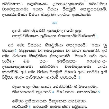
ඡම‍්භිතත‍්තං
ලොමහංසං
උප‍්පාදෙතුකාමො
සමාධිම‍්හා
චාවෙතුකාමො
යෙන
විජයා
භික‍්ඛුනී
තෙනුපසඞ‍්කමි
.
උපසඞ‍්කමිත්‍වා
විජයං
භික‍්ඛුනිං
ගාථාය
අජ‍්ඣභාසි
:
238
දහරා
ත්‍වං
රූපවතී
අහඤ‍්ච
දහරො
සුසු
,
පඤ‍්චඞ‍්ගිකෙන
තුරියෙන
එහය්‍යෙභිරමාමසෙති
1
අථ
ඛො
විජයාය
භික‍්ඛුනියා
එතදහොසි
: ‘
කො
නු
ඛ‍්වායං
මනුස‍්සො
වා
අමනුස‍්සො
වා
ගාථං
භාසතී
’
ති
.
අථ
2
ඛො
විජයාය
භික‍්ඛුනියා
එතදහොසි
: ‘
මාරො
ඛො
අයං
පාපිමා
මම
භයං
ඡම‍්භිතත‍්තං
ලොමහංසං
උප‍්පාදෙතුකාමො
සමාධිම‍්හා
චාවෙතුකාමො
ගාථං
භාසතී
’
ති
.
අථ
ඛො
විජයා
භික‍්ඛුනී
මාරො
අයං
පාපිමා
ඉති
විදිත්‍වා
මාරං
පාපිමන‍්තං
ගාථාහි
පච‍්චභාසි
:
3
රූපා
සද‍්දා
රසා
ගන්‍ධා
ඵොට‍්ඨබ‍්බා
ච
මනොරමා
,
නිය්‍යාතයාමි
තුය‍්හෙව
මාර
නාහං
තෙනත්‍ථිකා
.
4
5
ඉමිනා
පූතිකායෙන
භින්‍දනෙන
පභඞ‍්ගුනා
,
අට‍්ටීයාමි
හරායාමි
කාමතණ‍්හා
සමූහතා
.
6