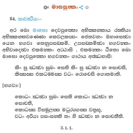
මාඝසුත‍්තං
84.
සාවත්‍ථියං
–
අථ
ඛො
මාඝො
දෙවපුත‍්තො
අභික‍්කන‍්තාය
රත‍්තියා
අභික‍්කන‍්තවණ‍්ණො
කෙවලකප‍්පං
ජෙතවනං
ඔභාසෙත්‍වා
යෙන
භගවා
තෙනුපසඞ‍්කමි
.
උපසඞ‍්කමිත්‍වා
භගවන‍්තං
අභිවාදෙත්‍වා
එකමන‍්තං
අට‍්ඨාසි
.
එකමන‍්තං
ඨිතො
ඛො
මාඝො
දෙවපුත‍්තො
භගවන‍්තං
ගාථාය
අජ‍්ඣභාසි
:
කිං
සු
ඣත්‍වා
සුඛං
සෙති
කිං
සු
ඣත්‍වා
න
සොචති
,
කිස‍්සස‍්ස
එකධම‍්මස‍්ස
වධං
රොචෙසි
ගොතමාති
.
[
භගවා
:]
කොධං
ඣත්‍වා
සුඛං
සෙති
කොධං
ඣත්‍වා
න
සොචති
,
කොධස‍්ස
විසමූලස‍්ස
මධුරග‍්ගස‍්ස
වත්‍රභූ
,
වධං
අරියා
පසංසන‍්ති
තං
හි
ඣත්‍වා
න
සොචතීති
.
2. 1. 4.