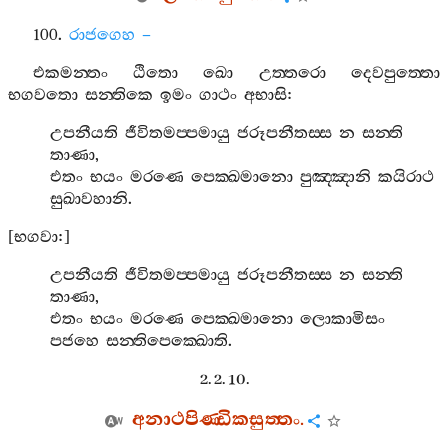
100.
රාජගෙහ
–
එකමන‍්තං
ඨිතො
ඛො
උත‍්තරො
දෙවපුත‍්තො
භගවතො
සන‍්තිකෙ
ඉමං
ගාථං
අභාසි
:
උපනීයති
ජීවිතමප‍්පමායු
ජරූපනීතස‍්ස
න
සන‍්ති
තාණා
,
එතං
භයං
මරණෙ
පෙක‍්ඛමානො
පුඤ‍්ඤානි
කයිරාථ
සුඛාවහානි
.
[
භගවා
:]
උපනීයති
ජීවිතමප‍්පමායු
ජරූපනීතස‍්ස
න
සන‍්ති
තාණා
,
එතං
භයං
මරණෙ
පෙක‍්ඛමානො
ලොකාමිසං
පජහෙ
සන‍්තිපෙක‍්ඛොති
.
2. 2. 10.
අනාථපිණ‍්ඩිකසුත‍්තං
.