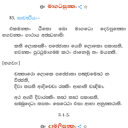
මාගධසුත‍්තං
85.
සාවත්‍ථියං
–
එකමන‍්තං
ඨිතො
ඛො
මාගධො
දෙවපුත‍්තො
භගවන‍්තං
ගාථාය
අජ‍්ඣභාසි
:
කති
ලොකස‍්මිං
පජ‍්ජොතා
යෙහි
ලොකො
පකාසති
,
භවන‍්තං
පුට‍්ඨුමාගම‍්ම
කථං
ජානෙමු
තං
මයන‍්ති
.
[
භගවා
:]
චත‍්තාරො
ලොකෙ
පජ‍්ජොතා
පඤ‍්චමෙත්‍ථ
න
විජ‍්ජති
,
දිවා
තපති
ආදිච‍්චො
රත‍්තිං
ආභාති
චන්‍දිමා
.
අථ
අග‍්ගි
දිවාරත‍්තිං
තත්‍ථ
තත්‍ථ
පකාසති
,
සම‍්බුද‍්ධො
තපතං
සෙට‍්ඨො
එසා
ආභා
අනුත‍්තරාති
.
2. 1. 5.
දාමලිසුත‍්තං