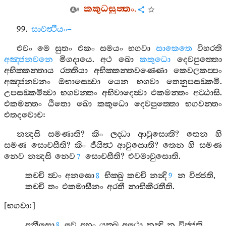
කකුධසුත‍්තං
.
99.
සාවත්‍ථියං
–
එවං
මෙ
සුතං
එකං
සමයං
භගවා
සාකෙතෙ
විහරති
අඤ‍්ජනවනෙ
මිගදායෙ
.
අථ
ඛො
කකුධො
දෙවපුත‍්තො
අභික‍්කන‍්තාය
රත‍්තියා
අභික‍්කන‍්තවණ‍්ණො
කෙවලකප‍්පං
අඤ‍්ජනවනං
ඔභාසෙත්‍වා
යෙන
භගවා
තෙනුපසඞ‍්කමි
.
උපසඞ‍්කමිත්‍වා
භගවන‍්තං
අභිවාදෙත්‍වා
එකමන‍්තං
අට‍්ඨාසි
.
එකමන‍්තං
ඨිතො
ඛො
කකුධො
දෙවපුත‍්තො
භගවන‍්තං
එතදවොච
:
නන්‍දසි
සමණාති
?
කිං
ලද‍්ධා
ආවුසොති
?
තෙන
හි
සමණ
සොචසීති
?
කිං
ජීයිත්‍ථ
ආවුසොති
?
තෙන
හි
සමණ
නෙව
නන්‍දසි
නෙව
සොචසීති
?
එවමාවුසොති
.
7
කච‍්චි
ත්‍වං
අනඝො
භික‍්ඛු
කච‍්චි
නන්‍දි
න
විජ‍්ජති
,
8
9
කච‍්චි
තං
එකමාසීනං
අරතී
නාභිකීරතීති
.
[
භගවා
:]
අනීඝො
වෙ
අහං
යක‍්ඛ
අථො
නන්‍දි
න
විජ‍්ජති
,
8