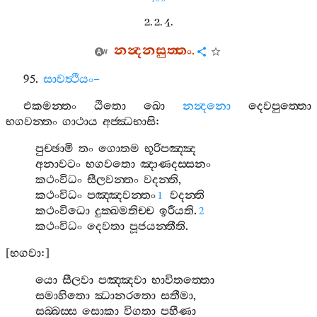
2. 2. 4.
නන්‍දනසුත‍්තං
.
95.
සාවත්‍ථියං
–
එකමන‍්තං
ඨිතො
ඛො
නන්‍දනො
දෙවපුත‍්තො
භගවන‍්තං
ගාථාය
අජ‍්ඣභාසි
:
පුච‍්ඡාමි
තං
ගොතම
භූරිපඤ‍්ඤ
අනාවටං
භගවතො
ඤාණදස‍්සනං
කථංවිධං
සීලවන‍්තං
වදන‍්ති
,
කථංවිධං
පඤ‍්ඤවන‍්තං
වදන‍්ති
1
කථංවිධො
දුක‍්ඛමතිච‍්ච
ඉරීයති
.
2
කථංවිධං
දෙවතා
පූජයන‍්තීති
.
[
භගවා
:]
යො
සීලවා
පඤ‍්ඤවා
භාවිතත‍්තො
සමාහිතො
ඣානරතො
සතීමා
,
සබ‍්බස‍්ස
සොකා
විගතා
පහීණා