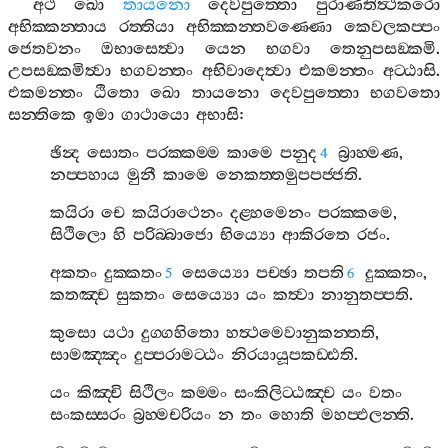
අථ
ඛො
තායනො
දෙවපුත‍්තො
පුරාණතිත්‍ථකරො
අභික‍්කන‍්තාය
රත‍්තියා
අභික‍්කන‍්තවණ‍්ණො
කෙවලකප‍්පං
ජෙතවනං
ඔභාසෙත්‍වා
යෙන
භගවා
තෙනුපසඞ‍්කමි
.
උපසඞ‍්කමිත්‍වා
භගවන‍්තං
අභිවාදෙත්‍වා
එකමන‍්තං
අට‍්ඨාසි
.
එකමන‍්තං
ඨිතො
ඛො
තායනො
දෙවපුත‍්තො
භගවතො
සන‍්තිකෙ
ඉමා
ගාථායො
අභාසි
:
ඡින්‍ද
සොතං
පරක‍්කම‍්ම
කාමෙ
පනුද
බ්‍රාහ‍්මණ
,
4
නප‍්පහාය
මුනී
කාමෙ
නෙකත‍්තමුපපජ‍්ජති
.
කයිරා
චෙ
කයිරාථෙනං
දළ‍්හමෙනං
පරක‍්කමෙ
,
සිථිලො
හි
පරිබ‍්බාජො
භිය්‍යො
ආකිරතෙ
රජං
.
අකතං
දුක‍්කතං
සෙය්‍යො
පච‍්ඡා
තපති
දුක‍්කතං
,
5
6
කතඤ‍්ච
සුකතං
සෙය්‍යො
යං
කත්‍වා
නානුතප‍්පති
.
කුසො
යථා
දුග‍්ගහිතො
හත්‍ථමෙවානුකන‍්තති
,
සාමඤ‍්ඤං
දුප‍්පරාමට‍්ඨං
නිරයායූපකඩ‍්ඪති
.
යං
කිඤ‍්චි
සිථිලං
කම‍්මං
සංකිලිට‍්ඨඤ‍්ච
යං
වතං
සංකස‍්සරං
බ්‍රහ‍්මචරියං
න
තං
හොති
මහප‍්ඵලන‍්ති
.