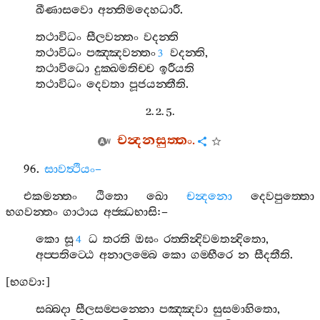
ඛීණාසවො
අන‍්තිමදෙහධාරී
.
තථාවිධං
සීලවන‍්තං
වදන‍්ති
තථාවිධං
පඤ‍්ඤවන‍්තං
වදන‍්ති
,
3
තථාවිධො
දුක‍්ඛමතිච‍්ච
ඉරීයති
තථාවිධං
දෙවතා
පූජයන‍්තීති
.
2. 2. 5.
චන්‍දනසුත‍්තං
.
96.
සාවත්‍ථියං
–
එකමන‍්තං
ඨිතො
ඛො
චන්‍දනො
දෙවපුත‍්තො
භගවන‍්තං
ගාථාය
අජ‍්ඣභාසි
:–
කො
සූ
ධ
තරති
ඔඝං
රත‍්තින්‍දිවමතන්‍දිතො
,
4
අප‍්පතිට‍්ඨෙ
අනාලම‍්බෙ
කො
ගම‍්භීරෙ
න
සීදතීති
.
[
භගවා
:]
සබ‍්බදා
සීලසම‍්පන‍්නො
පඤ‍්ඤවා
සුසමාහිතො
,