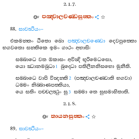
2. 1. 7.
පඤ‍්චාලචණ‍්ඩසුත‍්තං
88.
සාවත්‍ථියං
–
එකමන‍්තං
ඨිතො
ඛො
පඤ‍්චාලචණ‍්ඩො
දෙවපුත‍්තො
භගවතො
සන‍්තිකෙ
ඉමං
ගාථං
අභාසි
:
සම‍්බාධෙ
වත
ඔකාසං
අවින්‍දි
භූරිමෙධසො
,
යො
ඣානමබුධා
බුද‍්ධො
පතිලීනනිසභො
මුනීති
.
1
සම‍්බාධෙ
වාපි
වින්‍දන‍්ති
(
පඤ‍්චාලචණ‍්ඩාති
භගවා
)
2
ධම‍්මං
නිබ‍්බාණපත‍්තියා
,
යෙ
සතිං
පච‍්චලත්‍ථුං
සු
සම‍්මා
තෙ
සුසමාහිතාති
.
3
2. 1. 8.
තායනසුත‍්තං
89.
සාවත්‍ථියං
–