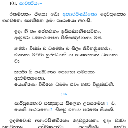
101.
සාවත්‍ථියං
–
එකමන‍්තං
ඨිතො
ඛො
අනාථපිණ‍්ඩිකො
දෙවපුත‍්තො
භගවතො
සන‍්තිකෙ
ඉමා
ගාථායො
අභාසි
:
ඉදං
හි
තං
ජෙතවනං
ඉසිසඞ‍්ඝනිසෙවිතං
,
ආවුත්‍ථං
ධම‍්මරාජෙන
පීතිසඤ‍්ජනනං
මම
.
කම‍්මං
විජ‍්ජා
ච
ධම‍්මො
ච
සීලං
ජීවිතමුත‍්තමං
,
එතෙන
මච‍්චා
සුජ‍්ඣන‍්ති
න
ගොත‍්තෙන
ධනෙන
වා
.
තස‍්මා
හි
පණ‍්ඩිතො
පොසො
සම‍්පස‍්සං
අත්‍ථමත‍්තනො
,
යොනිසො
විචිනෙ
ධම‍්මං
එවං
තත්‍ථ
විසුජ‍්ඣති
.
106
සාරිපුත‍්තොව
පඤ‍්ඤාය
සීලෙන
උපසමෙන
ච
,
1
යොපි
පාරගතො
භික‍්ඛු
එතාව
පරමො
සියාති
.
2
ඉදමවොච
අනාථපිණ‍්ඩිකො
දෙවපුත‍්තො
.
ඉදං
වත්‍වා
භගවන‍්තං
අභිවාදෙත්‍වා
පදක‍්ඛිණං
කත්‍වා