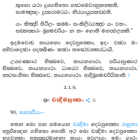
කුසො
යථා
දුග‍්ගහිතො
හත්‍ථමෙවානුකන‍්තති
,
සාමඤ‍්ඤං
දුප‍්පරාමට‍්ඨං
නිරයායූපකඩ‍්ඪති
.
යං
කිඤ‍්චි
සිථිලං
කම‍්මං
සංකිලිට‍්ඨඤ‍්ච
යං
වතං
,
සඞ‍්කස‍්සරං
බ්‍රහ‍්මචරියං
න
තං
හොති
මහප‍්ඵලන‍්ති
.”
ඉදමවොච
තායනො
දෙවපුත‍්තො
,
ඉදං
වත්‍වා
මං
අභිවාදෙත්‍වා
පදක‍්ඛිණං
කත්‍වා
තත්‍ථෙවන‍්තරධායි
.
උග‍්ගණ‍්හාථ
භික‍්ඛවෙ
,
තායනගාථා
.
පරියාපුණාථ
භික‍්ඛවෙ
,
තායනගාථා
.
ධාරෙථ
භික‍්ඛවෙ
,
තායනගාථා
.
අත්‍ථසංහිතා
භික‍්ඛවෙ
,
තායනගාථා
.
ආදිබ්‍රහ‍්මචරියිකාති
.
2
2. 1. 9.
චන්‍දිමසුත‍්තං
.
90.
සාවත්‍ථියං
–
තෙන
ඛො
පන
සමයෙන
චන්‍දිමා
දෙවපුත‍්තො
රාහුනා
අසුරින්‍දෙන
ගහිතො
හොති
.
අථ
ඛො
චන්‍දිමා
දෙවපුත‍්තො
භගවන‍්තං
අනුස‍්සරමානො
තායං
වෙලායං
ඉමං
ගාථං