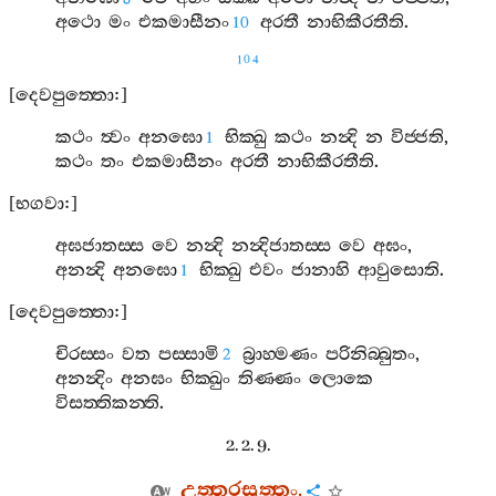
අථො
මං
එකමාසීනං
අරතී
නාභිකීරතීති
.
10
104
[
දෙවපුත‍්තො
:]
කථං
ත්‍වං
අනඝො
භික‍්ඛු
කථං
නන්‍දි
න
විජ‍්ජති
,
1
කථං
තං
එකමාසීනං
අරතී
නාභිකීරතීති
.
[
භගවා
:]
අඝජාතස‍්ස
වෙ
නන්‍දි
නන්‍දිජාතස‍්ස
වෙ
අඝං
,
අනන්‍දි
අනඝො
භික‍්ඛු
එවං
ජානාහි
ආවුසොති
.
1
[
දෙවපුත‍්තො
:]
චිරස‍්සං
වත
පස‍්සාමි
බ්‍රාහ‍්මණං
පරිනිබ‍්බුතං
,
2
අනන්‍දිං
අනඝං
භික‍්ඛුං
තිණ‍්ණං
ලොකෙ
විසත‍්තිකන‍්ති
.
2. 2. 9.
උත‍්තරසුත‍්තං
.