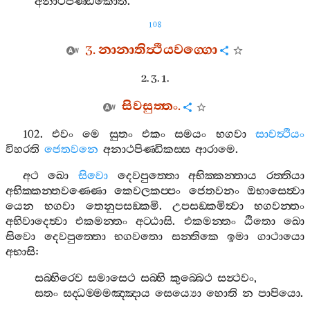
අනාථපිණ‍්ඩිකොති
.
108
3.
නානාතිත්‍ථියවග‍්ගො
2. 3. 1.
සිවසුත‍්තං
.
102.
එවං
මෙ
සුතං
එකං
සමයං
භගවා
සාවත්‍ථියං
විහරති
ජෙතවනෙ
අනාථපිණ‍්ඩිකස‍්ස
ආරාමෙ
.
අථ
ඛො
සිවො
දෙවපුත‍්තො
අභික‍්කන‍්තාය
රත‍්තියා
අභික‍්කන‍්තවණ‍්ණො
කෙවලකප‍්පං
ජෙතවනං
ඔභාසෙත්‍වා
යෙන
භගවා
තෙනුපසඞ‍්කමි
.
උපසඞ‍්කමිත්‍වා
භගවන‍්තං
අභිවාදෙත්‍වා
එකමන‍්තං
අට‍්ඨාසි
.
එකමන‍්තං
ඨිතො
ඛො
සිවො
දෙවපුත‍්තො
භගවතො
සන‍්තිකෙ
ඉමා
ගාථායො
අභාසි
:
සබ‍්භිරෙව
සමාසෙථ
සබ‍්භි
කුබ‍්බෙථ
සන්‍ථවං
,
සතං
සද‍්ධම‍්මමඤ‍්ඤාය
සෙය්‍යො
හොති
න
පාපියො
.