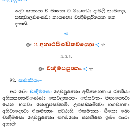
ද‍්වෙ
කස‍්සපා
ච
මාඝො
ච
මාගධො
දාමලි
කාමදො
,
පඤ‍්චාලචණ‍්ඩො
තායනො
චන්‍දිමසුරියෙන
තෙ
දසාති
.
98
2.
අනාථපිණ‍්ඩිකවග‍්ගො
2. 2. 1.
චන්‍දිමසසුත‍්තං
.
92.
සාවත්‍ථියං
–
අථ
ඛො
චන්‍දිමසො
දෙවපුත‍්තො
අභික‍්කන‍්තාය
රත‍්තියා
අභික‍්කන‍්තවණ‍්ණො
කෙවලකප‍්පං
ජෙතවනං
ඔභාසෙත්‍වා
යෙන
භගවා
තෙනුපසඞ‍්කමි
.
උපසඞ‍්කමිත්‍වා
භගවන‍්තං
අභිවාදෙත්‍වා
එකමන‍්තං
අට‍්ඨාසි
.
එකමන‍්තං
ඨිතො
ඛො
චන්‍දිමසො
දෙවපුත‍්තො
භගවතො
සන‍්තිකෙ
ඉමං
ගාථං
අභාසි
: