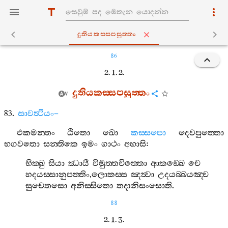
දුතියකස‍්සපසුත‍්තං
86
2. 1. 2.
දුතියකස‍්සපසුත‍්තං
83.
සාවත්‍ථියං
–
එකමන‍්තං
ඨිතො
ඛො
කස‍්සපො
දෙවපුත‍්තො
භගවතො
සන‍්තිකෙ
ඉමං
ගාථං
අභාසි
:
භික‍්ඛු
සියා
ඣායී
විමුත‍්තචිත‍්තො
ආකඞ‍්ඛෙ
චෙ
හදයස‍්සානුපත‍්තිං
,
ලොකස‍්ස
ඤත්‍වා
උදයබ‍්බයඤ‍්ච
සුචෙතසො
අනිස‍්සිතො
තදානිසංසොති
.
88
2. 1. 3.