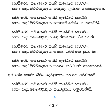
සබ‍්භිරෙව
සමාසෙථ
සබ‍්භි
කුබ‍්බෙථ
සන්‍ථවං
,
සතං
සද‍්ධම‍්මමඤ‍්ඤාය
පඤ‍්ඤා
ලබ‍්භති
නාඤ‍්ඤතො
.
සබ‍්භිරෙව
සමාසෙථ
සබ‍්භි
කුබ‍්බෙථ
සන්‍ථවං
,
සතං
සද‍්ධම‍්මමඤ‍්ඤාය
සොකමජ‍්ඣෙ
න
සොචති
.
සබ‍්භිරෙව
සමාසෙථ
සබ‍්භි
කුබ‍්බෙථ
සන්‍ථවං
,
සතං
සද‍්ධම‍්මමඤ‍්ඤාය
ඤාතිමජ‍්ඣෙ
විරොචති
.
සබ‍්භිරෙව
සමාසෙථ
සබ‍්භි
කුබ‍්බෙථ
සන්‍ථවං
,
සතං
සද‍්ධම‍්මමඤ‍්ඤාය
සත‍්තා
ගච‍්ඡන‍්ති
සුග‍්ගතිං
.
සබ‍්භිරෙව
සමාසෙථ
සබ‍්භි
කුබ‍්බෙථ
සන්‍ථවං
,
සතං
සද‍්ධම‍්මමඤ‍්ඤාය
සත‍්තා
තිට‍්ඨන‍්ති
සාතතන‍්ති
.
අථ
ඛො
භගවා
සිවං
දෙවපුත‍්තං
ගාථාය
පච‍්චභාසි
:
සබ‍්භිරෙව
සමාසෙථ
සබ‍්භි
කුබ‍්බෙථ
සන්‍ථවං
,
සතං
සද‍්ධම‍්මමඤ‍්ඤාය
සබ‍්බදුක‍්ඛා
පමුච‍්චතීති
.
110
2. 3. 2.