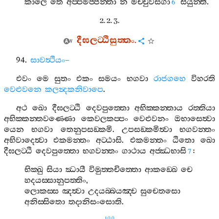
කාලෙ
තෙ
අප‍්පමජ‍්ජන‍්තා
න
මච‍්චුවසගා
සියුන‍්ති
.
6
2. 2. 3.
දීඝලට‍්ඨිසුත‍්තං
.
94.
සාවත්‍ථියං
–
එවං
මෙ
සුතං
එකං
සමයං
භගවා
රාජගහෙ
විහරති
වෙළුවනෙ
කලන්‍දකනිවාපෙ
.
අථ
ඛො
දීඝලට‍්ඨි
දෙවපුත‍්තො
අභික‍්කන‍්තාය
රත‍්තියා
අභික‍්කන‍්තවණ‍්ණො
කෙවලකප‍්පං
වෙළුවනං
ඔභාසෙත්‍වා
යෙන
භගවා
තෙනුපසඞ‍්කමි
.
උපසඞ‍්කමිත්‍වා
භගවන‍්තං
අභිවාදෙත්‍වා
එකමන‍්තං
අට‍්ඨාසි
.
එකමන‍්තං
ඨිතො
ඛො
දීඝලට‍්ඨි
දෙවපුත‍්තො
භගවන‍්තං
ගාථාය
අජ‍්ඣභාසි
:
7
භික‍්ඛු
සියා
ඣායී
විමුත‍්තචිත‍්තො
ආකඞ‍්ඛෙ
චෙ
හදයස‍්සානුපත‍්තිං
,
ලොකස‍්ස
ඤත්‍වා
උදයබ‍්බයඤ‍්ච
සුචෙතසො
අනිස‍්සිතො
තදානිසංසොති
.
100