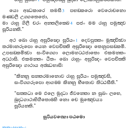
යො
අන්‍ධකාරෙ
තමසී
පභඞ‍්කරො
වෙරොචනො
3
මණ‍්ඩලී
උග‍්ගතෙජො
,
මා
රාහු
ගිලී
චරං
අන‍්තලික‍්ඛෙ
පජං
මම
රාහු
පමුඤ‍්ච
4
සූරියන‍්ති
.”
අථ
ඛො
රාහු
අසුරින්‍දො
සුරියං
දෙවපුත‍්තං
මුඤ‍්චිත්‍වා
1
තරමානරූපො
යෙන
වෙපචිත‍්ති
අසුරින්‍දො
තෙනුපසඞ‍්කමි
.
උපසඞ‍්කමිත්‍වා
සංවිග‍්ගො
ලොමහට‍්ඨජාතො
එකමන‍්තං
අට‍්ඨාසි
.
එකමන‍්තං
ඨිතං
ඛො
රාහුං
අසුරින්‍දං
වෙපචිත‍්ති
අසුරින්‍දො
ගාථාය
අජ‍්ඣභාසි
:
“
කින‍්නු
සන‍්තරමානොව
රාහු
සුරියං
පමුඤ‍්චසි
,
සංවිග‍්ගරූපො
ආගම‍්ම
කින‍්නු
භීතොව
තිට‍්ඨසීති
.”
“
සත‍්තධා
මෙ
ඵලෙ
මුද‍්ධා
ජීවන‍්තො
න
සුඛං
ලභෙ
,
බුද‍්ධගාථාභිගීතොම‍්හි
නො
චෙ
මුඤ‍්චෙය්‍ය
සූරියන‍්ති
.”
සුරියවග‍්ගො
පඨමො
තත්‍රුද‍්දානං
: