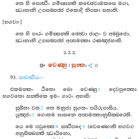
තෙ
හි
සොත්‍ථිං
ගමිස‍්සන‍්ති
කච‍්ඡෙවාමකසෙ
මගා
,
ඣානානි
උපසම‍්පජ‍්ජ
එකොදි
නිපකා
සතාති
.
[
භගවා
:]
තෙ
හි
පාරං
ගමිස‍්සන‍්ති
ඡෙත්‍වා
ජාලං
ව
අම‍්බුජො
,
ඣානානි
උපසම‍්පජ‍්ජ
අප‍්පමත‍්තා
රණඤ‍්ජහාති
.
2. 2. 2.
වෙණ‍්හු
සුත‍්තං
1
93.
සාවත්‍ථියං
–
එකමන‍්තං
ඨිතො
ඛො
වෙණ‍්හු
දෙවපුත‍්තො
1
භගවතො
සන‍්තිකෙ
ඉමං
ගාථං
අභාසි
:
සුඛිතා
වත
තෙ
මනුජා
සුගතං
පයිරුපාසිය
,
2
යුඤ‍්ජං
ගොතම
සාසනෙ
අප‍්පමත‍්තානුසික‍්ඛරෙති
.
3
යෙ
මෙ
පවුත‍්තෙ
සත්‍ථිපදෙ
(
වෙණ‍්හොති
භගවා
)
4
5
අනුසික‍්ඛන‍්ති
ඣායිනො
,