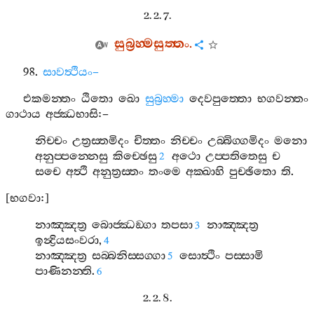
2. 2. 7.
සුබ්‍රහ‍්මසුත‍්තං
.
98.
සාවත්‍ථියං
–
එකමන‍්තං
ඨිතො
ඛො
සුබ්‍රහ‍්මා
දෙවපුත‍්තො
භගවන‍්තං
ගාථාය
අජ‍්ඣභාසි
:–
නිච‍්චං
උත්‍රස‍්තමිදං
චිත‍්තං
නිච‍්චං
උබ‍්බිග‍්ගමිදං
මනො
අනුප‍්පන‍්නෙසු
කිච‍්ඡෙසු
අථො
උප‍්පතිතෙසු
ච
2
සචෙ
අත්‍ථි
අනුත්‍රස‍්තං
තංමෙ
අක‍්ඛාහි
පුච‍්ඡිතො
ති
.
[
භගවා
:]
නාඤ‍්ඤත්‍ර
බොජ‍්ඣඞ‍්ගා
තපසා
නාඤ‍්ඤත්‍ර
3
ඉන්‍ද්‍රියසංවරා
,
4
නාඤ‍්ඤත්‍ර
සබ‍්බනිස‍්සග‍්ගා
සොත්‍ථිං
පස‍්සාමි
5
පාණිනන‍්ති
.
6
2. 2. 8.