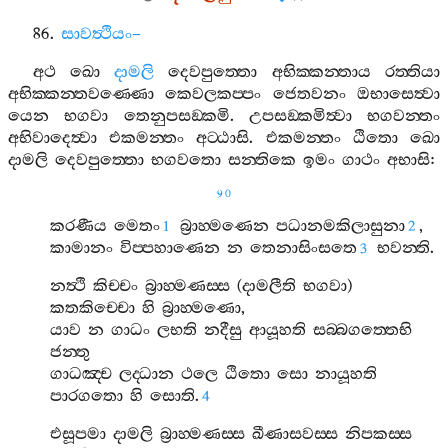
86.
සාවත්‍ථියං
–
අථ
ඛො
දාමලි
දෙවපුත‍්තො
අභික‍්කන‍්තාය
රත‍්තියා
අභික‍්කන‍්තවණ‍්ණො
කෙවලකප‍්පං
ජෙතවනං
ඔභාසෙත්‍වා
යෙන
භගවා
තෙනුපසඞ‍්කමි
.
උපසඞ‍්කමිත්‍වා
භගවන‍්තං
අභිවාදෙත්‍වා
එකමන‍්තං
අට‍්ඨාසි
.
එකමන‍්තං
ඨිතො
ඛො
දාමලි
දෙවපුත‍්තො
භගවතො
සන‍්තිකෙ
ඉමං
ගාථං
අභාසි
:
90
කරණීය
මෙතං
බ්‍රාහ‍්මණෙන
පධානමකිලාසුනා
,
1
2
කාමානං
විප‍්පහාණෙන
න
තෙනාසිංසතෙ
භවන‍්ති
.
3
නත්‍ථි
කිච‍්චං
බ්‍රාහ‍්මණස‍්ස
(
දාමලීති
භගවා
)
කතකිච‍්චො
හි
බ්‍රාහ‍්මණො
,
යාව
න
ගාධං
ලභති
නදීසු
ආයූහති
සබ‍්බගත‍්තෙභි
ජන‍්තු
ගාධඤ‍්ච
ලද‍්ධාන
ථලෙ
ඨිතො
සො
නායූහති
පාරගතො
හි
සොති
.
4
එසූපමා
දාමලි
බ්‍රාහ‍්මණස‍්ස
ඛීණාසවස‍්ස
නිපකස‍්ස