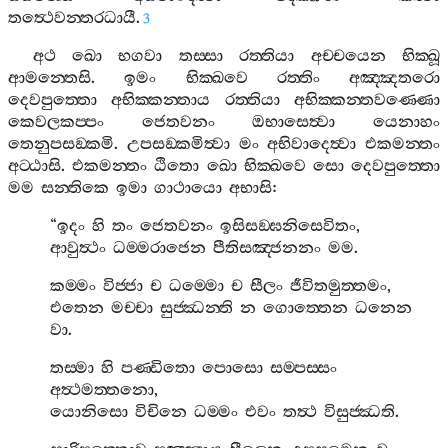
තත්‍ථෙවන‍්තරධායී
.
3
අථ
ඛො
භගවා
තස‍්සා
රත‍්තියා
අච‍්චයෙන
භික‍්ඛූ
ආමන‍්තෙසි
.
ඉමං
භික‍්ඛවෙ
රත‍්තිං
අඤ‍්ඤතරො
දෙවපුත‍්තො
අභික‍්කන‍්තාය
රත‍්තියා
අභික‍්කන‍්තවණ‍්ණො
කෙවලකප‍්පං
ජෙතවනං
ඔභාසෙත්‍වා
යෙනාහං
තෙනුපසඞ‍්කමි
.
උපසඞ‍්කමිත්‍වා
මං
අභිවාදෙත්‍වා
එකමන‍්තං
අට‍්ඨාසි
.
එකමන‍්තං
ඨිතො
ඛො
භික‍්ඛවෙ
සො
දෙවපුත‍්තො
මම
සන‍්තිකෙ
ඉමා
ගාථායො
අභාසි
:
“
ඉදං
හි
තං
ජෙතවනං
ඉසිසඞ‍්ඝනිසෙවිතං
,
ආවුත්‍ථං
ධම‍්මරාජෙන
පීතිසඤ‍්ජනනං
මම
.
කම‍්මං
විජ‍්ජා
ච
ධම‍්මො
ච
සීලං
ජීවිතමුත‍්තමං
,
එතෙන
මච‍්චා
සුජ‍්ඣන‍්ති
න
ගොත‍්තෙන
ධනෙන
වා
.
තස‍්මා
හි
පණ‍්ඩිතො
පොසො
සම‍්පස‍්සං
අත්‍ථමත‍්තනො
,
යොනිසො
විචිනෙ
ධම‍්මං
එවං
තත්‍ථ
විසුජ‍්ඣති
.