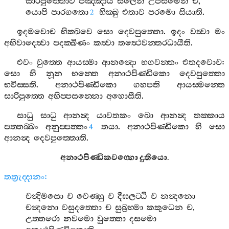
සාරිපුත‍්තොව
පඤ‍්ඤාය
සීලෙන
උපසමෙන
ච
,
යොපි
පාරගතො
භික‍්ඛු
එතාව
පරමො
සියාති
.
2
ඉදමවොච
භික‍්ඛවෙ
සො
දෙවපුත‍්තො
.
ඉදං
වත්‍වා
මං
අභිවාදෙත්‍වා
පදක‍්ඛිණං
කත්‍වා
තත්‍ථෙවන‍්තරධායීති
.
එවං
වුත‍්තෙ
ආයස‍්මා
ආනන්‍දො
භගවන‍්තං
එතදවොච
:
සො
හි
නූන
භන‍්තෙ
අනාථපිණ‍්ඩිකො
දෙවපුත‍්තො
භවිස‍්සති
.
අනාථපිණ‍්ඩිකො
ගහපති
ආයස‍්මන‍්තෙ
සාරිපුත‍්තෙ
අභිප‍්පසන‍්නො
අහොසීති
.
සාධු
සාධු
ආනන්‍ද
යාවතකං
ඛො
ආනන්‍ද
තක‍්කාය
පත‍්තබ‍්බං
අනුප‍්පත‍්තං
තයා
.
අනාථපිණ‍්ඩිකො
හි
සො
4
ආනන්‍ද
දෙවපුත‍්තොති
.
අනාථපිණ‍්ඩිකවග‍්ගො
දුතියො
.
තත්‍රුද‍්දානං
:
චන්‍දිමසො
ච
වෙණ‍්හු
ච
දීඝලට‍්ඨි
ච
නන්‍දනො
චන්‍දනො
වසුදත‍්තො
ච
සුබ්‍රහ‍්මා
කකුධෙන
ච
,
උත‍්තරො
නවමො
වුත‍්තො
දසමො