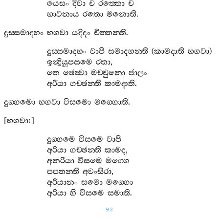
යෙසං
දිවා
ච
රත‍්තො
ච
භාවනාය
රතො
මනොති
.
දුස‍්සමාදහං
භගවා
යදිදං
චිත‍්තන‍්ති
.
දුස‍්සමාදහං
වාපි
සමාදහන‍්ති
(
කාමදාති
භගවා
)
ඉන්‍ද්‍රියූපසමෙ
රතා
,
තෙ
ඡෙත්‍වා
මච‍්චුනො
ජාලං
අරියා
ගච‍්ඡන‍්ති
කාමදාති
.
දුග‍්ගමො
භගවා
විසමො
මග‍්ගොති
.
[
භගවා
:]
දුග‍්ගමෙ
විසමෙ
වාපි
අරියා
ගච‍්ඡන‍්ති
කාමද
,
අනරියා
විසමෙ
මග‍්ගෙ
පපතන‍්ති
අවංසිරා
,
අරියානං
සමො
මග‍්ගො
අරියා
හි
විසමෙ
සමාති
.
92