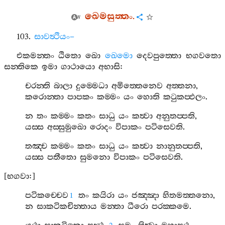
ඛෙමසුත‍්තං
.
103.
සාවත්‍ථියං
–
එකමන‍්තං
ඨිතො
ඛො
ඛෙමො
දෙවපුත‍්තො
භගවතො
සන‍්තිකෙ
ඉමා
ගාථායො
අභාසි
:
චරන‍්ති
බාලා
දුම‍්මෙධා
අමිත‍්තෙනෙව
අත‍්තනා
,
කරොන‍්තා
පාපකං
කම‍්මං
යං
හොති
කටුකප‍්ඵලං
.
න
තං
කම‍්මං
කතං
සාධු
යං
කත්‍වා
අනුතප‍්පති
,
යස‍්ස
අස‍්සුමුඛො
රොදං
විපාකං
පටිසෙවති
.
තඤ‍්ච
කම‍්මං
කතං
සාධු
යං
කත්‍වා
නානුතප‍්පති
,
යස‍්ස
පතීතො
සුමනො
විපාකං
පටිසෙවති
.
[
භගවා
:]
පටිකච‍්චෙව
තං
කයිරා
යං
ජඤ‍්ඤා
හිතමත‍්තනො
,
1
න
සාකටිකචින‍්තාය
මන‍්තා
ධීරො
පරක‍්කමෙ
.