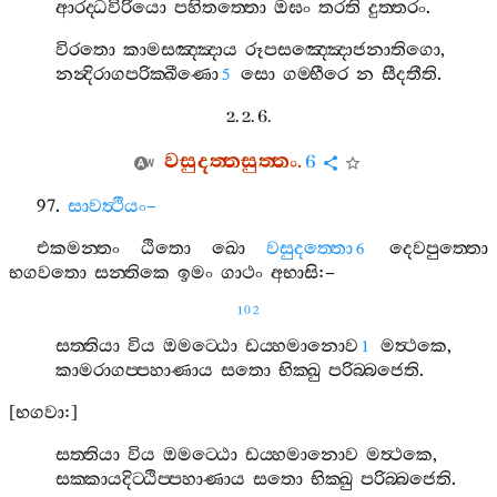
ආරද‍්ධවිරියො
පහිතත‍්තො
ඔඝං
තරති
දුත‍්තරං
.
විරතො
කාමසඤ‍්ඤාය
රූපසඤ‍්ඤොජනාතිගො
,
නන්‍දිරාගපරික‍්ඛීණො
සො
ගම‍්භීරෙ
න
සීදතීති
.
5
2. 2. 6.
වසුදත‍්තසුත‍්තං
.
6
97.
සාවත්‍ථියං
–
එකමන‍්තං
ඨිතො
ඛො
වසුදත‍්තො
දෙවපුත‍්තො
6
භගවතො
සන‍්තිකෙ
ඉමං
ගාථං
අභාසි
:–
102
සත‍්තියා
විය
ඔමට‍්ඨො
ඩය‍්හමානොව
මත්‍ථකෙ
,
1
කාමරාගප‍්පහාණාය
සතො
භික‍්ඛු
පරිබ‍්බජෙති
.
[
භගවා
:]
සත‍්තියා
විය
ඔමට‍්ඨො
ඩය‍්හමානොව
මත්‍ථකෙ
,
සක‍්කායදිට‍්ඨිප‍්පහාණාය
සතො
භික‍්ඛු
පරිබ‍්බජෙති
.