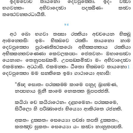
ඉදමවොච
තායනො
දෙවපුත‍්තො
.
ඉදං
වත්‍වා
භගවන‍්තං
අභිවාදෙත්‍වා
පදක‍්ඛිණං
කත්‍වා
තත්‍ථෙවන‍්තරධායීති
.
94
අථ
ඛො
භගවා
තස‍්සා
රත‍්තියා
අච‍්චයෙන
භික‍්ඛූ
ආමන‍්තෙසි
:
ඉමං
භික‍්ඛවෙ
රත‍්තිං
තායනො
නාම
දෙවපුත‍්තො
පුරාණතිත්‍ථකරො
අභික‍්කන‍්තාය
රත‍්තියා
අභික‍්කන‍්තවණ‍්ණො
කෙවලකප‍්පං
ජෙතවනං
ඔභාසෙත්‍වා
යෙනාහං
තෙනුපසඞ‍්කමි
.
උපසඞ‍්කමිත්‍වා
මං
අභිවාදෙත්‍වා
එකමන‍්තං
අට‍්ඨාසි
.
එකමන‍්තං
ඨිතො
භික‍්ඛවෙ
තායනො
1
දෙවපුත‍්තො
මම
සන‍්තිකෙ
ඉමා
ගාථායො
අභාසි
:
“
ඡින්‍ද
සොතං
පරක‍්කම‍්ම
කාමෙ
පනුද
බ්‍රාහ‍්මණ
,
නප‍්පහාය
මුනී
කාමෙ
නෙකත‍්ත
මුපපජ‍්ජති
.
කයිරා
චෙ
කයිරාථෙනං
දළ‍්හමෙනං
පරක‍්කමෙ
,
සිථිලො
හි
පරිබ‍්බාජො
භිය්‍යො
ආකිරතෙ
රජන‍්ති
.
අකතං
දුක‍්කතං
සෙය්‍යො
පච‍්ඡා
තපති
දුක‍්කතං
,
කතඤ‍්ච
සුකතං
සෙය්‍යො
යං
කත්‍වා
නානුතප‍්පති
.