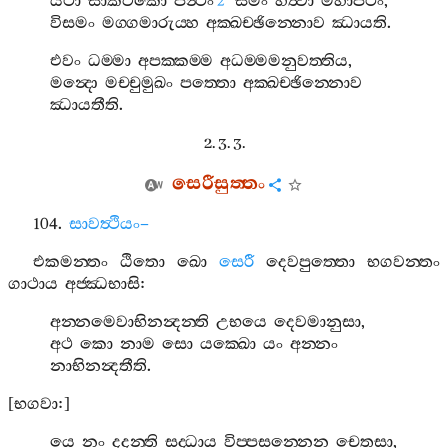
යථා
සාකටිකො
පන්‍ථං
සමං
හිත්‍වා
මහාපථං
,
2
විසමං
මග‍්ගමාරුය‍්හ
අක‍්ඛච‍්ඡින‍්නොව
ඣායති
.
එවං
ධම‍්මා
අපක‍්කම‍්ම
අධම‍්මමනුවත‍්තිය
,
මන්‍දො
මච‍්චුමුඛං
පත‍්තො
අක‍්ඛච‍්ඡින‍්නොව
ඣායතීති
.
2. 3. 3.
සෙරීසුත‍්තං
104.
සාවත්‍ථියං
–
එකමන‍්තං
ඨිතො
ඛො
සෙරී
දෙවපුත‍්තො
භගවන‍්තං
ගාථාය
අජ‍්ඣභාසි
:
අන‍්නමෙවාභිනන්‍දන‍්ති
උභයෙ
දෙවමානුසා
,
අථ
කො
නාම
සො
යක‍්ඛො
යං
අන‍්නං
නාභිනන්‍දතීති
.
[
භගවා
:]
යෙ
නං
දදන‍්ති
සද‍්ධාය
විප‍්පසන‍්නෙන
චෙතසා
,