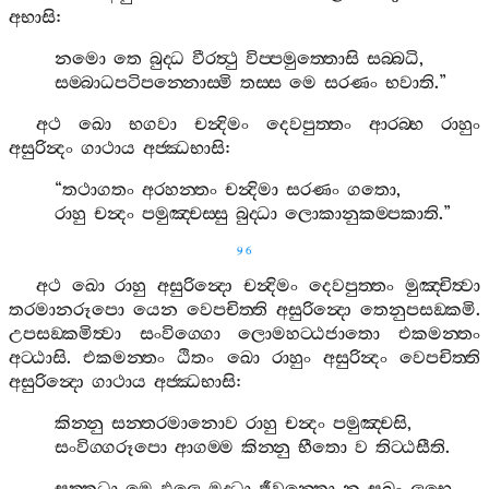
අභාසි
:
නමො
තෙ
බුද‍්ධ
වීරත්‍ථු
විප‍්පමුත‍්තොසි
සබ‍්බධි
,
සම‍්බාධපටිපන‍්නොස‍්මි
තස‍්ස
මෙ
සරණං
භවාති
.”
අථ
ඛො
භගවා
චන්‍දිමං
දෙවපුත‍්තං
ආරබ‍්භ
රාහුං
අසුරින්‍දං
ගාථාය
අජ‍්ඣභාසි
:
“
තථාගතං
අරහන‍්තං
චන්‍දිමා
සරණං
ගතො
,
රාහු
චන්‍දං
පමුඤ‍්චස‍්සු
බුද‍්ධා
ලොකානුකම‍්පකාති
.”
96
අථ
ඛො
රාහු
අසුරින්‍දො
චන්‍දිමං
දෙවපුත‍්තං
මුඤ‍්චිත්‍වා
තරමානරූපො
යෙන
වෙපචිත‍්ති
අසුරින්‍දො
තෙනුපසඞ‍්කමි
.
උපසඞ‍්කමිත්‍වා
සංවිග‍්ගො
ලොමහට‍්ඨජාතො
එකමන‍්තං
අට‍්ඨාසි
.
එකමන‍්තං
ඨිතං
ඛො
රාහුං
අසුරින්‍දං
වෙපචිත‍්ති
අසුරින්‍දො
ගාථාය
අජ‍්ඣභාසි
:
කින‍්නු
සන‍්තරමානොව
රාහු
චන්‍දං
පමුඤ‍්චසි
,
සංවිග‍්ගරූපො
ආගම‍්ම
කින‍්නු
භීතො
ව
තිට‍්ඨසීති
.