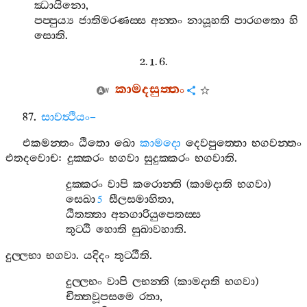
ඣායිනො
,
පප‍්පුය්‍ය
ජාතිමරණස‍්ස
අන‍්තං
නායූහති
පාරගතො
හි
සොති
.
2. 1. 6.
කාමදසුත‍්තං
87.
සාවත්‍ථියං
–
එකමන‍්තං
ඨිතො
ඛො
කාමදො
දෙවපුත‍්තො
භගවන‍්තං
එතදවොච
:
දුක‍්කරං
භගවා
සුදුක‍්කරං
භගවාති
.
දුක‍්කරං
වාපි
කරොන‍්ති
(
කාමදාති
භගවා
)
සෙඛා
සීලසමාහිතා
,
5
ඨිතත‍්තා
අනගාරියුපෙතස‍්ස
තුට‍්ඨි
හොති
සුඛාවහාති
.
දුල‍්ලභා
භගවා
.
යදිදං
තුට‍්ඨීති
.
දුල‍්ලභං
වාපි
ලභන‍්ති
(
කාමදාති
භගවා
)
චිත‍්තවූපසමෙ
රතා
,