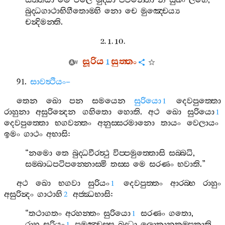
සත‍්තධා
මෙ
ඵලෙ
මුද‍්ධා
ජීවන‍්තො
න
සුඛං
ලභෙ
,
බුද‍්ධගාථාභිගීතොම‍්හි
නො
චෙ
මුඤ‍්චෙය්‍ය
චන්‍දිමන‍්ති
.
2. 1. 10.
සූරිය
සුත‍්තං
1
91.
සාවත්‍ථියං
–
තෙන
ඛො
පන
සමයෙන
සුරියො
දෙවපුත‍්තො
1
රාහුනා
අසුරින්‍දෙන
ගහිතො
හොති
.
අථ
ඛො
සුරියො
1
දෙවපුත‍්තො
භගවන‍්තං
අනුස‍්සරමානො
තායං
වෙලායං
ඉමං
ගාථං
අභාසි
:
“
නමො
තෙ
බුද‍්ධවීරත්‍ථු
විප‍්පමුත‍්තොසි
සබ‍්බධි
,
සම‍්බාධපටිපන‍්නොස‍්මි
තස‍්ස
මෙ
සරණං
භවාති
.”
අථ
ඛො
භගවා
සුරියං
දෙවපුත‍්තං
ආරබ‍්භ
රාහුං
1
අසුරින්‍දං
ගාථාහි
අජ‍්ඣභාසි
:
2
“
තථාගතං
අරහන‍්තං
සුරියො
සරණං
ගතො
,
1
රාහු
සුරියං
පමුඤ‍්චස‍්සු
බුද‍්ධා
ලොකානුකම‍්පකාති
.
1