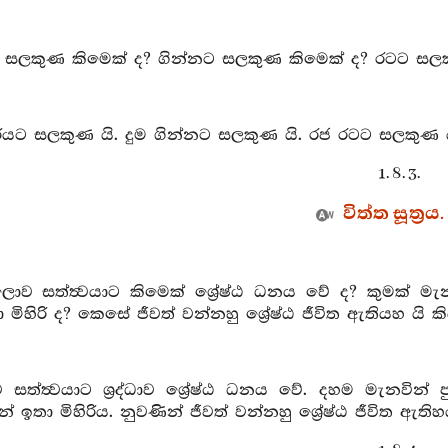
ට සලකුණ කිමෙක් ද? ගින්නට සලකුණ කිමෙක් ද? රටට සලකු
ියට සලකුණ යි. දුම ගින්නට සලකුණ යි. රජ රටට සලකුණ යි. 
1. 8. 3.
විත්ත සූත්‍රය.
ොව සත්ත්‍වයාට කිමෙක් ශ්‍රේෂ්ඨ ධනය වේ ද? කුමක් මැ
 මිහිරි ද? කෙසේ ජීවත් වන්නහු ශ්‍රේෂ්ඨ ජීවිත ඇතියහ යි කි
ත්ත්‍වයාට ශ්‍රද්ධාව ශ්‍රේෂ්ඨ ධනය වේ. දහම මැනවින් 
 ඉතා මිහිරිය. නුවණින් ජීවත් වන්නහු ශ්‍රේෂ්ඨ ජීවිත ඇතිහ