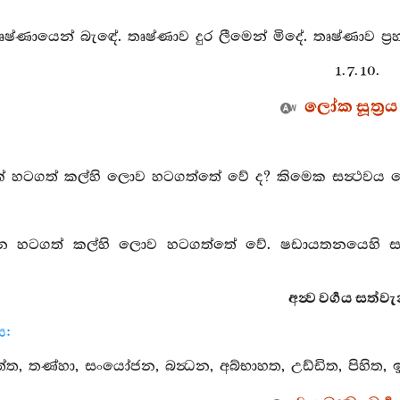
්ණායෙන් බැඳේ. තෘෂ්ණාව දුර ලීමෙන් මිදේ. තෘෂ්ණාව ප්‍රහාණ
1. 7. 10.
ලෝක සූත්‍රය
මක් හටගත් කල්හි ලොව හටගත්තේ වේ ද? කිමෙක සන්‍ථවය
 හටගත් කල්හි ලොව හටගත්තේ වේ. ෂඩායතනයෙහි ස
අන්‍ව වර්‍ගය සත්වැ
ය:
ත්ත, තණ්හා, සංයෝජන, බන්‍ධන, අබ්භාහත, උඩ්ඩිත, පිහිත, ඉ