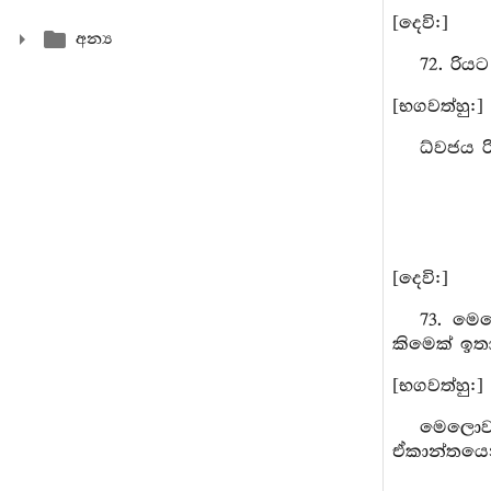
[දෙවි:]
අන්‍ය
72. රිය
[භගවත්හු:]
ධ්වජය ර
[දෙවි:]
73. මෙල
කිමෙක් ඉතා
[භගවත්හු:]
මෙලොව ස
ඒකාන්තයෙන්