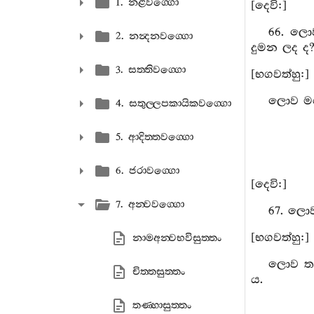
1. නළවග‍්ගො
[දෙවි:]
66. ලො
2. නන්‍දනවග‍්ගො
දුමන ලද ද
3. සත‍්තිවග‍්ගො
[භගවත්හු:]
ලොව මරහ
4. සතුල‍්ලපකායිකවග‍්ගො
5. ආදිත‍්තවග‍්ගො
6. ජරාවග‍්ගො
[දෙවි:]
7. අන‍්වවග‍්ගො
67. ලොව
[භගවත්හු:]
නාමඅන‍්වභවිසුත‍්තං
ලොව තෘ
චිත‍්තසුත‍්තං
ය.
තණ‍්හාසුත‍්තං