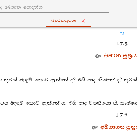
බන්‍ධනසුත‍්තං
75
1. 7. 5.
බන්‍ධන සූත්‍රය
 කුමක් බැඳුම් කොට ඇත්තේ ද? එහි පාද කිමෙක් ද? කුමක් ප්‍
ය බැඳුම් කොට ඇත්තේ ය. එහි පාද විතර්‍කයෝ යි. තෘෂ්ණාව ප්
1. 7. 6.
අබ්හාහත සූත්‍