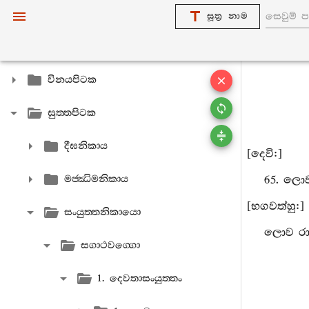
සූත්‍ර නාම
විනයපිටක
සුත‍්තපිටක
දීඝනිකාය
[දෙවි:]
මජ‍්ඣිමනිකාය
65. ලොව
[භගවත්හු:]
සංයුත‍්තනිකායො
ලොව රාග
සගාථවග‍්ගො
1. දෙවතාසංයුත‍්තං