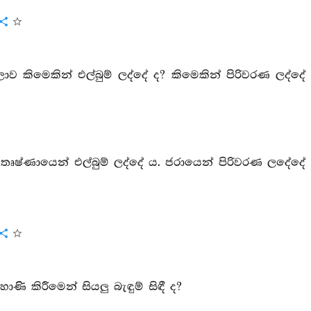
කිමෙකින් එල්බුම් ලද්දේ ද? කිමෙකින් පිරිවරණ ලද්දේ
තෘෂ්ණායෙන් එල්බුම් ලද්දේ ය. ජරායෙන් පිරිවරණ ලදේදේ
ාණි කිරීමෙන් සියලු බැඳුම් සිඳී ද?