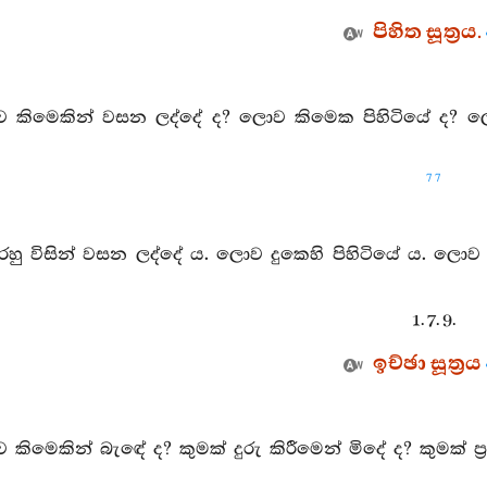
පිහිත සූත්‍රය.
 කිමෙකින් වසන ලද්දේ ද? ලොව කිමෙක පිහිටියේ ද? ලොව 
77
ු විසින් වසන ලද්දේ ය. ලොව දුකෙහි පිහිටියේ ය. ලොව 
1. 7. 9.
ඉච්ඡා සූත්‍රය
කිමෙකින් බැඳේ ද? කුමක් දුරු කිරීමෙන් මිදේ ද? කුමක් ප්‍රහ