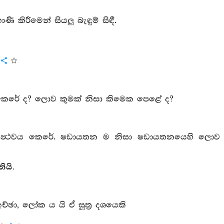
ි කිරීමෙන් සියලු බැඳුම් සිඳී.
 කෙරේ ද? ලොව කුමක් නිසා කිමෙක පෙළේ ද?
න්‍ථවය කෙරේ. ෂඩායතන ම නිසා ෂඩායතනයෙහි ලොව
නියි.
ච්ඡා, ලෝක ය යි ඒ සූත්‍ර දශයෙකි