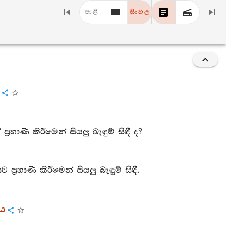
පාළි
සිංහල
රහාණි කිරීමෙන් සියලු බැඳුම් සිඳී ද?
‍රහාණි කිරීමෙන් සියලු බැඳුම් සිඳී.
රය