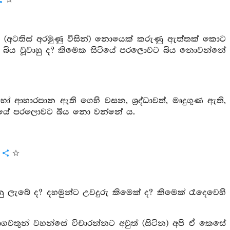
ය ද (අටතිස් අරමුණු විසින්) නොයෙක් කරුණු ඇත්තක් කොට
බිය වූවාහු ද? කිමෙක සිටියේ පරලොවට බිය නොවන්නේ
ආහාරපාන ඇති ගෙහි වසන, ශ්‍රද්ධාවත්, මෘදුගුණ ඇති,
ි සිටියේ පරලොවට බිය නො වන්නේ ය.
ය
ු ලැබේ ද? දහමුන්ට උවදුරු කිමෙක් ද? කිමෙක් රෑදෙවෙහි
ගවතුන් වහන්සේ විචාරන්නට අවුත් (සිටින) අපි ඒ කෙසේ