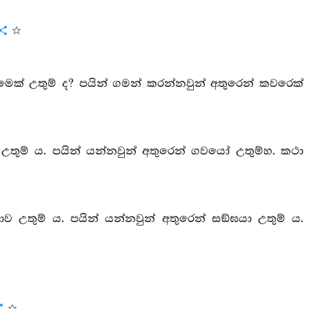
ිමෙක් උතුම් ද? පයින් ගමන් කරන්නවුන් අතුරෙන් කවරෙක්
ස උතුම් ය. පයින් යන්නවුන් අතුරෙන් ගවයෝ උතුම්හ. කථා
‍යාව උතුම් ය. පයින් යන්නවුන් අතුරෙන් සඞ්ඝයා උතුම් ය.