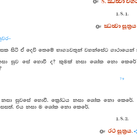
8. ඣත්‍වා වර්‍ග
1. 8. 1.
ඣත්‍වා සූත්‍රය
ුවර–
ක සිටි ඒ දෙවි තෙමේ භාග්‍යවතුන් වහන්සේට ගාථායෙන් ක
නසා සුව සේ හොවී ද? කුමක් නසා ශෝක නො කෙරේ 
?
79
ය නසා සුවසේ හොවී. ක්‍රෝධය නසා ශෝක නො කෙරේ. දෙව
ෝ පසසත්. එය නසා ම ශෝක නො කෙරේ.
1. 8. 2.
රථ සූත්‍රය.