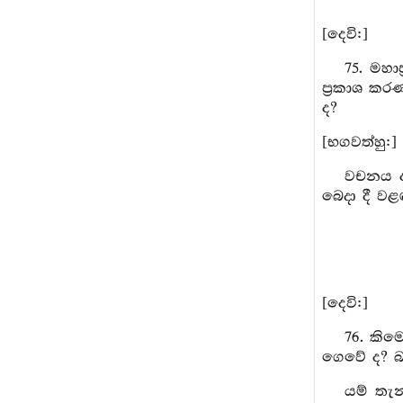
[දෙවි:]
75. මහා
ප්‍රකාශ ක
ද?
[භගවත්හු:]
වචනය ද
බෙදා දී වළ
[දෙවි:]
76. කිම
ගෙවේ ද? බ
යම් තැන