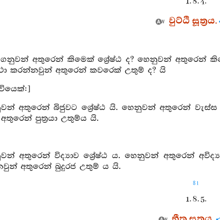
1. 8. 4.
වුට්ඨි සූත්‍රය.
ගනුවන් අතුරෙන් කිමෙක් ශ්‍රේෂ්ඨ ද? හෙනුවන් අතුරෙන් ක
ථා කරන්නවුන් අතුරෙන් කවරෙක් උතුම් ද? යි
ියෙක්:]
න් අතුරෙන් බිජුවට ශ්‍රේෂ්ඨ යි. හෙනුවන් අතුරෙන් වැස්
තුරෙන් පුත්‍රයා උතුම්ය යි.
න් අතුරෙන් විද්‍යාව ශ්‍රේෂ්ඨ ය. හෙනුවන් අතුරෙන් අවිද්
ුන් අතුරෙන් බුදුරජ උතුම් ය යි.
81
1. 8. 5.
භීත සූත්‍රය.