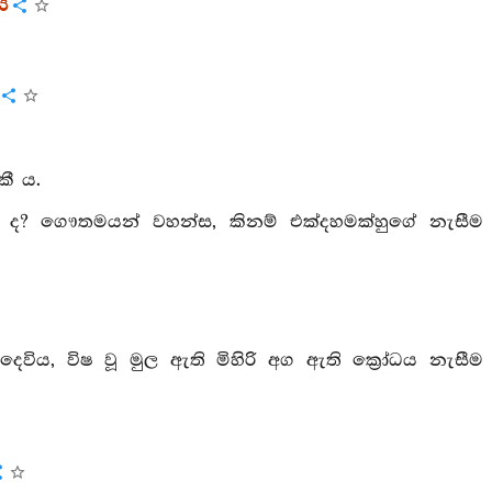
ය
ී ය.
ද? ගෞතමයන් වහන්ස, කිනම් එක්දහමක්හුගේ නැසීම
ිය, විෂ වූ මුල ඇති මිහිරි අග ඇති ක්‍රෝධය නැසීම