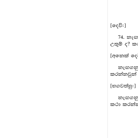
[දෙවි:]
74. නැඟ
උතුම් ද? ක
[අනෙක් දෙව
නැඟගනුව
කරන්නවුන් අ
[භගවත්හු:]
නැඟගනුව
කථා කරන්නව