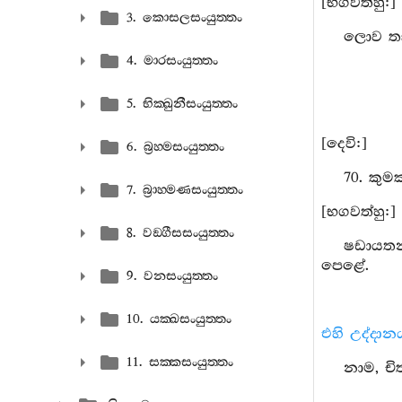
[භගවත්හු:]
3. කොසලසංයුත‍්තං
ලොව තෘෂ
4. මාරසංයුත‍්තං
5. භික‍්ඛුනීසංයුත‍්තං
[දෙවි:]
6. බ්‍රහ‍්මසංයුත‍්තං
70. කු
7. බ්‍රාහ‍්මණසංයුත‍්තං
[භගවත්හු:]
8. වඞ‍්ගීසසංයුත‍්තං
ෂඩායතන
පෙළේ.
9. වනසංයුත‍්තං
10. යක‍්ඛසංයුත‍්තං
එහි උද්දාන
11. සක‍්කසංයුත‍්තං
නාම, චි