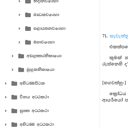
නිදානවග‍්ගො
ඛන්‍ධකවග‍්ගො
සළායතනවග‍්ගො
71.
සැවැත්න
මහාවග‍්ගො
එකත්පසෙ
අඞ‍්ගුත‍්තරනිකායො
කුමක් 
රුස්නෙහි ද
ඛුද‍්දකනිකායො
[භගවත්හු:]
අභිධම‍්මපිටක
ක්‍රෝධ
විනය අට‍්ඨකථා
ආර්‍ය්‍යය
සුත‍්ත අට‍්ඨකථා
අභිධම‍්ම අට‍්ඨකථා