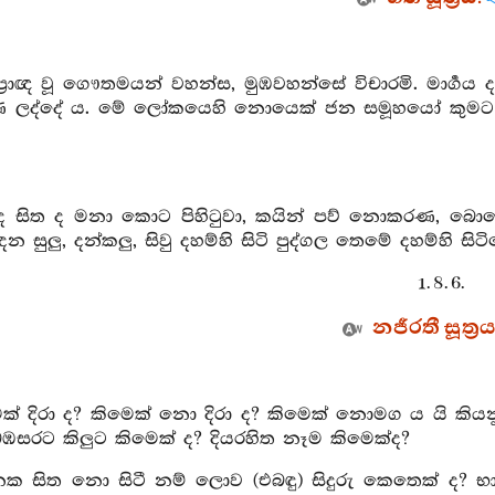
ප්‍රාඥ වූ ගෞතමයන් වහන්ස, මුඹවහන්සේ විචාරමි. මාර්‍ග
රණ ලද්දේ ය. මේ ලෝකයෙහි නොයෙක් ජන සමූහයෝ කුමට 
 සිත ද මනා කොට පිහිටුවා, කයින් පව් නොකරණ, බොහෝ 
ඳන සුලු, දන්කලු, සිවු දහම්හි සිටි පුද්ගල තෙමේ දහම්හ
1. 8. 6.
නජීරතී සූත්‍ර
ෙක් දිරා ද? කිමෙක් නො දිරා ද? කිමෙක් නොමග ය යි කියන
ඹසරට කිලුට කිමෙක් ද? දියරහිත නෑම කිමෙක්ද?
ක සිත නො සිටී නම් ලොව (එබඳු) සිදුරු කෙතෙක් ද? භා