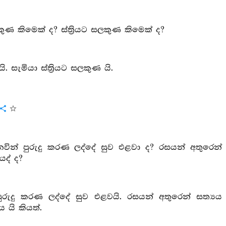
ණ කිමෙක් ද? ස්ත්‍රියට සලකුණ කිමෙක් ද?
සැමියා ස්ත්‍රියට සලකුණ යි.
නවින් පුරුදු කරණ ලද්දේ සුව එළවා ද? රසයන් අතුරෙන්
යද් ද?
පුරුදු කරණ ලද්දේ සුව එළවයි. රසයන් අතුරෙන් සත්‍යය
ය යි කියත්.