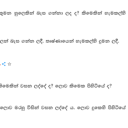
 කුමන හුලෙකින් බැස ගන්නා ලද ද? කිමෙකින් හැමකල්හි
ලෙන් බැස ගන්න ලදී. තෘෂ්ණායෙන් හැමකල්හි දුමන ලදී.
.
කිමෙකින් වසන ලද්දේ ද? ලොව කිමෙක පිහිටියේ ද?
ොව මරහු විසින් වසන ලද්දේ ය. ලොව දුකෙහි පිහිටියේ