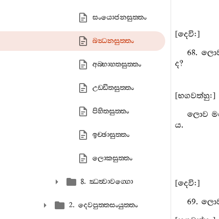
සංයොජනසුත‍්තං
[දෙවි:]
බන්‍ධනසුත‍්තං
68. ලොව
ද?
අබ‍්භාහතසුත‍්තං
උඩ‍්ඩිතසුත‍්තං
[භගවත්හු:]
පිහිතසුත‍්තං
ලොව මරහ
ය.
ඉච‍්ඡාසුත‍්තං
ලොකසුත‍්තං
8. ඣත්‍වාවග‍්ගො
[දෙවි:]
69. ලොව 
2. දෙවපුත‍්තසංයුත‍්තං