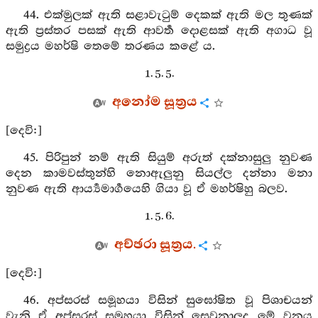
44. එක්මුලක් ඇති සළාවැටුම් දෙකක් ඇති මල තුණක්
ඇති ප්‍රස්තර පසක් ඇති ආවර්‍ත දොළසක් ඇති අගාධ වූ
සමුද්‍රය මහර්ෂි තෙමේ තරණය කළේ ය.
1. 5. 5.
අනෝම සූත්‍රය
[දෙවි:]
45. පිරිපුන් නම් ඇති සියුම් අරුත් දක්නාසුලු නුවණ
දෙන කාමවස්තුන්හි නොඇලුනු සියල්ල දන්නා මනා
නුවණ ඇති ආර්‍ය්‍යමාර්‍ගයෙහි ගියා වූ ඒ මහර්ෂිහු බලව.
1. 5. 6.
අච්ඡරා සූත්‍රය.
[දෙවි:]
46. අප්සරස් සමූහයා විසින් සුඝෝෂිත වූ පිශාචයන්
වැනි ඒ අප්සරස් සමූහයා විසින් සෙවුනාලද මේ වනය