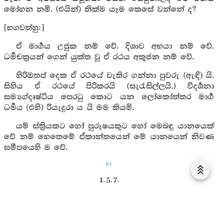
මෝහන නමි. (එයින්) නික්ම යෑම කෙසේ වන්නේ ද?
[භගවත්හු:]
ඒ මාර්‍ගය උජුක නම් වේ. දිශාව අභයා නම් වේ.
ධර්‍මචක්‍රයන් ගෙන් යුක්ත වූ ඒ රථය අකූජන නම් වේ.
හිරිඔතප් දෙක ඒ රථයේ වැතිර ගන්නා පුවරු (ඇඳි) යි.
සිහිය ඒ රථයේ පිරිකරයි (සැරැසිල්ලයි.) විදර්‍ශනා
සම්‍යග්දෘෂ්ටිය පෙරටු කොට යන ලෝකෝත්තර මාර්‍ග
ධර්‍මය (එහි) රියැදුරා ය යි මම කියමි.
යම් ස්ත්‍රියකට හෝ පුරුෂයකුට හෝ මෙබඳු යානයෙක්
වේ නම් හෙතෙමේ ඒකාන්තයෙන් මේ යානයෙන් නිවණ
සමීපයෙහි ම වේ.
61
1. 5. 7.
වනරෝප සූත්‍රය