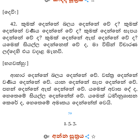
[දෙවි:]
42. කුමක් දෙන්නේ බලය දෙන්නේ වේ ද? කුමක්
දෙන්නේ වර්‍ණය දෙන්නේ වේ ද? කුමක් දෙන්නේ සැපය
දෙන්නේ වේ ද? කුමක් දෙන්නේ ඇස් දෙන්නේ වේ ද?
යමෙක් සියල්ල දෙන්නෙත් වේ ද, මා විසින් විචාරණ
ලද්දෙහි එය වදාළ මැනවි.
[භගවත්හු:]
ආහාර දෙන්නේ බලය දෙන්නේ වේ. වස්ත්‍ර දෙන්නේ
වර්‍ණය දෙන්නේ වේ. යාන දෙන්නේ සැප දෙන්නේ වේ.
පහන් දෙන්නේ ඇස් දෙන්නේ වේ. යමෙක් අවාස දේ ද,
හෙතෙමේ සියල්ල දෙන්නේත් වේ. යමෙක් ධර්‍මානුශාසන
කෙරේ ද, හෙතෙමේ අමෘතය දෙන්නේත් වෙයි.
59
1. 5. 3.
අන්න සූත්‍රය