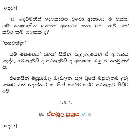
[දෙවි:]
43. දෙව්මිනිස් දෙකොටස වූවෝ ආහාරය ම පතත්.
යම් හෙයෙකින් යමෙක් ආහාරය නො පතා නම්, හේ
කවර නම් යකෙක් ද?
[භගවත්හු:]
යම් කෙනෙක් පහන් සිතින් සැදැහැයෙන් ඒ ආහාරය
දෙද්ද, මෙලෙව්හි ද පරලෙව්හි ද ආහාරය ඔහු ම සෙවුනේ
ය.
එහෙයින් මසුරුමල මැඩලන සුලු වූයේ මසුරුකම දුරු
කොට දන් දෙන්නේ ය. පින් සත්ත්‍වයන්ට පරලොව පිහිට
වේ.
1. 5. 4.
ඒකමූල සූත්‍රය.
[දෙවි:]