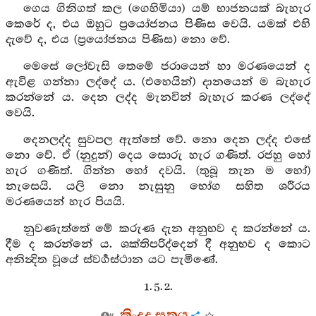
ගෙය ගිනිගත් කල (ගෙහිමියා) යම් භාජනයක් බැහැර
කෙරේ ද, එය ඔහුට ප්‍රයෝජනය පිණිස වෙයි. යමක් එහි
දැවේ ද, එය (ප්‍රයෝජනය පිණිස) නො වේ.
මෙසේ ලෝවැසි තෙමේ ජරායෙන් හා මරණයෙන් ද
ඇවිළ ගන්නා ලද්දේ ය. (එහෙයින්) දානයෙන් ම බැහැර
කරන්නේ ය. දෙන ලද්ද මැනවින් බැහැර කරණ ලද්දේ
වෙයි.
දෙනලද්ද සුවපල ඇත්තේ වේ. නො දෙන ලද්ද එසේ
නො වේ. ඒ (නුදුන්) දෙය සොරු හැර ගණිත්. රජහු හෝ
හැර ගණිත්. ගින්න හෝ දවයි. (තුබූ තැන ම හෝ)
නැසෙයි. යලි නො නැසුනු භෝග සහිත ශරීරය
මරණයෙන් හැර පියයි.
නුවණැත්තේ මේ කරුණ දැන අනුභව ද කරන්නේ ය.
දීම ද කරන්නේ ය. ශක්තිපරිද්දෙන් දී අනුභව ද කොට
අනින්‍දිත වූයේ ස්වර්‍ගස්ථාන යට පැමිණේ.
1. 5. 2.
කිංදද සූත්‍රය