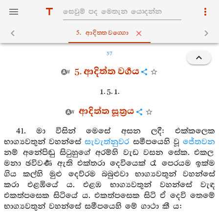
5. ආදිත‍්තවග‍්ගො
57
5. ආදිත්ත වර්‍ගය
1. 5. 1.
ආදිත්ත සූත්‍රය
41. මා විසින් මෙසේ අසන ලදී: එක්කලෙක
භාග්‍යවතුන් වහන්සේ
සැවැත්නුවර
සමීපයෙහි වූ
ජේතවන
නම් අනේපිඬු සිටුහුගේ අරම්හි වැඩ වසන සේක. එකල
මනා ඡවිවර්‍ණ ඇති එක්තරා දෙවියෙක් රෑ පෙරයම ඉක්ම
ගිය කල්හි මුළු දෙව්රම බබුළුවා භාග්‍යවතුන් වහන්සේ
කරා එළඹියේ ය. එළඹ භාග්‍යවතුන් වහන්සේ වැඳ
එකත්පසෙක සිටියේ ය. එකත්පසෙක සිටි ඒ දෙවි තෙමේ
භාග්‍යවතුන් වහන්සේ සමීපයෙහි මේ ගාථා කී ය: