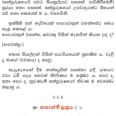
(සත්පුරුෂයෝ) පවට බියසුල්ලාට පසසත්. (පව්කිරීමෙහී)
සූරයා නො පසසත්. සත්පුරුෂයෝ උපවාදයන්ට බියෙන්
පව් නො කෙරෙත් ම ය. එහෙයිනි.
ඉක්බිති අන් දෙවියෙක් භාග්‍යවතුන් වහන්සේට මෙය
සැළ කෙළේ ය:
භාග්‍යවතුන් වහන්ස, කවරකු විසින් මැනවින් කියන ලද ද?
[භගවත්හු:]
තොප සියල්ලන් විසින් පර්‍ය්‍යායයෙන් සුභාෂිත ය. වැලි
දු මාගේ (වචනය) ද අසවු:
සැදැහැයෙන් දීම නන්අයුරින් පසස්නා ලදී. දානයට
වඩා ධර්‍ම පදය හෙවත් නිර්‍වාණය ම ශ්‍රේෂ්ඨ ය. පෙර ද,
ඉතා පෙර ද, නුවණැතී සත්පුරුෂයෝ නිවණ ම අවබෝධ
කළාහු ය.
1. 4. 4.
නසාන්ති සූත්‍රය