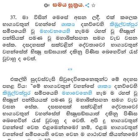
සමය සූත්‍රය.
37. මා විසින් මෙසේ අසන ලදී. එක් කලෙක
භාග්‍යවතුන් වහන්සේ
ශාක්‍ය
දනව්වෙහි
කිඹුල්වත්පුර
සමීපයෙහි වූ
මහාවනයෙහි
හැමම රහත් වූ භික්‍ෂූන්
පන්සියක් පමණ වූ මහාබික්සඟන සමග වැඩ වසන
සේක. දසදහසක් සක්වළින් දේවතාවෝ භාග්‍යවතුන්
වහන්සේත් භික්‍ෂු සඞ්ඝයාත් දකිනු පිණිස බෙහෙවින් රැස්
වූවාහු ද වෙත්.
49
එකල්හි සුදවස්වැසි සිවුදෙවිකෙනෙකුන්ට මේ අදහස
පහළ විය: “මේ භාග්‍යවතුන් වහන්සේ
ශාක්‍ය
දනව්වෙහි
කිඹුල්වත්පුර
සමීපයෙහි
මහාවෙනෙහි
හැම ම රහත් වූ
භික්‍ෂූන් පන්සියයක් පමණ වූ මහාබික්සඟන සමග වැඩ
වසන සේක. දසසහසක් සක්වළින් දේවතාවෝ
භාග්‍යවතුන් වහන්සේත් භික්‍ෂුසඞ්ඝයාත් දකිනු පිණිස
බෙහෙවින් රැස් වූවාහු ද වෙති. අපි දු භාග්‍යවතුන්
වහන්සේ වෙත එළඹෙන්නමෝ නම්, එළඹ භාග්‍යවතුන්
වහන්සේ සමීපයෙහි වෙන වෙන ම ගාථාවක් කියන්නමෝ