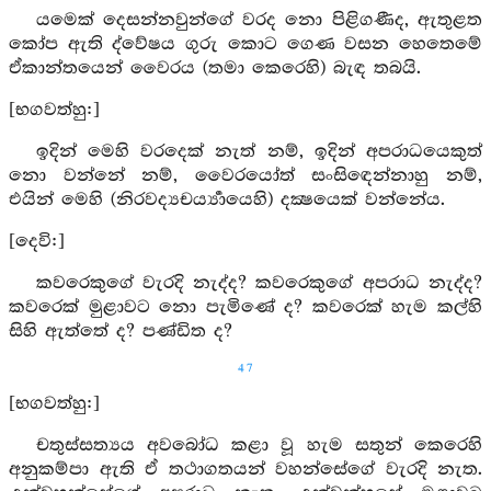
යමෙක් දෙසන්නවුන්ගේ වරද නො පිළිගණීද, ඇතුළත
කෝප ඇති ද්වේෂය ගුරු කොට ගෙණ වසන හෙතෙමේ
ඒකාන්තයෙන් වෛරය (තමා කෙරෙහි) බැඳ තබයි.
[භගවත්හු:]
ඉදින් මෙහි වරදෙක් නැත් නම්, ඉදින් අපරාධයෙකුත්
නො වන්නේ නම්, වෛරයෝත් සංසිඳෙන්නාහු නම්,
එයින් මෙහි (නිරවද්‍යචර්‍ය්‍යායෙහි) දක්‍ෂයෙක් වන්නේය.
[දෙවි:]
කවරෙකුගේ වැරදි නැද්ද? කවරෙකුගේ අපරාධ නැද්ද?
කවරෙක් මුළාවට නො පැමිණේ ද? කවරෙක් හැම කල්හි
සිහි ඇත්තේ ද? පණ්ඩිත ද?
47
[භගවත්හු:]
චතුස්සත්‍යය අවබෝධ කළා වූ හැම සතුන් කෙරෙහි
අනුකම්පා ඇති ඒ තථාගතයන් වහන්සේගේ වැරදි නැත.