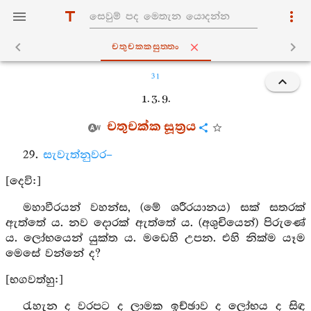
චතුචක‍්කසුත‍්තං
31
1. 3. 9.
චතුචක්ක සූත්‍රය
29.
සැවැත්නුවර–
[දෙවි:]
මහාවීරයන් වහන්ස, (මේ ශරීරයානය) සක් සතරක්
ඇත්තේ ය. නව දොරක් ඇත්තේ ය. (අශුචියෙන්) පිරුණේ
ය. ලෝභයෙන් යුක්ත ය. මඩෙහි උපන. එහි නික්ම යෑම
මෙසේ වන්නේ ද?
[භගවත්හු:]
රැහැන ද වරපට ද ලාමක ඉච්ඡාව ද ලෝභය ද සිඳ