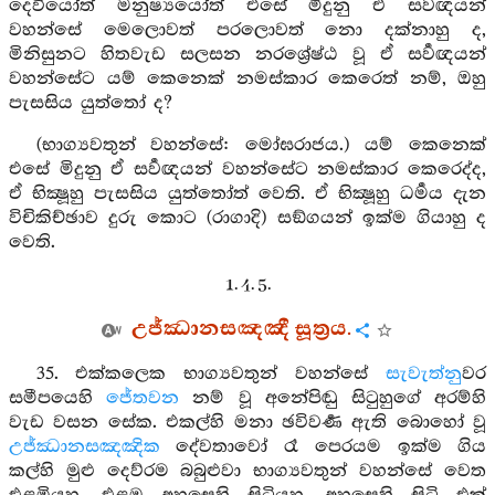
දෙවියෝත් මනුෂ්‍යයෝත් එසේ මිදුනු ඒ සර්‍වඥයන්
වහන්සේ මෙලොවත් පරලොවත් නො දක්නාහු ද,
මිනිසුනට හිතවැඩ සලසන නරශ්‍රේෂ්ඨ වූ ඒ සර්‍වඥයන්
වහන්සේට යම් කෙනෙක් නමස්කාර කෙරෙත් නම්, ඔහු
පැසසිය යුත්තෝ ද?
(භාග්‍යවතුන් වහන්සේ: මෝඝරාජය.) යම් කෙනෙක්
එසේ මිදුනු ඒ සර්‍වඥයන් වහන්සේට නමස්කාර කෙරෙද්ද,
ඒ භික්‍ෂූහු පැසසිය යුත්තෝත් වෙති. ඒ භික්‍ෂූහු ධර්‍මය දැන
විචිකිච්ඡාව දුරු කොට (රාගාදි) සඞ්ගයන් ඉක්ම ගියාහු ද
වෙති.
1. 4. 5.
උජ්ඣානසඤඤී සූත්‍රය.
35. එක්කලෙක භාග්‍යවතුන් වහන්සේ
සැවැත්නු
වර
සමීපයෙහි
ජේතවන
නම් වූ අනේපිඬු සිටුහුගේ අරම්හි
වැඩ වසන සේක. එකල්හි මනා ඡවිවර්‍ණ ඇති බොහෝ වූ
උජ්ඣානසඤඤික
දේවතාවෝ රෑ පෙරයම ඉක්ම ගිය
කල්හි මුළු දෙව්රම බබුළුවා භාග්‍යවතුන් වහන්සේ වෙත