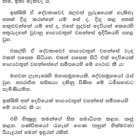
නම්, ඉතා මැනවැ”යි.
ඉක්බිති ඒ දේවතාවෝ, බලවත් පුරුෂයෙක් හැකිළූ
අතක් දිගු කරන්නේ යම් සේ ද, දිගු කළ අතක්
හකුළුවන්නේ යම් සේ ද, එසේ සුදවස් දෙවියන් කෙරෙහි
අතුරුදහන් වූවාහු භාග්‍යවතුන් වහන්සේ ඉදිරියෙහි පහළ
වූහ.
එකල්හි ඒ දේවතාවෝ භාග්‍යවතුන් වහන්සේ වැඳ
එකත් පසෙක සිටියහ. එකත් පසෙක සිටි එක් දෙවියෙක්
භාග්‍යවතුන් වහන්සේගේ සමීපයෙහි මේ ගාථාව කී ය:
මහවන ලැහැබෙහි මහාසමූහයෙකි. දේවසමූහයෝ රැස්
වුහ. අපරාජිත සඞ්ඝයා දකිනු පිණිස මේ ධර්‍මසභාවට
පැමිණියම්හ.
ඉක්බිති අන් දෙවියෙක් භාග්‍යවතුන් වහන්සේ සමීපයෙහි
මේ ගාථාව කි ය:
එහි භික්‍ෂූහු තමන්ගේ සිත සමාධිගත කළහ. ඍජු
කළහ. පණ්ඩිතයෝ රැහැන් ගෙණ (අසුන් හික්මවන)
රියැදුරන් මෙන් ඉඳුරන් රකිත්.