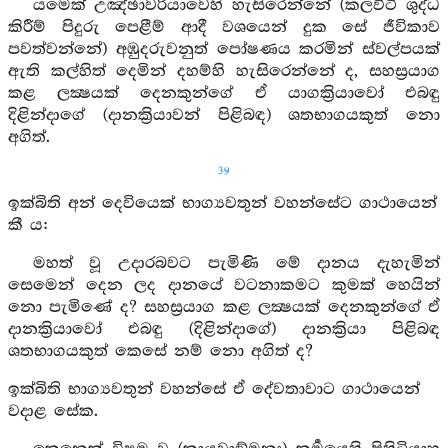
යමෙක් උඤ්ඡාවරියාවෙහි හැසිරෙන්නේ (කලවිටි ශුද්ධ
කිරීම් පිදුරු පෙළීම් ආදී වශයෙන් දුක සේ ජීවිකාව
පවත්වන්නේ) අඹුදරුවනුත් පෝෂණය කරමින් ස්වල්පයක්
ඇති කල්හිත් දෙමින් දහම්හි හැසිරෙන්නේ ද, සහස්‍රයාග
කළ ලක්‍ෂයක් දෙනකුන්ගේ ඒ යාගක්‍රියාවෝ එබඳු
දිළින්දාගේ (දානක්‍රියාවන් පිළිබඳ) ශතභාගයකුත් නො
අගිත්.
39
ඉක්බිති අන් දෙවියෙක් භාග්‍යවතුන් වහන්සේට ගාථායෙන්
කී ය:
මහත් වූ උදාරබවට පැමිණි මේ දානය දැහැමින්
සෙමෙන් දෙන ලද දානයේ වටනාකමට කුමක් හෙයින්
නො පැමිණේ ද? සහස්‍රයාග කළ ලක්‍ෂයක් දෙනකුන්ගේ ඒ
දානක්‍රියාවෝ එබඳු (දිළින්දාගේ) දානක්‍රියා පිළිබඳ
ශතභාගයකුත් කෙසේ නම් නො අගිත් ද?
ඉක්බිති භාග්‍යවතුන් වහන්සේ ඒ දේවතාවාට ගාථායෙන්
වදාළ සේක.