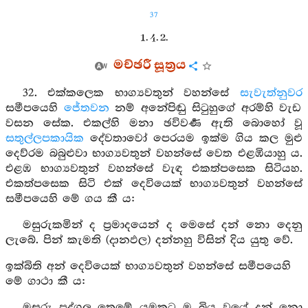
37
1. 4. 2.
මච්ඡරී සූත්‍රය
32. එක්කලෙක භාග්‍යවතුන් වහන්සේ
සැවැත්නුවර
සමීපයෙහි
ජේතවන
නම් අනේපිඬු සිටුහුගේ අරම්හි වැඩ
වසන සේක. එකල්හි මනා ඡවිවර්‍ණ ඇති බොහෝ වූ
සතුල්ලපකායික
දේවතාවෝ පෙරයම ඉක්ම ගිය කල මුළු
දෙව්රම බබුළුවා භාග්‍යවතුන් වහන්සේ වෙත එළඹියාහු ය.
එළඹ භාග්‍යවතුන් වහන්සේ වැඳ එකත්පසෙක සිටියහ.
එකත්පසෙක සිටි එක් දෙවියෙක් භාග්‍යවතුන් වහන්සේ
සමීපයෙහි මේ ගය කී ය:
මසුරුකමින් ද ප්‍රමාදයෙන් ද මෙසේ දන් නො දෙනු
ලැබේ. පින් කැමති (දානඵල) දන්නහු විසින් දිය යුතු වේ.
ඉක්බිති අන් දෙවියෙක් භාග්‍යවතුන් වහන්සේ සමීපයෙහි
මේ ගාථා කී ය:
මසුරු පුද්ගල තෙමේ යමකට ම බිය වූයේ දන් නො