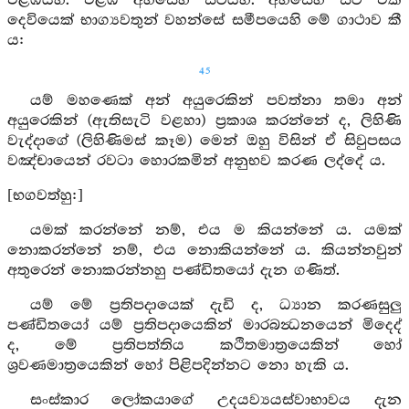
එළඹියහ. එළඹ අහසෙහි සිටියහ. අහසෙහි සිටි එක්
දෙවියෙක් භාග්‍යවතුන් වහන්සේ සමීපයෙහි මේ ගාථාව කී
ය:
45
යම් මහණෙක් අන් අයුරෙකින් පවත්නා තමා අන්
අයුරෙකින් (ඇතිසැටි වළහා) ප්‍රකාශ කරන්නේ ද, ලිහිණි
වැද්දාගේ (ලිහිණිමස් කෑම) මෙන් ඔහු විසින් ඒ සිවුපසය
වඤ්චායෙන් රවටා හොරකමින් අනුභව කරණ ලද්දේ ය.
[භගවත්හු:]
යමක් කරන්නේ නම්, එය ම කියන්නේ ය. යමක්
නොකරන්නේ නම්, එය නොකියන්නේ ය. කියන්නවුන්
අතුරෙන් නොකරන්නහු පණ්ඩිතයෝ දැන ගණිත්.
යම් මේ ප්‍රතිපදායෙක් දැඩි ද, ධ්‍යාන කරණසුලු
පණ්ඩිතයෝ යම් ප්‍රතිපදායෙකින් මාරබන්‍ධනයෙන් මිදෙද්
ද, මේ ප්‍රතිපත්තිය කථිතමාත්‍රයෙකින් හෝ
ශ්‍රවණමාත්‍රයෙකින් හෝ පිළිපදින්නට නො හැකි ය.
සංස්කාර ලෝකයාගේ උදයව්‍යයස්වාභාවය දැන