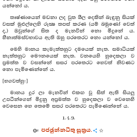
යන්නෝ ය.
තෘෂ්ණායෙන් මඩනා ලද වුත ශීල දෙකින් බැඳුනු සියක්
වසක් මුළුල්ලෙහි රූක්‍ෂ තපස් කරණ (යම් බමුණෝ වෙත්
ද,) ඔවුන්ගේ සිත ද මැනවින් නො මිදුනේ ය.
හීනාත්මස්වභාවය ඇති ඔහු පරතෙරට නො යන්නෝ ය.
මෙහි මානය කැමැත්තහුට දමයෙක් නැත. සමාධියක්
නැත්තහුට මෞනයෙක් නැත. වනයෙහි හුදෙකලා ව
ප්‍රමත්ත ව වසන්නේ සසර පරතෙරට හෙවත් නිවණට
නො පැමිණෙන්නේ ය.
[භගවත්හු:]
මානය දූර ලා මැනවින් එකඟ වූ සිත් ඇති සියලු
උපධීන්ගෙන් මිදුනු අප්‍රමත්ත ව හුදෙකලා ව වෙනෙහි
වෙසෙන හෙ තෙමේ සසර පරතෙරට පැමිණෙන්නේ ය.
1. 4. 9.
පජඡුන්නධීතු සූත්‍රය.