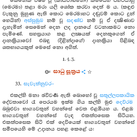
කෙනෙක් විෂම වූ (කායවාඞ්මනඃ) කර්‍මයෙහි පිහිටියාහු
(මෙරමා) තළා මරා යලි ශෝක කරවා දෙත් ම ය. (කඳුළු
වැකුනු මුහුණ ඇති කොට මෙරමාහට දඬුවම් කොට දුන්
හෙයින්)
අස්සුමුඛ
නම් වූ
සදණ්ඩ
නම් වූ ඒ දක්‍ෂිණාව
දැහැමින් සෙමෙන් දෙන ලද දානයේ වටනාකමට නො
පැමිණේ. සහස්‍රයාග කළ ලක්‍ෂයක් දෙනකුගෙන් ඒ
දානක්‍රියාවෝ එබඳු (දිළින්දාගේ) දානක්‍රියා පිළිබඳ
ශතභාගයකුත් මෙසේ නො අගිත්.
1. 4. 3.
සාධු සූත්‍රය
33.
සැවැත්නුවර–
එකල්හි මනා ඡවිවර්‍ණ ඇති බොහෝ වූ
සතුල්ලපකායික
දේවතාවෝ රෑ පෙරයම ඉක්ම ගිය කල්හි මුළු
දෙව්රම
බබුළුවා භාග්‍යවතුන් වහන්සේ වෙත එළඹියහ ය. එළඹ
භාග්‍යවතුන් වහන්සේ වැඳ එකත්පසෙක සිටියහ.
එකත්පසෙක සිටි එක් දෙවියෙක් භාග්‍යවතුන් වහන්සේ
සමීපයෙහි මේ උදානය පහළ කෙළේ ය: