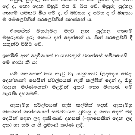
දේ ද, නො දෙන ඔහුට එය ම බිය වේ. මසුරු පුද්ගල
තෙමේ යමකට බිය වේ ද, ඒ බඩසය ද පවස ද ඒ බාලයා
ම මෙලෙව්හිත් පරලෙව්හිත් පහස්නේ ය.
එහෙයින් මසුරුමල මැඩ ලන පුද්ගල තෙමේ
මසුරුකම දුරු කොට දන් දෙන්නේ ය. පින් පරලෙව්හි දී
සතුන්ට පිහිට වේ.
ඉක්බිති අන් දෙවියෙක් භාග්‍යවතුන් වහන්සේ සමීපයෙහි
මේ ගාථා කී ය:
යම් කෙනෙක් මඟ කැටු වැ යනුවනට (ලදදෙය බෙදා
දෙන්නාක්) සෙයින් ස්වල්පයක් ඇති කල්හිත් දෙත් ද, ඔහු
(අදාන මරණයෙන්) මළවුන් අතර නො මියෙත්. මේ
පැරණි දහමෙකි.
ඇතැම්හු ස්වල්පයක් ඇති කල්හිත් දෙත්. ඇතැම්හු
බොහෝ භෝගයෙන් සමන්‍වාගත වූවාහු ද නො දෙත් මඳ
දෙයින් දෙන ලද දක්‍ෂිණාව දහසක් (=දහසෙකින් දෙන ලද
දන) හා සම ය යි ප්‍රමාණ කරණ ලදී.