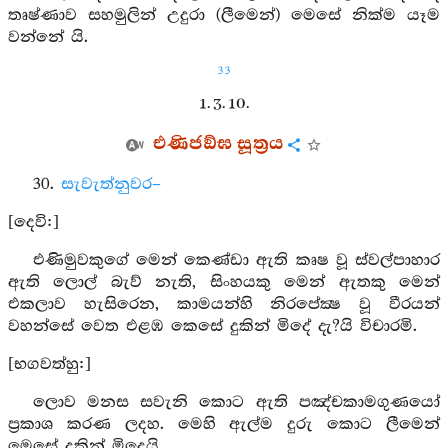
තෘෂ්ණාව සහමුලින් උදුරා (ලීමෙන්) මෙසේ නික්ම යෑම
වන්නේ යි.
33
1. 3. 10.
එණිජඞ්ඝ සූත්‍රය
30.
සැවැත්නුවර–
[දෙවි:]
එණිමුවකුගේ මෙන් කෙණ්ඩා ඇති කෘෂ වූ ස්වල්පාහාර
ඇති ලොල් බැව් නැති, සිංහයකු මෙන් ඇතකු මෙන්
එකලාව හැසිරෙන, කාමයන්හි නිරපේක්‍ෂ වූ වීරයන්
වහන්සේ වෙත එළඹ කෙසේ දුකින් මිදේ දැ?යි විචාරමි.
[භගවත්හු:]
ලොව මනස සවැනි කොට ඇති පඤ්චකාමගුණයෝ
ප්‍රකාශ කරණ ලදහ. මෙහි ඇල්ම දුරු කොට ලීමෙන්
මෙසේ දුකින් මිදෙයි.