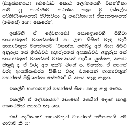
(චතුස්සත්‍යය) අවබෝධ කොට ලෝකයෙහි විසත්තිකා
නම් වූ තෘෂ්ණාව තරණය කළා වූ (ක්ලේශ
පරිනිර්‍වාණයෙන්) පිරිනිවියා වූ පණ්ඩිතයෝ ඒකාන්තයෙන්
(මෙසේ) නො කෙරෙත්.
ඉක්බිති ඒ දේවතාවෝ පොළොවෙහි පිහිටා
භාග්‍යවතුන් වහන්සේගේ පා ලඟ හිසින් වැඳ වැටී
භාග්‍යවතුන් වහන්සේට “වහන්ස, යම්බඳු අපි බාල බවට
අනුරූප සේ මූඪබවට අනුරූපසේ අදක්‍ෂබවට අනුරූප සේ
භාග්‍යවතුන් වහන්සේ වචනයෙන් ගැටිය යුත්තකු කොට
සිතුමු ද, ඒ වරද අප ඉක්ම ගියේ ය. වහන්ස, ඒ අපගේ
වරද ආයතිසංවරය පිණිස වරද වශයෙන් භාග්‍යවතුන්
වහන්සේ පිළිගන්නා සේක්වා” යි මෙය සැළ කළහ.
එකල්හි භාග්‍යවතුන් වහන්සේ සිනා පහළ කළ සේක.
එකල්හි ඒ දේවතාවෝ බොහෝ සෙයින් දොස් පහළ
කෙරෙමින් අහසට නැංගහ.
එක් දෙවියෙක් භාග්‍යවතුන් වහන්සේ සමීපයෙහි මේ
ගාථාව කි ය: