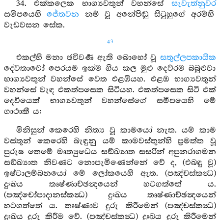
34. එක්කලෙක භාග්‍යවතුන් වහන්සේ
සැවැත්නුවර
සමීපයෙහි
ජේතවන
නම් වූ අනේපිඬු සිටුහුගේ අරම්හි
වැඩවසන සේක.
43
එකල්හි මනා ඡවිවර්‍ණ ඇති බොහෝ වූ
සතුල්ලපකායික
දේවතාවෝ පෙරයම ඉක්ම ගිය කල මුළු දෙව්රම බබුළුවා
භාග්‍යවතුන් වහන්සේ වෙත එළඹියහ. එළඹ භාග්‍යවතුන්
වහන්සේ වැඳ එකත්පසෙක සිටියහ. එකත්පසෙක සිටි එක්
දෙවියෙක් භාග්‍යවතුන් වහන්සේගේ සමීපයෙහි මේ
ගාථාකී ය:
මිනිසුන් කෙරෙහි නිත්‍ය වූ කාමයෝ නැත. යම් කාම
වස්තූන් කෙරෙහි බැඳුනු යම් කාමවස්තුන්හි ප්‍රමත්ත වූ
පුරුෂ තෙමේ මෘත්‍යුධෙය සඞ්ඛ්‍යාත සසරින් අපුනරාගමන
සඞ්ඛ්‍යාත නිවණට නොපැමිණෙන්නේ වේ ද, (එබඳු වූ)
ඉෂ්ටාලම්බනයෝ මේ ලෝකයෙහි ඇත. (පඤ්චස්කන්‍ධ)
දුඃඛය තෘෂ්ණාච්ඡන්‍දයෙන් හටගත්තේ ය.
(පඤ්චෝපාදානස්කන්‍ධ) දුඃඛය තෘෂ්ණාච්ඡන්‍දයෙන්
හටගත්තේ ය. තෘෂ්ණාව දුරු කිරීමෙන් (පඤ්චස්කන්‍ධ)
දුඃඛය දුරු කිරීම වේ. (පඤ්චස්කන්‍ධ) දුඃඛය දුරු කිරීමෙන්