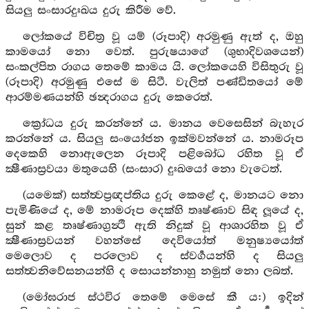
සියලු සංසාරදුඃඛය දුරු කිරීම වේ.
ලෝකයේ විචිත්‍ර වූ යම් (රූපාදි) අරමුණු ඇත් ද, ඔහු
කාමයෝ නො වෙත්. පුරුෂයාගේ (ශුභාදිවශයෙන්)
සංකල්පිත රාගය තෙමේ කාමය යි. ලෝකයෙහි විසිතුරු වූ
(රූපාදි) අරමුණු එසේ ම සිටී. වැලිත් පණ්ඩිතයෝ මේ
ආරම්මණයන්හි ඡන්‍දරාගය දුරු කෙරෙත්.
ක්‍රෝධය දුරු කරන්නේ ය. මානය වෙසෙසින් බැහැර
කරන්නේ ය. සියලු සංයෝජන ඉක්මවන්නේ ය. නාමරූප
දෙකෙහි නොඇලෙන රූපාදි පළිබෝධ රහිත වූ ඒ
ක්‍ෂීණාස්‍රවයා මතුයෙහි (සංසාර) දුඃඛයෝ නො වැටෙත්.
(යමෙක්) සත්ත්‍වප්‍රඥප්තිය දුරු කෙළේ ද, මානයට නො
පැමිණියේ ද, මේ නාමරූප දෙක්හි තෘෂ්ණාව සිඳ ලූයේ ද,
සුන් කළ තෘෂ්ණාග්‍රන්‍ථි ඇති නිදුක් වූ ආශාරහිත වූ ඒ
ක්‍ෂීණාස්‍රවයන් වහන්සේ දෙවියෝත් මනුෂ්‍යයෝත්
මෙලොව ද පරලොව ද ස්වර්‍ගයන්හි ද සියලු
සත්ත්‍වනිවේසනයන්හි ද සොයන්නාහු නමුත් නො ලබත්.
(මෝඝරාජ ස්ථවිර තෙමේ මෙසේ කී ය:) ඉදින්