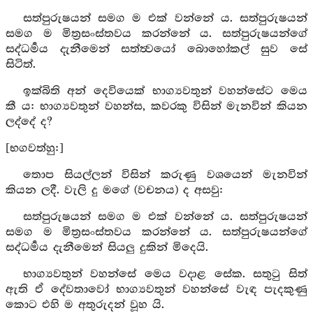
සත්පුරුෂයන් සමග ම එක් වන්නේ ය. සත්පුරුෂයන්
සමග ම මිත්‍රසංස්තවය කරන්නේ ය. සත්පුරුෂයන්ගේ
සද්ධර්‍මය දැනීමෙන් සත්ත්‍වයෝ බොහෝකල් සුව සේ
සිටිත්.
ඉක්බිති අන් දෙවියෙක් භාග්‍යවතුන් වහන්සේට මෙය
කී ය: භාග්‍යවතුන් වහන්ස, කවරකු විසින් මැනවින් කියන
ලද්දේ ද?
[භගවත්හු:]
තොප සියල්ලන් විසින් කරුණු වශයෙන් මැනවින්
කියන ලදී. වැලි දු මගේ (වචනය) ද අසවු:
සත්පුරුෂයන් සමග ම එක් වන්නේ ය. සත්පුරුෂයන්
සමග ම මිත්‍රසංස්තවය කරන්නේ ය. සත්පුරුෂයන්ගේ
සද්ධර්‍මය දැනීමෙන් සියලු දුකින් මිදෙයි.
භාග්‍යවතුන් වහන්සේ මෙය වදාළ සේක. සතුටු සිත්
ඇති ඒ දේවතාවෝ භාග්‍යවතුන් වහන්සේ වැඳ පැදකුණු
කොට එහි ම අතුරුදන් වූහ යි.