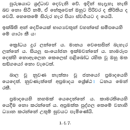
පුරුෂයාට ශ්‍රද්ධාව දෙවැනි වේ. ඉදින් සැදැහැ නැති
බව නො සිටී නම්, ඒ හේතුවෙන් ඔහුට පිරිවර ද කීර්තිය ද
වෙයි. හෙතෙමේ සිරුර හැර පියා ස්වර්‍ගයට ද යෙයි.
ඉක්බිති අන් දෙවියෙක් භාග්‍යවතුන් වහන්සේ සමීපයෙහි
මේ ගාථා කී ය:
ක්‍රෝධය දුර ලන්නේ ය. මානය වෙසෙසින් බැහැර
ලන්නේ ය. සියලු සංයෝජන ඉක්මවන්නේ ය. නාමරූප
දෙක්හි නොඇලෙන කෙලෙස් පළිබෝධ රහිත වූ ඔහු මත
සඞ්ගයෝ නො වැටෙත්.
බාල වූ නුවණ නැත්තා වූ ජනයෝ ප්‍රමාදයෙහි
යෙදෙත්. නුවණැත්තේ අප්‍රමාදය ශ්‍රේෂ්ඨ
ධනය මෙන්
1
රකී.
ප්‍රමාදයෙහි නහමක් යෙදෙන්නේ ය. කාමරතියෙහි
යෙදීම නො කරන්නේ ය. අප්‍රමත්ත පුද්ගල තෙමේ වනාහි
ධ්‍යාන කරන්නේ උතුම් සුවයට පැමිණේයි.
1. 4. 7.