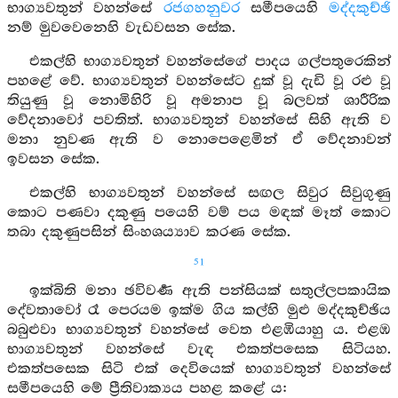
භාග්‍යවතුන් වහන්සේ
රජගහනුවර
සමීපයෙහි
මද්දකුච්ඡි
නම් මුවවෙනෙහි වැඩවසන සේක.
එකල්හි භාග්‍යවතුන් වහන්සේගේ පාදය ගල්පතුරෙකින්
පහළේ වේ. භාග්‍යවතුන් වහන්සේට දුක් වූ දැඩි වූ රළු වූ
තියුණු වූ නොමිහිරි වූ අමනාප වූ බලවත් ශාරීරික
වේදනාවෝ පවතිත්. භාග්‍යවතුන් වහන්සේ සිහි ඇති ව
මනා නුවණ ඇති ව නොපෙළෙමින් ඒ වේදනාවන්
ඉවසන සේක.
එකල්හි භාග්‍යවතුන් වහන්සේ සඟල සිවුර සිවුගුණු
කොට පණවා දකුණු පයෙහි වම් පය මඳක් මෑත් කොට
තබා දකුණුපසින් සිංහශය්‍යාව කරණ සේක.
51
ඉක්බිති මනා ඡවිවර්‍ණ ඇති පන්සියක් සතුල්ලපකායික
දේවතාවෝ රෑ පෙරයම ඉක්ම ගිය කල්හි මුළු මද්දකුච්ඡිය
බබුළුවා භාග්‍යවතුන් වහන්සේ වෙත එළඹියාහු ය. එළඹ
භාග්‍යවතුන් වහන්සේ වැඳ එකත්පසෙක සිටියහ.
එකත්පසෙක සිටි එක් දෙවියෙක් භාග්‍යවතුන් වහන්සේ
සමීපයෙහි මේ ප්‍රීතිවාක්‍යය පහළ කළේ ය: