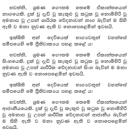
භවත්නි, ශ්‍රමණ ගෞතම තෙමේ ඒකාන්තයෙන්
නාගයෙකි. දුක් වූ දැඩි වූ කැකුළු වූ කටුක වූ නොමිහිරි වූ
අමනාප වූ උපන් ශාරිරක වේදනාවන් නාග බැවින් ම සිහි
ඇති ව මනා නුවණ ඇති ව නොපෙළෙමින් ඉවසයි.
ඉක්බිති අන් දෙවියෙක් භාග්‍යවතුන් වහන්සේ
සමීපයෙහි මේ ප්‍රීතිවාක්‍යය පහළ කළේ ය:
භවත්නි, ශ්‍රමණ ගෞතම තෙමේ ඒකාන්තයෙන්
සිංහයෙකි. දුක් වූ දැඩි වූ කැකුළු වූ කටුක වූ නොමිහිරි වූ
අමනාප වූ උපන් ශාරීරික වේදනාවන් සිංහ බැවින් ම මනා
නුවණ ඇති ව නොපෙළෙමින් ඉවසයි.
ඉක්බිති අන් දෙවියෙක් භාග්‍යවතුන් වහන්සේ
සමීපයෙහි මේ ප්‍රීතිවාක්‍යය පහළ කළේ ය:
භවත්නි, ශ්‍රමණ ගෞතම තෙමේ ඒකාන්තයෙන්
ආජානීයයෙකි. දුක් වූ දැඩි වූ කැකුළු වූ කටුක වූ නොමිහිරි
වූ අමනාප වූ උපන් ශාරීරික වේදනාවන් ආජානීය බැවින්
ම සිහි ඇති ව මනා නුවණ ඇති ව නොපෙළෙමින්
ඉවසයි.