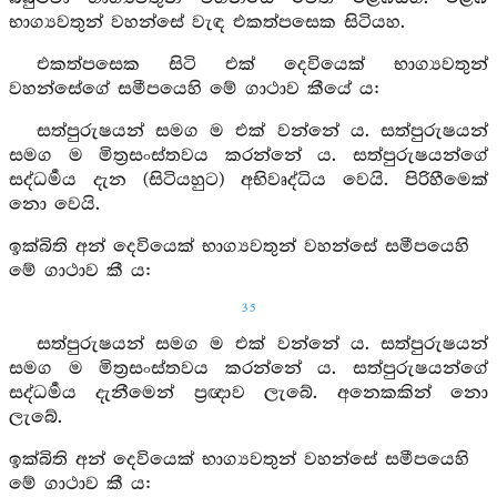
භාග්‍යවතුන් වහන්සේ වැඳ එකත්පසෙක සිටියහ.
එකත්පසෙක සිටි එක් දෙවියෙක් භාග්‍යවතුන්
වහන්සේගේ සමීපයෙහි මේ ගාථාව කීයේ ය:
සත්පුරුෂයන් සමග ම එක් වන්නේ ය. සත්පුරුෂයන්
සමග ම මිත්‍රසංස්තවය කරන්නේ ය. සත්පුරුෂයන්ගේ
සද්ධර්‍මය දැන (සිටියහුට) අභිවෘද්ධිය වෙයි. පිරිහීමෙක්
නො වෙයි.
ඉක්බිති අන් දෙවියෙක් භාග්‍යවතුන් වහන්සේ සමීපයෙහි
මේ ගාථාව කී ය:
35
සත්පුරුෂයන් සමග ම එක් වන්නේ ය. සත්පුරුෂයන්
සමග ම මිත්‍රසංස්තවය කරන්නේ ය. සත්පුරුෂයන්ගේ
සද්ධර්‍මය දැනීමෙන් ප්‍රඥාව ලැබේ. අනෙකකින් නො
ලැබේ.
ඉක්බිති අන් දෙවියෙක් භාග්‍යවතුන් වහන්සේ සමීපයෙහි
මේ ගාථාව කී ය: