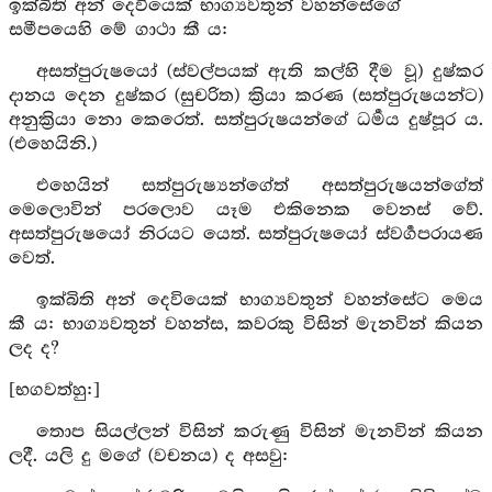
ඉක්බිති අන් දෙවියෙක් භාග්‍යවතුන් වහන්සේගේ
සමීපයෙහි මේ ගාථා කී ය:
අසත්පුරුෂයෝ (ස්වල්පයක් ඇති කල්හි දීම වූ) දුෂ්කර
දානය දෙන දුෂ්කර (සුචරිත) ක්‍රියා කරණ (සත්පුරුෂයන්ට)
අනුක්‍රියා නො කෙරෙත්. සත්පුරුෂයන්ගේ ධර්‍මය දුෂ්පූර ය.
(එහෙයිනි.)
එහෙයින් සත්පුරුෂ්‍යන්ගේත් අසත්පුරුෂයන්ගේත්
මෙලොවින් පරලොව යෑම එකිනෙක වෙනස් වේ.
අසත්පුරුෂයෝ නිරයට යෙත්. සත්පුරුෂයෝ ස්වර්‍ගපරායණ
වෙත්.
ඉක්බිති අන් දෙවියෙක් භාග්‍යවතුන් වහන්සේට මෙය
කී ය: භාග්‍යවතුන් වහන්ස, කවරකු විසින් මැනවින් කියන
ලද ද?
[භගවත්හු:]
තොප සියල්ලන් විසින් කරුණු විසින් මැනවින් කියන
ලදී. යලි දු මගේ (වචනය) ද අසවු: