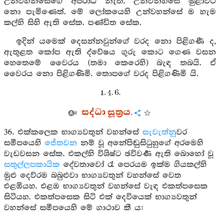
උන්වහන්සේගේ අපරාධ නැත. උන්වන්හසේ මුළාවට
නො පැමිණෙත්. මේ ලෝකයෙහි උන්වහන්සේ ම හැම
කල්හි සිහි ඇති සේක. පණ්ඩිත සේක.
ඉදින් යමෙක් දෙසන්නවුන්ගේ වරද නො පිළිගණී ද,
ඇතුළත කෝප ඇති ද්වේෂය ගුරු කොට ගෙණ වසන
හෙතෙමේ වෛරය (තමා කෙරෙහි) බැඳ තබයි. ඒ
වෛරය නො පිළිගණිමි. තොපගේ වරද පිළිගණිමි යි.
1. 4. 6.
සද්ධා සූත්‍රය.
36. එක්කලෙක භාග්‍යවතුන් වහන්සේ
සැවැත්නු
වර
සමීපයෙහි
ජේතවන
නම් වූ අනේපිඬුසිටුහුගේ අරමෙහි
වැඩවසන සේක. එකල්හි විශිෂ්ට ඡවිවර්‍ණ ඇති බොහෝ වූ
සතුල්ලපකායික
දේවතාවෝ රෑ පෙරයම ඉක්ම ගියකල්හි
මුළු දෙව්රම බබුළුවා භාග්‍යවතුන් වහන්සේ වෙත
එළඹියහ. එළඹ භාග්‍යවතුන් වහන්සේ වැඳ එකත්පසෙක
සිටියහ. එකත්පසෙක සිටි එක් දෙවියෙක් භාග්‍යවතුන්
වහන්සේ සමීපයෙහි මේ ගාථාව කී ය: