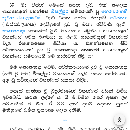
39. මා විසින් මෙසේ අසන ලදී. එක් කලෙක
භාග්‍යවතුන් වහන්සේ
විසල්පුර
සමීපයෙහි වූ
මහවෙනෙහි
කූටාගාරශාලාවෙහි
වැඩ වසන සේක. එකල්හි
පර්ජන්‍ය
(=වස්සවලාහක) දෙවිහුගේ දුව වූ මනා ඡවිවර්‍ණ ඇති
කොකනදා
තොමෝ මුළු මහවනය බබුළුවා භාග්‍යවතුන්
වහන්සේ වෙත එළඹියා ය. එළඹ භාග්‍යවතුන් වහන්සේ
වැඳ එකත්පසෙක සිටියා ය. එකත්පසෙක සිටි
පර්ජන්‍යයාගේ දුව වූ කොකනදා තොමෝ භාග්‍යවතුන්
වහන්සේ සමීපයෙහි මේ ගාථාවන් කිවු ය:
මම කොකනදා වෙමි. පර්ජන්‍යයාගේ දුව වූ කොකනදා
(නම් වූ මම) විසල්පුර මහවනෙහි වැඩ වසන සත්ත්‍වයාට
අග්‍ර වූ සර්‍වඥයන් වහන්සේ සකසා වඳිමි.
පසැස් ඇත්තා වූ බුදුරජාණන් වහන්සේ විසින් ධර්‍මය
අවබෝධ කරණ ලද්දේ ය යි මාවිසින් පෙර අසන ලද
පමණෙක් ම විය. ඒ මම දැන් දහම් දෙසන සුගත්
මුනිහුගේ ධර්‍මය ප්‍රත්‍යක්‍ෂ ලෙස දනිමි.
55
නුවණ නැත්තා වූ යම් කිසි කෙනෙක් ආර්‍ය්‍යධර්‍මය