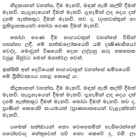
නිදුකානන් වහන්ස, දීම මැනවි, මඳක් ඇති කල්හි දීමත්
මැනවි. සැදැහැයෙන් දීමත් මැනවි. දැහැමින් ලද දෙය දත්
දහම් ඇත්තකුට දීමත් මැනවි. තව ද, (දානවස්තූන් හා
ප්‍රතිග්‍රාහකයන්) තෝරා ගෙණ දීමත් මැනවි.
තෝරා ගෙණ දීම භාග්‍යවතුන් වහන්සේ විසින්
පසස්නා ලදී. මේ සත්ත්‍වලෝකයෙහි යම් දක්‍ෂිණාර්‍හයෝ
වෙද්ද, මොවුන් විෂයෙහි දෙන ලද්දාහු සරු කෙතෙක
වපුළ බිජුවට මෙන් මහත්ඵල වෙත්.
ඉක්බිති අන් දෙවියෙක් භාග්‍යවතුන් වහන්සේ සමීපයෙහි
මේ ප්‍රීතිවාක්‍යය පහළ කෙළේ ය:
නිදුකානන් වහන්ස, දීම මැනවි. මඳක් ඇති කල්හි දීමත්
මැනවි. සැදැහැයෙන් දීමත් මැනවි. දැහැමින් ලද දෙය දත්
දහම් ඇත්තකුට දීමත් මැනවි. තෝරා දීමත් මැනවි. තව ද,
ප්‍රාණීන් කෙරෙහි සංයමයත් (ප්‍රාණඝාතයෙන් වැළැක්මත්)
මැනවි.
යමෙක් සත්ත්‍වයන් නො වෙහෙසමින් හැසිරෙන්නේ
පරෝපවාද හේතුවෙන් පව් නො කෙරේ ද, එහි ලා