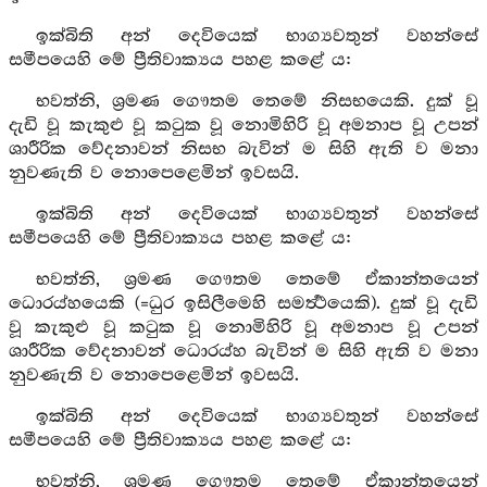
ඉක්බිති අන් දෙවියෙක් භාග්‍යවතුන් වහන්සේ
සමීපයෙහි මේ ප්‍රීතිවාක්‍යය පහළ කළේ ය:
භවත්නි, ශ්‍රමණ ගෞතම තෙමේ නිසභයෙකි. දුක් වූ
දැඩි වූ කැකුළු වූ කටුක වූ නොමිහිරි වූ අමනාප වූ උපන්
ශාරීරික වේදනාවන් නිසභ බැවින් ම සිහි ඇති ව මනා
නුවණැති ව නොපෙළෙමින් ඉවසයි.
ඉක්බිති අන් දෙවියෙක් භාග්‍යවතුන් වහන්සේ
සමීපයෙහි මේ ප්‍රීතිවාක්‍යය පහළ කළේ ය:
භවත්නි, ශ්‍රමණ ගෞතම තෙමේ ඒකාන්තයෙන්
ධොරය්හයෙකි (=ධුර ඉසිලීමෙහි සමර්‍ත්‍ථයෙකි). දුක් වූ දැඩි
වූ කැකුළු වූ කටුක වූ නොමිහිරි වූ අමනාප වූ උපන්
ශාරීරික වේදනාවන් ධොරය්හ බැවින් ම සිහි ඇති ව මනා
නුවණැති ව නොපෙළෙමින් ඉවසයි.
ඉක්බිති අන් දෙවියෙක් භාග්‍යවතුන් වහන්සේ
සමීපයෙහි මේ ප්‍රීතිවාක්‍යය පහළ කළේ ය:
භවත්නි, ශ්‍රමණ ගෞතම තෙමේ ඒකාන්තයෙන්