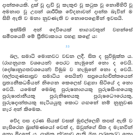
දාන්තයෙකි. දුක් වූ දැඩි වූ කැකුළු වූ කටුක වූ නොමිහිරි වූ
අමනාප වූ උපන් ශාරීරික වේදනාවන් දාන්ත බැවින් ම
සිහි ඇති ව මනා නුවණැති ව නොපෙළෙමින් ඉවසයි.
ඉක්බිති අන් දෙවියෙක් භාග්‍යවතුන් වහන්සේ
සමීපයෙහි මේ ප්‍රීතිවාක්‍යය පහළ කළේ ය:
53
බල, සමාධි මොනවට වඩන ලදී. සිත ද සුවිමුක්ත ය.
(රාගනුගත වශයෙන්) පෙරට නැමුනේ නො ද වෙයි.
(දෝෂානුගතවශයෙන්) විමුඛ ව නැමුනේ නො ද වෙයි.
(අල්පගුණසාස්‍රව සමාධිය සෙයින්) සප්‍රයෝගචිත්තයෙන්
ප්‍රත්‍යනීකධර්‍මයන් නිගෙන කෙලෙස් වළහා සිටියේ ද නො
වෙයි. යමෙක් මෙබඳු පුරුෂනාගයකු පුරුෂසිංහයෙකු
පුරුෂාජානීයකු පුරුනිෂභයකු පුරුෂධෞරෙයකු,
පුරුෂදාන්තයකු ඝැටියයුතු කොට ගඟනේ නම් නුනුවණ
හැර අන් කිමෙක.
වේද පස දරණ සියක් වසක් මුළුල්ලෙහි තපස් ඇති ව
හැසිරෙන බ්‍රාහ්මණයෝ වෙත් ද, ඔවුන්ගේ සිත ද මැනවින්
නො මිදුනේ ය. ලාමක ස්වභාව ඇති ඔහු පරතෙරට නො