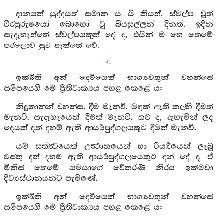
දානයත් යුද්දයත් සමාන ය යි කියත්. ස්වල්ප වූත්
වීරපුරුෂයෝ බොහෝ වූ බියසුල්ලන් දිනත්. ඉදින්
සැදැහැත්තේ ස්වල්පයකුත් දේ ද, එයින් ම හෙ තෙමේ
පරලොව සුව ඇත්තේ වේ.
41
ඉක්බිති අන් දෙවියෙක් භාග්‍යවතුන් වහන්සේ
සමීපයෙහි මේ ප්‍රීතිවාක්‍යය පහළ කෙළේ ය:
නිදුකානන් වහන්ස, දීම මැනවි. මඳක් ඇති කල්හි දීමත්
මැනවි. සැදැහැයෙන් දීමත් මැනවි. තව ද, දැහැමින් ලද
දෙයක් දත් දහම් ඇති ආර්‍ය්‍යපුද්ගලයකුට දීමත් මැනවි.
යම් සත්ත්‍වයෙක් උත්‍ථානයෙන් හා වීර්‍ය්‍යයෙන් ලැබූ
වස්තු දත් දහම් ඇති ආර්‍ය්‍යපුද්ගලයෙකුට දන් දේ ද, ඒ
මිනිස් තෙමේ යමයාගේ වේතරණී නිරය ඉක්මවා
දිව්‍යස්ථානයන්ට පැමිණේ.
ඉක්බිති අන් දෙවියෙක් භාග්‍යවතුන් වහන්සේ
සමීපයෙහි මේ ප්‍රීතිවාක්‍යය පහළ කෙළේ ය: