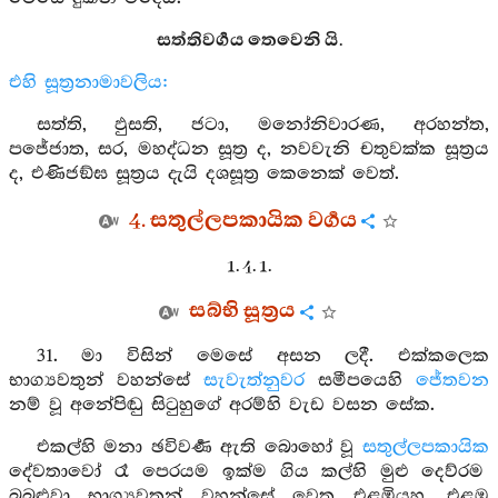
සත්තිවර්‍ගය තෙවෙනි යි.
එහි සූත්‍රනාමාවලිය:
සත්ති, ඵුසති, ජටා, මනෝනිවාරණ, අරහන්ත,
පජේජාත, සර, මහද්ධන සූත්‍ර ද, නවවැනි චතුවක්ක සූත්‍රය
ද, එණිජඞ්ඝ සූත්‍රය දැයි දශසූත්‍ර කෙනෙක් වෙත්.
4. සතුල්ලපකායික වර්‍ගය
1. 4. 1.
සබ්භි සූත්‍රය
31. මා විසින් මෙසේ අසන ලදී. එක්කලෙක
භාග්‍යවතුන් වහන්සේ
සැවැත්නුවර
සමීපයෙහි
ජේතවන
නම් වූ අනේපිඬු සිටුහුගේ අරම්හි වැඩ වසන සේක.
එකල්හි මනා ඡවිවර්‍ණ ඇති බොහෝ වූ
සතුල්ලපකායික
දේවතාවෝ රෑ පෙරයම ඉක්ම ගිය කල්හි මුළු දෙව්රම
බබුළුවා භාග්‍යවතුන් වහන්සේ වෙත එළඹියහ. එළඹ