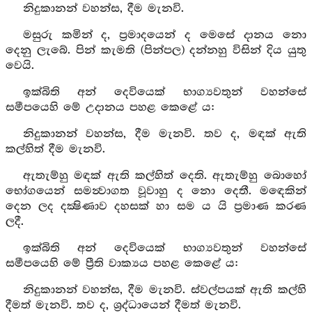
නිදුකානන් වහන්ස, දීම මැනවි.
මසුරු කමින් ද, ප්‍රමාදයෙන් ද මෙසේ දානය නො
දෙනු ලැබේ. පින් කැමති (පින්පල) දන්නහු විසින් දිය යුතු
වෙයි.
ඉක්බිති අන් දෙවියෙක් භාග්‍යවතුන් වහන්සේ
සමීපයෙහි මේ උදානය පහළ කෙළේ ය:
නිදුකානන් වහන්ස, දීම මැනවි. තව ද, මඳක් ඇති
කල්හිත් දීම මැනවි.
ඇතැම්හු මඳක් ඇති කල්හිත් දෙති. ඇතැම්හු බොහෝ
භෝගයෙන් සමන්‍වාගත වූවාහු ද නො දෙතී. මඳෙකින්
දෙන ලද දක්‍ෂිණාව දහසක් හා සම ය යි ප්‍රමාණ කරණ
ලදී.
ඉක්බිති අන් දෙවියෙක් භාග්‍යවතුන් වහන්සේ
සමීපයෙහි මේ ප්‍රීති වාක්‍යය පහළ කෙළේ ය:
නිදුකානන් වහන්ස, දීම මැනවි. ස්වල්පයක් ඇති කල්හි
දීමත් මැනවි. තව ද, ශ්‍රද්ධායෙන් දීමත් මැනවි.