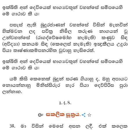
ඉක්බිති අන් දෙවියෙක් භාග්‍යවතුන් වහන්සේ සමීපයෙහි
මේ ගාථාව කී ය:
පසැස් ඇති බුදුරජාණන් වහන්සේ විසින් මැනවින්
හික්මවන ලද පවිත්‍ර නිර්‍මල තරුණ නාගයන් වූ
උන්වහන්සේ (රාගද්වේෂමෝහ නැමැති) කණුව සිඳ
(අවිද්‍යා) කනයම සිඳ (කෙලෙස් නැමැති) ඉන්‍ද්‍රකීලය උදුරා
පියා තෘෂ්ණාකම්පනරහිත වූවාහු හැසිරෙත්.
ඉක්බිති අන් දෙවියෙක් භාග්‍යවතුන් වහන්සේ සමීපයෙහි
මේ ගාථාව කි ය:
යම් කිසි කෙනෙක් බුදුන් සරණ ගියාහු ද, ඔහු අපායට
නොයන්නාහු මිනිස්සිරුර හැර පියා දෙව්පිරිස පුරා
ලන්නාහ.
1. 4. 8.
සකලික සූත්‍රය.
38. මා විසින් මෙසේ අසන ලදී. එක් කලෙක