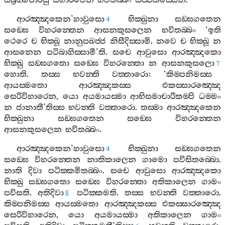
සබ්‍රහ‍්මචාරීසු
සගාරවෙන
භවිතබ‍්බං
සප‍්පතිස‍්සෙන
.
ආරඤ‍්ඤකෙන
’
හාවුසො
භික‍්ඛුනා
සඞ‍්ඝගතෙන
4
සඞ‍්ඝෙ
විහරන‍්තෙන
ආසනකුසලෙන
භවිතබ‍්බං
‘
ඉති
ථෙරෙ
ච
භික‍්ඛූ
නානුපඛජ‍්ජ
නිසීදිස‍්සාමි
.
නවෙ
ච
භික‍්ඛූ
න
ආසනෙන
පටිබාහිස‍්සාමී
’
ති
.
සචෙ
ආවුසො
ආරඤ‍්ඤකො
භික‍්ඛු
සඞ‍්ඝගතො
සඞ‍්ඝෙ
විහරන‍්තො
න
ආසනකුසලො
7
හොති
.
තස‍්ස
භවන‍්ති
වත‍්තාරො
: ‘
කිම‍්පනිමස‍්ස
ආයස‍්මතො
ආරඤ‍්ඤකස‍්ස
එකස‍්සාරඤ‍්ඤෙ
සෙරිවිහාරෙන
,
යො
අයමායස‍්මා
ආභිසමාචාරිකම‍්පි
ධම‍්මං
න
ජානාතී
’
තිස‍්ස
භවන‍්ති
වත‍්තාරො
.
තස‍්මා
ආරඤ‍්ඤකෙන
භික‍්ඛුනා
සඞ‍්ඝගතෙන
සඞ‍්ඝෙ
විහරන‍්තෙන
ආසනකුසලෙන
භවිතබ‍්බං
.
ආරඤ‍්ඤකෙන
’
හාවුසො
භික‍්ඛුනා
සඞ‍්ඝගතෙන
4
සඞ‍්ඝෙ
විහරන‍්තෙන
නාතිකාලෙන
ගාමො
පවිසිතබ‍්බො
.
නාති
දිවා
පටික‍්කමිතබ‍්බං
.
සචෙ
ආවුසො
ආරඤ‍්ඤකො
භික‍්ඛු
සඞ‍්ඝගතො
සඞ‍්ඝෙ
විහරන‍්තො
අතිකාලෙන
ගාමං
පවිසති
.
අතිදිවා
පටික‍්කමති
.
තස‍්ස
භවන‍්ති
වත‍්තාරො
.
8
කිම‍්පනිමස‍්ස
ආයස‍්මතො
ආරඤ‍්ඤකස‍්ස
එකස‍්සාරඤ‍්ඤෙ
සෙරිවිහාරෙන
,
යො
අයමායස‍්මා
අතිකාලෙන
ගාමං