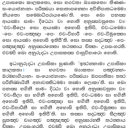
උපාසකො
කාලකතො
,
සො
භගවතා
බ්‍යාකතො
:
තිණ‍්ණං
සංයොජනානං
පරික‍්ඛයා
සොතාපන‍්නො
අවිනිපාතධම‍්මො
නියතො
සම‍්බොධිපරායණො
’
ති
.
සො
ඛො
පනස‍්ස
ආයස‍්මා
සාමං
දිට‍්ඨො
වා
හොති
අනුස‍්සවසුතො
වා
:
‘
එවංසීලො
සො
ආයස‍්මා
අහොසි
ඉතිපි
,
එවංධම‍්මො
-
පෙ
-
එවංපඤ‍්ඤා
-
පෙ
-
එවංවිහාරී
-
පෙ
-
එවංවිමුත‍්තො
සො
ආයස‍්මා
අහොසි
ඉතිපී
’
ති
.
සො
තස‍්ස
සද‍්ධඤ‍්ච
-
පෙ
-
පඤ‍්ඤඤ‍්ච
අනුස‍්සරන‍්තො
තථත‍්තාය
චිත‍්තං
උපසංහරති
.
එවම‍්පි
ඛො
අනුරුද‍්ධා
උපාසකස‍්ස
ඵාසුවිහාරො
හොති
.
ඉධානුරුද‍්ධා
උපාසිකා
සුණාති
: ‘
ඉත්‍ථන‍්නාමා
උපාසිකා
කාලකතා
සා
භගවතා
බ්‍යාකතා
:
පඤ‍්චන‍්නං
1
ඔරම‍්භාගියානං
සංයොජනානං
පරික‍්ඛයා
ඔපපාතිකා
තත්‍ථ
පරිනිබ‍්බායිනී
අනාවත‍්තිධම‍්මා
තස‍්මා
ලොකා
’
ති
.
සා
ඛො
පනස‍්ස
භගිනී
සාමං
දිට‍්ඨා
වා
හොති
අනුස‍්සවසුතා
වා
:
‘
එවංසීලා
සා
භගිනී
අහොසි
ඉතිපි
,
එවංධම‍්මා
සා
භගිනී
අහොසි
ඉතිපි
,
එවංපඤ‍්ඤා
සා
භගිනී
අහොසි
ඉතිපි
,
එවංවිහාරිනී
සා
භගිනී
අහොසි
ඉතිපි
,
එවංවිමුත‍්තා
සා
භගිනී
අහොසි
ඉතිපී
’
ති
.
සා
තස‍්සා
සද‍්ධඤ‍්ච
සීලඤ‍්ච
සුතඤ‍්ච
චාගඤ‍්ච
පඤ‍්ඤඤ‍්ච
අනුස‍්සරන‍්තී
තථත‍්තාය
චිත‍්තං
උපසංහරති
.
එවම‍්පි
ඛො
අනුරුද‍්ධා
උපාසිකාය