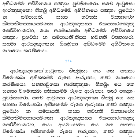
අභිධම‍්මෙ
අභිවිනයෙ
පඤ‍්හං
පුච‍්ඡිතාරො
.
සචෙ
ආවුසො
ආරඤ‍්ඤකො
භික‍්ඛු
අභිධම‍්මෙ
අභිවිනයෙ
පඤ‍්හං
පුට‍්ඨො
න
සම‍්පායති
,
තස‍්ස
භවන‍්ති
වත‍්තාරො
:
කිම‍්පනිමස‍්සායස‍්මතො
ආරඤ‍්ඤකස‍්ස
එකස‍්සාරඤ‍්ඤෙ
සෙරිවිහාරෙන
,
යො
අයමායස‍්මා
අභිධම‍්මෙ
අභිවිනයෙ
පඤ‍්හං
පුට‍්ඨො
න
සම‍්පායතී
’
තිස‍්ස
භවන‍්ති
වත‍්තාරො
.
තස‍්මා
ආරඤ‍්ඤකෙන
භික‍්ඛුනා
අභිධම‍්මෙ
අභිවිනයෙ
යොගො
කරණීයො
.
234
ආරඤ‍්ඤකෙන
’
හාවුසො
භික‍්ඛුනා
යෙ
තෙ
සන‍්තා
විමොක‍්ඛා
අතික‍්කම‍්ම
රූපෙ
ආරුප‍්පා
,
තත්‍ථ
යොගො
කරණීයො
.
සන‍්තාවුසො
ආරඤ‍්ඤකං
භික‍්ඛුං
යෙ
තෙ
සන‍්තා
විමොක‍්ඛා
අතික‍්කම‍්ම
රූපෙ
ආරුප‍්පා
,
තත්‍ථ
පඤ‍්හං
පුච‍්ඡිතාරො
.
සචෙ
ආවුසො
ආරඤ‍්ඤකො
භික‍්ඛු
යෙ
තෙ
සන‍්තා
විමොක‍්ඛා
අතික‍්කම‍්ම
රූපෙ
ආරුප‍්පා
තත්‍ථ
පඤ‍්හං
පුට‍්ඨො
න
සම‍්පායති
,
තස‍්ස
භවන‍්ති
වත‍්තාරො
:
කිම‍්පනිමස‍්සායස‍්මතො
ආරඤ‍්ඤකස‍්ස
එකස‍්සාරඤ‍්ඤෙ
සෙරිවිහාරෙන
,
යො
අයමායස‍්මා
යෙ
තෙ
සන‍්තා
විමොක‍්ඛා
අතික‍්කම‍්ම
රූපෙ
ආරුප‍්පා
,
තත්‍ථ
පඤ‍්හං