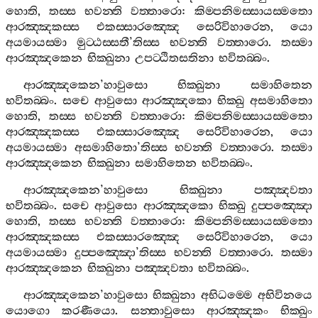
හොති
,
තස‍්ස
භවන‍්ති
වත‍්තාරො
:
කිම‍්පනිමස‍්සායස‍්මතො
ආරඤ‍්ඤකස‍්ස
එකස‍්සාරඤ‍්ඤෙ
සෙරිවිහාරෙන
,
යො
අයමායස‍්මා
මුට‍්ඨස‍්සතී
’
තිස‍්ස
භවන‍්ති
වත‍්තාරො
.
තස‍්මා
ආරඤ‍්ඤකෙන
භික‍්ඛුනා
උපට‍්ඨිතසතිනා
භවිතබ‍්බං
.
ආරඤ‍්ඤකෙන
’
හාවුසො
භික‍්ඛුනා
සමාහිතෙන
භවිතබ‍්බං
.
සචෙ
ආවුසො
ආරඤ‍්ඤකො
භික‍්ඛු
අසමාහිතො
හොති
,
තස‍්ස
භවන‍්ති
වත‍්තාරො
:
කිම‍්පනිමස‍්සායස‍්මතො
ආරඤ‍්ඤකස‍්ස
එකස‍්සාරඤ‍්ඤෙ
සෙරිවිහාරෙන
,
යො
අයමායස‍්මා
අසමාහිතො
’
තිස‍්ස
භවන‍්ති
වත‍්තාරො
.
තස‍්මා
ආරඤ‍්ඤකෙන
භික‍්ඛුනා
සමාහිතෙන
භවිතබ‍්බං
.
ආරඤ‍්ඤකෙන
’
හාවුසො
භික‍්ඛුනා
පඤ‍්ඤවතා
භවිතබ‍්බං
.
සචෙ
ආවුසො
ආරඤ‍්ඤකො
භික‍්ඛු
දුප‍්පඤ‍්ඤො
හොති
,
තස‍්ස
භවන‍්ති
වත‍්තාරො
:
කිම‍්පනිමස‍්සායස‍්මතො
ආරඤ‍්ඤකස‍්ස
එකස‍්සාරඤ‍්ඤෙ
සෙරිවිහාරෙන
,
යො
අයමායස‍්මා
දුප‍්පඤ‍්ඤො
’
තිස‍්ස
භවන‍්ති
වත‍්තාරො
.
තස‍්මා
ආරඤ‍්ඤකෙන
භික‍්ඛුනා
පඤ‍්ඤවතා
භවිතබ‍්බං
.
ආරඤ‍්ඤකෙන
’
හාවුසො
භික‍්ඛුනා
අභිධම‍්මෙ
අභිවිනයෙ
යොගො
කරණීයො
.
සන‍්තාවුසො
ආරඤ‍්ඤකං
භික‍්ඛුං