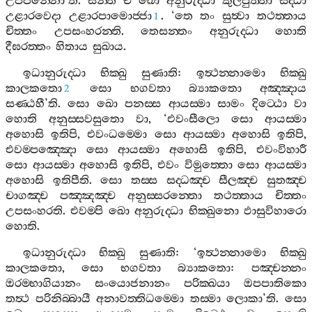
උපපන‍්නො
’
ති
.
සන‍්ති
ච
ඛො
අනුරුද‍්ධා
කුලපුත‍්තා
සද‍්ධා
උළාරවෙදා
උළාරපාමොජ‍්ජා
. ‘
තෙ
තං
සුත්‍වා
තථත‍්තාය
1
චිත‍්තං
උපසංහරන‍්ති
.
තෙසන‍්තං
අනුරුද‍්ධා
හොති
දීඝරත‍්තං
හිතාය
සුඛාය
.
ඉධානුරුද‍්ධා
භික‍්ඛු
සුණාති
:
ඉත්‍ථන‍්නාමො
භික‍්ඛු
කාලකතො
සො
භගවතා
බ්‍යාකතො
අඤ‍්ඤාය
2
සණ‍්ඨහී
’
ති
.
සො
ඛො
පනස‍්ස
ආයස‍්මා
සාමං
දිට‍්ඨො
වා
හොති
අනුස‍්සවසුතො
වා
, ‘
එවංසීලො
සො
ආයස‍්මා
අහොසි
ඉතිපි
,
එවංධම‍්මො
සො
ආයස‍්මා
අහොසි
ඉතිපි
,
එවම‍්පඤ‍්ඤො
සො
ආයස‍්මා
අහොසි
ඉතිපි
,
එවංවිහාරී
සො
ආයස‍්මා
අහොසි
ඉතිපි
,
එවං
විමුත‍්තො
සො
ආයස‍්මා
අහොසි
ඉතිපීති
.
සො
තස‍්ස
සද‍්ධඤ‍්ච
සීලඤ‍්ච
සුතඤ‍්ච
චාගඤ‍්ච
පඤ‍්ඤඤ‍්ච
අනුස‍්සරන‍්තො
තථත‍්තාය
චිත‍්තං
උපසංහරති
.
එවම‍්පි
ඛො
අනුරුද‍්ධා
භික‍්ඛුනො
ඵාසුවිහාරො
හොති
.
ඉධානුරුද‍්ධා
භික‍්ඛු
සුණාති
: ‘
ඉත්‍ථන‍්නාමො
භික‍්ඛු
කාලකතො
,
සො
භගවතා
බ්‍යාකතො
:
පඤ‍්චන‍්නං
ඔරම‍්භාගියානං
සංයොජනානං
පරික‍්ඛයා
ඔපපාතිකො
තත්‍ථ
පරිනිබ‍්බායී
අනාවත‍්තිධම‍්මො
තස‍්මා
ලොකා
’
ති
.
සො