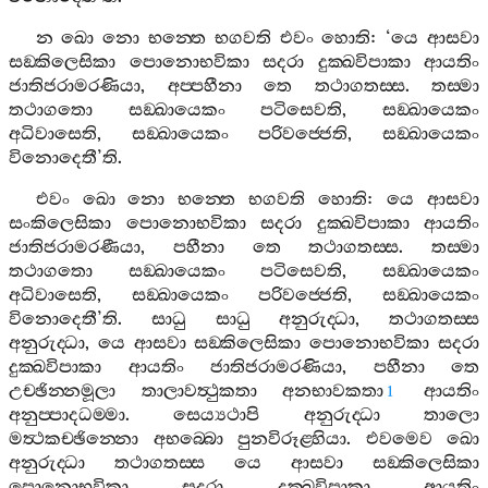
න
ඛො
නො
භන‍්තෙ
භගවති
එවං
හොති
: ‘
යෙ
ආසවා
සඞ‍්කිලෙසිකා
පොනොභවිකා
සදරා
දුක‍්ඛවිපාකා
ආයතිං
ජාතිජරාමරණියා
,
අප‍්පහීනා
තෙ
තථාගතස‍්ස
.
තස‍්මා
තථාගතො
සඞ‍්ඛායෙකං
පටිසෙවති
,
සඞ‍්ඛායෙකං
අධිවාසෙති
,
සඞ‍්ඛායෙකං
පරිවජ‍්ජෙති
,
සඞ‍්ඛායෙකං
විනොදෙතී
’
ති
.
එවං
ඛො
නො
භන‍්තෙ
භගවති
හොති
:
යෙ
ආසවා
සංකිලෙසිකා
පොනොභවිකා
සදරා
දුක‍්ඛවිපාකා
ආයතිං
ජාතිජරාමරණීයා
,
පහීනා
තෙ
තථාගතස‍්ස
.
තස‍්මා
තථාගතො
සඞ‍්ඛායෙකං
පටිසෙවති
,
සඞ‍්ඛායෙකං
අධිවාසෙති
,
සඞ‍්ඛායෙකං
පරිවජ‍්ජෙති
,
සඞ‍්ඛායෙකං
විනොදෙතී
’
ති
.
සාධු
සාධු
අනුරුද‍්ධා
,
තථාගතස‍්ස
අනුරුද‍්ධා
,
යෙ
ආසවා
සඞ‍්කිලෙසිකා
පොනොභවිකා
සදරා
දුක‍්ඛවිපාකා
ආයතිං
ජාතිජරාමරණියා
,
පහීනා
තෙ
උච‍්ඡින‍්නමූලා
තාලාවත්‍ථුකතා
අනභාවකතා
ආයතිං
1
අනුප‍්පාදධම‍්මා
.
සෙය්‍යථාපි
අනුරුද‍්ධා
තාලො
මත්‍ථකච‍්ඡින‍්නො
අභබ‍්බො
පුනවිරූළ‍්හියා
.
එවමෙව
ඛො
අනුරුද‍්ධා
තථාගතස‍්ස
යෙ
ආසවා
සඞ‍්කිලෙසිකා
පොනොභවිකා
සදරා
දුක‍්ඛවිපාකා
ආයතිං