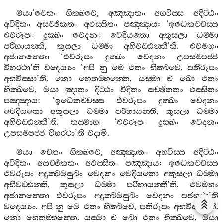
මයා
’
චෙතං
භික‍්ඛවෙ
,
අඤ‍්ඤාතං
අභවිස‍්ස
අදිට‍්ඨං
අවිදිතං
අසච‍්ඡිකතං
අඵස‍්සිතං
පඤ‍්ඤාය
: ‘
ඉධෙකච‍්චස‍්ස
එවරූපං
දුක‍්ඛං
වෙදනං
වෙදියතො
අකුසලා
ධම‍්මා
පරිහායන‍්ති
,
කුසලා
ධම‍්මා
අභිවඩ‍්ඪන‍්තී
’
ති
.
එවමහං
අජානන‍්තො
‘
එවරූපං
දුක‍්ඛං
වෙදනං
උපසම‍්පජ‍්ජ
විහරථා
’
ති
වදෙය්‍යං
‘
අපි
නු
මෙ
එතං
භික‍්ඛවෙ
,
පතිරූපං
අභවිස‍්සා
’
ති
.
නො
හෙතම‍්භන‍්තෙ
,
යස‍්මා
ච
ඛො
එතං
භික‍්ඛවෙ
,
මයා
ඤාතං
දිට‍්ඨං
විදිතං
සච‍්ඡිකතං
ඵස‍්සිතං
පඤ‍්ඤාය
: ‘
ඉධෙකච‍්චස‍්ස
එවරූපං
දුක‍්ඛං
වෙදනං
වෙදියතො
අකුසලා
ධම‍්මා
පරිහායන‍්ති
,
කුසලා
ධම‍්මා
අභිවඩ‍්ඪන‍්තී
’
ති
.
තස‍්මාහං
‘
එවරූපං
දුක‍්ඛං
වෙදනං
උපසම‍්පජ‍්ජ
විහරථා
’
ති
වදාමි
.
මයා
චෙතං
භික‍්ඛවෙ
,
අඤ‍්ඤාතං
අභවිස‍්ස
අදිට‍්ඨං
අවිදිතං
අසච‍්ඡිකතං
අඵස‍්සිතං
පඤ‍්ඤාය
:
ඉධෙකච‍්චස‍්ස
එවරූපං
අදුක‍්ඛමසුඛං
වෙදනං
වෙදියතො
අකුසලා
ධම‍්මා
අභිවඩ‍්ඪන‍්ති
,
කුසලා
ධම‍්මා
පරිහායන‍්තී
’
ති
.
එවමහං
අජානන‍්තො
එවරූපං
අදුක‍්ඛමසුඛං
වෙදනං
පජහථා
’
ති
වදෙය්‍යං
.
අපි
නු
මෙ
එතං
භික‍්ඛවෙ
,
පතිරූපං
අභවිස‍්සා
’
ති
.
නො
හෙතම‍්භන‍්තෙ
.
යස‍්මා
ච
ඛො
එතං
භික‍්ඛවෙ
,
මයා