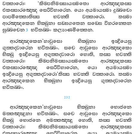
වත‍්තාරො
: ‘
කිම‍්පනිමස‍්සායස‍්මතො
ආරඤ‍්ඤකස‍්ස
එකස‍්සාරඤ‍්ඤෙ
සෙරිවිහාරෙන
.
යො
අයමායස‍්මා
දුබ‍්බචො
පාපමිත‍්තොතිස‍්ස
භවන‍්ති
වත‍්තාරො
.
තස‍්මා
ආරඤ‍්ඤකෙන
භික‍්ඛුනා
සඞ‍්ඝගතෙන
සඞ‍්ඝෙ
විහරන‍්තෙන
සුබ‍්බචෙන
භවිතබ‍්බං
කල්‍යාණමිත‍්තෙන
.
3
ආරඤ‍්ඤකෙන
’
හාවුසො
භික‍්ඛුනා
ඉන්‍ද්‍රියෙසු
ගුත‍්තද‍්වාරෙන
භවිතබ‍්බං
.
සචෙ
ආවුසො
ආරඤ‍්ඤකො
භික‍්ඛු
ඉන්‍ද්‍රියෙසු
අගුත‍්තද‍්වාරො
හොති
,
තස‍්ස
භවන‍්ති
වත‍්තාරො
:
කිම‍්පනිමස‍්සායස‍්මතො
ආරඤ‍්ඤකස‍්ස
එකස‍්සාරඤ‍්ඤෙ
සෙරිවිහාරෙන
,
යො
අයමායස‍්මා
ඉන්‍ද්‍රියෙසු
අගුත‍්තද‍්වාරො
’
තිස‍්ස
භවන‍්ති
වත‍්තාරො
.
තස‍්මා
ආරඤ‍්ඤකෙන
භික‍්ඛුනා
ඉන්‍ද්‍රියෙසු
ගුත‍්තද‍්වාරෙන
භවිතබ‍්බං
.
232
ආරඤ‍්ඤකෙන
’
හාවුසො
භික‍්ඛුනා
භොජනෙ
මත‍්තඤ‍්ඤුනා
භවිතබ‍්බං
.
සචෙ
ආවුසො
ආරඤ‍්ඤකො
භික‍්ඛු
භොජනෙ
අමත‍්තඤ‍්ඤූ
හොති
,
තස‍්ස
භවන‍්ති
වත‍්තාරො
:
කිම‍්පනිමස‍්සායස‍්මතො
ආරඤ‍්ඤකස‍්ස
එකස‍්සාරඤ‍්ඤෙ
සෙරිවිහාරෙන
,
යො
අයමායස‍්මා