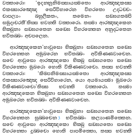
වත‍්තාරො
: ‘
ඉදන‍්නූනිමස‍්සායස‍්මතො
ආරඤ‍්ඤකස‍්ස
එකස‍්සාරඤ‍්ඤෙ
සෙරිවිහාරෙන
විහරතො
උද‍්ධච‍්චං
චාපල්‍යං
බහුලීකතං
,
තමෙනං
සඞ‍්ඝගතම‍්පි
සමුදාචරතී
’
තිස‍්ස
භවන‍්ති
වත‍්තාරො
.
තස‍්මා
ආරඤ‍්ඤකෙන
භික‍්ඛුනා
සඞ‍්ඝගතෙන
සඞ‍්ඝෙ
විහරන‍්තෙන
අනුද‍්ධතෙන
භවිතබ‍්බං
අචපලෙන
.
ආරඤ‍්ඤකෙන
’
හාවුසො
භික‍්ඛුනා
සඞ‍්ඝගතෙන
සඞ‍්ඝෙ
විහරන‍්තෙන
අමුඛරෙන
භවිතබ‍්බං
අවිකිණ‍්ණවාචෙන
.
සචෙ
ආවුසො
ආරඤ‍්ඤකො
භික‍්ඛු
සඞ‍්ඝගතො
සඞ‍්ඝෙ
විහරන‍්තො
මුඛරො
හොති
විකිණ‍්ණවාචො
.
තස‍්ස
භවන‍්ති
වත‍්තාරො
: ‘
කිම‍්පනිමස‍්සායස‍්මතො
ආරඤ‍්ඤකස‍්ස
එකස‍්සාරඤ‍්ඤෙ
සෙරිවිහාරෙන
,
යො
අයමායස‍්මා
මුඛරො
විකිණ‍්ණවාචො
’
තිස‍්ස
භවන‍්ති
වත‍්තාරො
.
තස‍්මා
ආරඤ‍්ඤකෙන
භික‍්ඛුනා
සඞ‍්ඝගතෙන
සඞ‍්ඝෙ
විහරන‍්තෙන
අමුඛරෙන
භවිතබ‍්බං
අවිකිණ‍්ණවාචෙන
.
ආරඤ‍්ඤකෙන
’
හාවුසො
භික‍්ඛුනා
සඞ‍්ඝගතෙන
සඞ‍්ඝෙ
විහරන‍්තෙන
සුබ‍්බචෙන
භවිතබ‍්බං
කල්‍යාණමිත‍්තෙන
.
3
සචෙ
ආවුසො
ආරඤ‍්ඤකො
භික‍්ඛු
සඞ‍්ඝගතො
සඞ‍්ඝෙ
විහරන‍්තො
දුබ‍්බචො
හොති
පාපමිත‍්තො
,
තස‍්ස
භවන‍්ති