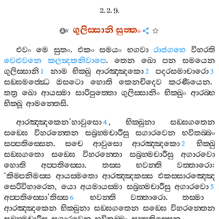
2. 2. 9.
ගුලිස‍්සානි
සුත‍්තං
එවං
මෙ
සුතං
.
එකං
සමයං
භගවා
රාජගහෙ
විහරති
වෙළුවනෙ
කලන්‍දකනිවාපෙ
.
තෙන
ඛො
පන
සමයෙන
ගුලිස‍්සානි
නාම
භික‍්ඛු
ආරඤ‍්ඤකො
පදරසමාචාරො
1
2
3
සඞ‍්ඝමජ‍්ඣෙ
ඔසටො
හොති
කෙනචිදෙව
කරණීයෙන
.
තත්‍ර
ඛො
ආයස‍්මා
සාරිපුත‍්තො
ගුලිස‍්සානිං
භික‍්ඛුං
ආරබ‍්භ
භික‍්ඛූ
ආමන‍්තෙසි
.
ආරඤ‍්ඤකෙන
’
හාවුසො
,
භික‍්ඛුනා
සඞ‍්ඝගතෙන
4
සඞ‍්ඝෙ
විහරන‍්තෙන
සබ්‍රහ‍්මචාරීසු
සගාරවෙන
භවිතබ‍්බං
සප‍්පතිස‍්සෙන
.
සචෙ
ආවුසො
ආරඤ‍්ඤකො
භික‍්ඛු
2
සඞ‍්ඝගතො
සඞ‍්ඝෙ
විහරන‍්තො
සබ්‍රහ‍්මචාරීසු
අගාරවො
හොති
අප‍්පතිස‍්සො
.
තස‍්ස
භවන‍්ති
වත‍්තාරො
:
‘
කිම‍්පනිමස‍්ස
ආයස‍්මතො
ආරඤ‍්ඤකස‍්ස
එකස‍්සාරඤ‍්ඤෙ
සෙරිවිහාරෙන
,
යො
අයමායස‍්මා
සබ්‍රහ‍්මචාරීසු
අගාරවො
5
අප‍්පතිස‍්සො
’
තිස‍්ස
භවන‍්ති
වත‍්තාරො
.
තස‍්මා
6
ආරඤ‍්ඤකෙන
භික‍්ඛුනා
සඞ‍්ඝගතෙන
සඞ‍්ඝෙ
විහරන‍්තෙන