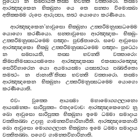
පුට‍්ඨො
න
සම‍්පායතී
’
තිස‍්ස
භවන‍්ති
වත‍්තාරො
.
තස‍්මා
ආරඤ‍්ඤකෙන
භික‍්ඛුනා
යෙ
තෙ
සන‍්තා
විමොක‍්ඛා
අතික‍්කම‍්ම
රූපෙ
ආරුප‍්පා
,
තත්‍ථ
යොගො
කරණීයො
.
ආරඤ‍්ඤකෙන
’
හාවුසො
භික‍්ඛුනා
උත‍්තරිමනුස‍්සධම‍්මෙ
යොගො
කරණීයො
.
සන‍්තාවුසො
ආරඤ‍්ඤකං
භික‍්ඛුං
උත‍්තරිමනුස‍්සධම‍්මෙ
පඤ‍්හං
පුච‍්ඡිතාරො
.
සචෙ
ආවුසො
ආරඤ‍්ඤකො
භික‍්ඛු
උත‍්තරිමනුස‍්සධම‍්මෙ
පඤ‍්හං
පුට‍්ඨො
න
සම‍්පායති
,
තස‍්ස
භවන‍්ති
වත‍්තාරො
:
කිම‍්පනිමස‍්සායස‍්මතො
ආරඤ‍්ඤකස‍්ස
එකස‍්සාරඤ‍්ඤෙ
සෙරිවිහාරෙන
යො
අයමායස‍්මා
යස‍්සත්‍ථාය
පබ‍්බජිතො
තමත්‍ථං
න
ජානාතී
’
තිස‍්ස
භවන‍්ති
වත‍්තාරො
.
තස‍්මා
ආරඤ‍්ඤකෙන
භික‍්ඛුනා
උත‍්තරිමනුස‍්සධම‍්මෙ
යොගො
කරණීයොති
.
එවං
වුත‍්තෙ
ආයස‍්මා
මහාමොග‍්ගල‍්ලානො
ආයස‍්මන‍්තං
සාරිපුත‍්තං
එතදවොච
:
ආරඤ‍්ඤකෙනෙව
නු
ඛො
ආවුසො
සාරිපුත‍්ත
භික‍්ඛුනා
ඉමෙ
ධම‍්මා
සමාදාය
වත‍්තිතබ‍්බා
උදාහු
ගාමන‍්තවිහාරිනාපීති
.
ආරඤ‍්ඤකෙනාපි
ඛො
ආවුසො
මොග‍්ගල‍්ලාන
භික‍්ඛුනා
ඉමෙ
ධම‍්මා
සමාදාය
වත‍්තිතබ‍්බා
.
පගෙව
ගාමන‍්තවිහාරිනාති
.