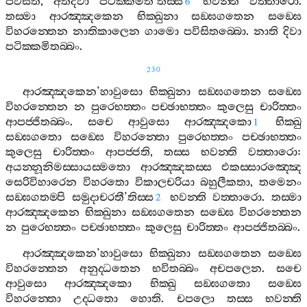
පවිසති
,
අතිදිවා
පටික‍්කමතී
’
තිස‍්ස
භවන‍්ති
වත‍්තාරො
.
6
තස‍්මා
ආරඤ‍්ඤකෙන
භික‍්ඛුනා
සඞ‍්ඝගතෙන
සඞ‍්ඝෙ
විහරන‍්තෙන
නාතිකාලෙන
ගාමො
පවිසිතබ‍්බො
.
නාති
දිවා
පටික‍්කමිතබ‍්බං
.
230
ආරඤ‍්ඤකෙන
’
හාවුසො
භික‍්ඛුනා
සඞ‍්ඝගතෙන
සඞ‍්ඝෙ
විහරන‍්තෙන
න
පුරෙභත‍්තං
පච‍්ඡාභත‍්තං
කුලෙසු
චාරිත‍්තං
ආපජ‍්ජිතබ‍්බං
.
සචෙ
ආවුසො
ආරඤ‍්ඤකො
භික‍්ඛු
1
සඞ‍්ඝගතො
සඞ‍්ඝෙ
විහරන‍්තො
පුරෙභත‍්තං
පච‍්ඡාභත‍්තං
කුලෙසු
චාරිත‍්තං
ආපජ‍්ජති
,
තස‍්ස
භවන‍්ති
වත‍්තාරො
:
අයන‍්නූනිමස‍්සායස‍්මතො
ආරඤ‍්ඤකස‍්ස
එකස‍්සාරඤ‍්ඤෙ
සෙරිවිහාරෙන
විහරතො
විකාලචරියා
බහුලීකතා
,
තමෙනං
සඞ‍්ඝගතම‍්පි
සමුදාචරතී
’
තිස‍්ස
භවන‍්ති
වත‍්තාරො
.
තස‍්මා
2
ආරඤ‍්ඤකෙන
භික‍්ඛුනා
සඞ‍්ඝගතෙන
සඞ‍්ඝෙ
විහරන‍්තෙන
න
පුරෙභත‍්තං
පච‍්ඡාභත‍්තං
කුලෙසු
චාරිත‍්තං
ආපජ‍්ජිතබ‍්බං
.
ආරඤ‍්ඤකෙන
’
හාවුසො
භික‍්ඛුනා
සඞ‍්ඝගතෙන
සඞ‍්ඝෙ
විහරන‍්තෙන
අනුද‍්ධතෙන
භවිතබ‍්බං
අචපලෙන
.
සචෙ
ආවුසො
ආරඤ‍්ඤකො
භික‍්ඛු
සඞ‍්ඝගතො
සඞ‍්ඝෙ
විහරන‍්තො
උද‍්ධතො
හොති
.
චපලො
තස‍්ස
භවන‍්ති