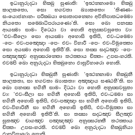
ඉධානුරුද‍්ධා
භික‍්ඛු
සුණාති
: ‘
ඉත්‍ථන‍්නාමො
භික‍්ඛු
කාලකතො
,
සො
භගවතා
බ්‍යාකතො
: ‘
තිණ‍්ණං
සංයොජනානං
පරික‍්ඛයා
සොතාපන‍්නො
අවිනිපාතධම‍්මො
නියතො
සම‍්බොධිපරායණො
’
ති
.
සො
ඛො
පනස‍්ස
ආයස‍්මා
සාමං
දිට‍්ඨො
වා
හොති
අනුස‍්සවසුතො
වා
:
‘
එවංසීලො
සො
ආයස‍්මා
අහොසි
ඉතිපි
,
එවංධම‍්මො
-
පෙ
-
එවංපඤ‍්ඤො
-
පෙ
-
එවං
විහාරී
-
පෙ
-
එවංවිමුත‍්තො
සො
අයස‍්මා
අහොසි
ඉතිපී
’
ති
.
සො
තස‍්ස
සද‍්ධඤ‍්ච
-
පෙ
-
පඤ‍්ඤඤ‍්ච
අනුස‍්සරන‍්තො
තථත‍්තාය
චිත‍්තං
උපසංහරති
.
එවම‍්පි
ඛො
අනුරුද‍්ධා
භික‍්ඛුනො
ඵාසුවිහාරො
හොති
.
ඉධානුරුද‍්ධා
භික‍්ඛුනී
සුණාති
: ‘
ඉත්‍ථන‍්නාමා
භික‍්ඛුනී
කාලකතා
,
සා
භගවතා
බ්‍යාකතා
:
අඤ‍්ඤාය
සණ‍්ඨහී
’
ති
.
සා
ඛො
පනස‍්ස
භගිනී
සාමං
දිට‍්ඨා
වා
හොති
අනුස‍්සවසුතා
වා
: ‘
එවංසීලා
සා
භගිනී
අහොසි
ඉතිපි
,
එවංධම‍්මා
සා
භගිනී
අහොසි
ඉතිපි
,
එවංපඤ‍්ඤා
සා
භගිනී
අහොසි
ඉතිපි
,
එවංවිහාරිනී
සා
භගිනී
අහොසි
ඉතිපි
,
එවංවිමුත‍්තා
සා
භගිනී
අහොසි
ඉතිපී
’
ති
.
සා
තස‍්සා
සද‍්ධඤ‍්ච
සීලඤ‍්ච
සුතඤ‍්ච
චාගඤ‍්ච
පඤ‍්ඤඤ‍්ච
අනුස‍්සරන‍්තී
තථත‍්තාය
චිත‍්තං
උපසංහරති
.
එවම‍්පි
ඛො
අනුරුද‍්ධා
භික‍්ඛුනියා
ඵාසුවිහාරො
හොති
.