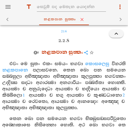
නළකපාන සුත‍්තං
216
2. 2 .8
නළකපාන
සුත‍්තං
එවං
මෙ
සුතං
එකං
සමයං
භගවා
කොසලෙසු
විහරති
නළකපානෙ
පලාසවනෙ
.
තෙන
ඛො
පන
සමයෙන
සම‍්බහුලා
අභිඤ‍්ඤාතා
අභිඤ‍්ඤාතා
කුලපුත‍්තා
භගවන‍්තං
උද‍්දිස‍්ස
සද‍්ධා
අගාරස‍්මා
අනගාරියං
පබ‍්බජිතා
හොන‍්ති
.
ආයස‍්මා
ච
අනුරුද‍්ධො
ආයස‍්මා
ච
භද‍්දියො
ආයස‍්මා
ච
කිම‍්බිලො
ආයස‍්මා
ච
භගු
ආයස‍්මා
ච
කුණ‍්ඩධානො
1
2
ආයස‍්මා
ච
රෙවතො
,
ආයස‍්මා
ච
ආනන්‍දො
:
අඤ‍්ඤෙ
ච
අභිඤ‍්ඤාතා
අභිඤ‍්ඤාතා
කුලපුත‍්තා
.
තෙන
ඛො
පන
සමයෙන
භගවා
භික‍්ඛුසඞ‍්ඝපරිවුතො
අබ‍්භොකාසෙ
නිසින‍්නො
හොති
.
අථ
ඛො
භගවා
තෙ