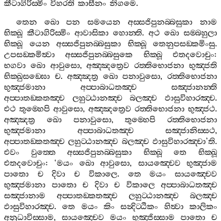
කීටාගිරිස‍්මිං
විහරති
කාසීනං
නිගමෙ
.
තෙන
ඛො
පන
සමයෙන
අස‍්සජිපුනබ‍්බසුකා
නාම
භික‍්ඛූ
කීටාගිරිස‍්මිං
ආවාසිකා
හොන‍්ති
.
අථ
ඛො
සම‍්බහුලා
භික‍්ඛූ
යෙන
අස‍්සජිපුනබ‍්බසුකා
භික‍්ඛූ
තෙනුපසඞ‍්කමිංසු
.
උපසඞ‍්කමිත්‍වා
අස‍්සජිපුනබ‍්බසුකෙ
භික‍්ඛූ
එතදවොචුං
:
භගවා
ඛො
ආවුසො
,
අඤ‍්ඤත්‍රෙව
රත‍්තිභොජනා
භුඤ‍්ජති
භික‍්ඛුසඞ‍්ඝො
ච
.
අඤ‍්ඤත්‍ර
ඛො
පනාවුසො
,
රත‍්තිභොජනා
භුඤ‍්ජමානා
අප‍්පාබාධතඤ‍්ච
සඤ‍්ජානන‍්ති
අප‍්පාතඞ‍්කතඤ‍්ච
ලහුට‍්ඨානඤ‍්ච
බලඤ‍්ච
ඵාසුවිහාරඤ‍්ච
.
එථ
තුම‍්හෙපි
ආවුසො
,
අඤ‍්ඤත්‍රෙව
රත‍්තිභොජනා
භුඤ‍්ජථ
.
අඤ‍්ඤත්‍ර
ඛො
පනාවුසො
,
තුම‍්හෙපි
රත‍්තිභොජනා
භුඤ‍්ජමානා
අප‍්පාබාධතඤ‍්ච
සඤ‍්ජානිස‍්සථ
,
අප‍්පාතඞ‍්කතඤ‍්ච
ලහුට‍්ඨානඤ‍්ච
බලඤ‍්ච
ඵාසුවිහාරඤ‍්චා
’
ති
.
එවං
වුත‍්තෙ
අස‍්සජිපුනබ‍්බසුකා
භික‍්ඛූ
තෙ
භික‍්ඛූ
එතදවොචුං
: ‘
මයං
ඛො
ආවුසො
,
සායඤ‍්චෙව
භුඤ‍්ජාම
පාතො
ච
දිවා
ච
විකාලෙ
.
තෙ
මයං
සායඤ‍්චෙව
භුඤ‍්ජමානා
පාතො
ච
දිවා
ච
විකාලෙ
අප‍්පාබාධතඤ‍්ච
සඤ‍්ජානාම
අප‍්පාතඞ‍්කතඤ‍්ච
ලහුට‍්ඨානඤ‍්ච
බලඤ‍්ච
ඵාසුවිහාරඤ‍්ච
.
තෙ
මයං
කිං
සන්‍දිට‍්ඨිකං
හිත්‍වා
කාලිකං
අනුධාවිස‍්සාම
,
සායඤ‍්චෙව
මයං
භුඤ‍්ජිස‍්සාම
පාතො
ච