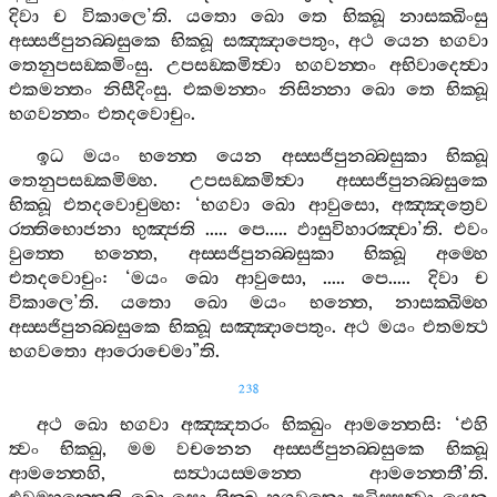
දිවා
ච
විකාලෙ
’
ති
.
යතො
ඛො
තෙ
භික‍්ඛූ
නාසක‍්ඛිංසු
අස‍්සජිපුනබ‍්බසුකෙ
භික‍්ඛූ
සඤ‍්ඤාපෙතුං
,
අථ
යෙන
භගවා
තෙනුපසඞ‍්කමිංසු
.
උපසඞ‍්කමිත්‍වා
භගවන‍්තං
අභිවාදෙත්‍වා
එකමන‍්තං
නිසීදිංසු
.
එකමන‍්තං
නිසින‍්නා
ඛො
තෙ
භික‍්ඛූ
භගවන‍්තං
එතදවොචුං
.
ඉධ
මයං
භන‍්තෙ
යෙන
අස‍්සජිපුනබ‍්බසුකා
භික‍්ඛූ
තෙනුපසඞ‍්කමිම‍්හ
.
උපසඞ‍්කමිත්‍වා
අස‍්සජිපුනබ‍්බසුකෙ
භික‍්ඛූ
එතදවොචුම‍්හ
: ‘
භගවා
ඛො
ආවුසො
,
අඤ‍්ඤත්‍රෙව
රත‍්තිභොජනා
භුඤ‍්ජති
.....
පෙ
.....
ඵාසුවිහාරඤ‍්චා
’
ති
.
එවං
වුත‍්තෙ
භන‍්තෙ
,
අස‍්සජිපුනබ‍්බසුකා
භික‍්ඛූ
අම‍්හෙ
එතදවොචුං
: ‘
මයං
ඛො
ආවුසො
, .....
පෙ
.....
දිවා
ච
විකාලෙ
’
ති
.
යතො
ඛො
මයං
භන‍්තෙ
,
නාසක‍්ඛිම‍්හ
අස‍්සජිපුනබ‍්බසුකෙ
භික‍්ඛූ
සඤ‍්ඤාපෙතුං
.
අථ
මයං
එතමත්‍ථ
භගවතො
ආරොචෙමා
”
ති
.
238
අථ
ඛො
භගවා
අඤ‍්ඤතරං
භික‍්ඛුං
ආමන‍්තෙසි
: ‘
එහි
ත්‍වං
භික‍්ඛු
,
මම
වචනෙන
අස‍්සජිපුනබ‍්බසුකෙ
භික‍්ඛූ
ආමන‍්තෙහි
,
සත්‍ථායස‍්මන‍්තෙ
ආමන‍්තෙතී
’
ති
.