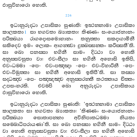
ඵාසුවිහාරො
හොති
.
226
ඉධානුරුද‍්ධා
උපාසිකා
සුණාති
:
ඉත්‍ථන‍්නාමා
උපාසිකා
කාලකතා
සා
භගවතා
බ්‍යාකතා
:
තිණ‍්ණං
සංයොජනානං
1
පරික‍්ඛයා
රාගදොසමොහානං
තනුත‍්තා
සකදාගාමිනී
සකිදෙව
ඉමං
ලොකං
ආගන‍්ත්‍වා
දුක‍්ඛස‍්සන‍්තං
කරිස‍්සතී
’
ති
.
සා
ඛො
පනස‍්සා
භගිනී
සාමං
දිට‍්ඨා
වා
හොති
අනුස‍්සවසුතා
වා
:
එවංසීලා
සා
භගිනී
අහොසි
ඉතිපි
,
එවංධම‍්මා
-
පෙ
-
එවංපඤ‍්ඤා
-
පෙ
-
එවංවිහාරිනී
-
පෙ
-
එවංවිමුත‍්තා
සා
භගිනී
අහොසි
ඉතිපී
’
ති
.
සා
තස‍්සා
සද‍්ධඤ‍්ච
-
පෙ
-
පඤ‍්ඤඤ‍්ච
අනුස‍්සරන‍්තී
තථත‍්තාය
චිත‍්තං
උපසංහරති
.
එවම‍්පි
ඛො
අනුරුද‍්ධා
උපාසිකාය
ඵාසුවිහාරො
හොති
.
ඉධානුරුද‍්ධා
උපාසිකා
සුණාති
: ‘
ඉත්‍ථන‍්නාමා
උපාසිකා
කාලකතා
සා
භගවතා
බ්‍යාකතා
: ‘
තිණ‍්ණං
සංයොජනානං
පරික‍්ඛයා
සොතාපන‍්නා
අවිනිපාතධම‍්මා
නියතා
සම‍්බොධිපරායණා
’
ති
.
සා
ඛො
පනස‍්සා
භගිනී
සාමං
දිට‍්ඨා
වා
හොති
අනුස‍්සවසුතා
වා
:
එවංසීලා
සා
භගිනී
අහොසි