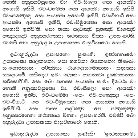
හොති
අනුස‍්සවසුතො
වා
: ‘
එවංසීලො
සො
ආයස‍්මා
අහොසි
ඉතිපි
.
එවංධම‍්මො
සො
ආයස‍්මා
අහොසි
ඉතිපි
.
එවංපඤ‍්ඤො
සො
ආයස‍්මා
අහොසි
ඉතිපි
,
එවංවිහාරී
සො
ආයස‍්මා
අහොසි
ඉතිපි
,
එවංවිමුත‍්තො
සො
ආයස‍්මා
අහොසි
ඉතිපී
’
ති
.
සො
තස‍්ස
සද‍්ධඤ‍්ච
සුතඤ‍්ච
චාගඤ‍්ච
පඤ‍්ඤඤ‍්ච
අනුස‍්සරන‍්තො
තථත‍්තාය
චිත‍්තං
උපසංහරති
.
එවම‍්පි
ඛො
අනුරුද‍්ධා
උපාසකස‍්ස
ඵාසුවිහාරො
හොති
.
ඉධානුරුද‍්ධා
උපාසකො
සුණාති
: ‘
ඉත්‍ථන‍්නාමො
උපාසකො
කාලකතො
,
සො
භගවතා
බ්‍යාකතො
:
තිණ‍්ණං
සංයොජනානං
පරික‍්ඛයා
රාගදොසමොහානං
තනුත‍්තා
සකදාගාමී
,
සකිදෙව
ඉමං
ලොකං
ආගන‍්ත්‍වා
දුක‍්ඛස‍්සන‍්තං
කරිස‍්සතී
’
ති
.
සො
ඛො
පනස‍්ස
ආයස‍්මා
සාමං
දිට‍්ඨො
වා
හොති
අනුස‍්සවසුතො
වා
.
එවංසීලො
සො
ආයස‍්මා
අහොසි
ඉතිපි
,
එවංධම‍්මො
-
පෙ
-
එවංපඤ‍්ඤො
-
පෙ
-
එවංවිහාරී
-
පෙ
-
එවංවිමුත‍්තො
සො
ආයස‍්මා
අහොසි
ඉතිපී
’
ති
.
සො
තස‍්ස
සද‍්ධඤ‍්ච
-
පෙ
-
පඤ‍්ඤඤ‍්ච
අනුස‍්සරන‍්තො
තථත‍්තාය
චිත‍්තං
උපසංහරති
.
එවම‍්පි
ඛො
අනුරුද‍්ධා
උපාසකස‍්ස
ඵාසුවිහාරො
හොති
.
ඉධානුරුද‍්ධා
උපාසකො
සුණාති
: ‘
ඉත්‍ථන‍්නාමො