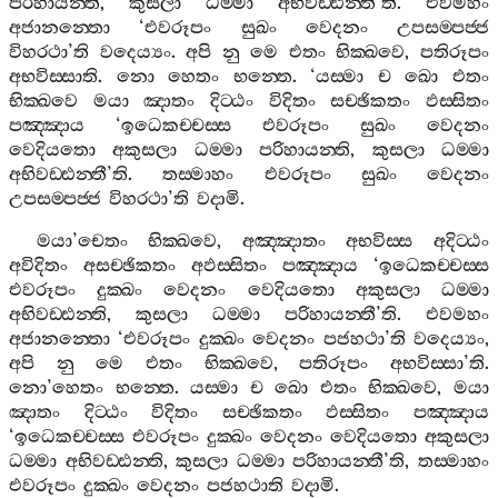
පරිහායන‍්ති
,
කුසලා
ධම‍්මා
අභිවඩ‍්ඪන‍්තී
’
ති
.
එවමහං
අජානන‍්තො
‘
එවරූපං
සුඛං
වෙදනං
උපසම‍්පජ‍්ජ
විහරථා
’
ති
වදෙය්‍යං
.
අපි
නු
මෙ
එතං
භික‍්ඛවෙ
,
පතිරූපං
අභවිස‍්සාති
.
නො
හෙතං
භන‍්තෙ
. ‘
යස‍්මා
ච
ඛො
එතං
භික‍්ඛවෙ
මයා
ඤාතං
දිට‍්ඨං
විදිතං
සච‍්ඡිකතං
ඵස‍්සිතං
පඤ‍්ඤාය
‘
ඉධෙකච‍්චස‍්ස
එවරූපං
සුඛං
වෙදනං
වෙදියතො
අකුසලා
ධම‍්මා
පරිහායන‍්ති
,
කුසලා
ධම‍්මා
අභිවඩ‍්ඪන‍්තී
’
ති
.
තස‍්මාහං
එවරූපං
සුඛං
වෙදනං
උපසම‍්පජ‍්ජ
විහරථා
’
ති
වදාමි
.
මයා
’
චෙතං
භික‍්ඛවෙ
,
අඤ‍්ඤාතං
අභවිස‍්ස
අදිට‍්ඨං
අවිදිතං
අසච‍්ඡිකතං
අඵස‍්සිතං
පඤ‍්ඤාය
‘
ඉධෙකච‍්චස‍්ස
එවරූපං
දුක‍්ඛං
වෙදනං
වෙදියතො
අකුසලා
ධම‍්මා
අභිවඩ‍්ඪන‍්ති
,
කුසලා
ධම‍්මා
පරිහායන‍්තී
’
ති
.
එවමහං
අජානන‍්තො
‘
එවරූපං
දුක‍්ඛං
වෙදනං
පජහථා
’
ති
වදෙය්‍යං
,
අපි
නු
මෙ
එතං
භික‍්ඛවෙ
,
පතිරූපං
අභවිස‍්සා
’
ති
.
නො
’
හෙතං
භන‍්තෙ
.
යස‍්මා
ච
ඛො
එතං
භික‍්ඛවෙ
,
මයා
ඤාතං
දිට‍්ඨං
විදිතං
සච‍්ඡිකතං
ඵස‍්සිතං
පඤ‍්ඤාය
‘
ඉධෙකච‍්චස‍්ස
එවරූපං
දුක‍්ඛං
වෙදනං
වෙදියතො
අකුසලා
ධම‍්මා
අභිවඩ‍්ඪන‍්ති
,
කුසලා
ධම‍්මා
පරිහායන‍්තී
’
ති
,
තස‍්මාහං
එවරූපං
දුක‍්ඛං
වෙදනං
පජහථාති
වදාමි
.