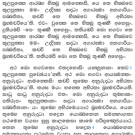
කුලපුත‍්තෙ
ආරබ‍්භ
භික‍්ඛූ
ආමන‍්තෙසි
,
යෙ
තෙ
භික‍්ඛවෙ
කුලපුත‍්තා
මමං
උද‍්දිස‍්ස
සද‍්ධා
අගාරස‍්මා
අනගාරියං
පබ‍්බජිතා
,
කච‍්චි
තෙ
භික‍්ඛවෙ
භික‍්ඛූ
අභිරතා
බ්‍රහ‍්මචරියෙ
’
ති
.
එවං
වුත‍්තෙ
තෙ
භික‍්ඛූ
තුණ‍්හී
අහෙසුං
.
දුතියම‍්පි
-
පෙ
-
තුණ‍්හී
අහෙසුං
.
තතියම‍්පි
ඛො
භගවා
තෙ
කුලපුත‍්තෙ
ආරබ‍්භ
භික‍්ඛූ
ආමන‍්තෙසි
,
යෙ
තෙ
භික‍්ඛවෙ
කුලපුත‍්තා
මමං
උද‍්දිස‍්ස
සද‍්ධා
අගාරස‍්මා
අනගාරියං
පබ‍්බජිතා
,
කච‍්චි
තෙ
භික‍්ඛවෙ
භික‍්ඛූ
අභිරතා
බ්‍රහ‍්මචරියෙ
’
ති
.
තතියම‍්පි
ඛො
තෙ
භික‍්ඛූ
තුණ‍්හී
අහෙසුං
.
අථ
ඛො
භගවතො
එතදහොසි
:
යන‍්නූනාහං
තෙව
3
කුලපුත‍්තෙ
පුච‍්ඡෙය්‍ය
’
න‍්ති
.
අථ
ඛො
භගවා
ආයස‍්මන‍්තං
අනුරුද‍්ධං
ආමන‍්තෙසි
:
කච‍්චි
තුම‍්හෙ
අනුරුද‍්ධා
අභිරතා
බ්‍රහ‍්මචරියෙ
’
ති
.
තග‍්ඝ
මයං
භන‍්තෙ
අභිරතා
බ්‍රහ‍්මචරියෙති
.
සාධු
සාධු
අනුරුද‍්ධා
එතං
ඛො
අනුරුද‍්ධා
තුම‍්හාකං
පතිරූපං
කුලපුත‍්තානං
සද‍්ධා
අගාරස‍්මා
අනගාරියං
පබ‍්බජිතානං
යං
තුම‍්හෙ
අභිරමෙය්‍යාථ
බ්‍රහ‍්මචරියෙ
.
යෙන
තුම‍්හෙ
අනුරුද‍්ධා
භද්‍රෙන
යොබ‍්බනෙන
සමන‍්නාගතා
පඨමෙන
වයසා
සුසු
කාලකෙසා
කාමෙ
පරිභුඤ‍්ජෙය්‍යාථ
.
තෙන
තුම‍්හෙ
අනුරුද‍්ධා
භද්‍රෙන
යොබ‍්බනෙන
4
සමන‍්නාගතා
පඨමෙන
වයසා
සුසු
කාලකෙසා
අගාරස‍්මා