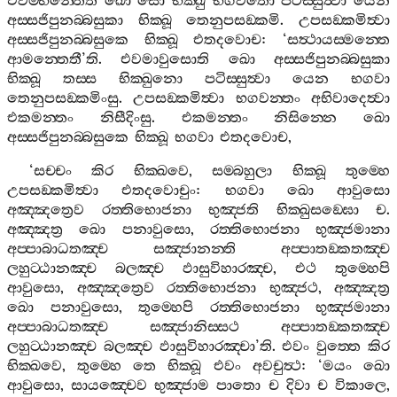
එවම‍්භන‍්තෙති
ඛො
සො
භික‍්ඛු
භගවතො
පටිස‍්සුත්‍වා
යෙන
අස‍්සජිපුනබ‍්බසුකා
භික‍්ඛූ
තෙනුපසඞ‍්කමි
.
උපසඞ‍්කමිත්‍වා
අස‍්සජිපුනබ‍්බසුකෙ
භික‍්ඛූ
එතදවොච
: ‘
සත්‍ථායස‍්මන‍්තෙ
ආමන‍්තෙතී
’
ති
.
එවමාවුසොති
ඛො
අස‍්සජිපුනබ‍්බසුකා
භික‍්ඛූ
තස‍්ස
භික‍්ඛුනො
පටිස‍්සුත්‍වා
යෙන
භගවා
තෙනුපසඞ‍්කමිංසු
.
උපසඞ‍්කමිත්‍වා
භගවන‍්තං
අභිවාදෙත්‍වා
එකමන‍්තං
නිසීදිංසු
.
එකමන‍්තං
නිසින‍්නෙ
ඛො
අස‍්සජිපුනබ‍්බසුකෙ
භික‍්ඛූ
භගවා
එතදවොච
,
‘
සච‍්චං
කිර
භික‍්ඛවෙ
,
සම‍්බහුලා
භික‍්ඛූ
තුම‍්හෙ
උපසඞ‍්කමිත්‍වා
එතදවොචුං
:
භගවා
ඛො
ආවුසො
අඤ‍්ඤත්‍රෙව
රත‍්තිභොජනා
භුඤ‍්ජති
භික‍්ඛුසඞ‍්ඝො
ච
.
අඤ‍්ඤත්‍ර
ඛො
පනාවුසො
,
රත‍්තිභොජනා
භුඤ‍්ජමානා
අප‍්පාබාධතඤ‍්ච
සඤ‍්ජානන‍්ති
අප‍්පාතඞ‍්කතඤ‍්ච
ලහුට‍්ඨානඤ‍්ච
බලඤ‍්ච
ඵාසුවිහාරඤ‍්ච
,
එථ
තුම‍්හෙපි
ආවුසො
,
අඤ‍්ඤත්‍රෙව
රත‍්තිභොජනා
භුඤ‍්ජථ
,
අඤ‍්ඤත්‍ර
ඛො
පනාවුසො
,
තුම‍්හෙපි
රත‍්තිභොජනා
භුඤ‍්ජමානා
අප‍්පාබාධතඤ‍්ච
සඤ‍්ජානිස‍්සථ
අප‍්පාතඞ‍්කතඤ‍්ච
ලහුට‍්ඨානඤ‍්ච
බලඤ‍්ච
ඵාසුවිහාරඤ‍්චා
’
ති
.
එවං
වුත‍්තෙ
කිර
භික‍්ඛවෙ
,
තුම‍්හෙ
තෙ
භික‍්ඛූ
එවං
අවචුත්‍ථ
: ‘
මයං
ඛො
ආවුසො
,
සායඤ‍්චෙව
භුඤ‍්ජාම
පාතො
ච
දිවා
ච
විකාලෙ
,