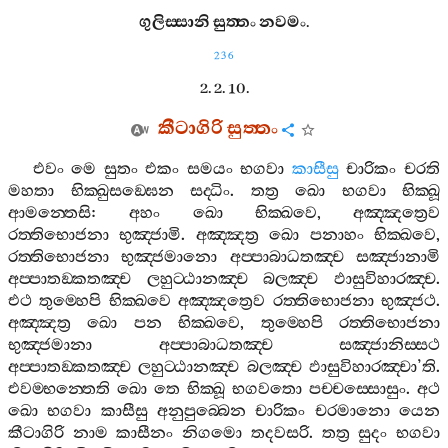
ගුලිස‍්සානි
සුත‍්තං
නවමං
.
236
2. 2. 10.
කීටාගිරි
සුත‍්තං
එවං
මෙ
සුතං
එකං
සමයං
භගවා
කාසීසු
චාරිකං
චරති
මහතා
භික‍්ඛුසඞ‍්ඝෙන
සද‍්ධිං
.
තත්‍ර
ඛො
භගවා
භික‍්ඛූ
ආමන‍්තෙසි
:
අහං
ඛො
භික‍්ඛවෙ
,
අඤ‍්ඤත්‍රෙව
රත‍්තිභොජනා
භුඤ‍්ජාමි
.
අඤ‍්ඤත්‍ර
ඛො
පනාහං
භික‍්ඛවෙ
,
රත‍්තිභොජනා
භුඤ‍්ජමානො
අප‍්පාබාධතඤ‍්ච
සඤ‍්ජානාමි
අප‍්පාතඞ‍්කතඤ‍්ච
ලහුට‍්ඨානඤ‍්ච
බලඤ‍්ච
ඵාසුවිහාරඤ‍්ච
.
එථ
තුම‍්හෙපි
භික‍්ඛවෙ
අඤ‍්ඤත්‍රෙව
රත‍්තිභොජනා
භුඤ‍්ජථ
.
අඤ‍්ඤත්‍ර
ඛො
පන
භික‍්ඛවෙ
,
තුම‍්හෙපි
රත‍්තිභොජනා
භුඤ‍්ජමානා
අප‍්පාබාධතඤ‍්ච
සඤ‍්ජානිස‍්සථ
අප‍්පාතඞ‍්කතඤ‍්ච
ලහුට‍්ඨානඤ‍්ච
බලඤ‍්ච
ඵාසුවිහාරඤ‍්චා
’
ති
.
එවම‍්භන‍්තෙති
ඛො
තෙ
භික‍්ඛූ
භගවතො
පච‍්චස‍්සොසුං
.
අථ
ඛො
භගවා
කාසීසු
අනුපුබ‍්බෙන
චාරිකං
චරමානො
යෙන
කීටාගිරි
නාම
කාසීනං
නිගමො
තදවසරි
.
තත්‍ර
සුදං
භගවා