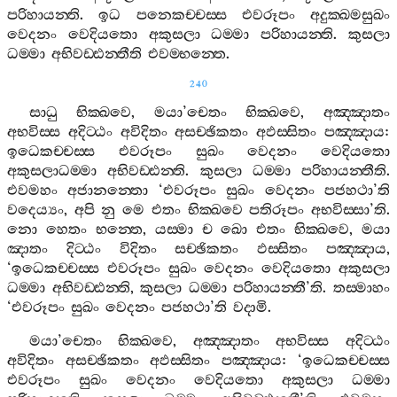
පරිහායන‍්ති
.
ඉධ
පනෙකච‍්චස‍්ස
එවරූපං
අදුක‍්ඛමසුඛං
වෙදනං
වෙදියතො
අකුසලා
ධම‍්මා
පරිහායන‍්ති
.
කුසලා
ධම‍්මා
අභිවඩ‍්ඪන‍්තීති
එවම‍්භන‍්තෙ
.
240
සාධු
භික‍්ඛවෙ
,
මයා
’
චෙතං
භික‍්ඛවෙ
,
අඤ‍්ඤාතං
අභවිස‍්ස
අදිට‍්ඨං
අවිදිතං
අසච‍්ඡිකතං
අඵස‍්සිතං
පඤ‍්ඤාය
:
ඉධෙකච‍්චස‍්ස
එවරූපං
සුඛං
වෙදනං
වෙදියතො
අකුසලාධම‍්මා
අභිවඩ‍්ඪන‍්ති
.
කුසලා
ධම‍්මා
පරිහායන‍්තීති
.
එවමහං
අජානන‍්තො
‘
එවරූපං
සුඛං
වෙදනං
පජහථා
’
ති
වදෙය්‍යං
,
අපි
නු
මෙ
එතං
භික‍්ඛවෙ
පතිරූපං
අභවිස‍්සා
’
ති
.
නො
හෙතං
භන‍්තෙ
,
යස‍්මා
ච
ඛො
එතං
භික‍්ඛවෙ
,
මයා
ඤාතං
දිට‍්ඨං
විදිතං
සච‍්ඡිකතං
ඵස‍්සිතං
පඤ‍්ඤාය
,
‘
ඉධෙකච‍්චස‍්ස
එවරූපං
සුඛං
වෙදනං
වෙදියතො
අකුසලා
ධම‍්මා
අභිවඩ‍්ඪන‍්ති
,
කුසලා
ධම‍්මා
පරිහායන‍්තී
’
ති
.
තස‍්මාහං
‘
එවරූපං
සුඛං
වෙදනං
පජහථා
’
ති
වදාමි
.
මයා
’
චෙතං
භික‍්ඛවෙ
,
අඤ‍්ඤාතං
අභවිස‍්ස
අදිට‍්ඨං
අවිදිතං
අසච‍්ඡිකතං
අඵස‍්සිතං
පඤ‍්ඤාය
: ‘
ඉධෙකච‍්චස‍්ස
එවරූපං
සුඛං
වෙදනං
වෙදියතො
අකුසලා
ධම‍්මා