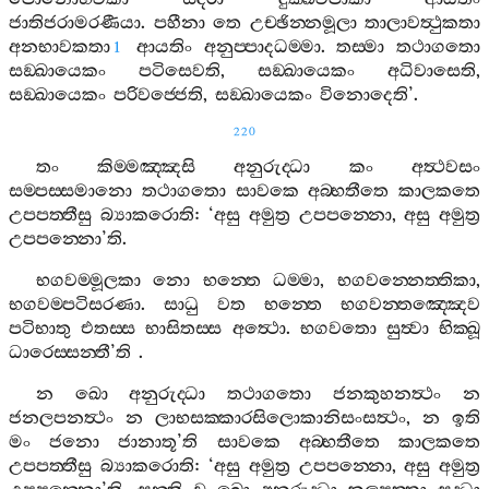
ජාතිජරාමරණීයා
.
පහීනා
තෙ
උච‍්ඡින‍්නමූලා
තාලාවත්‍ථුකතා
අනභාවකතා
ආයතිං
අනුප‍්පාදධම‍්මා
.
තස‍්මා
තථාගතො
1
සඞ‍්ඛායෙකං
පටිසෙවති
,
සඞ‍්ඛායෙකං
අධිවාසෙති
,
සඞ‍්ඛායෙකං
පරිවජ‍්ජෙති
,
සඞ‍්ඛායෙකං
විනොදෙති
’.
220
තං
කිම‍්මඤ‍්ඤසි
අනුරුද‍්ධා
කං
අත්‍ථවසං
සම‍්පස‍්සමානො
තථාගතො
සාවකෙ
අබ‍්භතීතෙ
කාලකතෙ
උපපත‍්තීසු
බ්‍යාකරොති
: ‘
අසු
අමුත්‍ර
උපපන‍්නො
,
අසු
අමුත්‍ර
උපපන‍්නො
’
ති
.
භගවම‍්මූලකා
නො
භන‍්තෙ
ධම‍්මා
,
භගවන‍්නෙත‍්තිකා
,
භගවම‍්පටිසරණා
.
සාධු
වත
භන‍්තෙ
භගවන‍්තඤ‍්ඤෙව
පටිභාතු
එතස‍්ස
භාසිතස‍්ස
අත්‍ථො
.
භගවතො
සුත්‍වා
භික‍්ඛූ
ධාරෙස‍්සන‍්තී
’
ති
.
න
ඛො
අනුරුද‍්ධා
තථාගතො
ජනකුහනත්‍ථං
න
ජනලපනත්‍ථං
න
ලාභසක‍්කාරසිලොකානිසංසත්‍ථං
,
න
ඉති
මං
ජනො
ජානාතූ
’
ති
සාවකෙ
අබ‍්භතීතෙ
කාලකතෙ
උපපත‍්තීසු
බ්‍යාකරොති
: ‘
අසු
අමුත්‍ර
උපපන‍්නො
,
අසු
අමුත්‍ර