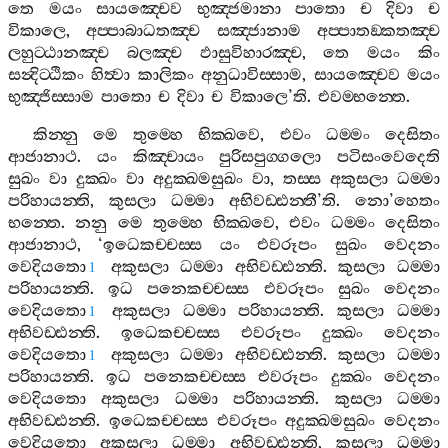
තෙ
මයං
සායඤ‍්චෙව
භුඤ‍්ජමානා
පාතො
ච
දිවා
ච
විකාලෙ
,
අප‍්පාබාධතඤ‍්ච
සඤ‍්ජානාම
අප‍්පාතඞ‍්කතඤ‍්ච
ලහුට‍්ඨානඤ‍්ච
බලඤ‍්ච
ඵාසුවිහාරඤ‍්ච
,
තෙ
මයං
කිං
සන්‍දිට‍්ඨිකං
හිත්‍වා
කාලිකං
අනුධාවිස‍්සාම
,
සායඤ‍්චෙව
මයං
භුඤ‍්ජිස‍්සාම
පාතො
ච
දිවා
ච
විකාලෙ
’
ති
.
එවම‍්භන‍්තෙ
.
කින‍්නු
මෙ
තුම‍්හෙ
භික‍්ඛවෙ
,
එවං
ධම‍්මං
දෙසිතං
ආජානාථ
.
යං
කිඤ‍්චායං
පුරිසපුග‍්ගලො
පටිසංවෙදෙති
සුඛං
වා
දුක‍්ඛං
වා
අදුක‍්ඛමසුඛං
වා
,
තස‍්ස
අකුසලා
ධම‍්මා
පරිහායන‍්ති
,
කුසලා
ධම‍්මා
අභිවඩ‍්ඪන‍්තී
’
ති
.
නො
’
හෙතං
භන‍්තෙ
.
නනු
මෙ
තුම‍්හෙ
භික‍්ඛවෙ
,
එවං
ධම‍්මං
දෙසිතං
ආජානාථ
, ‘
ඉධෙකච‍්චස‍්ස
යං
එවරූපං
සුඛං
වෙදනං
වෙදියතො
අකුසලා
ධම‍්මා
අභිවඩ‍්ඪන‍්ති
.
කුසලා
ධම‍්මා
1
පරිහායන‍්ති
.
ඉධ
පනෙකච‍්චස‍්ස
එවරූපං
සුඛං
වෙදනං
වෙදියතො
අකුසලා
ධම‍්මා
පරිහායන‍්ති
.
කුසලා
ධම‍්මා
1
අභිවඩ‍්ඪන‍්ති
.
ඉධෙකච‍්චස‍්ස
එවරූපං
දුක‍්ඛං
වෙදනං
වෙදියතො
අකුසලා
ධම‍්මා
අභිවඩ‍්ඪන‍්ති
.
කුසලා
ධම‍්මා
1
පරිහායන‍්ති
.
ඉධ
පනෙකච‍්චස‍්ස
එවරූපං
දුක‍්ඛං
වෙදනං
වෙදියතො
අකුසලා
ධම‍්මා
පරිහායන‍්ති
.
කුසලා
ධම‍්මා
අභිවඩ‍්ඪන‍්ති
.
ඉධෙකච‍්චස‍්ස
එවරූපං
අදුක‍්ඛමසුඛං
වෙදනං
වෙදියතො
අකුසලා
ධම‍්මා
අභිවඩ‍්ඪන‍්ති
,
කුසලා
ධම‍්මා