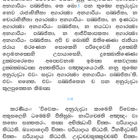
අනගාරියං
පබ‍්බජිතා
.
තෙ
ඛො
පන
තුම‍්හෙ
අනුරුද‍්ධා
5
නෙව
රාජාභිනීතා
අගාරස‍්මා
අනගාරියං
පබ‍්බජිතා
,
න
චොරාභිනීතා
අගාරස‍්මා
අනගාරියං
පබ‍්බජිතා
,
න
ඉණට‍්ටා
අගාරස‍්මා
අනගාරියං
පබ‍්බජිතා
,
න
භයට‍්ටා
අගාරස‍්මා
අනගාරියං
පබ‍්බජිතා
,
න
ආජීවිකාපකතා
අගාරස‍්මා
අනගාරියං
පබ‍්බජිතා
.
අපි
ච
ඛොම‍්හි
ඔතිණ‍්ණො
ජාතියා
ජරාය
මරණෙන
සොකෙහි
පරිදෙවෙහි
දුක‍්ඛෙහි
දොමනස‍්සෙහි
උපායාසෙහි
,
දුක‍්ඛොතිණ‍්ණො
දුක‍්ඛපරෙතො
අප‍්පෙවනාම
ඉමස‍්ස
කෙවලස‍්ස
දුක‍්ඛක‍්ඛන්‍ධස‍්ස
අන‍්තකිරියා
පඤ‍්ඤායෙථාති
.
නනු
තුම‍්හෙ
අනුරුද‍්ධා
එවං
සද‍්ධා
අගාරස‍්මා
අනගාරියං
පබ‍්බජිතා
’
ති
.
එවං
භන‍්තෙ
.
එවං
පබ‍්බජිතෙන
ච
පන
අනුරුද‍්ධා
කුලපුත‍්තෙන
කිමස‍්ස
218
කරණීයං
: ‘
විවෙකං
අනුරුද‍්ධා
කාමෙහි
විවෙකං
අකුසලෙහි
ධම‍්මෙහි
පීතිසුඛං
නාධිගච‍්ඡති
අඤ‍්ඤං
වා
තතො
සන‍්තතරං
.
තස‍්ස
අභිජ‍්ඣාපි
චිත‍්තං
පරියාදාය
තිට‍්ඨති
.
බ්‍යාපාදොපි
චිත‍්තං
පරියාදාය
තිට‍්ඨති
.
ථීනමිද‍්ධම‍්පි
චිත‍්තං
පරියාදාය
තිට‍්ඨති
.
උද‍්ධච‍්චකුක‍්කුච‍්චම‍්පි
චිත‍්තං