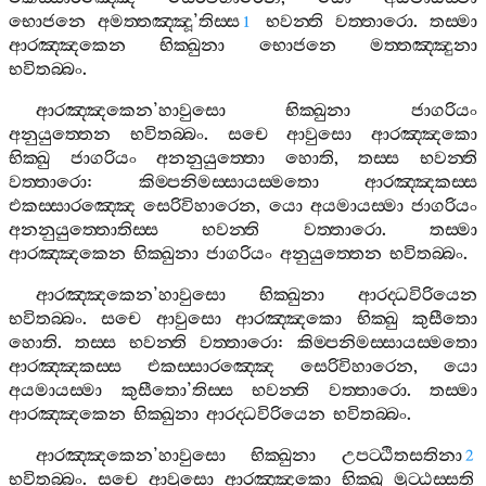
භොජනෙ
අමත‍්තඤ‍්ඤූ
’
තිස‍්ස
භවන‍්ති
වත‍්තාරො
.
තස‍්මා
1
ආරඤ‍්ඤකෙන
භික‍්ඛුනා
භොජනෙ
මත‍්තඤ‍්ඤුනා
භවිතබ‍්බං
.
ආරඤ‍්ඤකෙන
’
හාවුසො
භික‍්ඛුනා
ජාගරියං
අනුයුත‍්තෙන
භවිතබ‍්බං
.
සචෙ
ආවුසො
ආරඤ‍්ඤකො
භික‍්ඛු
ජාගරියං
අනනුයුත‍්තො
හොති
,
තස‍්ස
භවන‍්ති
වත‍්තාරො
:
කිම‍්පනිමස‍්සායස‍්මතො
ආරඤ‍්ඤකස‍්ස
එකස‍්සාරඤ‍්ඤෙ
සෙරිවිහාරෙන
,
යො
අයමායස‍්මා
ජාගරියං
අනනුයුත‍්තොතිස‍්ස
භවන‍්ති
වත‍්තාරො
.
තස‍්මා
ආරඤ‍්ඤකෙන
භික‍්ඛුනා
ජාගරියං
අනුයුත‍්තෙන
භවිතබ‍්බං
.
ආරඤ‍්ඤකෙන
’
හාවුසො
භික‍්ඛුනා
ආරද‍්ධවිරියෙන
භවිතබ‍්බං
.
සචෙ
ආවුසො
ආරඤ‍්ඤකො
භික‍්ඛු
කුසීතො
හොති
.
තස‍්ස
භවන‍්ති
වත‍්තාරො
:
කිම‍්පනිමස‍්සායස‍්මතො
ආරඤ‍්ඤකස‍්ස
එකස‍්සාරඤ‍්ඤෙ
සෙරිවිහාරෙන
,
යො
අයමායස‍්මා
කුසීතො
’
තිස‍්ස
භවන‍්ති
වත‍්තාරො
.
තස‍්මා
ආරඤ‍්ඤකෙන
භික‍්ඛුනා
ආරද‍්ධවිරියෙන
භවිතබ‍්බං
.
ආරඤ‍්ඤකෙන
’
හාවුසො
භික‍්ඛුනා
උපට‍්ඨිතසතිනා
2
භවිතබ‍්බං
.
සචෙ
ආවුසො
ආරඤ‍්ඤකො
භික‍්ඛු
මුට‍්ඨස‍්සති