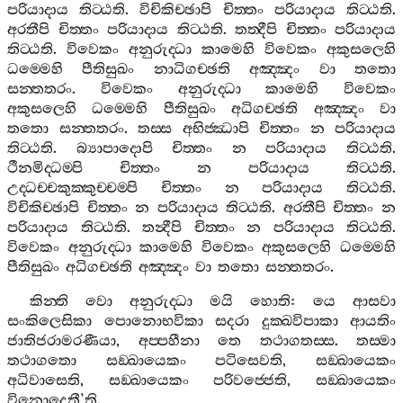
පරියාදාය
තිට‍්ඨති
.
විචිකිච‍්ඡාපි
චිත‍්තං
පරියාදාය
තිට‍්ඨති
.
අරතීපි
චිත‍්තං
පරියාදාය
තිට‍්ඨති
.
තත‍්දීපි
චිත‍්තං
පරියාදාය
තිට‍්ඨති
.
විවෙකං
අනුරුද‍්ධා
කාමෙහි
විවෙකං
අකුසලෙහි
ධම‍්මෙහි
පීතිසුඛං
නාධිගච‍්ඡති
අඤ‍්ඤං
වා
තතො
සන‍්තතරං
.
විවෙකං
අනුරුද‍්ධා
කාමෙහි
විවෙකං
අකුසලෙහි
ධම‍්මෙහි
පීතිසුඛං
අධිගච‍්ඡති
අඤ‍්ඤං
වා
තතො
සන‍්තතරං
.
තස‍්ස
අභිජ‍්ඣාපි
චිත‍්තං
න
පරියාදාය
තිට‍්ඨති
.
බ්‍යාපාදොපි
චිත‍්තං
න
පරියාදාය
තිට‍්ඨති
.
ථීනමිද‍්ධම‍්පි
චිත‍්තං
න
පරියාදාය
තිට‍්ඨති
.
උද‍්ධච‍්චකුක‍්කුච‍්චම‍්පි
චිත‍්තං
න
පරියාදාය
තිට‍්ඨති
.
විචිකිච‍්ඡාපි
චිත‍්තං
න
පරියාදාය
තිට‍්ඨති
.
අරතීපි
චිත‍්තං
න
පරියාදාය
තිට‍්ඨති
.
තන්‍දීපි
චිත‍්තං
න
පරියාදාය
තිට‍්ඨති
.
විවෙකං
අනුරුද‍්ධා
කාමෙහි
විවෙකං
අකුසලෙහි
ධම‍්මෙහි
පීතිසුඛං
අධිගච‍්ඡති
අඤ‍්ඤං
වා
තතො
සන‍්තතරං
.
කින‍්ති
වො
අනුරුද‍්ධා
මයි
හොති
:
යෙ
ආසවා
සංකිලෙසිකා
පොනොභවිකා
සදරා
දුක‍්ඛවිපාකා
ආයතිං
ජාතිජරාමරණීයා
,
අප‍්පහීනා
තෙ
තථාගතස‍්ස
.
තස‍්මා
තථාගතො
සඞ‍්ඛායෙකං
පටිසෙවති
,
සඞ‍්ඛායෙකං
අධිවාසෙති
,
සඞ‍්ඛායෙකං
පරිවජ‍්ජෙති
,
සඞ‍්ඛායෙකං
විනොදෙතී
’
ති
.