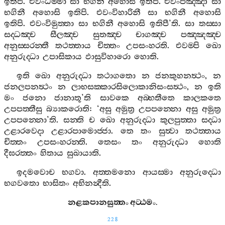
ඉතිපි
.
එවංධම‍්මා
සා
භගිනී
අහොසි
ඉතිපි
.
එවංපඤ‍්ඤා
සා
භගිනී
අහොසි
ඉතිපි
.
එවංවිහාරිනී
සා
භගිනී
අහොසි
ඉතිපි
.
එවංවිමුත‍්තා
සා
භගිනී
අහොසි
ඉතිපී
’
ති
.
සා
තස‍්සා
සද‍්ධඤ‍්ච
සීලඤ‍්ච
සුතඤ‍්ච
චාගඤ‍්ච
පඤ‍්ඤඤ‍්ච
අනුස‍්සරන‍්තී
තථත‍්තාය
චිත‍්තං
උපසංහරති
.
එවම‍්පි
ඛො
අනුරුද‍්ධා
උපාසිකාය
ඵාසුවිහාරො
හොති
.
ඉති
ඛො
අනුරුද‍්ධා
තථාගතො
න
ජනකුහනත්‍ථං
,
න
ජනලපනත්‍ථං
න
ලාභසක‍්කාරසිලොකානිසංසත්‍ථං
,
න
ඉති
මං
ජනො
ජානාතූ
’
ති
සාවකෙ
අබ‍්භතීතෙ
කාලකතෙ
උපපත‍්තීසු
බ්‍යාකරොති
: ‘
අසු
අමුත්‍ර
උපපන‍්නො
අසු
අමුත්‍ර
උපපන‍්නො
’
ති
.
සන‍්ති
ච
ඛො
අනුරුද‍්ධා
කුලපුත‍්තා
සද‍්ධා
උළාරවෙදා
උළාරපාමොජ‍්ජා
.
තෙ
තං
සුත්‍වා
තථත‍්තාය
චිත‍්තං
උපසංහරන‍්ති
.
තෙසං
තං
අනුරුද‍්ධා
හොති
දීඝරත‍්තං
හිතාය
සුඛායාති
.
ඉදමවොච
භගවා
.
අත‍්තමනො
ආයස‍්මා
අනුරුද‍්ධො
භගවතො
භාසිතං
අභිනන්‍දීති
.
නළකපානසුත‍්තං
අට‍්ඨමං
.
228