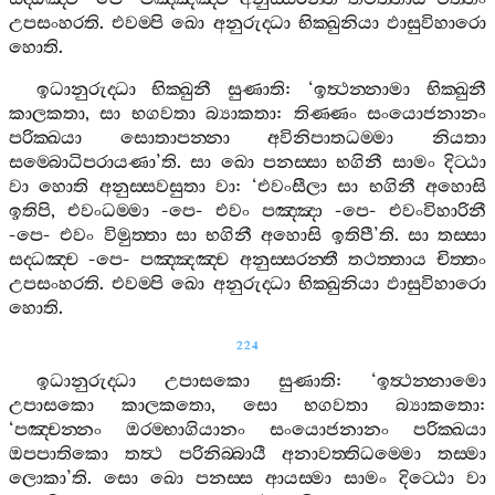
උපසංහරති
.
එවම‍්පි
ඛො
අනුරුද‍්ධා
භික‍්ඛුනියා
ඵාසුවිහාරො
හොති
.
ඉධානුරුද‍්ධා
භික‍්ඛුනී
සුණාති
: ‘
ඉත්‍ථන‍්නාමා
භික‍්ඛුනී
කාලකතා
,
සා
භගවතා
බ්‍යාකතා
:
තිණ‍්ණං
සංයොජනානං
පරික‍්ඛයා
සොතාපන‍්නා
අවිනිපාතධම‍්මා
නියතා
සම‍්බොධිපරායණා
’
ති
.
සා
ඛො
පනස‍්සා
භගිනී
සාමං
දිට‍්ඨා
වා
හොති
අනුස‍්සවසුතා
වා
: ‘
එවංසීලා
සා
භගිනී
අහොසි
ඉතිපි
,
එවංධම‍්මා
-
පෙ
-
එවං
පඤ‍්ඤා
-
පෙ
-
එවංවිහාරිනී
-
පෙ
-
එවං
විමුත‍්තා
සා
භගිනී
අහොසි
ඉතිපී
’
ති
.
සා
තස‍්සා
සද‍්ධඤ‍්ච
-
පෙ
-
පඤ‍්ඤඤ‍්ච
අනුස‍්සරන‍්තී
තථත‍්තාය
චිත‍්තං
උපසංහරති
.
එවම‍්පි
ඛො
අනුරුද‍්ධා
භික‍්ඛුනියා
ඵාසුවිහාරො
හොති
.
224
ඉධානුරුද‍්ධා
උපාසකො
සුණාති
: ‘
ඉත්‍ථන‍්නාමො
උපාසකො
කාලකතො
,
සො
භගවතා
බ්‍යාකතො
:
‘
පඤ‍්චන‍්නං
ඔරම‍්භාගියානං
සංයොජනානං
පරික‍්ඛයා
ඔපපාතිකො
තත්‍ථ
පරිනිබ‍්බායී
අනාවත‍්තිධම‍්මො
තස‍්මා
ලොකා
’
ති
.
සො
ඛො
පනස‍්ස
ආයස‍්මා
සාමං
දිට‍්ඨො
වා