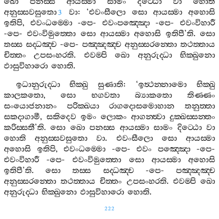
ඛො
පනස‍්ස
ආයස‍්මා
සාමං
දිට‍්ඨො
වා
හොති
අනුස‍්සවසුතො
වා
: ‘
එවංසීලො
සො
ආයස‍්මා
අහොසි
3
ඉතිපි
,
එවංධම‍්මො
-
පෙ
-
එවංපඤ‍්ඤො
-
පෙ
-
එවංවිහාරී
-
පෙ
-
එවංවිමුත‍්තො
සො
ආයස‍්මා
අහොසි
ඉතිපී
’
ති
.
සො
තස‍්ස
සද‍්ධඤ‍්ච
-
පෙ
-
පඤ‍්ඤඤ‍්ච
අනුස‍්සරන‍්තො
තථත‍්තාය
චිත‍්තං
උපසංහරති
.
එවම‍්පි
ඛො
අනුරුද‍්ධා
භික‍්ඛුනො
ඵාසුවිහාරො
හොති
.
ඉධානුරුද‍්ධා
භික‍්ඛු
සුණාති
: ‘
ඉත්‍ථන‍්නාමො
භික‍්ඛු
කාලකතො
,
සො
භගවතා
බ්‍යාකතො
තිණ‍්ණං
සංයොජනානං
පරික‍්ඛයා
රාගදොසමොහාන
තනුත‍්තා
සකදාගාමී
,
සකිදෙව
ඉමං
ලොකං
ආගන‍්ත්‍වා
දුක‍්ඛස‍්සන‍්තං
කරිස‍්සතී
’
ති
.
සො
ඛො
පනස‍්ස
ආයස‍්මා
සාමං
දිට‍්ඨො
වා
හොති
අනුස‍්සවසුතො
වා
.
එවංසීලො
සො
ආයස‍්මා
අහොසි
ඉතිපි
,
එවංධම‍්මො
-
පෙ
-
එවං
පඤ‍්ඤො
-
පෙ
-
එවංවිහාරී
-
පෙ
-
එවංවිමුත‍්තො
සො
ආයස‍්මා
අහොසි
ඉතිපී
’
ති
.
සො
තස‍්ස
සද‍්ධඤ‍්ච
-
පෙ
-
පඤ‍්ඤඤ‍්ච
අනුස‍්සරන‍්තො
තථත‍්තාය
චිත‍්තං
උපසංහරති
.
එවම‍්පි
ඛො
අනුරුද‍්ධා
භික‍්ඛුනො
ඵාසුවිහාරො
හොති
.
222