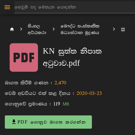
සිංහල
බෞද්ධ සංස්කෘතික
අට්ඨකථා
මධ්‍යස්ථාන මුද්‍රණය
KN සුත්ත නිපාත
අටුවාව.pdf
බාගත කිරීම් ගණන :
2,470
වෙබ් අඩවියට එක් කළ දිනය :
2020-03-23
ගොනුවේ ප්‍රමාණය :
119
MB
PDF ගොනුව බාගත කරගන්න