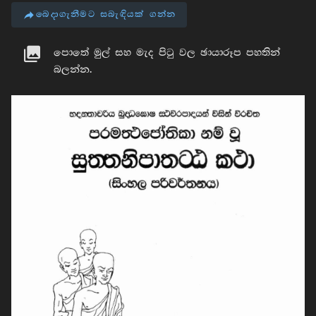
බෙදාගැනීමට සබැඳියක් ගන්න
පොතේ මුල් සහ මැද පිටු වල ඡායාරූප පහතින්
බලන්න.