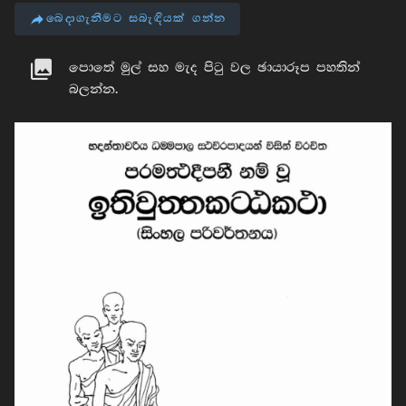
බෙදාගැනීමට සබැඳියක් ගන්න
පොතේ මුල් සහ මැද පිටු වල ඡායාරූප පහතින්
බලන්න.