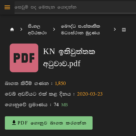
සිංහල
බෞද්ධ සංස්කෘතික
අට්ඨකථා
මධ්‍යස්ථාන මුද්‍රණය
KN ඉතිවුත්තක
අටුවාව.pdf
බාගත කිරීම් ගණන :
1,850
වෙබ් අඩවියට එක් කළ දිනය :
2020-03-23
ගොනුවේ ප්‍රමාණය :
74
MB
PDF ගොනුව බාගත කරගන්න