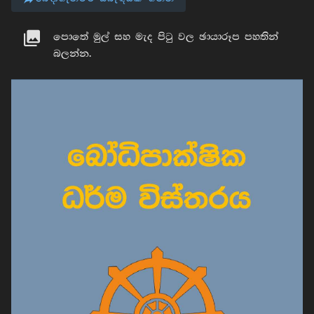
පොතේ මුල් සහ මැද පිටු වල ඡායාරූප පහතින්
බලන්න.