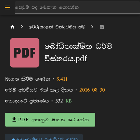
රේරුකානේ චන්ද්‍රවිමල හිමි
බෝධිපාක්ෂික ධර්ම
විස්තරය.pdf
බාගත කිරීම් ගණන :
8,411
වෙබ් අඩවියට එක් කළ දිනය :
2016-08-30
ගොනුවේ ප්‍රමාණය :
532
KB
PDF ගොනුව බාගත කරගන්න
බෙදාගැනීමට සබැඳියක් ගන්න